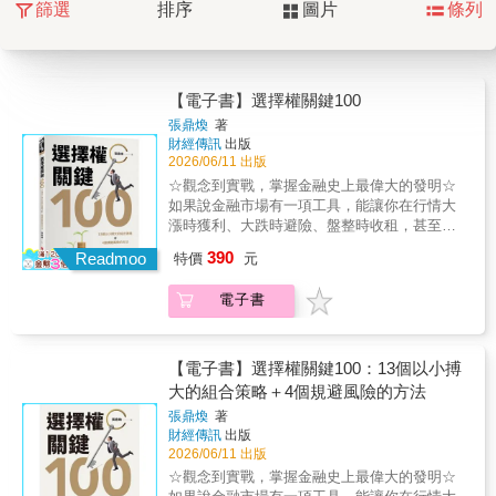
篩選
排序
圖片
條列
【電子書】選擇權關鍵100
張鼎煥
著
財經傳訊
出版
2026/06/11 出版
☆觀念到實戰，掌握金融史上最偉大的發明☆
如果說金融市場有一項工具，能讓你在行情大
漲時獲利、大跌時避險、盤整時收租，甚至用
不到1,000元的資金就能參與市場波動，你會想
390
Readmoo
特價
元
了解它嗎？這就是選擇權——被譽為「金融史
上最偉大的發明」。《選擇權關鍵100》是一本
電子書
專為華人投資者撰寫的選擇權入門與進階指
南。全書分為10篇、100個關鍵問答，從最基礎
的「什麼是選擇權」，到實戰操作的「月選、
週選如何佈局」，再到學術與應用層面的「波
【電子書】選擇權關鍵100：13個以小搏
動率指數」、「認購售權證」、「實質選擇
大的組合策略＋4個規避風險的方法
權」，涵蓋了選擇權投資人所需知道的全部核
張鼎煥
著
心知識。
財經傳訊
出版
2026/06/11 出版
☆觀念到實戰，掌握金融史上最偉大的發明☆