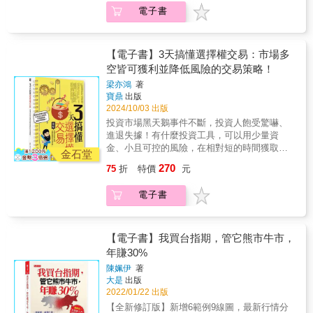
K線、每天出手在3至5次之內。明確的說明，減
來的俄烏戰爭、中美貿易及科技戰、美國聯準
供參考。 & ★依據最新法規及市場狀況進行增
的情況下，如果開盤後已漲了近百點，你是否
電子書
少你迷途的時間。 & ★期貨的風險真的很高？
會的暴力升息，以至於2023年春天，美國績優
補修訂 本書一版在2020年出版後，市場環境歷
要持續加碼做多？如果你對市場的震幅有一定
「風險來自於高槓桿，而如果你能善用槓桿，
的大型商業銀行—矽谷銀行、國際知名的瑞士
經變化。因此據此增修內容，出版增訂版。與
的敏感度，那麼會讓你少冒很多險。期貨操作
你可以舉起一個地球。」而且台灣股市有大量
信貸，都能說倒就倒，讓全球金融市場措手不
一版相比，目前市場發生的主要變化有以下幾
不容易，參考上千前人的經驗，讓你快速翻轉
的主力介入，千線萬線不如一根電話線。作者
及，投資朋友開始哀號：投資股票，會遇到崩
【電子書】3天搞懂選擇權交易：市場多
點： 小型商品崛起：小台、小型電子、小型金
為期貨提款族。本書特色用最詳細的方法，說
操作股票時，每天開盤前花3個小時收集資料，
跌；怎麼買優質機構的債券，還會灰飛煙
空皆可獲利並降低風險的交易策略！
融期貨。 夜盤時段擴大與夜盤商品擴充。 商品
明最重要的原則。何毅里長伯從事期貨教學近
但是還是不時被主力打敗，而期貨沒有這個問
滅？！ 這使得不管是積極型、還是保守型的投
多樣化：ETF期貨、產業期貨興起。 結算制度
20年，對初學者遭遇的問題瞭若指掌。本書挑
梁亦鴻
著
題，沒有任何人可以操控期貨市場，你只要和
資人，為了建構投資組合、做好資產配置，開
與保證金調整。 & 本書特色 & ★從什麼是期
寶鼎
出版
選其關鍵，做完整的解說，協助讀者快速突破
自己比賽。 & ★作者對各種操作策略進行回
始傷透腦筋之外，有些已經開始規劃讓投資理
2024/10/03 出版
貨，到如何操作期貨！ 本書由什麼是期貨開
瓶頸。彩色印刷，圖文對照。重要的原理原
測，以提供最正確的資料！ 很多人提出操作方
財為自己創造第二份收入的投資人，開始在琢
始，介紹如何選用下單軟體（至少要有停損、
則，除了完整的文字說明，都搭配富解釋力的
投資市場黑天鵝事件不斷，投資人飽受驚嚇、
法，但是到底有沒有用？以現在的科技，每天
磨：有什麼投資工具，多頭可以賺、空頭可以
停利、鍵盤下單、變形功能），更向讀者介紹
彩色圖片，讓讀者一看就了解。Step by Step
進退失據！有什麼投資工具，可以用少量資
每種投資標的變動都被記錄下來，而作者充分
賺，盤整時也可穩穩地收錢？如果有這些想法
大量的操作方法（日內波段交易、剝頭皮交
帶你設定看盤軟體參數讓你一開始就做對，不
金、小且可控的風險，在相對短的時間獲取不
的運用這項工具，對他提出的「意見」提供量
的投資朋友，「選擇權」是一項不錯的「選
金石堂
易、削到爆交易法）。而如果你用日內波段交
要浪費時間走寃枉路。
錯的報酬？「選擇權」是一項不錯的「選
化的績效評估。你看到的不是「好運」帶來的
擇」！ 選擇權交易有以下5個優點：1.風險有
270
75
折
特價
元
易，有幾個重點：一天只做一個方向、用5分鐘
擇」！ 2020年新冠肺炎疫情衝擊全球，隨之而
結果，而是經過資料庫核實的事實。
限、獲利無限（理論上）： 有人形容，買進
K線、每天出手在3至5次之內。明確的說明，減
來的俄烏戰爭、中美貿易及科技戰、美國聯準
「選擇權」，就如同買了一張樂透彩券一樣，
電子書
少你迷途的時間。 & ★期貨的風險真的很高？
會的暴力升息，以至於2023年春天，美國績優
「風險」相對小且可控（買進「選擇權」頂多
「風險來自於高槓桿，而如果你能善用槓桿，
的大型商業銀行—矽谷銀行、國際知名的瑞士
就是「槓龜」，在選擇權交易的理論，叫做損
你可以舉起一個地球。」而且台灣股市有大量
信貸，都能說倒就倒，讓全球金融市場措手不
失「權利金」），但是，如果受到財神爺眷
的主力介入，千線萬線不如一根電話線。作者
及，投資朋友開始哀號：投資股票，會遇到崩
【電子書】我買台指期，管它熊市牛市，
顧，獲利有可能是「無限大」（在選擇權交易
操作股票時，每天開盤前花3個小時收集資料，
跌；怎麼買優質機構的債券，還會灰飛煙
年賺30%
的理論，叫做「獲利無限」）。光是這一點，
但是還是不時被主力打敗，而期貨沒有這個問
滅？！ 這使得不管是積極型、還是保守型的投
就會讓很多投資朋友眼睛一亮了！2.所需投入
陳姵伊
著
題，沒有任何人可以操控期貨市場，你只要和
資人，為了建構投資組合、做好資產配置，開
的資金以及交易成本相對較低： 除非是買進零
大是
出版
自己比賽。 & ★作者對各種操作策略進行回
始傷透腦筋之外，有些已經開始規劃讓投資理
股，要不然一張優質股票，動輒數萬、數十萬
2022/01/22 出版
測，以提供最正確的資料！ 很多人提出操作方
財為自己創造第二份收入的投資人，開始在琢
起跳，這對於資金相對有限的小資男女而言，
【全新修訂版】新增6範例9線圖，最新行情分
法，但是到底有沒有用？以現在的科技，每天
磨：有什麼投資工具，多頭可以賺、空頭可以