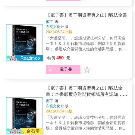
場，你可以透過買進賣權、或賣出買權來驗證
期有保證金制度，如何善加利用這個制度？ 萬
市場多空皆能投資，教你選擇權交易獲利策略
月獲利再破百萬元，不到兩個月，她的本金就
3,600元）， 從開戶、下單到怎麼看盤、解盤，
班之後照樣能看盤賺錢！ & ◎當沖女王的「等
你看空的眼光。此外，選擇權這項投資工具，
一誤判行情而收到追繳通知時，為什麼作者建
從基本面、商品種類、實戰運用三大面向掌握
翻升5倍多！ & 這本書是Queen怜累積多年實戰
讓你跟著陳姵伊操作，買多買空都能賺， 只要
它一下」致勝心法： 過去，大盤指數一天波動
還可依照你個人對於未來行情的走勢，是看大
議別立刻繳錢？ & ‧股票沒有持有限制（你可以
進場時機 善用技術分析，掌握空頭、多頭獲
經驗，整理的台指期傻瓜當沖法， 更有上過她
【電子書】奧丁期貨聖典之山川戰法全書
先存下5萬元，每月就能替自己加薪3萬元以
一、兩百點就算大， 但隨著大盤指數突破
漲、小漲、大跌、小跌，還是盤整等，而規劃
放一輩子都不賣），但台指期有買賣到期日，
利點3. 完全圖解！把獲利關鍵全部記下來 把
的課的學員，在僅僅兩個月內， 就從賠三十幾
上。 & 名人推薦 & （依姓氏筆畫排序） 科技
15,000點，一天波動一、兩百點反而是常態。
奧丁
著
設計出不同的交易組合。【本書特色】1.一次
每月第三週的星期三就是結算日。如果到期日
複雜的觀念，簡單化、視覺化！學會重要的技
萬元，變成倒賺10萬元！（而且每天操作不到2
財經主持人、作家／朱楚文 商業類與財經書籍
布克文化
出版
（對一口小台或大台來說，波動200點就是價差
弄懂選擇權基本觀念 構成選擇權的三大要
前想要延長交易（跨月交易）怎麼辦？ 本書也
術分析「MA移動平均線」、「K線的觀察重
小時！） & 只要觀察三種K棒走勢，加上操作
暢銷作者／陳韋翰 財經直播主／游庭皓 & 本書
2021/06/24 出版
1萬元或4萬元！） 在這樣的情況下，跟著走勢
素：標的物、履約價、到期時間 選擇權交易
有撇步。 ◎ 不會看財報沒關係，懂這九大
點」、「KD指標」從持有成本、大盤訊號、價
三原則， 不必鑽研個股、不盯籌碼，上班下班
特色 & 新增6範例9線圖，最新行情分析技巧解
順勢做當沖、不預測，賺得更安全。 & Queen
「大道至簡」， 認識期貨技術分析，你只需這
基本四式：「買權」、「賣權」、「買入」、
盤勢圖，年報酬率直上30% & ‧台指期的行情重
位區間，讓選擇權交易進出有據。 梁老師親
都能賺！ & ◎投資台指期，不用選股，下班也
說 從開戶、下單到怎麼看盤、解盤，買多買空
怜還有獨家看盤法：訊號出現時「等它一
一本！ & 山川解析市場輪廓，開啟全新期貨戰
「賣出」，在組合中打造最佳獲利 選擇權商
複性高，只要熟記９大盤勢， 包括開平走平、
自帶你解讀公開說明書、試算損益，讓你選擇
能賺： 台指期的漲跌是看臺灣加權股價指數，
都能賺。
下」，慢點進場沒關係， 後面還有一大段漲跌
場； 參透成交量背後人性的貪婪與恐懼， 你就
品多樣，常見有「個股選擇權」、「外匯選擇
開平走高、開平走低、開高走平等， 出現什麼
權交易一次就上手！4. 由專為金字塔頂端客戶
投資人不必煩惱要選哪支標的。 資金少的人還
幅可以賺。作者親自分享她的操作實例。 & ◎
將天下無敵。 & 本書作者奧丁跟多數人一樣，
權」、「利率選擇權」，還有「新奇選擇
行情就按表操作，讓你年報酬率直上30％。 & ‧
投資操作的梁亦鴻老師，跨刀授課： 透過淺
450
能以小搏大，目前交易一口小台，不到5萬元就
Readmoo
特價
元
只要學會觀察K棒，連傻瓜都能賺： 明天的漲
只是一個平凡人，既沒有「富爸爸」，也沒有
權」，想嘗鮮之前先解讀公開書明書 希臘字
K線我懂，紅色、黑色我也會分辨，但要用在
顯易懂的筆記說明，和精心規劃3天課程，不用
能開始； 加上交易成本比股票低（股票證交稅
跌，沒人能預測，因此當沖操作，一定要當日
顯赫的家世、傲人的學歷。只因不想缺錢，不
母透露價格變動的方向， 交易前先分析、管控
哪？怎麼解讀？ 用12個常見走勢變化，教你這
花時間出門上課，讓你第一次輕鬆掌握選擇權
0.3％，台指期期交稅僅十萬分之二）， 成交量
電子書
出場、不留單。 想賺錢，就看5分K，以收K價
想被生活的壓力壓垮，不想被枯燥無味的工作
選擇權的交易風險2.不藏私！一次揭露不敗選
樣掌握變動超過千點的大行情！ & && 本書並
交易的各種訣竅。 教你如何挑選標的、設好
又夠大，不怕會像股票一樣賣不掉。 & 台指期
和開K價為準，不預判走勢， 這種「眼見為
所束縛，驅使他在過去20多年間，一直在「期
擇權交易竅門 分散風險，穩當投資第一步
加碼送台指期入門投資線上課程（一堂課價值
履約價、聰明掌握進出場時點，不管多頭空頭
還有夜盤交易（下午3點到隔天早上5點）， 下
憑」式操作，初學者也能輕鬆判斷該續抱或該
指分析推論」領域，持續鑽研。 股市是窮人唯
市場多空皆能投資，教你選擇權交易獲利策略
3,600元）， 從開戶、下單到怎麼看盤、解盤，
都能有好表現。
班之後照樣能看盤賺錢！ & ◎當沖女王的「等
退場。 & 萬一行情跟自己想的不一樣呢？記得
一翻身的地方，卻也是窮人的一個惡夢所在。
從基本面、商品種類、實戰運用三大面向掌握
【電子書】奧丁期貨聖典之山川戰法全
讓你跟著陳姵伊操作，買多買空都能賺， 只要
它一下」致勝心法： 過去，大盤指數一天波動
千萬別凹單， 投資人常因為8種理由凹單（抱
不論你花多少時間研究技術分析、或花多少錢
進場時機 善用技術分析，掌握空頭、多頭獲
書：本書顛覆你對期貨領域所有認知，建
先存下5萬元，每月就能替自己加薪3萬元以
一、兩百點就算大， 但隨著大盤指數突破
著賠錢單不賣，等待行情反轉）， 但凹單凹到
拜訪名師，或者聽信別人的明牌跳下去，鎩羽
利點3. 完全圖解！把獲利關鍵全部記下來 把
上。 & 名人推薦 & （依姓氏筆畫排序） 科技
議新手小心服用！
15,000點，一天波動一、兩百點反而是常態。
奧丁
著
贏錢，反而是當沖者災難的開始。為什麼？ &
而歸者大有人在。 就跟許多讀者走過的路一
複雜的觀念，簡單化、視覺化！學會重要的技
財經主持人、作家／朱楚文 商業類與財經書籍
布克文化
出版
（對一口小台或大台來說，波動200點就是價差
只要觀察三種盤勢，用三原則來對應操作， 當
樣，奧丁經歷過同樣的惡夢！因此他窮盡10年
術分析「MA移動平均線」、「K線的觀察重
暢銷作者／陳韋翰 財經直播主／游庭皓 & 本書
2021/06/24 出版
1萬元或4萬元！） 在這樣的情況下，跟著走勢
天下單當天賺，當沖套利超簡單。 & 名人推薦
功夫，融合各家理論，終於獨創「奧丁山川戰
點」、「KD指標」從持有成本、大盤訊號、價
特色 & 新增6範例9線圖，最新行情分析技巧解
順勢做當沖、不預測，賺得更安全。 & Queen
「大道至簡」， 認識期貨技術分析，你只需這
& 嗨投資共同創辦人、理財學院講師／何毅里
法」。本書沒有艱澀難懂的名詞、複雜誇大的
位區間，讓選擇權交易進出有據。 梁老師親
說 從開戶、下單到怎麼看盤、解盤，買多買空
怜還有獨家看盤法：訊號出現時「等它一
一本！ & 山川解析市場輪廓，開啟全新期貨戰
長伯（獅王） 「HiStock嗨投資」創辦人／管
分析，更沒有模稜兩可的區域，奧丁只用簡單
自帶你解讀公開說明書、試算損益，讓你選擇
都能賺。
下」，慢點進場沒關係， 後面還有一大段漲跌
場； 參透成交量背後人性的貪婪與恐懼， 你就
繼正 投資理財頻道「麻紗宅在家」YouTuber／
好學的交易邏輯，提升你在股市的勝率。 如果
金石堂
權交易一次就上手！4. 由專為金字塔頂端客戶
幅可以賺。作者親自分享她的操作實例。 & ◎
將天下無敵。 & 本書作者奧丁跟多數人一樣，