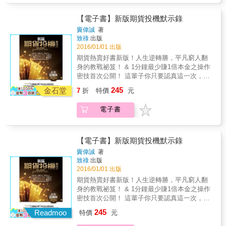
◎三種頻率：中、長期投資、與愛搶短線者通
會讓讀者產生有看沒有懂的無力感。 這是一本
出門上課，教你如何觀察進場時機、學會避開
研究一個標的（台指期）。 ‧不用三萬元就可投
利」的優點，能用小資金當包租公，又當樂透
通適用： ‧最適合上班族的北極星日K線操作
針對初學者所寫的選擇權入門書，用最輕鬆好
地雷風險。
資。 台股交易以一張（1000股）為單位；台指
彩頭獎得主！ 市面上有成千上百本關於選擇權
【電子書】新版期貨投機默示錄
法， 給你12種日K線（一天才會出現一根）行
懂的文字與大量圖解做說明，讓讀者在毫無壓
期則以一口為單位， 又區分為大台指與小台
交易的書籍，但清楚易懂的卻少之少有，且大
情，讓你穩穩賺。 ‧最適合初學者練習的60分鐘
力且無須投資常識的情況下，踏入選擇權的世
竇偉誠
著
指。以小台而言，預繳保證金26750元即可交
多內容可能充斥大量專有名詞和知識，或是從
K線投資法 給你12種60K線（一小時出現一
致祿
出版
界。內容著重於選擇權買賣的實戰技巧，沒有
易； 不用，3萬元就可以進場投資。 ◎北極星
沒見過的技術分析圖，讓人摸不著頭緒，加上
2016/01/01 出版
根）行情，第一次進場也能上手。 ‧不用管明
多餘的知識介紹，讓完全不懂選擇權的讀者，
投資法──複雜行情中最簡單的賺錢訊號 只要掌
選擇權本身的規則與內容不易理解，時常會讓
天、只想賺今天的10分鐘K線快速賺錢法 作者
輕鬆跟著本書腳步，學會開戶、看盤、與交易
期貨熱賣好書新版！人生逆轉勝，平凡窮人翻
握兩個信號（本書用K線全圖解） 何時進場：
初學者連聽都聽不懂，更別說要交易選擇權。
也提供宛如極速快感的10分鐘K線圖，讓你掌握
的實戰技巧。 本書5大超強特色 特色1：化繁為
身的教戰祕笈！ & 1分鐘最少賺1倍本金之操作
當台指期指數連日大漲後， 大盤當日以黑K做
作者獨孤求敗是多年交易選擇權的素人投資
一日行情。 一種規則，兩種信號，三種頻率，
簡，一本搞懂選擇權 將20年交易精華全寫入書
密技首次公開！ 這輩子你只要認真這一次，所
收（當日收盤價低於開盤價）並且創新高， 代
者，其經營的「選擇權搖錢樹」部落格更是受
搭配36張K線波段行情全圖解， 不用三萬本金
中，沒有多餘的知識，只有實戰賺錢的本領，
有願望都能美夢成真！ 帥哥，請留步
表北極星出現了：多頭力道不足，行情將由漲
245
到廣大網友喜愛，他總以簡單明白的教導方式
金石堂
7
折
特價
元
就能進場，你也能年賺30％。
一本抵百本！ & 特色2：從實戰技巧切入，沒
&hellip;&hellip; 不得了啊，不得了
轉跌。 此時你可進行放空的布局。 何時退場：
與深入淺出的分享，帶讀者進入選擇權的交易
有模糊空間 無論是開戶、看盤、入金、建立部
&hellip;&hellip;你有道靈光從天靈蓋噴出來，你
當台指期指數連日大跌後， 大盤當日以紅K做
世界。本書是他第一本選擇權買賣的書，書中
電子書
位、買賣技巧、資金控管，皆詳盡說明，步步
知道嗎？ 年紀輕輕，就有一身橫練的筋骨，簡
收（當日收盤價高於開盤價）並且創新低， 代
他將發揮這個長處，從買賣須知、開戶、到交
簡單易懂！ & 特色3：以學習者的角度出發 傳
直是百年一見的練武「期」才！ 如果有一天讓
表跌勢即將結束，放空的你此時就該退場了。
易，全方面解析，保證不造成閱讀障礙，更不
授操作口訣 以學習者的角度出發，指出賠錢陷
你打通任督二脈，那還不飛上天啦。正所謂：
◎三種頻率：中、長期投資、與愛搶短線者通
會讓讀者產生有看沒有懂的無力感。 這是一本
阱，只教簡單有用的方法，輕鬆理解獲利快！
我不入地獄，誰入地獄。警惡懲奸、維護世界
【電子書】新版期貨投機默示錄
通適用： ‧最適合上班族的北極星日K線操作
針對初學者所寫的選擇權入門書，用最輕鬆好
& 特色4：任何時間都有賺錢的方法 針對多空
和平這任務，就交給你了，好嗎？ 這本如來神
竇偉誠
著
法， 給你12種日K線（一天才會出現一根）行
懂的文字與大量圖解做說明，讓讀者在毫無壓
盤操作，附上交易策略與實戰範例，幫助快速
掌祕笈是無價之寶，你我有緣，就收你十五塊
致祿
出版
情，讓你穩穩賺。 ‧最適合初學者練習的60分鐘
力且無須投資常識的情況下，踏入選擇權的世
upgrade獲利的能力。 & 特色5：關鍵組合單應
美金，傳授給你吧。 致富王者寶典，帶您人生
2016/01/01 出版
K線投資法 給你12種60K線（一小時出現一
界。內容著重於選擇權買賣的實戰技巧，沒有
用QRCODE 各種組合單示範附加QRCODE，
逆轉勝！ 本書內含作者實際對帳單與成交明細
期貨熱賣好書新版！人生逆轉勝，平凡窮人翻
根）行情，第一次進場也能上手。 ‧不用管明
多餘的知識介紹，讓完全不懂選擇權的讀者，
讓新手、熟手皆好上手！ 買進第一口會賺錢的
資訊： 2009年09月10日08:49～08:52，3分鐘
身的教戰祕笈！ & 1分鐘最少賺1倍本金之操作
天、只想賺今天的10分鐘K線快速賺錢法 作者
輕鬆跟著本書腳步，學會開戶、看盤、與交易
選擇權，從這本書開始！
賺20倍 2011年03月15日10:55～10:58，2分鐘
密技首次公開！ 這輩子你只要認真這一次，所
也提供宛如極速快感的10分鐘K線圖，讓你掌握
的實戰技巧。 本書5大超強特色 特色1：化繁為
賺3倍 2011年08月08日12:21～12:27，7分鐘賺
有願望都能美夢成真！ 帥哥，請留步
一日行情。 一種規則，兩種信號，三種頻率，
簡，一本搞懂選擇權 將20年交易精華全寫入書
245
2倍 十萬變千萬，千萬變十億，只需出手3次？
Readmoo
特價
元
&hellip;&hellip; 不得了啊，不得了
搭配36張K線波段行情全圖解， 不用三萬本金
中，沒有多餘的知識，只有實戰賺錢的本領，
讓頂尖操盤手告訴您，如何在3分鐘賺20倍、2
&hellip;&hellip;你有道靈光從天靈蓋噴出來，你
就能進場，你也能年賺30％。
一本抵百本！ & 特色2：從實戰技巧切入，沒