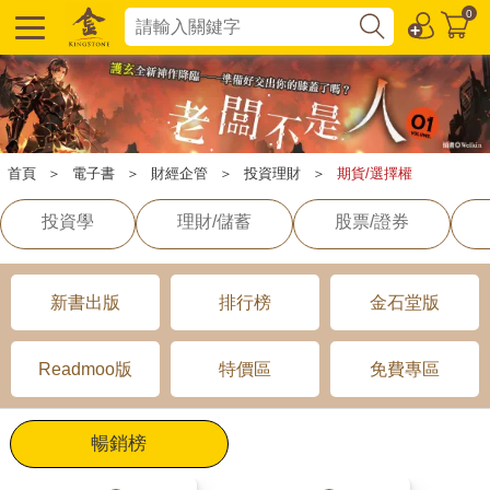
0
首頁
＞
電子書
＞
財經企管
＞
投資理財
＞
期貨/選擇權
投資學
理財/儲蓄
股票/證券
新書出版
排行榜
金石堂版
Readmoo版
特價區
免費專區
暢銷榜