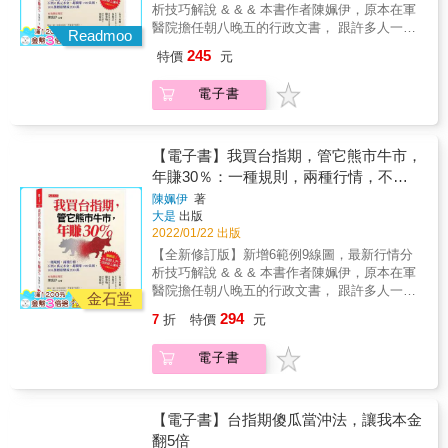
可能要縮衣節食存好幾個月，才能夠進場。但
析技巧解說 & & & 本書作者陳姵伊，原本在軍
每種投資標的變動都被記錄下來，而作者充分
賺，盤整時也可穩穩地收錢？如果有這些想法
是交易選擇權，只要準備好數百到數千元，就
醫院擔任朝八晚五的行政文書， 跟許多人一
的運用這項工具，對他提出的「意見」提供量
的投資朋友，「選擇權」是一項不錯的「選
Readmoo
可以進場交易了。另外，選擇權的交易成本，
樣，看到數字就頭痛、一翻開報紙就直接跳過
化的績效評估。你看到的不是「好運」帶來的
擇」！ 選擇權交易有以下5個優點：1.風險有
245
特價
元
比起投資股票、ETF或者基金，都要來得少。
財經版。 & 軍職退伍後，她積極投入股市，原
結果，而是經過資料庫核實的事實。
限、獲利無限（理論上）： 有人形容，買進
例如，股票要千分之三的證交稅，但是，選擇
先獲利穩定，未料遇上金融海嘯，最終認賠作
「選擇權」，就如同買了一張樂透彩券一樣，
電子書
權的期貨交易稅率，只要千分之一。3.可用來
收， 直到認識技術分析，重新學會辨認趨勢
「風險」相對小且可控（買進「選擇權」頂多
規避風險： 有人形容買進選擇權，就好比是買
後，獲利才開始回穩。 & 這段期間她接觸到台
就是「槓龜」，在選擇權交易的理論，叫做損
進保險（例如旅遊平安險）一樣，可以規避標
指期，發現這種投資工具股性單純、容易預
失「權利金」），但是，如果受到財神爺眷
的（指數或是個股等）下跌的風險；而且，使
測， 看不懂財報也沒關係，且無論行情漲跌都
【電子書】我買台指期，管它熊市牛市，
顧，獲利有可能是「無限大」（在選擇權交易
用選擇權避險，還可以針對你對於行情趨勢的
能獲利，於是開始專注交易。 & 她歸納出沒有
年賺30％：一種規則，兩種行情，不到5
的理論，叫做「獲利無限」）。光是這一點，
判斷，是較大的跌勢？還是較和緩的跌勢？而
經驗的人也能理解的123法則： 只要專攻一檔
就會讓很多投資朋友眼睛一亮了！2.所需投入
萬元本金，超簡單 123 法則，100萬輕鬆
陳姵伊
著
採用不同的交易策略。萬一誤判行情，投資人
（就是台指期，不會滿手股票）、鎖定兩種行
的資金以及交易成本相對較低： 除非是買進零
大是
出版
變成200萬
損失的也只是已經支付的權利金而已。這道理
情（漲或跌）、本金不用5萬元，每月平均獲利
股，要不然一張優質股票，動輒數萬、數十萬
2022/01/22 出版
就好比出門旅遊，如果擔心旅程被航班耽誤或
3～5萬以上，年報酬率超過30％，收入比公職
起跳，這對於資金相對有限的小資男女而言，
【全新修訂版】新增6範例9線圖，最新行情分
者行李沒跟上主人，而使得旅費暴增，那麼旅
更穩定！ & ◎ 為什麼無論行情好壞，台指期都
可能要縮衣節食存好幾個月，才能夠進場。但
析技巧解說 & & & 本書作者陳姵伊，原本在軍
平險中的「不便險」理賠金，至少可以分攤額
能賺？ & ‧台指期就是以台灣加權股價指數為投
是交易選擇權，只要準備好數百到數千元，就
醫院擔任朝八晚五的行政文書， 跟許多人一
外開銷的花費。如果旅途一路平安，那支付出
資標的期貨商品， 無論你選擇大台指（TX）、
金石堂
可以進場交易了。另外，選擇權的交易成本，
樣，看到數字就頭痛、一翻開報紙就直接跳過
去些許的旅平險保費，也不至於構成負擔。4.
小台指（MTX），都只要研究一個標的（台指
294
7
折
特價
元
比起投資股票、ETF或者基金，都要來得少。
財經版。 & 軍職退伍後，她積極投入股市，原
賺取時間價值： 這是一項有別於其他投資工具
期）， 免去選股、研究股性，滿手股票卻不知
例如，股票要千分之三的證交稅，但是，選擇
先獲利穩定，未料遇上金融海嘯，最終認賠作
（例如股票、基金、ETF等）特有的利潤。因
從何管理的困擾。 & ‧台股交易以「一張（1000
電子書
權的期貨交易稅率，只要千分之一。3.可用來
收， 直到認識技術分析，重新學會辨認趨勢
為選擇權是一項有契約規範的金融商品；而契
股）」為單位，台指期交易則是以「一口」為
規避風險： 有人形容買進選擇權，就好比是買
後，獲利才開始回穩。 & 這段期間她接觸到台
約條款當中，會有一項「到期日」，所以會有
單位， 交易一口小台，保證金不到5萬元，每
進保險（例如旅遊平安險）一樣，可以規避標
指期，發現這種投資工具股性單純、容易預
「最後交易日」。 一旦你是擔任選擇權的「賣
漲1點可賺50元，若當日上漲超過100點，單日
的（指數或是個股等）下跌的風險；而且，使
測， 看不懂財報也沒關係，且無論行情漲跌都
【電子書】台指期傻瓜當沖法，讓我本金
方」（也就是「賣出選擇權」），那麼這時候
獲利就可超過5,000元！ 交易門檻低，不用5萬
用選擇權避險，還可以針對你對於行情趨勢的
能獲利，於是開始專注交易。 & 她歸納出沒有
你就好比是保險公司，是收取保費、承擔風險
翻5倍
元就進場投資。 & ‧交易時間比台股早15分鐘開
判斷，是較大的跌勢？還是較和緩的跌勢？而