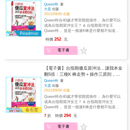
經驗的人也能理解的123法則： 只要專攻一檔
的一方；而保險公司所承擔的風險，將會隨著
始（8:45），晚15分鐘收盤，還有夜盤時段，
Queen怜
著
採用不同的交易策略。萬一誤判行情，投資人
（就是台指期，不會滿手股票）、鎖定兩種行
時間的流逝，呈現遞減的狀態。這也就是說，
只要有時間，隨時都可進場投資， 即使是忙碌
大是
出版
損失的也只是已經支付的權利金而已。這道理
情（漲或跌）、本金不用5萬元，每月平均獲利
一旦你承保的時間到了，選擇權的「買方」沒
的上班族、家庭主婦，都可以輕鬆駕馭。 & ◎
2021/09/30 出版
就好比出門旅遊，如果擔心旅程被航班耽誤或
3～5萬以上，年報酬率超過30％，收入比公職
有發生任何意外，你就可以把保險費（權利
從開戶到下單，第一次買賣就獲利 & ‧從開戶、
Queen怜在40歲才學習期貨操作， 為什麼可以
者行李沒跟上主人，而使得旅費暴增，那麼旅
更穩定！ & ◎ 為什麼無論行情好壞，台指期都
金）全部收走；這就叫做：賺取「時間價
入金、出金到下單，所有關於買賣台指期的專
成為台指期當沖女王？ & 台指期當沖女王
平險中的「不便險」理賠金，至少可以分攤額
能賺？ & ‧台指期就是以台灣加權股價指數為投
值」。5.多樣化的交易策略： 如果曾經嘗試以
用術語， 例如平倉、結倉、凹單、結算等，用
Queen怜， 曾是一個連K棒是什麼都不知道的
外開銷的花費。如果旅途一路平安，那支付出
資標的期貨商品， 無論你選擇大台指（TX）、
Readmoo
信用交易買賣股票的投資朋友，應該都遇過或
最好懂大白話一次告訴你。& & ‧常見下單類型
家庭主婦， 為了想賺點外快，接觸期貨，還跑
去些許的旅平險保費，也不至於構成負擔。4.
小台指（MTX），都只要研究一個標的（台指
聽過無法融券放空的時機；這時候，不管你的
252
特價
元
清楚解析： 如果現在就要買到，就用市價單；
去上課，結果賠了一百多萬元&hellip;&hellip; &
賺取時間價值： 這是一項有別於其他投資工具
期）， 免去選股、研究股性，滿手股票卻不知
眼光是多麼精準，礙於主管機關設下的遊戲規
設定某價位才出手，就用限價單； 想要今天買
個性不服輸的她，發憤自學、拜師求指導， 短
（例如股票、基金、ETF等）特有的利潤。因
從何管理的困擾。 & ‧台股交易以「一張（1000
則，你就是無法放空獲利。但是，在選擇權市
電子書
賣就獲利結清，就選收盤市價單。 & ‧交易台指
短一個月，就用本金50萬元賺到102萬元， 隔
為選擇權是一項有契約規範的金融商品；而契
股）」為單位，台指期交易則是以「一口」為
場，你可以透過買進賣權、或賣出買權來驗證
期有保證金制度，如何善加利用這個制度？ 萬
月獲利再破百萬元，不到兩個月，她的本金就
約條款當中，會有一項「到期日」，所以會有
單位， 交易一口小台，保證金不到5萬元，每
你看空的眼光。此外，選擇權這項投資工具，
一誤判行情而收到追繳通知時，為什麼作者建
翻升5倍多！ & 這本書是Queen怜累積多年實戰
「最後交易日」。 一旦你是擔任選擇權的「賣
漲1點可賺50元，若當日上漲超過100點，單日
還可依照你個人對於未來行情的走勢，是看大
議別立刻繳錢？ & ‧股票沒有持有限制（你可以
經驗，整理的台指期傻瓜當沖法， 更有上過她
【電子書】台指期傻瓜當沖法，讓我本金
方」（也就是「賣出選擇權」），那麼這時候
獲利就可超過5,000元！ 交易門檻低，不用5萬
漲、小漲、大跌、小跌，還是盤整等，而規劃
放一輩子都不賣），但台指期有買賣到期日，
的課的學員，在僅僅兩個月內， 就從賠三十幾
你就好比是保險公司，是收取保費、承擔風險
翻5倍：三種K 棒走勢＋操作三原則，不
元就進場投資。 & ‧交易時間比台股早15分鐘開
設計出不同的交易組合。【本書特色】1.一次
每月第三週的星期三就是結算日。如果到期日
萬元，變成倒賺10萬元！（而且每天操作不到2
的一方；而保險公司所承擔的風險，將會隨著
始（8:45），晚15分鐘收盤，還有夜盤時段，
鑽研個股、不盯籌碼，當天下單當天賺，
弄懂選擇權基本觀念 構成選擇權的三大要
Queen怜
著
前想要延長交易（跨月交易）怎麼辦？ 本書也
小時！） & 只要觀察三種K棒走勢，加上操作
時間的流逝，呈現遞減的狀態。這也就是說，
只要有時間，隨時都可進場投資， 即使是忙碌
素：標的物、履約價、到期時間 選擇權交易
大是
出版
下班回家接著賺！
有撇步。 ◎ 不會看財報沒關係，懂這九大
三原則， 不必鑽研個股、不盯籌碼，上班下班
一旦你承保的時間到了，選擇權的「買方」沒
的上班族、家庭主婦，都可以輕鬆駕馭。 & ◎
2021/09/30 出版
基本四式：「買權」、「賣權」、「買入」、
盤勢圖，年報酬率直上30% & ‧台指期的行情重
都能賺！ & ◎投資台指期，不用選股，下班也
有發生任何意外，你就可以把保險費（權利
從開戶到下單，第一次買賣就獲利 & ‧從開戶、
「賣出」，在組合中打造最佳獲利 選擇權商
Queen怜在40歲才學習期貨操作， 為什麼可以
複性高，只要熟記９大盤勢， 包括開平走平、
能賺： 台指期的漲跌是看臺灣加權股價指數，
金）全部收走；這就叫做：賺取「時間價
入金、出金到下單，所有關於買賣台指期的專
品多樣，常見有「個股選擇權」、「外匯選擇
成為台指期當沖女王？ & 台指期當沖女王
開平走高、開平走低、開高走平等， 出現什麼
投資人不必煩惱要選哪支標的。 資金少的人還
值」。5.多樣化的交易策略： 如果曾經嘗試以
用術語， 例如平倉、結倉、凹單、結算等，用
權」、「利率選擇權」，還有「新奇選擇
Queen怜， 曾是一個連K棒是什麼都不知道的
行情就按表操作，讓你年報酬率直上30％。 & ‧
能以小搏大，目前交易一口小台，不到5萬元就
金石堂
信用交易買賣股票的投資朋友，應該都遇過或
最好懂大白話一次告訴你。& & ‧常見下單類型
權」，想嘗鮮之前先解讀公開書明書 希臘字
家庭主婦， 為了想賺點外快，接觸期貨，還跑
K線我懂，紅色、黑色我也會分辨，但要用在
能開始； 加上交易成本比股票低（股票證交稅
聽過無法融券放空的時機；這時候，不管你的
294
7
折
特價
元
清楚解析： 如果現在就要買到，就用市價單；
母透露價格變動的方向， 交易前先分析、管控
去上課，結果賠了一百多萬元&hellip;&hellip; &
哪？怎麼解讀？ 用12個常見走勢變化，教你這
0.3％，台指期期交稅僅十萬分之二）， 成交量
眼光是多麼精準，礙於主管機關設下的遊戲規
設定某價位才出手，就用限價單； 想要今天買
選擇權的交易風險2.不藏私！一次揭露不敗選
個性不服輸的她，發憤自學、拜師求指導， 短
樣掌握變動超過千點的大行情！ & && 本書並
又夠大，不怕會像股票一樣賣不掉。 & 台指期
則，你就是無法放空獲利。但是，在選擇權市
電子書
賣就獲利結清，就選收盤市價單。 & ‧交易台指
擇權交易竅門 分散風險，穩當投資第一步
短一個月，就用本金50萬元賺到102萬元， 隔
加碼送台指期入門投資線上課程（一堂課價值
還有夜盤交易（下午3點到隔天早上5點）， 下