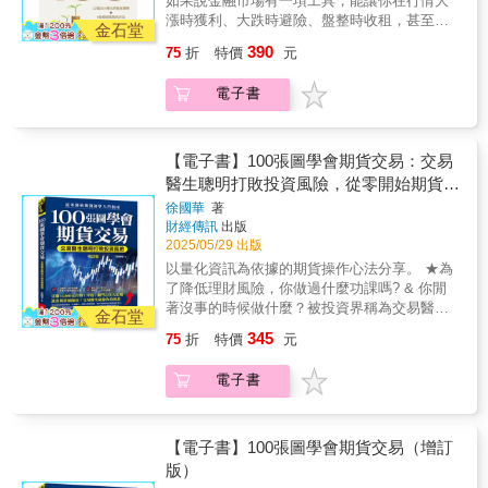
如果說金融市場有一項工具，能讓你在行情大
漲時獲利、大跌時避險、盤整時收租，甚至用
金石堂
不到1,000元的資金就能參與市場波動，你會想
390
75
折
特價
元
了解它嗎？這就是選擇權——被譽為「金融史
上最偉大的發明」。《選擇權關鍵100》是一本
電子書
專為華人投資者撰寫的選擇權入門與進階指
南。全書分為10篇、100個關鍵問答，從最基礎
的「什麼是選擇權」，到實戰操作的「月選、
週選如何佈局」，再到學術與應用層面的「波
【電子書】100張圖學會期貨交易：交易
動率指數」、「認購售權證」、「實質選擇
醫生聰明打敗投資風險，從零開始期貨初
權」，涵蓋了選擇權投資人所需知道的全部核
學入門指南
徐國華
著
心知識。
財經傳訊
出版
2025/05/29 出版
以量化資訊為依據的期貨操作心法分享。 ★為
了降低理財風險，你做過什麼功課嗎? & 你閒
著沒事的時候做什麼？被投資界稱為交易醫生
金石堂
的徐國華，會把自己想到或聽到的投資方法，
345
75
折
特價
元
用2,000或是3,000天的交易資料驗算，看報酬
率到底多少。 比如美股（道瓊）若大漲或是大
電子書
跌2%以上，台指期第二天的走勢如何，他回測
2010年以來的數據。發現如果是漲，台股有
65%的機會跌；如果是跌，有75%的機會漲。
& 又如，他統計了2,000天的台指期貨交易日，
【電子書】100張圖學會期貨交易（增訂
可以發現台股跳空超過50點的交易日，比例大
版）
約是25％。如果發生了跳空要如何操作？如果