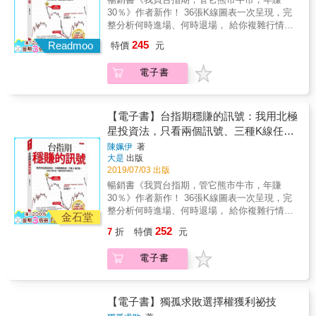
法來解讀盤勢，讓讀者們清楚了解該如何對
購買好幾張權證了。 3.權證的槓桿效應大，如
精華 & 1)山川戰法中各階基礎理論、判斷、及
30％》作者新作！ 36張K線圖表一次呈現，完
應。 & 管它熊市牛市！ 立足期貨市場，先求不
果投資人抓對方向，當股票上漲 1%時，權證就
運用技巧。 2)洞悉大盤結構的「勢」，了解大
整分析何時進場、何時退場， 給你複雜行情
敗，再圖翻身！ & 熟習山川戰法的理論，熟習
漲了3%～15%了。 4.買賣權證最差的狀況就是
盤多空攻守交換的順序，找到買賣點。 3)利用
中，最簡單的買賣點訊號。 & 北極星，是最靠
盤感，熟習看圖， 並勤加練習， 您必能很快上
245
損失當初支付的權利金；風險有限，獲利潛力
Readmoo
特價
元
酒田五法中的三兵型態或三空型態，洞悉主升
近北極的恆星，也是幫助旅行者導航的重要指
手， 成為期貨市場常勝軍。
高。 所以說，成本小、槓桿效應高的權證買
段或主跌段的走勢型態，再輔佐箱型法規劃出
標。 不只旅行者需要北極星，想賺錢，你也需
賣，是讓你手上的資金威力大增、報酬率翻數
電子書
高低區間，完全掌握大盤行進概況，進階成為
要北極星， 因為這是複雜行情中最簡單的賺錢
倍的好工具！ 靠權證賺錢不難，1000元開始賺
專業交易者。 4)理解三山、三川、三法的架
訊號。 因為當盤勢出現北極星訊號，代表大盤
錢的第一步！ 選權證、買權證、賣權證，從新
構，脫離傳統「數波段」的粗糙交易規畫手
即將由漲轉跌， 此時你如果放空，就能穩賺。
手迅速進步到達人。 有梁老師領你入門，投資
法，將波段理論簡化成a-b-c波段的串聯。以母
指數中常見「緩漲急跌現象」，這是因為， 指
【電子書】台指期穩賺的訊號：我用北極
訣竅一點就通！ ● 從最基礎的概念切入，教你
子型態為起始，發現盤整型態的突破點。 5)依
數上漲就像在爬山漲勢需要用錢去堆、行情走
星投資法，只看兩個訊號、三種K線任
第一次買賣權證的必學竅門。 賺錢第一步，不
據山川戰法的理論，看到關鍵K棒的發生點，做
不快； 跌勢則是資金一退就散，宛如推石頭下
選，不用三萬本金，機械性操作年賺
是報明牌，而是先弄懂什麼是權證？從看懂權
陳姵伊
著
為市場進場之依據。以單一六歸型態為基礎，
山，滾得又急又快， 所以投資台指期，放空多
大是
出版
證的身分證開始，了解權證型態和槓桿運作原
30％
作為a-b-c波段連續攻擊的起手式。 6)將目前所
半賺得快。 本書作者陳姵伊，原本在軍醫院擔
2019/07/03 出版
理、評估風險，進階到如何挑選會賺錢的權
有技術分析理論整合成數種K線型態，以山川戰
任朝八晚五的行政文書， 跟許多人一樣，看到
證、參考重要的股市交易量和大盤指標，如何
暢銷書《我買台指期，管它熊市牛市，年賺
法來解讀盤勢，讓讀者們清楚了解該如何對
數字就頭痛、一翻開報紙就直接跳過財經版。
從發行券商、隱波率、分析報告和售後服務等
30％》作者新作！ 36張K線圖表一次呈現，完
應。 & 管它熊市牛市！ 立足期貨市場，先求不
十多年前她從軍職退伍後，想找一份收入穩定
面向，找到權證界的資優生。 ● 掌握買賣時機
整分析何時進場、何時退場， 給你複雜行情
敗，再圖翻身！ & 熟習山川戰法的理論，熟習
又自由的工作， 於是「積極」投入股市，沒想
金石堂
點，幫你擬定靈活的操作策略。 看漲買認購，
中，最簡單的買賣點訊號。 & 北極星，是最靠
盤感，熟習看圖， 並勤加練習， 您必能很快上
到一場金融風暴落得她滿手套牢股票， 只能認
252
7
折
特價
元
看跌買認售。梁老師不藏私，一次告訴你判斷
近北極的恆星，也是幫助旅行者導航的重要指
手， 成為期貨市場常勝軍。
賠作收。後來，經由學習技術分析，才逐漸將
的知識，帶你檢視個股的基本面、技術面和籌
標。 不只旅行者需要北極星，想賺錢，你也需
虧損賺回。 直到她開始接觸台指期，發現這種
電子書
碼面，判斷如何運用行使比例搭配現股操作，
要北極星， 因為這是複雜行情中最簡單的賺錢
投資工具漲跌容易預測、不用時時盯盤， 只要
分析什麼時候該履約，什麼時候賣出權證反而
訊號。 因為當盤勢出現北極星訊號，代表大盤
專攻一檔（就是台指期，不會滿手股票）鎖定
有利可圖。 ● 聰明利用免費的軟體和網站，輕
即將由漲轉跌， 此時你如果放空，就能穩賺。
兩種行情（漲或跌）、 年報酬率達30％以上，
鬆投資權證買賣。 資訊時代網路發達，權證交
指數中常見「緩漲急跌現象」，這是因為， 指
【電子書】獨孤求敗選擇權獲利祕技
收入比公職豐厚，還穩定！ 三年前，她將這套
易也可以上網快速掌握市場的最新交投熱點，
數上漲就像在爬山漲勢需要用錢去堆、行情走