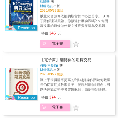
徐國華
著
是：「跳空開高後放空在開盤價下（減N點），
財經傳訊
出版
跳空開低則是相反進場做多在開盤價上（加N
2025/05/29 出版
點），進場的時間設定在開盤後30分鐘內執
以量化資訊為依據的期貨操作心法分享。 ★為
行，進場後只有一個停損30點的條件，如果沒
了降低理財風險，你做過什麼功課嗎? & 你閒
有打到停損，則在當日收盤出場。」長期執行
著沒事的時候做什麼？被投資界稱為交易醫生
的結果曲線還蠻有趣的！竟然就是一條左下右
Readmoo
的徐國華，會把自己想到或聽到的投資方法，
上的損益曲線，不過勝率並不高，多空的合併
345
特價
元
用2,000或是3,000天的交易資料驗算，看報酬
勝率不到四成。（補充一句，無論「加N點」或
率到底多少。 比如美股（道瓊）若大漲或是大
是「減N點」都可以用統計方法計算出最適數
電子書
跌2%以上，台指期第二天的走勢如何，他回測
值） & ★交易醫生不藏私的期貨交易筆記 作者
2010年以來的數據。發現如果是漲，台股有
用明確的方法告訴你各種交易策略的操作要
65%的機會跌；如果是跌，有75%的機會漲。
訣。如日內波段交易。他是這麼寫的： 1.當日
& 又如，他統計了2,000天的台指期貨交易日，
【電子書】翻轉你的期貨交易
交易方向： 一天只選擇一個方向來操作。不管
可以發現台股跳空超過50點的交易日，比例大
你是用籌碼、大週期方向或前日漲跌走勢，一
何毅(里長伯)
著
約是25％。如果發生了跳空要如何操作？如果
財經傳訊
出版
天選擇一個方向做，這樣做的好處是，可以避
是：「跳空開高後放空在開盤價下（減N點），
2025/03/27 出版
免在一天之內，做多失敗，做空也失敗，就是
跳空開低則是相反進場做多在開盤價上（加N
大家俗稱的「雙巴模式」。做交易不用做到當
讓上千學員勝率提高的5個期貨操作關鍵何毅里
點），進場的時間設定在開盤後30分鐘內執
別人打了你的右臉，你要連左臉也轉過來讓他
長伯從事期貨教學多年，發現5個關鍵觀念，可
行，進場後只有一個停損30點的條件，如果沒
打。 2.進出場周期： 一般人慣用的是5分K線，
以快速協助初學者突破瓶頸，由虧損到賺錢。
有打到停損，則在當日收盤出場。」長期執行
一天有60根K棒，當我們選擇的K棒越長，是比
分別是靶心理論、均線邏輯、招搖K、二分之一
374
的結果曲線還蠻有趣的！竟然就是一條左下右
Readmoo
特價
元
較不容易被騙線沒錯，但是往往進場時間也就
理論及日價差。期貨操作最重要的是趨勢判
上的損益曲線，不過勝率並不高，多空的合併
相對較晚，同時我們設定停損的區間也就會跟
斷。一波上漲或是下跌趨勢是否確立，或是結
勝率不到四成。（補充一句，無論「加N點」或
電子書
著放大。我建議，當你熟練了5分K線的操作，
束？小到一根5分大紅K，大到一段時間的上漲
是「減N點」都可以用統計方法計算出最適數
不妨把K棒週期縮小到3分K線；當你操作不順
趨勢。他們所呈現的趨勢是否將被扭轉？一個
值） & ★交易醫生不藏私的期貨交易筆記 作者
利的時候，就退回5分K線。 3.交易頻率： 每天
重要觀察點是波段二分之一處是否被守住。如