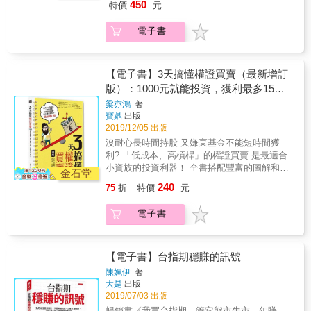
麻紗 統一期貨證期雙分析師／盧昱衡
你是期指交易初學者，應該常讀、詳讀、細讀
投資操作的梁亦鴻老師，跨刀授課： 透過淺
450
特價
元
只要學會觀察K棒，連傻瓜都能賺： 明天的漲
只是一個平凡人，既沒有「富爸爸」，也沒有
本書，練好基本功；若你是熟悉技術分析的中
顯易懂的筆記說明，和精心規劃3天課程，不用
跌，沒人能預測，因此當沖操作，一定要當日
顯赫的家世、傲人的學歷。只因不想缺錢，不
階交易者、甚至資深老手，你更應多看本書，
花時間出門上課，讓你第一次輕鬆掌握選擇權
電子書
出場、不留單。 想賺錢，就看5分K，以收K價
想被生活的壓力壓垮，不想被枯燥無味的工作
因為它將顛覆長期以來你對期指交易的所有認
交易的各種訣竅。 教你如何挑選標的、設好
和開K價為準，不預判走勢， 這種「眼見為
所束縛，驅使他在過去20多年間，一直在「期
知。 透過學習山川戰法，做出指數的預測，找
履約價、聰明掌握進出場時點，不管多頭空頭
憑」式操作，初學者也能輕鬆判斷該續抱或該
指分析推論」領域，持續鑽研。 股市是窮人唯
到正確的進出點，你便成功在望。本書開啟K線
都能有好表現。
退場。 & 萬一行情跟自己想的不一樣呢？記得
一翻身的地方，卻也是窮人的一個惡夢所在。
【電子書】3天搞懂權證買賣（最新增訂
理論完全不一樣的視野，打破傳統的思維邏
千萬別凹單， 投資人常因為8種理由凹單（抱
不論你花多少時間研究技術分析、或花多少錢
版）：1000元就能投資，獲利最多15
輯，將K線分析帶入一個全新境界，讓讀者進入
著賠錢單不賣，等待行情反轉）， 但凹單凹到
拜訪名師，或者聽信別人的明牌跳下去，鎩羽
期指贏家的思想領域。 本書所傳授的技巧，不
倍，存款簿多一個0！
梁亦鴻
著
贏錢，反而是當沖者災難的開始。為什麼？ &
而歸者大有人在。 就跟許多讀者走過的路一
止適用於台指期貨交易，也適用於其他種類的
寶鼎
出版
只要觀察三種盤勢，用三原則來對應操作， 當
樣，奧丁經歷過同樣的惡夢！因此他窮盡10年
期貨市場。 & 山川戰法 首度完整揭露 & 本書
2019/12/05 出版
天下單當天賺，當沖套利超簡單。 & 名人推薦
功夫，融合各家理論，終於獨創「奧丁山川戰
精華 & 1)山川戰法中各階基礎理論、判斷、及
沒耐心長時間持股 又嫌棄基金不能短時間獲
& 嗨投資共同創辦人、理財學院講師／何毅里
法」。本書沒有艱澀難懂的名詞、複雜誇大的
運用技巧。 2)洞悉大盤結構的「勢」，了解大
利? 「低成本、高槓桿」的權證買賣 是最適合
長伯（獅王） 「HiStock嗨投資」創辦人／管
分析，更沒有模稜兩可的區域，奧丁只用簡單
盤多空攻守交換的順序，找到買賣點。 3)利用
小資族的投資利器！ 全書搭配豐富的圖解和詳
繼正 投資理財頻道「麻紗宅在家」YouTuber／
好學的交易邏輯，提升你在股市的勝率。 如果
金石堂
酒田五法中的三兵型態或三空型態，洞悉主升
細的說解 讓你第一次買賣權證就上手 想要擺脫
麻紗 統一期貨證期雙分析師／盧昱衡
你是期指交易初學者，應該常讀、詳讀、細讀
240
75
折
特價
元
段或主跌段的走勢型態，再輔佐箱型法規劃出
「青貧族」、「薪光幫」的苦哈哈生活，善用
本書，練好基本功；若你是熟悉技術分析的中
高低區間，完全掌握大盤行進概況，進階成為
投資理財工具才是王道！ 不過，市面上的投資
階交易者、甚至資深老手，你更應多看本書，
電子書
專業交易者。 4)理解三山、三川、三法的架
工具百百種，為什麼你應該選擇「權證買
因為它將顛覆長期以來你對期指交易的所有認
構，脫離傳統「數波段」的粗糙交易規畫手
賣」？ 投資權證的四大優點 1.買一張股票動輒
知。 透過學習山川戰法，做出指數的預測，找
法，將波段理論簡化成a-b-c波段的串聯。以母
就要好幾萬塊，對一般薪水階級來說，投資門
到正確的進出點，你便成功在望。本書開啟K線
子型態為起始，發現盤整型態的突破點。 5)依
檻偏高，讓人買不下手；如果投資股票發行的
【電子書】台指期穩賺的訊號
理論完全不一樣的視野，打破傳統的思維邏
據山川戰法的理論，看到關鍵K棒的發生點，做
權證，只要用五分之一或是十分之一的價金，
輯，將K線分析帶入一個全新境界，讓讀者進入
陳姵伊
著
為市場進場之依據。以單一六歸型態為基礎，
就可以開始投資。 2.權證的交易稅只有股票的
大是
出版
期指贏家的思想領域。 本書所傳授的技巧，不
作為a-b-c波段連續攻擊的起手式。 6)將目前所
三分之一。投資股票，如果賺了5000元，手續
2019/07/03 出版
止適用於台指期貨交易，也適用於其他種類的
有技術分析理論整合成數種K線型態，以山川戰
費就要付1000多元，光是手續費的成本就可以
期貨市場。 & 山川戰法 首度完整揭露 & 本書
暢銷書《我買台指期，管它熊市牛市，年賺