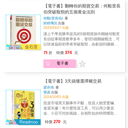
用明確的方法告訴你各種交易策略的操作要
的出手控制在3~5次內，頻繁出手，往往是當天
果跌破二分之一的價位，代表上漲趨勢不穩，
【電子書】翻轉你的期貨交易：何毅里長
訣。如日內波段交易。他是這麼寫的： 1.當日
行情沒能掌握的狀況，回頭檢視交易紀錄，你
如果漲破二分之一的價位，代表下跌趨勢被扭
伯突破瓶頸的五個黄金法則
交易方向： 一天只選擇一個方向來操作。不管
會發現多半是輸錢的結果多。 & 他帶領LINE群
轉的機會高。另外，主力做手在控盤時，常常
你是用籌碼、大週期方向或前日漲跌走勢，一
何毅(里長伯)
著
組在盤中實戰交易超過4年，建議一人一天不交
會拉出一根大紅K或是大黑K，來欺騙投資人，
財經傳訊
出版
天選擇一個方向做，這樣做的好處是，可以避
易不超過5次，連續損失兩次後，就請暫停今日
作者稱之為「招搖K」。而如何識別所謂的招搖
2025/03/27 出版
免在一天之內，做多失敗，做空也失敗，就是
的交易。 & 而成功的期貨投資人，最重要的，
K，關係到散戶是否會被大戶割韭菜。所謂的日
大家俗稱的「雙巴模式」。做交易不用做到當
讓上千學員勝率提高的5個期貨操作關鍵何毅里
是要每天檢討，作者公布他全面檢討每筆交易
價差，是指期貨市場每日的平均漲跌幅，隨著
別人打了你的右臉，你要連左臉也轉過來讓他
長伯從事期貨教學多年，發現5個關鍵觀念，可
的方法及表格，只要能檢討，賺錢的比率就大
股市成交量的放大或縮小，會有所不同。有早
打。 2.進出場周期： 一般人慣用的是5分K線，
以快速協助初學者突破瓶頸，由虧損到賺錢。
增。 本書的方法簡單，只用K線和成交量操
期的數十點，到2025年前後的百餘點。期貨投
金石堂
一天有60根K棒，當我們選擇的K棒越長，是比
分別是靶心理論、均線邏輯、招搖K、二分之一
作，不過也回測幾種長用技術指標的功效，以
資人必須對此有所概念，例如在日價差百餘點
374
75
折
特價
元
較不容易被騙線沒錯，但是往往進場時間也就
理論及日價差。期貨操作最重要的是趨勢判
供參考。 & ★依據最新法規及市場狀況進行增
的情況下，如果開盤後已漲了近百點，你是否
相對較晚，同時我們設定停損的區間也就會跟
斷。一波上漲或是下跌趨勢是否確立，或是結
補修訂 本書一版在2020年出版後，市場環境歷
要持續加碼做多？如果你對市場的震幅有一定
電子書
著放大。我建議，當你熟練了5分K線的操作，
束？小到一根5分大紅K，大到一段時間的上漲
經變化。因此據此增修內容，出版增訂版。與
的敏感度，那麼會讓你少冒很多險。期貨操作
不妨把K棒週期縮小到3分K線；當你操作不順
趨勢。他們所呈現的趨勢是否將被扭轉？一個
一版相比，目前市場發生的主要變化有以下幾
不容易，參考上千前人的經驗，讓你快速翻轉
利的時候，就退回5分K線。 3.交易頻率： 每天
重要觀察點是波段二分之一處是否被守住。如
點： 小型商品崛起：小台、小型電子、小型金
為期貨提款族。本書特色用最詳細的方法，說
的出手控制在3~5次內，頻繁出手，往往是當天
果跌破二分之一的價位，代表上漲趨勢不穩，
【電子書】3天搞懂選擇權交易
融期貨。 夜盤時段擴大與夜盤商品擴充。 商品
明最重要的原則。何毅里長伯從事期貨教學近
行情沒能掌握的狀況，回頭檢視交易紀錄，你
如果漲破二分之一的價位，代表下跌趨勢被扭
多樣化：ETF期貨、產業期貨興起。 結算制度
20年，對初學者遭遇的問題瞭若指掌。本書挑
梁亦鴻
著
會發現多半是輸錢的結果多。 & 他帶領LINE群
轉的機會高。另外，主力做手在控盤時，常常
與保證金調整。 & 本書特色 & ★從什麼是期
寶鼎
出版
選其關鍵，做完整的解說，協助讀者快速突破
組在盤中實戰交易超過4年，建議一人一天不交
會拉出一根大紅K或是大黑K，來欺騙投資人，
2024/10/03 出版
貨，到如何操作期貨！ 本書由什麼是期貨開
瓶頸。彩色印刷，圖文對照。重要的原理原
易不超過5次，連續損失兩次後，就請暫停今日
作者稱之為「招搖K」。而如何識別所謂的招搖
始，介紹如何選用下單軟體（至少要有停損、
則，除了完整的文字說明，都搭配富解釋力的
投資市場黑天鵝事件不斷，投資人飽受驚嚇、
的交易。 & 而成功的期貨投資人，最重要的，
K，關係到散戶是否會被大戶割韭菜。所謂的日
停利、鍵盤下單、變形功能），更向讀者介紹
彩色圖片，讓讀者一看就了解。Step by Step
進退失據！有什麼投資工具，可以用少量資
是要每天檢討，作者公布他全面檢討每筆交易
價差，是指期貨市場每日的平均漲跌幅，隨著
大量的操作方法（日內波段交易、剝頭皮交
帶你設定看盤軟體參數讓你一開始就做對，不
金、小且可控的風險，在相對短的時間獲取不
的方法及表格，只要能檢討，賺錢的比率就大
股市成交量的放大或縮小，會有所不同。有早
易、削到爆交易法）。而如果你用日內波段交
要浪費時間走寃枉路。
錯的報酬？「選擇權」是一項不錯的「選
增。 本書的方法簡單，只用K線和成交量操
270
期的數十點，到2025年前後的百餘點。期貨投
Readmoo
特價
元
易，有幾個重點：一天只做一個方向、用5分鐘
擇」！ 2020年新冠肺炎疫情衝擊全球，隨之而
作，不過也回測幾種長用技術指標的功效，以
資人必須對此有所概念，例如在日價差百餘點