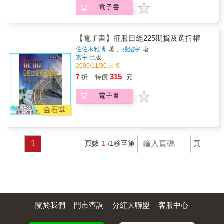
經驗兼具，適合投資大眾、專家與教育研究使
已超過7千檔。不過，多數人總認為權證是一種
電子書
用，詳細告訴您許多操盤手不外傳的祕訣。 看
「高危險」的投資工具，因而望之卻步，白白
得懂期貨，進入股市更悠游！ 初學者也可以輕
錯過獲利機會：而有的人則用投機心態賭上一
易上手的大成功寶典！ 本書特色 ◎新版保有原
把，結果只能賠錢出場。因此，對於權證的真
本知無不言的真實內容，並修正新的數據與資
實面目、交易方式，以及相關名詞的內涵，你
【電子書】征服日經225期貨及選擇權
料。 ◎本書告訴你──期貨操盤手不欲人知的心
都有必要做完整的認識，才能增加獲利勝算。
佐佐木雅博
著 、
張紹宇
著
法祕訣。 ◎本書引導你──如何分析市場供需、
本書由深諳權證市場的投資專家執筆，透過彩
寰宇
出版
何時才是必勝的下單時機。 ◎簡易幽默的文
色圖像解析，讓權證新手一次搞懂投資技巧與
2006/11/30 出版
字、完整的圖檔說明，沒有財經背景的讀者，
10大致勝絕招，量身打造屬於你的最佳投資方
315
7
折
特價
元
也能輕鬆踏入期貨投機的門檻。 ◎匯聚作者10
向。【本書特色】1.投資人認識權證的入門
年期貨市場操盤手功力，理論與實務交叉應
書：台灣權證市場逐年擴大，第3季以來，權證
電子書
用，並引用練功招數，揭露隱藏在投機市場中
市場占台股成交金額已由年初的0.6%～0.7%成
的人性思維，讓讀者在投機法門中，快速修練
長到接近1%，愈來愈多人想開始認識認購(售)
金石堂
到最高等級！
權證這項金融工具。2.彩色圖解權證投資，以
小搏大賺台股：真正圖解書，用最簡單的語
言、實用的步驟，告訴讀者權證如何買、如何
1
頁數
1
/1
移至第
頁
看，甚至搞懂專有名詞與技術分析，用少少的
錢，賺進最大的財富。3.權證市場發燒 → 讓小
錢長大的好用工具，你一定要知道新手自學不
求人 → 傻瓜圖解，快速掌握權證投資重點4.專
家審定：台灣證券交易所副總經理 朱士廷、元
大證券副總經理 林象山、富邦證券股權衍生性
商品部協理 郭乃維、大華證券副總經理 鄭仲
關於我們
門市查詢
分紅大聯盟
客服中心
修、統一證券協理 潘俊賢、群益證券總經理 周
康記、權證達人 權證小哥 專業推薦