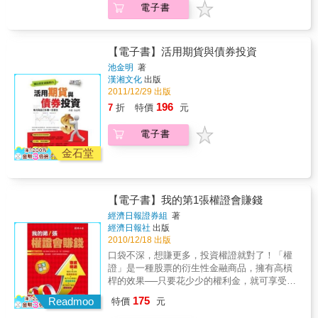
分鐘賺3倍、7分鐘賺2倍的不傳之密！ 頂尖主
電子書
知道嗎？ 年紀輕輕，就有一身橫練的筋骨，簡
有模糊空間 無論是開戶、看盤、入金、建立部
力的操作法則： 買勢、造勢、順勢而為 獨創台
直是百年一見的練武「期」才！ 如果有一天讓
位、買賣技巧、資金控管，皆詳盡說明，步步
指當沖操作祕訣：五盤八截操盤術 獨家致富五
你打通任督二脈，那還不飛上天啦。正所謂：
簡單易懂！ & 特色3：以學習者的角度出發 傳
芒星心法教您研判市場趨勢、進場時機，以及
我不入地獄，誰入地獄。警惡懲奸、維護世界
授操作口訣 以學習者的角度出發，指出賠錢陷
【電子書】活用期貨與債券投資
「總體經濟」，分析市場供需現況，解析「價
和平這任務，就交給你了，好嗎？ 這本如來神
阱，只教簡單有用的方法，輕鬆理解獲利快！
池金明
著
格波動」真理，直指操盤竅門，深入掌握投機
掌祕笈是無價之寶，你我有緣，就收你十五塊
& 特色4：任何時間都有賺錢的方法 針對多空
漢湘文化
出版
致富關鍵技巧，迅速達到個人財務自由的境
美金，傳授給你吧。 致富王者寶典，帶您人生
盤操作，附上交易策略與實戰範例，幫助快速
2011/12/29 出版
界。 作者為資深期貨市場操盤手，亦是活耀於
逆轉勝！ 本書內含作者實際對帳單與成交明細
upgrade獲利的能力。 & 特色5：關鍵組合單應
196
7
折
特價
元
「玩股網」的專欄作者，十年的資深功力盡付
資訊： 2009年09月10日08:49～08:52，3分鐘
用QRCODE 各種組合單示範附加QRCODE，
此書中，讓您讀過之後操盤的武功大增！ 傳承
賺20倍 2011年03月15日10:55～10:58，2分鐘
讓新手、熟手皆好上手！ 買進第一口會賺錢的
百年、顛撲不破的致富之道！ 理論與操作實務
電子書
賺3倍 2011年08月08日12:21～12:27，7分鐘賺
選擇權，從這本書開始！
經驗兼具，適合投資大眾、專家與教育研究使
2倍 十萬變千萬，千萬變十億，只需出手3次？
金石堂
用，詳細告訴您許多操盤手不外傳的祕訣。 看
讓頂尖操盤手告訴您，如何在3分鐘賺20倍、2
得懂期貨，進入股市更悠游！ 初學者也可以輕
分鐘賺3倍、7分鐘賺2倍的不傳之密！ 頂尖主
易上手的大成功寶典！ 本書特色 ◎新版保有原
力的操作法則： 買勢、造勢、順勢而為 獨創台
本知無不言的真實內容，並修正新的數據與資
【電子書】我的第1張權證會賺錢
指當沖操作祕訣：五盤八截操盤術 獨家致富五
料。 ◎本書告訴你──期貨操盤手不欲人知的心
芒星心法教您研判市場趨勢、進場時機，以及
經濟日報證券組
著
法祕訣。 ◎本書引導你──如何分析市場供需、
經濟日報社
出版
「總體經濟」，分析市場供需現況，解析「價
何時才是必勝的下單時機。 ◎簡易幽默的文
2010/12/18 出版
格波動」真理，直指操盤竅門，深入掌握投機
字、完整的圖檔說明，沒有財經背景的讀者，
致富關鍵技巧，迅速達到個人財務自由的境
口袋不深，想賺更多，投資權證就對了！「權
也能輕鬆踏入期貨投機的門檻。 ◎匯聚作者10
界。 作者為資深期貨市場操盤手，亦是活耀於
證」是一種股票的衍生性金融商品，擁有高槓
年期貨市場操盤手功力，理論與實務交叉應
「玩股網」的專欄作者，十年的資深功力盡付
桿的效果──只要花少少的權利金，就可享受倍
用，並引用練功招數，揭露隱藏在投機市場中
此書中，讓您讀過之後操盤的武功大增！ 傳承
數的投資報酬。這種「以小搏大」的特性，也
的人性思維，讓讀者在投機法門中，快速修練
175
Readmoo
特價
元
百年、顛撲不破的致富之道！ 理論與操作實務
讓國內權證市場迅速成長，目前權證發行數量
到最高等級！