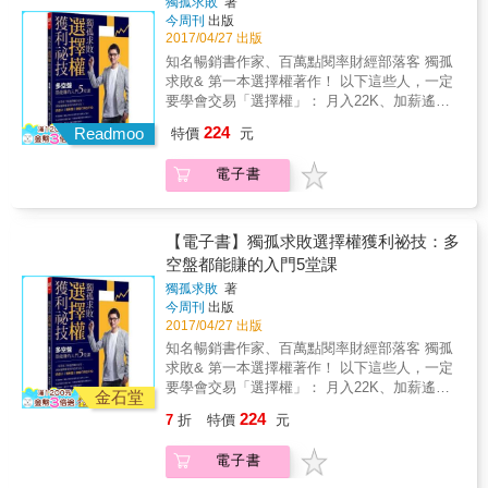
方法寫成《我買台指期，管它熊市牛市，年賺
獨孤求敗
著
行動App下單。本書介紹各個權證發行券商的專
不快； 跌勢則是資金一退就散，宛如推石頭下
今周刊
出版
30％》 歸納出沒有經驗的人也能理解的123法
屬權證網站、檢視搜尋權證的工具，教你善用
山，滾得又急又快， 所以投資台指期，放空多
2017/04/27 出版
則，被市場譽為台指期女班長。 這一回，她要
資訊流通迅速的投資利器，為自己賺進第一桶
半賺得快。 本書作者陳姵伊，原本在軍醫院擔
分享台指期更簡單的穩賺訊號：北極星投資法
知名暢銷書作家、百萬點閱率財經部落客 獨孤
金。 ● 收錄受歡迎的海外權證買賣單元，不放
任朝八晚五的行政文書， 跟許多人一樣，看到
只要掌握K線圖上的兩個信號：黑K（創新高）
求敗& 第一本選擇權著作！ 以下這些人，一定
過任何賺錢機會。 對某些投資人來說，海外權
數字就頭痛、一翻開報紙就直接跳過財經版。
進場、紅K（創新低）退場， 然後掌握三種頻
要學會交易「選擇權」： 月入22K、加薪遙遙
證可以當作分散投資風險的工具。本書告訴你
十多年前她從軍職退伍後，想找一份收入穩定
率， 不用3萬元本金就能進場，年賺30％。 ◎
無期的呆薪族 羨慕有資金當包租公，每個月都
海外權證的開戶條件，並提供個股型海外認購
224
又自由的工作， 於是「積極」投入股市，沒想
Readmoo
特價
元
我將主要投資標的，從台股轉為台指期，獲利
獲利的人 埋怨「中樂透頭彩的人為什麼不是自
權證的試算表、權證到期價值的計算方式，避
到一場金融風暴落得她滿手套牢股票， 只能認
更穩定 ‧只要研究一個標的： 台指期就是以台
己」的小資族 年過30，存款卻還未超過6位數
開匯差風險影響到履約價值，提醒你預防措施
賠作收。後來，經由學習技術分析，才逐漸將
電子書
灣加權股價指數為投資標的期貨商品， 無論你
的窮忙客 選擇權具備「資金門檻低」、「賺錢
停利或是停損的時機。 準備好邁向致富之路了
虧損賺回。 直到她開始接觸台指期，發現這種
選擇大台指（TX）、小台指（MTX），都只要
速度快」、「看錯也能賺」、「漲跌盤都獲
嗎？只要1000元，就能用小錢累積大財富，擺
投資工具漲跌容易預測、不用時時盯盤， 只要
研究一個標的（台指期）。 ‧不用三萬元就可投
利」的優點，能用小資金當包租公，又當樂透
脫錢不夠用、薪情差的冏途，在什麼都漲，就
專攻一檔（就是台指期，不會滿手股票）鎖定
資。 台股交易以一張（1000股）為單位；台指
彩頭獎得主！ 市面上有成千上百本關於選擇權
【電子書】獨孤求敗選擇權獲利祕技：多
是薪水不漲的時代，自己幫自己加薪。 本書特
兩種行情（漲或跌）、 年報酬率達30％以上，
期則以一口為單位， 又區分為大台指與小台
交易的書籍，但清楚易懂的卻少之少有，且大
空盤都能賺的入門5堂課
色 1.一問一答方式，讓你快速認識權證買賣的
收入比公職豐厚，還穩定！ 三年前，她將這套
指。以小台而言，預繳保證金26750元即可交
多內容可能充斥大量專有名詞和知識，或是從
基本常識：權證和股票、基金有何不同？權證
方法寫成《我買台指期，管它熊市牛市，年賺
獨孤求敗
著
易； 不用，3萬元就可以進場投資。 ◎北極星
沒見過的技術分析圖，讓人摸不著頭緒，加上
要開戶嗎？如何運用權證的槓桿效應賺錢？何
今周刊
出版
30％》 歸納出沒有經驗的人也能理解的123法
投資法──複雜行情中最簡單的賺錢訊號 只要掌
選擇權本身的規則與內容不易理解，時常會讓
2017/04/27 出版
時該進出場？ 2.簡單說明權證交易的專有名
則，被市場譽為台指期女班長。 這一回，她要
握兩個信號（本書用K線全圖解） 何時進場：
初學者連聽都聽不懂，更別說要交易選擇權。
詞：Delta值、價內價外、EPS值、隱波率、牛
分享台指期更簡單的穩賺訊號：北極星投資法
知名暢銷書作家、百萬點閱率財經部落客 獨孤
當台指期指數連日大漲後， 大盤當日以黑K做
作者獨孤求敗是多年交易選擇權的素人投資
熊證、OTM、ITM等專有名詞，以淺顯易懂的
只要掌握K線圖上的兩個信號：黑K（創新高）
求敗& 第一本選擇權著作！ 以下這些人，一定
收（當日收盤價低於開盤價）並且創新高， 代
者，其經營的「選擇權搖錢樹」部落格更是受
方式解釋，買賣權證不求人！ 3.完全圖解！將
進場、紅K（創新低）退場， 然後掌握三種頻
要學會交易「選擇權」： 月入22K、加薪遙遙
表北極星出現了：多頭力道不足，行情將由漲
到廣大網友喜愛，他總以簡單明白的教導方式
金石堂
獲利關鍵全部記下來：把複雜的觀念簡單化、
率， 不用3萬元本金就能進場，年賺30％。 ◎
無期的呆薪族 羨慕有資金當包租公，每個月都
轉跌。 此時你可進行放空的布局。 何時退場：
與深入淺出的分享，帶讀者進入選擇權的交易
224
7
折
特價
元
視覺化，不必死記硬背，自然而然融會貫通！
我將主要投資標的，從台股轉為台指期，獲利
獲利的人 埋怨「中樂透頭彩的人為什麼不是自
當台指期指數連日大跌後， 大盤當日以紅K做
世界。本書是他第一本選擇權買賣的書，書中
附有總結筆記，讓重點容易理解、容易記憶。
更穩定 ‧只要研究一個標的： 台指期就是以台
己」的小資族 年過30，存款卻還未超過6位數
收（當日收盤價高於開盤價）並且創新低， 代
他將發揮這個長處，從買賣須知、開戶、到交
電子書
4.專為金字塔頂端客戶投資操作的梁亦鴻老師
灣加權股價指數為投資標的期貨商品， 無論你
的窮忙客 選擇權具備「資金門檻低」、「賺錢
表跌勢即將結束，放空的你此時就該退場了。
易，全方面解析，保證不造成閱讀障礙，更不
親自跨刀授課：精心規劃3天課程，不用花時間
選擇大台指（TX）、小台指（MTX），都只要
速度快」、「看錯也能賺」、「漲跌盤都獲