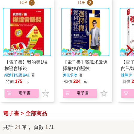
TOP
TOP
1
2
【電子書】我的第1張
【電子書】獨孤求敗選
【電
權證會賺錢
擇權獲利祕技
的訊
經濟日報證券組
著
獨孤求敗
著
陳姵伊
175
224
2
特價
元
特價
元
特價
電子書
電子書
電子書 > 全部商品
共計
24
筆， 頁數
1
/1