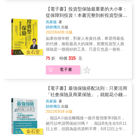
或是年金保險。它背後的操作相當複雜，需要
相當詳細的說明。 舉例而言，對一個30歲的年
【電子書】投資型保險最重要的大小事：
輕人，假設選擇購買某市售投資型人壽保險，
從保障到投資！本書完整剖析投資型保險
年繳6萬元保費，連續20年，目標保額設定600
的原理及相關知識，讓你超越保險業務員
吳家揚
著
萬元，選擇的連結標的年化報酬率是3%(這是很
財經傳訊
出版
和銀行理專，做出最利己的理財規劃
務實的評估，持續幾十年，每年都賺3%雖然不
2022/04/28 出版
太可能，但只要標的選得好，時間夠長的話，
如果你很年輕，對家人有責任感，希望用最低
平均年化報酬率3%是有很高的達成機率的)。那
的代價，換取最高大的保障，那麼投資型人壽
麼20年後解約，你可以享有約126萬左右的保單
保險是一個很好的工具。只是它也是一個有
帳戶價值。如果你不解約，在繳滿20年後，仍
金石堂
「爭議」的投資工具，因為許多人忘了它的主
可以獲得相當時間的保障。 這樣算下來，如果
315
75
折
特價
元
要目的在於保險，而非「投資」。因為對它有
「順利」，你是可以用極低的成本(以上例而
錯誤的想像而產生錯誤運用方式，最後產生受
言，你的解約金還高於付出的保費)來取得高額
電子書
騙的感覺。 投資型保險簡單而言，就是可以與
的保障。 如果這個年輕人選擇投資型年金保
投資標的連結(由保險公司提供選擇)的人壽保險
險。以某市售商品為例，在年繳1萬人民幣，連
或是年金保險。它背後的操作相當複雜，需要
續20年的情況下。若連結的商品年化投資報酬
相當詳細的說明。 舉例而言，對一個30歲的年
【電子書】最強保險搭配法則：只要活用
率同樣為3%。那麼在第30年開始，可以領取年
輕人，假設選擇購買某市售投資型人壽保險，
「社會保險及商業保險」，就能花小錢聰
金終身，月領1077人民幣，並保證至少15年。
年繳6萬元保費，連續20年，目標保額設定600
投資型年金保險若連結的商品年化投資酬率
明打造CP值最高的超級保單
吳家揚
著
萬元，選擇的連結標的年化報酬率是3%(這是很
為-3%，那麼在第30年，只能一次領回104158
財經傳訊
出版
務實的評估，持續幾十年，每年都賺3%雖然不
元人民幣。 不過投資型人壽保險的績效與你選
2021/03/18 出版
太可能，但只要標的選得好，時間夠長的話，
擇的投資標的有很大的關係。同樣一個30歲的
．假設A小姐在離職後一個月發現懷孕3個月，
平均年化報酬率3%是有很高的達成機率的)。那
年輕人。如果投資績效連續34年每年都
她可以申請勞保給付嗎？ ．假設B先生在9月11
麼20年後解約，你可以享有約126萬左右的保單
為-3%，那麼保險會在63歲時結束。20年的解
日上班，但因為提供資料不齊，9月12日上午資
帳戶價值。如果你不解約，在繳滿20年後，仍
金石堂
約金也只有約67.3萬。 因此，購買投資型保
料補齊後公司才郵寄勞保局，卻不幸在9月12日