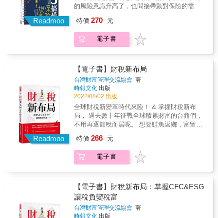
當放水流。難道沒有其他辦法嗎？ ▲保險商品
的風險意識升高了，也間接帶動對保險的需
百百款，哪些才是你最需要，也最符合你的需
求。 買保險，是為了分攤並轉移風險， 以降低
270
求？ 保險基本上分為人身保險（壽險、醫療
Readmoo
特價
元
不在預期內的事故對自己和家人造成影響與損
險、防癌險、投資型保險、利變型保險、傷害
害。 相信許多讀者都有買保險的經驗， 而且，
險等）和財產保險（汽機車保險、住宅保險、
電子書
「風險管理」也的確是財富管理重要的一環。
寵物險、責任保險等）。因為個人的年齡、職
問題是，你買保險時，是否已經搞懂基本概念
業、生活習慣和環境等不同，保單需求也不一
了呢？ ・保費是年繳好，還是月繳好？ ・利率
樣，不是每一種保險都要買！ ▲保險不是有買
調升之後，儲蓄險的報酬還會高於定存嗎？ ・
【電子書】財稅新布局
就好，買錯保單繳一堆保費，小心最後不理
投資型保單的「保費」不是固定，「保額」也
台灣財富管理交流協會
著
賠！ 買汽車會比較廠牌性能，買化妝品會比較
是變動的 ・實支實付醫療險真的會「實支實
時報文化
出版
品牌功能。但是！很多人買保單卻不肯先做功
付」嗎？ ・理賠金額遠不如預期、甚至無法理
2022/08/02 出版
課，不是嫌種類太複雜麻煩，就是看到落落長
賠時，該怎麼辦？ ・哪些是會被國稅局盯上的
全球財稅新變革時代來臨！ & 掌握財稅新布
的條文先嚇到退三步，業務說買什麼就買什
投保特徵？ ・繳不出保費只好解約，已繳的就
局， 過去數十年征戰全球積累財富的台商們，
麼，等到要申請醫療理賠時才發現自己買的是
當放水流。難道沒有其他辦法嗎？ ▲保險商品
不用再逐節稅而居呢。 想要鮭魚返鄉，富留後
儲蓄險，根本欲哭無淚＠＠ ▲保險專有名詞五
百百款，哪些才是你最需要，也最符合你的需
代，不用再苦惱稅務問題。 & 第一本由多位知
花八門，條款文字處處是陷阱 保險金額不等於
266
求？ 保險基本上分為人身保險（壽險、醫療
Readmoo
特價
元
名會計師、律師、企管專家，各依所長，彙整
投保金額；保險費不等於保險費率。其他還有
險、防癌險、投資型保險、利變型保險、傷害
豐富實務經驗，聯合執筆而成的財稅實用寶
預定利率、宣告利率、保單價值準備金、解約
險等）和財產保險（汽機車保險、住宅保險、
電子書
典。 & 詳盡剖析該如何面對因為大數據查稅、
金⋯⋯簡直讓人頭昏眼花。沒問題！《3天搞懂
寵物險、責任保險等）。因為個人的年齡、職
反避稅制度、CFC受控外國企業、CRS共同申
保險規劃》用最簡潔易懂的文字幫你進入狀
業、生活習慣和環境等不同，保單需求也不一
報及盡職審查準.......這些全球積極推行的新型
況，圖表一看get重點，輕鬆看懂保單不求人！
樣，不是每一種保險都要買！ ▲保險不是有買
態稅制。而個人與企業要該如何調整面對稅負
▲打破錯誤的保險迷思，讓你辛苦賺來的錢花
【電子書】財稅新布局：掌握CFC&ESG
就好，買錯保單繳一堆保費，小心最後不理
的慣，就能擁抱財稅新布局，讓稅負變稅富。
在刀口上 家裡上有老，下有小，要先幫誰買保
讓稅負變稅富
賠！ 買汽車會比較廠牌性能，買化妝品會比較
& 本書特色： & ☑從現象、實戰到思維讓老闆
單？買「儲蓄險」是在守財還是散財？「投資
品牌功能。但是！很多人買保單卻不肯先做功
台灣財富管理交流協會
著
們不再聞稅色變 ☑過去傳統老闆會節稅避稅，
型保單」是在避險還是冒險？保單可以分紅，
時報文化
出版
課，不是嫌種類太複雜麻煩，就是看到落落長