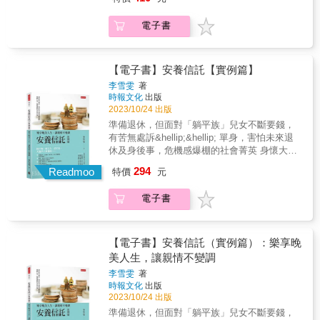
心法省錢 掌握省稅的四大關鍵，公式在手當
費20年的「○○終身醫療險附約」，其合約條文
員、會計主管／人員、法務主管／人員 ◎ 為企
「投保後提早解約，將可能不利於消費者」。
省則省跨界 瞭解跨境交易的風險，劃清企業
中有「續期保費調整」條款：「本保險採平準
業提供稅務服務的會計師、律師、記帳士 ◎ 稅
有些人在需要買房、創業時，可能需要解約一
電子書
經營的界線避險 避免處罰遠離刑責，不犯下
保費，可調整費率。本附約依實際經驗損失率
捐稽徵人員 ◎ 對企業稅務管理與風險控管有興
些保險來應急，偏偏保險業務員會說服您不要
不該犯的錯附【企業稅務風險總體檢】 一張
達到調整保費之標準時，經本公司簽證精算人
趣的人 出書目的 ◎ 想要為台灣的中小企業解
解約，改以保單借款方式來處理，於是您的保
表快速檢查稅務是否合規本書特色
員評估並於年終精算簽證報告意見書揭露後調
決長久以來心痛不已的稅務問題。 ◎ 中小企業
費／利息會愈繳愈多。 2.「終身壽險」是相當
&mdash;&mdash;◎ 4大單元、14個節稅力、
整本附約之保險費率，每次調整後之新費率以
【電子書】安養信託【實例篇】
在以下兩種情形，可能會多繳稅款及罰鍰給政
高明的保單，壽險公司以100歲、110歲來規劃
42個案例故事，幫助中小企業建構必備的稅務
不超過原費率的20%為限⋯⋯」。 保險費分為
府： 1. 該省的沒省：指企業因疏於注意而未享
李雪雯
著
訂定保費。而多數人難免在壯年時，因資金需
知識體系，解決長久以來心痛不已的稅務痛
平準型費率和自然型費率。理論上，自然型費
時報文化
出版
受到租稅優惠，或未能辨識違法的課稅處分。
求而提前解約；此外，國人的平均壽命是81.3
點。◎ 首創以故事為引，白話談稅法。複雜事
率是隨年齡增長而增加，平準型費率是保險公
2023/10/24 出版
2. 不該犯卻犯：指企業未注意到稅法規定，因
歲，壽險公司擺明吃定大多數的要保人撐不了
情簡單化，專業知識通俗化＝看得懂，學得
司依年齡、通膨率等風險因素而精算出的費
而付出額外代價（例如遭補稅及處罰）。 ◎ 這
準備退休，但面對「躺平族」兒女不斷要錢，
那麼久，由此可知，（投資型）終身壽險是壽
會！◎ 附稅務體檢表，幫助企業快速檢視稅務
率，將20年的保險費平均分攤到每一年，所
些稅款及罰鍰如果可以省下來，公司的利潤就
有苦無處訴&hellip;&hellip; 單身，害怕未來退
險公司的金雞母，保證獲利不吃虧。 3.別以為
規劃是否合規。◎ 傳達正確的稅務觀念，搭建
以，每一年的保費應維持不變。但是，仍會視
會增加，員工的薪水就有機會上漲。 中小企業
休及身後事，危機感爆棚的社會菁英 身懷大筆
「繳費20年、保障終身」的保費永遠不變。保
稅務管理的法遵意識。這本書寫給
狀況調整。 & ★保險相關知識一次說明 &&&
主為什麼要看這本書？ ◎ 作者多年來在法官學
退休金，總覺得親友們各個口蜜腹劍，天倫之
險公司不做虧本生意，照樣會調高保費；某繳
294
&mdash;&mdash;◎ 中小企業主、企業董事、
Readmoo
保險有許多專有名詞，如果沒有相當的了解，
特價
元
院、財政人員訓練所、各區國稅局與其他公部
樂真奢侈 老夫妻坐擁精華區透天厝，卻只能靠
費20年的「○○終身醫療險附約」，其合約條文
監察人、經理人等高階主管、財務主管／人
很難看懂保險契約的真義。如宣告利率及預定
門的授課經驗，瞭解國稅局如何課稅，法院如
老人年金過活？ 退休金準備好了，但我要怎麼
中有「續期保費調整」條款：「本保險採平準
員、會計主管／人員、法務主管／人員◎ 為企
利率。 宣告利率及預定利率多會揭露在保單
電子書
何判決，深切知道國稅局及法院真正在乎什
發落這筆資產？ 考驗人性，如何確保口袋裡的
保費，可調整費率。本附約依實際經驗損失率
業提供稅務服務的會計師、律師、記帳士◎ 稅
DM中，只不過宣告利率字體大，而預定利率字
麼。 ◎ 傳達正確的觀念給中小企業主，告訴他
錢花自己身上！ & 本書教你如何活到人生的最
達到調整保費之標準時，經本公司簽證精算人
捐稽徵人員◎ 對企業稅務管理與風險控管有興
體小，可能要在注意事項或備註中仔細找找
們該如何節稅，並建立法遵意識，合法且有效
後一刻，都有錢可用。邁入中高齡階段，你一
員評估並於年終精算簽證報告意見書揭露後調
趣的人出書目的◎ 想要為台灣的中小企業解決
看。通常，當實際的宣告利率高於預定利率
地少繳稅。 會計師、記帳士和律師為什麼要看
定要做到的「老後財富自主」，輕鬆規畫你的
整本附約之保險費率，每次調整後之新費率以
【電子書】安養信託（實例篇）：樂享晚
長久以來心痛不已的稅務問題。◎ 中小企業在
時，保戶可獲得增值回饋金／分紅金等；若實
這本書？ ◎ 作者曾任稅務律師，有多年訴訟及
長壽人生，妥善規畫退休金流，養錢防老。 &
不超過原費率的20%為限⋯⋯」。 保險費分為
美人生，讓親情不變調
以下兩種情形，可能會多繳稅款及罰鍰給政
際的宣告利率低於預定利率時，就沒有增值／
非訟經驗，可以協助專業人士正確適用稅法，
我是老人但絕不「下流」！預約不為金錢煩惱
平準型費率和自然型費率。理論上，自然型費
府：1. 該省的沒省：指企業因疏於注意而未享
李雪雯
著
分紅回饋金，對保險公司是利差損，此時，保
完整掌握稅法的發展趨勢。 和市面上節稅的書
的老後... & 4大目標，高效規劃，將資產分配做
率是隨年齡增長而增加，平準型費率是保險公
時報文化
出版
受到租稅優惠，或未能辨識違法的課稅處分。
單價值準備金只能以預定利率計息增值，所
籍有什麼不同？ ◎ 本書用案例、故事撰寫。複
好做滿 ■特色&rarr;以實際案例搭配規劃重點，
司依年齡、通膨率等風險因素而精算出的費
2023/10/24 出版
2. 不該犯卻犯：指企業未注意到稅法規定，因
以，預定利率又被視為保單的保證最低利率。
雜事情簡單化，專業事情通俗化，讀者容易閱
讓不同需要的人都能輕鬆抓住竅門。 ■種類
率，將20年的保險費平均分攤到每一年，所
而付出額外代價（例如遭補稅及處罰）。◎ 這
準備退休，但面對「躺平族」兒女不斷要錢，
& ★不只挖出問題，也提出明確的建議 & 作者
讀吸收。
&rarr;本書共計規畫7種不同屬性與需求的安養
以，每一年的保費應維持不變。但是，仍會視