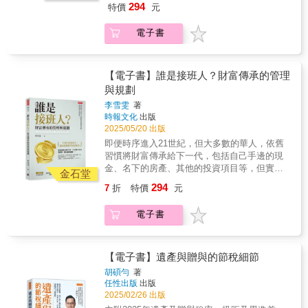
但是，如果附加一大堆的附約，或終身醫療
294
特價
元
歲、105歲或110歲年齡來計算保費」。所以，
然而，提前妥善規劃財富傳承計劃，才是有效
險，則必然領不回總繳保費。 （4）繳費20
對相同保障而言，終身型壽險的保費，可能是
避免遺產分配不均、子女無力支付遺產稅，進
年、保障終身最划算。 羊毛出在羊身上，保險
電子書
10年期壽險的20倍以上。 & 本書作者在分析台
而難以繼承遺產等問題。
公司只不過將保障至110歲的保費，要你在20年
灣保險市場的怪現象之後，也提出了他的保險
…………………………………………………………
內付清而已。 & 此四項觀念並非完全錯誤，而
觀念。 & 保險三訣：救急不救窮、錢花刀口
只要有資產的人，都需要規劃「財富傳承」！
是有時候正確；但就因為這四項多數人的買保
上、保大不保小！ 更具體而言： & 以小於年薪
如果你認為「有錢人才需要做財富傳承計
【電子書】誰是接班人？財富傳承的管理
險觀，保險 公司才會投大眾所好，設計許多高
5%金額，買500萬元保障險（10倍年薪）＋日
劃」，但其實這是大錯特錯的！現代社會經常
與規劃
保費、低保障的①終身型、②還本型、③投資
額5,000元住院醫療險。 & 作者是保險局外人，
發生，親人之間因為分配遺產問題，導致家庭
型、④類全委型及⑤附保證型等保險商品來賺
李雪雯
著
寫此書不是和保險公司有什麼過節，一開始純
失和……，更令人啼笑皆非的是，許多個案並
客戶的錢。 其中終身型保單比較貴的可能原因
時報文化
出版
粹是因為小孫女出生後，媳婦要為她買一張0歲
非名下擁有龐大的遺產，但依舊搞到家人之間
之一是：「目前台灣人平均壽命是80.9歲（男
2025/05/20 出版
保單。「主約是20年繳的終身壽險，加上7種附
雞飛狗跳。所以，無論資產多寡，提早做好自
77.7歲、女84.2歲），壽險業的第六回「經驗
即便時序進入21世紀，但大多數的華人，依舊
約，年繳保費23,932元」，引發他對保險的興
己的遺產規劃，才能為下一代解決許多煩惱。
生命表」，是男81.11歲、女86.64歲（2021／7
習慣將財富傳承給下一代，包括自己手邊的現
趣。 『直覺上，覺得替「0歲嬰兒」買保險好
／1），但是，各保險公司的終身型保單卻依99
金、名下的房產、其他的投資項目等，但實際
像怪怪的，通膨效應無止境，等她到35、50歲
金石堂
歲、105歲或110歲年齡來計算保費」。所以，
上，能夠提前準備好傳承規劃的人少之又少！
時的保單價值剩多少？因涉及家人的權益，乃
294
7
折
特價
元
對相同保障而言，終身型壽險的保費，可能是
然而，提前妥善規劃財富傳承計劃，才是有效
決定進一步研究保險商品，希望能了解「要保
10年期壽險的20倍以上。 & 本書作者在分析台
避免遺產分配不均、子女無力支付遺產稅，進
人究竟能由保單獲得怎樣的保障」』。 & 作者
電子書
灣保險市場的怪現象之後，也提出了他的保險
而難以繼承遺產等問題。
重視思考的邏輯。1985年在他35歲，因自感
觀念。 & 保險三訣：救急不救窮、錢花刀口
…………………………………………………………
「學然後而知不足」，乃決定放棄11年的工作
上、保大不保小！ 更具體而言： & 以小於年薪
只要有資產的人，都需要規劃「財富傳承」！
經驗，前往美國攻讀機械碩士。當時的系主任
5%金額，買500萬元保障險（10倍年薪）＋日
如果你認為「有錢人才需要做財富傳承計
【電子書】遺產與贈與的節稅細節
認為「工程師必須懂統計分析」，規定研究生
額5,000元住院醫療險。 & 作者是保險局外人，
劃」，但其實這是大錯特錯的！現代社會經常
須到數學系修統計學課程，他選了一門統計分
胡碩勻
著
寫此書不是和保險公司有什麼過節，一開始純
發生，親人之間因為分配遺產問題，導致家庭
析學（Statistical Analysis），上課第一天，教
任性出版
出版
粹是因為小孫女出生後，媳婦要為她買一張0歲
失和……，更令人啼笑皆非的是，許多個案並
2025/02/26 出版
授列了一些參考書籍，其中一本迄今仍記憶猶
保單。「主約是20年繳的終身壽險，加上7種附
非名下擁有龐大的遺產，但依舊搞到家人之間
新、受益無窮的書是：《How to Lie with