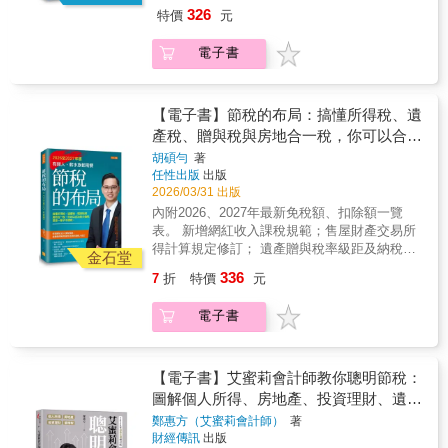
務人修訂。 ◎我未婚無子女，想把遺產留給乾
326
特價
元
兒子或外傭，可以嗎？ ◎媽媽再婚，我能繼承
繼父的遺產嗎？ ◎長照費、看護費、坐月子的
電子書
錢，這些費用能不能做列舉扣除？ ◎網紅的收
入怎麼課稅？做網拍要開發票嗎？ 上班族都以
為自己領的是死薪水，賺的錢絕對逃不過國稅
局法眼， 甚至誤以為，節稅是有錢人才要做的
【電子書】節稅的布局：搞懂所得稅、遺
事，跟自己無關。 但天天在幫老闆做節稅規劃
產稅、贈與稅與房地合一稅，你可以合法
的信達聯合會計師事務所所長胡碩勻說， 變有
的少繳稅，甚至一輩子不繳稅。
胡碩勻
著
錢的第一步就是懂節稅，因為節稅跟收入多寡
任性出版
出版
無關， 是一種你對自己財富配置的布局，領死
2026/03/31 出版
薪水的上班族更需要。 不論是小資族、頂客
內附2026、2027年最新免稅額、扣除額一覽
族、單身族，或四口家庭， 小從每月薪水自提
表。 新增網紅收入課稅規範；售屋財產交易所
勞退金、買保險，大到數百萬的房屋貸款到遺
得計算規定修訂； 遺產贈與稅率級距及納稅義
產規畫， 只要你搞懂政府收稅的遊戲規則，不
金石堂
務人修訂。 ◎我未婚無子女，想把遺產留給乾
僅可以合法節稅，還能幫自己加薪。 ◎讓錢流
336
7
折
特價
元
兒子或外傭，可以嗎？ ◎媽媽再婚，我能繼承
進來，再也不出去──個人所得稅篇 ‧賺錢管道
繼父的遺產嗎？ ◎長照費、看護費、坐月子的
百百種，政府最愛這10種： 薪資、利息、
電子書
錢，這些費用能不能做列舉扣除？ ◎網紅的收
租賃、財產交易、中獎……這些有憑有據的收
入怎麼課稅？做網拍要開發票嗎？ 上班族都以
入通通都要報稅， 那麼，領死薪水的你要怎麼
為自己領的是死薪水，賺的錢絕對逃不過國稅
節稅？ 只要每月薪資自提6％進勞退帳戶，馬
局法眼， 甚至誤以為，節稅是有錢人才要做的
【電子書】艾蜜莉會計師教你聰明節稅：
上就能節稅，有超過90％的上班族都沒發現。
事，跟自己無關。 但天天在幫老闆做節稅規劃
圖解個人所得、房地產、投資理財、遺贈
做網拍、有外快、斜槓青年，怎麼節稅免稅？ ‧
的信達聯合會計師事務所所長胡碩勻說， 變有
你有正當收據，政府就會放過你： 給廟裡的香
稅
鄭惠方（艾蜜莉會計師）
著
錢的第一步就是懂節稅，因為節稅跟收入多寡
油錢、為兒女點的光明燈，哪一個才能抵稅？
財經傳訊
出版
無關， 是一種你對自己財富配置的布局，領死