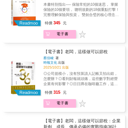
如對房屋賣方而言，若在2016年前就持有，建
劃與理財管理經驗，在本書運用數據的支持，
頭腦打結的說明：「個人綜合所得稅採屬地主
成「人人看得懂、用得起」的家庭工具。 這是
本書特別指出── 保險常犯的10個迷思， 掌握
議房地拆分價格出售。由於房地合一新制於
加上對人性與人生的觀察，在眾多產品、銷售
義，不論本國人或外國人，只要有我國來源所
一本真正能用的「照表操課」工具書，用清晰
保險的10個要領， 聰明規劃的18個重點打擊！
2016年才上路，目前多數民眾持有的房地產還
技巧與利益衝突當中，整理出以簡御繁的規劃
得者，即有繳稅義務。反之，若非我國來源所
的操作流程與實際表單，帶您深究家庭最常遇
完整理解保險與投資， 雙劍合璧的核心理念！
是適用舊制。房屋因為逐年折舊而減少價值，
軸線，簡單直擊核心。傳授如何用最少的成本
得（如台灣人於國外工作所得），則免課我國
到的稅務盲點與個案的錯誤經驗，提供可以直
10個迷思 &times; 10個要領 &times; 18個保險
而近年來土地的公告現值逐漸調漲，長期持有
345
買到最大的保險，省下來的錢用來投資的「雙
Readmoo
特價
元
的所得稅。」本書也有類似文字，但是涉及重
接上手操作的資產配置建議。您不需要具備法
重點打擊 ， 啟動保險思維，輔以投資策略，
後，房屋價格占不動產總價的比例通常會降
劍合璧保險哲學」！本書列舉了四大議題： 議
要觀念，皆繪製圖表，讓讀者快速了解。◆完
律或稅務背景，也能有效避免高達90%的家庭
讓保險守住風險底線，投資創造上限！ ‧你的保
低。因為「舊制」僅對房屋部分課所得稅，如
題一：人生四大風險「生老病死」的保險建議
電子書
整說明個人稅制，讓你的稅法知識超越同儕！
傳承錯誤。 朱老師深信，傳承不是財務規模的
險是「買」的，還是「規劃」來的？ ‧你是否繳
果你持有的「舊制」不動產，購買時有拆分房
「半生（失能）、老、病、死」之人生四大風
「綜合所得稅＋最低稅負制＋分離課稅」，才
問題，是家庭關係的問題。而本書提供的工
了高額保費，卻在事故發生時才發現保障不
屋、土地價款，未來賣出時建議拆分房地價格
險，要了解與規劃管理，就必須了解保險架構
能構成完整的個人所得稅制。本書以深入淺出
具，正是讓家庭更平安、更有準備、更能彼此
足？ ‧從小幫孩子把保險買好、買足、買滿，是
出售。◆不當稅務規劃完全解析，教你聰明節
與結構。本書將失能列為重中之重，尤其中壯
的方式，解答人生中不同階段或面向（職涯發
理解的關鍵。 誠摯推薦給： ♦ 想替父母做傳承
正確的保險規劃嗎？ ‧從理財的角度來看，台灣
【電子書】老闆，這樣做可以節稅
稅，利人利己！許多常見的稅務規劃，其實暗
年更是重要，畢竟此時影響的不只是自己一個
展、投資理財、買房置產及財富傳承）面對的
規劃的人♦ 擔心子女財務不穩、需要保護安排
人最愛的「儲蓄險保單」，究竟是靈丹還是毒
藏風險。本書各以專門單元解說。例如，利用
蔡佳峻
著
人，而是一個家庭。 議題二：從單身到退休的
重要財務及稅務議題。◆提供個人綜合所得、
的家庭♦ 正在買房、持有房產的人 ♦ 手上有保
藥？ ‧買壽險，要選有現金值，還是無現金值的
人頭來分散薪資所得、分散股利所得或漏報收
時報文化
出版
完整藍圖 依照人生不同的階段，從單身族、頂
投資理財、房地產、遺產傳承（含贈與）四大
單、但不知道受益人如何設定的人 ♦ 想用信託
保單比較好？ 闕又上老師以40年厚實的保險規
入，國稅局已經運用電腦提供異常薪資所得查
2025/10/21 出版
客族、有小孩的家庭，一直到中老年，逐步探
主題的節稅要訣！本書提出25項節稅建議，例
保護家人、卻不知道從哪開始的人 ♦ 任何想讓
劃與理財管理經驗，在本書運用數據的支持，
核清單，對利用人頭列報薪資的公司商號全面
◎公司規模小，沒有預算請人記帳又怕出錯，
討保險規劃的重點，並提出實際建議，幫助您
如對房屋賣方而言，若在2016年前就持有，建
家人更有保障的人 讓這本實戰工具篇，成為您
加上對人性與人生的觀察，在眾多產品、銷售
選案查核。而一般人的薪資所得水準不難判
怎麼辦？◎看到財報就頭痛，這些數字對經營
更清楚地檢視，自己拿到的保險規劃內容是否
議房地拆分價格出售。由於房地合一新制於
家族傳承道路上的明燈，把愛，用最不會造成
技巧與利益衝突當中，整理出以簡御繁的規劃
斷，因為一個人的工作能力有限，不可能同時
企業有何影響？◎日日蹲在咖啡廳工作，這種
合理。 議題三：台灣投保人常犯的十大迷思 台
2016年才上路，目前多數民眾持有的房地產還
傷害的方式傳下去。
軸線，簡單直擊核心。傳授如何用最少的成本
在多個單位工作。若個人受領薪水每月10萬元
用餐發票，怎麼銷帳？ 創業既要精通經營策
灣投保人十大迷思最重要的第一項，就是不了
是適用舊制。房屋因為逐年折舊而減少價值，
315
買到最大的保險，省下來的錢用來投資的「雙
Readmoo
特價
元
以上超過5筆，有違常情。此外，許多人頭與公
略、釐清財務結構，如何聰明節稅，更是重中
解金錢運作的法則，也不了解保險是整體理財
而近年來土地的公告現值逐漸調漲，長期持有
劍合璧保險哲學」！本書列舉了四大議題： 議
司股東或員工具有親屬關係（如配偶），且當
之重！ 全書共分六大章節，從第一章為公司量
的一環節，需要全方位考量。最根本有效的，
後，房屋價格占不動產總價的比例通常會降
題一：人生四大風險「生老病死」的保險建議
年度申報所得極低或無應納稅額，若進一步查
電子書
身打造的節稅策略，來到與「日常營運開
就是及早打造「可以應付各種風險，而且是多
低。因為「舊制」僅對房屋部分課所得稅，如
「半生（失能）、老、病、死」之人生四大風
核資金流程，多半可發現有資金回流的現象。
銷」、「購置、管理固定資產」有關的節稅策
項來源的資產製造器」。 議題四：保險經紀人
果你持有的「舊制」不動產，購買時有拆分房
險，要了解與規劃管理，就必須了解保險架構
《洗錢防制法》新制自2017年6月28日施行後，
略，乃至於如何應對「股權投資」的相關節稅
如何創造雙贏 身為專業的保險經紀人，卻只能
屋、土地價款，未來賣出時建議拆分房地價格
與結構。本書將失能列為重中之重，尤其中壯
運用人頭帳戶進行租稅規避或逃漏稅，除了可
策略，甚至是與老闆個人息息相關的節稅策
引導客戶購買公司力推的產品，來達到業績目
【電子書】老闆，這樣做可以節稅：企業
出售。◆不當稅務規劃完全解析，教你聰明節
年更是重要，畢竟此時影響的不只是自己一個
能觸犯《稅捐稽徵法》，以詐術或其他不正當
略，直到最後一章探討如何因應國稅局查稅的
標嗎？保險公司開發的任何一項產品，都有適
新創、成長、傳承必備的實戰指南36計
稅，利人利己！許多常見的稅務規劃，其實暗
人，而是一個家庭。 議題二：從單身到退休的