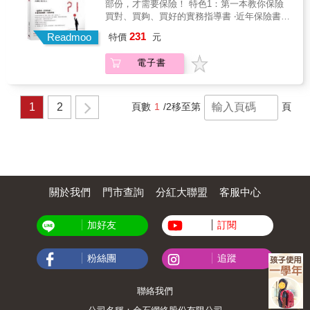
部份，才需要保險！ 特色1：第一本教你保險
排序出最擔心的風險類型&rarr;執行精準的「需
買對、買夠、買好的實務指導書 ‧近年保險書主
求分析」 特色3：用最少保費，讓4大風險退散
要包括：迷思類、騙術類（高保費低保障）、
231
‧人生有四大風險（死殘病老），本書有系統性
Readmoo
特價
元
低保費高保障類、保險理財類、案例集結類，
地提供保障對策，而且是小錢買到高保障的對
缺乏「實務指導類」。 ‧買保險，如果沒有從系
策。
電子書
統性的實務指導入手，吸收再多猶如碎片般的
知識，還是不知如何開始買？不知如何調整？
很容易就陷入買錯、買太少、買太多的窘境。
特色2：第一本先從整體財務下手、再談風險管
1
2
頁數
1
/2
移至第
頁
理的保險書 ‧買保險如果沒有兼顧整體財務的需
求、人生夢想目標的實現，就會錯置資源、浪
費有限且珍貴的資金預算。 ‧正確的流程應該
是：先確認家庭追求的重要價值、人生目標
&rarr;盤點家庭的年度盈餘、與財富淨值&rarr;
排序出最擔心的風險類型&rarr;執行精準的「需
求分析」 特色3：用最少保費，讓4大風險退散
關於我們
門市查詢
分紅大聯盟
客服中心
‧人生有四大風險（死殘病老），本書有系統性
地提供保障對策，而且是小錢買到高保障的對
加好友
訂閱
策。
粉絲團
追蹤
聯絡我們