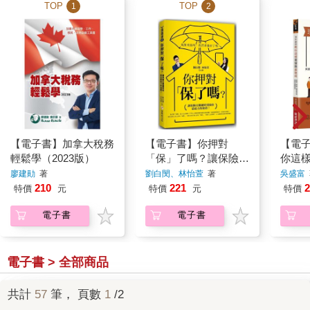
TOP
TOP
1
2
【電子書】加拿大稅務
【電子書】你押對
【電
輕鬆學（2023版）
「保」了嗎？讓保險在
你這
關鍵時刻做你最給力的
廖建勛
著
劉白閔、林怡萱
著
吳盛富
後盾！
210
221
2
特價
元
特價
元
特價
電子書
電子書
電子書 > 全部商品
共計
57
筆， 頁數
1
/2