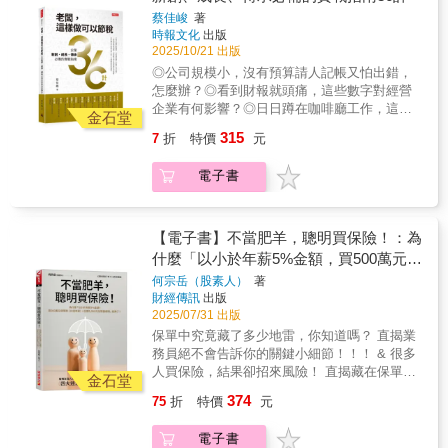
方法逃漏稅捐，處5年以下有期徒刑、拘役或併
攻防…… 引領讀者們建立稅務管理的新思維，
用的族群與對象，找到你的目標客戶族群，以
藏風險。本書各以專門單元解說。例如，利用
完整藍圖 依照人生不同的階段，從單身族、頂
蔡佳峻
著
科新台幣6萬元以下罰金外，還可能構成洗錢
解析當代企業節稅的核心理念。 從選擇組織型
需求分析為重要基礎，那就是金礦之所在！
人頭來分散薪資所得、分散股利所得或漏報收
時報文化
出版
客族、有小孩的家庭，一直到中老年，逐步探
罪。依利用人頭的方式不同，還可能另外涉及
態、管理固定資產、制訂股權投資與日常營運
入，國稅局已經運用電腦提供異常薪資所得查
2025/10/21 出版
討保險規劃的重點，並提出實際建議，幫助您
違反《公司法》、《銀行法》、《刑法》等，
開支的節稅策略， 全面涵蓋企業經營過程中可
核清單，對利用人頭列報薪資的公司商號全面
更清楚地檢視，自己拿到的保險規劃內容是否
◎公司規模小，沒有預算請人記帳又怕出錯，
不可不留意。◆2026年稅務法規變動、修訂內
能面臨的各種稅務挑戰，為中小企業主提供一
選案查核。而一般人的薪資所得水準不難判
合理。 議題三：台灣投保人常犯的十大迷思 台
怎麼辦？◎看到財報就頭痛，這些數字對經營
容最新免稅額、扣除額及課稅級距重複申報扶
套完整且實用的節稅指南。
斷，因為一個人的工作能力有限，不可能同時
灣投保人十大迷思最重要的第一項，就是不了
企業有何影響？◎日日蹲在咖啡廳工作，這種
養直系尊親屬認定原則網紅所得稅及營業稅課
金石堂
在多個單位工作。若個人受領薪水每月10萬元
解金錢運作的法則，也不了解保險是整體理財
用餐發票，怎麼銷帳？ 創業既要精通經營策
稅規範遺贈稅法修法草案重點整理最新當地一
315
7
折
特價
元
以上超過5筆，有違常情。此外，許多人頭與公
的一環節，需要全方位考量。最根本有效的，
略、釐清財務結構，如何聰明節稅，更是重中
般租金標準
司股東或員工具有親屬關係（如配偶），且當
就是及早打造「可以應付各種風險，而且是多
之重！ 全書共分六大章節，從第一章為公司量
年度申報所得極低或無應納稅額，若進一步查
電子書
項來源的資產製造器」。 議題四：保險經紀人
身打造的節稅策略，來到與「日常營運開
核資金流程，多半可發現有資金回流的現象。
如何創造雙贏 身為專業的保險經紀人，卻只能
銷」、「購置、管理固定資產」有關的節稅策
《洗錢防制法》新制自2017年6月28日施行後，
引導客戶購買公司力推的產品，來達到業績目
略，乃至於如何應對「股權投資」的相關節稅
運用人頭帳戶進行租稅規避或逃漏稅，除了可
標嗎？保險公司開發的任何一項產品，都有適
策略，甚至是與老闆個人息息相關的節稅策
【電子書】不當肥羊，聰明買保險！：為
能觸犯《稅捐稽徵法》，以詐術或其他不正當
用的族群與對象，找到你的目標客戶族群，以
略，直到最後一章探討如何因應國稅局查稅的
什麼「以小於年薪5%金額，買500萬元保
方法逃漏稅捐，處5年以下有期徒刑、拘役或併
需求分析為重要基礎，那就是金礦之所在！
攻防…… 引領讀者們建立稅務管理的新思維，
障險（10倍年薪）＋日額5,000元住院醫
何宗岳（股素人）
著
科新台幣6萬元以下罰金外，還可能構成洗錢
解析當代企業節稅的核心理念。 從選擇組織型
財經傳訊
出版
療險」就夠了？
罪。依利用人頭的方式不同，還可能另外涉及
態、管理固定資產、制訂股權投資與日常營運
2025/07/31 出版
違反《公司法》、《銀行法》、《刑法》等，
開支的節稅策略， 全面涵蓋企業經營過程中可
保單中究竟藏了多少地雷，你知道嗎？ 直揭業
不可不留意。◆2026年稅務法規變動、修訂內
能面臨的各種稅務挑戰，為中小企業主提供一
務員絕不會告訴你的關鍵小細節！！！ & 很多
容最新免稅額、扣除額及課稅級距重複申報扶
套完整且實用的節稅指南。
人買保險，結果卻招來風險！ 直揭藏在保單中
養直系尊親屬認定原則網紅所得稅及營業稅課
金石堂
的細節風險 台灣連續多年壽險滲透度全球第
稅規範遺贈稅法修法草案重點整理最新當地一
374
75
折
特價
元
一，但是只有53%的民眾買到足額的保障。 所
般租金標準
以許多台灣民眾，浪費了錢，影響財富的累
電子書
積， 真的遇到意外，卻又沒足夠的保障。 為了