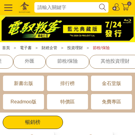
0
首頁
＞
電子書
＞
財經企管
＞
投資理財
＞
節稅/保險
產
外匯
節稅/保險
其他投資理財
新書出版
排行榜
金石堂版
Readmoo版
特價區
免費專區
暢銷榜