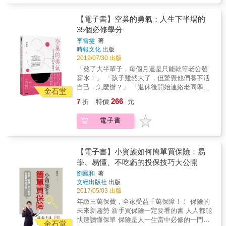
優給付）。 有兼差的新制勞保老年給付每月多
（CFP），把從事投資、稅務、保險多年的經
大於稅務。 ˙而資產在3,000萬以上，以稅務考
是否總是牢騷滿腹，每天早上睡醒、張開眼，
5,890元（=28396-22506），20年多領
驗寫成本書，公開他為客戶規劃保險的看法。
量為主。 本書全面說明保險的這三個功能。讓
就是只能開始等天黑&hellip;&hellip;滿腹的「心
【電子書】空巢的勇氣：人生下半場的
1,413,600元（=5890&times;12&times;20）。5
首先，他以全面的角度來看保險這一回事。對
讀者對保險這項金融工具，有全面的認識。 市
事」啥人知？ 如何為自己的下半生籌措一筆安
年只要多繳15,318元，就可以達到多領
35個必修學分
一個小資族來說，保險就是保險，但是對一個
場上不少保險書只著重於保障的部分，這符合
身立命的基金？ 怎麼替自己調養一個安度更年
1,399,620（=1413600-13980）元的效果。 ◆
有數百萬，甚至數千萬資金的人，保險則扮演
李雪雯
著
大多數人的需求沒有錯，不過並不能涵蓋保險
期的身體？ 如何打造一個快樂有方向的退休生
圖文對照，快速掌握重點 許多抽象的事物，用
時報文化
出版
財富傳承或是節稅的功能為重。你可能是一個
的全面功能。 ◆符合現況的建議 2019年中，保
活？ 看到這裡，妳應該立即停止抱怨，正視自
敍述的方式讀者不易理解，本書用大量的圖
2019/07/30 出版
小資族，不應對保險建立全面的視野嗎？如此
險產業產品結構發生重大變革，短天期儲蓄險
己的三大狀況，開始打理妳的下半生，除非妳
例，讓你輕易了解複雜的觀念，內心不再糾
重要的投資工具，你可以說我只要懂我現在用
「熬了大半輩子，每個月還是只能乾等老公發
將會慢慢停售，失能險因為賠率過高，紛紛進
想變成滅絕師太，否則還是耐著性子，把本書
結。 ◆大量案例，化抽象為具體 抽象的文字說
得到的部分就好，而不願意花一兩個小時，先
薪水！」 「孩子雖然大了，但驚覺他們養不活
行調整。本書因而進行改寫，以提供你最新、
看完！ 沒有生活智慧的女人，永遠都無法成為
明，有時讓人難以理解，但是一個實際的案
建立全面的觀念，那你可能就永遠都達不到有
自己，怎麼辦？」 「退休後開始連絡老同學，
最正確的保險知識。 ◆正確的觀念，讓你不花
真正的好命女。 也或許妳身邊有錢，但卻不知
金石堂
例，就說明了一切。本書用大量的案例說明，
個兩三千萬的高資產階級？ 本書特色 ◆全面的
卻發現死的死，離的離，想想自己
錢買到「誤解」 如果你花了錢買了重大疾病
道如何讓錢增值，為自己的未來提供一份保障
266
讓你由新手變專家。如： 志明45年次，在53歲
7
折
特價
元
視野 保險這項理財工具有三個功能：「避險、
&hellip;&hellip;心真慌！」 年屆50了，發現自
險，一旦不幸發生，你立刻可以獲得理賠？ 不
&hellip;&hellip; 不懂得保養身體的女人，也許
就離開職場，當年國保開辦不久，自然就被納
投資、節稅｣。其偏重，基本上視個人的財產多
己除了守著「空巢」，身邊竟甚麼也抓不著
是，以中風為例，必須是要達成腦中風後殘障
會賺錢，但卻守不住健康，一切依舊枉然！ 作
入國保。57歲國保期間因意外死亡，國保年資
電子書
少而定。 ˙資產在300萬以下，以保險為主。 ˙
&hellip;&hellip; 談理財，道健康，聊生活，3大
的狀態時（重度），重大疾病險才會理賠！ 本
為一個女人，妳有幾件事情在孩子離巢單飛後
有4年，同時還有勞保年資20年，退保前最後10
資產在300至3,000萬之間，避險與投資的成分
方面妳都覺得自己悵然若失？ 邁入空巢期的妳
書說明一些重要，但是常被誤解的觀念。
一定要去做， 而這意味著什麼？ 這代表著，妳
年的月投保薪資都為43,900元，遺有1子滿26
大於稅務。 ˙而資產在3,000萬以上，以稅務考
是否總是牢騷滿腹，每天早上睡醒、張開眼，
要學著讓自己的生活更有品味、下半場的人生
歲。57歲的志明申請勞保老年減給年金，才領
量為主。 本書全面說明保險的這三個功能。讓
就是只能開始等天黑&hellip;&hellip;滿腹的「心
【電子書】小資族如何簡單買保險：易
漫漫長路，妳要過得比上半場更優雅！ 懂得生
幾個月就身故。志明身故後，兒子可以申請什
讀者對保險這項金融工具，有全面的認識。 市
事」啥人知？ 如何為自己的下半生籌措一筆安
學、易懂、不吃虧的投保技巧大公開
活能讓妳更美麗，聰明理財能夠幫妳真正獨
麼給付？ 勞保退保當下，53歲的志明還不具請
場上不少保險書只著重於保障的部分，這符合
身立命的基金？ 怎麼替自己調養一個安度更年
立，維持身體健康為妳打造遊歷四方的好體
劉鳳和
著
領勞保「一次請領老年給付」資格。57歲時，
大多數人的需求沒有錯，不過並不能涵蓋保險
期的身體？ 如何打造一個快樂有方向的退休生
力。 如果妳現在還在跟更年期打仗，苦於空巢
文經出版社
出版
志明可以領取勞保老年年金減給給付
的全面功能。 ◆符合現況的建議 2019年中，保
活？ 看到這裡，妳應該立即停止抱怨，正視自
心酸無處訴，那麼妳應該如何改變這種窘境？
2017/05/03 出版
=43900&times;20&times;1.55%&times;（1-
險產業產品結構發生重大變革，短天期儲蓄險
己的三大狀況，開始打理妳的下半生，除非妳
本書教妳如何做一個好命的女人， 懂得理財，
3&times;4%）=11976元（以公式B擇優領取）
年繳三萬保費，全家受益千萬保障！！ 保險的
將會慢慢停售，失能險因為賠率過高，紛紛進
想變成滅絕師太，否則還是耐著性子，把本書
生活有方向，讓身體很健康，輕鬆活出更精彩
到身故。 志明屬於勞保斷保族，除非後來再重
未來新趨勢 新手買保險一定要看的書 人人都能
行調整。本書因而進行改寫，以提供你最新、
看完！ 沒有生活智慧的女人，永遠都無法成為
的女力人生。 & 名人推薦 中華民國退休基金協
新加入勞保，否則勞保權益就會中斷。若請領
快速讀懂保單 保險是人一生當中必修的一門
最正確的保險知識。 ◆正確的觀念，讓你不花
真正的好命女。 也或許妳身邊有錢，但卻不知
金石堂