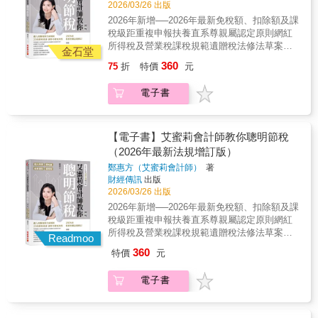
照顧媽媽的看護費用、幫老爸裝的假牙、青春
2026/03/26 出版
薪水的上班族更需要。 不論是小資族、頂客
期女兒的牙齒矯正， 捐錢給私校辦學，捐錢給
2026年新增──2026年最新免稅額、扣除額及課
族、單身族，或四口家庭， 小從每月薪水自提
慈善基金會……有錢的人用哪種方式合法節
稅級距重複申報扶養直系尊親屬認定原則網紅
勞退金、買保險，大到數百萬的房屋貸款到遺
稅？ ◎把愛與錢一起傳下去──遺產稅篇
所得稅及營業稅課稅規範遺贈稅法修法草案重
產規畫， 只要你搞懂政府收稅的遊戲規則，不
金石堂
最療癒老人的事，就是寫遺囑，遺囑要怎麼交
點整理最新當地一般租金標準本書提供完整的
僅可以合法節稅，還能幫自己加薪。 ◎讓錢流
360
75
折
特價
元
代，才有法律效力？ 關於繼承，你拿到的是錢
節稅指南及系統化個人稅務說明。只要有所得
進來，再也不出去──個人所得稅篇 ‧賺錢管道
還是債？得先了解限定繼承與拋棄繼承。 陪我
就要繳稅，而所得來源分為以下四種：個人所
百百種，政府最愛這10種： 薪資、利息、
電子書
最久的親人就給最多，法律准許嗎？先弄懂遺
得、房地產、投資理財、遺贈稅。本書就這四
租賃、財產交易、中獎……這些有憑有據的收
產繼承的應繼分與特留分。 在國稅局眼裡，哪
方面產生的稅，做詳盡的說明，並根據當年法
入通通都要報稅， 那麼，領死薪水的你要怎麼
些財產最值錢？遺產估價決定你能不能繼續當
規，做即時的修正。除了讓你搞懂要繳什麼
節稅？ 只要每月薪資自提6％進勞退帳戶，馬
富二代。 ◎喜歡嗎？送給你──贈與稅篇 有錢
稅，也告訴你如何合法節稅。艾蜜莉會計師一
【電子書】艾蜜莉會計師教你聰明節稅
上就能節稅，有超過90％的上班族都沒發現。
人為什麼這麼愛買豪宅給兒女？ 原來留不動產
次告訴你25項一定要知道的節稅撇步，讓你不
（2026年最新法規增訂版）
做網拍、有外快、斜槓青年，怎麼節稅免稅？ ‧
給下一代超節稅，如果附房貸居然更划算。 長
繳冤枉稅！多數人（相信包括你），在5月繳稅
你有正當收據，政府就會放過你： 給廟裡的香
鄭惠方（艾蜜莉會計師）
著
輩送什麼給新人當新婚賀禮，最能表達祝福之
時期，都會感到心痛。你心裡是否有個疑問，
油錢、為兒女點的光明燈，哪一個才能抵稅？
財經傳訊
出版
意又能躲過贈與？ ◎有房斯有財，儘管政府要
每年到底是在繳些什麼稅？有什麼方法可以合
照顧媽媽的看護費用、幫老爸裝的假牙、青春
2026/03/26 出版
你萬萬稅──不動產篇 省吃儉用買下不動產，政
法節稅，而不被安上逃稅的罪名。你是否年年
期女兒的牙齒矯正， 捐錢給私校辦學，捐錢給
2026年新增──2026年最新免稅額、扣除額及課
府會收你萬萬稅，怎麼合法減免？ 不動產實價
心痛、年年疑惑，但是一年過一年。本書解決
慈善基金會……有錢的人用哪種方式合法節
稅級距重複申報扶養直系尊親屬認定原則網紅
登錄後加上房地合一稅，隨便賣房等於再多送
你陳年的「痛」和「疑慮」，讓你知道稅的系
稅？ ◎把愛與錢一起傳下去──遺產稅篇
所得稅及營業稅課稅規範遺贈稅法修法草案重
一間房給國稅局！ 不用擔心，只要你弄清楚一
統和節稅的方法。你年年的「痛」和「疑慮」
Readmoo
最療癒老人的事，就是寫遺囑，遺囑要怎麼交
點整理最新當地一般租金標準本書提供完整的
生一次、一生一屋的規則， 還有重購退稅加上
是因為稅制很難、稅法很雜，你搞不懂，根本
360
特價
元
代，才有法律效力？ 關於繼承，你拿到的是錢
節稅指南及系統化個人稅務說明。只要有所得
自用住宅優惠，賣房就能不用繳稅！ 搞懂所得
無法談論合法節稅這檔事。因為你不懂，你心
還是債？得先了解限定繼承與拋棄繼承。 陪我
就要繳稅，而所得來源分為以下四種：個人所
稅、遺產稅、贈與稅到房地合一稅的所有眉
目中的節稅方法只有：把所得掛給人頭、多報
電子書
最久的親人就給最多，法律准許嗎？先弄懂遺
得、房地產、投資理財、遺贈稅。本書就這四
角， 你可以合法的少繳稅，甚至一輩子不繳
撫養親屬等，但這些可能是逃漏稅的偏門，你
產繼承的應繼分與特留分。 在國稅局眼裡，哪
方面產生的稅，做詳盡的說明，並根據當年法
稅。
或許能少繳稅，也可能讓國稅局上門要你補稅
些財產最值錢？遺產估價決定你能不能繼續當
規，做即時的修正。除了讓你搞懂要繳什麼
加罰金。本書讓你輕鬆而完整解決上述問題；