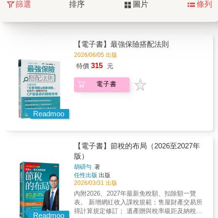
篩選
排序
圖片
條列
【電子書】最強保險搭配法則
2026/06/05 出版
315
特價
元
電子書
Readmoo
【電子書】節稅的布局（2026至2027年
版）
胡碩勻
著
任性出版
出版
2026/03/31 出版
內附2026、2027年最新免稅額、扣除額一覽
表。 新增網紅收入課稅規範；售屋財產交易所
得計算規定修訂； 遺產贈與稅率級距及納稅義
Readmoo