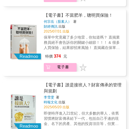
改善這樣不合理的現象， 本書明確的告訴你如
何買到CP值最高的保險。 & 台灣人的保險觀，
明顯出了問題。作者指出主要原因為以下四
【電子書】不當肥羊，聰明買保險！
點： & （1）買保險，保障項目要愈多愈好。
何宗岳（股素人）
著
沒有錯！但是每月保費可能太高而影響基本的
財經傳訊
出版
生活品質。 （2）買保險，要保障兼投資，一
2025/07/31 出版
舉兩得。 保障兼投資？絕對是保障成份減少
保單中究竟藏了多少地雷，你知道嗎？ 直揭業
（理賠時方恨少），投資也未必賺錢，而有虧
務員絕不會告訴你的關鍵小細節！！！ & 很多
損本金的風險。 （3）買保險，到期未理賠
人買保險，結果卻招來風險！ 直揭藏在保單中
時，要領回保費。 如果是儲蓄壽險，到期尚可
的細節風險 台灣連續多年壽險滲透度全球第
374
領回比總繳保費稍多的錢（不考慮通膨率），
Readmoo
特價
元
一，但是只有53%的民眾買到足額的保障。 所
但是，如果附加一大堆的附約，或終身醫療
以許多台灣民眾，浪費了錢，影響財富的累
險，則必然領不回總繳保費。 （4）繳費20
電子書
積， 真的遇到意外，卻又沒足夠的保障。 為了
年、保障終身最划算。 羊毛出在羊身上，保險
改善這樣不合理的現象， 本書明確的告訴你如
公司只不過將保障至110歲的保費，要你在20年
何買到CP值最高的保險。 & 台灣人的保險觀，
內付清而已。 & 此四項觀念並非完全錯誤，而
明顯出了問題。作者指出主要原因為以下四
【電子書】誰是接班人？財富傳承的管理
是有時候正確；但就因為這四項多數人的買保
點： & （1）買保險，保障項目要愈多愈好。
與規劃
險觀，保險 公司才會投大眾所好，設計許多高
沒有錯！但是每月保費可能太高而影響基本的
保費、低保障的①終身型、②還本型、③投資
李雪雯
著
生活品質。 （2）買保險，要保障兼投資，一
時報文化
出版
型、④類全委型及⑤附保證型等保險商品來賺
舉兩得。 保障兼投資？絕對是保障成份減少
2025/05/20 出版
客戶的錢。 其中終身型保單比較貴的可能原因
（理賠時方恨少），投資也未必賺錢，而有虧
之一是：「目前台灣人平均壽命是80.9歲（男
即便時序進入21世紀，但大多數的華人，依舊
損本金的風險。 （3）買保險，到期未理賠
77.7歲、女84.2歲），壽險業的第六回「經驗
習慣將財富傳承給下一代，包括自己手邊的現
時，要領回保費。 如果是儲蓄壽險，到期尚可
生命表」，是男81.11歲、女86.64歲（2021／7
金、名下的房產、其他的投資項目等，但實際
領回比總繳保費稍多的錢（不考慮通膨率），
Readmoo
／1），但是，各保險公司的終身型保單卻依99
上，能夠提前準備好傳承規劃的人少之又少！