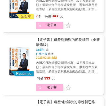
內附2025年遺產及贈與稅率、級距及累進差
約，年繳保費23,932元」，引發他對保險的興
雞飛狗跳。所以，無論資產多寡，提早做好自
Statistics》（如何用統計學說謊）；這是一本
額；最新綜合所得稅課稅級距、累進稅率及累
趣。 『直覺上，覺得替「0歲嬰兒」買保險好
己的遺產規劃，才能為下一代解決許多煩惱。
出版於1954年的小冊書，全書僅約150頁，共有
進差額、最低稅負制免稅額最新額度。新增囤
像怪怪的，通膨效應無止境，等她到35、50歲
10個小單元，書中文圖並茂，列舉了許多玩弄
房稅2.0新稅率、不動產二次繼承的房地合一稅
時的保單價值剩多少？因涉及家人的權益，乃
343
金石堂
7
折
特價
元
統計數據的案例和利用統計學騙人的技巧。 作
新算法。民視、東森、TVBS、ETtoday新聞
決定進一步研究保險商品，希望能了解「要保
者2年的碩士學習生涯中，並未覺得該書有何用
雲、遠見雜誌、天下、錢雜誌、經濟日報、工
人究竟能由保單獲得怎樣的保障」』。 & 作者
電子書
途，然而，回國重新就業後，卻逐漸啟發他的
商時報、商業周刊、今周刊、鏡週刊、聯合新
重視思考的邏輯。1985年在他35歲，因自感
「常識邏輯思考」潛能，對於日後工作上的空
聞網、三立新聞網、台視、Yahoo新聞、鉅亨
「學然後而知不足」，乃決定放棄11年的工作
調節能評估分析，有很大的幫助。因此，邏輯
網、關鍵評論網，各大媒體爭相邀約訪談《節
經驗，前往美國攻讀機械碩士。當時的系主任
思考&rarr;比較分析&rarr;檢討改善，成為作者
稅的布局》 ◎退休金被騙去投資、假冒遠房親
【電子書】遺產與贈與的節稅細節（全新
認為「工程師必須懂統計分析」，規定研究生
研究資訊／數據的三步曲，作者曾以此三步
戚來借錢……怎麼才能守住老本，安享晚年？
增修版）
須到數學系修統計學課程，他選了一門統計分
曲，寫過《拒當下流老人的退休理財計劃》等4
◎佳偶變怨偶，怎麼保住財產不被另一半奪
析學（Statistical Analysis），上課第一天，教
胡碩勻
著
本理財暢銷書，本書即是以常識邏輯思考，進
走？ ◎貸款去投資，賺錢又能節遺產稅。金額
授列了一些參考書籍，其中一本迄今仍記憶猶
任性出版
出版
行比較分析，探討（人身）保險商品之必要性
沒算好，國稅局會追查。別以為「爭產」這件
新、受益無窮的書是：《How to Lie with
2025/02/26 出版
與適用性。 & 本書帶你深入瞭解保單關鍵細
事，只有身家上億的豪門才會發生，一般家庭
Statistics》（如何用統計學說謊）；這是一本
內附2025年遺產及贈與稅率、級距及累進差
節！ 讓你不被當肥羊，能夠聰明買保險！ & 在
照樣會為了爭一塊地、一棟房甚至一張紙，為
出版於1954年的小冊書，全書僅約150頁，共有
額；最新綜合所得稅課稅級距、累進稅率及累
深入了解之後，作者發現許多投保人必須了解
了財產分配，親人變仇人。執業超過20年的信
10個小單元，書中文圖並茂，列舉了許多玩弄
進差額、最低稅負制免稅額最新額度。新增囤
的關鍵細節。 & 舉例來說，投資型保單有一個
達聯合會計師事務所所長胡碩勻，天天遇到這
Readmoo
統計數據的案例和利用統計學騙人的技巧。 作
房稅2.0新稅率、不動產二次繼承的房地合一稅
內扣的費用，保險成本（簡單的說就是保險公
類案例。這一回，他不只教你如何做好《節稅
333
特價
元
者2年的碩士學習生涯中，並未覺得該書有何用
新算法。民視、東森、TVBS、ETtoday新聞
司用來支付理賠的費用）。它是直接由你的保
的布局》──他的關於財稅的第一本書，更要分
途，然而，回國重新就業後，卻逐漸啟發他的
雲、遠見雜誌、天下、錢雜誌、經濟日報、工
單帳戶價值中扣除。因此你很難察覺這筆支
享他自執業以來最多人問的兩大問題：「遺產
「常識邏輯思考」潛能，對於日後工作上的空
電子書
商時報、商業周刊、今周刊、鏡週刊、聯合新
出。如果你的保單帳戶價值，小於保險成本，
和贈與」的節稅細節。因為光懂法條沒有用，
調節能評估分析，有很大的幫助。因此，邏輯
聞網、三立新聞網、台視、Yahoo新聞、鉅亨
那麼你就要開始繳危險保費，否則保單就會失
你得了解其中的操作細節，財產怎麼贈，孩子
思考&rarr;比較分析&rarr;檢討改善，成為作者
網、關鍵評論網，各大媒體爭相邀約訪談《節
效。 保險成本幾乎是隨年齡而成等比級數增
拿了錢還是會孝順；遺產怎麼分，老者心安、
研究資訊／數據的三步曲，作者曾以此三步
稅的布局》 ◎退休金被騙去投資、假冒遠房親
【電子書】遺產&贈與稅的節稅新思維
加，例如男性60歲的保險成本是30歲的10.3
少者不爭。畢竟，上門找會計師、律師諮商，
曲，寫過《拒當下流老人的退休理財計劃》等4
戚來借錢……怎麼才能守住老本，安享晚年？