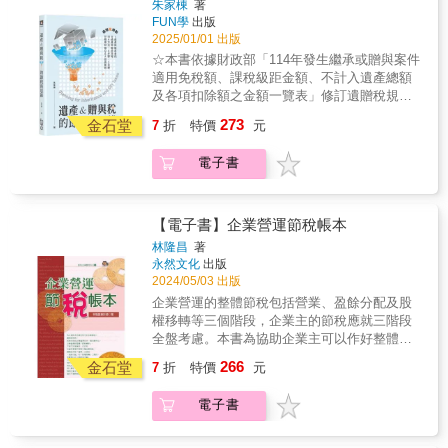
倍，作者初步估算，如果你的投資保單的投報
動輒都是以「小時」計費，代價太高，我們用
朱家棟
著
本理財暢銷書，本書即是以常識邏輯思考，進
◎佳偶變怨偶，怎麼保住財產不被另一半奪
率是3%的話，保單價值在87歲時失效。如果投
FUN學
出版
一本書的親民價格，幫你省下萬萬稅。◎生前
行比較分析，探討（人身）保險商品之必要性
走？ ◎貸款去投資，賺錢又能節遺產稅。金額
報率是0%，會在67歲失效。許多投資人沒有弄
2025/01/01 出版
是贈與，死後叫遺產，怎麼讓老者心安、少者
與適用性。 & 本書帶你深入瞭解保單關鍵細
沒算好，國稅局會追查。別以為「爭產」這件
清楚，到時白忙一場。說它是地獄保單，也許
不爭？․藝人陳松勇決定把遺產全部留給看護，
☆本書依據財政部「114年發生繼承或贈與案件
節！ 讓你不被當肥羊，能夠聰明買保險！ & 在
事，只有身家上億的豪門才會發生，一般家庭
有點誇張，但不是全無道理！作者在書中公開
但律師提醒， 陳松勇的弟弟仍有「特留分」，
適用免稅額、課稅級距金額、不計入遺產總額
深入了解之後，作者發現許多投保人必須了解
照樣會為了爭一塊地、一棟房甚至一張紙，為
友人的1,000萬元投資型保單，10年共繳了783
不能不給。什麼是特留分、應繼分？․長榮集團
及各項扣除額之金額一覽表」修訂遺贈稅規劃
的關鍵細節。 & 舉例來說，投資型保單有一個
了財產分配，親人變仇人。執業超過20年的信
萬元保費，但是，保單卻依舊失效，保費全歸
創辦人張榮發的遺囑，一度被質疑無法律效
Part 1──遺產與繼承者們遺贈稅規劃 Part 2──
內扣的費用，保險成本（簡單的說就是保險公
273
達聯合會計師事務所所長胡碩勻，天天遇到這
金石堂
7
折
特價
元
零！ && 邏輯思考及常識貫穿全書的內容。作
力， 導致四子張國煒被逼出長榮航空。有效遺
遺產申報全攻略遺贈稅規劃 Part 3──4方法／4
司用來支付理賠的費用）。它是直接由你的保
類案例。這一回，他不只教你如何做好《節稅
者一位40幾歲友人想買的保單如下，並問作者
囑有5種，意識不清時才寫恐無效。 ․提早分好
步驟／5目標精選30個Q&A諮詢案例「朱老師稅
單帳戶價值中扣除。因此你很難察覺這筆支
的布局》──他的關於財稅的第一本書，更要分
電子書
的看法。 這是○○人壽的「20年繳／終身意外
財產，兒女拿了錢就把我送進安養院…… 作者
務放大鏡」●遺產不想分給家人該怎麼做？●子
出。如果你的保單帳戶價值，小於保險成本，
享他自執業以來最多人問的兩大問題：「遺產
險」，在16歲至50歲買此份「20年繳／終身意
推薦兩招專治不肖子：寫「遺囑週記」和成立
女不會管理遺產怎麼辦？●如何分年贈與效益最
那麼你就要開始繳危險保費，否則保單就會失
和贈與」的節稅細節。因為光懂法條沒有用，
外險」的保費，同樣是17,390元／年。保費並
遺囑信託。 ◎把財產變免稅的方法——移轉 ․
大？●房地產贈與當心繳稅暴增10倍？●遺產稅
效。 保險成本幾乎是隨年齡而成等比級數增
你得了解其中的操作細節，財產怎麼贈，孩子
無年齡上的差異，20年的總繳保費共347,800
節省遺產稅最簡單的方法是「買保險」，把小
20%，如何降至10%以下？●如何移轉仍有主控
【電子書】企業營運節稅帳本
加，例如男性60歲的保險成本是30歲的10.3
拿了錢還是會孝順；遺產怎麼分，老者心安、
元；此份保單給付項目多，還有101歲祝壽金10
孩列為受益人，遺產稅幾乎砍半。 （書中列表
權？別在該規劃時，選擇等待、遲疑、或晚點
倍，作者初步估算，如果你的投資保單的投報
林隆昌
著
少者不爭。畢竟，上門找會計師、律師諮商，
萬元，看起來很吸引人。 & 作者告訴他，此是
試算給你看） 但千萬不能大人付保費，小孩領
再說！遺產規劃，一生一次，錯過此生不再有
率是3%的話，保單價值在87歲時失效。如果投
永然文化
出版
動輒都是以「小時」計費，代價太高，我們用
終身意外險，疾病死亡或疾病住院醫療非本保
滿期金給付。 如果你忽略這些細節，保險就變
機會！
報率是0%，會在67歲失效。許多投資人沒有弄
2024/05/03 出版
一本書的親民價格，幫你省下萬萬稅。◎生前
單之保障範圍，而且還得挑假日搭大眾運輸工
贈與，國稅局馬上找上門。․房貸好沉重，卻是
清楚，到時白忙一場。說它是地獄保單，也許
企業營運的整體節稅包括營業、盈餘分配及股
是贈與，死後叫遺產，怎麼讓老者心安、少者
具而意外身故，家人才能領得到800萬元的保險
節稅最佳工具，因為繼承有房貸的房子，有機
有點誇張，但不是全無道理！作者在書中公開
權移轉等三個階段，企業主的節稅應就三階段
不爭？․藝人陳松勇決定把遺產全部留給看護，
金，否則只好忍耐活到101歲領10萬元祝壽金，
會免繳稅。 先買好房再過戶給小孩，還是直接
友人的1,000萬元投資型保單，10年共繳了783
全盤考慮。本書為協助企業主可以作好整體節
但律師提醒， 陳松勇的弟弟仍有「特留分」，
加減算一算，他就改買其他保單了。 姑且以常
用小孩的名義購屋，這是節稅的重要細節。 萬
萬元保費，但是，保單卻依舊失效，保費全歸
稅，特別從營業、盈餘分配及股權移轉三個階
不能不給。什麼是特留分、應繼分？․長榮集團
識邏輯來分析此份保單：「住院2,000元／日，
一小孩拿到房子之後竟轉賣，父母又該怎麼
266
金石堂
7
折
特價
元
零！ && 邏輯思考及常識貫穿全書的內容。作
段設計、說明，相信本書可以幫助您有效而整
創辦人張榮發的遺囑，一度被質疑無法律效
每次最高6萬元（※即住院30天&times;2,000元
辦？◎資產傳承前，最安全的所在——信託 港
者一位40幾歲友人想買的保單如下，並問作者
體地節稅。 & 本書在規劃工具的解說方面，其
力， 導致四子張國煒被逼出長榮航空。有效遺
／日），需要住院174天（＝總繳保費347,800
星沈殿霞成立遺囑信託，保障未成年的鄭欣宜
電子書
的看法。 這是○○人壽的「20年繳／終身意外
範圍包括：境內投資公司、境內書審公司、境
囑有5種，意識不清時才寫恐無效。 ․提早分好
元&divide;2,000元／日），才能花完總繳保
到35歲之前的生活品質； 梅豔芳生前將近億元
險」，在16歲至50歲買此份「20年繳／終身意
外公司、OBU存款帳戶、信託及人壽保險等；
財產，兒女拿了錢就把我送進安養院…… 作者
費，可能嗎？看看自己父母及周遭親朋長輩，
港幣財產設立信託基金，每月固定支付生活費
外險」的保費，同樣是17,390元／年。保費並
討論涉及的稅目包括：營業稅、印花稅、營利
推薦兩招專治不肖子：寫「遺囑週記」和成立