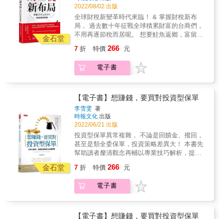
未來富老闆要懂用稅增富 ☑6位精通稅務法規的
讓你滿心期待？保險買得多、金額繳得多，就
2022/08/02 出版
的條文先嚇到退三步，業務說買什麼就買什
會計師與律師以豐富實務經驗撰寫 ☑6個合法節
是最好的保障？本書將逐一說明各種對保險的
麼，等到要申請醫療理賠時才發現自己買的是
全球財稅新變革時代來臨！ & 掌握財稅新布
稅與守護財富必須懂的財稅關鍵字 ☑30個企業
美麗誤會，幫你一邊守好錢包，一邊做好規
儲蓄險，根本欲哭無淚＠＠ ▲保險專有名詞五
局， 過去數十年征戰全球積累財富的台商們，
主面對科技查稅與財務新制度常見問題
劃，迎接美滿無憂的人生！ 本書特色 1.循序漸
花八門，條款文字處處是陷阱 保險金額不等於
不用再逐節稅而居呢。 想要鮭魚返鄉，富留後
金石堂
進的一問一答方式，讓保險小白迅速掌握買保
投保金額；保險費不等於保險費率。其他還有
代，不用再苦惱稅務問題。 & 第一本由多位知
單的重點！ 2.自己先搞懂保險基本知識，不被
266
7
折
特價
元
預定利率、宣告利率、保單價值準備金、解約
名會計師、律師、企管專家，各依所長，彙整
業務天花亂墜沖昏頭：躉繳、自動墊繳、寬限
金⋯⋯簡直讓人頭昏眼花。沒問題！《3天搞懂
豐富實務經驗，聯合執筆而成的財稅實用寶
期間、停效、自負額、增加保額⋯本書以淺顯
電子書
保險規劃》用最簡潔易懂的文字幫你進入狀
典。 & 詳盡剖析該如何面對因為大數據查稅、
直接的方式解釋專有名詞，另有筆記專欄詳細
況，圖表一看get重點，輕鬆看懂保單不求人！
反避稅制度、CFC受控外國企業、CRS共同申
解說，輕鬆易懂！ 3.完全圖解！將關鍵重點全
▲打破錯誤的保險迷思，讓你辛苦賺來的錢花
報及盡職審查準.......這些全球積極推行的新型
部記下來：把複雜的觀念簡單化、視覺化，不
在刀口上 家裡上有老，下有小，要先幫誰買保
態稅制。而個人與企業要該如何調整面對稅負
【電子書】想賺錢，要買對投資型保單
必死記硬背，自然而然融會貫通！附有各種圖
單？買「儲蓄險」是在守財還是散財？「投資
的慣，就能擁抱財稅新布局，讓稅負變稅富。
李雪雯
著
表、案例，快速找到重點、容易記憶。 4.專為
型保單」是在避險還是冒險？保單可以分紅，
& 本書特色： & ☑從現象、實戰到思維讓老闆
時報文化
出版
金字塔頂端客戶服務的梁亦鴻老師親自授課：
讓你滿心期待？保險買得多、金額繳得多，就
們不再聞稅色變 ☑過去傳統老闆會節稅避稅，
2022/06/21 出版
精心規劃3天課程，不用花時間出門上課，教你
是最好的保障？本書將逐一說明各種對保險的
未來富老闆要懂用稅增富 ☑6位精通稅務法規的
投資型保單異常複雜， 不論是回饋金、撥回，
如何分析本身需求，結合有利條件，幫未來的
美麗誤會，幫你一邊守好錢包，一邊做好規
會計師與律師以豐富實務經驗撰寫 ☑6個合法節
甚至是類全委保單，投資策略差異大！ 本書先
自己和家人有效轉嫁風險，做好全方位規劃！
劃，迎接美滿無憂的人生！ 本書特色 1.循序漸
稅與守護財富必須懂的財稅關鍵字 ☑30個企業
幫助讀者釐清觀念再輔以專業技巧解析，提供
&
進的一問一答方式，讓保險小白迅速掌握買保
主面對科技查稅與財務新制度常見問題
消費大眾甚至是保險業務員們參考。 既可為有
單的重點！ 2.自己先搞懂保險基本知識，不被
266
金石堂
7
折
特價
元
興趣購買投資型保單的消費大眾們「解惑」，
業務天花亂墜沖昏頭：躉繳、自動墊繳、寬限
更是保險業務員們最得力的「輔銷品」，輕鬆
期間、停效、自負額、增加保額⋯本書以淺顯
電子書
提升業績！ & 4大特點，一次說明白： ■買「投
直接的方式解釋專有名詞，另有筆記專欄詳細
資型保單」需要注意的事情？ ■你是否適合購
解說，輕鬆易懂！ 3.完全圖解！將關鍵重點全
買「投資型保單」？ ■如何選購cp值最大的
部記下來：把複雜的觀念簡單化、視覺化，不
「投資型保險」？ ■如何分配資產，做好「投
【電子書】想賺錢，要買對投資型保單
必死記硬背，自然而然融會貫通！附有各種圖