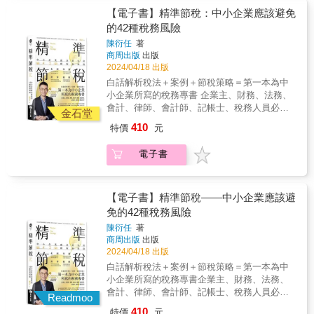
有多少人因意外住院超過174天？ & 任何想要
給嗜賭的媽， 免得她瞬間敗光遺產。 什麼是信
無年齡上的差異，20年的總繳保費共347,800
事業所得稅、綜合所得稅、贈與稅及遺產稅
遺囑信託。 ◎把財產變免稅的方法——移轉 ․
【電子書】精準節稅：中小企業應該避免
買保險，或是已經擁有保險的人們，都應當看
託？誰最需要信託？信託很貴嗎？書中有詳細
元；此份保單給付項目多，還有101歲祝壽金10
等。同時以規劃性的討論為主要結構，內容對
節省遺產稅最簡單的方法是「買保險」，把小
的42種稅務風險
這本書，以把錢花在刀口上。 & 本書特色 & ★
說明。◎凝聚家族資產和人心的方法——家族
萬元，看起來很吸引人。 & 作者告訴他，此是
企業主整體節稅極具參考價值。 & 且針對已修
孩列為受益人，遺產稅幾乎砍半。 （書中列表
保險業務員不會告訴你的細節 & 保險公司開保
辦公室，這絕非豪門才需要的專利 美國洛克
陳衍任
著
終身意外險，疾病死亡或疾病住院醫療非本保
正或將修訂的所得稅法、股利稅制、未分配盈
試算給你看） 但千萬不能大人付保費，小孩領
險公司目的是賺錢，因此設計了許多巧門，來
斐勒家族傳承7代，資產越來越龐大，祕訣有3
商周出版
出版
單之保障範圍，而且還得挑假日搭大眾運輸工
餘課稅、遺產及贈與稅法、國際租稅通報、美
滿期金給付。 如果你忽略這些細節，保險就變
保障自己的利益。只是保險業務員在拉保險時
2024/04/18 出版
個： 家族辦公室、家族會議及家族憲法。
具而意外身故，家人才能領得到800萬元的保險
國肥咖條款、我國反避稅條款、洗錢防制法、
贈與，國稅局馬上找上門。․房貸好沉重，卻是
不會告訴你這些。例如： 1.買（還本）終身壽
這3招不是豪門專利，小康家庭、中小企業家族
白話解析稅法＋案例＋節稅策略＝第一本為中
金，否則只好忍耐活到101歲領10萬元祝壽金，
海外資金回台課稅及印花稅條例等重要法規加
節稅最佳工具，因為繼承有房貸的房子，有機
險、投資型保單或類全委保單存在一項風險，
都適用。財產怎麼贈，孩子拿了錢不落跑；遺
小企業所寫的稅務專書 企業主、財務、法務、
加減算一算，他就改買其他保單了。 姑且以常
以解說。 &
會免繳稅。 先買好房再過戶給小孩，還是直接
就是提前解約的損失：銀行定期存款解約時，
產怎麼分，老者心安、少者不爭，還能省下萬
會計、律師、會計師、記帳士、稅務人員必
識邏輯來分析此份保單：「住院2,000元／日，
金石堂
用小孩的名義購屋，這是節稅的重要細節。 萬
頂多是利息打7折、8折，不會損失本金，但
萬稅。
讀！ 扎根 分析企業組織利弊，提供稅務規劃
每次最高6萬元（※即住院30天&times;2,000元
一小孩拿到房子之後竟轉賣，父母又該怎麼
410
特價
元
是，保險若提前解約，多會損失本金。所以，
心法 省錢 掌握省稅的四大關鍵，公式在手當
／日），需要住院174天（＝總繳保費347,800
辦？◎資產傳承前，最安全的所在——信託 港
保險商品的DM中，多有一句小字注意事項：
省則省 跨界 瞭解跨境交易的風險，劃清企業
元&divide;2,000元／日），才能花完總繳保
星沈殿霞成立遺囑信託，保障未成年的鄭欣宜
「投保後提早解約，將可能不利於消費者」。
電子書
經營的界線 避險 避免處罰遠離刑責，不犯下
費，可能嗎？看看自己父母及周遭親朋長輩，
到35歲之前的生活品質； 梅豔芳生前將近億元
有些人在需要買房、創業時，可能需要解約一
不該犯的錯 附【企業稅務風險總體檢】 一張
有多少人因意外住院超過174天？ & 任何想要
港幣財產設立信託基金，每月固定支付生活費
些保險來應急，偏偏保險業務員會說服您不要
表快速檢查稅務是否合規 本書特色
買保險，或是已經擁有保險的人們，都應當看
給嗜賭的媽， 免得她瞬間敗光遺產。 什麼是信
解約，改以保單借款方式來處理，於是您的保
&mdash;&mdash; ◎ 4大單元、14個節稅力、
【電子書】精準節稅——中小企業應該避
這本書，以把錢花在刀口上。 & 本書特色 & ★
託？誰最需要信託？信託很貴嗎？書中有詳細
費／利息會愈繳愈多。 2.「終身壽險」是相當
42個案例故事，幫助中小企業建構必備的稅務
保險業務員不會告訴你的細節 & 保險公司開保
免的42種稅務風險
說明。◎凝聚家族資產和人心的方法——家族
高明的保單，壽險公司以100歲、110歲來規劃
知識體系，解決長久以來心痛不已的稅務痛
險公司目的是賺錢，因此設計了許多巧門，來
辦公室，這絕非豪門才需要的專利 美國洛克
陳衍任
著
訂定保費。而多數人難免在壯年時，因資金需
點。 ◎ 首創以故事為引，白話談稅法。複雜事
保障自己的利益。只是保險業務員在拉保險時
斐勒家族傳承7代，資產越來越龐大，祕訣有3
商周出版
出版
求而提前解約；此外，國人的平均壽命是81.3
情簡單化，專業知識通俗化＝看得懂，學得
不會告訴你這些。例如： 1.買（還本）終身壽
2024/04/18 出版
個： 家族辦公室、家族會議及家族憲法。
歲，壽險公司擺明吃定大多數的要保人撐不了
會！ ◎ 附稅務體檢表，幫助企業快速檢視稅務
險、投資型保單或類全委保單存在一項風險，
這3招不是豪門專利，小康家庭、中小企業家族
白話解析稅法＋案例＋節稅策略＝第一本為中
那麼久，由此可知，（投資型）終身壽險是壽
規劃是否合規。 ◎ 傳達正確的稅務觀念，搭建
就是提前解約的損失：銀行定期存款解約時，
都適用。財產怎麼贈，孩子拿了錢不落跑；遺
小企業所寫的稅務專書企業主、財務、法務、
險公司的金雞母，保證獲利不吃虧。 3.別以為
稅務管理的法遵意識。 這本書寫給
頂多是利息打7折、8折，不會損失本金，但
產怎麼分，老者心安、少者不爭，還能省下萬
會計、律師、會計師、記帳士、稅務人員必
「繳費20年、保障終身」的保費永遠不變。保
&mdash;&mdash; ◎ 中小企業主、企業董事、
Readmoo
是，保險若提前解約，多會損失本金。所以，
萬稅。
讀！扎根 分析企業組織利弊，提供稅務規劃
險公司不做虧本生意，照樣會調高保費；某繳
監察人、經理人等高階主管、財務主管／人
410
保險商品的DM中，多有一句小字注意事項：
特價
元