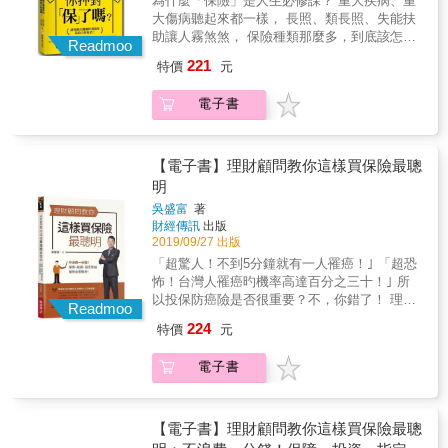
為什麼「保險」是人生必修課？ 重大疾病、重
網站的資訊，收集資料不求人 所有保險公司都
法規+考題) ] + [壽險代理人 (壽險實務概要+考
「人沒有死」，但是失去工作能力，怕因此而
大傷病聽起來都一樣， 長照、類長照、失能扶
會把相關商品資訊放在網站上。只是大量的專
題) ] 2. 呈現方式 = 重點 + 圖表 + 項目 + 說明
拖累家人，所以你想買長期看護險、特定傷病
助讓人霧煞煞， 保險種類那麼多，到底該怎麼
有名詞，讓一般消費者望而卻步。本書替你用
+ 考題。 3. 人身保險課程教材：商品+條款法
Readmoo
險來消除風險，那你應知道在勞保的保險期間
買？ 幼兒階段規劃的保單一生最便宜， 中壯年
白話解釋網站在的「文言文」條文。讓你可以
規+行銷與招攬規範！
221
特價
元
內，因故（不必是因公）「終身無工作能
階段壽險不可或缺， 中老年退休規劃很重要，
輕鬆看懂每一家保險公司的投資險商品。 操作
力」，你可以申請失能年金給付，日後死亡
不同人生階段到底要有哪些保險？ 現代人活得
實務建議，讓你少走冤枉路 由於投資型保險可
電子書
時，則得由其符合資格的遺屬選擇請領遺屬年
長壽，但未必活得健康， 發生在別人身上的叫
以依人們的生命周期而調整。因此作者建議讀
金。 如果你確知你失能年金的給付金額是多
「故事」，發生在自己身上的叫「事故」； 面
者在30歲到65歲階段以投保較高的保額為主要
少，不足之處，就用商業保險補足。這樣才可
對人生的無常，人人都需要合適的保險規劃，
目標。而在65歲之後將它從以保障為主，調整
以把資金用在刀口上，更健全你的人生保障。
讓所有人在風險降臨之前，幫自己建立好屬於
【電子書】理財顧問教你這樣買保險最聰
改變為儲蓄目的。投資型人壽保險中的保單帳
如作者建議：「我認為的『最少』保障原則：
你的防護傘！ 面對低薪、高房價、超高齡時
明
戶價值，是高齡者財富移轉的良好工具，善用
癌症險住院日額1萬元，重大疾病100萬元，失
代， 比起花大錢盲目買、什麼都買， 不如買最
保險「有條件｣可免納入遺產稅，在財富管理上
吳盛富
著
能扶助險每月理賠4萬元。保障不夠的人，應逐
合適的，才是真正押對「保」！ ■買「好」保
達到最優效益。
財經傳訊
出版
漸將安全網買足。」 「最基本的商業保險防護
險：你可以選擇保險，但無法選擇風險！ 保
2019/09/27 出版
網為壽險主約附加意外險、意外醫療、實支實
險，平時用不到是幸運，要用時一定哭著謝天
「超驚人！不到5分鐘就有一人罹癌！｣ 「超恐
付、住院日額、癌症，有錢再逐漸加強到完整
啊！你可能會想問：「為什麼要買保險？保險
怖！台灣人罹癌旳機率高達百分之三十！｣ 所
保障，才能享受高品質的醫療和退休後生活。
能帶給我什麼？」簡單來說，保險有三個功
以投保防癌險是否很重要？不，你錯了！ 理財
如果體況或年紀已經無法買商業醫療險，只好
能：1.發生風險時不用花到自己辛苦存下的
Readmoo
專家告訴你《重大傷病險》才是你真正需要
多存一些錢來因應。」 把錢花在刀口上！投保
錢、2.擁有選擇醫療品質的權利、3.補貼自己無
224
特價
元
的！ 相信你心中已經充滿了『為什麼？為什
商業保險為的是補足社會保險之不足，不要白
法工作時的收入。人生就像一條單行道，只能
麼？為什麼？』 不浪費一分錢！專家跟你想的
白浪費一分錢。本書不但是收入有限的上班族
前進、不能回頭，而人生中可能順遂平安，亦
電子書
就是不一樣： 傳統癌症險最主要的理賠項目有
必備，也是每位認真繳稅的國人保障自己權益
有可能大起大落，保險的功用就在於幫助我們
以下三項，而其中最重要的是第二項。 【罹患
必須知道的保險之道！ 本書特色 & && & ◆提
弭平人生大落時的損失幅度。 ■買「省」保
癌症保險金】：一次性給付的癌症保險金 【癌
供保險要訣，讓你少付多領 例如，如果你在職
險：錢難賺，花錢花在刀口上！ 「錢不是問
症住院日額保險金】：根據保額&times;住院天
【電子書】理財顧問教你這樣買保險最聰
場生涯中，曾短期兼差，可能可以增加百萬以
題，問題是沒錢」，如果我們身上有雄厚的資
數 【癌症住院手術醫療保險金】：保額&times;