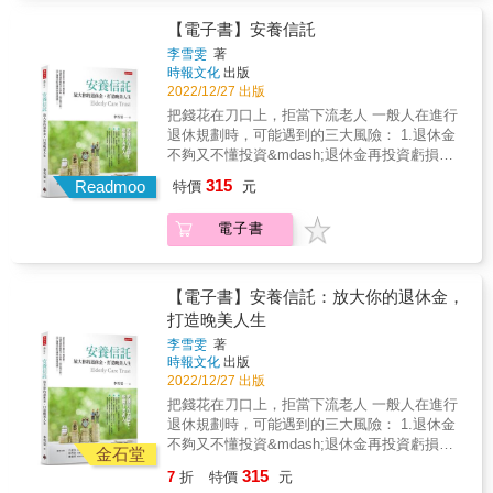
【電子書】安養信託
李雪雯
著
時報文化
出版
2022/12/27 出版
把錢花在刀口上，拒當下流老人 一般人在進行
退休規劃時，可能遇到的三大風險： 1.退休金
不夠又不懂投資&mdash;退休金再投資虧損風
險 2.有錢但害怕自己花不到&mdash;例如失能
315
Readmoo
特價
元
或失智，導致無力管理或動用資產 3.遺產分配
及稅負等問題 如果是五十歲以上，準備退休或
電子書
已退休人士。手邊應該已有部分的資產（不動
產、退休金或保險），但他們，可能更在乎這
些資產，未來是否能100%用在自己身上？或是
預先做好規劃&hellip;&hellip; 1.全台第一本操作
【電子書】安養信託：放大你的退休金，
「安養信託」議題的工具書，就算有，也是只
打造晚美人生
描述理論的內容，不具實用性。 2.作者改從
李雪雯
著
「實際操作」的角度切入，列舉各種信託模式
時報文化
出版
的操作方法，保證實用。 3.對於希望更妥善規
2022/12/27 出版
畫退休財富自主及安度晚年的一般大眾，甚至
把錢花在刀口上，拒當下流老人 一般人在進行
是信託業者來說，都是必買的好書。 &
退休規劃時，可能遇到的三大風險： 1.退休金
不夠又不懂投資&mdash;退休金再投資虧損風
金石堂
險 2.有錢但害怕自己花不到&mdash;例如失能
315
7
折
特價
元
或失智，導致無力管理或動用資產 3.遺產分配