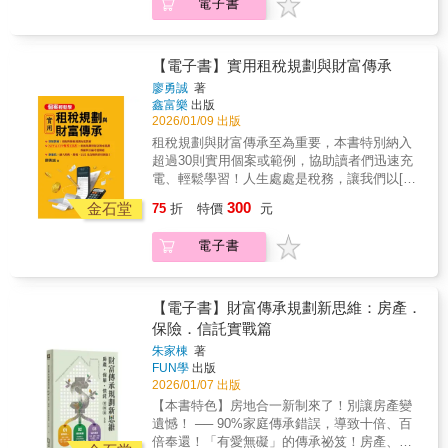
電子書
稅。作者提出25項節稅訣竅，如提高勞保退休
融合多樣工具，小資族與中產階級存下第一桶
◆法條搭配案例解說，明白易懂例如2026年增
付給你的退休金，而且幾乎多出一倍！本書列
金的提撥比例，提撥的部分當年免稅，自然降
金的機會來了！ ※新增公司投資與個人投資稅
訂有房族防錯殺條款，規定五種特殊情形，有
舉了四大議題：議題一：台灣個人所得稅的全
低你的稅基。到退休領用時，因為你的收入
法之比較※新增2026綜合所得稅新制之調整說
房族仍可申報租金扣除額，作者以法條搭配案
貌與高度當你在賺錢的同時，政府也在關心你
低、稅率也低，自然比現在繳稅來得划算。增
明‧如何避免高額稅負與誤觸法律風險，不踩
【電子書】實用租稅規劃與財富傳承
例進行說明，特別易於理解。「房屋租金支出
的收入，這就是「綜合所得稅」的存在。節稅
加儲蓄的同時，也省下稅金，一舉兩得。中華
雷？‧投資證券究竟是長期持有好，還是避開股
特別扣除額規定納稅義務人、配偶及受扶養直
的第一步，就是守好你的荷包，減少不必要的
廖勇誠
著
民國萬萬稅，所以對個人（自然人）而言，除
息稅比較好？‧贈與現金買房、直接贈與房子、
系親屬於我國境內須「無自有房屋」，方可列
鑫富樂
出版
稅負，從每年省下15,000元開始。議題二：理
了個人所得稅外，投資理財、房地產、遺產及
繼承房產，哪個比較好？‧夫妻如何報稅最省
2026/01/09 出版
報。實務上卻常見民眾名下雖有房產，卻因客
財稅務更應全盤考量，不只看投資績效要取得
贈與等相關稅賦問題，在人的一生中也幾乎一
稅？配偶之間的資產互轉又該注意哪些稅？ ‧政
觀因素無法居住而必須另行租屋，若一律排除
理財稅務的節稅福利不只看稅法，還必須加入
租稅規劃與財富傳承至為重要，本書特別納入
定會遇到，本書各以專章介紹。你不愛繳稅，
府為何願意給予750萬免稅的海外所得，透露出
適用，恐生錯殺情形。財政部113年12月3日台
投資績效的考量，避免陷入「稅法表面上應該
超過30則實用個案或範例，協助讀者們迅速充
所以你想了解稅，進而節稅；不過稅又很難
哪些訊息？闕又上老師以40年豐厚的財務規劃
財稅字第11304656750號令核釋，下列五種特
做的事，加上投資的考量之後，反而不應該
電、輕鬆學習！人生處處是稅務，讓我們以[租
解，所以你永遠不懂稅，永遠多繳稅。本書讓
和理財管理經驗，在本書傳授小資族與中產家
殊情形之房屋，可視為「非自有房屋」，納稅
做」的盲點之中。議題三：不動產節稅，不同
稅規劃+財富傳承]因應！尤其配合AFP
你打破上述惡性循環。本書在2018年出版後，
300
庭，如何在合法的情況下，找到有利的節稅方
金石堂
75
折
特價
元
義務人另行租屋居住仍得申報本項扣除額：1.
移轉方式稅金差很大房地產身兼「自住＋投
(Associate Financial Planner)與CFP(國際認證
廣受好評，由於稅務相關法規逐年修正，因此
式，只要每年合法節稅省下15,000元，以此為
公告拆遷或危險房屋：房屋經政府公告拆遷，
資」雙重功能，其資產價值較高的特性，稅負
高級理財規劃顧問)課綱之改變，本書可作為輕
針對2026年法條更新進行修訂，並新增介紹本
單位，讓台灣一流企業為你這筆小錢幹活，40
電子書
或災後依《災害後危險建築物緊急評估辦法》
自然高。在不動產贈與上，更需利用「台灣房
鬆個案學習的租稅理財參考工具書，助您迅速
年度最新且最重要議題。 本◇書◇特◇色
年下來，你得到的福利將高於國家勞保能夠給
張貼危險標誌。2. 毀損不堪居住：房屋毀損面
地產獨有特色」，讓不動產壓縮機，協助你的
充電，租稅理財功力升級！本書特色：1. 個案
◆法條搭配案例解說，明白易懂例如2026年增
付給你的退休金，而且幾乎多出一倍！本書列
積達五成，且經地方主管機關認定須修復方可
移轉多更多。議題四：贈遺稅無縫接軌的延續
化：融入關於租稅、節稅、信託及壽險的實用
訂有房族防錯殺條款，規定五種特殊情形，有
舉了四大議題：議題一：台灣個人所得稅的全
使用。3. 繼承共有且持分未達全部：因繼承取
與傳承在合理稅制下有效進行財富傳承，確保
個案！2. 具體化：納入個案範例的金額計算，
【電子書】財富傳承規劃新思維：房產．
房族仍可申報租金扣除額，作者以法條搭配案
貌與高度當你在賺錢的同時，政府也在關心你
得共有房屋，申報戶內親屬之持分合計未達百
資產不因稅負壓力而縮水。掌握最佳的資產傳
讓您真的了解！3. 輕鬆學：透過輕鬆易懂的解
保險．信託實戰篇
例進行說明，特別易於理解。「房屋租金支出
的收入，這就是「綜合所得稅」的存在。節稅
分之百。4. 就業、就學或就醫異地租屋：申報
承方式，確保未來世代能夠延續資產價值，不
說與要點歸納，讓朋友們可以輕鬆學習！4.
特別扣除額規定納稅義務人、配偶及受扶養直
的第一步，就是守好你的荷包，減少不必要的
朱家棟
著
戶成員因工作、求學或醫療等客觀因素必須異
因高額稅負而影響財富的累積與管理。還有聰
AFP & CFP參考工具書：納入租稅規劃與財富
系親屬於我國境內須「無自有房屋」，方可列
FUN學
出版
稅負，從每年省下15,000元開始。議題二：理
地租屋，且名下合計僅有前三項以外之一戶房
明移轉股權，少繳稅、多傳承。然後更進一
傳承規劃自編考題與解答，讓讀者充實考試重
2026/01/07 出版
報。實務上卻常見民眾名下雖有房產，卻因客
財稅務更應全盤考量，不只看投資績效要取得
屋供自住使用（含共有房屋）。5. 法定分居配
步，擴大社會影響力！
點！
觀因素無法居住而必須另行租屋，若一律排除
理財稅務的節稅福利不只看稅法，還必須加入
【本書特色】房地合一新制來了！別讓房產變
偶之房屋：夫妻符合法定分居條件並各自辦理
適用，恐生錯殺情形。財政部113年12月3日台
投資績效的考量，避免陷入「稅法表面上應該
遺憾！ ── 90%家庭傳承錯誤，導致十倍、百
綜所稅申報，配偶名下持有之房屋。舉例來
財稅字第11304656750號令核釋，下列五種特
做的事，加上投資的考量之後，反而不應該
倍奉還！「有愛無礙」的傳承祕笈！房產、保
說，小明在新北市繼承了父親與叔叔共有的老