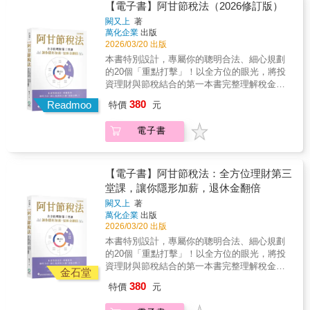
富二代。 ◎喜歡嗎？送給你──贈與稅篇 有錢
稅，也告訴你如何合法節稅。艾蜜莉會計師一
【電子書】阿甘節稅法（2026修訂版）
用圖來解釋難懂的概念；用表格、邊欄呈現重
人為什麼這麼愛買豪宅給兒女？ 原來留不動產
次告訴你25項一定要知道的節稅撇步，讓你不
要參考資料；用淺白的文字說明所有重要法
闕又上
著
給下一代超節稅，如果附房貸居然更划算。 長
繳冤枉稅！多數人（相信包括你），在5月繳稅
萬化企業
出版
源；用案例來說明規定如何適用。本書為所有
輩送什麼給新人當新婚賀禮，最能表達祝福之
時期，都會感到心痛。你心裡是否有個疑問，
2026/03/20 出版
程度的讀者建立清楚的個人稅制系統概念，有
意又能躲過贈與？ ◎有房斯有財，儘管政府要
每年到底是在繳些什麼稅？有什麼方法可以合
了基本概念之後，你才知道如何真正合法節
本書特別設計，專屬你的聰明合法、細心規劃
你萬萬稅──不動產篇 省吃儉用買下不動產，政
法節稅，而不被安上逃稅的罪名。你是否年年
稅。例如，如果你了解個人所得稅是採「現金
的20個「重點打擊」！以全方位的眼光，將投
府會收你萬萬稅，怎麼合法減免？ 不動產實價
心痛、年年疑惑，但是一年過一年。本書解決
收付制」（即按照現金收支的時點判定所得及
資理財與節稅結合的第一本書完整理解稅金如
登錄後加上房地合一稅，隨便賣房等於再多送
你陳年的「痛」和「疑慮」，讓你知道稅的系
費用歸屬年度），同時，綜合所得稅是採累進
何吃掉你的財富獲利。小資族也要懂的聰明節
一間房給國稅局！ 不用擔心，只要你弄清楚一
380
統和節稅的方法。你年年的「痛」和「疑慮」
Readmoo
特價
元
稅率，你自然會知道可以透過調整收入實現的
稅，讓退休金再翻一倍！4大領域X 20個節稅重
生一次、一生一屋的規則， 還有重購退稅加上
是因為稅制很難、稅法很雜，你搞不懂，根本
時間點，讓所得實現在稅率較低的年度來節
點打擊 ，啟動節稅思維，運用多元節稅策略，
自用住宅優惠，賣房就能不用繳稅！ 搞懂所得
無法談論合法節稅這檔事。因為你不懂，你心
電子書
稅。作者提出25項節稅訣竅，如提高勞保退休
融合多樣工具，小資族與中產階級存下第一桶
稅、遺產稅、贈與稅到房地合一稅的所有眉
目中的節稅方法只有：把所得掛給人頭、多報
金的提撥比例，提撥的部分當年免稅，自然降
金的機會來了！ ※新增公司投資與個人投資稅
角， 你可以合法的少繳稅，甚至一輩子不繳
撫養親屬等，但這些可能是逃漏稅的偏門，你
低你的稅基。到退休領用時，因為你的收入
法之比較※新增2026綜合所得稅新制之調整說
稅。
或許能少繳稅，也可能讓國稅局上門要你補稅
低、稅率也低，自然比現在繳稅來得划算。增
明‧如何避免高額稅負與誤觸法律風險，不踩
【電子書】阿甘節稅法：全方位理財第三
加罰金。本書讓你輕鬆而完整解決上述問題；
加儲蓄的同時，也省下稅金，一舉兩得。中華
雷？‧投資證券究竟是長期持有好，還是避開股
堂課，讓你隱形加薪，退休金翻倍
用圖來解釋難懂的概念；用表格、邊欄呈現重
民國萬萬稅，所以對個人（自然人）而言，除
息稅比較好？‧贈與現金買房、直接贈與房子、
要參考資料；用淺白的文字說明所有重要法
闕又上
著
了個人所得稅外，投資理財、房地產、遺產及
繼承房產，哪個比較好？‧夫妻如何報稅最省
萬化企業
出版
源；用案例來說明規定如何適用。本書為所有
贈與等相關稅賦問題，在人的一生中也幾乎一
稅？配偶之間的資產互轉又該注意哪些稅？ ‧政
2026/03/20 出版
程度的讀者建立清楚的個人稅制系統概念，有
定會遇到，本書各以專章介紹。你不愛繳稅，
府為何願意給予750萬免稅的海外所得，透露出
了基本概念之後，你才知道如何真正合法節
本書特別設計，專屬你的聰明合法、細心規劃
所以你想了解稅，進而節稅；不過稅又很難
哪些訊息？闕又上老師以40年豐厚的財務規劃
稅。例如，如果你了解個人所得稅是採「現金
的20個「重點打擊」！以全方位的眼光，將投
解，所以你永遠不懂稅，永遠多繳稅。本書讓
和理財管理經驗，在本書傳授小資族與中產家
收付制」（即按照現金收支的時點判定所得及
資理財與節稅結合的第一本書完整理解稅金如
你打破上述惡性循環。本書在2018年出版後，
庭，如何在合法的情況下，找到有利的節稅方
金石堂
費用歸屬年度），同時，綜合所得稅是採累進
何吃掉你的財富獲利。小資族也要懂的聰明節
廣受好評，由於稅務相關法規逐年修正，因此
式，只要每年合法節稅省下15,000元，以此為
380
特價
元
稅率，你自然會知道可以透過調整收入實現的
稅，讓退休金再翻一倍！4大領域X 20個節稅重
針對2026年法條更新進行修訂，並新增介紹本
單位，讓台灣一流企業為你這筆小錢幹活，40
時間點，讓所得實現在稅率較低的年度來節
點打擊 ，啟動節稅思維，運用多元節稅策略，
年度最新且最重要議題。 本◇書◇特◇色
年下來，你得到的福利將高於國家勞保能夠給