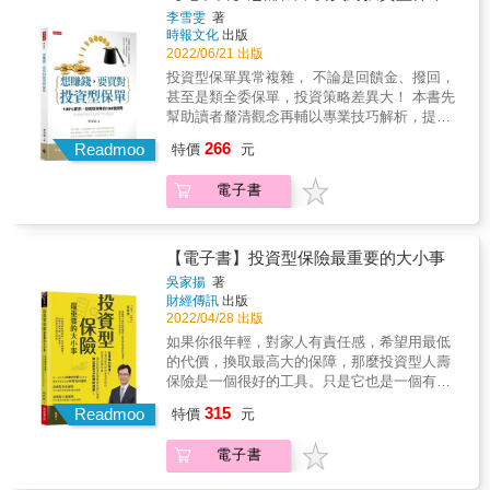
資+保險」的雙重規畫？ & 4大目標，聰明投資
李雪雯
著
表、案例，快速找到重點、容易記憶。 4.專為
做好做滿 ■特色&rarr;保險+投資，善用保險的
時報文化
出版
金字塔頂端客戶服務的梁亦鴻老師親自授課：
天生優勢，擴大經營。 ■種類&rarr;需求+功
2022/06/21 出版
精心規劃3天課程，不用花時間出門上課，教你
能，讓你的人生風險控管，績效滿分！ ■對
投資型保單異常複雜， 不論是回饋金、撥回，
如何分析本身需求，結合有利條件，幫未來的
象&rarr;結稅？投資？準備退休金？
甚至是類全委保單，投資策略差異大！ 本書先
自己和家人有效轉嫁風險，做好全方位規劃！
&hellip;&hellip;只要有需求，通通滿足你。 ■效
幫助讀者釐清觀念再輔以專業技巧解析，提供
&
用&rarr;保額vs.保費，靈活轉換投資標的，缺
消費大眾甚至是保險業務員們參考。 既可為有
266
錢時也能提領活用。
Readmoo
特價
元
興趣購買投資型保單的消費大眾們「解惑」，
更是保險業務員們最得力的「輔銷品」，輕鬆
電子書
提升業績！ & 4大特點，一次說明白： ■買「投
資型保單」需要注意的事情？ ■你是否適合購
買「投資型保單」？ ■如何選購cp值最大的
「投資型保險」？ ■如何分配資產，做好「投
【電子書】投資型保險最重要的大小事
資+保險」的雙重規畫？ & 4大目標，聰明投資
吳家揚
著
做好做滿 ■特色&rarr;保險+投資，善用保險的
財經傳訊
出版
天生優勢，擴大經營。 ■種類&rarr;需求+功
2022/04/28 出版
能，讓你的人生風險控管，績效滿分！ ■對
如果你很年輕，對家人有責任感，希望用最低
象&rarr;結稅？投資？準備退休金？
的代價，換取最高大的保障，那麼投資型人壽
&hellip;&hellip;只要有需求，通通滿足你。 ■效
保險是一個很好的工具。只是它也是一個有
用&rarr;保額vs.保費，靈活轉換投資標的，缺
「爭議」的投資工具，因為許多人忘了它的主
315
錢時也能提領活用。
Readmoo
特價
元
要目的在於保險，而非「投資」。因為對它有
錯誤的想像而產生錯誤運用方式，最後產生受
電子書
騙的感覺。 投資型保險簡單而言，就是可以與
投資標的連結(由保險公司提供選擇)的人壽保險