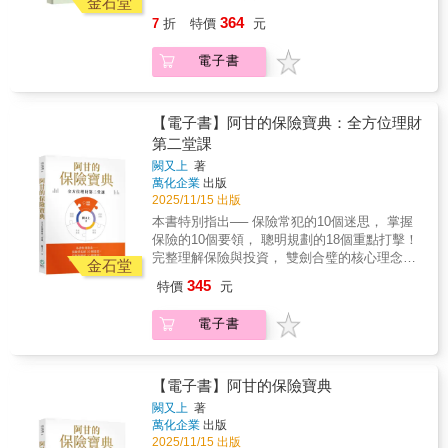
金石堂
殊情形之房屋，可視為「非自有房屋」，納稅
做」的盲點之中。議題三：不動產節稅，不同
單、信託，用錯比不用更慘！你的財富要留愛
公寓，持分僅三分之一，叔叔一家仍居住其
364
7
折
特價
元
義務人另行租屋居住仍得申報本項扣除額：1.
移轉方式稅金差很大房地產身兼「自住＋投
還是留債？從迷思到實戰，零基礎搞懂傳承三
中。小明在台北市工作，必須另行租屋居住，
公告拆遷或危險房屋：房屋經政府公告拆遷，
資」雙重功能，其資產價值較高的特性，稅負
大工具 資深財富規劃專家朱家棟 老師歷經無數
每月支付租金新臺幣15,000元。依上述第3點規
電子書
或災後依《災害後危險建築物緊急評估辦法》
自然高。在不動產贈與上，更需利用「台灣房
家庭諮詢、數百張案例推敲，傾注近一年心
定，小明名下的共有房屋可視為「非自有房
張貼危險標誌。2. 毀損不堪居住：房屋毀損面
地產獨有特色」，讓不動產壓縮機，協助你的
血，繼第一本書《遺產&贈與稅的節稅新思維》
屋」，其全年支付租金180,000元，得全額列報
積達五成，且經地方主管機關認定須修復方可
移轉多更多。議題四：贈遺稅無縫接軌的延續
後，隆重推出全新力作——《財富傳承規劃新
房屋租金支出特別扣除額。 申報時應檢附租賃
使用。3. 繼承共有且持分未達全部：因繼承取
與傳承在合理稅制下有效進行財富傳承，確保
思維—房產・保險・信託實戰篇》。 真正的財
【電子書】阿甘的保險寶典：全方位理財
契約書、租金付款證明及相關佐證文件（如繼
得共有房屋，申報戶內親屬之持分合計未達百
資產不因稅負壓力而縮水。掌握最佳的資產傳
富傳承，不是有錢人的專利，而是每個家庭都
承登記謄本、持分證明等）供國稅局審核。」
第二堂課
分之百。4. 就業、就學或就醫異地租屋：申報
承方式，確保未來世代能夠延續資產價值，不
必須面對的功課。本書正為了解決這個核心需
◆圖解重要概念，讓你輕鬆建立正確觀念，不
闕又上
著
戶成員因工作、求學或醫療等客觀因素必須異
因高額稅負而影響財富的累積與管理。還有聰
求而誕生，專注於提供大眾最需要、卻最欠缺
繳冤枉稅！談論稅的書一定會有類似以下讓人
萬化企業
出版
地租屋，且名下合計僅有前三項以外之一戶房
明移轉股權，少繳稅、多傳承。然後更進一
的傳承工具知識。 本書看點：解決家庭三大核
頭腦打結的說明：「個人綜合所得稅採屬地主
2025/11/15 出版
屋供自住使用（含共有房屋）。5. 法定分居配
步，擴大社會影響力！
心傳承痛點 1. 房地合一新制＋遺贈稅規劃 ．
義，不論本國人或外國人，只要有我國來源所
本書特別指出── 保險常犯的10個迷思， 掌握
偶之房屋：夫妻符合法定分居條件並各自辦理
決策指南： 房產傳承，哪種方式最節稅、移轉
得者，即有繳稅義務。反之，若非我國來源所
保險的10個要領， 聰明規劃的18個重點打擊！
綜所稅申報，配偶名下持有之房屋。舉例來
速度最快？ ．比較分析： 自己買賣、贈與、
得（如台灣人於國外工作所得），則免課我國
完整理解保險與投資， 雙劍合璧的核心理念！
說，小明在新北市繼承了父親與叔叔共有的老
繼承，如何評估利弊得失？ ．創造負債好處
金石堂
的所得稅。」本書也有類似文字，但是涉及重
10個迷思 &times; 10個要領 &times; 18個保險
公寓，持分僅三分之一，叔叔一家仍居住其
多： 如何透過正確創造負債做好完全資產規
345
要觀念，皆繪製圖表，讓讀者快速了解。◆完
特價
元
重點打擊 ， 啟動保險思維，輔以投資策略，
中。小明在台北市工作，必須另行租屋居住，
劃？2. 保單如何晉升傳家工具？ ．配置解
整說明個人稅制，讓你的稅法知識超越同儕！
讓保險守住風險底線，投資創造上限！ ‧你的保
每月支付租金新臺幣15,000元。依上述第3點規
密： 要保人、被保人、受益人的最佳配置策
「綜合所得稅＋最低稅負制＋分離課稅」，才
電子書
險是「買」的，還是「規劃」來的？ ‧你是否繳
定，小明名下的共有房屋可視為「非自有房
略。 ．資產保護： 如何運用保單的特性，避
能構成完整的個人所得稅制。本書以深入淺出
了高額保費，卻在事故發生時才發現保障不
屋」，其全年支付租金180,000元，得全額列報
免資產被強制執行。 ．金流安排： 如何利用
的方式，解答人生中不同階段或面向（職涯發
足？ ‧從小幫孩子把保險買好、買足、買滿，是
房屋租金支出特別扣除額。 申報時應檢附租賃
保單，為家人安排行為能力喪失後的穩定金
展、投資理財、買房置產及財富傳承）面對的
正確的保險規劃嗎？ ‧從理財的角度來看，台灣
【電子書】阿甘的保險寶典
契約書、租金付款證明及相關佐證文件（如繼
流。3. 信託工具的多角度應用？ ．需求判
重要財務及稅務議題。◆提供個人綜合所得、
人最愛的「儲蓄險保單」，究竟是靈丹還是毒
承登記謄本、持分證明等）供國稅局審核。」
斷： 到底哪些情況需要啟動信託？ ．情境設
闕又上
著
投資理財、房地產、遺產傳承（含贈與）四大
藥？ ‧買壽險，要選有現金值，還是無現金值的
◆圖解重要概念，讓你輕鬆建立正確觀念，不
萬化企業
出版
計： 買房、交稅、分財產、照顧年邁父母的信
主題的節稅要訣！本書提出25項節稅建議，例
保單比較好？ 闕又上老師以40年厚實的保險規
繳冤枉稅！談論稅的書一定會有類似以下讓人
2025/11/15 出版
託規劃範例。 ．破除迷思： 將複雜的信託變