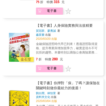
可以獲得相當時間的保障。 這樣算下來，如果
315
75
折
特價
元
險，你也必須對連結的投資標的有一定的了
下午3點發生意外導致失能，他是否可以申請勞
「順利」，你是可以用極低的成本(以上例而
解。才能充分發揮投資型保險的效益。 本書全
保給付？ ．你知道勞工保險和國民年金保險有
言，你的解約金還高於付出的保費)來取得高額
電子書
面解析投資型保險的原理及相關知識。讓你可
哪些保險給付嗎？ ．你知道非因公生病住院４
的保障。 如果這個年輕人選擇投資型年金保
以清楚判斷是否要購買相關的商品，不會因為
天以上，有無勞保給付？ 如果你對現行社會保
險。以某市售商品為例，在年繳1萬人民幣，連
誤解而浪費了金錢。 本書特色 大量案例，降低
險沒有清楚的概念，就會非常非常容易把錢花
續20年的情況下。若連結的商品年化投資報酬
小白入門的困難度 金融商品的產生，會運用到
在不該花的地方，而那筆錢你原來是可以用在
【電子書】人身保險實務與法規精要
率同樣為3%。那麼在第30年開始，可以領取年
許多日常生活碰不到的概念，因此入門的門檻
投資上、或是提升生活品質。 人吃五穀雜糧，
金終身，月領1077人民幣，並保證至少15年。
賀冠群、廖勇誠
著
其實不低。本書解決的方法是利用大量的案例
總是會有倒楣事發生，因此需要買保險，以轉
鑫富樂
出版
投資型年金保險若連結的商品年化投資酬率
來說明。讀者如果看內文覺得吃力，不妨先往
嫁風險。風險的轉嫁不是無價，但是要如何把
2020/03/20 出版
為-3%，那麼在第30年，只能一次領回104158
下看案例。會更容易進入狀況。 看懂保險公司
費用降到最低，免得因為「保險」而產生財務
元人民幣。 不過投資型人壽保險的績效與你選
金融保險證照時代早已到來！透過證照取得資
網站的資訊，收集資料不求人 所有保險公司都
「風險」？ 一個最基礎的概念，就是商業保險
擇的投資標的有很大的關係。同樣一個30歲的
格、提升專業與增加競爭力，確實是現今不可
會把相關商品資訊放在網站上。只是大量的專
要與社會保險妥善的搭配，用商業保險補社會
年輕人。如果投資績效連續34年每年都
抗拒的趨勢。本書特別以壽險公會壽險業務員
有名詞，讓一般消費者望而卻步。本書替你用
保險的不足。很可惜，多數人上班多年，還是
為-3%，那麼保險會在63歲時結束。20年的解
考試範圍為主軸，並輔以選編與自編業務員考
白話解釋網站在的「文言文」條文。讓你可以
280
不太清楚自己的社會保險有哪些。反正出了
金石堂
7
折
特價
元
約金也只有約67.3萬。 因此，購買投資型保
題及105~108年人身保險代理人人身保險實務
輕鬆看懂每一家保險公司的投資險商品。 操作
事，去會問公司人事就好了。 在這樣的情況
險，你也必須對連結的投資標的有一定的了
概要考題，透過系統化列舉編撰與逐題解析模
實務建議，讓你少走冤枉路 由於投資型保險可
下，談什麼商業保險和社會保險的搭配呢？ 我
電子書
解。才能充分發揮投資型保險的效益。 本書全
式，協助從業人員或學生效率化學習壽險商
以依人們的生命周期而調整。因此作者建議讀
國社會保險超強，提供以下左列的給付，不足
面解析投資型保險的原理及相關知識。讓你可
品、條款法規、壽險行銷規範與壽險實務。 本
者在30歲到65歲階段以投保較高的保額為主要
之處則用相對應的商業保險（右列）來補足：
以清楚判斷是否要購買相關的商品，不會因為
書除了是量身訂作的人身保險業務員測驗用書
目標。而在65歲之後將它從以保障為主，調整
死亡給付&&&&&&&&&&&&& &rarr;人壽保險、
誤解而浪費了金錢。 本書特色 大量案例，降低
及壽險代理人壽險實務參考書外，更透過重點
【電子書】你押對「保」了嗎？讓保險在
改變為儲蓄目的。投資型人壽保險中的保單帳
投資型人壽保險 老年給付&&&&&&&&&&&&&
小白入門的困難度 金融商品的產生，會運用到
系統化、項目化與圖表化的模式，結合作者實
關鍵時刻做你最給力的後盾！
戶價值，是高齡者財富移轉的良好工具，善用
&rarr;年金保險、投資型年金保險 失能給付、健
許多日常生活碰不到的概念，因此入門的門檻
務經驗，協助讀者對於壽險商品、條款法規、
保險「有條件｣可免納入遺產稅，在財富管理上
保&&&&&&& &rarr;長期看護險、特定傷病險
劉白閔、林怡萱
著
其實不低。本書解決的方法是利用大量的案例
壽險行銷與招攬規範，能有進一步的學習與成
達到最優效益。
資料夾文化
出版
生育和傷病給付 、健保 &rarr;醫療險，重大疾
來說明。讀者如果看內文覺得吃力，不妨先往
長，並適合作為學生們的人身保險課程教材。
2020/03/04 出版
病險、特定傷病險 重點是以社會保險為基礎，
下看案例。會更容易進入狀況。 看懂保險公司
本書特色 1.內容= [壽險業務員 (保險實務+保險
補不足之處。如果你擔心遇到重大的意外，