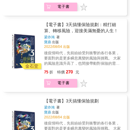
及稅負等問題 如果是五十歲以上，準備退休或
電子書
已退休人士。手邊應該已有部分的資產（不動
產、退休金或保險），但他們，可能更在乎這
些資產，未來是否能100%用在自己身上？或是
預先做好規劃&hellip;&hellip; 1.全台第一本操作
【電子書】3天搞懂保險規劃：精打細
「安養信託」議題的工具書，就算有，也是只
算、轉移風險，迎接美滿無憂的人生！
描述理論的內容，不具實用性。 2.作者改從
梁亦鴻
著
「實際操作」的角度切入，列舉各種信託模式
寶鼎
出版
的操作方法，保證實用。 3.對於希望更妥善規
2022/08/04 出版
畫退休財富自主及安度晚年的一般大眾，甚至
後疫情時代，先前紛紛受到衝擊的各行各業，
是信託業者來說，都是必買的好書。 &
要面對的是更多瞬息萬變的風險與挑戰。 大家
的風險意識升高了，也間接帶動對保險的需
金石堂
求。 買保險，是為了分攤並轉移風險， 以降低
270
75
折
特價
元
不在預期內的事故對自己和家人造成影響與損
害。 相信許多讀者都有買保險的經驗， 而且，
電子書
「風險管理」也的確是財富管理重要的一環。
問題是，你買保險時，是否已經搞懂基本概念
了呢？ ・保費是年繳好，還是月繳好？ ・利率
調升之後，儲蓄險的報酬還會高於定存嗎？ ・
【電子書】3天搞懂保險規劃
投資型保單的「保費」不是固定，「保額」也
梁亦鴻
著
是變動的 ・實支實付醫療險真的會「實支實
寶鼎
出版
付」嗎？ ・理賠金額遠不如預期、甚至無法理
2022/08/04 出版
賠時，該怎麼辦？ ・哪些是會被國稅局盯上的
後疫情時代，先前紛紛受到衝擊的各行各業，
投保特徵？ ・繳不出保費只好解約，已繳的就
要面對的是更多瞬息萬變的風險與挑戰。 大家