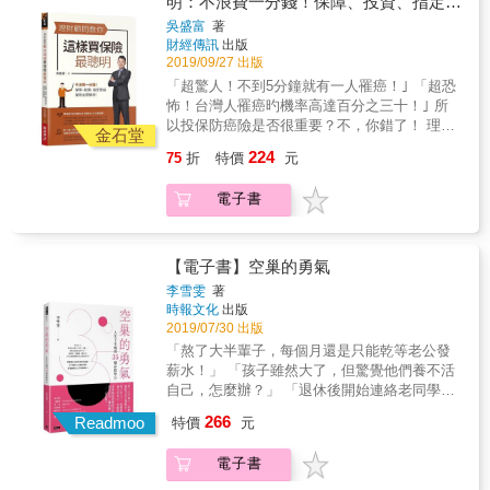
明：不浪費一分錢！保障、投資、指定受
上的老年給付。以以下例子說明： 志明50年
產、背後有龐大的醫療資源、上頭有可靠的父
給付倍數或固定數字 但是，因為醫學的進步，
次，在甲公司專職工作40年，65歲請領勞保老
母及人脈，沒買保險似乎也問題不大，因為風
益，保險全面解析
吳盛富
著
癌症治療的住院需求下降，但是治療的費用卻
年給付。近10年工資都是36,000元，勞保投保
險並不構成威脅。但是，如果沒有上述這些資
財經傳訊
出版
大增。於是你買的防癌險反而幫不太上忙。那
薪資為36,300元，健保投保金額36,300元。先
源，保險這個風險規避的工具，值得我們好好
2019/09/27 出版
你該怎麼辦？ 作者提出的建議是用「重大傷病
不考慮勞（就）健保費用的調整。 A：志明每
思考以及運用。買保險時，比起什麼都買，不
「超驚人！不到5分鐘就有一人罹癌！｣ 「超恐
險｣。「經醫生診斷初次罹患重大傷病，並且拿
月甲公司勞保負擔
如仔細檢視自己的需求與財務分配。書中以圖
怖！台灣人罹癌旳機率高達百分之三十！｣ 所
到健保局核發的重大傷病卡，那麼就符合重大
=36300&times;11.5%&times;20%=835元；健
表帶你先清楚認識壽險、意外險、醫療險、重
以投保防癌險是否很重要？不，你錯了！ 理財
傷病險的理賠條件。」條件明確沒有爭議，拿
金石堂
保負擔=36300&times;5.17%&times;0.3=563
大疾病險、長照險，並分析預算與規畫，讓每
專家告訴你《重大傷病險》才是你真正需要
到足額的重大傷病一次性給付後，我們可以選
224
75
折
特價
元
元。勞健保40年總負擔=（835+563）
一分花在保險的錢都不浪費。 ■買「對」保
的！ 相信你心中已經充滿了『為什麼？為什
擇：作最新的免疫療法、標靶藥物、新式放療
&times;12&times;40=671040元。如果志明領
險：掌握各種保險的眉角！ 規劃「壽險、意外
麼？為什麼？』 不浪費一分錢！專家跟你想的
或新式化療。 作者為認證國際理財規劃顧問
年金而非一次金，勞保年資40年，65歲退休開
電子書
險、醫療險、重大疾病險、長照險」要注意哪
就是不一樣： 傳統癌症險最主要的理賠項目有
（CFP），把從事投資、稅務、保險多年的經
始請領，到85歲身故。 勞保B式
些眉角？「幼童、學子、出社會的年輕人、責
以下三項，而其中最重要的是第二項。 【罹患
驗寫成本書，公開他為客戶規劃保險的看法。
=36300&times;40&times;1.55%=22506元（擇
任重大期的青壯年、屆臨退休的中年、已退休
癌症保險金】：一次性給付的癌症保險金 【癌
首先，他以全面的角度來看保險這一回事。對
優給付）。 假設志明也同時在乙公司部分工時
的中老年」等不同階段各別適合什麼保險？書
症住院日額保險金】：根據保額&times;住院天
【電子書】空巢的勇氣
一個小資族來說，保險就是保險，但是對一個
兼職5年，工資4,000元。勞保投保薪資為
中以大量圖片、表格，解說如何規劃人生各階
數 【癌症住院手術醫療保險金】：保額&times;
有數百萬，甚至數千萬資金的人，保險則扮演
李雪雯
著
11,100元，健保投保金額24,000元。志明每月
段所需的保險，並搭配相關範例與試算，幫助
給付倍數或固定數字 但是，因為醫學的進步，
時報文化
出版
財富傳承或是節稅的功能為重。你可能是一個
乙公司勞保負擔
你正確了解自己的需求。
癌症治療的住院需求下降，但是治療的費用卻
2019/07/30 出版
小資族，不應對保險建立全面的視野嗎？如此
=11100&times;11.5%&times;20%=255元；不
大增。於是你買的防癌險反而幫不太上忙。那
重要的投資工具，你可以說我只要懂我現在用
「熬了大半輩子，每個月還是只能乾等老公發
需重複繳交健保費。勞健保5年總負擔
你該怎麼辦？ 作者提出的建議是用「重大傷病
得到的部分就好，而不願意花一兩個小時，先
薪水！」 「孩子雖然大了，但驚覺他們養不活
=（255+0）&times;12&times;5=15318元。乙
險｣。「經醫生診斷初次罹患重大傷病，並且拿
建立全面的觀念，那你可能就永遠都達不到有
自己，怎麼辦？」 「退休後開始連絡老同學，
公司的型態可能是大賣場、清潔工、速食店、
到健保局核發的重大傷病卡，那麼就符合重大
個兩三千萬的高資產階級？ 本書特色 ◆全面的
卻發現死的死，離的離，想想自己
便利商店、保全等等行業。 兼職後的勞保投
266
傷病險的理賠條件。」條件明確沒有爭議，拿
Readmoo
特價
元
視野 保險這項理財工具有三個功能：「避險、
&hellip;&hellip;心真慌！」 年屆50了，發現自
保薪資為上限45,800元
到足額的重大傷病一次性給付後，我們可以選
投資、節稅｣。其偏重，基本上視個人的財產多
己除了守著「空巢」，身邊竟甚麼也抓不著
（36300+11100&gt;45800）。 勞保B式
擇：作最新的免疫療法、標靶藥物、新式放療
電子書
少而定。 ˙資產在300萬以下，以保險為主。 ˙
&hellip;&hellip; 談理財，道健康，聊生活，3大
=45800&times;40&times;1.55%=28396元（擇
或新式化療。 作者為認證國際理財規劃顧問
資產在300至3,000萬之間，避險與投資的成分
方面妳都覺得自己悵然若失？ 邁入空巢期的妳