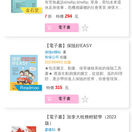
些稅款及罰鍰如果可以省下來，公司的利潤就
有苦無處訴&hellip;&hellip; 單身，害怕未來退
並不否定保險商品的效用。只是要正確的運
信託業務，清楚講解功能與規劃流程，讓你的
狀況調整。 & ★保險相關知識一次說明 &&&
會增加，員工的薪水就有機會上漲。中小企業
休及身後事，危機感爆棚的社會菁英 身懷大筆
用。本書在最後兩章，提出明確的具體的建
人生風險控管，績效滿分！ ■對象&rarr;節稅？
金石堂
保險有許多專有名詞，如果沒有相當的了解，
主為什麼要看這本書？◎ 作者多年來在法官學
退休金，總覺得親友們各個口蜜腹劍，天倫之
議。讓你把錢花在刀口上。
資產保全及傳承？準備退休金？&hellip;&hellip;
很難看懂保險契約的真義。如宣告利率及預定
294
7
折
特價
元
院、財政人員訓練所、各區國稅局與其他公部
樂真奢侈 老夫妻坐擁精華區透天厝，卻只能靠
不管你的需求是什麼，這本書通通滿足你。 ■
利率。 宣告利率及預定利率多會揭露在保單
門的授課經驗，瞭解國稅局如何課稅，法院如
老人年金過活？ 退休金準備好了，但我要怎麼
效用&rarr;Step by step協助民眾規劃資金，並
DM中，只不過宣告利率字體大，而預定利率字
電子書
何判決，深切知道國稅局及法院真正在乎什
發落這筆資產？ 考驗人性，如何確保口袋裡的
在未來無法處理資產時，透過安養信託提供保
體小，可能要在注意事項或備註中仔細找找
麼。◎ 傳達正確的觀念給中小企業主，告訴他
錢花自己身上！ & 本書教你如何活到人生的最
障。 & 專業推薦 & 呂蕙容｜信託公會秘書長
看。通常，當實際的宣告利率高於預定利率
們該如何節稅，並建立法遵意識，合法且有效
後一刻，都有錢可用。邁入中高齡階段，你一
陳美娟｜國泰世華銀行信託部協理 田念昕｜遠
時，保戶可獲得增值回饋金／分紅金等；若實
地少繳稅。會計師、記帳士和律師為什麼要看
定要做到的「老後財富自主」，輕鬆規畫你的
【電子書】保險好EASY
東商銀信託部部長 &
際的宣告利率低於預定利率時，就沒有增值／
這本書？◎ 作者曾任稅務律師，有多年訴訟及
長壽人生，妥善規畫退休金流，養錢防老。 &
保險e聊站
著
分紅回饋金，對保險公司是利差損，此時，保
非訟經驗，可以協助專業人士正確適用稅法，
我是老人但絕不「下流」！預約不為金錢煩惱
智保公司
出版
單價值準備金只能以預定利率計息增值，所
完整掌握稅法的發展趨勢。和市面上節稅的書
的老後... & 4大目標，高效規劃，將資產分配做
2023/04/01 出版
以，預定利率又被視為保單的保證最低利率。
籍有什麼不同？◎ 本書用案例、故事撰寫。複
好做滿 ■特色&rarr;以實際案例搭配規劃重點，
★包含圖文、動畫、保單健檢系統的保險工具
& ★不只挖出問題，也提出明確的建議 & 作者
雜事情簡單化，專業事情通俗化，讀者容易閱
讓不同需要的人都能輕鬆抓住竅門。 ■種類
書★ 透過生動易懂的圖文，從規劃、簽約到理
並不否定保險商品的效用。只是要正確的運
讀吸收。
&rarr;本書共計規畫7種不同屬性與需求的安養
賠，逐步帶你進入保險的世界，你會發現保險
用。本書在最後兩章，提出明確的具體的建
信託業務，清楚講解功能與規劃流程，讓你的
很Easy。掌握大原則，讓你拿回保險主導權，
議。讓你把錢花在刀口上。
315
人生風險控管，績效滿分！ ■對象&rarr;節稅？
Readmoo
特價
元
用小錢買到大保障！
資產保全及傳承？準備退休金？&hellip;&hellip;
不管你的需求是什麼，這本書通通滿足你。 ■
電子書
效用&rarr;Step by step協助民眾規劃資金，並
在未來無法處理資產時，透過安養信託提供保
障。 & 專業推薦 & 呂蕙容｜信託公會秘書長
【電子書】加拿大稅務輕鬆學（2023
陳美娟｜國泰世華銀行信託部協理 田念昕｜遠
版）
東商銀信託部部長 &
廖建勛
著