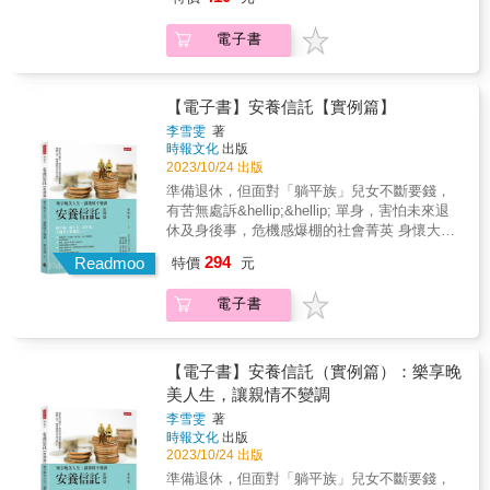
心法省錢 掌握省稅的四大關鍵，公式在手當
費20年的「○○終身醫療險附約」，其合約條文
員、會計主管／人員、法務主管／人員 ◎ 為企
「投保後提早解約，將可能不利於消費者」。
省則省跨界 瞭解跨境交易的風險，劃清企業
中有「續期保費調整」條款：「本保險採平準
業提供稅務服務的會計師、律師、記帳士 ◎ 稅
有些人在需要買房、創業時，可能需要解約一
電子書
經營的界線避險 避免處罰遠離刑責，不犯下
保費，可調整費率。本附約依實際經驗損失率
捐稽徵人員 ◎ 對企業稅務管理與風險控管有興
些保險來應急，偏偏保險業務員會說服您不要
不該犯的錯附【企業稅務風險總體檢】 一張
達到調整保費之標準時，經本公司簽證精算人
趣的人 出書目的 ◎ 想要為台灣的中小企業解
解約，改以保單借款方式來處理，於是您的保
表快速檢查稅務是否合規本書特色
員評估並於年終精算簽證報告意見書揭露後調
決長久以來心痛不已的稅務問題。 ◎ 中小企業
費／利息會愈繳愈多。 2.「終身壽險」是相當
&mdash;&mdash;◎ 4大單元、14個節稅力、
整本附約之保險費率，每次調整後之新費率以
【電子書】安養信託【實例篇】
在以下兩種情形，可能會多繳稅款及罰鍰給政
高明的保單，壽險公司以100歲、110歲來規劃
42個案例故事，幫助中小企業建構必備的稅務
不超過原費率的20%為限⋯⋯」。 保險費分為
府： 1. 該省的沒省：指企業因疏於注意而未享
李雪雯
著
訂定保費。而多數人難免在壯年時，因資金需
知識體系，解決長久以來心痛不已的稅務痛
平準型費率和自然型費率。理論上，自然型費
時報文化
出版
受到租稅優惠，或未能辨識違法的課稅處分。
求而提前解約；此外，國人的平均壽命是81.3
點。◎ 首創以故事為引，白話談稅法。複雜事
率是隨年齡增長而增加，平準型費率是保險公
2023/10/24 出版
2. 不該犯卻犯：指企業未注意到稅法規定，因
歲，壽險公司擺明吃定大多數的要保人撐不了
情簡單化，專業知識通俗化＝看得懂，學得
司依年齡、通膨率等風險因素而精算出的費
而付出額外代價（例如遭補稅及處罰）。 ◎ 這
準備退休，但面對「躺平族」兒女不斷要錢，
那麼久，由此可知，（投資型）終身壽險是壽
會！◎ 附稅務體檢表，幫助企業快速檢視稅務
率，將20年的保險費平均分攤到每一年，所
些稅款及罰鍰如果可以省下來，公司的利潤就
有苦無處訴&hellip;&hellip; 單身，害怕未來退
險公司的金雞母，保證獲利不吃虧。 3.別以為
規劃是否合規。◎ 傳達正確的稅務觀念，搭建
以，每一年的保費應維持不變。但是，仍會視
會增加，員工的薪水就有機會上漲。 中小企業
休及身後事，危機感爆棚的社會菁英 身懷大筆
「繳費20年、保障終身」的保費永遠不變。保
稅務管理的法遵意識。這本書寫給
狀況調整。 & ★保險相關知識一次說明 &&&
主為什麼要看這本書？ ◎ 作者多年來在法官學
退休金，總覺得親友們各個口蜜腹劍，天倫之
險公司不做虧本生意，照樣會調高保費；某繳
294
&mdash;&mdash;◎ 中小企業主、企業董事、
Readmoo
保險有許多專有名詞，如果沒有相當的了解，
特價
元
院、財政人員訓練所、各區國稅局與其他公部
樂真奢侈 老夫妻坐擁精華區透天厝，卻只能靠
費20年的「○○終身醫療險附約」，其合約條文
監察人、經理人等高階主管、財務主管／人
很難看懂保險契約的真義。如宣告利率及預定
門的授課經驗，瞭解國稅局如何課稅，法院如
老人年金過活？ 退休金準備好了，但我要怎麼
中有「續期保費調整」條款：「本保險採平準
員、會計主管／人員、法務主管／人員◎ 為企
利率。 宣告利率及預定利率多會揭露在保單
電子書
何判決，深切知道國稅局及法院真正在乎什
發落這筆資產？ 考驗人性，如何確保口袋裡的
保費，可調整費率。本附約依實際經驗損失率
業提供稅務服務的會計師、律師、記帳士◎ 稅
DM中，只不過宣告利率字體大，而預定利率字
麼。 ◎ 傳達正確的觀念給中小企業主，告訴他
錢花自己身上！ & 本書教你如何活到人生的最
達到調整保費之標準時，經本公司簽證精算人
捐稽徵人員◎ 對企業稅務管理與風險控管有興
體小，可能要在注意事項或備註中仔細找找
們該如何節稅，並建立法遵意識，合法且有效
後一刻，都有錢可用。邁入中高齡階段，你一
員評估並於年終精算簽證報告意見書揭露後調
趣的人出書目的◎ 想要為台灣的中小企業解決
看。通常，當實際的宣告利率高於預定利率
地少繳稅。 會計師、記帳士和律師為什麼要看
定要做到的「老後財富自主」，輕鬆規畫你的
整本附約之保險費率，每次調整後之新費率以
【電子書】安養信託（實例篇）：樂享晚
長久以來心痛不已的稅務問題。◎ 中小企業在
時，保戶可獲得增值回饋金／分紅金等；若實
這本書？ ◎ 作者曾任稅務律師，有多年訴訟及
長壽人生，妥善規畫退休金流，養錢防老。 &
不超過原費率的20%為限⋯⋯」。 保險費分為
美人生，讓親情不變調
以下兩種情形，可能會多繳稅款及罰鍰給政
際的宣告利率低於預定利率時，就沒有增值／
非訟經驗，可以協助專業人士正確適用稅法，
我是老人但絕不「下流」！預約不為金錢煩惱
平準型費率和自然型費率。理論上，自然型費
府：1. 該省的沒省：指企業因疏於注意而未享
李雪雯
著
分紅回饋金，對保險公司是利差損，此時，保
完整掌握稅法的發展趨勢。 和市面上節稅的書
的老後... & 4大目標，高效規劃，將資產分配做
率是隨年齡增長而增加，平準型費率是保險公
時報文化
出版
受到租稅優惠，或未能辨識違法的課稅處分。
單價值準備金只能以預定利率計息增值，所
籍有什麼不同？ ◎ 本書用案例、故事撰寫。複
好做滿 ■特色&rarr;以實際案例搭配規劃重點，
司依年齡、通膨率等風險因素而精算出的費
2023/10/24 出版
2. 不該犯卻犯：指企業未注意到稅法規定，因
以，預定利率又被視為保單的保證最低利率。
雜事情簡單化，專業事情通俗化，讀者容易閱
讓不同需要的人都能輕鬆抓住竅門。 ■種類
率，將20年的保險費平均分攤到每一年，所
而付出額外代價（例如遭補稅及處罰）。◎ 這
準備退休，但面對「躺平族」兒女不斷要錢，
& ★不只挖出問題，也提出明確的建議 & 作者
讀吸收。
&rarr;本書共計規畫7種不同屬性與需求的安養
以，每一年的保費應維持不變。但是，仍會視