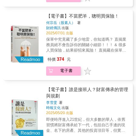
改善這樣不合理的現象， 本書明確的告訴你如
何買到CP值最高的保險。 & 台灣人的保險觀，
明顯出了問題。作者指出主要原因為以下四
【電子書】不當肥羊，聰明買保險！
點： & （1）買保險，保障項目要愈多愈好。
何宗岳（股素人）
著
沒有錯！但是每月保費可能太高而影響基本的
財經傳訊
出版
生活品質。 （2）買保險，要保障兼投資，一
2025/07/31 出版
舉兩得。 保障兼投資？絕對是保障成份減少
保單中究竟藏了多少地雷，你知道嗎？ 直揭業
（理賠時方恨少），投資也未必賺錢，而有虧
務員絕不會告訴你的關鍵小細節！！！ & 很多
損本金的風險。 （3）買保險，到期未理賠
人買保險，結果卻招來風險！ 直揭藏在保單中
時，要領回保費。 如果是儲蓄壽險，到期尚可
的細節風險 台灣連續多年壽險滲透度全球第
374
領回比總繳保費稍多的錢（不考慮通膨率），
Readmoo
特價
元
一，但是只有53%的民眾買到足額的保障。 所
但是，如果附加一大堆的附約，或終身醫療
以許多台灣民眾，浪費了錢，影響財富的累
險，則必然領不回總繳保費。 （4）繳費20
電子書
積， 真的遇到意外，卻又沒足夠的保障。 為了
年、保障終身最划算。 羊毛出在羊身上，保險
改善這樣不合理的現象， 本書明確的告訴你如
公司只不過將保障至110歲的保費，要你在20年
何買到CP值最高的保險。 & 台灣人的保險觀，
內付清而已。 & 此四項觀念並非完全錯誤，而
明顯出了問題。作者指出主要原因為以下四
【電子書】誰是接班人？財富傳承的管理
是有時候正確；但就因為這四項多數人的買保
點： & （1）買保險，保障項目要愈多愈好。
與規劃
險觀，保險 公司才會投大眾所好，設計許多高
沒有錯！但是每月保費可能太高而影響基本的
保費、低保障的①終身型、②還本型、③投資
李雪雯
著
生活品質。 （2）買保險，要保障兼投資，一
時報文化
出版
型、④類全委型及⑤附保證型等保險商品來賺
舉兩得。 保障兼投資？絕對是保障成份減少
2025/05/20 出版
客戶的錢。 其中終身型保單比較貴的可能原因
（理賠時方恨少），投資也未必賺錢，而有虧
之一是：「目前台灣人平均壽命是80.9歲（男
即便時序進入21世紀，但大多數的華人，依舊
損本金的風險。 （3）買保險，到期未理賠
77.7歲、女84.2歲），壽險業的第六回「經驗
習慣將財富傳承給下一代，包括自己手邊的現
時，要領回保費。 如果是儲蓄壽險，到期尚可
生命表」，是男81.11歲、女86.64歲（2021／7
金、名下的房產、其他的投資項目等，但實際
領回比總繳保費稍多的錢（不考慮通膨率），
Readmoo
／1），但是，各保險公司的終身型保單卻依99
上，能夠提前準備好傳承規劃的人少之又少！