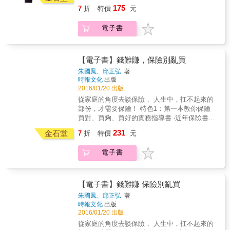
會理事長│王儷玲 視覺設計師│米力 作家│吳淡
勞保年金其間死亡，遺屬只能依規定請領遺屬
課，學會了，下半輩子就無後顧之憂！！ 平民
錢買到「誤解」 如果你花了錢買了重大疾病
道如何讓錢增值，為自己的未來提供一份保障
175
7
折
特價
元
如 王道銀行個人金融事業執行長│陳怡芬 九八
年金，不得改請領差額。因遺屬不符資格，所
不能沒有保險、不該讓重的保費壓得喘不過
險，一旦不幸發生，你立刻可以獲得理賠？ 不
&hellip;&hellip; 不懂得保養身體的女人，也許
新聞台《財經起床號》節目主持人│陳鳳馨 資
以也無法請領遺屬年金。 ◆參考資料、主管機
氣，人人都需要用最低的保費買到最大的保
是，以中風為例，必須是要達成腦中風後殘障
會賺錢，但卻守不住健康，一切依舊枉然！ 作
電子書
深媒體人暨中廣《蘭萱時間》節目主持人│蘭萱
關詳列 法規不時變動，你要如何跟上？本書詳
障。 平民保險王劉鳳和的最新著作，讓所有新
的狀態時（重度），重大疾病險才會理賠！ 本
為一個女人，妳有幾件事情在孩子離巢單飛後
依姓氏筆畫順序排名-強力推薦
列各內容主管機關的相關網址，讓你必要時可
手小資族都能： 1.輕易破解保險業務員的話術
書說明一些重要，但是常被誤解的觀念。
一定要去做， 而這意味著什麼？ 這代表著，妳
以查到最新的規範及案例。 重磅推薦 中華電視
2.迅速瞭解多種保險的型式 3.簡單規劃自己的
要學著讓自己的生活更有品味、下半場的人生
公司總經理 莊豐嘉 中央廣播電台新聞部經理
保險計劃。 不實用的醫療險OUT！ 業務員賺很
【電子書】錢難賺，保險別亂買
漫漫長路，妳要過得比上半場更優雅！ 懂得生
沈聰榮 國立政治大學教育系教授 秦夢群 中鋼
大的投資險OUT！ 被通膨吃掉的儲蓄險OUT！
活能讓妳更美麗，聰明理財能夠幫妳真正獨
朱國鳳、邱正弘
著
公司智財與檢測技術處專家室工程師 黃延真 磐
剛入社會的新鮮人、窮忙低薪的小資族、怕被
時報文化
出版
立，維持身體健康為妳打造遊歷四方的好體
安智慧財產教育基金會董事長 劉江彬 &
坑殺的保戶，一定要入手的簡易保險教材。沒
2016/01/20 出版
力。 如果妳現在還在跟更年期打仗，苦於空巢
有艱澀難懂的保險名詞，只有作者真實心聲、
心酸無處訴，那麼妳應該如何改變這種窘境？
從家庭的角度去談保險， 人生中，扛不起來的
案例。教你低利時代的保險新觀念： 1.買錯保
本書教妳如何做一個好命的女人， 懂得理財，
部份，才需要保險！ 特色1：第一本教你保險
險比不買保險還糟糕 2.低利時代，人人要自保
生活有方向，讓身體很健康，輕鬆活出更精彩
買對、買夠、買好的實務指導書 ‧近年保險書主
3.「低保費、高保障」才是好保險 本書特色 1.
的女力人生。 & 名人推薦 中華民國退休基金協
要包括：迷思類、騙術類（高保費低保障）、
231
傳授最基礎的簽單原則，沒看過這本，千萬不
金石堂
7
折
特價
元
會理事長│王儷玲 視覺設計師│米力 作家│吳淡
低保費高保障類、保險理財類、案例集結類，
要隨便買保險。 2.用最少的保費買到最大的保
如 王道銀行個人金融事業執行長│陳怡芬 九八
缺乏「實務指導類」。 ‧買保險，如果沒有從系
障 3.提供俗又大碗，貼心的保單建議 4.最需要
電子書
新聞台《財經起床號》節目主持人│陳鳳馨 資
統性的實務指導入手，吸收再多猶如碎片般的
買的保險、最不需要買的保險，一目瞭然
深媒體人暨中廣《蘭萱時間》節目主持人│蘭萱
知識，還是不知如何開始買？不知如何調整？
依姓氏筆畫順序排名-強力推薦
很容易就陷入買錯、買太少、買太多的窘境。
特色2：第一本先從整體財務下手、再談風險管
【電子書】錢難賺 保險別亂買
理的保險書 ‧買保險如果沒有兼顧整體財務的需
朱國鳳、邱正弘
著
求、人生夢想目標的實現，就會錯置資源、浪
時報文化
出版
費有限且珍貴的資金預算。 ‧正確的流程應該
2016/01/20 出版
是：先確認家庭追求的重要價值、人生目標
從家庭的角度去談保險， 人生中，扛不起來的
&rarr;盤點家庭的年度盈餘、與財富淨值&rarr;