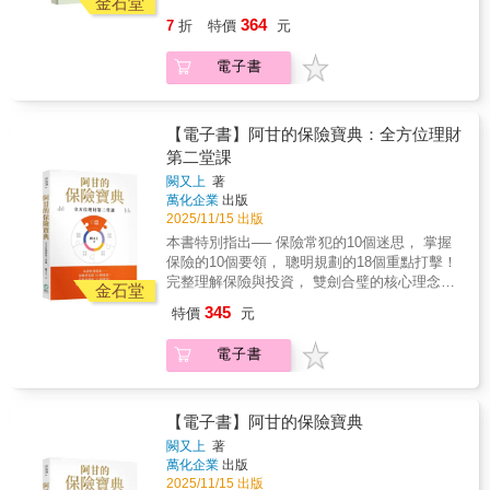
金石堂
殊情形之房屋，可視為「非自有房屋」，納稅
做」的盲點之中。議題三：不動產節稅，不同
單、信託，用錯比不用更慘！你的財富要留愛
公寓，持分僅三分之一，叔叔一家仍居住其
364
7
折
特價
元
義務人另行租屋居住仍得申報本項扣除額：1.
移轉方式稅金差很大房地產身兼「自住＋投
還是留債？從迷思到實戰，零基礎搞懂傳承三
中。小明在台北市工作，必須另行租屋居住，
公告拆遷或危險房屋：房屋經政府公告拆遷，
資」雙重功能，其資產價值較高的特性，稅負
大工具 資深財富規劃專家朱家棟 老師歷經無數
每月支付租金新臺幣15,000元。依上述第3點規
電子書
或災後依《災害後危險建築物緊急評估辦法》
自然高。在不動產贈與上，更需利用「台灣房
家庭諮詢、數百張案例推敲，傾注近一年心
定，小明名下的共有房屋可視為「非自有房
張貼危險標誌。2. 毀損不堪居住：房屋毀損面
地產獨有特色」，讓不動產壓縮機，協助你的
血，繼第一本書《遺產&贈與稅的節稅新思維》
屋」，其全年支付租金180,000元，得全額列報
積達五成，且經地方主管機關認定須修復方可
移轉多更多。議題四：贈遺稅無縫接軌的延續
後，隆重推出全新力作——《財富傳承規劃新
房屋租金支出特別扣除額。 申報時應檢附租賃
使用。3. 繼承共有且持分未達全部：因繼承取
與傳承在合理稅制下有效進行財富傳承，確保
思維—房產・保險・信託實戰篇》。 真正的財
【電子書】阿甘的保險寶典：全方位理財
契約書、租金付款證明及相關佐證文件（如繼
得共有房屋，申報戶內親屬之持分合計未達百
資產不因稅負壓力而縮水。掌握最佳的資產傳
富傳承，不是有錢人的專利，而是每個家庭都
承登記謄本、持分證明等）供國稅局審核。」
第二堂課
分之百。4. 就業、就學或就醫異地租屋：申報
承方式，確保未來世代能夠延續資產價值，不
必須面對的功課。本書正為了解決這個核心需
◆圖解重要概念，讓你輕鬆建立正確觀念，不
闕又上
著
戶成員因工作、求學或醫療等客觀因素必須異
因高額稅負而影響財富的累積與管理。還有聰
求而誕生，專注於提供大眾最需要、卻最欠缺
繳冤枉稅！談論稅的書一定會有類似以下讓人
萬化企業
出版
地租屋，且名下合計僅有前三項以外之一戶房
明移轉股權，少繳稅、多傳承。然後更進一
的傳承工具知識。 本書看點：解決家庭三大核
頭腦打結的說明：「個人綜合所得稅採屬地主
2025/11/15 出版
屋供自住使用（含共有房屋）。5. 法定分居配
步，擴大社會影響力！
心傳承痛點 1. 房地合一新制＋遺贈稅規劃 ．
義，不論本國人或外國人，只要有我國來源所
本書特別指出── 保險常犯的10個迷思， 掌握
偶之房屋：夫妻符合法定分居條件並各自辦理
決策指南： 房產傳承，哪種方式最節稅、移轉
得者，即有繳稅義務。反之，若非我國來源所
保險的10個要領， 聰明規劃的18個重點打擊！
綜所稅申報，配偶名下持有之房屋。舉例來
速度最快？ ．比較分析： 自己買賣、贈與、
得（如台灣人於國外工作所得），則免課我國
完整理解保險與投資， 雙劍合璧的核心理念！
說，小明在新北市繼承了父親與叔叔共有的老
繼承，如何評估利弊得失？ ．創造負債好處
金石堂
的所得稅。」本書也有類似文字，但是涉及重
10個迷思 &times; 10個要領 &times; 18個保險
公寓，持分僅三分之一，叔叔一家仍居住其
多： 如何透過正確創造負債做好完全資產規
345
要觀念，皆繪製圖表，讓讀者快速了解。◆完
特價
元
重點打擊 ， 啟動保險思維，輔以投資策略，
中。小明在台北市工作，必須另行租屋居住，
劃？2. 保單如何晉升傳家工具？ ．配置解
整說明個人稅制，讓你的稅法知識超越同儕！
讓保險守住風險底線，投資創造上限！ ‧你的保
每月支付租金新臺幣15,000元。依上述第3點規
密： 要保人、被保人、受益人的最佳配置策
「綜合所得稅＋最低稅負制＋分離課稅」，才
電子書
險是「買」的，還是「規劃」來的？ ‧你是否繳
定，小明名下的共有房屋可視為「非自有房
略。 ．資產保護： 如何運用保單的特性，避
能構成完整的個人所得稅制。本書以深入淺出
了高額保費，卻在事故發生時才發現保障不
屋」，其全年支付租金180,000元，得全額列報
免資產被強制執行。 ．金流安排： 如何利用
的方式，解答人生中不同階段或面向（職涯發
足？ ‧從小幫孩子把保險買好、買足、買滿，是
房屋租金支出特別扣除額。 申報時應檢附租賃
保單，為家人安排行為能力喪失後的穩定金
展、投資理財、買房置產及財富傳承）面對的
正確的保險規劃嗎？ ‧從理財的角度來看，台灣
【電子書】阿甘的保險寶典
契約書、租金付款證明及相關佐證文件（如繼
流。3. 信託工具的多角度應用？ ．需求判
重要財務及稅務議題。◆提供個人綜合所得、
人最愛的「儲蓄險保單」，究竟是靈丹還是毒
承登記謄本、持分證明等）供國稅局審核。」
斷： 到底哪些情況需要啟動信託？ ．情境設
闕又上
著
投資理財、房地產、遺產傳承（含贈與）四大
藥？ ‧買壽險，要選有現金值，還是無現金值的
◆圖解重要概念，讓你輕鬆建立正確觀念，不
萬化企業
出版
計： 買房、交稅、分財產、照顧年邁父母的信
主題的節稅要訣！本書提出25項節稅建議，例
保單比較好？ 闕又上老師以40年厚實的保險規
繳冤枉稅！談論稅的書一定會有類似以下讓人
2025/11/15 出版
託規劃範例。 ．破除迷思： 將複雜的信託變