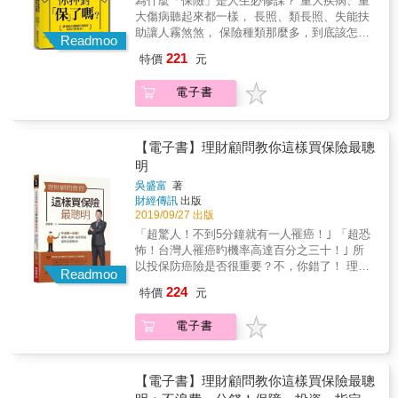
為什麼「保險」是人生必修課？ 重大疾病、重
網站的資訊，收集資料不求人 所有保險公司都
法規+考題) ] + [壽險代理人 (壽險實務概要+考
「人沒有死」，但是失去工作能力，怕因此而
大傷病聽起來都一樣， 長照、類長照、失能扶
會把相關商品資訊放在網站上。只是大量的專
題) ] 2. 呈現方式 = 重點 + 圖表 + 項目 + 說明
拖累家人，所以你想買長期看護險、特定傷病
助讓人霧煞煞， 保險種類那麼多，到底該怎麼
有名詞，讓一般消費者望而卻步。本書替你用
+ 考題。 3. 人身保險課程教材：商品+條款法
Readmoo
險來消除風險，那你應知道在勞保的保險期間
買？ 幼兒階段規劃的保單一生最便宜， 中壯年
白話解釋網站在的「文言文」條文。讓你可以
規+行銷與招攬規範！
221
特價
元
內，因故（不必是因公）「終身無工作能
階段壽險不可或缺， 中老年退休規劃很重要，
輕鬆看懂每一家保險公司的投資險商品。 操作
力」，你可以申請失能年金給付，日後死亡
不同人生階段到底要有哪些保險？ 現代人活得
實務建議，讓你少走冤枉路 由於投資型保險可
電子書
時，則得由其符合資格的遺屬選擇請領遺屬年
長壽，但未必活得健康， 發生在別人身上的叫
以依人們的生命周期而調整。因此作者建議讀
金。 如果你確知你失能年金的給付金額是多
「故事」，發生在自己身上的叫「事故」； 面
者在30歲到65歲階段以投保較高的保額為主要
少，不足之處，就用商業保險補足。這樣才可
對人生的無常，人人都需要合適的保險規劃，
目標。而在65歲之後將它從以保障為主，調整
以把資金用在刀口上，更健全你的人生保障。
讓所有人在風險降臨之前，幫自己建立好屬於
【電子書】理財顧問教你這樣買保險最聰
改變為儲蓄目的。投資型人壽保險中的保單帳
如作者建議：「我認為的『最少』保障原則：
你的防護傘！ 面對低薪、高房價、超高齡時
明
戶價值，是高齡者財富移轉的良好工具，善用
癌症險住院日額1萬元，重大疾病100萬元，失
代， 比起花大錢盲目買、什麼都買， 不如買最
保險「有條件｣可免納入遺產稅，在財富管理上
吳盛富
著
能扶助險每月理賠4萬元。保障不夠的人，應逐
合適的，才是真正押對「保」！ ■買「好」保
達到最優效益。
財經傳訊
出版
漸將安全網買足。」 「最基本的商業保險防護
險：你可以選擇保險，但無法選擇風險！ 保
2019/09/27 出版
網為壽險主約附加意外險、意外醫療、實支實
險，平時用不到是幸運，要用時一定哭著謝天
「超驚人！不到5分鐘就有一人罹癌！｣ 「超恐
付、住院日額、癌症，有錢再逐漸加強到完整
啊！你可能會想問：「為什麼要買保險？保險
怖！台灣人罹癌旳機率高達百分之三十！｣ 所
保障，才能享受高品質的醫療和退休後生活。
能帶給我什麼？」簡單來說，保險有三個功
以投保防癌險是否很重要？不，你錯了！ 理財
如果體況或年紀已經無法買商業醫療險，只好
能：1.發生風險時不用花到自己辛苦存下的
Readmoo
專家告訴你《重大傷病險》才是你真正需要
多存一些錢來因應。」 把錢花在刀口上！投保
錢、2.擁有選擇醫療品質的權利、3.補貼自己無
224
特價
元
的！ 相信你心中已經充滿了『為什麼？為什
商業保險為的是補足社會保險之不足，不要白
法工作時的收入。人生就像一條單行道，只能
麼？為什麼？』 不浪費一分錢！專家跟你想的
白浪費一分錢。本書不但是收入有限的上班族
前進、不能回頭，而人生中可能順遂平安，亦
電子書
就是不一樣： 傳統癌症險最主要的理賠項目有
必備，也是每位認真繳稅的國人保障自己權益
有可能大起大落，保險的功用就在於幫助我們
以下三項，而其中最重要的是第二項。 【罹患
必須知道的保險之道！ 本書特色 & && & ◆提
弭平人生大落時的損失幅度。 ■買「省」保
癌症保險金】：一次性給付的癌症保險金 【癌
供保險要訣，讓你少付多領 例如，如果你在職
險：錢難賺，花錢花在刀口上！ 「錢不是問
症住院日額保險金】：根據保額&times;住院天
【電子書】理財顧問教你這樣買保險最聰
場生涯中，曾短期兼差，可能可以增加百萬以
題，問題是沒錢」，如果我們身上有雄厚的資
數 【癌症住院手術醫療保險金】：保額&times;