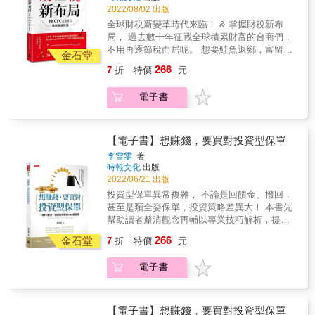
未來富老闆要懂用稅增富 ☑6位精通稅務法規的
讓你滿心期待？保險買得多、金額繳得多，就
2022/08/02 出版
的條文先嚇到退三步，業務說買什麼就買什
會計師與律師以豐富實務經驗撰寫 ☑6個合法節
是最好的保障？本書將逐一說明各種對保險的
麼，等到要申請醫療理賠時才發現自己買的是
全球財稅新變革時代來臨！ & 掌握財稅新布
稅與守護財富必須懂的財稅關鍵字 ☑30個企業
美麗誤會，幫你一邊守好錢包，一邊做好規
儲蓄險，根本欲哭無淚＠＠ ▲保險專有名詞五
局， 過去數十年征戰全球積累財富的台商們，
主面對科技查稅與財務新制度常見問題
劃，迎接美滿無憂的人生！ 本書特色 1.循序漸
花八門，條款文字處處是陷阱 保險金額不等於
不用再逐節稅而居呢。 想要鮭魚返鄉，富留後
金石堂
進的一問一答方式，讓保險小白迅速掌握買保
投保金額；保險費不等於保險費率。其他還有
代，不用再苦惱稅務問題。 & 第一本由多位知
單的重點！ 2.自己先搞懂保險基本知識，不被
266
7
折
特價
元
預定利率、宣告利率、保單價值準備金、解約
名會計師、律師、企管專家，各依所長，彙整
業務天花亂墜沖昏頭：躉繳、自動墊繳、寬限
金⋯⋯簡直讓人頭昏眼花。沒問題！《3天搞懂
豐富實務經驗，聯合執筆而成的財稅實用寶
期間、停效、自負額、增加保額⋯本書以淺顯
電子書
保險規劃》用最簡潔易懂的文字幫你進入狀
典。 & 詳盡剖析該如何面對因為大數據查稅、
直接的方式解釋專有名詞，另有筆記專欄詳細
況，圖表一看get重點，輕鬆看懂保單不求人！
反避稅制度、CFC受控外國企業、CRS共同申
解說，輕鬆易懂！ 3.完全圖解！將關鍵重點全
▲打破錯誤的保險迷思，讓你辛苦賺來的錢花
報及盡職審查準.......這些全球積極推行的新型
部記下來：把複雜的觀念簡單化、視覺化，不
在刀口上 家裡上有老，下有小，要先幫誰買保
態稅制。而個人與企業要該如何調整面對稅負
【電子書】想賺錢，要買對投資型保單
必死記硬背，自然而然融會貫通！附有各種圖
單？買「儲蓄險」是在守財還是散財？「投資
的慣，就能擁抱財稅新布局，讓稅負變稅富。
李雪雯
著
表、案例，快速找到重點、容易記憶。 4.專為
型保單」是在避險還是冒險？保單可以分紅，
& 本書特色： & ☑從現象、實戰到思維讓老闆
時報文化
出版
金字塔頂端客戶服務的梁亦鴻老師親自授課：
讓你滿心期待？保險買得多、金額繳得多，就
們不再聞稅色變 ☑過去傳統老闆會節稅避稅，
2022/06/21 出版
精心規劃3天課程，不用花時間出門上課，教你
是最好的保障？本書將逐一說明各種對保險的
未來富老闆要懂用稅增富 ☑6位精通稅務法規的
投資型保單異常複雜， 不論是回饋金、撥回，
如何分析本身需求，結合有利條件，幫未來的
美麗誤會，幫你一邊守好錢包，一邊做好規
會計師與律師以豐富實務經驗撰寫 ☑6個合法節
甚至是類全委保單，投資策略差異大！ 本書先
自己和家人有效轉嫁風險，做好全方位規劃！
劃，迎接美滿無憂的人生！ 本書特色 1.循序漸
稅與守護財富必須懂的財稅關鍵字 ☑30個企業
幫助讀者釐清觀念再輔以專業技巧解析，提供
&
進的一問一答方式，讓保險小白迅速掌握買保
主面對科技查稅與財務新制度常見問題
消費大眾甚至是保險業務員們參考。 既可為有
單的重點！ 2.自己先搞懂保險基本知識，不被
266
金石堂
7
折
特價
元
興趣購買投資型保單的消費大眾們「解惑」，
業務天花亂墜沖昏頭：躉繳、自動墊繳、寬限
更是保險業務員們最得力的「輔銷品」，輕鬆
期間、停效、自負額、增加保額⋯本書以淺顯
電子書
提升業績！ & 4大特點，一次說明白： ■買「投
直接的方式解釋專有名詞，另有筆記專欄詳細
資型保單」需要注意的事情？ ■你是否適合購
解說，輕鬆易懂！ 3.完全圖解！將關鍵重點全
買「投資型保單」？ ■如何選購cp值最大的
部記下來：把複雜的觀念簡單化、視覺化，不
「投資型保險」？ ■如何分配資產，做好「投
【電子書】想賺錢，要買對投資型保單
必死記硬背，自然而然融會貫通！附有各種圖