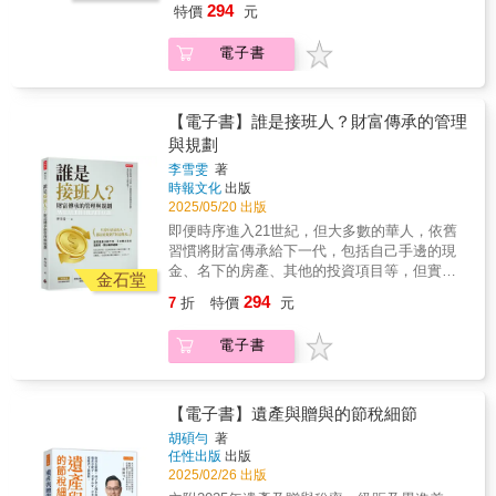
但是，如果附加一大堆的附約，或終身醫療
294
特價
元
歲、105歲或110歲年齡來計算保費」。所以，
然而，提前妥善規劃財富傳承計劃，才是有效
險，則必然領不回總繳保費。 （4）繳費20
對相同保障而言，終身型壽險的保費，可能是
避免遺產分配不均、子女無力支付遺產稅，進
年、保障終身最划算。 羊毛出在羊身上，保險
電子書
10年期壽險的20倍以上。 & 本書作者在分析台
而難以繼承遺產等問題。
公司只不過將保障至110歲的保費，要你在20年
灣保險市場的怪現象之後，也提出了他的保險
…………………………………………………………
內付清而已。 & 此四項觀念並非完全錯誤，而
觀念。 & 保險三訣：救急不救窮、錢花刀口
只要有資產的人，都需要規劃「財富傳承」！
是有時候正確；但就因為這四項多數人的買保
上、保大不保小！ 更具體而言： & 以小於年薪
如果你認為「有錢人才需要做財富傳承計
【電子書】誰是接班人？財富傳承的管理
險觀，保險 公司才會投大眾所好，設計許多高
5%金額，買500萬元保障險（10倍年薪）＋日
劃」，但其實這是大錯特錯的！現代社會經常
與規劃
保費、低保障的①終身型、②還本型、③投資
額5,000元住院醫療險。 & 作者是保險局外人，
發生，親人之間因為分配遺產問題，導致家庭
型、④類全委型及⑤附保證型等保險商品來賺
李雪雯
著
寫此書不是和保險公司有什麼過節，一開始純
失和……，更令人啼笑皆非的是，許多個案並
客戶的錢。 其中終身型保單比較貴的可能原因
時報文化
出版
粹是因為小孫女出生後，媳婦要為她買一張0歲
非名下擁有龐大的遺產，但依舊搞到家人之間
之一是：「目前台灣人平均壽命是80.9歲（男
2025/05/20 出版
保單。「主約是20年繳的終身壽險，加上7種附
雞飛狗跳。所以，無論資產多寡，提早做好自
77.7歲、女84.2歲），壽險業的第六回「經驗
即便時序進入21世紀，但大多數的華人，依舊
約，年繳保費23,932元」，引發他對保險的興
己的遺產規劃，才能為下一代解決許多煩惱。
生命表」，是男81.11歲、女86.64歲（2021／7
習慣將財富傳承給下一代，包括自己手邊的現
趣。 『直覺上，覺得替「0歲嬰兒」買保險好
／1），但是，各保險公司的終身型保單卻依99
金、名下的房產、其他的投資項目等，但實際
像怪怪的，通膨效應無止境，等她到35、50歲
金石堂
歲、105歲或110歲年齡來計算保費」。所以，
上，能夠提前準備好傳承規劃的人少之又少！
時的保單價值剩多少？因涉及家人的權益，乃
294
7
折
特價
元
對相同保障而言，終身型壽險的保費，可能是
然而，提前妥善規劃財富傳承計劃，才是有效
決定進一步研究保險商品，希望能了解「要保
10年期壽險的20倍以上。 & 本書作者在分析台
避免遺產分配不均、子女無力支付遺產稅，進
人究竟能由保單獲得怎樣的保障」』。 & 作者
電子書
灣保險市場的怪現象之後，也提出了他的保險
而難以繼承遺產等問題。
重視思考的邏輯。1985年在他35歲，因自感
觀念。 & 保險三訣：救急不救窮、錢花刀口
…………………………………………………………
「學然後而知不足」，乃決定放棄11年的工作
上、保大不保小！ 更具體而言： & 以小於年薪
只要有資產的人，都需要規劃「財富傳承」！
經驗，前往美國攻讀機械碩士。當時的系主任
5%金額，買500萬元保障險（10倍年薪）＋日
如果你認為「有錢人才需要做財富傳承計
【電子書】遺產與贈與的節稅細節
認為「工程師必須懂統計分析」，規定研究生
額5,000元住院醫療險。 & 作者是保險局外人，
劃」，但其實這是大錯特錯的！現代社會經常
須到數學系修統計學課程，他選了一門統計分
胡碩勻
著
寫此書不是和保險公司有什麼過節，一開始純
發生，親人之間因為分配遺產問題，導致家庭
析學（Statistical Analysis），上課第一天，教
任性出版
出版
粹是因為小孫女出生後，媳婦要為她買一張0歲
失和……，更令人啼笑皆非的是，許多個案並
2025/02/26 出版
授列了一些參考書籍，其中一本迄今仍記憶猶
保單。「主約是20年繳的終身壽險，加上7種附
非名下擁有龐大的遺產，但依舊搞到家人之間
新、受益無窮的書是：《How to Lie with