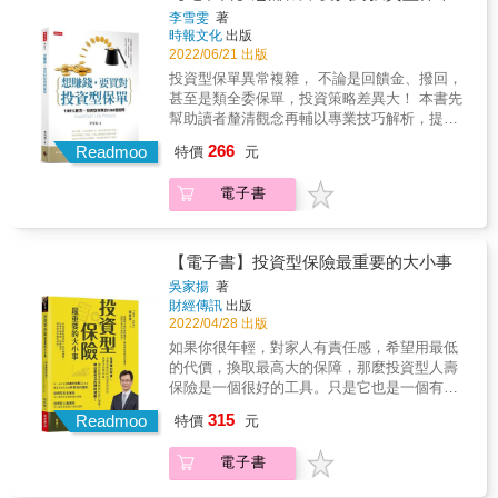
資+保險」的雙重規畫？ & 4大目標，聰明投資
李雪雯
著
表、案例，快速找到重點、容易記憶。 4.專為
做好做滿 ■特色&rarr;保險+投資，善用保險的
時報文化
出版
金字塔頂端客戶服務的梁亦鴻老師親自授課：
天生優勢，擴大經營。 ■種類&rarr;需求+功
2022/06/21 出版
精心規劃3天課程，不用花時間出門上課，教你
能，讓你的人生風險控管，績效滿分！ ■對
投資型保單異常複雜， 不論是回饋金、撥回，
如何分析本身需求，結合有利條件，幫未來的
象&rarr;結稅？投資？準備退休金？
甚至是類全委保單，投資策略差異大！ 本書先
自己和家人有效轉嫁風險，做好全方位規劃！
&hellip;&hellip;只要有需求，通通滿足你。 ■效
幫助讀者釐清觀念再輔以專業技巧解析，提供
&
用&rarr;保額vs.保費，靈活轉換投資標的，缺
消費大眾甚至是保險業務員們參考。 既可為有
266
錢時也能提領活用。
Readmoo
特價
元
興趣購買投資型保單的消費大眾們「解惑」，
更是保險業務員們最得力的「輔銷品」，輕鬆
電子書
提升業績！ & 4大特點，一次說明白： ■買「投
資型保單」需要注意的事情？ ■你是否適合購
買「投資型保單」？ ■如何選購cp值最大的
「投資型保險」？ ■如何分配資產，做好「投
【電子書】投資型保險最重要的大小事
資+保險」的雙重規畫？ & 4大目標，聰明投資
吳家揚
著
做好做滿 ■特色&rarr;保險+投資，善用保險的
財經傳訊
出版
天生優勢，擴大經營。 ■種類&rarr;需求+功
2022/04/28 出版
能，讓你的人生風險控管，績效滿分！ ■對
如果你很年輕，對家人有責任感，希望用最低
象&rarr;結稅？投資？準備退休金？
的代價，換取最高大的保障，那麼投資型人壽
&hellip;&hellip;只要有需求，通通滿足你。 ■效
保險是一個很好的工具。只是它也是一個有
用&rarr;保額vs.保費，靈活轉換投資標的，缺
「爭議」的投資工具，因為許多人忘了它的主
315
錢時也能提領活用。
Readmoo
特價
元
要目的在於保險，而非「投資」。因為對它有
錯誤的想像而產生錯誤運用方式，最後產生受
電子書
騙的感覺。 投資型保險簡單而言，就是可以與
投資標的連結(由保險公司提供選擇)的人壽保險