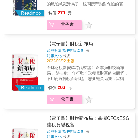
當放水流。難道沒有其他辦法嗎？ ▲保險商品
的風險意識升高了，也間接帶動對保險的需
百百款，哪些才是你最需要，也最符合你的需
求。 買保險，是為了分攤並轉移風險， 以降低
270
求？ 保險基本上分為人身保險（壽險、醫療
Readmoo
特價
元
不在預期內的事故對自己和家人造成影響與損
險、防癌險、投資型保險、利變型保險、傷害
害。 相信許多讀者都有買保險的經驗， 而且，
險等）和財產保險（汽機車保險、住宅保險、
電子書
「風險管理」也的確是財富管理重要的一環。
寵物險、責任保險等）。因為個人的年齡、職
問題是，你買保險時，是否已經搞懂基本概念
業、生活習慣和環境等不同，保單需求也不一
了呢？ ・保費是年繳好，還是月繳好？ ・利率
樣，不是每一種保險都要買！ ▲保險不是有買
調升之後，儲蓄險的報酬還會高於定存嗎？ ・
【電子書】財稅新布局
就好，買錯保單繳一堆保費，小心最後不理
投資型保單的「保費」不是固定，「保額」也
台灣財富管理交流協會
著
賠！ 買汽車會比較廠牌性能，買化妝品會比較
是變動的 ・實支實付醫療險真的會「實支實
時報文化
出版
品牌功能。但是！很多人買保單卻不肯先做功
付」嗎？ ・理賠金額遠不如預期、甚至無法理
2022/08/02 出版
課，不是嫌種類太複雜麻煩，就是看到落落長
賠時，該怎麼辦？ ・哪些是會被國稅局盯上的
全球財稅新變革時代來臨！ & 掌握財稅新布
的條文先嚇到退三步，業務說買什麼就買什
投保特徵？ ・繳不出保費只好解約，已繳的就
局， 過去數十年征戰全球積累財富的台商們，
麼，等到要申請醫療理賠時才發現自己買的是
當放水流。難道沒有其他辦法嗎？ ▲保險商品
不用再逐節稅而居呢。 想要鮭魚返鄉，富留後
儲蓄險，根本欲哭無淚＠＠ ▲保險專有名詞五
百百款，哪些才是你最需要，也最符合你的需
代，不用再苦惱稅務問題。 & 第一本由多位知
花八門，條款文字處處是陷阱 保險金額不等於
266
求？ 保險基本上分為人身保險（壽險、醫療
Readmoo
特價
元
名會計師、律師、企管專家，各依所長，彙整
投保金額；保險費不等於保險費率。其他還有
險、防癌險、投資型保險、利變型保險、傷害
豐富實務經驗，聯合執筆而成的財稅實用寶
預定利率、宣告利率、保單價值準備金、解約
險等）和財產保險（汽機車保險、住宅保險、
電子書
典。 & 詳盡剖析該如何面對因為大數據查稅、
金⋯⋯簡直讓人頭昏眼花。沒問題！《3天搞懂
寵物險、責任保險等）。因為個人的年齡、職
反避稅制度、CFC受控外國企業、CRS共同申
保險規劃》用最簡潔易懂的文字幫你進入狀
業、生活習慣和環境等不同，保單需求也不一
報及盡職審查準.......這些全球積極推行的新型
況，圖表一看get重點，輕鬆看懂保單不求人！
樣，不是每一種保險都要買！ ▲保險不是有買
態稅制。而個人與企業要該如何調整面對稅負
▲打破錯誤的保險迷思，讓你辛苦賺來的錢花
【電子書】財稅新布局：掌握CFC&ESG
就好，買錯保單繳一堆保費，小心最後不理
的慣，就能擁抱財稅新布局，讓稅負變稅富。
在刀口上 家裡上有老，下有小，要先幫誰買保
讓稅負變稅富
賠！ 買汽車會比較廠牌性能，買化妝品會比較
& 本書特色： & ☑從現象、實戰到思維讓老闆
單？買「儲蓄險」是在守財還是散財？「投資
品牌功能。但是！很多人買保單卻不肯先做功
台灣財富管理交流協會
著
們不再聞稅色變 ☑過去傳統老闆會節稅避稅，
型保單」是在避險還是冒險？保單可以分紅，
時報文化
出版
課，不是嫌種類太複雜麻煩，就是看到落落長