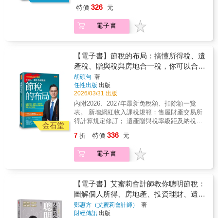
務人修訂。 ◎我未婚無子女，想把遺產留給乾
326
特價
元
兒子或外傭，可以嗎？ ◎媽媽再婚，我能繼承
繼父的遺產嗎？ ◎長照費、看護費、坐月子的
電子書
錢，這些費用能不能做列舉扣除？ ◎網紅的收
入怎麼課稅？做網拍要開發票嗎？ 上班族都以
為自己領的是死薪水，賺的錢絕對逃不過國稅
局法眼， 甚至誤以為，節稅是有錢人才要做的
【電子書】節稅的布局：搞懂所得稅、遺
事，跟自己無關。 但天天在幫老闆做節稅規劃
產稅、贈與稅與房地合一稅，你可以合法
的信達聯合會計師事務所所長胡碩勻說， 變有
的少繳稅，甚至一輩子不繳稅。
胡碩勻
著
錢的第一步就是懂節稅，因為節稅跟收入多寡
任性出版
出版
無關， 是一種你對自己財富配置的布局，領死
2026/03/31 出版
薪水的上班族更需要。 不論是小資族、頂客
內附2026、2027年最新免稅額、扣除額一覽
族、單身族，或四口家庭， 小從每月薪水自提
表。 新增網紅收入課稅規範；售屋財產交易所
勞退金、買保險，大到數百萬的房屋貸款到遺
得計算規定修訂； 遺產贈與稅率級距及納稅義
產規畫， 只要你搞懂政府收稅的遊戲規則，不
金石堂
務人修訂。 ◎我未婚無子女，想把遺產留給乾
僅可以合法節稅，還能幫自己加薪。 ◎讓錢流
336
7
折
特價
元
兒子或外傭，可以嗎？ ◎媽媽再婚，我能繼承
進來，再也不出去──個人所得稅篇 ‧賺錢管道
繼父的遺產嗎？ ◎長照費、看護費、坐月子的
百百種，政府最愛這10種： 薪資、利息、
電子書
錢，這些費用能不能做列舉扣除？ ◎網紅的收
租賃、財產交易、中獎……這些有憑有據的收
入怎麼課稅？做網拍要開發票嗎？ 上班族都以
入通通都要報稅， 那麼，領死薪水的你要怎麼
為自己領的是死薪水，賺的錢絕對逃不過國稅
節稅？ 只要每月薪資自提6％進勞退帳戶，馬
局法眼， 甚至誤以為，節稅是有錢人才要做的
【電子書】艾蜜莉會計師教你聰明節稅：
上就能節稅，有超過90％的上班族都沒發現。
事，跟自己無關。 但天天在幫老闆做節稅規劃
圖解個人所得、房地產、投資理財、遺贈
做網拍、有外快、斜槓青年，怎麼節稅免稅？ ‧
的信達聯合會計師事務所所長胡碩勻說， 變有
你有正當收據，政府就會放過你： 給廟裡的香
稅
鄭惠方（艾蜜莉會計師）
著
錢的第一步就是懂節稅，因為節稅跟收入多寡
油錢、為兒女點的光明燈，哪一個才能抵稅？
財經傳訊
出版
無關， 是一種你對自己財富配置的布局，領死