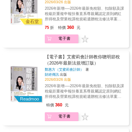
照顧媽媽的看護費用、幫老爸裝的假牙、青春
2026/03/26 出版
薪水的上班族更需要。 不論是小資族、頂客
期女兒的牙齒矯正， 捐錢給私校辦學，捐錢給
2026年新增──2026年最新免稅額、扣除額及課
族、單身族，或四口家庭， 小從每月薪水自提
慈善基金會……有錢的人用哪種方式合法節
稅級距重複申報扶養直系尊親屬認定原則網紅
勞退金、買保險，大到數百萬的房屋貸款到遺
稅？ ◎把愛與錢一起傳下去──遺產稅篇
所得稅及營業稅課稅規範遺贈稅法修法草案重
產規畫， 只要你搞懂政府收稅的遊戲規則，不
金石堂
最療癒老人的事，就是寫遺囑，遺囑要怎麼交
點整理最新當地一般租金標準本書提供完整的
僅可以合法節稅，還能幫自己加薪。 ◎讓錢流
360
75
折
特價
元
代，才有法律效力？ 關於繼承，你拿到的是錢
節稅指南及系統化個人稅務說明。只要有所得
進來，再也不出去──個人所得稅篇 ‧賺錢管道
還是債？得先了解限定繼承與拋棄繼承。 陪我
就要繳稅，而所得來源分為以下四種：個人所
百百種，政府最愛這10種： 薪資、利息、
電子書
最久的親人就給最多，法律准許嗎？先弄懂遺
得、房地產、投資理財、遺贈稅。本書就這四
租賃、財產交易、中獎……這些有憑有據的收
產繼承的應繼分與特留分。 在國稅局眼裡，哪
方面產生的稅，做詳盡的說明，並根據當年法
入通通都要報稅， 那麼，領死薪水的你要怎麼
些財產最值錢？遺產估價決定你能不能繼續當
規，做即時的修正。除了讓你搞懂要繳什麼
節稅？ 只要每月薪資自提6％進勞退帳戶，馬
富二代。 ◎喜歡嗎？送給你──贈與稅篇 有錢
稅，也告訴你如何合法節稅。艾蜜莉會計師一
【電子書】艾蜜莉會計師教你聰明節稅
上就能節稅，有超過90％的上班族都沒發現。
人為什麼這麼愛買豪宅給兒女？ 原來留不動產
次告訴你25項一定要知道的節稅撇步，讓你不
（2026年最新法規增訂版）
做網拍、有外快、斜槓青年，怎麼節稅免稅？ ‧
給下一代超節稅，如果附房貸居然更划算。 長
繳冤枉稅！多數人（相信包括你），在5月繳稅
你有正當收據，政府就會放過你： 給廟裡的香
鄭惠方（艾蜜莉會計師）
著
輩送什麼給新人當新婚賀禮，最能表達祝福之
時期，都會感到心痛。你心裡是否有個疑問，
油錢、為兒女點的光明燈，哪一個才能抵稅？
財經傳訊
出版
意又能躲過贈與？ ◎有房斯有財，儘管政府要
每年到底是在繳些什麼稅？有什麼方法可以合
照顧媽媽的看護費用、幫老爸裝的假牙、青春
2026/03/26 出版
你萬萬稅──不動產篇 省吃儉用買下不動產，政
法節稅，而不被安上逃稅的罪名。你是否年年
期女兒的牙齒矯正， 捐錢給私校辦學，捐錢給
2026年新增──2026年最新免稅額、扣除額及課
府會收你萬萬稅，怎麼合法減免？ 不動產實價
心痛、年年疑惑，但是一年過一年。本書解決
慈善基金會……有錢的人用哪種方式合法節
稅級距重複申報扶養直系尊親屬認定原則網紅
登錄後加上房地合一稅，隨便賣房等於再多送
你陳年的「痛」和「疑慮」，讓你知道稅的系
稅？ ◎把愛與錢一起傳下去──遺產稅篇
所得稅及營業稅課稅規範遺贈稅法修法草案重
一間房給國稅局！ 不用擔心，只要你弄清楚一
統和節稅的方法。你年年的「痛」和「疑慮」
Readmoo
最療癒老人的事，就是寫遺囑，遺囑要怎麼交
點整理最新當地一般租金標準本書提供完整的
生一次、一生一屋的規則， 還有重購退稅加上
是因為稅制很難、稅法很雜，你搞不懂，根本
360
特價
元
代，才有法律效力？ 關於繼承，你拿到的是錢
節稅指南及系統化個人稅務說明。只要有所得
自用住宅優惠，賣房就能不用繳稅！ 搞懂所得
無法談論合法節稅這檔事。因為你不懂，你心
還是債？得先了解限定繼承與拋棄繼承。 陪我
就要繳稅，而所得來源分為以下四種：個人所
稅、遺產稅、贈與稅到房地合一稅的所有眉
目中的節稅方法只有：把所得掛給人頭、多報
電子書
最久的親人就給最多，法律准許嗎？先弄懂遺
得、房地產、投資理財、遺贈稅。本書就這四
角， 你可以合法的少繳稅，甚至一輩子不繳
撫養親屬等，但這些可能是逃漏稅的偏門，你
產繼承的應繼分與特留分。 在國稅局眼裡，哪
方面產生的稅，做詳盡的說明，並根據當年法
稅。
或許能少繳稅，也可能讓國稅局上門要你補稅
些財產最值錢？遺產估價決定你能不能繼續當
規，做即時的修正。除了讓你搞懂要繳什麼
加罰金。本書讓你輕鬆而完整解決上述問題；