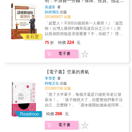
明：不浪費一分錢！保障、投資、指定受
上的老年給付。以以下例子說明： 志明50年
產、背後有龐大的醫療資源、上頭有可靠的父
給付倍數或固定數字 但是，因為醫學的進步，
次，在甲公司專職工作40年，65歲請領勞保老
母及人脈，沒買保險似乎也問題不大，因為風
益，保險全面解析
吳盛富
著
癌症治療的住院需求下降，但是治療的費用卻
年給付。近10年工資都是36,000元，勞保投保
險並不構成威脅。但是，如果沒有上述這些資
財經傳訊
出版
大增。於是你買的防癌險反而幫不太上忙。那
薪資為36,300元，健保投保金額36,300元。先
源，保險這個風險規避的工具，值得我們好好
2019/09/27 出版
你該怎麼辦？ 作者提出的建議是用「重大傷病
不考慮勞（就）健保費用的調整。 A：志明每
思考以及運用。買保險時，比起什麼都買，不
「超驚人！不到5分鐘就有一人罹癌！｣ 「超恐
險｣。「經醫生診斷初次罹患重大傷病，並且拿
月甲公司勞保負擔
如仔細檢視自己的需求與財務分配。書中以圖
怖！台灣人罹癌旳機率高達百分之三十！｣ 所
到健保局核發的重大傷病卡，那麼就符合重大
=36300&times;11.5%&times;20%=835元；健
表帶你先清楚認識壽險、意外險、醫療險、重
以投保防癌險是否很重要？不，你錯了！ 理財
傷病險的理賠條件。」條件明確沒有爭議，拿
金石堂
保負擔=36300&times;5.17%&times;0.3=563
大疾病險、長照險，並分析預算與規畫，讓每
專家告訴你《重大傷病險》才是你真正需要
到足額的重大傷病一次性給付後，我們可以選
224
75
折
特價
元
元。勞健保40年總負擔=（835+563）
一分花在保險的錢都不浪費。 ■買「對」保
的！ 相信你心中已經充滿了『為什麼？為什
擇：作最新的免疫療法、標靶藥物、新式放療
&times;12&times;40=671040元。如果志明領
險：掌握各種保險的眉角！ 規劃「壽險、意外
麼？為什麼？』 不浪費一分錢！專家跟你想的
或新式化療。 作者為認證國際理財規劃顧問
年金而非一次金，勞保年資40年，65歲退休開
電子書
險、醫療險、重大疾病險、長照險」要注意哪
就是不一樣： 傳統癌症險最主要的理賠項目有
（CFP），把從事投資、稅務、保險多年的經
始請領，到85歲身故。 勞保B式
些眉角？「幼童、學子、出社會的年輕人、責
以下三項，而其中最重要的是第二項。 【罹患
驗寫成本書，公開他為客戶規劃保險的看法。
=36300&times;40&times;1.55%=22506元（擇
任重大期的青壯年、屆臨退休的中年、已退休
癌症保險金】：一次性給付的癌症保險金 【癌
首先，他以全面的角度來看保險這一回事。對
優給付）。 假設志明也同時在乙公司部分工時
的中老年」等不同階段各別適合什麼保險？書
症住院日額保險金】：根據保額&times;住院天
【電子書】空巢的勇氣
一個小資族來說，保險就是保險，但是對一個
兼職5年，工資4,000元。勞保投保薪資為
中以大量圖片、表格，解說如何規劃人生各階
數 【癌症住院手術醫療保險金】：保額&times;
有數百萬，甚至數千萬資金的人，保險則扮演
李雪雯
著
11,100元，健保投保金額24,000元。志明每月
段所需的保險，並搭配相關範例與試算，幫助
給付倍數或固定數字 但是，因為醫學的進步，
時報文化
出版
財富傳承或是節稅的功能為重。你可能是一個
乙公司勞保負擔
你正確了解自己的需求。
癌症治療的住院需求下降，但是治療的費用卻
2019/07/30 出版
小資族，不應對保險建立全面的視野嗎？如此
=11100&times;11.5%&times;20%=255元；不
大增。於是你買的防癌險反而幫不太上忙。那
重要的投資工具，你可以說我只要懂我現在用
「熬了大半輩子，每個月還是只能乾等老公發
需重複繳交健保費。勞健保5年總負擔
你該怎麼辦？ 作者提出的建議是用「重大傷病
得到的部分就好，而不願意花一兩個小時，先
薪水！」 「孩子雖然大了，但驚覺他們養不活
=（255+0）&times;12&times;5=15318元。乙
險｣。「經醫生診斷初次罹患重大傷病，並且拿
建立全面的觀念，那你可能就永遠都達不到有
自己，怎麼辦？」 「退休後開始連絡老同學，
公司的型態可能是大賣場、清潔工、速食店、
到健保局核發的重大傷病卡，那麼就符合重大
個兩三千萬的高資產階級？ 本書特色 ◆全面的
卻發現死的死，離的離，想想自己
便利商店、保全等等行業。 兼職後的勞保投
266
傷病險的理賠條件。」條件明確沒有爭議，拿
Readmoo
特價
元
視野 保險這項理財工具有三個功能：「避險、
&hellip;&hellip;心真慌！」 年屆50了，發現自
保薪資為上限45,800元
到足額的重大傷病一次性給付後，我們可以選
投資、節稅｣。其偏重，基本上視個人的財產多
己除了守著「空巢」，身邊竟甚麼也抓不著
（36300+11100&gt;45800）。 勞保B式
擇：作最新的免疫療法、標靶藥物、新式放療
電子書
少而定。 ˙資產在300萬以下，以保險為主。 ˙
&hellip;&hellip; 談理財，道健康，聊生活，3大
=45800&times;40&times;1.55%=28396元（擇
或新式化療。 作者為認證國際理財規劃顧問
資產在300至3,000萬之間，避險與投資的成分
方面妳都覺得自己悵然若失？ 邁入空巢期的妳