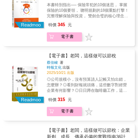
如對房屋賣方而言，若在2016年前就持有，建
劃與理財管理經驗，在本書運用數據的支持，
頭腦打結的說明：「個人綜合所得稅採屬地主
成「人人看得懂、用得起」的家庭工具。 這是
本書特別指出── 保險常犯的10個迷思， 掌握
議房地拆分價格出售。由於房地合一新制於
加上對人性與人生的觀察，在眾多產品、銷售
義，不論本國人或外國人，只要有我國來源所
一本真正能用的「照表操課」工具書，用清晰
保險的10個要領， 聰明規劃的18個重點打擊！
2016年才上路，目前多數民眾持有的房地產還
技巧與利益衝突當中，整理出以簡御繁的規劃
得者，即有繳稅義務。反之，若非我國來源所
的操作流程與實際表單，帶您深究家庭最常遇
完整理解保險與投資， 雙劍合璧的核心理念！
是適用舊制。房屋因為逐年折舊而減少價值，
軸線，簡單直擊核心。傳授如何用最少的成本
得（如台灣人於國外工作所得），則免課我國
到的稅務盲點與個案的錯誤經驗，提供可以直
10個迷思 &times; 10個要領 &times; 18個保險
而近年來土地的公告現值逐漸調漲，長期持有
345
買到最大的保險，省下來的錢用來投資的「雙
Readmoo
特價
元
的所得稅。」本書也有類似文字，但是涉及重
接上手操作的資產配置建議。您不需要具備法
重點打擊 ， 啟動保險思維，輔以投資策略，
後，房屋價格占不動產總價的比例通常會降
劍合璧保險哲學」！本書列舉了四大議題： 議
要觀念，皆繪製圖表，讓讀者快速了解。◆完
律或稅務背景，也能有效避免高達90%的家庭
讓保險守住風險底線，投資創造上限！ ‧你的保
低。因為「舊制」僅對房屋部分課所得稅，如
題一：人生四大風險「生老病死」的保險建議
電子書
整說明個人稅制，讓你的稅法知識超越同儕！
傳承錯誤。 朱老師深信，傳承不是財務規模的
險是「買」的，還是「規劃」來的？ ‧你是否繳
果你持有的「舊制」不動產，購買時有拆分房
「半生（失能）、老、病、死」之人生四大風
「綜合所得稅＋最低稅負制＋分離課稅」，才
問題，是家庭關係的問題。而本書提供的工
了高額保費，卻在事故發生時才發現保障不
屋、土地價款，未來賣出時建議拆分房地價格
險，要了解與規劃管理，就必須了解保險架構
能構成完整的個人所得稅制。本書以深入淺出
具，正是讓家庭更平安、更有準備、更能彼此
足？ ‧從小幫孩子把保險買好、買足、買滿，是
出售。◆不當稅務規劃完全解析，教你聰明節
與結構。本書將失能列為重中之重，尤其中壯
的方式，解答人生中不同階段或面向（職涯發
理解的關鍵。 誠摯推薦給： ♦ 想替父母做傳承
正確的保險規劃嗎？ ‧從理財的角度來看，台灣
【電子書】老闆，這樣做可以節稅
稅，利人利己！許多常見的稅務規劃，其實暗
年更是重要，畢竟此時影響的不只是自己一個
展、投資理財、買房置產及財富傳承）面對的
規劃的人♦ 擔心子女財務不穩、需要保護安排
人最愛的「儲蓄險保單」，究竟是靈丹還是毒
藏風險。本書各以專門單元解說。例如，利用
蔡佳峻
著
人，而是一個家庭。 議題二：從單身到退休的
重要財務及稅務議題。◆提供個人綜合所得、
的家庭♦ 正在買房、持有房產的人 ♦ 手上有保
藥？ ‧買壽險，要選有現金值，還是無現金值的
人頭來分散薪資所得、分散股利所得或漏報收
時報文化
出版
完整藍圖 依照人生不同的階段，從單身族、頂
投資理財、房地產、遺產傳承（含贈與）四大
單、但不知道受益人如何設定的人 ♦ 想用信託
保單比較好？ 闕又上老師以40年厚實的保險規
入，國稅局已經運用電腦提供異常薪資所得查
2025/10/21 出版
客族、有小孩的家庭，一直到中老年，逐步探
主題的節稅要訣！本書提出25項節稅建議，例
保護家人、卻不知道從哪開始的人 ♦ 任何想讓
劃與理財管理經驗，在本書運用數據的支持，
核清單，對利用人頭列報薪資的公司商號全面
◎公司規模小，沒有預算請人記帳又怕出錯，
討保險規劃的重點，並提出實際建議，幫助您
如對房屋賣方而言，若在2016年前就持有，建
家人更有保障的人 讓這本實戰工具篇，成為您
加上對人性與人生的觀察，在眾多產品、銷售
選案查核。而一般人的薪資所得水準不難判
怎麼辦？◎看到財報就頭痛，這些數字對經營
更清楚地檢視，自己拿到的保險規劃內容是否
議房地拆分價格出售。由於房地合一新制於
家族傳承道路上的明燈，把愛，用最不會造成
技巧與利益衝突當中，整理出以簡御繁的規劃
斷，因為一個人的工作能力有限，不可能同時
企業有何影響？◎日日蹲在咖啡廳工作，這種
合理。 議題三：台灣投保人常犯的十大迷思 台
2016年才上路，目前多數民眾持有的房地產還
傷害的方式傳下去。
軸線，簡單直擊核心。傳授如何用最少的成本
在多個單位工作。若個人受領薪水每月10萬元
用餐發票，怎麼銷帳？ 創業既要精通經營策
灣投保人十大迷思最重要的第一項，就是不了
是適用舊制。房屋因為逐年折舊而減少價值，
315
買到最大的保險，省下來的錢用來投資的「雙
Readmoo
特價
元
以上超過5筆，有違常情。此外，許多人頭與公
略、釐清財務結構，如何聰明節稅，更是重中
解金錢運作的法則，也不了解保險是整體理財
而近年來土地的公告現值逐漸調漲，長期持有
劍合璧保險哲學」！本書列舉了四大議題： 議
司股東或員工具有親屬關係（如配偶），且當
之重！ 全書共分六大章節，從第一章為公司量
的一環節，需要全方位考量。最根本有效的，
後，房屋價格占不動產總價的比例通常會降
題一：人生四大風險「生老病死」的保險建議
年度申報所得極低或無應納稅額，若進一步查
電子書
身打造的節稅策略，來到與「日常營運開
就是及早打造「可以應付各種風險，而且是多
低。因為「舊制」僅對房屋部分課所得稅，如
「半生（失能）、老、病、死」之人生四大風
核資金流程，多半可發現有資金回流的現象。
銷」、「購置、管理固定資產」有關的節稅策
項來源的資產製造器」。 議題四：保險經紀人
果你持有的「舊制」不動產，購買時有拆分房
險，要了解與規劃管理，就必須了解保險架構
《洗錢防制法》新制自2017年6月28日施行後，
略，乃至於如何應對「股權投資」的相關節稅
如何創造雙贏 身為專業的保險經紀人，卻只能
屋、土地價款，未來賣出時建議拆分房地價格
與結構。本書將失能列為重中之重，尤其中壯
運用人頭帳戶進行租稅規避或逃漏稅，除了可
策略，甚至是與老闆個人息息相關的節稅策
引導客戶購買公司力推的產品，來達到業績目
【電子書】老闆，這樣做可以節稅：企業
出售。◆不當稅務規劃完全解析，教你聰明節
年更是重要，畢竟此時影響的不只是自己一個
能觸犯《稅捐稽徵法》，以詐術或其他不正當
略，直到最後一章探討如何因應國稅局查稅的
標嗎？保險公司開發的任何一項產品，都有適
新創、成長、傳承必備的實戰指南36計
稅，利人利己！許多常見的稅務規劃，其實暗
人，而是一個家庭。 議題二：從單身到退休的