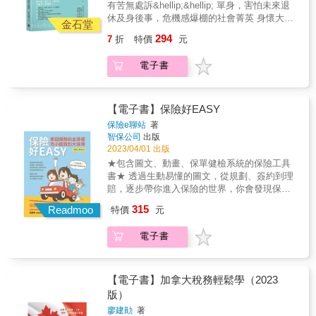
些稅款及罰鍰如果可以省下來，公司的利潤就
有苦無處訴&hellip;&hellip; 單身，害怕未來退
並不否定保險商品的效用。只是要正確的運
信託業務，清楚講解功能與規劃流程，讓你的
狀況調整。 & ★保險相關知識一次說明 &&&
會增加，員工的薪水就有機會上漲。中小企業
休及身後事，危機感爆棚的社會菁英 身懷大筆
用。本書在最後兩章，提出明確的具體的建
人生風險控管，績效滿分！ ■對象&rarr;節稅？
金石堂
保險有許多專有名詞，如果沒有相當的了解，
主為什麼要看這本書？◎ 作者多年來在法官學
退休金，總覺得親友們各個口蜜腹劍，天倫之
議。讓你把錢花在刀口上。
資產保全及傳承？準備退休金？&hellip;&hellip;
很難看懂保險契約的真義。如宣告利率及預定
294
7
折
特價
元
院、財政人員訓練所、各區國稅局與其他公部
樂真奢侈 老夫妻坐擁精華區透天厝，卻只能靠
不管你的需求是什麼，這本書通通滿足你。 ■
利率。 宣告利率及預定利率多會揭露在保單
門的授課經驗，瞭解國稅局如何課稅，法院如
老人年金過活？ 退休金準備好了，但我要怎麼
效用&rarr;Step by step協助民眾規劃資金，並
DM中，只不過宣告利率字體大，而預定利率字
電子書
何判決，深切知道國稅局及法院真正在乎什
發落這筆資產？ 考驗人性，如何確保口袋裡的
在未來無法處理資產時，透過安養信託提供保
體小，可能要在注意事項或備註中仔細找找
麼。◎ 傳達正確的觀念給中小企業主，告訴他
錢花自己身上！ & 本書教你如何活到人生的最
障。 & 專業推薦 & 呂蕙容｜信託公會秘書長
看。通常，當實際的宣告利率高於預定利率
們該如何節稅，並建立法遵意識，合法且有效
後一刻，都有錢可用。邁入中高齡階段，你一
陳美娟｜國泰世華銀行信託部協理 田念昕｜遠
時，保戶可獲得增值回饋金／分紅金等；若實
地少繳稅。會計師、記帳士和律師為什麼要看
定要做到的「老後財富自主」，輕鬆規畫你的
【電子書】保險好EASY
東商銀信託部部長 &
際的宣告利率低於預定利率時，就沒有增值／
這本書？◎ 作者曾任稅務律師，有多年訴訟及
長壽人生，妥善規畫退休金流，養錢防老。 &
保險e聊站
著
分紅回饋金，對保險公司是利差損，此時，保
非訟經驗，可以協助專業人士正確適用稅法，
我是老人但絕不「下流」！預約不為金錢煩惱
智保公司
出版
單價值準備金只能以預定利率計息增值，所
完整掌握稅法的發展趨勢。和市面上節稅的書
的老後... & 4大目標，高效規劃，將資產分配做
2023/04/01 出版
以，預定利率又被視為保單的保證最低利率。
籍有什麼不同？◎ 本書用案例、故事撰寫。複
好做滿 ■特色&rarr;以實際案例搭配規劃重點，
★包含圖文、動畫、保單健檢系統的保險工具
& ★不只挖出問題，也提出明確的建議 & 作者
雜事情簡單化，專業事情通俗化，讀者容易閱
讓不同需要的人都能輕鬆抓住竅門。 ■種類
書★ 透過生動易懂的圖文，從規劃、簽約到理
並不否定保險商品的效用。只是要正確的運
讀吸收。
&rarr;本書共計規畫7種不同屬性與需求的安養
賠，逐步帶你進入保險的世界，你會發現保險
用。本書在最後兩章，提出明確的具體的建
信託業務，清楚講解功能與規劃流程，讓你的
很Easy。掌握大原則，讓你拿回保險主導權，
議。讓你把錢花在刀口上。
315
人生風險控管，績效滿分！ ■對象&rarr;節稅？
Readmoo
特價
元
用小錢買到大保障！
資產保全及傳承？準備退休金？&hellip;&hellip;
不管你的需求是什麼，這本書通通滿足你。 ■
電子書
效用&rarr;Step by step協助民眾規劃資金，並
在未來無法處理資產時，透過安養信託提供保
障。 & 專業推薦 & 呂蕙容｜信託公會秘書長
【電子書】加拿大稅務輕鬆學（2023
陳美娟｜國泰世華銀行信託部協理 田念昕｜遠
版）
東商銀信託部部長 &
廖建勛
著