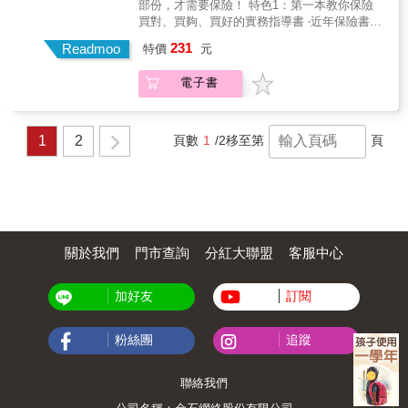
部份，才需要保險！ 特色1：第一本教你保險
排序出最擔心的風險類型&rarr;執行精準的「需
買對、買夠、買好的實務指導書 ‧近年保險書主
求分析」 特色3：用最少保費，讓4大風險退散
要包括：迷思類、騙術類（高保費低保障）、
231
‧人生有四大風險（死殘病老），本書有系統性
Readmoo
特價
元
低保費高保障類、保險理財類、案例集結類，
地提供保障對策，而且是小錢買到高保障的對
缺乏「實務指導類」。 ‧買保險，如果沒有從系
策。
電子書
統性的實務指導入手，吸收再多猶如碎片般的
知識，還是不知如何開始買？不知如何調整？
很容易就陷入買錯、買太少、買太多的窘境。
特色2：第一本先從整體財務下手、再談風險管
1
2
頁數
1
/2
移至第
頁
理的保險書 ‧買保險如果沒有兼顧整體財務的需
求、人生夢想目標的實現，就會錯置資源、浪
費有限且珍貴的資金預算。 ‧正確的流程應該
是：先確認家庭追求的重要價值、人生目標
&rarr;盤點家庭的年度盈餘、與財富淨值&rarr;
排序出最擔心的風險類型&rarr;執行精準的「需
求分析」 特色3：用最少保費，讓4大風險退散
關於我們
門市查詢
分紅大聯盟
客服中心
‧人生有四大風險（死殘病老），本書有系統性
地提供保障對策，而且是小錢買到高保障的對
加好友
訂閱
策。
粉絲團
追蹤
聯絡我們