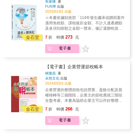
倍，作者初步估算，如果你的投資保單的投報
動輒都是以「小時」計費，代價太高，我們用
朱家棟
著
本理財暢銷書，本書即是以常識邏輯思考，進
◎佳偶變怨偶，怎麼保住財產不被另一半奪
率是3%的話，保單價值在87歲時失效。如果投
FUN學
出版
一本書的親民價格，幫你省下萬萬稅。◎生前
行比較分析，探討（人身）保險商品之必要性
走？ ◎貸款去投資，賺錢又能節遺產稅。金額
報率是0%，會在67歲失效。許多投資人沒有弄
2025/01/01 出版
是贈與，死後叫遺產，怎麼讓老者心安、少者
與適用性。 & 本書帶你深入瞭解保單關鍵細
沒算好，國稅局會追查。別以為「爭產」這件
清楚，到時白忙一場。說它是地獄保單，也許
不爭？․藝人陳松勇決定把遺產全部留給看護，
☆本書依據財政部「114年發生繼承或贈與案件
節！ 讓你不被當肥羊，能夠聰明買保險！ & 在
事，只有身家上億的豪門才會發生，一般家庭
有點誇張，但不是全無道理！作者在書中公開
但律師提醒， 陳松勇的弟弟仍有「特留分」，
適用免稅額、課稅級距金額、不計入遺產總額
深入了解之後，作者發現許多投保人必須了解
照樣會為了爭一塊地、一棟房甚至一張紙，為
友人的1,000萬元投資型保單，10年共繳了783
不能不給。什麼是特留分、應繼分？․長榮集團
及各項扣除額之金額一覽表」修訂遺贈稅規劃
的關鍵細節。 & 舉例來說，投資型保單有一個
了財產分配，親人變仇人。執業超過20年的信
萬元保費，但是，保單卻依舊失效，保費全歸
創辦人張榮發的遺囑，一度被質疑無法律效
Part 1──遺產與繼承者們遺贈稅規劃 Part 2──
內扣的費用，保險成本（簡單的說就是保險公
273
達聯合會計師事務所所長胡碩勻，天天遇到這
金石堂
7
折
特價
元
零！ && 邏輯思考及常識貫穿全書的內容。作
力， 導致四子張國煒被逼出長榮航空。有效遺
遺產申報全攻略遺贈稅規劃 Part 3──4方法／4
司用來支付理賠的費用）。它是直接由你的保
類案例。這一回，他不只教你如何做好《節稅
者一位40幾歲友人想買的保單如下，並問作者
囑有5種，意識不清時才寫恐無效。 ․提早分好
步驟／5目標精選30個Q&A諮詢案例「朱老師稅
單帳戶價值中扣除。因此你很難察覺這筆支
的布局》──他的關於財稅的第一本書，更要分
電子書
的看法。 這是○○人壽的「20年繳／終身意外
財產，兒女拿了錢就把我送進安養院…… 作者
務放大鏡」●遺產不想分給家人該怎麼做？●子
出。如果你的保單帳戶價值，小於保險成本，
享他自執業以來最多人問的兩大問題：「遺產
險」，在16歲至50歲買此份「20年繳／終身意
推薦兩招專治不肖子：寫「遺囑週記」和成立
女不會管理遺產怎麼辦？●如何分年贈與效益最
那麼你就要開始繳危險保費，否則保單就會失
和贈與」的節稅細節。因為光懂法條沒有用，
外險」的保費，同樣是17,390元／年。保費並
遺囑信託。 ◎把財產變免稅的方法——移轉 ․
大？●房地產贈與當心繳稅暴增10倍？●遺產稅
效。 保險成本幾乎是隨年齡而成等比級數增
你得了解其中的操作細節，財產怎麼贈，孩子
無年齡上的差異，20年的總繳保費共347,800
節省遺產稅最簡單的方法是「買保險」，把小
20%，如何降至10%以下？●如何移轉仍有主控
【電子書】企業營運節稅帳本
加，例如男性60歲的保險成本是30歲的10.3
拿了錢還是會孝順；遺產怎麼分，老者心安、
元；此份保單給付項目多，還有101歲祝壽金10
孩列為受益人，遺產稅幾乎砍半。 （書中列表
權？別在該規劃時，選擇等待、遲疑、或晚點
倍，作者初步估算，如果你的投資保單的投報
林隆昌
著
少者不爭。畢竟，上門找會計師、律師諮商，
萬元，看起來很吸引人。 & 作者告訴他，此是
試算給你看） 但千萬不能大人付保費，小孩領
再說！遺產規劃，一生一次，錯過此生不再有
率是3%的話，保單價值在87歲時失效。如果投
永然文化
出版
動輒都是以「小時」計費，代價太高，我們用
終身意外險，疾病死亡或疾病住院醫療非本保
滿期金給付。 如果你忽略這些細節，保險就變
機會！
報率是0%，會在67歲失效。許多投資人沒有弄
2024/05/03 出版
一本書的親民價格，幫你省下萬萬稅。◎生前
單之保障範圍，而且還得挑假日搭大眾運輸工
贈與，國稅局馬上找上門。․房貸好沉重，卻是
清楚，到時白忙一場。說它是地獄保單，也許
企業營運的整體節稅包括營業、盈餘分配及股
是贈與，死後叫遺產，怎麼讓老者心安、少者
具而意外身故，家人才能領得到800萬元的保險
節稅最佳工具，因為繼承有房貸的房子，有機
有點誇張，但不是全無道理！作者在書中公開
權移轉等三個階段，企業主的節稅應就三階段
不爭？․藝人陳松勇決定把遺產全部留給看護，
金，否則只好忍耐活到101歲領10萬元祝壽金，
會免繳稅。 先買好房再過戶給小孩，還是直接
友人的1,000萬元投資型保單，10年共繳了783
全盤考慮。本書為協助企業主可以作好整體節
但律師提醒， 陳松勇的弟弟仍有「特留分」，
加減算一算，他就改買其他保單了。 姑且以常
用小孩的名義購屋，這是節稅的重要細節。 萬
萬元保費，但是，保單卻依舊失效，保費全歸
稅，特別從營業、盈餘分配及股權移轉三個階
不能不給。什麼是特留分、應繼分？․長榮集團
識邏輯來分析此份保單：「住院2,000元／日，
一小孩拿到房子之後竟轉賣，父母又該怎麼
266
金石堂
7
折
特價
元
零！ && 邏輯思考及常識貫穿全書的內容。作
段設計、說明，相信本書可以幫助您有效而整
創辦人張榮發的遺囑，一度被質疑無法律效
每次最高6萬元（※即住院30天&times;2,000元
辦？◎資產傳承前，最安全的所在——信託 港
者一位40幾歲友人想買的保單如下，並問作者
體地節稅。 & 本書在規劃工具的解說方面，其
力， 導致四子張國煒被逼出長榮航空。有效遺
／日），需要住院174天（＝總繳保費347,800
星沈殿霞成立遺囑信託，保障未成年的鄭欣宜
電子書
的看法。 這是○○人壽的「20年繳／終身意外
範圍包括：境內投資公司、境內書審公司、境
囑有5種，意識不清時才寫恐無效。 ․提早分好
元&divide;2,000元／日），才能花完總繳保
到35歲之前的生活品質； 梅豔芳生前將近億元
險」，在16歲至50歲買此份「20年繳／終身意
外公司、OBU存款帳戶、信託及人壽保險等；
財產，兒女拿了錢就把我送進安養院…… 作者
費，可能嗎？看看自己父母及周遭親朋長輩，
港幣財產設立信託基金，每月固定支付生活費
外險」的保費，同樣是17,390元／年。保費並
討論涉及的稅目包括：營業稅、印花稅、營利
推薦兩招專治不肖子：寫「遺囑週記」和成立