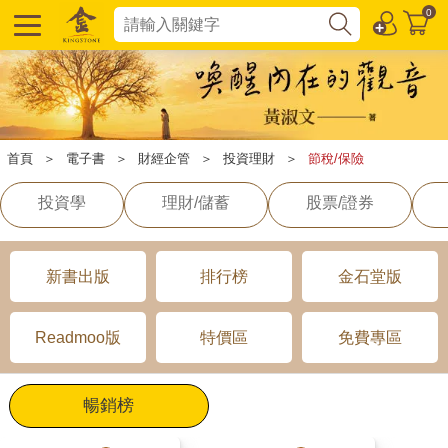
0
首頁
＞
電子書
＞
財經企管
＞
投資理財
＞
節稅/保險
投資學
理財/儲蓄
股票/證券
新書出版
排行榜
金石堂版
Readmoo版
特價區
免費專區
暢銷榜