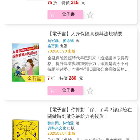
可以獲得相當時間的保障。 這樣算下來，如果
315
75
折
特價
元
險，你也必須對連結的投資標的有一定的了
下午3點發生意外導致失能，他是否可以申請勞
「順利」，你是可以用極低的成本(以上例而
解。才能充分發揮投資型保險的效益。 本書全
保給付？ ．你知道勞工保險和國民年金保險有
言，你的解約金還高於付出的保費)來取得高額
電子書
面解析投資型保險的原理及相關知識。讓你可
哪些保險給付嗎？ ．你知道非因公生病住院４
的保障。 如果這個年輕人選擇投資型年金保
以清楚判斷是否要購買相關的商品，不會因為
天以上，有無勞保給付？ 如果你對現行社會保
險。以某市售商品為例，在年繳1萬人民幣，連
誤解而浪費了金錢。 本書特色 大量案例，降低
險沒有清楚的概念，就會非常非常容易把錢花
續20年的情況下。若連結的商品年化投資報酬
小白入門的困難度 金融商品的產生，會運用到
在不該花的地方，而那筆錢你原來是可以用在
【電子書】人身保險實務與法規精要
率同樣為3%。那麼在第30年開始，可以領取年
許多日常生活碰不到的概念，因此入門的門檻
投資上、或是提升生活品質。 人吃五穀雜糧，
金終身，月領1077人民幣，並保證至少15年。
賀冠群、廖勇誠
著
其實不低。本書解決的方法是利用大量的案例
總是會有倒楣事發生，因此需要買保險，以轉
鑫富樂
出版
投資型年金保險若連結的商品年化投資酬率
來說明。讀者如果看內文覺得吃力，不妨先往
嫁風險。風險的轉嫁不是無價，但是要如何把
2020/03/20 出版
為-3%，那麼在第30年，只能一次領回104158
下看案例。會更容易進入狀況。 看懂保險公司
費用降到最低，免得因為「保險」而產生財務
元人民幣。 不過投資型人壽保險的績效與你選
金融保險證照時代早已到來！透過證照取得資
網站的資訊，收集資料不求人 所有保險公司都
「風險」？ 一個最基礎的概念，就是商業保險
擇的投資標的有很大的關係。同樣一個30歲的
格、提升專業與增加競爭力，確實是現今不可
會把相關商品資訊放在網站上。只是大量的專
要與社會保險妥善的搭配，用商業保險補社會
年輕人。如果投資績效連續34年每年都
抗拒的趨勢。本書特別以壽險公會壽險業務員
有名詞，讓一般消費者望而卻步。本書替你用
保險的不足。很可惜，多數人上班多年，還是
為-3%，那麼保險會在63歲時結束。20年的解
考試範圍為主軸，並輔以選編與自編業務員考
白話解釋網站在的「文言文」條文。讓你可以
280
不太清楚自己的社會保險有哪些。反正出了
金石堂
7
折
特價
元
約金也只有約67.3萬。 因此，購買投資型保
題及105~108年人身保險代理人人身保險實務
輕鬆看懂每一家保險公司的投資險商品。 操作
事，去會問公司人事就好了。 在這樣的情況
險，你也必須對連結的投資標的有一定的了
概要考題，透過系統化列舉編撰與逐題解析模
實務建議，讓你少走冤枉路 由於投資型保險可
下，談什麼商業保險和社會保險的搭配呢？ 我
電子書
解。才能充分發揮投資型保險的效益。 本書全
式，協助從業人員或學生效率化學習壽險商
以依人們的生命周期而調整。因此作者建議讀
國社會保險超強，提供以下左列的給付，不足
面解析投資型保險的原理及相關知識。讓你可
品、條款法規、壽險行銷規範與壽險實務。 本
者在30歲到65歲階段以投保較高的保額為主要
之處則用相對應的商業保險（右列）來補足：
以清楚判斷是否要購買相關的商品，不會因為
書除了是量身訂作的人身保險業務員測驗用書
目標。而在65歲之後將它從以保障為主，調整
死亡給付&&&&&&&&&&&&& &rarr;人壽保險、
誤解而浪費了金錢。 本書特色 大量案例，降低
及壽險代理人壽險實務參考書外，更透過重點
【電子書】你押對「保」了嗎？讓保險在
改變為儲蓄目的。投資型人壽保險中的保單帳
投資型人壽保險 老年給付&&&&&&&&&&&&&
小白入門的困難度 金融商品的產生，會運用到
系統化、項目化與圖表化的模式，結合作者實
關鍵時刻做你最給力的後盾！
戶價值，是高齡者財富移轉的良好工具，善用
&rarr;年金保險、投資型年金保險 失能給付、健
許多日常生活碰不到的概念，因此入門的門檻
務經驗，協助讀者對於壽險商品、條款法規、
保險「有條件｣可免納入遺產稅，在財富管理上
保&&&&&&& &rarr;長期看護險、特定傷病險
劉白閔、林怡萱
著
其實不低。本書解決的方法是利用大量的案例
壽險行銷與招攬規範，能有進一步的學習與成
達到最優效益。
資料夾文化
出版
生育和傷病給付 、健保 &rarr;醫療險，重大疾
來說明。讀者如果看內文覺得吃力，不妨先往
長，並適合作為學生們的人身保險課程教材。
2020/03/04 出版
病險、特定傷病險 重點是以社會保險為基礎，
下看案例。會更容易進入狀況。 看懂保險公司
本書特色 1.內容= [壽險業務員 (保險實務+保險
補不足之處。如果你擔心遇到重大的意外，