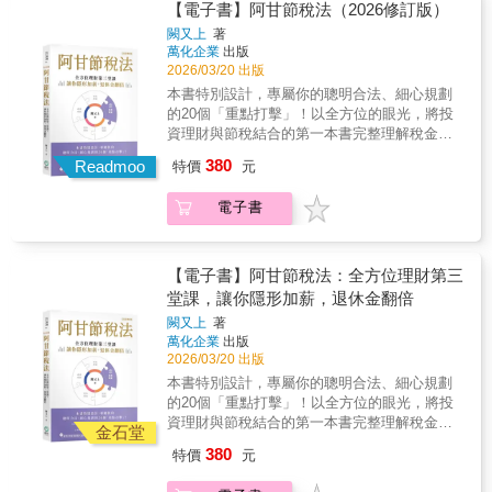
富二代。 ◎喜歡嗎？送給你──贈與稅篇 有錢
稅，也告訴你如何合法節稅。艾蜜莉會計師一
【電子書】阿甘節稅法（2026修訂版）
用圖來解釋難懂的概念；用表格、邊欄呈現重
人為什麼這麼愛買豪宅給兒女？ 原來留不動產
次告訴你25項一定要知道的節稅撇步，讓你不
要參考資料；用淺白的文字說明所有重要法
闕又上
著
給下一代超節稅，如果附房貸居然更划算。 長
繳冤枉稅！多數人（相信包括你），在5月繳稅
萬化企業
出版
源；用案例來說明規定如何適用。本書為所有
輩送什麼給新人當新婚賀禮，最能表達祝福之
時期，都會感到心痛。你心裡是否有個疑問，
2026/03/20 出版
程度的讀者建立清楚的個人稅制系統概念，有
意又能躲過贈與？ ◎有房斯有財，儘管政府要
每年到底是在繳些什麼稅？有什麼方法可以合
了基本概念之後，你才知道如何真正合法節
本書特別設計，專屬你的聰明合法、細心規劃
你萬萬稅──不動產篇 省吃儉用買下不動產，政
法節稅，而不被安上逃稅的罪名。你是否年年
稅。例如，如果你了解個人所得稅是採「現金
的20個「重點打擊」！以全方位的眼光，將投
府會收你萬萬稅，怎麼合法減免？ 不動產實價
心痛、年年疑惑，但是一年過一年。本書解決
收付制」（即按照現金收支的時點判定所得及
資理財與節稅結合的第一本書完整理解稅金如
登錄後加上房地合一稅，隨便賣房等於再多送
你陳年的「痛」和「疑慮」，讓你知道稅的系
費用歸屬年度），同時，綜合所得稅是採累進
何吃掉你的財富獲利。小資族也要懂的聰明節
一間房給國稅局！ 不用擔心，只要你弄清楚一
380
統和節稅的方法。你年年的「痛」和「疑慮」
Readmoo
特價
元
稅率，你自然會知道可以透過調整收入實現的
稅，讓退休金再翻一倍！4大領域X 20個節稅重
生一次、一生一屋的規則， 還有重購退稅加上
是因為稅制很難、稅法很雜，你搞不懂，根本
時間點，讓所得實現在稅率較低的年度來節
點打擊 ，啟動節稅思維，運用多元節稅策略，
自用住宅優惠，賣房就能不用繳稅！ 搞懂所得
無法談論合法節稅這檔事。因為你不懂，你心
電子書
稅。作者提出25項節稅訣竅，如提高勞保退休
融合多樣工具，小資族與中產階級存下第一桶
稅、遺產稅、贈與稅到房地合一稅的所有眉
目中的節稅方法只有：把所得掛給人頭、多報
金的提撥比例，提撥的部分當年免稅，自然降
金的機會來了！ ※新增公司投資與個人投資稅
角， 你可以合法的少繳稅，甚至一輩子不繳
撫養親屬等，但這些可能是逃漏稅的偏門，你
低你的稅基。到退休領用時，因為你的收入
法之比較※新增2026綜合所得稅新制之調整說
稅。
或許能少繳稅，也可能讓國稅局上門要你補稅
低、稅率也低，自然比現在繳稅來得划算。增
明‧如何避免高額稅負與誤觸法律風險，不踩
【電子書】阿甘節稅法：全方位理財第三
加罰金。本書讓你輕鬆而完整解決上述問題；
加儲蓄的同時，也省下稅金，一舉兩得。中華
雷？‧投資證券究竟是長期持有好，還是避開股
堂課，讓你隱形加薪，退休金翻倍
用圖來解釋難懂的概念；用表格、邊欄呈現重
民國萬萬稅，所以對個人（自然人）而言，除
息稅比較好？‧贈與現金買房、直接贈與房子、
要參考資料；用淺白的文字說明所有重要法
闕又上
著
了個人所得稅外，投資理財、房地產、遺產及
繼承房產，哪個比較好？‧夫妻如何報稅最省
萬化企業
出版
源；用案例來說明規定如何適用。本書為所有
贈與等相關稅賦問題，在人的一生中也幾乎一
稅？配偶之間的資產互轉又該注意哪些稅？ ‧政
2026/03/20 出版
程度的讀者建立清楚的個人稅制系統概念，有
定會遇到，本書各以專章介紹。你不愛繳稅，
府為何願意給予750萬免稅的海外所得，透露出
了基本概念之後，你才知道如何真正合法節
本書特別設計，專屬你的聰明合法、細心規劃
所以你想了解稅，進而節稅；不過稅又很難
哪些訊息？闕又上老師以40年豐厚的財務規劃
稅。例如，如果你了解個人所得稅是採「現金
的20個「重點打擊」！以全方位的眼光，將投
解，所以你永遠不懂稅，永遠多繳稅。本書讓
和理財管理經驗，在本書傳授小資族與中產家
收付制」（即按照現金收支的時點判定所得及
資理財與節稅結合的第一本書完整理解稅金如
你打破上述惡性循環。本書在2018年出版後，
庭，如何在合法的情況下，找到有利的節稅方
金石堂
費用歸屬年度），同時，綜合所得稅是採累進
何吃掉你的財富獲利。小資族也要懂的聰明節
廣受好評，由於稅務相關法規逐年修正，因此
式，只要每年合法節稅省下15,000元，以此為
380
特價
元
稅率，你自然會知道可以透過調整收入實現的
稅，讓退休金再翻一倍！4大領域X 20個節稅重
針對2026年法條更新進行修訂，並新增介紹本
單位，讓台灣一流企業為你這筆小錢幹活，40
時間點，讓所得實現在稅率較低的年度來節
點打擊 ，啟動節稅思維，運用多元節稅策略，
年度最新且最重要議題。 本◇書◇特◇色
年下來，你得到的福利將高於國家勞保能夠給