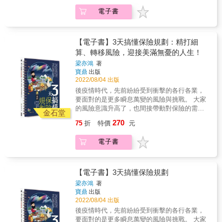
及稅負等問題 如果是五十歲以上，準備退休或
電子書
已退休人士。手邊應該已有部分的資產（不動
產、退休金或保險），但他們，可能更在乎這
些資產，未來是否能100%用在自己身上？或是
預先做好規劃&hellip;&hellip; 1.全台第一本操作
【電子書】3天搞懂保險規劃：精打細
「安養信託」議題的工具書，就算有，也是只
算、轉移風險，迎接美滿無憂的人生！
描述理論的內容，不具實用性。 2.作者改從
梁亦鴻
著
「實際操作」的角度切入，列舉各種信託模式
寶鼎
出版
的操作方法，保證實用。 3.對於希望更妥善規
2022/08/04 出版
畫退休財富自主及安度晚年的一般大眾，甚至
後疫情時代，先前紛紛受到衝擊的各行各業，
是信託業者來說，都是必買的好書。 &
要面對的是更多瞬息萬變的風險與挑戰。 大家
的風險意識升高了，也間接帶動對保險的需
金石堂
求。 買保險，是為了分攤並轉移風險， 以降低
270
75
折
特價
元
不在預期內的事故對自己和家人造成影響與損
害。 相信許多讀者都有買保險的經驗， 而且，
電子書
「風險管理」也的確是財富管理重要的一環。
問題是，你買保險時，是否已經搞懂基本概念
了呢？ ・保費是年繳好，還是月繳好？ ・利率
調升之後，儲蓄險的報酬還會高於定存嗎？ ・
【電子書】3天搞懂保險規劃
投資型保單的「保費」不是固定，「保額」也
梁亦鴻
著
是變動的 ・實支實付醫療險真的會「實支實
寶鼎
出版
付」嗎？ ・理賠金額遠不如預期、甚至無法理
2022/08/04 出版
賠時，該怎麼辦？ ・哪些是會被國稅局盯上的
後疫情時代，先前紛紛受到衝擊的各行各業，
投保特徵？ ・繳不出保費只好解約，已繳的就
要面對的是更多瞬息萬變的風險與挑戰。 大家