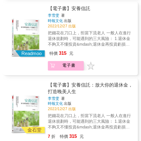
【電子書】安養信託
李雪雯
著
時報文化
出版
2022/12/27 出版
把錢花在刀口上，拒當下流老人 一般人在進行
退休規劃時，可能遇到的三大風險： 1.退休金
不夠又不懂投資&mdash;退休金再投資虧損風
險 2.有錢但害怕自己花不到&mdash;例如失能
315
Readmoo
特價
元
或失智，導致無力管理或動用資產 3.遺產分配
及稅負等問題 如果是五十歲以上，準備退休或
電子書
已退休人士。手邊應該已有部分的資產（不動
產、退休金或保險），但他們，可能更在乎這
些資產，未來是否能100%用在自己身上？或是
預先做好規劃&hellip;&hellip; 1.全台第一本操作
【電子書】安養信託：放大你的退休金，
「安養信託」議題的工具書，就算有，也是只
打造晚美人生
描述理論的內容，不具實用性。 2.作者改從
李雪雯
著
「實際操作」的角度切入，列舉各種信託模式
時報文化
出版
的操作方法，保證實用。 3.對於希望更妥善規
2022/12/27 出版
畫退休財富自主及安度晚年的一般大眾，甚至
把錢花在刀口上，拒當下流老人 一般人在進行
是信託業者來說，都是必買的好書。 &
退休規劃時，可能遇到的三大風險： 1.退休金
不夠又不懂投資&mdash;退休金再投資虧損風
金石堂
險 2.有錢但害怕自己花不到&mdash;例如失能
315
7
折
特價
元
或失智，導致無力管理或動用資產 3.遺產分配