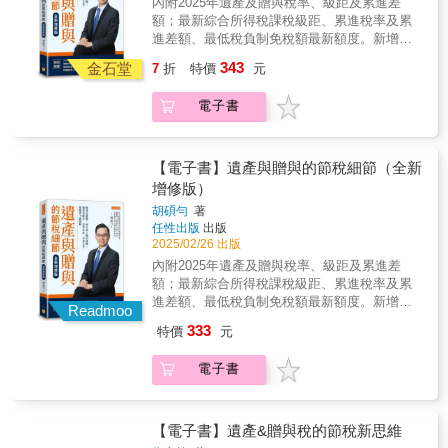
內附2025年遺產及贈與稅率、級距及累進差
約，年繳保費23,932元」，引發他對保險的興
雞飛狗跳。所以，無論資產多寡，提早做好自
Statistics》（如何用統計學說謊）；這是一本
額；最新綜合所得稅課稅級距、累進稅率及累
趣。 『直覺上，覺得替「0歲嬰兒」買保險好
己的遺產規劃，才能為下一代解決許多煩惱。
出版於1954年的小冊書，全書僅約150頁，共有
進差額、最低稅負制免稅額最新額度。新增囤
像怪怪的，通膨效應無止境，等她到35、50歲
10個小單元，書中文圖並茂，列舉了許多玩弄
房稅2.0新稅率、不動產二次繼承的房地合一稅
時的保單價值剩多少？因涉及家人的權益，乃
343
金石堂
7
折
特價
元
統計數據的案例和利用統計學騙人的技巧。 作
新算法。民視、東森、TVBS、ETtoday新聞
決定進一步研究保險商品，希望能了解「要保
者2年的碩士學習生涯中，並未覺得該書有何用
雲、遠見雜誌、天下、錢雜誌、經濟日報、工
人究竟能由保單獲得怎樣的保障」』。 & 作者
電子書
途，然而，回國重新就業後，卻逐漸啟發他的
商時報、商業周刊、今周刊、鏡週刊、聯合新
重視思考的邏輯。1985年在他35歲，因自感
「常識邏輯思考」潛能，對於日後工作上的空
聞網、三立新聞網、台視、Yahoo新聞、鉅亨
「學然後而知不足」，乃決定放棄11年的工作
調節能評估分析，有很大的幫助。因此，邏輯
網、關鍵評論網，各大媒體爭相邀約訪談《節
經驗，前往美國攻讀機械碩士。當時的系主任
思考&rarr;比較分析&rarr;檢討改善，成為作者
稅的布局》 ◎退休金被騙去投資、假冒遠房親
【電子書】遺產與贈與的節稅細節（全新
認為「工程師必須懂統計分析」，規定研究生
研究資訊／數據的三步曲，作者曾以此三步
戚來借錢……怎麼才能守住老本，安享晚年？
增修版）
須到數學系修統計學課程，他選了一門統計分
曲，寫過《拒當下流老人的退休理財計劃》等4
◎佳偶變怨偶，怎麼保住財產不被另一半奪
析學（Statistical Analysis），上課第一天，教
胡碩勻
著
本理財暢銷書，本書即是以常識邏輯思考，進
走？ ◎貸款去投資，賺錢又能節遺產稅。金額
授列了一些參考書籍，其中一本迄今仍記憶猶
任性出版
出版
行比較分析，探討（人身）保險商品之必要性
沒算好，國稅局會追查。別以為「爭產」這件
新、受益無窮的書是：《How to Lie with
2025/02/26 出版
與適用性。 & 本書帶你深入瞭解保單關鍵細
事，只有身家上億的豪門才會發生，一般家庭
Statistics》（如何用統計學說謊）；這是一本
內附2025年遺產及贈與稅率、級距及累進差
節！ 讓你不被當肥羊，能夠聰明買保險！ & 在
照樣會為了爭一塊地、一棟房甚至一張紙，為
出版於1954年的小冊書，全書僅約150頁，共有
額；最新綜合所得稅課稅級距、累進稅率及累
深入了解之後，作者發現許多投保人必須了解
了財產分配，親人變仇人。執業超過20年的信
10個小單元，書中文圖並茂，列舉了許多玩弄
進差額、最低稅負制免稅額最新額度。新增囤
的關鍵細節。 & 舉例來說，投資型保單有一個
達聯合會計師事務所所長胡碩勻，天天遇到這
Readmoo
統計數據的案例和利用統計學騙人的技巧。 作
房稅2.0新稅率、不動產二次繼承的房地合一稅
內扣的費用，保險成本（簡單的說就是保險公
類案例。這一回，他不只教你如何做好《節稅
333
特價
元
者2年的碩士學習生涯中，並未覺得該書有何用
新算法。民視、東森、TVBS、ETtoday新聞
司用來支付理賠的費用）。它是直接由你的保
的布局》──他的關於財稅的第一本書，更要分
途，然而，回國重新就業後，卻逐漸啟發他的
雲、遠見雜誌、天下、錢雜誌、經濟日報、工
單帳戶價值中扣除。因此你很難察覺這筆支
享他自執業以來最多人問的兩大問題：「遺產
「常識邏輯思考」潛能，對於日後工作上的空
電子書
商時報、商業周刊、今周刊、鏡週刊、聯合新
出。如果你的保單帳戶價值，小於保險成本，
和贈與」的節稅細節。因為光懂法條沒有用，
調節能評估分析，有很大的幫助。因此，邏輯
聞網、三立新聞網、台視、Yahoo新聞、鉅亨
那麼你就要開始繳危險保費，否則保單就會失
你得了解其中的操作細節，財產怎麼贈，孩子
思考&rarr;比較分析&rarr;檢討改善，成為作者
網、關鍵評論網，各大媒體爭相邀約訪談《節
效。 保險成本幾乎是隨年齡而成等比級數增
拿了錢還是會孝順；遺產怎麼分，老者心安、
研究資訊／數據的三步曲，作者曾以此三步
稅的布局》 ◎退休金被騙去投資、假冒遠房親
【電子書】遺產&贈與稅的節稅新思維
加，例如男性60歲的保險成本是30歲的10.3
少者不爭。畢竟，上門找會計師、律師諮商，
曲，寫過《拒當下流老人的退休理財計劃》等4
戚來借錢……怎麼才能守住老本，安享晚年？