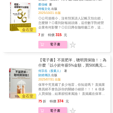
方法逃漏稅捐，處5年以下有期徒刑、拘役或併
攻防…… 引領讀者們建立稅務管理的新思維，
用的族群與對象，找到你的目標客戶族群，以
藏風險。本書各以專門單元解說。例如，利用
完整藍圖 依照人生不同的階段，從單身族、頂
蔡佳峻
著
科新台幣6萬元以下罰金外，還可能構成洗錢
解析當代企業節稅的核心理念。 從選擇組織型
需求分析為重要基礎，那就是金礦之所在！
人頭來分散薪資所得、分散股利所得或漏報收
時報文化
出版
客族、有小孩的家庭，一直到中老年，逐步探
罪。依利用人頭的方式不同，還可能另外涉及
態、管理固定資產、制訂股權投資與日常營運
入，國稅局已經運用電腦提供異常薪資所得查
2025/10/21 出版
討保險規劃的重點，並提出實際建議，幫助您
違反《公司法》、《銀行法》、《刑法》等，
開支的節稅策略， 全面涵蓋企業經營過程中可
核清單，對利用人頭列報薪資的公司商號全面
更清楚地檢視，自己拿到的保險規劃內容是否
◎公司規模小，沒有預算請人記帳又怕出錯，
不可不留意。◆2026年稅務法規變動、修訂內
能面臨的各種稅務挑戰，為中小企業主提供一
選案查核。而一般人的薪資所得水準不難判
合理。 議題三：台灣投保人常犯的十大迷思 台
怎麼辦？◎看到財報就頭痛，這些數字對經營
容最新免稅額、扣除額及課稅級距重複申報扶
套完整且實用的節稅指南。
斷，因為一個人的工作能力有限，不可能同時
灣投保人十大迷思最重要的第一項，就是不了
企業有何影響？◎日日蹲在咖啡廳工作，這種
養直系尊親屬認定原則網紅所得稅及營業稅課
金石堂
在多個單位工作。若個人受領薪水每月10萬元
解金錢運作的法則，也不了解保險是整體理財
用餐發票，怎麼銷帳？ 創業既要精通經營策
稅規範遺贈稅法修法草案重點整理最新當地一
315
7
折
特價
元
以上超過5筆，有違常情。此外，許多人頭與公
的一環節，需要全方位考量。最根本有效的，
略、釐清財務結構，如何聰明節稅，更是重中
般租金標準
司股東或員工具有親屬關係（如配偶），且當
就是及早打造「可以應付各種風險，而且是多
之重！ 全書共分六大章節，從第一章為公司量
年度申報所得極低或無應納稅額，若進一步查
電子書
項來源的資產製造器」。 議題四：保險經紀人
身打造的節稅策略，來到與「日常營運開
核資金流程，多半可發現有資金回流的現象。
如何創造雙贏 身為專業的保險經紀人，卻只能
銷」、「購置、管理固定資產」有關的節稅策
《洗錢防制法》新制自2017年6月28日施行後，
引導客戶購買公司力推的產品，來達到業績目
略，乃至於如何應對「股權投資」的相關節稅
運用人頭帳戶進行租稅規避或逃漏稅，除了可
標嗎？保險公司開發的任何一項產品，都有適
策略，甚至是與老闆個人息息相關的節稅策
【電子書】不當肥羊，聰明買保險！：為
能觸犯《稅捐稽徵法》，以詐術或其他不正當
用的族群與對象，找到你的目標客戶族群，以
略，直到最後一章探討如何因應國稅局查稅的
什麼「以小於年薪5%金額，買500萬元保
方法逃漏稅捐，處5年以下有期徒刑、拘役或併
需求分析為重要基礎，那就是金礦之所在！
攻防…… 引領讀者們建立稅務管理的新思維，
障險（10倍年薪）＋日額5,000元住院醫
何宗岳（股素人）
著
科新台幣6萬元以下罰金外，還可能構成洗錢
解析當代企業節稅的核心理念。 從選擇組織型
財經傳訊
出版
療險」就夠了？
罪。依利用人頭的方式不同，還可能另外涉及
態、管理固定資產、制訂股權投資與日常營運
2025/07/31 出版
違反《公司法》、《銀行法》、《刑法》等，
開支的節稅策略， 全面涵蓋企業經營過程中可
保單中究竟藏了多少地雷，你知道嗎？ 直揭業
不可不留意。◆2026年稅務法規變動、修訂內
能面臨的各種稅務挑戰，為中小企業主提供一
務員絕不會告訴你的關鍵小細節！！！ & 很多
容最新免稅額、扣除額及課稅級距重複申報扶
套完整且實用的節稅指南。
人買保險，結果卻招來風險！ 直揭藏在保單中
養直系尊親屬認定原則網紅所得稅及營業稅課
金石堂
的細節風險 台灣連續多年壽險滲透度全球第
稅規範遺贈稅法修法草案重點整理最新當地一
374
75
折
特價
元
一，但是只有53%的民眾買到足額的保障。 所
般租金標準
以許多台灣民眾，浪費了錢，影響財富的累
電子書
積， 真的遇到意外，卻又沒足夠的保障。 為了