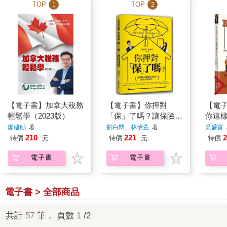
TOP
TOP
1
2
【電子書】加拿大稅務
【電子書】你押對
【電
輕鬆學（2023版）
「保」了嗎？讓保險在
你這
關鍵時刻做你最給力的
廖建勛
著
劉白閔、林怡萱
著
吳盛富
後盾！
210
221
2
特價
元
特價
元
特價
電子書
電子書
電子書 > 全部商品
共計
57
筆， 頁數
1
/2