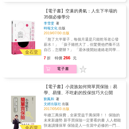
優給付）。 有兼差的新制勞保老年給付每月多
（CFP），把從事投資、稅務、保險多年的經
大於稅務。 ˙而資產在3,000萬以上，以稅務考
是否總是牢騷滿腹，每天早上睡醒、張開眼，
5,890元（=28396-22506），20年多領
驗寫成本書，公開他為客戶規劃保險的看法。
量為主。 本書全面說明保險的這三個功能。讓
就是只能開始等天黑&hellip;&hellip;滿腹的「心
【電子書】空巢的勇氣：人生下半場的
1,413,600元（=5890&times;12&times;20）。5
首先，他以全面的角度來看保險這一回事。對
讀者對保險這項金融工具，有全面的認識。 市
事」啥人知？ 如何為自己的下半生籌措一筆安
年只要多繳15,318元，就可以達到多領
35個必修學分
一個小資族來說，保險就是保險，但是對一個
場上不少保險書只著重於保障的部分，這符合
身立命的基金？ 怎麼替自己調養一個安度更年
1,399,620（=1413600-13980）元的效果。 ◆
有數百萬，甚至數千萬資金的人，保險則扮演
李雪雯
著
大多數人的需求沒有錯，不過並不能涵蓋保險
期的身體？ 如何打造一個快樂有方向的退休生
圖文對照，快速掌握重點 許多抽象的事物，用
時報文化
出版
財富傳承或是節稅的功能為重。你可能是一個
的全面功能。 ◆符合現況的建議 2019年中，保
活？ 看到這裡，妳應該立即停止抱怨，正視自
敍述的方式讀者不易理解，本書用大量的圖
2019/07/30 出版
小資族，不應對保險建立全面的視野嗎？如此
險產業產品結構發生重大變革，短天期儲蓄險
己的三大狀況，開始打理妳的下半生，除非妳
例，讓你輕易了解複雜的觀念，內心不再糾
重要的投資工具，你可以說我只要懂我現在用
「熬了大半輩子，每個月還是只能乾等老公發
將會慢慢停售，失能險因為賠率過高，紛紛進
想變成滅絕師太，否則還是耐著性子，把本書
結。 ◆大量案例，化抽象為具體 抽象的文字說
得到的部分就好，而不願意花一兩個小時，先
薪水！」 「孩子雖然大了，但驚覺他們養不活
行調整。本書因而進行改寫，以提供你最新、
看完！ 沒有生活智慧的女人，永遠都無法成為
明，有時讓人難以理解，但是一個實際的案
建立全面的觀念，那你可能就永遠都達不到有
自己，怎麼辦？」 「退休後開始連絡老同學，
最正確的保險知識。 ◆正確的觀念，讓你不花
真正的好命女。 也或許妳身邊有錢，但卻不知
金石堂
例，就說明了一切。本書用大量的案例說明，
個兩三千萬的高資產階級？ 本書特色 ◆全面的
卻發現死的死，離的離，想想自己
錢買到「誤解」 如果你花了錢買了重大疾病
道如何讓錢增值，為自己的未來提供一份保障
266
讓你由新手變專家。如： 志明45年次，在53歲
7
折
特價
元
視野 保險這項理財工具有三個功能：「避險、
&hellip;&hellip;心真慌！」 年屆50了，發現自
險，一旦不幸發生，你立刻可以獲得理賠？ 不
&hellip;&hellip; 不懂得保養身體的女人，也許
就離開職場，當年國保開辦不久，自然就被納
投資、節稅｣。其偏重，基本上視個人的財產多
己除了守著「空巢」，身邊竟甚麼也抓不著
是，以中風為例，必須是要達成腦中風後殘障
會賺錢，但卻守不住健康，一切依舊枉然！ 作
入國保。57歲國保期間因意外死亡，國保年資
電子書
少而定。 ˙資產在300萬以下，以保險為主。 ˙
&hellip;&hellip; 談理財，道健康，聊生活，3大
的狀態時（重度），重大疾病險才會理賠！ 本
為一個女人，妳有幾件事情在孩子離巢單飛後
有4年，同時還有勞保年資20年，退保前最後10
資產在300至3,000萬之間，避險與投資的成分
方面妳都覺得自己悵然若失？ 邁入空巢期的妳
書說明一些重要，但是常被誤解的觀念。
一定要去做， 而這意味著什麼？ 這代表著，妳
年的月投保薪資都為43,900元，遺有1子滿26
大於稅務。 ˙而資產在3,000萬以上，以稅務考
是否總是牢騷滿腹，每天早上睡醒、張開眼，
要學著讓自己的生活更有品味、下半場的人生
歲。57歲的志明申請勞保老年減給年金，才領
量為主。 本書全面說明保險的這三個功能。讓
就是只能開始等天黑&hellip;&hellip;滿腹的「心
【電子書】小資族如何簡單買保險：易
漫漫長路，妳要過得比上半場更優雅！ 懂得生
幾個月就身故。志明身故後，兒子可以申請什
讀者對保險這項金融工具，有全面的認識。 市
事」啥人知？ 如何為自己的下半生籌措一筆安
學、易懂、不吃虧的投保技巧大公開
活能讓妳更美麗，聰明理財能夠幫妳真正獨
麼給付？ 勞保退保當下，53歲的志明還不具請
場上不少保險書只著重於保障的部分，這符合
身立命的基金？ 怎麼替自己調養一個安度更年
立，維持身體健康為妳打造遊歷四方的好體
劉鳳和
著
領勞保「一次請領老年給付」資格。57歲時，
大多數人的需求沒有錯，不過並不能涵蓋保險
期的身體？ 如何打造一個快樂有方向的退休生
力。 如果妳現在還在跟更年期打仗，苦於空巢
文經出版社
出版
志明可以領取勞保老年年金減給給付
的全面功能。 ◆符合現況的建議 2019年中，保
活？ 看到這裡，妳應該立即停止抱怨，正視自
心酸無處訴，那麼妳應該如何改變這種窘境？
2017/05/03 出版
=43900&times;20&times;1.55%&times;（1-
險產業產品結構發生重大變革，短天期儲蓄險
己的三大狀況，開始打理妳的下半生，除非妳
本書教妳如何做一個好命的女人， 懂得理財，
3&times;4%）=11976元（以公式B擇優領取）
年繳三萬保費，全家受益千萬保障！！ 保險的
將會慢慢停售，失能險因為賠率過高，紛紛進
想變成滅絕師太，否則還是耐著性子，把本書
生活有方向，讓身體很健康，輕鬆活出更精彩
到身故。 志明屬於勞保斷保族，除非後來再重
未來新趨勢 新手買保險一定要看的書 人人都能
行調整。本書因而進行改寫，以提供你最新、
看完！ 沒有生活智慧的女人，永遠都無法成為
的女力人生。 & 名人推薦 中華民國退休基金協
新加入勞保，否則勞保權益就會中斷。若請領
快速讀懂保單 保險是人一生當中必修的一門
最正確的保險知識。 ◆正確的觀念，讓你不花
真正的好命女。 也或許妳身邊有錢，但卻不知
金石堂