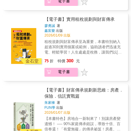
電子書
稅。作者提出25項節稅訣竅，如提高勞保退休
融合多樣工具，小資族與中產階級存下第一桶
◆法條搭配案例解說，明白易懂例如2026年增
付給你的退休金，而且幾乎多出一倍！本書列
金的提撥比例，提撥的部分當年免稅，自然降
金的機會來了！ ※新增公司投資與個人投資稅
訂有房族防錯殺條款，規定五種特殊情形，有
舉了四大議題：議題一：台灣個人所得稅的全
低你的稅基。到退休領用時，因為你的收入
法之比較※新增2026綜合所得稅新制之調整說
房族仍可申報租金扣除額，作者以法條搭配案
貌與高度當你在賺錢的同時，政府也在關心你
低、稅率也低，自然比現在繳稅來得划算。增
明‧如何避免高額稅負與誤觸法律風險，不踩
【電子書】實用租稅規劃與財富傳承
例進行說明，特別易於理解。「房屋租金支出
的收入，這就是「綜合所得稅」的存在。節稅
加儲蓄的同時，也省下稅金，一舉兩得。中華
雷？‧投資證券究竟是長期持有好，還是避開股
特別扣除額規定納稅義務人、配偶及受扶養直
的第一步，就是守好你的荷包，減少不必要的
廖勇誠
著
民國萬萬稅，所以對個人（自然人）而言，除
息稅比較好？‧贈與現金買房、直接贈與房子、
系親屬於我國境內須「無自有房屋」，方可列
鑫富樂
出版
稅負，從每年省下15,000元開始。議題二：理
了個人所得稅外，投資理財、房地產、遺產及
繼承房產，哪個比較好？‧夫妻如何報稅最省
2026/01/09 出版
報。實務上卻常見民眾名下雖有房產，卻因客
財稅務更應全盤考量，不只看投資績效要取得
贈與等相關稅賦問題，在人的一生中也幾乎一
稅？配偶之間的資產互轉又該注意哪些稅？ ‧政
觀因素無法居住而必須另行租屋，若一律排除
理財稅務的節稅福利不只看稅法，還必須加入
租稅規劃與財富傳承至為重要，本書特別納入
定會遇到，本書各以專章介紹。你不愛繳稅，
府為何願意給予750萬免稅的海外所得，透露出
適用，恐生錯殺情形。財政部113年12月3日台
投資績效的考量，避免陷入「稅法表面上應該
超過30則實用個案或範例，協助讀者們迅速充
所以你想了解稅，進而節稅；不過稅又很難
哪些訊息？闕又上老師以40年豐厚的財務規劃
財稅字第11304656750號令核釋，下列五種特
做的事，加上投資的考量之後，反而不應該
電、輕鬆學習！人生處處是稅務，讓我們以[租
解，所以你永遠不懂稅，永遠多繳稅。本書讓
和理財管理經驗，在本書傳授小資族與中產家
殊情形之房屋，可視為「非自有房屋」，納稅
做」的盲點之中。議題三：不動產節稅，不同
稅規劃+財富傳承]因應！尤其配合AFP
你打破上述惡性循環。本書在2018年出版後，
300
庭，如何在合法的情況下，找到有利的節稅方
金石堂
75
折
特價
元
義務人另行租屋居住仍得申報本項扣除額：1.
移轉方式稅金差很大房地產身兼「自住＋投
(Associate Financial Planner)與CFP(國際認證
廣受好評，由於稅務相關法規逐年修正，因此
式，只要每年合法節稅省下15,000元，以此為
公告拆遷或危險房屋：房屋經政府公告拆遷，
資」雙重功能，其資產價值較高的特性，稅負
高級理財規劃顧問)課綱之改變，本書可作為輕
針對2026年法條更新進行修訂，並新增介紹本
單位，讓台灣一流企業為你這筆小錢幹活，40
電子書
或災後依《災害後危險建築物緊急評估辦法》
自然高。在不動產贈與上，更需利用「台灣房
鬆個案學習的租稅理財參考工具書，助您迅速
年度最新且最重要議題。 本◇書◇特◇色
年下來，你得到的福利將高於國家勞保能夠給
張貼危險標誌。2. 毀損不堪居住：房屋毀損面
地產獨有特色」，讓不動產壓縮機，協助你的
充電，租稅理財功力升級！本書特色：1. 個案
◆法條搭配案例解說，明白易懂例如2026年增
付給你的退休金，而且幾乎多出一倍！本書列
積達五成，且經地方主管機關認定須修復方可
移轉多更多。議題四：贈遺稅無縫接軌的延續
化：融入關於租稅、節稅、信託及壽險的實用
訂有房族防錯殺條款，規定五種特殊情形，有
舉了四大議題：議題一：台灣個人所得稅的全
使用。3. 繼承共有且持分未達全部：因繼承取
與傳承在合理稅制下有效進行財富傳承，確保
個案！2. 具體化：納入個案範例的金額計算，
【電子書】財富傳承規劃新思維：房產．
房族仍可申報租金扣除額，作者以法條搭配案
貌與高度當你在賺錢的同時，政府也在關心你
得共有房屋，申報戶內親屬之持分合計未達百
資產不因稅負壓力而縮水。掌握最佳的資產傳
讓您真的了解！3. 輕鬆學：透過輕鬆易懂的解
保險．信託實戰篇
例進行說明，特別易於理解。「房屋租金支出
的收入，這就是「綜合所得稅」的存在。節稅
分之百。4. 就業、就學或就醫異地租屋：申報
承方式，確保未來世代能夠延續資產價值，不
說與要點歸納，讓朋友們可以輕鬆學習！4.
特別扣除額規定納稅義務人、配偶及受扶養直
的第一步，就是守好你的荷包，減少不必要的
朱家棟
著
戶成員因工作、求學或醫療等客觀因素必須異
因高額稅負而影響財富的累積與管理。還有聰
AFP & CFP參考工具書：納入租稅規劃與財富
系親屬於我國境內須「無自有房屋」，方可列
FUN學
出版
稅負，從每年省下15,000元開始。議題二：理
地租屋，且名下合計僅有前三項以外之一戶房
明移轉股權，少繳稅、多傳承。然後更進一
傳承規劃自編考題與解答，讓讀者充實考試重
2026/01/07 出版
報。實務上卻常見民眾名下雖有房產，卻因客
財稅務更應全盤考量，不只看投資績效要取得
屋供自住使用（含共有房屋）。5. 法定分居配
步，擴大社會影響力！
點！
觀因素無法居住而必須另行租屋，若一律排除
理財稅務的節稅福利不只看稅法，還必須加入
【本書特色】房地合一新制來了！別讓房產變
偶之房屋：夫妻符合法定分居條件並各自辦理
適用，恐生錯殺情形。財政部113年12月3日台
投資績效的考量，避免陷入「稅法表面上應該
遺憾！ ── 90%家庭傳承錯誤，導致十倍、百
綜所稅申報，配偶名下持有之房屋。舉例來
財稅字第11304656750號令核釋，下列五種特
做的事，加上投資的考量之後，反而不應該
倍奉還！「有愛無礙」的傳承祕笈！房產、保
說，小明在新北市繼承了父親與叔叔共有的老