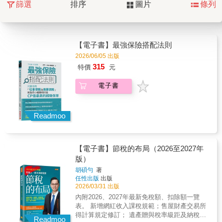
篩選
排序
圖片
條列
【電子書】最強保險搭配法則
2026/06/05 出版
315
特價
元
電子書
Readmoo
【電子書】節稅的布局（2026至2027年
版）
胡碩勻
著
任性出版
出版
2026/03/31 出版
內附2026、2027年最新免稅額、扣除額一覽
表。 新增網紅收入課稅規範；售屋財產交易所
得計算規定修訂； 遺產贈與稅率級距及納稅義
Readmoo