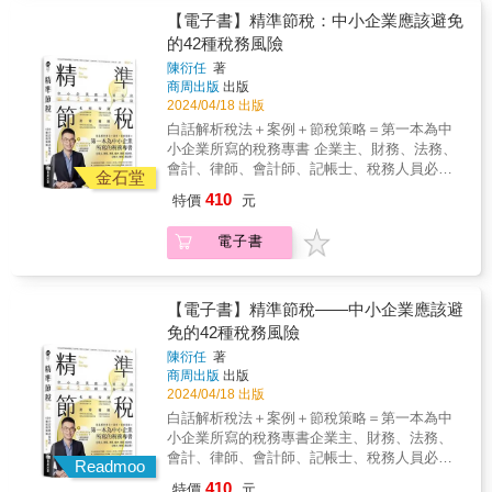
有多少人因意外住院超過174天？ & 任何想要
給嗜賭的媽， 免得她瞬間敗光遺產。 什麼是信
無年齡上的差異，20年的總繳保費共347,800
事業所得稅、綜合所得稅、贈與稅及遺產稅
遺囑信託。 ◎把財產變免稅的方法——移轉 ․
【電子書】精準節稅：中小企業應該避免
買保險，或是已經擁有保險的人們，都應當看
託？誰最需要信託？信託很貴嗎？書中有詳細
元；此份保單給付項目多，還有101歲祝壽金10
等。同時以規劃性的討論為主要結構，內容對
節省遺產稅最簡單的方法是「買保險」，把小
的42種稅務風險
這本書，以把錢花在刀口上。 & 本書特色 & ★
說明。◎凝聚家族資產和人心的方法——家族
萬元，看起來很吸引人。 & 作者告訴他，此是
企業主整體節稅極具參考價值。 & 且針對已修
孩列為受益人，遺產稅幾乎砍半。 （書中列表
保險業務員不會告訴你的細節 & 保險公司開保
辦公室，這絕非豪門才需要的專利 美國洛克
陳衍任
著
終身意外險，疾病死亡或疾病住院醫療非本保
正或將修訂的所得稅法、股利稅制、未分配盈
試算給你看） 但千萬不能大人付保費，小孩領
險公司目的是賺錢，因此設計了許多巧門，來
斐勒家族傳承7代，資產越來越龐大，祕訣有3
商周出版
出版
單之保障範圍，而且還得挑假日搭大眾運輸工
餘課稅、遺產及贈與稅法、國際租稅通報、美
滿期金給付。 如果你忽略這些細節，保險就變
保障自己的利益。只是保險業務員在拉保險時
2024/04/18 出版
個： 家族辦公室、家族會議及家族憲法。
具而意外身故，家人才能領得到800萬元的保險
國肥咖條款、我國反避稅條款、洗錢防制法、
贈與，國稅局馬上找上門。․房貸好沉重，卻是
不會告訴你這些。例如： 1.買（還本）終身壽
這3招不是豪門專利，小康家庭、中小企業家族
白話解析稅法＋案例＋節稅策略＝第一本為中
金，否則只好忍耐活到101歲領10萬元祝壽金，
海外資金回台課稅及印花稅條例等重要法規加
節稅最佳工具，因為繼承有房貸的房子，有機
險、投資型保單或類全委保單存在一項風險，
都適用。財產怎麼贈，孩子拿了錢不落跑；遺
小企業所寫的稅務專書 企業主、財務、法務、
加減算一算，他就改買其他保單了。 姑且以常
以解說。 &
會免繳稅。 先買好房再過戶給小孩，還是直接
就是提前解約的損失：銀行定期存款解約時，
產怎麼分，老者心安、少者不爭，還能省下萬
會計、律師、會計師、記帳士、稅務人員必
識邏輯來分析此份保單：「住院2,000元／日，
金石堂
用小孩的名義購屋，這是節稅的重要細節。 萬
頂多是利息打7折、8折，不會損失本金，但
萬稅。
讀！ 扎根 分析企業組織利弊，提供稅務規劃
每次最高6萬元（※即住院30天&times;2,000元
一小孩拿到房子之後竟轉賣，父母又該怎麼
410
特價
元
是，保險若提前解約，多會損失本金。所以，
心法 省錢 掌握省稅的四大關鍵，公式在手當
／日），需要住院174天（＝總繳保費347,800
辦？◎資產傳承前，最安全的所在——信託 港
保險商品的DM中，多有一句小字注意事項：
省則省 跨界 瞭解跨境交易的風險，劃清企業
元&divide;2,000元／日），才能花完總繳保
星沈殿霞成立遺囑信託，保障未成年的鄭欣宜
「投保後提早解約，將可能不利於消費者」。
電子書
經營的界線 避險 避免處罰遠離刑責，不犯下
費，可能嗎？看看自己父母及周遭親朋長輩，
到35歲之前的生活品質； 梅豔芳生前將近億元
有些人在需要買房、創業時，可能需要解約一
不該犯的錯 附【企業稅務風險總體檢】 一張
有多少人因意外住院超過174天？ & 任何想要
港幣財產設立信託基金，每月固定支付生活費
些保險來應急，偏偏保險業務員會說服您不要
表快速檢查稅務是否合規 本書特色
買保險，或是已經擁有保險的人們，都應當看
給嗜賭的媽， 免得她瞬間敗光遺產。 什麼是信
解約，改以保單借款方式來處理，於是您的保
&mdash;&mdash; ◎ 4大單元、14個節稅力、
【電子書】精準節稅——中小企業應該避
這本書，以把錢花在刀口上。 & 本書特色 & ★
託？誰最需要信託？信託很貴嗎？書中有詳細
費／利息會愈繳愈多。 2.「終身壽險」是相當
42個案例故事，幫助中小企業建構必備的稅務
保險業務員不會告訴你的細節 & 保險公司開保
免的42種稅務風險
說明。◎凝聚家族資產和人心的方法——家族
高明的保單，壽險公司以100歲、110歲來規劃
知識體系，解決長久以來心痛不已的稅務痛
險公司目的是賺錢，因此設計了許多巧門，來
辦公室，這絕非豪門才需要的專利 美國洛克
陳衍任
著
訂定保費。而多數人難免在壯年時，因資金需
點。 ◎ 首創以故事為引，白話談稅法。複雜事
保障自己的利益。只是保險業務員在拉保險時
斐勒家族傳承7代，資產越來越龐大，祕訣有3
商周出版
出版
求而提前解約；此外，國人的平均壽命是81.3
情簡單化，專業知識通俗化＝看得懂，學得
不會告訴你這些。例如： 1.買（還本）終身壽
2024/04/18 出版
個： 家族辦公室、家族會議及家族憲法。
歲，壽險公司擺明吃定大多數的要保人撐不了
會！ ◎ 附稅務體檢表，幫助企業快速檢視稅務
險、投資型保單或類全委保單存在一項風險，
這3招不是豪門專利，小康家庭、中小企業家族
白話解析稅法＋案例＋節稅策略＝第一本為中
那麼久，由此可知，（投資型）終身壽險是壽
規劃是否合規。 ◎ 傳達正確的稅務觀念，搭建
就是提前解約的損失：銀行定期存款解約時，
都適用。財產怎麼贈，孩子拿了錢不落跑；遺
小企業所寫的稅務專書企業主、財務、法務、
險公司的金雞母，保證獲利不吃虧。 3.別以為
稅務管理的法遵意識。 這本書寫給
頂多是利息打7折、8折，不會損失本金，但
產怎麼分，老者心安、少者不爭，還能省下萬
會計、律師、會計師、記帳士、稅務人員必
「繳費20年、保障終身」的保費永遠不變。保
&mdash;&mdash; ◎ 中小企業主、企業董事、
Readmoo
是，保險若提前解約，多會損失本金。所以，
萬稅。
讀！扎根 分析企業組織利弊，提供稅務規劃
險公司不做虧本生意，照樣會調高保費；某繳
監察人、經理人等高階主管、財務主管／人
410
保險商品的DM中，多有一句小字注意事項：
特價
元