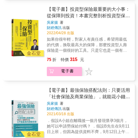
或是年金保險。它背後的操作相當複雜，需要
相當詳細的說明。 舉例而言，對一個30歲的年
【電子書】投資型保險最重要的大小事：
輕人，假設選擇購買某市售投資型人壽保險，
從保障到投資！本書完整剖析投資型保險
年繳6萬元保費，連續20年，目標保額設定600
的原理及相關知識，讓你超越保險業務員
吳家揚
著
萬元，選擇的連結標的年化報酬率是3%(這是很
財經傳訊
出版
和銀行理專，做出最利己的理財規劃
務實的評估，持續幾十年，每年都賺3%雖然不
2022/04/28 出版
太可能，但只要標的選得好，時間夠長的話，
如果你很年輕，對家人有責任感，希望用最低
平均年化報酬率3%是有很高的達成機率的)。那
的代價，換取最高大的保障，那麼投資型人壽
麼20年後解約，你可以享有約126萬左右的保單
保險是一個很好的工具。只是它也是一個有
帳戶價值。如果你不解約，在繳滿20年後，仍
金石堂
「爭議」的投資工具，因為許多人忘了它的主
可以獲得相當時間的保障。 這樣算下來，如果
315
75
折
特價
元
要目的在於保險，而非「投資」。因為對它有
「順利」，你是可以用極低的成本(以上例而
錯誤的想像而產生錯誤運用方式，最後產生受
言，你的解約金還高於付出的保費)來取得高額
電子書
騙的感覺。 投資型保險簡單而言，就是可以與
的保障。 如果這個年輕人選擇投資型年金保
投資標的連結(由保險公司提供選擇)的人壽保險
險。以某市售商品為例，在年繳1萬人民幣，連
或是年金保險。它背後的操作相當複雜，需要
續20年的情況下。若連結的商品年化投資報酬
相當詳細的說明。 舉例而言，對一個30歲的年
【電子書】最強保險搭配法則：只要活用
率同樣為3%。那麼在第30年開始，可以領取年
輕人，假設選擇購買某市售投資型人壽保險，
「社會保險及商業保險」，就能花小錢聰
金終身，月領1077人民幣，並保證至少15年。
年繳6萬元保費，連續20年，目標保額設定600
投資型年金保險若連結的商品年化投資酬率
明打造CP值最高的超級保單
吳家揚
著
萬元，選擇的連結標的年化報酬率是3%(這是很
為-3%，那麼在第30年，只能一次領回104158
財經傳訊
出版
務實的評估，持續幾十年，每年都賺3%雖然不
元人民幣。 不過投資型人壽保險的績效與你選
2021/03/18 出版
太可能，但只要標的選得好，時間夠長的話，
擇的投資標的有很大的關係。同樣一個30歲的
．假設A小姐在離職後一個月發現懷孕3個月，
平均年化報酬率3%是有很高的達成機率的)。那
年輕人。如果投資績效連續34年每年都
她可以申請勞保給付嗎？ ．假設B先生在9月11
麼20年後解約，你可以享有約126萬左右的保單
為-3%，那麼保險會在63歲時結束。20年的解
日上班，但因為提供資料不齊，9月12日上午資
帳戶價值。如果你不解約，在繳滿20年後，仍
金石堂
約金也只有約67.3萬。 因此，購買投資型保
料補齊後公司才郵寄勞保局，卻不幸在9月12日