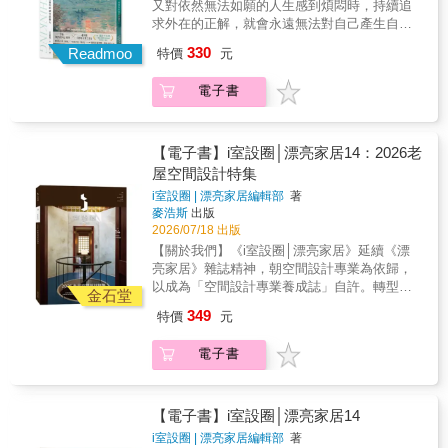
彩渲染又是另一種效果；正面構圖是一種敘
又對依然無法如願的人生感到煩悶時，持續追
卻僅止於「柏拉圖式戀愛」。【創作爆發】跨
美、材料特性，以及中西方美術史等多元主
事，側面特寫也有不同張力。這些細微的選
求外在的正解，就會永遠無法對自己產生自
界時尚，晉身女王 除了「圓點」和「乍
題，透過淺顯的文字與豐富圖像，引導讀者建
擇，正是讓你的作品帶有個人風格的關鍵。這
信。若讓自己的感性持續下落不明，人生將充
現」，草間彌生陸續創作出「鏡屋」、「繁
330
立更完整的藝術理解與感受能力。書中亦可見
Readmoo
特價
元
不只是一本教你「畫法」的教科書，也是一位
滿迷惘、後悔與不安。找回感性，找回對自己
殖」、「南瓜」等系列，並因跨界與時尚品牌
作者多年來對藝術的獨到探索，例如以點、
資深城市畫家的經驗分享。你會看到他如何用
人生的安心感！為你人生的每天灑下多變且希
路易威登聯名，而讓藝術飛入尋常百姓家，成
線、面研究抽象形式中的情感特質，也從中國
電子書
炸豬排的形狀套用在樹的初步繪製、如何用車
望的光線與色彩……❈ ❈ ❈「每一天每一
為經典時尚元素。 不過，讓草間傷心的
傳統美學延伸，開創空靈、寂靜、雄渾、朦朧
輪比例掌握車子的結構、以及用幾條弧線完成
天，總能發現某種比昨天更美麗的事物。」──
是，因性別劣勢，她的「軟雕塑」藝術創作不
等形式分類，為創作提供更多層次的鑑賞與思
人物基本身形。書中還可以看到不少特別提
克勞德・莫內──❈ ❈ ❈ ❈ ❈
斷被西方男性藝術家抄襲、佔有。日本也因裸
考觀點。本書有助於初學者建立藝術基礎，亦
醒，都是作者長久以來在繪畫過程中領悟到的
❈★★★★★ 入選《富比士日本》「創造者
【電子書】i室設圈│漂亮家居14：2026老
體藝術，將她視為「醜聞女王」、「不要臉的
有利創作者從中獲得新的視角與啟發。在藝術
訣竅。【本書特色速覽 】✓ 約300張豐富教學
100」的作者田嶋樹哩的新感性生活法
藝術家」，母校松本高等女學校甚至將她逐出
屋空間設計特集
與生活之間，黃重元累積五十餘年的創作歷
例圖✓ 工具挑選與活用技巧✓ 透視、光影與構
★★★★★7個「莫內思考」視角 X 4步驟「發
校友會！【自願幽居】藝術之中得自由 面
程、藝術思考與教學經驗，將其寫入《藝術概
i室設圈 | 漂亮家居編輯部
著
圖基礎✓ 自然、建築、室內與人物速寫✓ 45個
現日常之美」相信自己的「感性」，培育內在
對困擾的精神疾病，1977年起，草間彌生主動
麥浩斯
出版
論》一書，傳遞對美感、創作與觀看世界的深
城市速寫實用撇步✓ 可立即描畫的速寫練習圖
「莫內」→養成幸福習慣、迎向自信人生❈
住進東京的精神療養院，每天往返工作室持續
2026/07/18 出版
刻體會。【專文推薦】黃光男／國立台灣藝術
案
❈ ❈ 每天的景色，原來如此美麗──向莫內的
創作。幽居歲月反而讓她創作力大爆發，在經
大學前校長陳欣婷博士／英國Invigor8策展公司
【關於我們】《i室設圈│漂亮家居》延續《漂
眼光學習，將「平凡的日常」轉變為「幸福的
歷全球30多場展覽，以及無數雙年展與三年展
策展顧問、國王十字藝術社展覽公司創辦人釋
亮家居》雜誌精神，朝空間設計專業為依歸，
傑作」。 《莫內思考》以印象派代表畫家莫內
之後，她重新被世人看見；也從「日本之
悟常法師
以成為「空間設計專業養成誌」自許。轉型後
的一生與作品中蘊含的哲學為線索，陪伴生活
金石堂
恥」，變成「日本之光」。★★＿＿超多好
的《i室設圈│漂亮家居》以「洞見Insight」──
在現代的我們重新找回「感性的力量」，尋找
349
評，不可錯過的圖像傳記！ 「讓人目眩神
特價
元
分析時事梳理國際產業新趨勢聯結在地，提供
幸福生活的提示。 為什麼人們會被莫內的畫作
迷，這本書就是一場充滿玩心與生命力的藝術
企業品牌與設計人嶄新觀點；「智庫Think
療癒？ 莫內鍾愛的「光與影」、「曖昧性」、
盛宴。」──《Buzz Magazine》 「這本圖
電子書
Tank」──遴選國內外空間設計案，解析設計創
「變化」的視角是什麼？ 七個莫內思考發現美
像傳記本身就是一件設計精巧的藝術品，一部
意與實踐落地，挖掘新銳潛力設計人；「生態
與幸福的方法 附上就從今日開始實踐的「莫內
關於藝術的藝術之書。」──《Forces of
系Ecosystem」──以設計力串聯各產業提升競
的視角」實作練習莫內的作品告訴我們，不是
Geek》 「絢麗奔放，洋溢生命力。這部看
爭優勢，跨域專家齊聚論述碰撞創新火花為作
【電子書】i室設圈│漂亮家居14
繪畫的主體，而是「當下的狀態」，才是真正
似輕盈卻力量十足的作品，不只是致敬與評
品牌核心，成為設計人學習、產業轉型升級的
的本質；不是知識或技巧，而是「感受美的
i室設圈 | 漂亮家居編輯部
著
論，更是一場對藝術史的重新凝視。即使置身