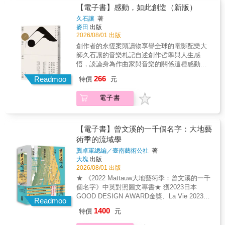
品。我並不喜歡太過制式化的作法，比如哭戲
首，開啟了新台語歌謠運動，反擊戒嚴時期華
【電子書】感動，如此創造（新版）
就用悲傷的曲子，或浪漫的場面就得搭配甜美
語為尊的主流文化論述。之後，一代又一代的
久石讓
著
的音樂。這種作法代表音樂只是依賴、附屬於
創作者洶湧崛起。閃靈、林生祥、拍謝少年、
麥田
出版
影像的產物而已。我不希望音樂只是原封不動
濁水溪公社、達卡鬧等歌手，持續以母語，唱
2026/08/01 出版
地仿效畫面，我認為音樂絕不能淪為影像的附
出根基於庶民生活的臺灣意識，他們唱出社會
創作者的永恆案頭讀物享譽全球的電影配樂大
屬品。＊如果要做，我就要做到第一名，因此
關懷，也唱出政治民主化、社會變遷的歷程。
師久石讓的音樂札記自述創作哲學與人生感
我並不認同無法成為第一也無所謂的想法。在
《就是要躁反》呈現臺灣一九九〇年至今的音
悟，談論身為作曲家與音樂的關係這種感動，
社會體制中，如果想要往更高更好的地方發
樂人群像，是一本以歷史視野檢視獨立音樂發
既是創意，也是創造，來自於本身日復一日磨
展，最終的目標就是第一。如果只要成為
266
展的專書。藉由多位音樂人的專訪，看到新台
Readmoo
特價
元
練而出的信心。原來，感動可以如此創造。雖
「only one」就好，那麼這樣的想法毫無上進心
語歌謠運動的開端是如何醞釀發酵，如何影響
然我多少也想當個好人，但是如果要我選擇當
可言。……如果要寫的話，就要寫出好曲子，
了一個世代的母語歌謠運動。全書結構以獨立
電子書
個好人，還是要創作好曲子，想也不用想，我
否則作曲家的命運轉眼之間就結束了。本書是
音樂發展，扣合社會的變動脈絡為縱向主軸，
一定會選擇後者。——久石讓電影配樂大師久
久石讓現身說法，第一次談論他身為作曲家與
不同時代創作者對故鄉的聲音記憶，橫向勾勒
石讓的音樂自傳既是方法論，又有力量感，是
音樂創作的關係、如何捕捉創意，完整收錄其
台灣各地的人文風貌，還原解嚴後那個文化併
久石讓創意過程的誠實紀錄久石讓的音樂作
職人哲學與人生感悟，結合具體的配樂案例，
【電子書】曾文溪的一千個名字：大地藝
發的鮮活年代。透過本書，你將重返自由與反
品，讓感動在電影落幕後依然延續，不禁讓人
真誠而又字字珠璣地細說作曲工作的方方面
術季的流域學
叛的年代，看見臺灣如何在音樂人的帶領下，
產生好奇：為何他能十年如一日地維持創作高
面，在琴鍵和五線譜上，「理性」地實踐他的
從家鄉和歷史尋根，找回自身的文化認同，找
龔卓軍總編／臺南藝術公社
著
峰，保持源源不絕的創意？關於創作與音樂，
「感性」。【麥田PEOPLE書系】隈研吾的
大塊
出版
回屬於自己的聲音！▍設計概念裝幀設計｜詹
久石讓這麼說——＊所謂的一流，即擁有每一
點．線．面 ＼隈研吾我還能再看
2026/08/01 出版
雨樹拼貼藝術家詹雨樹，以一株豔麗妖嬈、隨
次都能夠發揮高水準的能力。要將創作當成一
到幾次滿月？ ＼坂本龍一 音樂使人自
風擺盪，象徵生命力的植物，呈現臺灣三十年
★ 《2022 Mattauw大地藝術季：曾文溪的一千
份工作，不能只是做出一兩件好作品。如果一
由 ＼坂本龍一 蝦蟆的油：
獨立音樂，以不同形式、不同語言，在臺灣各
個名字》中英對照圖文專書★ 獲2023日本
輩子只需要有一件作品，那麼任何人都可以譜
黑澤明尋找黑澤明 ＼黑澤明
地區、各年代百花齊放的景象。花朵亦象徵歷
GOOD DESIGN AWARD金獎、La Vie 2023台
出好的曲子、寫出好的小說，或拍出好的電
Readmoo
代音樂人之間承上啟下、生生不息的關係。高
灣創意力100大獎首獎等★ 臺南美術館館長龔
影。……集中精神思考、創作作品，是否能夠
1400
特價
元
飽和度色彩，搭配詹雨樹長年蒐集雜誌拼貼出
卓軍總策展、總編輯，設計師羅文岑視覺統籌
接連不斷、持之以恆地去完成？如果辦得到的
的超現實主義風格，則是再現出音樂創作者，
★ 集結14位策展人、59位藝術家╱團體之藝術