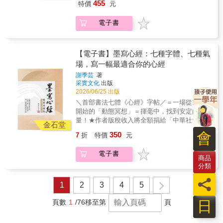
者、觀看者，環環相扣。這般循環往復的連結
455
特價
元
典動畫製作入行書，以親切的說明、豐富的圖
迴圈，啟發了另一種遊走於紀實與想像間的獨
解及範例，廣受業界及學界喜愛。前半部「動
特攝影敘事取徑。約翰．伯格接著進一步提出
電子書
畫製作」以圖解方式說明從企畫、角色設計、
一則關於攝影的理論，比較攝影與繪畫間的差
分鏡等相關會議，將日本動畫複雜的分工與動
異，詳論照片的觀看方式。 接著則是兩人
畫知識，透過作者親繪的插畫及親切的說明介
想像力的合作成果，由一百五十張不帶任何文
紹給讀者。有趣又再現動畫製作現場、工作人
【電子書】墨寫心經：七種字體、七種氣
字說明的照片串接而成，透過連續影像呈現，
員對話的情境圖，也讓讀者像是跟著作者的腳
場，寫一幅最適合你的心經
訴說一位農婦的生命故事。最終則試圖歸結該
步親臨現場，從新手到成熟階段都像擁有一名
連續生命影像卷軸的終極敘事意義。一連串照
謝季芸
著
大前輩在前引導與解惑。也收錄動畫業界最新
片，其意義不在紀實，不發隻字片語，只有純
采實文化
出版
技術及用語，「數位作畫」及「動畫用語」單
然影像：它們訴說生命的故事，誘發記憶與回
2026/06/25 出版
元、律表、Layout用紙、傳票等影印放大即可
想。 攝影敘事之道，由此而生。「非凡無
＼首部書法七體《心經》字帖／＝一場從筆墨
使用的範本，與日本動畫業界無縫接軌！
比，引導性與原創力十足優異。」──文化批評
開始的「動態冥想」＝揮毫中，找到安定的力
家 愛德華 ‧ 薩依德（Edward W. Said）
量！★作者版稅收入將全額捐給「中華社會福
金石堂
「在眾聲喧嘩的現今出版品中，這本書獨特、
利聯合勸募協會」抄寫《心經》是現代許多人
會
350
7
折
特價
元
厚實而靜謐，但不用懷疑它蘊含的火花與光
靜心的方式，大多以硬筆為主；毛筆更能實踐
彩。」──攝影家 張照堂 「本書可以是一位
「動態冥想」，練出品味與心境。在一筆一畫
電子書
攝影工作者對其工作實踐的反思紀錄；一位藝
之間，自然放慢步調，透過《心經》的260字，
商品
術史家對攝影理論的初步探勘；一場嘗試廢棄
找回身心合一的書寫節奏，讓每一筆落紙，都
分類
文字說明，僅用影像訴說故事的大膽實驗；以
成為一次內在的洗滌。►七種字體、七種氣場
員
及一本向山區勞動者的堅毅果敢反覆致意的著
和氣質，寫一幅最適合你的心經書壇名家謝季
1
2
3
4
5
作。」──譯者 張世倫★約翰 ‧ 伯格百年誕辰紀
芸老師親自示範七種字體，讓不同性格的人，
念－新書預告★約翰 ‧ 伯格 ✕ 蘇珊 ‧ 桑塔
都能找到最自在的書寫頻率──大篆：圓勁渾樸
日
頁數
1
/76
移至第
頁
格 一張圓桌，兩張椅子，三段對話敘事 ‧ 書信 ‧
小篆：秀麗挺拔隸書：古拙討喜行書：雍容自
攝影，見證兩位大師相互輝映的思想對談經典
在楷書：方圓規矩草書：快意酣暢標草：易寫