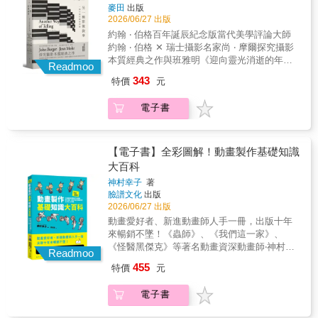
它 們保留了思考生成的過程，也呈現一種持續
減少調色時間！確定光源後，先畫深色暗面，
路米斯對人體的素描教學是我的繪畫入門導
麥田
出版
及一種不急於給答案、而是提出提問的慈悲。
回應世界的姿態。這本書是獻給父子之間、兩
再依色系堆疊上色，巧妙小面積的藏色，能吸
師，深深啟發我，讓我的創作看起來更真實。
2026/06/27 出版
父與子之間的愛，本身就是一種庇護。」
位藝術家之間的致敬之作，既是閒談藝術的
引視覺停留，讓畫作充滿魅力。Sketch4 七大
我所有的繪畫技巧和我所畫的超級英雄們，都
約翰 ‧ 伯格百年誕辰紀念版當代美學評論大師
──《衛報》「伊夫・伯格邀請讀者進入一個父
書，也是關於關係、時間與存在 的書。／「我
主題示範 ╳ 精選作品解析嘗試不同主題的練
要歸功於路米斯。路米斯簡單的素描指引，對
約翰 ‧ 伯格 ✕ 瑞士攝影名家尚 ‧ 摩爾探究攝影
與子的親密世界……充滿異想天開、玩樂與沉
們為什麼偏偏要等到某個時刻──而不是更早──
習，小物、小景、街景等，以觀者視覺動線出
於了解繪畫生活是很好的基礎，可以引領一個
本質經典之作與班雅明《迎向靈光消逝的年
思──這是對兩位作者對藝術和彼此之愛的見
才能夠欣賞一個人的作品？真是個神祕又迷人
發，到取景意圖、結構比重與色彩安排等，說
Readmoo
人往各種方向發展。——美國漫畫界大師級畫
代》、巴特《明室》、桑塔格《論攝影》同列
證。」──《柯克斯評論》「這 種來回對話流露
的問題呢，你說是不是？」 「也許我需要時
明影響畫面耐看度的關鍵。【本書特色】
343
特價
元
家Alex Ross★對於肖像素描無與倫比的學習資
當代影像思考鉅著▌攝影家張照堂──鄭重推薦
出親子之間的深厚情感，兩人一同思索那些無
間，才能看清眼前的事物；需要時間，讓眼睛
◆收錄多年來最受網友們喜愛的作品，進一步
源。——知名網站Boing Boing★任何充滿理想
取理論為架構、擷影像為觸媒，延續華特 ‧ 班
法解答的問題，例如約翰所提出的觀點：繪畫
從那張畫布上曾經見過、曾經尋找過的一切當
解構作品重點與特色。 ◆嘗試以不同尺寸
電子書
抱負的藝術家，都會視本書為繪畫指引的聖
雅明、羅蘭 ‧ 巴特、蘇珊 ‧ 桑塔格的影像思考傳
是『對不可見之物的回收』。……約翰．伯格
中獲得解放。也許我需要另一雙眼睛，幫我確
畫本、各種色紙速寫，讓作品更具有獨特的個
經。——《中西部書評》Midwest Book
統，為讀者揭示攝影本質。 關於攝影，我
並未撰寫傳 記，因此《輪到你了》這本書的價
認畫布真實的樣貌。就像你的眼睛那樣。愛你
性。 ◆各種速寫小練習，教你輕鬆學會觀
Review★本書的內容與價值出類拔萃，書中的
們不停思索：何謂真實？攝影是紀錄，還是謊
值之一，正是在於讓我們感受與這種「持續存
的，伊夫」 真摯推薦（依姓氏筆畫順序）鴻鴻
察、分群與如何調色的技巧。
素描技法非常引人入勝。——知名部落格Lines
言？什麼是照片？照片意謂什麼？影像如何生
【電子書】全彩圖解！動畫製作基礎知識
在」之間的呼應與回應。」──《The Arts
／詩人【專文推薦】 江灝／人文社科譯者、編
and Colors
成，又如何使用、詮釋？影像與文字間有何關
Fuse》創辦人Bill Marx「動人且發人深省……
大百科
輯吳俞萱／詩人林志明／國立台北教育大學藝
聯？圖說是理解之必要，還是對想像力的扼
約翰與伊夫輕快地航行於各種成規與正統之
設系教授徐明瀚／電影與藝術評論人郭力昕／
神村幸子
著
殺？為何不含文字說明的照片，猶能令人感動
外……《輪到你了》原本是伯格父子在打桌球
影像文化評論者陳佳琦／攝影及影像史研究者
臉譜文化
出版
莫名？我們能否捨棄文字，純然以影像思考、
時彼此喊出的話語，而能在他們的書信中看到
謝佩霓／藝評家、策展人 「父子乒乓正手、
2026/06/27 出版
敘事？ 全書以文佐圖，為攝影提出另一種
同樣緊密而激烈的你來我往，實在令人愉
反拍，一如伯格與讀者的長年智性聯誼賽，又
動畫愛好者、新進動畫師人手一冊，出版十年
獨特的敘事法則：尚．摩爾以自身拍攝經驗，
悅。」──《The Art Newspaper》「令人難
能『輪到我們了』。Fortunate man.」──江灝
來暢銷不墜！《蟲師》、《我們這一家》、
書寫其身為攝影家之反思。一張照片，便是一
忘……繪畫──以及書寫繪畫──都成為對具體而
／人文社科譯者、編輯 「藝術史在這對父子筆
《怪醫黑傑克》等著名動畫資深動畫師‧神村幸
處「相遇之所」，身在其中的攝影者、被攝
Readmoo
鮮活之物的頌揚。」──《The Millions》
下，不是知識的陳列，而是理解存在如何佔據
子最有趣易懂的動畫製作嚮導書 本書是日本經
者、觀看者，環環相扣。這般循環往復的連結
455
特價
元
空間。親密而可怕的洞見，觸及生命的太過龐
典動畫製作入行書，以親切的說明、豐富的圖
迴圈，啟發了另一種遊走於紀實與想像間的獨
大。」──吳俞萱／詩人 「迷人的通信。伯格父
解及範例，廣受業界及學界喜愛。前半部「動
特攝影敘事取徑。約翰．伯格接著進一步提出
子用畫對話，讓我們看見這位視覺文化的說書
電子書
畫製作」以圖解方式說明從企畫、角色設計、
一則關於攝影的理論，比較攝影與繪畫間的差
巨人，與其藝術家兒子，兩人在日常中，如此
分鏡等相關會議，將日本動畫複雜的分工與動
異，詳論照片的觀看方式。 接著則是兩人