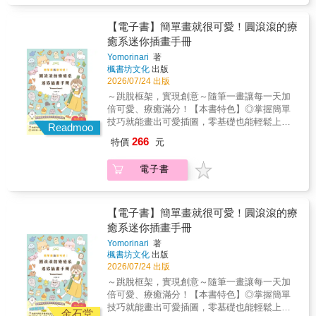
草間彌生的圓點巧妙完美融進圖像傳記中，無
實。▎我們應該畫己所見，還是畫己所感？畫
A5以下④ 今天就開始，別拖到明天這本書將陪
動江戶時代浮世繪界發展的重要人物──蔦屋重
限延展、變形，讓我們真實看見劇情張力十足
家應該畫出眼前所見的精髓，而不是看到什麼
你畫完一本素描本，從克服空白頁的壓力、建
三郎。 透過清晰易懂的方式介紹他們各自的生
【電子書】簡單畫就很可愛！圓滾滾的療
的人生！」──《Buzz Magazine》 ◎「每個
就照單全收。設法在作畫前全盤考慮美的要
立每天畫一點的習慣，到慢慢累積自己的創作
平與藝術風格。輔以插畫、雙格漫畫與代表作
癒系迷你插畫手冊
人都擁有不同的偏執，草間彌生之所以引起廣
素，好比：如何強化或簡化主題？如何運用色
紀錄，讓畫畫真正成為生活的一部分。●第一
品，呈現畫師們輝煌與挫敗交織的人生， 也透
大共鳴，是因她毫無保留與世界共享自己那份
Yomorinari
著
彩對比製造戲劇效果？畫面的編排能否完整解
筆，到一整個場景，畫街景繪生活有方法！①
過專欄，解析江戶時代圍繞浮世繪展開的文
近乎偏執的視覺世界，那是終於戰勝了一切的
楓書坊文化
出版
釋作品？透過思索這些問題，將美加以擴大、
3種握筆法② 線條表現法 ③ 畫建築的起始點④
化。 不論是觀看2025年大河劇，還是欣賞浮世
人所創造出來的世界。」──賽門．艾略特
2026/07/24 出版
發展。▎如何發展出引人入勝的個人風格？習
人物形成3階段⑤ 咖啡館室內構圖帶你從握筆
繪作品，都會變得更加有趣──這是一本描繪江
◎「面對人生與病痛，我循著藝術的線索前
～跳脫框架，實現創意～隨筆一畫讓每一天加
畫者如果想進一步淬鍊出個人風格，就要先熟
方式，到一條線呈現的不同畫法與不同質地，
戶浮世繪師群像的人物傳記！ ／ 讀者好評：
行，在創作中找到一條讓自己活下去的道
倍可愛、療癒滿分！【本書特色】◎掌握簡單
練繪畫基本功。畫家的技法即是風格，只能自
並拉線細部說明不同物件作畫時的關鍵細節。
「雖然我們都看過那些畫，但想想看，究竟是
路。」──草間彌生 ◎「從第一頁精彩到最後
技巧就能畫出可愛插圖，零基礎也能輕鬆上
行創造，無法複製。必須先學會「觀察」，培
還告訴你如何快速完成街景人物、15分鐘速寫
誰畫的、那個浮世繪師是什麼樣的人，大家根
Readmoo
一頁，完全沉浸在草間式的華麗之中，驚呼連
手！◎收錄300多種插圖範例，從動物、人物、
養自己的「畫家之眼」。每位畫家都應耐住性
一棟建築、建構一整片樹林海景，與風格獨具
本不太知道吧？一位又一位奇人登場，讓我一
266
特價
元
連！」──譯者 林俊宇★★＿＿最傑出的圖像
食物到節慶裝飾，靈感信手拈來！◎附贈原創
子，持續實驗，為自己找到創作的答案。
的咖啡館。●Plus+ 影片示範、獨門Tip、描畫
口氣就讀完了。」──sui-u 「淺顯易懂！非常
傳記，描繪最傳奇的當代藝術大師！ 英國
留言小卡範本，為你的心意增添更多可愛魅
「美原本就存在，只是等著我們去發現。」本
範本….近身跟作者學會獨門技巧 ① 13組影片
適合做為浮世繪師時代背景的入門書！」
電子書
圖像作家賽門．艾略特，以高明敘事手法，在
力！想讓筆記、卡片變得可愛一點，卻不知該
書不同於一般藝術史著述，以繪畫大師的角度
示範，手繪作家畫給你看 ② 36個CaCol獨門訣
──totto 「我是那種去美術館或博物館時，會先
流暢節奏與鮮明構圖下，將草間彌生獨特的色
從何下手？覺得自己不會畫畫，甚至認為畫出
出發，不只提供讀者觀看的方法、藝術的知
竅與領悟，讓畫更到位③ 8組速寫範本！跟著
看說明文字的類型。 過去想了解浮世繪，也拿
彩、圓點、無限網等語彙，巧妙融入圖像傳記
可愛插圖需要長時間學習？在此，為你獻上日
識，更催化讀者的創造力。即便不舉起相機、
描畫就會懂掃描QR Code，提供插畫家的親筆
過幾本書來看，但大多著重於製作技術，總覺
中，呼應草間彌生與精神疾病搏鬥的動盪痛
本插畫家 Yomorinari 帶來的《簡單畫就很可
【電子書】簡單畫就很可愛！圓滾滾的療
不拿起畫筆，眼前所及之處，創作與美俯拾皆
手繪過程記錄，包含握筆的方式、畫畫速度與
得有點老派又難懂，除了北齋的風景畫以外，
苦，也濃縮出華麗深刻的藝術人生，被歐美圖
愛！圓滾滾的療癒系迷你插畫手冊》！♡300多
癒系迷你插畫手冊
是。
順序，看懂城市畫的關鍵技巧。書中還有滿滿
其他的畫也不太能讓我產生興趣。 但這本書徹
像媒體評論為「最傑出的草間彌生圖像傳
種圓潤可愛插圖♡從動物、人物、食物，到生
提醒TIPS！作者犯過的錯走過的路都告訴你。
底改變了我的印象。它讓我了解到，浮世繪當
Yomorinari
著
記」。 在描述草間彌生不同人生階段，艾
活用品與各式節日慶典，以簡單圖形開始，透
最後更提供線條圖稿描畫頁，淺色印刷的速寫
時就是最尖端的大眾文化，而繪師們也不斷革
楓書坊文化
出版
略特巧妙使用草間該階段最具代表性的圖像元
過清晰的步驟教學與繪製過程，逐步引導你創
圖案，方便讀者用代針筆、麥克筆等各種工
新技術與表現手法。作者的筆調既幽默又富有
2026/07/24 出版
素。 例如，在描繪童年受苦於自身精神官
作出具有個人風格的迷你插畫！♡以手繪插畫
具，沿著線條描畫訓練手感，輕鬆成為「畫畫
江戶文化的深厚知識，讓人讀起來非常愉快。
～跳脫框架，實現創意～隨筆一畫讓每一天加
能症，並被母親逼迫跟蹤父親出軌而目擊性愛
妝點日常的最佳提案♡除了傳授調整五官比
神手」。不只是一本教你「畫法」的教科書，
像我這樣對歷史稍有興趣，但對文化史沒什麼
倍可愛、療癒滿分！【本書特色】◎掌握簡單
畫面時，艾略特採用充滿圓點幻覺感的「波卡
例、善用留白等技巧，還示範如何將插圖靈活
──也是一位資深城市畫家獨門經驗分享──▋從
好感的人，這本書真的正合適，它讓我立刻有
技巧就能畫出可愛插圖，零基礎也能輕鬆上
圓點」與「無限網」結構。在描繪草間彌生成
運用在筆記本、禮物包裝與卡片上，為日常生
金石堂