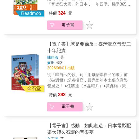
畫教學更是堪稱難出其右。他的教畫方式簡單
群 長文推薦★★ ★★rocker99讀者五顆星好評
「音樂祭大國」的日本，一年四季、幾乎365天
易懂、幽默風趣，帶你跳脫寫實、輕快躍入卡
★★ 相信本書能讓原本不關心時尚的人，感受
都有音樂祭可參加。從經典大團到地方小祭，
324
通領域的思考與表現方法，放心地誇大或簡化
Readmoo
到時尚世界的魅力。______作者 姜旻枝 華服
特價
元
一本掌握日本音樂祭全貌由日本最具代表性的
線條，愈是「偏離正常」愈饒富趣味。本書涵
珠寶最珍貴的不是來自於標籤上的價格， 而是
音樂媒體「Festival Life」總編津田昌太朗撰
蓋龐大完整的卡通教畫體系，從基礎的線條觀
它們身後品牌的歷史、堅持的工藝、無懈可擊
電子書
寫，從FUJI ROCK、SUMMER SONIC、
念、繪製步驟、細部訣竅、不同情緒與姿態的
的創意與對美的品味， 這些原料一起創造出的
RISING SUN ROCK等指標性大型音樂祭，到
畫法，以及廣告、諷刺畫及動畫等不同類型卡
時尚記憶。______知名國際造型師 李佑群 比
非主流、各具個性的地方中小型音樂祭。從春
通人物的創作要領，動輒搭配數十、百圖例示
起單純的文字敘述，採用漫畫的方式更能引人
天到冬天，從城市到山林、海邊與溫泉鄉，帶
【電子書】就是要躁反：臺灣獨立音樂三
範解說。不論是新手還是專業繪師，都能視己
入勝。______讀者 abc123por 用漫畫的方式表
你一次掌握日本一年365天的音樂祭版圖。不只
十年紀實
所需從任何一處入手，一定都能獲得滿滿的價
達品牌時尚的歷史，不枯燥之外， 還可以看到
看演出，更跟著音樂走進地方，深入日本各地
值資訊和幽默能量。 關於卡通畫「這是你能找
陳佳汝
著
用精美色彩的插圖，表現出那些經典的服飾、
獨有的文化風景。⛺看完表演去哪裡泡湯？必
麥田
出版
到的最好的一本書！」翻譯暢銷英．美．德．
包包、鞋子。______讀者 阿兔 他們並不完
吃美食是什麼？哪家餐廳可能遇見樂手？祕密
2026/08/01 出版
日．韓……各國讀者好評推薦「漢姆這本《卡
美，個個都有弱點與性格缺陷，但也因此能感
朝聖點一次收集，新手也能輕鬆啟程包含豐富
通風格人物創作》向我演示：「你可以用最粗
從「唱自己的歌」到「用母語唱自己的歌」前
受人們的真正需要， 並將自身限制轉換成創作
照片、插圖與表格，從音樂祭行話、穿搭指
糙的小墨水曲線喚起各種情感。」——馬特•格
《破週報》記者撰寫，最完整的本土獨立音樂
能量，設計出一件又一件能征服時代考驗的作
南、交通方式、美食特輯，全都整理得清楚易
朗寧《辛普森家庭》創作者「我愛它！將卡通
發展史！ ●任將達（水晶唱片）●黃孫權（策展
品。______編輯推薦
懂。書末附INDEX一覽各地音樂祭總表，方便
金石堂
畫寫得簡單易懂。跟著書中拆解步驟的實用例
藝術家）●林生祥（音樂創作人）●林昶佐（閃
快速翻查。想鎖定大型經典音樂祭朝聖，或想
392
特價
元
圖反覆練習後，每15分鐘就能畫四幅畫了！我
靈）●阿爆（母語創作人）●戴曉君（音樂創作
挖掘更有地方感的中小型活動，都能安排屬於
很驚訝從書中理解如此容易。」——美國亞馬
人）——齊聲推薦 ▍內容簡介音樂，來自底
自己的旅程。🎤收錄主辦音樂人專訪，深入音
電子書
遜網站讀者「令人愉快、易學且深具啟發性，
層，來自土地，來自時代躁動的聲音。解嚴
樂祭的靈魂特別收錄三篇音樂祭主辦音樂人的
適合業餘者和專科的學生，甚至已經畫過卡通
後，本土意識抬頭，一股蠢蠢欲動的創作能量
訪談，包含10-FEET、西川貴教、TOSHI-LOW
的人也會有收獲，並了解過去卡通的製作方
爆發。由伍佰、陳明章、林強和朱約信等人為
OAU/BRAHMAN帶你看見一場音樂祭活動背後
式。即使對在電腦上畫漫畫的人來說也很有
首，開啟了新台語歌謠運動，反擊戒嚴時期華
【電子書】感動，如此創造：日本電影配
的熱情、籌劃與地方創生精神。🥁津田昌太朗
趣。」——美國亞馬遜網站讀者「有扎實的繪
語為尊的主流文化論述。之後，一代又一代的
樂大師久石讓的音樂夢
（本書作者）：「我跑遍世界各地的音樂祭之
畫基礎功力的傑克．漢姆，卡通畫的說服力很
創作者洶湧崛起。閃靈、林生祥、拍謝少年、
後，發現日本其實是音樂祭大國，全年365天都