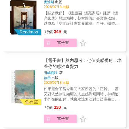
重要知識平台。《i室設圈│漂亮家居》每年1
麥浩斯
出版
心」本身，才是幸福的源泉。本書獻給在繁忙
充滿怪奇與前衛氣息的藝術世界，草間彌生依
月、4月、7月、10月出刊。對應產業以搭建多
2026/07/18 出版
日常中奔走的每個人：若可以活用「莫內思
舊是獨一無二的存在。這是一本迷人而有力的
元設計平台為核心，補足學校沒教的設計這門
考」，平常的道路、窗外的天空、習以為常的
【關於我們】《i室設圈│漂亮家居》延續《漂
作品，讓長久以來在西方被低估的草間彌生，
事、提供跨領域設計與創新知識，給予設計人
每段時光……，都會開始以令人驚豔的方式閃
亮家居》雜誌精神，朝空間設計專業為依歸，
得到應有的注目與讚譽。」──《Now Read
更實用的內容；對應知識以提供專業設計、不
耀豐盛光彩。如果能像莫內那樣，在日常中拾
以成為「空間設計專業養成誌」自許。轉型後
This!》 「極度前衛的圖像傳記，呈現極度
同領域內容帶動設計跨域學習，同時著重本土
起細微的變化與美，人生便能由內而外變得富
的《i室設圈│漂亮家居》以「洞見Insight」──
前衛藝術家的一生，在絢麗中充滿療癒，在低
349
與外來設計並重的多國學習。
Readmoo
特價
元
足，散發自信的光芒。 ✦✦動人推薦✦✦高榮禧
分析時事梳理國際產業新趨勢聯結在地，提供
谷中溢滿喜悅的泡泡生命！」──《Broken
CONTENTS1_COLUMNS建築人觀點│陸希傑
｜清華大學藝術與設計學系退休副教授郭怡汝
企業品牌與設計人嶄新觀點；「智庫Think
Frontier》本書特色1. 圖像媒體齊力盛讚！
建築人觀點│方瑋建築人觀點│黃卓仁設計人觀
電子書
｜不務正業的博物館吧陳淑華｜台灣師範大學
Tank」──遴選國內外空間設計案，解析設計創
《Buzz Magazine》、《Broken Frontier》、
點│譚淑靜設計人觀點│黃鈴芳
美術學系專任教授、巴黎第一大學西洋美術史
意與實踐落地，挖掘新銳潛力設計人；「生態
《Forces of Geek》譽為「最傑出的草間彌生
2_DESIGNArchitecture建築設計／Historical
博士曾少千｜中央大學藝術學研究所教授黃姍
系Ecosystem」──以設計力串聯各產業提升競
圖像傳記」！ 真正的圖像傳記，以畫面張
Oberamteistraße MuseumInterior室內設計／
姍｜忠泰美術館總監蔡康永｜作家謝佳娟｜中
爭優勢，跨域專家齊聚論述碰撞創新火花為作
【電子書】莫內思考：七個美感視角，培
力，精彩描繪草間彌生一生的起伏與糾結、昇
Castelar HouseDesigner空間設計人／瓦豆燈光
央大學藝術學研究所教授兼人文藝術中心主
品牌核心，成為設計人學習、產業轉型升級的
華與突破。行雲流水，盡覽藝術精髓。2. 圖像
養你的感性直覺力
設計師江佶洋3_TOPIC──2026老屋空間設計特
任 ✦✦日本讀者好評✦✦【給那些對「評價」感
重要知識平台。《i室設圈│漂亮家居》每年1
敘事手法高明，每個段落的構圖都切合草間彌
集 翻轉舊空間，重新定義使用價值
田嶋樹哩
著
到疲倦的人們。在日常生活中，幫助你找到美
月、4月、7月、10月出刊。對應產業以搭建多
生該人生階段的語彙流變！ 以流暢的節奏和
啟示
出版
老屋不只是居住的問題。台灣街頭愈來愈多曾
好之光的指路明燈。】在資訊洪流與他人目光
元設計平台為核心，補足學校沒教的設計這門
鮮明構圖，將草間彌生獨特的色彩、圓點、無
2026/07/18 出版
經斑駁老舊的透天、公寓與倉庫，在改造之
之中，我們很容易不知不覺就忘了用「自己的
事、提供跨領域設計與創新知識，給予設計人
限網等語彙，巧妙融入這本圖像傳記。在描述
後，轉化為辦公室、選品店、餐飲店、旅店與
如果迎合了當今世間大家所說的「正解」，卻
眼睛」去看世界。在現代社會，常常會有這樣
更實用的內容；對應知識以提供專業設計、不
草間彌生不同人生階段時，也巧妙使用草間該
公共空間。老建築的骨架與空間條件，反而成
又對依然無法如願的人生感到煩悶時，持續追
的感覺。每天不斷更新的數字和「按讚」數，
同領域內容帶動設計跨域學習，同時著重本土
階段最具代表性的圖像元素。3. 綿密圖像，有
為商空設計中最稀缺的資產，挑高尺度、厚實
求外在的正解，就會永遠無法對自己產生自
有時讓人心裡微微感到壓迫與侷促。這本《莫
與外來設計並重的多國學習。
金石堂
人生、有時尚、有藝術、有秘辛！精彩一次滿
牆體與不規則輪廓，這些在新成屋中難以取得
信。若讓自己的感性持續下落不明，人生將充
內思考》讓人覺得，它就像在這樣的日常裡，
CONTENTS1_COLUMNS建築人觀點│陸希傑
330
足！ 巧妙將草間彌生博大精深的藝術創作融
特價
元
的特質，正被新一代設計師與品牌業主重新看
滿迷惘、後悔與不安。找回感性，找回對自己
悄悄陪伴在身邊，帶來一束溫暖光芒的書。──
建築人觀點│方瑋建築人觀點│黃卓仁設計人觀
會貫通，讓讀者沉浸在由圖像主導的敘事流動
見。INTERVIEW老屋活化，時間釀出的商業新
人生的安心感！為你人生的每天灑下多變且希
日本讀者 忍秋【只要運用「莫內思考」，就能
點│譚淑靜設計人觀點│黃鈴芳
裡，流動式觀看了她的一生。狂喜又療癒！
電子書
生命老屋進入商業場域，正在經歷一場靜默的
望的光線與色彩……❈ ❈ ❈「每一天每一
讓我們在這個巨大變革的時代活得更輕鬆！】
2_DESIGNArchitecture建築設計／Historical
轉化。透天、公寓與倉庫，這些曾被視為負擔
天，總能發現某種比昨天更美麗的事物。」──
這本書並不是單純解說莫內作品的書，而是幫
Oberamteistraße MuseumInterior室內設計／