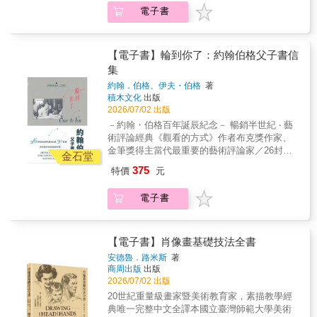
王｜影評moom bookshop──推薦瀧本幹也自
2016年間的書信往來。來自當時住在巴黎 郊區
電子書
1998年成立獨立攝影工作室至今，已成為日本
的約翰，寄給身在法國上薩瓦的伊夫，信件裡
商業攝影的代表。不僅曾與森本千繪合作，擔
頭是一些曾深深打動他的藝術作品複製版本。
任Mr. Children唱片封面的攝影師，更為是枝裕
於是，就像伊夫憶起，父子兩人在自家閣樓打
和的《海街日記》、《舞妓家的料理人》等多
【電子書】輪到你了：約翰伯格父子書信
著乒乓球，一來一往、 輕鬆隨意。當把球傳給
部影視作品，以及坂本龍一音樂劇拍攝主視
集
對方時，他們會說：「輪到你了」。 信件
覺。《瀧本幹也 攝影前夜》收錄他超過80部
中，兩人對彼此欣賞的畫作展開了深刻的對
約翰．伯格、伊夫・伯格
著
作品，除了記錄與日本頂尖創意工作者的合
積木文化
出版
話，從歷史與宗教圖像、素描，也包含伯格父
作，也蒐羅他與Suntory天然水、TOYOTA、寶
2026/07/02 出版
子的創作，聊起哥雅、華鐸、杜勒、卡拉瓦
礦力水得、Calorie Mate等知名品牌的平面廣告
喬、馬內等藝術家，動人 地呈現他們對藝術、
－約翰・伯格百年誕辰紀念－ 暢銷半世紀 ‧ 藝
作品。瀧本幹也細緻的創意執行，不乏許多在
記憶、生命、死亡，以及更深遠事物的思索。
術評論經典《觀看的方式》作者布克獎作家、
數位時代看來，有點接近手工業的堅持。但他
約翰・伯格談論色彩、光線與空間，試圖逼近
金筆獎得主當代最重要的藝術評論家／26封未
以純熟的攝影技術與對視覺語言的掌握為基
金石堂
繪畫中不可言說的部分；伊夫則回應以更直覺
曾公開的書信往返，化為一本陪伴之書未曾撰
底，成功透過不同相機與底片殊異的風格，表
375
特價
元
與哲學 化的感受，提出關於存在、感知與語言
寫自傳，約翰・伯格與兒子伊夫最深情見證獻
現電影、大河劇、唱片以及商業廣告等不同訴
界線的問題。在這些書信裡，閱讀成為一種視
給父子之間、兩位藝術家之間的致敬之作
求的平面視覺。本書是瀧本幹也出道至今的工
電子書
覺與思想交織的經驗。藝術在此不再只是被分
／ 「面對十歲小兒每天各種無厘頭的提問，我
作手札，也是這些攝影工作的作品集結。同時
析的對象，而是一種媒介──讓兩 人得以接近彼
每每招架不住。不過，放下書本，我忍不住這
也是一名攝影師從拜師學藝到逐漸成熟，在一
此，也接近世界。 八十九歲的約翰更像一
麼想：不論用何種形式，我都想繼續跟孩子對
個個性質各異的商業合作中發展出個人風格的
位語氣正式的老師；三十九歲的伊夫則呈現出
話下去。約翰・伯格讓我重新思考身為父親、
【電子書】肖像畫基礎技法全書
歷程。
年輕而富哲思的藝術家形象。這些書信構成約
以及身為老師，和年輕人交流的意義──我們一
安德魯．路米斯
著
翰・伯格少數未經整理、未被理論化的書寫。
起追尋，而彼此便是答案。」──鴻鴻／詩
商周出版
出版
它 們保留了思考生成的過程，也呈現一種持續
人 「父與子之間的愛，本身就是一種庇護。」
2026/07/02 出版
回應世界的姿態。這本書是獻給父子之間、兩
──《衛報》 「伊夫・伯格邀請讀者走入一個父
20世紀重量級畫家暨美術教育家，素描教學經
位藝術家之間的致敬之作，既是閒談藝術的
與子之間的親密世界……奇想、玩味、沉思交
典唯一完整中文全譯本國立臺灣師範大學美術
書，也是關於關係、時間與存在 的書。／「我
織，是作者對藝術與彼此之愛的見證。」