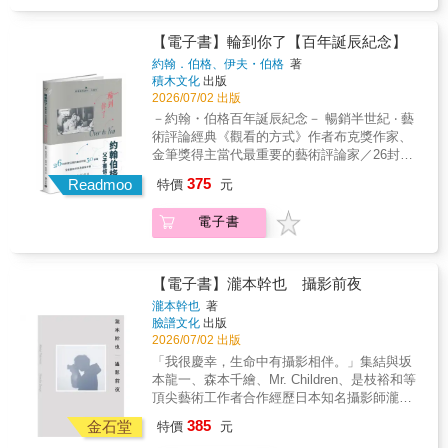
商業攝影的代表。不僅曾與森本千繪合作，擔
依比例構圖——變化不同比例間距，創造不同
任Mr. Children唱片封面的攝影師，更為是枝裕
臉型——瞭解臉部肌肉結構，變化不同表情
和的《海街日記》、《舞妓家的料理人》等多
【電子書】輪到你了【百年誕辰紀念】
——專章說明手部素描的技巧原則各界好評★
部影視作品，以及坂本龍一音樂劇拍攝主視
約翰．伯格、伊夫・伯格
著
路米斯的作品對我的人生和藝術具有潛移默化
覺。《瀧本幹也 攝影前夜》收錄他超過80部
積木文化
出版
的影響。我母親也是一名畫家，她經歷了路米
作品，除了記錄與日本頂尖創意工作者的合
2026/07/02 出版
斯的全盛時期，是她將他的作品帶到我面前。
作，也蒐羅他與Suntory天然水、TOYOTA、寶
－約翰・伯格百年誕辰紀念－ 暢銷半世紀 ‧ 藝
路米斯對人體的素描教學是我的繪畫入門導
礦力水得、Calorie Mate等知名品牌的平面廣告
術評論經典《觀看的方式》作者布克獎作家、
師，深深啟發我，讓我的創作看起來更真實。
作品。瀧本幹也細緻的創意執行，不乏許多在
金筆獎得主當代最重要的藝術評論家／26封未
我所有的繪畫技巧和我所畫的超級英雄們，都
數位時代看來，有點接近手工業的堅持。但他
曾公開的書信往返，化為一本陪伴之書未曾撰
要歸功於路米斯。路米斯簡單的素描指引，對
375
以純熟的攝影技術與對視覺語言的掌握為基
Readmoo
特價
元
寫自傳，約翰・伯格與兒子伊夫最深情見證獻
於了解繪畫生活是很好的基礎，可以引領一個
底，成功透過不同相機與底片殊異的風格，表
給父子之間、兩位藝術家之間的致敬之作
人往各種方向發展。——美國漫畫界大師級畫
現電影、大河劇、唱片以及商業廣告等不同訴
電子書
／ 「面對十歲小兒每天各種無厘頭的提問，我
家Alex Ross★對於肖像素描無與倫比的學習資
求的平面視覺。本書是瀧本幹也出道至今的工
每每招架不住。不過，放下書本，我忍不住這
源。——知名網站Boing Boing★任何充滿理想
作手札，也是這些攝影工作的作品集結。同時
麼想：不論用何種形式，我都想繼續跟孩子對
抱負的藝術家，都會視本書為繪畫指引的聖
也是一名攝影師從拜師學藝到逐漸成熟，在一
話下去。約翰・伯格讓我重新思考身為父親、
經。——《中西部書評》Midwest Book
【電子書】瀧本幹也 攝影前夜
個個性質各異的商業合作中發展出個人風格的
以及身為老師，和年輕人交流的意義──我們一
Review★本書的內容與價值出類拔萃，書中的
瀧本幹也
著
歷程。
起追尋，而彼此便是答案。」──鴻鴻／詩
素描技法非常引人入勝。——知名部落格Lines
臉譜文化
出版
人 「父與子之間的愛，本身就是一種庇護。」
and Colors
2026/07/02 出版
──《衛報》 「伊夫・伯格邀請讀者走入一個父
「我很慶幸，生命中有攝影相伴。」集結與坂
與子之間的親密世界……奇想、玩味、沉思交
本龍一、森本千繪、Mr. Children、是枝裕和等
織，是作者對藝術與彼此之愛的見證。」
頂尖藝術工作者合作經歷日本知名攝影師瀧本
──《柯克斯書評》／ 這本引人入勝且極為
幹也首部工作全紀錄汪正翔｜創作者馬欣｜作
385
親密的書信集，收錄了著名藝術評論家約翰・
金石堂
特價
元
家黃曦｜《釀電影》主編、文字工作者龍貓大
伯格，與他的兒子伊夫・伯格，兩人於2015-