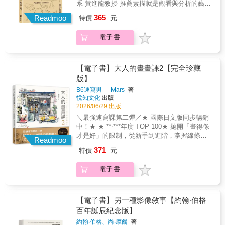
系 黃進龍教授 推薦素描就是觀看與分析的藝術
們為什麼偏偏要等到某個時刻──而不是更早──
──《柯克斯書評》／ 這本引人入勝且極為
肖像素描主要是關於正確分析一個物體的比
才能夠欣賞一個人的作品？真是個神祕又迷人
365
親密的書信集，收錄了著名藝術評論家約翰・
Readmoo
特價
元
例、透視、明暗、調子及陰影。藉由這樣的分
的問題呢，你說是不是？」 「也許我需要時
伯格，與他的兒子伊夫・伯格，兩人於2015-
析，將所有個人特質帶入畫中。做對了這件
間，才能看清眼前的事物；需要時間，讓眼睛
2016年間的書信往來。來自當時住在巴黎 郊區
電子書
事，畫像的靈魂與性格就能夠栩栩展現。---------
從那張畫布上曾經見過、曾經尋找過的一切當
的約翰，寄給身在法國上薩瓦的伊夫，信件裡
-------------------------------------------------------------------
中獲得解放。也許我需要另一雙眼睛，幫我確
頭是一些曾深深打動他的藝術作品複製版本。
------想要畫的某種表情出不來？眼睛看起來怪
認畫布真實的樣貌。就像你的眼睛那樣。愛你
於是，就像伊夫憶起，父子兩人在自家閣樓打
怪的？嘴巴像奸笑而不是微笑？不斷修改額頭
【電子書】大人的畫畫課2【完全珍藏
的，伊夫」 真摯推薦（依姓氏筆畫順序）鴻鴻
著乒乓球，一來一往、 輕鬆隨意。當把球傳給
線條，卻沒發現是下巴比例不對？覺得眼睛過
版】
／詩人【專文推薦】 江灝／人文社科譯者、編
對方時，他們會說：「輪到你了」。 信件
小，殊不知是兩頰寬度有問題？肖像素描的第
輯吳俞萱／詩人林志明／國立台北教育大學藝
中，兩人對彼此欣賞的畫作展開了深刻的對
B6速寫男──Mars
著
一步，是建構出正確的頭型。本書分「男人的
設系教授徐明瀚／電影與藝術評論人郭力昕／
悅知文化
出版
話，從歷史與宗教圖像、素描，也包含伯格父
頭部」、「女人的頭部」、「嬰幼兒的頭
2026/06/29 出版
影像文化評論者陳佳琦／攝影及影像史研究者
子的創作，聊起哥雅、華鐸、杜勒、卡拉瓦
部」、「男孩與女孩的頭部」、「手部」五大
謝佩霓／藝評家、策展人 「父子乒乓正手、
喬、馬內等藝術家，動人 地呈現他們對藝術、
＼最強速寫課第二彈／★ 國際日文版同步暢銷
部分。作者安德魯‧路米斯以球型結合平面的畫
反拍，一如伯格與讀者的長年智性聯誼賽，又
記憶、生命、死亡，以及更深遠事物的思索。
中！★ ★ **‧***年度 TOP 100★ 拋開「畫得像
法，解說頭部結構、比例、線條、調子、透視
能『輪到我們了』。Fortunate man.」──江灝
約翰・伯格談論色彩、光線與空間，試圖逼近
才是好」的限制，從新手到進階，掌握線條與
等知識，其概念與技巧廣為學校和專業藝術家
Readmoo
／人文社科譯者、編輯 「藝術史在這對父子筆
繪畫中不可言說的部分；伊夫則回應以更直覺
培養色感，畫出自己的獨特風格！詳盡的主題
所採用。本書特色︰——結合球型與平面的基
371
特價
元
下，不是知識的陳列，而是理解存在如何佔據
與哲學 化的感受，提出關於存在、感知與語言
練習與分析，未公開的獨家思考，一次解答速
本構造，概念化頭部素描——透過解剖學認識
空間。親密而可怕的洞見，觸及生命的太過龐
界線的問題。在這些書信裡，閱讀成為一種視
寫常見難題。 Sketch1 替畫面分群，化繁為
頭骨構成與五官定位——抓出頭部的基準線，
電子書
大。」──吳俞萱／詩人 「迷人的通信。伯格父
覺與思想交織的經驗。藝術在此不再只是被分
簡！提升觀察力，分好區塊，前、中、後景，
依比例構圖——變化不同比例間距，創造不同
子用畫對話，讓我們看見這位視覺文化的說書
析的對象，而是一種媒介──讓兩 人得以接近彼
就能自行安排下筆的順序，再瑣碎的畫面也能
臉型——瞭解臉部肌肉結構，變化不同表情
巨人，與其藝術家兒子，兩人在日常中，如此
此，也接近世界。 八十九歲的約翰更像一
無負擔地畫出空間與層次感。Sketch2 限時練
——專章說明手部素描的技巧原則各界好評★
一貫地實踐著本真的「藝術觀賞之道。」──陳
位語氣正式的老師；三十九歲的伊夫則呈現出
習畫作挑戰！從30秒、60秒到120秒，抓出特
【電子書】另一種影像敘事【約翰‧伯格
路米斯的作品對我的人生和藝術具有潛移默化
佳琦／攝影及影像史研究者／「《輪到你了》
年輕而富哲思的藝術家形象。這些書信構成約
徵、大膽描繪，畫不正確也沒關係，連續性線
百年誕辰紀念版】
的影響。我母親也是一名畫家，她經歷了路米
是一帖安靜的解藥，足以對抗絕望……即便只
翰・伯格少數未經整理、未被理論化的書寫。
條能讓作品更增添趣味。Sketch3 活用留白，
斯的全盛時期，是她將他的作品帶到我面前。
約翰‧伯格、尚‧摩爾
著
是其中一頁，也能帶來傾聽與凝視的理性，以