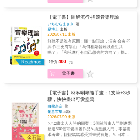
非常實用。」「解說簡單易懂，也很適合初學
一入門就浸染於優秀的和弦作品，包括多達26
者。」 冊二《圖解重配和聲入門：基礎到進
首的流行、爵士、古典樂等各種音樂表情、特
階，和弦進行50種重配技法》完整教程╳實戰
色的竅門。是一本從基礎打造起，至活用高明
【電子書】圖解流行‧搖滾音樂理論
技巧╳豐富範例只要調整和弦，就可以讓樂曲
手法，全覽和弦領域的入門操作指引。本書特
增添情感、閃閃發亮！本書從最基礎的重配和
いちむらまさき
著
色●「找出旋律調性→推算使用的和弦→套上終
易博士
出版
聲知識開始解說，並且透過50種範例，由淺入
止式→完成！」好懂好操作！●從基礎觀念→經
2026/07/11 出版
深、循序漸進的帶領讀者熟悉活用，徹底掌握
典和弦進行→特色效果技巧，依據需求使用，
重配和聲。從連初學者也能立刻學會的簡單實
好聽不是沒有原因！懂一點理論，演奏‧合奏‧即
輕鬆好上手！●經典及名曲技法+譜例圖解+音
用技巧到稍微有點複雜的專業技法都一一詳細
興‧作曲更有靠山 「為何相鄰音難以產生共
樂識聽，深入而淺出，學習質量最優質有效率●
說明，以完整的教程帶給讀者全面而具體的概
鳴？」「和弦進行有自己想去的方向？」探索
時髦帥氣、高漲刺激、神聖、傷感、藍調憂
念做法，鞏固音樂知識的基石。此外，為了讓
音樂本質、原理、組合方式，一本不囉唆的理
400
鬱……特色氛圍營造一次就學會 跟著本書內
Readmoo
特價
元
說明更加好懂，全書範例都以四小節為主，曲
論書絕對是音樂人不可或缺的摯友，在需要
容，你將學會：序章 記住和弦名稱了解必需的
調則定為C大調、A小調。跟著本書做出情感鮮
時，拉你一把。本書以具體例子＋鋼琴‧吉他音
音樂知識，如音程、節奏、拍子、調；認識基
電子書
明的帥氣樂曲，一起輕鬆愉快地踏入重配和聲
樂示範，說明流行音樂‧搖滾音樂範疇的理論，
本和弦：大和弦與小和弦，減三和弦、增三和
的世界吧！【本書特色】‧前奏、副歌等各段落
教你什麼是音、音階、調、和弦、及實務應
弦、轉位；七和弦。Chpater1 和弦基礎知識調
意象分類解析，迅速學會如何重配整首樂曲‧基
用，解決不知道如何應用理論的窘境。實際練
與和弦的關係、和弦如何編排、終止式種類與
礎知識解說、簡單實用技巧到專業複合技法，
習本書73個音樂示範音檔，短時間內建立音樂
【電子書】咻咻唰唰隨手畫：1支筆+3步
用法、大調使用的和弦、小調的和弦規則
初學者也能輕鬆上手‧全書範例皆設定為四小
直覺和表達力，詮釋度大提升。本書特色涵蓋
驟，快快畫出可愛塗鴉
Chpater2 初級和弦方法和弦的判斷基準、和弦
節，曲調則為C大調、A小調，好記又好懂，應
流行音樂‧搖滾音樂作曲及樂器彈奏的音樂理論
音與非和弦音的搭配、最具代表的三種經典和
白熊奈奈
著
用超簡單‧音程度數、二五進行、分數和弦、反
先舉具體例子+音樂示範，再說明對應的音樂理
創意市集
出版
弦進行（循環和弦、逆循環和弦、帕海貝爾卡
轉和弦等解說活用，作編曲必備技巧一次掌握
論，先實務再理論學習更好吸收以鍵盤、吉他
2026/07/09 出版
農）、時髦的七和弦、名曲的和弦特徵
【專業推薦】（依姓氏筆劃排列）許哲珮
為例，搭配鍵盤圖+弦樂器圖解說，方便實際彈
Chpater3 中級和弦方法用分數和弦做流暢低音
○△□畫出人人誇的圖案！3個階段由入門到進階
Peggy 創作歌手/音樂製作人游政豪 金曲天后
奏練習正確又快速的「調‧音階‧和弦」推算方法
線、用大調的IIIm製造刺激感、在大調旋律中加
超過500個可愛插圖作品✎插畫超入門，零基礎
御用創作人謝文德 迪士尼台灣中文版歌唱導
+記憶口訣，學會一輩子都受用日本書評「想搞
入傷感氛圍、活用調式音階、sus4和弦的有效
跟著畫，輕輕鬆鬆感受插畫變有趣。✎ 日本
演 冊三《圖解流行‧搖滾 和弦進行》演出還看
懂樂理卻不得其門而入看這本準沒錯！」「內
金石堂
用法、次屬和弦的用法、活用Two-