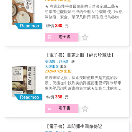
2026/07/30 出版
被遺忘的「一千個名字」，也為臺灣的地域型
「勳章」。 這樣的精神，體現了珍惜物品、延
世界， 化為隨時蕤地都能輕鬆享受的二次元娛
敢在仿作上署名、重新出版？ 特別講究「毛
藝術節，立下了難以超越的深度標竿。從2022
★ 在家就能學會最傳統的天然漆金繼工藝★
續使用的價值觀。金繼從單純的修補技術，發
樂，提供給生活在「浮世」的人們。 那麼，浮
髮」的孤獨畫師，讓雕版師超崩潰？ 還有超狂
年10月15日到2023年1月29日的大地藝術季，
初學者也能輕鬆完成的金繼入門指南 使用天然
展為融合工藝與美學的藝術形式，延續器物的
世繪與浮世繪師究竟是如何誕生的呢？ 你是不
的江戶「創投型出版社」，蔦屋重三郎如何企
是當時南臺灣轟動盛事，為期長達107天，活動
漆修復，安全、環保又耐用 讓裂痕成為器物最
生命。每一道裂痕承載記憶與情感，使器物重
是覺得，浮世繪只能在美術館裡靜靜欣賞？ 其
劃、延攬人才？ 特別收錄 ♡ 推薦畫師心理測
範圍廣泛，跨越當時的疫情威脅，匯聚官方與
美的生命紋理 從修復技法到生活美學，一次體
新回到日常生活中，繼續陪伴人們走過年年歲
實在江戶時代，浮世繪是為大眾大量製作的印
380
驗！ ♡ 從零開始了解，浮世繪的關鍵事物！
Readmoo
特價
元
民間多方眾籌集資，涵蓋臺南市麻豆區的總爺
驗金繼的療癒力量 真誠推薦光山行漆器工藝 第
月。《在家也能做金繼》是一本揉合工藝、美
刷品，可以說是當時的「流行文化」。 那麼，
♡ 這位畫師的代表作品一舉公開！ ＼＼＼ 齊
藝文中心、大隆田生態園區與渡拔地區以及171
三代負責人 賴信佑 你是否曾有過這樣的瞬間
學與生活哲學的入門書，讓修復不再遙遠，而
能夠抓住庶民心聲的浮世繪明星們，究竟是怎
聲推薦 ／／／ Kaoru／FB粉絲團「哈日劇」版
電子書
市道沿線區域，藝術季期間吸引超過25萬人參
——心愛的器皿破裂的那一刻，讓人難以割
能在日常中親手實踐。當器物重新回到手中，
樣的人物呢？ 本書將這些浮世繪明星畫師與傳
主 Youtuber 工頭堅。旅行長 月翔／戰國導遊
觀。可說是一場重新編織流域中人類與超越人
捨？正因為珍惜，即使出現缺角或裂縫，也希
也讓我們看見破碎之中的美。 隨書優惠光山行
奇出版商的光榮與挫折， 透過豐富的插畫與代
兼通譯案內士 郭怡汝／不務正業的博物館吧
類存在之共同體的藝術季。《2022 Mattauw大
望能將它修復，繼續長久使用。 能夠實現這份
官網折扣碼，凡購買「金繼長期課程」、「pro
表作品，輕鬆有趣地呈現給讀者！ 像是怪才中
「北齋開啟了我頻道的能見度，蔦重大河劇見
地藝術季：曾文溪的一千個名字》的策展更一
心願的，正是「金繼（Kintsugi）」這門古老而
修復材料組」、「lite修復材料組」，結帳輸入
【電子書】畫家之眼【經典珍藏版】
的怪才・北齋、浮世繪界的教父・豐國、最接
識浮世的明暗面貌，當下我正走在東海道五十
舉奪下多項大獎肯定：★ 日本GOOD DESIGN
溫柔的工藝。「金繼」是一門修復破裂或缺損
優惠碼，單筆訂單折扣200元。(至2026/12/30
安德魯．路米斯
著
地氣的庶民派・廣重&hellip;&hellip; 浮世繪始
三次的旅途上。」──Youtuber 工頭堅。旅行長
AWARD 2023「Best 100」和「金獎」★ 2023
陶瓷與漆器的技術，使用取自漆樹的天然漆作
止) ―――――光山行漆器工藝 第三代負責人
大牌出版
出版
祖菱川師宣把木版浮世繪帶入庶民世界，繪畫
「浮世繪就是穿梭歷史的時光機！日本的四季
第21屆台新藝術獎年度大獎最終入圍名單★ La
為黏合劑；乾燥後質地堅實且耐用，安全無害
賴信佑我常在課堂上跟學生說：「與金繼修復
2026/07/29 出版
從「只有一部分人能享受的藝術」，轉變為
美景、英雄豪傑、名伶佳人，藉由浮世繪師的
Vie 2023台灣創意力100大獎首獎★ 記錄計畫
兼具環保。修補完成後，再以金粉或銀粉點綴
相遇，永遠不嫌晚。」如果你正在猶豫，這將
透過畫家之眼，探索美即使世界是荒蕪的沙
「誰都能輕鬆享受的娛樂」，賦予了繪畫新的
創意與巧手躍然紙上。」──月翔／戰國導遊兼
前期踏查成果的《獵人帶路：曾文溪溯源影像
裂痕，使原本的傷痕轉化為獨特而細緻的紋
會是一本陪你踏出第一步，開始接觸金繼修復
漠，仍能從中找到美的路徑藝術巨擘路米斯畢
價值。 可說是當今漫畫熱潮的原點之一。 這些
通譯案內士 本書特色 ✦以五大分期完整呈現浮
誌》獲第45屆金鼎獎非文學圖書獎【關於本
理。 漆藝作家堀道廣，為初學者介紹「可在家
的書。
生美學思想與繪畫觀集大成★影響全球的美感
極富個性的藝術家們，其人生與個人風貌一旦
世繪的發展興衰史，介紹16+1位浮世繪藝匠。
書】「一條溪的流域地景該如何形成圖像？一
完成」的金繼方法。透過清楚易懂的步驟與觀
啟蒙經典★從觀看生活，到藝術創作；從欣賞
了解， 你看浮世繪的眼光，一定會變得更加有
✦作者不僅是超人氣歷史YouTuber，同時是歷
條溪的流域美學該如何論述？一條溪的流域旅
336
念，帶領讀者一步步走進修復的世界，體驗讓
Readmoo
特價
元
藝術，到美學追求……像藝術家一樣觀察思
趣！ 本書將浮世繪發展興衰分為黎明、變革、
史作家、女演員，曾以最年輕之姿通過高難度
行的動力來自何方？這是我在參與策畫『2022
器物重生的療癒過程。 【本書特色】・使用真
考，從平淡日常，窺見永恆之美★ 12項繪畫原
全盛、爛熟、黃昏五個時期，介紹了16+1位家
「江戶文化歷史檢定」一級考試的江戶歷史文
Mattauw大地藝術季』的三年以來，時時問我自
正漆料的「最傳統」方法，保由工藝本質・在
電子書
則 ╳ 61幅經典畫作 ╳ 17張圖解分析★ 水彩名
喻戶曉的浮世繪明星畫師， 從浮世繪始祖菱川
化天才。 ✦通俗易懂又幽默風趣的敘述風格和
己，卻無法立即獲得答案的三個問題。」——
傳統技法中加以簡化，初學者也能輕鬆上手 ・
家簡忠威——專文解說★ 享譽半世紀，所有習
師宣，到東洲齋寫樂、葛飾北齋等人，以及推
親筆插圖，深受廣泛年齡層讀者的喜愛。 ✦就
龔卓軍（總策展人）◎本書為《2022 Mattauw
對身體「最無害」安全的修復方式，無毒環
畫者相見恨晚的一本書！從題材到技法，淬鍊
動江戶時代浮世繪界發展的重要人物──蔦屋重
像認識一位新朋友，剖析畫師們的畫風，如實
大地藝術季：曾文溪的一千個名字》驚人而豐
保・使用基本材料，「最節省費用」的入門選
風格與心法的13堂課達文西說：「繪畫不是複
三郎。 透過清晰易懂的方式介紹他們各自的生
地呈現出各自的個性和人生觀，輔以插畫、雙
【電子書】草間彌生圖像傳記
富的展覽成果紀錄專書。書中收錄：89位作者
擇 金繼的意義不僅止於修復。是面對無常、擁
製眼前一切，卻對它一無所知。」《畫家之
平與藝術風格。輔以插畫、雙格漫畫與代表作
格漫畫與代表作品，揭示畫師們輝煌與挫敗交