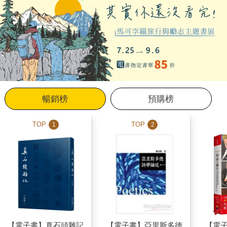
暢銷榜
預購榜
TOP
TOP
1
2
【電子書】真石頭雜記
【電子書】亞里斯多德
【電