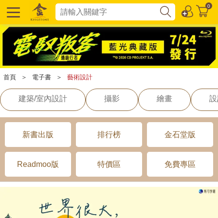
0
首頁
＞
電子書
＞
藝術設計
建築/室內設計
攝影
繪畫
設
新書出版
排行榜
金石堂版
Readmoo版
特價區
免費專區