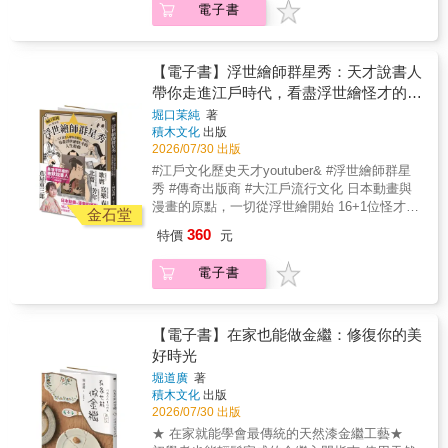
話，就能自稱為作曲家、小說家或電影導演，
電子書
不只向外大張旗鼓抒發自我，也向內心淺意
作品和行動；收錄89組作者之107篇文章、逾
並且以此為生。＊音樂絕不能淪為影像的附屬
識、記憶探索的多重現實面向。
300幀圖片【關於2022 Mattauw大地藝術季】
品。我並不喜歡太過制式化的作法，比如哭戲
2022年由臺南藝術大學教授龔卓軍擔任總策展
就用悲傷的曲子，或浪漫的場面就得搭配甜美
人的《2022 Mattauw大地藝術季：曾文溪的一
【電子書】浮世繪師群星秀：天才說書人
的音樂。這種作法代表音樂只是依賴、附屬於
千個名字》，是臺灣藝術界近年極具里程碑意
帶你走進江戶時代，看盡浮世繪怪才的人
影像的產物而已。我不希望音樂只是原封不動
義的地域型藝術慶典。「Mattauw」是臺南「麻
地仿效畫面，我認為音樂絕不能淪為影像的附
生群像
堀口茉純
著
豆」的古稱地名，源自於臺灣原住民西拉雅族
屬品。＊如果要做，我就要做到第一名，因此
積木文化
出版
（Siraya）語「Mata」，代表「眼睛」。荷蘭
我並不認同無法成為第一也無所謂的想法。在
2026/07/30 出版
東印度公司的文獻中，將西拉雅族四大社之一
社會體制中，如果想要往更高更好的地方發
#江戶文化歷史天才youtuber& #浮世繪師群星
的「蔴荳社」記錄為Mattau或Mattauw。加上
展，最終的目標就是第一。如果只要成為
秀 #傳奇出版商 #大江戶流行文化 日本動畫與
字尾後的「Mattauw」，演變為「樞紐」、「核
「only one」就好，那麼這樣的想法毫無上進心
漫畫的原點，一切從浮世繪開始 16+1位怪才藝
心」 或「靈魂之窗」之意。古代麻豆其實是緊
金石堂
可言。……如果要寫的話，就要寫出好曲子，
匠，在光榮與挫折之間打滾的人生 看懂他們，
鄰著「倒風內海」的港汊。Mattauw大地藝術季
360
特價
元
否則作曲家的命運轉眼之間就結束了。本書是
就看懂整個浮世繪興衰史 & 爹不疼娘不愛的喜
的策展團隊，刻意選擇西拉雅語Mattauw，是為
久石讓現身說法，第一次談論他身為作曲家與
多川歌麿內心黑暗面， 不擅於社交、個性一板
了「去中心化」並向土地的歷史致敬，希望帶
電子書
音樂創作的關係、如何捕捉創意，完整收錄其
一眼的歌川廣重， 面對標榜主流王道的強力對
領大眾，用原民與大自然的視角，看見曾文溪
職人哲學與人生感悟，結合具體的配樂案例，
手，依舊獨自摸索、絕不服輸，滿載反骨精神
流域千百年來最原始、最多樣、最感性的生態
真誠而又字字珠璣地細說作曲工作的方方面
的歌川國芳⋯⋯ & 最懂浮世繪的歷史說書人 江
紋理。這場臺灣前所未有、別開生面的藝術
面，在琴鍵和五線譜上，「理性」地實踐他的
戶文化歷史天才youtuber堀口茉純 透過幽默圖
【電子書】在家也能做金繼：修復你的美
季，打破了傳統地方藝術節「嘉年華式」的熱
「感性」。【麥田PEOPLE書系】隈研吾的
文帶你直擊藝匠人生 日本亞馬遜五星好評不
好時光
鬧煙火，轉而走向「深度田調」與「生態環境
點．線．面 ＼隈研吾我還能再看
斷，讀得開心才是王道！ 浮世繪界，真是一群
倡議」。以流經臺南市的曾文溪流域為舞臺，
堀道廣
著
到幾次滿月？ ＼坂本龍一 音樂使人自
怪才雲集！ & 仿作畫師出身還自由接案，竟還
團隊花費三年時間，針對長達138公里的廣大曾
積木文化
出版
由 ＼坂本龍一 蝦蟆的油：
敢在仿作上署名、重新出版？ 特別講究「毛
文溪流域進行深度田野調查，之後根據調查紀
2026/07/30 出版
黑澤明尋找黑澤明 ＼黑澤明
髮」的孤獨畫師，讓雕版師超崩潰？ 還有超狂
錄，邀請藝術家創作作品進行展示。此次藝術
★ 在家就能學會最傳統的天然漆金繼工藝★
的江戶「創投型出版社」，蔦屋重三郎如何企
季旨在提升長河川流域社群，以及一種新型態