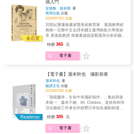
描入門
要一開始就追求專業完成度。《畫出有模有樣
安德魯．路米斯
著
的插畫！從輪廓開始的繪畫技法》把作畫門檻
商周出版
出版
降到最低，教你先觀察角色最外側的剪影，再
2026/07/02 出版
加上輔助線，最後補上自己想畫的細節。只要
20世紀重量級畫家暨美術教育家，素描教學經
輪廓抓得準，即使細節簡單一點，畫面也能自
典唯一完整中文全譯本國立臺灣師範大學美術
然協調。書中從臉部角度、頭髮流向、身體姿
系 黃進龍教授 推薦素描就是觀看與分析的藝術
勢，到手部動作、全身構圖、拿著物品與表情
金石堂
肖像素描主要是關於正確分析一個物體的比
變化，都用同一套方法拆解出容易觀察、容易
365
特價
元
例、透視、明暗、調子及陰影。藉由這樣的分
模仿的重點。畫得簡單一點沒關係，有些地方
析，將所有個人特質帶入畫中。做對了這件
偷懶也沒關係。把力氣留給真正想畫、真正喜
電子書
事，畫像的靈魂與性格就能夠栩栩展現。---------
歡的部分，才能更輕鬆地持續畫下去。從一個
-------------------------------------------------------------------
輪廓開始，你也可以畫出看起來有模有樣、而
------想要畫的某種表情出不來？眼睛看起來怪
且讓自己覺得開心的插畫！
怪的？嘴巴像奸笑而不是微笑？不斷修改額頭
【電子書】瀧本幹也 攝影前夜
線條，卻沒發現是下巴比例不對？覺得眼睛過
瀧本幹也
著
小，殊不知是兩頰寬度有問題？肖像素描的第
臉譜文化
出版
一步，是建構出正確的頭型。本書分「男人的
2026/07/02 出版
頭部」、「女人的頭部」、「嬰幼兒的頭
「我很慶幸，生命中有攝影相伴。」集結與坂
部」、「男孩與女孩的頭部」、「手部」五大
本龍一、森本千繪、Mr. Children、是枝裕和等
部分。作者安德魯‧路米斯以球型結合平面的畫
頂尖藝術工作者合作經歷日本知名攝影師瀧本
法，解說頭部結構、比例、線條、調子、透視
幹也首部工作全紀錄汪正翔｜創作者馬欣｜作
385
等知識，其概念與技巧廣為學校和專業藝術家
Readmoo
特價
元
家黃曦｜《釀電影》主編、文字工作者龍貓大
所採用。本書特色︰——結合球型與平面的基
王｜影評moom bookshop──推薦瀧本幹也自
本構造，概念化頭部素描——透過解剖學認識
電子書
1998年成立獨立攝影工作室至今，已成為日本
頭骨構成與五官定位——抓出頭部的基準線，