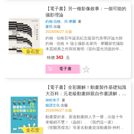
一貫地實踐著本真的「藝術觀賞之道。」──陳
畫知識，透過作者親繪的插畫及親切的說明介
想像力的合作成果，由一百五十張不帶任何文
佳琦／攝影及影像史研究者／「《輪到你了》
紹給讀者。有趣又再現動畫製作現場、工作人
【電子書】另一種影像敘事：一個可能的
字說明的照片串接而成，透過連續影像呈現，
是一帖安靜的解藥，足以對抗絕望……即便只
員對話的情境圖，也讓讀者像是跟著作者的腳
攝影理論
訴說一位農婦的生命故事。最終則試圖歸結該
是其中一頁，也能帶來傾聽與凝視的理性，以
步親臨現場，從新手到成熟階段都像擁有一名
連續生命影像卷軸的終極敘事意義。一連串照
約翰‧伯格、尚‧摩爾
著
及一種不急於給答案、而是提出提問的慈悲。
大前輩在前引導與解惑。也收錄動畫業界最新
片，其意義不在紀實，不發隻字片語，只有純
麥田
出版
父與子之間的愛，本身就是一種庇護。」
技術及用語，「數位作畫」及「動畫用語」單
然影像：它們訴說生命的故事，誘發記憶與回
2026/06/27 出版
──《衛報》「伊夫・伯格邀請讀者進入一個父
元、律表、Layout用紙、傳票等影印放大即可
想。 攝影敘事之道，由此而生。「非凡無
約翰 ‧ 伯格百年誕辰紀念版當代美學評論大師
與子的親密世界……充滿異想天開、玩樂與沉
使用的範本，與日本動畫業界無縫接軌！
比，引導性與原創力十足優異。」──文化批評
約翰 ‧ 伯格 ✕ 瑞士攝影名家尚 ‧ 摩爾探究攝影
思──這是對兩位作者對藝術和彼此之愛的見
家 愛德華 ‧ 薩依德（Edward W. Said）
本質經典之作與班雅明《迎向靈光消逝的年
證。」──《柯克斯評論》「這 種來回對話流露
金石堂
「在眾聲喧嘩的現今出版品中，這本書獨特、
代》、巴特《明室》、桑塔格《論攝影》同列
出親子之間的深厚情感，兩人一同思索那些無
343
特價
元
厚實而靜謐，但不用懷疑它蘊含的火花與光
當代影像思考鉅著▌攝影家張照堂──鄭重推薦
法解答的問題，例如約翰所提出的觀點：繪畫
彩。」──攝影家 張照堂 「本書可以是一位
取理論為架構、擷影像為觸媒，延續華特 ‧ 班
是『對不可見之物的回收』。……約翰．伯格
電子書
攝影工作者對其工作實踐的反思紀錄；一位藝
雅明、羅蘭 ‧ 巴特、蘇珊 ‧ 桑塔格的影像思考傳
並未撰寫傳 記，因此《輪到你了》這本書的價
術史家對攝影理論的初步探勘；一場嘗試廢棄
統，為讀者揭示攝影本質。 關於攝影，我
值之一，正是在於讓我們感受與這種「持續存
文字說明，僅用影像訴說故事的大膽實驗；以
們不停思索：何謂真實？攝影是紀錄，還是謊
在」之間的呼應與回應。」──《The Arts
及一本向山區勞動者的堅毅果敢反覆致意的著
言？什麼是照片？照片意謂什麼？影像如何生
Fuse》創辦人Bill Marx「動人且發人深省……
【電子書】全彩圖解！動畫製作基礎知識
作。」──譯者 張世倫★約翰 ‧ 伯格百年誕辰紀
成，又如何使用、詮釋？影像與文字間有何關
約翰與伊夫輕快地航行於各種成規與正統之
大百科：元老級動畫師親自作畫講解，制
念－新書預告★約翰 ‧ 伯格 ✕ 蘇珊 ‧ 桑塔
聯？圖說是理解之必要，還是對想像力的扼
外……《輪到你了》原本是伯格父子在打桌球
作流程、數位作畫到專業用語全方位入行
神村幸子
著
格 一張圓桌，兩張椅子，三段對話敘事 ‧ 書信 ‧
殺？為何不含文字說明的照片，猶能令人感動
時彼此喊出的話語，而能在他們的書信中看到
臉譜文化
出版
攻略
攝影，見證兩位大師相互輝映的思想對談經典
莫名？我們能否捨棄文字，純然以影像思考、
同樣緊密而激烈的你來我往，實在令人愉
2026/06/27 出版
延續 敬請期待
敘事？ 全書以文佐圖，為攝影提出另一種
悅。」──《The Art Newspaper》「令人難
動畫愛好者、新進動畫師人手一冊，出版十年
獨特的敘事法則：尚．摩爾以自身拍攝經驗，
忘……繪畫──以及書寫繪畫──都成為對具體而
來暢銷不墜！《蟲師》、《我們這一家》、
書寫其身為攝影家之反思。一張照片，便是一
鮮活之物的頌揚。」──《The Millions》
《怪醫黑傑克》等著名動畫資深動畫師‧神村幸
處「相遇之所」，身在其中的攝影者、被攝
金石堂
子最有趣易懂的動畫製作嚮導書 本書是日本經