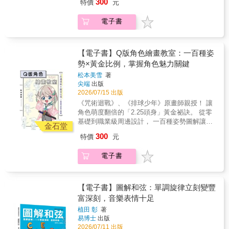
300
特價
元
配置，重新規劃貼近當代生活需求的空間可
｜清華大學藝術與設計學系退休副教授郭怡汝
角色那麼可愛，我畫的卻比例不對？本書由日
以複製的條件。本單元精選5個業態的老屋商空
了我們所知道的。」——羅伯特．貝佛利．黑
能。DETAIL 1──化碎為整，畸零空間的再應用
｜不務正業的博物館吧陳淑華｜台灣師範大學
本資深動畫師、曾參與《咒術迴戰》與《排球
改造案例，看設計師、建師如何在保留老屋結
爾 光是對解剖學瞭若指掌，並無法畫好人體。
老屋格局往往留下大量不規則的畸零角落，與
電子書
美術學系專任教授、巴黎第一大學西洋美術史
少年》等超人氣作品原畫製作的松本美雪執
構與特質的同時，使空間回應當代品牌與使用
還得將解剖知識結合傳統畫法與技法，方能成
其視而不見，不如重新定義其空間價值。本單
博士曾少千｜中央大學藝術學研究所教授黃姍
筆。作者憑藉多年繪製動漫周邊插圖的職業經
需求，在既有建築條件中發展出新的商業樣
就精采絕倫的人物畫作！ 本書作者羅伯
元聚焦老屋改造中最容易被忽略的畸零空間運
姍｜忠泰美術館總監蔡康永｜作家謝佳娟｜中
驗，首度公開讓角色「魅力倍增」的祕訣——
貌。4_VISION──從視角、細節，打開設計維
特．貝佛利．黑爾，被譽為20世紀最著名、也
用，看設計師如何因應梁下、斜角與走道等條
央大學藝術學研究所教授兼人文藝術中心主
「2.25頭身」規則。書中詳盡解說如何精準捕
【電子書】Q版角色繪畫教室：一百種姿
度IDEA──老屋格局解放，跳脫三房兩廳的平面
是美國首屈一指的藝術解剖學與人體素描教
件，透過設計重新配置空間機能，將原本閒置
任 ✦✦日本讀者好評✦✦【給那些對「評價」感
捉Q版角色的神韻，無論是可愛系還是帥氣系，
新配置屋齡20至25年、坪數約落在25至30坪的
勢×黃金比例，掌握角色魅力關鍵
師，擔任紐約大都會藝術博物館當代藝術部館
的角落轉化為收納、儲藏室甚至衛浴等多元使
到疲倦的人們。在日常生活中，幫助你找到美
都能透過邏輯化的比例配置與多樣化的姿勢範
住宅，是台灣市場中數量龐大卻相對被低估的
長長達18年、任教於紐約藝術學生聯盟長達40
松本美雪
著
用可能，在不壓縮生活動線的前提下，讓每一
好之光的指路明燈。】在資訊洪流與他人目光
例輕鬆達成。本書不只是一本畫冊，更是一套
一類型態。相較於老屋的結構限制與新成屋的
年（該聯盟自1875年成立以來，培養出許多秀
尖端
出版
處空間重新被使用。DETAIL 2──解構老屋橫梁
之中，我們很容易不知不覺就忘了用「自己的
完整的Q版角色設計系統，從基礎頭身比、動態
空間壓縮，此一區間的住宅保有一定彈性與實
異藝術家如歐姬芙、洛克威爾等）。本書內容
2026/07/15 出版
與管線，重塑天花秩序老屋天花板的梁體外露
眼睛」去看世界。在現代社會，常常會有這樣
姿勢到服裝與上色技巧，全方位滿足你的繪畫
坪條件，使其成為最適合進行格局重組與空間
凝縮自黑爾教授口碑廣傳、「魔力令人難忘」
《咒術迴戰》、《排球少年》原畫師親授！ 讓
與管線配置，往往成為空間改造中最直接也最
的感覺。每天不斷更新的數字和「按讚」數，
需求。｜本書特色｜★專業級教學： 由一線動
實驗的基礎。本單元從平面邏輯出發，看設計
的課程精華，將人體整合分類為八個章節，精
角色萌度翻倍的「2.25頭身」黃金祕訣。 從零
難處理的條件。本單元從立面與剖面切入，探
有時讓人心裡微微感到壓迫與侷促。這本《莫
畫師親授，公開業界繪製Q版周邊商品的實戰技
師如何在此一坪數條件中，跳脫制式三房兩廳
準解說歷來風格各異的一流藝術家對特定人體
基礎到職業級周邊設計， 一百種姿勢圖解讓你
討設計師如何面對既有結構限制，在梁的整
內思考》讓人覺得，它就像在這樣的日常裡，
巧。★2.25頭身黃金準則： 突破傳統思維，用
金石堂
配置，重新規劃貼近當代生活需求的空間可
部位的表現意圖和詮釋技法，以及畫者如何利
畫出最具魅力的Q版角色！ 為什麼別人畫的Q
理、管線整合、天花分層與照明安排之間建立
悄悄陪伴在身邊，帶來一束溫暖光芒的書。──
最具平衡感的比例，教你畫出各種生動靈活的
能。DETAIL 1──化碎為整，畸零空間的再應用
300
特價
元
用解剖學處理一道又一道的難題。 書中羅
版角色那麼可愛，我畫的卻比例不對？ 本書由
清晰秩序，並將原本被視為修飾對象的天花
日本讀者 忍秋【只要運用「莫內思考」，就能
動作。★一百種姿勢全收錄： 涵蓋豐富的動態
老屋格局往往留下大量不規則的畸零角落，與
列的畫作年代橫跨500年，來自超過30位史上最
日本資深動畫師、 曾參與《咒術迴戰》與《排
板，轉化為空間語言的一部分。5_BEYOND──
讓我們在這個巨大變革的時代活得更輕鬆！】
範例，不管是角色設計、表情、姿勢還是動
其視而不見，不如重新定義其空間價值。本單
電子書
傑出的藝術家，包括達文西、米開朗基羅、拉
球少年》等 超人氣作品原畫製作的松本美雪執
破圈而出．跨域學習PEOPLE──從玻璃出發，
這本書並不是單純解說莫內作品的書，而是幫
作，都能信手拈來。★細節大拆解： 從服裝摺
元聚焦老屋改造中最容易被忽略的畸零空間運
斐爾、魯本斯、提香、林布蘭、杜勒……等。
筆。 作者憑藉多年繪製動漫周邊插圖的職業經
讓循環成為一種生活方式 春池玻璃
助我們理解：莫內在創作時，是用什麼樣的視
皺、小道具表現到完稿上色，不放過任何讓角
用，看設計師如何因應梁下、斜角與走道等條
每一幅作品皆以線圖標示畫作中的骨骼和肌肉
驗， 首度公開讓角色「魅力倍增」的祕訣
實業有限公司副總經理兼研發長吳庭安對吳庭
角來看世界的。同時，它把莫內所生活、社會
色質感提升的細節。★讀者限定雙重特典：1.
件，透過設計重新配置空間機能，將原本閒置
結構，輔以啟發性的剖析，帶領讀者探索解
&mdash;&mdash; 「2.25頭身」規則。 書中詳
安而言，循環從來不是回收的終點，而是重新
【電子書】圖解和弦：單調旋律立刻變豐
劇烈變動的「印象派」時代，與現代相互對
練習用描線材料圖片： 掃描即練，快速上手。
的角落轉化為收納、儲藏室甚至衛浴等多元使
惑、深入堂奧，喚起自我覺察力與好奇心，是
盡解說如何精準捕捉Q版角色的神韻， 無論是
思考材料、人與生活關係的開始。他帶領春池
照，並提供一個提示——只要運用「莫內思
富深刻，音樂表情十足
2. 封面插圖縮時攝影： 直擊專業職人的完稿過
用可能，在不壓縮生活動線的前提下，讓每一
自學者不可多得的教程首選。 本書特色．100
可愛系還是帥氣系， 都能透過邏輯化的比例配
玻璃跨越製造與設計的界線，透過空間、策展
考」，我們應該能在這個大變革的時代中活得
程。
處空間重新被使用。DETAIL 2──解構老屋橫梁
植田 彰
著
張人物畫示範：精選500年來最具系統的代表
置與 多樣化的姿勢範例輕鬆達成。 本書不只是
與跨域合作，讓玻璃循環被看見、被理解，也
更自在。內容相當好讀，會讓人越看越投入。
與管線，重塑天花秩序老屋天花板的梁體外露
易博士
出版
作，解讀每一幅作品處理特定身體部位的手
一本畫冊， 更是一套完整的Q版角色設計系
讓永續成為一種能被實踐的生活方式。
就算不認識莫內或不熟悉藝術，也能輕鬆讀
2026/07/11 出版
與管線配置，往往成為空間改造中最直接也最