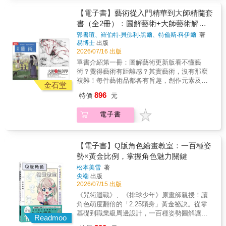
的老建築，在品牌與設計師的重新詮釋下，逐
克勞德・莫內──❈ ❈ ❈ ❈ ❈
助我們理解：莫內在創作時，是用什麼樣的視
Castelar HouseDesigner空間設計人／瓦豆燈光
漸成為市場上極具辨識度的空間資產。本單元
❈★★★★★ 入選《富比士日本》「創造者
【電子書】藝術從入門精華到大師精髓套
角來看世界的。同時，它把莫內所生活、社會
設計師江佶洋3_TOPIC──2026老屋空間設計特
專訪設計師、建築師，從實際操刀的老屋案例
100」的作者田嶋樹哩的新感性生活法
書（全2冊）：圖解藝術+大師藝術解剖
劇烈變動的「印象派」時代，與現代相互對
集 翻轉舊空間，重新定義使用價值
出發，探討老建築的先天條件如何轉化為品牌
★★★★★7個「莫內思考」視角 X 4步驟「發
照，並提供一個提示——只要運用「莫內思
老屋不只是居住的問題。台灣街頭愈來愈多曾
學
郭書瑄、羅伯特‧貝佛利‧黑爾、特倫斯‧科伊爾
著
優勢，以及在預算、法規與使用需求之間，設
現日常之美」相信自己的「感性」，培育內在
考」，我們應該能在這個大變革的時代中活得
經斑駁老舊的透天、公寓與倉庫，在改造之
易博士
出版
計師如何找到推動老屋轉化的關鍵支點，並延
「莫內」→養成幸福習慣、迎向自信人生❈
更自在。內容相當好讀，會讓人越看越投入。
後，轉化為辦公室、選品店、餐飲店、旅店與
2026/07/16 出版
伸其對未來商空發展與空間運用的觀察與看
❈ ❈ 每天的景色，原來如此美麗──向莫內的
就算不認識莫內或不熟悉藝術，也能輕鬆讀
公共空間。老建築的骨架與空間條件，反而成
單書介紹第一冊：圖解藝術更新版看不懂藝
法。 I-SELECT 老屋活化，商空改造案例解析
眼光學習，將「平凡的日常」轉變為「幸福的
完，並且至少會找到一件「好像可以試試看」
為商空設計中最稀缺的資產，挑高尺度、厚實
術？覺得藝術有距離感？其實藝術，沒有那麼
辦公室、選品店、餐飲店、旅店與公共空間等
傑作」。 《莫內思考》以印象派代表畫家莫內
的事情。我非常推薦給那些在現代生活中感到
牆體與不規則輪廓，這些在新成屋中難以取得
複雜！每件藝術品都各有旨趣，創作元素及表
不同業態，各自承載不同的使用邏輯與品牌需
的一生與作品中蘊含的哲學為線索，陪伴生活
金石堂
有些難以適應的人閱讀。──日本讀者 吉本
的特質，正被新一代設計師與品牌業主重新看
達意涵也常大相逕庭，不過，看似毫無關聯的
求，但回到選擇落腳老屋的原因，卻指向同一
在現代的我們重新找回「感性的力量」，尋找
896
特價
元
見。INTERVIEW老屋活化，時間釀出的商業新
作品之間，其實存在著某些共通點。只要能掌
件事，老建築所保留的空間個性，是新成屋難
幸福生活的提示。 為什麼人們會被莫內的畫作
生命老屋進入商業場域，正在經歷一場靜默的
握元素構成、風格寓意等鑑賞的共通原則，即
以複製的條件。本單元精選5個業態的老屋商空
療癒？ 莫內鍾愛的「光與影」、「曖昧性」、
電子書
轉化。透天、公寓與倉庫，這些曾被視為負擔
使不了解藝術歷史，也能自然而然地領略藝術
改造案例，看設計師、建師如何在保留老屋結
「變化」的視角是什麼？ 七個莫內思考發現美
的老建築，在品牌與設計師的重新詮釋下，逐
的真髓與趣味。本書藉由能以平面呈現三度空
構與特質的同時，使空間回應當代品牌與使用
與幸福的方法 附上就從今日開始實踐的「莫內
漸成為市場上極具辨識度的空間資產。本單元
間縮影的繪畫帶領讀者走入藝術，分別從點線
需求，在既有建築條件中發展出新的商業樣
的視角」實作練習莫內的作品告訴我們，不是
專訪設計師、建築師，從實際操刀的老屋案例
面構成、色彩光影、媒材質感、構圖空間設計
【電子書】Q版角色繪畫教室：一百種姿
貌。4_VISION──從視角、細節，打開設計維
繪畫的主體，而是「當下的狀態」，才是真正
出發，探討老建築的先天條件如何轉化為品牌
與風格表現，以及作品的典故象徵意義等八個
勢×黃金比例，掌握角色魅力關鍵
度IDEA──老屋格局解放，跳脫三房兩廳的平面
的本質；不是知識或技巧，而是「感受美的
優勢，以及在預算、法規與使用需求之間，設
面向切入，配合大量的畫作範例，由表面形式
新配置屋齡20至25年、坪數約落在25至30坪的
心」本身，才是幸福的源泉。本書獻給在繁忙
松本美雪
著
計師如何找到推動老屋轉化的關鍵支點，並延
到內在解析，讓讀者了解繪畫的基礎技法、畫
住宅，是台灣市場中數量龐大卻相對被低估的
日常中奔走的每個人：若可以活用「莫內思
尖端
出版
伸其對未來商空發展與空間運用的觀察與看
面構成與背後意義，切中藝術的欣賞角度，讓
一類型態。相較於老屋的結構限制與新成屋的
考」，平常的道路、窗外的天空、習以為常的
2026/07/15 出版
法。 I-SELECT 老屋活化，商空改造案例解析
作品詮釋延伸出屬於自己的觀點。第二冊：大
空間壓縮，此一區間的住宅保有一定彈性與實
每段時光……，都會開始以令人驚豔的方式閃
《咒術迴戰》、《排球少年》原畫師親授！讓
辦公室、選品店、餐飲店、旅店與公共空間等
師藝術解剖學20世紀最著名解剖學和人體素描
坪條件，使其成為最適合進行格局重組與空間
耀豐盛光彩。如果能像莫內那樣，在日常中拾
角色萌度翻倍的「2.25頭身」黃金祕訣。從零
不同業態，各自承載不同的使用邏輯與品牌需
教授權威剖析30位劃時代藝術大師╳ 100幅經
實驗的基礎。本單元從平面邏輯出發，看設計
起細微的變化與美，人生便能由內而外變得富
基礎到職業級周邊設計，一百種姿勢圖解讓你
求，但回到選擇落腳老屋的原因，卻指向同一
典人物畫 「首先，我們畫出我們所看見的；然
Readmoo
師如何在此一坪數條件中，跳脫制式三房兩廳
足，散發自信的光芒。 ✦✦動人推薦✦✦高榮禧
畫出最具魅力的Q版角色！為什麼別人畫的Q版
件事，老建築所保留的空間個性，是新成屋難
後，我們畫出我們所知道的；最後，我們看到