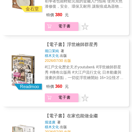
初學者也能輕鬆完成的金繼入門指南 使用天然
劃、延攬人才？ 特別收錄 ♡ 推薦畫師心理測
「倡議型生態藝術祭」（Advocative Eco-Art
漆修復，安全、環保又耐用 讓裂痕成為器物最
驗！ ♡ 從零開始了解，浮世繪的關鍵事物！
金石堂
Festival）的彈性與連結性。希冀以藝術為中
美的生命紋理 從修復技法到生活美學，一次體
♡ 這位畫師的代表作品一舉公開！ ＼＼＼ 齊
380
特價
元
介，促成上中下游之地文、水文、生文、人文
驗金繼的療癒力量 真誠推薦光山行漆器工藝 第
聲推薦 ／／／ Kaoru／FB粉絲團「哈日劇」版
的溝通對話。在長達三年的田野調查中，範圍
三代負責人 賴信佑 你是否曾有過這樣的瞬間
主 Youtuber 工頭堅。旅行長 月翔／戰國導遊
電子書
橫跨嘉義縣與臺南市，串聯起海拔一千多公尺
——心愛的器皿破裂的那一刻，讓人難以割
兼通譯案內士 郭怡汝／不務正業的博物館吧
的阿里山鄒族部落，一路延伸到臺南七股的入
捨？正因為珍惜，即使出現缺角或裂縫，也希
「北齋開啟了我頻道的能見度，蔦重大河劇見
海口，這不是一個單點的展覽，而是將整條138
望能將它修復，繼續長久使用。 能夠實現這份
識浮世的明暗面貌，當下我正走在東海道五十
公里的河流流域，視為一個生命與藝術的共同
心願的，正是「金繼（Kintsugi）」這門古老而
【電子書】浮世繪師群星秀
三次的旅途上。」──Youtuber 工頭堅。旅行長
體。以總策展人龔卓軍為首，集結14位不同領
溫柔的工藝。「金繼」是一門修復破裂或缺損
「浮世繪就是穿梭歷史的時光機！日本的四季
堀口茉純
著
域的策展人，諮詢顧問丘如華、曾旭正，分別
陶瓷與漆器的技術，使用取自漆樹的天然漆作
積木文化
出版
美景、英雄豪傑、名伶佳人，藉由浮世繪師的
透過小事報（洪淑青╱龔義昭╱郭嘉羚）、水
為黏合劑；乾燥後質地堅實且耐用，安全無害
2026/07/30 出版
創意與巧手躍然紙上。」──月翔／戰國導遊兼
（洪榆橙╱楊志彬）、竹材（陳冠彰）、潛行
兼具環保。修補完成後，再以金粉或銀粉點綴
通譯案內士 本書特色 ✦以五大分期完整呈現浮
#江戶文化歷史天才youtuber& #浮世繪師群星
攝影（沈昭良）、植生（黃瀞瑩）、土（陳冠
裂痕，使原本的傷痕轉化為獨特而細緻的紋
世繪的發展興衰史，介紹16+1位浮世繪藝匠。
秀 #傳奇出版商 #大江戶流行文化 日本動畫與
彰）、農（吳克威╱蔡郁柔）、聲音（林芳
理。 漆藝作家堀道廣，為初學者介紹「可在家
✦作者不僅是超人氣歷史YouTuber，同時是歷
漫畫的原點，一切從浮世繪開始 16+1位怪才藝
宜）、原民（那高．卜沌）等「九大子計畫」
完成」的金繼方法。透過清楚易懂的步驟與觀
史作家、女演員，曾以最年輕之姿通過高難度
匠，在光榮與挫折之間打滾的人生 看懂他們，
和61組藝術作品和行動，在協同策展人羅健毓
360
念，帶領讀者一步步走進修復的世界，體驗讓
Readmoo
特價
元
「江戶文化歷史檢定」一級考試的江戶歷史文
就看懂整個浮世繪興衰史 & 爹不疼娘不愛的喜
與臺南市政府文化局團隊的協助下，串聯河川
器物重生的療癒過程。 【本書特色】・使用真
化天才。 ✦通俗易懂又幽默風趣的敘述風格和
多川歌麿內心黑暗面， 不擅於社交、個性一板
的上游到下游，並提出極端氣候與人類世時代
正漆料的「最傳統」方法，保由工藝本質・在
電子書
親筆插圖，深受廣泛年齡層讀者的喜愛。 ✦就
一眼的歌川廣重， 面對標榜主流王道的強力對
下的水資源、教育、生態飲食與農業問題。這
傳統技法中加以簡化，初學者也能輕鬆上手 ・
像認識一位新朋友，剖析畫師們的畫風，如實
手，依舊獨自摸索、絕不服輸，滿載反骨精神
場大地藝術季，可說是一場用「行走」走出來
對身體「最無害」安全的修復方式，無毒環
地呈現出各自的個性和人生觀，輔以插畫、雙
的歌川國芳⋯⋯ & 最懂浮世繪的歷史說書人 江
的環境運動。它向大眾證明了，當代藝術不必
保・使用基本材料，「最節省費用」的入門選
格漫畫與代表作品，揭示畫師們輝煌與挫敗交
戶文化歷史天才youtuber堀口茉純 透過幽默圖
【電子書】在家也能做金繼
關在美術館的冷氣房裡，而是可以走入山林、
擇 金繼的意義不僅止於修復。是面對無常、擁
織的人生。 隨著太平盛世的到來，江戶這座城
文帶你直擊藝匠人生 日本亞馬遜五星好評不
踩進泥土。它讓曾文溪沿線的小石頭、樹木、
堀道廣
著
抱變化的生活哲學──裂痕不再是缺陷，而成為
鎮越來越有活力。 男女老幼都吹捧簇擁的劇團
斷，讀得開心才是王道！ 浮世繪界，真是一群
農田、果園、土地，重新找回因歷史與發展而
積木文化
出版
器物的生命足跡，甚至化為象徵經歷與美感的
演員、 魅惑男人的遊女、獲得女性喜愛的文學
怪才雲集！ & 仿作畫師出身還自由接案，竟還