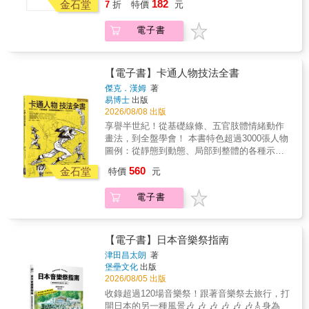
182
活物件，更美觀、更實用、更獨特！ 時尚設計
金石堂
7
折
特價
元
釋「淨化」，可惜沒有留傳下來，以致有贖
師的歷史，就等於時尚設計的歷史！ 這些人生
罪、道德、醫療、釐清種種不同的理論學說，
歷程， 就是時尚設計界的歷史與精神。 透過漫
電子書
至今未有定論。柏拉圖一方面高估了詩人的模
畫中美麗的圖像與智慧四射的幽默感， 我們可
仿對現實人生的影響力，滿懷憂懼地要把詩人
以， 看見他們探索「真實之美」的熱情， 看見
逐出理想國；另外一方面又貶低它的價值，認
濃縮成糖果般可口的創作精華， 讓你輕鬆一口
為藝術品還不如工匠的產品來得真實，距真理
【電子書】卡通人物技法全書
吞下，且餘韻無窮。 《時尚的誕生》結合了圖
有三層之隔。然而他自己又用了很多精采的神
傑克．漢姆
著
像、故事、藝術、勵志、史實， 是前所未有的
話、寓言、和比喻等模仿品做智力的遊戲，來
易博士
出版
新概念時尚教科書！ 本書特色 ＊特色1 用「漫
探索超越經驗的真理。其實《柏拉圖對話錄》
2026/08/08 出版
畫」說26位時尚大師的故事， 如電影分格鏡頭
就像一齣齣的意念劇，尤其是關於蘇格拉底之
享譽半世紀！從基礎線條、五官肢體情緒動作
般將每位大師的人生起伏與創立品牌過程， 以
死的篇章，更是可媲美悲劇三部曲。而其弟子
畫法，到全盤學會！ 本書特色超過3000張人物
豐富視覺與創意趣味精彩展現。 ＊特色2 愛馬
亞里斯多德雖以模擬貫穿《詩學》的思想架
圖例：從靜態到動態、局部到整體的各種示範
仕的絲巾、LV的行李箱、GUCCI的竹節包、
構，卻不用其他科學知識來判斷藝術模擬的好
圖系統教法／深度啟發：寫實→簡化→卡通化
Ferragamo的軟木楔形鞋， 香奈兒的2.55包、
560
壞，堅持模擬的藝術有其自身的領域和批評基
金石堂
特價
元
→設計風格的多元技法多種角色造型風格：從
PRADA的尼龍後背包、聖羅蘭的女性褲裝
準。或許也因為如此，他認為戲劇和劇場藝術
嬰兒到老人、美女到流浪漢，包羅萬象完整的
&hellip;&hellip; 每位大師的經典服飾，紙上
是相關的，但也是不同的科學範圍。
電子書
情緒姿態情境：超過500種五官特徵、手勢、情
SHOW給你看！ ＊特色3 Marc Jacobs：顏色
緒與表情示例提點細節＆訣竅：鬍鬚、衣褲、
比任何東西都還要龐大。 Jean Paul Gaultier：
鞋帽、紋理、皺褶…等細部處理 一條有趣、不
優雅無關乎那個人所穿的衣服，而是品性問
聽話的線條更珍貴！卡通的王道，就是要偏離
題。 Calvin Klein：看到我的名字出現在別人的
【電子書】日本音樂祭指南
正常。美國家喻戶曉的動物巨星《兔寶寶》
臀部，是件有趣的事。 CoCo Chanel：我無法
津田昌太朗
著
（Bugs Bunny）的創作人之一傑克‧漢姆，以扎
理解，一個女人怎麼能不打扮一下就出門，說
堡壘文化
出版
實的寫實繪畫功底，創作過無數生動活躍、深
不定那天是遇到命中注定的緣份的日子
2026/08/05 出版
受喜愛的卡通角色。他的繪畫教學系列書籍在
&hellip;&hellip; 每位設計大師的經典語錄，完
收錄超過120場音樂祭！跟著音樂祭去旅行，打
世界各國廣為翻譯流傳，至今人氣不輟，卡通
全收錄！ 好評推薦 ★★知名國際造型師 李祐
開日本的另一種風景🎶 🎶 🎶 🎶 🎶 🎶🎸身為