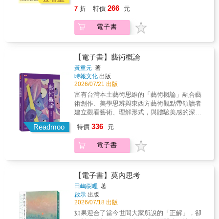
工具開始，找到最適合自己的畫法代針筆、麥
了「想去看浮世繪展」的衝動。」──まるどく
手！◎收錄300多種插圖範例，從動物、人物、
名後心理狀態惡化時，則大幅抽離色彩，讓孤
活添加更多色彩與儀式感。「無論是第一次嘗
266
7
折
特價
元
克筆、自來水筆、水彩、紙張與素描本怎麼
食物到節慶裝飾，靈感信手拈來！◎附贈原創
獨與狂妄感充分浮現。 艾略特也採用不規
試畫畫的人，還是對繪畫有興趣卻不知道該畫
選？作者分享多年城市速寫經驗，帶你認識各
留言小卡範本，為你的心意增添更多可愛魅
則分鏡結構，讓讀者沉浸在由圖像主導的敘事
什麼的人，不妨都先從『享受畫畫的樂趣！』
電子書
種工具的特性，找到順手又能持續畫下去的組
力！想讓筆記、卡片變得可愛一點，卻不知該
裡，流動式觀看草間彌生癲狂又迷幻的一生。
開始吧。」現在讓我們拿起筆，跟隨
合。▋基本入門，從玩線條開始！線條、幾何
從何下手？覺得自己不會畫畫，甚至認為畫出
★★＿＿斑駁、絢麗、躁動、糾結、昇華，是
Yomorinari 的腳步，一起體會繪畫的樂趣！
圖、光線明暗的理解，進一步學會透視從線
可愛插圖需要長時間學習？在此，為你獻上日
什麼讓草間彌生獨特？【童年】從原點到圓
條、幾何圖形、光影陰影到透視技巧，逐步打
本插畫家 Yomorinari 帶來的《簡單畫就很可
【電子書】藝術概論
點，自稱「精神病藝術家」 1930年代成長
好城市速寫基礎！看似複雜的街景與建築，也
愛！圓滾滾的療癒系迷你插畫手冊》！♡300多
在日本松本市，窒息的母愛，壓迫的父權，衝
黃重元
著
能拆解成容易理解的形狀與方向。▋自然景
種圓潤可愛插圖♡從動物、人物、食物，到生
突的家庭，被迫跟蹤父親尋花問柳，直擊少女
時報文化
出版
物、建築速寫、人物、室內空間！畫出旅行中
活用品與各式節日慶典，以簡單圖形開始，透
不該觀看的場面，因而對性產生厭惡。同時，
2026/07/21 出版
的每一處，每個物件……樹木、石頭、植物、
過清晰的步驟教學與繪製過程，逐步引導你創
思覺失調症病發，眼前所見滿是「圓點」，只
富有台灣本土藝術思維的「藝術概論」融合藝
天空、建築物、汽車、階梯、桌椅、食物、咖
作出具有個人風格的迷你插畫！♡以手繪插畫
有繪畫能昇華眼中世界，早早開啟獨特語彙，
術創作、美學思辨與東西方藝術觀點帶領讀者
啡館室內空間、人物比例與臉孔表情……從單
妝點日常的最佳提案♡除了傳授調整五官比
將傷口翻轉為力量，造就早期「波卡圓點」作
建立觀看藝術、理解形式，與體驗美感的深層
一物件到完整場景，帶你循序漸進掌握城市速
例、善用留白等技巧，還示範如何將插圖靈活
品。 草間提出「自我消融」概念，將世界
視野黃重元身為非科班出身的台灣膠彩畫家，
寫常見題材。▋學會構圖，讓速寫本更有故事
336
運用在筆記本、禮物包裝與卡片上，為日常生
Readmoo
特價
元
看成是被圓點覆蓋和填滿，代表生命與宇宙的
一路從自學開始摸索，廣泛吸收中西藝術理
感不只是把眼前景物畫下來，也能透過留白、
活添加更多色彩與儀式感。「無論是第一次嘗
「無限」，以及個人得以融入宇宙。【勇闖紐
論，歷經日本膠彩畫研習、長年創作與教學淬
裁切、邊框、主題配置與畫面組合，讓一頁頁
試畫畫的人，還是對繪畫有興趣卻不知道該畫
約】普普藝術運動＋裸體行為藝術，與安迪．
電子書
鍊，逐步建立出兼具東方美學與現代視野的藝
速寫更有節奏。咖啡漬、紙杯、餐巾紙、票券
什麼的人，不妨都先從『享受畫畫的樂趣！』
沃荷齊名 1960年代，進入紐約前衛藝術
術觀。曾獲南瀛獎首獎、陳進藝術文化獎等重
與小物，也都能成為素描本裡的創作素材！
開始吧。」現在讓我們拿起筆，跟隨
圈，見證「普普藝術」爆發的那一刻。在愛與
要獎項肯定，被譽為台灣當代「膠與彩的革新
▋45個作者私藏技巧，不藏私分享不知道畫什
Yomorinari 的腳步，一起體會繪畫的樂趣！
和平的時代氛圍中，裸體行為藝術《乍現》，
者」。多年來，黃重元持續於法鼓山及民間學
【電子書】莫內思考
麼、怕畫失敗、素描本畫到一半就放棄？書中
讓她成為媒體焦點，不只與安迪．沃荷齊名，
校教授膠彩畫，深知許多學習者在藝術理解上
整理城市速寫的實用建議，幫助你降低壓力、
田嶋樹哩
著
聲量甚至超越！【柏拉圖式戀愛】強悍母親vs
的疑惑與瓶頸，因此，他將長年課堂中使用的
累積習慣，把「今天也畫一點」變成日常。本
啟示
出版
性愛恐懼 與超現實主義藝術家約瑟夫．康
教材重新整理，結合自身研究與創作成果，完
2026/07/18 出版
書同時為你示範了不同作畫工具的多樣呈現，
奈爾相遇，兩人同病相憐，都有個控制欲強烈
成這本兼具理論、美學、實作思維與本土性的
同樣的街角，用鋼筆線描是一種氛圍，加上水
如果迎合了當今世間大家所說的「正解」，卻
的母親，以對性愛的恐懼，讓兩人糾葛纏繞，
《藝術概論》。全書內容涵蓋藝術本質、形式