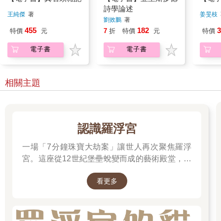
詩學論述
王純傑
著
姜旻枝
劉效鵬
著
455
182
3
特價
元
7
折
特價
元
特價
電子書
電子書
相關主題
認識羅浮宮
一場「7分鐘珠寶大劫案」讓世人再次聚焦羅浮
宮。這座從12世紀堡壘蛻變而成的藝術殿堂，收
藏著《蒙娜麗莎》與《勝利女神》等無價之寶。
看更多
一起深入探尋羅浮宮八百年的歷史、珍藏的秘密
與永恆的藝術魅力。