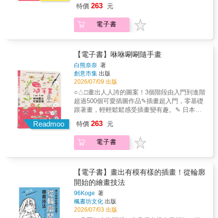
Amazon 4.5顆星好評、平面設計及插畫類排名
譜，那就遜了喔！ 從記法╳找音法╳創作法，
容深入淺出相當適合初學者閱讀。」
263
特價
元
FiveChpater4 高級和弦方法增添爵士風味的方
前50名。這本書的特點大部分插圖只要一支原
理解了再記憶，渾然一體忘不了！和弦進行是
法、在平淡樂句中添加「色彩」、製造活潑跳
子筆就能讓你的作品獲得讚美！依照難度挑戰
樂曲優美流暢不可或缺的要素！理解和弦進行
電子書
躍的節奏、利用和弦進行創造「助奏」、更多
看看，重點三個步驟完成插圖，簡單à一般à有
的結構既能讓你很快地記譜，還能豐富演奏表
和弦配置技巧
點厲害，由簡筆畫到漫畫，多樣的範例跟著
情。接著彈哪個音，這與和弦進行有關？音樂
畫，成就感提升！承襲暢銷書《就愛隨手畫插
有它傾向的前進模式？……本書從和弦的「記
畫：1支筆+○△□畫出人人誇的圖案！》簡單入
【電子書】咻咻唰唰隨手畫
憶方法、尋找方法、作曲方法」三大面向切
手，讓沒有靈感的你或想嘗試畫插畫卻不知從
入，透過扼要解說，傳授給你：1.更快記住和
白熊奈奈
著
何下手的人，可以快速畫出圖案。輕鬆畫出各
弦進行、2.更快回想起忘記的和弦、3.更有效率
創意市集
出版
種物件、角色與情境，只要跟着做，就能畫得
2026/07/09 出版
地進行聽音記譜、4.沒樂譜照樣能彈和弦伴
很有感覺，給剛入門接觸畫畫的人，享受繪畫
奏、5.更了解作曲、6.編曲的訣竅想不看譜暢快
○△□畫出人人誇的圖案！3個階段由入門到進階
的樂趣！內容超過500張可愛上手的圖片可供模
地彈奏、想了解和弦進行的基本概念、想自配
超過500個可愛插圖作品✎插畫超入門，零基礎
擬，手把手的練習範例．還有作者創作心路歷
和弦？……立刻翻開本書現學即用。本書特色○
跟著畫，輕輕鬆鬆感受插畫變有趣。✎ 日本
程及數位工具使用心得，這次通通分享給愛畫
只教流行‧搖滾樂會使用的和弦○以共通性概念
Amazon 4.5顆星好評、平面設計及插畫類排名
263
畫的你！如果你是......✎想在日記本或筆記本上
Readmoo
特價
元
說明，示範樂器涵蓋吉他、貝斯、烏克麗麗、
前50名。這本書的特點大部分插圖只要一支原
畫插圖。✎對自己的藝術天份或感覺沒有信心
鍵盤樂器○指板圖＋鍵盤圖＋樂譜＋示意圖，一
子筆就能讓你的作品獲得讚美！依照難度挑戰
的人……想畫更多插圖。✎幼教老師或與想陪
電子書
看就懂即掌握訣竅○徹底搞懂和弦進行的結構，
看看，重點三個步驟完成插圖，簡單à一般à有
孩子們一起畫畫的家長。這本書超級適合你。
零樂理基礎也能舉一反三 書評「多虧了這本
點厲害，由簡筆畫到漫畫，多樣的範例跟著
書，我現在可以不看譜，僅靠記得的和弦來彈
畫，成就感提升！承襲暢銷書《就愛隨手畫插
奏了。看到最後才恍然大悟，原來不同樂器講
畫：1支筆+○△□畫出人人誇的圖案！》簡單入
【電子書】畫出有模有樣的插畫！從輪廓
的其實是同一個概念！」「我只會一點樂理，
手，讓沒有靈感的你或想嘗試畫插畫卻不知從
開始的繪畫技法
原本很模糊又容易忘記的知識，這次終於有種
何下手的人，可以快速畫出圖案。輕鬆畫出各
96Koge
著
能夠牢牢記住的感覺了。」
種物件、角色與情境，只要跟着做，就能畫得
楓書坊文化
出版
很有感覺，給剛入門接觸畫畫的人，享受繪畫
2026/07/03 出版
的樂趣！內容超過500張可愛上手的圖片可供模