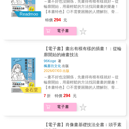
～畫不好也沒關係，先畫得有模有樣就好～從
擬，手把手的練習範例．還有作者創作心路歷
輪廓開始，用最輕鬆的方法找回畫畫的樂趣！
程及數位工具使用心得，這次通通分享給愛畫
【本書特色】◎不需要困難的人體解剖、骨架
畫的你！如果你是......✎想在日記本或筆記本上
Readmoo
或透視知識，從「輪廓」掌握插畫整體印象！
畫插圖。✎對自己的藝術天份或感覺沒有信心
294
特價
元
◎以「剪影→輔助線→細節」3步驟拆解畫法，
的人……想畫更多插圖。✎幼教老師或與想陪
初學者也能輕鬆上手！◎收錄臉部、髮型、身
孩子們一起畫畫的家長。這本書超級適合你。
電子書
體、手部、全身姿勢、持物動作與表情等常見
畫法！明明很想畫畫，卻總覺得自己畫不好；
查了許多技法，反而不知道該從哪裡開始；好
不容易動筆，又因為怎麼看都不對勁而放棄。
【電子書】畫出有模有樣的插畫！：從輪
其實，想讓插畫看起來「有模有樣」，不一定
廓開始的繪畫技法
要一開始就追求專業完成度。《畫出有模有樣
96Koge
著
的插畫！從輪廓開始的繪畫技法》把作畫門檻
楓書坊文化
出版
降到最低，教你先觀察角色最外側的剪影，再
2026/07/03 出版
加上輔助線，最後補上自己想畫的細節。只要
～畫不好也沒關係，先畫得有模有樣就好～從
輪廓抓得準，即使細節簡單一點，畫面也能自
輪廓開始，用最輕鬆的方法找回畫畫的樂趣！
然協調。書中從臉部角度、頭髮流向、身體姿
【本書特色】◎不需要困難的人體解剖、骨架
勢，到手部動作、全身構圖、拿著物品與表情
金石堂
或透視知識，從「輪廓」掌握插畫整體印象！
變化，都用同一套方法拆解出容易觀察、容易
294
7
折
特價
元
◎以「剪影→輔助線→細節」3步驟拆解畫法，
模仿的重點。畫得簡單一點沒關係，有些地方
初學者也能輕鬆上手！◎收錄臉部、髮型、身
偷懶也沒關係。把力氣留給真正想畫、真正喜
電子書
體、手部、全身姿勢、持物動作與表情等常見
歡的部分，才能更輕鬆地持續畫下去。從一個
畫法！明明很想畫畫，卻總覺得自己畫不好；
輪廓開始，你也可以畫出看起來有模有樣、而
查了許多技法，反而不知道該從哪裡開始；好
且讓自己覺得開心的插畫！
不容易動筆，又因為怎麼看都不對勁而放棄。
【電子書】肖像畫基礎技法全書︰頭手素
其實，想讓插畫看起來「有模有樣」，不一定