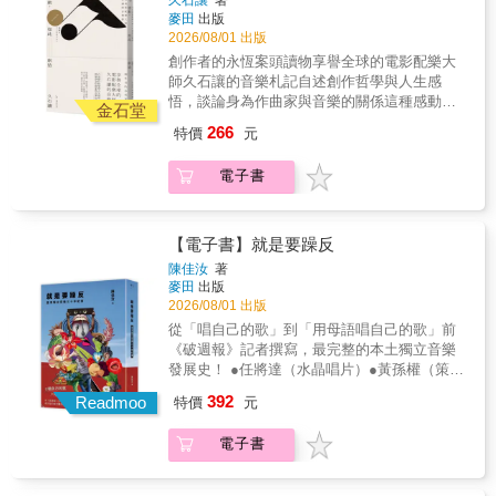
久石讓
著
強。不管是什麼流派、寫實繪畫還是可愛風格
濁水溪公社、達卡鬧等歌手，持續以母語，唱
在舉辦各式各樣的音樂祭。本書除了介紹多元
麥田
出版
的畫家都不能忽視這本書。」——日本亞馬遜
出根基於庶民生活的臺灣意識，他們唱出社會
豐富的音樂祭之外，也蒐羅音樂祭相關的旅遊
2026/08/01 出版
網站讀者
關懷，也唱出政治民主化、社會變遷的歷程。
資訊。許多熱血的LIVE必得親臨現場才能體
創作者的永恆案頭讀物享譽全球的電影配樂大
《就是要躁反》呈現臺灣一九九〇年至今的音
會，本書想推薦各位這種全新的旅遊形式，帶
師久石讓的音樂札記自述創作哲學與人生感
樂人群像，是一本以歷史視野檢視獨立音樂發
領你遇見現場樂迷與嶄新文化，看見在地的魅
悟，談論身為作曲家與音樂的關係這種感動，
展的專書。藉由多位音樂人的專訪，看到新台
金石堂
力。」本書特色 🤘最完整的日本音樂祭與旅行
既是創意，也是創造，來自於本身日復一日磨
語歌謠運動的開端是如何醞釀發酵，如何影響
266
特價
元
指南收錄超過120場日本音樂祭，從大型經典活
練而出的信心。原來，感動可以如此創造。雖
了一個世代的母語歌謠運動。全書結構以獨立
動到風格鮮明的地方中小型音樂祭，從舉辦日
然我多少也想當個好人，但是如果要我選擇當
音樂發展，扣合社會的變動脈絡為縱向主軸，
電子書
期、演出藝人到交通方式一應俱全。🤘風景與
個好人，還是要創作好曲子，想也不用想，我
不同時代創作者對故鄉的聲音記憶，橫向勾勒
文化介紹，從音樂祭出發的深度旅遊結合周邊
一定會選擇後者。——久石讓電影配樂大師久
台灣各地的人文風貌，還原解嚴後那個文化併
景點、住宿與移動建議，讓讀者不只是去聽音
石讓的音樂自傳既是方法論，又有力量感，是
發的鮮活年代。透過本書，你將重返自由與反
樂，而是真正規劃一趟「音樂祭之旅」，更深
久石讓創意過程的誠實紀錄久石讓的音樂作
【電子書】就是要躁反
叛的年代，看見臺灣如何在音樂人的帶領下，
入認識日本各地的文化風景與旅行樂趣。🤘新
品，讓感動在電影落幕後依然延續，不禁讓人
從家鄉和歷史尋根，找回自身的文化認同，找
陳佳汝
著
手也能安心上手從如何挑選音樂祭、何時搶
產生好奇：為何他能十年如一日地維持創作高
麥田
出版
回屬於自己的聲音！▍設計概念裝幀設計｜詹
票、交通與住宿安排，到現場禮儀、常見問
峰，保持源源不絕的創意？關於創作與音樂，
2026/08/01 出版
雨樹拼貼藝術家詹雨樹，以一株豔麗妖嬈、隨
題、必備用品，全都一一整理，第一次參加也
久石讓這麼說——＊所謂的一流，即擁有每一
風擺盪，象徵生命力的植物，呈現臺灣三十年
從「唱自己的歌」到「用母語唱自己的歌」前
不怕。🤘收錄主辦音樂人專訪，理解音樂祭的
次都能夠發揮高水準的能力。要將創作當成一
獨立音樂，以不同形式、不同語言，在臺灣各
《破週報》記者撰寫，最完整的本土獨立音樂
靈魂特別收錄10-FEET、西川貴教、TOSHI-
份工作，不能只是做出一兩件好作品。如果一
地區、各年代百花齊放的景象。花朵亦象徵歷
發展史！ ●任將達（水晶唱片）●黃孫權（策展
LOW等主辦音樂人的訪談，從第一線視角看見
輩子只需要有一件作品，那麼任何人都可以譜
代音樂人之間承上啟下、生生不息的關係。高
藝術家）●林生祥（音樂創作人）●林昶佐（閃
日本音樂祭文化的熱情與精神。
392
出好的曲子、寫出好的小說，或拍出好的電
Readmoo
特價
元
飽和度色彩，搭配詹雨樹長年蒐集雜誌拼貼出
靈）●阿爆（母語創作人）●戴曉君（音樂創作
影。……集中精神思考、創作作品，是否能夠
的超現實主義風格，則是再現出音樂創作者，
人）——齊聲推薦 ▍內容簡介音樂，來自底
接連不斷、持之以恆地去完成？如果辦得到的
電子書
不只向外大張旗鼓抒發自我，也向內心淺意
層，來自土地，來自時代躁動的聲音。解嚴
話，就能自稱為作曲家、小說家或電影導演，
識、記憶探索的多重現實面向。
後，本土意識抬頭，一股蠢蠢欲動的創作能量
並且以此為生。＊音樂絕不能淪為影像的附屬
爆發。由伍佰、陳明章、林強和朱約信等人為