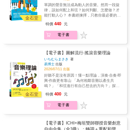
法．系統教法╳全面視角：將人體分為8個區
統， 從基礎頭身比、動態姿勢到服裝與上色技
CROSSOVER──在老屋裡開店，用設計找到空
完，並且至少會找到一件「好像可以試試看」
難處理的條件。本單元從立面與剖面切入，探
單調的聲音無法成為動人的音樂。然而一段旋
域，從正面、背面、側面等不同角度剖析觀察
巧， 全方位滿足你的繪畫需求。 ｜本書特色｜
間個性與經營平衡老空間的魅力，在建築師、
的事情。我非常推薦給那些在現代生活中感到
討設計師如何面對既有結構限制，在梁的整
律，該如何配上和弦？如何判斷、怎麼做？才
方法．化繁為簡深入淺出：在人物畫原作旁附
★專業級教學： 由一線動畫師親授，公開業界
設計師眼中是創作靈感，在業主端卻往往伴隨
有些難以適應的人閱讀。──日本讀者 吉本
理、管線整合、天花分層與照明安排之間建立
能打動人心？ 本書經揀擇，只教你最必要的、
上精簡的圖解，直接對照畫作主體，迅速掌握
繪製Q版周邊商品的實戰技巧。 ★2.25頭身黃
金石堂
成本與風險。本次對談「在老屋裡開店，用設
清晰秩序，並將原本被視為修飾對象的天花
與和弦相關的樂理，進而快速掌握和弦原理、
重點．藝用解剖學要素解析：以專業名詞標示
金準則： 突破傳統思維，用最具平衡感的比
計找到空間個性與經營平衡」為題，邀請長期
440
特價
元
板，轉化為空間語言的一部分。5_BEYOND──
判斷準則，並透過習題讓你熟練關鍵要領，有
骨骼與肌理結構，深入理解人體畫構成方式．
例，教你畫出各種生動靈活的動作。 ★一百種
投入老屋保存、改造與商業空間實踐的建築
破圈而出．跨域學習PEOPLE──從玻璃出發，
效學會為旋律配上和弦的方法。本書在譜例中
精細解剖圖像做比對：附錄法國美術學院里奇
姿勢全收錄： 涵蓋豐富的動態範例，不管是角
師、空間設計師，以及實際經營品牌的業主，
電子書
讓循環成為一種生活方式 春池玻璃
融入了經典方法和名曲的特色手法，讓學習者
博士經典精選解剖圖像做為參考、統整概念 專
色設計、表情、姿勢還是動作，都能信手拈
從選址決策到空間轉化，分享老屋如何從限制
實業有限公司副總經理兼研發長吳庭安對吳庭
一入門就浸染於優秀的和弦作品，包括多達26
業推薦簡志嘉 玄奘大學藝術與創意設計系助理
來。 ★細節大拆解： 從服裝摺皺、小道具表現
條件轉化為品牌優勢，並在設計理想與經營現
安而言，循環從來不是回收的終點，而是重新
首的流行、爵士、古典樂等各種音樂表情、特
教授柯尊傑 藝門畫室負責人、Facebook「人體
到完稿上色，不放過任何讓角色質感提升的細
實之間，尋找彼此都能成立的平衡點。
思考材料、人與生活關係的開始。他帶領春池
色的竅門。是一本從基礎打造起，至活用高明
【電子書】圖解流行‧搖滾音樂理論
動物結構素描雕塑社」社長「學習進階人體畫
節。 ★讀者限定雙重特典： 1. 練習用描線材料
6_ACTIVITY產業訊息──市場脈動‧產業交流
玻璃跨越製造與設計的界線，透過空間、策展
手法，全覽和弦領域的入門操作指引。本書特
的學生將從《大師藝術解剖學》得到豐富的啟
圖片： 掃描即練，快速上手。 2. 封面插圖縮時
いちむらまさき
著
AWARDS──2026第26屆金點新秀贊助特別獎
與跨域合作，讓玻璃循環被看見、被理解，也
色●「找出旋律調性→推算使用的和弦→套上終
發。」——“Library Journal”（圖書館雜
易博士
出版
攝影： 直擊專業職人的完稿過程。
台灣優良設計協會由經濟部輔導，匯集具國內
讓永續成為一種能被實踐的生活方式。
止式→完成！」好懂好操作！●從基礎觀念→經
誌） 「透過大師們傳達永恆的解剖學原理，任
2026/07/11 出版
外設計獎項實績之台灣企業組成，並於26年前
CROSSOVER──在老屋裡開店，用設計找到空
典和弦進行→特色效果技巧，依據需求使用，
何藝術家都能開始獲得表達『最重要事物』的
創辦「台灣新一代設計獎」，為現今「金點新
好聽不是沒有原因！懂一點理論，演奏‧合奏‧即
間個性與經營平衡老空間的魅力，在建築師、
輕鬆好上手！●經典及名曲技法+譜例圖解+音
方法」——＂Mary Ribesky＂（瑪麗．里貝斯
秀設計獎」前身。2015年在經濟部產業發展署
興‧作曲更有靠山 「為何相鄰音難以產生共
設計師眼中是創作靈感，在業主端卻往往伴隨
樂識聽，深入而淺出，學習質量最優質有效率●
基，編輯） 亞馬遜網路書店讀者五星好評「做
支持下轉型為國家級獎項，成為金點品牌三大
鳴？」「和弦進行有自己想去的方向？」探索
成本與風險。本次對談「在老屋裡開店，用設
時髦帥氣、高漲刺激、神聖、傷感、藍調憂
為藝術學校的解剖學指定用書，這本書示範如
體系之一，亦是設計學子進入職場前的重要
音樂本質、原理、組合方式，一本不囉唆的理
計找到空間個性與經營平衡」為題，邀請長期
400
鬱……特色氛圍營造一次就學會 跟著本書內
金石堂
特價
元
何將解剖學知識應用於藝術……它還附有標準
舞。其中「金點新秀贊助特別獎」由產業共同
論書絕對是音樂人不可或缺的摯友，在需要
投入老屋保存、改造與商業空間實踐的建築
容，你將學會：序章 記住和弦名稱了解必需的
解剖圖，真的是很棒的書。」 「身為藝術家，
支持，透過企業贊助鼓勵學生以設計回應社會
時，拉你一把。本書以具體例子＋鋼琴‧吉他音
師、空間設計師，以及實際經營品牌的業主，
音樂知識，如音程、節奏、拍子、調；認識基
我往往要研究解剖學。這本書相當合
電子書
與環境議題。
樂示範，說明流行音樂‧搖滾音樂範疇的理論，
從選址決策到空間轉化，分享老屋如何從限制
本和弦：大和弦與小和弦，減三和弦、增三和
適。」 「大學的人物繪畫講師推薦給我這本
教你什麼是音、音階、調、和弦、及實務應
條件轉化為品牌優勢，並在設計理想與經營現
弦、轉位；七和弦。Chpater1 和弦基礎知識調
書。不得不承認它對我的繪圖很有幫助。」
用，解決不知道如何應用理論的窘境。實際練
實之間，尋找彼此都能成立的平衡點。
與和弦的關係、和弦如何編排、終止式種類與
習本書73個音樂示範音檔，短時間內建立音樂
【電子書】ICHI+梅垣雙師聯授音樂創意
6_ACTIVITY產業訊息──市場脈動‧產業交流
用法、大調使用的和弦、小調的和弦規則
直覺和表達力，詮釋度大提升。本書特色涵蓋
自由合集（全3冊）：轉調＋重配和聲入
AWARDS──2026第26屆金點新秀贊助特別獎