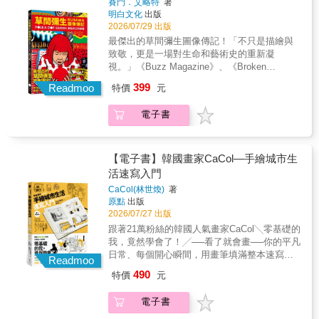
＋7組創作團隊之104篇文章、逾300幀照片／圖
賽門．艾略特
著
抱變化的生活哲學──裂痕不再是缺陷，而成為
眼》企圖為所有藝術愛好者解決一個最基本，
品，呈現畫師們輝煌與挫敗交織的人生， 也透
織的人生。 隨著太平盛世的到來，江戶這座城
明白文化
出版
片，全書608頁全彩印刷，厚度達4公分。中英
器物的生命足跡，甚至化為象徵經歷與美感的
也最難回答的問題：何謂藝術之美？繪畫大師
過專欄，解析江戶時代圍繞浮世繪展開的文
鎮越來越有活力。 男女老幼都吹捧簇擁的劇團
2026/07/29 出版
對照，圖文相映，翔實而完整地記錄了這次藝
「勳章」。 這樣的精神，體現了珍惜物品、延
路米斯從畫家的角度出發，探討畫家如何看待
化。 不論是觀看2025年大河劇，還是欣賞浮世
演員、 魅惑男人的遊女、獲得女性喜愛的文學
術季的完整規劃及內容，是臺灣相關研究和藝
最傑出的草間彌生圖像傳記！「不只是描繪與
續使用的價值觀。金繼從單純的修補技術，發
生活周遭的一切，以及藝術的本質。同為傑出
繪作品，都會變得更加有趣──這是一本描繪江
世界， 化為隨時蕤地都能輕鬆享受的二次元娛
術策展的重要紀錄和參考資料。◎內容包括：
致敬，更是一場對生命和藝術史的重新凝
展為融合工藝與美學的藝術形式，延續器物的
藝術教育家的路米斯，善於引導讀者思辯，並
戶浮世繪師群像的人物傳記！ ／ 讀者好評：
樂，提供給生活在「浮世」的人們。 那麼，浮
策展論述、展區圖、61組作品＆藝術家介紹
視。」《Buzz Magazine》、《Broken
生命。每一道裂痕承載記憶與情感，使器物重
影響著近三分之二個世紀的習畫者與畫家。即
「雖然我們都看過那些畫，但想想看，究竟是
世繪與浮世繪師究竟是如何誕生的呢？ 你是不
（詳見本書目錄）、九大子計畫介紹，以及
Frontier》、《Forces of Geek》齊力盛讚！大
新回到日常生活中，繼續陪伴人們走過年年歲
399
便是不懂得作畫的藝術愛好者，也能從本書獲
誰畫的、那個浮世繪師是什麼樣的人，大家根
Readmoo
是覺得，浮世繪只能在美術館裡靜靜欣賞？ 其
特價
元
「水計畫」中在曾文溪上游福山壩旁以溪河萬
膽的圖像敘事，把墨守成規拋在腦後，隨著
月。《在家也能做金繼》是一本揉合工藝、美
得啟發。本書結合大師作品與路米斯手繪圖解
本不太知道吧？一位又一位奇人登場，讓我一
實在江戶時代，浮世繪是為大眾大量製作的印
物為名的精彩「萬物議會」中參與的15位「非
「圓點女王」的人生曲折起伏，在密集圓點
學與生活哲學的入門書，讓修復不再遙遠，而
分析，循序漸進告訴讀者，如何「觀察取
口氣就讀完了。」──sui-u 「淺顯易懂！非常
刷品，可以說是當時的「流行文化」。 那麼，
電子書
人」議員的發言紀錄。書中並特別收錄藝術家
中，一起狂喜昇華！★圓點，南瓜，密集，迷
能在日常中親手實踐。當器物重新回到手中，
材」、「簡化主題」、「設計構圖」、「調和
適合做為浮世繪師時代背景的入門書！」
能夠抓住庶民心聲的浮世繪明星們，究竟是怎
陳科廷手繪圖文之「曾文溪流域食譜」小冊。
幻，鏡屋，軟雕塑，草間彌生帶領消費大眾進
也讓我們看見破碎之中的美。 隨書優惠光山行
色彩與韻律」等。本書核心的12項繪畫原則，
──totto 「我是那種去美術館或博物館時，會先
樣的人物呢？ 本書將這些浮世繪明星畫師與傳
◎本書設計編排由多次入圍金曲獎及金蝶獎的
行一場文藝復興，在觀看藝術品時，我們到達
官網折扣碼，凡購買「金繼長期課程」、「pro
就是古今繪畫大師追尋美的歷程，更是鍛鍊
看說明文字的類型。 過去想了解浮世繪，也拿
奇出版商的光榮與挫折， 透過豐富的插畫與代
資深設計師羅文岑統籌操刀，她也全程參與大
了自己心底從未抵達的深處，命運、藝術、時
修復材料組」、「lite修復材料組」，結帳輸入
【電子書】韓國畫家CaCol—手繪城市生
「畫家之眼」的內功心法。眼前所見，遠比你
過幾本書來看，但大多著重於製作技術，總覺
表作品，輕鬆有趣地呈現給讀者！ 像是怪才中
地藝術季並擔任藝術季之總體視覺規劃、文宣
尚、消費，失去了界限，我們因而突破生命的
優惠碼，單筆訂單折扣200元。(至2026/12/30
活速寫入門
所知更多培養畫家之眼，掌握審美的12大要素
得有點老派又難懂，除了北齋的風景畫以外，
的怪才・北齋、浮世繪界的教父・豐國、最接
設計。藝術季過程中製作的大量精美文宣、地
眼界。★只有圖像傳記能完整呈現圖像藝術大
止) ―――――光山行漆器工藝 第三代負責人
▎ 什麼樣的畫，才算得上是好畫作？能夠取悅
其他的畫也不太能讓我產生興趣。 但這本書徹
CaCol(林世煥)
著
地氣的庶民派・廣重&hellip;&hellip; 浮世繪始
圖等，也都收錄在本書中。
師的一生！賽門．艾略特在這本圖像傳記中，
賴信佑我常在課堂上跟學生說：「與金繼修復
原點
出版
你的畫，就是好畫作；用取悅自己的方式去
底改變了我的印象。它讓我了解到，浮世繪當
祖菱川師宣把木版浮世繪帶入庶民世界，繪畫
生動描繪草間彌生獨特藝術風格的起源與演
相遇，永遠不嫌晚。」如果你正在猶豫，這將
2026/07/27 出版
畫，就能畫出一張好畫。每個人發現的美，都
時就是最尖端的大眾文化，而繪師們也不斷革
從「只有一部分人能享受的藝術」，轉變為
變，以及她自述與精神狀態長年搏鬥的歷程，
會是一本陪你踏出第一步，開始接觸金繼修復
可能與眾不同，真正困難之處在於如何將其捕
新技術與表現手法。作者的筆調既幽默又富有
跟著21萬粉絲的韓國人氣畫家CaCol╲零基礎的
「誰都能輕鬆享受的娛樂」，賦予了繪畫新的
還有如何一步步成為國際藝術巨星。完美捕捉
的書。
捉。因此，學會以「畫家之眼」看待事物，是
江戶文化的深厚知識，讓人讀起來非常愉快。
我，竟然學會了！╱──看了就會畫──你的平凡
價值。 可說是當今漫畫熱潮的原點之一。 這些
草間彌生引領的文藝復興，細緻描述草間彌生
追尋美的第一步。▎ 如何將作品從「好看」提
像我這樣對歷史稍有興趣，但對文化史沒什麼
日常、每個開心瞬間，用畫筆填滿整本速寫本
極富個性的藝術家們，其人生與個人風貌一旦
的躁動與糾結，真摯的情懷，在他的筆尖迴
Readmoo
升到「美」的層次？好看的畫作通常內涵不
好感的人，這本書真的正合適，它讓我立刻有
代針筆X麥克筆X自來水筆X構圖技巧街道建築∣
了解， 你看浮世繪的眼光，一定會變得更加有
盪，把我們靈魂深處的無限悸動與療癒感，直
490
特價
元
足，沒有真正深入或忠於自然之美。藝術作品
了「想去看浮世繪展」的衝動。」──まるどく
咖啡空間∣人物描繪∣自然景物∣餐桌和食物∣天空
趣！ 本書將浮世繪發展興衰分為黎明、變革、
接說出來！行雲流水，一次盡覽草間彌生精
要有內涵和美，就必須以事實為依據。畫家為
與樹從基礎到實戰，一步步學會城市速寫●讓城
全盛、爛熟、黃昏五個時期，介紹了16+1位家
髓。金句連連，經典意象處處！這本書呈現出
電子書
了畫出美的畫作，會將自己置身在最能激發靈
市街角，走入你的速寫小本本！① 20頁左右最
喻戶曉的浮世繪明星畫師， 從浮世繪始祖菱川
你前所未見的草間彌生！ ◎「絕佳構圖，將
感的美景中，並終其一生研究眼前所見的真
剛好 ② 用一個月畫好畫滿③ 速寫本尺寸要在
師宣，到東洲齋寫樂、葛飾北齋等人，以及推