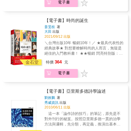
電子書
旅居美國後，仍持續尋訪印石、鑽研篆刻，遍
訪名家藏所與博物館，自此眼界益加開
闊。 《真石頭雜記》分為「家石事」、
「遇石事」、「憶石事」三章，以百餘篇散文
【電子書】時尚的誕生
串聯一方方印石背後的人物、故事與時代背
姜旻枝
著
景。書中既有田黃、芙蓉、坑頭凍、雞血石等
大田
出版
名石的鑑賞心得，亦分享辨石、購石、裁石、
2021/09/12 出版
治印之實務經驗。然而，比石更為動人的，是
＼台灣出版10年 暢銷10年！／ ★最具代表性的
其所承載的人情──親情、師友情、文人雅誼，
經典故事★ 對想要瞭解時尚的人而言，無疑是
以及尋石、得石、失石之間交織的悲歡離合。
絕佳的入門教科書！ ★★暢銷 閃亮特別版：封
作者自謙「道聽實說」，實則憑藉半世紀的親
面採雷射膜加工印製、閃亮燙金，打造最耀眼
364
身經歷，為漸趨消逝的印石文化留下彌足珍貴
金石堂
特價
元
的時尚大道，與26位傳奇大師一起璀璨登場，
的第一手記錄。 本書不僅是一位藏家的收
風華永存 他們，讓時尚誕生了！ 香奈兒，菲拉
藏自傳，更是一部兼具知識、故事與人文情懷
電子書
格慕，愛馬仕，路易．威登，勞夫．羅倫
的印學見聞錄。無論篆刻同好、印石收藏家、
&hellip;&hellip; 26位發明不朽品牌的大師， 他
書畫研究者，或關注近代文人交遊與文化史的
們的傳奇故事， 他們的熱情、創意、成功， 全
讀者，皆能於石中讀見歷史的溫度、人情的厚
在《時尚的誕生》中！ 這是一本時尚與漫畫驚
【電子書】亞里斯多德詩學論述
度，以及一代文人的風雅餘韻。
人的結合！ 至今尚未有其他書籍能將時尚如此
劉效鵬
著
龐大的知識， 以這麼有趣的方式呈現 比電影還
秀威資訊
出版
電影的人生故事，透過一格格漫畫在你眼前上
2010/06/11 出版
演。 他們打破限制勇敢追夢，他們在創作中苦
這一本「論作詩的技巧」的筆記，原先是不
吞失敗與被嘲笑， 他們「設計眾人的生活」，
對外刊行的秘笈。按照亞里斯多德一貫的治學
並不是為了讓品牌貴不可攀， 而是為了讓自己
方法與邏輯，先分類，再定義，推演出基本元
腦中的創意和大眾一起呼吸， 讓衣服飾品等生
素，建立起原理與判斷基準。亞氏許諾要再解