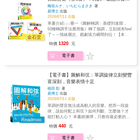
Chpater2 初級和弦方法和弦的判斷基準、和弦
流行音樂‧搖滾音樂作曲及樂器彈奏的音樂理論
門＋流行搖滾和弦進行
台灣優良設計協會由經濟部輔導，匯集具國內
音與非和弦音的搭配、最具代表的三種經典和
梅垣ルナ、いちむらまさき
著
先舉具體例子+音樂示範，再說明對應的音樂理
外設計獎項實績之台灣企業組成，並於26年前
易博士
出版
弦進行（循環和弦、逆循環和弦、帕海貝爾卡
論，先實務再理論學習更好吸收以鍵盤、吉他
創辦「台灣新一代設計獎」，為現今「金點新
2026/07/11 出版
農）、時髦的七和弦、名曲的和弦特徵
為例，搭配鍵盤圖+弦樂器圖解說，方便實際彈
秀設計獎」前身。2015年在經濟部產業發展署
Chpater3 中級和弦方法用分數和弦做流暢低音
單書介紹↓↓↓冊一《圖解轉調：基礎到進階，
奏練習正確又快速的「調‧音階‧和弦」推算方法
支持下轉型為國家級獎項，成為金點品牌三大
線、用大調的IIIm製造刺激感、在大調旋律中加
50種轉調手法應用集》轉了個調，立刻就有feel
+記憶口訣，學會一輩子都受用日本書評「想搞
體系之一，亦是設計學子進入職場前的重要
入傷感氛圍、活用調式音階、sus4和弦的有效
了～～情緒層次、戲劇張力瞬間到位！【本書
懂樂理卻不得其門而入看這本準沒錯！」「內
金石堂
舞。其中「金點新秀贊助特別獎」由產業共同
用法、次屬和弦的用法、活用Two-
特色】○音樂人親授：示範音樂及MIDI+和弦進
容深入淺出相當適合初學者閱讀。」
1320
特價
元
支持，透過企業贊助鼓勵學生以設計回應社會
FiveChpater4 高級和弦方法增添爵士風味的方
行譜+和弦聲位譜表，解析重點特色、時機、效
與環境議題。
法、在平淡樂句中添加「色彩」、製造活潑跳
果及作曲活用方法○創作靈感寶庫：集結流行音
電子書
躍的節奏、利用和弦進行創造「助奏」、更多
樂常用和弦進行，作曲卡關的救星○只教必要樂
和弦配置技巧
理：學會近系調與遠系調、進階和弦等知識，
就能自由運用轉調○好用速上手：以Key=C、
Key=Am示範，僅9小節就掌握一種手法，新手
【電子書】圖解和弦：單調旋律立刻變豐
也易於理解本書精選 50 種好應用的轉調手法，
富深刻，音樂表情十足
從基礎的升調、平行轉調到進階的減七和弦、
植田 彰
著
連續轉調等，示範「自然銜接」、「華麗展
易博士
出版
開」、「預告轉折」、「戲劇衝擊」等多種不
2026/07/11 出版
同效果，輕鬆譜出故事感。書中的和弦進行範
單調的聲音無法成為動人的音樂。然而一段旋
例，既是學習教材，也是創作靈感寶庫。無論
律，該如何配上和弦？如何判斷、怎麼做？才
是想快速掌握轉調、為作品注入新東西，或想
能打動人心？ 本書經揀擇，只教你最必要的、
讓曲子更耐聽……本書都將成為你最實用的指
Readmoo
與和弦相關的樂理，進而快速掌握和弦原理、
南。★讀者好評認證★「終於搞懂我熟悉的歌
440
特價
元
判斷準則，並透過習題讓你熟練關鍵要領，有
曲是怎麼轉調了！」「始終不太理解轉調時機
效學會為旋律配上和弦的方法。本書在譜例中
和效果，現在懂了。」「作曲思路被打開了，
電子書
融入了經典方法和名曲的特色手法，讓學習者