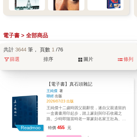
電子書 > 全部商品
共計
3644
筆， 頁數
1
/76
篩選
排序
圖片
條列
【電子書】真石頭雜記
王純傑
著
聯經
出版
2026/07/23 出版
王純傑十二歲時因父親辭世，遂自父親遺留的
一盒書畫用印起步，踏上篆刻與印石收藏之
路。少時即隨當時老一輩篆刻名家王壯為、王
北岳、張心白等學習，獲益良多，藝事日進，
455
Readmoo
特價
元
並親歷臺灣印學發展的重要時期，見證許多鮮
為人知的印壇逸事、掌故與文化。1970年代末