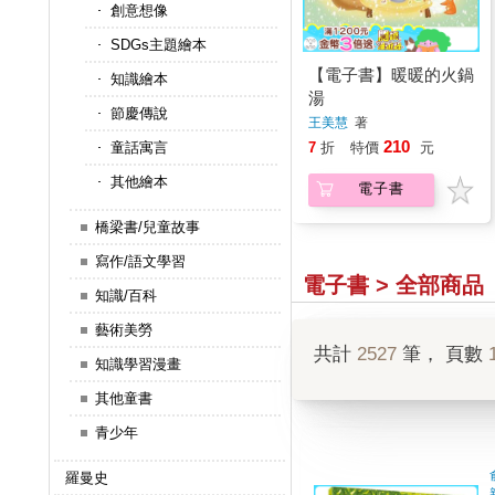
創意想像
SDGs主題繪本
【電子書】暖暖的火鍋
知識繪本
湯
節慶傳說
王美慧
著
210
7
折
特價
元
童話寓言
其他繪本
電子書
橋梁書/兒童故事
寫作/語文學習
電子書 > 全部商品
知識/百科
藝術美勞
共計
2527
筆， 頁數
知識學習漫畫
其他童書
青少年
羅曼史