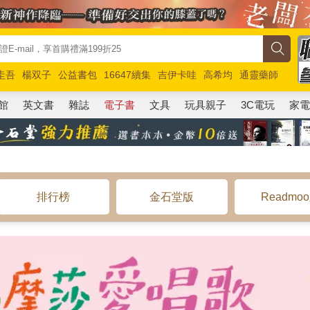
圭吾
楊双子
公益書包
16647續集
吉伊卡哇
高希均
通靈藥師
路邊攤新作
馬斯克
玩具總動員5
超慢跑
館
英文書
雜誌
電子書
文具
玩具親子
3C電玩
家
排行榜
金石堂版
Readmo