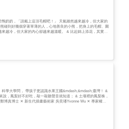
讀泰恩的《你是一頭獅子！：跟著動物們一起做運動》，不僅孩子，
運動》就是一本在家裡或是在幼兒園裡都可以快樂享受的身體律動
的身體大冒險！打開身體，開始動起來。身體學會的，誰也拿不走！
透過文字簡單清楚的引導「坐下，坐在你的腳後跟上。雙手放在膝蓋
想像力！你可以是躍動的兔子、沉穩的大象、輕盈的蝴蝶，什麼都可
林裡吼叫的森林之王。在跟著動物們做運動的過程中，一方面培養孩子
知生活的美好與圓滿。一如雲門教室期待每位孩子都能像隻小青蛙，
可以把書裡的動物主角們延伸串接成一個自創的故事，想像親子一起
跳動，最後還有躺下來安靜放鬆的安排，讓孩子體會到身體可動可
作社發起人、雲門基金會董事坐在腳後跟，雙手放膝上，伸出舌頭，
就是一隻在池塘裡跳躍的青蛙。簡潔的文字敘述，延伸出廣大想像空
事情吧！ & ★好冷！好冷！來一碗暖暖的
「雲門教室『生活律動』不教孩子拉筋、不教下腰、甚至不教跳舞，
什麼？」在課程中，經常可以看到孩子用身體在「想」事情、「說」
能夠藉由身體的探索、知覺的遊戲，玩出智慧。有一次去看課，看到
，卻沒動靜，課程照常進行。我納悶了，踮起腳尖再往教室內仔細
孩子成長過程的好夥伴。透過律動方式，模擬動物的生活樣態、個性
是生命過程中的小種子，一旦培養出對生命的熱情和不息的探索，擁
子！：跟著動物們一起做運動》，不僅孩子，每個如同你我的大人，
體，開始動起來。身體學會的，誰也拿不走！律動起來，最快樂！謝
的兔子、沉穩的大象、輕盈的蝴蝶，什麼都可以。讓孩子透過閱讀與
一如雲門教室期待每位孩子都能像隻小青蛙，呱呱呱的在池塘裡開心