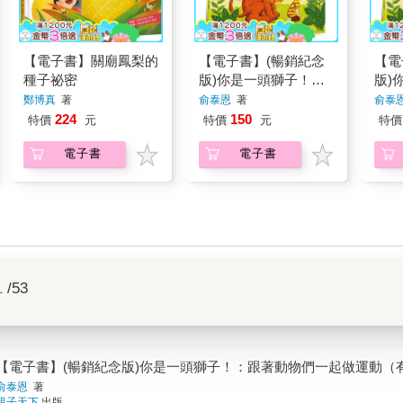
【電子書】關廟鳳梨的
【電子書】(暢銷紀念
【電
種子祕密
版)你是一頭獅子！：
版)
跟著動物們一起做運動
跟著
鄭博真
著
俞泰恩
著
俞泰
（有聲書）
224
150
特價
元
特價
元
特價
電子書
電子書
1
/53
【電子書】(暢銷紀念版)你是一頭獅子！：跟著動物們一起做運動（
俞泰恩
著
親子天下
出版