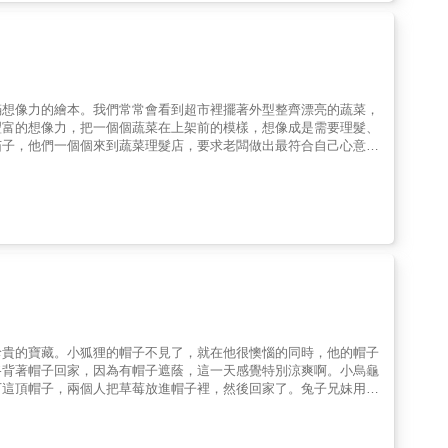
養分類：覺知辨識、關懷合作、推理賞析 八大學習領域分類：語文、社會、自然科學、綜合活動、健康與體育、本土語言 &
滿想像力的繪本。我們常常會看到超市裡擺著外型整齊漂亮的蔬菜，
豐富的想像力，把一個個蔬菜在上架前的模樣，想像成是需要理髮、
茄子，他們一個個來到蔬菜理髮店，要求老闆做出最符合自己心意的
美容護理……看著這些生動活潑的蔬菜們從披頭散髮到整齊漂亮的出
店的水果——柿子。不！不！不！不好意思，柿子先生，本店沒有為
，打扮得漂漂亮亮、整整齊齊地上架，也就成了我們在超市看到的那
外型的特點巧妙地融入情節中，甚至帶出一些處理食物的特殊手法。
的，最後請小黃瓜到米糠醬床裡稍微休息一下。這個過程其實就是製
喊一聲：歡迎光臨爆笑可愛的蔬菜理髮店！★充滿想像力又爆笑的繪
貌，兼具知識性與趣味性！
珍貴的寶藏。小狐狸的帽子不見了，就在他很懊惱的同時，他的帽子
路背著帽子回家，因為有帽子遮蔭，這一天感覺特別涼爽啊。小烏龜
下這頂帽子，兩個人把草莓放進帽子裡，然後回家了。兔子兄妹用完
子重新染色。帽子染成了漂亮的粉紅色。院子裡的樹上，剛出生不久
子蓋在鳥巢上，用來當作保護孩子睡覺的鳥巢屋頂。隔天把帽子上一
的、舊舊的，還破了一個洞的帽子，回到小狐狸手上時，已經變得乾