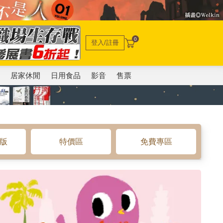
0
登入/註冊
電
居家休閒
日用食品
影音
售票
o版
特價區
免費專區