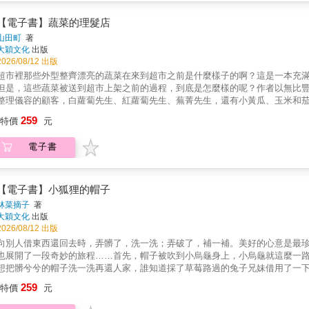
【電子書】蔬菜的理髮店
山田町
著
大穎文化
出版
2026/08/12 出版
超市裡那些外型整齊漂亮的蔬菜在來到超市之前是什麼樣子的啊？這是一本充
但是，這些蔬菜被送到超市上架之前的過程，到底是怎麼樣的呢？作者以無比
整理儀容的顧客，白蘿蔔先生、紅蘿蔔先生、蕪菁先生，還有小黃瓜、玉米和
造型。花椰菜先生要剪燙頭髮，玉米先生要把鬍子修整齊。小黃瓜先生要做個
259
特價
元
場，真的要忍不住捧腹大笑！更可愛的是，故事裡還安排了一個誤闖蔬菜理髮
水果提供服務。小讀者們讀到這裡，真是不爆笑也難哪！大家經過一番梳理後
電子書
些可口又美麗的各式蔬菜囉！本書值得推崇的另一個特點，是作家把各種蔬菜
比如小黃瓜先生要做美容護理，理髮店老闆於是幫小黃瓜撒上鹽巴，再揉呀揉
作日本傳統醃菜「米糠醃菜」的作法。好看又好笑的故事，真是令人忍不住想
本，把蔬菜們想像成一個個需要整理頭髮的顧客，還原蔬菜們上架前的原始樣
【電子書】小狐狸的帽子
林菜摘子
著
大穎文化
出版
2026/08/12 出版
向別人借東西還回去時，弄髒了，洗一洗；弄破了，補一補。美好的心意是最
也展開了一段奇妙的旅程……首先，帽子被吹到小烏龜身上，小烏龜就這麼一
想把髒兮兮的帽子洗一洗再還人家，誰知道採了草莓路過的兔子兄妹借用了一
帽子後，仔細一看，這頂帽子褪色得很厲害呢！於是決定用剩下的草莓汁幫帽
259
特價
元
的綠繡眼寶寶們正在哭，因為太亮了，睡不著啦！綠繡眼爸爸和媽媽借用了帽
個小小的洞補好，打算再還回去。經過了這麼幾個人的使用與修補，原來髒髒