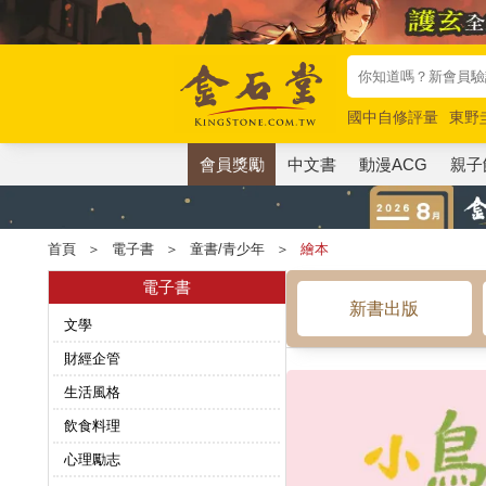
國中自修評量
東野
唯紅花綻放
奧德賽
會員獎勵
中文書
動漫ACG
親子
首頁
＞
電子書
＞
童書/青少年
＞
繪本
電子書
新書出版
文學
財經企管
生活風格
飲食料理
心理勵志