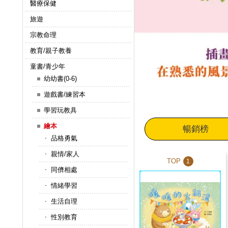
醫療保健
旅遊
宗教命理
教育/親子教養
童書/青少年
幼幼書(0-6)
遊戲書/練習本
學習玩教具
繪本
暢銷榜
品格勇氣
親情/家人
TOP
1
同儕相處
情緒學習
生活自理
性別教育