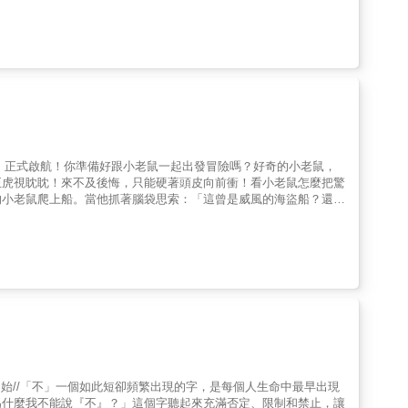
人帶了可靠的梯子想翻牆——碰！梯子垮了。面對別人的主動幫忙，
牆下，那個一直想幫忙的傢伙走過來，在牆上畫了……一扇門。大家
默又充滿哲理的繪本，不只打開我們的想像，也溫柔戳中我們現實生
」，卻忘了停下來尋找更簡單的解法？✨放下無謂的矜持：從抗拒
法：圍牆不一定要打破，有時候，只要換個視角，看似行不通的方
可思議的神奇之門吧！#思維框架 #幽默寓言 #問題解決 #親
意，不斷重複又落空的幽默節奏，牢牢抓住孩子的注意力，並在預期中
也不願相信眼前的「門」，隱喻人們容易被過去經驗綁架的盲點，是
界的渴望、勇於嘗試新道路、「孤身一人」的心態與互助團結的對
的對白，讓讀者能自然融入劇情，勾起孩子的好奇心，精彩故事讓人
險，正式啟航！你準備好跟小老鼠一起出發冒險嗎？好奇的小老鼠，
這個看似簡單的故事變成了一場精彩的冒險，賦予整本書動人的節
正虎視眈眈！來不及後悔，只能硬著頭皮向前衝！看小老鼠怎麼把驚
，為閱讀體驗增添了一份趣味。◆生動的插圖充滿活力，幽默風趣，
的小老鼠爬上船。當他抓著腦袋思索：「這曾是威風的海盜船？還是
吧！迎接他的是驚心動魄的瀑布、喜怒無常的暴風雨、迷茫的濃霧，
讓人忍俊不禁。這是一隻平凡小老鼠，最不平凡的海上大冒險！快翻
紹｜───哦！有一艘船！有一天，一隻老鼠發現一艘船！出於好
險呢？」這會是一艘海盜船嗎？說不定曾在茫茫大海中尋找寶藏？這
與此同時，船緩緩漂走了……等老鼠發現的時候，已經太遲了！船已
反應，老鼠氣得跺腳！船不但沒有減速，相反的，船越開越快，載著
隆聲。轟隆聲變成……巨大的咆哮聲！船和老鼠被沖出河流，然後一
輪。船繼續漂流著。船載著老鼠越漂越遠，直到天空變成海洋，海洋
乎將他們吞沒的暴風雨。這艘船最終會將老鼠帶往何方呢？
紙藝術，展現出豐富的想像力。書中一頁頁不同的剪紙和角度，特寫
層次豐富的場景。讓讀者自然融入看著小老鼠的心情跌宕起伏，精彩
開始//「不」一個如此短卻頻繁出現的字，是每個人生命中最早出現
又有小老鼠自言自語的法式幽默。◆讓人如同親身經歷的視覺與想像
為什麼我不能說『不』？」這個字聽起來充滿否定、限制和禁止，讓