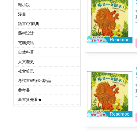
輕小說
漫畫
語言/字辭典
藝術設計
Readmoo
電腦資訊
自然科普
人文歷史
社會哲思
考試書/政府出版品
參考書
新書搶先看★
Readmoo