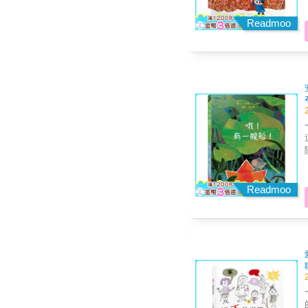
Readmoo
Readmoo