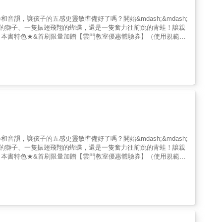
，讓孩子的五感更靈敏準備好了嗎？開始&mdash;&mdash;
叢林裡放聲吼叫的獅子、一隻振翅飛翔的蝴蝶，還是一隻奮力往前跳的青蛙！讓親
本書特色★&首刷限量加贈【雲門教室優惠體驗券】（使用規範洽
用自己的肢體。★ 透過閱讀和引導，能增進幼兒指令接收的能力，
子體適能發展黃金階段的絕佳工具。研究指出，3-6歲是幼兒的神
練，將對孩子的身心發展產生正面的影響。國外好評★ 美國亞馬
刊》、《學校圖書館期刊》、《書單》雜誌強力推薦名人搖擺推薦張
事長&謝明霏 | 雲門教室執行長（依姓氏筆劃排序）把握幼兒體適
是有魔力一般，唸著讀著，就會讓人不安分，手啊腳啊屁股啊都會
朵聽故事，還會跟著書上的引導，全身上下一起參與。我們今天要
動物們一起做運動》就是一本在家裡或是在幼兒園裡都可以快樂享
動身體的呢？透過文字簡單清楚的引導「坐下，坐在你的腳後跟上。
就是一隻在森林裡吼叫的森林之王。在跟著動物們做運動的過程中，一
伸展肢體，還可以把書裡的動物主角們延伸串接成一個自創的故事，
，讓孩子的五感更靈敏準備好了嗎？開始&mdash;&mdash;
但有肢體伸展跳動，最後還有躺下來安靜放鬆的安排，讓孩子體會到
叢林裡放聲吼叫的獅子、一隻振翅飛翔的蝴蝶，還是一隻奮力往前跳的青蛙！讓親
 勾勾手合作社發起人、雲門舞集舞蹈教室董事長&坐在腳後跟，雙
本書特色★&首刷限量加贈【雲門教室優惠體驗券】（使用規範洽
手平放在地，跳起來！就是一隻在池塘裡跳躍的青蛙。簡潔的文字敘
用自己的肢體。★ 透過閱讀和引導，能增進幼兒指令接收的能力，
起雲湧。常有人問我：「雲門教室『生活律動』不教孩子拉筋、不教
子體適能發展黃金階段的絕佳工具。研究指出，3-6歲是幼兒的神
從孩子身上，我們學到什麼？」在課程中，經常可以看到孩子用身體
練，將對孩子的身心發展產生正面的影響。國外好評★ 美國亞馬
些抽象的概念，孩子都能夠藉由身體的探索、知覺的遊戲，玩出智
刊》、《學校圖書館期刊》、《書單》雜誌強力推薦名人搖擺推薦張
心想教學老師會去招呼他，卻沒動靜，課程照常進行。我納悶了，踮
霏 | 雲門教室執行長（依姓氏筆劃排序）把握幼兒體適能發展的黃
匐前進。動物，一向是孩子成長過程的好夥伴。透過律動方式，模擬
，唸著讀著，就會讓人不安分，手啊腳啊屁股啊都會很癢，想要動
孩子的每一種學習，都是生命過程中的小種子，一旦培養出對生命的
會跟著書上的引導，全身上下一起參與。我們今天要來介紹幾本這