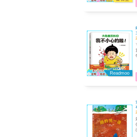
算
帶
成的。 如果是
提
Readmoo