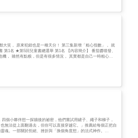
子對他來說，依舊是很重要的。小烏龜、兔子兄妹和綠繡眼爸媽、
在歸還時，細膩地體貼主人失物的心情，仔仔細細地將用過的帽子整
啊！★活潑的畫風、繽紛的色彩，將孩子們借物惜物的小日常很生動
是一種天分！ 第三集新增「粗心指數」， 就
 收錄30個以上生活中的「大危機情境」，讀者容易產生共鳴。 ★
，四個小夥伴想一探牆後的祕密，他們嘗試用鏟子、繩子和梯子，
，也無法從上面翻過去，但你可以直接穿越它。」推薦給每個正把自
的靈魂。一部關於拒絕、挫折與「換個角度想」的法式神作。
！為了翻越它，大家紛紛使出渾身解數：有人帶了堅固的鏟子想挖洞