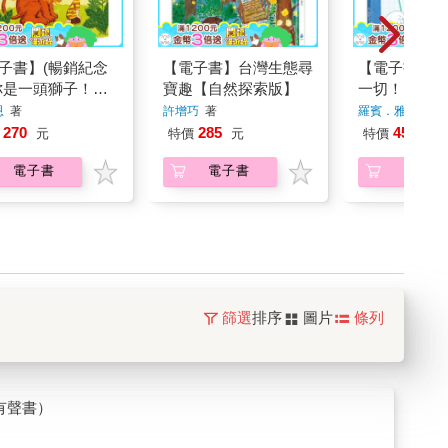
子書】(暢銷紀念
【電子書】台灣生態尋
【電子書】關
你是一頭獅子！：
寶趣【自然探索版】
一切！
動物們一起做運動
恩
著
許增巧
著
羅賓．雅各布斯
270
285
455
元
特價
元
特價
元
電子書
電子書
電子書
篩選
排序
圖片
條列
有聲書）