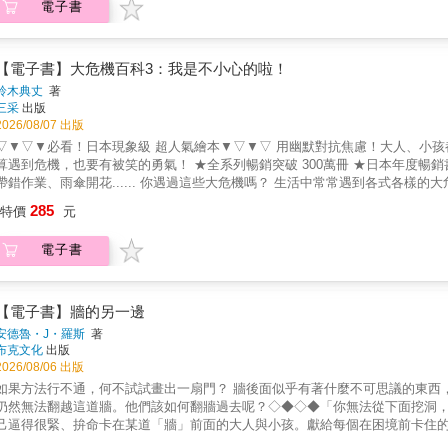
電子書
淨又漂亮了呢！小狐狸的帽子儘管已經褪色了、弄髒了，還有破洞，但那頂帽
獾，在借用別人的東西時，心懷感激，並且不因為帽子破舊就輕忽價值，反而
理一番再歸還，這樣的體貼善意，應該是現代的孩子們應該自小就開始培養的
地描繪出來，必定能吸引小讀者的目光。
【電子書】大危機百科3：我是不小心的啦！
鈴木典丈
著
三采
出版
2026/08/07 出版
▽▼▽▼必看！日本現象級 超人氣繪本▼▽▼▽ 用幽默對抗焦慮！大人、小孩都大笑， 原來犯錯也
遇到危機，也要有被笑的勇氣！ ★全系列暢銷突破 300萬冊 ★日本年度暢銷書 第1名 ★第5回兒童書總選舉 第1名 【內容簡介】 番茄醬噴發、
錯作業、雨傘開花...... 你遇過這些大危機嗎？ 生活中常常遇到各式各樣的大危機， 雖然有點糗，但是有很多情況， 其實都是自己一時粗心造
自己的小失誤，也不一定是壞事喔！ 因為只要記取經驗，下次多注意就好了。 接下來，看看別人示範如何處理大危機吧！ 【本書
285
特價
元
特色】 ★ 本集新增「粗心指數」概念，培養察覺問題、提升自我管理能力。 ★
供「克服危機」的方法，用幽默化解尷尬與不安！ 【書籍資訊】 書籍資訊：有注音，5歲以下親子共讀，5歲以上自行閱讀。 六大領域分類：認
電子書
知、社會 六大能力分類：自主管理、想像創造
【電子書】牆的另一邊
安德魯・J・羅斯
著
布克文化
出版
2026/08/06 出版
如果方法行不通，何不試試畫出一扇門？ 牆後面似乎有著什麼不可思議的東西
仍然無法翻越這道牆。他們該如何翻牆過去呢？◇◆◇◆「你無法從下面挖洞
己逼得很緊、拚命卡在某道「牆」前面的大人與小孩。獻給每個在困境前卡住
◇◆◇◆───｜內容介紹｜───高聳的圍牆另一邊，聽說有不可思議的東西