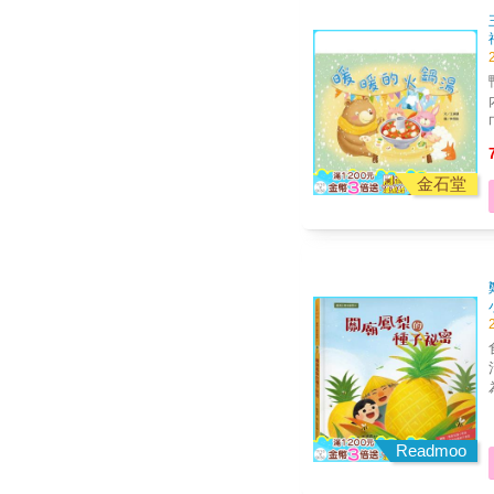
內
火鍋
金石堂
食
清
為什
審訂 給兒童的水果知識
梨、
Readmoo
小
故