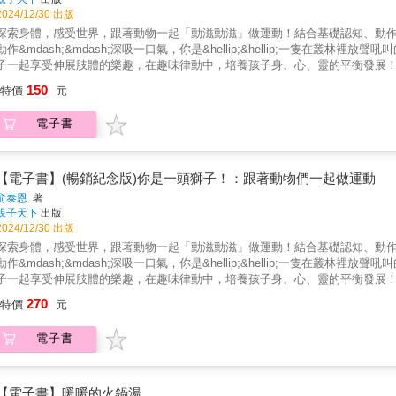
2024/12/30 出版
探索身體，感受世界，跟著動物一起「動滋動滋」做運動！結合基礎認知、動作和音韻
動作&mdash;&mdash;深吸一口氣，你是&hellip;&hellip;一隻在
子一起享受伸展肢體的樂趣，在趣味律動中，培養孩子身、心、靈的平衡發展！
詢全臺雲門教室）★ 吸引幼兒觀察動物特性，模仿動物動作，進而了解如何運
150
特價
元
發展手眼協調，促進感覺統合。★ 不只是繪本！更是有效幫助父母、幼師把握孩
經系統發展最發達的時期，幼兒在此時期的大小肌肉、平衡感若能得到完全的訓
電子書
遜網路書店4.8顆星好評推薦★ 美國《紐約時報》專文介紹；美國《出版人週
淑瓊｜資深兒童文學工作者温慧玟 | 勾勾手合作社發起人、雲門舞集舞蹈教室董
能發展的黃金階段&張淑瓊｜資深兒童文學工作者 有一種寶寶書很厲害，像
很癢，想要動一動，這種書最適合和○~六歲的孩子分享，不但眼睛看畫面、耳
【電子書】(暢銷紀念版)你是一頭獅子！：跟著動物們一起做運動
來介紹幾本這種會讓孩子想要動手動腳的寶寶書！ 《你是一頭獅子！：跟著
俞泰恩
著
受的身體律動圖畫書！獅子、貓咪、狗狗，還有青蛙和蝴蝶，他們都是怎樣擺
親子天下
出版
雙手放在膝蓋上，伸出舌頭！現在你是......一頭獅子！」，讓孩子想像自己
2024/12/30 出版
方面培養孩子們的觀察力，引發他們的好奇心，跟著書上的引導，活動筋骨、
探索身體，感受世界，跟著動物一起「動滋動滋」做運動！結合基礎認知、動作和音韻
想像親子一起像動物一樣在森林裡吼叫遊逛。這本書裡最棒的部分是，內容不
動作&mdash;&mdash;深吸一口氣，你是&hellip;&hellip;一隻在
身體可動可靜，和在動靜之間的調節和自由。身體學會的，誰也拿不走温慧玟 |
子一起享受伸展肢體的樂趣，在趣味律動中，培養孩子身、心、靈的平衡發展！
手放膝上，伸出舌頭，就是一隻獅子，是叢林之王；屈膝蹲下，雙腳站穩，雙
詢全臺雲門教室）★ 吸引幼兒觀察動物特性，模仿動物動作，進而了解如何運
270
述，延伸出廣大想像空間。身體動能，在紙上跳躍，生活的律動能量，逐漸風
特價
元
發展手眼協調，促進感覺統合。★ 不只是繪本！更是有效幫助父母、幼師把握孩
下腰、甚至不教跳舞，孩子究竟在學什麼？」轉念一想，或許問題該改為：「
經系統發展最發達的時期，幼兒在此時期的大小肌肉、平衡感若能得到完全的訓
在「想」事情、「說」道理、設計動作、展現創意，就連時間、空間、強度這
電子書
遜網路書店4.8顆星好評推薦★ 美國《紐約時報》專文介紹；美國《出版人週
慧。有一次去看課，看到一個男孩在教室中走著、跳著，一不小心卻跌倒了！
淑瓊｜資深兒童文學工作者溫慧玟 | 勾勾手合作社發起人、雲門基金會董事謝明
起腳尖再往教室內仔細瞧，發現小男孩在跌倒的剎那學起了毛毛蟲，在地上匍
金階段張淑瓊｜資深兒童文學工作者 有一種寶寶書很厲害，像是有魔力一般
動物的生活樣態、個性特色，身體開始學會觀察力，全身精力同時獲得釋放。
一動，這種書最適合和○~六歲的孩子分享，不但眼睛看畫面、耳朵聽故事，還
【電子書】暖暖的火鍋湯