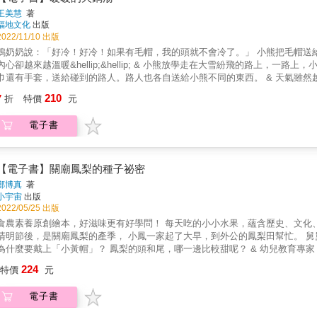
熱情和不息的探索，擁有這般基礎，學什麼都不怕困難。相信，與孩子細細共
種會讓孩子想要動手動腳的寶寶書！ 《你是一頭獅子！：跟著動物們一起做
王美慧
著
每個如同你我的大人，都能用孩子的眼光看世界，從律動開始，展開驚喜連連
圖畫書！獅子、貓咪、狗狗，還有青蛙和蝴蝶，他們都是怎樣擺動身體的呢？
福地文化
出版
律動起來，最快樂！謝明霏 | 雲門教室執行長跟著獅子一起做運動，啟動身體
上，伸出舌頭！現在你是......一頭獅子！」，讓孩子想像自己就是一隻在森
2022/11/10 出版
以。讓孩子透過閱讀與肢體學習，去探索與感受，只要身心一起律動，皆能感
們的觀察力，引發他們的好奇心，跟著書上的引導，活動筋骨、伸展肢體，還
鴨奶奶說：「好冷！好冷！如果有毛帽，我的頭就不會冷了。」 小熊把毛帽送給鴨奶奶，「請戴上這頂毛帽吧！」 天氣雖然越來越冷，但大家的
呱呱呱的在池塘裡開心跳躍，探索世界，優遊自在，健康，快樂，成長。&
像動物一樣在森林裡吼叫遊逛。這本書裡最棒的部分是，內容不但有肢體伸展
心卻越來越溫暖&hellip;&hellip; & 小熊放學走在大雪紛飛的路上，一路上，小熊碰到好幾個穿著單薄的人，心地善良的小熊，把身上的毛帽、圍
靜，和在動靜之間的調節和自由。身體學會的，誰也拿不走溫慧玟 | 勾勾手合
巾還有手套，送給碰到的路人。路人也各自送給小熊不同的東西。 & 天氣雖然越來越冷，但大家的內心卻越來越溫暖。 & 比起錦上添花，其實我
就是一隻獅子，是叢林之王；屈膝蹲下，雙腳站穩，雙手平放在地，跳起來！
們更需要雪中送炭，特別在寒冷的冬天裡，獲得暖暖的幫助。大家快來看看，小熊做了哪些溫暖大家的
210
間。身體動能，在紙上跳躍，生活的律動能量，逐漸風起雲湧。常有人問我：
7
折
特價
元
湯，就不會冷了！ ★好冷！好冷！關懷需要幫助的人，心也暖和起來了！ ★跟著小熊一起回家，讓美好的事情持續發生。 ★觀察白雪紛飛的
孩子究竟在學什麼？」轉念一想，或許問題該改為：「從孩子身上，我們學到
森林場景，欣賞白雪的深淺層次。 &
道理、設計動作、展現創意，就連時間、空間、強度這些抽象的概念，孩子都
電子書
一個男孩在教室中走著、跳著，一不小心卻跌倒了！心想教學老師會去招呼他
瞧，發現小男孩在跌倒的剎那學起了毛毛蟲，在地上匍匐前進。動物，一向是
特色，身體開始學會觀察力，全身精力同時獲得釋放。孩子的每一種學習，都
【電子書】關廟鳳梨的種子祕密
有這般基礎，學什麼都不怕困難。相信，與孩子細細共讀泰恩的《你是一頭獅
鄭博真
著
都能用孩子的眼光看世界，從律動開始，展開驚喜連連的身體大冒險！打開身
小宇宙
出版
明霏 | 雲門教室執行長跟著獅子一起做運動，啟動身體想像力！你可以是躍動
2022/05/25 出版
肢體學習，去探索與感受，只要身心一起律動，皆能感知生活的美好與圓滿。
農素養原創繪本，好滋味更有好學問！ 每天吃的小小水果，蘊含歷史、文化、科學大學問， 帶孩子更認識水果王國&mdash;&mdash;臺灣！ &
跳躍，探索世界，優遊自在，健康，快樂，成長。
明節後，是關廟鳳梨的產季， 小鳳一家起了大早，到外公的鳳梨田幫忙。 舅舅說，鳳梨好不好吃，敲一敲聽聲音就知道； & 土壤裡的鳳梨株，
麼要戴上「小黃帽」？ 鳳梨的頭和尾，哪一邊比較甜呢？ & 幼兒教育專家 鄭博真博士 ✕ 新生代插畫藝術家 吳奕璠Yvonne Wu ✕ 專家權威
大饗宴！ & ▍專業審定 李堂察（嘉義大學園藝系榮譽教授） ▍特別收錄 (1)水果小學堂：認識鳳梨家族的土鳳梨、金鑽鳳
224
特價
元
牛奶鳳梨、芒果鳳梨 (2)親子動手做：酸甜美味的「鳳梨果醬」插畫食譜 & 本書特色 1. 從孩子喜愛的水果，開啟統整性跨領域學習，包含：
語文、社會、自然科學、經濟、語文、健康及科學等知識。 2. 融合「營養知識」、「飲食文化」到「生活涵養」的食農素養繪本，符合幼兒園及
電子書
學課程大綱的「統整式學習」內容。 3. 從水果的孕育過程中，啟發孩子對自然科學的好奇心、對大自然的觀察力。 4. 以祖孫情感、親子互動為
事背景，貼近孩子生活，從繪本中更認識臺灣。 5. 臺灣新銳插畫家，以奇幻、溫暖、典雅、清新等風格，展開孩子多元美感刺激。 六大核心素