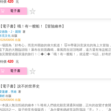
420
特價
元
——喀嚓！鏟子斷了。有人帶了很長的繩索想攀爬——啪一聲！繩索裂了。有
每個人都說：「不用，我有工具！」直到所有工具都壞光了，大家沮喪的坐在
電子書
嘲笑他：「這只是塗鴉、這不是門、這行不通啦！」但，真的不行嗎？這本幽
活中的盲點：✨打破方法論的執著：我們是不是也常常迷信自己的「鏟子和梯子
幫忙到坦承「我們沒辦法了」，學會接受協助也是一種勇敢。✨轉換視角的魔
法，說不定就是帶你前往新世界的祕密通道。快翻開這本書，和孩子一起推開這扇不
【電子書】哦！有一艘船！【冒險繪本】
子共讀 #翻轉思考 ◇◆◇◆───｜本書特色｜───◆本書蘊含著豐富的寓
安德魯・J・羅斯
著
產生強烈的笑點。◆打破盲目執著的思維教育，角色們寧可相信壞掉的工具，
布克文化
出版
極佳的批判性思考教材。◆充滿兒童文學中常見的元素：好奇心、探索其他世
2026/08/06 出版
比、以及能夠帶你遨遊四方的想像力！◆故事雋永且寓意深遠，具有層次豐富
一場因為「好奇心」而意外開啟的偉大航道！ 🐭⛵帶著詩意淚光的海上大冒
回味無窮。◆簡單的文字非常適合朗讀，簡短的對話和色彩鮮豔的插圖，就把
這下真的大難臨頭啦！瀑布在前面轟鳴，暴風雨在頭頂咆哮，遠方還有海盜船
奏。◆故事以重複的語句展現出法式幽默。每個角色都有自己獨特的字體顏色
險災難變成最浪漫的旅行！◇◆◇◆「哦！有一艘船！」就這麼一句話，好奇
這本書鼓勵孩子們想像力是最強大、最不可摧毀的工具。◆適合親子共讀。
神祕的探險船？」船竟然緩緩漂走了……◇◆◇◆逃跑已經來不及，那就出發
420
特價
元
還有傳說中的海盜、夢幻的島嶼，與擦身而過的遠洋客輪。過程充滿詩意，又
開書，跟著小老鼠一起出發探險，看他如何乘風破浪！◇◆◇◆───｜內容介
電子書
奇，老鼠爬上船。「這艘船是從哪裡來的呢？」老鼠想著：「它經歷過什麼冒
會是一艘探險家的船嗎？說不定發現過遙遠的新大陸？老鼠心中充滿了疑問。
經載著他經過獾的家，那裡的水流很湍急。老鼠命令船送他回去，但是船沒有
老鼠越漂越遠！很快的，老鼠聽到一種奇怪、低沉的嗡嗡聲。 嗡嗡聲變成轟
【電子書】說不的世界史
起流進大海裡。他們在擠滿船隻的海中浮沉，經過了油輪、帆船、郵輪以及貨
愛蓮娜．李維
著
變成天空。白天變成黑夜，黑夜變成白天。他們經過一群海盜。還經歷一場幾
聯經
出版
◇◆◇◆───｜本書特色｜───◆作者以鮮豔和柔和的色彩，結合繪畫和剪
2026/08/06 出版
和遠景交替呈現，色彩也隨著畫面情緒而改變。◆故事雋永且寓意深遠，具有
一本讓人無法拒絕的繪本！\\ 唯有人們彼此願意溝通與傾聽，正向的改變才會
故事讓人感同身受。◆詩意與幽默的完美揉合，書中既有大自然的壯闊詩意，
的語詞之一。孩子時常有個疑惑：「為什麼爸媽經常說對我說『不』？」、「