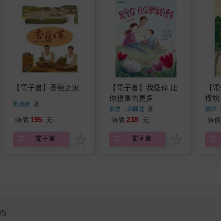
【電子書】香藝之家
【電子書】我愛你 比
【電
你想像的更多
櫻桃
黃惠鈴
著
加里．烏爾達
著
劉萍
195
238
特價
元
特價
元
特價
電子書
電子書
/5