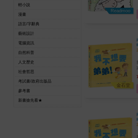
輕小說
Readmoo
漫畫
語言/字辭典
藝術設計
電腦資訊
自然科普
人文歷史
社會哲思
考試書/政府出版品
金石堂
參考書
新書搶先看★