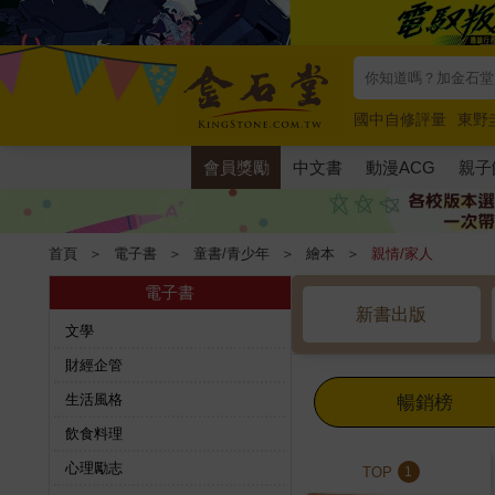
國中自修評量
東野
唯紅花綻放
奧德賽
會員獎勵
中文書
動漫ACG
親子
首頁
＞
電子書
＞
童書/青少年
＞
繪本
＞
親情/家人
電子書
新書出版
文學
財經企管
生活風格
暢銷榜
飲食料理
心理勵志
TOP
1