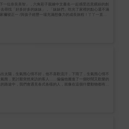
「下一位奈良美智」，六角彩子親繪中文書名‧一起感受恣意繽紛的創
己去尋找「好多好多的妹妹」，「妹妹們」吃光了家裡的點心還不滿
說家禰寝正一 /與孩子經歷一場充滿想像力的成長旅程！丫丫一直很
耍的幾個女孩扮演自己的「妹妹」。在為「妹妹們」準備點心的過程
僅把丫丫家的餅乾、布丁、麵包、番茄全部吃光，甚至開始隨意品嚐
字充滿節奏與趣味，即便「妹妹們」大肆搗亂，故事的發展始終明快
術家六角彩子操刀，她以鮮明的色彩與充滿力度的筆觸，將故事的節
本佳作。▍關於家庭、想像與歡樂，適合親子共讀的幽默繪本 ▍
總是可愛的，這也是很多姐姐、哥哥們所面臨的現實。吃光家裡的食
奇又有趣。希望有兄弟姐妹、或沒有兄弟姐妹的孩子，都能和丫丫一
孩子感受照顧與分享的樂趣，理解界線與規矩的重要，也能引導孩子
：3～6歲。● 文字附注音。適合親子共讀，也適合孩子自己練習閱
品出太陽，生氣熊心情不好，他不喜歡流汗，下雨了，生氣熊心情不
生氣熊，更討厭突然來訪的客人……偏偏他搬進了一個吵鬧又歡樂的
生的路途中，我們會遇見各式各樣的人，就像在這個什麼動物都有的
雷，而還有一些人，會陪著我們一起看見自己的脆弱，與我們一起度
過這本作品，在單純的享受故事之外，也很適合為情緒素養
透過這個森林小聚落，一起學習理解他人觀點、同理他們、尊重背景差異，也
=遇上總是心情不好、用力跺腳、胡亂拔草還大吼大叫的人，該怎麼跟
用力跺腳、拔草、亂丟東西、大吼大叫……大家決定去拜訪這位鄰
即便大家開心的釋出善意，生氣熊卻堅持的說：「我沒有朋友！也沒
次敲敲門，提議一起做些朋友會做的事，帶他練習「拜訪朋友適當的
說些好聽的話，例如：「你家很漂亮，很高興來到你家。」生氣熊卻