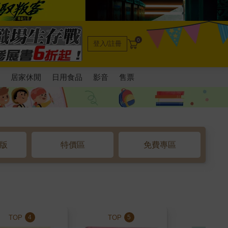
0
登入/註冊
電
居家休閒
日用食品
影音
售票
o版
特價區
免費專區
TOP
TOP
TOP
4
5