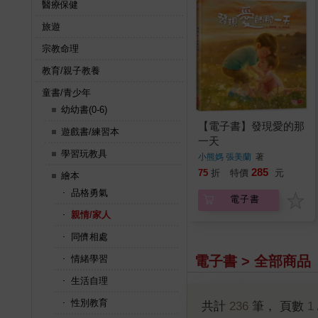
醫療保健
旅遊
宗教命理
教育/親子教養
童書/青少年
幼幼書(0-6)
【電子書】發現愛的那
遊戲書/練習本
一天
學習玩教具
小熊媽 張美蘭
著
285
75
折
特價
元
繪本
品格勇氣
電子書
親情/家人
同儕相處
電子書 > 全部商品
情緒學習
生活自理
性別教育
共計
236
筆， 頁數
1