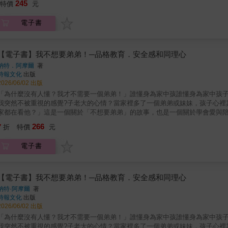
245
特價
元
──我會愛你多久呢？★對孩子及大人都意義非凡的愛之頌歌！「I Will Love You T
用自英文慣用語「till the cows come home」，意思是「很久很久
電子書
的愛，無論時間過去多久，都不會改變。搭配簡短且富有韻律的重複文字，讀
伴，都能讓孩子感受被愛包圍的安全感，成為加深親子連結，情感互動的重要
且毫無保留地推薦給家庭與社區圖書館收藏，適合6個月至5歲的幼兒閱讀。」——《中西
的陪伴──閱讀推廣人‧本書譯者／李貞慧這本繪本以簡單重複的語句，鋪陳出
【電子書】我不想要弟弟！─品格教育．安全感和同理心
兒回家」的誇張比喻，到後續延伸出「不管要等多久」「就算一直流浪到沒有
納特．阿摩爾
著
具體又無邊界。讀者在這樣的節奏中，很容易被帶入一種安心的氛圍：不論發
時報文化
出版
像來深化情感。例如「直到小豬會飛」這樣看似不可能的情境，不僅帶來幽默
2026/06/02 出版
面中小豬努力拍翅、嘗試飛起來的模樣，更讓這種不可能帶上一點可愛的希望
「為什麼沒有人懂？我才不需要一個弟弟！」誰懂身為家中孩誰懂身為家中孩子
「直到星星都熄滅，世界變得靜悄悄」，情感的重量也隨之加深。然而，作者
我突然不被重視的感覺?子老大的心情？當家裡多了一個弟弟或妹妹，孩子心裡
還是會感覺我就在你身邊」。這樣的收束，使整本書不只是表達愛的誓言，更
家都在看他？」這是一個關於「不想要弟弟」的故事，也是一個關於學會愛與
很久》透過節奏感強烈的語句與富有想像力的畫面，將「永遠的愛」轉化為孩
開中，慢慢發現--原來，那個最吵、最煩的人，也是最在乎自己的人。一本寫
266
幽默之間，傳遞出一種穩定而持續的陪伴感。對親子共讀而言，這不僅是一段溫
7
折
特價
元
第一本書當家裡多了一個人，愛要怎麼分？一段關於老大與老二手足之間的親
～6歲。● 文字附注音。適合親子共讀，也適合孩子自己練習閱讀。
恨的矛盾情節與感受這次以孩子的視角讓父母親有機會理解老大孩子的情緒轉
電子書
位成員嗎?那麼您一定要來讀一讀這本故事繪本看完之後，您會更加理解孩子的
相親相愛的！
【電子書】我不想要弟弟！─品格教育．安全感和同理心
納特·阿摩爾
著
時報文化
出版
2026/06/02 出版
「為什麼沒有人懂？我才不需要一個弟弟！」誰懂身為家中孩誰懂身為家中孩子
我突然不被重視的感覺?子老大的心情？當家裡多了一個弟弟或妹妹，孩子心裡