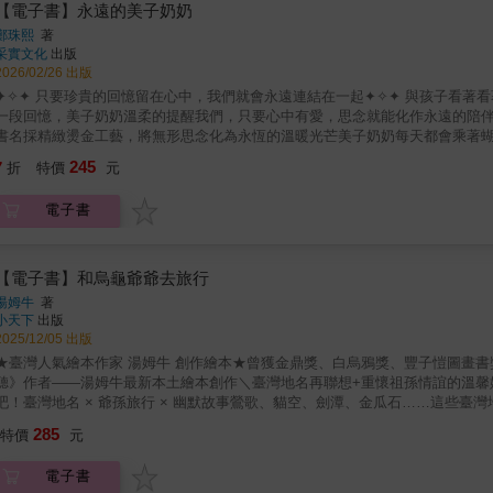
難以忘懷的珍貴回憶，或是深藏在內心深處、令你無盡思念的人？那種光是想
【電子書】永遠的美子奶奶
下來的人心中會出現一個深不見底的洞。而那個洞口裡，裝滿了層層堆疊、裝
鄭珠熙
著
「美子奶奶」。美子奶奶乘著蝴蝶的意象，象徵「愛不會消失，並且會變成思
采實文化
出版
量。 珍惜帶給自己溫暖回憶的人，也努力成為別人溫暖的回憶。
2026/02/26 出版
✦✧✦ 只要珍貴的回憶留在心中，我們就會永遠連結在一起✦✧✦ 與孩子看著
一段回憶，美子奶奶溫柔的提醒我們，只要心中有愛，思念就能化作永遠的陪
書名採精緻燙金工藝，將無形思念化為永恆的溫暖光芒美子奶奶每天都會乘著
喚響起，就代表有人在想念美子奶奶。美子穿越記憶之門，去探望孫女、兒子
245
7
折
特價
元
的故事、一份溫柔細膩的安慰。回憶那些我們愛過的瞬間，重新感受愛的重量
呢？美子小姐曾是某人的女兒，隨著歲月流逝，她結婚生子，直到孫女出生，成
電子書
會充滿力量的料理；鄰居想起美子小姐如親姊妹般的體貼。在郵局工作的兒子
笑的女兒，想起了自己天真的童年。還有那隻注視著美子奶奶乘蝶飛舞的貓，
晚睡前因想念她而流淚的丈夫。當美子小姐巡視完這一切，她漫長的一天也隨之落幕。★ 讓孩子
難以忘懷的珍貴回憶，或是深藏在內心深處、令你無盡思念的人？那種光是想
【電子書】和烏龜爺爺去旅行
下來的人心中會出現一個深不見底的洞。而那個洞口裡，裝滿了層層堆疊、裝
湯姆牛
著
「美子奶奶」。美子奶奶乘著蝴蝶的意象，象徵「愛不會消失，並且會變成思
小天下
出版
量。 珍惜帶給自己溫暖回憶的人，也努力成為別人溫暖的回憶。
2025/12/05 出版
★臺灣人氣繪本作家 湯姆牛 創作繪本★曾獲金鼎獎、白烏鴉獎、豐子愷圖畫
聽》作者——湯姆牛最新本土繪本創作＼臺灣地名再聯想+重懷祖孫情誼的溫馨
吧！臺灣地名 × 爺孫旅行 × 幽默故事鶯歌、貓空、劍潭、金瓜石……這些臺
索，串起「想像版」臺灣地名的溫暖繪本。故事節奏柔和，語氣誠懇又帶童趣
285
特價
元
想像力認識臺灣！小烏龜從遠方回來，烏龜爺爺帶著他舊地重遊、拜訪故友，
野餐、鶯歌捏陶、貓空喝茶、劍潭逛夜市、金瓜石挖寶，一路玩到龜山島……
電子書
行，也是一趟充滿想像與親情的冒險，藏著濃濃的祖孫情！湯姆牛以他獨特的