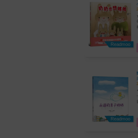
★送
裡
Readmoo
Readmoo