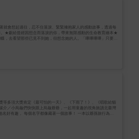
起，就會讓你鼻頭一酸、眼眶泛紅的人。當我們送別了珍愛的人，留
載著共度時光的「回憶錦囊」，帶領我們進入那些回憶的人，正是
念的形狀」，這本書引導孩子理解，想念並不沉重，反而能帶來力
看著就會想起過往，忍不住落淚、緊緊擁抱家人的感動故事，透過每
伴。★獻給曾經因想念而落淚的你，帶來無限感動的生命教育繪本★
蝴蝶，去看望那些已見不到她，但想念她的人。「嗶嗶嗶嗶」只要呼
、女兒、鄰居、愛犬、還有在夢中落淚的丈夫。一個訴說想念與陪伴
與綿延。要不要和美子小姐一起，展開一場溫暖又朦朧的回憶旅行
為奶奶，而她是每個人心中最溫暖的陪伴──孫女想念奶奶那吃了
，想念凡事都想為他多留一份的母親；看著澡堂裡哭泣孩子而露出微
這些日常時光，在每個人心中「厚厚的堆疊」了起來。最後，還有每
感受愛與被愛的力量 在你的生命中，是否有一段
起，就會讓你鼻頭一酸、眼眶泛紅的人。當我們送別了珍愛的人，留
載著共度時光的「回憶錦囊」，帶領我們進入那些回憶的人，正是
念的形狀」，這本書引導孩子理解，想念並不沉重，反而能帶來力
書獎等多項大獎肯定《最可怕的一天》、《下雨了！》、《唱歌給貓
媒介／小烏龜們快快跟上烏龜爺爺，一起用童趣的視角旅讀北臺灣
灣地名好有趣， 每個名字都像藏著一個故事！ 一本以爺孫旅行為線
，充滿愛、幽默與創意的想像。跟著烏龜爺爺，和小烏龜一起——用
展開一場特別的旅行。他們坐上火車、纜車、捷運和小船——到桃園
聽烏龜爺爺說出一個又一個關於地名的奇想故事。這不只是一次旅
幽默感和創意，為這些「有故事的地名」添上新的想像，讓孩子在有