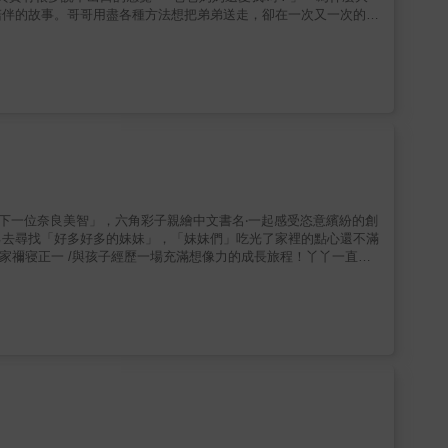
陪伴的故事。哥哥用盡各種方法想把弟弟送走，卻在一次又一次的分
給正在學習「當哥哥姐姐」的孩子從吃醋到愛：孩子理解手足關係的
情糾葛不想面對那個突然冒出第二個寶貝的存在不想面對那個又愛又
折變化給孩子時間與空間，相信孩子會接受的！您家裡打算增添第二
情緒多點耐心與包容相信孩子們會找到只屬於他們自己的相處模式
「下一位奈良美智」，六角彩子親繪中文書名‧一起感受恣意繽紛的創
己去尋找「好多好多的妹妹」，「妹妹們」吃光了家裡的點心還不滿
說家禰寝正一 /與孩子經歷一場充滿想像力的成長旅程！丫丫一直很
耍的幾個女孩扮演自己的「妹妹」。在為「妹妹們」準備點心的過程
僅把丫丫家的餅乾、布丁、麵包、番茄全部吃光，甚至開始隨意品嚐
字充滿節奏與趣味，即便「妹妹們」大肆搗亂，故事的發展始終明快
術家六角彩子操刀，她以鮮明的色彩與充滿力度的筆觸，將故事的節
本佳作。▍關於家庭、想像與歡樂，適合親子共讀的幽默繪本 ▍
總是可愛的，這也是很多姐姐、哥哥們所面臨的現實。吃光家裡的食
奇又有趣。希望有兄弟姐妹、或沒有兄弟姐妹的孩子，都能和丫丫一
孩子感受照顧與分享的樂趣，理解界線與規矩的重要，也能引導孩子
：3～6歲。● 文字附注音。適合親子共讀，也適合孩子自己練習閱