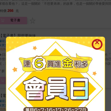
家都在看他？」這是一個關於「不想要弟弟」的故事，也是一個關於學會愛與
開中，慢慢發現--原來，那個最吵、最煩的人，也是最在乎自己的人。一本寫
266
特價
元
第一本書當家裡多了一個人，愛要怎麼分？一段關於老大與老二手足之間的親
恨的矛盾情節與感受這次以孩子的視角讓父母親有機會理解老大孩子的情緒轉
電子書
位成員嗎?那麼您一定要來讀一讀這本故事繪本看完之後，您會更加理解孩子的
相親相愛的！
【電子書】我想要妹妹
禰寝正一
著
采實文化
出版
2026/04/30 出版
★日本當代藝術家──六角彩子繪本作品首度引進台灣 ★被譽為日本藝術界的
作世界！★★想要一個妹妹嗎？小心她吃掉整個家！★★想要妹妹的丫丫，自
足，還吃起了牆壁、玻璃、電視機！\ 日本新銳藝術家六角彩子 x 日本詩人小
想要有一個妹妹，但媽媽只是笑了笑不以為意。於是她跑到公園，邀請正在玩
224
7
折
特價
元
中，丫丫完全沉浸在當姐姐的喜悅之中。然而，這些食量驚人的「妹妹們」不
家中各種東西……本繪本的故事原型源自詩人禰寝正一的詩作，禰寝先生的文
電子書
輕盈，令人會心一笑。而描繪可愛又帶點頑皮氣息的「妹妹們」，則由當代藝
奏感進一步放大。現代詩與現代美術在此交會，孕育出一本充滿活力與動感的繪
想要妹妹或弟弟的心情，一直都是孩子們心中的願望。不過，妹妹和弟弟並不
物還不夠，要吃掉整個家！這種幽默的情節對孩子有特別的吸引力，讀起來驚
【電子書】我想要妹妹
起享受這本繪本，也享受與弟弟妹妹相處的幸福與挑戰！透過這本繪本可以陪
禰寝正一
著
討論：「如果家裡有很多妹妹或弟弟，你希望怎麼和大家相處呢？」● 適讀年齡
采實文化
出版
讀。
2026/04/30 出版