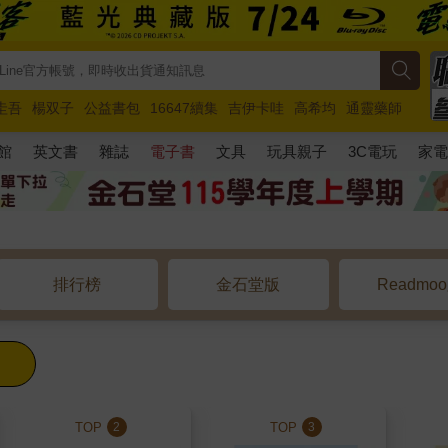
圭吾
楊双子
公益書包
16647續集
吉伊卡哇
高希均
通靈藥師
路邊攤新作
馬斯克
玩具總動員5
超慢跑
館
英文書
雜誌
電子書
文具
玩具親子
3C電玩
家
排行榜
金石堂版
Readmo
TOP
TOP
2
3