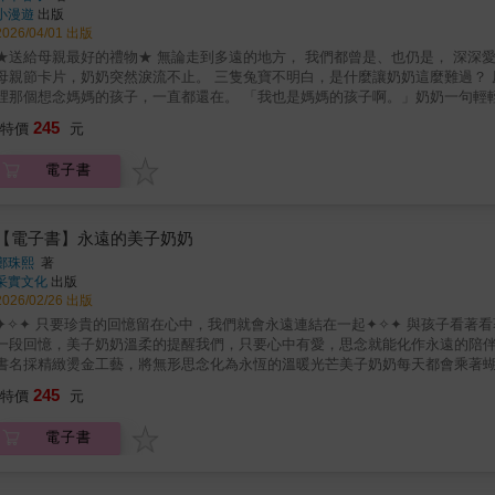
說自己一點也不高興，還嫌棄汀格莉的家太花俏，一堆亂七八糟的東西。汀格
小漫遊
出版
熊卻說蛋糕裡有他不喜歡的肉桂。汀格莉只好將蛋糕跟兔子分享，接著來了一
2026/04/01 出版
在，大吼一句「離我遠一點」後，便頭也不回的跑掉了。面對這位把鄰居拒於
給母親最好的禮物★ 無論走到多遠的地方， 我們都曾是、也仍是， 深深愛著媽媽的孩子。 「奶奶你怎麼哭了呢？」 看了孩子們寫給媽媽的
讓他慢慢融入這個熱鬧的社區呢？總是氣噗噗的生氣熊，最後真的有機會交到真
母親節卡片，奶奶突然淚流不止。 三隻兔寶不明白，是什麼讓奶奶這麼難過？ 原來，不只是孩子需要媽媽。 即使已經成為大人、成為奶奶， 心
徒生獎得主尤塔．鮑爾原創，德國文學基金會獎得主安妮特．佩恩特撰寫腳本
那個想念媽媽的孩子，一直都還在。 「我也是媽媽的孩子啊。」奶奶一句輕輕的話， 說出了藏在心底一輩子的思念與依戀。 ◎本書用淡雅溫暖
趣可愛的友情故事。2.正向抒發，告別負面行為生氣熊代表著「不知道怎麼和
的色彩、真摯直白的文字，讓故事像一個輕輕的擁抱，陪伴孩子理解「愛不會
245
的情緒發洩方式」，鼓勵孩子練習將衝動、攻擊性的行為，化為更合適的情緒調
特價
元
＃附注音 ＃3~6歲親子共讀，7歲以上自己閱讀。 ＃學習領域：家庭關係、情
關係。透過「生氣熊」這個角色，家長可以跟孩子討論，心情不好、遇到不喜
恰當的人際相處方式。4.溫暖陪伴的療癒力量本書著重於朋友之間的互動，點
電子書
憤怒與煩躁。5.從衝突到和解的關係修復本書完整示範了從爭吵到和解的過程
長，明白衝突不代表關係結束。6.生動反差，爆笑中見真情圖像風格具動態感
角也十分可愛。生氣熊的暴躁與鄰居的樂觀形成強烈對比，讓閱讀充滿爆發性的
【電子書】永遠的美子奶奶
會、綜合活動關鍵字：情緒素養、人際互動
鄭珠熙
著
采實文化
出版
2026/02/26 出版
✦✧✦ 只要珍貴的回憶留在心中，我們就會永遠連結在一起✦✧✦ 與孩子看著
一段回憶，美子奶奶溫柔的提醒我們，只要心中有愛，思念就能化作永遠的陪
書名採精緻燙金工藝，將無形思念化為永恆的溫暖光芒美子奶奶每天都會乘著
喚響起，就代表有人在想念美子奶奶。美子穿越記憶之門，去探望孫女、兒子
245
特價
元
的故事、一份溫柔細膩的安慰。回憶那些我們愛過的瞬間，重新感受愛的重量
呢？美子小姐曾是某人的女兒，隨著歲月流逝，她結婚生子，直到孫女出生，成
電子書
會充滿力量的料理；鄰居想起美子小姐如親姊妹般的體貼。在郵局工作的兒子
笑的女兒，想起了自己天真的童年。還有那隻注視著美子奶奶乘蝶飛舞的貓，
晚睡前因想念她而流淚的丈夫。當美子小姐巡視完這一切，她漫長的一天也隨之落幕。★ 讓孩子