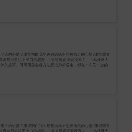
ill the Cows Come Home」（我會一直愛你，直到乳牛回家）引
」。作者以這句話為靈感，將愛延續成天馬行空的想像，描繪出一份綿長而堅定
來朗朗上口，宛如一首溫柔的搖籃曲，不論是睡前共讀，或是日常陪
橋梁。★媒體好評「這是一本非常適合親子培養情感的硬頁書，特別
部書評》（Midwest Book Review）★陪伴推薦不會消失
一種既溫柔又堅定的情感表達。從一開始「我會一直直愛你，直到牛
人去過的地方」，文字不斷放大時間與距離的尺度，讓「愛」變得既
生什麼，這份情感都不會改變。書中最有趣之處，在於運用童趣的想
，也讓孩子理解「永遠」的概念其實是一種誇張而真誠的承諾。而畫
感，使情緒不流於沉重。到了後段，文本逐漸轉向更宏大的意象，如
老大的心情？誰能明白我的爸爸媽媽不想被搶走的心情?誰能體會
並未讓故事停在遙遠的抽象，而是回到貼近孩子經驗的感受——「你
其實有很多說不出口的感覺--「爸爸媽媽還愛我嗎？」「為什麼大
是在安撫孩子對分離與未知的隱約不安。整體而言，《我會愛你很久
陪伴的故事。哥哥用盡各種方法想把弟弟送走，卻在一次又一次的分
子能理解、能感受的語言。它不說教，也不刻意煽情，而是在輕柔與
給正在學習「當哥哥姐姐」的孩子從吃醋到愛：孩子理解手足關係的
暖的閱讀時光，更是一種無聲卻深刻的情感交流。● 適讀年齡：2
情糾葛不想面對那個突然冒出第二個寶貝的存在不想面對那個又愛又
折變化給孩子時間與空間，相信孩子會接受的！您家裡打算增添第二
情緒多點耐心與包容相信孩子們會找到只屬於他們自己的相處模式
老大的心情？誰能明白我的爸爸媽媽不想被搶走的心情?誰能體會
其實有很多說不出口的感覺--「爸爸媽媽還愛我嗎？」「為什麼大