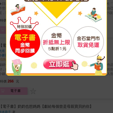
★日本當代藝術家──六角彩子繪本作品首度引進台灣 ★被譽為日本藝術界的
作世界！★★想要一個妹妹嗎？小心她吃掉整個家！★★想要妹妹的丫丫，自
足，還吃起了牆壁、玻璃、電視機！\ 日本新銳藝術家六角彩子 x 日本詩人小
想要有一個妹妹，但媽媽只是笑了笑不以為意。於是她跑到公園，邀請正在玩
224
特價
元
中，丫丫完全沉浸在當姐姐的喜悅之中。然而，這些食量驚人的「妹妹們」不
家中各種東西……本繪本的故事原型源自詩人禰寝正一的詩作，禰寝先生的文
電子書
輕盈，令人會心一笑。而描繪可愛又帶點頑皮氣息的「妹妹們」，則由當代藝
奏感進一步放大。現代詩與現代美術在此交會，孕育出一本充滿活力與動感的繪
想要妹妹或弟弟的心情，一直都是孩子們心中的願望。不過，妹妹和弟弟並不
物還不夠，要吃掉整個家！這種幽默的情節對孩子有特別的吸引力，讀起來驚
【電子書】大吼大叫的生氣熊
起享受這本繪本，也享受與弟弟妹妹相處的幸福與挑戰！透過這本繪本可以陪
尤塔．鮑爾、安妮特．佩恩特
著
討論：「如果家裡有很多妹妹或弟弟，你希望怎麼和大家相處呢？」● 適讀年齡
小麥田
出版
讀。
2026/04/02 出版
暢銷十萬冊《大吼大叫的企鵝媽媽》作者國際安徒生獎得主尤塔．鮑爾原創作
好，他不喜歡淋溼，他沒有朋友，總是亂吼亂叫、用力跺腳，討厭所有東西的
小鎮！一本獻給偶爾想躲起來、不善表達的孩子，最誠實溫暖的可愛故事在人
小鎮一樣。有些人會突顯出我們個性中發亮的那一面，有些人會挑戰我們的地
266
特價
元
過生命中的課題與挑戰。──駱郁芬（臨床心理師、米露谷心理治療所所長）透
（SEL）裡的社會覺察（social awareness）增加學習感受的素材。
電子書
在閱讀中梳理安頓自己的情緒吧！──張淑瓊（童書閱讀推廣人） =內容簡介
對方相處呢？企鵝開心的和朋友分享甜點時，隔壁傳來了吵雜的聲音──有人在
居，並向他自我介紹，得到的回應卻是：「我不喜歡討厭鬼跑到我院子裡！」
有蛋糕！」趕走大家。鄰居們都氣呼呼離開了，只有開朗的汀格莉不放棄，再
【電子書】奶奶也想媽媽【獻給每個曾是母親寶貝的你】
方式」。生氣熊雖然抱怨，但還是來到汀格莉的家，汀格莉建議拜訪朋友時，
井本蓉子
著