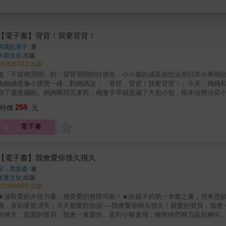
【電子書】背背！我要背背！
阿萬紀美子
著
大穎文化
出版
2026/07/12 出版
從「不背就哭鬧」到「背背哭鬧的好朋友」小小孩的成長就從這些日常小事開
為她總是像小寶寶一樣，對媽媽說：「背背、背背！我要背背！」今天，媽媽
聽了傷透腦筋。媽媽剛買完東西，兩隻手早就提滿了大包小包，根本沒辦法背
嘆了口氣，一個人無奈的走回家。只剩下落單的撒嬌鬼放聲大哭。後來，小女
259
特價
元
背！我想要背背！」她踏出一小步、再一小步，慢慢的靠近小熊、小兔子和小
小動物一起背了起來，還背了回家招待他們吃鬆餅。從這一天開始，沒有人再
電子書
的路上邁進了一大步。這個可愛的小故事寫的正是小小孩在成長初期只會以哭
也總是以喝斥或是縱容來處理幼齡孩子的胡鬧。這本書裡，媽媽示範了另一種
法。當撒嬌鬼碰到其他撒嬌鬼的胡鬧，她其實更能同理那種需要被理解、被安
理自己情緒的同時，孩子也就自然而然地學會了處理自己的情緒。成長，也就
【電子書】我會愛你很久很久
過故事看到自己可能在生活中曾經犯過的小錯，學習小主角的處理方式，讓自
安．馬瑟森
著
采實文化
出版
2026/06/25 出版
★汲取愛的永恆力量，感受愛的無限可能！★給孩子的第一本愛之書，用奇思
飛，直到星星消失，天天都要對你說──我會愛你很久很久！親愛的寶貝，我會
的地方。親愛的寶貝，我會一直愛你，直到小豬會飛，雖然牠們努力踮起腳尖
夜晚來臨，乳牛正在休息，小豬開心的烤著棉花糖。星星掛滿了夜空，我會一