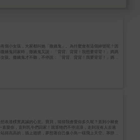
始有個小女孩，大家都叫她「撒嬌鬼」。為什麼會有這個綽號呢？因
和撒嬌鬼回家時，撒嬌鬼又說：「背背、背背！我想要背背！」媽媽
小女孩。撒嬌鬼才不聽，不停說：「背背、背背！我要背背！」媽媽
孩聽見小熊、小兔子和小松鼠也在哇哇大哭，還一邊說：「背背、背
松鼠。小小聲的問：「我來背你們，好不好？」於是，小女孩把三隻
叫她撒嬌鬼，而是叫她真正的名字——惠理子。當然小女孩也向成長
鬧來表達自己的意願，這樣的表達方式往往令大人不知所措，大人們
可能的處理方式：讓孩子自己冷靜下來，或許自己可以找到解決的方
慰的心情，於是她採取了安撫的行動，透過幫助其他撒嬌鬼好好的處
從這裡開始了。★以孩子要求背背不成就哭鬧的有趣題材，讓孩子透
己也跟著成長。
妙想表達樸實真誠的心意。寶貝，猜猜我會愛你多久呢？直到小豬會
一直愛你，直到乳牛們回家！就算牠們不停流浪，走到沒有人去過
，站得高高的，插上翅膀，夢想著自己像小鳥一樣飛上天空。寧靜的
直愛你，直到夜空裡的每一顆星星都悄悄熄滅。那麼，寶貝猜猜看