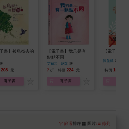
子書】被鳥銜去的
【電子書】我只是有一
【電子書】愛
點點不同
陳盈帆
著
著
艾爾菲．尼森
著
208
224
156
元
7
折
特價
元
特價
元
電子書
電子書
電子書
篩選
排序
圖片
條列