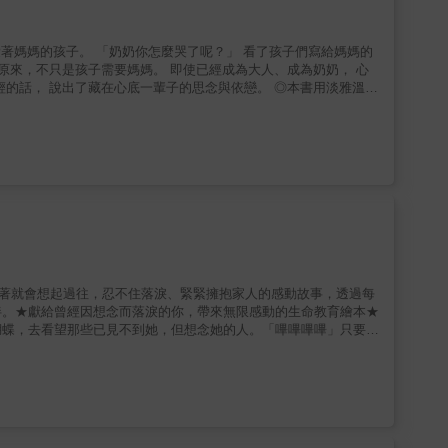
莉給了生氣熊一塊蛋糕與一杯熱可可，希望讓生氣熊有好心情，生氣
大群兔子到汀格莉的家，企鵝也來了，突然被包圍的生氣熊非常不自
門外的生氣熊，大家究竟該如何靠近他？而汀格莉又會用什麼方法，
正的朋友嗎？=本書特色=1.國際大獎得主攜手合作本書為國際安
，並由德國圖像小說獎得主約瑟芬妮．馬克繪製，三人攜手打造最有
人相處，有負面外顯行為的孩子」，閱讀時可以引導讀者思考「健康
消失」，也陪伴大人溫柔地想念，那個早已不在卻永遠存在的媽媽。
節技巧。3.如何表達情緒是關鍵情緒沒有好壞，但表達方式會影響
緒教育、生命教育（初階）
歡的事情、吃到不合口味的餐點等不順心的狀況，如何表達會是更加
出「陪伴」比「完美解決問題」重要，透過溫暖的陪伴，反而能融化
，呈現出真誠的友誼可以接受「衝突」存在，從中獲得新的理解與成
，人物描繪生動，角色設定鮮明，除了生氣熊和汀格莉之外，其他配
幽默與趣味。適讀年齡：7歲以上，全彩圖像小說適合領域：社
看著就會想起過往，忍不住落淚、緊緊擁抱家人的感動故事，透過每
伴。★獻給曾經因想念而落淚的你，帶來無限感動的生命教育繪本★
蝴蝶，去看望那些已見不到她，但想念她的人。「嗶嗶嗶嗶」只要呼
、女兒、鄰居、愛犬、還有在夢中落淚的丈夫。一個訴說想念與陪伴
與綿延。要不要和美子小姐一起，展開一場溫暖又朦朧的回憶旅行
為奶奶，而她是每個人心中最溫暖的陪伴──孫女想念奶奶那吃了
，想念凡事都想為他多留一份的母親；看著澡堂裡哭泣孩子而露出微
這些日常時光，在每個人心中「厚厚的堆疊」了起來。最後，還有每
感受愛與被愛的力量 在你的生命中，是否有一段