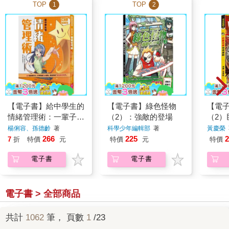
TOP
TOP
1
2
【電子書】給中學生的
【電子書】綠色怪物
【電
情緒管理術：一輩子都
（2）：強敵的登場
（2）
需要的情緒調適力，現
戲．
楊俐容、孫德齡
著
科學少年編輯部
著
黃慶榮
在開始學習！
篇
266
225
2
7
折
特價
元
特價
元
特價
電子書
電子書
電子書 > 全部商品
共計
1062
筆， 頁數
1
/23