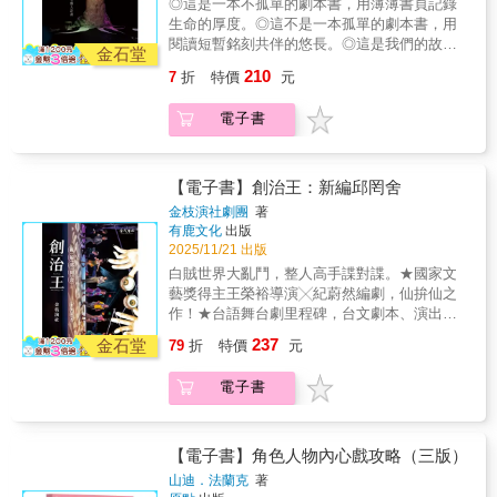
◎這是一本不孤單的劇本書，用薄薄書頁記錄
有更立體的全貌。◎代理經銷：白象文化更多
生命的厚度。◎這不是一本孤單的劇本書，用
精彩內容請見
閱讀短暫銘刻共伴的悠長。◎這是我們的故事
http://www.pressstore.com.tw/freereading/9786263
金石堂
被記錄下來，想像孤單的靈魂在文字後翻越，
210
7
折
特價
元
不孤單的劇本書。在世界之樹的隱沒之處，是
真實與想像的邊界，其上生活的人有光，曾聽
電子書
聞黑暗，其下生活的人在暗處，曾想見光明。
在歷史長河之中，關於精神疾病的描述是形色
各異而莫衷一是的，然而在每一個世代都有一
群人，或因好奇傳聞描繪的真偽，或因實際在
【電子書】創治王：新編邱罔舍
親友身上發生的轉變，驅使其走上探詢精神疾
金枝演社劇團
著
病真實樣貌的旅程。這次，神疾病經驗者，不
有鹿文化
出版
只說故事，還自己演出，把自己的故事帶上舞
2025/11/21 出版
台讓觀眾真實看見，更明確告訴我們，精神康
白賊世界大亂鬥，整人高手諜對諜。★國家文
復者的人生，不該只被「疾病」定義，而是該
藝獎得主王榮裕導演╳紀蔚然編劇，仙拚仙之
有更立體的全貌。◎代理經銷：白象文化更多
作！★台語舞台劇里程碑，台文劇本、演出紀
精彩內容請見
實全收錄！愛情命運╳世仇糾葛╳滑稽笑詼士
237
http://www.pressstore.com.tw/freereading/9786263
金石堂
79
折
特價
元
農工商╳老少咸宜╳皆大歡喜金枝演社劇團口
碑經典之作，改編民間第一整人高手「邱罔
電子書
舍」傳說，汲取民間戲劇的藝術傳統，全面翻
陳出新，以古今交織的對照嘲諷，打造為一齣
看破人性最後又找到人性的深刻喜劇。故事描
述聰明絕頂卻玩世不恭的邱罔舍，如何抓住人
【電子書】角色人物內心戲攻略（三版）
性弱點捉弄鄉里；面對官府師爺的賭局和白賊
山迪．法蘭克
著
七的詭計，以及一觸即發的漳泉械鬥危機，在