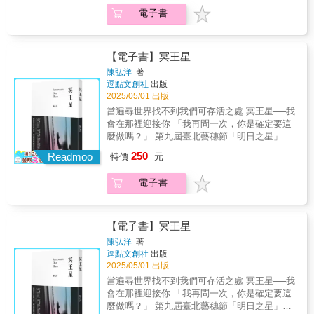
與二十世紀的重大歷史事件交織在一起。出生
「解剖原理」，用最安全有效的方式開啟核心
──《演技六堂課》。該書比宗師史坦尼斯拉夫
邁入未來》編劇這本書全面解讀為什麼有些電
與自我調整練習，幫助讀者實際「喚醒」舞蹈
於末代沙皇統治下的俄羅斯，曾經歷第一次世
電子書
肌力！◎對應常見問題，提出精準調整方法，
斯基那本《演員的自我修養》還早三年出版，
影或者影集（包括改編、續集、翻拍）更能引
所需肌力，讓練習不再只是憑感覺，而是具備
界大戰、俄國革命、流亡、第二次世界大戰和
適合成人初學者、進階舞者與芭蕾教師參考使
為世上第一本系統性介紹「方法演技」的著
起觀眾共鳴，以及你自己如何創作這種劇本。--
科學依據的身體理解！★★理解動作邏輯，讓
冷戰的動盪。身為紐約市立芭蕾舞團的共同創
用！「收小腹！」「不要聳肩！」「腳趾再用
作，從此讓「方法演技」在西方世界開花結
-----------愛琳•柯拉多（Erin Corrado）山迪•法蘭
每一刻練習都更有效！★★不同於姊妹作《從
辦人，他將美國的芭蕾舞推向現代主義的前
力！」──這些再熟悉不過的課堂叮嚀，你是否
【電子書】冥王星
果。•用「方法演技」，讓好萊塢演員征服全世
克對於劇本創作結構的理解，比任何一位我曾
僵硬到優雅！芭蕾舞者的自我調整術》，將焦
沿，將它變成一門流行藝術。一路走來崎嶇顛
曾經苦苦練習，卻始終找不到正確的用力方
界所謂「方法演技」，是要演員完全融入角
共事過的劇作家還要好，他的建言對於我的劇
點進一步延伸至【肌肉鍛鍊與身體控制力】，
陳弘洋
著
簸，可以看到他的孤獨和失敗，包含五次對象
式？明明努力了，腿卻抬不起來、轉圈總是搖
色，賦予角色獨特生命，當演員「完完全全成
本修改總是極有幫助！--------------勞倫斯•奧唐納
逗點文創社
出版
為舞者突破動作瓶頸的絕佳指南。當我們真正
都是舞者的婚姻以及和情人們相處的情景。書
晃？其實，關鍵就在於你是否真正「啟動」了
為那個角色」時，這樣的表演，也才足以徹底
（Lawerence O’Donnell），艾美獎得主、《白
2025/05/01 出版
理解並掌握自己的身體，不再被技巧所困，才
中彷彿經驗著他大大小小的病痛和精神崩潰的
正確的芭蕾肌肉！★★用解剖視角打造「會跳
說服觀眾。波列拉夫斯基將方法演技帶入美國
宮風雲》影集編劇●讀者迴響 「輕巧的一本
能更自在地舞動、穩健地站立、優雅地飛翔，
當遍尋世界找不到我們可存活之處 冥王星──我
危機、沉浸在他深厚的音樂功底和細緻的感受
舞的肌肉」★★《從無力到穩定！芭蕾舞者的
後，教學成果枝繁葉茂，學生包括李．史特拉
書，但內容很強大。一邊看著書一邊回想曾看
綻放出屬於自己、純粹而動人的芭蕾之美！～
會在那裡迎接你 「我再問一次，你是確定要這
力中，決心於現代舞臺上演出最燦爛、最奇
肌肉鍛鍊術》是由日本知名「芭蕾舞者治療
斯堡（Lee Strasberg）、史黛拉．阿德勒
過的劇本，才知道為什麼之前看的劇本沒讓我
原來這就是「用對肌肉」的感覺！～輕鬆掌握
麼做嗎？」 第九屆臺北藝穗節「明日之星」獎
特、最美麗的舞蹈形式。身為《紐約客》（The
所」院長島田智史撰寫，以多年的臨床經驗為
（Stella Adler）、哈羅德．克魯曼（Harold
動容。翻開此書，詫異於山迪•蘭克用很理性、
芭蕾動作訣竅，舞出穩定、優雅的身體線條！
原作改編電視電影《樂園Somewhere out
New Yorker）的舞蹈評論家，曾是舞者的霍曼
250
基礎，精準分析舞蹈所需肌群的功能與調整方
Readmoo
特價
元
Clurman），其中李．史特拉斯堡領導的「演員
準確、透徹的文字說出了我說不出的內容。有
【本書特色】◎聚焦芭蕾舞關鍵肌群，解析腹
there》入圍電視金鐘獎 臺灣新銳編劇的初心之
斯，透過巴蘭欽──堪稱二十世紀最偉大的藝術
法。從最基礎的核心肌力出發，延伸至踮腳、
工作室」（Actors Studio）成了「美國最負盛
志於當製片人、編劇、導演的，真希望都能通
肌、髂腰肌、足弓等重要部位，打造更具表現
作 「下輩子&hellip;&hellip;一切就都會不一樣
家視角，完成此巨著，同時記錄了該時代的風
轉圈、抬腿等動作所需肌群，並透過豐富圖解
名的表演學校」，專門教授「方法演技」，許
電子書
讀這本薄薄的書，使之能明白劇本該如何寫、
力的身體！◎結合「呼吸」、「穴道」與「解
了，對吧？」 「嗯，會完全不一樣，下輩子你
起雲湧。研究過程中，霍曼斯向各方專家請
與自我調整練習，幫助讀者實際「喚醒」舞蹈
多縱橫於世的好萊塢巨星，如艾爾帕西諾、勞
該如何挑選、該如何拍攝。」----------亞馬遜中
剖原理」，用最安全有效的方式開啟核心肌
就真的會是林士豪了。」 「你也總算可以當林
益，投入大量精力閱讀與聆聽，訪談近兩百位
所需肌力，讓練習不再只是憑感覺，而是具備
勃狄尼洛、瑪莉蓮夢露、達斯汀霍夫曼，皆在
國網友 naloka 「山迪•法蘭克的書最偉大的
力！◎對應常見問題，提出精準調整方法，適
美靜了。」 想要當女生的男孩，相遇想要變成
舞者，分享珍稀日記、照片、家庭錄影與信
科學依據的身體理解！★★理解動作邏輯，讓
此間誕生。•奧斯卡影帝的家傳之書，因熱愛而
一點，就是不像其他書都在套公式，而是專注
合成人初學者、進階舞者與芭蕾教師參考使
男生的女孩。 徬徨於家庭紛擾與世界惡意中，
【電子書】冥王星
件，走進他們的記憶與人生。巴蘭欽的舞者們
每一刻練習都更有效！★★不同於姊妹作《從
替此書拍成了電影！這本《演技六堂課》對好
於核心人物角色。雖然所有的劇本書都不免俗
用！「收小腹！」「不要聳肩！」「腳趾再用
因為性別認同而傷痕累累的一對國中生好朋
反映了他自己，如湛光的芭蕾舞步，一步一步
陳弘洋
著
僵硬到優雅！芭蕾舞者的自我調整術》，將焦
萊塢演員影響巨大。奧斯卡影帝傑夫布里吉所
地會談到公式，但他做到了系統性的講解形式
力！」──這些再熟悉不過的課堂叮嚀，你是否
友，相互依靠、療傷，跌跌撞撞地找尋能安心
踩亮了二十世紀並使其麗、迷人、壯闊、奇
逗點文創社
出版
點進一步延伸至【肌肉鍛鍊與身體控制力】，
出身的演藝世家，便代代相傳這本演技之書，
和結構……當中仍保有書寫時的彈性和個性，
曾經苦苦練習，卻始終找不到正確的用力方
生存之處，卻只見無用的重複失落。 這樣的灰
特、狂野，偶爾甚至毛骨悚然，他是絕對藝術
2025/05/01 出版
為舞者突破動作瓶頸的絕佳指南。當我們真正
由於他們家太愛這本書，竟因此而將此書拍成
這是其他劇本書難以匹敵的。」----------美國亞
式？明明努力了，腿卻抬不起來、轉圈總是搖
心人生，何處能成為歸所？ 有沒有可能，死亡
的鍊金師，而巴蘭欽──舞者口中的Mr. B，成功
當遍尋世界找不到我們可存活之處 冥王星──我
理解並掌握自己的身體，不再被技巧所困，才
了電影──《Acting: The First Six Lessons》
馬遜網路書店網友 The Lazy Bear 「山迪•
晃？其實，關鍵就在於你是否真正「啟動」了
並非終點，而是遠行至應許之地的快樂出發？
讓觀眾體認到大時代與渺小生命同樣擁有的幽
會在那裡迎接你 「我再問一次，你是確定要這
能更自在地舞動、穩健地站立、優雅地飛翔，
（2021）。★素人踏入專業演技殿堂的第一本
法蘭克的書最有價值的事就是他賦予人物嶄新
正確的芭蕾肌肉！★★用解剖視角打造「會跳
如同文學經典的小王子，在黃沙塵煙裡倒下前
默與偉大。
麼做嗎？」 第九屆臺北藝穗節「明日之星」獎
綻放出屬於自己、純粹而動人的芭蕾之美！～
書出版至今，已譯為西、葡、意、土、波蘭等
的性格，也為你的劇本創造活力...我會推薦這
舞的肌肉」★★《從無力到穩定！芭蕾舞者的
說的：我要回家了。 天真的他們彼此安慰，那