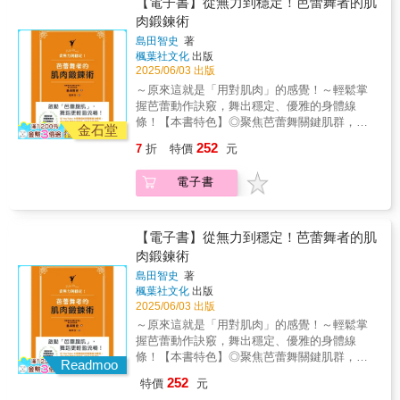
【電子書】從無力到穩定！芭蕾舞者的肌
片刻，都能自由取用與調度。•戲劇動作弄清楚
遊戲的特點，並專門討論了電視劇的內心遊
Choice）★ 普魯塔克最佳傳記獎（Plutarch
肉鍛鍊術
戲劇主旨與核心，才能知道要如何精準運用肢
戲。並於全書的結尾中提供了檢查完成後的劇
Award for Best Biography）．馬菲爾德藝術寫
體動作達成目的。•角色塑造學好基本技術，開
本的方法。■人們究竟為了什麼樣的故事而願意
島田智史
著
作獎（Marfield Prize for Arts Writing）◤以動
始研究角色、打磨角色，最終活出一個完整的
掏錢？一部電影或劇本成功與否，與敵手的強
楓葉社文化
出版
盪的世紀為背景，描繪出橫跨巴蘭欽一生的寬
角色。•觀察與蒐集用觀察採集生命片段，打造
2025/06/03 出版
弱、崇高的追求或機智的對白關係不大，真正
闊肖像畫，從而讓這位被《紐約時報》譽為
演技資料庫。任何角色都能立刻「上戲」。•節
起作用的是一個精心建構、引人入勝的「內心
～原來這就是「用對肌肉」的感覺！～輕鬆掌
「舞蹈界的莎士比亞」躍然紙上◢喬治．巴蘭
奏利用節奏，設計觀看者每一個反應；一步步
戲」。──《黛妃與女王》成功的人物內心戲引
握芭蕾動作訣竅，舞出穩定、優雅的身體線
欽的二十世紀∣巴蘭欽可說是有史以來最偉大的
誘捕觀眾，直到掉進表演裡。▌師承史坦尼斯拉
發了票房熱預算約1500萬美元，全球票房超過
條！【本書特色】◎聚焦芭蕾舞關鍵肌群，解
編舞家，二十世紀的文化巨擘之一。他創作了
金石堂
夫斯基表演體系，將「方法演技」帶到好萊塢
1.2億美元！面對黛妃的死與民眾的激情，讓女
析腹肌、髂腰肌、足弓等重要部位，打造更具
四百多部芭蕾舞劇，包括《小夜曲》
252
7
折
特價
元
的開山之作本書透過一名戲劇大師與一名新手
王不斷面對選擇衝突，最後，女王發生了改
表現力的身體！◎結合「呼吸」、「穴道」與
（Serenade）、《艾岡》（Agon）以及《胡桃
演員的對話，在閒談中逐步推導出演技的真
變，她明白了他的人民熱愛黛妃，而他們需要
「解剖原理」，用最安全有效的方式開啟核心
鉗》（The Nutcracker）。他以激進的手法重
電子書
諦：如何投入角色、與角色接軌？如何「感
女王認可他們的情感。人們正是為了這內心掙
肌力！◎對應常見問題，提出精準調整方法，
新詮釋芭蕾藝術，其作品不僅代表時下崇尚的
受」角色、而不是「假裝」？透過闡述六道演
扎過程而掏錢。──《全面反擊》失敗的內心戲
適合成人初學者、進階舞者與芭蕾教師參考使
效率和都市成就，更追求卓越的自由和創新。
技功課：「保持專注」「發揮情感」「施展動
票房差強人意預算約2500萬美元，全球票房
用！「收小腹！」「不要聳肩！」「腳趾再用
他的芭蕾舞劇從不呈現生活的苦難和艱辛，即
作」「塑造角色」「睜眼觀察」「引領節
5000萬美元喬治克隆尼飾演的失意律師，因案
力！」──這些再熟悉不過的課堂叮嚀，你是否
【電子書】從無力到穩定！芭蕾舞者的肌
便是死去的身軀也得以進入永恆的領域，自帶
奏」，一步步帶領素人邁向專業之路。•系統化
捲入朋友的謀殺事件，他提出數百萬美元條件
曾經苦苦練習，卻始終找不到正確的用力方
肉鍛鍊術
一絲靈性和救贖之感。珍妮佛．霍曼斯為了撰
講述方法演技的第一本本書作者理查．波列拉
同意掩蓋真相，之後他出賣了對方，變成不為
式？明明努力了，腿卻抬不起來、轉圈總是搖
寫本書而深入研究關於巴蘭欽的一切，超過十
島田智史
著
夫斯基，師承「方法演技」開山始祖──史坦尼
金錢而放棄自我的角色。問題是，他從未被刻
晃？其實，關鍵就在於你是否真正「啟動」了
年時間，讓他引領自己穿梭於俄羅斯、歐洲與
楓葉社文化
出版
斯拉夫斯基學習表演體系，並為莫斯科藝術劇
畫成是為了錢而可以出賣自己靈魂的人……故
正確的芭蕾肌肉！★★用解剖視角打造「會跳
美洲的各大檔案館，深入文學、音樂與藝術的
2025/06/03 出版
院「第一工作室」（First Studio）負責人。他
事中的主角，沒有可以令人信服的內心改變！●
舞的肌肉」★★《從無力到穩定！芭蕾舞者的
浩瀚領域。以逾百份訪談和研究為基礎，參考
～原來這就是「用對肌肉」的感覺！～輕鬆掌
將宗師的這套表演體系帶到美國，成立了表演
業界好評本書完美融合了理論和步驟式的提
肌肉鍛鍊術》是由日本知名「芭蕾舞者治療
文獻來自俄羅斯、歐洲和美洲各地的檔案館，
握芭蕾動作訣竅，舞出穩定、優雅的身體線
學校「美國實驗劇院」（American Laboratory
點，正當你以為關於劇本寫作應該沒有甚麼能
所」院長島田智史撰寫，以多年的臨床經驗為
藉著優美高超的藝術性筆法，帶領我們回顧巴
條！【本書特色】◎聚焦芭蕾舞關鍵肌群，解
Theatre），開始教授史坦尼斯拉夫斯基表演體
再講的時候，這本書就出現了。--------------勞倫
基礎，精準分析舞蹈所需肌群的功能與調整方
Readmoo
蘭欽充滿高低起伏、充滿戲劇性的人生，以深
析腹肌、髂腰肌、足弓等重要部位，打造更具
系，使得「方法演技」這套表演技巧首次在美
斯•柯納（Lawerence Konner），電影《決戰猩
法。從最基礎的核心肌力出發，延伸至踮腳、
252
特價
元
入瞭解他不凡的舞蹈創作過程。巴蘭欽的一生
表現力的身體！◎結合「呼吸」、「穴道」與
國生根，並於1933年將這套體系整理成書
球》、《超人4：尋求和平》、《星艦迷航VI：
轉圈、抬腿等動作所需肌群，並透過豐富圖解