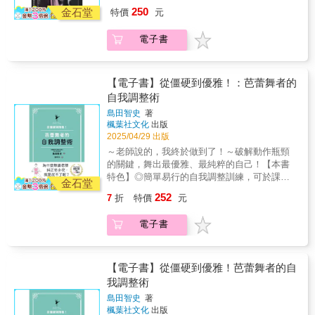
原作改編電視電影《樂園Somewhere out
原來這就是「用對肌肉」的感覺！～輕鬆掌握
十幾種語言
本書給我的學生......隨著你的編劇之路走的長
肌肉鍛鍊術》是由日本知名「芭蕾舞者治療
250
顆冥王星的存在。 新銳編劇陳弘洋以乾淨、節
金石堂
特價
元
there》入圍電視金鐘獎 臺灣新銳編劇的初心之
芭蕾動作訣竅，舞出穩定、優雅的身體線條！
遠，你的角色詮釋能力也將更上層樓。」---------
所」院長島田智史撰寫，以多年的臨床經驗為
制的文字，訴說一則發想於純真情感，卻殘忍
作 「下輩子&hellip;&hellip;一切就都會不一樣
【本書特色】◎聚焦芭蕾舞關鍵肌群，解析腹
---美國亞馬遜網路書店網友 Paul Chitlikon
基礎，精準分析舞蹈所需肌群的功能與調整方
得讓人忍不住心疼閉眼的故事。 「我將這些困
電子書
了，對吧？」 「嗯，會完全不一樣，下輩子你
肌、髂腰肌、足弓等重要部位，打造更具表現
「如果你有認真汲取山迪•弗蘭克在書中所提到
法。從最基礎的核心肌力出發，延伸至踮腳、
苦，連結自身的故事，完成了這個作品......持
就真的會是林士豪了。」 「你也總算可以當林
力的身體！◎結合「呼吸」、「穴道」與「解
的過往教訓，你會成為一位更好的編劇！」-----
轉圈、抬腿等動作所需肌群，並透過豐富圖解
續對於自己活著這件事情感到慶幸──都是因為
美靜了。」 想要當女生的男孩，相遇想要變成
剖原理」，用最安全有效的方式開啟核心肌
-------美國亞馬遜網路書店網友 Denise
與自我調整練習，幫助讀者實際「喚醒」舞蹈
自己活了下來，才有機會創作出這個劇本。」
男生的女孩。 徬徨於家庭紛擾與世界惡意中，
力！◎對應常見問題，提出精準調整方法，適
【電子書】從僵硬到優雅！：芭蕾舞者的
Michaelson 「這本書著眼於人物角色內在
所需肌力，讓練習不再只是憑感覺，而是具備
──說不定，當絕望的人相遇，有機會彼此救
因為性別認同而傷痕累累的一對國中生好朋
合成人初學者、進階舞者與芭蕾教師參考使
自我調整術
性格轉變，任何嚴肅看待劇本寫作的人都必須
科學依據的身體理解！★★理解動作邏輯，讓
贖？ 「我很快就會去找你。」 「好，我等
友，相互依靠、療傷，跌跌撞撞地找尋能安心
用！「收小腹！」「不要聳肩！」「腳趾再用
要擁有的一本書。」------------美國亞馬遜網路書
每一刻練習都更有效！★★不同於姊妹作《從
你。」
島田智史
著
生存之處，卻只見無用的重複失落。 這樣的灰
力！」──這些再熟悉不過的課堂叮嚀，你是否
店網友 Kim Alloucheon◆本書特色◆◎ 告訴你
僵硬到優雅！芭蕾舞者的自我調整術》，將焦
楓葉社文化
出版
心人生，何處能成為歸所？ 有沒有可能，死亡
曾經苦苦練習，卻始終找不到正確的用力方
如何用外部戲驅動情節、用內心戲驅動角色。
2025/04/29 出版
點進一步延伸至【肌肉鍛鍊與身體控制力】，
並非終點，而是遠行至應許之地的快樂出發？
式？明明努力了，腿卻抬不起來、轉圈總是搖
◎ 給你大量知名電影、電視劇實際案例，直指
為舞者突破動作瓶頸的絕佳指南。當我們真正
～老師說的，我終於做到了！～破解動作瓶頸
如同文學經典的小王子，在黃沙塵煙裡倒下前
晃？其實，關鍵就在於你是否真正「啟動」了
成功、失敗關鍵原因！◎ 提供實用編劇工具：
理解並掌握自己的身體，不再被技巧所困，才
的關鍵，舞出最優雅、最純粹的自己！【本書
說的：我要回家了。 天真的他們彼此安慰，那
正確的芭蕾肌肉！★★用解剖視角打造「會跳
八種角色模式、九型人格分析表，協助人物角
能更自在地舞動、穩健地站立、優雅地飛翔，
特色】◎簡單易行的自我調整訓練，可於課前
顆冥王星的存在。 新銳編劇陳弘洋以乾淨、節
金石堂
舞的肌肉」★★《從無力到穩定！芭蕾舞者的
色性格設計。◎ 每一章節安排「單元練習」，
綻放出屬於自己、純粹而動人的芭蕾之美！
快速完成，幫助輕鬆舞動並降低受傷風險！◎
制的文字，訴說一則發想於純真情感，卻殘忍
肌肉鍛鍊術》是由日本知名「芭蕾舞者治療
252
7
折
特價
元
讓你具體思考、實際操作！◎ 影視從業人員學
對比圖示清楚呈現錯誤動作與正確姿勢，可視
得讓人忍不住心疼閉眼的故事。 「我將這些困
所」院長島田智史撰寫，以多年的臨床經驗為
手路，影視重度粉絲看門道，看透故事人物內
化動作錯誤與修正方式，有效提升學習效果！
苦，連結自身的故事，完成了這個作品......持
基礎，精準分析舞蹈所需肌群的功能與調整方
電子書
心戲的訣竅。
◎專為芭蕾舞者設計的身體調整指南，針對腿
續對於自己活著這件事情感到慶幸──都是因為
法。從最基礎的核心肌力出發，延伸至踮腳、
部、軀幹與手臂，改善僵硬，提升動作的穩定
自己活了下來，才有機會創作出這個劇本。」
轉圈、抬腿等動作所需肌群，並透過豐富圖解
性與流暢度！「肩膀放鬆！」「骨盆立起
──說不定，當絕望的人相遇，有機會彼此救
與自我調整練習，幫助讀者實際「喚醒」舞蹈
來！」「膝蓋伸直！」──芭蕾課堂上，老師的
【電子書】從僵硬到優雅！芭蕾舞者的自
贖？ 「我很快就會去找你。」 「好，我等
所需肌力，讓練習不再只是憑感覺，而是具備
指導語句總是清楚明確，但你的身體卻總是無
我調整術
你。」
科學依據的身體理解！★★理解動作邏輯，讓
法順利配合？即使努力調整，動作仍顯得生
每一刻練習都更有效！★★不同於姊妹作《從
島田智史
著
硬、卡頓，甚至因用力不當而受傷？其實，問
僵硬到優雅！芭蕾舞者的自我調整術》，將焦
楓葉社文化
出版