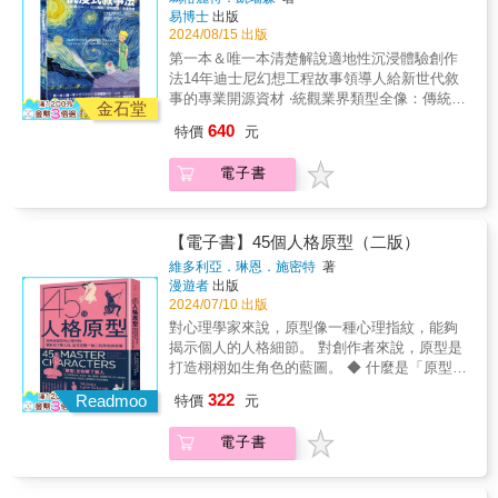
驗隨科技發展蓬勃冒現，未來將更貼近生活日
「自由聯想」他的故事可以帶他翱翔，但仍然
易博士
出版
大師坎伯整合並分析了世界各地的神話與宗教
菜，都有點像「進行一場階級鬥爭」。走在北
常。統整體驗的核心——故事，成為作家創作
必須「平衡」它，透過那些被擱置的事件，將
2024/08/15 出版
故事——希臘、斯堪地納維亞、埃及、印地安
京，不像在散步，更像是「液體般地物理性流
的嶄新場域。本書作者瑪格麗特‧凱瑞森憑藉傳
它們「回收重組」，使其成形。這對作家也很
與中、南美，還有印度、日本、中國等地的神
第一本＆唯一本清楚解說適地性沉浸體驗創作
動」。個體並不存在，只是整體的一部分，不
統影視、數位媒體、遊戲、品牌、及展館敘事
有用，它鼓勵你寫下任何想寫的東西，這也意
話——得出一套「英雄」神話母題在跨文化神
法14年迪士尼幻想工程故事領導人給新世代敘
停地移動著。四月時，大家都還穿著厚棉襖，
（如博物館、企業總部、教育中心）的經驗，
味著當你陷入困境時，要回頭看，而不是往前
話背後的心理普遍原型。它不只破解這些故事
事的專業開源資材 ‧統觀業界類型全像：傳統到
款式皆相同，卻毫無剪裁設計可言，而且顏色
進而與娛樂業翹楚迪士尼合作，擔任沉浸式專
探索，你找到那些被你擱置的東西，然後重新
金石堂
中的共通奧祕（象徵和比喻），更提出一個
高科技、娛樂到教育，全業界視角光譜式解說‧
只有兩種：軍人穿綠色，一般市民則穿藍色。
案的故事領導人、顧問、及作家，打造許多遍
用上它們。在這本書中，凱斯審視了將這個世
640
特價
元
「英雄旅程」理論。「英雄旅程」讓全世界的
帶領多專業團隊協作：以故事定錨，從大概念
這種被周遭的單一性包裹住的感覺，就像一個
及世界各地、耳目一新的適地性（location-
界聯繫在一起的結構元素，帶我們探索甚麼是
人看到：古今中外不同文明與文化之間，存在
展開，實現不存在的世界‧全方位立體說故事
小小的軟木塞，在一片浩瀚的海洋中浮沉。一
based）娛樂園區。對這個還很新的創作領域，
故事？什麼會讓人發笑？什麼關係能引發觀眾
電子書
著一種極其驚人的相似精神，而不論我們的背
法：以5W1H提問法，從觀眾驅動，構造世界細
波波的浪襲來，感覺自身要被一股無法抗拒的
她將自己豐富的創作實務及深刻見解，結合迪
興趣？一個即興演員是如何想出接下來要如何
景或面貌有多麼不同，想成為戰勝自我宿命的
節‧創造‧創意‧關懷：以普世價值關懷為目標，帶
潮流所吞噬。在這鋪天蓋地的氛圍下，唯一跳
士尼幻想工程團隊的專家智慧，綜整成實體及
接招？衝突是戲劇性的必需品嗎？對於這些基
「英雄」，都要歷經一段「啟程→啟蒙→回
來正向力量、改變及歡笑《星際大戰》、《哈
脫的清晰音符，是自行車的鈴聲
虛擬體驗皆可應用的方法指南。書中更提供許
本問題，他往往給出了出乎意料，卻十分有用
歸」的旅程，在過程中實現並超越自我。坎伯
利波特》……故事的世界如何實現？當專案到
&hellip;&hellip;&【摩洛哥之夜，黑市換錢記】
【電子書】45個人格原型（二版）
多實例參照，跨時代、跨類型、甚至跨星系。
的答案，而這些答案從劇場延伸同時也實際
認為，英雄是那些能夠了解、接受挑戰，進而
你手中，你要如何說這個故事？如何用你的敘
&要兌現支票，必須具備摩洛哥公民身分，還要
不論你是新手或是業界人士，都可從書中發現
地，連結到到日常生活互動中。
維多利亞．琳恩．施密特
著
克服挑戰的人。他們離開安定的日常生活，遠
事帶領多專業團隊走在對的路徑上？沉浸式體
有當地銀行戶頭。我們聯繫了戲劇節的主辦
漫遊者
出版
所需的靈感。各界專業好評我開始在華特迪士
行、尋找、深入、高攀，在那裡找到原來的世
驗隨科技發展蓬勃冒現，未來將更貼近生活日
方，一小時後，他們派來了一個人。我們將支
2024/07/10 出版
尼幻想工程團隊時，有關業務的所有事情幾乎
界所欠缺之物，並在過程中得到啟發，最後帶
常。統整體驗的核心——故事，成為作家創作
票存入他的帳戶，然後又等了許久，直到他的
都是照慣例以口頭傳達。那是四十年前的事
對心理學家來說，原型像一種心理指紋，能夠
著更成熟的身心回到原來的世界，展開新的人
的嶄新場域。本書作者瑪格麗特‧凱瑞森憑藉傳
帳戶完成確認。然後我們又等了兩小時，這位
了。 瑪格麗特‧凱瑞森以這本書打造開放資源，
揭示個人的人格細節。 對創作者來說，原型是
生——這是全世界最受歡迎故事的基本模式，
統影視、數位媒體、遊戲、品牌、及展館敘事
救星終於被叫到櫃檯提取現金。於是我們一起
《沉浸式敘事法》。書中將公共智識、經驗、
打造栩栩如生角色的藍圖。 ◆ 什麼是「原型」
也因為坎伯的《千面英雄》挖掘出這個「原
（如博物館、企業總部、教育中心）的經驗，
走到窗口，他取出的卻是迪拉姆（dirham，摩
和真實世界的例子匯集起來，揭示職業的價
（archetype）？ 它是一系列超越文化疆界、舉
理」，從此被好萊塢奉為故事創作的王道。
322
進而與娛樂業翹楚迪士尼合作，擔任沉浸式專
洛哥當地貨幣）。我提出抗議，要求換取歐
Readmoo
特價
元
值。令你不能不沉浸其中。——喬・羅德（Joe
世通用的無意識形象模式，存在於神話、文學
「英雄旅程」是一種「原型」雖然人類有數不
案的故事領導人、顧問、及作家，打造許多遍
元。櫃檯的人告訴我，只有外國人才能兌換歐
Rohde），華特迪士尼幻想工程資深執行長瑪
和藝術之中。 神話是人類說故事傳統的起源。
清的面貌，故事的模式也有千百萬種，但「英
及世界各地、耳目一新的適地性（location-
元，而這位先生是摩洛哥人。我們是外國人，
電子書
格麗特邀請每位作家或想成為作家的人，從360
瑞士心理學家榮格（Carl Gustav Jung）相信，
雄旅程」起源自人心深處，是人類較深層的集
based）娛樂園區。對這個還很新的創作領域，
但我們沒有戶頭。無論如何，我們永遠站在錯
度有利的位置考慮世界的創建。 她也敢於個人
「原型」以神話角色的形式，存在人類的集體
體無意識。而因為它是共通的，因此容易打動
她將自己豐富的創作實務及深刻見解，結合迪
的一邊！幾番折騰後，唯一的解決辦法是帶著
化。 瑪格麗特的信念是，如果處理得當，個人
潛意識中。它體現了我們在進化過程中一些基
人心，不分種族、文化。「英雄旅程」是一種