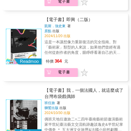
了所有故事的講述方式，可以追溯到文藝復興
何歡劇團的故事，讓這份來自台灣的小愛生生
電子書
這本啟發靈感的書。約翰・約克以歡欣的熱情
樣全心踏入歌仔戲的世界。 當時的孫翠鳳，不
的無數見證。&mdash;&mdash;林信一（星醫
時期，&甚至是文字記錄的起源。&&&人類和故
不息。誠摯地將這本書推薦給大家！
與猶如百科全書般的精確知識，層層剖析故事
只不會唱戲，連台語都說得零零落落。但她不
美學集團創辦人暨執行長)&在書中第四章中有
事脫離不了關係，它幾乎就像呼吸一樣重要。&
&mdash;&mdash;陳威明（臺北榮民總醫院院
的結構，保證讓你帶著全新的靈感和動力回到
挑角色，從飛禽走獸開始演，下台就埋頭練
我與作者的對談，希望拋磚引玉，讓更多人願
從聚集在營火旁聽神話故事，到後電視時代大
長)&讀這本書時，心裡總是暖暖的，想著社會
書桌前。」&&mdash;&mdash;克里斯．奇布諾
功，身上留下深深淺淺的「紀念品」。當台北
【電子書】即興（二版）
意認識何歡劇團，看看他們的故事。相信書中
爆發的戲劇，&故事主宰了人類的生活，所以我
上有團長跟團員們真好。&hellip;&hellip;也希望
爾（Chris Chibnall），英格蘭編劇與製作人，
媳婦終於熬成一線小旦，祖師爺卻另有安排──
這些愛的小事能點亮你們生命的光。
凱斯．強史東
著
們理應試著去瞭解它。&而這趟故事探索之旅的
世人看到這份心意，各自用各自的能力來愛這
&作品包括《小鎮疑雲》（Broadchurch）、
本以為是缺點的粗啞嗓音，竟引領她踏上無敵
&mdash;&mdash;林志穎（演藝人員)&《用表
原點
出版
終點，不但能讓我們理解故事形成的基本結
世界。因為有您，愛不罕見。
《小鎮疑雲》美國版（Gracepoint）、&《火車
小生之路。 她花了整整三年揣摩男人，直到身
演點亮生命的光》是對「用愛化解生命挑戰」
2024/11/20 出版
構，&更重要的是，我們將知道這個型態為什麼
&mdash;&mdash;陳冠如（罕見疾病基金會執
大劫案》（The Great Train Robbery）
體裡住了一個男人──而她的每一個男人都不普
這一主題的深刻詮釋。&hellip;&hellip;不僅是一
這是一本讓想像力重新復活的完全指南。對
存在，&以及為什麼無需學習，人們便可以完全
行長)&《用表演點亮生命的光》這本書對我來
&&&「精彩絕倫，字字珠璣並悉心解釋。」
通。獨創高難度身段，孫翠鳳版的李玄擁有前
部劇團的成長紀錄，更是一部能激勵人心、傳
「藝術家」類型的人來說，如果他們曾經有過
複製它。&&&故事是那麼地簡單，卻又如此複
說，承載著安哥和許多人對生命的熱情與盼
&&mdash;&mdash;蘇珊．希爾（Susan
無古人的功夫；連演動物也不服輸，白狐狸細
遞正能量的生命之書。&mdash;&mdash;陳少
任何從創作者的角度，眼睜睜看著自己的天賦
雜。&&&導讀 耿一偉 專文推薦 陳世杰&專業
望，希望這樣的善能一直傳遞下去，讓我們生
Hill），《黑衣女子》（The Woman In Black）
膩的內心戲宛如「狐狸轉世」；不甘只做個帥
木（團長好友、何歡劇團贊助人)&衷心感謝何
萎縮、消亡的經歷，必定要讀這本書。--------艾
推薦（按姓氏筆畫順序排列）&編劇 王詞仰&作
活的這片土地更溫暖更有愛。
作者&&&「教人寫完美劇本的書籍不勝枚舉，
364
氣小生，她的獅子王用獨特「花臉」驚豔全
Readmoo
特價
元
歡劇團一路相伴，分擔醫護人員的辛勞，並為
爾文•沃德爾(Irving Wardle)英國作家、戲劇評
家 吳子雲&導演／編劇& 杜政哲&知名編劇講師
&mdash;&mdash;鄒介中（粽邪系列《96分
但很少能比這本博學之書更深入探討寫故事的
場。 每一個角色，都是只有孫翠鳳才能超越的
癌症病友與家屬帶來心靈上的力量。希望《用
論家 現代即興劇訓練
東默農&導演／編劇 徐譽庭導演 /& 葉天倫
鐘》電影監製)
藝術。」&&mdash;&mdash;《金融時報》夏日
孫翠鳳。而最無敵的角色，則是她自己。她不
電子書
表演點亮生命的光》的出版，能讓更多人看見
開山之作 全球暢銷40餘年！即
&&&&&&好評推薦&「熱愛寫故事嗎？你需要
選書（Financial Times, Summer Reads）
只是威震四方的霸王，更甘願為孩子擋下風
何歡劇團的故事，讓這份來自台灣的小愛生生
興劇之父劃時代表演心法 英國皇家戲劇學院
這本啟發靈感的書。約翰・約克以歡欣的熱情
&&&「約克對於所有藝術相關活動的敘事結構
雨、為丈夫藏起光芒。她走過憂鬱低谷，把淚
不息。誠摯地將這本書推薦給大家！
重點課程【運用「即興」之道，放開你自己】
與猶如百科全書般的精確知識，層層剖析故事
如數家珍、眼光獨到，讓此書猶如珍寶。」
水與病痛都熬成禮物。她不怕滿身傷痕，帶著
&mdash;&mdash;陳威明（臺北榮民總醫院院
即興劇之父凱斯•強史東告訴你：從教育反思、
的結構，保證讓你帶著全新的靈感和動力回到
【電子書】我，一個法國人，就這麼成了
&&mdash;&mdash;《泰晤士報》（The
戲班孩子將練功路走得安全寬敞。 走過半生，
長)&讀這本書時，心裡總是暖暖的，想著社會
打破陳規找回創意◎鈍化不是年齡的必然結
書桌前。」&&mdash;&mdash;克里斯．奇布諾
台灣布袋戲偶師
Times）&&&「結合『如何做』的授業教學和
無論什麼身分，都沒有主配角之分。戲裡戲
上有團長跟團員們真好。&hellip;&hellip;也希望
果，而是教育的結果。◎藝術家是那些天生無
爾（Chris Chibnall），英格蘭編劇與製作人，
『為何做』的頌揚，本書對各類形式的故事展
外，每個角色都是她的悲喜，她的癡迷。人生
班任旅
著
世人看到這份心意，各自用各自的能力來愛這
法滿足老師要求的人。◎靈感不是智力上的，
&作品包括《小鎮疑雲》（Broadchurch）、
開全面的探索，充滿熱情的感染力
獅鷲出版
出版
淬鍊出她的剛柔並濟──她是無敵小生，更是逆
世界。因為有您，愛不罕見。
你不必力求完美。◎不要提前準備，不要做到
《小鎮疑雲》美國版（Gracepoint）、&《火車
2024/10/30 出版
&hellip;&hellip;令人振奮且發人深省。」
風前行的勇敢查某子。  翠練．淬鍊  成為無
&mdash;&mdash;陳冠如（罕見疾病基金會執
最好，不必試圖控制未來，或是想贏。教育的
大劫案》（The Great Train Robbery）
&&mdash;&mdash;艾瑪．佛斯特（Emma
敵小生的背後，除了勇氣更需要毅力，而「毅
偶班天地任遨旅二○二四年臺南藝術節邀演藝術
行長)&《用表演點亮生命的光》這本書對我來
本質是什麼？怎麼訓練你的即興表演能力？即
&&&「精彩絕倫，字字珠璣並悉心解釋。」
Frost），編劇，作品包括：《白皇后》&（The
力」將是比天賦更重要的力量，讓我不論處在
家半世紀臺法藝文交流軌跡趣談逸史&半世紀掌
說，承載著安哥和許多人對生命的熱情與盼
興劇之父凱斯•強史東在本書一開始便犀利探討
&&mdash;&mdash;蘇珊．希爾（Susan
White Queen）、《牙買加客棧》（Jamaica
順境或逆境，都能堅持下去。  我把劇場當作
中傳奇 ＊ 五大洲文化旅歷&法國小宛然劇團團
望，希望這樣的善能一直傳遞下去，讓我們生