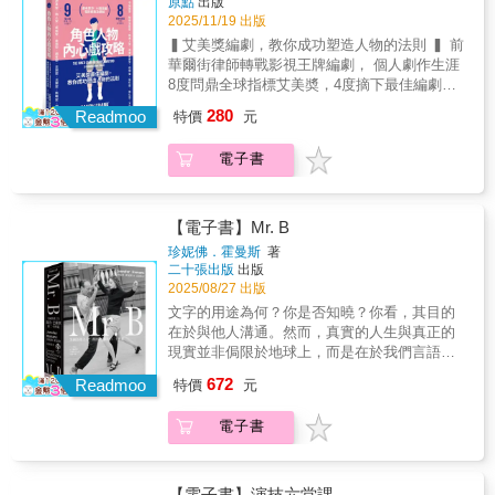
原點
出版
世仇糾葛與愛情命運之間，他又將如何化險為
2025/11/19 出版
夷？在編劇紀蔚然幽默犀利的妙筆下，自詡精
▍艾美獎編劇，教你成功塑造人物的法則 ▍ 前
明的眾生形色，計中藏計的鬥智騙局，帶觀眾
華爾街律師轉戰影視王牌編劇， 個人劇作生涯
看破人性的荒謬矛盾，但最後又找到人性的希
8度問鼎全球指標艾美奬，4度摘下最佳編劇獎
望。同時，更大玩語言邏輯的遊戲，從運用漳
項。主持人大衛•萊特曼、製作人勞倫斯•奧唐納
280
泉腔調差異的互相嘲諷，到罵人宛如繞口令的
Readmoo
特價
元
演員傑米•福克斯爭相合作的御用劇作家。作者
捧腹對白，靈動展現鮮活的台語道地韻味。這
山迪•法蘭克告訴你劇本、改編、續集以及翻
是一部男女老少都能看得歡頭喜面、嘴笑目笑
電子書
拍......什麼樣的故事，人們願意掏錢？ 一次掌
的作品。期待大家用輕鬆的心情開始閱讀的旅
握人物類型、內心模式，激發故事起伏■ 9型人
程，享受故事，享受故事帶來的感動。《創治
格，建構人物好幫手！改革型： 理性自律，但
王》用幽默詼諧的手法，和一百年前祖先的故
追求完美容易流於批判他人助人型： 互動圓
【電子書】Mr. B
事對話呼應。也許五十年、一百年後，後代子
融，但不擅婉拒他人要求成就型： 高度專注，
珍妮佛．霍曼斯
著
孫也會用一樣的方式，來理解我們這代的紛擾
但易受權力左右而成為工作狂自我型： 個性鮮
二十張出版
出版
和混亂。—王榮裕（金枝演社創辦人、藝術總
明，但對於他人批評過度敏感調查型： 善於觀
2025/08/27 出版
監）邱罔舍只想整人，我只想娛樂你。至於有
察，但容易流於傲慢不與人溝通忠誠型： 忠誠
文字的用途為何？你是否知曉？你看，其目的
沒有做到，敬請各位觀眾評判。—紀蔚然（國
負責，但對於決策不夠果斷活躍型： 多才多
在於與他人溝通。然而，真實的人生與真正的
立臺灣大學戲劇學系名譽教授）編劇紀蔚然從
藝，但無法專注單一事物挑戰型： 權威果斷，
現實並非侷限於地球上，而是在於我們言語無
頭到尾安插了許多台語俚俗的對照及衍生情
但希望他人按照他們方式做事和平型： 隨和大
法完全闡明的所在。你永遠不會甘心拋棄地球
節，以及臺灣史實的隱喻，同時成功地透過台
672
方，但容易附和他人揚棄個人觀點■ 8種角色設
Readmoo
特價
元
上的事物，而這就是你無法前進的原因。通道
詞對話編織了一部台語為主體的現代戲劇，獨
定，帶動故事衝突福爾摩斯型：《七生有幸》
為你敞開，但道路卻很狹窄。我相信當下。我
立於一般以華語為思考的話劇或舞台劇。—傅
為了彌補在車禍中害死妻子，選擇以自殺來器
電子書
相信那一刻，我相信我所看到的。舞蹈的重要
裕惠（國立臺灣大學戲劇學系兼任助理教授）
捐的蒂姆.…..灰姑娘型：《攻其不備》用愛照
性在於舞者本身。編舞家並不存在，他只是提
望列位疼惜金枝演社ê有志攏來支持台文劇本
料黑人養子使他最終成為傑出球員的偉大養母.
出建議。芭蕾屬於此刻站在你面前的舞者。─喬
冊，來相伨金枝未來推出閣較濟ê台文劇本冊，
…..綠野仙型：《醉後大丈夫》飛奔賭城召開單
治．巴蘭欽（George Balanchine，1904-
按呢繼續鼓舞、做伙拍拚，相信咱ê台語文化就
【電子書】演技六堂課