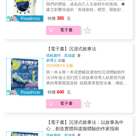
「姿態（地位）」是一個令人困惑的術語，但
成疊。大體而言，年來拙文可分三大類：導
（Luther）、《海盜王國》（Crossbones）、
我們的歷險，成為自己人生旅程中的英雄。◆
排列） 台通何勁旻、吳念真、美秀集團
氛圍&hellip;&hellip;我竟然完全沒印象！巡演
你可以把他理解成一個人所做的行為。你的社
賞、評論、承傳教育。前者是介紹講解；中者
&《超時空博士》（Dr Who）、《軍情五處》
建立影響深遠的「英雄旅程」模型、開創好萊
Amazing Show、唐綺陽、張小燕、張曼娟、郭
時，全神貫注於演出，猶如罩上一層濾鏡，讓
會地位可能會是低的，但姿態可以高；反之亦
是微觀評隲；後者是宏觀廣論。面對疊疊文
（Spooks）&&
塢編劇理論！《時代》雜誌評選「創刊以來最
子乾
那些本該再熟悉不過的國家看起來相當不同
然。觀眾很享受姿態與社會地位的反差，我們
385
稿，思量再三，何不稍留鴻爪，且按劇種劃分
Readmoo
特價
元
具影響力100本英文好書」之一◆隨書附「英雄
&hellip;&hellip;「宛然」，如夢。──班任旅
總是喜歡流浪漢被誤認為老闆，或者老闆被誤
成若干篇，例如「京劇篇」、「崑曲篇」、
旅程」故事創作完整３大幕 X 17 階段【高清圖
&&& 「阿班」的奇幻歷險 ＊&【操偶動作不靈
認為流浪漢這樣的戲。在我看來，「姿態（地
「粵劇篇」，奉與戲迷同溯？然而，拙文委實
電子書
解】QR code◆坎伯基金會（Campbell
活，不如「掰彎」手指或喝醋解決？】&我的大
位）便於理解你所處的身分和所扮演的姿態之
多如浪疊，不得不分拆上市。因此，本集先呈
Foundation）2008年新編三版（3rd Edition）
拇指一彎，食指也會跟著彎。有兩個最基本的
間的區別。這有點像是一上一下的「翹翹板原
「京劇篇」和「崑曲篇」，期與讀者共鑑。其
中譯本◆台北藝術大學戲劇系兼任助理教授 耿
操偶動作，我就做不來。後來才知道我身上其
理」，大多數喜劇都喜歡採用，喜劇演員是靠
他篇章，容後再奉。情非得已，諸君莫怪。
一偉導讀橫跨故事創作、心靈成長、神話學領
實有一種罕見的基因病變，使大拇指與食指無
【電子書】沉浸式敘事法
放低自己或他人的姿態而獲得報酬的人。․許多
域★暢銷世界百萬冊★長踞Amazon暢銷榜★◆
法分開動作，這對一個操偶師來說，是極大的
瑪格麗特．凱瑞森
著
才華洋溢的作家都沒能寫出成功的劇本……那
神話學大師坎伯，結合精神分析、人類學、文
缺陷。李天祿在面對我這份缺陷時感到相當苦
易博士
出版
是因為他們沒能理解戲劇不是一種文學藝術，
學、藝術、社會學、語言學等跨領域研究，開
惱，他經常抓著我的手，試著「掰彎」它們，
2024/08/15 出版
好的劇本也是在巧妙展現並反轉角色之間，一
創「神話學世界觀」，提出「英雄旅程」模型
但沒能成功。為了讓我的手指變得更靈活，他
第一本＆唯一本清楚解說適地性沉浸體驗創作
部卓越的戲劇是姿態互動的精湛展示！即興的
影響當代大眾文化敘事手法之巨作。◆從史丹
建議我喝醋。我試過了，沒用
法14年迪士尼幻想工程故事領導人給新世代敘
能力․當我與一個團體首次見面時，我可能會要
利．庫伯力克、喬治盧卡斯、史蒂芬史匹伯，
&hellip;&hellip;&【道，就是生意！】&我們在
事的專業開源資材 ‧統觀業界類型全像：傳統到
他們以「無實體動作」表演脫帽子、從架上或
到賈伯斯、J.K.羅琳、《三體》劉慈欣，以神
東方語言學院安排了一場接待會，也請李天祿
高科技、娛樂到教育，全業界視角光譜式解說‧
口袋拿東西。他們做的時候，我不會看他們，
640
話學影響西方流行文化70年，好萊塢必讀書
Readmoo
在現場表演布袋戲。這是全法國的第一場布袋
特價
元
帶領多專業團隊協作：以故事定錨，從大概念
我可能會看向窗外。之後我會告訴他們，我感
目，打造各種具戲劇性、娛樂性和心理真實性
戲演出，許多人前來觀看臺灣布袋戲，都非常
展開，實現不存在的世界‧全方位立體說故事
興趣的不是他們做了什麼，而是他們思維如何
故事的「聖經級」參考書。◆ 編劇理論暢銷書
讚嘆喜愛。在一場接待李老師的晚宴中，集聚
電子書
法：以5W1H提問法，從觀眾驅動，構造世界細
運作。我說，他們可以選擇伸出手來，看看手
《故事的解剖》、《作家之路》、《電影的魔
了校方最重要的漢學家，其中有一名鑽研《易
節‧創造‧創意‧關懷：以普世價值關懷為目標，帶
裡有什麼，或者可以先想好決定選什麼，然後
力》等著作之思想源頭。◆ 將神話與當代生活
經》的專家很嚴肅地請教他何謂「道」？電光
來正向力量、改變及歡笑《星際大戰》、《哈
再表演……如果他們很愛玩，就會讓手自主決
重新連結起來，以「啟程→啟蒙→回歸」這段
火石間，李老師手指比著錢，說：「道？道就
利波特》……故事的世界如何實現？當專案到
定。敘事技巧․故事是在掙扎中產生的……即
【電子書】沉浸式敘事法：以故事為中
所有英雄必經之路的偉大旅程，啟發當代人接
是生意。」&【液體式北京人流
你手中，你要如何說這個故事？如何用你的敘
興演員必須像是一個倒著走路的人，他看著曾
心，創造實體與虛擬體驗的作家指南
受挑戰的召喚，踏上考驗的旅程，探索生命的
&hellip;&hellip;】&北京人對於外國人或對自己
事帶領多專業團隊走在對的路徑上？沉浸式體
經去過的地方，但不把注意力放在未來，透過
深層意義。◆在《千面英雄》中，美國神話學
瑪格麗特．凱瑞森
著
人都表現出侵略性，就連搭個公車或在餐廳點