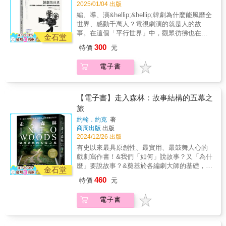
劇、華視文教基金會訓練中心主任講師劉奕成&
2025/01/04 出版
治療的力量，藉由參與表演藝術可以探索自
現不同服務場域中人事物的真實樣貌，讓我們
中信金控科技長膝關節& 台灣影評人協會副理
我、與外界互動，藝術創作的過程就是一場自
編、導、演&hellip;&hellip;韓劇為什麼能風靡全
有機會重新省思高齡化社會的重要生命議題，
事長&韓國知名的電視劇導演表珉秀（又譯為表
我探索、賦能的旅程。美國藝術治療的先驅之
世界、感動千萬人？電視劇演的就是人的故
也希望本書付梓能幫助「善」的傳遞，就像團
民洙），他所執導的韓劇在韓國、全亞洲都擁
一Edith Kramer認為藝術不僅能夠美化我們的
事。在這個「平行世界」中，觀眾彷彿也在裡
長常說的，「我們可以用偉大的愛來做些小
有高收視率和人氣。他以擅長說故事、明快的
金石堂
生活，還能夠平復情緒上的動盪，提升我們對
面過了一生。雖然偶爾也做作拖戲，但我們仍
事！」而這一件一件的小事就能成就無盡善的
運鏡見長，並能巧妙引導出演員的潛力與演
300
特價
元
周遭世界的認知，從而達到情緒的淨化和自我
免不了「入戲」，跟著劇情歡笑流淚。而施展
循環。&【溫暖推薦】（依姓氏筆畫序）臺北市
技，是許多演員期待合作的導演。&本書特色：
認知的增強。所有參加者在參與何歡劇團的表
魔法的編劇、導演、演員們，又是怎麼想，怎
華岡藝術學校校長 丁永慶白金花園酒店董事
★台灣第一本由韓國人氣電視劇導演所寫、專
電子書
演過程中，自我療癒自然而然地發生，而當表
麼工作的呢？韓劇推手、曾執導過《浪漫滿
長& 白金樹華梵大學校長& 李天任國立臺灣戲
談「韓劇製作」的最完整指南書。★作者以過
演結束時也代表著我們已經達到了治療的目
屋》《他們的世界》《IRIS 2》的表珉秀導
曲學院校長& 李揚國家教育研究院院長& 林從
去製作過的電視劇（如《謊言》、《傻瓜般的
標，對服務對象、對參與演出的表演工作者。
演，首次分享電視劇製作的一切！&專業推薦:
一星醫美學集團創辦人暨執行長 林信一演藝
愛情》、《浪漫滿屋》、《他們的世界》
思考及此，就更清楚知道為什麼何懷安團長能
白色豆腐蛋糕& 影評人吳洛纓& 金鐘編劇李屏
【電子書】走入森林：故事結構的五幕之
人員& 林志穎團長好友、何歡劇團贊助人& 陳
等），以及知名演員（如宋慧喬、玄彬、李秉
一直堅持到現在。&本書希望記錄這些年來因何
瑤& 作家重點就在括號裡& 影評人陳世杰& 金
旅
少木臺北榮民總醫院院長& 陳威明罕見疾病基
憲、尹汝貞等）為例，讓讀者輕鬆了解內容。
歡劇團而誕生的生命故事，認識這些義無反顧
鐘編劇、文化大學戲劇系副教授陳慶德& 韓國
金會執行長 陳冠如粽邪系列《96分鐘》電影監
★以淺顯易懂的方式，解釋一些較難的專業術
約翰．約克
著
的劇團工作人員與表演工作者，以及在背後支
文化研究者、《韓味》作者陸玉清& 資深編
製& 鄒介中&何歡或許不幸在小小年紀得到了罕
語。★作者表珉秀導演以他和盧熙京編劇的相
商周出版
出版
持著他們的贊助人與家人，透過文字的書寫呈
劇、華視文教基金會訓練中心主任講師劉奕成&
見疾病，但又何其幸運有這樣一個不僅愛她，
遇、合作經驗，來說明編劇、導演在早期企劃
2024/12/26 出版
現不同服務場域中人事物的真實樣貌，讓我們
中信金控科技長膝關節& 台灣影評人協會副理
還能推己及人發揮大愛的爸爸！如今能透過文
階段的關鍵角色，以及兩人相知相惜、長達20
有史以來最具原創性、最實用、最鼓舞人心的
有機會重新省思高齡化社會的重要生命議題，
事長&韓國知名的電視劇導演表珉秀（又譯為表
字將這段過往歷史記錄下來也是美事一樁，特
年的友情分享。&精彩內容包括：企劃& 是以主
戲劇寫作書！&我們「如何」說故事？又「為什
也希望本書付梓能幫助「善」的傳遞，就像團
民洙），他所執導的韓劇在韓國、全亞洲都擁
獻上一文給予祝福！&mdash;&mdash;丁永慶
題，還是故事為重？劇本& 主觀vs.客觀、事件
麼」要說故事？&奠基於各編劇大師的基礎，深
長常說的，「我們可以用偉大的愛來做些小
有高收視率和人氣。他以擅長說故事、明快的
金石堂
（臺北市華岡藝術學校校長)&我相信，無論身
與情感導演& 連個鏡頭都有深意演技& 表情、
刻挖掘許多尚未被解答的說故事之謎！&&&編
事！」而這一件一件的小事就能成就無盡善的
運鏡見長，並能巧妙引導出演員的潛力與演
460
特價
元
處何種人生階段，你都能在這本書中找到啟發
台詞，最重要是眼睛剪輯& 創作的最後階段&身
劇、作家創作必讀之作，&長據美國Amazon編
循環。&【溫暖推薦】（依姓氏筆畫序）臺北市
技，是許多演員期待合作的導演。&本書特色：
與力量。願這本書成為更多人心中的明燈，激
為電視劇導演，表珉秀罕見地擁有一票自己的
劇、寫作暢銷書排行榜，&指標性書評網
華岡藝術學校校長 丁永慶白金花園酒店董事
★台灣第一本由韓國人氣電視劇導演所寫、專
勵我們每個人，用自己的方式為世界增添一分
電子書
死忠粉絲，被譽為「作家主義導演」。他所製
Goodreads逾4,000位讀者熱烈回響！&&&這不
長& 白金樹華梵大學校長& 李天任國立臺灣戲
談「韓劇製作」的最完整指南書。★作者以過
溫暖與希望。&mdash;&mdash;白金樹（白金
作的韓劇甚至被稱作「表珉秀電視劇」，擁有
僅是一本教你「如何寫作」的書，&它將帶領你
曲學院校長& 李揚國家教育研究院院長& 林從
去製作過的電視劇（如《謊言》、《傻瓜般的
花園酒店董事長)&書中的故事，都是一篇篇關
品牌口碑。本書以作者實際製作的作品為例，
探索所有敘事結構背後的基本原理，&適用於電
一星醫美學集團創辦人暨執行長 林信一演藝
愛情》、《浪漫滿屋》、《他們的世界》