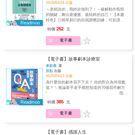
題並非全出在天賦，而是身體結構與使用方式
2025/04/29 出版
點進一步延伸至【肌肉鍛鍊與身體控制力】，
尚未調整到位！✯✯從身體科學出發，精準掌握
為舞者突破動作瓶頸的絕佳指南。當我們真正
～老師說的，我終於做到了！～破解動作瓶頸
芭蕾技巧！✯✯本書由芭蕾舞者專屬治療院「專
理解並掌握自己的身體，不再被技巧所困，才
的關鍵，舞出最優雅、最純粹的自己！【本書
心良治」院長島田智史親筆撰寫，結合多年治
能更自在地舞動、穩健地站立、優雅地飛翔，
特色】◎簡單易行的自我調整訓練，可於課前
療與調整舞者身體的經驗，歸納出一套適合芭
Readmoo
綻放出屬於自己、純粹而動人的芭蕾之美！
快速完成，幫助輕鬆舞動並降低受傷風險！◎
蕾學習者的自我調整術。書中詳盡解析芭蕾舞
252
特價
元
對比圖示清楚呈現錯誤動作與正確姿勢，可視
的核心動作，並依據人體結構，將舞蹈必備技
化動作錯誤與修正方式，有效提升學習效果！
巧拆解為【腿部、軀幹、手臂】三大關鍵部
電子書
◎專為芭蕾舞者設計的身體調整指南，針對腿
位，透過圖解與簡單易懂的練習，幫助你建立
部、軀幹與手臂，改善僵硬，提升動作的穩定
正確的身體使用方式！無論是初學者、身體僵
性與流暢度！「肩膀放鬆！」「骨盆立起
硬者，或希望精進技巧的舞者，都能藉由本書
來！」「膝蓋伸直！」──芭蕾課堂上，老師的
【電子書】故事劇本診療室
提升舞蹈表現，使動作更加自然流暢，並有效
指導語句總是清楚明確，但你的身體卻總是無
降低受傷風險，輕鬆地享受芭蕾之美！✯✯讓身
東默農
著
法順利配合？即使努力調整，動作仍顯得生
原點
出版
體與芭蕾完美契合，展現最優雅的自己！✯✯芭
硬、卡頓，甚至因用力不當而受傷？其實，問
2025/04/23 出版
蕾不只是外在的模仿，更是內在的體悟與身體
題並非全出在天賦，而是身體結構與使用方式
習慣的養成。透過《從僵硬到優雅！芭蕾舞者
為什麼你的劇本寫不下去？ 你的對白為何很尷
尚未調整到位！✯✯從身體科學出發，精準掌握
的自我調整術》，你將不再困惑於老師的糾
尬？ ∖ 無論新手老手都想知道的70個寫作解方
芭蕾技巧！✯✯本書由芭蕾舞者專屬治療院「專
正，能更自信、更自然地舞動，享受每一次優
∕ 指導
心良治」院長島田智史親筆撰寫，結合多年治
雅綻放的瞬間！
超過10,000名寫作學員
385
療與調整舞者身體的經驗，歸納出一套適合芭
Readmoo
特價
元
的 編劇教練東默農回
蕾學習者的自我調整術。書中詳盡解析芭蕾舞
答你 :寫故事的人都在問卻沒人解答，那些最關
的核心動作，並依據人體結構，將舞蹈必備技
電子書
鍵的小問題……故事發想∣角色建立∣情節布局∣對
巧拆解為【腿部、軀幹、手臂】三大關鍵部
白設計∣主題主旨 拆解故事劇本的創作難題將大
位，透過圖解與簡單易懂的練習，幫助你建立
任務變成小任務還告訴你劇本格式怎麼寫，最
正確的身體使用方式！無論是初學者、身體僵
能清楚傳達你的意念▌不是教你編劇理論，而是
【電子書】感謝人生
硬者，或希望精進技巧的舞者，都能藉由本書