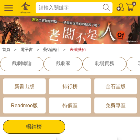
0
首頁
＞
電子書
＞
藝術設計
＞
表演藝術
戲劇總論
戲劇家
劇場實務
新書出版
排行榜
金石堂版
Readmoo版
特價區
免費專區
暢銷榜