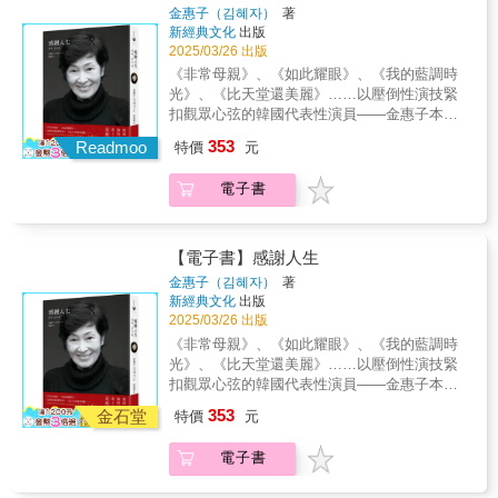
教你開始成為編劇 ▌不是理論，而是實戰。學
金惠子（김혜자）
著
提升舞蹈表現，使動作更加自然流暢，並有效
了很多編劇理論，仍遲遲無法下筆，或下筆
新經典文化
出版
降低受傷風險，輕鬆地享受芭蕾之美！✯✯讓身
了，卻常常遇到卡關或創作心結，導致作品無
2025/03/26 出版
體與芭蕾完美契合，展現最優雅的自己！✯✯芭
法成形？寫故事會遇到的難題，東默農都懂。
《非常母親》、《如此耀眼》、《我的藍調時
蕾不只是外在的模仿，更是內在的體悟與身體
本書以Q&A的形式，以及輕鬆易懂的實例與系
光》、《比天堂還美麗》……以壓倒性演技緊
習慣的養成。透過《從僵硬到優雅！芭蕾舞者
統化解說，帶你從無到有，走一遍「產出專業
扣觀眾心弦的韓國代表性演員――金惠子本書
的自我調整術》，你將不再困惑於老師的糾
劇本」會遇到的 70 道關卡。從創意面的「故事
是演員金惠子演技生涯的自傳，是關於投入與
正，能更自信、更自然地舞動，享受每一次優
353
發想」，到劇本血肉的「角色建立」「情節布
Readmoo
特價
元
熱情、感恩與喜悅，以及「國民演員」、「國
雅綻放的瞬間！
局」「對白設計」，到專業面的「編劇修
民母親」的盛名背後，站在那無法言喻的虛無
養」，再到技術面的「超實戰劇本格式」。
電子書
與悲傷的生之舞台上的告白。「儘管如此，我
「寫劇本不是天馬行空，而是現實細節的有效
仍感謝人生。」我們心中的演員 金惠子的演
組合」。書中，東默農將以最實戰的方式，告
技即是人生奉俊昊（電影導演）、金貞秀
訴大家，劇本中的這些「細節」究竟該如何填
（《田園日記》、《媽媽和海》編劇）、曹世
【電子書】感謝人生
滿，威力最大。●故事發想──完整你的故事企
鉉（攝影師）、金鉐潤（《住在清潭洞》、
金惠子（김혜자）
著
劃為什麼故事背景很豐富，卻仍寫不出來？如
《如此耀眼》、《比天堂還美麗》導演）、韓
新經典文化
出版
何設定「角色」，好讓故事自動長出來？想了
志旼（演員）、楊貴媚（國際影后） 感動推薦
2025/03/26 出版
開頭和結尾，中間怎麼寫？寫故事應該先想
三十歲的尾聲，我曾與惠子女士一起踏上漫長
《非常母親》、《如此耀眼》、《我的藍調時
「情節」還是「角色」？想不出故事的結局怎
的山野之旅。這多虧了電影《非常母親》的拍
光》、《比天堂還美麗》……以壓倒性演技緊
麼辦？●角色建立──完成角色設定與歷程如何
攝地遍布全國，這也意味著，不管是我、攝影
扣觀眾心弦的韓國代表性演員――金惠子本書
用「場景」塑造角色？如何寫性格與自己不同
導演或製作人，所有人都迫切地想為這部作品
是演員金惠子演技生涯的自傳，是關於投入與
的角色？如何讓角色「亮相」，表現角色特
353
找到美麗的取景地。然而，最終看到完成的電
金石堂
特價
元
熱情、感恩與喜悅，以及「國民演員」、「國
質？如何決定你的「主角」？如何透過「角色
影時，所有人瞬間領悟到一個事實──這部電影
民母親」的盛名背後，站在那無法言喻的虛無
小傳」定義角色，把角色想清楚？●情節布局
最動人的風景，正是惠子女士的臉。――奉俊
電子書
與悲傷的生之舞台上的告白。「儘管如此，我
──寫出緊湊的作品如何從無到有生出情節？如
昊（電影導演）我從演員金惠子身上見到求道
仍感謝人生。」我們心中的演員 金惠子的演
何十七分鐘走到故事主梗？「伏筆」怎麼埋，
者的姿態。以演戲為職志活了一輩子的她，不