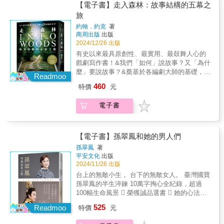
於勇氣、堅韌和愛的見證，讓我們相信，無論
完整公開從企劃、劇本、表演、美術設計、攝
影、電視、戲劇或是小說創作。&&&約翰．約
【電子書】走入森林：故事結構的五幕之
人員& 林志穎團長好友、何歡劇團贊助人& 陳
等），以及知名演員（如宋慧喬、玄彬、李秉
面對何種困難，只要心中有愛，就能照亮前行
影、音樂、剪輯等關於戲劇製作各方面的訣竅
克於書中借鑒了許多編劇大師們從古至今流傳
旅
少木臺北榮民總醫院院長& 陳威明罕見疾病基
憲、尹汝貞等）為例，讓讀者輕鬆了解內容。
的道路。&mdash;&mdash;李天任（華梵大學
和電視劇哲學，具有重要價值，是有志於影像
的絕妙理論，&但他想探討的，並不是如何刻意
金會執行長 陳冠如粽邪系列《96分鐘》電影監
★以淺顯易懂的方式，解釋一些較難的專業術
約翰．約克
著
校長)&&hellip;&hellip;經營公益劇團更是難上加
創作、戲劇創作的您不可錯過的一本書。韓劇
使用所謂的寫作規範，&而是思索並檢視敘事型
製& 鄒介中&何歡或許不幸在小小年紀得到了罕
語。★作者表珉秀導演以他和盧熙京編劇的相
商周出版
出版
難，何歡劇團能夠堅持理想，走過劇團經營的
迷也會拍手叫好！★★★本書為《編、導、
態，探查它為什麼存在、以何種形式存在。
見疾病，但又何其幸運有這樣一個不僅愛她，
遇、合作經驗，來說明編劇、導演在早期企劃
2024/12/26 出版
躓踣與困乏，秉持表演藝術團體「傳愛行善」
演！眾人追看的韓劇，就是這樣誕生的！》改
&&&從古至今，故事是如何自然演變成三幕或
還能推己及人發揮大愛的爸爸！如今能透過文
階段的關鍵角色，以及兩人相知相惜、長達20
有史以來最具原創性、最實用、最鼓舞人心的
的初心，幫助更多人面對老病或重症時，仍可
版★★★
五幕的形式？&為什麼一個九歲的小孩，也能隨
字將這段過往歷史記錄下來也是美事一樁，特
年的友情分享。&精彩內容包括：企劃& 是以主
戲劇寫作書！&我們「如何」說故事？又「為什
微笑勇敢向前行，不留遺憾，「圓滿生命」，
口說出一個結構完整的故事？&為什麼人們總是
獻上一文給予祝福！&mdash;&mdash;丁永慶
題，還是故事為重？劇本& 主觀vs.客觀、事件
麼」要說故事？&奠基於各編劇大師的基礎，深
殊為可敬又可賀。&mdash;&mdash;李揚（國
持續地寫出架構相同的故事？&&本書將回答這
Readmoo
（臺北市華岡藝術學校校長)&我相信，無論身
與情感導演& 連個鏡頭都有深意演技& 表情、
刻挖掘許多尚未被解答的說故事之謎！&&&編
立臺灣戲曲學院校長)&本書分享的不僅是一段
些疑問－－故事都有一個型態，&這個型態主導
460
特價
元
處何種人生階段，你都能在這本書中找到啟發
台詞，最重要是眼睛剪輯& 創作的最後階段&身
劇、作家創作必讀之作，&長據美國Amazon編
段感人至深的生命故事，更是一份對愛與希望
了所有故事的講述方式，可以追溯到文藝復興
與力量。願這本書成為更多人心中的明燈，激
為電視劇導演，表珉秀罕見地擁有一票自己的
劇、寫作暢銷書排行榜，&指標性書評網
的無數見證。&mdash;&mdash;林信一（星醫
時期，&甚至是文字記錄的起源。&&&人類和故
勵我們每個人，用自己的方式為世界增添一分
電子書
死忠粉絲，被譽為「作家主義導演」。他所製
Goodreads逾4,000位讀者熱烈回響！&&&這不
美學集團創辦人暨執行長)&在書中第四章中有
事脫離不了關係，它幾乎就像呼吸一樣重要。&
溫暖與希望。&mdash;&mdash;白金樹（白金
作的韓劇甚至被稱作「表珉秀電視劇」，擁有
僅是一本教你「如何寫作」的書，&它將帶領你
我與作者的對談，希望拋磚引玉，讓更多人願
從聚集在營火旁聽神話故事，到後電視時代大
花園酒店董事長)&書中的故事，都是一篇篇關
品牌口碑。本書以作者實際製作的作品為例，
探索所有敘事結構背後的基本原理，&適用於電
意認識何歡劇團，看看他們的故事。相信書中
爆發的戲劇，&故事主宰了人類的生活，所以我
於勇氣、堅韌和愛的見證，讓我們相信，無論
完整公開從企劃、劇本、表演、美術設計、攝
影、電視、戲劇或是小說創作。&&&約翰．約
這些愛的小事能點亮你們生命的光。
【電子書】孫翠鳳和她的男人們
們理應試著去瞭解它。&而這趟故事探索之旅的
面對何種困難，只要心中有愛，就能照亮前行
影、音樂、剪輯等關於戲劇製作各方面的訣竅
克於書中借鑒了許多編劇大師們從古至今流傳
&mdash;&mdash;林志穎（演藝人員)&《用表
終點，不但能讓我們理解故事形成的基本結
孫翠鳳
著
的道路。&mdash;&mdash;李天任（華梵大學
和電視劇哲學，具有重要價值，是有志於影像
的絕妙理論，&但他想探討的，並不是如何刻意
演點亮生命的光》是對「用愛化解生命挑戰」
平安文化
出版
構，&更重要的是，我們將知道這個型態為什麼
校長)&&hellip;&hellip;經營公益劇團更是難上加
創作、戲劇創作的您不可錯過的一本書。韓劇
使用所謂的寫作規範，&而是思索並檢視敘事型
這一主題的深刻詮釋。&hellip;&hellip;不僅是一
2024/11/26 出版
存在，&以及為什麼無需學習，人們便可以完全
難，何歡劇團能夠堅持理想，走過劇團經營的
迷也會拍手叫好！★★★本書為《編、導、
態，探查它為什麼存在、以何種形式存在。
部劇團的成長紀錄，更是一部能激勵人心、傳
複製它。&&&故事是那麼地簡單，卻又如此複
台上的無敵小生， 台下的無敵女人。 臺灣國寶
躓踣與困乏，秉持表演藝術團體「傳愛行善」
演！眾人追看的韓劇，就是這樣誕生的！》改
&&&從古至今，故事是如何自然演變成三幕或
遞正能量的生命之書。&mdash;&mdash;陳少
雜。&&&導讀 耿一偉 專文推薦 陳世杰&專業
孫翠鳳的半生淬鍊 10萬字掏心全紀錄，超過
的初心，幫助更多人面對老病或重症時，仍可
版★★★
五幕的形式？&為什麼一個九歲的小孩，也能隨
木（團長好友、何歡劇團贊助人)&衷心感謝何
推薦（按姓氏筆畫順序排列）&編劇 王詞仰&作
100幅生命風景  榮獲誠品選書  她的心法只
微笑勇敢向前行，不留遺憾，「圓滿生命」，
口說出一個結構完整的故事？&為什麼人們總是
歡劇團一路相伴，分擔醫護人員的辛勞，並為
家 吳子雲&導演／編劇& 杜政哲&知名編劇講師
有一個&mdash;&mdash; 讓自己活在角色裡。
殊為可敬又可賀。&mdash;&mdash;李揚（國
525
持續地寫出架構相同的故事？&&本書將回答這
Readmoo
癌症病友與家屬帶來心靈上的力量。希望《用
特價
元
東默農&導演／編劇 徐譽庭導演 /& 葉天倫
26歲那年，她的人生墜入黑暗深淵，也是這一
立臺灣戲曲學院校長)&本書分享的不僅是一段
些疑問－－故事都有一個型態，&這個型態主導
表演點亮生命的光》的出版，能讓更多人看見
&&&&&&好評推薦&「熱愛寫故事嗎？你需要
年，明華園的溫暖大手將她牢牢接住，她就這
段感人至深的生命故事，更是一份對愛與希望