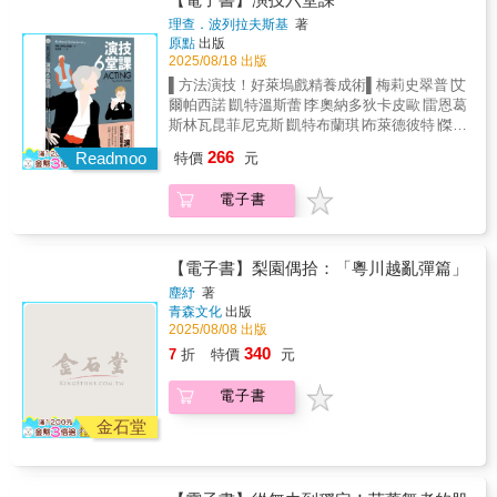
身派對，最終卻渴望回家的四個傻男.…..睡美
1983）★林懷民 國家文藝獎得主．雲門舞集創
thang代代生湠，開花結子到永世代無盡。—陳
理查．波列拉夫斯基
著
人型：《北非諜影》為愛失憶的李克與舊情人
辦人／林麗珍 國家文藝獎得主．無垢舞蹈劇場
豐惠（李江却台語文教基金會執行長）
原點
出版
伊爾莎再次重逢的動人瞬間.…..怪物型：《金
創辦人暨藝術總監／金希文 國家文藝獎得主．
2025/08/18 出版
剛》直到最後一刻仍在守護美人安•黛洛的體貼
作曲家．指揮家／簡秀枝 典藏藝術家庭社長暨
▌方法演技！好萊塢戲精養成術▌梅莉史翠普∣艾
大猩猩.…..進化型：《300壯士：斯巴達的逆
發行人／何曉玫 國家文藝獎得主．Meimage
爾帕西諾∣凱特溫斯蕾∣李奧納多狄卡皮歐∣雷恩葛
襲》斯巴達勇士用壯烈犧牲，寫下歷史英勇一
Dance藝術總監／簡文彬 國家文藝獎得主．衛
斯林瓦昆菲尼克斯∣凱特布蘭琪∣布萊德彼特∣傑克
頁.…..退化型： 《教父》面臨父親大哥接連遭
武營國家藝術文化中心藝術總監／耿一偉 衛武
尼克遜……從劇場到電影，好萊塢巨星至今仍
受槍擊，決定走上犯罪之路成為謀殺要犯維托.
266
營國家藝術文化中心戲劇顧問／許芳宜 國家文
Readmoo
特價
元
在用的表演聖經▌專業好評推薦────「這本書
…..堅持型：《黑暗騎士》小丑與蝙蝠俠之戰，
藝獎得主．國際知名舞者／布拉瑞揚．帕格勒
就像表演旅程的 Google Map！用深入淺出的
蝙蝠俠自始至終奮力抵抗的毅力.…..■暢銷的故
法 國家文藝獎得主．布拉瑞揚舞團藝術總監／
電子書
「方法表演」精髓，帶你看透成為角色的路
事，來自於成功的人物角色 本書是眾多的
莊媛婷 臺灣芭蕾舞團團長─大師深信大師★ 決
徑，突破『當角色比當自己還真實』的關
劇本寫作書中，少見針對人物角色分析與經營
選入圍普立茲傳記文學獎（PULITZER PRIZE
鍵。」---------黃尚禾∣演員宋少卿∣資深表演工作
的專書，書中提出了編劇的「人物內心戲」理
FINALIST）、美國國家書評人協會獎（Finalist
者姚坤君∣國立台灣大學戲劇學系教授耿一偉∣衛
論，並且使用了大量實際的電影和電視劇作為
【電子書】梨園偶拾：「粵川越亂彈篇」
for the National Book Critics Circle Award）、
武營國家藝術文化中心戲劇顧問陳彥廷∣國立台
案例來分析論證。這套理論把編劇這種似乎主
塵紓
著
洛杉磯時報圖書獎（Los Angeles Times Book
灣藝術大學戲劇學系副教授／演員陳湘琪∣金馬
要依靠劇作者個人才情和想像力完成的事情，
青森文化
出版
Prize）、美國筆會／杰奎琳．博格拉德．韋爾
影后、國立台北藝術大學劇場設計系及電影系
變成了在理性分析的基礎上按照規則來行
2025/08/08 出版
德獎（the PEN/Jacqueline Bograd Weld
教授黃尚禾∣演員黃建業∣台北藝術大學戲劇系榮
事。 書中還進一步闡述了構建人物內心戲
340
7
折
特價
元
Award）、《柯克斯》年度書籍獎（Kirkus
譽教授聞天祥∣台北金馬影展執行委員會執行長
的方法。把內心遊戲分成轉變型和神話型兩大
Prize）與貝利．吉福德獎（Baillie Gifford
(推薦者依姓名筆畫排序)▌演技，有方法情感調
類，以及八種角色模式，然後再詳細分析兩類
Prize）★ 《紐約時報書評》（The New York
電子書
配，聲音的力量，身體每吋肌肉的控制，直
劇本的特點和編劇方法。此外，還介紹了一個
Times Book Review）、《紐約客》（The
到……活在角色裡•專注專注於不存在的情緒，
金石堂
實用的編劇工具「九型人格」，利用它設計角
New Yorker）、《浮華世界》（Vanity
專注於創造出來的情緒，全神投入的渲染力，
色的內心遊戲，提供具有脈絡的性格分析，可
Fair）、美國國家公共電臺（NPR）、《歐普拉
讓原本虛構的故事成為觀看者心中的實相。•情
以使角色的轉變連貫流暢可信。 本書也分
日報》（Oprah Daily）年度選書與《紐約時
緒記憶有系統地儲存情緒記憶，每一個需要的
析了改編、續集、翻拍這三種特殊劇本的內心
報》編輯推薦（New York Times Editors'