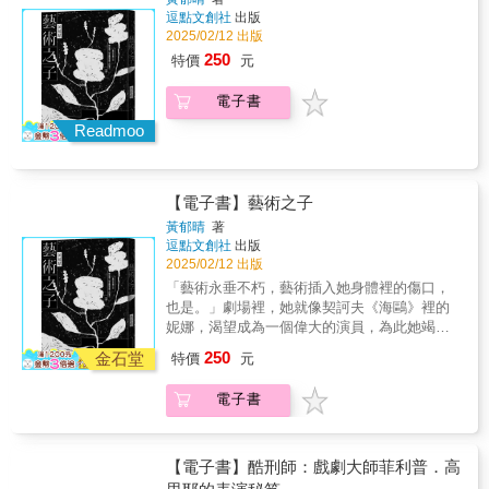
曲義工」。探索崑曲的悠久歷史與無窮魅力，
逗點文創社
出版
感受這一藝術形式所帶來的心靈震撼！自2004
2025/02/12 出版
年青春版《牡丹亭》世界首演，《白先勇說崑
250
特價
元
曲》同步問世後，便成為崑曲復興的重要見證
之作。二十年來，青春版《牡丹亭》巡演全
電子書
球，演出超過五百場，觀眾逾百萬，掀起崑曲
藝術的全新風潮。此次推出的二十週年紀念
Readmoo
版，收錄白先勇撰寫的全新序言，回顧崑曲復
興的曲折歷程，記述他如何從1987年重返上
海、南京與崑曲結緣，至2003年製作青春版
【電子書】藝術之子
《牡丹亭》，並以此作品推動崑曲從國內舞臺
走向國際的感人故事。書中保留過往珍貴的訪
黃郁晴
著
逗點文創社
出版
談與評論，包括與崑曲名家華文漪、張繼青、
2025/02/12 出版
蔡正仁，以及與重量級學者余秋雨、許倬雲的
對談，對傳字輩大師的致敬，同時記錄了青春
「藝術永垂不朽，藝術插入她身體裡的傷口，
版《牡丹亭》製作階段的各個重要里程碑。全
也是。」劇場裡，她就像契訶夫《海鷗》裡的
新紀念版新增多幅精彩的外景照片，並特邀書
妮娜，渴望成為一個偉大的演員，為此她竭盡
法名家董陽孜題字，以其氣韻生動的筆觸詮釋
全力，不怕吃苦，甚至離家住在排練場的一
250
金石堂
特價
元
崑曲之美，為本書增添典藏價值，讓讀者在字
角。什麼是「為藝術犧牲」？什麼是「把自己
裡行間與封面書藝中感受崑曲的雅韻悠長。
交出去」？什麼是「喚醒身體裡的慾望」？沿
電子書
《白先勇說崑曲》不僅是一部對崑曲藝術深刻
著那些發著光卻又令人摸不著頭緒的美好句
探討的著作，更是一部充滿文化復興熱情的生
型，她奮力想追上藝術與美，卻在途中失足
命之書，邀您一同感受崑曲之美，領略百戲之
——而她甚至不確定，是自己不夠小心，還是
祖的藝術風華。
有人在她背後推了一把。十二年後，她從靜芳
【電子書】酷刑師：戲劇大師菲利普．高
變成淑芬，試圖陪伴曾遭遇性創傷的他人，但