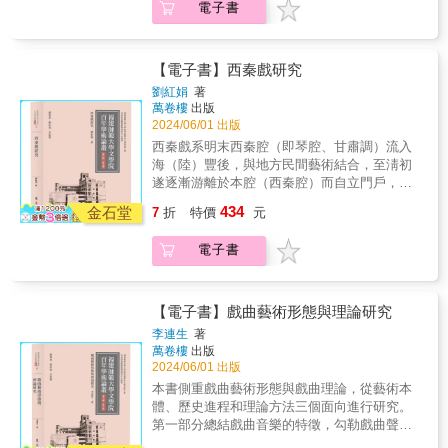
禁、惡靈盤踞，改編後的劇本多了樂觀與光
17階段】解析◎第一幕：啟程1. 歷險的召喚：
的界線。 進入故事裡，不僅僅是逃避；而是我
電子書
死，毀掉所有魔法。令人興奮地，《沉浸式敘
下去。 ●角色是故事前進的動力 如果你的角色
《海東奇逢》（客委會劇本徵選首獎）以臺灣
明。／鍾延威（台灣鍾肇政文學推廣協會理事
這是主角的原點，通常是他在展開歷險前生活
們理解周圍世界的方式。——Todd Martens，
事法》是罕見的例外，書中結合深刻見解、引
沒有足夠的「養料」支撐，故事就會無以為
「海洋客家」為背景，勾勒在地文化「相遇」
長） & 作品&hellip;&hellip;取鏡古典戲曲、經
在其中的正常世界。英雄會遇到事件、特定人
《洛杉磯時報》主題樂園記者瑪格麗特·‧凱瑞森
領、與智慧，使創建世界過程底下的魔法之
繼： 如果他／她只是一般人熟悉的那些刻板印
景致；《巧計勸夫郎》從客家人文傳統出發，
典小說，但賦予當代思維、在地意義與客家精
物，或接獲神秘的邀請、挑戰，象徵一種自我
的這本「指南 」是我看過探討下一世代敘事的
光、甚至難以置信地照耀得更亮。——David
象，就絕無可能發展成新穎、激動人心的角
呈上日常生活智慧之語。作者透過劇本書寫表
【電子書】西秦戲研究
神。&hellip;&hellip;這四戲已是具有當代意義的
覺醒，也是命運在召喚英雄，將他的精神重心
第一本也是解說最清楚的一本書。 既是給好奇
Baronoff，壞機器人遊戲公司創始人、跨媒體總
色，吸引觀眾或讀者投入、產生共鳴； 如果你
現臺灣客家戲的當代性、在地性與文學性的探
全新神貌了。曉英因有其對藝術的堅持及對人
轉移到未知的世界。2. 拒絕召喚：英雄即將面
劉紅娟
著
者的綜合論述，也是專業人士的說明書。 本身
監沒有什麼會比說故事對我們人生更重要或更
只做了淺薄、扁平的設定，就不可能說出他／
索和開拓。 & 好評推薦 & 《海東奇逢》
萬卷樓
出版
的關懷，才能寫就這四齣出色的新編客家戲。
臨抉擇，必須離開原來生活的世界，踏上冒險
就是說得很好的故事。——Danny Bilson，南
基本的了。 無論你寫作的是電影劇本、博物館
她的動機、目標或恐懼，將故事好好地向下挖
&hellip;&hellip;認識到臺灣「海洋客家」客裔住
2024/06/01 出版
／徐亞湘（國立臺北藝術大學戲劇學系教授）
旅程。他一開始會遲疑，理由通常和他們在家
加州大學互動媒體與遊戲部主席做為說故事
策展、設計主題樂園的飛車設施、還是重新改
深、向下開展。 &bull; 唯有詳盡瞭解這個角色
民&hellip;&hellip;。《中元的構圖》
& 這位學養深厚的劇作家，憑著多元而不同凡
鄉的責任或義務有關，但促使他踏上這趟危險
西秦戲系明末西秦腔（即琴腔、甘肅調）流入
人、專家、同時也是有色人種女性，瑪格麗特‧
造一個零售體驗——事實上，任何好奇如何創
的各個面向，家庭、文化、階層和年齡如何影
&hellip;&hellip;是客家戲曲向臺灣文學界當代經
響的視野和興趣，在為客家戲曲開拓新的可
旅程的壓力會日益加劇，使他們最終向這個壓
海（陸）豐後，與地方民間藝術結合，至淸初
凱瑞森的聲音對這個行業至為重要。 她的故事
造最佳沉浸式體驗的人，都會發現這本書友
響這個角色的本質，才能精準描述他在故事裡
典的叩門之作。／鄭榮興（文化部重要傳統表
能。&hellip;&hellip;捧讀這樣一本思路清晰的劇
力屈服。3. 超自然的助力：英雄需要協助，以
遂逐漸游離於本腔（西秦腔）而自立門戶，形
已變身成史詩般的園區景觀、及跨越星系、時
善、好用，而且非常有趣。——凱瑟琳‧鮑威爾
遭遇任何情境時會做出什麼反應、有什麼作
演藝術「客家八音」保存者，榮興客家採茶劇
本書，想見曉英從案頭到劇場實踐，充滿毅力
面對即將到來的危險。他的指導者通常是一位
成了別具風格與特色的地方戲劇種。西秦戲是
代和類型、情感豐富深刻體驗。 而那樣創建世
（Catherine Powell），Airbnb全球接待主管，
為。 &bull; 推動故事前進的不是你設定的轉折
434
團藝術總監） & 原著可視為鍾肇政生命歷程中
金石堂
7
折
特價
元
的種種堅持。／施如芳（劇作家，國立臺灣大
智慧老人，代表命運中善與保護的力量，在旅
首批被列為國家級非物質文化遺產名錄的文化
界的力量都在這裡垂手可得。 請好好使用！
前迪士尼樂園西區總裁相較於其他敘事小說，
點，而是面對轉折的情境時，你的角色會有什
所受殖民、戰爭等傷害陰影下的創傷書寫，
學戲劇學系兼任助理教授） &
程一開始提供英雄一些有助他們達成任務的資
瑰寶，也是戲曲史上影響重大的古老劇種，具
——Amber Samdahl，華特迪士尼幻想工程前
為適地性（location-based）互動體驗創作故
麼反應。角色的所有作為，不是因為你要他這
&hellip;&hellip;相較於鍾肇政創作時代的形格勢
電子書
訊或工具。此外，所有英雄都會有一群夥伴幫
有很高的學術研究價値。然而，西秦戲研究卻
執行創意總監窺看幕後經常使幕後的一切見光
事，伴隨來的是完全獨一無二的連串挑戰，而
麼做，而是出於他的本性，也就是來自原型。
禁、惡靈盤踞，改編後的劇本多了樂觀與光
助他們完成使命。4. 跨越第一道門檻：英雄冒
是一項難度相當高的工作，不僅藝術源流複
死，毀掉所有魔法。令人興奮地，《沉浸式敘
想要掌握這個相當新的媒體，沒有比瑪格麗特‧
&bull; 判斷好劇本／好故事的基準之一：情節
明。／鍾延威（台灣鍾肇政文學推廣協會理事
險進入一個嶄新、陌生的國度，那裡連運作的
雜、文獻材料極其匱乏，而且劇種生存現狀也
事法》是罕見的例外，書中結合深刻見解、引
凱瑞森的《沉浸式敘事法》更好、更令人驚艷
是被角色自然而然驅動，還是被外來的事件牽
長） & 作品&hellip;&hellip;取鏡古典戲曲、經
方式都不同於他原來的世界。此一階段應該讓
極其瀕危。本書對西秦戲作了比較深入全面的
領、與智慧，使創建世界過程底下的魔法之
【電子書】戲曲藝術形態與理論研究
的指南書了。 從主題到創建世界，再到入這一
著走？ 本書特色 ◆結合希臘、埃及神祇與榮格
典小說，但賦予當代思維、在地意義與客家精
人看到英雄的置身之地，是如何從熟悉的事物
研究。
光、甚至難以置信地照耀得更亮。——David
行，這本書有你成為互動敘事專家所需要的一
李連生
著
的人格原型理論 從16名古典神祇出發，每位神
神。&hellip;&hellip;這四戲已是具有當代意義的
轉變為危險的環境。這個對比，是呈現英雄的
Baronoff，壞機器人遊戲公司創始人、跨媒體總
萬卷樓
出版
切！——Matt Martin，盧卡斯影業故事集團資
祇各自衍生出正派、反派的角色原型，提煉出
全新神貌了。曉英因有其對藝術的堅持及對人
團隊剛開始有多麼不足的關鍵。英雄唯有跨過
監沒有什麼會比說故事對我們人生更重要或更
2024/06/01 出版
深創意長驅動敘事的手法植根於真正的好奇、
32種主要角色原型，再搭配13種配角原型，並
的關懷，才能寫就這四齣出色的新編客家戲。
這些門檻，例如解謎、逃離陷阱，才能進入一
基本的了。 無論你寫作的是電影劇本、博物館
同理、以及直指觀眾核心的深入關懷，瑪格麗
本書側重戲曲藝術形態與戲曲理論，從藝術本
具體剖析構成各原型骨幹的關鍵： &bull; 例1：
／徐亞湘（國立臺北藝術大學戲劇學系教授）
個全新的經驗領域。5. 鯨魚之腹：這是「英雄
策展、設計主題樂園的飛車設施、還是重新改
特的書邀請讀者踏上探索之旅。透過清晰的解
體、歷史進程和理論方法三個面向進行研究。
阿芙蘿黛蒂（維納斯）延伸出「魅惑繆思」、
& 這位學養深厚的劇作家，憑著多元而不同凡
旅程」中第一個真正的危機，典故出自《聖
造一個零售體驗——事實上，任何好奇如何創
說，她闡述故事與設計間的相互依賴，揭開我
第一部分總結戲曲音樂的特徵，勾勒戲曲聲腔
「蛇蠍美女」正反兩派原型 例2：阿特蜜斯
響的視野和興趣，在為客家戲曲開拓新的可
經》裡約拿被鯨魚吞下肚的故事。危險在這裡
造最佳沉浸式體驗的人，都會發現這本書友
們藝術形式的神祕面紗，從最大概念到愈來愈
劇種發生發展和衍變的脈絡。第二部分針對戲
（黛安娜）：延伸出「亞馬遜女戰士」、「蛇
能。&hellip;&hellip;捧讀這樣一本思路清晰的劇