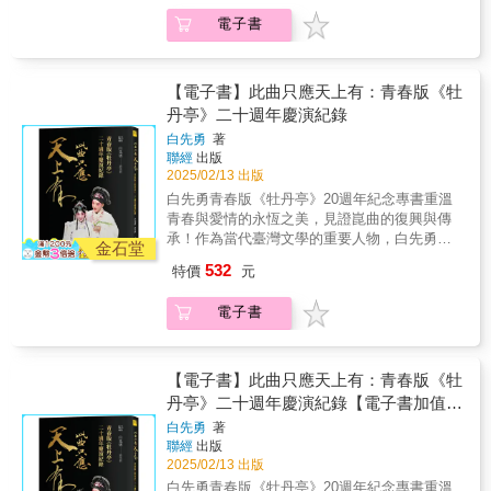
體會到世界更加溫暖的瞬間。――韓志旼（演
想★★ 封面由書法名家董陽孜親筆題字 ★★
片，淺顯易懂，所以買了老師的編劇書，現在
讓人喜悅。我沒理由將那份喜悅拒於門外，那
電子書
員）本書是以二〇二一至二〇二二年與演員金
增加多幅精美外景劇照 ★崑曲是中國戲曲藝術
也上了編劇課，我發現我能夠將腦海中的故事
份喜悅誰也奪不走。對自己的人生坦率，真實
惠子長時間面對面及電話採訪、口述、將從未
的瑰寶，集百戲之大成，素有「百戲之母」之
轉化成編劇的語言輸出……感謝老師給了我們
的人就能聽懂這句話。除了活下去，人生似乎
向任何人吐露的一生寫成日記形式的文章、新
稱。白先勇認為，崑曲不僅是藝術表現的巔
編劇入門的門票。」-----------------老樹 「確實
沒有別的答案。我相信，只要我拚了命去做，
聞報導、廣播等各種媒體的訪談為基礎，由編
峰，更是中國人情感的具體詮釋。白先勇長期
剖析觀眾會被吸引到的關鍵，並提供許多創作
【電子書】此曲只應天上有：青春版《牡
神就會在後頭看顧我。我把所有作品都當成最
輯製作初稿，再由作者重新修正、增添記憶與
致力於崑曲的復興與推廣工作，並自許為「崑
時可使用的工具知識。」-----------------邱o豪
丹亭》二十週年慶演紀錄
後一部作品，卯足全力，就這樣在演戲的過程
事實，以此方式完成原稿。就讓我們好好期
曲義工」。探索崑曲的悠久歷史與無窮魅力，
「覺得同學提問和老師的回答非常精采。每一
中，我真正喜歡上了自己。對我來說，演技不
白先勇
著
待，從燈光耀眼的電視劇與四方形的螢幕中走
感受這一藝術形式所帶來的心靈震撼！自2004
字句都是經驗談，讓我反思大學曾寫過的劇
是職業，是人生，是我的一切。演員不能因為
聯經
出版
出來的「人類金惠子」吧。「我想以我的作
年青春版《牡丹亭》世界首演，《白先勇說崑
本，毫無結構但大膽創作，卻被打槍的過
2025/02/13 出版
「演到這樣就行了」或「這程度算是成功了」
風，坦蕩蕩地活著。」我演戲，是因為我只會
曲》同步問世後，便成為崑曲復興的重要見證
去……因為老師融入心理學，看劇看戲，往往
就止步不前，而是必須在那個點上頭重新開
白先勇青春版《牡丹亭》20週年紀念專書重溫
演戲。因為演戲是我的最愛，它讓我時時悸動
之作。二十年來，青春版《牡丹亭》巡演全
能一針見血背後的目的和原因。」----------------
始。因為，這就是人生。我必須賭上一切，必
青春與愛情的永恆之美，見證崑曲的復興與傳
不已。我會把台詞讀上超過百遍，直到自己完
球，演出超過五百場，觀眾逾百萬，掀起崑曲
Che 「原本對編劇完全沒概念的我，居然在老
須抱著這樣的心情。我會把《安娜‧卡列尼娜》
承！作為當代臺灣文學的重要人物，白先勇以
全入戲為止，昨天表演時渾然未覺之處，今天
藝術的全新風潮。此次推出的二十週年紀念
師一步一步的引導下也能創作出屬於自己的小
金石堂
的最後一句當成台詞吟誦：「無論我發生什麼
其深厚的文化底蘊和對傳統藝術的熱愛，成功
卻有了頓悟，那要比發現什麼樣的金銀財寶都
版，收錄白先勇撰寫的全新序言，回顧崑曲復
故事，真是太神奇了！原本只是想增進文案企
532
特價
元
事，都無所謂，我人生的每分每秒，都不會毫
將青春版《牡丹亭》打造成崑曲的現代經典。
讓人喜悅。我沒理由將那份喜悅拒於門外，那
興的曲折歷程，記述他如何從1987年重返上
劃能力而報名，但聽了之後發現即使沒有要以
無意義。」
他不僅是這部作品的總製作人，更是文化傳承
份喜悅誰也奪不走。對自己的人生坦率，真實
海、南京與崑曲結緣，至2003年製作青春版
編劇為業也能收穫良多。」---------------鄭羽妡
電子書
的推動者。白先勇從小與崑曲結緣，深知其傳
的人就能聽懂這句話。除了活下去，人生似乎
《牡丹亭》，並以此作品推動崑曲從國內舞臺
承不易，於是攜手蘇州崑劇院，集結兩岸精
沒有別的答案。我相信，只要我拚了命去做，
走向國際的感人故事。書中保留過往珍貴的訪
英，將這部經典劇作重新詮釋，吸引了無數年
神就會在後頭看顧我。我把所有作品都當成最
談與評論，包括與崑曲名家華文漪、張繼青、
輕觀眾，讓崑曲在21世紀重新煥發青春。青春
【電子書】此曲只應天上有：青春版《牡
後一部作品，卯足全力，就這樣在演戲的過程
蔡正仁，以及與重量級學者余秋雨、許倬雲的
版《牡丹亭》自2004年首演以來，已成為崑曲
丹亭》二十週年慶演紀錄【電子書加值收
中，我真正喜歡上了自己。對我來說，演技不
對談，對傳字輩大師的致敬，同時記錄了青春
界的經典之作。2024年迎來二十週年，意義深
是職業，是人生，是我的一切。演員不能因為
版《牡丹亭》製作階段的各個重要里程碑。全
錄訪談專文】
白先勇
著
遠。在這本紀念專書中，我們將共同回顧青春
「演到這樣就行了」或「這程度算是成功了」
新紀念版新增多幅精彩的外景照片，並特邀書
聯經
出版
版《牡丹亭》自首演以來的輝煌歷程，探索其
就止步不前，而是必須在那個點上頭重新開
法名家董陽孜題字，以其氣韻生動的筆觸詮釋
2025/02/13 出版
在崑曲復興、文化交流及教育推廣等方面的重
始。因為，這就是人生。我必須賭上一切，必
崑曲之美，為本書增添典藏價值，讓讀者在字
白先勇青春版《牡丹亭》20週年紀念專書重溫