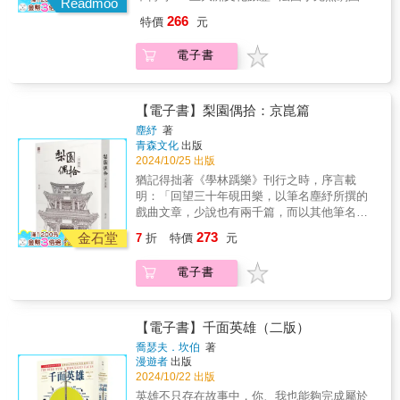
現代教育弊端，如何扼殺我們與生俱來的創造
Readmoo
Hill），《黑衣女子》（The Woman In Black）
Inn）、《無恥之徒》（Shameless）、&&&這
戰場，短時間高強度的練習下，我在身上又留
長－班任旅 偶戲人生自述一九七四年，整整半
活的這片土地更溫暖更有愛。
力，同時也告訴我們，如何將想像力重新召喚
作者&&&「教人寫完美劇本的書籍不勝枚舉，
266
特價
元
本書驗證了「學理和實務在理論上沒什麼區
下一道紀念品，但我把這些新舊傷痕視為劇場
世紀前，法國人班任旅東遊千里，來臺追隨國
&mdash;&mdash;鄒介中（粽邪系列《96分
回來。書中一再強調要剝除成人教育，求取童
但很少能比這本博學之書更深入探討寫故事的
別，但在實踐上卻有大大不同」。此書是熱愛
上的勳章，這些傷痛，見證我又再度闖過一個
寶級藝師李天祿專習布袋戲操偶技巧，學成返
鐘》電影監製)
年力量，讓被錯誤修剪的稜角重生，讓被壓抑
藝術。」&&mdash;&mdash;《金融時報》夏日
電子書
故事者的愛&mdash;&mdash;博學、詼諧、充
關卡。  歌仔戲把我帶到想像之外的境界，多
法，創辦「小宛然劇團」，就此開啟足跡橫跨
的天性自由舒展。他以自身經驗為例，從挫敗
選書（Financial Times, Summer Reads）
滿實用的魔法，是我迄今讀過的同類書籍之
數時間必須抽離自己的靈魂，裝進不同的軀
世界五大洲的掌中人生奇歷記。他的「班戲」
壓抑的童年到發展自我，並分享如何「成為一
&&&「約克對於所有藝術相關活動的敘事結構
最，保證每一位作家都能從中受益
殼，呈現出百樣人的百樣人生。  生命中那些
風格自成體路，巧妙轉化臺灣傳統偶戲祕竅與
個老師」、如何「與學生建立對的關係」、如
如數家珍、眼光獨到，讓此書猶如珍寶。」
&mdash;&mdash;雖然他們可能因為太沉醉於
沒有標準答案的難題，都是上蒼有意為之的安
東方皮影戲曲精粹，融煉西方神話意象典故，
【電子書】梨園偶拾：京崑篇
何「教不可教的學生」的方法。這是一本教育
&&mdash;&mdash;《泰晤士報》（The
每一頁的閱讀而忽略了這一點。」
排，原來順境、逆境都是恩人，讓我用扎實的
注入法式人文風神，打造出繽紛雅麗的戲臺天
工作者，以及創作者、藝術表演者都需要的實
塵紓
著
Times）&&&「結合『如何做』的授業教學和
&&mdash;&mdash;尼爾．克羅斯（Neil
一課，學會感恩與報恩。  我在明華園裡學
地。本書是班任旅五十年來的習藝、傳藝生涯
青森文化
出版
作指南，告訴你如何運用即興，帶領自己、夥
『為何做』的頌揚，本書對各類形式的故事展
Cross），知名編劇，&作品包括《路德探長》
戲，一步一腳印踏實前進，旁人笑我這麼愛
自傳式回顧，從他與班文干及李天祿的師生情
2024/10/25 出版
伴與學生，擁有迎接新世界的反應力【透過即
開全面的探索，充滿熱情的感染力
（Luther）、《海盜王國》（Crossbones）、
演、得到「戲癌」，我從不否認。  昔日的無
緣點滴，到臺法之間的跨文化認同觀察、七○年
興劇，全面梳理表演的門道】關於凱斯•強史東
猶記得拙著《學林踽樂》刊行之時，序言載
&hellip;&hellip;令人振奮且發人深省。」
&《超時空博士》（Dr Who）、《軍情五處》
敵小生看似走過顛峰，來到人生的下坡，但少
代以來文藝政治的角力戲碼，以及踏遍全球九
的訓練體系，出現不少介紹，這一次，就由本
明：「回望三十年硯田樂，以筆名塵紓所撰的
&&mdash;&mdash;艾瑪．佛斯特（Emma
（Spooks）&&
了登高時的挑戰與磨難，我感覺到的是，每個
十餘國入異邦、出險地的巡演趣聞故事百景，
人直接告訴你即興表演的理論體系……與學生
戲曲文章，少說也有兩千篇，而以其他筆名寫
Frost），編劇，作品包括：《白皇后》&（The
呼吸之間都有著歲月醞釀的從容與自在。  走
織繪出一名成功跳越東西藩籬，以偶入魂、縱
建立對的關係․當我遇到一群新學生時，我做的
就的音樂文章，又何止一千？雖然歷年愛看拙
White Queen）、《牙買加客棧》（Jamaica
過半生，漸漸學習放下「我執」，以宏觀、超
273
橫大千的偶戲藝術家傳奇圖像。一任風月，客
金石堂
7
折
特價
元
第一件事就是坐在地板上。我的肢體處於低姿
作的朋友不斷催促我把已刊文章結集成書，但
Inn）、《無恥之徒》（Shameless）、&&&這
然的心接納各方意見，用愛包容所有事情，即
旅掌中，宛然如夢&hellip;&hellip;&我的運氣一
態，我告訴學生，如果他們失敗了，就應該怪
老是提不起勁。或許，縈繞胸臆的那種闌珊之
本書驗證了「學理和實務在理論上沒什麼區
使聽見異音也不覺得逆耳，到了此刻，終於願
直都挺好的，出生於一個寬容、賦予孩子自由
電子書
我；但我實際的姿態在上升，因為只有非常自
感，就是對戲曲以至音樂現況的無奈之嘆吧。
別，但在實踐上卻有大大不同」。此書是熱愛
意放過自己，讓日子過得簡單卻豐盈。  不管
發展空間的家庭；遇上像班文干及李天祿這麼
信又有經驗的人，才會把失敗攬在自己身
惟有把疊疊文稿束之高閣，暫且免提。」詎料
故事者的愛&mdash;&mdash;博學、詼諧、充
時代如何改變，總會有人堅守陣地，讓歌仔戲
好的老師，一路陪伴小宛然劇團成長；還有能
上……突然間，失敗不再那麼可怕。空間恐懼
此語一出，隨即引起迴響。有些好友良言規
滿實用的魔法，是我迄今讀過的同類書籍之
代代相傳，他們不願被打敗，執拗地相信只要
夠與陸佩玉和其他堅實的夥伴一起合作。如此
脫敏法․人類普遍都有一種害怕在舞台上被人看
勸，切勿打消刊行念頭；有些更進言鼓勵：既
最，保證每一位作家都能從中受益
【電子書】千面英雄（二版）
一直演，當好戲再次開鑼，觀眾一定會再回
幸運的我若還要悲觀，可就有點說不過去了
到的恐懼，如果所有人都害怕開放的空間，我
然評論文章多如浪疊，何不毅然輯錄付梓，為
&mdash;&mdash;雖然他們可能因為太沉醉於
喬瑟夫．坎伯
著
來。  「創造身段」對演員而言是最辛苦的
吧。藉由巡演環遊世界，以藝術家的身分行走
們就很難意識到，這是一種待治療的恐懼症，
戲曲界稍留指爪？三十年來肩負弘揚戲曲之
每一頁的閱讀而忽略了這一點。」
漫遊者
出版
事，因為沒有前輩可以提點，大家甚至不知道
世間，因工作緣故與當地人接觸，這些都讓我
但它是可以治癒的， 沃爾普提倡的「漸進式脫
責，至今雖已自決終結，再不聞問，但年來所
&&mdash;&mdash;尼爾．克羅斯（Neil
2024/10/22 出版
哪些地方可能受傷，我們只能在一次次的失誤
們徹底改變看待人事物的觀點。每次我重返曾
敏」對此效果非常好……姿態∕地位訓練法․
學所觀，所感所評，多已見諸筆墨，並已累稿
Cross），知名編劇，&作品包括《路德探長》
英雄不只存在故事中，你、我也能夠完成屬於
中摸索學習。  一致感動推薦 （按姓名筆畫序
經演出的地方旅行，那些地方的人群、建築、