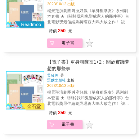
好嗎？ & 關於創作、商業連載的種種疑問， 從
雄（一行人）必須逃出生天的關鍵點，通常會
特提供了一本精彩好讀的書，制定了堅實的框
2023/10/12 出版
格麗特‧凱瑞森給了他們答案。就是這個。帶著
你一直不明所以的性格之謎，因為，「原型」
尋找作品點子到連載後的意志管理，本書一網
需要旅途上遭遇之人物提供的協助，比如《綠
架，讓我們得以透過故事了解自己與他人，積
這本書。他們從這本書開始。——Noah J.
楊景翔演劇團叫座好戲《單身租隊友》系列劇
比你更了解你自己。 專業推薦 ◆故事寫作 子
打盡！ 第一本網路漫畫、網路小說等連載型內
野仙蹤》裡桃樂絲想回到堪薩斯就需要憑藉超
極建立獨特的聯繫。——Taylor Stoermer，約
Nelson，No Proscenium發行人
本套書 ★《關於我和鬼變成家人的那件事》台
雍｜故事結構課程講師 東默農｜知名編劇講師
容的故事寫作法！ & 粱慧琳、文亞琳是韓國清
凡的信念。14. 外來的救援：英雄有時必須借助
翰‧霍普金斯大學高階學術課程博物館與遺產研
北電影獎最佳編劇吳瑾蓉大鳴大放之作！ 詼諧
郝譽翔｜國立台北教育大學語創系教授 劉梓潔
江文化產業大學漫畫內容學校網路漫畫內容專
Readmoo
外力走出死亡的蔭谷，比如《魔戒》的佛羅多
究講師 我認為沒有比瑪格麗特‧凱瑞森透過這個
帶淚，字字金句、寫實淋漓！ 深入刻畫當代都
｜編劇、作家 & ◆心理諮商 洪仲清｜臨床心理
職教授，擁有豐富的網路漫畫、網路小說創作
雖然摧毀了宰制他們所有人的魔戒後，但這不
250
沉浸式說故事的世界更好的指南了。 這本書就
特價
元
會的生存面貌，直面愛情叢林中的現實生態 &
師 蘇恂慧｜璞成心遇空間心理諮商所所長／心
與教學經驗。 & 本書源自於許多創作者在準備
表示他們就可以輕鬆回到原來的世界。這時
像有她在身邊當你的私人導師，給你她的見
套書內含《單身租隊友》、《單身租隊友2》劇
理叢書作家 蘇益賢｜臨床心理師 （依姓氏筆畫
作品及商業連載過程中，所碰到的種種問題解
候，第二幕出現的那些巨鷹再次現身，成了他
解，並借鑑她在這個行業積累的智慧和經驗。
電子書
本書！還有驚喜滿滿的《室友留言板》！ &
序） &
答集。以前，這些問題不知該問誰，只能獨自
們的工具。15. 跨越回歸的門檻：當英雄踏上歸
無論你是希望進入這個刺激的媒介，還是經驗
「凱莉想要買房，志強想要結婚，丹丹想要賺
摸索、從做中學、土法煉鋼的方式克服；如
鄉的路途，這時候應該公開展現他們性格中的
豐富的老手，都會發現許多的靈感。 跟著瑪格
大錢，大家都為了要有安全感而拼命努力，但
今，兩位老師現身說法，透過問答點破盲點，
改變。在此一階段，英雄終於擺脫外在世界的
麗特的帶領，你不會後悔的！——Steven
我們耗盡力氣找的東西真的能滿足我們嗎？」
【電子書】單身租隊友1+2：關於實踐夢
貼身指導。 & ◎設定故事架構，靠小說、戲劇
混亂與紛擾，回到家鄉。已不同於過往的英
Spiegel，華特迪士尼幻想工程故事編輯長 在參
&mdash;&mdash;編劇 吳瑾蓉 & 大齡女子的婚
想的那些事
大師傳世的創作理論 戲劇、故事必學的三幕劇
雄，一定很難適應原來的世界，經歷一種類似
加一次精彩的沉浸式製作後，許多人都對嘗試
育焦慮、陽剛職場上的同志困境、因為太窮被
架構，超實用講解，網路小說、漫畫創作立即
創傷症候群的時期。16. 兩個世界的主人：英雄
製作一件橫空出世的作品有所啟發。絕大多數
吳瑾蓉
著
迫斜槓的女青年......；三位共租公寓的單身室
套用。 & ◎改編影視IP作品，創作技巧剖析
在旅程中學到了許多，並且將它們帶回家鄉。
逗點文創社
出版
人很快就發現不知道該從哪裡做開。 終於，瑪
友，在積極脫魯的過程中，陪伴彼此，面對人
《死亡筆記本》、《屍速列車》、《奶酪陷
2023/10/12 出版
不論在踏上旅程之前，他們有過怎樣的遭遇，
格麗特‧凱瑞森給了他們答案。就是這個。帶著
生的難題。 & 「爸，你有想過，你覺得很好，
阱》、《魔道祖師》、《SWEET HOME》、
都跟他們後來的經歷相形失色。英雄這時已經
這本書。他們從這本書開始。——Noah J.
楊景翔演劇團叫座好戲《單身租隊友》系列劇
別人也會覺得很好，他為什麼要喜歡我？」 &
《航海王》等，人物設定、劇情安排
更有能力，也更堅毅。他們征服了不尋常的世
Nelson，No Proscenium發行人
本套書 ★《關於我和鬼變成家人的那件事》台
「你們有什麼男人在金星、女人在火星，一堆
&hellip;&hellip;如何設定安排。 & ◎商業連載
界，現在也可以駕馭現實世界了。17. 自在的生
北電影獎最佳編劇吳瑾蓉大鳴大放之作！ 詼諧
書可以參考，我們什麼都沒有。我不知道，我
金石堂
實戰，創作者最想發問的問題 ‧投稿、上連載用
活：冒險改變了英雄。深徹洞悉這一點的英
帶淚，字字金句、寫實淋漓！ 深入刻畫當代都
想像中的幸福，到底對不對？有人可以當同志
250
特價
元
的提案企畫書怎麼寫？ ‧寫不出吸引人的一句話
雄，生命變得更為豐富完整，生活也更自在從
會的生存面貌，直面愛情叢林中的現實生態 &
幸福的Model嗎？」 & 黃金演員陣容 ★全能金
大綱怎麼辦？ ‧要不要看讀者的留言呢？ ‧開始
容。就許多方面來說，「英雄旅程」展現的是
套書內含《單身租隊友》、《單身租隊友2》劇
鐘小天后- Lulu黃路梓茵 ★百變創作藝人-又仁
電子書
連載後，配角愈來愈多，這樣好嗎？ & 網路漫
個人／角色某個層面的死亡、重生為「全新之
本書！還有驚喜滿滿的《室友留言板》！ &
★劇場喜劇女王 - Kim 程鈺婷 ★台灣漫才天團
畫、網路小說等連載故事，無法套用現有寫作
人」的故事。變動是恆常的。「英雄旅程」是
「凱莉想要買房，志強想要結婚，丹丹想要賺
『達康.COME』- 康康 何瑞康 ★劇場王牌笑
公式。因此，你需要有實戰經驗的導師引領，
我們的人生縮影，一種揭示我們可以度過生命
大錢，大家都為了要有安全感而拼命努力，但