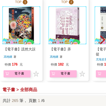
TOP
TOP
1
2
【電子書】謊然大誤
【電子書】弄
【電
徒
馮翊綱
著
馮翊綱
著
尤瑞皮
176
182
1
特價
元
特價
元
特價
電子書
電子書
電子書 > 全部商品
共計
265
筆， 頁數
1
/6