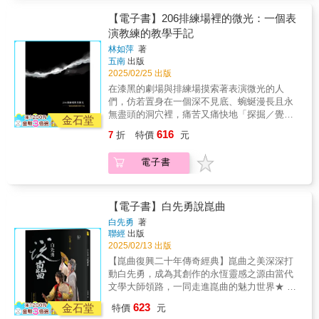
技即是人生奉俊昊（電影導演）、金貞秀
不破梗又能創造驚喜？如何設計劇本高潮？為
知道是否一開始便看清了人生如戲的本質――
（《田園日記》、《媽媽和海》編劇）、曹世
什麼寫故事要先知道「結局」？●對白設計──
【電子書】206排練場裡的微光：一個表
在每部作品中都為了成為那個角色，拿出求道
鉉（攝影師）、金鉐潤（《住在清潭洞》、
什麼才算「好對白」「對白」怎麼寫，才能展
演教練的教學手記
者修行的熱情與努力。她是個想透過演技表現
《如此耀眼》、《比天堂還美麗》導演）、韓
現最好效果？如何設計「場景」，讓對白合情
人生喜怒哀樂，以及在所有傷痛背後常有希望
林如萍
著
志旼（演員）、楊貴媚（國際影后） 感動推薦
合理？別讓角色說出心裡話！如何寫「潛台
五南
出版
相隨的真正而美麗的修行者。――金鉐潤
三十歲的尾聲，我曾與惠子女士一起踏上漫長
詞」？如何做「丟接」，讓角色互動更自然？
2025/02/25 出版
（《住在清潭洞》、《如此耀眼》、《比天堂
的山野之旅。這多虧了電影《非常母親》的拍
如何用「場景的節拍」，加強對白的推進功
還美麗》導演）老師在談話結束時總不忘加上
在漆黑的劇場與排練場摸索著表演微光的人
攝地遍布全國，這也意味著，不管是我、攝影
能？●作為編劇──拆除寫故事的心理糾結怎麼
一句：「我非常感謝。」在就連一件小事也不
們，仿若置身在一個深不見底、蜿蜒漫長且永
導演或製作人，所有人都迫切地想為這部作品
寫，才不會過度指導演員與導演？如何寫好
馬虎的心態之中，彷彿蘊含著老師看待世界的
無盡頭的洞穴裡，痛苦又痛快地「探掘／覺」
找到美麗的取景地。然而，最終看到完成的電
金石堂
「分場大綱」讓故事影像化？「劇本」怎麼
視角。那份心意明亮無瑕，令我常不自覺地淚
表演。面對玄秘的表演「教」與「學」之道，
影時，所有人瞬間領悟到一個事實──這部電影
寫，才能好讀又好用？怎麼做劇本分析？如何
616
7
折
特價
元
水盈眶。多虧於此，我總是透過老師的存在，
得做個謙卑的挖礦人；感受雖是迷離的，但實
最動人的風景，正是惠子女士的臉。――奉俊
用「故事零件」弄懂故事結構？理論學得越
體會到世界更加溫暖的瞬間。――韓志旼（演
踐方式或許可以經由表演教練與演員的
昊（電影導演）我從演員金惠子身上見到求道
多，越不知道該怎麼寫？●劇本格式──專業與
電子書
員）本書是以二〇二一至二〇二二年與演員金
「教」、「學」互動，琢磨出可行的路徑。本
者的姿態。以演戲為職志活了一輩子的她，不
業餘的分野台灣的劇本格式長什麼樣子？你的
惠子長時間面對面及電話採訪、口述、將從未
書作為一份教學經驗的實踐紀錄，作者整合其
知道是否一開始便看清了人生如戲的本質――
劇本很為什麼很難讀？劇本寫作地雷有哪些？
向任何人吐露的一生寫成日記形式的文章、新
自身的表演學習歷程，系統性地整理多年來在
在每部作品中都為了成為那個角色，拿出求道
「動作場景」如何描寫？劇本中，「動作指
聞報導、廣播等各種媒體的訪談為基礎，由編
教學現場規劃、重組與實作的課程結構，歸納
【電子書】白先勇說崑曲
者修行的熱情與努力。她是個想透過演技表現
示」到底該寫多細？如何在劇本中使用「鏡
輯製作初稿，再由作者重新修正、增添記憶與
出在表演教學上的核心理念；收錄了四大表演
人生喜怒哀樂，以及在所有傷痛背後常有希望
白先勇
著
頭」與「剪輯」技巧？★寫作學員一致好評
事實，以此方式完成原稿。就讓我們好好期
訓練單元與七十二個訓練項目，也珍貴地記錄
聯經
出版
相隨的真正而美麗的修行者。――金鉐潤
★「老師對於劇本故事邏輯安排、角色塑造和
待，從燈光耀眼的電視劇與四方形的螢幕中走
了與年輕演員們工作時，一同在黑暗洞穴裡
2025/02/13 出版
（《住在清潭洞》、《如此耀眼》、《比天堂
互動的設計都有精闢、清楚的解說與介紹……
出來的「人類金惠子」吧。「我想以我的作
「鑿光」的表演探究過程。
還美麗》導演）老師在談話結束時總不忘加上
【崑曲復興二十年傳奇經典】崑曲之美深深打
整體來說，課程學到的技巧和專業知識，將能
風，坦蕩蕩地活著。」我演戲，是因為我只會
一句：「我非常感謝。」在就連一件小事也不
動白先勇，成為其創作的永恆靈感之源由當代
幫助寫作者更了編劇時的誤區和盲點，對於劇
演戲。因為演戲是我的最愛，它讓我時時悸動
馬虎的心態之中，彷彿蘊含著老師看待世界的
文學大師領路，一同走進崑曲的魅力世界★ 新
本寫作有長遠的幫助。」------------------沈方榆
不已。我會把台詞讀上超過百遍，直到自己完
視角。那份心意明亮無瑕，令我常不自覺地淚
增二十週年紀念版全新序言 ★★集結牡丹一
「從前會買很多教編劇的寫作書，可往往不得
全入戲為止，昨天表演時渾然未覺之處，今天
623
金石堂
特價
元
水盈眶。多虧於此，我總是透過老師的存在，
百、牡丹兩百慶演專家賞析，演出團隊心得感
其門而入；後來偶然發現東默農老師的教學影
卻有了頓悟，那要比發現什麼樣的金銀財寶都