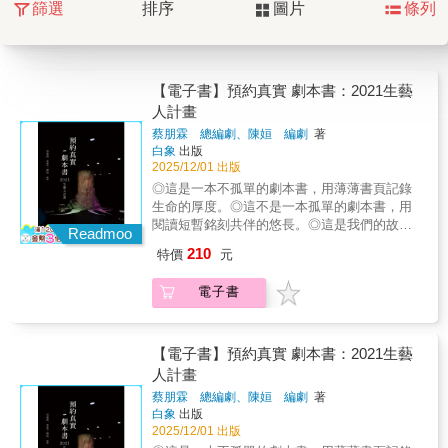
篩選
排序
圖片
條列
【電子書】預約真實 劇本書：2021生藝
人計畫
蔡朋霖 總編劇、陳姮 編劇
著
白象
出版
2025/12/01 出版
◎這是一本不孤單的劇本書，用薄薄書頁記錄
生命的厚度。◎這不是一本孤單的劇本書，用
閱讀短暫銘刻共伴的悠長。◎這是我們的故事
Readmoo
被記錄下來，想像孤單的靈魂在文字後翻越，
210
特價
元
不孤單的劇本書。在世界之樹的隱沒之處，是
真實與想像的邊界，其上生活的人有光，曾聽
電子書
聞黑暗，其下生活的人在暗處，曾想見光明。
在歷史長河之中，關於精神疾病的描述是形色
各異而莫衷一是的，然而在每一個世代都有一
群人，或因好奇傳聞描繪的真偽，或因實際在
【電子書】預約真實 劇本書：2021生藝
親友身上發生的轉變，驅使其走上探詢精神疾
人計畫
病真實樣貌的旅程。這次，神疾病經驗者，不
蔡朋霖 總編劇、陳姮 編劇
著
只說故事，還自己演出，把自己的故事帶上舞
白象
出版
台讓觀眾真實看見，更明確告訴我們，精神康
2025/12/01 出版
復者的人生，不該只被「疾病」定義，而是該