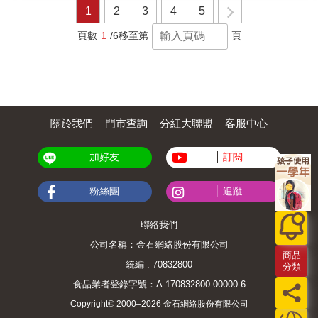
匠-老爹 林家麒 & 「所有『有』的東西，都是
解決種種遇到的各種煩惱，包括：想寫出不落
／生活的變動、面對自己的失敗後再繼續往前
我們耗盡力氣找的東西真的能滿足我們嗎？」
1
2
3
4
5
給人看的。...但是『沒有』的東西，只有自己
俗套的故事，如何牢牢抓住讀者的心，不斷追
進的模型。
&mdash;&mdash;編劇 吳瑾蓉 & 大齡女子的婚
知道：無煩無惱，無病無痛，無憂無愁。這些
更等。 & 這是一本含金量超高，直接濃縮業界
育焦慮、陽剛職場上的同志困境、因為太窮被
頁數
1
/6
移至第
頁
是別人看不到的，別人不會羨慕你，但那才是
實戰經驗的工具書，想搶搭IP創作鍊金風潮的
迫斜槓的女青年......；三位共租公寓的單身室
真的。」 & 「也許有一天我會妥協買房子的條
創作者，本書會告訴你怎麼去創造自己想寫的
友，在積極脫魯的過程中，陪伴彼此，面對人
件，但談戀愛我不想妥協。」 & 「門後面有什
角色、掌握故事結構、類型與連載方式等，陪
生的難題。 & 「爸，你有想過，你覺得很好，
麼樣的鬼，比真的鬼更恐怖，因為想像的恐懼
伴你創作出受歡迎的作品。
別人也會覺得很好，他為什麼要喜歡我？」 &
會無限蔓延，而且每個人的恐懼都是自己的，
「你們有什麼男人在金星、女人在火星，一堆
不是別人塞給你的。」&mdash;&mdash;編劇
書可以參考，我們什麼都沒有。我不知道，我
吳瑾蓉 & 從凱莉、志強與丹丹面對未知的困
關於我們
門市查詢
分紅大聯盟
客服中心
想像中的幸福，到底對不對？有人可以當同志
惑、難堪與空虛，引領我們體驗人生之萬萬難
幸福的Model嗎？」 & 黃金演員陣容 ★全能金
題，省思愛情、家庭與金錢的真確意義！ &
鐘小天后- Lulu黃路梓茵 ★百變創作藝人-又仁
【租隊友獨家典藏套裝】 ★《關於我和鬼變成
加好友
訂閱
★劇場喜劇女王 - Kim 程鈺婷 ★台灣漫才天團
家人的那件事》台北電影獎最佳編劇吳瑾蓉，
『達康.COME』- 康康 何瑞康 ★劇場王牌笑
《單身租隊友一＋二》原創版劇作書！ ★《室
匠-老爹 林家麒 & 「所有『有』的東西，都是
粉絲團
追蹤
友留言版》：精彩元素典藏冊，收錄室友編年
給人看的。...但是『沒有』的東西，只有自己
史、精彩劇照與真情留言，忠粉必藏！ ★ 五款
知道：無煩無惱，無病無痛，無憂無愁。這些
【室友門禁卡】【租隊友公約卡】，一次蒐
聯絡我們
是別人看不到的，別人不會羨慕你，但那才是
齊！ ★ 隨書附贈爆笑警世金句貼紙！讓你隨處
真的。」 & 「也許有一天我會妥協買房子的條
貼、隨時人間清醒！ & 經典金句： 「永遠不要
公司名稱：金石網絡股份有限公司
件，但談戀愛我不想妥協。」 & 「門後面有什
商品
說自己老，你只會比現在更老，現在就是妳接
麼樣的鬼，比真的鬼更恐怖，因為想像的恐懼
統編 : 70832800
分類
下來漫長的人生中最年輕的時候！」 「為什麼
會無限蔓延，而且每個人的恐懼都是自己的，
求婚要下跪，因為結婚很恐怖啊，誰會下跪求
食品業者登錄字號：A-170832800-00000-6
不是別人塞給你的。」&mdash;&mdash;編劇
對方什麼事情啊？」 「有快一半的人，結婚
吳瑾蓉 & 從凱莉、志強與丹丹面對未知的困
Copyright© 2000–2026 金石網絡股份有限公司
了，終點也是分手啊。」 「因為妳辛苦太久
惑、難堪與空虛，引領我們體驗人生之萬萬難