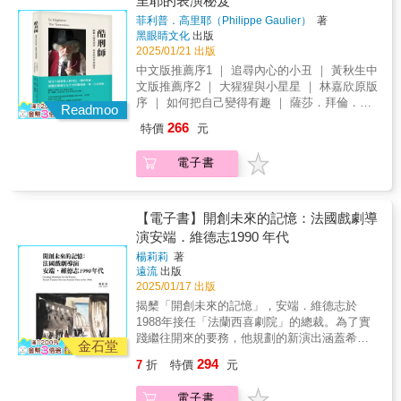
里耶的表演秘笈
她自己，好起來了嗎？或者該問：好得起來
菲利普．高里耶（Philippe Gaulier）
著
嗎？當每一個角色，在劇場上或現實裡，作為
黑眼睛文化
出版
或不作為都是一種「採取行動」，身在其中的
2025/01/21 出版
你，或許身不由己地扮演了不只一個角色。請
中文版推薦序1 ｜ 追尋內心的小丑 ｜ 黃秋生中
在這個劇本中，認領你曾經說不出口的台詞。
文版推薦序2 ｜ 大猩猩與小星星 ｜ 林嘉欣原版
本書特色★本劇於2021-2022年國家兩廳院「藝
序 ｜ 如何把自己變得有趣 ｜ 薩莎．拜倫．科
術基地計畫」駐館藝術家期間打造，於
Readmoo
恩中文版導言1 ｜ 天使與魔鬼--我的老師
2023TIFA台灣國際藝術節，與娩娩工作室一同
266
特價
元
Philippe Gaulier ｜鄧壹齡中文版導言2 ｜ 醜與
呈現！★以劇作思考《房思琪的初戀樂園》那
丑 ｜甄詠蓓第一章 脫離常軌的思考方式
段銘心刻骨的叩問：「藝術裡能不能包含巧言
電子書
The Angle of Aberration 第二章 賈克．科
令色的部分？」並以另一種方式回應台灣的
珀 Jacques Copeau 第三章 歌隊 The
#METOO浪潮────不假裝受害者必須完美，
Chorus第四章 中性面具練習 Neutral Mask
不假裝傷痛終有結束的一天。
Exercises第五章 給未實現的夢想一記耳光
【電子書】開創未來的記憶：法國戲劇導
A Slap in the Face for the Unfulfilled Dream第
演安端．維德志1990 年代
六章 真實扼殺想像的樂趣 Truth Kills the
楊莉莉
著
Joy of Imagining第七章 「遊戲」練習 Le
遠流
出版
Jeu Exercises第八章 丑角／怪物 Bouffon
2025/01/17 出版
第九章 小學的法西斯主義者 The Primary
揭櫫「開創未來的記憶」，安端．維德志於
School Fascist第十章 小孩不在黑暗中玩遊戲
1988年接任「法蘭西喜劇院」的總裁。為了實
Children Don，t Play in the Dark第十一章 作
踐繼往開來的要務，他規劃的新演出涵蓋希臘
者為敘述者的趣事配上音樂 The Author Sets
金石堂
悲劇至廿世紀的反殖民主義力作，可說串連時
the Narrators Anecdote to Music第十二章 通
294
7
折
特價
元
代，面面俱到。在此同時，他堅持引入才華洋
俗劇 Melodrama 第十三章 通俗劇練習
溢的導演，以激勵演員接觸不同的表演思維，
Melodrama Exercises 第十四章 小丑的誕
電子書