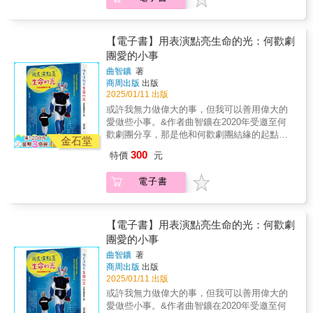
力圖使經典再度煥發光芒。最重要的是，他導
生 Birth of the Clown 第十五章 馬歇先生
演了三齣引人入勝的大戲──《塞萊絲蒂娜》
Monsieur Marcel 第十六章 郵局咖啡館 The
（羅哈斯）、《費加洛的婚禮》（博瑪榭），
Post Office Caf? 第十七章 爛泥種出美麗的
以及《伽利略的一生》（布雷希特）。維德志
【電子書】用表演點亮生命的光：何歡劇
花 Beautiful Things Begin in the Land of the
不幸於兩年後卒逝，經後續總裁持續努力，喜
團愛的小事
Bad 第十八章 小丑練習 Clown Exercises
劇院與時並進。到艾里克．呂夫任內已為喜劇
附錄 ｜ 菲利普．高里耶戲劇學校 ｜ ?cole
曲智鑛
著
院塑造了敢於創新的形象。本書研究維德志於
Philippe Gaulier
商周出版
出版
法蘭西喜劇院之建樹，解析他最後導演的三齣
2025/01/11 出版
大戲，並對照青壯世代導演的版本，結尾探討
或許我無力做偉大的事，但我可以善用偉大的
他對當代法國劇場的啟發。
愛做些小事。&作者曲智鑛在2020年受邀至何
歡劇團分享，那是他和何歡劇團結緣的起點。&
金石堂
他說他認識了懷安團長，認識團內的工作夥伴
300
特價
元
和表演工作者們，不知道為什麼，他對這一群
人總是有股親切感。&目前為止，何歡劇團已經
電子書
累積超過八百場的公益演出，超過十九萬人次
的觀眾人數，投入超過一千兩百位的表演工作
者。絕大多數的人很難想像，是什麼樣的動力
讓這個公益劇團能運作超過二十年？&後來，何
【電子書】用表演點亮生命的光：何歡劇
懷安團長主動詢問曲智鑛，希望有機會能跟他
團愛的小事
合作寫一本關於何歡劇團的書，曲智鑛立刻就
曲智鑛
著
承諾可以幫忙。奇妙，或許是磁場對了，這個
商周出版
出版
人、這件事就有著這樣的魔力，讓人願意投入
2025/01/11 出版
共襄盛舉。&何歡劇團成立的初衷是安哥因女兒
或許我無力做偉大的事，但我可以善用偉大的
罹癌治療期間發願，女兒的名字何歡也就成為
愛做些小事。&作者曲智鑛在2020年受邀至何
劇團團名。團長陪伴女兒在臺北榮總治療期