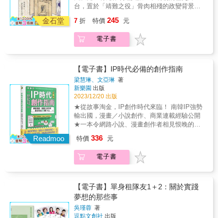
織的十段故事。〈奈何橋〉與〈輪迴道〉互有
視自己性格中某個從第一幕就開始牽絆他的面
長瑪格麗特‧凱瑞森《沉浸式敘事法》寫得就像
台，置於「靖難之役」骨肉相殘的政變背景
擇，而是我們被拋到這地球上要去做的事。這
的傑瑞‧史菲德則是此一原型的喜劇變化版；
關聯又可獨自成篇，起自九〇年代的風華，到
向，而它在接下來的故事高潮中會決定他的命
沉浸式體驗。 她獨特的能力和個人經驗，加上
中。寧王朱權被親哥哥燕王朱棣軟禁在北平，
本書為所有不同專業領域的說故事人提供不可
《異形》（Alien）裡的雪歌妮薇佛角色的原型
245
近未來，跨距三十年，展演人們生活在其中的
運。儘管這個階段在字面上看似專指男性，但
金石堂
7
折
特價
元
對普世敘事的熱愛，為讀者創造一份路線圖，
脅迫其合作造反。此時朱權的戲班也從大寧來
或缺的工具。 無論你面臨什麼問題，無論挑戰
是「雅馬遜女戰士」，《麻辣女王》（Miss
愛恨嗔癡，浮沉起落。 & 鬧區的新地標「金國
不必然如此。重點是英雄在這裡發覺了自身的
在書中找到他們的場域與慰藉。——Diana
到禁宮中，搬演了全本《趙氏孤兒》：一齣捨
多大，或是在哪個行業裡，所有解決問題的根
Congeniality）裡的珊卓布拉克角色也是！
際大樓」落成在即，卻有人墜樓身亡。以工安
改變，成長為一個能力更強的人，比如哈利波
Williams，獲獎製作人，Kinetic Energy
電子書
身取義、感天動地的好戲，在嚴峻的政治危機
本都是故事。去識別一個引人入勝的故事，並
&bull;結合不同的原型，讓角色更真實：就像我
意外事故結案後，大樓風光開幕，立即成為青
特必須從失去鄧不利多（某種父親形象）的傷
Entertainment共同創辦人沉浸式敘事是非凡的
中，撥動看客們的心弦！ & 本劇開闢了一條經
以觸動人心的方式去理解，永遠都不會找不到
們所有人，一個角色的性格裡可能有多種原
年男女歡灑青春的娛樂所在，樓中套雅房也祕
痛中平復，此後獨力對抗佛地魔。10. 神化：英
藝術，把我們的思緒帶去其他地方，帶到新
典新編的蹊徑，將歷史劇置於歷史舞台的後設
答案。——Valerie Faithorn，故事空間設計公
型，通常由其中一個主導，尤其當處於壓力之
密活躍著各種聲色犬馬。而九二一地震讓一切
雄必須抱著一份自信與清明的意識面對「神
的、令人興奮的東西上。 故事就在我們身邊，
結構，重現了元雜劇蒼勁豪邁的演出盛況，並
司負責人。無論你創造令人難忘的體驗是取自
【電子書】IP時代必備的創作指南
下，主導的原型會出面接管，構成角色的一致
風雲變色，大樓被判定為危樓，商業活動終
化」議題。這是英雄在旅程中達致更崇高觀點
是我們的一部分。這本書幫助我們更瞭解如何
賦予此劇與當代觀眾對話的意義。於第30屆傳
歷史、或是來自想像，也不論你是資深的說故
性。 ◆為角色選擇「陰性旅程」或「陽性旅
梁慧琳、文亞琳
著
止，但住戶們卻遲遲沒搬出去，自成生態
（perspective）的階段，往往以英雄「故我」
看、如何縝密規劃使故事成為可能的過程。這
藝金曲獎獲得4項提名（最佳團體演出、最佳編
事人，還是才剛起步探索故事的力量，瑪格麗
程」，擴充你筆下的故事「陰性」係指主角深
新樂園
出版
&hellip;&hellip; & 它是鬼影幢幢之地，是外遇
（former self）之死的方式來體現，但有時也會
是一份信仰聲明，證明為故事發聲及提供形式
劇、最佳音樂設計、最佳個人表演新秀），並
特提供了一本精彩好讀的書，制定了堅實的框
入自己的內心世界，整個故事中從頭到尾一直
2023/12/20 出版
的初始與結束，是拖不動的長照困局，是神明
以一種豁然開朗的態度來詮釋，是導向敘事高
的藝術與工作至為重要。——Zach Riddley，
榮獲最佳編劇獎。 & 本書特色 & 1. 國立台北藝
架，讓我們得以透過故事了解自己與他人，積
在改變，從覺醒到重生，例如《鐵達尼號》的
★從故事淘金，IP創作時代來臨！ 南韓IP強勢
面前的恐怖瀕死，是來自未來的詐騙電話，是
潮的一個突破點。這個階段通常是將英雄推向
華特迪士尼幻想工程創意組合執行長對我們長
術大學合作出版「華劇本色」系列本土創作劇
極建立獨特的聯繫。——Taylor Stoermer，約
羅絲；「陽性」指主角一直抗拒內心的改變，
輸出國，漫畫／小說創作、商業連載經驗公開
律師的私刑正義，是「你有愛過我嗎？」
最後勝利的動因。11. 終極的恩賜：這是故事的
期職業生涯都在沉浸式敘事世界裡錘鍊的人來
本。 2. 重新詮釋元代雜劇《趙氏孤兒》，以及
翰‧霍普金斯大學高階學術課程博物館與遺產研
直到必須做出抉擇，是要覺醒後取得勝利，抑
★一本令網路小說、漫畫創作者相見恨晚的實
&hellip;&hellip;一棟樓中，人間千百罪過流轉牽
實質高潮，指推展劇情的物件、人物或目標，
說，我們已經明白，我們的道路不是一種選
新創編腔、曲調與音樂創作。 3. 劇本原文以標
究講師 我認為沒有比瑪格麗特‧凱瑞森透過這個
或抗拒改變後失敗，例如《白鯨記》的亞哈船
用案頭書 內容創作者都想取經 ★含金量超高：
連，誰能得知其因何由？其果何往？ & 本書特
是驅動英雄動機之關鍵事物，但不必然詳細具
擇，而是我們被拋到這地球上要去做的事。這
336
準化台語漢字呈現，並附上英譯與戲曲曲譜，
沉浸式說故事的世界更好的指南了。 這本書就
Readmoo
特價
元
長。 成功的人物塑造不脫心理原型。 角色的歷
解答58個網路漫畫、小說作家最想問、沒人教
色 & ‧全書為台、華語全本對照，並適時隨文附
體，比如在《黑色追緝令》中，從來沒有具體
本書為所有不同專業領域的說故事人提供不可
益於推廣。 4. 適合戲劇系師生、戲劇與傳統戲
像有她在身邊當你的私人導師，給你她的見
程就是一段自我再發現之旅。 本書是故事創作
的難題 ★收錄超實用學習單，現學現用：濃縮
上字詞發音，台語初學者也能友善閱讀。 ‧透過
交代皮箱裡究竟是什麼東西，這只皮箱卻引領
或缺的工具。 無論你面臨什麼問題，無論挑戰
曲創作者閱讀。 &
解，並借鑑她在這個行業積累的智慧和經驗。
者進行人物設定的必備工具書，引導他們為角
電子書
業界打滾多年實戰精華 & ●不管怎麼想，都卡
自然生動的人物對話，培養日常語感，熟悉生
了所有角色展開這場瘋狂的旅程。◎第三幕：
多大，或是在哪個行業裡，所有解決問題的根
無論你是希望進入這個刺激的媒介，還是經驗
色創作出有血有肉的豐富形象，以此為基礎上
在想不出故事題材？ ●擔心讀者覺得故事很愛
活中最地道常用的說法與俗諺。 ‧台詞中亦有精
回歸12. 拒絕回歸：成功完成任務的英雄，已經
本都是故事。去識別一個引人入勝的故事，並
豐富的老手，都會發現許多的靈感。 跟著瑪格
再加入情節，幫助筆下的人物踏上他們應該選
說教？ ●主角就一定不能領便當嗎？ ●我不會
采巧妙的四句聯等韻文設計，更能具體感受台
轉化為一個不同的人。在他眼裡，原來的世界
以觸動人心的方式去理解，永遠都不會找不到
麗特的帶領，你不會後悔的！——Steven
擇的旅程。 對於那些只是單純喜愛故事的一般
設定主角缺點怎麼辦？ ●一定要看讀者的留言
語獨有的語言之美。 &
【電子書】單身租隊友1＋2：關於實踐
如今可能顯得非常遜色，因此拒絕回歸，況且
答案。——Valerie Faithorn，故事空間設計公
Spiegel，華特迪士尼幻想工程故事編輯長 在參
讀者，本書不只可以教會他們解構文學、影視
嗎？ ●不會寫激情畫面，還能算是BL嗎？ ●會
回歸的旅程也可能非常危險。「回歸」是「英
司負責人。無論你創造令人難忘的體驗是取自
夢想的那些事
加一次精彩的沉浸式製作後，許多人都對嘗試
作品，懂得歸納角色的性格特質，發現他們與
創作故事就好了，為什麼要交一句話大綱？ ●
雄旅程」第三幕的開端，雖然比「啟程」短，
歷史、或是來自想像，也不論你是資深的說故
製作一件橫空出世的作品有所啟發。絕大多數
吳瑾蓉
著
其選擇的旅程之間的必然性，成為「深度」閱
終於有平台要跟我簽約了，但是這個合約條件
但也應該包含衝突在內。13. 魔幻脫逃：這是英
事人，還是才剛起步探索故事的力量，瑪格麗
逗點文創社
出版
人很快就發現不知道該從哪裡做開。 終於，瑪
聽者，更可以透過本書真正地認識自己，解開