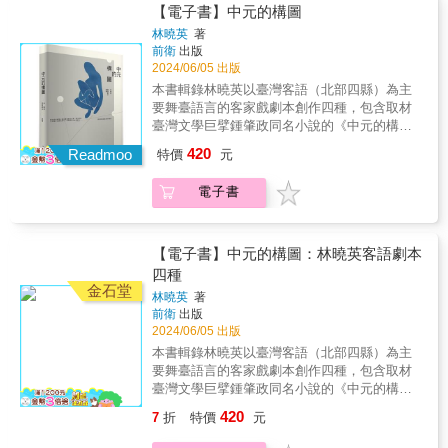
士尼幻想工程團隊的專家智慧，綜整成實體及
一大疊迪拉姆鈔票離開。&hellip;&hellip;窗口後
可具有普遍性，並且會邀請我們所有人，無論
本的人類形象，能夠喚起我們的最深層情感。
【電子書】中元的構圖
「原型」，涉及我們都非常熟悉的基本問題，
虛擬體驗皆可應用的方法指南。書中更提供許
的員工接過我們的迪拉姆，然後他站起來，抱
你的種族、國籍、或性別為何，去探討何以我
每一種「原型」都有一組自己的價值判斷、意
林曉英
著
例如：我是誰？我從哪裡來？死後往那裡去？
多實例參照，跨時代、跨類型、甚至跨星系。
著整包迪拉姆，對我們說：「我去黑市換錢，
們說這些故事很重要的理由。——Shelby
義和性格特點，代表人類不同的基本慾望，而
前衛
出版
什麼是善？什麼是惡？明天會是什麼樣子？昨
不論你是新手或是業界人士，都可從書中發現
你們在這等我，千萬別走喔。」他消失在黑夜
Jiggetts-Tivony，迪士尼現場娛樂創意與高階
所有曾經深深打動我們的角色，其實也都體現
2024/06/05 出版
天到哪裡去了？這些深植於神話中的概念，幾
所需的靈感。各界專業好評我開始在華特迪士
中。過了打烊時間，他滿臉笑意地回來了：歐
開發副總裁在主題環境中，沉浸式敘事是一個
了某種原型，凸顯了人類特定的慾望、追求、
本書輯錄林曉英以臺灣客語（北部四縣）為主
乎可以用來瞭解我們人類遭遇的所有問題，因
尼幻想工程團隊時，有關業務的所有事情幾乎
元來也！本書特色： 法國的臺灣布袋戲藝術推
不斷演變、由觀眾驅動、並以戲劇為重點的媒
價值觀，所以可以深入閱聽者內心、引發共
要舞臺語言的客家戲劇本創作四種，包含取材
為它們是人生的基本、重大問題。這不僅使
都是照慣例以口頭傳達。那是四十年前的事
手學戲因緣、半世紀全球巡演點滴 傳奇藝師第
介，但一直缺少嚴肅的實務性及對話性的剖
鳴。 這些原型幫助角色具備強勁的「性格弧
臺灣文學巨擘鍾肇政同名小說的《中元的構
《千面英雄》有助於個人成長、心靈開發，也
了。 瑪格麗特‧凱瑞森以這本書打造開放資源，
一人稱親述自傳，分鏡感十足，驚險歷程、奇
析。 至今皆然。 本書中，瑪格麗特‧凱瑞森闡
線」，展現角色在故事中的性格變化。每個成
圖》，在民俗聲響景觀中透露出戰爭傷痕；
使它成為所有創作者可以用來掌握廣大觀眾／
《沉浸式敘事法》。書中將公共智識、經驗、
幻故事連篇放送 收錄多幅偶戲國寶人物李天祿
述所謂逃避現實的藝術性，充分說明我們的娛
420
功的角色，都會在故事的進程裡學習並成長，
Readmoo
特價
元
《戲夢情緣》（傳藝金曲獎「最佳劇本獎」入
讀者的重要「工具」。從「外在」到「內
和真實世界的例子匯集起來，揭示職業的價
珍稀影像 臺－法、跨文化藝術交流史祕聞趣故
樂體驗將不斷模糊說故事人和故事參與者之間
到了結尾，該角色應該成為一個從旅程中學到
圍）速寫青春愛情的果敢無畏和志趣追求；
在」，英雄有千種面貌「英雄旅程」不只關於
值。令你不能不沉浸其中。——喬・羅德（Joe
大全
的界線。 進入故事裡，不僅僅是逃避；而是我
許多的「嶄新」人物。 ◆ 以心理學為根基，
電子書
《海東奇逢》（客委會劇本徵選首獎）以臺灣
前往迷宮、森林或洞穴歷險這些「向外」的旅
Rohde），華特迪士尼幻想工程資深執行長瑪
們理解周圍世界的方式。——Todd Martens，
從原型出發，深入角色內心， 因為，原型比你
「海洋客家」為背景，勾勒在地文化「相遇」
程，也可以是一場「內省之旅」，讓故事主角
格麗特邀請每位作家或想成為作家的人，從360
《洛杉磯時報》主題樂園記者瑪格麗特·‧凱瑞森
更了解人。 ●了解人性，剖析角色 你喜歡成為
景致；《巧計勸夫郎》從客家人文傳統出發，
深入探索個人的心靈，在過程中成長、蛻變，
度有利的位置考慮世界的創建。 她也敢於個人
的這本「指南 」是我看過探討下一世代敘事的
受矚目的焦點，即使你可能不承認；你在乎表
呈上日常生活智慧之語。作者透過劇本書寫表
由絕望轉為希望、從脆弱變為堅強。這些心理
化。 瑪格麗特的信念是，如果處理得當，個人
【電子書】中元的構圖：林曉英客語劇本
第一本也是解說最清楚的一本書。 既是給好奇
達自我，聰慧又富有創意，感性與感受力極強
現臺灣客家戲的當代性、在地性與文學性的探
轉變、情緒轉折的「旅程」同樣是「英雄旅
可具有普遍性，並且會邀請我們所有人，無論
四種
者的綜合論述，也是專業人士的說明書。 本身
&mdash;&mdash;這是哪一種原型的人？這樣
索和開拓。 & 好評推薦 & 《海東奇逢》
程」。《千面英雄》也是一部所有創作者尋求
你的種族、國籍、或性別為何，去探討何以我
就是說得很好的故事。——Danny Bilson，南
的人害怕什麼、最關心什麼？是什麼動力在驅
林曉英
著
&hellip;&hellip;認識到臺灣「海洋客家」客裔住
靈感的故事寶庫，讓你認識各種不同文化下擁
們說這些故事很重要的理由。——Shelby
加州大學互動媒體與遊戲部主席做為說故事
前衛
出版
策這種人向前？ 你知道你筆下的角色是哪一種
民&hellip;&hellip;。《中元的構圖》
有不同面貌與能力、卻殊途同歸的千百位英
Jiggetts-Tivony，迪士尼現場娛樂創意與高階
2024/06/05 出版
人、專家、同時也是有色人種女性，瑪格麗特‧
人嗎？你了解他／她嗎？ 不懂人，怎麼寫人的
&hellip;&hellip;是客家戲曲向臺灣文學界當代經
雄；而在「英雄旅程」原型下，每個說故事的
開發副總裁在主題環境中，沉浸式敘事是一個
凱瑞森的聲音對這個行業至為重要。 她的故事
故事？ 每個創作者在寫故事時，多少會遭遇瓶
本書輯錄林曉英以臺灣客語（北部四縣）為主
典的叩門之作。／鄭榮興（文化部重要傳統表
人，仍然可以根據自己的文化、依照自己的意
不斷演變、由觀眾驅動、並以戲劇為重點的媒
已變身成史詩般的園區景觀、及跨越星系、時
頸。 你是否曾經自問：「也許這個故事設定沒
要舞臺語言的客家戲劇本創作四種，包含取材
演藝術「客家八音」保存者，榮興客家採茶劇
圖，來調整你的故事——這就是為什麼英雄會
介，但一直缺少嚴肅的實務性及對話性的剖
代和類型、情感豐富深刻體驗。 而那樣創建世
那麼好？也許我該換個故事寫？」 不，別輕易
臺灣文學巨擘鍾肇政同名小說的《中元的構
團藝術總監） & 原著可視為鍾肇政生命歷程中
有「千面」的原因，並持續風靡全世界所有追
金石堂
析。 至今皆然。 本書中，瑪格麗特‧凱瑞森闡
界的力量都在這裡垂手可得。 請好好使用！
放棄你的故事。有問題的可能不是故事，而是
圖》，在民俗聲響景觀中透露出戰爭傷痕；
所受殖民、戰爭等傷害陰影下的創傷書寫，
求共鳴、在英雄角色身上尋找自己的觀眾／讀
述所謂逃避現實的藝術性，充分說明我們的娛
420
7
折
特價
元
——Amber Samdahl，華特迪士尼幻想工程前
你的角色。 因為你沒讓他有血有肉有靈魂，所
《戲夢情緣》（傳藝金曲獎「最佳劇本獎」入
&hellip;&hellip;相較於鍾肇政創作時代的形格勢
者的心。◆■「英雄旅程」故事創作【3大幕 X
樂體驗將不斷模糊說故事人和故事參與者之間
執行創意總監窺看幕後經常使幕後的一切見光
以你無法了解他／她，所以無法讓故事好好走
圍）速寫青春愛情的果敢無畏和志趣追求；