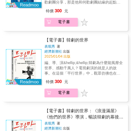
歡劇團分享，那是他和何歡劇團結緣的起點。&
間，他看見許多病友面對病痛的掙扎，深刻理
Readmoo
他說他認識了懷安團長，認識團內的工作夥伴
解除了專業的醫療介入外，治療過程中的陪伴
300
特價
元
和表演工作者們，不知道為什麼，他對這一群
與心理支持更是關鍵，這樣的關懷不僅病人需
人總是有股親切感。&目前為止，何歡劇團已經
要，陪病的家屬甚至醫護人員也都有需求，也
電子書
累積超過八百場的公益演出，超過十九萬人次
因此，何懷安想到可以用自己擅長的表演來滋
的觀眾人數，投入超過一千兩百位的表演工作
養這樣的環境，給予這些人力量，喚起他們對
者。絕大多數的人很難想像，是什麼樣的動力
於生命的熱情和希望，持續保有治療的動力，
讓這個公益劇團能運作超過二十年？&後來，何
【電子書】韓劇的世界
於是，何歡劇團在2003年誕生了。&對於曲智
懷安團長主動詢問曲智鑛，希望有機會能跟他
鑛來說，何歡劇團在透過表演與服務對象互動
表珉秀
著
合作寫一本關於何歡劇團的書，曲智鑛立刻就
經濟新潮社
出版
的歷程本身就是一種療癒。因為藝術就蘊含著
承諾可以幫忙。奇妙，或許是磁場對了，這個
2025/01/04 出版
治療的力量，藉由參與表演藝術可以探索自
人、這件事就有著這樣的魔力，讓人願意投入
我、與外界互動，藝術創作的過程就是一場自
編、導、演&hellip;&hellip;韓劇為什麼能風靡全
共襄盛舉。&何歡劇團成立的初衷是安哥因女兒
我探索、賦能的旅程。美國藝術治療的先驅之
世界、感動千萬人？電視劇演的就是人的故
罹癌治療期間發願，女兒的名字何歡也就成為
一Edith Kramer認為藝術不僅能夠美化我們的
事。在這個「平行世界」中，觀眾彷彿也在裡
劇團團名。團長陪伴女兒在臺北榮總治療期
生活，還能夠平復情緒上的動盪，提升我們對
面過了一生。雖然偶爾也做作拖戲，但我們仍
300
間，他看見許多病友面對病痛的掙扎，深刻理
Readmoo
特價
元
周遭世界的認知，從而達到情緒的淨化和自我
免不了「入戲」，跟著劇情歡笑流淚。而施展
解除了專業的醫療介入外，治療過程中的陪伴
認知的增強。所有參加者在參與何歡劇團的表
魔法的編劇、導演、演員們，又是怎麼想，怎
與心理支持更是關鍵，這樣的關懷不僅病人需
電子書
演過程中，自我療癒自然而然地發生，而當表
麼工作的呢？韓劇推手、曾執導過《浪漫滿
要，陪病的家屬甚至醫護人員也都有需求，也
演結束時也代表著我們已經達到了治療的目
屋》《他們的世界》《IRIS 2》的表珉秀導
因此，何懷安想到可以用自己擅長的表演來滋
標，對服務對象、對參與演出的表演工作者。
演，首次分享電視劇製作的一切！&專業推薦:
養這樣的環境，給予這些人力量，喚起他們對
思考及此，就更清楚知道為什麼何懷安團長能
白色豆腐蛋糕& 影評人吳洛纓& 金鐘編劇李屏
【電子書】韓劇的世界：《浪漫滿屋》
於生命的熱情和希望，持續保有治療的動力，
一直堅持到現在。&本書希望記錄這些年來因何
瑤& 作家重點就在括號裡& 影評人陳世杰& 金
《他們的世界》導演，暢談韓劇的幕後製
於是，何歡劇團在2003年誕生了。&對於曲智
歡劇團而誕生的生命故事，認識這些義無反顧
鐘編劇、文化大學戲劇系副教授陳慶德& 韓國
作經驗
鑛來說，何歡劇團在透過表演與服務對象互動
表珉秀
著
的劇團工作人員與表演工作者，以及在背後支
文化研究者、《韓味》作者陸玉清& 資深編
經濟新潮社
出版
的歷程本身就是一種療癒。因為藝術就蘊含著
持著他們的贊助人與家人，透過文字的書寫呈