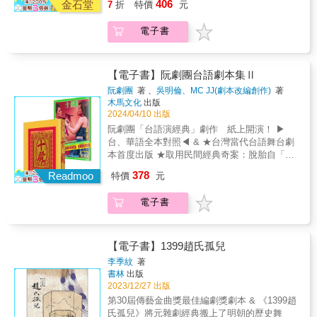
以實質的角色出現，比如《魔戒》中那些拿著
406
善、好用，而且非常有趣。——凱瑟琳‧鮑威爾
金石堂
7
折
特價
元
講究的細節。 真希望我剛起步時有這本書，現
曲的某類典型結構以及經典文本進行考證解
髮女妖」正反兩派原型 &bull; 各種原型關心什
本書，想見曉英從案頭到劇場實踐，充滿毅力
劍現身的飢餓半獸人。英雄在這時候必須決定
（Catherine Powell），Airbnb全球接待主管，
在終於有了，我很開心。 很有啟發性！——孫
讀。第三部分試圖深化戲曲理論的探索，容納
麼？害怕什麼？鞭策他／她的動力是什麼？
的種種堅持。／施如芳（劇作家，國立臺灣大
繼續這趟旅程，然後在過程中經歷個人的轉
前迪士尼樂園西區總裁相較於其他敘事小說，
電子書
潞南（Nancy Seruto），創意執行長，2020年
更多的研究視野：結合闡釋人類學還原戲劇發
&bull; 其他角色怎麼看待此原型？最適合搭檔
學戲劇學系兼任助理教授） &
化。 到最後，他們會完全不同於故事一開始的
為適地性（location-based）互動體驗創作故
Buzz Price終身成就獎瑪格麗特‧凱瑞森的精彩
生語境，深描戲曲文化的地方性知識；從民俗
哪些原型的人？該原型的優點、缺點分別是什
那個人。◎第二幕：啟蒙6. 試煉之路：英雄在
事，伴隨來的是完全獨一無二的連串挑戰，而
書籍《沉浸式敘事法》終於讓我們有一本為適
學角度切入戲曲史，拓展和豐富戲曲研究的內
麼？ 每個原型都有自己的一套動機、恐懼和掛
這階段必須面對好幾場考驗，通常至少會失敗
想要掌握這個相當新的媒體，沒有比瑪格麗特‧
地性娛樂製作故事的權威指南，以她在故事工
涵；利用類型學方法，重新審視戲曲的審美機
心的事物，這些都會推動角色前進，也推動情
【電子書】阮劇團台語劇本集Ⅱ
一次。它也有可能是一連串的阻礙，讓英雄在
凱瑞森的《沉浸式敘事法》更好、更令人驚艷
藝方面的真實世界經驗為後盾。無論你在哪個
制與功能。第四部分回顧海峽兩岸戲曲的交流
節發展。 ◆列舉經典影視作品中的角色、文學
阮劇團
著 、
吳明倫、MC JJ(劇本改編創作)
著
這個階段學會運用那些工具和他的夥伴。英雄
的指南書了。 從主題到創建世界，再到入這一
領域，這本書都會幫你創造引人入勝的故事，
與傳播的歷程，提出相互借鑒、共同發展的若
中的形象或歷史人物，幫助你掌握角色原型的
木馬文化
出版
在這裡面臨最大挑戰、最強的敵人，可能是魔
行，這本書有你成為互動敘事專家所需要的一
捕捉並緊握觀眾的心和注意力。——Bob
干思路。
重點。比如： &bull; 電影《星際大戰》中的
2024/04/10 出版
王、朋友反目或是新的敵人。他必須通過一連
切！——Matt Martin，盧卡斯影業故事集團資
Rogers，BRC Imagination Arts創辦人兼執行
「天行者」路克、《駭客任務》的尼歐，屬於
阮劇團「台語演經典」劇作 紙上開演！ ▶
串的試煉。這是英雄生命中最晦暗的時刻、存
深創意長驅動敘事的手法植根於真正的好奇、
長瑪格麗特‧凱瑞森《沉浸式敘事法》寫得就像
男性「救世主」原型 &bull; 電影《鐵達尼號》
台、華語全本對照◀ & ★台灣當代台語舞台劇
亡的關頭。7. 與女神相會：英雄在這裡需要緩
同理、以及直指觀眾核心的深入關懷，瑪格麗
沉浸式體驗。 她獨特的能力和個人經驗，加上
的蘿絲、《魔鬼終結者》的莎拉康納，屬於
本首度出版 ★取用民間經典奇案：脫胎自「台
下腳步，以便調整他們的想法／觀點，並消化
特的書邀請讀者踏上探索之旅。透過清晰的解
對普世敘事的熱愛，為讀者創造一份路線圖，
「亞馬遜女戰士」原型 &bull; 影集《星際爭霸
灣五大奇案」的全新創作 ★包含團員專訪、創
一下自己的改變。他們這時會遇到一位指導
說，她闡述故事與設計間的相互依賴，揭開我
在書中找到他們的場域與慰藉。——Diana
378
戰：重返地球》的史巴克、經典文學《傲慢與
Readmoo
特價
元
作自述、導讀觀點，更全方位理解劇作 & ＝＝
者，或某個值得他們信任的人物，幫助英雄把
們藝術形式的神祕面紗，從最大概念到愈來愈
Williams，獲獎製作人，Kinetic Energy
偏見》的達西，屬於「商人」原型 &bull; 經典
＝＝＝＝＝Tsa̍p-tiān｜十殿｜Palaces: Outside
這趟旅程後面的階段看得更明白。這個人物不
講究的細節。 真希望我剛起步時有這本書，現
Entertainment共同創辦人沉浸式敘事是非凡的
文學《綠野仙蹤》中的桃樂絲、《大亨小傳》
電子書
In and Inside Out＝＝＝＝＝＝＝ & 阮劇團台
一定得是女性。不論他／她是誰，都會傳授英
在終於有了，我很開心。 很有啟發性！——孫
藝術，把我們的思緒帶去其他地方，帶到新
的黛西屬於「天真少女」原型 這些角色，都遠
語舞台劇鉅作《十殿》 「人間罪孽，不顧天堂
雄某種智慧，讓英雄有所成長。8. 狐狸精女
潞南（Nancy Seruto），創意執行長，2020年
的、令人興奮的東西上。 故事就在我們身邊，
比他們的原型更為豐富，但正是這些原型激發
反對。」 & 大時代下，誰是身不由己的小人
人：象徵造成英雄意識侷限的誘惑。這也是旅
Buzz Price終身成就獎瑪格麗特‧凱瑞森的精彩
是我們的一部分。這本書幫助我們更瞭解如何
了創作者的想像力，得以用更多的細節塑造出
物？ 脫胎台灣五大奇案，探問世上因果百態──
程中的試煉，英雄必須克服或避開它們。待在
【電子書】1399趙氏孤兒
書籍《沉浸式敘事法》終於讓我們有一本為適
看、如何縝密規劃使故事成為可能的過程。這
這些生動的人物，成為經典的影視或文學角
& 每個城市都有一顆擁有者賣不掉、一般人買
舒適圈（或留在安慰者的懷抱），這個誘惑可
地性娛樂製作故事的權威指南，以她在故事工
李季紋
著
是一份信仰聲明，證明為故事發聲及提供形式
色。 ◆從理解原型出發，幫助你學會運用原型
不起的都市之瘤。那是一座住商混合大樓，因
以很強烈，甚至有時可能難以抗拒。但英雄必
藝方面的真實世界經驗為後盾。無論你在哪個
書林
出版
的藝術與工作至為重要。——Zach Riddley，
來創造獨特的角色，開展原創的故事。 &bull;
形形色色理由而終究在精華地段荒蕪，風波不
須拒絕這個誘惑、繼續前進，勇敢高貴地面對
領域，這本書都會幫你創造引人入勝的故事，
2023/12/27 出版
華特迪士尼幻想工程創意組合執行長對我們長
運用原型的時候也需要發揮創意：《黑道家
斷、再起不能。 & 《十殿》就是以這樣一棟大
前方的危險。9. 向父親贖罪：這是旅程當中，
捕捉並緊握觀眾的心和注意力。——Bob
第30屆傳藝金曲獎最佳編劇獎劇本 & 《1399趙
期職業生涯都在沉浸式敘事世界裡錘鍊的人來
族》（The Sopranos）影集裡黑幫老大東尼是
樓為背景，加上「台灣五大奇案」元素發展交
英雄情感最脆弱的環節。他在這個點上必須正
Rogers，BRC Imagination Arts創辦人兼執行
氏孤兒》將元雜劇經典搬上了明朝的歷史舞
說，我們已經明白，我們的道路不是一種選
這個原型，《歡樂單身派對》（Seinfeld）影集