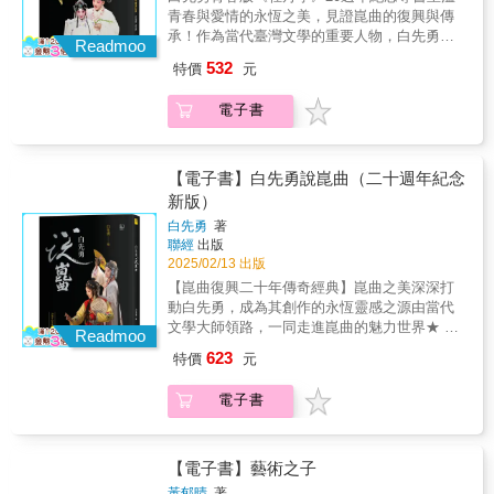
要貢獻。《此曲只應天上有》集結青春版《牡
須抱著這樣的心情。我會把《安娜‧卡列尼娜》
裡行間與封面書藝中感受崑曲的雅韻悠長。
青春與愛情的永恆之美，見證崑曲的復興與傳
丹亭》二十週年臺灣慶演、北京慶演、南京慶
的最後一句當成台詞吟誦：「無論我發生什麼
《白先勇說崑曲》不僅是一部對崑曲藝術深刻
承！作為當代臺灣文學的重要人物，白先勇以
演等經典場次的眾多名家賞析專文，演員及製
Readmoo
事，都無所謂，我人生的每分每秒，都不會毫
探討的著作，更是一部充滿文化復興熱情的生
其深厚的文化底蘊和對傳統藝術的熱愛，成功
作團隊成員現身說法，更收錄白先勇與藝術家
532
特價
元
無意義。」
命之書，邀您一同感受崑曲之美，領略百戲之
將青春版《牡丹亭》打造成崑曲的現代經典。
奚淞的精彩對談，深度探討崑曲藝術的傳承與
祖的藝術風華。
他不僅是這部作品的總製作人，更是文化傳承
創新，帶領讀者全方位感受崑曲的永恆魅力與
電子書
的推動者。白先勇從小與崑曲結緣，深知其傳
文化深度。
承不易，於是攜手蘇州崑劇院，集結兩岸精
英，將這部經典劇作重新詮釋，吸引了無數年
輕觀眾，讓崑曲在21世紀重新煥發青春。青春
【電子書】白先勇說崑曲（二十週年紀念
版《牡丹亭》自2004年首演以來，已成為崑曲
新版）
界的經典之作。2024年迎來二十週年，意義深
白先勇
著
遠。在這本紀念專書中，我們將共同回顧青春
聯經
出版
版《牡丹亭》自首演以來的輝煌歷程，探索其
2025/02/13 出版
在崑曲復興、文化交流及教育推廣等方面的重
【崑曲復興二十年傳奇經典】崑曲之美深深打
要貢獻。《此曲只應天上有》集結青春版《牡
動白先勇，成為其創作的永恆靈感之源由當代
丹亭》二十週年臺灣慶演、北京慶演、南京慶
文學大師領路，一同走進崑曲的魅力世界★ 新
演等經典場次的眾多名家賞析專文，演員及製
Readmoo
增二十週年紀念版全新序言 ★★集結牡丹一
作團隊成員現身說法，更收錄白先勇與藝術家
623
特價
元
百、牡丹兩百慶演專家賞析，演出團隊心得感
奚淞的精彩對談，深度探討崑曲藝術的傳承與
想★★ 封面由書法名家董陽孜親筆題字 ★★
創新，帶領讀者全方位感受崑曲的永恆魅力與
電子書
增加多幅精美外景劇照 ★崑曲是中國戲曲藝術
文化深度。
的瑰寶，集百戲之大成，素有「百戲之母」之
稱。白先勇認為，崑曲不僅是藝術表現的巔
峰，更是中國人情感的具體詮釋。白先勇長期
【電子書】藝術之子
致力於崑曲的復興與推廣工作，並自許為「崑
黃郁晴
著