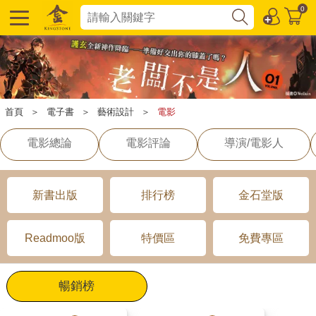
0
首頁
＞
電子書
＞
藝術設計
＞
電影
電影總論
電影評論
導演/電影人
新書出版
排行榜
金石堂版
Readmoo版
特價區
免費專區
暢銷榜