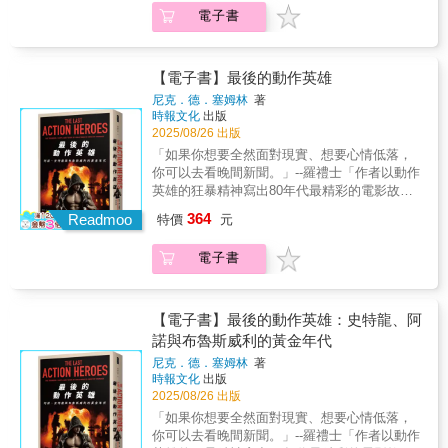
選2025年度十大好書之一 ★亞馬遜編輯精選最
片，是在記憶裡喚起我們對一個事情的關注，
未來」當作創作核心。在他看來，電影是「黑
會發生什麼事？你會逐漸感覺喘不過氣。然後
倫提諾電影與義式西部片，此為正常現象。如
勢，並深知如何將最草根的氣息，用最娛樂的
取勝的電影，構築出猶如私小說般豐富飽滿的
電子書
熊和禿鷹，但無論怎麼處理與結合，結果總是
佳傳記／回憶錄 NO.1 ★上市即空降《紐約時
幫助她，其實也是幫助我們記憶裡的一部分，
暗中的光」，能凝聚人心、改變文化。 ●展
感到心臟狂跳。接著，你的胸腔好像要爆開
因而重刷《黑色追緝令》超過十次，並燃起拍
方式呈現。用iPhone拍電影，不是要標新立
小津電影。」——竹林出 Takebayash Izuru
無法產生想要的衝擊。接著，他們用樂器實
報》暢銷榜 ★Goodreads超過10,000則感動好
對我們來說很重要，我覺得對我們的後㒣留下
望未來：執導《魔法壞女巫》時，朱浩偉將自
了。」哥吉拉不死，但扮演哥吉拉的人卻要甘
片的衝動，本書編輯與作者概不負責。
異，而是要用它的機動性，捕捉最真實的氛
驗。管樂器行不通——聲音太簡單，不夠像生
評 ★《華爾街日報》、《衛報》、《洛杉磯時
一個歷史見證是非常重要的。推薦語 侯孝贀
己比喻為桃樂絲和艾法芭，帶著懷疑、希望與
冒生命危險。更多幕後花絮、製作祕辛，一次
圍。 「這是必要的。我們是在真實的空間拍攝
物的叫聲。測試過不同樂器之後，他們決定使
報》&hellip;&hellip;專文推薦 ＿＿＿＿＿＿＿
（國際知名導演）看蕭菊貞的紀錄片很舒服，
【電子書】最後的動作英雄
決心，走向未知的翡翠城。他認為故事的力量
解答哥粉與怪獸迷！ 哥吉拉第一次飛？第一次
──擁擠的公寓、狹窄的小巷、實際營業的麵
用低音提琴（弦低音）的極低音域聲音……在
＿＿＿＿ 「帕西諾在紙上的爆發力與他在銀幕
像是閱讀一篇散文，很容易令人動容，那是作
能跨越時代，而他的使命就是「持續拍電影，
講話？哥吉拉兒子的名字來自小朋友的投稿？
尼克．德．塞姆林
著
攤。我不希望我們的存在破壞那些地方的自然
哥吉拉內部──穿怪獸裝的人在哥吉拉創始期，
上一樣令人著迷。《一片草葉》讓讀者切身感
者很真實的情感，也是她發自內心的感受，讓
直到有人把你攔下來」。★＿＿這本書，獻給
哥吉拉二十週年為什麼要選址沖繩？和哥吉拉
時報文化
出版
能量。我們控制現場人數，只下留六位工作人
缺乏參考的特技演員必須全靠自己摸索和堅
受一位從卑微起點出發的藝術家，如何在年少
我想起當年我拍攝《童年往事》的心情⋯⋯
你……獻給在夾縫中成長的你，在世界劇變中
一起守護沖繩的還有風獅爺？打怪獸看似風
2025/08/26 出版
員，我們隱身在人群中，捕捉最真實的氛
持，克服沉重、酷熱、爆破、污泥和絕對孤
時就愛上了『表達的力量』，並一路走過掙
尋找方向的你，在創作邊緣追尋聲音的你──這
光，但面對預算限制，也不得不使用「公關
「如果你想要全然面對現實、想要心情低落，
圍。」 「我們融入得太自然，竟有人走來跟蔡
獨，演繹出風格。中島春雄：「導演本身不知
扎、靈感、悲劇與勝利&hellip;&hellip;這本書真
本書，屬於你。【得獎與推薦記錄】◎亞馬遜
用」的怪獸裝和庫存片段？身為反派的機械哥
你可以去看晚間新聞。」--羅禮士「作者以動作
淑臻小姐點麵，挺有趣的。有幾次我們乾脆讓
道怪獸裝有什麼可能性。你必須鑽進去嘗試行
摯得令人落淚。」&mdash;&mdash;《華盛頓
冠軍暢銷書◎亞馬遜最佳人物傳記與回憶
吉拉也有支持者，並在近年的好萊塢大片客串
英雄的狂暴精神寫出80年代最精彩的電影故
她煮了幾碗。」 ▌拍片心法，誠意全解析 【提
動才能夠決定怎麼做。大多數打鬥是在攝影當
觀察家報》 ＿＿＿＿＿＿＿＿＿＿＿ 艾爾．帕
錄 「朱浩偉將《觀景窗》寫成激勵人心的
登場？第一位女性編劇是從五十份投稿裡選出
事，更呈現出它們對現代文化的意義……有料
案籌拍】──獨立製片的創作優勢VS籌資劣勢
天才決定，因為我必須看到實際布景才能想出
364
西諾生於紐約南布朗克斯的貧困街頭， 從小父
Readmoo
特價
元
作品，提醒我們夢想的力量，以及在逆境中保
的？《機械哥吉拉的逆襲》（1975）之後，哥
又有娛樂感的好書。」--克里斯．納沙瓦提
歷時25年的籌拍∣超機動拍片小隊∣自己的場景自
東西來……讓怪獸打得有趣全靠演員。」薩摩
親缺席，母親長年與病痛搏鬥，命運的壓力讓
持堅定與專注的可貴。這是一個關於身分認
吉拉似乎從大眾眼前消失？長達九年的空窗
（Chris Nashawaty），美國資深影評人從前，
己勘∣機遇式選角∣逗馬拍片精神∣國際合拍 【劇
劍八郎：「在哥吉拉裡面待一陣子會發生什麼
他在陰影裡成長。 當過帶位員、送報小弟、大
同、創造力和藝術家精神的故事，令人感同身
期，面對《星際大戰》帶來的科幻片爆發，有
電子書
有個熱血賁張、肌肉炸裂的電影時代每個英雄
本撰寫】──作者性，娛樂性，我全都要！ 歷時
事？你會逐漸感覺喘不過氣。然後感到心臟狂
樓管理員； 曾被戲院解雇、被導演開除、被評
受，動人、風趣、揪心，與每個努力開拓自身
什麼新製作本來有可能實現？為什麼集結東寶
都沒有特異功能、每場打鬥也沒有特效加持他
25年的三階段田調∣非三幕劇的娛樂寫法∣角色設
跳。接著，你的胸腔好像要爆開了。」哥吉拉
論界否定。 一次次被推到生活谷底，他卻總能
場域的人息息相關。」──J.J. 亞伯拉罕，知名
宇宙總共11隻怪獸的《怪獸總進擊》是哥吉拉
們用拳頭和槍械（以及嘴炮）來伸張正義、捍
計心法∣真實台味的對白怎麼寫 【攝影分鏡】
不死，但扮演哥吉拉的人卻要甘冒生命危
在絕望中重新找到舞臺的方向── ◤所謂天賦
導演 「這本回憶錄，將為懷有抱負的新世
電影的巔峰，也是怪獸電影史的分水嶺？《全
衛世界和平這是八個硬漢的人生故事，也是你
【電子書】最後的動作英雄：史特龍、阿
──夜市這麼擠怎麼拍？ 「隱入」人群的拍法∣
險。 更多幕後花絮、製作祕辛，一次解答哥粉
&hellip;&hellip;就是混凝土中生長出的一片草葉
代電影人帶來靈感，幫助他們找到一張通往明
體怪獸大進擊》是以「迷你拉」為主角的兒童
我的美好回憶七?年代的美國迫切需要英雄：越
感官沉浸攝影術∣iPhone拍片守則∣拍攝動線場面
諾與布魯斯威利的黃金年代
與怪獸迷！哥吉拉第一次飛？第一次講話？哥
◢ 在帕西諾的人生裡，舞臺與攝影機就是那條
確目標的藏寶圖！」──史蒂芬・史匹柏，知名
片？反映種種污染問題的《哥吉拉大戰黑多
戰慘敗、股市暴跌、總統被起訴，到處瀰漫著
調度打光調色∣185場戲的超搞剛分鏡會議 【剪
吉拉兒子的名字來自小朋友的投稿？哥吉拉二
縫隙；能讓光線照進來，讓他生長。 「然後，
尼克．德．塞姆林
著
導演 「真誠、感性，智慧難以言喻。這本
拉》，「黑多拉」的名字來自日文的「污
絕望感。就在這時，救世主到來了！一共有八
輯音效】──西恩．貝克的剪輯絕招 外國人剪台
十週年為什麼要選址沖繩？和哥吉拉一起守護
時報文化
出版
在某一晚的演出裡，事情突然間就發生了。那
充滿洞察力與啟發性的回憶錄，來自一位真正
泥」？如果《全體怪獸大進擊》是怪獸迷兒童
位。首先是心思和文筆都與外表反差極大的
灣片∣超自由交叉剪輯∣用剪輯雕塑角色∣用剪輯創
沖繩的還有風獅爺？打怪獸看似風光，但面對
2025/08/26 出版
種『表達』的力量在我面前揭曉。我甚至沒有
的說故事者，絕對是必讀之作。」──楊紫瓊，
的夢想，這一部就是惡夢？因為基多拉，哥吉
「義大利種馬」史特龍，以及美國夢的實踐者
造氛圍∣「魔鬼手主題曲」∣夜市收音挑戰 【推薦
預算限制，也不得不使用「公關用」的怪獸裝
特別去追求，但它就這樣來了。我知道自己以
「如果你想要全然面對現實、想要心情低落，
奧斯卡影后 「就像拍電影一樣，朱浩偉施
拉開始從壞怪獸成為守護神？基多拉和哥吉
「環球先生」阿諾。再來是「他不需要武器，
人推薦語】 ★「台灣影人鄒時擎在西方影壇深
和庫存片段？身為反派的機械哥吉拉也有支持
後再也不用煩惱了。煩惱吃不吃得飽、賺不賺
你可以去看晚間新聞。」--羅禮士「作者以動作
展魔法，帶領我們展開一場奇幻旅程，穿越他
拉，哪一隻才是最強怪獸？第一隻攻擊廣島的
他自己就是武器」的武術大師羅禮士。布魯
耕多年，如今帶著台灣故事《左撇子女孩》抵
者，並在近年的好萊塢大片客串登場？第一位