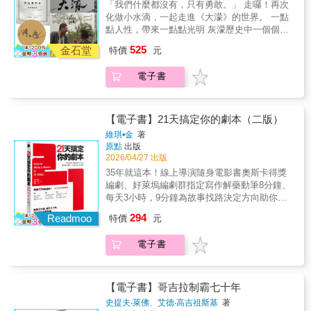
矗立天地之間的巨木身影。影片拍攝足跡跨越
『自己嘗試重現』之間的距離，當中缺乏的就
「我們什麼都沒有，只有勇敢。」 走囉！再次
導演、最佳劇本獎★第22屆韓國電影評論家協
受、體會及思考影像美術對這片土地的反
Terminator）編劇，《異形 2》（Aliens）、
臺灣多處深山地帶：丹大林道卡社溪流域、卡
是「技術」。請好好思考如何填補差距，思索
化做小水滴，一起走進《大濛》的世界。 一點
會獎最佳電影、最佳男／女主角獎★第39屆百
饋。」——王誌成▌《大濛》紀念套書特色：★
《世界末日》（Armageddon）製片「琳達‧席
阿郎溪、大安溪上游、邊吉岩泰崗溪、桃山詩
和挑戰的過程中，你會漸漸找到各種需要的
點人性，帶來一點點光明 灰濛歷史中一個個小
想藝術大賞最佳電影、最佳導演★第3屆美國棕
紙上完整記錄金獎導演陳玉勳與團隊如何拍出
格的書在幫你在考察人物時，也幫你考察自己
倫山區域、大雪山林道、大鬼湖暨本野山，以
『技術』。──田中健詞 導演 / 代表作
人物，像一滴滴水匯聚成霧成雨成河成海， 成
櫚泉國際電影節奧斯卡獎★第29屆美國西雅圖
525
台灣最難刻畫的主題與時代★收藏三度金獎電
的想法。這本書沒有廢話，引導你得到簡單易
金石堂
特價
元
及棲蘭山區。鏡頭不僅記錄找樹過程中的艱難
《PUNCHMEN》（パンチメン）‧我本身沒有
為台灣歷史有悲有喜的大濛時光 金獎製作團隊
國際電影節最佳男／女主角獎
影美術指導王誌成精彩場景設計手稿★育雲的
懂的答案，並且激發你的創造力。」──菲‧卡寧
探索，也拍攝了桃山神木等身照的拍攝過程，
就讀過影像相關的學校或科系。在高中電影社
華文創＋金獎導演陳玉勳+金獎美術王誌成 66
手繪故事《阿迷與阿水》復刻登場★主創團隊
（Fay Kanin），《教師之戀》（Teacher's
電子書
以及索道木解綱索的歷史紀錄。那些埋藏在森
開始接觸8mm電影，出社會後經常加班、出
張精選劇照‧30張美術手稿‧12個年代場景‧6個關
(監製、導演、演員、場景、服裝、設計、燈
Pet）編劇，美國電影藝術與科學學院前主席
林深處的故事，透過影像與紀錄，再次被看
差，要兼顧拍片很不容易，但為了將來能把拍
鍵畫面與物件‧20篇主創祕辛 《大濛》紀念套
光、音樂、美術設定、特效……)親筆撰寫幕後
「這本書對那些試圖超越刻板寫作、寫出原創
見。然而，尋找巨木並不只是一次單純的登
片當本業，我定下四個守則：(1)每年至少拍一
書，圖文一次收藏 《阿迷與阿水》畫本產品說
製作祕辛關於電影《大濛》▌故事《大濛》以
性的小說家與劇作家來說，非常有用。」──琳
山。究竟——找樹團隊如何在廣袤山林中尋獲
部作品（即使不是科班出身，持續拍攝也會變
明 尺寸14x20cm 頁數 32p 印刷 黑白 紙張 進
【電子書】21天搞定你的劇本（二版）
1950年代台灣白色恐怖時期為背景，講述嘉義
達‧韋尼斯博士（Dr. Linda Venis），UCLA 編
巨木？如何在行程開始之前預測巨木的高度？
厲害吧？）(2)使用現有的資源（因為沒時間，
口漫畫紙(騎馬釘) 「我們現在的風景，都是前
維琪•金
著
來的15歲少女阿月，哥哥育雲被槍決後，她決
劇推廣教育學程（Extension Writers’
如何攀上高聳入雲的巨樹，實際測量它們的真
想到題材就立刻寫成劇本，速速拍出來）(3)找
人所建立的，我希望我們也可以為後代的人，
原點
出版
定隻身到從沒去過的台北，領回哥哥的屍體。
Program）主任
實高度？這些問題的答案，正隱藏在一次次深
出循環的模式（拍攝、上映、分析檢討、經驗
建立美好的風景。」&mdash;&mdash;陳玉勳
2026/04/27 出版
這段尋親的旅程充滿冒險，透過她的視角我們
入山林的探索之中。本書在紀錄片之外，以圖
運用在下次拍片。向工作人員和演員分享後續
「《大濛》所散發的渲染力遠遠超出我的預
35年就這本！線上導演隨身電影書奧斯卡得獎
得以從一群如趙公道等小人物認識時代也認識
文並茂的延伸補述，讓讀者得以更深入地理解
的回饋，願意幫助的人也會越來越多）(4)自我
期，值得我一輩子感受、體會及思考影像美術
編劇、好萊塢編劇群指定寫作解藥動筆8分鐘、
人性。片名「大濛」音同台語的「罩雺」（tà-
這場追尋巨木的旅程。透過細緻的文字與多位
推銷（主動找在影展認識的製片聊天，分享自
對這片土地的反饋。」&mdash;&mdash;王誌
每天3小時，9分鐘為故事找路決定方向助你逐
bông），呼應那個噤聲、看不清真相的動盪時
找樹達人的完整訪談，記錄下這些熱愛臺灣的
己想拍怎樣的電影，擅長哪種類型，拓展今後
成 ▌《大濛》紀念套書特色： ★紙上完整記錄
頁完成你的編劇夢，只差這21天！◆熱銷35
代，也蘊含了霧散後，人與人之間出現更多理
人，如何以滿懷熱忱的行動走進山林，如何在
合作的可能性）──安田真奈 導演‧編劇 / 代表
294
金獎導演陳玉勳與團隊如何拍出台灣最難刻畫
Readmoo
特價
元
年、多國語言翻譯，新進奧斯卡得獎編劇、好
解的希望。▌得獎與影展紀錄☆全台票房1億1千
一次次探索與討論之中，逐步拼湊出巨木存在
作《幸福的開關》（幸福﹝しあわせ﹞のスイ
的主題與時代 ★收藏三度金獎電影美術指導王
萊塢編劇圈的入行用書！◆教你製作「9分鐘電
2百萬元☆榮獲第62屆金馬獎最佳劇情片、最佳
的線索。這不只是尋找巨木的過程，更是一段
ッチ）‧近年攝影機的性能越來越強大，這是一
誌成精彩場景設計手稿 ★育雲的手繪故事《阿
電子書
影路標」，一開始就替每頁劇本確定方向。◆
原著劇本、最佳美術設計、最佳造型設計、觀
重新看見臺灣森林的旅程。那些仍然矗立天地
個陷阱。一旦安於「再暗也能拍得清楚」的器
迷與阿水》復刻登場 ★主創團隊(監製、導演、
提供「8分鐘寫作法」，提高編劇效率，解決故
眾票選最佳影片☆金馬影展TGHFF開幕片☆入
之間的巨木，提醒著我們：這片島嶼的森林，
材，便容易忽略燈光的設計，拍出說好聽是
演員、場景、服裝、設計、燈光、音樂、美術
事卡住的問題。◆協助你發現內心故事、你的
選第28屆義大利烏迪內遠東國際影展主競賽單
仍在呼吸，也仍在等待被看見。這些珍貴的紀
「寫實」，實際上只是沒打光、暗成一團的影
設定、特效&hellip;&hellip;)親筆撰寫幕後製作
內心電影，挖掘你的編劇潛力◆如同貼身指導
元 ☆*國際各大影展競相邀約：香港國際電影
【電子書】哥吉拉制霸七十年
錄與故事，值得讀者一再品味，也值得長久珍
像。不打光使用一千萬圓的專業攝影機，好好
祕辛 關於電影《大濛》 ▌故事 《大濛》以1950
般，帶你一步步，從初稿、修稿到完稿「逐
節、亞洲躍動影展、全州國際影展、聖地牙哥
史提夫‧萊佛、艾德‧高吉祖斯基
著
藏。關於《神木之島》電影紀錄片過去百年
打光使用十萬圓的單眼數位相機，不用比也知
年代台灣白色恐怖時期為背景，講述嘉義來的
頁」達成。◆以過來人角度，協助編劇們找到