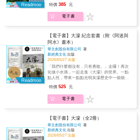
臺灣黑熊，又怎麼能錯過臺灣神木呢？朱賢
經驗出發，告訴你技術之外，更需要知道的現
翔的瞬間。那些夢幻般的片刻，是整部電影最
385
公主。她面容扭曲、手腳抽搐，鐘斗仍深深被
Readmoo
誰在講話？․我的人物關心什麼？是通過行動和
特價
元
哲 導演李根政 老師徐嘉君 副研究員／找樹
實。‧拍一部電影要花多少錢？「電影分析表」
溫柔的時刻，也是最悲傷的幻覺。電影在現實
她吸引，並在衝動下做出大膽之舉。意外事件
態度傳達出來，或是獨白？․對白能否反映不同
的人計畫主持人黃建業 電影學者／影評人鴻
和「劇情表」有何不同、有多好用？‧怎麼買器
與幻想之間穿梭，冷與熱、骯髒與純潔交錯。
後，兩人對彼此都萌生了情感。兩名同樣被世
人物在態度上的反差？․我的配角是否正在接管
電子書
鴻 導演/詩人感動推薦—— 按姓氏筆畫排序
材？如何拉通告表，才能減少各組人員的等待
李滄東讓鏡頭誠實到近乎殘忍，卻也在最絕望
界遺棄的人，意外地在彼此身上找到理解與渴
故事？這種接管是使故事受到損害，還是使其
「英國植物採集家威爾遜於1918年寫下的文字
時間？‧開鏡前的失眠夜晚，就靠反覆check確
的縫隙裡，種下了微小的希望。打破幻想與現
望。鐘斗的愛笨拙又莽撞，公主雖被囚於病
得到有趣的發展？․我的人物是否都在故事中承
深深吸引著我。自此，我渴望在臺灣高山有這
認表當安眠藥？‧如何在片場做出仿真太陽光、
實的界線，《綠洲》橫掃各項國際大獎──★第
體，卻在他面前獲得自由，孤獨的心靈就此漸
擔起某種功能？․我是否願意暫時跟隨該人物，
樣與巨木的美麗際遇。拍攝後，我的驚嘆聲未
月光、汽車大燈？‧錄幾軌才能確保台詞準確收
59屆威尼斯影展國際影評人費比西獎、最佳導
【電子書】大濛 紀念套書（附《阿迷與
漸靠攏。他們的愛情在外人眼中是禁忌、病
看看會發生什麼事？․我是不是過度工作，導致
曾停歇。何其榮幸，我是極少數仰望神殿的人
音？‧數位化時代，就靠後製調光，定調影像風
演銀獅獎、最佳新人獎★加拿大溫哥華國際電
阿水》畫本）
態、不可理喻的，但在兩人之間，卻是真實而
腦子不動了？․我有沒有花時間體驗生活，以便
群之一。百歲或千歲神木的消失有其人為或自
格？‧上字幕時要距離外框10%留白，字才不會
影節丹．喬治人道主義獎★第1屆大韓民國電影
純粹的「綠洲」。「這不是一部讓人忘記現實
華文創股份有限公司
著
有更多可寫之物？本書中，作者訪問了三十餘
然因素，能以鏡頭印刻她的巍峨身影，是我的
被卡掉？‧素人如何將電影送進影展與競
大獎最佳電影、最佳導演、最佳劇本、最佳男
新經典文化
出版
的電影，而是一部不斷提醒你現實的電影。」
位創作者，包括小說家、電影編劇、電視編
榮耀。」——李香秀導演你知道嗎？臺灣這座
賽？……發揮日本人不厭其煩、鉅細靡遺的特
／女主角獎★第3屆釜山電影評論家協會獎最佳
2026/05/27 出版
李滄東用近乎殘酷的現實主義筆觸，描繪社會
劇、戲劇家、廣告創意人。特別是在和小說家
島嶼的森林覆蓋率高達60.71%，估計有約9億
質，耐心解說所有過程的實務訣竅，讓人直
劇本、最佳男主角獎★第10屆春史電影獎最佳
的冷漠與愛的界線；同時以詩意的幻想場景，
「我們什麼都沒有，只有勇敢。」走囉！再次
的對話中，他們也確認了所有與電影、電視有
棵樹與島上的人們共生。從海岸到高山，森林
呼，終於等到這一本。【告訴你千金難買早知
導演、最佳劇本獎★第22屆韓國電影評論家協
讓觀眾在公主的想像裡，看見愛能讓人短暫飛
化做小水滴，一起走進《大濛》的世界。一點
關的人物概念同樣適用於小說。書中有系統
構成了這座島嶼最深邃而壯麗的風景。然而，
道的電影人經驗談】‧如果電影是商品，那電影
會獎最佳電影、最佳男／女主角獎★第39屆百
翔的瞬間。那些夢幻般的片刻，是整部電影最
點人性，帶來一點點光明灰濛歷史中一個個小
地，提供塑造人物的方法與有效技巧。從輪廓
在過去百年間，巨木消失的速度卻令人難以想
在賣什麼？觀眾要買什麼？若只是為拍而拍，
Readmoo
想藝術大賞最佳電影、最佳導演★第3屆美國棕
溫柔的時刻，也是最悲傷的幻覺。電影在現實
人物，像一滴滴水匯聚成霧成雨成河成海，成
描寫到深入刻畫、情感層次、心理情結，一步
像。臺灣島嶼曾歷經兩次大規模森林砍伐。那
舉辦邀請親朋好友觀賞的放映會就好了；若要
櫚泉國際電影節奧斯卡獎★第29屆美國西雅圖
525
特價
元
與幻想之間穿梭，冷與熱、骯髒與純潔交錯。
為台灣歷史有悲有喜的大濛時光金獎製作團隊
步教你設定角色性格，巧妙編織人物間關係，
些曾經矗立天地、被人仰望如神殿般的巨木與
作為提供一般觀眾買票進戲院的娛樂，就必須
國際電影節最佳男／女主角獎
李滄東讓鏡頭誠實到近乎殘忍，卻也在最絕望
華文創＋金獎導演陳玉勳+金獎美術王誌成 66
幫你寫出有活力的群像劇。影劇圈專業推薦—
神木，如今是否仍然存在？在廣袤而深邃的山
認真考慮拍片的供需目的。不管是獨立製片或
電子書
的縫隙裡，種下了微小的希望。打破幻想與現
張精選劇照‧30張美術手稿‧12個年代場景‧6個關
「這本書充滿迷人的想法和洞見。我認為所有
林之中，它們是否仍靜靜守望著這片土地？為
商業電影，先設想觀眾所需再去開發企劃案是
實的界線，《綠洲》橫掃各項國際大獎──★第
鍵畫面與物件‧20篇主創祕辛《大濛》紀念套
電視、電影、廣告編劇都能從本書獲益。」──
了尋找答案，一群人走進山林。費時五年一段
很重要的。──辻岡正人 導演‧演員 / 代表作
59屆威尼斯影展國際影評人費比西獎、最佳導
書，圖文一次收藏《阿迷與阿水》畫本產品說
羅那‧貝斯（Ron Bass），編劇，代表作《雨
追尋神木的過程一段重新看見寶島臺灣森林的
《JUDGEMENT》‧大家應該都有『看了這部
演銀獅獎、最佳新人獎★加拿大溫哥華國際電
明尺寸14x20cm頁數 32p印刷 黑白紙張 進口漫
人》（Rain Man）、《將計就計》
【電子書】大濛（全2冊）
旅程因著對臺灣的愛，香秀導演自2021年1月展
片，自己也想拍電影』的口袋片單吧？或是
影節丹．喬治人道主義獎★第1屆大韓民國電影
畫紙(騎馬釘)「我們現在的風景，都是前人所建
（Entrapment）、《新娘不是我》（My Best
開《神木之島》攝製計畫，記錄一個致力於尋
「最喜歡的電影」也行，請把那部片當作目
華文創股份有限公司
著
大獎最佳電影、最佳導演、最佳劇本、最佳男
立的，我希望我們也可以為後代的人，建立美
Friend's Wedding）「在如何寫出有血有肉的角
新經典文化
出版
找臺灣最高樹的團體——「找樹的人」。他們
標，用自己的方式重現對那部片有共鳴的部
／女主角獎★第3屆釜山電影評論家協會獎最佳
好的風景。」——陳玉勳「《大濛》所散發的
色方面，這本書是無價的。」──蓋爾‧安‧赫德
2026/05/27 出版
深入人跡罕至的高山森林，只為追尋那些仍然
分。實際嘗試後，你會發現那『目標作品』和
劇本、最佳男主角獎★第10屆春史電影獎最佳
渲染力遠遠超出我的預期，值得我一輩子感
（Gale Anne Hurd），《魔鬼終結者》（The