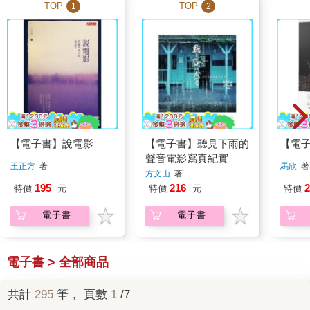
TOP
TOP
1
2
【電子書】說電影
【電子書】聽見下雨的
【電
聲音電影寫真紀實
王正方
著
馬欣
著
方文山
著
195
216
2
特價
元
特價
元
特價
電子書
電子書
電子書 > 全部商品
共計
295
筆， 頁數
1
/7