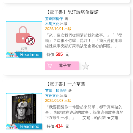
只有政治觀點鄉愁背後是大時代下的的生命傷
豪》不只是愛情喜劇，還是一場文化運
伊福部昭以C-B-A主題建立的旋律，奠定了哥吉
他是一位優異的電影藝術家，也是深刻的
統壓抑。其實早在2001年，鄒時擎就與西恩．
性幽微的執著追問。他筆下的家庭劇，不只是
絲組又稱操作團隊，不只操作拉頓、王者基多
痕與悲歌離散，也是一段新生命與思念旅程的
動。 ◆持續創作的信念：電影是改變世界
拉令人顫慄的經典出場曲，但其實伊福部原本
思想體悟者。以極致簡約與深刻沉靜的風格，
貝克來台灣尋找故事線索，蒐集素材，當時兩
美好中產階級生活的寫照，更是藝術家對個人
拉和摩斯拉等飛行怪獸，也操作模型飛機、火
開始⋯⋯2000年蕭菊貞導演的作品《銀簪子》
的工具，電影人的使命就是不斷講故事。★＿
打算用這樂曲來代表軍隊對抗怪獸的掙扎。在
構築出獨屬於他的人間映像與藝術哲學。在今
【電子書】昆汀論塔倫提諾
人尚未成名，難以籌資開拍。完成《外賣》
生命與集體意識的沉思。 本書以扎實的研
車、船舶等等。連哥吉拉的尾巴也是鋼絲懸吊
獲得金馬獎最佳紀錄片，她從父親戰亂下的離
＿少年得志，雲端跌落，拋開「藝術家」與
因病休息一段時間後，伊福部在《哥吉拉大戰
日這個節奏快速、影像喧囂的時代，小津安二
驚奇阿梅仔
著
後，兩人建立經驗與聲望，時隔9年，於2010年
究與豐富素材，回望小津的生平、性格與創作
操作；實體特效團隊使用各種方法藉著煙火與
散人生輻射出一個大時代的故事，如今這一部
「大導演」的偶包與人設 ●電影之路：南加
王者基多拉》再度回歸，堅持管弦樂團要看著
郎的電影彷彿一座靜默的燈塔，引領觀者重新
木馬文化
出版
再次來台取材，探訪不同夜市，最終選中通化
歷程，並從文學、戰爭、人性等多重面向，剖
爆炸，還有人造煙霧來模擬毀壞；雕塑師與模
紀錄片已經成為想認識與研究第一代老兵故事
州大學電影學院畢業後，朱浩偉瞬間成為好萊
投射在大銀幕的電影片段錄製配樂，儘管這做
思考觀看的方式、藝術的本質，與人生真正的
2025/10/01 出版
夜市。然而，資金始終未到位，10年過去，兩
析其電影語言與思想脈絡。書中深入探討：
型團隊負責設計與手工製造怪獸裝，經常用黏
的重要文化內容。2025年新版《銀簪子》再出
塢金童，但電影卻遲遲未能開拍，最後竟只得
法已經很少用了。伊福部沉思道：「創作那些
重量。 「儘管世代更迭，小津電影的評價
「來，這次我們從頭講起我的故事。」「『從
人陸續合作出《小明星》、《夜晚還年輕》、
・小津與大正時期小說家的連結、對私小說式
土做原型，隨著時間逐步進化改良他們的方法
版，透過經典之作的再現，讓沒能參與的我
到執導小成本續集電影《舞力全開》的機會。
在區區十年左右就會改變意義的、軟弱無力的
仍持續升高，毫無衰退跡象。支持此風潮的不
頭』？這很不你喔，昆汀！」「我只是使用非
《歡迎光臨奇幻城堡》、《火紅大箭男》。 當
風格的吸納 ・如何將站上中國戰線的經
與材料；背景畫家負責繪製壯觀的天空、山脈
們，得以再次認識故事裡的主角「蕭老爹」，
朱浩偉難掩失落，猶豫不決時，媽媽一語驚
音樂，又有什麼用呢？」全世界聽見的怒吼聲
只是電影從業人員，更包括廣大的觀眾，而小
線性敘事突顯好萊塢缺乏企圖心的問題。」從
兩人電影歷練越發茁壯，終於，2021年法國片
歷，轉化為作品中更深層的精神痛苦與美學意
（包括富士山）、雲層甚至外太空以製造模型
從導演筆下的電影紀實和生命追溯，讓我們感
醒：「面對題材，你什麼時候變得這麼勢利？
哥吉拉的吼聲是錄音工程經過反覆試錯創作出
津式電影語法更早已滲入當代導演的創作骨
《霸道橫行》初試啼聲到獻給電影的情書《從
商Le Pacte（發行過《艾諾拉》、《墜惡真
識 ・他對演員的獨特指導與對鏡頭的哲學
布景後面的景深與真實感，還有各種接景繪
595
受到那一代人的漂泊。新版《銀簪子》更收錄
你不是說故事的人嗎？」最後，他猶如天使在
Readmoo
來的。他們先混合錄到的大型動物聲音，像是
幹。 小津終其一生充實自身的哲學與美學
特價
元
前，有個好萊塢》鬼才導演昆汀．塔倫提諾與
相》、《小偷家族》、《我是布萊克》等金棕
性思考 ・「泥中之蓮」式的藝術美學：不
圖，畫家島倉二千六就以「畫雲之神」聞名；
蕭老爹的自傳與老年生活創作。女兒筆下的父
針尖上跳舞，在最低成本中，開出刷新影史紀
獅子、老虎、熊和禿鷹，但無論怎麼處理與結
知識，讓我們看見世上亦存在不以劇情或動作
他的９部電影鍊成術全公開！昆汀電影的非線
櫚電影）成了第一個支持者，資金逐漸到位，
迴避汙濁，卻在其中尋找潔淨之光 「能恆久不
「一直畫射線的男人」飯塚定雄用添加閃光與
親與父親的親筆書寫，兩者合一，更讓大時代
錄的一朵花來。 ●好萊塢的挑戰與突破：在
合，結果總是無法產生想要的衝擊。接著，他
取勝的電影，構築出猶如私小說般豐富飽滿的
電子書
性敘事手法和數不清的典故讓你頭昏腦脹？讓
一路走來25年，《左撇子女孩》終於開拍！ Ⓞ
變的事物，才能永保新意。」——小津安二郎
溶解動畫火焰，創造出怪獸史上最有衝擊力的
下的小人物悲喜樂章，更立體而溫潤。這部以
幾乎被定位成高票房續集影片導演之際，朱浩
們用樂器實驗。管樂器行不通——聲音太簡
小津電影。」——竹林出 Takebayash Izuru
漫畫昆汀為你論塔倫提諾這個人：看一個自學
提高台灣電影能見度的「國際合拍」 最台灣的
他是一位優異的電影藝術家，也是深刻的
時刻之一。不朽的主題曲作曲家伊福部昭以C-
外省老兵的鄉愁為題材的紀錄片，觸及了曾經
偉拍出突破之作 《瘋狂亞洲富豪》，刷新亞裔
單，不夠像生物的叫聲。測試過不同樂器之
成才、狂迷電影的年輕宅宅，如何躋身當代最
主題，最台灣的素材，用最國際化的手法，拍
思想體悟者。以極致簡約與深刻沉靜的風格，
B-A主題建立的旋律，奠定了哥吉拉令人顫慄的
是台灣社會最敏感的族群問題。二十五年過
題材票房紀錄，立下文化與影史里程碑。亞裔
後，他們決定使用低音提琴（弦低音）的極低
鬼才的名導之列，以9部電影永遠改變電影史。
出國際性的感動力。 「對《左撇子女孩》來
構築出獨屬於他的人間映像與藝術哲學。在今
【電子書】一片草葉
經典出場曲，但其實伊福部原本打算用這樂曲
去，導演的父親也於今年辭世，彷彿是一個大
觀眾第一次在好萊塢主流選片品味中「被看
音域聲音……在哥吉拉內部──穿怪獸裝的人在
昆汀的電影不僅自成一格，甚至成了一個「形
說，國際合拍模式是關鍵。我與英國和法國的
日這個節奏快速、影像喧囂的時代，小津安二
來代表軍隊對抗怪獸的掙扎。在因病休息一段
艾爾．帕西諾
著
時代的見證已凋零，隱入歷史洪流之中。蕭菊
見」，片中所啟用的亞裔演員均躍為好萊塢一
哥吉拉創始期，缺乏參考的特技演員必須全靠
容詞」。●《霸道橫行》演員慷慨出借的凱迪拉
製片人合作，電影同時獲得台灣文化部輔導
郎的電影彷彿一座靜默的燈塔，引領觀者重新
時間後，伊福部在《哥吉拉大戰王者基多拉》
方舟文化
出版
貞導演平實而真摯的拍攝手法與文化書寫，跨
線明星。隨後，朱浩偉又挑戰《紐約高地》、
自己摸索和堅持，克服沉重、酷熱、爆破、污
克拍成昆汀第一顆「後車箱鏡頭」？●《惡棍特
金，以及台北市電影委員會的國際合拍資金支
思考觀看的方式、藝術的本質，與人生真正的
再度回歸，堅持管弦樂團要看著投射在大銀幕
2025/09/03 出版
越了政治的激情，引領觀眾重新看待這群飄海
《魔法壞女巫》等音樂電影，展現對視覺與舞
泥和絕對孤獨，演繹出風格。中島春雄：「導
工》片名Inglourious Basterds源自寫錯字的致
持。這樣的架構讓作品在文化上保有純正的台
重量。 「儘管世代更迭，小津電影的評價
的電影片段錄製配樂，儘管這做法已經很少用
「我要提醒你一件聽起來簡單，卻千真萬確的
來台的人們和他們在台灣的故事。推薦語李安
蹈的獨特掌握力。★＿＿矽谷式的成長？或好
演本身不知道怪獸裝有什麼可能性。你必須鑽
敬？●《決殺令》「那個N字」讓奧斯卡影帝李
灣根基，同時透過國際合作拓展視野。」 「當
仍持續升高，毫無衰退跡象。支持此風潮的不
了。伊福部沉思道：「創作那些在區區十年左
事： 相信你在述說的故事，就像這個故事真的
（國際知名導演）我覺得這個女孩子很可貴。
萊塢式的成長？ ●身份、願景與使命：回顧
進去嘗試行動才能夠決定怎麼做。大多數打鬥
奧納多（還不是）招架不住？不管是你已經知
合作夥伴在創意與文化上有共鳴時，國際合拍
只是電影從業人員，更包括廣大的觀眾，而小
右就會改變意義的、軟弱無力的音樂，又有什
正在發生一樣。」 ──艾爾．帕西諾 ★艾爾．
她做紀錄片不要說賣點了，也不是什麼熱門話
自身經歷，朱浩偉意識到電影不只是娛樂工
是在攝影當天才決定，因為我必須看到實際布
道的，還是你想要知道的，這裡全部都有。昆
不只是一種策略，更能讓作品的深度與影響力
津式電影語法更早已滲入當代導演的創作骨
麼用呢？」全世界聽見的怒吼聲哥吉拉的吼聲
帕西諾唯一親筆自傳，獨家收錄《教父》、
題，她是做歷史上很重要的一種現象，一群
具，還是一種文化力量。他將「移民子女的雙
景才能想出東西來……讓怪獸打得有趣全靠演
434
汀表示：「乖乖坐下，馬的發科，讓老子話說
大大提升。」 Ⓞ用機動性最高的iPhone，拍出
Readmoo
幹。 小津終其一生充實自身的哲學與美學
特價
元
是錄音工程經過反覆試錯創作出來的。他們先
《疤面煞星》等經典劇照 ★《People》雜誌評
人，而在現在的環境裡被人遺忘了。她做紀錄
重身份」、「尋找自我」、「如何用故事塑造
員。」薩摩劍八郎：「在哥吉拉裡面待一陣子
從頭！」【警告】閱讀本書可能會導致沉迷塔
商業水準的電影 鄒時擎深知小規模團隊的優
知識，讓我們看見世上亦存在不以劇情或動作
混合錄到的大型動物聲音，像是獅子、老虎、