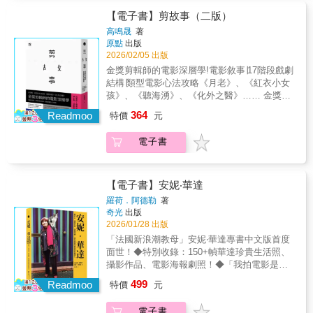
21天搞定劇本的概念，在於和自己的內心交
幕後團隊致敬，展示導演、編劇、特效魔法
毆、天下大亂、愈戰愈勇的困難與意義。謹以
山不能靠意志力，不過李導完全打破定律，而
能自稱創作者，接下來要認識其他同好就順利
公司／文化內容策進院／雷霆影視有限合夥／
流，發現自己的潛力，從而達到自我認識的深
師、明星卡司與特技演員的創意與技藝✦哥吉
【電子書】剪故事（二版）
此書，向哥吉拉及其台前幕後團隊致敬——導
且她還是強運的晴天娃娃，每次有她參加的長
得多。別害怕、別想太多，跑去河邊拍也行，
阿榮影業股份有限公司／大禾電影有限公司
化。書中列舉了許多頗為實用的技巧，比如如
拉第一次飛？第一次講話？第一位女性編劇？
演、編劇、特效魔法師、卡司與怪獸裝裡面的
程找樹的天氣都很好。我想，一定是福爾摩沙
總之催生出你的創作，並積極拿給別人看吧！
高鳴晟
著
何分配和安排寫作時間，作者以貼身指導的方
為什麼集結東寶宇宙總共11隻怪獸的《怪獸總
原點
出版
特技演員——也帶我們細心欣賞讓哥吉拉登上
的山神與樹神也很期待她的大作吧！朱賢哲
──佃光 導演 / 代表作《水野的歸還》（ミズノ
式，替你將每一天拆解成小單位、專注3小時，
進擊》是哥吉拉電影的巔峰，也是怪獸電影史
2026/02/05 出版
大銀幕、征服全世界的百變技藝。哥吉拉從日
（導演）臺灣高山無止盡的林相裡，李香秀導
の帰還）‧拍電影的時候，「主題」並非一開始
就能逐步完成故事，甚至告訴你如何透過8分鐘
的分水嶺？從昭和、平成、千禧年、動畫到
本電影走向全世界，它被公認為最經典也最具
演沿著溪流、時間與意志，穿梭在巨木古老生
就需要的東西，有時會在製作的過程中找到，
金獎剪輯師的電影深層學!電影敘事∣17階段戲劇
寫作法，迅速完成一個段落。寫作過程沒有想
《-1.0》，細數日版哥吉拉32部影視作品 哥吉
影響力的電影怪獸角色之一。這本書電影藝術
命裡。《神木之島》畫面壯闊而敬畏，引領我
有時會在完成之後才撥雲見日。我認為比起主
結構∣類型電影心法攻略《月老》、《紅衣小女
像中的艱苦，因為第8天，作者說你可以休息一
拉為何歷久不衰？是可怕、可愛？還是幕前幕
書深入探索了這個角色一路上吼聲隆隆、歷經
們反覆探尋人類與大自然的關係。黃建業（電
題更重要的是「意象」。意象不一定是視覺的
孩》、《聽海湧》、《化外之醫》…… 金獎剪
天。書中也告訴你，如何提煉電影的主題，甚
後都認真得恐怖……哥吉拉代表了一頭電影怪
了重重考驗、越戰越勇的史詩之旅。特別收錄
影學者／影評人）認識李香秀是在她拍《拱樂
影像，它也許是電影整體的氣氛，或是劇情的
輯師阿晟告訴你，電影都是如何說故事如何才
至如何改善寫作環境等等。作者尤其針對編劇
364
獸，也是怪獸電影的鼻祖它駭人、全能、橫行
Readmoo
特價
元
★邪典大師約翰‧卡本特前言★曾出演六部哥吉
社~消失的王國》的時候，該片大量網羅了早期
世界觀；也可能是具體的場面，或是某一個影
能逼出觀眾的大把眼淚？怎樣的主角才能全程
在寫作中可能出現的心理問題做出了深刻的剖
無忌，也會隨時代進化這本鉅細靡遺的視覺史
拉電影的小高惠美前言★《哥吉拉-1.0》導演山
臺語歌仔戲影片發展的鼎盛時期狀況，其實也
像，或顯示主角的性格和行動的意象也行。導
吸引人？剪輯師如何看新手編劇常犯的八大錯
析，甚至直率的說出：「創作瓶頸只是你的幌
敘述了從1954年的初代哥吉拉到2024年榮獲奧
電子書
崎貴訪談★《哥吉拉 摩斯拉 王者基多拉：大怪
是在電影資料館，搶救臺語電影影人口述歷史
戲時可進階思考角色為何總是笑著？他露出的
誤？電影如何以真造假，以假亂真？一次弄懂
子」這樣的話。接著，用過來人的角度提供各
斯卡獎的《哥吉拉–1.0》，如何創作、設計、
獸總攻擊》導演金子修介問答★10篇深度製作
時候，幫了大忙。如今己成為極重要的臺語影
是哪種笑容？他的笑容適合搭配哪種色調？…
電影敘事的各種詐術、騙術、敲詐術還有還
種行之有效的解決方案；同時，管得很廣、也
拍攝，並且不斷進化，回顧東寶的鎮山之寶哥
特輯，17段幕後花絮揭祕，27則哥吉拉小知識
人映像資料記錄。眾所周知，紀錄影人大都奠
等細節。因此「意象」是製作電影的基礎要
有……不要輕視娛樂電影書中還詳盡揭露好故
管得很多的跟你討論，把工作場所設在哪裡？
吉拉七十年來摧毀城市、與怪獸互毆、天下大
約翰‧卡本特：「它們都跟當年的美式科幻電影
基在：一份對流逝中現實的珍惜感情。李香秀
素。──手塚真 導演 / 代表作《白痴》‧我本來
事關鍵操作！《寄生上流》、《后翼棄兵》、
【電子書】安妮‧華達
怎麼在埋頭寫作時，還繳得起房租？當你必須
亂、愈戰愈勇的困難與意義。謹以此書，向哥
不同，而且在巨大奇妙生物的世界裡啟發我們
從戲曲轉移到大自然的感情，也是一種理所當
並沒有立志成為「拍電影」的人，但「愛電
《小丑》、《雲端情人》等暢銷影劇實例解說
羅荷．阿德勒
著
熬夜時該對伴侶說什麼？ 一如書中一開始就說
吉拉及其台前幕後團隊致敬——導演、編劇、
狂野的想像力。影評人從來不尊重這些作品。
然的走向。《南方澳海洋紀事》、《黑熊森
影」的心情是一股強大的動力，推動我走到今
▋剪輯師的真心話大冒險→電影拍不好，究竟
奇光
出版
的，劇本寫作關乎內心世界與外在環境，打點
特效魔法師、卡司與怪獸裝裡面的特技演員
他們看不懂，但是坐在二樓觀眾席上的我們
林》、《神木之島》，每部都是她創作經年，
日。即使沒有才華、基礎或知識，我認為只要
誰才是兇手？→剪輯師除了要演主角，還得演
2026/01/28 出版
好了一切，接下來要做的，就是用輕快搞定你
——也帶我們細心欣賞讓哥吉拉登上大銀幕、
懂。……現在您手上拿的就是日本怪獸之王的
不辭勞苦，上山下海的力作，對臺灣大自然的
有「愛」就能拍出好作品。所以如果你喜歡電
觀眾、演環境。→剪輯師要會入戲，也要學會
「法國新浪潮教母」安妮‧華達專書中文版首度
的劇本吧！【影劇圈編劇「放手去寫」推薦】
征服全世界的百變技藝。哥吉拉從日本電影走
全史，由兩位類型片的歷史專家撰寫。當然，
細心觀察和愛，敬佩之餘同時也誠心強烈推
影，「想拍拍看電影」的話，請自己試著拍拍
出戲。→說剪輯師是一部片子的第二導演，這
面世！◆特別收錄：150+幀華達珍貴生活照、
「我承認──完美主義成了我的絆腳石，我一拖
向全世界，它被公認為最經典也最具影響力的
這是對影響力無與倫比的電影怪獸實至名歸的
薦！
看，努力持續拍下去，總有一天夥伴和成績一
不是過譽，根本就是在瞎掰！ →剛開始接觸這
攝影作品、電影海報劇照！◆「我拍電影是為
再拖，遲遲不能動筆。而維琪寫的「別想太
電影怪獸角色之一。這本書電影藝術書深入探
致敬。」小高惠美：「總會覺得哥吉拉以某種
定會找上你！──鬼村悠希 導演 / 代表作《勞動
個行業的剪輯師們，應該時常被修改影片的要
了記憶、分享、創造。」──安妮‧華達影壇巨擘
多，放手去寫」對我來說無疑是一劑對症良
索了這個角色一路上吼聲隆隆、歷經了重重考
深奧的方式被很母性的東西，像是母親地球支
之於輪迴》（労働オブザ輪廻）專業人士一致
499
求搞得很煩吧！我也是但後來領悟到一個道
Readmoo
特價
元
馬丁‧史柯西斯讚譽她：「電影諸神之一。」
藥。」──艾美．哈里斯（Amy Harris），影集
驗、越戰越勇的史詩之旅。特別收錄★邪典大
持著。……這些電影裡流動著一種基礎的母性
推薦──小野│文化部部長、作家李亞梅│台北電
理：「電影是活的」。→關於劇本，新手編劇
2017年，她獲頒奧斯卡終身成就獎，是首位獲
《欲望城市》（Sex and the City）、電影《幸
師約翰‧卡本特前言★曾出演六部哥吉拉電影的
感覺，我認為這很像日本。」山崎貴：「我認
影節總監吳洛纓│金鐘編劇林木材│台灣國際紀
究竟常犯哪八種錯誤？什麼樣的戲會被剪輯師
電子書