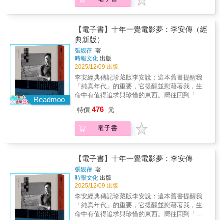
得該殊榮的女性導演。2018年，90歲的她以
運之吻》（Just My Luck）編劇「維琪邀我為
小高惠美前言★《哥吉拉-1.0》導演山崎貴訪談
為哥吉拉是個祟神，受到詛咒的神明。這是個
錄片影展策展人東默農│知名編劇講師陳奕凱│
留下來？什麼樣的戲是在剪輯的階段會被刪除
《最酷的旅伴》獲奧斯卡最佳紀錄片提名，成
新版的《21天搞定你的劇本》寫推薦時我想：
★《哥吉拉 摩斯拉 王者基多拉：大怪獸總攻
很日本的概念。意思是某人在過去遭受虐待或
樂咖張道平│世新大學廣播電視電影學系副教授
的？→你的作品不是你的孩子，你的孩子才
為該屆最年長的提名者。2019年，英國BBC票
「這本書不需推薦！我知道，因為從第一版開
擊》導演金子修介問答★10篇深度製作特輯，
傷害，然後以完全不同的形態回歸尋求報復。
饒紫娟│台北電影委員會總監
是！作品也不可能走到最後，因為最後的樣貌
選百大女導演，華達為榜單中最多作品的導
始它就一直在我的書架上。」。把這本書奉為
17段幕後花絮揭祕，27則哥吉拉小知識約翰‧卡
【電子書】十年一覺電影夢：李安傳（經
……拍完這部片之後，我覺得這就像安撫祟神
是一個產品。▋電影敘事，剪輯可以幫忙的
演，共有6部上榜。她是導演、編劇、演員、製
聖經這麼多年後，我終於得見維琪本人。幸運
本特：「它們都跟當年的美式科幻電影不同，
典新版）
的儀式。我相信這是哥吉拉電影能夠拍這麼多
是……→要了解，電影其實是「以真造假，以
片人、攝影師、視覺藝術家，作品橫跨電影、
地，我們成了朋友。有了這本書，你將找到內
而且在巨大奇妙生物的世界裡啟發我們狂野的
年的原因之一——為了儀式。」富山省吾（東
假亂真」→處理電影敘事的時候，控制觀眾的
張靚蓓
著
紀錄片、短片、電視，一生創作不輟，獲獎無
心的光芒，打開它，你會愛上你的文字。」──
想像力。影評人從來不尊重這些作品。他們看
寶執行製作人）：「我希望以哥吉拉為借鏡，
時報文化
出版
「視覺焦點」是最重要的事情。→善用「蒙太
數，革新影像世界。安妮‧華達充滿愛與熱情的
艾倫‧珊德勒（Ellen Sandler）「電視編劇手
不懂，但是坐在二樓觀眾席上的我們懂。……
2025/12/09 出版
我們能夠保護這個世界免於毀滅。……透過哥
奇效應」，讓兩個不同的事物，並置在一起產
非凡創作人生，透過本書帶給我們無限省思和
冊」作者，電視劇《大家都愛雷蒙》執行製作
現在您手上拿的就是日本怪獸之王的全史，由
吉拉跟全世界的人們連接——我深深相信本書
生了新的意義。→剪輯可以控制觀眾看畫面的
李安經典傳記珍藏版李安說：這本舊書提醒我
啟發。◆法國亞馬遜書店讀者5顆星好評推薦！
人「當年，我是意氣風發的美國南伊利諾大學
兩位類型片的歷史專家撰寫。當然，這是對影
會是這個目標的最佳指引。」！震懾推薦 ！重
哪個地方，而觀眾看到了什麼，就會想到什
「純真年代」的重要，它提醒並慰藉著我，生
◆電影導演安妮‧華達（1928-2019）以其獨特
電影學院畢業生，我站在一間很大的連鎖書店
響力無與倫比的電影怪獸實至名歸的致敬。」
點就在括號裡（文字工作者）特製隊（台灣特
麼；觀眾想到什麼，故事就會是什麼。→敘事
命中有值得追求與珍惜的東西。嚮往回到「樂
的影像風格徹底改變了電影界，不僅引領法國
前，看到一本搶眼的紅皮書。維琪的《21天搞
Readmoo
小高惠美：「總會覺得哥吉拉以某種深奧的方
攝創作團隊）陳國偉（中興大學台灣文學與跨
技巧不能太老實，善用騙術、善於情緒勒索、
園」是生命無窮的動力！這本書記述了我電影
新浪潮，也深刻影響美國獨立電影。作家及歷
定你的劇本》。只用短短幾頁就藏了實用的編
式被很母性的東西，像是母親地球支持著。
476
特價
元
國文化所副教授）龍貓大王（影評）「這本書
用強大的氣勢壓過去，去矇騙、嚇唬觀眾、帶
生涯前十年的第一個大高潮，感覺上，《臥虎
史學者，同時也是華達友人的本書作者羅荷‧阿
劇方法，實際的快速練習，讓我大受震撼，推
……這些電影裡流動著一種基礎的母性感覺，
會是你的哥吉拉聖壇上最棒的供品，因為它從
領觀眾才是電影敘事的常態。→電影敘事的引
藏龍》真是一個階段的總結，一切並非故意，
德勒深入探討華達迷人的一生和令人難忘的作
動我立刻著手寫作。回顧我多年來成為成功的
我認為這很像日本。」山崎貴：「我認為哥吉
電子書
第一頁就精彩得難以置信。……這甚至不只是
擎並不是創作者，而是觀眾的大腦！→觀眾在
而是自然發展的結果，如今看來，還真是「十
品。◆本書追溯華達的豐厚遺產，捕捉她作為
好萊塢編劇、製片和導演的歷程，我對維琪充
拉是個祟神，受到詛咒的神明。這是個很日本
一本關於哥吉拉的書，而更是一本紀錄70年電
電影院裡所掉下的每一滴眼淚，都來自於觀眾
年一覺電影夢」！--李安回顧八○年代以來的
傑出電影人、富有創造力的攝影師及裝置藝術
滿無比感激，她解開我早年對編劇的疑惑，同
的概念。意思是某人在過去遭受虐待或傷害，
影工藝演變、與製作電影巨大熱情的書。」──
的生活之中，而不是電影。▋戲劇結構—電影
「台灣新電影」，那些年來，台灣的確出現了
家所取得的持久成就。◆特別收錄150+幀華達
時保持藝術的神祕感，特別是她書中關於正確
然後以完全不同的形態回歸尋求報復。……拍
龍貓大王「哥吉拉是全世界影壇最知名的日本
工作人的深層學→電影裡每一個情節該如何編
好些傑出的導演，諸如侯孝賢、楊德昌、蔡明
【電子書】十年一覺電影夢：李安傳
女兒羅莎莉‧華達授權提供的華達珍貴照片、攝
編劇格式的練習，讓我花了最有幫助的15分鐘
完這部片之後，我覺得這就像安撫祟神的儀
電影明星，而這本有大量哥吉拉系列電影的珍
排？→場次的順序是否要調動？→事件該如何
亮等人。他們以台灣這片土地為題材，拍出深
影作品、電影劇照海報，忠實呈現華達豐富多
敲鍵盤（這本書真是值回票價）。」──喬‧西屈
張靚蓓
著
式。我相信這是哥吉拉電影能夠拍這麼多年的
貴劇照、工作照，以及發展史的美麗大書，由
進行與推動？→每一個場次在特定的時間段
觸人心的電影，也贏得國際影展的肯定。美中
時報文化
出版
采的創作人生。「何謂電影？無非是抵達某處
塔（Joe Sichta），曾在華納兄弟、夢工廠動畫
原因之一——為了儀式。」富山省吾（東寶執
兩位專業的類型片學者撰寫，除了擁有珍藏價
裡，推進的速度是要快？還是要慢？→此時應
不足但至關重要的是，當時國片的票房每下愈
2025/12/09 出版
的光，被或黯淡或絢麗的影像所捕捉。當我身
等知名好萊塢工作室擔任編劇、製作人及導
行製作人）：「我希望以哥吉拉為借鏡，我們
值，讀完更能理解哥吉拉電影的歷史脈絡，也
當拋出懸疑？還是要平鋪直敘？→要迎合觀眾
況，得獎電影更是上片難過三日，不靠政府的
處其中，我覺得自己棲息於電影裡，那裡就是
演，並任迪士尼互動娛樂高階媒體開發總監，
李安經典傳記珍藏版李安說：這本舊書提醒我
能夠保護這個世界免於毀滅。……透過哥吉拉
讓我們明白：歷經七十年的進化，從昭和哥吉
的期待？還是故意讓他們落空呢？→剪輯師的
補助金幾乎無以為繼。唯一的例外，就是李
我的家，彷彿我一直住在那裡。」──安妮‧華達
多次獲艾美獎及安妮獎提名或獎項。「我將本
「純真年代」的重要，它提醒並慰藉著我，生
跟全世界的人們連接——我深深相信本書會是
拉到令和『–1.0』，哥吉拉的身影，正是世界
工作不只是在拼接各種畫面而已，而是要以
安。從《推手》《喜宴》《飲食男女》嶄露頭
安妮‧華達（1928-2019）集電影導演、攝影
書推薦給我的所有學生。本書以坦誠而率直的
命中有值得追求與珍惜的東西。嚮往回到「樂
這個目標的最佳指引。」！震懾推薦 ！重點就
特攝電影的成長史。」──重點就在括號裡「哥
「一部片」為單位來衡量。→表面上看來，
角，引起國際影壇的注目；執導《理性與感