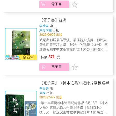
先算出拍這部片要花多少金錢和時間‧挑器材
糖》、《生命之詩》等多部賣座片李滄東挑戰
物創作中的關鍵問題，剖析眾多奧斯卡名作角
電子書
時，不必一網打盡，要根據目的來選擇拍攝手
幻想的驚人之作《綠洲》 在美麗和醜陋、幻想
色建構歷程，提供角色寫作系統化的導引。․掌
段‧剪輯用電腦，選擇可替換零件的桌機，優於
和現實的界線上， 詢問溝通的意義和可能性的
握人物形塑六步驟․了解精彩對白四種元素，五
型號易被淘汰的筆電②拍攝這樣做，才會順！‧
陌生愛情故事吳俞萱（詩人）、馬欣（作
大特質․善用外貌描寫，引發細節聯想․解決六
服裝、行李和報到，要預設為戶外行程‧先決定
家）、張硯拓（影評人、《釀電影》總編
【電子書】綠洲
大常見瓶頸問題․探究反派角色的魅力․創造人
好演員位置和動作，再考慮構圖，不然會很花
輯）、聞天祥（影評人）、劉梓潔（作家、編
李滄東
著
物可信度，複雜度․增添奇幻人物的內涵，突破
時間‧導演喊卡之前，不管出錯或有突發狀況，
劇）、鄭秉泓（影評人）、鴻鴻（詩人、導
馬可孛羅
出版
人物刻板形象……․運用吸引＋衝突＋反差＋轉
都不能停止表演‧構圖技巧：重心一變，劇情片
演）──感動推薦出獄不久的鐘斗性格衝動、行
2026/06/06 出版
變，創造人物「動態關係」■ 帶你深入編劇現
變恐怖片‧攝影機位置鐵則？如何跨越180度線‧
為笨拙。他頂替哥哥的罪名入獄，卻在刑滿
威尼斯影展最佳導演、最佳新人演員、影評人
場，一窺編劇思路—《迷霧森林十八年》 深入
在拍攝現場幫忙，避免「不懂裝懂」，才能讓
後，感受到家人對他橫加排斥。某日，他去探
費比西等三項大獎！歧路中的狂花《綠洲》 電
非洲山林，研究剖析人物 《風雲女郎》 被過
劇組認同你也是專業的③後製這樣調，才精
望當年因車禍被害的家庭，卻意外遇見受害者
影原著劇本中文版首度問世！未公開劇照╳導
去拯救或出賣？背景故事的影響力！ 《夜鷹
彩！‧省略劇情的剪輯法，故事更簡明易懂‧膠捲
的女兒——患有腦性麻痺、被家人冷落在家的
演訪談紀錄 獨家收錄最會寫劇本的導演，最
熱線》 電台DJ曾經是員警！矛盾人物如何創
時代在拍攝時就得調好光；數位化之後，盡量
371
公主。她面容扭曲、手腳抽搐，鐘斗仍深深被
金石堂
特價
元
會拍電影的小説家！創作《密陽》、《薄荷
造？《凡夫俗子》 如何與人物溝通，進入人物
多拍點，其他留到後製再處理‧視覺特效要搭配
她吸引，並在衝動下做出大膽之舉。意外事件
糖》、《生命之詩》等多部賣座片李滄東挑戰
頭腦《歡樂酒店》 再多角色也不怕！教你如何
目的性，特殊轉場和特效很有趣，但千萬別忘
後，兩人對彼此都萌生了情感。兩名同樣被世
電子書
幻想的驚人之作《綠洲》 在美麗和醜陋、幻想
拍好「群像劇」？《飛越杜鵑窩》 田野調查，
了原先的目的‧「無聲」也是一種音效‧錄音室補
界遺棄的人，意外地在彼此身上找到理解與渴
和現實的界線上， 詢問溝通的意義和可能性的
實地體驗精神病院的生活！《回到大魔
錄對白，演技力也要點到滿‧想不出片名時，盡
望。鐘斗的愛笨拙又莽撞，公主雖被囚於病
陌生愛情故事吳俞萱（詩人）、馬欣（作
域》 四種非現實人物一次搞定《遠離非
量列出天馬行空的奇想④發行這樣做，會成
體，卻在他面前獲得自由，孤獨的心靈就此漸
家）、張硯拓（影評人、《釀電影》總編
洲》 當你的人物是「真人真事改編」朱爾斯．
【電子書】《神木之島》紀錄片幕後追尋
功！‧推銷自己的作品時，對目標客群和行銷內
漸靠攏。他們的愛情在外人眼中是禁忌、病
輯）、聞天祥（影評人）、劉梓潔（作家、編
菲佛 普立茲漫畫家的對白心法■好萊塢資
李香秀
著
容有具體方向，一切會比較好談‧海報用紅色，
態、不可理喻的，但在兩人之間，卻是真實而
劇）、鄭秉泓（影評人）、鴻鴻（詩人、導
深編劇顧問給你的，10堂實作練習課──․關於
大塊
出版
比黃色更能招攬觀眾‧先了解媒體特性，做出雙
純粹的「綠洲」。「這不是一部讓人忘記現實
演）──感動推薦出獄不久的鐘斗性格衝動、行
人物的背景我需要知道些什麼？․我是否花了足
2026/05/27 出版
贏效果的宣傳‧映後座談好緊張，卻正是與觀眾
的電影，而是一部不斷提醒你現實的電影。」
為笨拙。他頂替哥哥的罪名入獄，卻在刑滿
夠的時間和許多不同的人相處，以避免創造出
*第一本臺灣神木追尋紀錄作品*5月15日《神木
相遇的最佳瞬間【認識拍電影的殘酷現實，發
李滄東用近乎殘酷的現實主義筆觸，描繪社會
後，感受到家人對他橫加排斥。某日，他去探
俗套人物？․我對描寫的職業有感覺嗎？人們怎
之島》電影紀錄片全臺上映繼《黑熊森林》
揮日本人的不厭其煩，終於等到這一本】作者
的冷漠與愛的界線；同時以詩意的幻想場景，
望當年因車禍被害的家庭，卻意外遇見受害者
麼看待他們的工作？․我瞭解人物生活的地方
後，又一部訴說山林故事的紀錄片！如果喜歡
從過往培育過許多影壇新手導演，以他豐富的
讓觀眾在公主的想像裡，看見愛能讓人短暫飛
的女兒——患有腦性麻痺、被家人冷落在家的
嗎？ ․如果不看人物的名字，我是否能分辨出