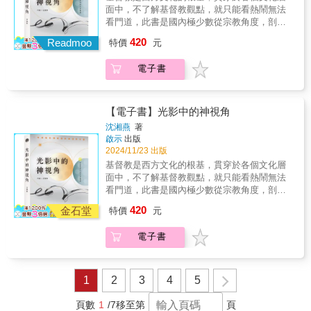
統關係裡的糾葛的尺度（scale of
賽車手的喬治．盧卡斯決定去學電影。畢業作
景的脈絡交代清楚是很重要的。──川村正英 工
足、莽撞敢衝、同時滿腦子好主意的年輕人愛
排序)左撇子/影評人藍祖蔚/電影書寫人看電影
詭異、地緣政治版本的偷食──飢餓的帝國有權
面中，不了解基督教觀點，就只能看熱鬧無法
entanglement）。場面調度因此銘記了特定空
品《THX 1138 4EB》引起柯波拉關注，試聲之
程師／幾年前參加本書監修者衣笠竜屯的工作
恨交織的創業故事。這本書有如星戰宇宙自己
有許多種方式，你可以輕輕鬆鬆地觀賞，也可
直接吞下到口的嘴邊肉，還高舉著半道德的大
看門道，此書是國內極少數從宗教角度，剖析
間的特殊性，以當地的語彙所理解，同時間又
作《美國風情畫》佳評如潮，然而，他放下
坊後，開始當編劇‧多數的創作是來自創作者自
的傳記電影《社群網站》。」──葉 郎｜文字
以不斷的向下推敲，像是影像語言、演技展
旗。因此，我們見證了一連串的顛三倒四：家
電影中的信仰意涵，並且介紹導演、編劇、演
考慮到這當地的空間可能其實由外部力量所決
《現代啟示錄》，決心要拍一部「給青少年的
己的感受力，而感受力是因人而異、無法教
420
工作者、《從前，有個錄影帶店》作者 「《星
Readmoo
特價
元
現、音樂鋪排甚至是特效應用等等，《教你看
長（而非孩子）能夠在社會上獲得基本食
員或製作人的信仰背景，從而看出他們的創作
定。鏡像迷宮則銘記了此一空間與其他相似空
電影」。往後五十年，《星際大戰》系列將影
的。但學會「編劇技術」，才能將自己的感受
際大戰》掀起了當代科幻迷們的歷史新頁，而
懂電影的20堂課：好電影如何好？》就是一本
糧。」&「如果說《末日列車》中領導的失敗是
理念與情節鋪排，帶領讀者能夠讀懂電影中的
間之間的關係，雖然總有隱憂：資本似乎有能
響無數電影人、科幻小說家，還有千千萬萬的
力發揮到淋漓盡致。──小林幸惠 劇本中心負責
催生這作品背後的盧卡斯導演，甚至影響了後
電子書
教你如何鑽研探究電影的參考書，可以讓讀者
悲劇，那麼在《玉子》中則是鬧劇。從《非常
真正內涵。全書以電影題材共分為六章，「夢
耐在任何地方複製類似的動態。這些工具之所
青少年。 在那之前，盧卡斯要面對的是劇本難
人 / 著作《從今天起開始寫劇本的人生》（今
代特效公司如何引導新的創造想像力，以及動
能夠進一步的挖掘看電影的樂趣。──半瓶醋/影
母親》的幽閉恐懼般的保護主義轉向，接下來
想與理念」、「友誼與諒解」、「浪漫的愛
以必要，是因為他們所要組織形構的世界似乎
產、製片公司百般刁難、選角地獄，接著是資
日からシナリオを書くという生き方）‧我常自
畫公司皮克斯的前世今生，喬治盧卡斯這個成
評人電影是活動的藝術，而畫面如何活、鏡頭
的這兩部電影以及其中所暗示的好萊塢笑鬧手
情」「火煉的人生」、「AI與科技」、「轉角
愈來愈讓人迷惑。奉俊昊的電影致力於釐清這
金不足、硬體技術極限，再來是詛咒一般的沙
我行銷自己是「關西暖心故事第一品牌」，時
就紀錄的導演，還有多少故事是我們所不知道
怎麼動，本書以富含層次的文字帶領你梳理，
法（從折磨的諷刺轉向過度的荒謬效果），顯
遇見神」。內容涵括經典的基督教電影、流行
【電子書】光影中的神視角
亂象，在混亂當中耐心地繪出此地的座標。」
漠拍攝、機器人故障、工作團隊出包，還有數
不時有人好奇問我：「以暖心和溫馨推銷自
的？都在這本書裡面了。」──膝關節｜影評
讓心底的「電影感」不再虛無飄渺！──張硯拓/
示出全球化作為社會組成以及戲仿作為美學形
電影及獨立電影。每部電影亦提供十個討論題
&「《駭人怪物》的怪物就是畸形成長的直接化
沈湘燕
著
不盡的資源短缺與冷嘲熱諷。不過，一同扛下
己，不會限縮工作機會嗎？」，但其實我也接
人、台灣影評協會副理事長 「《星際大戰》電
影評人從看完電影到看懂電影，有時存在著一
式之間的奇特關聯。最終種種戲仿效果體現了
綱，適合讀書會及小組分享會，一起欣賞及討
啟示
出版
身，從韓國的水域土生土長，更標誌了全球與
一片天的夢幻團隊如王牌製作人蓋瑞．克茨
過恐怖片的委託。製作人希望我能為恐怖片帶
影本身已是傳奇，但喬治盧卡斯創作這部電影
段遙遠的距離。這二十堂課以最淺顯易懂的有
這兩部電影中領導理想的失敗，也揭示了為什
論電影，讓電影成為學習人生課題的有趣教
2024/11/23 出版
國內利益的衝突是如何在IMF危機當中變得明
（Gary Kurtz）、天才音效師班．伯特（Ben
來溫馨基調，才不會限縮這部片的客群。「什
的故事更是傳奇，不知者不算是星戰迷。」──
趣文字，帶領你逐步接近電影的殿堂。──鄭秉
麼相信管理的能耐是荒謬的：最完善的計畫也
材。作為一個基督徒傳播學者，作者常思考如
顯。在這個語境中，IMF對南韓的援助計畫成了
基督教是西方文化的根基，貫穿於各個文化層
Burtt），由妻子瑪西亞帶領的超強剪接救援
麼都會寫」的人比較沒有記憶點，但若有明確
詹正德｜影評人，有河書店店主 星戰迷，準備
泓/影評人看電影當然可以被視為娛樂，但好的
會完全出軌，這並非是執行不力的關係，而是
何將基督信仰與傳播理論結合，能夠實踐耶穌
詭異、地緣政治版本的偷食──飢餓的帝國有權
面中，不了解基督教觀點，就只能看熱鬧無法
等，加上好友史蒂芬．史匹柏的鼓勵以及最後
擅長的類型，至少會被記住，也會帶來工作機
好爪哇汁，比光劍對決更生死一瞬， 比絕地之
電影能沈澱在我們心房發酵，並且成為無與倫
因為計畫想要克服的挑戰從根本上來說是無法
向門徒吩咐的大使命：「你們要去，使萬民做
直接吞下到口的嘴邊肉，還高舉著半道德的大
看門道，此書是國內極少數從宗教角度，剖析
在配樂上的孤注一擲：約翰．威廉斯。這部眾
會。至於機會限不限縮，大概是取決於接案之
路還荊棘滿布的《星際大戰》拍片幕後來了！
比的記憶。這本書可看為入門理解電影的專業
克服的。」&「《寄生上流》的大宅曾是家庭空
我的門徒……並且要把福音傳到地極。」在台
旗。因此，我們見證了一連串的顛三倒四：家
電影中的信仰意涵，並且介紹導演、編劇、演
聲齊罵的「大爛片」，在沒有戲院願意放映的
後怎麼發揮吧。我在寫原創劇本時，特別重視
很久很久以前，在遙遠的銀河系&hellip;&hellip;
角度，讓你看電影不只是看爽就好，還能看好
間，但在結尾完全變成了建立在冷戰歷史基礎
420
灣，一般媒體普遍存在較多的華人傳統思想，
金石堂
特價
元
長（而非孩子）能夠在社會上獲得基本食
員或製作人的信仰背景，從而看出他們的創作
困境中粉碎常識、大爆冷門，成為《亂世佳
田調的工作。田調不紮實的編劇，只會寫出任
哈里遜．福特是演「韓．索羅」的唯一排除人
看滿。──膝關節/影評人原書名：《教你看懂電
上的全球空間，讓當地人和外國人在邊界內外
缺乏傳播福音的可能性，但電影卻展現了突破
糧。」&「如果說《末日列車》中領導的失敗是
理念與情節鋪排，帶領讀者能夠讀懂電影中的
人》之後最賣作的電影。 幕前幕後、私人生
何人都寫得出來、查得到的題材。我認為一部
選，但他卻有個「很好的預感」？亞歷．堅尼
影的20堂課：好電影如何好》
上的位置被顛倒過來。這種空間安排具有多層
的亮光，許多國外製作含有基督教意涵的電
電子書
悲劇，那麼在《玉子》中則是鬧劇。從《非常
真正內涵。全書以電影題材共分為六章，「夢
活，以及電影圈生態細膩描繪，為我們揭開傳
劇本的組成是「田調4：寫作2：修改4」。──
斯的歐比王風靡全場，最後卻必須死的真相
次的含意，當電影「綜合且不均發展」的情節
影，以一種娛樂形式，讓人們有機會能聽聞福
母親》的幽閉恐懼般的保護主義轉向，接下來
想與理念」、「友誼與諒解」、「浪漫的愛
奇背後，千面英雄們如何與命運對賭的真實奮
安田真奈 編劇、電影導演 / 代表作《幸福的開
是？R2-D2和C-3PO是頭號冤家、莉亞公主的感
揭示其潛在的複雜性時，場面調度與鏡像迷宮
音、看到基督徒的見證故事，或是生命的改
的這兩部電影以及其中所暗示的好萊塢笑鬧手
情」「火煉的人生」、「AI與科技」、「轉角
鬥，絕無冷場、原力爆棚，彩蛋比安納金的迷
關》（幸福﹝しあわせ﹞のスイッチ）、《鮪
情戲來真的、達斯．維德誤上賊船、塔金總督
的意涵也隨之重疊。在這方面，這棟房子完全
變。衷心盼望這本書是一顆種子，讓更多人能
法（從折磨的諷刺轉向過度的荒謬效果），顯
遇見神」。內容涵括經典的基督教電影、流行
地原蟲還多！星戰迷、電影人、科幻愛好者和
魚女孩》（TUNAガール）▌專業人士一致推薦
其實不知道自己在幹麼&hellip;&hellip; 第一本
1
2
3
4
5
實現了《非常母親》中探監室的潛在動態──某
夠投入電影宣教的事工。願這本書能夠被神使
示出全球化作為社會組成以及戲仿作為美學形
電影及獨立電影。每部電影亦提供十個討論題
走在創作路上感到迷失的你，這本書將再一次
──‧「深入的觀點，淺出的表達，讓說故事不再
喬治．盧卡斯（George Lucas）傳記漫畫，從
種折磨人的囚禁感向更大的迴音室輻射出
用，得人如得魚。
式之間的奇特關聯。最終種種戲仿效果體現了
綱，適合讀書會及小組分享會，一起欣賞及討
點燃夢想與勇氣。 想看盧卡斯團隊在《星際大
有距離。創作劇本本該如此有趣！」──安邦│
不羈少年，成為撼動影史、打破多項紀錄現象
頁數
1
/7
移至第
頁
去。」&「事實上，我們可以在他的作品中看到