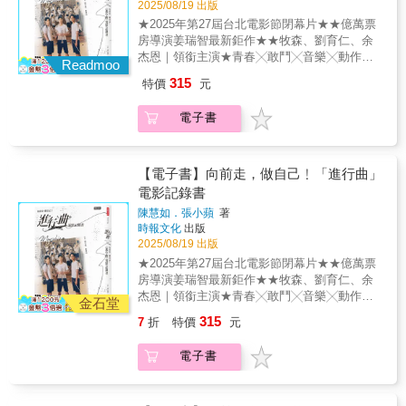
2025/08/19 出版
雄》後，以男子氣概和肌肉為招牌的動作電影
冠軍暢銷書。亞馬遜最佳人物傳記與回憶
高松豐次郎便放映日俄戰爭場景的電影，傳達
手觀察
從此不再是娛樂片的霸主。直到2010年《浴血
錄： 台裔導演朱浩偉親撰，具啟發性與創造
★2025年第27屆台北電影節閉幕片★★億萬票
日本的強大。1907年高松豐次郎為宣傳總督府
任務》成為賣座電影，以及網路迷因的風行，
力，如電影運鏡般細膩行文，如說書般娓娓道
房導演姜瑞智最新鉅作★★牧森、劉育仁、余
的政績而拍攝《台灣實況介紹》，影片雖已佚
這些老牌巨星才有了新時代的面貌。作者從
來，幽默風趣，精采絕倫。2. 新世代好萊塢代
杰恩｜領銜主演★青春╳敢鬥╳音樂╳動作挑
失，但透過《台灣日日新報》可看到殖民者眼
Readmoo
1976年的《洛基》談起，細數十多部動作片的
表人物，新時代亞裔代表人物，新未來最具影
戰高難度的行進管樂大賽拍攝！｜收錄精彩劇
中的台灣。影像是視覺的呈現，隨著日本國內
315
特價
元
製作過程與八位巨星的崛起、掙扎與重生，內
響力人物： 朱浩偉獲《時代》雜誌評選為全
照與幕後花絮｜電影《進行曲》由《角頭》系
博覽會的熱潮，台灣也在其中展示。然而，無
容有笑、有荒謬也有衝突，帶大家重溫拳拳到
球百大影響人物，《好萊塢報導》評選為百大
列導演姜瑞智，聯手《痞子英雄》編劇陳慧
論是影像或博覽會，原住民始終是被高壓觀看
電子書
肉、不靠電腦特效的動作片年代。
影響人物，《Variety》綜藝評選為好萊塢新領
如、《聽見歌再唱》監製陳鴻元、金獎電影配
的焦點。 1910年代，台北電影常設館僅芳
袖。獲全美亞裔總商會ACE先驅獎（父子共
樂侯志堅，歷時六年醞釀、製作，精彩重現高
乃亭與世界館兩家，放映片目在《台灣日日新
得）。赴南加大畢業典禮演講內容瞬間成為全
中樂旗隊的熱血青春與勇敢逐夢！《進行曲》
報》都有報導，因此電影館無需刊登廣告。隨
球話題。3.榮譽不斷，好萊塢當紅票房與獎項
描述一群參加行進管樂隊的高中生，面臨社團
【電子書】向前走，做自己﹗「進行曲」
著日本電影的發展，芳乃亭與世界館的競爭逐
製造機，自傳詳述心路歷程： 朱浩偉執導的
存廢危機之際，決定用音樂進行革命、不顧一
電影記錄書
漸白熱化，兩家都設法引入日活、天活的作
電影，口碑與票房兼具，2025年達到生涯新高
切奮起追尋自己夢想的故事！改編自建中樂旗
品，甚至刊登主打辯士的廣告。到了1920年
陳慧如．張小蘋
著
峰。《亞洲瘋狂富豪》為史上第6賣座的浪漫喜
隊的真實故事，由牧森、劉育仁、余杰恩三位
代，兩家電影館持續進化，修建新館，台灣的
時報文化
出版
劇片，片中所啟用的亞裔演員均躍為好萊塢一
新人主演，電影在行進管樂的震撼與魅力中，
電影生態進入新的境界。 在日治時期，日
2025/08/19 出版
線明星。《魔法壞女巫》獲奧斯卡10項提名。
喚起每個人心中曾有過的自我找尋與掙扎抉
本對台灣的想像是什麼？在1920年前後來台灣
★2025年第27屆台北電影節閉幕片★★億萬票
個人獲評論家選擇電影獎最佳導演、廣播影評
擇，創造出不分世代的青春共鳴。本書訪談創
拍攝的《虛榮之夢》（1918）與《佛陀之瞳》
房導演姜瑞智最新鉅作★★牧森、劉育仁、余
人協會獎最佳導演等大獎。4.經典電影幕後故
作團隊、劇組成員和三位主要演員，暢談製作
（1922）裡，台灣洋溢著異國情調。其中根深
杰恩｜領銜主演★青春╳敢鬥╳音樂╳動作挑
事，珍貴照片，一次公開： 從史蒂芬史匹
過程的幕前幕後與甘苦心情，同時收錄劇中精
金石堂
柢固的想像則是原住民乃至吳鳳神話，從《哀
戰高難度的行進管樂大賽拍攝！｜收錄精彩劇
柏、小賈斯汀、楊紫瓊、賈伯斯、巨石強森、
彩劇照，再現電影籌備、拍攝過程，不僅呈現
315
7
折
特價
元
之曲》（1919）、《阿里山俠兒》（1927）到
照與幕後花絮｜電影《進行曲》由《角頭》系
摩根費里曼、麥莉希拉等等人物的互動中，一
出高中行進管樂隊的活力和熱情，也記錄了電
《義人吳鳳》（1932）都是如此。日本總督府
列導演姜瑞智，聯手《痞子英雄》編劇陳慧
窺好萊塢生態。5.不只是傳記，也是文化運動
影製作團隊的浪漫與堅持。
電子書
一手打造吳鳳的神話，也成為日本國定教科書
如、《聽見歌再唱》監製陳鴻元、金獎電影配
紀錄，深具勵志性： 幽默，勵志，跨越個人
的內容。 從1920年代中期開始，台灣掀起
樂侯志堅，歷時六年醞釀、製作，精彩重現高
與族裔的極限，提供每個人檢視自身故事的好
一波上海電影熱。受歡迎的類型主要有武俠奇
中樂旗隊的熱血青春與勇敢逐夢！《進行曲》
範例。
觀（如《火燒紅蓮寺》）、階級差異的愛情悲