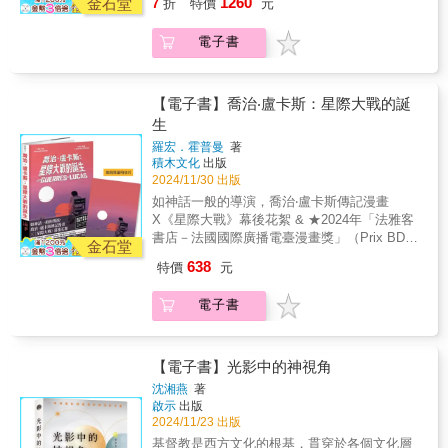
變局的可能性。&從幽閉的僵局到新的逃亡&從
1260
工作者、《從前，有個錄影帶店》作者 「《星
和電影劇本哪裡不同？⑤寫劇本神器：三種好
金石堂
7
折
特價
元
數量，到了二十五歲時就會比一生讀的書還要
動，並將其放入更廣泛的文化脈絡中討論，內
板上，彷彿這樣就可以鳥瞰全局。&【精彩節
《末日列車》與《玉子》開始，奉俊昊的電影
際大戰》掀起了當代科幻迷們的歷史新頁，而
用表格，不藏私大公開‧用「劇情表」構思電影
多！所以其實你也可以擁有自己對電影的解
容分為七大單元：好萊塢與好萊塢之外的電
錄】&「不過如果奉俊昊的電影可以稱之為「作
就和之前的幽閉感拉開了距離，但擴大了的感
催生這作品背後的盧卡斯導演，甚至影響了後
大致走向：拆解典型劇情組成，建構你的故事‧
電子書
析、闡釋，而且沒有人可以擁有你的見解。一
影、明星制度、電影技術、世界電影、電影類
者」的產物，那麼這位作者並不是超脫的行動
性和視野，帶來的不是更理想的全球社會，而
代特效公司如何引導新的創造想像力，以及動
用「起承轉合分格表」整理劇情結構：將故事
部電影包含了許多元素，但真正有趣的地方在
型、作者與電影及電影理論的發展，透過多角
者，而更像某種場所&hellip;&hellip;場面調度讓
是零和競爭的惡性擴張網絡，逃脫僵局變得更
畫公司皮克斯的前世今生，喬治盧卡斯這個成
切割成小塊，劇本寫得更輕鬆‧用「電影分析
於，我們可以分析、詮釋這些元素如何影響電
度視野，重新定義電影的活力與多樣性，被譽
奉俊昊能表達常人是如何嵌入更大的宰制系統
難實現。如果說《寄生上流》發明了一種「域
就紀錄的導演，還有多少故事是我們所不知道
表」分析電影大致走向：兩小時電影的所有細
影的意涵。你可以是觀影者，也可以是不再被
為電影研究領域的重要讀本，也是影迷不可或
中。」&「從某個距離上來看，如此龐大的全球
【電子書】喬治‧盧卡斯：星際大戰的誕
內的逃亡」，最新的《米奇17》便代表了星際
的？都在這本書裡面了。」──膝關節｜影評
節，一次掌握全貌▌告訴你千金難買早知道的，
動的原創作者。準備好從全新的角度欣賞電影
缺的電影指南。
系統可能顯得嚇人、難以理解，但奉的概念工
生
霸權的囚禁。&奉導創作剖白：鳥瞰一切的慾望
人、台灣影評協會副理事長 「《星際大戰》電
電影人編劇經驗談‧寫電影劇本時，盡量先從
了嗎？【練習1】想觀察演員如何發揮他們的演
具箱總能幫我們理解這團混亂。回到《非常母
&在訪談中，奉俊昊坦言他花在編劇身上的時間
影本身已是傳奇，但喬治盧卡斯創作這部電影
「有影視化可能性」的內容起步，才不容易計
羅宏．霍普曼
著
技嗎？選一個你喜歡的演員以及他所演出的不
親》監獄裡的兩個鏡頭，場面調度指出的是在
比花在導演身上的時間還多，因此有時候覺得
積木文化
出版
的故事更是傳奇，不知者不算是星戰迷。」──
畫胎死腹中。──片岡Reiko 電影導演、演員、
同類型電影，觀察他們在不同的環境下如何演
特定環境裡的糾葛的場所（place of
2024/11/30 出版
自己的主要工作不是導演，而是編劇。他又承
詹正德｜影評人，有河書店店主 星戰迷，準備
創作者 / 代表作《玩偶之家》（人形の家）‧
出？例如，珍妮佛．勞倫斯在《瞞天大佈
entanglement），而鏡像迷宮則帶出在更大系
認自己是「地圖控」，雖然不至於控制狂，但
好爪哇汁，比光劍對決更生死一瞬， 比絕地之
「開拍前一定要先完成劇本！」我的前兩部長
如神話一般的導演，喬治‧盧卡斯傳記漫畫
局》、《派特的幸福劇本》和《飢餓遊戲》
統關係裡的糾葛的尺度（scale of
當他能綜覽全局時，確實會感到興奮。在寫
路還荊棘滿布的《星際大戰》拍片幕後來了！
片直到開拍時，劇本都沒有生出來……這種自
X《星際大戰》幕後花絮 & ★2024年「法雅客
中，如何運用眼睛、嘴巴、身體、聲音等技巧
entanglement）。場面調度因此銘記了特定空
《末日列車》的劇本時，他把劇本全部攤在地
很久很久以前，在遙遠的銀河系&hellip;&hellip;
取滅亡的拍片法缺點多到數不清：演員無法事
書店－法國國際廣播電臺漫畫獎」（Prix BD
去演活不同角色？【練習2】想了解光線、取景
間的特殊性，以當地的語彙所理解，同時間又
金石堂
板上，彷彿這樣就可以鳥瞰全局。&【精彩節
哈里遜．福特是演「韓．索羅」的唯一排除人
先看劇本揣摩角色；當日戲當日寫，很容易在
Fnac France Inter）★ ★法國新聞頻道電臺時
等技術對電影的影響嗎？你可以在接下來觀看
考慮到這當地的空間可能其實由外部力量所決
638
特價
元
錄】&「不過如果奉俊昊的電影可以稱之為「作
選，但他卻有個「很好的預感」？亞歷．堅尼
劇本中塞進一堆不必要的「起承轉合」；拍了
事報導漫畫獎★ ★ 法國電視臺、電臺、雜誌等
的五部電影中，特別專注於技術部分。你需要
定。鏡像迷宮則銘記了此一空間與其他相似空
者」的產物，那麼這位作者並不是超脫的行動
斯的歐比王風靡全場，最後卻必須死的真相
大量用不上的場景，導致成本大增…等拍攝結
各大媒體佳評如潮★ ★ Amazon 4.8星上百則
看兩次，第一次享受故事的基本架構，第二次
間之間的關係，雖然總有隱憂：資本似乎有能
電子書
者，而更像某種場所&hellip;&hellip;場面調度讓
是？R2-D2和C-3PO是頭號冤家、莉亞公主的感
束開始剪輯時才注意到這件事，已為時已
真摯推薦★ 「這部作品深入探討創作的艱辛，
則專注在那些技術元素上。照這個方法看過幾
耐在任何地方複製類似的動態。這些工具之所
奉俊昊能表達常人是如何嵌入更大的宰制系統
情戲來真的、達斯．維德誤上賊船、塔金總督
晚……──安田淳一 電影導演 / 代表作《手槍與
情感強烈且感人，卻依然充滿幽默。它是終極
部電影後，你就能自然而然地察覺到那些技術
以必要，是因為他們所要組織形構的世界似乎
中。」&「從某個距離上來看，如此龐大的全球
其實不知道自己在幹麼&hellip;&hellip; 第一本
荷包蛋》（拳銃と目玉焼）、《吃飯》（ごは
的幕後花絮、令人愉悅的成功故事、也是電影
元素在電影裡的運作功能。本書特色1.作者具
愈來愈讓人迷惑。奉俊昊的電影致力於釐清這
系統可能顯得嚇人、難以理解，但奉的概念工
喬治．盧卡斯（George Lucas）傳記漫畫，從
ん）‧我以前以為編劇的工作只有構思對白而已
的教科書，向童年的魔力和堅持不懈致以敬
【電子書】光影中的神視角
備將近30年的教學經驗，教你看懂電影、解構
亂象，在混亂當中耐心地繪出此地的座標。」
具箱總能幫我們理解這團混亂。回到《非常母
不羈少年，成為撼動影史、打破多項紀錄現象
（笑），其實編劇要設想整部片的結構和情
意。」──法國國際廣播電臺漫畫獎（Prix BD
電影。2.內容淺顯易懂，文字幽默風趣，有別
&「《駭人怪物》的怪物就是畸形成長的直接化
沈湘燕
著
親》監獄裡的兩個鏡頭，場面調度指出的是在
級導演的每一步腳印，在法國漫畫家荷諾．侯
境……重要的是對白怎麼被說出來。表演的問
Fnac France Inter） 「我是《星際大戰》系列
於一般枯燥生硬的教材。3.收錄全球百部經典
啟示
出版
身，從韓國的水域土生土長，更標誌了全球與
特定環境裡的糾葛的場所（place of
煦（Renaud Roche）生動畫筆下召喚重現，一
題基本上應交給演員決定，不過對白之間的畫
的無腦狂粉，我藉由繪畫來探索這座迷人宇
2024/11/23 出版
電影，旁徵博引，貫穿全書。4.一書在手，聊
國內利益的衝突是如何在IMF危機當中變得明
entanglement），而鏡像迷宮則帶出在更大系
頁一頁有如親臨現場。 一場車禍，讓本來想當
面說明是演員揣摩演技的線索，因此把整個場
宙。」──荷諾．侯煦／本書繪者 「一群經驗不
天找話題絕對不怕冷場。好評推薦(依姓名筆劃
顯。在這個語境中，IMF對南韓的援助計畫成了
基督教是西方文化的根基，貫穿於各個文化層