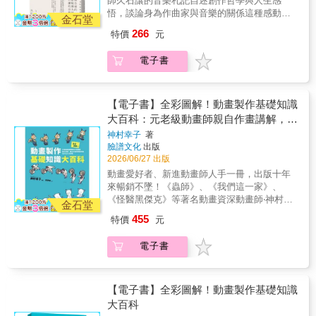
師久石讓的音樂札記自述創作哲學與人生感
輩子只需要有一件作品，那麼任何人都可以譜
悟，談論身為作曲家與音樂的關係這種感動，
出好的曲子、寫出好的小說，或拍出好的電
金石堂
既是創意，也是創造，來自於本身日復一日磨
影。……集中精神思考、創作作品，是否能夠
266
特價
元
練而出的信心。原來，感動可以如此創造。雖
接連不斷、持之以恆地去完成？如果辦得到的
然我多少也想當個好人，但是如果要我選擇當
話，就能自稱為作曲家、小說家或電影導演，
電子書
個好人，還是要創作好曲子，想也不用想，我
並且以此為生。＊音樂絕不能淪為影像的附屬
一定會選擇後者。——久石讓電影配樂大師久
品。我並不喜歡太過制式化的作法，比如哭戲
石讓的音樂自傳既是方法論，又有力量感，是
就用悲傷的曲子，或浪漫的場面就得搭配甜美
久石讓創意過程的誠實紀錄久石讓的音樂作
【電子書】全彩圖解！動畫製作基礎知識
的音樂。這種作法代表音樂只是依賴、附屬於
品，讓感動在電影落幕後依然延續，不禁讓人
大百科：元老級動畫師親自作畫講解，制
影像的產物而已。我不希望音樂只是原封不動
產生好奇：為何他能十年如一日地維持創作高
地仿效畫面，我認為音樂絕不能淪為影像的附
作流程、數位作畫到專業用語全方位入行
神村幸子
著
峰，保持源源不絕的創意？關於創作與音樂，
屬品。＊如果要做，我就要做到第一名，因此
臉譜文化
出版
攻略
久石讓這麼說——＊所謂的一流，即擁有每一
我並不認同無法成為第一也無所謂的想法。在
2026/06/27 出版
次都能夠發揮高水準的能力。要將創作當成一
社會體制中，如果想要往更高更好的地方發
動畫愛好者、新進動畫師人手一冊，出版十年
份工作，不能只是做出一兩件好作品。如果一
展，最終的目標就是第一。如果只要成為
來暢銷不墜！《蟲師》、《我們這一家》、
輩子只需要有一件作品，那麼任何人都可以譜
「only one」就好，那麼這樣的想法毫無上進心
《怪醫黑傑克》等著名動畫資深動畫師‧神村幸
出好的曲子、寫出好的小說，或拍出好的電
金石堂
可言。……如果要寫的話，就要寫出好曲子，
子最有趣易懂的動畫製作嚮導書 本書是日本經
影。……集中精神思考、創作作品，是否能夠
455
特價
元
否則作曲家的命運轉眼之間就結束了。本書是
典動畫製作入行書，以親切的說明、豐富的圖
接連不斷、持之以恆地去完成？如果辦得到的
久石讓現身說法，第一次談論他身為作曲家與
解及範例，廣受業界及學界喜愛。前半部「動
話，就能自稱為作曲家、小說家或電影導演，
電子書
音樂創作的關係、如何捕捉創意，完整收錄其
畫製作」以圖解方式說明從企畫、角色設計、
並且以此為生。＊音樂絕不能淪為影像的附屬
職人哲學與人生感悟，結合具體的配樂案例，
分鏡等相關會議，將日本動畫複雜的分工與動
品。我並不喜歡太過制式化的作法，比如哭戲
真誠而又字字珠璣地細說作曲工作的方方面
畫知識，透過作者親繪的插畫及親切的說明介
就用悲傷的曲子，或浪漫的場面就得搭配甜美
面，在琴鍵和五線譜上，「理性」地實踐他的
紹給讀者。有趣又再現動畫製作現場、工作人
【電子書】全彩圖解！動畫製作基礎知識
的音樂。這種作法代表音樂只是依賴、附屬於
「感性」。【麥田PEOPLE書系】隈研吾的
員對話的情境圖，也讓讀者像是跟著作者的腳
大百科
影像的產物而已。我不希望音樂只是原封不動
點．線．面 ＼隈研吾我還能再看
步親臨現場，從新手到成熟階段都像擁有一名