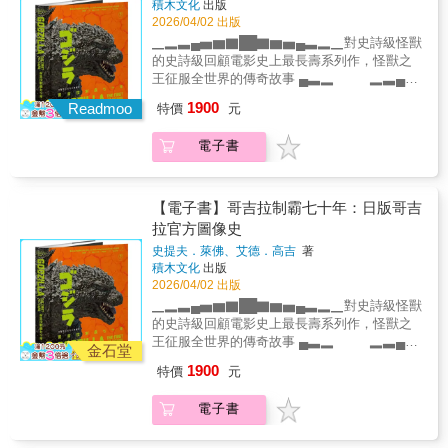
亞洲影展、新加坡華語電影節☆5月27日起，
積木文化
出版
間，巨木消失的速度令人難以想像。臺灣島嶼
道後者的影像會大勝。‧低成本獨立製片若想比
15歲少女阿月，哥哥育雲被槍決後，她決定隻
有效率的工作方式、伴侶支持、經濟生計等解
NETFLIX感動播映▌製作團隊監製：葉如芬、
2026/04/02 出版
歷經兩次大規模森林砍伐，巨木與神木是否仍
照商業電影的水準，導演必須對各個要素具有
身到從沒去過的台北，領回哥哥的屍體。這段
決良方。《欲望城市》（Sex and the City）編
李烈導演、編劇：陳玉勳製片人：張雅婷美術
▁▂▃▄▅▆▇██▇▆▅▄▃▂▁對史詩級怪獸
然存在？致力於尋找臺灣最高樹的團隊，將揭
一定程度的知識和見識，然而現場的工作人員
尋親的旅程充滿冒險，透過她的視角我們得以
劇艾美‧哈里斯指定寫作解藥《終極殺陣Taxi2、
指導：王誌成副美術指導：尤麗雯場景經理：
的史詩級回顧電影史上最長壽系列作，怪獸之
開這一謎題。臺灣島嶼的森林覆蓋率達
不用找專業級的，這是低成本獨立製片的第一
從一群如趙公道等小人物認識時代也認識人
3、4》導演傑哈卡胡奇，強力引薦法文版發行
林俞均攝影指導：陳麒文燈光指導：鍾瓊婷造
王征服全世界的傳奇故事 ▄▃▂ ▂▃▄
60.71%，估計有約9億棵樹與島上的人們共
步。節省下的人事費，轉用到演員酬勞、服裝
性。 片名「大濛」音同台語的「罩雺」
奧斯卡導演、熱門影集編劇入行的第一本從動
型指導：許力文選角指導：陳靜媚剪輯指導：
◢浮雕壓紋書封重現戰後巨獸狂軀，首刷贈隨
生。隨著科技的進步，尤其是空載光達技術的
和外景場地費用，任誰都看得出影像質感因此
（t&agrave;-b&ocirc;ng），呼應那個噤聲、看
1900
筆到完成劇本的最短距離，只要21天！怎麼做
Readmoo
賴秀雄特效指導：郭憲聰原創音樂：盧律銘聲
特價
元
機四款歷代造型小卡及制霸橫幅海報◣本書特
發展，使深山中的林木資訊得以提前以科技形
而大幅提升。──安田淳一 導演 / 代表作《吃
不清真相的動盪時代，也蘊含了霧散後，人與
到？作者告訴你！●第1天～第7天，你要迅速寫
音指導：簡豐書後期製片：陳惠君x謝翔劇照攝
色從核災中誕生到勇奪奧斯卡的超狂特典，七
式顯現。植物學者徐嘉君根據坐落深山的巨木
飯》（ごはん）‧本戲院算是上映較多獨立製片
人之間出現更多理解的希望。 ▌得獎與影展紀
完一個自由初稿，你的工作時間不會超過3小
影：吳易致（馬克）大濛手寫字：熱血 主演：
電子書
十年幕幕高潮與花絮一次見證出土大量視覺檔
座標，帶領一支精英團隊「找樹的人」，走訪
的電影院之一，排片時，一定會看作品本身的
錄 ☆全台票房1億1千2百萬元 ☆榮獲第62屆金
時。●第8天，你可以休息。●第9天，讀一遍寫
方郁婷、柯煒林、9m88、曾敬驊電影出品：華
案，鉅細靡遺回顧東寶鎮山之寶的進化與華麗
崎嶇山林，展開尋找臺灣最高樹的探險之旅。
水準，另外製作方的「宣傳」和「集客」策略
馬獎最佳劇情片、最佳原著劇本、最佳美術設
完的自由初稿●第10天～第17天，改寫。每天改
文創股份有限公司／文化內容策進院／雷霆影
轉身向台前幕後團隊致敬，展示導演、編劇、
鏡頭跟隨找樹團隊，足跡遍及臺灣北中南各地
也是參考的重點。傳單和海報等文宣、社群網
計、最佳造型設計、觀眾票選最佳影片 ☆金馬
寫一定的頁數，我們會告訴你多少頁？寫甚
視有限合夥／阿榮影業股份有限公司／大禾電
特效魔法師、明星卡司與特技演員的創意與技
的巨木與神木聚落，也揭露了許多不為人知的
站等網路上的資訊擴散是基本動作。電影院永
影展TGHFF開幕片 ☆入選第28屆義大利烏迪內
【電子書】哥吉拉制霸七十年：日版哥吉
麼？●第18天～第21天，調整和潤飾你的劇本。
影有限公司
藝哥吉拉第一次飛？第一次講話？第一位女性
森林悲歌。這些悲歌，包括：官方許可的民間
遠都需要吸引大眾興趣、讓觀眾願意進戲院的
遠東國際影展主競賽單元 ☆*國際各大影展競相
拉官方圖像史
●第21天，大功告成！現在，你需要的只是……
編劇？為什麼集結東寶宇宙總共11隻怪獸的
濫伐所遺留下的樹頭、官方主導的大規模伐木
奇招策略。另外，在有限的宣傳費之下，導
邀約：香港國際電影節、亞洲躍動影展、全州
◎想寫一個劇本的渴望◎一個想法或故事，即
史提夫．萊佛、艾德．高吉
著
《怪獸總進擊》是哥吉拉電影的巔峰，也是怪
倖存卻被鋼索纏繞的索道木、因盜伐而殘存的
演、劇組和演員較能自由配合宣傳活動也是獨
國際影展、聖地牙哥亞洲影展、新加坡華語電
積木文化
出版
使不太確定也沒關係。◎帶上這本書！只要你
獸電影史的分水嶺？從昭和、平成、千禧年、
枝幹，以及因颱風肆虐而倒下的神木。面對因
立製片的魅力之一。──菅野健太 Theater
影節 ☆5月27日起，NETFLIX感動播映 ▌製作
2026/04/02 出版
有一個故事想告訴大家，不用擔心理論和復雜
動畫到《-1.0》，細數日版哥吉拉32部影視作
人為或自然力量而消失的巨木與神木，我們或
seven（シアターセブン）劇院經理‧你的作品
團隊 監製：葉如芬、李烈 導演、編劇：陳玉勳
的結構，本書能幫助你在21天之內寫出屬於你
▁▂▃▄▅▆▇██▇▆▅▄▃▂▁對史詩級怪獸
品 哥吉拉為何歷久不衰？是可怕、可愛？還是
許無法及時悼念；但那些依然矗立天地之間的
只要夠好，一定會有機會和外國人交流或合
製片人：張雅婷 美術指導：王誌成 副美術指
個人風格的獨特劇本！立即行動吧！否則你永
的史詩級回顧電影史上最長壽系列作，怪獸之
幕前幕後都認真得恐怖……哥吉拉代表了一頭
參天巨樹，值得我們倍加珍惜。【名人推薦
作，所以我奉勸大家從現在開始學習外文，年
導：尤麗雯 場景經理：林俞均 攝影指導：陳麒
遠不會完成它！《21天搞定你的劇本》，是一
王征服全世界的傳奇故事 ▄▃▂ ▂▃▄
電影怪獸，也是怪獸電影的鼻祖它駭人、全
語】鴻鴻（導演、詩人）從《黑熊森林》到
輕時沒學好外文的大叔我在語言上吃了很大的
金石堂
文 燈光指導：鍾瓊婷 造型指導：許力文 選角
本用最簡要、最實用的文字寫成的編劇技巧
◢浮雕壓紋書封重現戰後巨獸狂軀，隨書贈全
能、橫行無忌，也會隨時代進化這本鉅細靡遺
《神木之島》，李香秀導演在山林間追尋，紀
苦頭；在剛起步時，最好先從拍攝日期和預算
指導：陳靜媚 剪輯指導：賴秀雄 特效指導：郭
1900
特價
元
書，更是一本從準備編劇到完成劇本的行動指
書封制霸橫幅海報◣ 本書特色✦從核災中誕生
的視覺史敘述了從1954年的初代哥吉拉到2024
錄下臺灣深不可見的美，以及人們為保留並拯
都比較充裕的短片拍起。──星野零式 製片‧演
憲聰 原創音樂：盧律銘 聲音指導：簡豐書 後
南。打從一開始，本書就告訴你，劇本寫作關
到勇奪奧斯卡的超狂特典，七十年幕幕高潮與
年榮獲奧斯卡獎的《哥吉拉–1.0》，如何創
救這樣的美，付出的動人努力。珍貴的見證，
員‧拍了第一部作品後，我開始學習關於器材的
期製片：陳惠君x謝翔 劇照攝影：吳易致（馬
電子書
乎內心世界和外部環境，並將將編劇有可能遇
花絮一次見證✦出土大量視覺檔案，鉅細靡遺
作、設計、拍攝，並且不斷進化，回顧東寶的
帶我們爬得更高，愛得更義無反顧。徐嘉君
知識，也漸漸認識了當演員的朋友。就算不懂
克） 大濛手寫字：熱血 主演：方郁婷、柯煒
到的障礙一一羅列、剖析、化解。本書提出在
回顧東寶鎮山之寶的進化與華麗轉身✦向台前
鎮山之寶哥吉拉七十年來摧毀城市、與怪獸互
（副研究員／找樹的人計畫主持人）我常說登
電影也沒有人脈，總之先拍一部作品後，誰都
林、9m88、曾敬驊 電影出品：華文創股份有限