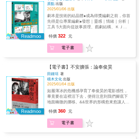
館比較像是放映非主流電影的獨立電影院。但
實踐，與其在影像及其邏輯之間不斷思辨的成
事可能性就會一一被封閉。最後寫完時，電影
吉卜力作品每個振奮人心的時刻：娜烏西卡乘
原點
出版
談。《鈴芽之旅》獨家收錄刊登於雜誌《Pen》
在一百年前，它是整個東京映演外國電影的最
果。▌三部曲：觀看的行為───影像的反思本書
就只剩下一種形式。」——新海誠帶你一步步
2025/01/06 出版
著風穿越腐海，巴魯與希達唸著天空之城古老
上的新海誠訪談。
高規格電影院，吸引大量影迷和更多新電影院
中，我們看著溫德斯如何利用接受記者和電影
剖析新海誠的世界！以新海誠自己的言語來解
的咒語，梅在森林中掉落在龍貓的肚子上，漫
劇本是技術的結晶體●成為得獎編劇之前，你首
陸續往新宿聚集。原本穩坐東京首輪地位的淺
界人士專訪的機會，確立自身立場，並釐清自
釋他在各個階段的想法，以及他想要嘗試的挑
天螢火蟲下節子與清太的笑容，魔女琪琪飛上
先得是位專業編劇●發想｜靈感｜情緒｜分析｜
草公園六區電影街，在新宿這些更新、更好的
已與他人、城市和環境的關係，帶領我們看到
戰。《她和她的貓》新海誠的理念，就匯集於
天空的那一刻，魔法公主小桑堅毅的眼神，千
工具 5大面向從故事原理、戲劇結構、ＫＪ
電影院擠壓之下，只能一家一家地慢慢退出舞
他如何更深刻地思考自身及他的電影作品。他
這個「肯定世界的意志」。《星之聲》「我盡
尋憶起與白龍的往事……吉卜力結合風格與故
法、劇情卡、角色分析到劇情表、起承轉合表
台。5回到正題，〈東京行進曲〉歌詞中使用了
並詳細地談論自己在撰寫電影腳本時的工作情
322
可能把自己能夠做的事，用最好的形式展現出
Readmoo
特價
元
事，為世界帶來珍貴寶藏，一次次以勇氣和希
帶你認識業界殘酷現實告訴你千金難買早知
現在日本人已經很少使用的冷門詞彙「シネ
況、新的影視技術（例如錄影技術和高畫質電
來。」《雲之彼端，約定的地方》為了得到某
望鼓舞人們。他們製作的不只是動畫，也是每
道，電影人編劇經驗談▌創作劇本，不求人，用
マ」來指電影或電影院。戰前，日本人主要把
視等）的可能性與危險性，以及對於自己既是
樣東西，就必須放棄另一樣東西。《秒速5公
電子書
一次向世界重新出發的理想。愛與友情、成長
圖解，就是快 ▌你需要的不是創作天分，而是
電影稱作「活動寫真」，或是「電氣寫真」。
德國人和歐洲人，同時也是世界公民的自我認
分》「在難過、痛苦的時候，風景是最接近我
與付出、環境與和平……都是吉卜力不斷創作
寫劇本的50個訣竅！日本敲碗好評劇本教科書
其他比較沒有那麼普及的稱呼還有「自動幻
知。▌對談機鋒處處，暢談為何走上電影之路多
們的『救贖』。」《追逐繁星的孩子》懷著喪
的主題。 我們也跟隨本書來到吉卜力工作
擁有30多年電影工作坊教學經驗的作者告訴
畫」、「自動寫真」。一九二〇年代則出現標
次的對談和受訪中，溫德斯談童年、談父親、
失的回憶活下去。《言葉之庭》實現「數位時
室的每個階段，深入宮崎駿和高畑勳在創意與
你，只有還沒掌握到的訣竅，沒有寫不出的劇
【電子書】不安擴張：論奉俊昊
新立異的新詞把電影稱作「キネマ」或是「シ
談搖滾樂，談導演生涯的兩次轉捩點，提及年
代的影像文學」。《你的名字。》「對他人進
生涯上的掙扎，見識到新人導演如宮崎吾朗及
本！時間控制│故事三面向│對白減法術│省略
ネマ」。前者，出現在現存世界最古老電影雜
少的他，一直想成為畫家，大學時雙主修醫學
田鍾琄
著
行想像這件事本身，就會通往深入思考自
米林宏昌以嶄新的創作視野展望未來。吉卜力
與留白│角色立體化│分場構思│劇本編輯軟體│
誌、一九一九年創刊並持續發行中的電影旬
積木文化
出版
和哲學，步上電影之路只因出租公寓暖氣不
己。」《天氣之子》特別收錄新海誠長篇訪
工作室從草創初期的沒沒無名到今日聞名遐
劇本格式│劇本地雷一跨頁一技巧，從0開始跟
2025/01/04 出版
報。後者，就是出現在一九二九年發行的〈東
足，去電影資料館取暖看電影而開啟。▌影像比
談。《鈴芽之旅》獨家收錄刊登於雜誌《Pen》
邇，至今已不只一次宣布要停止動畫製作。近
練一遍立馬知道劇本實作技法及業界實戰經驗
京行進曲〉歌詞裡頭。事實上，這兩個詞的源
故事更有能力趨近真實？或謊言？溫德斯在書
如履薄冰的危機感孕育了奉俊昊的電影感性，
上的新海誠訪談。
年來隨著吉卜力美術館和主題公園落成、宮崎
大小事手把手帶你寫出說服業主、感動自己也
頭可以一路追溯到歐陸。法國電影放映機先驅
中無意間勾勒出來的東西，正是他本身對於察
畢竟要在這裡活下去，便得注意到我們腳底下
峻完成新作《蒼鷺與少年》上映，似乎正在宣
感動觀眾的好劇本！▌新手不怕，從0開始圖解
研究者Léon Bouly率先結合古希臘語的
覺的微型理論。他曾表示，「和思考不同的
地面幽微的挪移。&&世界的形構愈來愈讓人迷
告著，吉卜力茁壯的生命力絕不會就此停
該知道的大小事，帶你寫出心中故事「拍電影
κίνημα（意為運動）和γράφειν（意為描繪）兩
是，人類的觀看並不包含他們對於事物的意
惑，「奉式電影」如何繪出此時此地的座標？
歇。 從標誌性的《龍貓》片頭開始，我們
360
很辛苦，但寫劇本只能單兵作業？！」、「寫
Readmoo
特價
元
個字，創造出新的法語單字
見……觀看是一種無意見的行為，在觀看裡，
場面調度、鏡像迷宮、現代化、本土與全球
一起往吉卜力世界出發吧！
不出劇本！該怎麼辦呢？」、「我想把自己珍
Kinematograph（有時候也拼寫成
人們可以找到本身對於他人、物件和世界的那
化、權力與資本流動&hellip;&hellip;脫線的細
貴的經驗寫成劇本！」、「短片寫得出來，長
電子書
cinematograph）。後來他把這個字連帶放映機
種無意見的態度。換言之，人們透過觀看而面
節，即將撕開更大尺度的糾葛──&《殺人回
片卻沒辦法……」這世界早就以視覺影像為主
的專利轉讓給盧米埃兄弟（frères Lumière）繼
對了人事物，也透過觀看而與人事物出現連
憶》《寄生上流》《米奇17》奉俊昊從影以來
流，有一個想說的故事，卻不知道該怎麼寫成
續發展，成為我們今日認識的電影
結，並察覺人事物的存在。對觀看來說，（察
關鍵總評精闢解讀╳深入訪談形式分析結合文
劇本……不用把事情想得太複雜，劇本的寫作