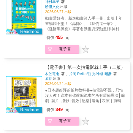
地仿效畫面，我認為音樂絕不能淪為影像的附
神村幸子
著
到幾次滿月？ ＼坂本龍一 音樂使人自
大前輩在前引導與解惑。也收錄動畫業界最新
屬品。＊如果要做，我就要做到第一名，因此
臉譜文化
出版
由 ＼坂本龍一 蝦蟆的油：
技術及用語，「數位作畫」及「動畫用語」單
我並不認同無法成為第一也無所謂的想法。在
2026/06/27 出版
黑澤明尋找黑澤明 ＼黑澤明
元、律表、Layout用紙、傳票等影印放大即可
社會體制中，如果想要往更高更好的地方發
動畫愛好者、新進動畫師人手一冊，出版十年
使用的範本，與日本動畫業界無縫接軌！
展，最終的目標就是第一。如果只要成為
來暢銷不墜！《蟲師》、《我們這一家》、
「only one」就好，那麼這樣的想法毫無上進心
《怪醫黑傑克》等著名動畫資深動畫師‧神村幸
Readmoo
可言。……如果要寫的話，就要寫出好曲子，
子最有趣易懂的動畫製作嚮導書 本書是日本經
455
特價
元
否則作曲家的命運轉眼之間就結束了。本書是
典動畫製作入行書，以親切的說明、豐富的圖
久石讓現身說法，第一次談論他身為作曲家與
解及範例，廣受業界及學界喜愛。前半部「動
電子書
音樂創作的關係、如何捕捉創意，完整收錄其
畫製作」以圖解方式說明從企畫、角色設計、
職人哲學與人生感悟，結合具體的配樂案例，
分鏡等相關會議，將日本動畫複雜的分工與動
真誠而又字字珠璣地細說作曲工作的方方面
畫知識，透過作者親繪的插畫及親切的說明介
面，在琴鍵和五線譜上，「理性」地實踐他的
紹給讀者。有趣又再現動畫製作現場、工作人
【電子書】第一次拍電影就上手（二版）
「感性」。【麥田PEOPLE書系】隈研吾的
員對話的情境圖，也讓讀者像是跟著作者的腳
衣笠竜屯
著 、
片岡 Reiko/佃 光/小橋 昭彥
著
點．線．面 ＼隈研吾我還能再看
步親臨現場，從新手到成熟階段都像擁有一名
原點
出版
到幾次滿月？ ＼坂本龍一 音樂使人自
大前輩在前引導與解惑。也收錄動畫業界最新
2026/06/24 出版
由 ＼坂本龍一 蝦蟆的油：
技術及用語，「數位作畫」及「動畫用語」單
●日本超好評的拍片教科書●拍電影不難，只怕
黑澤明尋找黑澤明 ＼黑澤明
元、律表、Layout用紙、傳票等影印放大即可
沒人教！這本有你敲碗跪求的所有環節導演│編
使用的範本，與日本動畫業界無縫接軌！
劇│製片│攝影│音效│配樂│選角│表演｜剪輯｜
後製企劃編劇│組織團隊│器材選擇│拍攝剪輯│
349
Readmoo
特價
元
行銷宣傳│上映發行整個劇組必讀的拍片聖經！
【拍電影，不求人】微電影、Vlog、Youtube影
電子書
片、紀錄片、劇情片，全教會你60個擺脫菜
鳥、晉升專業，一定要懂的事！更有千金難買
早知道的電影人經驗談「我正在努力拍電影，