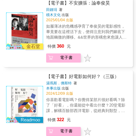
（Cinema）。即便是流行語，「キネマ」對個
覺）的確是個不錯的、甚至比本身更為美妙的
化分析的作者論知名電影學者田鍾琄最新力作
【電子書】不安擴張：論奉俊昊
從靈感發想、劇本寫作表達、進階的解讀法到
性嚴謹的日本人來說又比「シネマ」更得體了
詞彙，因為它的字首wahr在德文裡，就是「真
&《非常母親》的潛在鏡像如何擴張為《寄生上
田鍾琄
著
電影名作分析法，都有訣竅可尋。市面上的劇
一點。理由是「シネ」正好跟日文的「去死」
實」的意思。……影像比故事更有能力趨近真
流》的全球空間？《寄生上流》的暴雨會流進
積木文化
出版
本教學書，多半只著重寫作技巧介紹，缺乏從
（死ね）同音，所以「キネマ」一詞又更普及
實。」溫德斯在《觀看的行為》這本文集裡，
漢江滋長出《駭人怪物》，再化為《末日列
2025/01/04 出版
零開始，講述所有流程，鉅細靡遺寫給所有人
了一點。一九二〇年代興建的日本電影院因此
試圖以自己和其他導演的電影作品為例，探索
車》的冰封大地？無法擺脫《殺人回憶》的泥
如履薄冰的危機感孕育了奉俊昊的電影感性，
的教科書。繼好評前作《第一次拍電影就上
有不少就叫做叫做奇麗馬館（キネマ館）。一
人類視覺的察覺過程。不過，就像他強烈重視
沼，又能否逃離《米奇17》的星際霸權？&奉俊
畢竟要在這裡活下去，便得注意到我們腳底下
手》之後，讀者敲碗指定談詳盡故事布局創作
九二三年在台北大稻埕開張的台灣奇麗馬館，
影像的力量一樣，他也同時意識到，自己所使
昊：我希望我的電影給人物理實體感，而非僅
地面幽微的挪移。&&世界的形構愈來愈讓人迷
法的圖解編劇書。有書在手，劇本難產的你一
就是這股奇麗馬風潮的其中一員。
用的電影媒介的不可靠。因為，影像不僅有能
有概念。&hellip;&hellip;我希望我的電影有觸
惑，「奉式電影」如何繪出此時此地的座標？
定能下筆如有神助。一跨頁一則技巧，帶你從
力趨近真實，或許還更有能力趨近謊言！▌那一
360
覺，有感官效果，能幾乎在物理上攻擊觀眾。&
金石堂
特價
元
場面調度、鏡像迷宮、現代化、本土與全球
頭到尾認識完成一部劇本該知道的大小事！！▌
夜，我想起溫德斯的話‧電影中最大的冒險就是
奉上推薦──一頁華爾滋（影評人）馬欣（作
化、權力與資本流動&hellip;&hellip;脫線的細
認識業界的殘酷現實，讓人直呼終於等到這一
生活本身。‧在一部電影中不惜一切代價講一個
家）黃以曦（影評人）徐明瀚（電影與藝術評
電子書
節，即將撕開更大尺度的糾葛──&《殺人回
本作者過往培育過許多有編劇夢的創作者，以
故事是沒有意義的。‧小津教我，就算沒有「故
論人）孫松榮（國立臺北藝術大學 藝術跨域研
憶》《寄生上流》《米奇17》奉俊昊從影以來
他豐富的經驗出發，告訴你技術之外，更需要
事」也可以講述一場電影。‧電影的可能性，在
究所教授兼所長）&孫松榮：本書的精彩在於田
關鍵總評精闢解讀╳深入訪談形式分析結合文
知道的現實：‧寫了第一個場景之後，要如何接
於「忠實呈現事物原貌」，藉此得以「拯救事
鍾琄撰寫了一部修正作者論的奉俊昊作品研
化分析的作者論知名電影學者田鍾琄最新力作
著寫？結局又應該長怎樣？‧常見的劇本格式與
【電子書】好電影如何好？（三版）
物的存在」。‧千萬不要試圖講一個故事後再去
究：透過深入分析從《綁架門口狗》到《寄生
&《非常母親》的潛在鏡像如何擴張為《寄生上
編輯軟體？‧在劇本中向觀眾解釋角色內心戲是
湯瑪斯．佛斯特
著
尋找角色，你必須先擁有角色，再與他們一起
上流》的風格演變與文化意涵，不僅揭示了類
流》的全球空間？《寄生上流》的暴雨會流進
地雷？‧導演對於編劇的期望是什麼？‧如何控制
本事出版
出版
尋找故事。‧我拍的許多電影其實都是根據旅行
型揉合與歷史辯證的交錯，還極具說服力地闡
漢江滋長出《駭人怪物》，再化為《末日列
預算，寫出執行度高的劇本？‧如何將完成的劇
2024/12/09 出版
路線，而不是劇本。‧到達任何地方並不重要。
釋了這位將「新韓國電影」推向世界影壇巔峰
車》的冰封大地？無法擺脫《殺人回憶》的泥
本進一步影視化？‧如何報名編劇獎項？‧得獎編
你喜歡看電影嗎？你覺得某部片很好看嗎？除
重要的是，在旅途中有正確的「態度」。保持
的導演如何在政治經濟學的交織中，形塑出一
沼，又能否逃離《米奇17》的星際霸權？&奉俊
劇與專業編劇的距離？……發揮日本人不厭其
了「好看」，你還能從中看出什麼？20堂電影
在路途中，不是為了去「哪裡」，而是「行
種穿透藝術與商業、批判與通俗、在地與全球
昊：我希望我的電影給人物理實體感，而非僅
煩、鉅細靡遺的特質，耐心解說創作過程中的
課，解構百餘部西洋電影，從經典到類型，從
進」。
的奉式風格。&于昌民：本書是少數能夠結合形
有概念。&hellip;&hellip;我希望我的電影有觸
所有實務訣竅，讓人直呼，終於等到這一本。▌
藝術片到商業娛樂片，帶你看出更多有趣、以
式分析與文化分析的作者專論。&hellip;&hellip;
322
覺，有感官效果，能幾乎在物理上攻擊觀眾。&
Readmoo
從故事原理、戲劇結構、ＫＪ法、劇情卡、角
特價
元
往從未發現的細節！《王者之聲》喬治六世廣
奉俊昊的作品在田氏的分析之中，便是一個個
奉上推薦──一頁華爾滋（影評人）馬欣（作
色分析到劇情表、起承轉合表①發想故事的路
播演說的場景震撼人心，關鍵竟在剪接師的鏡
有趣、複雜、令人驚奇的機構裝置，幫助我們
家）黃以曦（影評人）徐明瀚（電影與藝術評
徑：什麼是故事？沒有變化就沒有故事‧你的故
電子書
頭安排！你以為無聲電影的時代過去了嗎？看
看清全球化糾葛的模樣，並思考可能的下一步
論人）孫松榮（國立臺北藝術大學 藝術跨域研