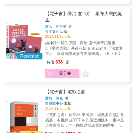
事要寫給誰看？如何逃出故步自封的牢籠？‧故
看《辛德勒的名單》如何利用無聲畫面製造戲
將在何方。&【內容重點】&場面調度╳鏡像迷
究所教授兼所長）&孫松榮：本書的精彩在於田
事即「變化」，「誰發生了什麼事」＝組成故
劇張力！《少年Pi的奇幻漂流》以救生艇隱喻
宮&場面調度不只是場景的特殊性，鏡像迷宮也
鍾琄撰寫了一部修正作者論的奉俊昊作品研
事的最小單位？‧故事走向要遊走在正負極兩
Pi的孤獨，希區考克作品裡的救生艇又代表什
不只是全球的尺度觀。在奉俊昊的電影裡，兩
【電子書】喬治‧盧卡斯：星際大戰的誕
究：透過深入分析從《綁架門口狗》到《寄生
端，夠曲折才能吊觀眾胃口？！②劇本寫作基
麼意思？電影是動態的語言，有獨特的文法與
者是互相交織的工具，用以建立電影空間與社
生
上流》的風格演變與文化意涵，不僅揭示了類
本概念：如何精準調度觀眾的情緒？‧先從結局
規則，它在不同的時間、空間裡演示許多事
會空間的關係，帶我們理解全球化的地景與本
型揉合與歷史辯證的交錯，還極具說服力地闡
羅宏．霍普曼
著
開始寫，更能創作出精彩故事？‧與觀眾分享配
件，並由許多不同的元素組合起來，諸如：視
土的動態迴響，日常生活又怎樣體現了廣幅的
積木文化
出版
釋了這位將「新韓國電影」推向世界影壇巔峰
角不知道的祕密，觀眾就會對主角產生代入
覺、音效、背景音樂、光線控制、時間掌握、
權力與資本流動。&奉俊昊VS韓國電影新浪潮&
2024/11/30 出版
的導演如何在政治經濟學的交織中，形塑出一
感？‧面對乏味的日常對白，使用「刪三行」原
空間安排、動作以及對白。只要了解「電影文
韓國電影新浪潮承擔著歷史創傷的重負，奉俊
種穿透藝術與商業、批判與通俗、在地與全球
如神話一般的導演，喬治‧盧卡斯傳記漫畫
則去蕪存菁，更易讓觀眾理解？‧觀眾的腦補能
法」，徹底解析這種語言，你就能在觀影中得
昊則進一步在新的歷史轉折點中，質問對過去
的奉式風格。&于昌民：本書是少數能夠結合形
X《星際大戰》幕後花絮 & ★2024年「法雅客
力超無敵？可以省略場次、動作、畫面、聲
到更多收穫，看到其他人沒有發現的趣味。本
的理解，並嘗試透過不同尺度將個人經驗、國
式分析與文化分析的作者專論。&hellip;&hellip;
書店－法國國際廣播電臺漫畫獎」（Prix BD
音，讓觀眾腦補嗎？‧沒靈感就套用老梗套路，
書提供20堂有關於「看電影」的課程，列舉多
Readmoo
族想像與全球政治潛流相連結，提供理解未來
奉俊昊的作品在田氏的分析之中，便是一個個
Fnac France Inter）★ ★法國新聞頻道電臺時
經典名場面也是這樣誕生的？‧觀眾到底想看什
達100部電影做為範例，不管是好片、爛片，如
變局的可能性。&從幽閉的僵局到新的逃亡&從
638
特價
元
有趣、複雜、令人驚奇的機構裝置，幫助我們
事報導漫畫獎★ ★ 法國電視臺、電臺、雜誌等
麼？解放原始情感，將人性本惡加以包裝，更
何從一部片，看出一些以往你從未發現過的趣
《末日列車》與《玉子》開始，奉俊昊的電影
看清全球化糾葛的模樣，並思考可能的下一步
各大媒體佳評如潮★ ★ Amazon 4.8星上百則
容易引起共鳴？③專業劇本實務知識：進入專
味，讀懂一些從前你根本不在意的橋段，讓你
就和之前的幽閉感拉開了距離，但擴大了的感
電子書
將在何方。&【內容重點】&場面調度╳鏡像迷
真摯推薦★ 「這部作品深入探討創作的艱辛，
業編劇的領域‧當有人說「看不懂」，不必多費
驚覺「看電影」原來是一種獨特的動態語言的
性和視野，帶來的不是更理想的全球社會，而
宮&場面調度不只是場景的特殊性，鏡像迷宮也
情感強烈且感人，卻依然充滿幽默。它是終極
唇舌解釋，使用「減法」吧！‧一頁劇本大概是
學習：‧音效課─無聲勝有聲：獲獎無數的《大
是零和競爭的惡性擴張網絡，逃脫僵局變得更
不只是全球的尺度觀。在奉俊昊的電影裡，兩
的幕後花絮、令人愉悅的成功故事、也是電影
片長幾分鐘？‧如何在畫面上設計角色內心戲？‧
藝術家》，向開啟全球電影史序幕的黑白默片
難實現。如果說《寄生上流》發明了一種「域
者是互相交織的工具，用以建立電影空間與社
的教科書，向童年的魔力和堅持不懈致以敬
劇本通常不寫什麼？要把什麼留給演員與主創
【電子書】電影之書
致敬！‧光影課─明暗對比：還記得《魔戒二部
內的逃亡」，最新的《米奇17》便代表了星際
會空間的關係，帶我們理解全球化的地景與本
意。」──法國國際廣播電臺漫畫獎（Prix BD
團隊詮釋？‧戲院觀影和家中追劇，適用不同的
曲》，聖盔谷浴血之戰與白袍巫師甘道夫再現
潘姆．庫克
著
霸權的囚禁。&奉導創作剖白：鳥瞰一切的慾望
土的動態迴響，日常生活又怎樣體現了廣幅的
Fnac France Inter） 「我是《星際大戰》系列
對白邏輯？④如何精進練功：分析經典電影，
影視聽中心
出版
的場景嗎？‧開場課─精采到讓人忘了手中的爆
&在訪談中，奉俊昊坦言他花在編劇身上的時間
權力與資本流動。&奉俊昊VS韓國電影新浪潮&
的無腦狂粉，我藉由繪畫來探索這座迷人宇
寫出有水準的劇本‧知名導演都是影癡？！練習
2024/11/30 出版
米花：伴隨你我童年的《法櫃奇兵》，如何創
比花在導演身上的時間還多，因此有時候覺得
韓國電影新浪潮承擔著歷史創傷的重負，奉俊
宙。」──荷諾．侯煦／本書繪者 「一群經驗不
分析名作，打開不同於觀眾的創作者之眼‧宣傳
造闖關無敵的冒險英雄人物？‧課堂小測驗：你
《電影之書》於1985 年出版，經歷多次修訂及
自己的主要工作不是導演，而是編劇。他又承
昊則進一步在新的歷史轉折點中，質問對過去
足、莽撞敢衝、同時滿腦子好主意的年輕人愛
文案嚴禁劇透，到底要寫到哪一段落？‧電影不
能看出電影裡的多少細節？找一下《亞果出任
擴展，本書譯自2007 年的最近期版本。書中呈
認自己是「地圖控」，雖然不至於控制狂，但
的理解，並嘗試透過不同尺度將個人經驗、國
恨交織的創業故事。這本書有如星戰宇宙自己
像小說、漫畫可以往回翻，不適合使用說明性
務》，裡面有一切我們想要看的元素！每個人
現多重聲音，從不同觀點辯論電影的歷史、理
當他能綜覽全局時，確實會感到興奮。在寫
族想像與全球政治潛流相連結，提供理解未來
的傳記電影《社群網站》。」──葉 郎｜文字
對白？‧舞台劇、電視劇和廣播劇也需要劇本，
都是分析電影的專家，一般觀影者欣賞的電影
論與分析，涵蓋好萊塢與全球電影的動態互
《末日列車》的劇本時，他把劇本全部攤在地