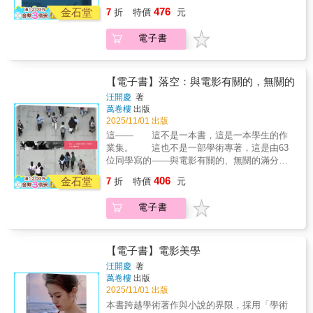
師、視覺藝術家等多重身分於一身，探索多種
風格，鼓勵和宣揚了一種極富創造力的思維模
園」是生命無窮的動力！這本書記述了我電影
在括號裡（文字工作者）特製隊（台灣特攝創
吉拉承載了日本社會面對戰爭與原爆遺緒的集
「電影的戲劇結構」是在講編劇所需要的學問
476
性》《冰風暴》《與魔鬼共騎》，打入美國主
金石堂
7
折
特價
元
表達方式，以高度的美學要求呈現社會的樣
式。你可以完全信任這本書，讓它引領你直奔
生涯前十年的第一個大高潮，感覺上，《臥虎
作團隊）陳國偉（中興大學台灣文學與跨國文
體精神隱喻，更是進入戰後日本黑暗之心的關
與方法，但實質上這與電影工作人密切相關，
流的電影工業界；到大放異彩的《臥虎藏
貌。面對她的時代，她不僅作出見證，更付諸
你故事的心臟。維琪會牽著你的手，帶你領
藏龍》真是一個階段的總結，一切並非故意，
化所副教授）龍貓大王（影評）「這本書會是
鍵路徑，而它每一次在影像上的輪迴轉世與再
是不得不學、無法逃避的深層學問。 →第一幕
龍》，李安從一個懷抱電影夢的南台灣小孩，
電子書
行動改變，讓弱勢者、邊緣人和反抗者得以擁
悟：結構絕不是死板僵化的公式，它能將你用
而是自然發展的結果，如今看來，還真是「十
你的哥吉拉聖壇上最棒的供品，因為它從第一
生，無論是在日本抑或好萊塢，都提供給我們
最重要的是「角色」，第二幕上半最重要的是
一躍而成口碑與票房兼具、國際影星爭相合作
有聲音與面貌，並積極投入爭取女性的權利。
想像力召喚出的一切，都納入其中。」──艾
年一覺電影夢」！--李安回顧八○年代以來的
頁就精彩得難以置信。……這甚至不只是一本
新的時代解答。」──陳國
「事件」，第二幕下半最重要的是「情感」，
的國際級導演。看在台灣人的眼裡，李安就是
在她逾一甲子的創作生涯，完成短片《尤利西
倫．瓦特（Alan Wate），暢銷書《鑽石狗》
「台灣新電影」，那些年來，台灣的確出現了
關於哥吉拉的書，而更是一本紀錄70年電影工
偉 ╴▁▂▃▄▅▆▇██▇▆▅▄▃▂▁╴在哥
第三幕最重要的則是「展現」。▋娛樂∕商業電
台灣電影的希望與榮耀，深感與有榮焉。一貫
斯》、《向古巴人致意》等、紀錄片《艾格妮
（Diamond Dogs）作者，洛杉磯編劇研究室創
好些傑出的導演，諸如侯孝賢、楊德昌、蔡明
藝演變、與製作電影巨大熱情的書。」──龍貓
【電子書】落空：與電影有關的，無關的
吉拉之前，日本連科幻片也很少見，更別說怪
影製作心法→我覺得「過度輕視娛樂」是一個
帶著靦腆笑容的李安，電影拍得令國際電影人
撿風景》、《沙灘上的安妮》、《最酷的旅
立人
亮等人。他們以台灣這片土地為題材，拍出深
大王「哥吉拉是全世界影壇最知名的日本電影
獸片 1954年，美國在比基尼環礁引爆了一千五
汪開慶
著
很嚴重的問題呢！→剪輯娛樂電影時，首先一
心服，但向來說的不多。他說，要瞭解他，去
伴》、《安妮華達最後一堂課》等，以及劇情
觸人心的電影，也贏得國際影展的肯定。美中
明星，而這本有大量哥吉拉系列電影的珍貴劇
萬卷樓
出版
百萬噸級的氫彈，導致一艘日本小漁船第五福
定要清楚地辨認定義該電影的「類型」。→沒
看他的電影就好了。誠如其助理所言，李安所
片《短角情事》、《五點到七點的克萊歐》、
不足但至關重要的是，當時國片的票房每下愈
照、工作照，以及發展史的美麗大書，由兩位
2025/11/01 出版
龍丸被污染，一名船員死亡，日本民眾發動反
有時間可以細說每一個人物的起源，但我們可
接受過的訪問，最多不超過兩小時，但在本書
《一個唱，一個不唱》、《無法無家》、《南
況，得獎電影更是上片難過三日，不靠政府的
專業的類型片學者撰寫，除了擁有珍藏價值，
核運動，超過三千萬人簽署要求禁止核試爆；
這—— 這不是一本書，這是一本學生的作
以利用觀眾的「刻板印象」。→恐怖電影一開
寫作期間，他卻破天荒接受了三次的訪談，其
特傑克》等數十部作品，一生創作不輟，獲獎
補助金幾乎無以為繼。唯一的例外，就是李
讀完更能理解哥吉拉電影的歷史脈絡，也讓我
東寶史上第一部彩色電影在開拍前因故擱置，
業集。 這也不是一部學術專著，這是由63
始會傾向使用「長鏡頭」，讓鐵齒觀眾親眼去
中一回，作者張靚蓓更是三天緊隨著李安作息
無數，以其獨特風格革新電影世界，不僅引領
安。從《推手》《喜宴》《飲食男女》嶄露頭
們明白：歷經七十年的進化，從昭和哥吉拉到
製作人田中友幸必須馬上想出具有同等商業潛
位同學寫的——與電影有關的、無關的滿分作
碰上那些恐怖見鬼的事件。→喜劇的敘事原理
活動；執筆者不停提問，李安不停地答。李安
了法國新浪潮，也深刻影響美國獨立電影。本
角，引起國際影壇的注目；執導《理性與感
令和『–1.0』，哥吉拉的身影，正是世界特攝
力的替代方案，情急之下因為核試爆事件想到
業。
具有百搭能力，幾乎能和所有類型結合：動作
所言之多，連他自己也感意外。《十年一覺電
書作者羅荷‧阿德勒是華達長年友人，憑藉近身
406
性》《冰風暴》《與魔鬼共騎》，打入美國主
電影的成長史。」──重點就在括號裡「哥吉拉
金石堂
7
折
特價
元
一頭海底巨獸的甦醒；特效專家圓谷英二受
喜劇、恐怖喜劇、浪漫喜劇、諜報喜劇、懸疑
影夢》從童年開始說起，但主要記錄了李安電
觀察和第一手資料，以內容豐富且帶有個人情
流的電影工業界；到大放異彩的《臥虎藏
承載了日本社會面對戰爭與原爆遺緒的集體精
《金剛》啟發，一早夢想製作怪獸電影，當年
喜劇，甚至是推理喜劇。▋看剪故事的人，如
影生涯前十年--李安的電影夢如何從夢逐步實
感的傳記式散文，完整爬梳華達迷人非凡的一
龍》，李安從一個懷抱電影夢的南台灣小孩，
神隱喻，更是進入戰後日本黑暗之心的關鍵路
電子書
他剛回歸東寶，準備成立新的特效部門，欣然
何剪出故事新格局解剖故事創作的新角度，看
現。李安拍的電影，讓我們看到他的藝術思
生和出色靈動的作品，精采呈現她身為女性創
一躍而成口碑與票房兼具、國際影星爭相合作
徑，而它每一次在影像上的輪迴轉世與再生，
接受挑戰；導演本多豬四郎擅長拍戰爭悲劇，
剪輯師如何將原有素材重組、構成，透過多年
維；李安在電影背後與電影之外所想、所為的
作者、母親和妻子的多重面向，以及充滿愛與
的國際級導演。看在台灣人的眼裡，李安就是
無論是在日本抑或好萊塢，都提供給我們新的
身為倖存者的他，領會到哥吉拉與核武的連
實際操作與思考，告訴我們說故事的N種方法，
點點滴滴，則盡現於《十年一覺電影夢》中。
熱情、忠於自我、勇於追求藝術與自由的精
台灣電影的希望與榮耀，深感與有榮焉。一貫
時代解答。」──陳國
結，哥吉拉對他來說不是寓言，而就是戰爭浩
也以自身參與影像的製作經驗，告訴你，用剪
兩度獲得奧斯卡最佳導演獎的李安，於台灣時
【電子書】電影美學
神。本書追溯華達的豐厚遺產，體現她作為傑
帶著靦腆笑容的李安，電影拍得令國際電影人
偉 ▁▂▃▄▅▆▇██▇▆▅▄▃▂▁在哥吉拉
劫本身……哥吉拉是輻射海域中復活，對日本
輯思維，就可以免除不必要的撰寫與拍攝。書
間2025年2月9日獲頒美國導演工會（DGA）最
汪開慶
著
出電影人、富有創造力的攝影師及藝術家所取
心服，但向來說的不多。他說，要瞭解他，去
之前，日本連科幻片也很少見，更別說怪獸片
城市展開大規模破壞的角色。它也被視為對於
中同時你分享職人養成過程，給新手後輩提供
高榮譽--終身成就獎，成為該獎項創設88年來第
萬卷樓
出版
得的持久成就。書中收錄150餘幅華達女兒羅莎
看他的電影就好了。誠如其助理所言，李安所
1954年，美國在比基尼環礁引爆了一千五百萬
廣島與長崎原子彈爆炸，以及船隻第五福龍丸
一些建議與觀點。★電影工作人 實戰推薦★高
37位得主。這也是李安自2021年獲英國電影學
2025/11/01 出版
莉‧華達慷慨提供的珍貴照片，全部出自華達的
接受過的訪問，最多不超過兩小時，但在本書
噸級的氫彈，導致一艘日本小漁船第五福龍丸
核污染等事件的影射。因此這本書也不禁令我
鳴晟很愛講對影片的各種見解，那種隨時都想
院終身成就獎之後，人生第2座終身成就獎。這
本書跨越學術著作與小說的界限，採用「學術
私人檔案。
寫作期間，他卻破天荒接受了三次的訪談，其
被污染，一名船員死亡，日本民眾發動反核運
們反思，努力打倒怪獸，在文明社會中又象徵
從厲害的電影裡發現套路、發現公式、找出絕
份榮譽不僅肯定了李安的藝術成就，也印證他