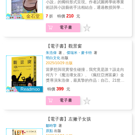
小說」的獨特形式呈現。作者試圖將學術專業
中一回，作者張靚蓓更是三天緊隨著李安作息
動，超過三千萬人簽署要求禁止核試爆；東寶
什麼？我們要打倒的究竟是眼前巨大的敵人，
招的心意。畢竟在創作的路上，擁有那種「幹
在全球電影圈的深遠影響力。這本書作為李安
術語與小說藝術手法相結合，通過教授與學生
活動；執筆者不停提問，李安不停地答。李安
史上第一部彩色電影在開拍前因故擱置，製作
還是過去的錯誤與陰影？當然，我們也看到了
原來是這樣啊竟然被我發現了！」的孩子氣，
目前唯一的傳記，不僅讓我們能一窺李安最純
的對話互動，對國內外傑出電影作品進行了系
所言之多，連他自己也感意外。《十年一覺電
人田中友幸必須馬上想出具有同等商業潛力的
製作團隊歷經數十年成就哥吉拉傳奇的藝術精
210
是十分珍貴的……渴望破關的眼神總是令旁觀
金石堂
粹的電影生涯前十年，更從他的人、他的事、
7
折
特價
元
統的美學分析；同時，還將設計、書法、繪
影夢》從童年開始說起，但主要記錄了李安電
替代方案，情急之下因為核試爆事件想到一頭
神與血淚。本書將哥吉拉系列電影分為以下時
者著迷，也確實會讓一個人慢慢變強。------------
他的想法中，也觸動引發了我們更深的思考，
畫、詩詞等其他藝術領域的美學融入其中，結
影生涯前十年--李安的電影夢如何從夢逐步實
海底巨獸的甦醒；特效專家圓谷英二受《金
期講解：◎昭和時期電影 (1954-1975)◎平成時
--------------九把刀•導演身為一個商業電影導演，
開啟了我們不同的眼界。
電子書
合中國傳統美學思想與西方美學元素，梳理美
現。李安拍的電影，讓我們看到他的藝術思
剛》啟發，一早夢想製作怪獸電影，當年他剛
期電影 (1984-1995)◎千禧年系列 (1999-
我百分之百推薦這本書，無論你是否要當剪輯
學的發展脈絡，從而揭示電影美學的內在本
維；李安在電影背後與電影之外所想、所為的
回歸東寶，準備成立新的特效部門，欣然接受
2004)◎哥吉拉動畫作品◎2016年《新‧哥吉
師，他都打開了一扇門，讓你更加明白剪輯與
質。
點點滴滴，則盡現於《十年一覺電影夢》中。
挑戰；導演本多豬四郎擅長拍戰爭悲劇，身為
拉》(當年度日本年度最佳電影)◎2023年《哥吉
觀眾之間的關係。--------------------------柯孟融•導
兩度獲得奧斯卡最佳導演獎的李安，於台灣時
【電子書】觀景窗
倖存者的他，領會到哥吉拉與核武的連結，哥
拉-1.0》(榮獲奧斯卡金像獎最佳視覺效果，也
演認識阿晟快要20年，看著他鑽研剪輯技巧，
間2025年2月9日獲頒美國導演工會（DGA）最
吉拉對他來說不是寓言，而就是戰爭浩劫本
朱浩偉
著 、
傑瑞米・麥卡特
著
是首部獲奧斯卡的哥吉拉電影)透過豐富的影像
並將其歸納整理，讓他有堅實的後盾面對不同
高榮譽--終身成就獎，成為該獎項創設88年來第
身……哥吉拉是輻射海域中復活，對日本城市
明白文化
出版
切入，本書將哥吉拉的藝術之旅詮釋得繪聲繪
工作。本書像小時候人手一本的攻略本，給予
37位得主。這也是李安自2021年獲英國電影學
展開大規模破壞的角色。它也被視為對於廣島
2025/10/29 出版
影，也展現了一個純粹的好創意如何結合商
在同一條路上努力的玩家面對各種關卡的訣
院終身成就獎之後，人生第2座終身成就獎。這
與長崎原子彈爆炸，以及船隻第五福龍丸核污
當夢想與現實發生碰撞，我究竟是誰？該走向
業，在大眾市場中展現巨大持久的影響
竅。-------------------------陳克勤•攝影是文青夠了
份榮譽不僅肯定了李安的藝術成就，也印證他
染等事件的影射。因此這本書也不禁令我們反
何方？《魔法壞女巫》、《瘋狂亞洲富豪》金
力。 「G計劃」絕密啟動！回到哥吉拉誕生的
沒？這本書不只詳載了商業電影剪輯的武林絕
在全球電影圈的深遠影響力。這本書作為李安
思，努力打倒怪獸，在文明社會中又象徵什
獎導演朱浩偉，最真摯的作品：自己。21世紀
1954年── 從一開始，戰爭的遺緒就成了哥吉
活，更蘊含了洞悉觀眾心理與市場的內功心
目前唯一的傳記，不僅讓我們能一窺李安最純
麼？我們要打倒的究竟是眼前巨大的敵人，還
最具啟發性自傳，所有夢想家必讀之作！★亞
拉的負擔。哥吉拉的動機曾經高深莫測又不言
法。年輕人，我看你骨骼精奇……這本祕笈，
399
Readmoo
粹的電影生涯前十年，更從他的人、他的事、
特價
元
是過去的錯誤與陰影？當然，我們也看到了製
馬遜冠軍暢銷書！亞馬遜年度最佳傳記！讀者
而喻。它的憤怒沒人要求解釋也沒人談。「我
還不買起來。-------------------------黃亮勛•霹靂布
他的想法中，也觸動引發了我們更深的思考，
作團隊歷經數十年成就哥吉拉傳奇的藝術精神
4.8顆星評價！《時代雜誌》2025百大影響人
初次想出哥吉拉的時候正面臨期限，全是在最
袋戲總經理阿晟是我認識最勤學也最有想法的
開啟了我們不同的眼界。
與血淚。本書將哥吉拉系列電影分為以下時期
電子書
物！南加大畢業典禮演講，破百萬人次觀看！
後一刻瞎掰出來的。」東寶公司製作人田中友
剪輯師，從《粽邪》開始就領教過他的本事，
講解：◎昭和時期電影 (1954-1975)◎平成時期
楊紫瓊、史蒂芬．史匹柏、J.J.亞伯拉罕、關凱
幸監督坦言。「那陣子，反核武試爆的事情鬧
從類型、故事剖析甚至是產業面向等等，都有
電影 (1984-1995)◎千禧年系列 (1999-2004)◎
文，名家一致盛讚！家族來自台灣的台灣之
得很大。於是我想，如果比基尼環礁附近有個
他獨到的見解與眼光。-------------------------廖士涵
哥吉拉動畫作品◎2016年《新‧哥吉拉》(當年度
光！★朱浩偉，一位不斷刷新影史紀錄的知名
大怪獸被氫彈試爆震醒呢？如果那怪獸入侵日
【電子書】左撇子女孩
•導演這世界上沒有一個電影理論可以百分百適
日本年度最佳電影)◎2023年《哥吉拉-1.0》(榮
導演。《魔法壞女巫》、《亞洲瘋狂富豪》、
本呢？」1951年，東寶創辦人兼社長小林一三
合你啦！就連這本裡的也是。但這是實戰啊！
鄒時擎
著
獲奧斯卡金像獎最佳視覺效果，也是首部獲奧
《舞力全開》、《出神入化2》，這些兼具創意
發起了三年計畫要把公司重建為日本頂尖片廠
你至少要攻破這本書的作者提問，才算有實戰
原點
出版
斯卡的哥吉拉電影)透過豐富的影像切入，本書
與票房的電影，都是出自他的手筆。但這回，
之一。小林的計畫在1954年達到高峰，有三部