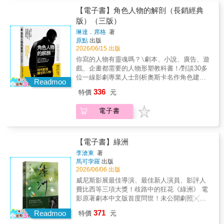
可是處處碰壁……」「教科書都太專業了，找
【電子書】角色人物的解剖（長銷經典
不到簡單易懂的入門教學書。」「從企劃、編
版）（三版）
劇、拍攝、剪輯到發行……沒辦法全部自己獨
琳達．席格
著
立完成吧？！」「校慶、社團、政府的徵片比
原點
出版
賽……不想放過這些機會……」【專業好評推
2026/06/15 出版
薦】用最容易了解的方式教導學生如何上手，
你寫的人物有靈魂嗎？∖劇本、小說、廣告、遊
成為一個全方位的電影新手。──小野│文化部
戲、企畫都需要的人物形塑教科書！∕對談30多
部長、臺北市影視音實驗教育機構校長如果你
位一線影劇專業人士剖析奧斯卡名作角色建構
有一個電影夢，先讀完，就離夢想成真更近一
Readmoo
歷程好萊塢資深編劇顧問：琳達‧席格傾囊相
步了。──吳洛纓│金鐘編劇總覺得拍片是很遙
336
特價
元
授…… 告訴你 如何創造難忘的人物背景故事∣
遠夢幻的事？其實你少的，只是一本提供指南
人物定義∣外貌描寫∣細化人物∣心理情緒∣打造英
的說明書。──東默農│知名編劇講師高度濃縮
電子書
雄角色態度∣添加矛盾∣配角功能∣對白技巧∣田野
的一本影片製作課指南。──張道平│世新大學
調查∣續集延伸●提升人物，找到讓劇本點石成
廣播電視電影學系副教授【新手不必怕，從0開
金的終極祕訣《角色人物的解剖》帶來的是一
始，給所有人的教科書】這世界早就以視覺影
次對人物寫作方法的探索之旅。透過角色人物
【電子書】綠洲
像為主流，但市面上的拍片教科書，多半只介
的解剖，進而創造難忘的人物是一個過程。儘
紹攝影或剪輯等專業技術。缺乏從零開始，講
李滄東
著
管某些創作者認為這是教不出來的，但作為一
馬可孛羅
出版
述所有流程，鉅細靡遺給所有人的教科書。這
名劇本顧問，作者發現，還是有些流程和概念
2026/06/06 出版
一本手把手，從前製/拍攝/後製/發行，帶你從
能夠有效地改善人物。書中在與許多知名創作
頭到尾認識完成一部電影該知道的大小事！①
威尼斯影展最佳導演、最佳新人演員、影評人
者的對話中，歸納出不少實用的做法。正是通
前製這樣想，開拍GO！‧Tagline超重要，想對
費比西等三項大獎！歧路中的狂花《綠洲》 電
過這些訣竅，得以掌握形塑人物的核心。本書
了，一句話就能引發好奇心，獲得金主贊助‧先
影原著劇本中文版首度問世！未公開劇照╳導
為國際知名編劇顧問琳達‧席格經典力作，是期
從結局開始寫，更能創作出精彩故事‧編劇鐵
演訪談紀錄 獨家收錄最會寫劇本的導演，最
371
望邁向作家之路的讀者必備參考用書。眾多大
Readmoo
特價
元
則：只寫鏡頭會拍到的部分就好‧開拍前一定要
會拍電影的小説家！創作《密陽》、《薄荷
學亦將此書做為編劇課的教科書。書中深究人