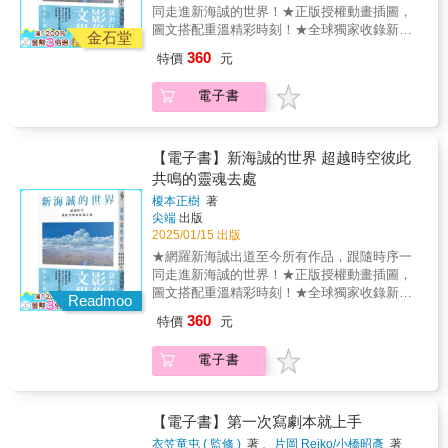
的月兒會從百貨大樓的屋頂上升起西條八十不
敘事之間的連結；另一篇文章則闡述了溫德斯
畫劇情長片，奠立了日後的事業版圖。 鈴
同走進新海誠的世界！★正版授權動畫插圖，
塞里尼、高達、克里斯·馬克等導演作品。洪席
是心血來潮突然插入了社會主義革命觀點，
的「美國夢」和「公路電影」的思想。這些文
木敏夫是吉卜力的總軍師，為工作室尋找資
圖文搭配重溫精彩時刻！★全球獨家收錄新海
耶將電影理論及歷史系譜納入其學說體系，並
《東京行進曲》的故事本來就帶有批判階級的
金石堂
章都有一個共同點，目的在於展現電影對於我
金、挖掘人才，想方設法將作品推到國際舞台
誠《鈴芽之旅》訪談！▎讀者盛讚「作者的分
提出「寓言」概念，闡述電影做為矛盾受挫的
主題。年輕的溝口健二和西條八十都有社會主
們的意義：電影與生活有多密切關聯；電影比
360
特價
元
上。兩位動畫天才宮崎駿和高畑勳，則在他的
析正是從『新海誠的觀眾、讀者』的視角出
藝術以及機械複製的被動美學等概念。這不只
義思想，只要有機會就積極展露他們對於日本
起過去的戲劇、音樂或視覺藝術，成為對我們
保護下恣意揮灑才華。宮崎駿的作品以幻想題
發，讓人感受到強烈的共鳴！」「閱讀完每篇
是一本電影理論書，更透過具體的電影作品分
社會現況的批評和對於無產階級勞工的同情。
這個時代更準確且更全面的文獻；電影可以透
電子書
材著稱，毫不保留地表現對飛行的熱愛、反戰
評論，都有種看完電影的錯覺！」「以前一直
析，例如：希區考克如何完美掌控電影語言、
在日本政府鎮壓左翼的預備姿態越來越明顯的
過疏離人們的渴望和恐懼，對我們造成傷害，
思想、環境意識及世界和諧的冀望；而高畑勳
覺得不需要知道這些，有趣就好。但閱讀完後
艾森斯坦如何運用蒙太奇技巧呈現蘇聯農業集
時刻，發行《東京行進曲》的日活當然沒讓這
相反地也能開拓我們的生活並揭示自由，為我
則講求「不辭勞苦地研究」和「一絲不苟的寫
我改觀了，要是能早點知道這些就好了！」▎
體化的過程、羅塞里尼電影場景中的人物姿態
段歌詞過關。4看場電影吧 還是喝杯茶後來被
們帶來益處──電影遠遠不只是製作電影的產
實」，畫功考究細節，致力表現風格上自我突
內容簡介「寫下劇本的第一行，等於是放棄了
【電子書】新海誠的世界 超越時空彼此
與動作背後的深刻意涵，以及高達如何在《電
替換上來的這段歌詞原本可能被西條八十和溝
業。 ▌二部曲：影像邏輯───電影的實踐二部
破。兩位大師撐起了吉卜力的一片天，也盡力
無數的可能性。每寫一行，原本還有很多的故
共鳴的靈魂去處
影史》中重構影像與歷史的關係，讓我們看到
口健二用來嘲諷資本主義下有產階級年輕人的
曲收錄了溫德斯作為電影人的第一個二十年：
培育工作室年輕一代的動畫師──庵野秀明、西
事可能性就會一一被封閉。最後寫完時，電影
電影如何同時作為藝術形式與歷史見證，既說
虛無浮華。不過左翼思想的歌詞被大刀剪掉之
從早期的音樂電影，德國的公路電影《公路之
榎本正樹
著
村義明、米林宏昌、片渕須直……日後都成為
就只剩下一種形式。」——新海誠帶你一步步
故事，也記錄時代，並帶讀者探索影像背後更
後，這首歌的嘲諷語氣變得非常隱晦。附帶說
王》，到美國電影夢《巴黎，德州》和《慾望
尖端
出版
獨當一面的動畫家。 這本最新的吉卜力電
剖析新海誠的世界！以新海誠自己的言語來解
深層的美學與社會意義。
明，洋派的潮男潮女並不是來新宿喝日本茶。
2025/01/15 出版
之翼》；展現溫德斯身為一個導演與朋友和同
影書回顧吉卜力每一部長片，搭配了大量精美
釋他在各個階段的想法，以及他想要嘗試的挑
他們出入的大概是一九二七年在新宿開張的中
仁之間的對話：與荷索和法斯賓達、安東尼奧
★網羅新海誠出道至今所有作品，跟隨時序一
劇照與海報、創意團隊與工作室的照片，帶領
戰。《她和她的貓》新海誠的理念，就匯集於
村屋喫茶部。從印度革命領袖拉什．貝哈里．
尼和高達等當代電影大師，討論了電影是否還
同走進新海誠的世界！★正版授權動畫插圖，
讀者推開吉卜力工作室被植物遮蔽的大門，進
這個「肯定世界的意志」。《星之聲》「我盡
博斯（Rash Behari Bose）那兒得到印度咖哩
有未來以及前景為何；多篇電影回憶錄，其中
圖文搭配重溫精彩時刻！★全球獨家收錄新海
入吉卜力的魔法世界。 本書改編自廣受好
可能把自己能夠做的事，用最好的形式展現出
Readmoo
祕方的麵包店老闆相馬愛藏，就在這兒開賣所
談論了拍片緣由，開拍時的經濟條件，拍攝的
誠《鈴芽之旅》訪談！▎讀者盛讚「作者的分
評的Podcast節目Ghibliotheque，堪稱英語世界
來。」《雲之彼端，約定的地方》為了得到某
360
特價
元
謂「印度貴族的純正咖哩」。不滿足於日式咖
冒險過程和剪接台上編輯工作的酸甜苦辣。讀
析正是從『新海誠的觀眾、讀者』的視角出
第一本「吉卜力學」百科全書。每個段落都像
樣東西，就必須放棄另一樣東西。《秒速5公
哩的年輕人，果然立刻愛上了更濃烈的印度咖
者更可見證他從《夏日記遊》到《巴黎，德
發，讓人感受到強烈的共鳴！」「閱讀完每篇
是重現了Podcast節目的錄製現場，寫作風格輕
分》「在難過、痛苦的時候，風景是最接近我
電子書
哩。中村屋喫茶部建立了印度咖哩在新新宿
州》、《慾望之翼》的完整創作過程：影像
評論，都有種看完電影的錯覺！」「以前一直
快易讀。翻閱本書時就如同兩位資深吉卜力愛
們的『救贖』。」《追逐繁星的孩子》懷著喪
人、東京人甚所有日本人心中永遠無可動搖的
（體驗、夢境、想像）和故事（神話、小說、
覺得不需要知道這些，有趣就好。但閱讀完後
好者坐在你身邊，為你仔細講解每部片的開場
失的回憶活下去。《言葉之庭》實現「數位時
美食地位。至於歌詞中他們出沒的電影院，有
混合訊息）如何融合在一起，電影創意又是如
我改觀了，要是能早點知道這些就好了！」▎
與結尾，並還原吉卜力作品的溫度和全貌，令
代的影像文學」。《你的名字。》「對他人進
很高的機會是一九二〇年開館的新宿武藏野
何發想的。本書文字為讀者呈現出一幅關於電
內容簡介「寫下劇本的第一行，等於是放棄了
【電子書】第一次寫劇本就上手
人意猶未盡。 在書中，我們宛如乘著吉卜
行想像這件事本身，就會通往深入思考自
館。現在仍在營業（但已經歷改建）的武藏野
影美學的廣泛草圖，這一切來自於攝影機後的
無數的可能性。每寫一行，原本還有很多的故
力的想像飛行器，遨遊在幻想的天空中，見證
己。」《天氣之子》特別收錄新海誠長篇訪
衣笠竜屯 ( 監修 )
著 、
片岡 Reiko/小橋昭彥
著