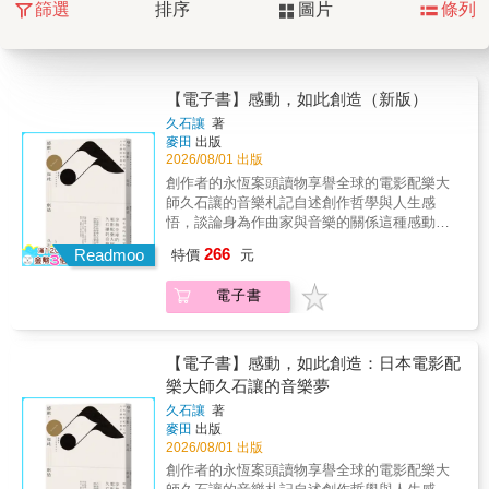
篩選
排序
圖片
條列
【電子書】感動，如此創造（新版）
久石讓
著
麥田
出版
2026/08/01 出版
創作者的永恆案頭讀物享譽全球的電影配樂大
師久石讓的音樂札記自述創作哲學與人生感
悟，談論身為作曲家與音樂的關係這種感動，
既是創意，也是創造，來自於本身日復一日磨
266
Readmoo
特價
元
練而出的信心。原來，感動可以如此創造。雖
然我多少也想當個好人，但是如果要我選擇當
電子書
個好人，還是要創作好曲子，想也不用想，我
一定會選擇後者。——久石讓電影配樂大師久
石讓的音樂自傳既是方法論，又有力量感，是
久石讓創意過程的誠實紀錄久石讓的音樂作
【電子書】感動，如此創造：日本電影配
品，讓感動在電影落幕後依然延續，不禁讓人
樂大師久石讓的音樂夢
產生好奇：為何他能十年如一日地維持創作高
久石讓
著
峰，保持源源不絕的創意？關於創作與音樂，
麥田
出版
久石讓這麼說——＊所謂的一流，即擁有每一
2026/08/01 出版
次都能夠發揮高水準的能力。要將創作當成一
創作者的永恆案頭讀物享譽全球的電影配樂大
份工作，不能只是做出一兩件好作品。如果一