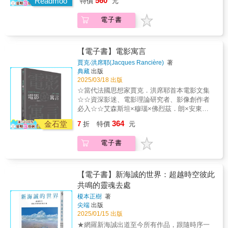
560
Readmoo
特價
元
手。她會講日語的中國人形象以及受過俄國美
造具真實性、精彩、帶點諷刺意味，但最重要
信義區的東西翻轉相反方向，東京東邊曾經充
部曲《情感創作》、《影像邏輯》及《觀看的
聲訓練的歌聲，都讓她帶有朦朧的異國感。她
的是，一部美麗的電影。我想描繪一個認真追
滿電影院、劇院、餐廳的淺草，正慢慢地把娛
行為》，集結了他在報章雜誌上的電影書寫、
電子書
在台灣拍攝的電影《莎韻之鐘》（1943），在
求夢想的人。夢想帶有一種瘋狂的毒性，而這
樂中心的地位讓位給東京西邊武藏野台地上正
演講稿和訪談紀錄。從影評人到導演，看見溫
原住民部落上映後，掀起了加入「高砂義勇
種毒性不能被隱藏。」──宮崎駿寫於2011年
在快速崛起的新星──新宿。變幻中的新宿 武
德斯的第一個20年如何思考影像，見證創作歷
隊」的風潮。 電影是政治和經濟因素、社
《風起》製作計畫 吉卜力動畫電影在全球
藏野的 月兒會從百貨大樓的屋頂上升起這段
程▌首部曲：情感創作───夢想的啟動本書收錄
會文化脈絡與影像交織下的產物，而殖民者的
颳起的旋風從未歇止，除了賣座電影，也陸續
【電子書】電影寓言
歌詞描繪的就是伊勢丹百貨的前身ほてい屋和
溫德斯在1968年至1984年，十六年間寫的文章
統治策略、經濟發展、社會樣態與文化風貌各
推出周邊商品，並開設美術館和主題公園，繼
賈克‧洪席耶(Jacques Rancière)
著
三越、松屋等新潮百貨公司在新宿接連拔地而
和電影評論。揭示了他如何透過觀看電影，聆
有不同，在此架構下，本書試圖爬梳台灣電影
續擄獲影迷的心。 吉卜力工作室成立於
典藏
出版
起的一夜繁華。「武藏野的月亮」既是引用在
聽音樂，來對電影媒體反思。他的思想如何密
在日治時期的發展軌跡。
1985年6月15日。工作室的名字發想自宮崎駿，
2025/03/18 出版
浮世繪和和歌裡頭經常一起出現的意象，也在
不可分地陪伴並塑造他的電影作品。溫德斯不
身為飛行器迷的他以二戰期間義大利飛行巡邏
☆當代法國思想家賈克．洪席耶首本電影文集
提醒觀眾這裡原是關東平原西邊的武藏野臺
遺餘力地書寫電影──出於對德國電影評論和電
隊「吉卜力」（Ghibli）為名，這個義大利文有
☆☆資深影迷、電影理論研究者、影像創作者
地、那個原本什麼都沒有的地方。在歌詞中作
影文化現狀的憤怒；真誠表達對那些糟透了，
「從撒哈拉吹向地中海的溫暖氣流」之意。自
必入☆☆艾森斯坦×穆瑙×佛烈茲．朗×安東
為私奔交通工具的小田急鐵道那時候才通車
或是與之相反，堪稱學習典範電影作品的關注
創立以來，吉卜力有如一股創意暖流，席捲了
尼．曼×尼古拉斯．雷×羅塞里尼×高達×克里
兩、三年，剛剛開啟了東京人沿著鐵路往武藏
與驚愕。溫德斯從未以新聞的立場來評論電
364
日本動畫產業。從1984年的《風之谷》到2023
金石堂
7
折
特價
元
斯．馬克八大名導☆☆一部將改變你觀看電影
野台地郊區移居並回到新宿上班、消費的新通
影。他更著墨於電影感知的瞬間，即「電影夢
年的《安雅與魔女》，吉卜力動畫作品是許多
方式的哲學巨作☆高達曾說：「電影是世界上
勤生活型態。這首流行歌擅自將「小田原急行
想」，並將其與電影史，以及佔據了整整一世
人的成長回憶，也影響了無數創作者，儼然成
電子書
最美的騙局。」（Cinema is the most beautiful
鐵道」的公司全名縮寫成「小田急」。對於已
代人的當前經驗聯繫起來：不論是最新的高達
為動畫史上一座無法超越的山。 今年84歲
fraud in the world）。黑色電影《M就是兇手》
經習慣台鐵、北車、桃機等縮寫的我們可能覺
電影或是滾石樂團最近的唱片；爺爺時代的老
的宮崎駿從1960年代開始創作生涯，在1979年
裡的小女孩和殺手、《偽君子》中，一抹走下
得沒什麼了不起，但據說小田原急行鐵道的社
電影之於德國新浪潮的首次嘗試；不論是《逍
完成第一部動畫劇情長片《魯邦三世．卡里奧
臺階的黑影、《不設防城市》裡朝著車子奔去
長當時氣得跳腳，認為這傷害了他們家才正要
遙騎士》或《狂沙十萬里》等經典片，亞佛烈
【電子書】新海誠的世界：超越時空彼此
斯特羅城》。當時Animage雜誌的編輯鈴木敏
的女子……。這些由電影大師們所創造、令人
建立的企業品牌。社長並未能如願促使〈東京
德．希區考克、勞勃．阿特曼、法蘭索瓦．楚
共鳴的靈魂去處
夫是宮崎駿的熱心支持者，邀請他從1982年開
印象深刻的經典畫面，透過影像訴說著虛構與
行進曲〉修改歌詞。但我們現如今看到的第四
浮的作品，亦或是搖滾電影等。在對佛列茲‧朗
始在雜誌上連載《風之谷》漫畫，並於1984年
榎本正樹
著
現實交織的故事。自謙為業餘影迷的洪席耶，
段歌詞確實被修改過。西條八十原本寫下的版
的悼詞中，溫德斯反思了被摧毀的德國電影傳
尖端
出版
發行動畫長片。後來鈴木敏夫、宮崎駿和他的
於2001年出版探討電影美學的經典著作─《電
本是長這樣：長髮飄飄的馬克斯男孩今天也懷
統；在與約阿希姆．費斯特的「希特勒電影」
2025/01/15 出版
導師高畑勳三位人物成為吉卜力三巨頭，創立
影寓言》，書中包含十一篇電影專文，論述艾
抱著「紅色的愛戀」無產階級的新宿 武藏野
辯論中，他遵循了意識形態、電影語言和電影
吉卜力工作室，並製作出一部部膾炙人口的動
★網羅新海誠出道至今所有作品，跟隨時序一
森斯坦、佛列茲．朗、穆瑙、安東尼．曼、羅