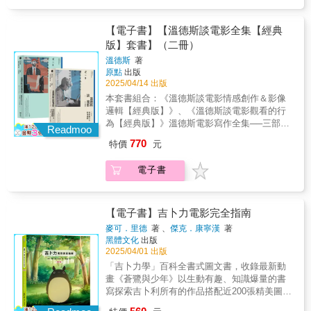
中介，描述封建社會的悲涼或落空的城市夢，
起點
會社的宣傳部委託，為一部還未開拍的電影
或勾勒出中上階層的生活樣貌。1930年代中
《東京行進曲》創作主題曲。前一年美國才剛
期，台灣知識份子曾經有過希特勒熱潮。台灣
【電子書】【溫德斯談電影全集【經典
剛推出第一部有聲電影《爵士歌手》（The
第一位參加奧運的選手張星賢便親眼見過希特
版】套書】（二冊）
Jazz Singer）。導演溝口健二因此野心勃勃地
勒，他曾以台灣人的身分代表滿洲國，也曾以
打算將《東京行進曲》拍成日本第一部有聲電
溫德斯
著
日本人的身分參加柏林奧運，是這一代台灣人
原點
出版
影。但有聲電影的計畫後來因故作罷。西條八
複雜身分認同的共通寫照。 1930年代中後
2025/04/14 出版
十創作歌詞的同名主題曲〈東京行進曲〉，最
期開始，隨著日本發動戰爭，出現了一系列戰
後是以日本默片經常採用的方式出現在電影院
本套書組合：《溫德斯談電影情感創作＆影像
爭電影，1940年的《燃燒的天空》開始加入圓
裡──搭配電影片頭的東京街景蒙太奇片段，同
邏輯【經典版】》、《溫德斯談電影觀看的行
谷英二的特攝元素，戰爭場面更為逼真。戰爭
步在影廳裡用留聲機播放主題曲。電影《東京
為【經典版】》溫德斯電影寫作全集──三部曲
電影對台灣人有何影響？世代差異明顯：30多
Readmoo
行進曲》的票房不算太好，然而同名主題曲
首度德文原文翻譯˙全新繁體中文版●探索德國
歲的吳新榮因目睹戰爭的慘狀而心生厭惡，18
770
特價
元
〈東京行進曲〉卻一炮而紅，成為日本流行音
電影大師的讀影＆創作心法！●一、二部曲，見
歲的葉盛吉看了《燃燒的天空》後感動萬分，
樂史上第一首大街小巷傳唱的電影主題曲。勝
證溫德斯成為德國新浪潮導演的第一個20年拍
10歲少年東俊賢則因為這部電影而萌生報考少
電子書
利（Victor）和古倫美亞（Columbia）等外商唱
攝《夏日記遊》、《守門員的焦慮》、《公路
年航空學校的心願。 新興帝國日本充分運
片公司正好相繼落地日本，全力將日本唱片產
之王》、《美國朋友》、《水上迴光》《神探
用電影的影響力，殖民地或佔領地大都設有電
業推向全盛時期。因此在全日本僅有二十萬台
漢密特》、《巴黎，德州》、《尋找小津》、
影設置機構。為闡釋「大東亞共榮圈」，而運
留聲機的年代，由日本勝利唱片發行的主題曲
《慾望之翼》…經典創作的過程＆思考暢談──
【電子書】吉卜力電影完全指南
用電影來連結日本與殖民地或佔領地的歷史。
竟賣出了令人難以置信的二十五萬張之多。也
為何拍電影∣故事會撒謊三部曲，溫德斯更高視
在敵人為「ABCD」（美國、英國、中國與荷
麥可．里德
著 、
傑克．康寧漢
著
就是說許多樂迷可能像現代的年輕人一樣，明
野的創作回顧˙反思榮獲坎城、威尼斯、柏林影
蘭）的情況下，台灣成為對抗荷蘭的角色，
黑體文化
出版
明家裡沒有唱盤，卻還是把這黑膠帶回家收
展大獎導演完成《巴黎‧德州》、《慾望之翼》
《國姓爺合戰》（1940）便是以日本的鄭成功
2025/04/01 出版
藏。3距離關東大地震大約五、六年，西條八十
等代表作之後溫德斯以更高視野思考電影創作
神話為主題，《海上的豪族》（1942）則是濱
「吉卜力學」百科全書式圖文書，收錄最新動
的四段歌詞正好記錄了災後復興的銀座、丸之
不是要把人們的注意力從這個世界引開，而是
田彌兵衞趕走荷蘭人的故事。 李香蘭是
畫《蒼鷺與少年》以生動有趣、知識爆量的書
內、淺草和新宿改頭換面後的樣貌。尤其是關
要把這個世界指給人們看。 ───溫德斯▌電影
「大東亞共榮圈」的傳奇。她從滿映起家，而
寫探索吉卜利所有的作品搭配近200張精美圖
於新宿的第四段，能看出整個都市的軸線翻轉
大師，如何反思自身及作品?台灣首度譯自德文
後在日本、台灣乃至上海成為人氣演員與歌
片，是吉卜力迷不可不敗的人氣指南「我想創
工程已經劇烈地開展。正好跟台北的西門町和
的溫德斯電影寫作全集，依時間集結，分為三