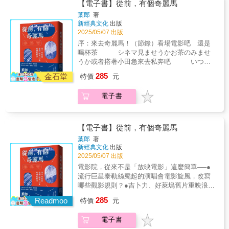
描述一群參加行進管樂隊的高中生，面臨社團
【電子書】從前，有個奇麗馬
劇或家庭倫理劇。而台灣的在地通俗文化維繫
存廢危機之際，決定用音樂進行革命、不顧一
葉郎
著
了這兩類電影的人氣，如《三六九小報》將電
切奮起追尋自己夢想的故事！改編自建中樂旗
新經典文化
出版
影化為小說連載、蘭記書局販賣武俠小說與連
隊的真實故事，由牧森、劉育仁、余杰恩三位
2025/05/07 出版
環畫。 1927年美國好萊塢第一部有聲電影
新人主演，電影在行進管樂的震撼與魅力中，
序：來去奇麗馬！（節錄）看場電影吧 還是
《爵士歌手》問世，標示著電影進入有聲電影
喚起每個人心中曾有過的自我找尋與掙扎抉
喝杯茶 シネマ見ませうかお茶のみませ
的年代，在台灣則是有聲與默片共存。隨著日
擇，創造出不分世代的青春共鳴。本書訪談創
うか或者搭著小田急來去私奔吧 いつそ
本電影進入有聲時代，電影館也加裝新設備。
作團隊、劇組成員和三位主要演員，暢談製作
小田急で逃げませうか變幻中的新宿 武藏野
雖然上海電影都是默片，但辯士的言說、加上
285
過程的幕前幕後與甘苦心情，同時收錄劇中精
金石堂
特價
元
的 変る新宿 あの武蔵野の月兒會從百
唱片業的興起、作詞作曲家為電影譜寫詞曲、
彩劇照，再現電影籌備、拍攝過程，不僅呈現
貨大樓的屋頂上升起 月もデパートの屋
甚至歌仔冊也有以電影為主題，在在讓這些默
出高中行進管樂隊的活力和熱情，也記錄了電
電子書
根に出る。──《東京行進曲》歌詞1第一次注
片變得如有聲一般。此外，1930年代台灣進入
影製作團隊的浪漫與堅持。
意到「奇麗馬」這三個有點奇幻感的字是在
廣播時代，其中有電影解說節目，詹天馬便曾
《臺灣老戲院文史地圖（一八九五～一九四
解說阮玲玉主演的《戀愛與義務》。 1931
五）》網站中，發現日治時期大稻埕著名的酒
【電子書】從前，有個奇麗馬
年「台北映畫聯盟」成立，除了影迷定期聚會
樓東薈芳對面巷子裡有家名為臺灣奇麗馬館的
觀看電影，也舉辦以歐美電影（洋畫）為主的
葉郎
著
電影院。後來臺灣奇麗馬館被當時經營西門町
影展。在《吳新榮日記》和龍瑛宗的文學作品
新經典文化
出版
第一世界館、第二世界館的古矢家族買下後，
2025/05/07 出版
中，可看到兩人對法國電影的喜愛。1925年成
改名為第三世界館。這三家距離只有幾公里的
立的「台灣映畫研究會」是一群台灣青年電影
電影院，從來不是「放映電影」這麼簡單──●
世界館極可能是台灣最早的連鎖電影院品牌。
夢的起點。他們所拍攝的《誰之過》（1925）
流行巨星泰勒絲颳起的演唱會電影旋風，改寫
戰後，位於大稻埕的這家電影院則是以大光明
轟動一時，可惜無後繼作品。之後歷經《血
哪些觀影規則？●吉卜力、好萊塢舊片重映浪
戲院為名，持續營運到一九八六年才停業，拆
痕》（1929）、《怪紳士》（1933），1938年
潮，如何一再點燃影迷熱情？●影展秒殺片《洛
285
除改建為住宅大樓。我的奇幻旅程因此從這個
Readmoo
特價
元
迎來有聲電影《望春風》（1938），其片名是
基恐怖秀》究竟有何魅力，穩居邪典地位？►
問題開始：到底什麼是奇麗馬？2日本流行音樂
根據同名流行曲而來，可見1930年代末期大眾
想像宇宙停止膨脹，開始塌縮，逐漸加速，時
的起點是一首電影主題曲。一九二八年，以童
電子書
文化的景況。 日治時期的作家們以電影為
間回流，重返電影在臺灣，在全世界，誕生的
謠創作著稱的日本詩人西條八十接到日活株式