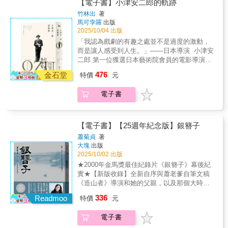
也像無數創作者一樣，反覆詰問思索：「當夢
技術是被貧窮逼出來的。」——圓谷英二，特
導演、陳雨航 / 作家、傅天余 / 導演、詹正德 /
【電子書】小津安二郎的軌跡
觀念裡，左撇子是種禁忌；在師長眼中，這是
結束後，東寶在海上為這隻怪獸舉行了假喪
想與現實發生碰撞，我究竟是誰？」 在自
效導演 音樂、雕塑、鋼絲、畫雲、畫射線、穿
資深影評人、聞天祥 / 資深影評人——聯合推
「不正常」。小小的迷信說法，層層連動下，
竹林出
著
禮。電影的主角群和（無人的）哥吉拉裝，在
傳《觀景窗》中，朱浩偉首次將鏡頭對準自
怪獸裝……讓想像裡的哥吉拉，在銀幕上活起
薦 從出道作《懺悔之刃》，到知名的紀子
馬可孛羅
出版
滾動出所謂的「傳統」，也催生了對女性角色
卡車上經過東京的街道，沿路向困惑的群眾揮
己，運用高明的電影運鏡手法，以及真誠的筆
來 哥吉拉的破壞與戰鬥始於劇本頁面上的文
三部曲——《晚春》、《東京物語》、《秋刀
2025/10/04 出版
的刻板塑造。 以台北夜市為背景，一位單親媽
手。雖然商業上成功又有技術面成就，本片只
觸，娓娓道出一段普世性的故事── 當夢想
字，但讓它在銀幕上活起來要經過一個漫長流
魚之味》，橫跨戰前、戰時與戰後體悟，小津
媽帶著兩個女兒離開鄉下，回到熟悉又陌生的
「我認為戲劇的有趣之處並不是過度的激動，
被當作怪獸電影而非嚴肅的作品。三島由紀夫
與現實衝突時，該如何思索其意義？ 身處
程，第一步就是製作設計，製作電影時一個重
安二郎歷經四十年的創作歲月，留下了五十四
台北，在熱鬧夜市擺攤討生活。對媽媽來說，
而是讓人感受到人生。」——日本導演 小津安
是少數讚美其中訊息的作家，形容本片「有批
瞬息萬變的世界，怎樣才能找到屬於自己的成
要但經常被低估的層面。設計草圖指定每個角
部風格獨具的作品。他堅持「藝術要聽從自己
夜市是生存戰場，對大女兒來說，夜市是讓她
二郎 第一位獲選日本藝術院會員的電影導演創
評文明的力量」。1954年電影雜誌《電影旬
功之路？ 在彩虹那一端，所有你敢做的
色的外型，布景設計指出模型布景的格局，而
的聲音」，在動盪的年代裡，以異常緩慢的步
很沒面子的地方，對小女兒來說，夜市是全世
下連續三年《電影旬報》十大佳片首位紀錄山
報》出版的影評彙整〈日本十大最佳電影〉
夢，最終都會成真。 只要擁抱完整的自
分鏡表以圖畫代表電影流程，依序捕捉每個鏡
476
調，同時講究構圖、視線、仰角鏡頭與空鏡頭
金石堂
特價
元
界最讚的繽紛迷宮。全片以巧妙的拍片規劃與
田洋次、文・溫德斯、李安、侯孝賢等國際名
裡，《哥吉拉》根本擠不進前二十名。然而，
己，就能走出自己的路。★★＿＿世界劇烈改
頭。除此之外還有：石膏工房負責製造建築物
等獨到技法，描繪出屬於庶民的小市民電影。
調度，拍出了夜市的寫實百態，也拍出了一個
導尊崇備至日本一代巨匠小津安二郎 最全面
電影學者與影評人的接納與欣賞慢慢增加。三
變，把自己的「故事」說出來，就能找到歸
讓怪獸們踩扁或砸爛，還有崩毀的道路、岩石
然而，在那看似平靜的家庭場景中，卻潛
電子書
充滿生機的魔幻空間。 ▌國際獨立製片黃金組
解析・永恆典藏版｜小津迷必收經典！｜◎珍
十五年後，同一本雜誌發表日本影史最佳電影
屬，引領世界！ 朱浩偉透過坦率、真誠與
群地質構造；鋼絲組又稱操作團隊，不只操作
藏著對死亡的凝視、對變動時代的憂傷與對人
合──鄒時擎 ╳ 西恩．貝克 導演鄒時擎在台北
貴收錄◎小津語錄、拍攝現場未公開照片◎完
名單，《哥吉拉》被排到第二十名。「比起007
獨到的洞察，親述矽谷與好萊塢兩個世界的碰
拉頓、王者基多拉和摩斯拉等飛行怪獸，也操
性幽微的執著追問。他筆下的家庭劇，不只是
長大，大學畢業後赴美留學與西恩．貝克相
整呈現◎執導生涯60年共54部作品資訊易智言 /
電影，我們做的怪獸片是用他們預算大約百分
撞──串流平台崛起，電影院票房變身殘酷擂
作模型飛機、火車、船舶等等。連哥吉拉的尾
美好中產階級生活的寫照，更是藝術家對個人
識，展開逾20年的緊密合作。兩人曾以3000美
導演、陳雨航 / 作家、傅天余 / 導演、詹正德 /
【電子書】【25週年紀念版】銀簪子
之一做的。大致上，我們的的技術是被貧窮逼
台。當舊世界秩序瓦解，新世界還在重塑中，
巴也是鋼絲懸吊操作；實體特效團隊使用各種
生命與集體意識的沉思。 本書以扎實的研
元低成本，在紐約完成獨立電影《外賣》
資深影評人、聞天祥 / 資深影評人——聯合推
出來的。」——圓谷英二，特效導演 音樂、雕
蕭菊貞
著
身處創意最前線的朱浩偉向讀者展示，不想被
方法藉著煙火與爆炸，還有人造煙霧來模擬毀
究與豐富素材，回望小津的生平、性格與創作
（Take out），引發美國影壇注目，並被世界
薦 從出道作《懺悔之刃》，到知名的紀子
塑、鋼絲、畫雲、畫射線、穿怪獸裝……讓想
大塊
出版
時代淹沒的唯一方法，就是主動引領時
壞；雕塑師與模型團隊負責設計與手工製造怪
歷程，並從文學、戰爭、人性等多重面向，剖
最有品味片商「CC標準收藏」（The Criterion
三部曲——《晚春》、《東京物語》、《秋刀
像裡的哥吉拉，在銀幕上活起來 哥吉拉的破壞
2025/10/02 出版
代。 《觀景窗》不只是描繪個人生平的自
獸裝，經常用黏土做原型，隨著時間逐步進化
析其電影語言與思想脈絡。書中深入探討：
Collection）選入收藏並發片。 往後共同製作如
魚之味》，橫跨戰前、戰時與戰後體悟，小津
與戰鬥始於劇本頁面上的文字，但讓它在銀幕
★2000年金馬獎最佳紀錄片《銀簪子》幕後紀
傳，也是詳述少數族裔運動的記錄；既是朱浩
改良他們的方法與材料；背景畫家負責繪製壯
・小津與大正時期小說家的連結、對私小說式
2015年以iPhone拍攝的電影《夜晚還年輕》
安二郎歷經四十年的創作歲月，留下了五十四
上活起來要經過一個漫長流程，第一步就是製
實★【新版收錄】全新自序與蕭老爹自筆文稿
偉從「渴望被看見」到「真正看見自己」的旅
觀的天空、山脈（包括富士山）、雲層甚至外
風格的吸納 ・如何將站上中國戰線的經
（Tangerine）、2017年入選坎城影展「導演雙
部風格獨具的作品。他堅持「藝術要聽從自己
作設計，製作電影時一個重要但經常被低估的
《造山者》導演和她的父親，以及那個大時代
程，也是每個人尋找自我的縮影。 ◆自我
太空以製造模型布景後面的景深與真實感，還
歷，轉化為作品中更深層的精神痛苦與美學意
週」競賽單元的《歡迎光臨奇幻城堡》（The
的聲音」，在動盪的年代裡，以異常緩慢的步
層面。設計草圖指定每個角色的外型，布景設
的深情對話。一致強推——李安、侯孝賢、陳
認同：從移民之子到國際導演，他探索「我是
有各種接景繪圖，畫家島倉二千六就以「畫雲
識 ・他對演員的獨特指導與對鏡頭的哲學
Florida Project）等作品，皆受國際肯定。 Ⓞ醞
336
調，同時講究構圖、視線、仰角鏡頭與空鏡頭
Readmoo
特價
元
計指出模型布景的格局，而分鏡表以圖畫代表
博文、聞天祥、駱以軍、鴻鴻、王師《銀簪
誰」以及「如何被看見」。 ◆科技與藝術
之神」聞名；「一直畫射線的男人」飯塚定雄
性思考 ・「泥中之蓮」式的藝術美學：不
釀25年，獨立製片人的夢幻逆襲 《左撇子女
等獨到技法，描繪出屬於庶民的小市民電影。
電影流程，依序捕捉每個鏡頭。除此之外還
子》是第一代過海來台老兵們的故事他們在台
的融合：矽谷科技背景讓他能以新思維形塑電
用添加閃光與溶解動畫火焰，創造出怪獸史上
迴避汙濁，卻在其中尋找潔淨之光 「能恆久不
孩》靈感源自鄒時擎的成長經驗，從小被糾正
然而，在那看似平靜的家庭場景中，卻潛
有：石膏工房負責製造建築物讓怪獸們踩扁或
電子書
灣落地生根，台灣的多元與族群共生，不應該
影。 ◆代表性與文化影響：《瘋狂亞洲富
最有衝擊力的時刻之一。不朽的主題曲作曲家
變的事物，才能永保新意。」——小津安二郎
成右撇子以及生為女兒，身作女人所受到的傳
藏著對死亡的凝視、對變動時代的憂傷與對人
砸爛，還有崩毀的道路、岩石群地質構造；鋼