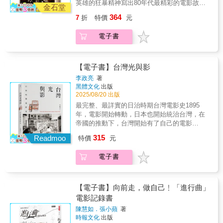
錢、有不有名&hellip;&hellip;我別無選擇，只能
英雄的狂暴精神寫出80年代最精彩的電影故
的童年、家庭生活，以及在影壇上的冒險。
東寶怪獸不是哥吉拉？手塚治虫曾擔任《哥吉
斯．威利接下了那個沒人要演的小人物警察，
金石堂
達了電影院，乘載的是鄒時擎對故土、對創作
女性編劇是從五十份投稿裡選出的？《機械哥
說：我想一輩子做這件事。」 那一刻，南布朗
事，更呈現出它們對現代文化的意義……有料
《觀景窗》是一部迷人而真摯的作品，激勵每
拉》續集劇本比賽的評審？畫家兼特技演員破
後來成為「終極系列」的代言人。尚-克勞德．
的深情回望。」──王祖鵬／地下電影│影評人
364
7
折
特價
元
吉拉的逆襲》（1975）之後，哥吉拉似乎從大
克斯的世界被推開，一扇更大的門正在敞開。
又有娛樂感的好書。」--克里斯．納沙瓦提
一位讀者。」──關凱文，《瘋狂亞洲富豪》原
李拳竜身兼三職：畫分鏡表，穿上基多拉裝表
范．達美為了一圓武打明星夢到處向人展示他
★「從台灣到美國，再回到台北夜市巷弄，鄒
眾眼前消失？長達九年的空窗期，面對《星際
不是走向名聲或財富，而是一股充滿生命力的
（Chris Nashawaty），美國資深影評人從前，
著作者 「引人入勝的紀實之作，記錄傑出
演，還要當鋼絲技師？在拍攝哥吉拉一路向北
的劈腿絕技。杜夫．朗格曾經把史特龍打到住
時擎運用經驗所學，秉持獨立精神，將有限資
大戰》帶來的科幻片爆發，有什麼新製作本來
電子書
能量。 奧斯卡、金球獎、東尼獎、艾美獎；
有個熱血賁張、肌肉炸裂的電影時代每個英雄
電影人的成長歷程，深刻探討『被看見』與
破壞鹿兒島城、熊本城和八幡東區時，沿路上
院。最後還有身分成謎的史蒂芬以及我們都很
源轉變成無限創意。一條堅持25年的漫漫電影
有可能實現？為什麼集結東寶宇宙總共11隻怪
《教父》、《熱天午後》、《女人香》── 帕西
都沒有特異功能、每場打鬥也沒有特效加持他
『去實現』的意義。」──艾娃・杜威納，《築
有團體向東寶請願讓哥吉拉摧毀他們的城市？
熟悉的成龍。這些英雄都有獨特的出場方式和
之路，讓《左撇子女孩》最終得以開花結
獸的《怪獸總進擊》是哥吉拉電影的巔峰，也
諾說自己很幸運，在成為傳奇之前，他早已找
們用拳頭和槍械（以及嘴炮）來伸張正義、捍
夢大道》導演 「在電影拍攝期間，朱浩偉
哥吉拉和王者基多拉在提姆·波頓的電影客串
絕招。他們能夠剷除整支軍隊，手法比恐怖分
果。」──馬曼容│台北電影節選片人、影評人
是怪獸電影史的分水嶺？《全體怪獸大進擊》
到活下去的理由。 在尚未意識到任何世俗回報
衛世界和平這是八個硬漢的人生故事，也是你
總能發現和捕捉每天的魔力。他大展身手，奔
過？史上第一個站在哥吉拉背上的人是誰？
【電子書】台灣光與影
子更兇狠。他們恢復某種早已喪失的精神：永
★「這本書不只是關於一部電影的誕生，也是
是以「迷你拉」為主角的兒童片？反映種種污
之前，他就深深愛上了表演，而且這份熱愛從
我的美好回憶七?年代的美國迫切需要英雄：越
逐夢想。我希望自己年輕時就讀過這本書，也
《哥吉拉-1.0》為了錄製更響亮的吼聲而被民眾
不放棄、也永不放開板機。不過，到了1993
李政亮
著
一個平凡女孩如何活出她的與眾不同與無所畏
染問題的《哥吉拉大戰黑多拉》，「黑多拉」
未消逝。 這一切，讓他的人生截然不同
戰慘敗、股市暴跌、總統被起訴，到處瀰漫著
感恩這本書已經面世。」──林-曼努爾・米蘭
投訴？
黑體文化
出版
年，當《侏儸紀公園》票房打敗《最後魔鬼英
懼的故事，與電影同等精彩！」──黃惠偵 ｜獨
的名字來自日文的「污泥」？如果《全體怪獸
&hellip;&hellip; 「我會建議你一直演、一直
絕望感。就在這時，救世主到來了！一共有八
達，音樂劇《紐約高地》詞、曲、音樂創作
2025/08/20 出版
雄》後，以男子氣概和肌肉為招牌的動作電影
立電影工作者 ★「這本書獻給那些對電影不只
大進擊》是怪獸迷兒童的夢想，這一部就是惡
做，直到演技深入你的心，它會自己跑進你身
位。首先是心思和文筆都與外表反差極大的
者 「鼓舞人心，實用勵志，娛樂性十足，
從此不再是娛樂片的霸主。直到2010年《浴血
最完整、最詳實的日治時期台灣電影史1895
懷抱夢想，更充滿實踐熱情的人們，一本手把
夢？因為基多拉，哥吉拉開始從壞怪獸成為守
體裡。希望它會如此&hellip;&hellip;我的觸角透
「義大利種馬」史特龍，以及美國夢的實踐者
來自電影行家的有趣見解。」──《寇克斯評
任務》成為賣座電影，以及網路迷因的風行，
年，電影開始轉動，日本也開始統治台灣，在
手教學的完整國際合作攻略。」──膝關節｜影
護神？基多拉和哥吉拉，哪一隻才是最強怪
過演戲這面稜鏡，拓展到其他領域。我覺得，
「環球先生」阿諾。再來是「他不需要武器，
論》（Kirkus Reviews） 「發人省思、直
這些老牌巨星才有了新時代的面貌。作者從
帝國的推動下，台灣開始有了自己的電影
評人 王小棣｜導演 王祖鵬／地下電影｜影評人
獸？第一隻攻擊廣島的東寶怪獸不是哥吉拉？
這就是我活下去的動力。」 一位少年，沒有退
他自己就是武器」的武術大師羅禮士。布魯
率且影響深遠。」──《書單》（Booklist）雜
1976年的《洛基》談起，細數十多部動作片的
史。 台灣電影史的開端，與歐美乃至日本
馬曼容∣台北電影節選片人、影評人 陳湘琪∣金馬
手塚治虫曾擔任《哥吉拉》續集劇本比賽的評
路。 一個舞臺，沒有彩排。 一次人生，沒有重
315
斯．威利接下了那個沒人要演的小人物警察，
誌，星級評論 「賦予名人回憶錄智慧與生
Readmoo
特價
元
製作過程與八位巨星的崛起、掙扎與重生，內
的脈動息息相關。1895年，法國盧米埃兄弟在
影后、國立臺北藝術大學劇場設計系及電影系
審？畫家兼特技演員破李拳竜身兼三職：畫分
來。 艾爾．帕西諾，即將為你演出。
後來成為「終極系列」的代言人。尚-克勞德．
命，充滿令人愉悅的幽默感。電影迷一定會喜
容有笑、有荒謬也有衝突，帶大家重溫拳拳到
巴黎放映電影，被視為電影史的起點。也在這
教授 黃惠偵 ｜獨立電影工作者 膝關節｜影評
鏡表，穿上基多拉裝表演，還要當鋼絲技師？
范．達美為了一圓武打明星夢到處向人展示他
歡。」──《出版者周刊》（Publishers
電子書
肉、不靠電腦特效的動作片年代。
一年，台灣成為日本殖民地，被併入新興的現
人 龍貓大王｜影評人 ▌本書特色 ★國際獨立製
在拍攝哥吉拉一路向北破壞鹿兒島城、熊本城
的劈腿絕技。杜夫．朗格曾經把史特龍打到住
Weekly）【重要事件】1. 票房：朱浩偉導演生
代帝國。日本統治台灣，粗略可分為日治之初
片界打磨25年，超深度經驗分享 ★各項製作環
和八幡東區時，沿路上有團體向東寶請願讓哥
院。最後還有身分成謎的史蒂芬以及我們都很
涯所創造的電影總票房，超過20億美元。2. 榮
高壓又懷柔的摸索階段、1920年代內地延長主
節──提案籌拍、編劇、攝影、剪輯，深度剖析
吉拉摧毀他們的城市？哥吉拉和王者基多拉在
熟悉的成龍。這些英雄都有獨特的出場方式和
譽：獲《時代》雜誌評選為2025年全球百大影
義、1930年中後期戰爭動員等階段。 日本
★完整劇本＋刪動場次＋攝影師拍攝日誌＋導
【電子書】向前走，做自己﹗「進行曲」
提姆·波頓的電影客串過？史上第一個站在哥吉
絕招。他們能夠剷除整支軍隊，手法比恐怖分
響人物。3. 流量：南加大畢業典禮演講，親述
很早就注意到電影作為政治宣傳的作用。日本
演講評，一窺導演的創作腦 ★西恩．貝克──當
拉背上的人是誰？《哥吉拉-1.0》為了錄製更響
電影記錄書
子更兇狠。他們恢復某種早已喪失的精神：永
個人故事，各種語言字幕版本總計破百萬人次
首相伊藤博文意識到影像的力量，特別請高松
代獨立製片全能王．《艾諾拉》名導的參與感
亮的吼聲而被民眾投訴？
不放棄、也永不放開板機。不過，到了1993
觀看。4. 新作：《魔法壞女巫：第二部》於
陳慧如．張小蘋
著
豐次郎到台灣放映電影並進行政治宣傳。日俄
想 ★攝影陳克勤──金馬獎最佳攝影的工作心法
時報文化
出版
年，當《侏儸紀公園》票房打敗《最後魔鬼英
2015年11月21日上映。【本書特色】1. 亞馬遜
戰爭爆發之初，台灣民間謠傳日本將會戰敗，
★監製饒紫娟──台北市電影委員會總監的第一