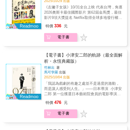
經驗啊！------------------------蕭力修•導演●本書特
2025/10/29 出版
將哥吉拉的藝術之旅詮釋得繪聲繪影，也展現
他把鏡頭轉向自己，如電影運鏡般細膩行文，
日本迄今最具野心最燒錢的大片：黑澤明的
色․電影工作人的真心話，職場歷程大公開․不
《左撇子女孩》10/31全台上映 代表台灣，角逐
了一個純粹的好創意如何結合商業，在大眾市
如說書般娓娓道來，說出最動人的故事──他自
《七武士》，稻垣浩的《宮本武藏》，以及
藏私！將十數年來的敘事與結構攻略研究完全
2026奧斯卡最佳國際影片 第62屆金馬獎，最佳
場中展現巨大持久的影響力。 「G計劃」絕密
己。★從賈伯斯、巨石強森、史蒂芬史匹柏、
《哥吉拉》。1933年，圓谷英二第一次看了
呈現․跳脫舊有編寫思維，告訴你一個故事有N
影片9項大獎提名 Netflix取得全球多地發行權
啟動！回到哥吉拉誕生的1954年── 從一開
小賈斯汀、楊紫瓊、摩根費里曼、麥莉希拉等
《金剛》。這部片改變了他的人生。「當時我
種說法！․從寄生上流、雲端情人、小丑等暢銷
鄒時擎│導演．編劇 ╳ 奧斯卡金獎導演＿西
始，戰爭的遺緒就成了哥吉拉的負擔。哥吉拉
336
人物的互動中，一窺好萊塢生態！不小看自
決定整個職涯都要奉獻給特效，」後來圓谷回
Readmoo
特價
元
電影實例解說，發現好故事的關鍵操作․提供敘
恩．貝克│編劇．剪輯 《夜晚還年輕》、《歡
的動機曾經高深莫測又不言而喻。它的憤怒沒
己，擁抱自己的每一個面向，就能開創全新道
想，「我弄了一份拷貝來一格一格研究與分析
事、結構、類型（喜劇、恐怖片、動作片），
迎光臨奇幻城堡》──國際獨立製片黃金組合 醞
人要求解釋也沒人談。「我初次想出哥吉拉的
路！勇於追夢，就是為所有人追夢！ ●「真
金剛的特效。」「影評對科幻片沒有尊重，所
系統化處理故事的方法․導演、編劇、影像創作
電子書
釀25年，全片iPhone拍攝，國際合作攻略全分
時候正面臨期限，全是在最後一刻瞎掰出來
誠、感性，智慧難以言喻。這本充滿洞察力與
以我們說，『我們嚴肅到底吧，』」助理導演
者、文字創作者，所有說故事的人都該看的一
享﹗ 好萊塢媒體《Variety》讚譽「感官沉浸的
的。」東寶公司製作人田中友幸監督坦言。
啟發性的回憶錄，來自一位真正的說故事者，
梶田浩司回憶說。「起初每個人都很焦慮，[但
本書
教科書範例」 ▎轟動2025各大國際影展 ▎ 奧
「那陣子，反核武試爆的事情鬧得很大。於是
絕對是必讀之作。」──楊紫瓊，奧斯卡影
是]我們一旦開始拍攝，就開始感覺到潛力。」
斯卡∣坎城影展∣多倫多影展∣釜山影展∣BFI倫敦電
【電子書】小津安二郎的軌跡（最全面解
我想，如果比基尼環礁附近有個大怪獸被氫彈
后 ●「激勵人心，提醒我們夢想的力量，以
《哥吉拉》的製作結束後，東寶在海上為這隻
影節 夜市、檳榔攤、大舞廳、中式宴席，令世
試爆震醒呢？如果那怪獸入侵日本呢？」1951
析・永恆典藏版）
及在逆境中保持堅定與專注的可貴。」──J.J.
怪獸舉行了假喪禮。電影的主角群和（無人
界破防的無敵台灣魅力 ●導演25年創作歷程全
年，東寶創辦人兼社長小林一三發起了三年計
亞伯拉罕，知名導演 ●「這本回憶錄，將為
的）哥吉拉裝，在卡車上經過東京的街道，沿
竹林出
著
公開│各項製作環節深度剖析│完全劇本一窺創
畫要把公司重建為日本頂尖片廠之一。小林的
馬可孛羅
出版
懷有抱負的新世代電影人帶來靈感，幫助他們
路向困惑的群眾揮手。雖然商業上成功又有技
作腦● ★「每個人都有與眾不同的特質，那些
計畫在1954年達到高峰，有三部日本迄今最具
2025/10/04 出版
找到一張通往明確目標的藏寶圖！」──史蒂
術面成就，本片只被當作怪獸電影而非嚴肅的
差異正是我們的力量。成長過程中，最難也最
野心最燒錢的大片：黑澤明的《七武士》，稻
芬・史匹柏，知名導演★★＿＿成長於未來，
作品。三島由紀夫是少數讚美其中訊息的作
「我認為戲劇的有趣之處並不是過度的激動，
重要的功課，就是相信這些獨特的聲音，值得
垣浩的《宮本武藏》，以及《哥吉拉》。1933
用鏡頭看世界。直到看見自己，並成為自
家，形容本片「有批評文明的力量」。1954年
而是讓人感受到人生。」——日本導演 小津安
被聽見，值得存在。」──導演、編劇、製作人
年，圓谷英二第一次看了《金剛》。這部片改
己！ 朱浩偉，美國矽谷移民第二代，從小
電影雜誌《電影旬報》出版的影評彙整〈日本
二郎 第一位獲選日本藝術院會員的電影導演創
＿鄒時擎 ★「從坎城到世界各地的影展，我不
Readmoo
變了他的人生。「當時我決定整個職涯都要奉
在父母經營的中餐館「喜福居」幫忙，接觸各
十大最佳電影〉裡，《哥吉拉》根本擠不進前
下連續三年《電影旬報》十大佳片首位紀錄山
斷聽到各國觀眾說，這部片真切捕捉到了台灣
476
獻給特效，」後來圓谷回想，「我弄了一份拷
特價
元
類科技界名人，著迷於影像創作，展現出高超
二十名。然而，電影學者與影評人的接納與欣
田洋次、文・溫德斯、李安、侯孝賢等國際名
的真實氛圍！」──共同編劇、剪輯、製作人＿
貝來一格一格研究與分析金剛的特效。」「影
說故事能力，但也掙扎於移民子女特有的文化
賞慢慢增加。三十五年後，同一本雜誌發表日
導尊崇備至日本一代巨匠小津安二郎 最全面
西恩．貝克 ▌最道地台味的女性電影 女力時代
評對科幻片沒有尊重，所以我們說，『我們嚴
電子書
認同危機中。 他剛從南加大電影學院畢
本影史最佳電影名單，《哥吉拉》被排到第二
解析・永恆典藏版｜小津迷必收經典！｜◎珍
下的台灣新女性電影《左撇子女孩》，講述了
肅到底吧，』」助理導演梶田浩司回憶說。
業，就迅速在好萊塢嶄露頭角，甚至被史蒂
十名。「比起007電影，我們做的怪獸片是用他
貴收錄◎小津語錄、拍攝現場未公開照片◎完
三個世代、三個身分、三個女性的故事。「左
「起初每個人都很焦慮，[但是]我們一旦開始拍
芬・史匹柏欽點。但隨著電影夢逐步實現，他
們預算大約百分之一做的。大致上，我們的的
整呈現◎執導生涯60年共54部作品資訊易智言 /
手是魔鬼手，不可以用左手拿工具！」在祖輩
攝，就開始感覺到潛力。」《哥吉拉》的製作