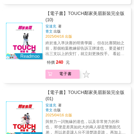
還有些緊張，之後就變回平常那種自由奔放的
打法，在比賽結束時拿到低於標準桿5桿的67
分，單獨排名第一。落後她兩桿的第二名是穿
【電子書】TOUCH鄰家美眉新裝完全版
著黑衣的神祕女子栗須艾瑪。第三名是安谷屋
(10)
圓；第四名是音羽檜，可說是高手雲集。到了
安達充
著
比賽的第二天，四位高手終於要直接對決了。
青文
出版
Ⓒ Ken Kawasaki & You Furusawa/Golf Digest
2025/04/16 出版
Sha
終於進入準決賽的明青學園， 但在比賽開始之
前，那個柏葉教練卻告訴王牌達也， 要是被打
出三支以上的安打，就立刻更換投手。 看起
Readmoo
來…也不像是在開玩笑的樣子 看著吧，我就守
240
特價
元
給你看!!
電子書
【電子書】TOUCH鄰家美眉新裝完全版
(01)
安達充
著
青文
出版
2025/04/16 出版
與努力一詞無緣的達也，以及非常努力的和
也， 即便是差異如此大的兩人卻是雙胞胎兄
弟， 所以老是讓人分不清楚誰是誰， 再加上住