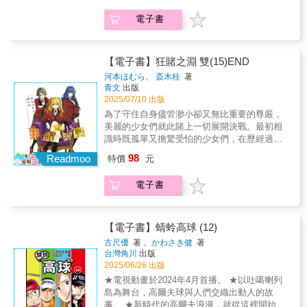
分鏡震撼感官，聽得見「聲音」的漫畫...！下
電子書
一部神作預感！！▼ 人氣聲優內山昂輝配音PV
釋出：https://www.youtube.com/watch?
app=desktop&v=WWgjM4-SVHo「我就是我。
絕非任何人的替代品。」在Dance Battle高中對
【電子書】狂賭之淵 雙(15)END
抗賽準決賽中，對上Ｂ-ＢＯＹ壁谷的花木選擇
河本ほむら、 斎木桂
著
相信自己，以屬於自己的表現方式發起挑戰。
青文
出版
與之相對，壁谷則用標誌性的口罩矇住雙眼，
2025/07/10 出版
用極為挑釁且充滿攻擊性的姿態與花木對峙。
為了守住自身儘管渺小卻又無比重要的尊嚴，
壁谷獨一無二、驚人的地板動作瞬間支配比賽
美麗的少女們就此賭上一切展開決戰。最初相
全場沸騰。決賽的資格近在眼前，花木如何征
識時既孤單又擔驚受怕的少女們，在歷經過成
服所有觀眾──
王敗寇的賭博後究竟有何體悟……屬於早乙女
98
Readmoo
特價
元
芽亞里的「狂賭之淵」，通往未來的最後一
集。本書特色★人氣作品《狂賭之淵》外傳，
電子書
描寫早乙女芽亞里進入百花王學園到與夢子相
遇前的故事。★本傳陸續翻拍真人連續劇、真
人電影，及動畫化!!★狂賭之淵雙宣布真人連續
劇、動畫化消息!!
【電子書】蜻蛉高球 (12)
古尺優
著 、
かわさき健
著
台灣角川
出版
2025/06/26 出版
★電視動畫於2024年4月首播。 ★以吐噶喇列
島為舞台，高爾夫球與人們交織出動人的故
事。 ★新時代的高爾夫浪漫，就從這裡開始。