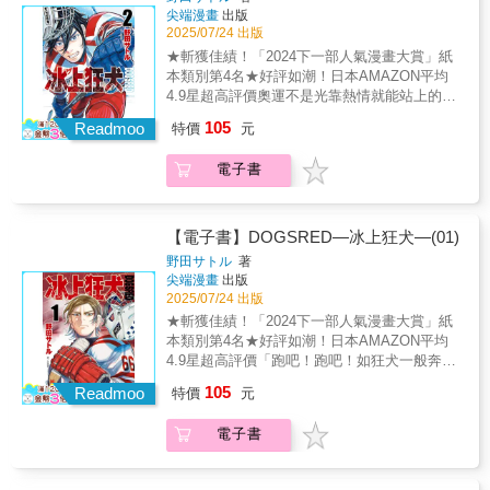
尖端漫畫
出版
2025/07/24 出版
★斬獲佳績！「2024下一部人氣漫畫大賞」紙
本類別第4名★好評如潮！日本AMAZON平均
4.9星超高評價奧運不是光靠熱情就能站上的舞
台…但「快樂」或「喜歡」等感情，不是最基
105
Readmoo
特價
元
礎的嗎？在瘋狂、搞笑與認真的筆調之間跳躍
自如——《黃金神威》作者野田サトル最新力
電子書
作，展現速度與力量之美的冰球賽，熱血開
打！【故事簡介】跑吧!!跑吧!!跑吧!!像狂犬一
樣奔跑吧!!背負著「狂犬王子」這個惡名，被驅
逐出花式滑冰界的國中生滑冰選手──白川朗。
【電子書】DOGSRED—冰上狂犬—(01)
他漂泊到了…北海道苫小牧，這裡是一座被譽
野田サトル
著
為「冰都」、冰上曲棍球相當盛行的城市。在
尖端漫畫
出版
一次偶然的機會下，他作為幫手參加了當地國
2025/07/24 出版
中的冰上曲棍球比賽，並被比賽中的強悍！飆
★斬獲佳績！「2024下一部人氣漫畫大賞」紙
速!!絕美!!!所震撼…。而他自身天才般的滑冰技
本類別第4名★好評如潮！日本AMAZON平均
術，將為狂犬王子・朗帶來嶄新的可能性!!蛻
4.9星超高評價「跑吧！跑吧！如狂犬一般奔馳
變、成長、進化！將所有挫折化為祝福，「超
吧！」在瘋狂、搞笑與認真的筆調之間跳躍自
105
回復」的第2集登場!!!!
Readmoo
特價
元
如——《黃金神威》作者野田サトル最新力
作，展現速度與力量之美的冰球賽，熱血開
電子書
打！【故事簡介】以雄偉的北方大地・北海道
為舞台。時代背景為２０１０年，平成年間。
白川朗在花式滑冰全日本青年錦標賽決賽中，