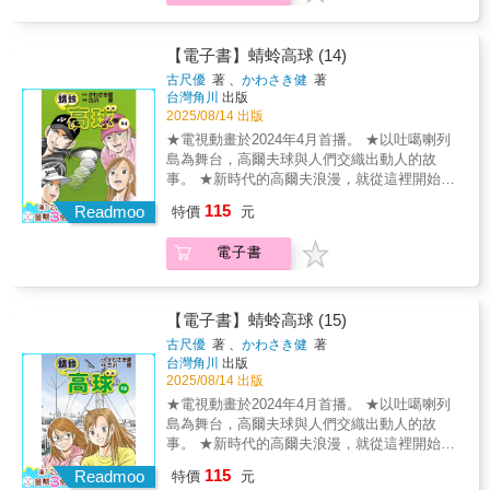
——!?以為遠在天邊，實則近在眼前的兩人間
上演的學園生活戀愛喜劇第一集！書中還收錄
了兩篇加筆的特別篇！本書特色★我明明就
【電子書】蜻蛉高球 (14)
想…和她／他變得更加要好⋯！★踏不出第一
古尺優
著 、
かわさき健
著
步的兩人所共同編織出的，距離很近卻又遙遠
台灣角川
出版
的戀愛喜劇！★請守望著不斷因為某些原因而
2025/08/14 出版
讓心意錯過的兩人的故事。★內文還收錄了兩
★電視動畫於2024年4月首播。 ★以吐噶喇列
篇老師加筆的特別篇
島為舞台，高爾夫球與人們交織出動人的故
事。 ★新時代的高爾夫浪漫，就從這裡開始。
九州女子錦標賽最後一天，檜、圓以及艾瑪三
115
Readmoo
特價
元
人在最終組展開激烈的第一名爭奪戰。受颱風
般的強風影響，三人紛紛失誤掉分。而前一組
電子書
的蜻蛉則是順利發揮，也打入了這三人的爭奪
戰。這場一路糾纏到最後的爭冠賽，即將迎來
出乎意料的結局……Ⓒ Ken Kawasaki & You
Furusawa/Golf Digest Sha
【電子書】蜻蛉高球 (15)
古尺優
著 、
かわさき健
著
台灣角川
出版
2025/08/14 出版
★電視動畫於2024年4月首播。 ★以吐噶喇列
島為舞台，高爾夫球與人們交織出動人的故
事。 ★新時代的高爾夫浪漫，就從這裡開始。
音羽檜、安谷屋圓、栗須艾瑪以及蜻蛉四人激
115
Readmoo
特價
元
戰到最後一刻的「九州女子錦標賽」以誰也沒