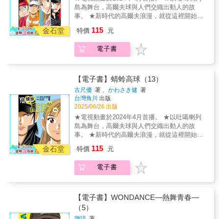
島為舞台，高爾夫球與人們交織出動人的故
事。 ★新時代的高爾夫浪漫，就從這裡開始。
九州女子錦標賽終於來到最後一天，最後的贏
115
金石堂
特價
元
家會是誰？實力在伯仲之間的四名選手遇上了
名為「風」的強敵。即使面對世界青少年盃冠
電子書
軍栗須艾瑪、日本青少年盃冠軍安谷屋圓與九
州青少年盃冠軍音羽檜這些強敵，蜻蛉依然在
第一天的比賽中拔得頭籌。這四名選手在第二
天的比賽同台較勁，展開一場互不相讓的火熱
【電子書】蜻蛉高球（13）
對決。Ⓒ Ken Kawasaki & You Furusawa/Golf
古尺優
著 、
かわさき健
著
Digest Sha
台灣角川
出版
2025/06/26 出版
★電視動畫於2024年4月首播。 ★以吐噶喇列
島為舞台，高爾夫球與人們交織出動人的故
事。 ★新時代的高爾夫浪漫，就從這裡開始。
敵人是風還是自己？戰況越演越烈的後九洞。
115
金石堂
特價
元
因為球場吹起了不輸給颱風的強風，讓最後一
組的三位選手分數都大為退步，只有長年在島
電子書
上球場打球的蜻蛉不受強風影響，反倒樂在其
中越打越好。最後她以低於標準桿一桿的成績
結束上半場比賽，準備面對剩下的最後九洞！
Ⓒ Ken Kawasaki & You Furusawa/Golf Digest
【電子書】WONDANCE—熱舞青春—
Sha
（5）
珈琲
著