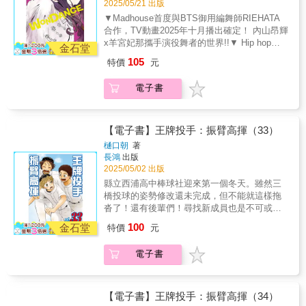
2025/05/21 出版
體型差距、以及對舞蹈社的價值觀都有所不
▼Madhouse首度與BTS御用編舞師RIEHATA
同。背負著種種煩惱，壁谷的地板動作，卻能
合作，TV動畫2025年十月播出確定！ 內山昂輝
在一瞬間支配各大比賽現場──跟著最強B-BOY
x羊宮妃那攜手演役舞者的世界!!▼ Hip hop、
壁谷，舞台轉往Dance Battle高中對抗賽！
金石堂
Locking、House、Poping、Breaking舞者的世
105
特價
元
界無須言語，高校青春群像劇！▼ 獨特的舞蹈
分鏡震撼感官，聽得見「聲音」的漫畫...！下
電子書
一部神作預感！！▼ 人氣聲優內山昂輝配音PV
釋出：https://www.youtube.com/watch?
app=desktop&v=WWgjM4-SVHo『對我來說，
只有跳舞了。』一凜高中舞蹈社，迎來本年度
【電子書】王牌投手：振臂高揮（33）
第一次舞蹈比賽。會場上，被初次遇見的他校
樋口朝
著
舞者團團圍住的花木，緊張感無所遁形。 更糟
長鴻
出版
糕的是花木還被誤認為是，去年以壓倒性舞技
2025/05/02 出版
獲得個人獎的一凜高中舞蹈社前輩嚴島伊折，
縣立西浦高中棒球社迎來第一個冬天。雖然三
被其他參賽學校盯上。 重重壓力堆疊之下，花
橋投球的姿勢修改還未完成，但不能就這樣拖
木能否發揮和灣田特訓的成果──白熱化的舞蹈
沓了！還有後輩們！尋找新成員也是不可或缺
大賽篇，開幕！
的！很多事情只能在被禁止比賽的這段時間
100
金石堂
特價
元
做！下一季已經要開始了！
電子書
【電子書】王牌投手：振臂高揮（34）