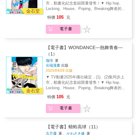
市，動畫化紀念套組限量發售！ ▼ Hip hop、
係。 兩人向舞蹈與戀愛的free style發起挑戰！
Locking、House、Poping、Breaking舞者的世
舞者的世界，無須言語——
金石堂
界無須言語，高校青春群像劇！ ▼ 獨特的舞蹈
105
特價
元
分鏡震撼感官，聽得見「聲音」的漫畫...！下
一部神作預感！！ ▼ 人氣聲優內山昂輝配音PV
電子書
釋出：https://www.youtube.com/watch?
app=desktop&v=WWgjM4-SVHo 關於舞者的一
切—— 被沉浸在舞蹈中的灣田光莉所吸引， 毫
無經驗的小谷花木加入了舞蹈社。 經過２人反
【電子書】WONDANCE—熱舞青春—
覆進行特訓，最終以新生之姿， 被選入排舞展
（1）
演大賽名單。 為了大賽排練的同時，小谷和灣
珈琲
著
田 意識到另一位落選新生．仁上結良的複雜心
尖端漫畫
出版
情。 跳得好，是由誰來定義的？大家一起跳
2025/04/29 出版
舞，又是怎樣一回事？ 不拘泥於規則自由地跳
▼ TV動畫2025年播出確定，(1)、(2)集同步上
舞，讓想法彼此碰撞， 舞蹈與戀愛的高校青春
市，動畫化紀念套組限量發售！ ▼ Hip hop、
群像劇！ 『舞者真好啊， 聽著喜歡的音樂， 無
Locking、House、Poping、Breaking舞者的世
論身處何處都能跳舞。』
金石堂
界無須言語，高校青春群像劇！ ▼ 獨特的舞蹈
105
特價
元
分鏡震撼感官，聽得見「聲音」的漫畫...！下
一部神作預感！！ ▼ 人氣聲優內山昂輝配音PV
電子書
釋出：https://www.youtube.com/watch?
app=desktop&v=WWgjM4-SVHo 『與其努力活
成「普通」的樣子， 隨心所欲當個「怪傢伙」
更好不是嗎？』 壓抑自己的情緒、 迎合著旁人
【電子書】蜻蛉高球（11）
生活的小谷花木。 這樣的他被全身心投入舞
古尺優
著 、
かわさき健
著