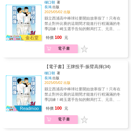
樋口朝
著
長鴻
出版
2025/05/02 出版
縣立西浦高中棒球社要開始放寒假了！只有在
禁止對外比賽的這期間才能進行行程滿滿的冬
季訓練！崎玉選手告知的郵局打工、元旦、新
年參拜等高中棒球選手的活動多采多姿！接著
100
金石堂
特價
元
迎來情人節！終於也發展出戀情了嗎!?對棒球
部來說是有可能的嗎？雖然沒有比賽，但這次
電子書
將充滿高中棒球運動員的樂趣和歡樂！
【電子書】王牌投手-振臂高揮(34)
樋口朝
著
長鴻
出版
2025/05/02 出版
縣立西浦高中棒球社要開始放寒假了！只有在
禁止對外比賽的這期間才能進行行程滿滿的冬
季訓練！崎玉選手告知的郵局打工、元旦、新
年參拜等高中棒球選手的活動多采多姿！接著
100
Readmoo
特價
元
迎來情人節！終於也發展出戀情了嗎!?對棒球
部來說是有可能的嗎？雖然沒有比賽，但這次
電子書
將充滿高中棒球運動員的樂趣和歡樂！