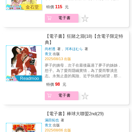
音羽檜、安谷屋圓、栗須艾瑪以及蜻蛉四人激
115
金石堂
特價
元
戰到最後一刻的「九州女子錦標賽」以誰也沒
預料到的驚人結果落幕。五十嵐邀請與蜻蛉成
電子書
為「盟友」的檜前往吐噶喇。在那裡，檜看到
了孕育蜻蛉自由奔放的高爾夫的背景與環
境……Ⓒ Ken Kawasaki & You Furusawa/Golf
Digest Sha
【電子書】狂賭之淵(18)【含電子限定特
典】
尚村透
著 、
河本ほむら
著
青文
出版
2025/08/13 出版
夢子的姨母．次子在最後贏過了夢子的姊姊．
想子。為了愛而隱瞞實情，為了愛而擊潰意
志。永無止盡的風險、近乎快感的絕望，那就
Readmoo
是年幼蛇喰夢子狂賭之淵的搖籃。美少女們交
98
特價
元
織的校園賭博譚揭開新舞台序幕的第18集。本
書特色●以賭博的強弱決定地位高低的貴族子女
電子書
名門學校裡，為賭而瘋狂的前方等待的是可怕
的深淵？●日本月刊GANGAN JOKER連載，系
列單行本至2019年12月累計銷售突破550萬
冊！●第2回「次にくるマンガ大賞」漫畫部門
【電子書】棒球大聯盟2nd(29)
第3名。（「次にくるマンガ大賞」是DAVINCI
滿田拓也
著
與niconico 2014年所創設，以發掘、介紹為目
青文
出版
的NEXT下一個會爆紅的漫畫賞）●第18集台灣
2025/08/06 出版