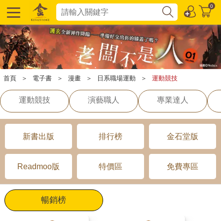
0
首頁
＞
電子書
＞
漫畫
＞
日系職場運動
＞
運動競技
運動競技
演藝職人
專業達人
新書出版
排行榜
金石堂版
Readmoo版
特價區
免費專區
暢銷榜