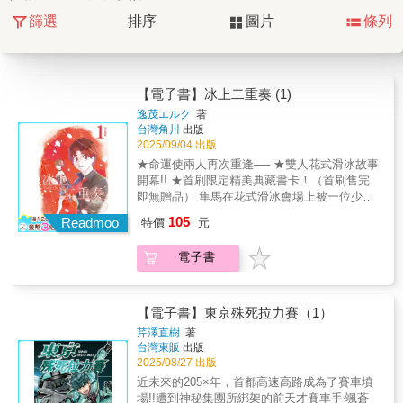
篩選
排序
圖片
條列
【電子書】冰上二重奏 (1)
逸茂エルク
著
台灣角川
出版
2025/09/04 出版
★命運使兩人再次重逢── ★雙人花式滑冰故事
開幕!! ★首刷限定精美典藏書卡！（首刷售完
即無贈品） 隼馬在花式滑冰會場上被一位少女
深深吸引，於是他開始自學滑冰並持續練習。
105
Readmoo
特價
元
然而，那位令他憧憬的少女卻突然從賽場上消
失了。失去方向的隼馬，數年後在滑冰場上竟
電子書
與她意外重逢…!?©2023 by Elck Itsumo /
SHUEISHA Inc.
【電子書】東京殊死拉力賽（1）
芹澤直樹
著
台灣東販
出版
2025/08/27 出版
近未來的205×年，首都高速高路成為了賽車墳
場!!遭到神秘集團所綁架的前天才賽車手‧颯蒼