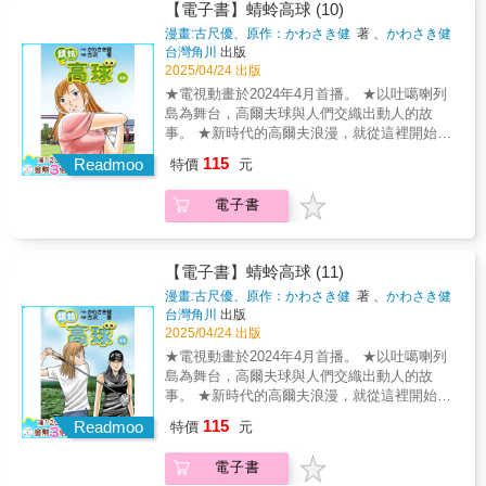
選手主要都是高中生與大學生，但跟蜻蛉同一
【電子書】蜻蛉高球 (10)
組的選手居然是一位神祕大嬸。這位兒子已經
漫畫:古尺優、原作：かわさき健
著 、
かわさき健
讀小學的家庭主婦高爾夫選手到底為何會來參
著
台灣角川
出版
加比賽？而蜻蛉又會打出什麼樣的成績？令人
2025/04/24 出版
緊張的第一桿終於要開打了！Ⓒ Ken Kawasaki
★電視動畫於2024年4月首播。 ★以吐噶喇列
& You Furusawa/Golf Digest Sha
島為舞台，高爾夫球與人們交織出動人的故
事。 ★新時代的高爾夫浪漫，就從這裡開始。
九州女子錦標賽終於要揭幕了！這一集的最後
115
Readmoo
特價
元
一幕太犯規了。主題是「對高爾夫的愛」與
「親情」，無法不哭的一集！新角色登場了，
電子書
主角居然是一位大嬸!?蜻蛉順利取得九州女子
錦標賽的參賽資格，球桿也從五支變成七支，
終於準備好要上場了。錦標賽的第一天，參賽
選手主要都是高中生與大學生，但跟蜻蛉同一
【電子書】蜻蛉高球 (11)
組的選手居然是一位神祕大嬸。這位兒子已經
漫畫:古尺優、原作：かわさき健
著 、
かわさき健
讀小學的家庭主婦高爾夫選手到底為何會來參
著
台灣角川
出版
加比賽？而蜻蛉又會打出什麼樣的成績？令人
2025/04/24 出版
緊張的第一桿終於要開打了！Ⓒ Ken Kawasaki
★電視動畫於2024年4月首播。 ★以吐噶喇列
& You Furusawa/Golf Digest Sha
島為舞台，高爾夫球與人們交織出動人的故
事。 ★新時代的高爾夫浪漫，就從這裡開始。
全新的強敵登場了！這女人是誰？動盪的第二
115
Readmoo
特價
元
回合正式開始！高手雲集的最後一組，四強爭
霸之戰！蜻蛉在她人生中的第一場比賽「九州
電子書
女子錦標賽」出場了。雖然她打第一桿的時候