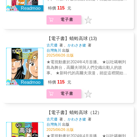
九州女子錦標賽終於來到最後一天，最後的贏
115
Readmoo
特價
元
家會是誰？實力在伯仲之間的四名選手遇上了
名為「風」的強敵。即使面對世界青少年盃冠
電子書
軍栗須艾瑪、日本青少年盃冠軍安谷屋圓與九
州青少年盃冠軍音羽檜這些強敵，蜻蛉依然在
第一天的比賽中拔得頭籌。這四名選手在第二
天的比賽同台較勁，展開一場互不相讓的火熱
【電子書】蜻蛉高球 (13)
對決。Ⓒ Ken Kawasaki & You Furusawa/Golf
古尺優
著 、
かわさき健
著
Digest Sha
台灣角川
出版
2025/06/26 出版
★電視動畫於2024年4月首播。 ★以吐噶喇列
島為舞台，高爾夫球與人們交織出動人的故
事。 ★新時代的高爾夫浪漫，就從這裡開始。
敵人是風還是自己？戰況越演越烈的後九洞。
115
Readmoo
特價
元
因為球場吹起了不輸給颱風的強風，讓最後一
組的三位選手分數都大為退步，只有長年在島
電子書
上球場打球的蜻蛉不受強風影響，反倒樂在其
中越打越好。最後她以低於標準桿一桿的成績
結束上半場比賽，準備面對剩下的最後九洞！
Ⓒ Ken Kawasaki & You Furusawa/Golf Digest
【電子書】蜻蛉高球（12）
Sha
古尺優
著 、
かわさき健
著
台灣角川
出版
2025/06/26 出版
★電視動畫於2024年4月首播。 ★以吐噶喇列