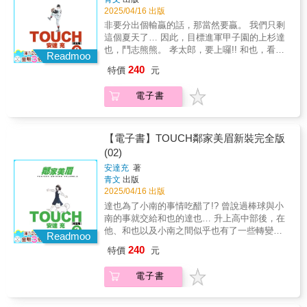
2025/04/16 出版
非要分出個輸贏的話，那當然要贏。 我們只剩
這個夏天了… 因此，目標進軍甲子園的上杉達
也，鬥志熊熊。 孝太郎，要上囉!! 和也，看著
Readmoo
吧!! 小南，妳有在看嗎… 嗯？小南跑哪去了!?
240
特價
元
電子書
【電子書】TOUCH鄰家美眉新裝完全版
(02)
安達充
著
青文
出版
2025/04/16 出版
達也為了小南的事情吃醋了!? 曾說過棒球與小
南的事就交給和也的達也… 升上高中部後，在
他、和也以及小南之間似乎也有了一些轉變。
Readmoo
各自搖擺不定的青春!!
240
特價
元
電子書