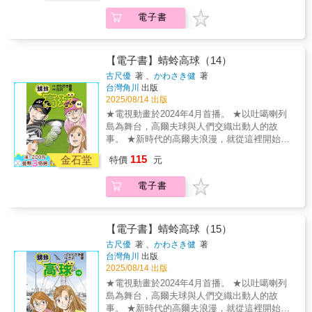
預料到的驚人結果落幕。五十嵐邀請與蜻蛉成
電子書
為「盟友」的檜前往吐噶喇。在那裡，檜看到
了孕育蜻蛉自由奔放的高爾夫的背景與環
境……Ⓒ Ken Kawasaki & You Furusawa/Golf
Digest Sha
【電子書】蜻蛉高球（14）
古尺優
著 、
かわさき健
著
台灣角川
出版
2025/08/14 出版
★電視動畫於2024年4月首播。 ★以吐噶喇列
島為舞台，高爾夫球與人們交織出動人的故
事。 ★新時代的高爾夫浪漫，就從這裡開始。
九州女子錦標賽最後一天，檜、圓以及艾瑪三
115
金石堂
特價
元
人在最終組展開激烈的第一名爭奪戰。受颱風
般的強風影響，三人紛紛失誤掉分。而前一組
電子書
的蜻蛉則是順利發揮，也打入了這三人的爭奪
戰。這場一路糾纏到最後的爭冠賽，即將迎來
出乎意料的結局……Ⓒ Ken Kawasaki & You
Furusawa/Golf Digest Sha
【電子書】蜻蛉高球（15）
古尺優
著 、
かわさき健
著
台灣角川
出版
2025/08/14 出版
★電視動畫於2024年4月首播。 ★以吐噶喇列
島為舞台，高爾夫球與人們交織出動人的故
事。 ★新時代的高爾夫浪漫，就從這裡開始。