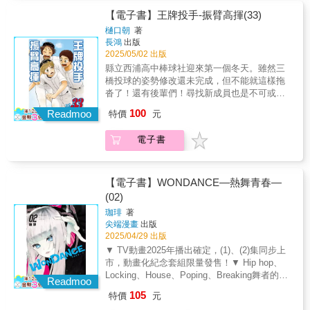
【電子書】王牌投手-振臂高揮(33)
樋口朝
著
長鴻
出版
2025/05/02 出版
縣立西浦高中棒球社迎來第一個冬天。雖然三
橋投球的姿勢修改還未完成，但不能就這樣拖
沓了！還有後輩們！尋找新成員也是不可或缺
的！很多事情只能在被禁止比賽的這段時間
100
Readmoo
特價
元
做！下一季已經要開始了！
電子書
【電子書】WONDANCE—熱舞青春—
(02)
珈琲
著
尖端漫畫
出版
2025/04/29 出版
▼ TV動畫2025年播出確定，(1)、(2)集同步上
市，動畫化紀念套組限量發售！ ▼ Hip hop、
Locking、House、Poping、Breaking舞者的世
Readmoo
界無須言語，高校青春群像劇！ ▼ 獨特的舞蹈
105
特價
元
分鏡震撼感官，聽得見「聲音」的漫畫...！下