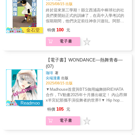
議而進入延長賽。這場激戰的選曲，是兩人
2025/08/15 出版
「最喜歡的曲子」
終於迎來第三學期！縣立西浦高中棒球社的社
──Jazztronik《SAMURAI》。像是彼此玩鬧互
員們要開始正式的訓練了，在高中入學考試的
相較勁般，兩人跳出了那天最棒的Move。與此
假期期間，他們決定前往神奈川遊玩。阿部提
同時，決定勝負的時刻到了──另一邊，花木看
議：「順便參觀一下神奈川的強校怎麼樣？」
100
著暢談職業舞者夢想的灣田，思考她至今為止
金石堂
特價
元
於是大家分頭行動，拜訪了當地的公立與私立
的種種。
學校的棒球部。在那裡，他們學到了什麼？那
電子書
是各間學校風格鮮明、各具特色的高中棒球真
實現場！這回從強校教練的視角來深入探討高
中棒球！來到第35集，依然有說不完的題材──
這就是高中棒球的真實面貌與它的魅力所在！
【電子書】WONDANCE—熱舞青春—
(07)
珈琲
著
尖端漫畫
出版
2025/08/15 出版
▼Madhouse首度與BTS御用編舞師RIEHATA
合作，TV動畫2025年十月播出確定！ 內山昂輝
x羊宮妃那攜手演役舞者的世界!!▼ Hip hop、
Readmoo
Locking、House、Poping、Breaking舞者的世
105
特價
元
界無須言語，高校青春群像劇！▼ 獨特的舞蹈
分鏡震撼感官，聽得見「聲音」的漫畫...！下
電子書
一部神作預感！！▼ 人氣聲優內山昂輝配音PV
釋出：https://www.youtube.com/watch?
app=desktop&v=WWgjM4-SVHo所謂舞者，應