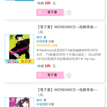
Locking、House、Poping、Breaking舞者的世
105
特價
元
界無須言語，高校青春群像劇！▼ 獨特的舞蹈
分鏡震撼感官，聽得見「聲音」的漫畫...！下
電子書
一部神作預感！！▼ 人氣聲優內山昂輝配音PV
釋出：https://www.youtube.com/watch?
app=desktop&v=WWgjM4-SVHo『對我來說，
只有跳舞了。』一凜高中舞蹈社，迎來本年度
【電子書】WONDANCE—熱舞青春—
第一次舞蹈比賽。會場上，被初次遇見的他校
（4）
舞者團團圍住的花木，緊張感無所遁形。 更糟
珈琲
著
糕的是花木還被誤認為是，去年以壓倒性舞技
尖端漫畫
出版
獲得個人獎的一凜高中舞蹈社前輩嚴島伊折，
2025/05/21 出版
被其他參賽學校盯上。 重重壓力堆疊之下，花
▼Madhouse首度與BTS御用編舞師RIEHATA
木能否發揮和灣田特訓的成果──白熱化的舞蹈
合作，TV動畫2025年十月播出確定！ 內山昂輝
大賽篇，開幕！
x羊宮妃那攜手演役舞者的世界!!▼ Hip hop、
金石堂
Locking、House、Poping、Breaking舞者的世
105
特價
元
界無須言語，高校青春群像劇！▼ 獨特的舞蹈
分鏡震撼感官，聽得見「聲音」的漫畫...！下
電子書
一部神作預感！！▼ 人氣聲優內山昂輝配音PV
釋出：https://www.youtube.com/watch?
app=desktop&v=WWgjM4-SVHo我啊，要跳屬
於自己的舞——「我認為你更適合Battle。」
【電子書】WONDANCE—熱舞青春—
Dance Battle的才能被一凜高中舞蹈社唯一的前
（3）
輩伊折發掘的花木，被Dance Battle所具有的獨
珈琲
著
特魅力所吸引。此時，遇見了B-BOY舞者壁谷
尖端漫畫
出版
樂。壁谷與伊折，各自的舞蹈理念、先天上的