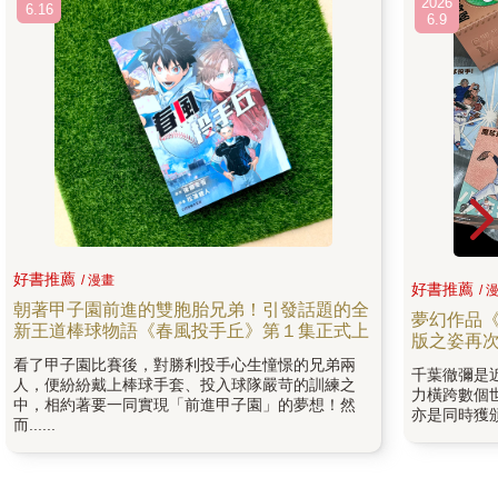
2026
6.16
6.9
好書推薦
/ 漫畫
好書推薦
/ 
朝著甲子園前進的雙胞胎兄弟！引發話題的全
夢幻作品《
新王道棒球物語《春風投手丘》第１集正式上
版之姿再
看了甲子園比賽後，對勝利投手心生憧憬的兄弟兩
千葉徹彌是
人，便紛紛戴上棒球手套、投入球隊嚴苛的訓練之
力橫跨數個
中，相約著要一同實現「前進甲子園」的夢想！然
亦是同時獲
而......