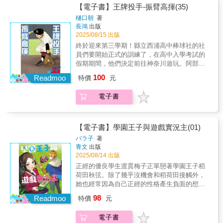
該能夠成為「看得見的樂音」吧，我是這麼想
【電子書】王牌投手-振臂高揮(35)
的呢。「…我想再比１輪。」Dance Battle高中
樋口朝
著
對抗賽個人賽決賽伊折vs.壁谷，因為壁谷的提
長鴻
出版
議而進入延長賽。這場激戰的選曲，是兩人
2025/08/15 出版
「最喜歡的曲子」
終於迎來第三學期！縣立西浦高中棒球社的社
──Jazztronik《SAMURAI》。像是彼此玩鬧互
員們要開始正式的訓練了，在高中入學考試的
相較勁般，兩人跳出了那天最棒的Move。與此
假期期間，他們決定前往神奈川遊玩。阿部提
同時，決定勝負的時刻到了──另一邊，花木看
議：「順便參觀一下神奈川的強校怎麼樣？」
100
著暢談職業舞者夢想的灣田，思考她至今為止
Readmoo
特價
元
於是大家分頭行動，拜訪了當地的公立與私立
的種種。
學校的棒球部。在那裡，他們學到了什麼？那
電子書
是各間學校風格鮮明、各具特色的高中棒球真
實現場！這回從強校教練的視角來深入探討高
中棒球！來到第35集，依然有說不完的題材──
這就是高中棒球的真實面貌與它的魅力所在！
【電子書】學園王子與遊戲實況主(01)
バラ子
著
青文
出版
2025/08/14 出版
正經的優良學生渡貫梅子正單戀著學園王子稻
荷田秋弦。除了幾乎沒機會和稻荷田接觸外，
她也經常因為自己正經的性格產生負面的想
法。這樣的梅子瞞著所有人，化身知名不露臉
98
Readmoo
特價
元
實況主——狸蹦去進行遊戲實況，進而紓解平
時的壓力。另一方面，學園王子稻荷田秋弦生
電子書
活的動力竟然就是回家後收看狸蹦的實況