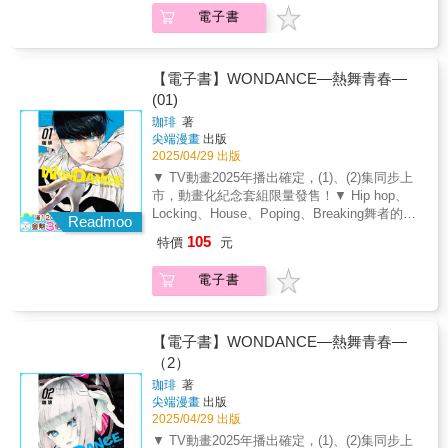
一部神作預感！！ ▼ 人氣聲優內山昂輝配音PV
電子書
釋出：https://www.youtube.com/watch?
app=desktop&v=WWgjM4-SVHo 關於舞者的一
切—— 被沉浸在舞蹈中的灣田光莉所吸引， 毫
無經驗的小谷花木加入了舞蹈社。 經過２人反
【電子書】WONDANCE—熱舞青春—
覆進行特訓，最終以新生之姿， 被選入排舞展
(01)
演大賽名單。 為了大賽排練的同時，小谷和灣
珈琲
著
田 意識到另一位落選新生．仁上結良的複雜心
尖端漫畫
出版
情。 跳得好，是由誰來定義的？大家一起跳
2025/04/29 出版
舞，又是怎樣一回事？ 不拘泥於規則自由地跳
▼ TV動畫2025年播出確定，(1)、(2)集同步上
舞，讓想法彼此碰撞， 舞蹈與戀愛的高校青春
市，動畫化紀念套組限量發售！ ▼ Hip hop、
群像劇！ 『舞者真好啊， 聽著喜歡的音樂， 無
Locking、House、Poping、Breaking舞者的世
論身處何處都能跳舞。』
Readmoo
界無須言語，高校青春群像劇！ ▼ 獨特的舞蹈
105
特價
元
分鏡震撼感官，聽得見「聲音」的漫畫...！下
一部神作預感！！ ▼ 人氣聲優內山昂輝配音PV
電子書
釋出：https://www.youtube.com/watch?
app=desktop&v=WWgjM4-SVHo 『與其努力活
成「普通」的樣子， 隨心所欲當個「怪傢伙」
更好不是嗎？』 壓抑自己的情緒、 迎合著旁人
【電子書】WONDANCE—熱舞青春—
生活的小谷花木。 這樣的他被全身心投入舞
（2）
蹈， 毫不在乎旁人眼光的灣田光莉所深深吸
珈琲
著
引。 為了和她一起跳舞， 挑戰從未接觸過的舞
尖端漫畫
出版
蹈世界！ 社團、學業、工作、朋友、戀愛，必
2025/04/29 出版
要之物究竟為何？ 這種事再怎麼努力也毫無意
▼ TV動畫2025年播出確定，(1)、(2)集同步上
義對吧？ 不，你的青春儘管自由地舞蹈也沒關