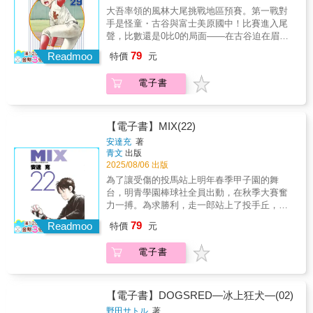
中文版首刷限定「夢子的歡愉」表情收藏卡第
大吾率領的風林大尾挑戰地區預賽。第一戰對
18彈！●改編動畫&真人日劇大受好評！
手是怪童・古谷與富士美原國中！比賽進入尾
聲，比數還是0比0的局面——在古谷迫在眉梢
的球數限制下，富士美原九人為了求勝，與風
79
Readmoo
特價
元
林大尾展開殊死纏鬥，只為了延續打席讓古谷
上場——…本書特色★前作『棒球大聯盟』以
電子書
「茂野吾郎」為主角的漫畫，在電影、電玩、
動畫等各式商品的領域都有涉足，相當具有知
名度。★本作主角則是以茂野吾郎的兒子「大
吾」擔任，勢必將再掀起一股『棒球大聯盟』
【電子書】MIX(22)
的熱潮！★喜歡『棒球大聯盟』的讀者，絕對
安達充
著
不能錯過的熱血續作！★日本已在2018年4月
青文
出版
TV動畫化!!!
2025/08/06 出版
為了讓受傷的投馬站上明年春季甲子園的舞
台，明青學園棒球社全員出動，在秋季大賽奮
力一搏。為求勝利，走一郎站上了投手丘，結
果究竟如何……？另一邊，對投馬受傷一事感
79
Readmoo
特價
元
到狐疑的音美，正一步步接近真相──？本書特
色故事發生在明青學園，可說是《TOUCH鄰家
電子書
美眉》世界中 26 年後的延續。
【電子書】DOGSRED—冰上狂犬—(02)
野田サトル
著