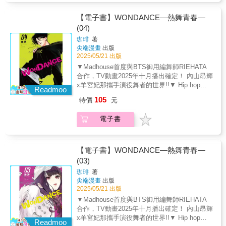
Dance Battle高中對抗賽進入決戰淘汰賽。第一
場比賽是灣田vs.馬丁。有別於於加入挑釁動作
【電子書】WONDANCE—熱舞青春—
的馬丁，灣田「忠於音樂」的舞蹈深深吸引所
(04)
有觀眾。當灣田寄託在舞蹈中的意志籠罩全場
珈琲
著
時，觀眾席上的花木「好想獨佔她──」這樣強
尖端漫畫
出版
烈情感湧上心頭。另一邊，淘汰賽第１回合最
2025/05/21 出版
高水準的對決，一凜高中部長．宮尾恩vs.昌谷
▼Madhouse首度與BTS御用編舞師RIEHATA
高中部長．巧宇千舞台已經就位。
合作，TV動畫2025年十月播出確定！ 內山昂輝
x羊宮妃那攜手演役舞者的世界!!▼ Hip hop、
Readmoo
Locking、House、Poping、Breaking舞者的世
105
特價
元
界無須言語，高校青春群像劇！▼ 獨特的舞蹈
分鏡震撼感官，聽得見「聲音」的漫畫...！下
電子書
一部神作預感！！▼ 人氣聲優內山昂輝配音PV
釋出：https://www.youtube.com/watch?
app=desktop&v=WWgjM4-SVHo我啊，要跳屬
於自己的舞——「我認為你更適合Battle。」
【電子書】WONDANCE—熱舞青春—
Dance Battle的才能被一凜高中舞蹈社唯一的前
(03)
輩伊折發掘的花木，被Dance Battle所具有的獨
珈琲
著
特魅力所吸引。此時，遇見了B-BOY舞者壁谷
尖端漫畫
出版
樂。壁谷與伊折，各自的舞蹈理念、先天上的
2025/05/21 出版
體型差距、以及對舞蹈社的價值觀都有所不
▼Madhouse首度與BTS御用編舞師RIEHATA
同。背負著種種煩惱，壁谷的地板動作，卻能
合作，TV動畫2025年十月播出確定！ 內山昂輝
在一瞬間支配各大比賽現場──跟著最強B-BOY
x羊宮妃那攜手演役舞者的世界!!▼ Hip hop、
壁谷，舞台轉往Dance Battle高中對抗賽！
Readmoo