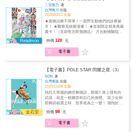
二宮香乃
著
台灣角川
出版
2026/03/12 出版
★寵物治療不簡單！一窺野生動物們的診療祕
辛！ ★醫療系娛樂漫畫！ ★首刷限定精美典藏
書卡！（首刷售完即無贈品） 月光動物醫院專
門治療犬貓以外的野生動物，舉凡兔子、蜥
120
Readmoo
特價
元
蜴、蛇、鱷魚等都是治療對象！隨著時代變
遷，現在人的寵物也越來越多樣化，然而照顧
電子書
野生動物非常不容易，能醫治的醫院也少之又
少，為了守護這些特殊動物的生命，月光動物
醫院今日也會全力以赴!!©Kano Ninomiya 2023
/ KADOKAWA CORPORATION
【電子書】POLE STAR 閃耀之星（3）
NON
著
台灣東販
出版
2025/11/26 出版
熱烈又華麗的鋼管舞物語，開幕!! 身上僅有的
武器，就是一根鋼管和自己的身體。 當少女和
那舞蹈相遇之時，世界就為之一變！ 飛翔於鋼
管舞的青春認識鋼管舞之後，第一次讓耶亞乃
98
金石堂
特價
元
有了「想要嘗試去做的事」。被鋼管舞團隊
「TRICK」的晃邀請，決定與同年紀的「妮
電子書
可」，以及其他夥伴參加熱海的夏季祭典的舞
蹈活動。然而，活動當日也是與「阿敬」有約