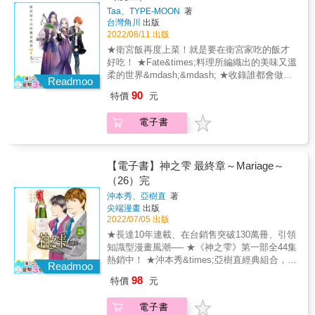
家的料理，每話故事後面都有登場料理的食譜
Taa、TYPE-MOON
著
喔！ 大家不妨試著做做看！ &copy;TAa 2021
台灣角川
出版
&copy;TYPE-MOON &copy;Makoto Tadano
2022/08/11 出版
2021 / KADOKAWA CORPORATION
★衛宮飯再度上菜！就是要在衛宮家吃的飯才
好吃！ ★Fate&times;料理所編織出的美味又溫
柔的世界&mdash;&mdash; ★收錄誰都會做的
Readmoo
特製食譜！ 【內容介紹】 由「Fate/stay
90
特價
元
night」的主角衛宮士郎親手做的衛宮飯再度上
菜囉，這次又有哪些菜色端上桌呢？ 本集菜單
電子書
003 第43話 酥酥脆脆的熱壓吐司 029 第44話
秋季的南瓜全餐 051 第45話 放滿配料的茶碗蒸
065 第46話 冬季的天空與雪見鍋 091 第47話
下午茶會三明治 117 第48話 草莓千層蛋糕 141
【電子書】神之雫 最終章～Mariage～
第49話 繽紛的豆皮壽司 如果你也想吃吃看衛宮
（26）完
家的料理，每話故事後面都有登場料理的食譜
沖本秀、亞樹直
著
喔！ 大家不妨試著做做看！ &copy;TAa 2021
尖端漫畫
出版
&copy;TYPE-MOON &copy;Makoto Tadano
2022/07/05 出版
2021 / KADOKAWA CORPORATION
★長達10年連載、在台銷售突破130萬冊、引領
知識型漫畫風潮── ★《神之雫》第一部全44集
熱銷中！ ★沖本秀&times;亞樹直經典組合，葡
Readmoo
萄酒漫畫《神之雫》最終章迎接圓滿大結局！
98
特價
元
神咲雫在波爾多的酒莊遇見了「送終侍酒師」
丹尼爾，他為愛好葡萄酒的人們，尋找他們臨
電子書
終前想要喝的葡萄酒。而在協助他工作的期