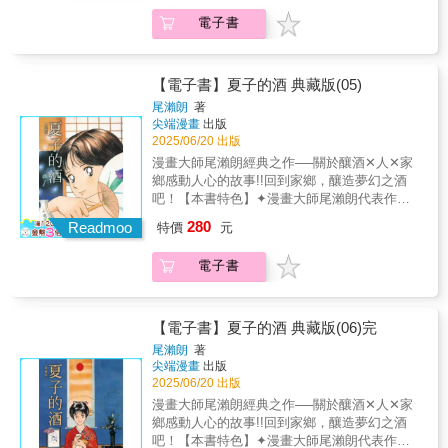
提升閱讀體驗，暢遊日本酒的世界✦收錄豪華
電子書
彩頁，重現尾瀨朗老師精美繪圖✦書末收錄由
尾瀨朗老師撰寫之後記，享受大師的趣談【故
事簡介】龍錦栽培會終於啟動，一切似乎迎來
了順利的開端。然而，與夏子一起追求釀酒夢
【電子書】夏子的酒 典藏版(05)
想的山田杜氏卻突然倒下。夏子的父親提議尋
尾瀨朗
著
找新的杜氏，但夏子卻堅決反對。她認為，任
尖端漫畫
出版
何一個人缺席都無法成就這個夢想。然而，杜
2025/06/20 出版
氏的病情卻相當嚴重，情勢令人擔憂。
漫畫大師尾瀨朗經典之作──關於釀酒✕人✕家
鄉感動人心的故事!!回到家鄉，釀造夢幻之酒
吧！【本書特色】✦漫畫大師尾瀨朗代表作，
累計發行量高達3,850,000冊！✦曾改編為電視
280
Readmoo
特價
元
劇集的經典釀酒之作！✦放大開本為25K，輕鬆
提升閱讀體驗，暢遊日本酒的世界✦收錄豪華
電子書
彩頁，重現尾瀨朗老師精美繪圖✦書末收錄由
尾瀨朗老師撰寫之後記，享受大師的趣談【故
事簡介】為了追求「夏子之酒」獨一無二的風
味，夏子陷入了深深的煩惱。就在此時，她得
【電子書】夏子的酒 典藏版(06)完
知哥哥康男曾留下了一款名為「吟釀N」的酒。
尾瀨朗
著
這款酒在夏子的舌尖與心靈上，留下了無比深
尖端漫畫
出版
刻的印象。然而，這卻引發了她與身邊人的對
2025/06/20 出版
立，因為沒有人能理解夏子所追求的味道與目
漫畫大師尾瀨朗經典之作──關於釀酒✕人✕家
標。與釀酒師正面衝突，四面楚歌之中，夏子
鄉感動人心的故事!!回到家鄉，釀造夢幻之酒
究竟能否實現她夢寐以求的「夏子之酒」？
吧！【本書特色】✦漫畫大師尾瀨朗代表作，