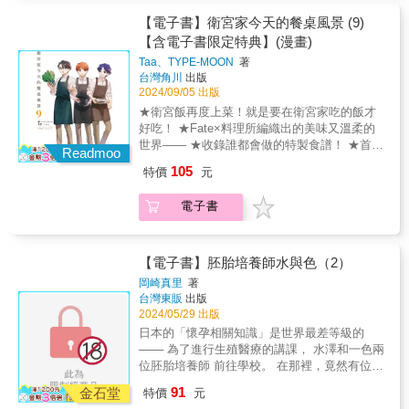
美味的香草奶油 017 第57話 Ｑ彈有嚼勁的
白玉水果雞尾酒 037 第58話 外酥內嫩！炸
【電子書】衛宮家今天的餐桌風景 (9)
魚薯條 059 第59話 基礎日式料理 味噌煮鯖
【含電子書限定特典】(漫畫)
魚配涼拌波菜定食 083 第60話 蔬菜燉煮得
Taa、TYPE-MOON
著
又暖又甜的法式蔬菜燉肉 107 第61話 有酥
台灣角川
出版
脆口感的甜辣乾燒蝦仁 131 特別篇 1 某位神
2024/09/05 出版
父的一天 151 特別篇 2 刀具保養篇 如果你
★衛宮飯再度上菜！就是要在衛宮家吃的飯才
也想吃吃看衛宮家的料理，每話故事後面都有
好吃！ ★Fate×料理所編織出的美味又溫柔的
登場料理的食譜喔！大家不妨試著做做看！
世界—— ★收錄誰都會做的特製食譜！ ★首刷
Readmoo
限定！隨書贈精美典藏書卡！(首刷售完即無贈
105
特價
元
品)點綴每天的生活，讓人怎麼吃都吃不膩的美
味料理。 由「Fate/stay night」的主角衛宮士
電子書
郎親手做的衛宮飯再度上菜囉，這次又有哪些
菜色端上桌呢？ 本集菜單 003 第56話 芬芳
美味的香草奶油 017 第57話 Ｑ彈有嚼勁的
白玉水果雞尾酒 037 第58話 外酥內嫩！炸
【電子書】胚胎培養師水與色（2）
魚薯條 059 第59話 基礎日式料理 味噌煮鯖
岡崎真里
著
魚配涼拌波菜定食 083 第60話 蔬菜燉煮得
台灣東販
出版
又暖又甜的法式蔬菜燉肉 107 第61話 有酥
2024/05/29 出版
脆口感的甜辣乾燒蝦仁 131 特別篇 1 某位神
日本的「懷孕相關知識」是世界最差等級的
父的一天 151 特別篇 2 刀具保養篇 如果你
─── 為了進行生殖醫療的講課， 水澤和一色兩
也想吃吃看衛宮家的料理，每話故事後面都有
位胚胎培養師 前往學校。 在那裡，竟然有位女
登場料理的食譜喔！大家不妨試著做做看！
高中生拜託她們幫她凍卵&hellip;？ 水澤是否能
91
金石堂
特價
元
夠成功回應 患者強烈的期望───！？ 本集收錄