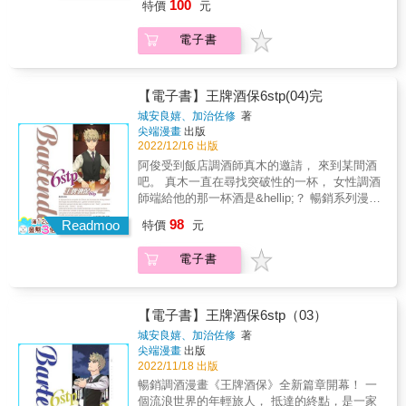
100
特價
元
來有人正在下廚的聲音&mdash;&mdash; 由
「Fate/stay night」的主角衛宮士郎親手做的衛
電子書
宮飯再度上菜囉，這次又有哪些菜色端上桌
呢？ 本集菜單 003 第50話 依個人喜好加料
的涼拌烏龍麵 023 第51話 玉米炊飯及玉米
天婦羅 049 第52話 秋意漸深的奶油地瓜燒
【電子書】王牌酒保6stp(04)完
069 第53話 遙遠的回憶與荷包蛋 095 第54
城安良嬉、加治佐修
著
話 以番茄燉煮的高麗菜捲 117 第55話 濃
尖端漫畫
出版
郁蓬鬆的巧克力香蕉蛋糕 145 特別篇 來釣
2022/12/16 出版
魚的三人 如果你也想吃吃看衛宮家的料理，每
阿俊受到飯店調酒師真木的邀請， 來到某間酒
話故事後面都有登場料理的食譜喔！大家不妨
吧。 真木一直在尋找突破性的一杯， 女性調酒
試著做做看！ &copy;TAa 2022 &copy;TYPE-
師端給他的那一杯酒是&hellip;？ 暢銷系列漫畫
MOON &copy;Makoto Tadano 2022 /
完結篇！！ &
98
KADOKAWA CORPORATION
Readmoo
特價
元
電子書
【電子書】王牌酒保6stp（03）
城安良嬉、加治佐修
著
尖端漫畫
出版
2022/11/18 出版
暢銷調酒漫畫《王牌酒保》全新篇章開幕！ 一
個流浪世界的年輕旅人， 抵達的終點，是一家