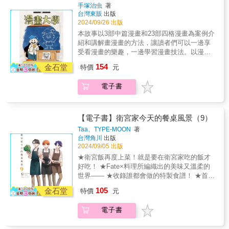
手塚治虫
著
台灣東販
出版
2024/09/26 出版
本故事以3部中篇漫畫和23部四格漫畫為案例介
紹和講解畫漫畫的方法，讓讀者們可以一邊享
受看漫畫的樂趣，一邊學習漫畫技法。以漫畫
大學入學考試為開篇，校長向學生們介紹各工
154
金石堂
特價
元
具的使用方法等，故事便從這裏開始了。最初
的故事是以南北戰爭時期的美國為背景的西部
電子書
劇，由曾在《手槍天使》中登場過的怪物扮演
壞人。接下來是一個童話風格的故事，圍繞貧
苦農民千惠子從窮神那裏得到的能實現三個願
望的錢包展開。之後則是繼續引用《小馬日
【電子書】衛宮家今天的餐桌風景（9）
記》等四格漫畫為案例講解，最後，健一、胡
Taa、TYPE-MOON
著
子老爹和洛克等巨星齊聚一堂，演繹驚險漫畫
台灣角川
出版
故事。
2024/09/05 出版
★衛宮飯再度上菜！就是要在衛宮家吃的飯才
好吃！ ★Fate×料理所編織出的美味又溫柔的
世界—— ★收錄誰都會做的特製食譜！ ★首刷
限定！隨書贈精美典藏書卡！(首刷售完即無贈
105
金石堂
特價
元
品)點綴每天的生活，讓人怎麼吃都吃不膩的美
味料理。 由「Fate/stay night」的主角衛宮士
電子書
郎親手做的衛宮飯再度上菜囉，這次又有哪些
菜色端上桌呢？ 本集菜單 003 第56話 芬芳