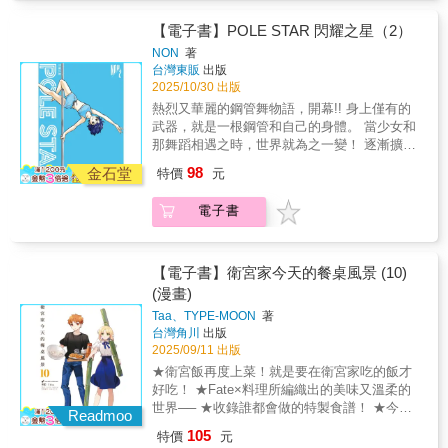
的那一天……!?青春鋼管舞漫畫，飛躍與試煉
的第3集！
【電子書】POLE STAR 閃耀之星（2）
NON
著
台灣東販
出版
2025/10/30 出版
熱烈又華麗的鋼管舞物語，開幕!! 身上僅有的
武器，就是一根鋼管和自己的身體。 當少女和
那舞蹈相遇之時，世界就為之一變！ 逐漸擴展
開來那從未見過的景色以母親和蕾娜的勝負為
98
金石堂
特價
元
契機，耶亞乃對鋼管舞燃起了興趣。又認識了
所謂的「鋼管運動」競技。第一次知道，就
電子書
「想要試試看」。全力奔赴，時而摔倒，正是
耶亞乃的青春日常。匠人筆觸描繪的熱情、青
澀的鋼管舞漫畫 第2集！
【電子書】衛宮家今天的餐桌風景 (10)
(漫畫)
Taa、TYPE-MOON
著
台灣角川
出版
2025/09/11 出版
★衛宮飯再度上菜！就是要在衛宮家吃的飯才
好吃！ ★Fate×料理所編織出的美味又溫柔的
世界── ★收錄誰都會做的特製食譜！ ★今後
Readmoo
也將隨著士郎的料理一起── 點綴每天的生活，
105
特價
元
讓人怎麼吃都吃不膩的美味料理。由