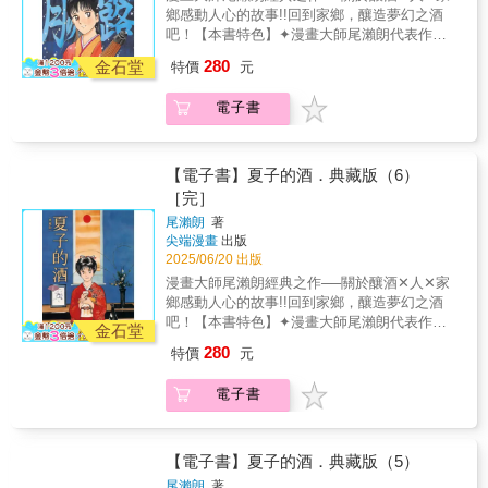
鄉感動人心的故事!!回到家鄉，釀造夢幻之酒
吧！【本書特色】✦漫畫大師尾瀨朗代表作，
累計發行量高達3,850,000冊！✦曾改編為電視
280
金石堂
特價
元
劇集的經典釀酒之作！✦放大開本為25K，輕鬆
提升閱讀體驗，暢遊日本酒的世界✦收錄豪華
電子書
彩頁，重現尾瀨朗老師精美繪圖✦書末收錄由
尾瀨朗老師撰寫之後記，享受大師的趣談【故
事簡介】黑岩開始對佐伯酒造進行營業妨害，
對夏子而言，比起他的做法，更無法容忍的是
【電子書】夏子的酒．典藏版（6）
他對好酒的侮辱。 夏子他們終於提出了停止空
［完］
中噴灑農藥的建議。然而，這一建議未能得到
尾瀨朗
著
回應，村莊的政府和市議員等也開始施加壓
尖端漫畫
出版
力，將栽培會的成員推向困境。 這是一場關乎
2025/06/20 出版
夢想中的吟釀酒、也關乎村莊未來的戰鬥。對
漫畫大師尾瀨朗經典之作──關於釀酒✕人✕家
夏子來說，這是一場絕不能輸的鬥爭。
鄉感動人心的故事!!回到家鄉，釀造夢幻之酒
吧！【本書特色】✦漫畫大師尾瀨朗代表作，
金石堂
累計發行量高達3,850,000冊！✦曾改編為電視
280
特價
元
劇集的經典釀酒之作！✦放大開本為25K，輕鬆
提升閱讀體驗，暢遊日本酒的世界✦收錄豪華
電子書
彩頁，重現尾瀨朗老師精美繪圖✦書末收錄由
尾瀨朗老師撰寫之後記，享受大師的趣談【故
事簡介】終於，吟醸酒的釀造正式開始了。這
是能夠滿足超越常人感官需求的酒，它正是
【電子書】夏子的酒．典藏版（5）
「夏子的酒」。在完成了兩桶的釀造工作後，
尾瀨朗
著