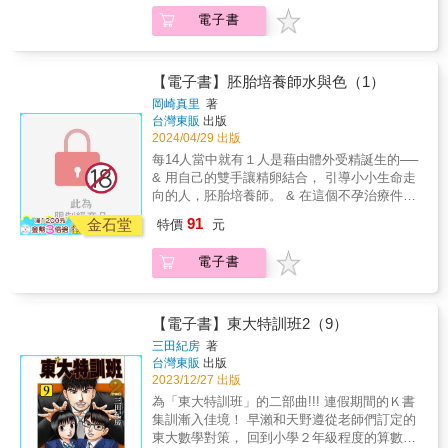
「凍卵」「無精症手術（TESE）」篇！！ 紀
電子書
錄在不孕治療最前線工作的人們的 全新風貌醫
療劇第２集！！ &
【電子書】胚胎培養師水與色（1）
岡崎真里
著
台灣東販
出版
2024/04/29 出版
每14人當中就有１人是藉由體外受精誕生的──
& 用自己的雙手讓精卵結合， 引導小小生命走
向的人，胚胎培養師。 & 在這個不孕治療件數
最多， 但懷孕率仍是最低的日本， 他們努力回
91
金石堂
特價
元
應著想要孩子的夫妻們的強烈期望。 & 本集收
錄「男性不孕」、「高齡生產」篇!! 紀錄在不
電子書
孕治療最前線工作者的 全新風貌醫療劇，開
幕!! &
【電子書】東大特訓班2（9）
三田紀房
著
台灣東販
出版
2023/12/27 出版
為「東大特訓班」的二部曲!!! 連假期間的Ｋ書
集訓漸入佳境！ 早瀨和天野遵從老師們訂定的
東大數學對策， 回到小學２年級程度的算數，