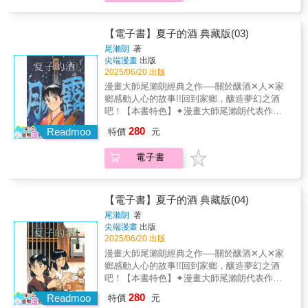
尾瀨朗老師撰寫之後記，享受大師的趣談【故
事簡介】夏子終於推進到龍錦的插秧階段了。
她計劃讓當地人一起種植和培育更多的龍錦，
【電子書】夏子的酒 典藏版(03)
但大家卻因不想承擔辛苦，遲遲沒有給出好回
尾瀨朗
著
應。 正當夏子感到氣餒，幾乎要放棄時，一兩
尖端漫畫
出版
位支持者開始出現。然而，就在這個關鍵時
2025/06/20 出版
刻，她最重要的顧問──宮川爺爺卻摔斷了骨
漫畫大師尾瀨朗經典之作──關於釀酒✕人✕家
頭。更糟糕的是，颱風也隨之來襲。
鄉感動人心的故事!!回到家鄉，釀造夢幻之酒
吧！【本書特色】✦漫畫大師尾瀨朗代表作，
累計發行量高達3,850,000冊！✦曾改編為電視
280
Readmoo
特價
元
劇集的經典釀酒之作！✦放大開本為25K，輕鬆
提升閱讀體驗，暢遊日本酒的世界✦收錄豪華
電子書
彩頁，重現尾瀨朗老師精美繪圖✦書末收錄由
尾瀨朗老師撰寫之後記，享受大師的趣談【故
事簡介】黑岩開始對佐伯酒造進行營業妨害，
對夏子而言，比起他的做法，更無法容忍的是
【電子書】夏子的酒 典藏版(04)
他對好酒的侮辱。 夏子他們終於提出了停止空
尾瀨朗
著
中噴灑農藥的建議。然而，這一建議未能得到
尖端漫畫
出版
回應，村莊的政府和市議員等也開始施加壓
2025/06/20 出版
力，將栽培會的成員推向困境。 這是一場關乎
漫畫大師尾瀨朗經典之作──關於釀酒✕人✕家
夢想中的吟釀酒、也關乎村莊未來的戰鬥。對
鄉感動人心的故事!!回到家鄉，釀造夢幻之酒
夏子來說，這是一場絕不能輸的鬥爭。
吧！【本書特色】✦漫畫大師尾瀨朗代表作，
累計發行量高達3,850,000冊！✦曾改編為電視
280
Readmoo
特價
元
劇集的經典釀酒之作！✦放大開本為25K，輕鬆