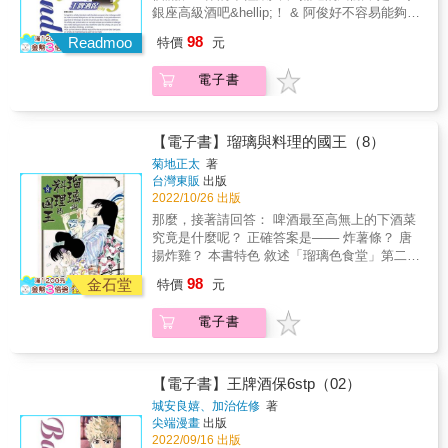
銀座高級酒吧&hellip;！ & 阿俊好不容易能夠獨
力打理酒吧， 在銀座的Bar紐育努力磨練自
98
Readmoo
特價
元
己， 然而師父卻告訴他，要邁向下一個階段。
偶遇的老朋友，問他有什麼夢想， 也讓阿俊感
電子書
到迷惘。 阿俊需要克服的新難題是&hellip;!? &
【電子書】瑠璃與料理的國王（8）
菊地正太
著
台灣東販
出版
2022/10/26 出版
那麼，接著請回答： 啤酒最至高無上的下酒菜
究竟是什麼呢？ 正確答案是─── 炸薯條？ 唐
揚炸雞？ 本書特色 敘述「瑠璃色食堂」第二代
主人・花畑瑠璃展現華麗的料理技巧魅惑人們
98
金石堂
特價
元
的味蕾，並以一般大眾都會進去用餐的餐廳，
來展現美食的魅力無邊、無所不在，只要用心
電子書
做料理，即使是價格平民的餐廳也能吃到美
食！！ &
【電子書】王牌酒保6stp（02）
城安良嬉、加治佐修
著
尖端漫畫
出版
2022/09/16 出版