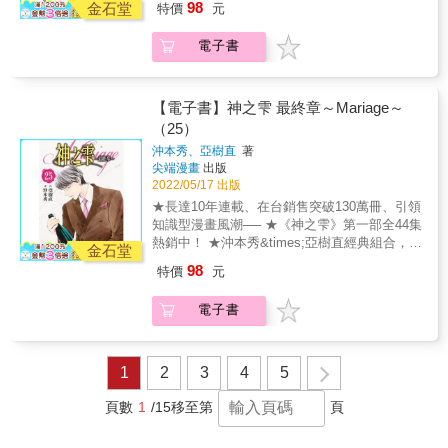
98
金石堂
特價
元
魚味噌煮等等，都教人食指大動，忍不住想動
手料理的菜色琳瑯滿目!! 敘述「琉璃色食堂」
電子書
第二代主人・花畑?璃展現華麗的料理技巧魅惑
人們的味蕾，並以一般大眾都會進去用餐的餐
廳，來展現美食的魅力無邊、無所不在，只要
用心做料理，即使是價格平民的餐廳也能吃到
【電子書】神之雫 最終章～Mariage～
美食!!
（25）
沖本秀、亞樹直
著
尖端漫畫
出版
2022/05/17 出版
★長達10年連載、在台銷售突破130萬冊、引領
知識型漫畫風潮── ★《神之雫》第一部全44集
熱銷中！ ★沖本秀&times;亞樹直經典組合，葡
金石堂
萄酒漫畫《神之雫》最終章終於解禁！ & 神咲
98
特價
元
雫來到法國後，和三笠主廚聯手參加大使官邸
的晚會主廚選拔賽，挑戰被喻為少年才俊的日
電子書
籍法國料理主廚國木田翔，結果大獲全勝。次
日，國木田翔來拜訪三笠主廚和神咲雫，拜託
神咲雫讓他同行，一起踏上尋找『神之雫』的
旅途。在他的介紹下四處參訪酒莊的期間，遇
1
2
3
4
5
見了正在從事「送終侍酒師」工作的丹尼爾・
高達。喜愛葡萄酒的人們，在臨終前想喝的一
頁數
1
/15
移至第
頁
杯葡萄酒，假如『神之雫』就在其中
&mdash;&mdash;？神咲雫他們心中充滿了期