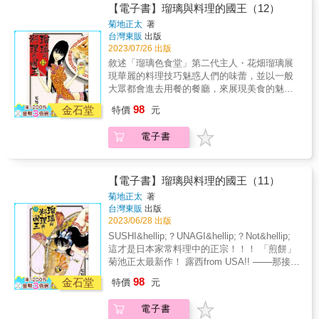
濱元町50年，日本料理「簗場」的第三代。 似
【電子書】瑠璃與料理的國王（12）
&
乎與前代的因緣有所牽扯&hellip;&hellip;。 這
菊地正太
著
樣的兩人竟要料理對決!?題目是炙燒鰹魚♪ 登場
台灣東販
出版
人物簡介─── 花畑瑠璃 瑠璃色食堂第二代店
2023/07/26 出版
長，魯山人的曾孫女；身懷足以對抗北大路大
敘述「瑠璃色食堂」第二代主人・花畑瑠璃展
觀的料理才能與天分。現役女大學生。 大丸太
現華麗的料理技巧魅惑人們的味蕾，並以一般
（通稱：丸太） 男之食彩編輯部成員；因緣際
大眾都會進去用餐的餐廳，來展現美食的魅力
會下踏入瑠璃色食堂，與瑠璃展開命運般的邂
無邊、無所不在，只要用心做料理，即使是價
98
逅。現任瑠璃隊隊長。 花畑多吉郎 原花乃茶屋
金石堂
特價
元
格平民的餐廳也能吃到美食！！ 在家煎的最強
首席料理長；過去曾受大觀拜師。是最後一位
餃子！！！ 安東茜，參戰。 音羽出版〝男之食
直接師事魯山人的料理人，同時也是瑠璃的料
電子書
彩〞編輯部的春天特別企畫。 毛遂自薦的是丸
理師父。 安東茜 男之食彩編輯部（瑠璃隊）
太的前輩，安東茜。 賭上意念與矜持，開始最
簗場香子 橫濱元町日本料理「簗場」三代目。
強的餃子採訪！？ 第12集也準備了絕品料理是
在音羽女子大學橫濱校就學，和瑠璃同年的女
也！ 登場人物簡介 花畑瑠璃 瑠璃色食堂第二
【電子書】瑠璃與料理的國王（11）
子大學生。料理手腕與瑠璃可以匹敵。 江口茂
代店長，魯山人的曾孫女；身懷足以對抗北大
菊地正太
著
男子廚房編輯部成員，丸太的死對頭。按大觀
路大觀的料理才能與天分。現役女大學生。 大
台灣東販
出版
的指示負責處理《日本料理評價大全》的出版
丸太 （通稱：丸太） 男之食彩編輯部成員；因
2023/06/28 出版
業務。 津美玲 魚販鮮魚魚金的么女。瑠璃小學
緣際會下踏入瑠璃色食堂，與瑠璃展開命運般
SUSHI&hellip;？UNAGI&hellip;？Not&hellip;
及國中的學妹，同時也是瑠璃的魚界老師。 北
的邂逅。現任瑠璃隊隊長。 花畑多吉郎 原花乃
這才是日本家常料理中的正宗！！！ 「煎餅」
大路大觀 於平成復甦的魯山人。揚言將以自己
茶屋首席料理長；過去曾受大觀拜師。是最後
菊池正太最新作！ 露西from USA!! ───那接下
的舌頭端正日漸墮落的日本料理文化，與瑠璃
一位直接師事魯山人的料理人，同時也是瑠璃
來，我想吃大家平常吃的普通的日本家庭料理
因緣匪淺。 太田翔摩 金澤老店舖料理．白銀樓
98
的料理師父。 金村總編輯 男之食彩編輯部（瑠
金石堂
特價
元
♡ 有朋自遠方來，這時候正是呈上美味日本料
五代目。擔任赤坂開張的Nouvelle Cuisine
璃隊） 安東茜 男之食彩編輯部（瑠璃隊） 江
理的好時機!! 第11集讓你胃口大開─── 登場人
Japonaise「SHOWMA」掌廚一職。 川反梨乃
口茂 男子廚房編輯部成員，丸太的死對頭。按
電子書
物簡介 花畑瑠璃 瑠璃色食堂第二代店長，魯山
料理王國第一室長。大觀的副手，同時也是萬