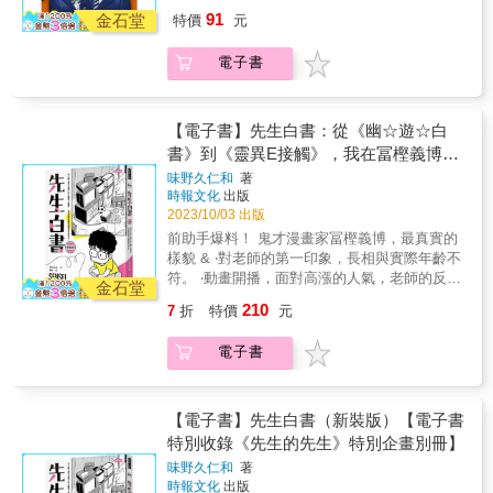
決心重新打穩基礎，甚至願意接受任何懲罰。
91
金石堂
特價
元
頂著一身的「笨蛋貼紙」，兩人不屈不撓， 總
算進步到初中的數學程度了。 緊接著，在傳說
電子書
中的鐵血教師．柳鐵之介的指導下， 學生們將
僅憑初中程度的數學知識去挑戰東大試題！ 柳
老師傳授的破解技巧，竟是如此輕鬆
&mdash;&mdash;。 在此期間，代理理事長有
【電子書】先生白書：從《幽☆遊☆白
意出售學校的企圖被櫻木揭穿！ 她的一番慷慨
書》到《靈異E接觸》，我在冨樫義博身
陳詞，卻把正致力於校園改革的櫻木逼入窮
邊當助手的日子。
味野久仁和
著
巷。
時報文化
出版
2023/10/03 出版
前助手爆料！ 鬼才漫畫家冨樫義博，最真實的
樣貌 & ‧對老師的第一印象，長相與實際年齡不
符。 ‧動畫開播，面對高漲的人氣，老師的反應
金石堂
是？ ‧即使忙到極限，仍不願把角色交給助手！
210
7
折
特價
元
& 從助手的視角，一窺冨樫工作室現場， 《幽
☆遊☆白書》、《靈異E接觸》，就是這樣畫出
電子書
來的！ & 【關於本書】 & 冨樫義博在日本漫畫
界是一個「傳奇」，締造了許多紀錄。 & 他於
2011年曾有兩部漫畫：《幽☆遊☆白書》
（NO.4）、《HUNTER&times;HUNTER》
【電子書】先生白書（新裝版）【電子書
（NO.5）同時登上日本十大暢銷漫畫的殊榮。
特別收錄《先生的先生》特別企畫別冊】
然而，成名的代價是作者寶貴的健康。近年，
味野久仁和
著
冨樫老師常因構圖線條草稿化而為人詬病，時
時報文化
出版