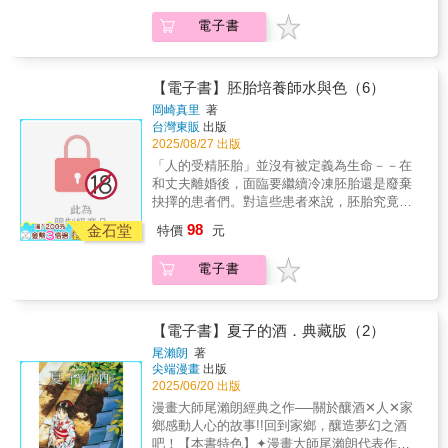
「Fate/stay night」的主角衛宮士郎親手做的衛
電子書
宮飯再度上菜囉，這次又有哪些菜色端上桌
呢？本集菜單第62話 亮麗飽滿的土鍋炊飯第
63話 色彩繽紛的中華涼麵第64話 營養滿分
活力蓋飯第65話 用電烤盤吃起司鍋＆巧克力
【電子書】胚胎培養師水與色（6）
鍋第66話 用多出來的年糕做酥脆米果第67
岡崎真里
著
話 麵包邊脆餅＆熱可可特別篇 夾滿水果的
台灣東販
出版
水果三明治©TAa 2024©TYPE-MOON
2025/08/27 出版
©Makoto Tadano 2024KADOKAWA
「人的受精胚胎」並沒有被定義為生命－－在
CORPORATION
和丈夫離婚後，面臨要繼續冷凍胚胎還是廢棄
抉擇的患者們。對這些患者來說，胚胎究竟是
不是生命呢？「胚胎對我來說是很重要很重要
98
金石堂
特價
元
的生命，是希望啊。」如此述說著的患者，她
的回答會是!?此外還收錄了「原因不明的流
電子書
產、未著床」篇，以及「ＰＧＴ-Ａ」篇！紀錄
在不孕治療最前線工作者的，全新風貌醫療劇
第６集!!
【電子書】夏子的酒．典藏版（2）
尾瀨朗
著
尖端漫畫
出版
2025/06/20 出版
漫畫大師尾瀨朗經典之作──關於釀酒✕人✕家
鄉感動人心的故事!!回到家鄉，釀造夢幻之酒
吧！【本書特色】✦漫畫大師尾瀨朗代表作，