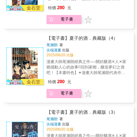
累計發行量高達3,850,000冊！✦曾改編為電視
280
金石堂
特價
元
劇集的經典釀酒之作！✦放大開本為25K，輕鬆
提升閱讀體驗，暢遊日本酒的世界✦收錄豪華
電子書
彩頁，重現尾瀨朗老師精美繪圖✦書末收錄由
尾瀨朗老師撰寫之後記，享受大師的趣談【故
事簡介】夏子終於推進到龍錦的插秧階段了。
她計劃讓當地人一起種植和培育更多的龍錦，
【電子書】夏子的酒．典藏版（4）
但大家卻因不想承擔辛苦，遲遲沒有給出好回
尾瀨朗
著
應。 正當夏子感到氣餒，幾乎要放棄時，一兩
尖端漫畫
出版
位支持者開始出現。然而，就在這個關鍵時
2025/06/20 出版
刻，她最重要的顧問──宮川爺爺卻摔斷了骨
漫畫大師尾瀨朗經典之作──關於釀酒✕人✕家
頭。更糟糕的是，颱風也隨之來襲。
鄉感動人心的故事!!回到家鄉，釀造夢幻之酒
吧！【本書特色】✦漫畫大師尾瀨朗代表作，
累計發行量高達3,850,000冊！✦曾改編為電視
280
金石堂
特價
元
劇集的經典釀酒之作！✦放大開本為25K，輕鬆
提升閱讀體驗，暢遊日本酒的世界✦收錄豪華
電子書
彩頁，重現尾瀨朗老師精美繪圖✦書末收錄由
尾瀨朗老師撰寫之後記，享受大師的趣談【故
事簡介】龍錦栽培會終於啟動，一切似乎迎來
了順利的開端。然而，與夏子一起追求釀酒夢
【電子書】夏子的酒．典藏版（3）
想的山田杜氏卻突然倒下。夏子的父親提議尋
尾瀨朗
著
找新的杜氏，但夏子卻堅決反對。她認為，任
尖端漫畫
出版
何一個人缺席都無法成就這個夢想。然而，杜
2025/06/20 出版
氏的病情卻相當嚴重，情勢令人擔憂。
漫畫大師尾瀨朗經典之作──關於釀酒✕人✕家