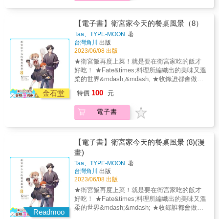
大觀的指示負責處理《日本料理評價大全》的
人的曾孫女；身懷足以對抗北大路大觀的料理
人憧憬的鐵壁才女；不過對下廚非常不在行。
出版業務。 津美玲 魚販鮮魚魚金的么女。瑠璃
才能與天分。現役女大學生。 大丸太 （通稱：
小學及國中的學妹，同時也是瑠璃的魚界老
丸太） 男之食彩編輯部成員；因緣際會下踏入
【電子書】衛宮家今天的餐桌風景（8）
師。 北大路大觀 於平成復甦的魯山人。揚言將
瑠璃色食堂，與瑠璃展開命運般的邂逅。現任
Taa、TYPE-MOON
著
以自己的舌頭端正日漸墮落的日本料理文化，
瑠璃隊隊長。 花畑多吉郎 原花乃茶屋首席料理
台灣角川
出版
與瑠璃因緣匪淺。 Lucille．Mira 男之食彩編輯
長；過去曾受大觀拜師。是最後一位直接師事
2023/06/08 出版
部的幫手。 川反梨乃 料理王國第一室長。大觀
魯山人的料理人，同時也是瑠璃的料理師父。
★衛宮飯再度上菜！就是要在衛宮家吃的飯才
的副手，同時也是萬人憧憬的鐵壁才女；不過
金村總編輯 男之食彩編輯部（瑠璃隊） 安東茜
好吃！ ★Fate&times;料理所編織出的美味又溫
對下廚非常不在行。
男之食彩編輯部（瑠璃隊） 江口茂 男子廚房編
柔的世界&mdash;&mdash; ★收錄誰都會做的
輯部成員，丸太的死對頭。按大觀的指示負責
特製食譜！ 【內容介紹】 今天也能聽到某處傳
100
處理《日本料理評價大全》的出版業務。 津美
金石堂
特價
元
來有人正在下廚的聲音&mdash;&mdash; 由
玲 魚販鮮魚魚金的么女。瑠璃小學及國中的學
「Fate/stay night」的主角衛宮士郎親手做的衛
妹，同時也是瑠璃的魚界老師。 北大路大觀 於
電子書
宮飯再度上菜囉，這次又有哪些菜色端上桌
平成復甦的魯山人。揚言將以自己的舌頭端正
呢？ 本集菜單 003 第50話 依個人喜好加料
日漸墮落的日本料理文化，與瑠璃因緣匪淺。
的涼拌烏龍麵 023 第51話 玉米炊飯及玉米
Lucille．Mira 男之食彩編輯部的幫手。 川反梨
天婦羅 049 第52話 秋意漸深的奶油地瓜燒
【電子書】衛宮家今天的餐桌風景 (8)(漫
乃 料理王國第一室長。大觀的副手，同時也是
069 第53話 遙遠的回憶與荷包蛋 095 第54
畫)
萬人憧憬的鐵壁才女；不過對下廚非常不在
話 以番茄燉煮的高麗菜捲 117 第55話 濃
行。 本書特色 敘述「瑠璃色食堂」第二代主
Taa、TYPE-MOON
著
郁蓬鬆的巧克力香蕉蛋糕 145 特別篇 來釣
台灣角川
出版
人・花畑瑠璃展現華麗的料理技巧魅惑人們的
魚的三人 如果你也想吃吃看衛宮家的料理，每
2023/06/08 出版
味蕾，並以一般大眾都會進去用餐的餐廳，來
話故事後面都有登場料理的食譜喔！大家不妨
展現美食的魅力無邊、無所不在，只要用心做
★衛宮飯再度上菜！就是要在衛宮家吃的飯才
試著做做看！ &copy;TAa 2022 &copy;TYPE-
料理，即使是價格平民的餐廳也能吃到美食!! &
好吃！ ★Fate&times;料理所編織出的美味又溫
MOON &copy;Makoto Tadano 2022 /
柔的世界&mdash;&mdash; ★收錄誰都會做的
KADOKAWA CORPORATION
Readmoo
特製食譜！ 【內容介紹】 今天也能聽到某處傳