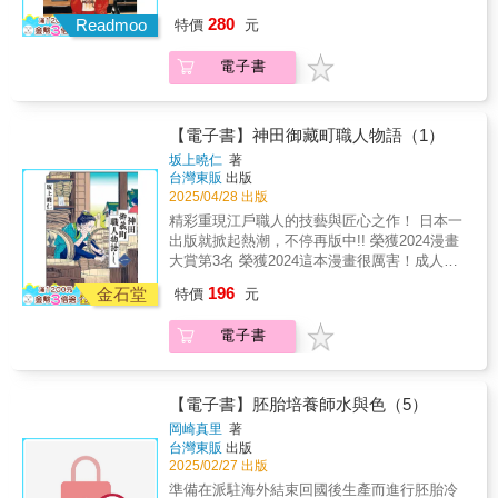
累計發行量高達3,850,000冊！✦曾改編為電視
280
Readmoo
特價
元
劇集的經典釀酒之作！✦放大開本為25K，輕鬆
提升閱讀體驗，暢遊日本酒的世界✦收錄豪華
電子書
彩頁，重現尾瀨朗老師精美繪圖✦書末收錄由
尾瀨朗老師撰寫之後記，享受大師的趣談【故
事簡介】終於，吟醸酒的釀造正式開始了。這
是能夠滿足超越常人感官需求的酒，它正是
【電子書】神田御藏町職人物語（1）
「夏子的酒」。在完成了兩桶的釀造工作後，
坂上曉仁
著
山田杜氏的體力耗盡。被指名負責第三桶酒釀
台灣東販
出版
造的，是草壁。終於，「夏子的酒」誕生了。
2025/04/28 出版
這款酒得到了所有人的高度讚揚，但夏子並不
精彩重現江戶職人的技藝與匠心之作！ 日本一
滿足。就在這時，最後一桶酒的濾漿完成了。
出版就掀起熱潮，不停再版中!! 榮獲2024漫畫
夏子的夢想與熱情終於結出了果實，這是一個
大賞第3名 榮獲2024這本漫畫很厲害！成人篇
感動人心的完結篇。
第3名 榮獲2024一定要看這本漫畫！第1名
196
金石堂
特價
元
2024年出版社漫畫責編們推薦漫畫第1名 全心
投入、專注奉獻……木桶匠、鍛刀匠、藍染
電子書
匠、榻榻米匠、泥水匠等傳統手工藝職人。作
者以震撼人心的細節描繪，刻畫出一部精彩絕
倫的歷史鉅作。這裡是神田御藏町，一個匯聚
了各領域專精技藝職人的村鎮。木桶匠記住！
【電子書】胚胎培養師水與色（5）
木材是有生命的──專注於木材，與之共存的木
岡崎真里
著
桶匠的一天。鍛刀匠一名幼童，竟被自己親手
台灣東販
出版
打造的刀奪去了生命。灼熱的鍛刀場中，彷彿
2025/02/27 出版
迴盪著鍛刀匠無法言喻的心聲…藍染匠在友禪
準備在派駐海外結束回國後生產而進行胚胎冷