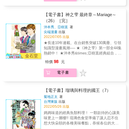
間，神咲雫終於和自己心目中的『神之雫』不
期而遇！另一方面，遠峰一青和樓蘭同遊勃艮
地途中，突然昏倒在地。儘管如此，遠峰一青
【電子書】神之雫 最終章～Mariage～
還是找到了他苦苦追尋的那款『神之雫』！ 神
（26）［完］
咲豐多香的遺書中所敘述的『神之雫』，究竟
沖本秀、亞樹直
著
是哪一款呢？ 評定勝負的時刻終於來臨了！！
尖端漫畫
出版
&
2022/07/05 出版
★長達10年連載、在台銷售突破130萬冊、引領
知識型漫畫風潮── ★《神之雫》第一部全44集
熱銷中！ ★沖本秀&times;亞樹直經典組合，葡
金石堂
萄酒漫畫《神之雫》最終章迎接圓滿大結局！
98
特價
元
神咲雫在波爾多的酒莊遇見了「送終侍酒師」
丹尼爾，他為愛好葡萄酒的人們，尋找他們臨
電子書
終前想要喝的葡萄酒。而在協助他工作的期
間，神咲雫終於和自己心目中的『神之雫』不
期而遇！另一方面，遠峰一青和樓蘭同遊勃艮
地途中，突然昏倒在地。儘管如此，遠峰一青
【電子書】瑠璃與料理的國王（7）
還是找到了他苦苦追尋的那款『神之雫』！ 神
菊地正太
著
咲豐多香的遺書中所敘述的『神之雫』，究竟
台灣東販
出版
是哪一款呢？ 評定勝負的時刻終於來臨了！！
2022/05/26 出版
&
媽媽味道的經典魚類料理！ 一顆款待的心讓美
味更上一層樓!! 琉璃色食堂準備了讓人忍不住
想大快朵頤的各種美味餐點，恭候各位的大駕
光臨!! 奇跡的山珍鍋、萬顯寺唐辛子味噌、鯖