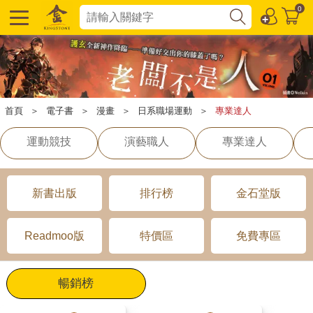
0
首頁
＞
電子書
＞
漫畫
＞
日系職場運動
＞
專業達人
運動競技
演藝職人
專業達人
新書出版
排行榜
金石堂版
Readmoo版
特價區
免費專區
暢銷榜