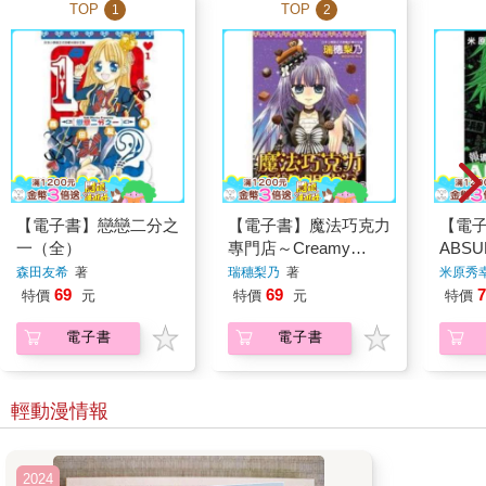
TOP
TOP
1
2
【電子書】戀戀二分之
【電子書】魔法巧克力
【電
一（全）
專門店～Creamy
ABS
sugar～（全）
森田友希
著
瑞穗梨乃
著
米原秀
69
69
7
特價
元
特價
元
特價
電子書
電子書
輕動漫情報
2024