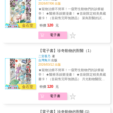
2026/07/06 出版
★寵物治療不簡單！一窺野生動物們的診療祕
辛！ ★醫療系娛樂漫畫！ ★首刷限定精美典藏
書卡！（首刷售完即無贈品） 菜鳥獸醫的試煉
時間到了！犬貓以外的動物全都能診治！月光
120
金石堂
特價
元
動物醫院的神無醫生負責診療的是瀕死的松鼠?
難以治療的動物飼養起來也困難重重!?圍繞在
電子書
野生動物的獸醫們持續奮鬥！©Kano Ninomiya
2024 / KADOKAWA CORPORATION
【電子書】珍奇動物的獸醫（1）
二宮香乃
著
台灣角川
出版
2026/03/12 出版
★寵物治療不簡單！一窺野生動物們的診療祕
辛！ ★醫療系娛樂漫畫！ ★首刷限定精美典藏
書卡！（首刷售完即無贈品） 月光動物醫院專
門治療犬貓以外的野生動物，舉凡兔子、蜥
120
金石堂
特價
元
蜴、蛇、鱷魚等都是治療對象！隨著時代變
遷，現在人的寵物也越來越多樣化，然而照顧
電子書
野生動物非常不容易，能醫治的醫院也少之又
少，為了守護這些特殊動物的生命，月光動物
醫院今日也會全力以赴!!©Kano Ninomiya 2023
/ KADOKAWA CORPORATION
【電子書】珍奇動物的獸醫 (1)