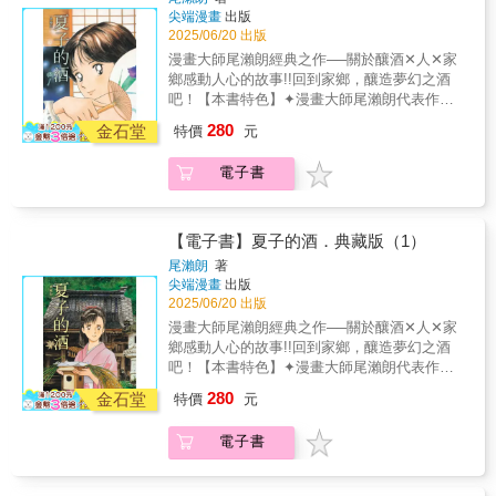
山田杜氏的體力耗盡。被指名負責第三桶酒釀
尖端漫畫
出版
造的，是草壁。終於，「夏子的酒」誕生了。
2025/06/20 出版
這款酒得到了所有人的高度讚揚，但夏子並不
漫畫大師尾瀨朗經典之作──關於釀酒✕人✕家
滿足。就在這時，最後一桶酒的濾漿完成了。
鄉感動人心的故事!!回到家鄉，釀造夢幻之酒
夏子的夢想與熱情終於結出了果實，這是一個
吧！【本書特色】✦漫畫大師尾瀨朗代表作，
感動人心的完結篇。
累計發行量高達3,850,000冊！✦曾改編為電視
280
金石堂
特價
元
劇集的經典釀酒之作！✦放大開本為25K，輕鬆
提升閱讀體驗，暢遊日本酒的世界✦收錄豪華
電子書
彩頁，重現尾瀨朗老師精美繪圖✦書末收錄由
尾瀨朗老師撰寫之後記，享受大師的趣談【故
事簡介】為了追求「夏子之酒」獨一無二的風
味，夏子陷入了深深的煩惱。就在此時，她得
【電子書】夏子的酒．典藏版（1）
知哥哥康男曾留下了一款名為「吟釀N」的酒。
尾瀨朗
著
這款酒在夏子的舌尖與心靈上，留下了無比深
尖端漫畫
出版
刻的印象。然而，這卻引發了她與身邊人的對
2025/06/20 出版
立，因為沒有人能理解夏子所追求的味道與目
漫畫大師尾瀨朗經典之作──關於釀酒✕人✕家
標。與釀酒師正面衝突，四面楚歌之中，夏子
鄉感動人心的故事!!回到家鄉，釀造夢幻之酒
究竟能否實現她夢寐以求的「夏子之酒」？
吧！【本書特色】✦漫畫大師尾瀨朗代表作，
累計發行量高達3,850,000冊！✦曾改編為電視
280
金石堂
特價
元
劇集的經典釀酒之作！✦放大開本為25K，輕鬆
提升閱讀體驗，暢遊日本酒的世界✦收錄豪華
電子書
彩頁，重現尾瀨朗老師精美繪圖✦書末收錄由
尾瀨朗老師撰寫之後記，享受大師的趣談【故
事簡介】像陽光般溫暖的美酒──這正是兄長康