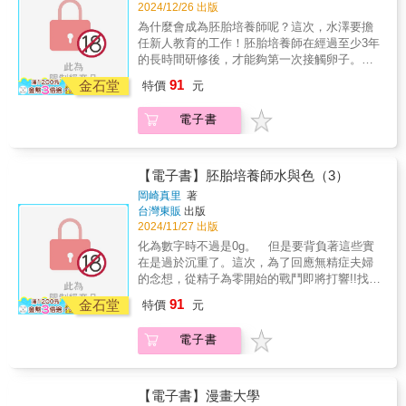
2024/12/26 出版
為什麼會成為胚胎培養師呢？這次，水澤要擔
任新人教育的工作！胚胎培養師在經過至少3年
的長時間研修後，才能夠第一次接觸卵子。但
不想等到研修結束，面對說著無論如何都想接
91
金石堂
特價
元
觸到卵的新人胚胎培養師‧齋藤，水澤所給予她
的試煉是──!?收錄「巧克力囊腫篇」、「胚
電子書
胎、精子冷凍篇」!!記錄在不孕治療最前線工作
的人們，全新風貌醫療劇第４集!!
【電子書】胚胎培養師水與色（3）
岡崎真里
著
台灣東販
出版
2024/11/27 出版
化為數字時不過是0g。 但是要背負著這些實
在是過於沉重了。這次，為了回應無精症夫婦
的念想，從精子為零開始的戰鬥即將打響!!找不
到的話兩人將走向離婚面臨賭上患者人生的手
91
金石堂
特價
元
術水澤究竟會......？此外還收錄「歌舞伎篇」
「學會篇」!!紀錄在不孕治療最前線工作的人們
電子書
的，全新風貌醫療劇第３集!!
【電子書】漫畫大學