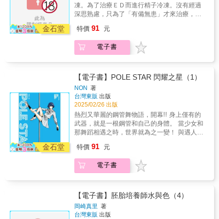
染風靡的當下，一位苦於藍染設計構思的師
凍。為了治療ＥＤ而進行精子冷凍。沒有經過
傅。面對未來前景不明的職涯，她愁緒難解，
深思熟慮，只為了「有備無患」才來治療，並
陷入深深的鬱悶之中…榻榻米匠騰出空間來的
為此感到迷惘的患者們水澤會如何引導他們呢
91
吉原，成了男師傅們工作的場所。他們一邊忙
金石堂
特價
元
──!?此外還收錄「第二胎的不孕治療」的相關
碌於更換榻榻米，一邊還要應對遊女們的戲
內容!!紀錄在不孕治療最前線工作的人們的，全
弄…泥水匠(一、二、三)倉庫的建築工地來了一
電子書
新風貌醫療劇第５集!!
個奇妙的男人，自稱甚三郎，從都城一路流浪
至此…
【電子書】POLE STAR 閃耀之星（1）
NON
著
台灣東販
出版
2025/02/26 出版
熱烈又華麗的鋼管舞物語，開幕!! 身上僅有的
武器，就是一根鋼管和自己的身體。 當少女和
那舞蹈相遇之時，世界就為之一變！ 與遇人不
淑的媽媽一同從東京搬到熱海的「耶亞乃」。
91
金石堂
特價
元
鄉下有點破舊的旅館，就是媽媽的新職場。在
那裡，耶亞乃目擊到了媽媽驚人的姿態──!?一
電子書
根鋼管就能改變少女的命運，奇蹟物語，開幕!!
【電子書】胚胎培養師水與色（4）
岡崎真里
著
台灣東販
出版