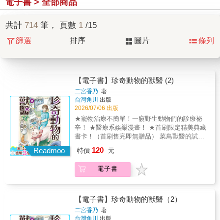
電子書 > 全部商品
共計
714
筆， 頁數
1
/15
篩選
排序
圖片
條列
【電子書】珍奇動物的獸醫 (2)
二宮香乃
著
台灣角川
出版
2026/07/06 出版
★寵物治療不簡單！一窺野生動物們的診療祕
辛！ ★醫療系娛樂漫畫！ ★首刷限定精美典藏
書卡！（首刷售完即無贈品） 菜鳥獸醫的試煉
時間到了！犬貓以外的動物全都能診治！月光
120
Readmoo
特價
元
動物醫院的神無醫生負責診療的是瀕死的松鼠?
難以治療的動物飼養起來也困難重重!?圍繞在
電子書
野生動物的獸醫們持續奮鬥！©Kano Ninomiya
2024 / KADOKAWA CORPORATION
【電子書】珍奇動物的獸醫（2）
二宮香乃
著
台灣角川
出版