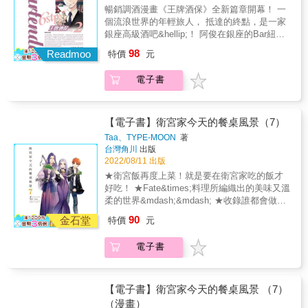
暢銷調酒漫畫《王牌酒保》全新篇章開幕！ 一
個流浪世界的年輕旅人， 抵達的終點，是一家
銀座高級酒吧&hellip;！ 阿俊在銀座的Bar紐育
努力磨練自己。 某天，他敬重的師父蓮， 突然
98
Readmoo
特價
元
非常嚴厲地指導他， 讓他感到相當困惑。 此
時，有個計畫正在悄悄進行&hellip; 阿俊新的下
電子書
一步會是――!?
【電子書】衛宮家今天的餐桌風景（7）
Taa、TYPE-MOON
著
台灣角川
出版
2022/08/11 出版
★衛宮飯再度上菜！就是要在衛宮家吃的飯才
好吃！ ★Fate&times;料理所編織出的美味又溫
柔的世界&mdash;&mdash; ★收錄誰都會做的
特製食譜！ 【內容介紹】 由「Fate/stay
90
金石堂
特價
元
night」的主角衛宮士郎親手做的衛宮飯再度上
菜囉，這次又有哪些菜色端上桌呢？ 本集菜單
電子書
003 第43話 酥酥脆脆的熱壓吐司 029 第44話
秋季的南瓜全餐 051 第45話 放滿配料的茶碗蒸
065 第46話 冬季的天空與雪見鍋 091 第47話
下午茶會三明治 117 第48話 草莓千層蛋糕 141
【電子書】衛宮家今天的餐桌風景 （7）
第49話 繽紛的豆皮壽司 如果你也想吃吃看衛宮
（漫畫）