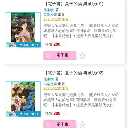
男夢想釀造的日本第一的酒。他的話語深深烙
【電子書】夏子的酒 典藏版(01)
印在夏子心中，揮之不去。此時的夏子，剛踏
尾瀨朗
著
上廣告文案撰寫人的起點，參與一項重要的工
尖端漫畫
出版
作。即便如此，她對釀酒的熱情依然炙熱難
2025/06/20 出版
捨，內心滿溢著對美酒的渴望與追求。於是，
漫畫大師尾瀨朗經典之作──關於釀酒✕人✕家
夏子決定邁向更大的夢想！
鄉感動人心的故事!!回到家鄉，釀造夢幻之酒
吧！【本書特色】✦漫畫大師尾瀨朗代表作，
累計發行量高達3,850,000冊！✦曾改編為電視
280
Readmoo
特價
元
劇集的經典釀酒之作！✦放大開本為25K，輕鬆
提升閱讀體驗，暢遊日本酒的世界✦收錄豪華
電子書
彩頁，重現尾瀨朗老師精美繪圖✦書末收錄由
尾瀨朗老師撰寫之後記，享受大師的趣談【故
事簡介】像陽光般溫暖的美酒──這正是兄長康
男夢想釀造的日本第一的酒。他的話語深深烙
【電子書】夏子的酒 典藏版(02)
印在夏子心中，揮之不去。此時的夏子，剛踏
尾瀨朗
著
上廣告文案撰寫人的起點，參與一項重要的工
尖端漫畫
出版
作。即便如此，她對釀酒的熱情依然炙熱難
2025/06/20 出版
捨，內心滿溢著對美酒的渴望與追求。於是，
漫畫大師尾瀨朗經典之作──關於釀酒✕人✕家
夏子決定邁向更大的夢想！
鄉感動人心的故事!!回到家鄉，釀造夢幻之酒
吧！【本書特色】✦漫畫大師尾瀨朗代表作，
累計發行量高達3,850,000冊！✦曾改編為電視
280
Readmoo
特價
元
劇集的經典釀酒之作！✦放大開本為25K，輕鬆
提升閱讀體驗，暢遊日本酒的世界✦收錄豪華
電子書
彩頁，重現尾瀨朗老師精美繪圖✦書末收錄由