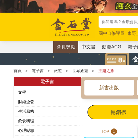
國中自修評量
東野
唯紅花綻放
奧德賽
會員獎勵
中文書
動漫ACG
親子
首頁
＞
電子書
＞
旅遊
＞
世界旅遊
＞
主題之旅
電子書
新書出版
文學
財經企管
生活風格
暢銷榜
飲食料理
心理勵志
TOP
1