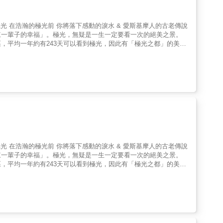
球生態」等六大項，引領讀者從古埃及、美索不達米亞、古印度河、
…等等40種面向，搭配地圖、表格、年表、圖片，輕鬆瞭解每一
10條世界遺產主題旅遊路線，精選世界遺產旅遊熱點，濃縮遊程精
光 在浩瀚的極光前 你將落下感動的淚水 & 愛斯基摩人的古老傳說
產分區深入報導，一次全收錄！本書以50萬字詳實介紹遍及歐洲、
來一輩子的幸福」。極光，無疑是一生一定要看一次的絕美之景。
片、180張地圖，一書在手，暢遊全球！
，平均一年約有243天可以看到極光，因此有「極光之都」的美
就此栽進極光世界，甚至搖身成為極光嚮導，即使退休，至今仍每年
多人都曾在他的帶領下，於浩瀚的極光前落下感動淚水，感受到前所
從早期相紙、幻燈片的傳統影像，到如今的數位拍攝，各種顏色、
書中各種實用豐富的知識，不僅滿足旅人的所有行程需求，作者更
代人無疑是危險的，因為會想要拋下身旁一成不變的風景，奔向美麗
次看極光的你，想看到更多夢幻極光的你，就讓專業職人帶領你出
破萬張極光美照精選，最震撼的視覺盛宴。 ★極光怎麼追？到哪看？
光 在浩瀚的極光前 你將落下感動的淚水 & 愛斯基摩人的古老傳說
來一輩子的幸福」。極光，無疑是一生一定要看一次的絕美之景。
，平均一年約有243天可以看到極光，因此有「極光之都」的美
就此栽進極光世界，甚至搖身成為極光嚮導，即使退休，至今仍每年
多人都曾在他的帶領下，於浩瀚的極光前落下感動淚水，感受到前所
從早期相紙、幻燈片的傳統影像，到如今的數位拍攝，各種顏色、
書中各種實用豐富的知識，不僅滿足旅人的所有行程需求，作者更
代人無疑是危險的，因為會想要拋下身旁一成不變的風景，奔向美麗
次看極光的你，想看到更多夢幻極光的你，就讓專業職人帶領你出