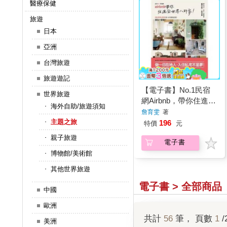
醫療保健
旅遊
日本
亞洲
台灣旅遊
旅遊遊記
【電子書】No.1民宿
世界旅遊
網Airbnb，帶你住進全
海外自助/旅遊須知
世界的家
詹育雯
著
主題之旅
196
特價
元
親子旅遊
電子書
博物館/美術館
其他世界旅遊
電子書 > 全部商品
中國
歐洲
共計
56
筆， 頁數
1
/
美洲