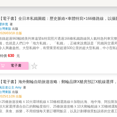
【電子書】全日本私鐵圖鑑：歷史脈絡×車體特寫×166條路線，以
櫻井寬
著
台灣東販
出版
2026/03/18 出版
收錄超過960幅精美列車遠望&特寫照片透過166條私鐵路線與人氣特急列車
鐵，也就是人們口中「地方私鐵」。「私鐵」，正確來說應該是「民鐵與交通
令人興趣盎然。大型私鐵中，有營業里程超過500公里的超大型私鐵，中小型私
都富有變化，十分有趣。本書囊括多幅精美列車照片，不僅可看到沿線美景，
630
特價
元
車，是鐵道迷不容錯過，由鐵道攝影家精心打造、值得收藏的一冊。藉由一般
道銚電是行駛於關東地方最東端，也就是千葉縣銚子市的地方私鐵。由於銚電
電子書
時拯救它的是銚電名物「濕煎餅」。據說當時銚電在網路上拚命呼籲，「請大
單，將銚電從廢止危機中拯救出來。▋萬葉線－－被市民拯救的電車萬葉線是連
條路線卻因為虧損而宣布廢止鐵路，準備轉為巴士服務。就在此時，希望鐵路
2002年開業，讓鐵路得以延續。特別令人感動的是，沿線市民的捐款總額超過
【電子書】海外郵輪自助旅遊攻略：郵輪品牌X艙房預訂X航線選擇，
流的種種努力使幾近廢線的私鐵路線重獲新生▋長崎電氣軌道－－日本票價最
豌豆老公主 Amy
著
路面電車。而且它是民營的，因此光靠140日圓的票價就能盈利，這真的很了
台灣東販
出版
面廣告的列車就誕生於長崎。這些廣告收入以及將車庫上方規劃為停車場等措
2025/11/26 出版
流長良川行駛長良川鐵道承接因虧損而面臨廢線的舊國鐵越美南線之後，將車站數
※25條旅遊攻略Ｘ10大環球航線Ｘ33條精選路線※加勒比海、地中海、阿拉
交通變得非常便利。不僅如此，週末還推出了沿著長良川行駛的觀光列車，在達
領大家選擇適合自己的郵輪度假行。25條旅遊攻略Ｘ10大郵輪航線Ｘ33條精
乘客目光擁有可愛的站長與站務員的私鐵們▋和歌山電鐵－－「小玉電車」行
宿、美食、娛樂，不用煩惱每天要訂哪間飯店，以及計劃哪個景點該搭的交通
101隻小玉。從和歌山站出發的「小玉電車」，穿過市區，在田園地帶再行駛約
活。▍海外郵輪•旅遊攻略 ▍應該選擇什麼樣的郵輪？艙房有什麼差別？介紹