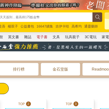
圭吾
楊双子
公益書包
16647續集
吉伊卡哇
高希均
通靈藥師
路邊攤新作
馬斯克
玩具總動員5
超慢跑
館
英文書
雜誌
電子書
文具
玩具親子
3C電玩
家
排行榜
金石堂版
Readmo
TOP
TOP
2
3