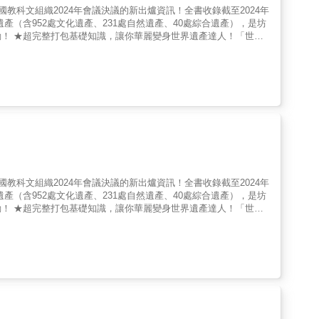
科文組織2024年會議決議的新出爐資訊！全書收錄截至2024年
遺產（含952處文化遺產、231處自然遺產、40處綜合遺產），是坊
！ ★超完整打包基礎知識，讓你華麗變身世界遺產達人！「世界
認識世界遺產。本單元內容劃分為：什麼是世界遺產？世界遺產如何
帶來的旅遊效益與保護之間如何取得平衡？等多項重點介紹，引領讀
問題，徹底解讀世界遺產不凡之處！！你知不知道…..˙建築高度連
河成了最受歡迎的觀光景點？˙高高落下的瀑布，落差竟然超過200
列為世界遺產？˙有哪些古文明遺跡，在每年特定時刻會產生天文異
」，是在浪漫的愛琴海和希臘？˙人氣最旺的10處世界遺產在哪裡？
國的木造建築憑什麼獨步全球？˙浩大工程打造陵墓，身後事辦得真
、煤，還有水銀礦業也列為世界遺產？ 本書將文化遺產、自然遺產、
球生態」等六大項，引領讀者從古埃及、美索不達米亞、古印度河、
…等等40種面向，搭配地圖、表格、年表、圖片，輕鬆瞭解每一
10條世界遺產主題旅遊路線，精選世界遺產旅遊熱點，濃縮遊程精
科文組織2024年會議決議的新出爐資訊！全書收錄截至2024年
產分區深入報導，一次全收錄！本書以50萬字詳實介紹遍及歐洲、
遺產（含952處文化遺產、231處自然遺產、40處綜合遺產），是坊
片、180張地圖，一書在手，暢遊全球！
！ ★超完整打包基礎知識，讓你華麗變身世界遺產達人！「世界
認識世界遺產。本單元內容劃分為：什麼是世界遺產？世界遺產如何
帶來的旅遊效益與保護之間如何取得平衡？等多項重點介紹，引領讀
問題，徹底解讀世界遺產不凡之處！！你知不知道…..˙建築高度連
河成了最受歡迎的觀光景點？˙高高落下的瀑布，落差竟然超過200
列為世界遺產？˙有哪些古文明遺跡，在每年特定時刻會產生天文異
」，是在浪漫的愛琴海和希臘？˙人氣最旺的10處世界遺產在哪裡？
國的木造建築憑什麼獨步全球？˙浩大工程打造陵墓，身後事辦得真
、煤，還有水銀礦業也列為世界遺產？ 本書將文化遺產、自然遺產、