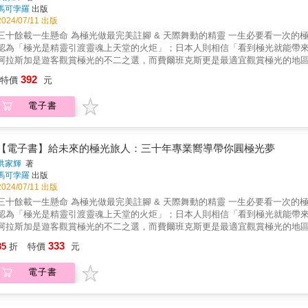
綜合遺產劃分為「古代文明、宗教世界、偉大建築、城市聚落、產業遺產、地
馬可孛羅
出版
希臘、羅馬帝國、野生動物、植物生態、海洋生態、火山、冰河、岩石、化石…
2024/07/11 出版
處世界遺產的價值！ ★精心規劃專業遊程，帶你瘋玩全球世界遺產！獨家企劃
三十餘載一生懸命 為極光做最完美註腳 & 天際舞動的精靈 一生必要看一次的極
華，必玩重點決不錯過，帶領讀者玩翻70處超人氣世界遺產！ ★168國世界遺
認為「極光是精靈引渡靈魂上天堂的火炬」；日本人則相信「看到極光就能帶
亞洲、美洲、非洲、大洋洲168個國家共1223處世界遺產，搭配超過5000張照
阿拉斯加是遊客觀賞極光的不二之選，而費爾班克斯更是最適宜觀賞極光的地區
名。作者洪家輝，自一九九五年首度前往費爾班克斯觀賞極光後，深受震撼，
392
特價
元
往返，追逐極光長達三十餘載。做為台灣最權威的極光獵人，帶團逾百次，許
未有的幸福。 「沒有兩道極光會一模一樣。」作者為了捕捉瞬息萬變的極光，
電子書
形態的極光都在其驚人的毅力下，一一被捕入鏡，累積了滿滿的大自然奧妙。 
以多年實戰經驗，教你如何在嚴寒的極地夜晚中拍下最美的極光。這本書對現
的極光；但也唯有這樣的絕景，才能讓值得追夢的靈魂甦醒。走吧走吧！ 第一
發追極光！ & 本書特色 ★國內唯一極光專業嚮導，三十年經驗大公開。 ★
【電子書】給未來的極光旅人：三十年專業嚮導帶你圓極光夢
怎麼拍？各種雜症全解析。 &
洪家輝
著
馬可孛羅
出版
2024/07/11 出版
三十餘載一生懸命 為極光做最完美註腳 & 天際舞動的精靈 一生必要看一次的極
認為「極光是精靈引渡靈魂上天堂的火炬」；日本人則相信「看到極光就能帶
阿拉斯加是遊客觀賞極光的不二之選，而費爾班克斯更是最適宜觀賞極光的地區
名。作者洪家輝，自一九九五年首度前往費爾班克斯觀賞極光後，深受震撼，
333
85
折
特價
元
往返，追逐極光長達三十餘載。做為台灣最權威的極光獵人，帶團逾百次，許
未有的幸福。 「沒有兩道極光會一模一樣。」作者為了捕捉瞬息萬變的極光，
電子書
形態的極光都在其驚人的毅力下，一一被捕入鏡，累積了滿滿的大自然奧妙。 
以多年實戰經驗，教你如何在嚴寒的極地夜晚中拍下最美的極光。這本書對現
的極光；但也唯有這樣的絕景，才能讓值得追夢的靈魂甦醒。走吧走吧！ 第一