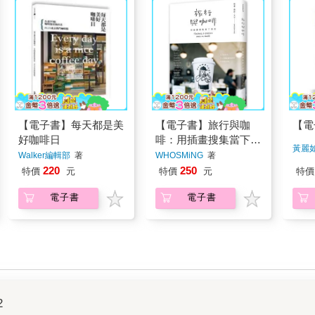
【電子書】每天都是美
【電子書】旅行與咖
【電
好咖啡日
啡：用插畫搜集當下美
黃麗
好
Walker編輯部
著
WHOSMiNG
著
220
250
特價
元
特價
元
特價
電子書
電子書
2