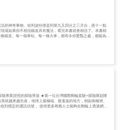
破萬張極光美照精選，最震撼的視覺盛宴。 ★極光怎麼追？到哪看？
魔法的神奇事物。哈利波特便是到第九又四分之三月台，搭十一點
程現場如果你不相信鐵道具有魔法，看完本書就會相信了。本書精
一條鐵道、每一個車站、每一種火車，都有令你驚豔之處，都能為你
因此在這本以「鐵道」旅遊為主題的書中，時時可見傑出建築、設計
特級北斗」、長崎如賓士房車般豪華的「海鷗號」、滑鐵盧車站令人
喜的邂逅。同時，作者偶而會將該景點有關的電影、文學作品中的情
寫作。
探險專業證照的探險導遊 ★第一位台灣國際郵輪駕駛+探險隊副隊
ink收到穩定的通訊信號， 使得更多商務人士能夠在郵輪上透過網路
在全球各地完成工作。 作者吳哲宇（Daniel）是台灣第一位
險船導遊兼講師，亦航行世界各地， 書中就是他將自己、遇到的旅
ash;探險旅遊＋工作賺錢 臺灣第一位國際郵輪駕駛、極地探險隊副隊
，華人第二。 新舊郵輪需要大量的華語工作人員，外文系、旅館系、