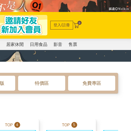
0
登入/註冊
電
居家休閒
日用食品
影音
售票
o版
特價區
免費專區
TOP
TOP
TOP
4
5