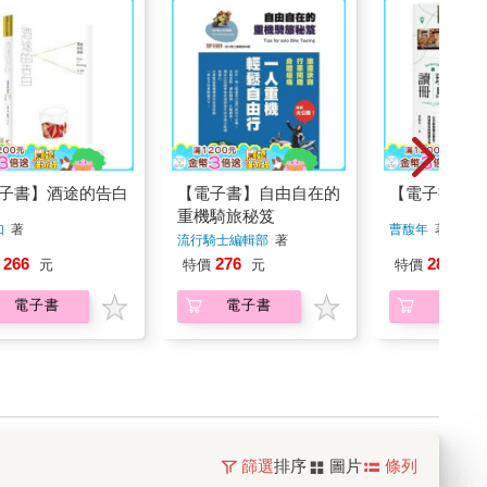
子書】酒途的告白
【電子書】自由自在的
【電子書】環
重機騎旅秘笈
如
著
曹馥年
著
流行騎士編輯部
著
266
276
285
元
特價
元
特價
元
電子書
電子書
電子書
篩選
排序
圖片
條列