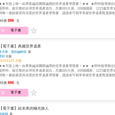
案、單車檢查與維修、旅行食衣住行等建議。
★★市面上唯一由專業編採團隊編撰的世界遺產導覽書！★★ ★即時報導聯合國教
最即時、最完整的全球世界遺產資訊，共囊括5大洲、168個國家、1223處世界
間唯一兼顧廣度與深度的世界遺產導覽書，讓讀者可精準掌握世界遺產甄選脈動
遺產大開箱」單元介紹世界遺產跨越人文、自然界的無限可能，引領讀者確切
896
特價
元
產生？世界遺產劃分為幾種類型？列入世界遺產的判斷標準是什麼？世界遺產
者深入了解世界遺產，讓你瞬間變身為世界遺產達人。 ★透過趣味&知性的40道
電子書
蜘蛛人也爬不上的世界遺產有哪些？˙出土的化石竟連鯨魚都有？˙萬年不化的冰
層樓那麼高？˙哪一個湖泊竟然有116個台北市這麼大？˙驚天動地的火山也被
象？˙史前時代的人類在洞穴裡畫了些什麼？˙課本上寫的「孕育西方文明的搖籃
˙哪些經典電影曾經以世界遺產為電影場景？˙歐洲古堡充滿童話還是鬼話？˙中
【電子書】典藏世界遺產
不簡單？˙從葡萄、咖啡到龍舌蘭，全被列入世界遺產？˙除了金、銀、銅、鐵
朱月華、墨刻編輯部
著
綜合遺產劃分為「古代文明、宗教世界、偉大建築、城市聚落、產業遺產、地
墨刻
出版
希臘、羅馬帝國、野生動物、植物生態、海洋生態、火山、冰河、岩石、化石…
2024/11/21 出版
處世界遺產的價值！ ★精心規劃專業遊程，帶你瘋玩全球世界遺產！獨家企劃
★★市面上唯一由專業編採團隊編撰的世界遺產導覽書！★★ ★即時報導聯合國教
華，必玩重點決不錯過，帶領讀者玩翻70處超人氣世界遺產！ ★168國世界遺
最即時、最完整的全球世界遺產資訊，共囊括5大洲、168個國家、1223處世界
亞洲、美洲、非洲、大洋洲168個國家共1223處世界遺產，搭配超過5000張照
間唯一兼顧廣度與深度的世界遺產導覽書，讓讀者可精準掌握世界遺產甄選脈動
遺產大開箱」單元介紹世界遺產跨越人文、自然界的無限可能，引領讀者確切
896
特價
元
產生？世界遺產劃分為幾種類型？列入世界遺產的判斷標準是什麼？世界遺產
者深入了解世界遺產，讓你瞬間變身為世界遺產達人。 ★透過趣味&知性的40道
電子書
蜘蛛人也爬不上的世界遺產有哪些？˙出土的化石竟連鯨魚都有？˙萬年不化的冰
層樓那麼高？˙哪一個湖泊竟然有116個台北市這麼大？˙驚天動地的火山也被
象？˙史前時代的人類在洞穴裡畫了些什麼？˙課本上寫的「孕育西方文明的搖籃
˙哪些經典電影曾經以世界遺產為電影場景？˙歐洲古堡充滿童話還是鬼話？˙中
【電子書】給未來的極光旅人
不簡單？˙從葡萄、咖啡到龍舌蘭，全被列入世界遺產？˙除了金、銀、銅、鐵
洪家輝
著