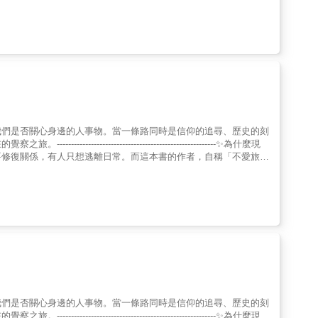
阿佐海岸鐵道－－以四國一周的路線為目標阿佐海岸鐵道中的「阿
海上日的排程準備，與岸上觀光的安排？體驗各式各樣郵輪活動，讓
地之間的鐵道路線。宍喰站最有名的是「伊勢龍蝦站長」的
喜歡水上活動的旅客；探索多元文化、美食和歷史名城的地中海航
家與港口。無論是便宜又天數長的移行郵輪，或是能帶你環遊世界的
家分享•郵輪推薦 ▍從北到南、從東到西，作者自身實際體驗出
應有盡有；欣賞峽灣的壯麗風景，和探索童話小鎮與追尋極光的挪威
。
我們是否關心身邊的人事物。當一條路同時是信仰的追尋、歷史的刻
-----------------------------------------✨為什麼現
要修復關係，有人只想逃離日常。而這本書的作者，自稱「不愛旅行
-----------------------------------------------
雙重朝聖，不僅是兩段徒步紀實，更是橫跨歐亞、從外在風景走向內在心
為一幅靈魂地圖：從庇里牛斯山腰的荊棘谷啟程，在「洋蔥式」城鎮
y〉歌聲，彷彿在告訴我們──走路只是形式，認識「道路」才是關
聖：傳教士以生命書寫的「天堂路」、廢墟裡殘缺的聖像、移民與
種銀合歡與天人菊的對比，引導我們思考「天堂之路」的真正意義。
如何在困境中尋得力量，如何在喧囂中回歸簡樸。同時也邀請每一
，在生活中發現神聖。✨特別推薦給──→ 希望在朝聖路上獲得靈
，需要「路標」的尋路者→ 渴望在日常中發現神聖的現代人✨各界
| 盧俊義牧師………………感悟推薦「這不只是地域的移動，更是靈魂的轉
呼喚。」──陳建仁．前副總統、中研院院士「旅程的終點不只是
我們是否關心身邊的人事物。當一條路同時是信仰的追尋、歷史的刻
醫院資深精神科醫師「一本很好的社會學考指南，對我們提出生活
-----------------------------------------✨為什麼現