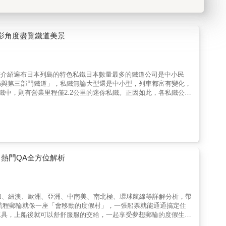
攝影角度盡覽鐵道美景
完整介紹遍布日本列島的特色私鐵日本數量最多的鐵道公司是中小民
局與第三部門鐵道」，私鐵無論大型還是中小型，列車都富有變化，
鐵中，則有營業里程僅2.2公里的迷你私鐵。正因如此，各私鐵公司
也有車輛特寫，書中更完整收錄各私鐵公司引以為傲的收費特急列
民眾力量拯救了瀕臨破產的私鐵們▋銚子電氣鐵道－－濕煎餅拯救鐵
社長挪用資金，使得公司幾乎面臨破產，連修理電車的錢都沒有。此
家購買濕仙貝，讓我們賺取電車的修繕費用」，結果全國各地湧入訂
接富山縣高岡市和射水市的路面電車（有軌電車）。1998年，這
存續的沿線居民們站出來陳情，於是新的鐵道公司「萬葉線」在
了1億日圓，市民的堅定力量拯救了萬葉線。透過增加班次與開源節
熱門QA全方位解析
便宜的路面電車長崎電氣軌道的票價全線統一，是日本票價最便宜的
不起。現在貼滿廣告的彩繪電車早已司空見慣，但日本第一輛車體全
施，都能感受到民營企業在經營上的努力。▋長良川鐵道－－沿著清
從26個增加到38個，每日班次增加到24趟往返以上，使得當地
斯加、紐澳、歐洲、亞洲、中南美、南北極、環球航線等詳解分析，帶
終點的北濃之間，跨越長良川的次數竟然多達9次。用動物們吸引
選航程郵輪就像一座「會移動的度假村」，一張船票就能通通搞定住
駛中小玉電車的車身上繪著以貴志站的三色貓「小玉站長」為原型的
工具，上船後就可以舒舒服服的交給，一起享受夢想郵輪的度假生
20分鐘，便會到達伊太祈曾站。一進入候車室，找到了！貓站長
各家郵輪，挑選適合自己的郵輪品牌與設備服務。可帶什麼東西上郵