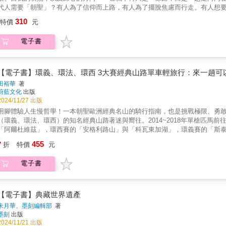
與生命的提醒與建言。」──蕭玉芬．台灣西班牙人之家協會監事「他讓我們看
代人需要「朝聖」？有人為了信仰而上路，有人為了擺脫焦慮而行走。有人想
的實踐。」──黃浩然．天主教靈醫會會長「不只是記錄朝聖路上所看到的各種
的人」，卻因種種巧合，踏上了一趟洗滌靈魂的旅程。在這條路上，腳下的每一步，都成為有意義的探索。--------
310
盧俊義．台灣基督長老教會牧師
特價
元
-旅行 × 信仰 × 文化 × 哲思一場超越觀光打卡的靈魂遠行。本書是獨特的
靈的盼望之旅。▌在Camino與自我對話在西班牙的道路上，朝聖者的行腳化
電子書
中感受時光流轉，循著神奇的扇貝與黃箭頭前行。旅途中一路相伴的〈My Wa
鍵。▌於風沙之島見證人間天堂當視野轉回台灣，澎湖的風與沙則揭示另一種朝
新住民的故事、痲瘋病患與奉獻者的足跡、海邊墓園的生死哲學，以及外來物
▌獻給所有尋求生命意義的旅人透過這本書，你將看見如何在迷途中找到方向，
【電子書】環義、環法、環西 3大賽經典山路單車輕旅行：來一趟可
位讀者，無論是否踏上「朝聖路」，都能在日常中開啟屬於自己的內心朝聖之旅
田裕華
著
性啟發的教友→ 鍾情深度文化旅行、探索在地故事的旅人→ 正在人生十字路口
蔚藍文化
出版
齊聲肯定──謝哲青 | 陳建仁 | 王儷瑾 | 郭約瑟 | 蕭玉芬 | 黃浩然神父 
2024/11/27 出版
化。他在步行中放下日常的忙碌與醫者的身分，單純地傾聽內心的聲音和聖神的
用腳體驗人生慢哲學！一本朝聖歐洲經典名山的騎行指南，也是挑戰極限、勇
地理上的抵達，更是一堂學習分享愛與恩典的生命課。」──郭約瑟．羅東聖母
（環義、環法、環西）的知名經典山路著迷與嚮往。2014~2018年單槍匹馬
與生命的提醒與建言。」──蕭玉芬．台灣西班牙人之家協會監事「他讓我們看
「阿爾杜維茲」，環西賽的「安格利路山」與「科瓦東加湖」，環義賽的「斯
的實踐。」──黃浩然．天主教靈醫會會長「不只是記錄朝聖路上所看到的各種
歷經3年，跨越1,714公里、攀升21,593公尺2014年，因朋友的一句玩笑話
455
盧俊義．台灣基督長老教會牧師
7
折
特價
元
攀升21,593公尺。這位平凡的中年大叔，憑藉著純粹的熱情與堅持，完成了一
這三段旅程的每一刻、每一個場景，包含：八座經典山頭的路徑數據、旅途中
電子書
安排、交通銜接、單車檢查、食衣住行等旅行經驗，以台灣人的視角，引領讀
索驥，便能身歷其境地享受經典山路的挑戰、壯麗的自然風光、體能的極限突
希望能激發所有單車愛好者，以及愛旅行、愛運動的所有人，勇於實踐夢想。
圈的踏下去，在路上便成為了自己的英雄。願此書能成為那臨門一腳，讓更多
【電子書】典藏世界遺產
▍破風推薦 (依姓氏筆劃序)呂秋遠｜律師，助理教授，暢銷作家徐正能｜台灣
朱月華、墨刻編輯部
著
綸｜《輪現法國》單車旅遊書作者Linda愛打卡打掐｜台灣第一位女性單車You
墨刻
出版
山巔美景隨書觀看。2.數據：八座經典山頭的路徑數據與騎行體驗。3.趣聞：
2024/11/21 出版