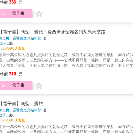
336
「四玉」是也。終點貴志站還有第二代的「二玉」站長。大家都很可愛呦！▋
特價
元
輪，上船後哪些事物需要花錢？遵守不同郵輪公司規定，不白白花費冤枉錢。
佐」，是指連接舊國名中的阿波（現今的德島縣）與土佐（現今的高知縣）兩
你化身郵輪達人。▍環球郵輪•精選航線 ▍擁有700多個島嶼的加勒比，適合
「ASA」與「TETSU」。2位會在水槽的站長室裡等待大家的光臨。
電子書
線，是郵輪新手的首選；大家較陌生的中南美洲涵蓋範圍廣，方便造訪多個國
環球郵輪，我們精選了全球十大郵輪航線，介紹38條旅遊度假的最佳路線。▍獨
發，精選未來郵輪介紹，感受四季變化的日本郵輪，賞櫻、祭典、花火大會等
郵輪；擁有美國最長海岸線的阿拉斯加，記得沿途欣賞壯麗的冰河與野生動物
【電子書】朝聖．覺旅：從西班牙聖雅各到菊島天堂路
陳仁勇、靈醫會之光編輯部
著
啟示
出版
2025/09/13 出版
相距一萬公里的心靈共振真正的朝聖之路，或許不在遠方壯麗的景點，而在於
痕、自我的映照，以及歸心的方向——它就不再只是一條路，而是一趟走向內在的覺察之旅。---------------
代人需要「朝聖」？有人為了信仰而上路，有人為了擺脫焦慮而行走。有人想
的人」，卻因種種巧合，踏上了一趟洗滌靈魂的旅程。在這條路上，腳下的每一步，都成為有意義的探索。--------
310
特價
元
-旅行 × 信仰 × 文化 × 哲思一場超越觀光打卡的靈魂遠行。本書是獨特的
靈的盼望之旅。▌在Camino與自我對話在西班牙的道路上，朝聖者的行腳化
電子書
中感受時光流轉，循著神奇的扇貝與黃箭頭前行。旅途中一路相伴的〈My Wa
鍵。▌於風沙之島見證人間天堂當視野轉回台灣，澎湖的風與沙則揭示另一種朝
新住民的故事、痲瘋病患與奉獻者的足跡、海邊墓園的生死哲學，以及外來物
▌獻給所有尋求生命意義的旅人透過這本書，你將看見如何在迷途中找到方向，
【電子書】朝聖．覺旅
位讀者，無論是否踏上「朝聖路」，都能在日常中開啟屬於自己的內心朝聖之旅
陳仁勇、靈醫會之光編輯部
著
性啟發的教友→ 鍾情深度文化旅行、探索在地故事的旅人→ 正在人生十字路口
啟示
出版
齊聲肯定──謝哲青 | 陳建仁 | 王儷瑾 | 郭約瑟 | 蕭玉芬 | 黃浩然神父 
2025/09/13 出版
化。他在步行中放下日常的忙碌與醫者的身分，單純地傾聽內心的聲音和聖神的
相距一萬公里的心靈共振真正的朝聖之路，或許不在遠方壯麗的景點，而在於
地理上的抵達，更是一堂學習分享愛與恩典的生命課。」──郭約瑟．羅東聖母
痕、自我的映照，以及歸心的方向——它就不再只是一條路，而是一趟走向內在的覺察之旅。---------------