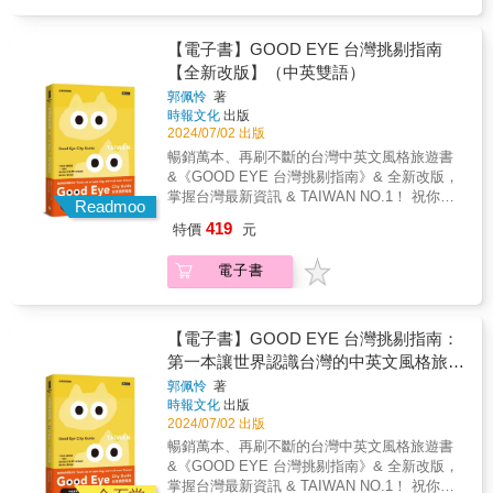
索延續前兩本《誌村鑑》的「Object 物件微觀
原眼科、第四信用合作社超飽食；創意園區逛
司、東大夜市雞腳凍及蓮心冰&hellip; ●藝術文
地方」單元，本輯採集置放於攤位邊的平凡物
展覽、國家漫畫館尋寶趣！全台最好逛的夜
創巡禮：國家歌劇院、圓滿戶外劇場、綠光計
件，捕捉其中隱含著各家攤主的智慧；
市、台灣最美傳統市場、超強美食文化拼圖都
【電子書】GOOD EYE 台灣挑剔指南
劃范特喜文創聚落、審計新村368文創園區、新
「People 此曾仍在的人們」單元則訪問到真實
在這！ 台中捷運超人氣行程深度漫遊，吃喝玩
【全新改版】（中英雙語）
天地西洋博物館&hellip; ●體驗風格旅宿：老房
身分為民族里里長的「劉里長火雞肉飯」現任
樂地圖一網打盡！ ●非去不可景點：鐵道文化
子改建及設計師風格旅宿、無人旅館及亞洲第
郭佩怜
著
老闆劉宗源，由他如何承繼亦擔任多年里長的
園區、台中公園、摘星山莊、路思義教堂、南
時報文化
出版
一座潛水旅館&hellip; ●米其林嘗鮮趣：米其林
父親的使命說起，以及他自小於市場內成長的
屯老街、國家漫畫博物館、一德洋樓、台中文
2024/07/02 出版
三星、入選、必比登推薦餐廳名單，三天三夜
故事。新明津魚丸店三代潘麒宇和地方品牌環
學館、綠空鐵道&hellip; ●朝聖創始老店：小月
吃不完！ & ★捷運站區域路線圖、周邊地圖 ★
暢銷萬本、再刷不斷的台灣中英文風格旅遊書
時好室的陳怡秀，則書寫自身於創業、返鄉之
餅、檸檬餅、太陽餅、松子酥、綠豆椪、鳯梨
好景好店QRCODE按圖索驥 ★捷運+iBike+公
&《GOOD EYE 台灣挑剔指南》& 全新改版，
後與地方建立起的新關係。▲▲▲誌村鑑LOOK
酥、蛋糕捲、蘋果麵包、蜜麻花、波士頓派
車，玩樂無極限 &
掌握台灣最新資訊 & TAIWAN NO.1！ 祝你有
for VILLAGE▲▲▲誌村，始於一地被重新觀
&hellip; ●吃遍道地小吃：麻芛、大麵羹、排骨
Readmoo
個愉快的旅程！ &
看。我們經常帶著特定視角觀看「地方」，對
酥麵、豐仁冰、蜜豆冰、東東芋圓、芬蘭汁、
419
特價
元
&mdash;&mdash;&mdash;&mdash;隨書附
於鄉村生活有一套固定的想像，城與鄉各自的
太空紅茶&hellip; ●大夜市逛通宵：逢甲夜市激
&mdash;&mdash;&mdash;&mdash; GOOD
面貌消失在互為對比的差異中，缺少背後應有
旨燒き鳥、中華路夜市冷凍芋及木瓜牛奶加吐
電子書
EYE &hearts; TAIWAN 貓派狗派‧萬用貼紙 &
的在地脈絡；因此，透過量身打造的議題設
司、東大夜市雞腳凍及蓮心冰&hellip; ●藝術文
Team cat or team dog, we&#39;re all team
定，將地方的獨特性書寫出來，藉此彰顯每個
創巡禮：國家歌劇院、圓滿戶外劇場、綠光計
Taiwan! & 22個台灣縣市與離島 500家優質好店
區域特有的生活樣貌。而全台灣22縣市的368個
劃范特喜文創聚落、審計新村368文創園區、新
50篇深度特輯 Web App搭配旅行 21條旅遊路
【電子書】GOOD EYE 台灣挑剔指南：
市、鎮、鄉、區當中，共有7,748個村里，其中
天地西洋博物館&hellip; ●體驗風格旅宿：老房
線 1顆愛台灣的心 & 帶你和你的國外朋友穿梭
台北市有456個里，金馬地區則有59個村。這是
第一本讓世界認識台灣的中英文風格旅遊
子改建及設計師風格旅宿、無人旅館及亞洲第
大街小巷，看見最真實可愛的台灣！ & 誠意嚴
書寫地址時，總是被省略的區位，也是經常被
一座潛水旅館&hellip; ●米其林嘗鮮趣：米其林
書
郭佩怜
著
選500家好店＋必訪景點
遺忘的觀看尺度。此書系以「村庄里」出發，
三星、入選、必比登推薦餐廳名單，三天三夜
時報文化
出版
&mdash;&mdash;&mdash;&mdash;&mdash;&mda
與團隊實際踏查、探索微小範圍內的「地
吃不完！ & ★捷運站區域路線圖、周邊地圖 ★
2024/07/02 出版
藝術與文化、 設計與生活風格、食材與料理、
方」，讓「認識」不止於旅遊的三天兩夜，而
好景好店QRCODE按圖索驥 ★捷運+iBike+公
暢銷萬本、再刷不斷的台灣中英文風格旅遊書
咖啡與酒精、住宿與放鬆，絕對挑剔 推薦21條
能看見一地縱貫的時間軸、居民一日橫向的生
車，玩樂無極限 &
&《GOOD EYE 台灣挑剔指南》& 全新改版，
新舊融合的旅遊路線
活切片。每個地方都需要故事，才能定位和對
掌握台灣最新資訊 & TAIWAN NO.1！ 祝你有