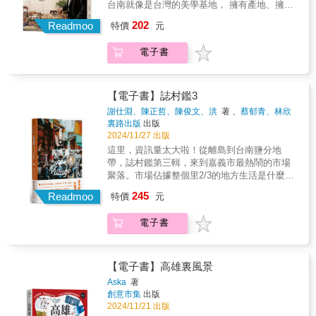
台南就像是台灣的美學基地， 擁有產地、擁有
糧倉、擁有百年歷史， 綜合出來的，就是最台
202
Readmoo
特價
元
灣的庶民美食。台南美食與慢生活總是攫取人
心，這個城市蘊含著獨有的根基，也因為對於
電子書
品味極其挑剔，而成為引領台灣美食生活的代
表。還有哪個城市能像台南⼀樣，有百年老店
奠定根基，也有創新名店受到追捧；有最知名
的無招牌巷弄⼩店，也有擴及全國的金字招
【電子書】誌村鑑3
牌。永遠讓人怦然⼼動、永遠讓人⼀再回顧，
謝仕淵、陳正哲、陳俊文、洪
著 、
蔡郁青、林欣
沒⼈真的走遍台南，因為它如此深厚的底蘊，
楷、邱睦容、馬
著
裏路出版
出版
是永遠永遠也挖掘不完的！全年無休在台南走
2024/11/27 出版
透透的林俊憲⽴委，是少數可說是摸透台南的
這里，資訊量太大啦！從離島到台南鹽分地
在地名人，這次將多年來累積的美食地圖大公
帶，誌村鑑第三輯，來到嘉義市最熱鬧的市場
開，帶大家一起同享憲哥的最愛！
聚落。市場佔據整個里2/3的地方生活是什麼模
樣？嘉義市東區民族里，有著號稱「嘉義第一
245
Readmoo
特價
元
街」的蘭井街，裡頭有口足以與台南競逐老城
封號的紅毛井，以及六層樓的城隍廟；循鼎沸
電子書
人聲走入巷弄，迎來東市場、共和路市場，以
及服飾、銀樓、鍋碗瓢盆、種苗等銷售品項齊
全的店面。迷走於民族里，做生意與過生活的
界線逐漸模糊，彷彿走入城市裡的巨型百貨公
【電子書】高雄裏風景
司。尺度精巧的嘉義市，是許多文化旅遊者近
Aska
著
年來喜愛到訪的城市。市區內大部分景點皆徒
創意市集
出版
步可達，喜吃火雞肉飯者，更有多趟旅程也吃
2024/11/21 出版
不完的店家可選，而位於文化路夜市步行僅五