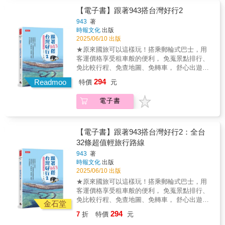
石仔頂」的荒地，每到夜間必有一紅一青，兩
大同的紳士步調，發現最有溫度的台南日
港是望安的對外交通門戶，天然的布袋港灣則
【電子書】跟著943搭台灣好行2
盞幽冥之火前後追逐，望安人都知道，那是豬
常。」 ✦孫育晴／嘉義異鄉人：「跟著大同細
是傳統望安居民的生計所在，但你可知道，早
母精與花宅廟神祇上演的陰陽大戰。長瀨仔沙
943
著
膩溫暖的書寫，讓思緒穿梭街角巷弄，緩緩步
年望安人泊船、採海螺、抓章魚時，竹竿鬼、
時報文化
出版
灘｜瀕危物種「綠蠵龜」在望安的產卵地點和
入道地優雅日常，忍不住讚嘆：『生活在台
攔路鬼、牛車鬼……眾鬼紛紛出沒兩港灣，嚇
2025/06/10 出版
棲地保護區，過去是居民撿拾海螺、捕魚、撿
南，真好！』」 ✦瓦力／音樂故事人：「正如
你一把之餘不忘幫忙推車上坡。西安水庫｜從
海龜蛋謀生之地。不過，海龜蛋可別亂撿，免
★原來國旅可以這樣玩！搭乘郵輪式巴士，用
同電影《金牌任務》告訴我們，衣服如何讓人
望安國中後方的澎34道路往西安水庫方向，千
得被隨時出沒沙灘上的老婆婆盯上、伏在你身
客運價格享受租車般的便利， 免蒐景點排行、
成為紳士，在大同既親暱又迷人的筆下，他揭
萬小心通行，要是感到一陣冷風吹過，切莫左
邊監視你一舉一動……更多的靈異傳奇點位，
免比較行程、免查地圖、免轉車， 舒心出遊超
示了另一個可以成為gentleman的方法。那就是
右張望，免得遇見臉皮掀開、鮮血直流的小女
等你親臨尋覓打卡！
輕鬆。 繼《跟著943搭台灣好行：15元起跳的
和喜歡的人一起慢慢地走，感受台南的風俗與
294
孩向你求救……西安砲台｜明、清留下的砲台
Readmoo
特價
元
自遊提案》後，943再度走訪32條台灣好行精選
民情。一碗碗粿、一杯咖啡、一碗牛肉湯，這
遺跡，想瞻仰歷史最好不要摸黑前去，以免遇
路線，分享口碑最佳的人氣景點與新興玩法，
裡流行的時尚是慢活的人生。倘若迷路了也沒
見一群穿著藏青長袍、頭髮繫辮的「人」垂頭
電子書
以及內行人才知道的乘車撇步，讓你不用開
關係，巷弄裡有滿天的星空，而他的文字森林
四處來去，要是看到雙手捧扶頭部的人朝你走
車，就能全台走透透；即使預算有限，也能暢
裡還有好多的溫柔。」 ✦小憩／作家‧〈小憩〉
來，務必快速離開，免得雙腿嚇到無力逃跑。
行無阻。 ●搭乘台灣好行，銅板價省錢出遊 台
粉專主理人：「當看完大同這本臺南紳散策記
望安機場｜當機場還不是機場，而是人稱「黑
灣好行CP傎高，路線遍及台灣本島和離島，有
【電子書】跟著943搭台灣好行2：全台
時，在這座一路行一路讀的老城裡，你會深深
石仔頂」的荒地，每到夜間必有一紅一青，兩
全台唯一直上台東金剛大道的巴士、票價12元
32條超值輕旅行路線
感覺到，沒有什麼比清晨喝的第一碗牛肉湯、
盞幽冥之火前後追逐，望安人都知道，那是豬
且比開車更接近壽山動物園的高雄56號公車，
蛋奶煎餅的甜味、公園裡老式溜冰場更重要的
母精與花宅廟神祇上演的陰陽大戰。長瀨仔沙
943
著
遊花東一整天最多僅600多元的東部各路線，南
風景了。」 ✦小助教/食物課：「搬來臺南一
時報文化
出版
灘｜瀕危物種「綠蠵龜」在望安的產卵地點和
投好行卡499元三日任搭10條線的好康組合，經
年，也跟著大同的粉絲頁探店、鑽巷子、迎鬧
2025/06/10 出版
棲地保護區，過去是居民撿拾海螺、捕魚、撿
濟實惠，是小資旅人的夢幻選擇。 ●搭乘台灣
熱了一年。謝謝他一直用著最直接與誠懇的文
海龜蛋謀生之地。不過，海龜蛋可別亂撿，免
★原來國旅可以這樣玩！搭乘郵輪式巴士，用
好行，輕鬆深入在地遊 從基隆北海岸到離島，
字分享府城的種種。」 ◤本書特色◢ 滿載一般
得被隨時出沒沙灘上的老婆婆盯上、伏在你身
客運價格享受租車般的便利， 免蒐景點排行、
台灣好行串連車站與各大景點，一車直達。部
台南旅遊書少見的美食與景點， 絕對是有志一
邊監視你一舉一動……更多的靈異傳奇點位，
免比較行程、免查地圖、免轉車， 舒心出遊超
分路線還有導覽員同行解說，不必跟團，也能
金石堂
探「裏台南」旅人的最佳指南！ ‧佛道並存的
等你親臨尋覓打卡！
輕鬆。 繼《跟著943搭台灣好行：15元起跳的
輕鬆享受深度旅遊的豐富體驗。無論是一人獨
294
7
折
特價
元
「大觀音亭與興濟宮」居然能求藥籤？ ‧在氣氛
自遊提案》後，943再度走訪32條台灣好行精選
旅或全家出遊，只要選好路線就能出發，都能
雅致的「宇作茶屋」，享用茶筅現刷的抹茶 ‧到