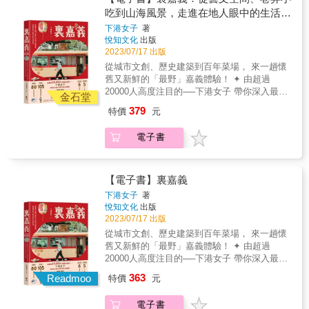
漸淡去，但只要吃到相同的味道，便會喚醒最
解油膩，無糖花生粉除了可提香之外還可吸收
吃到山海風景，走進在地人眼中的生活角
初的美好。 溫暖，質樸，充滿情感是&Leslie&
滷汁，最後加入香菜，perfect。 ‧用鯊魚魚漿製
畫所傳遞出來的感動，她慣於用筆觸本身來說
落
下港女子
著
成的竹輪，炭烤師傅熟練地將魚漿均勻塗抹在
故事，以食記的方式，從小吃出發，連結到地
悅知文化
出版
鋼管上，再置於炭火上均勻滾動烤至金黃。 ‧把
方物產，結合旅遊、飲食經驗&hellip;&hellip;。
2023/07/17 出版
再來米研磨成漿，往鐵製大鍋內加水燒滾，沿
形塑出台灣人的共同飲食記憶和自我身分認
從城市文創、歷史建築到百年菜場， 來一趟懷
鍋邊緣慢慢倒入，把蓋子蓋上，往下銼的米漿
同。 專文推薦 型男大主廚客座主廚 陳佑昇
舊又新鮮的「最野」嘉義體驗！ ✦ 由超過
遇蒸氣熟而凝固，再取下後自然風乾，剪成一
Nobuo餐廳行政主廚 Nobu Lee&李信男 晨光
20000人高度注目的──下港女子 帶你深入最
片一片。這就是鼎邊銼。 &hellip;&hellip; 台灣
金石堂
健康營養專科諮詢中心院長 趙函穎營養師 掛
「與眾不同」的嘉義！ & 〔5大主題規劃〕
「呷飽沒」是一種日常問候，不管在什麼場合
379
特價
元
名推薦 卡卡亂亂煮粉絲團 卡卡 中廣蔣公廚房
&times;〔6條獨家路線〕 〔105處精選景點〕
都可以此來代替「你好」的人情問候，「飲
掌門人 蔣偉文 百萬人氣YT頻道『蘿潔塔的廚
&times;〔80家私房美食〕 & 不只是一本挑
食」早已成為我們的共同語言，橫跨時間與空
電子書
房』 蘿潔塔 飲食生活作家‧《Yilan美食生活玩
剔、內行的旅遊攻略， 更結合了人文風情，讓
間，融合的多種不同文化和風土。 那麼「台灣
家》網站創辦人&&葉怡蘭 boven 雜誌圖書館創
你遇見最有個性的嘉義！ & 裏，代表事物內
味」是什麼？ 「每個人心中的美味，或許就是
辦人 周筵川 &
側，不為人知的那一面。 & 書中蒐集了自然野
在『吃』當下的回憶。」&時間一久，記憶會漸
趣、古蹟老屋、風格選物店等，有阿里山的群
【電子書】裏嘉義
漸淡去，但只要吃到相同的味道，便會喚醒最
木壯闊、沿岸地帶的波光粼粼，也有住在街廓
初的美好。 溫暖，質樸，充滿情感是&Leslie&
下港女子
著
裡的市井小民。從臺日混血的祕密酒吧，到電
悅知文化
出版
畫所傳遞出來的感動，她慣於用筆觸本身來說
影拍攝地的東石壽島，每一幕都是迷人的裏嘉
2023/07/17 出版
故事，以食記的方式，從小吃出發，連結到地
義。 & 最迷人的旅行方式，原來嘉義還可以這
方物產，結合旅遊、飲食經驗&hellip;&hellip;。
從城市文創、歷史建築到百年菜場， 來一趟懷
樣玩！ ✦嘉義公園內的「史蹟資料館」，竟是
形塑出台灣人的共同飲食記憶和自我身分認
舊又新鮮的「最野」嘉義體驗！ ✦ 由超過
和服體驗的熱門地點？ ✦經過大翻修，「一樂
同。 專文推薦 型男大主廚客座主廚 陳佑昇
20000人高度注目的──下港女子 帶你深入最
酒家」即將成為復古又時髦的回憶空間！ ✦除
Nobuo餐廳行政主廚 Nobu Lee&李信男 晨光
「與眾不同」的嘉義！ & 〔5大主題規劃〕
363
了飽覽高山雲海，記得到「山角鐵茶屋」體驗
Readmoo
特價
元
健康營養專科諮詢中心院長 趙函穎營養師 掛
&times;〔6條獨家路線〕 〔105處精選景點〕
喫茶文化。 ✦一探「青田寺」旁的無名小吃
名推薦 卡卡亂亂煮粉絲團 卡卡 中廣蔣公廚房
&times;〔80家私房美食〕 & 不只是一本挑
攤，既能飽餐一頓又可以享庇佑。 & 【裝幀與
電子書
掌門人 蔣偉文 百萬人氣YT頻道『蘿潔塔的廚
剔、內行的旅遊攻略， 更結合了人文風情，讓