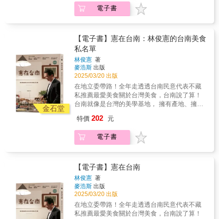
路線，分享口碑最佳的人氣景點與新興玩法，
玩得超值又盡興。 ●搭乘台灣好行，吃喝玩樂
電子書
「葡吉」入手連台南人都甘願排隊的羅宋麵
以及內行人才知道的乘車撇步，讓你不用開
通通有 台灣好行沿途景點包羅萬象，尋覓人氣
包！ ‧學會裏台南必備的飯桌點菜技巧！ ◤編
車，就能全台走透透；即使預算有限，也能暢
美食、打卡熱點、五感體驗，與小動物互動，
輯小語◢ 台南擁有令人再三回味，難以抽身的
行無阻。 ●搭乘台灣好行，銅板價省錢出遊 台
都能一次滿足。不管是親子出遊、感受部落文
魅力。 從巷弄間飄散的小吃香氣，到古樸優雅
灣好行CP傎高，路線遍及台灣本島和離島，有
【電子書】憲在台南：林俊憲的台南美食
化、探索博物館與自然祕境，讓你暢玩無阻。
的城市風貌， 在忙不迭的品嘗之間，終於學會
全台唯一直上台東金剛大道的巴士、票價12元
私名單
慢下腳步、細細體驗。 旅人尚未離開，卻已經
且比開車更接近壽山動物園的高雄56號公車，
林俊憲
著
開始預約再度來訪。 ◤關於設計◢ ╣封面內文
遊花東一整天最多僅600多元的東部各路線，南
麥浩斯
出版
構成：謝捲子@誠美作，IG：@cheng_made ╣
投好行卡499元三日任搭10條線的好康組合，經
2025/03/20 出版
插畫地圖繪製：陳宛昀，IG：@wanyun_4cats
濟實惠，是小資旅人的夢幻選擇。 ●搭乘台灣
在地立委帶路！全年走透透台南民意代表不藏
好行，輕鬆深入在地遊 從基隆北海岸到離島，
私推薦最愛美食關於台灣美食，台南說了算！
台灣好行串連車站與各大景點，一車直達。部
台南就像是台灣的美學基地， 擁有產地、擁有
分路線還有導覽員同行解說，不必跟團，也能
金石堂
糧倉、擁有百年歷史， 綜合出來的，就是最台
輕鬆享受深度旅遊的豐富體驗。無論是一人獨
202
特價
元
灣的庶民美食。台南美食與慢生活總是攫取人
旅或全家出遊，只要選好路線就能出發，都能
心，這個城市蘊含著獨有的根基，也因為對於
玩得超值又盡興。 ●搭乘台灣好行，吃喝玩樂
電子書
品味極其挑剔，而成為引領台灣美食生活的代
通通有 台灣好行沿途景點包羅萬象，尋覓人氣
表。還有哪個城市能像台南⼀樣，有百年老店
美食、打卡熱點、五感體驗，與小動物互動，
奠定根基，也有創新名店受到追捧；有最知名
都能一次滿足。不管是親子出遊、感受部落文
的無招牌巷弄⼩店，也有擴及全國的金字招
【電子書】憲在台南
化、探索博物館與自然祕境，讓你暢玩無阻。
牌。永遠讓人怦然⼼動、永遠讓人⼀再回顧，
林俊憲
著
沒⼈真的走遍台南，因為它如此深厚的底蘊，
麥浩斯
出版
是永遠永遠也挖掘不完的！全年無休在台南走
2025/03/20 出版
透透的林俊憲⽴委，是少數可說是摸透台南的
在地立委帶路！全年走透透台南民意代表不藏
在地名人，這次將多年來累積的美食地圖大公
私推薦最愛美食關於台灣美食，台南說了算！
開，帶大家一起同享憲哥的最愛！