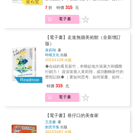
生活的一本書，以分享者角度去切入，當作一
金石堂
大的小孩如何看待村庄生活？在地居民購物路
黃河流域採集民間歌謠所成的詩經，他漫遊在
動，才能將地方觀光帶向國際？ 以突破空間與
個簡單的開頭，希望大家會更認識柴山，希望
線和推薦特色商品是？或許你也好奇蚵農在潟
315
7
折
特價
元
高雄地區，以一個當代吟遊詩人之姿為城市留
時間的「地方策展力」，將文化政策落實為貼
大家會更喜愛柴山。 ✽&& ✽&& ✽ 沈政璋：
湖裡「巡蚵田」的身體感，以及蚵田既沒路標
下紀錄。 漫遊者是悠然自得，無所為而為。 許
近生活的一道風景， 《走進無牆美術館》正是
寫了鹽埕，寫了愛河以後，總是希望寫下柴山
也沒門牌，他們究竟如何辨認自己家蚵棚所
電子書
順傑： 當你重視自己成長的土地，了解自己生
最經典迷人的示範｜ 〈新竹與世界交往_全新
才完整！ 我不是最常上山的人，也不是那默默
在？一起從在地人身上挖掘知道會更好玩的豆
活的環境，關心周邊的生態與居民，那你就可
增訂版〉 2017年12月，《走進無牆美術館》完
付出的志工，但我喜歡用自己的方式有系統地
知識！ 找到每個人、每件物身上，藏著的非官
以連結土地而產生歸屬感。而自然而然就會有
整記錄了如何運用「地方策展力」將新竹推向
去認識這個地方，也許我比較雞婆喜歡分享，
方地方史 綜觀大的歷史與產業脈絡，但地方仍
回到家裡的溫暖與感動吧!我們同樣喜歡人文與
國際：從平地到1800公尺上帝的植物園，將新
【電子書】走進無牆美術館（全新增訂
會想要在二十一世紀千禧年後的二十年，在這
擁有許多獨特個性的人與物。經營理髮店的媽
自然，喜歡分享生活上的美好，不是專門的文
竹變身為三層樓的無牆美術館，翻轉新竹觀光
版）
個時空，留下一些我的足跡。記錄一下這美好
媽、為學童料理數十年的學校廚工阿嬤、造王
史工作者或生態研究者，我們只是業餘但熱愛
命運的神奇之作。 在成功讓新竹走向國際觀光
的高雄柴山，用更貼近大眾的方式，去認識我
船的木工師傅、由越南海港小鎮嫁到同樣靠海
黃莉翔
著
生活的實踐者。 廖德嵩： 《柴山漫遊》是一本
的舞台後，國際策展人暨跨界作家黃莉翔更在
所認識的柴山。希望有更多更多更多的人喜歡
村落的新移民，開特色早餐店、唯一家便當店
時報文化
出版
柴山自然生態的書籍；是一本地圖賞玩指南；
往後的紐約經驗中，不只看見新竹、更看見台
柴山。 李偉文： 雖然沈醫師不寫詩，但是我總
2023/11/28 出版
的，還有神的代言人&hellip;&hellip;他們以真實
一本介紹了人文歷史傳說故事；還是一本提醒
灣有更多與世界連結的可能：台灣，是一座被
覺得他是一位貨真價實的詩人。 他承繼了遠自
生命經歷，展演著各自的非官方地方史。
◆在紐約看見新竹，串聯起地方策展力和國際
山野玩樂的安全的教戰守則。它就是一本柴山
海洋圍繞的無牆美術館，因為無牆，所以創意
西方古希臘時代吟遊詩人的餘緒，也兼具東方
▲▲▲誌村鑑LOOK for VILLAGE▲▲▲ 誌
行銷力！ 資深策展人黃莉翔，成功翻轉新竹的
百科全書，帶著大家與自然和諧相處，引導讀
無限。 台灣正積極走向全世界，《走進無牆美
黃河流域採集民間歌謠所成的詩經，他漫遊在
村，始於一地被重新觀看。 我們經常帶著特定
歷程記錄◆ ｜要如何思考、如何策畫、如何行
者發現柴山的神秘與美麗。 名人推薦 李偉文◎
術館》連結紐約的忠實紀錄， 證明唯有突破空
Readmoo
高雄地區，以一個當代吟遊詩人之姿為城市留
視角觀看「地方」，對於鄉村生活有一套固定
動，才能將地方觀光帶向國際？ 以突破空間與
牙醫師／作家／環保志工 許順傑◎成大醫院兼
間與時間的「地方策展力」，才是成功推銷地
315
特價
元
下紀錄。 漫遊者是悠然自得，無所為而為。 許
的想像，城與鄉各自的面貌消失在互為對比的
時間的「地方策展力」，將文化政策落實為貼
任的急診醫師／腎臟科專科醫師／毒物科醫師
方的關鍵之鑰。 &
順傑： 當你重視自己成長的土地，了解自己生
差異中，缺少背後應有的在地脈絡；因此，透
近生活的一道風景， 《走進無牆美術館》正是
／有品味的⼩吃專家／植物學研究者／文史工
電子書
活的環境，關心周邊的生態與居民，那你就可
過量身打造的議題設定，將地方的獨特性書寫
最經典迷人的示範｜ 〈新竹與世界交往_全新
作者／生態研究者 廖德嵩◎馬卡道導覽解說協
以連結土地而產生歸屬感。而自然而然就會有
出來，藉此彰顯每個區域特有的生活樣貌。 而
增訂版〉 2017年12月，《走進無牆美術館》完
會創會理事長／生態解說環境教育志工／柴山
回到家裡的溫暖與感動吧!我們同樣喜歡人文與
全台灣22縣市的368個市、鎮、鄉、區當中，共
整記錄了如何運用「地方策展力」將新竹推向
國家自然公園志工／教育部親職閱讀種子教師
自然，喜歡分享生活上的美好，不是專門的文
有7,748個村里，其中台北市有456個里，金馬
國際：從平地到1800公尺上帝的植物園，將新
【電子書】巷仔口的美食家
／高市圖讀書會帶領人 &
史工作者或生態研究者，我們只是業餘但熱愛
地區則有59個村。這是書寫地址時，總是被省
竹變身為三層樓的無牆美術館，翻轉新竹觀光
王意馨
著
生活的實踐者。 廖德嵩： 《柴山漫遊》是一本
略的區位，也是經常被遺忘的觀看尺度。此書
命運的神奇之作。 在成功讓新竹走向國際觀光
創意市集
出版
柴山自然生態的書籍；是一本地圖賞玩指南；
系以「村庄里」出發，與團隊實際踏查、探索
的舞台後，國際策展人暨跨界作家黃莉翔更在
2023/10/07 出版