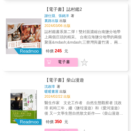
總吸引來自世界各地的人們前來造訪。立下要
狗狗一起克服登山的疲憊。&mdash;&mdash;
面貌！書中有教師與學生的地方走讀與社會實
「向全世界傳達臺灣的美」的心願，臺日友好
觀音山硬漢嶺 & Ⓑ SANZHI 三芝・SHIMEN
踐，也有原住民與山林共生的生活智慧，更有
【電子書】誌村鑑2
攝影作家小林賢伍，深度親訪、體驗，獲得滿
石門・JINSHAN 金山・WANLI 萬里& & ３
古墓及RCA環境污染的「黑暗旅行」。讓這些
謝仕淵、張銘洋
著
滿的感動，並以「在皇冠海岸要做的９９件
２ 開發一個能拍攝出水面如鏡子般反射倒影
在桃園走讀與社會實踐的在地人們，翻轉你對
裏路出版
出版
事」為題，拍攝記錄下臺灣的皇冠之美。 & 跟
的景點。&mdash;&mdash;三芝田心子 ３４
桃園的既有印象、看見最「與眾不同」的桃
2024/03/06 出版
著小林賢伍暢遊『皇冠海岸』要做的９９件事
與柴犬一起在港口散步。&mdash;&mdash;麟
園。什麼！原來認識桃園的方式有這麼多種！
誌村鑑書系第二彈！雙封面濃縮台南鹽分地帶
～ & Ⓐ TAMSUI 淡水・BALI 八里・WUGU 五
山鼻木棧道 ６４ 歇腳片刻，仰望如流星般的
✦桃園往中壢臺一線路旁的一大片空地，竟藏
上兩個庄頭的精采。 台南沿海鹽分地帶的兩個
股 & ０２ 在盛開的櫻花下賞景怡情。
飛機雲。&mdash;&mdash;金山雨石碑 ６６
著環境污染的大事件？✦復興區的角板山曾經
聚落&mdash;&mdash;三寮灣與蘆竹溝， 兩個
&mdash;&mdash;淡水無極天元宮 ０６ 和家
在臺灣最美麗的公車站眺望海景，駐足片刻。
是日本皇族巡視造訪及行旅的打卡聖地？✦大
地名並非官方行政區劃分出的村里，但卻在地
人一起造訪淡水的齊柏林空間，去向齊柏林導
&mdash;&mdash;跳石海景公車站牌 ７０ 見
245
學透過USR計畫，用藝術與人情味成為地方的
Readmoo
特價
元
標、門牌上可見蹤跡。 看似難以拓墾的土壤，
演致意。&mdash;&mdash;齊柏林空間 １５
證美麗的大自然藝術品&mdash;&mdash;女王
土壤與活水。✦龜山區憲光二村除了是電視劇
卻長出辛香紅蔥與候鳥的蹤跡； 而在靠海的那
被莊嚴宏偉的千手觀音像所震撼。
頭。&mdash;&mdash;野柳女王頭 Ⓒ
取景地點，還有全臺第一座「中華民國眷村資
電子書
端，一方潟湖與魚塭上， 漂浮著整齊劃一又閃
&mdash;&mdash;千手千眼觀世音菩薩聖像 １
KEELUNG 基隆 & ７５ 毫不在乎旁人的眼
源中心」！▊行走桃園多年，於本書熱情分
閃發亮的蚵棚和光電板 位於174市道起點的兩
７ 大口咬下日本超流行的巨大帶骨漫畫肉。
光，大啃石花凍冰棒。&mdash;&mdash;和平
享：王俐容／王婉榆／皮國立朱嘉慧／李岱玲
庄，為南國傳送出什麼滋味？ 台南縣市合併後
&mdash;&mdash;將捷金鬱金香酒店 ２３ 與
島地質公園 ７６ 在忘幽谷忘卻市中心的喧
／李蓉蓉林煒舒／陳俊有／陳榮聲倪郁嵐／康
幅員廣大，其中位居沿海最北端的北門區，是
狗狗一起克服登山的疲憊。&mdash;&mdash;
【電子書】柴山漫遊
囂。&mdash;&mdash;忘幽谷 ７８ 從潮境公
珮／許聖迪曹雅涵／黃郁惠／楊杜煜葉儀萱／
個完全沒有火車行經的地方；居住當地的人們
觀音山硬漢嶺 & Ⓑ SANZHI 三芝・SHIMEN
沈政璋
著
園眺望在雲隙光照射下的九份。
趙文義／鄭芳祥謝名恒／藍博瀚／蘇健倫本書
若要搭乘高鐵，也多得選擇到車程約40分鐘的
石門・JINSHAN 金山・WANLI 萬里& & ３
暖暖書屋
出版
&mdash;&mdash;潮境公園 ８３ 一邊游泳一
特色★了解地方文史脈動：跟著21位在當地生
嘉義高鐵站──要達此地，甚至比前往日本東京
２ 開發一個能拍攝出水面如鏡子般反射倒影
2024/02/22 出版
邊拍攝清澈見底的海中。&mdash;&mdash;基
活多年的人，認識最local的歷史與人物故事。
旅行更加輾轉。 大部分遊客自駕到此處，多為
的景點。&mdash;&mdash;三芝田心子 ３４
醫生作家 文史工作者 自然生態觀察者 沈政
隆市海興游泳協會 ９４ 努力尋找祕密基地般
★主題式路線規劃：從目次篇章查閱喜好主
遊覽水晶教堂與井仔腳瓦盤鹽田美景，但在緊
與柴犬一起在港口散步。&mdash;&mdash;麟
璋 耗時三年，繼《鹽埕漫遊》和《愛河漫遊》
的地方。&mdash;&mdash;白米甕尖 &
題，閱讀後即可出發深度旅遊。★獨家收錄：
貼著將軍溪北側的北門區下緣，還藏有透亮著
山鼻木棧道 ６４ 歇腳片刻，仰望如流星般的
後 又一文學生態自然散文鉅作──《柴山漫遊》
在地大學敘事力課程設計以及活化地方、創生
光的兩個庄頭，鮮少人發現。 延續第一輯《誌
飛機雲。&mdash;&mdash;金山雨石碑 ６６
✽&& ✽&& ✽ 高雄三部曲 由「鹽埕漫遊」、
地方的感動歷程。
350
村鑑1：橋仔村》飛往外島，第二輯則帶領讀者
Readmoo
在臺灣最美麗的公車站眺望海景，駐足片刻。
特價
元
「愛河漫遊」到「柴山漫遊」 鹽埕漫遊：由鹽
前往一個同樣難以到達的南部沿海聚落，並以
&mdash;&mdash;跳石海景公車站牌 ７０ 見
埕一個高雄老城認識我們日常生活的社區 愛河