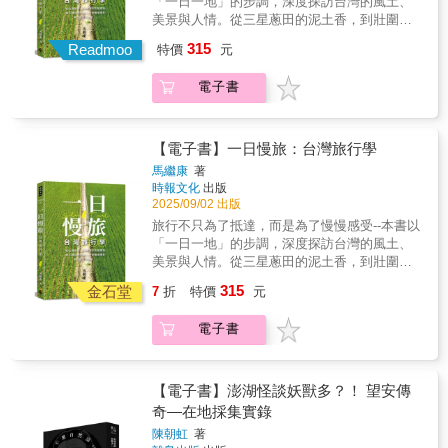
「一日一地」的步調，深度探訪台灣的風土、
線新潮文化場域與創意聚落。 ▍從眷村記憶到
滴故事。 ✦台南紳士的早餐：不僅吃巧，還吃
藏品。 青草味的鳳梨酥、插滿筷子的果汁
美景與人情。從三星蔥田的泥土香，到壯圍哈
創意基地 ▍深入馬祖新村、太武新村、憲光二
得飽！ 從外人難以一嘗滋味的傳統飯桌，到牛
機、滿街「找茶」的年輕人&hellip;&hellip; 日
密瓜的夏日甜；外澳牽罟的漁村人情，到新埔
村等眷村文化場域，記錄舊日記憶如何以創意
315
肉湯、鍋燒意麵&hellip;&hellip;，跟著在地紳士
Readmoo
本太太嚴選，日本人、外國人眼中的100種「愛
特價
元
柿餅的秋日暖陽；還有老梅綠石槽的奇幻紋
再生之姿重新發光。 ▍見證文學之城誕生 ▍從
的早餐地圖，嚐遍府城的晨光滋味。 ✦特選伴
臺灣證明」，你能得幾分？
理、基隆嶼的孤島傳奇。帶你走進產地現場，
桃園文學館與鍾肇政文學生活園區，到多間桃
手禮：瞬間連結台南，回味府城的人情甜 不只
電子書
品嘗四季滋味；親近山海之境，領略自然美
園在地獨立書店精彩發光，打造閱讀城市的風
美味，更講究風格與故事。例如，你知道「台
景；漫步古蹟老街，感受歷史韻味。透過作者
貌。 ▍聚落文化新亮點 ▍走訪土地公文化館、
南農會超市」竟然是府城人的祕密伴手禮基地
馬繼康獨到的視角，邀你放慢腳步，細細品
八塊厝民俗藝術村等地，展現閩南、客家、原
嗎？ ✦台南的異國私房美食：大同私藏名單，
味。書籍特色：1.深入在地，探索不一樣的台
住民、新住民與馬祖人在桃園的文化共融和在
【電子書】一日慢旅：台灣旅行學
品味古城另一面 精選出一些非傳統小館，如義
灣：不僅走訪著名景點，更深入小農、古道與
地實踐。走讀桃園風景 體驗多元文化交織城市
馬繼康
著
式、日式、蔬食、燒烤&hellip;&hellip;，發掘臺
秘境，讓旅行更貼近土地與人情。2.多元主
樣貌從眷村故事、客家文化、原住民節慶到新
時報文化
出版
南美食地圖的諸多樣貌。 ✦台南紳士熱愛的咖
題，適合各種旅行風格：不論是美食愛好者、
住民生活風貌，塑造桃園的人文深度。本書融
2025/09/02 出版
啡館：坐在巷弄街角，融入南都日常 理想的咖
自然步道探險者，或是生態觀察家，都能找到
合報導文學筆法與文化旅遊視角，帶領讀者以
旅行不只為了抵達，而是為了慢慢感受--本書以
啡館，不該是網美聚集的打卡店，而是回歸本
最適合的路線。3.季節推薦，最美時刻不錯
「常民視角」走讀桃園，探索這座城市豐富且
「一日一地」的步調，深度探訪台灣的風土、
質，讓咖啡的香氣，融入街區居民的日常之
過：書中標示各景點的最佳旅行時節，捕捉最
充滿生命力的多元文化風貌，閱讀本書見證桃
美景與人情。從三星蔥田的泥土香，到壯圍哈
中。 ✦台南紳士瘋理容：從裡到外都要體面，
動人的美景。
園如何以開放與包容串起不同族群，共譜出一
密瓜的夏日甜；外澳牽罟的漁村人情，到新埔
才是真正的享受 在傳統理髮廳裡，一剪一剃之
315
金石堂
座共融共好的城市。全書透過在地文化實踐者
7
折
特價
元
柿餅的秋日暖陽；還有老梅綠石槽的奇幻紋
間，藏著古城綿延至今的素養與故事。 ✦台南
視角探訪城區、博物館、藝文場館與信仰空
理、基隆嶼的孤島傳奇。帶你走進產地現場，
紳士愛散步：新舊交錯，「台灣感性」的最佳
間，結合實用旅遊資訊與地圖路線建議，讓文
電子書
品嘗四季滋味；親近山海之境，領略自然美
代表！ 從「台灣文學館」到美食匯集的「中正
化閱讀與深度旅行主題完美結合。【全書5大特
景；漫步古蹟老街，感受歷史韻味。透過作者
路友愛街」，再到米街、抽籤巷，在老街與綠
色】※ 城市記憶 ✕ 文化導覽——翻開書頁，走
馬繼康獨到的視角，邀你放慢腳步，細細品
地上遛達，緩慢步行之間，品讀府城的風光與
進桃園的時光軌跡※ 在地視角 ✕ 實地訪談——
味。書籍特色：1.深入在地，探索不一樣的台
靈魂。 ✦台南紳士愛逛宮廟：讓眾神成為人生
【電子書】澎湖怪談妖獸多？！ 望安傳
12種視角，領你聽見桃園的心跳聲※ 主題路線
灣：不僅走訪著名景點，更深入小農、古道與
的好夥伴 從接受神明庇佑到欣賞建築之美，帶
奇—在地採集實錄
✕ 手繪街區——6大文化路徑，深度勾勒城市紋
秘境，讓旅行更貼近土地與人情。2.多元主
你認識南都居民人人熟悉的信仰風景，以及年
陳朝虹
著
理※ 插畫地圖 ✕ 場館連結——書衣即地圖，收
題，適合各種旅行風格：不論是美食愛好者、
輕人、外國人趨之若鶩的廟會活動。 這是一