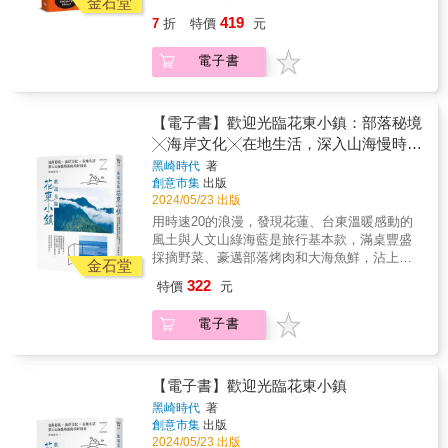
&mdash;&mdash;&mdash;&mdash;&mdash;&mda
金石堂
外述說自己是誰。我們將人和地的故事，濃縮
個愉快的旅程！ &
為每個縣市量身規劃最具特色的一日小旅行路
419
成一本可以塞在口袋隨身攜帶的旅遊知識書，
7
折
特價
元
&mdash;&mdash;&mdash;&mdash;隨書附
線，輕鬆跟著走，吃喝玩樂絕對過癮 收錄50篇
也是少見以「村庄里」為尺度的微觀地理學誌
&mdash;&mdash;&mdash;&mdash; GOOD
深入台灣鄉土的主題特輯
&mdash;&mdash;因為小，而更得以發現意料
電子書
EYE &hearts; TAIWAN 貓派狗派‧萬用貼紙 &
&mdash;&mdash;&mdash;&mdash;&mdash;&mda
之外的事。Micro makes macro.
Team cat or team dog, we&#39;re all team
傳統慶典、古厝村落、在地物產、工藝技藝、
Taiwan! & 22個台灣縣市與離島 500家優質好店
生態旅遊、地方創生&hellip;&hellip;絕對接地氣
50篇深度特輯 Web App搭配旅行 21條旅遊路
【電子書】歡迎光臨花東小鎮：部落秘境
全書充滿可愛的插畫與手繪地圖
線 1顆愛台灣的心 & 帶你和你的國外朋友穿梭
╳海岸文化╳在地生活，深入山海慢時區
&mdash;&mdash;&mdash;&mdash;&mdash;&mda
大街小巷，看見最真實可愛的台灣！ & 誠意嚴
好看又好用的旅遊地圖21張＋超過100幅特色景
的美好時光
黑崎時代
著
選500家好店＋必訪景點
點小插圖，絕對愛不釋手 & 『 好 國 好 人 ，
創意市集
出版
&mdash;&mdash;&mdash;&mdash;&mdash;&mda
好 地 方 。 』 & 旅行世界各國後，還是覺得台
2024/05/23 出版
藝術與文化、 設計與生活風格、食材與料理、
灣最棒！ 這裡是亞洲最民主、最多元也最熱情
用時速20的浪漫，發現花蓮、台東溫暖感動的
咖啡與酒精、住宿與放鬆，絕對挑剔 推薦21條
有趣的地方。 只要相處久了，就能確實體會台
風土與人文山綠海藍是旅行基本款，滿桌豐盛
新舊融合的旅遊路線
灣的好，甚至捨不得離開。 「我們是小國小
採摘野菜、豪邁部落烤肉和大海魚鮮，沾上特
&mdash;&mdash;&mdash;&mdash;&mdash;&mda
金石堂
民，但是我們是好國好人。」────言論自由鬥
製小米辣，是花東在地獨有的盛情款待。喝著
為每個縣市量身規劃最具特色的一日小旅行路
322
特價
元
士鄭南榕 如果要用一句話來介紹台灣，沒有
紅烏龍的甜香，美好在旅程中慢慢回甘。厭倦
線，輕鬆跟著走，吃喝玩樂絕對過癮 收錄50篇
比這更好的描述， 如同台北是被低估的城市，
了一成不變的都市旅行，歡迎你光臨花東小
深入台灣鄉土的主題特輯
電子書
台灣也絕對是被低估的國家！ 趕快來吧，只要
鎮！即便是大海，從花蓮到台東，也有著不同
&mdash;&mdash;&mdash;&mdash;&mdash;&mda
來一次，你就會知道所謂好國好民，好在哪
的色階藍，放眼望去的青山，也隨著四季，綻
傳統慶典、古厝村落、在地物產、工藝技藝、
裡。 & 『 充 滿 趣 味 與 溫 度 的 台 灣 風 格
開鮮豔紅、橙、黃、綠絢麗色彩。除了花蓮、
生態旅遊、地方創生&hellip;&hellip;絕對接地氣
旅 遊 書 ！ 』 & 台北是個可愛、對旅人友善的
玉里、瑞穗，台東、鹿野、池上、長濱、成功
【電子書】歡迎光臨花東小鎮
全書充滿可愛的插畫與手繪地圖
城市，是認識台灣的最佳起點。 不過台灣各地
等必訪城鎮景點，更踏上花東鮮為人知的部落
&mdash;&mdash;&mdash;&mdash;&mdash;&mda
黑崎時代
著
也有著自己的個性與姿態，一個都不能被忽
如萬榮、豐濱、延平、大武等，帶回許多部落
創意市集
出版
好看又好用的旅遊地圖21張＋超過100幅特色景
略。 & 因此，暢銷書《GOOD EYE 台北挑剔
文化、人文故事和在地傳統活動，如太巴塱部
2024/05/23 出版
點小插圖，絕對愛不釋手 & 『 好 國 好 人 ，