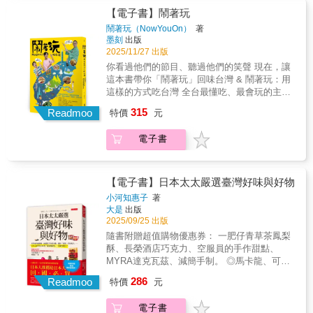
全書走讀散策地圖，更以他最具個人特色的文
點」──從都市巷弄裡默默經營的小館，到山海
【電子書】鬧著玩
創手繪插畫，圖解彰化不可不知的磺溪文學
之間低調卻驚豔的隱藏版美食，他們以不同視
家、半線知識通、半線食之味、半線賞生態，
鬧著玩（NowYouOn）
著
角，將最在地的滋味帶到讀者眼前。 & 在每一
墨刻
出版
讓城市之旅不僅別具人文溫度，更滿溢文創風
間店裡，他們細心聆聽老闆的故事。有人傳承
2025/11/27 出版
味。本書特色1.八條最具特色的彰化旅遊散步
了三代，只為守住一碗家傳滋味；有人日復一
路線。以文學走讀、生態走讀、文創新旅走讀
你看過他們的節目、聽過他們的笑聲 現在，讓
日堅持挑選當令食材，從備料、烹煮到最後的
三種視角，帶領讀者好好認識彰化古城。2.六
這本書帶你「鬧著玩」回味台灣 & 鬧著玩：用
擺盤，都不容妥協。這些看似簡單的堅持，背
位跨世代文學家／旅遊作家／文創旅者，走出
這樣的方式吃台灣 全台最懂吃、最會玩的主持
後是一種永保初心、全力以赴的職人精神
彰化最潮新路線。
天團，帶你走進隱藏版的台灣！ & 《鬧著玩》
315
&mdash;&mdash;只為了把最好的一道菜，端
Readmoo
特價
元
不僅是一個節目名稱，更是一種生活態度：用
到客人面前。 & 《鬧著玩》用真誠與幽默的主
自己的方式吃台灣，玩出台灣味。這本書是主
持風格，把嚴肅的「美食探索」變得輕鬆有
電子書
持群多年走訪全台北部、中部、南部、東部17
趣。你會跟著他們的笑聲一起走進巷弄，也會
個縣市的精華結晶。 & 一路上，他們不只是
在字裡行間，感受到職人對料理的執著與用
「找好吃、找好玩」，而是認真地為觀眾「找
心。他們把節目裡的笑聲與感動，變成一本可
點」──從都市巷弄裡默默經營的小館，到山海
【電子書】日本太太嚴選臺灣好味與好物
以帶著走的台灣地圖。這不只是一本體驗「感
之間低調卻驚豔的隱藏版美食，他們以不同視
小河知惠子
著
性台灣」的旅行指南，更是一一封寫給台灣的
角，將最在地的滋味帶到讀者眼前。 & 在每一
大是
出版
美食情書。 & 本書四大特色 ▸全台走透透，17
間店裡，他們細心聆聽老闆的故事。有人傳承
2025/09/25 出版
縣市在地探索精華 主持群親訪北中南東，帶你
了三代，只為守住一碗家傳滋味；有人日復一
隨書附贈超值購物優惠券： 一肥仔青草茶鳳梨
看見不在排行榜上的隱藏版小店。 ▸鏡頭後的
日堅持挑選當令食材，從備料、烹煮到最後的
酥、長榮酒店巧克力、空服員的手作甜點、
真情紀錄 從一碗湯、一句話、一個眼神，看見
擺盤，都不容妥協。這些看似簡單的堅持，背
MYRA達克瓦茲、減簡手制。 ◎馬卡龍、可麗
老闆的堅持與職人精神。 ▸真誠、有梗、又有
後是一種永保初心、全力以赴的職人精神
露和牛軋糖&hellip;&hellip;這些「臺化」的知名
人情味的台灣美食書 用笑聲讓美食更有故事，
286
&mdash;&mdash;只為了把最好的一道菜，端
Readmoo
特價
元
甜點，其實源自法國。 ◎臺灣最代表性伴手禮
用料理讓旅行更有溫度。 ▸收藏螢幕外的感動
到客人面前。 & 《鬧著玩》用真誠與幽默的主
是鳳梨酥，但迪化街店家多數推薦芒果乾！ ◎
瞬間 把節目的歡笑與回憶，變成一本能重溫的
持風格，把嚴肅的「美食探索」變得輕鬆有
電子書
破布子味道苦澀，連鳥都不吃，如何演變成臺
旅行日記。