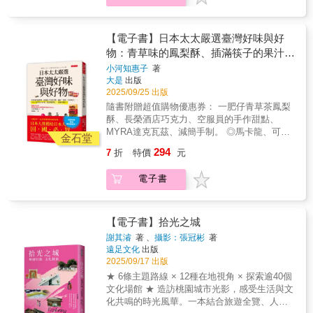
趣。你會跟著他們的笑聲一起走進巷弄，也會
菜必備調味料？ ◎經典小吃滷肉飯的滷包哪裡
在字裡行間，感受到職人對料理的執著與用
最道地？走一趟迪化街中藥行有答案。 ◎為什
心。他們把節目裡的笑聲與感動，變成一本可
麼夜市和路邊攤，隨處可見插滿筷子的「果汁
【電子書】日本太太嚴選臺灣好味與好
以帶著走的台灣地圖。這不只是一本體驗「感
機」？ 作者小河知惠子是料理研究家，2017年
物：青草味的鳳梨酥、插滿筷子的果汁
性台灣」的旅行指南，更是一一封寫給台灣的
透過料理學校的安排， 向圓山飯店和國賓飯店
機、滿街「找茶」的年輕人⋯⋯日本人眼
美食情書。 & 本書四大特色 ▸全台走透透，17
小河知惠子
著
的廚師學習了八十多道臺式料理。 熱愛臺灣的
大是
出版
縣市在地探索精華 主持群親訪北中南東，帶你
中的 100 種「愛臺灣證明」，你能得幾
她，最後甚至帶著兒子一起在臺定居。 她說，
2025/09/25 出版
看見不在排行榜上的隱藏版小店。 ▸鏡頭後的
分？
臺灣擁有許多讓人感動與驚喜的食物與食材，
真情紀錄 從一碗湯、一句話、一個眼神，看見
隨書附贈超值購物優惠券： 一肥仔青草茶鳳梨
其中隱藏的特色與趣味，連在地人都不一定知
老闆的堅持與職人精神。 ▸真誠、有梗、又有
酥、長榮酒店巧克力、空服員的手作甜點、
曉。 像是青草味的鳳梨酥、插滿筷子的果汁
人情味的台灣美食書 用笑聲讓美食更有故事，
MYRA達克瓦茲、減簡手制。 ◎馬卡龍、可麗
機， 充滿人生滋味的便利商店、滿街「找茶」
金石堂
用料理讓旅行更有溫度。 ▸收藏螢幕外的感動
露和牛軋糖&hellip;&hellip;這些「臺化」的知名
的年輕人&hellip;&hellip; 本書就是她嚴選出超
294
7
折
特價
元
瞬間 把節目的歡笑與回憶，變成一本能重溫的
甜點，其實源自法國。 ◎臺灣最代表性伴手禮
過100種， 你上網也不一定查得到的好味與好
旅行日記。
是鳳梨酥，但迪化街店家多數推薦芒果乾！ ◎
物──也是她的愛臺證明。 ◎日本太太眼中最強
電子書
破布子味道苦澀，連鳥都不吃，如何演變成臺
的伴手禮 你可能吃過紅茶口味、香草口味、
菜必備調味料？ ◎經典小吃滷肉飯的滷包哪裡
蔓越莓口味的鳳梨酥， 但青草茶鳳梨酥呢？
最道地？走一趟迪化街中藥行有答案。 ◎為什
這間位於龍山寺附近有74年歷史的麵店製作
麼夜市和路邊攤，隨處可見插滿筷子的「果汁
【電子書】拾光之城
的甜點， 還曾得過亞太地區伴手禮金獎！ ◎
機」？ 作者小河知惠子是料理研究家，2017年
只要有醬，人人都可當食神。 燙青菜淋醬油
謝其濬
著 、
攝影：張冠彬
著
透過料理學校的安排， 向圓山飯店和國賓飯店
遠足文化
出版
膏、吃水餃蘸烏醋、煮麵線滴些香油
的廚師學習了八十多道臺式料理。 熱愛臺灣的
2025/09/17 出版
&hellip;&hellip; 若覺得還不夠味，就加一匙
她，最後甚至帶著兒子一起在臺定居。 她說，
辣椒醬。什麼菜都能滴，什麼醬最速配， 哪
★ 6條主題路線 × 12種在地視角 × 探索逾40個
臺灣擁有許多讓人感動與驚喜的食物與食材，
些臺式品牌醬料，連日本太太也愛用？ ◎來都
文化場館 ★ 造訪桃園城市光影，感受生活與文
其中隱藏的特色與趣味，連在地人都不一定知
來了，無法抗拒的誘惑 某某捲心酥，只要一
化共鳴的時光風華。一本結合旅遊全覽、人文
曉。 像是青草味的鳳梨酥、插滿筷子的果汁
擺上桌，大人的話題就變成：「我好像吃太多