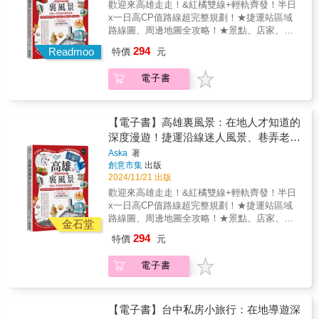
歡迎來高雄走走！&紅橘雙線+輕軌齊發！半日
分鐘的民族里，除了有「嘉義人的廚房」之稱
x一日高CP值路線超完整規劃！★捷運站區域
的東市場，還有營業時間幾乎能湊齊24小時的
路線圖、周邊地圖全攻略！★景點、店家、餐
數家火雞肉飯店。曾由三個里合併而成的民族
廳、伴手禮，QRCODE即掃即查！★46個風格
294
里，是個扎扎實實做生意、討生活的地方。舊
Readmoo
特價
元
車站，100+精彩遊點，最強行程一網打盡！&
稱「草仔市」的東市場，是過往人們從阿里山
恣意在衛武營彩繪巷弄遊走發現驚喜、置身內
下山的第一站，也是現在逢年過節採買的最後
電子書
惟藝術中心和純白山形建築拍張照！登高LOVE
一站；而里內的紅毛井、蘭井街和數間具有嘉
景觀台一覽高雄港、旗津景色！轉身遇見綠樹
義特色的檜木木屋與生鮮物產，更是在時空上
成蔭的輕軌龍貓隧道、全台灣唯一會轉動的大
縱向跨度三、四百年歷史、橫向串連山河與舊
港橋、愛河畔的浪漫白色貨櫃屋、來杯有歷史
【電子書】高雄裏風景：在地人才知道的
城。從馬祖外島的橋仔村，到台南沿海聚落三
的老江紅茶牛奶&hellip;發現最在地的美好時
深度漫遊！捷運沿線迷人風景、巷弄老
寮灣與蘆竹溝，《誌村鑑》第三輯首度走入商
光！&高雄捷運說走就走！不開車也能一路玩到
店、藝術文創、人氣美食，最有意思的散
與住界線更加模糊的都會區。在市場佔地近乎
Aska
著
底的休日慢旅最有溫度的在地人文歷史導覽！&
創意市集
出版
2/3、國小佔地1/3的嘉義市民族里，由一口歷史
步地圖全提案
迷人風景橋頭糖廠、哈瑪星鐵道文化園區、旗
2024/11/21 出版
悠久的井與市街探起，行經木屋、走入市場，
后燈塔、高雄流行音樂中心、蓮池潭、大港
認識夾縫於生活與生意之間的地方。做生意，
歡迎來高雄走走！&紅橘雙線+輕軌齊發！半日
橋、打狗英國領事館、逍遙園、鳳儀書院、龍
重新定錨地方歸屬感與關係人口這裡的生活從
x一日高CP值路線超完整規劃！★捷運站區域
貓隧道&hellip;最豐富的玩樂景點！&巷弄老店
天未光就開始，醬菜店疊桶、肉攤拔骨、魚販
路線圖、周邊地圖全攻略！★景點、店家、餐
不二緻果、中外餅舖、諭泉冰果店、香茗茶
金石堂
宰魚鱉和蛙，爐灶發起火光，蒸籠冒出陣陣白
廳、伴手禮，QRCODE即掃即查！★46個風格
行、興隆居、厚得福、金龍彩、高雄牛乳大
294
特價
元
煙。送孩子到對街的民族國小上學後，人潮也
車站，100+精彩遊點，最強行程一網打盡！&
王、李家圓仔冰&hellip;發現轉角無限驚喜！&
隨晨光湧入；牛雜湯、羊肉湯、湯圓粉條冰過
恣意在衛武營彩繪巷弄遊走發現驚喜、置身內
藝術文創R23糖倉會展中心、駁二藝術特區、衛
電子書
午即售罄，傍晚共和路黃昏市場再接棒服務晚
惟藝術中心和純白山形建築拍張照！登高LOVE
武營國家藝術文化中心、金馬賓館當代美術
餐備料買菜的人。「GOODS做生意」與
景觀台一覽高雄港、旗津景色！轉身遇見綠樹
館、棧貳庫、大東藝術文化中心、內惟藝術中
「BODY用身體認識」單元，記述討生活的人
成蔭的輕軌龍貓隧道、全台灣唯一會轉動的大
心、哈瑪星代天宫&hellip;感受在地文化氣息！
來到此地駐紮、深根，以身體勞動交陪地方日
港橋、愛河畔的浪漫白色貨櫃屋、來杯有歷史
【電子書】台中私房小旅行：在地導遊深
人氣美食橋頭太成肉包、牡丹園、高雄婆婆