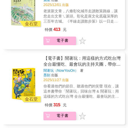
晨星
出版
探以「大地的穀倉」全新姿態登場的富里車
車站等等，這些小小車站都有著值得前來造訪
2025/12/01 出版
站……▍到台東太麻里被譽為台灣最美的多良
的人文故事、美麗風景，等待著你再次搭上列
老派新文青，八條彰化城市走讀散策路線，讓
車站，飽覽一望無遺的海景，感受時間彷彿暫
車，穿過山洞、馳騁平原，將台灣的山海景色
您走出文青ㄟ派頭。彰化是座文化底蘊深厚的
停的寧靜……▍到苗栗大山，探索檜木建造的
盡收眼底，在「這一站」下車，展開全新的旅
三百年古城。《半線走讀散步策》以一日走讀
日風老車站，木造結構樑柱、灰白夯土牆，小
金石堂
程。
文旅的路線規劃，串連彰化市（含芬園、花
圓窗裡透進的光塵，訴說著時間的歲月感……
413
特價
元
壇、員林）的歷史／建築／飲食及文學多元景
延續《原來有這站》鐵道旅行系列，跟著許傑
點，並以手繪插圖畫出彰化城市歷史與人文風
再次搭上火車，各站停靠，重訪記憶中或者從
電子書
土，讓城市旅遊走出濃厚的文創風味。◆收錄
未探訪過的車站；有些活在青春記憶裡的車站
八條最具特色的彰化走讀路線：以文學走讀、
面貌悄悄改變了，有些車站變得新穎、有的則
生態走讀、文創走讀三種視角，帶領讀者認識
是更加頹圮，有些曾經聽過的小站，甚至已從
彰化古城。◆特別以老派新文青，走踏半線文
【電子書】鬧著玩：用這樣的方式吃台灣
地圖上默默消失。隨著台鐵車站捷運化、系統
人步履來介紹文學家的生活足跡：邀請知名跨
全台最懂吃、最會玩的主持天團，帶你走
重新編制，本書全新收錄66個台鐵車站，不論
世代文學家如磺溪新文學獎得主林秀蓉、在地
是檜木建造的日式老車站、昔日運糖的轉運
進隱藏版的台灣！
鬧著玩（NowYouOn）
著
文史學者康原、梁實秋散文得主石德華、新詩
站、鄰近老庄聚落的車站、從繁華都市退役的
墨刻
出版
詩人紀小樣，化身為彰化文學走讀導覽達人，
車站等等，這些小小車站都有著值得前來造訪
2025/11/27 出版
帶領讀者從文學旅遊的角度認識建縣三百年的
的人文故事、美麗風景，等待著你再次搭上列
你看過他們的節目、聽過他們的笑聲 現在，讓
彰化古城，並以文學家之眼導覽最精彩的彰化
車，穿過山洞、馳騁平原，將台灣的山海景色
這本書帶你「鬧著玩」回味台灣 & 鬧著玩：用
文化角落與文學地景。◆最流行的零碳走讀文
盡收眼底，在「這一站」下車，展開全新的旅
這樣的方式吃台灣 全台最懂吃、最會玩的主持
旅：知名自行車旅行作家茶花小屋，規劃從彰
金石堂
程。
天團，帶你走進隱藏版的台灣！ & 《鬧著玩》
化火車站為起點，騎行串連全臺灣最具挑戰的
315
特價
元
不僅是一個節目名稱，更是一種生活態度：用
一三九縣道及花壇員林路線，讓彰化生態及文
自己的方式吃台灣，玩出台灣味。這本書是主
史歷史古蹟之旅，也能零碳永續。◆別具人文
電子書
持群多年走訪全台北部、中部、南部、東部17
溫度的手繪地圖及插畫：更特邀第四十五屆金
個縣市的精華結晶。 & 一路上，他們不只是
鼎獎得獎繪者沈恩民回到故鄉彰化，不僅繪製
「找好吃、找好玩」，而是認真地為觀眾「找