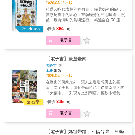
嵐號」與「海風號」，解析其美學設計、風景
2026/05/12 出版
敘事與餐飲體驗如何帶動台灣鐵道觀光邁向品
精選50座代表性的媽祖廟， 隨著媽祖的腳步，
牌化與精緻化的歷程。更同時收錄南迴「藍皮
賞燕尾脊下的匠心，嘗廟埕旁的在地味道， 開
解憂號」、郵輪式列車、兩鐵列車，以及阿里
啟一場有滋味的島嶼巡禮。 精選全台 50 座代
山林鐵「栩悅號」與「福森號」等多元觀光型
表性媽祖廟，從北到南、由本島到離島，帶領
364
態列車的發展故事。本書不僅記錄台灣鐵道觀
Readmoo
特價
元
讀者認識每一尊媽祖背後的歷史脈絡與地方故
光的發展歷史，也呈現鐵道如何從交通工具逐
事。每一站除了介紹廟宇建築、信仰由來與地
步成為承載旅行、美學與地方文化的重要載
電子書
方特色，也延伸規劃廟埕美食、周邊景點，讓
體。★專業推薦（按姓名筆畫排序）王岳聰 雄
參拜不再只是進香，而是一趟結合人文、風景
獅旅行社總經理 杜微 台鐵公司前董事長張政源
與味蕾的深度之旅。 【本書特色】 1. 橫跨本島
台鐵局前局長 陳美雪 前鐵道觀光推廣協會理事
與離島，精選 50 座代表性廟宇聖境 從繁華都
【電子書】嚴選臺南
長 馮輝昇 台鐵公司總經理 黃信川 雄獅旅行社
會到靜謐漁村，完整收錄 50 座具備歷史脈絡與
吳靜雯
著
董事總經理 蕭冠群 易遊網副總經理
文化價值的媽祖廟。涵蓋全台各縣市，深入
太雅
出版
澎、金、馬，最具規模的信仰版圖。 2. 行家帶
2026/05/12 出版
路！廟口美食 &times; 私房景點的完美提案 參
在歷史與傳統之外，讓人去過還想再去的臺
拜後的靈魂慰藉，交給在地老味道。串聯廟埕
南，除了美食，還有臺南特色！從臺南最大的
旁的必吃老攤與周邊文化景點，幫你省下做功
「大菜市」，到現今文創商店、輕飲市場集結
課的時間，說走就走的一日微旅行。 3. 深度聚
的「西市場」，從古典牛肉湯、鱔魚意麵，到
315
焦！白沙屯進香與建築美學專題 特別收錄近年
金石堂
特價
元
四處可見的老屋咖啡、餐酒館、蔬食料理，每
最受矚目的「白沙屯媽祖進香」攻略，從參與
一間店、每一個品牌，都在向你舉杯邀請，來
方式到文化背景全解析。更深度導覽燕尾飛
電子書
品味在地獨特亮點。此外，本書為你發掘彎進
簷、剪黏藝術與匠師手藝，讓你從此看懂廟宇
小巷才能看到的在地特有店：走文青路線、走
建築的門道。 4.最有溫度最接地氣的人文導覽
美食路線、走藝文路線、走慢遊路線，不論哪
告別生硬的歷史教條。我們用最接地氣的筆
條路，都能找到讓你愛上臺南的關鍵字。# 傳
【電子書】媽祖帶路，幸福台灣： 50座
觸，將神像特色、民間傳說與地方人情味化為