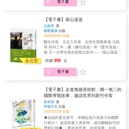
雙封面一次呈現關係緊密的兩地源淵。透過靈
證美麗的大自然藝術品&mdash;&mdash;女王
電子書
漫遊：由一條母親河認識我們居住的城市 柴山
活生動的單元規劃，以及「迴聲」社造團隊作
頭。&mdash;&mdash;野柳女王頭 Ⓒ
漫遊：由一座淺山認識自然、生態和我們的土
者群蹲點地方四年的田野調查，跨視角呈現鹽
KEELUNG 基隆 & ７５ 毫不在乎旁人的眼
地 ✽&& ✽&& ✽ 柴山是高雄市民的後花園，高
分地帶上多元產業發展、關水文化與生態、信
光，大啃石花凍冰棒。&mdash;&mdash;和平
雄的肺！ 柴山這個地方太靠近我們，就像愛河
【電子書】柴山漫遊
仰，並特增「PLACE is？另一種地方」單元，
島地質公園 ７６ 在忘幽谷忘卻市中心的喧
一樣，它就在我們身邊。也許如此，我們自然
沈政璋
著
提出特殊切角，探討行政區和自然村的劃分如
囂。&mdash;&mdash;忘幽谷 ７８ 從潮境公
忘記了它的美麗，就像我們忘了自己的美好！
暖暖書屋
出版
何運作於真正生活於地方的人之上。 南部餐桌
園眺望在雲隙光照射下的九份。
每個人都有自己的柴山秘境。我們用自己都把
2024/02/22 出版
上不可或缺的紅蔥頭、蚵仔，由此閃亮著光 三
&mdash;&mdash;潮境公園 ８３ 一邊游泳一
它留下來，分享給大家或是之後的子孫，記錄
醫生作家 文史工作者 自然生態觀察者 沈政
寮灣與蘆竹溝兩個聚落同座落於台南著名的鹽
邊拍攝清澈見底的海中。&mdash;&mdash;基
大家的生活共同記憶，這是多麼美好的一件事
璋 耗時三年，繼《鹽埕漫遊》和《愛河漫遊》
分地帶上，卻由於靠海與否發展出不同的居民
隆市海興游泳協會 ９４ 努力尋找祕密基地般
情！所以作者沈政璋用比較常民文化的觀點記
後 又一文學生態自然散文鉅作──《柴山漫遊》
維生策略。「LIGHT」單元以產業為庄頭帶來
的地方。&mdash;&mdash;白米甕尖 &
錄自己的足跡，希望這能成為很常民文化常民
✽&& ✽&& ✽ 高雄三部曲 由「鹽埕漫遊」、
的「亮」出發，呈現三寮灣因應高鹽分土地發
350
生活的一本書，以分享者角度去切入，當作一
金石堂
特價
元
「愛河漫遊」到「柴山漫遊」 鹽埕漫遊：由鹽
展出的蔥田關水文化、蘆竹溝潟湖內的蚵棚和
個簡單的開頭，希望大家會更認識柴山，希望
埕一個高雄老城認識我們日常生活的社區 愛河
其他養殖漁業，以及兩庄共同面對的光電板議
大家會更喜愛柴山。 ✽&& ✽&& ✽ 沈政璋：
電子書
漫遊：由一條母親河認識我們居住的城市 柴山
題。 廟不只管信仰，還是庄內大小事的仲裁與
寫了鹽埕，寫了愛河以後，總是希望寫下柴山
漫遊：由一座淺山認識自然、生態和我們的土
管理單位 以為到廟裡只能拜拜求平安嗎？三寮
才完整！ 我不是最常上山的人，也不是那默默
地 ✽&& ✽&& ✽ 柴山是高雄市民的後花園，高
灣與蘆竹溝的庄頭廟功能可不止這些！除了保
付出的志工，但我喜歡用自己的方式有系統地
雄的肺！ 柴山這個地方太靠近我們，就像愛河
佑地方居民，並以送王船、請水等儀式延續信
【電子書】走進無牆美術館：獨一無二的
去認識這個地方，也許我比較雞婆喜歡分享，
一樣，它就在我們身邊。也許如此，我們自然
仰傳統並與其他地方角頭交陪外，這裡的大廟
國際導覽故事，邀請世界到新竹作客
會想要在二十一世紀千禧年後的二十年，在這
忘記了它的美麗，就像我們忘了自己的美好！
還掌管廟埕擺攤，並以投幣式「放送頭」供攤
個時空，留下一些我的足跡。記錄一下這美好
黃莉翔
著
每個人都有自己的柴山秘境。我們用自己都把
商廣播買賣資訊和官方政令宣導事宜。更重要
時報文化
出版
的高雄柴山，用更貼近大眾的方式，去認識我
它留下來，分享給大家或是之後的子孫，記錄
的是，兩庄大廟還會每兩年輪流一次籌組鰻苗
2023/11/28 出版
所認識的柴山。希望有更多更多更多的人喜歡
大家的生活共同記憶，這是多麼美好的一件事
捕撈權的標案大事&hellip;&hellip; 戴上當地居
柴山。 李偉文： 雖然沈醫師不寫詩，但是我總
◆在紐約看見新竹，串聯起地方策展力和國際
情！所以作者沈政璋用比較常民文化的觀點記
民日復一日的生活濾鏡，使用身體認識地方
覺得他是一位貨真價實的詩人。 他承繼了遠自
行銷力！ 資深策展人黃莉翔，成功翻轉新竹的
錄自己的足跡，希望這能成為很常民文化常民
「BODY 用身體認識」單元再進化！在地方長
西方古希臘時代吟遊詩人的餘緒，也兼具東方
歷程記錄◆ ｜要如何思考、如何策畫、如何行