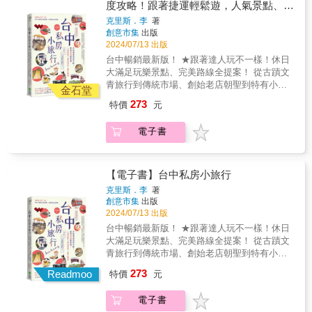
常；買辦日用尋生鮮的人，則日復一日穿梭往
的老江紅茶牛奶&hellip;發現最在地的美好時
度攻略！跟著捷運輕鬆遊，人氣景點、絕
冰、自由黃昏市場、金華酥餅、渡船頭海之
來，成為此地不在籍卻親暱的流動人口。足有
光！&高雄捷運說走就走！不開車也能一路玩到
冰、紅心粉圓、阿綿麻糬、阿進切仔麵&hellip;
品美食、藝文散策，半日&一日這樣玩就
克里斯．李
著
六層樓的城隍廟，聚集起整個嘉義人的地方信
底的休日慢旅最有溫度的在地人文歷史導覽！&
道地味道大滿足！
創意市集
出版
對了！
仰從古至今，人們來到民族里可不只是為了去
迷人風景橋頭糖廠、哈瑪星鐵道文化園區、旗
2024/07/13 出版
市場採買、做生意。位在東市場旁的城隍廟，
后燈塔、高雄流行音樂中心、蓮池潭、大港
台中暢銷最新版！ ★跟著達人玩不一樣！休日
是整個嘉義舊城區的信仰中心，吸引來自四面
橋、打狗英國領事館、逍遙園、鳳儀書院、龍
大滿足玩樂景點、完美路線全提案！ 從古蹟文
八方的信眾前往參拜。由高聳牌坊入內、通過
貓隧道&hellip;最豐富的玩樂景點！&巷弄老店
青旅行到傳統市場、創始老店朝聖到特有小
極深的廣場抵達六層樓堂皇的廟體，城隍廟的
不二緻果、中外餅舖、諭泉冰果店、香茗茶
金石堂
吃、博物館巡禮到夜市&hellip;走踏最迷人的巷
另外三面，卻藏身於熱鬧的ㄇ字型街市與住宅
行、興隆居、厚得福、金龍彩、高雄牛乳大
273
特價
元
弄新風景！ 彩虹眷村賞彩繪、無人商店買好
之中不易發現。「God 神明是好鄰居」單元爬
王、李家圓仔冰&hellip;發現轉角無限驚喜！&
物、懷舊古街聽戲曲；圓滿戶外劇場看表演、
梳城隍廟歷史，以及特殊的九大柱、夜巡與輪
藝術文創R23糖倉會展中心、駁二藝術特區、衛
電子書
勤美誠品綠園道散策、造訪世界最美書店；宮
普習俗，以信仰的角度認識民族里於不同時代
武營國家藝術文化中心、金馬賓館當代美術
原眼科、第四信用合作社超飽食；創意園區逛
嘉義市的重要性。市場休息後的B-side，找尋
館、棧貳庫、大東藝術文化中心、內惟藝術中
展覽、國家漫畫館尋寶趣！全台最好逛的夜
隱藏版的民族里民族里最為人所認識的，是開
心、哈瑪星代天宫&hellip;感受在地文化氣息！
市、台灣最美傳統市場、超強美食文化拼圖都
【電子書】台中私房小旅行
市後熱鬧喧騰的一面；然而一個地方的運作，
人氣美食橋頭太成肉包、牡丹園、高雄婆婆
在這！ 台中捷運超人氣行程深度漫遊，吃喝玩
當然不止於做生意，更多的日復一日就潛藏在
冰、自由黃昏市場、金華酥餅、渡船頭海之
克里斯．李
著
樂地圖一網打盡！ ●非去不可景點：鐵道文化
散市後的B面。「Timing 時刻」透過《華麗計
創意市集
出版
冰、紅心粉圓、阿綿麻糬、阿進切仔麵&hellip;
園區、台中公園、摘星山莊、路思義教堂、南
2024/07/13 出版
程車行》影視原著作者陳俊文之眼，帶讀者如
道地味道大滿足！
屯老街、國家漫畫博物館、一德洋樓、台中文
乘客般由不同街角駛近民族里；「B-Side」單
台中暢銷最新版！ ★跟著達人玩不一樣！休日
學館、綠空鐵道&hellip; ●朝聖創始老店：小月
元則抓取同樣於民族里中佔地廣大的民族國
大滿足玩樂景點、完美路線全提案！ 從古蹟文
餅、檸檬餅、太陽餅、松子酥、綠豆椪、鳯梨
小，以行動課帶領孩子由建築、歷史等不同角
青旅行到傳統市場、創始老店朝聖到特有小
酥、蛋糕捲、蘋果麵包、蜜麻花、波士頓派
度認識市場，並由跨國飲食對照的角度，拉出
吃、博物館巡禮到夜市&hellip;走踏最迷人的巷
273
&hellip; ●吃遍道地小吃：麻芛、大麵羹、排骨
Readmoo
特價
元
認識市場中粉腸、醬菜攤的另個軸線，找出與
弄新風景！ 彩虹眷村賞彩繪、無人商店買好
酥麵、豐仁冰、蜜豆冰、東東芋圓、芬蘭汁、
韓國飲食間的隱藏連結&hellip;&hellip;東西怎麼
物、懷舊古街聽戲曲；圓滿戶外劇場看表演、
太空紅茶&hellip; ●大夜市逛通宵：逢甲夜市激
電子書
用？生活怎麼過？從物品和人身上取智慧的線
勤美誠品綠園道散策、造訪世界最美書店；宮
旨燒き鳥、中華路夜市冷凍芋及木瓜牛奶加吐