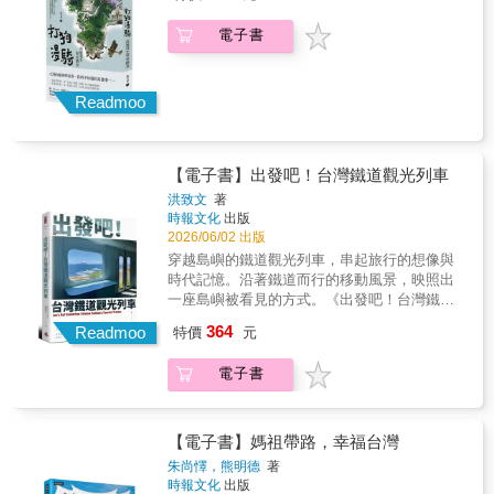
電子書
Readmoo
【電子書】出發吧！台灣鐵道觀光列車
洪致文
著
時報文化
出版
2026/06/02 出版
穿越島嶼的鐵道觀光列車，串起旅行的想像與
時代記憶。沿著鐵道而行的移動風景，映照出
一座島嶼被看見的方式。《出發吧！台灣鐵道
觀光列車》以台灣鐵道觀光的發展歷程為主
364
Readmoo
特價
元
軸，從日本時代的鐵道旅行文化談起，回顧戰
後鐵道觀光的演變，完整梳理台灣鐵道觀光列
電子書
車從萌芽到多元化發展的歷史脈絡。內容涵蓋
李登輝總統環島鐵路之旅所掀起的鐵道觀光熱
潮、環島鐵路旅遊聯營中心的成立，以及10500
系列觀光車隊與「寶島之星」、「環島之星」
【電子書】媽祖帶路，幸福台灣
等代表性列車的誕生與轉型。亦深入介紹近年
朱尚懌，熊明德
著
備受矚目的「鳴日號」、「鳴日廚房」、「山
時報文化
出版