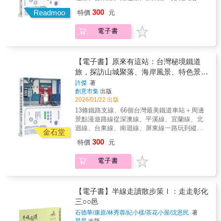
距離初版上市的時間，我們一起翻過疫情的高
者私觀察」掌握路線亮點，並能交叉搜尋書中
國籍都能直接明快地感受到全書想要傳達的意
線南北段、山線、海線、內灣線、集集線……
300
峰，迎來開放的新世界，台北這座城也悄悄地
Readmoo
特價
元
【體驗Focus】篇章中，了解經典景點的深入介
象和訊息，內文也以中英雙語呈現，讓更多外
原來，在台灣也有這些美麗的秘境小站能帶你
蛻變，有點店家選擇暫時休息，有些店家搬
紹，府城風情逛到滿溢出來。[綠植餐所：整座
籍旅人方便使用。 》改版將開本縮小成方便旅
感受日式風情、在地小鎮之美，帶回旅行中最
遷，於是男子們重新上路，悉心整理這些心頭
城市，儲備療癒能量]綠植已成為現代人最新療
電子書
行攜帶的尺寸，不會成為隨身行囊的負擔，隨
有溫度的感動不一樣的台灣鐵道旅行，就從
好，增減刪補，完成了「台北多謝2.0」。 男子
癒潮物，但在臺南則有更強大的展現，將綠植
時查找，馬上出發，就是一場愉快的冒險。
「這一站」出發！ ▍在瑞芳的三貂嶺車站下
們試著從他們生長的起點-台北，用他們的眼
融入餐廳、咖啡館、麵包烘焙店中，哪裡有綠
車，沒有出口、且僅能行走一人的狹長月台，
光，分享台北，用台北的美，向世界發聲。這
植、哪裡就有療癒。[草藥茶食：天然藥草，吹
以及能聽見基隆河潺潺流水的候車室，讓這全
【電子書】原來有這站：台灣秘境鐵道
是一本無論國籍、年齡、性別都能隨意地翻閱
起在地養生]漢方餐飲、漢方蜜餞、草本茶飲
台唯一無法開車到達的小站奇特環境，站如其
旅，探訪山城聚落、海岸風景、特色景點
的旅遊書，會在書裡找到自己期待的去處，或
等，傳統養生的中草藥，在臺南走出一條自然
名，展現原意為令人流連忘返的「聖地牙哥」
的火車深度漫遊提案
是感動的生活畫面，因為這些，都來自台北這
許傑
著
系養生新路線。[異國情調：世界好友，攜手推
之美▍到花蓮富里造訪花東縱谷產米大鎮，一
創意市集
出版
座美麗的城市。 【本書特色】 》以大量的城市
出新菜]法國、香港、古巴、土耳其、越南、泰
探以「大地的穀倉」全新姿態登場的富里車
2026/01/22 出版
風景畫面構成，輔以親身推薦的介紹文字，包
式、印度，世界各地愛上臺南的新移民，激發
站……▍到台東太麻里被譽為台灣最美的多良
括店家景點基本情報，以區域分類，讓旅人可
13條鐵路支線、66個台灣最美鐵道車站＋周邊
出異文化餐飲，讓臺南的餐所體驗，顛覆無極
車站，飽覽一望無遺的海景，感受時間彷彿暫
以隨著書中的安排，提前預習台北不同區域的
景點漫遊路線從深澳線、平溪線、宜蘭線、北
限。
停的寧靜……▍到苗栗大山，探索檜木建造的
魅力。 》以畫面為主要素構成的旅遊書，不分
迴線、台東線、南迴線、屏東線一路玩到縱貫
日風老車站，木造結構樑柱、灰白夯土牆，小
金石堂
國籍都能直接明快地感受到全書想要傳達的意
線南北段、山線、海線、內灣線、集集線……
圓窗裡透進的光塵，訴說著時間的歲月感……
300
特價
元
象和訊息，內文也以中英雙語呈現，讓更多外
原來，在台灣也有這些美麗的秘境小站能帶你
延續《原來有這站》鐵道旅行系列，跟著許傑
籍旅人方便使用。 》改版將開本縮小成方便旅
感受日式風情、在地小鎮之美，帶回旅行中最
再次搭上火車，各站停靠，重訪記憶中或者從
電子書
行攜帶的尺寸，不會成為隨身行囊的負擔，隨
有溫度的感動不一樣的台灣鐵道旅行，就從
未探訪過的車站；有些活在青春記憶裡的車站
時查找，馬上出發，就是一場愉快的冒險。
「這一站」出發！ ▍在瑞芳的三貂嶺車站下
面貌悄悄改變了，有些車站變得新穎、有的則
車，沒有出口、且僅能行走一人的狹長月台，
是更加頹圮，有些曾經聽過的小站，甚至已從
以及能聽見基隆河潺潺流水的候車室，讓這全
【電子書】半線走讀散步策Ⅰ：走走彰化
地圖上默默消失。隨著台鐵車站捷運化、系統
台唯一無法開車到達的小站奇特環境，站如其
三○○邑
重新編制，本書全新收錄66個台鐵車站，不論
名，展現原意為令人流連忘返的「聖地牙哥」
是檜木建造的日式老車站、昔日運糖的轉運
石德華/康原/林秀蓉/紀小樣/茶花小屋/沈恩民
著
之美▍到花蓮富里造訪花東縱谷產米大鎮，一
站、鄰近老庄聚落的車站、從繁華都市退役的