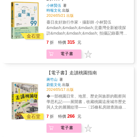
店；後半部有「推薦旅遊路線」和「主題特
&mdash;&mdash; & 北海岸，我在臺灣的青春
烘烤，空氣中瀰漫著鮮甜和海水味道。吃進嘴
友來，再也不用當地陪！ &rarr; 相當適合拿來
園風光，孕育出口感香甜的台東紅烏龍，騎著
小林賢伍
著
輯」 ，幫助讀者更了解台灣文化 。如果想找特
生活中，不可或缺的一頁。 & 橫跨臺灣新北市
裡才明白，原來「有就是有、沒有就是沒
做國民外交 『 怎 麼 個 挑 剔 法 ？』 & 綜
時報文化
出版
腳踏車慢慢逛，剛剛好&hellip;&hellip;▍池上早
定類型店家可以參考前半部分；需要行程建議
的海岸線，涵蓋五股、八里、淡水、三芝、石
有」，是大海教會我們的人生豁達
2024/05/21 出版
合設計、選品、氛圍、服務、環境、口碑等面
晨的豆皮香氣喚醒活力，稻浪從翠綠轉至金
的，可以直接翻到後半部！ & 『 線 上 輔 助
門、金山、萬里以及基隆，面向大海的皇冠海
&hellip;&hellip;&
向 有自信帶著友人去的地方 考慮店家間的多元
黃，季節更替，在池上留下最迷人的專屬代表
臺日友好旅行作家・攝影師 小林賢伍
工 具 』 & 除了紙本外，團隊還製作了Web
岸，被稱為「戴在臺灣頭頂上的皇冠」。 &
性與個別獨特性 & 『 使 用 說 明 』 & 全書架
色&hellip;&hellip;▍台東大武山南排灣族，利用
&mdash;&mdash;&mdash;北臺灣全新祕境探
App，收錄書中所有店家的基本資訊，只要點擊
「皇冠海岸」從船舶起訖的海上玄關口
構： 北台灣／中台灣／南台灣／東台灣與離島
黃藤、竹編自製魚筌，順應水流放置、敲打魚
訪&mdash;&mdash;&mdash; 拍攝記錄臺灣的
頁面上的地址欄就能直接連到該店的google
&mdash;&mdash;基隆港開始，到當日就能來
金石堂
全新改版、最新資訊和路線更新 為了讓大家旅
藤，用特殊魚鏡工具在透徹溪流裡捕魚，古老
『皇冠』之美 & 【臺日雙語．臺灣的皇冠
maps位置，方便大家在旅途中查找位置，店家
回輕鬆體驗登山樂趣的觀音山，以及最北端的
315
7
折
特價
元
遊方便攜帶 《GOOD EYE台灣挑剔指南》將原
傳統的漁獵卻有著滿滿的生活智慧
&mdash;&mdash;北海岸攝影旅遊書】 & 『祕
資訊若有變動也能即時更新。 &
富貴角燈塔，和以春季風情畫美景著稱的老梅
本四小冊合而為一： 可以隨心所欲拿一本就出
&hellip;&hellip;▍成功鎮的港口飲食文化自成一
境&times;１０』 『住宿設施&times;２』 『美
石槽等，擁有臺灣代表性景觀的北海岸地區，
電子書
發，一本通行全台灣 & 全台灣22個縣市皆分為
格，點一碗米苔目豪邁灑下跳舞柴魚，再至隔
食&times;２８』 『上山下海&times;３』 『北
總吸引來自世界各地的人們前來造訪。立下要
兩部分介紹，前半部分門別類挑出500家好店，
壁攤位叫一份生魚片，這就是「成功人士」每
海岸風景&times;４３』 『祕境・無名風景
「向全世界傳達臺灣的美」的心願，臺日友好
涵蓋5大類：「藝術與文化」、「設計與生活風
日獨特的早餐Style&hellip;&hellip;▍跟著海女
&times;１０』 『空拍攝影&times;３』 & 淡水‧
攝影作家小林賢伍，深度親訪、體驗，獲得滿
格」、「食材與料理」、「音樂與酒精」、
從海岩撿拾cekiw螺和fafako月光螺，放置鐵網
八里‧五股‧三芝‧石門‧金山‧萬里‧基隆
【電子書】走讀桃園指南
滿的感動，並以「在皇冠海岸要做的９９件
「住宿與放鬆」，每個分類下介紹 6家精選好
烘烤，空氣中瀰漫著鮮甜和海水味道。吃進嘴
&mdash;&mdash;北海岸絕美景點推薦９９
事」為題，拍攝記錄下臺灣的皇冠之美。 & 跟
蔣竹山
著
店；後半部有「推薦旅遊路線」和「主題特
裡才明白，原來「有就是有、沒有就是沒
&mdash;&mdash; & 北海岸，我在臺灣的青春
蔚藍文化
出版
著小林賢伍暢遊『皇冠海岸』要做的９９件事
輯」 ，幫助讀者更了解台灣文化 。如果想找特
有」，是大海教會我們的人生豁達
生活中，不可或缺的一頁。 & 橫跨臺灣新北市
2024/05/17 出版
～ & Ⓐ TAMSUI 淡水・BALI 八里・WUGU 五
定類型店家可以參考前半部分；需要行程建議
&hellip;&hellip;&
的海岸線，涵蓋五股、八里、淡水、三芝、石
股 & ０２ 在盛開的櫻花下賞景怡情。
◆一部桃園日常、地景、歷史與族群的觀察與
的，可以直接翻到後半部！ & 『 線 上 輔 助
門、金山、萬里以及基隆，面向大海的皇冠海
&mdash;&mdash;淡水無極天元宮 ０６ 和家
學思札記——展開書，收藏桃園這座城市歷史
工 具 』 & 除了紙本外，團隊還製作了Web
岸，被稱為「戴在臺灣頭頂上的皇冠」。 &
人一起造訪淡水的齊柏林空間，去向齊柏林導
與人文的層層紋理——〔15條私房踏查路線〕
App，收錄書中所有店家的基本資訊，只要點擊
「皇冠海岸」從船舶起訖的海上玄關口
演致意。&mdash;&mdash;齊柏林空間 １５
×〔21位在地文史人引路〕×〔120處人文歷史
頁面上的地址欄就能直接連到該店的google
266
&mdash;&mdash;基隆港開始，到當日就能來
金石堂
7
折
特價
元
被莊嚴宏偉的千手觀音像所震撼。
景點〕你對桃園的第一印象是甚麼？最難玩城
maps位置，方便大家在旅途中查找位置，店家
回輕鬆體驗登山樂趣的觀音山，以及最北端的
&mdash;&mdash;千手千眼觀世音菩薩聖像 １
市、國際機場、美食沙漠⋯⋯一本由深耕在地
資訊若有變動也能即時更新。 &
富貴角燈塔，和以春季風情畫美景著稱的老梅
電子書
７ 大口咬下日本超流行的巨大帶骨漫畫肉。
的中學教師、大學教師、學生與文史工作者共
石槽等，擁有臺灣代表性景觀的北海岸地區，
&mdash;&mdash;將捷金鬱金香酒店 ２３ 與
創的走讀指南，帶你深入認識這座城市的多元