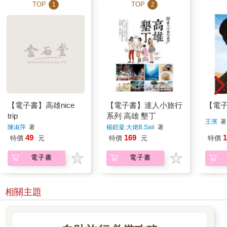
TOP
TOP
1
2
【電子書】高雄nice
【電子書】達人小旅行
【電
trip
系列 高雄 墾丁
王濱
著
陳淑萍
著
楊鎧凝.大佬B.Saii
著
49
169
1
特價
元
特價
元
特價
電子書
電子書
相關主題