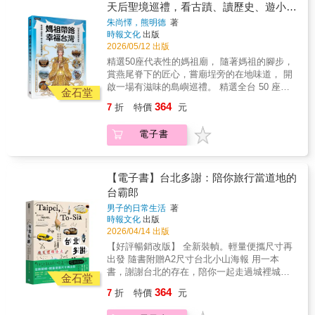
統美食# 百年菜場# 草藥食飲# 顛覆體驗# 新創
天后聖境巡禮，看古蹟、讀歷史、遊小
動人故事。
設計# 職人手作# 老屋古物【體驗Focus ／接地
鎮、吃透廟埕小吃
朱尚懌，熊明德
著
氣主題玩法／跟臺南人過好日子】主題體驗1：
時報文化
出版
傳統．臺南式想體驗臺南人的在地料理，你的
2026/05/12 出版
胃得從一早做好預備，書中介紹臺南式傳統早
精選50座代表性的媽祖廟， 隨著媽祖的腳步，
餐、下午點心、特色吃食，還有納涼式餐飲、
賞燕尾脊下的匠心，嘗廟埕旁的在地味道， 開
台菜老料理、鱔魚意麵、露天廟埕燒烤、冰果
啟一場有滋味的島嶼巡禮。 精選全台 50 座代
室，這些都是不容錯過的濃厚臺南風美食。尤
金石堂
表性媽祖廟，從北到南、由本島到離島，帶領
其占產地優勢、特別能嘗鮮的虱目魚全料理，
364
7
折
特價
元
讀者認識每一尊媽祖背後的歷史脈絡與地方故
懂得品這一味，你也可以很臺南。主題體驗2：
事。每一站除了介紹廟宇建築、信仰由來與地
顛覆．臺南式以傳統激盪新意發展出的綠植栽
電子書
方特色，也延伸規劃廟埕美食、周邊景點，讓
療癒所、中草藥自然系等餐所品牌，老屋新置
參拜不再只是進香，而是一趟結合人文、風景
的特色空間美學，還有朝聖人潮永不隨時間遞
與味蕾的深度之旅。 【本書特色】 1. 橫跨本島
減的臺南經典咖啡館，加上移居臺南的外國朋
與離島，精選 50 座代表性廟宇聖境 從繁華都
【電子書】台北多謝：陪你旅行當道地的
友們，他們熱情端出異文化饗宴，一道一道沁
會到靜謐漁村，完整收錄 50 座具備歷史脈絡與
台霸郎
入府城風格，融淬出令人驚艷的臺南顛覆新體
文化價值的媽祖廟。涵蓋全台各縣市，深入
驗。主題體驗3：藝文．臺南式在臺南這座歷史
男子的日常生活
著
澎、金、馬，最具規模的信仰版圖。 2. 行家帶
老城，讓人很難錯過、也容易愛上這其中的經
時報文化
出版
路！廟口美食 &times; 私房景點的完美提案 參
典日式建築、老建築改造的藝文空間，在最具
2026/04/14 出版
拜後的靈魂慰藉，交給在地老味道。串聯廟埕
臺南風情的巷弄中穿梭，你將驚喜發現，原來
【好評暢銷改版】 全新裝幀。輕量便攜尺寸再
旁的必吃老攤與周邊文化景點，幫你省下做功
隱身在這些風格老屋中，充滿各樣職人工匠，
出發 隨書附贈A2尺寸台北小山海報 用一本
課的時間，說走就走的一日微旅行。 3. 深度聚
正凝神創作出藝術作品，讓府城飄散質感文藝
書，謝謝台北的存在，陪你一起走過城裡城
焦！白沙屯進香與建築美學專題 特別收錄近年
金石堂
風，等你來細細品鑑。【散策Area／周區路線
外。 咖啡店、餐廳、小吃、美術館、選物店
最受矚目的「白沙屯媽祖進香」攻略，從參與
364
7
折
特價
元
走起來／繞進巷弄總有驚喜】讓初訪者驚豔、
&hellip;&hellip;超過50個精選據點，不一樣的台
方式到文化背景全解析。更深度導覽燕尾飛
再訪者流連的，就是臺南那一條又一條、讓人
北就在眼前。 音樂祭、爬山、花藝體驗、夜
簷、剪黏藝術與匠師手藝，讓你從此看懂廟宇