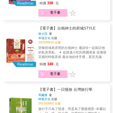
底蘊、城市文化觀察☆ 書衣收錄【6條主題路
336
機， 充滿人生滋味的便利商店、滿街「找茶」
Readmoo
特價
元
了。」 還有專為小孩設計的某種捲心餅，
線插畫地圖】☆ 書衣即地圖，即刻出發探索！
的年輕人&hellip;&hellip; 本書就是她嚴選出超
只靠一句廣告詞「越冰越好吃」，就賣超過半
從老城時光到眷村記憶，從木藝匠心到文學書
過100種， 你上網也不一定查得到的好味與好
電子書
世紀。 你猜出來了嗎？ 經典蘇打餅自然の
香，桃園的文化風景豐富而多元。精心規劃的6
物──也是她的愛臺證明。 ◎日本太太眼中最強
顏，吃法一點都不自然， 日本太太強推最美
條主題路線都有專屬插畫地圖，無需額外準
的伴手禮 你可能吃過紅茶口味、香草口味、
味的吃法，臺灣小編居然沒試過！ ◎外食餐
備，感受桃園最真實的溫度。不僅走訪主題路
蔓越莓口味的鳳梨酥， 但青草茶鳳梨酥呢？
具，日本太太看了好吃驚 邦提圈、果汁箸
線，你還可以從書中挑選我們額外推薦的【同
【電子書】台南紳士的府城STYLE
這間位於龍山寺附近有74年歷史的麵店製作
籠、一口乾光飲品的臺灣啤酒杯、 粉色免洗
場加映】景點，打造專屬自己的桃園文化探索
林大同
著
的甜點， 還曾得過亞太地區伴手禮金獎！ ◎
餐具、美耐皿碗盤， 還有舀湯、撈菜、炒
之旅，讓每一步都成為收藏城市記憶的美好時
幸福文化
出版
只要有醬，人人都可當食神。 燙青菜淋醬油
菜、盛飯皆可的萬用大湯勺， 這些只有小吃
光！【關於本書】伴隨著12種在地視角，走進
2025/09/10 出版
膏、吃水餃蘸烏醋、煮麵線滴些香油
店才會看到的特殊器皿，作者都想買回家當收
桃園最有溫度的角落，從桃園老城的百年街
穿梭府城巷弄間的台南紳士 邀請你一起探訪他
&hellip;&hellip; 若覺得還不夠味，就加一匙
藏品。 青草味的鳳梨酥、插滿筷子的果汁
廓、到大溪木藝的匠人精神，從眷村記憶的光
的私房景點。 ✦ 從路邊小吃到異國美食 從雅致
辣椒醬。什麼菜都能滴，什麼醬最速配， 哪
機、滿街「找茶」的年輕人&hellip;&hellip; 日
陰故事、到文學桃園的書香滿城，從美術館群
宮廟到時髦茶座 最在地的伴手禮，甚至充滿故
些臺式品牌醬料，連日本太太也愛用？ ◎來都
本太太嚴選，日本人、外國人眼中的100種「愛
的藝文脈動、到土地公與虎爺的信仰，6條主題
事的理容院&hellip;&hellip; 帶你用五感探索府
來了，無法抗拒的誘惑 某某捲心酥，只要一
臺灣證明」，你能得幾分？
349
路線，帶你發現桃園最迷人的文化風景。6大主
Readmoo
特價
元
城的隱藏滋味。 ✦ 👍58個景點👍8間親民宮廟
擺上桌，大人的話題就變成：「我好像吃太多
題 深描在地文化如何演繹精彩！穿越老街與新
&times; 5條深度散步路線 &times; 7間在地好
了。」 還有專為小孩設計的某種捲心餅，
城的縫隙，桃園的記憶在巷弄間低語，一步一
電子書
評伴手禮 &times; 4家紳士必訪理容院
只靠一句廣告詞「越冰越好吃」，就賣超過半
步拾起文化的溫度與歲月的風景。這不只是一
&hellip;&hellip; ▍隨書附贈：台南舊城區美食
世紀。 你猜出來了嗎？ 經典蘇打餅自然の
本旅遊書，更是一次收藏溫柔深刻的城市文化
散步地圖 ▍ 一位總是低調體驗、真誠分享
顏，吃法一點都不自然， 日本太太強推最美
漫遊時光。 ▍老城時光的印記 ▍聚焦桃園與中
的台南人──林大同，從台南「城外人」的視
味的吃法，臺灣小編居然沒試過！ ◎外食餐
【電子書】一日慢旅 台灣旅行學
壢老城區，展現城市歷史層疊下的人文風采。
角，細膩地記錄下自己觀看了三十多年、歷久
具，日本太太看了好吃驚 邦提圈、果汁箸
馬繼康
著
▍慶典文化與生活融合 ▍以大溪木藝生態博物
彌新卻鮮為人知的府城日常風景。 而本書
籠、一口乾光飲品的臺灣啤酒杯、 粉色免洗
時報文化
出版
館與「大溪大禧」為核心，閱讀地方節慶與木
則精選出他所熱愛的日常滋味與人文風景，不
餐具、美耐皿碗盤， 還有舀湯、撈菜、炒
2025/09/02 出版
藝文化如何融入在地生活。 ▍藝文廊帶的活力
論是吃喝美食或城市角落，處處穿插了府城人
菜、盛飯皆可的萬用大湯勺， 這些只有小吃
旅行不只為了抵達，而是為了慢慢感受--本書以
▍導覽桃園市立美術館及其周邊，探索機捷沿
才知道的小撇步，以及唯有在地人才知道的點
店才會看到的特殊器皿，作者都想買回家當收