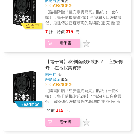
離島出版
出版
錄場館實用資訊，隨時出發※ 手寫筆記 ✕ 情感
自然步道探險者，或是生態觀察家，都能找到
本，對故鄉府城真摯告白的情書， 也是一本，
2025/08/20 出版
紀錄——旅行散記小筆記，心得感受不留白
最適合的路線。3.季節推薦，最美時刻不錯
讓旅人真正認識台南的指南。 ◤行內人比讚推
【隨書附贈「望安靈異寫真」貼紙（一套6
過：書中標示各景點的最佳旅行時節，捕捉最
薦◢（依姓氏筆畫排列） ✦藍白拖／風格旅
幀），每冊隨機贈送2幀】全澎湖人口密度最
動人的美景。
人、〈百工計畫〉發起人：「好討厭，看完書
低、鬼怪傳說密度最高的島嶼歡 迎 蒞 臨 蒐 奇
金石堂
後又有買車票吃台南的衝動。」 ✦臺南-杏源珈
去澎湖跳島旅行 千萬別跳過望安島！這裡有全
琲：「就像坐在廟埕聽老台南人分享眉角，大
315
7
折
特價
元
澎湖密度最低的人口 vs. 數量破表的靈異傳說
同寫的每一句都有氣味、有感情，行行腳腳攏
加入《望安傳奇》的踏查漫遊讓鄉親口耳流傳
踩在咱的日常裡，不是寫給觀光客看的表面風
電子書
的202則怪談引路領你走進離島望安的「幽冥人
景冊。」 ✦葉怡蘭／飲食生活作家‧《Yilan美食
間．心靈景點」《望安傳奇》獨家揭露．觀光
生活玩家》網站主人：「直到離了台南、北上
指南不會告訴你的——潭門港＆布袋港｜潭門
住居，才一年年越發深刻感受到，台南人的生
港是望安的對外交通門戶，天然的布袋港灣則
【電子書】澎湖怪談妖獸多？！ 望安傳
活，如此愜意&mdash;&mdash;這愜意，非僅
是傳統望安居民的生計所在，但你可知道，早
奇—在地採集實錄
來自步調的悠慢、氛圍的輕鬆，更出乎對生活
年望安人泊船、採海螺、抓章魚時，竹竿鬼、
裡每一細節的專注講究、認真看待。而此書正
陳朝虹
著
攔路鬼、牛車鬼……眾鬼紛紛出沒兩港灣，嚇
清晰展現出這般既專注又愜意之境與樂，讀之
離島出版
出版
你一把之餘不忘幫忙推車上坡。西安水庫｜從
2025/08/20 出版
相契，處處共鳴。」 ✦棋子／癒旅京都粉專版
望安國中後方的澎34道路往西安水庫方向，千
主：「多年來，大同在他的粉專不斷的告訴我
【隨書附贈「望安靈異寫真」貼紙（一套6
萬小心通行，要是感到一陣冷風吹過，切莫左
們台南真正的模樣，以及那些巷弄裡的醍醐
幀），每冊隨機贈送2幀】全澎湖人口密度最
右張望，免得遇見臉皮掀開、鮮血直流的小女
味，如今終於要付梓出版，真的是廣大的台南
低、鬼怪傳說密度最高的島嶼歡 迎 蒞 臨 蒐 奇
孩向你求救……西安砲台｜明、清留下的砲台
Readmoo
迷最大的福氣。」 ✦陳郁菁／林太做什麼：
去澎湖跳島旅行 千萬別跳過望安島！這裡有全
遺跡，想瞻仰歷史最好不要摸黑前去，以免遇
315
特價
元
「台南是慢旅與味蕾的天堂，透由大同在地又
澎湖密度最低的人口 vs. 數量破表的靈異傳說
見一群穿著藏青長袍、頭髮繫辮的「人」垂頭
獨特的視角，紀錄著府城現代迷人的面貌，跟
加入《望安傳奇》的踏查漫遊讓鄉親口耳流傳
四處來去，要是看到雙手捧扶頭部的人朝你走
電子書
著大同再次愛上台南吧！」 ✦莊雅閔／糖果廚
的202則怪談引路領你走進離島望安的「幽冥人
來，務必快速離開，免得雙腿嚇到無力逃跑。
房主理人：「讓在地人點頭、旅人著迷的台南
間．心靈景點」《望安傳奇》獨家揭露．觀光
望安機場｜當機場還不是機場，而是人稱「黑
私房書。府城風味與人情都藏在細節裡，跟著
指南不會告訴你的——潭門港＆布袋港｜潭門