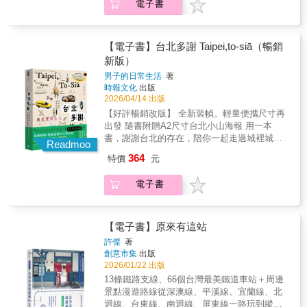
電子書
轉個彎就遇見驚喜的周區街道。孔廟、美術
市......6個在地日常旅行提案，完美詮釋旅行即
建築的門道。 4.最有溫度最接地氣的人文導覽
館、臺南國家美術館、赤崁樓、鴨母寮市場、
生活。 台北的美，台北的可愛，台北的意猶未
告別生硬的歷史教條。我們用最接地氣的筆
安平老街、漁光島⋯⋯，這些最受居民、旅人
盡， 都在這本關於台北的旅行書，一覽無遺。
觸，將神像特色、民間傳說與地方人情味化為
喜愛的遊逛路線，本書以清楚的分區方式，集
一幅幅動人的日常畫面，讓你忍不住想要一探
【電子書】台北多謝 Taipei,to-siā（暢銷
動人故事。
結當中的人氣景點，隨意挑選一條路線出發，
究竟這座迷人的城。 從人、從生活的氣息、從
新版）
就能循景點踩逛前進，玩懂臺南的精華區域。
有溫度的場域，陪你一起感受台北。 藉著獨特
男子的日常生活
著
【附錄／嚴選臺南散策路徑】羅列書中介紹的
的視角，溫情的筆觸，捕捉盆地裡外的風景，
時報文化
出版
特色店家，出發前可作為「路線索引規劃
組織成一本可以反覆咀嚼回味的台北現場。台
2026/04/14 出版
表」，旅行中可當作「臺南踩點達標紀錄
灣人，會重新認識這個總是創造驚喜的都會。
【好評暢銷改版】 全新裝幀。輕量便攜尺寸再
表」，打造你的專屬臺南走逛回憶筆記。本書
異鄉人，會愛上這座處處都值得玩味的城市。
出發 隨書附贈A2尺寸台北小山海報 用一本
特色傳統v.s顛覆讓人玩不膩的臺南！[府城食
距離初版上市的時間，我們一起翻過疫情的高
書，謝謝台北的存在，陪你一起走過城裡城
飲：臺南風味，讓你停不了口]從臺南式早餐充
峰，迎來開放的新世界，台北這座城也悄悄地
Readmoo
外。 咖啡店、餐廳、小吃、美術館、選物店
滿朝氣地展開體驗，一路悠哉吃到臺南人最愛
蛻變，有點店家選擇暫時休息，有些店家搬
364
特價
元
&hellip;&hellip;超過50個精選據點，不一樣的台
的午後點心時光、逛百年菜市場、納涼式餐
遷，於是男子們重新上路，悉心整理這些心頭
北就在眼前。 音樂祭、爬山、花藝體驗、夜
飲，跟著在地人隨興品嘗心頭好的那一攤一
好，增減刪補，完成了「台北多謝2.0」。 男子
電子書
市......6個在地日常旅行提案，完美詮釋旅行即
味，幾乎化身臺南居民一日生活系列。[職人手
們試著從他們生長的起點-台北，用他們的眼
生活。 台北的美，台北的可愛，台北的意猶未
作：經典好味，沉浸古藝翻新]臺南日式建築巡
光，分享台北，用台北的美，向世界發聲。這
盡， 都在這本關於台北的旅行書，一覽無遺。
禮、老屋藝文空間、特色建築延展出的經典巷
是一本無論國籍、年齡、性別都能隨意地翻閱
一幅幅動人的日常畫面，讓你忍不住想要一探
【電子書】原來有這站
弄、以及隱身其中散發藝匠氣質的工作室，新
的旅遊書，會在書裡找到自己期待的去處，或
究竟這座迷人的城。 從人、從生活的氣息、從
舊融合建築，配合體驗空間的美學，遊逛其
是感動的生活畫面，因為這些，都來自台北這
許傑
著
有溫度的場域，陪你一起感受台北。 藉著獨特
中，全身都沾染濃厚文藝氣息。[建築巡禮：古
創意市集
出版
座美麗的城市。 【本書特色】 》以大量的城市
的視角，溫情的筆觸，捕捉盆地裡外的風景，
巷新味，驚豔傳統閃耀]列選孔廟、美術館、國
2026/01/22 出版
風景畫面構成，輔以親身推薦的介紹文字，包
組織成一本可以反覆咀嚼回味的台北現場。台
家美術館、赤崁樓、鴨母寮市場、神農街、臺
括店家景點基本情報，以區域分類，讓旅人可
13條鐵路支線、66個台灣最美鐵道車站＋周邊
灣人，會重新認識這個總是創造驚喜的都會。
南大學、安平老街、漁光島等，最受歡迎的逛
以隨著書中的安排，提前預習台北不同區域的
景點漫遊路線從深澳線、平溪線、宜蘭線、北
異鄉人，會愛上這座處處都值得玩味的城市。
街周區，跟著作者設計的「遊逛重點」、「作
魅力。 》以畫面為主要素構成的旅遊書，不分
迴線、台東線、南迴線、屏東線一路玩到縱貫