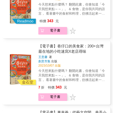
一本介紹了人文歷史傳說故事；還是一本提醒
微小範圍內的「地方」，讓「認識」不止於旅
往後的紐約經驗中，不只看見新竹、更看見台
今天想來點什麼嗎？ 翻開此書，你會知道「今
山野玩樂的安全的教戰守則。它就是一本柴山
遊的三天兩夜，而能看見一地縱貫的時間軸、
灣有更多與世界連結的可能：台灣，是一座被
天我想來點～～」。 & 食物，是你我共同的語
百科全書，帶著大家與自然和諧相處，引導讀
居民一日橫向的生活切片。 每個地方都需要故
海洋圍繞的無牆美術館，因為無牆，所以創意
言， 看著書中的食材和料理，彷彿活起來一
者發現柴山的神秘與美麗。 名人推薦 李偉文◎
事，才能定位和對外述說自己是誰。我們將人
無限。 台灣正積極走向全世界，《走進無牆美
般， 慢慢地動搖內心深處柔軟的心田 & ‧滷肉
牙醫師／作家／環保志工 許順傑◎成大醫院兼
和地的故事，濃縮成一本可以塞在口袋隨身攜
343
術館》連結紐約的忠實紀錄， 證明唯有突破空
Readmoo
特價
元
飯的口味、名稱南北各異。在北部、中部稱為
任的急診醫師／腎臟科專科醫師／毒物科醫師
帶的旅遊知識書，也是少見以「村庄里」為尺
間與時間的「地方策展力」，才是成功推銷地
滷肉飯，是用刀切碎後再滷；在南部則稱作肉
／有品味的⼩吃專家／植物學研究者／文史工
度的微觀地理學誌&mdash;&mdash;因為小，
方的關鍵之鑰。 &
電子書
臊飯，先用機器絞碎後而滷。 ‧輕提、慢移、用
作者／生態研究者 廖德嵩◎馬卡道導覽解說協
而更得以發現意料之外的事。 Micro makes
湯匙接著，先開窗再吸湯，最後吃皮，這便是
會創會理事長／生態解說環境教育志工／柴山
macro. ▲最微觀的文化誌：除了選舉和納稅，
能嘗到小籠包最美味的方法。 ‧割包的外皮用蒸
國家自然公園志工／教育部親職閱讀種子教師
我們很少感受到村、里的邊界。將視野聚焦在
的，內餡的滷三層肉通常肥瘦參半，加入酸菜
【電子書】巷仔口的美食家：200+台灣
／高市圖讀書會帶領人 &
方寸之地，反而看見更多意料之外的生活況
解油膩，無糖花生粉除了可提香之外還可吸收
最在地的小吃速寫X老店尋味
味。 ▲最深入的口袋書：因為範圍小，所以看
滷汁，最後加入香菜，perfect。 ‧用鯊魚魚漿製
得深。製作團隊實地探索一地的前世今生、居
王意馨
著
成的竹輪，炭烤師傅熟練地將魚漿均勻塗抹在
民的一日生活切片，更用嗅覺、身體感、信仰
創意市集
出版
鋼管上，再置於炭火上均勻滾動烤至金黃。 ‧把
&hellip;&hellip;走入地方。 ▲最在地的異地
2023/10/07 出版
再來米研磨成漿，往鐵製大鍋內加水燒滾，沿
感：對很多人來說，國內鄉村地方可能比國外
今天想來點什麼嗎？ 翻開此書，你會知道「今
鍋邊緣慢慢倒入，把蓋子蓋上，往下銼的米漿
更陌生。本系列標誌出台灣最小的行政單位，
天我想來點～～」。 & 食物，是你我共同的語
遇蒸氣熟而凝固，再取下後自然風乾，剪成一
以探索未知的新鮮眼光，認識在地文化。 &
言， 看著書中的食材和料理，彷彿活起來一
片一片。這就是鼎邊銼。 &hellip;&hellip; 台灣
金石堂
般， 慢慢地動搖內心深處柔軟的心田 & ‧滷肉
「呷飽沒」是一種日常問候，不管在什麼場合
343
7
折
特價
元
飯的口味、名稱南北各異。在北部、中部稱為
都可以此來代替「你好」的人情問候，「飲
滷肉飯，是用刀切碎後再滷；在南部則稱作肉
食」早已成為我們的共同語言，橫跨時間與空
電子書
臊飯，先用機器絞碎後而滷。 ‧輕提、慢移、用
間，融合的多種不同文化和風土。 那麼「台灣
湯匙接著，先開窗再吸湯，最後吃皮，這便是
味」是什麼？ 「每個人心中的美味，或許就是
能嘗到小籠包最美味的方法。 ‧割包的外皮用蒸
在『吃』當下的回憶。」&時間一久，記憶會漸
的，內餡的滷三層肉通常肥瘦參半，加入酸菜
【電子書】裏嘉義：從藝文空間、巷弄小