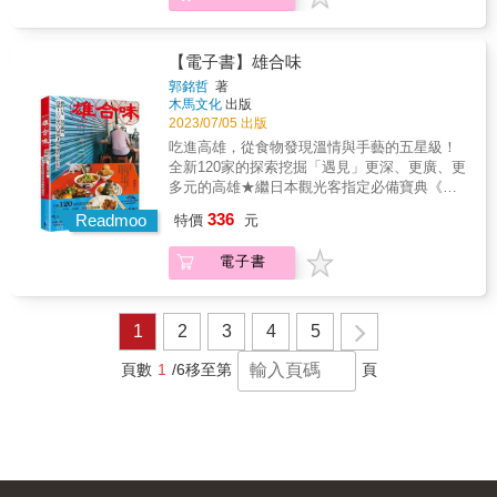
設計理念】 將傳統融合現代，除了熱門的店，
房』 蘿潔塔 飲食生活作家‧《Yilan美食生活玩
你遇見最有個性的嘉義！ & 裏，代表事物內
也希望把在地感具體呈現，尤其以雙忠廟的燈
家》網站創辦人&&葉怡蘭 boven 雜誌圖書館創
側，不為人知的那一面。 & 書中蒐集了自然野
籠來畫龍點睛。封面用紙選擇維納斯雪莎紙，
辦人 周筵川 &
趣、古蹟老屋、風格選物店等，有阿里山的群
【電子書】雄合味
以高雅柔和的光澤呈現絳紅底色；內頁更精選
木壯闊、沿岸地帶的波光粼粼，也有住在街廓
郭銘哲
著
了微塗御紙，手感與視覺俱佳，不過於飽和卻
裡的市井小民。從臺日混血的祕密酒吧，到電
木馬文化
出版
更趨於自然。 & 本書特色 & ＃主題式規劃：可
影拍攝地的東石壽島，每一幕都是迷人的裏嘉
2023/07/05 出版
快速對應偏好的景點類別與推薦路線。 ＃新興
義。 & 最迷人的旅行方式，原來嘉義還可以這
吃進高雄，從食物發現溫情與手藝的五星級！
景點全收錄：包含花磚博物館、品皇咖啡觀光
樣玩！ ✦嘉義公園內的「史蹟資料館」，竟是
全新120家的探索挖掘「遇見」更深、更廣、更
工廠等。 ＃在地人美食清單：椪皮麵、魯熟
和服體驗的熱門地點？ ✦經過大翻修，「一樂
多元的高雄★繼日本觀光客指定必備寶典《雄
肉、草魚湯要吃這家才對味。 ＃超狂趣味特
酒家」即將成為復古又時髦的回憶空間！ ✦除
好呷》後再一力作★一本有故事、有美味、有
輯：求財求愛情的廟宇、特色調味料大全、質
336
了飽覽高山雲海，記得到「山角鐵茶屋」體驗
Readmoo
特價
元
感動的飲食書2023年全新全區高雄美食紀錄耗
感咖啡廳巡禮。
喫茶文化。 ✦一探「青田寺」旁的無名小吃
費10年，踏查大高雄120家店的味蕾地圖＊隨書
攤，既能飽餐一頓又可以享庇佑。 & 【裝幀與
電子書
附贈｜10條最貼地的尋味/行旅路線手繪高雄區
設計理念】 將傳統融合現代，除了熱門的店，
域地圖＊橫跨百年，從雄「好」呷到雄「合」
也希望把在地感具體呈現，尤其以雙忠廟的燈
味，是專屬於高雄人的百年好合「合味」一
籠來畫龍點睛。封面用紙選擇維納斯雪莎紙，
詞，已超脫美味與否的層次，屬於一種精神性
1
2
3
4
5
以高雅柔和的光澤呈現絳紅底色；內頁更精選
的療癒，是「這是我愛的生活，貼合我自己口
了微塗御紙，手感與視覺俱佳，不過於飽和卻
味最重要」的完整意念。◆合味，不僅好味，
頁數
1
/6
移至第
頁
更趨於自然。 & 本書特色 & ＃主題式規劃：可
更是精神滿足流連在高雄小吃攤頭，仔細拉長
快速對應偏好的景點類別與推薦路線。 ＃新興
耳朵，若料理可口，老高雄們泰半不會用「好
景點全收錄：包含花磚博物館、品皇咖啡觀光
食」（h&oacute;-tsia̍h）二字，而是用傳神的
工廠等。 ＃在地人美食清單：椪皮麵、魯熟
「合味」（ha̍h-bī）來形容。「合」，說白了，
肉、草魚湯要吃這家才對味。 ＃超狂趣味特
是一種長久以來，藉由集體意識所匯聚出的在
輯：求財求愛情的廟宇、特色調味料大全、質
地認同感，在土親的鮮味裡，生活的況味裡，