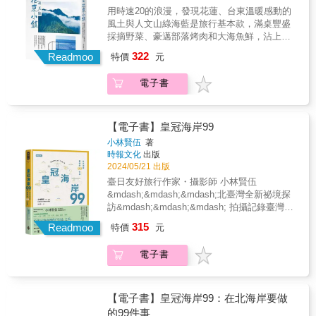
指南》作者郭佩怜和她在各領域的厲害朋友
落的紅糯米、太魯閣族感恩祭與傳統美食，讓
好 地 方 。 』 & 旅行世界各國後，還是覺得台
用時速20的浪漫，發現花蓮、台東溫暖感動的
們，將挑剔的眼光從台北擴大到台灣22個縣
旅人了解更多文化底蘊，以及充滿人情味的後
灣最棒！ 這裡是亞洲最民主、最多元也最熱情
風土與人文山綠海藍是旅行基本款，滿桌豐盛
市，懷著一顆愛台灣的心，挑戰製作世界第一
山美好。▍有最遙遠部落之稱、獲頒「全球百
有趣的地方。 只要相處久了，就能確實體會台
採摘野菜、豪邁部落烤肉和大海魚鮮，沾上特
本中英雙語的台灣風格旅遊書《GOOD EYE 台
大綠色旅遊地」殊榮的花蓮吉拉米代，吹著迷
灣的好，甚至捨不得離開。 「我們是小國小
製小米辣，是花東在地獨有的盛情款待。喝著
灣挑剔指南》，收錄各地的風格店家、年度活
322
人南風，翠綠稻田銜接湛藍天空，彷彿天空之
Readmoo
特價
元
民，但是我們是好國好人。」────言論自由鬥
紅烏龍的甜香，美好在旅程中慢慢回甘。厭倦
動、在地刊物與深度特輯等，成為探索台灣的
城下的夢幻梯田，神秘又魔幻&hellip;&hellip;▍
士鄭南榕 如果要用一句話來介紹台灣，沒有
了一成不變的都市旅行，歡迎你光臨花東小
最佳起點。& && & 『 為 什 麼 需 要 這 本 書
部落柑仔店牆面的符號和名字，衍生出一種在
電子書
比這更好的描述， 如同台北是被低估的城市，
鎮！即便是大海，從花蓮到台東，也有著不同
？ 』 & 重新發現台灣的魅力 &rarr; 拿來練英文
地生存方式，販售的是親近土地與人的情感。
台灣也絕對是被低估的國家！ 趕快來吧，只要
的色階藍，放眼望去的青山，也隨著四季，綻
也不錯（誤） 從此變身旅遊達人 &rarr; 可能會
東西拿了就走，金額下個月再付，柑仔店的存
來一次，你就會知道所謂好國好民，好在哪
開鮮豔紅、橙、黃、綠絢麗色彩。除了花蓮、
被稱讚有好眼光！ 掌握台灣最秘密精彩的地方
在，成了比里民活動中心還要人氣的交流形式
裡。 & 『 充 滿 趣 味 與 溫 度 的 台 灣 風 格
玉里、瑞穗，台東、鹿野、池上、長濱、成功
【電子書】皇冠海岸99
&rarr; 喜歡的店也許會客滿（抱歉了） 外國朋
&hellip;&hellip;▍鹿野鄉龍田村從卑南族人的獵
旅 遊 書 ！ 』 & 台北是個可愛、對旅人友善的
等必訪城鎮景點，更踏上花東鮮為人知的部落
友來，再也不用當地陪！ &rarr; 相當適合拿來
小林賢伍
著
場、日據時代移民村，開發成如今的農田與茶
城市，是認識台灣的最佳起點。 不過台灣各地
如萬榮、豐濱、延平、大武等，帶回許多部落
做國民外交 『 怎 麼 個 挑 剔 法 ？』 & 綜
時報文化
出版
園風光，孕育出口感香甜的台東紅烏龍，騎著
也有著自己的個性與姿態，一個都不能被忽
文化、人文故事和在地傳統活動，如太巴塱部
2024/05/21 出版
合設計、選品、氛圍、服務、環境、口碑等面
腳踏車慢慢逛，剛剛好&hellip;&hellip;▍池上早
略。 & 因此，暢銷書《GOOD EYE 台北挑剔
落的紅糯米、太魯閣族感恩祭與傳統美食，讓
向 有自信帶著友人去的地方 考慮店家間的多元
臺日友好旅行作家・攝影師 小林賢伍
晨的豆皮香氣喚醒活力，稻浪從翠綠轉至金
指南》作者郭佩怜和她在各領域的厲害朋友
旅人了解更多文化底蘊，以及充滿人情味的後
性與個別獨特性 & 『 使 用 說 明 』 & 全書架
&mdash;&mdash;&mdash;北臺灣全新祕境探
黃，季節更替，在池上留下最迷人的專屬代表
們，將挑剔的眼光從台北擴大到台灣22個縣
山美好。▍有最遙遠部落之稱、獲頒「全球百
構： 北台灣／中台灣／南台灣／東台灣與離島
訪&mdash;&mdash;&mdash; 拍攝記錄臺灣的
色&hellip;&hellip;▍台東大武山南排灣族，利用
市，懷著一顆愛台灣的心，挑戰製作世界第一
大綠色旅遊地」殊榮的花蓮吉拉米代，吹著迷
全新改版、最新資訊和路線更新 為了讓大家旅
『皇冠』之美 & 【臺日雙語．臺灣的皇冠
黃藤、竹編自製魚筌，順應水流放置、敲打魚
本中英雙語的台灣風格旅遊書《GOOD EYE 台
315
人南風，翠綠稻田銜接湛藍天空，彷彿天空之
Readmoo
特價
元
遊方便攜帶 《GOOD EYE台灣挑剔指南》將原
&mdash;&mdash;北海岸攝影旅遊書】 & 『祕
藤，用特殊魚鏡工具在透徹溪流裡捕魚，古老
灣挑剔指南》，收錄各地的風格店家、年度活
城下的夢幻梯田，神秘又魔幻&hellip;&hellip;▍
本四小冊合而為一： 可以隨心所欲拿一本就出
境&times;１０』 『住宿設施&times;２』 『美
傳統的漁獵卻有著滿滿的生活智慧
動、在地刊物與深度特輯等，成為探索台灣的
部落柑仔店牆面的符號和名字，衍生出一種在
電子書
發，一本通行全台灣 & 全台灣22個縣市皆分為
食&times;２８』 『上山下海&times;３』 『北
&hellip;&hellip;▍成功鎮的港口飲食文化自成一
最佳起點。& && & 『 為 什 麼 需 要 這 本 書
地生存方式，販售的是親近土地與人的情感。
兩部分介紹，前半部分門別類挑出500家好店，
海岸風景&times;４３』 『祕境・無名風景
格，點一碗米苔目豪邁灑下跳舞柴魚，再至隔
？ 』 & 重新發現台灣的魅力 &rarr; 拿來練英文
東西拿了就走，金額下個月再付，柑仔店的存
涵蓋5大類：「藝術與文化」、「設計與生活風
&times;１０』 『空拍攝影&times;３』 & 淡水‧
壁攤位叫一份生魚片，這就是「成功人士」每
也不錯（誤） 從此變身旅遊達人 &rarr; 可能會
在，成了比里民活動中心還要人氣的交流形式
格」、「食材與料理」、「音樂與酒精」、
八里‧五股‧三芝‧石門‧金山‧萬里‧基隆
日獨特的早餐Style&hellip;&hellip;▍跟著海女
【電子書】皇冠海岸99：在北海岸要做
被稱讚有好眼光！ 掌握台灣最秘密精彩的地方
&hellip;&hellip;▍鹿野鄉龍田村從卑南族人的獵
「住宿與放鬆」，每個分類下介紹 6家精選好
&mdash;&mdash;北海岸絕美景點推薦９９
從海岩撿拾cekiw螺和fafako月光螺，放置鐵網
的99件事
&rarr; 喜歡的店也許會客滿（抱歉了） 外國朋
場、日據時代移民村，開發成如今的農田與茶