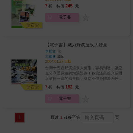
資訊。不妨跟隨作者的腳步，趁著週休二日，
245
7
折
特價
元
安排一趟山野之旅，輕鬆體驗野外泡湯的好處
與樂趣。
電子書
金石堂
【電子書】魅力野溪溫泉大發見
李麗文
著
大都會
出版
2004/01/27 出版
台灣十五處野溪溫泉大蒐集，容易到達，讓您
充分享受原始的泡湯樂趣！各篇溫泉並介紹附
近值得一遊的風景區，讓您不僅身體暖呼呼，
心也放鬆了！另外提供週邊食宿資料，讓您利
182
金石堂
7
折
特價
元
用週休二日安排一趟充實又愉快的山野之旅！
台灣獨特的地理條件孕育出許多不同的地
電子書
形景觀，野溪溫泉就是其中之一。在今日的台
灣，泡溫泉幾乎已經是國民運動，除了溫泉業
者提供的溫泉館之外，開始有不少民眾想要親
臨溫泉發源處，感受第一手的溫泉。試著想
1
頁數
1
/1
移至第
頁
像，穿過森林，享受自然原始的風貌，身體也
達到了運動的效果；到了野溪溫泉，呼吸新鮮
空氣，欣賞迷人風景，身體卻浸在熱呼呼的溫