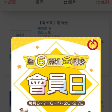
篩選
排序
圖片
條列
【電子書】湯自慢
楊雅雯
著
原點
出版
2007/11/26 出版
日本人說：泡湯，不簡單！ 一位台灣女生嫁作
日本媳婦的泡湯究極大作戰 看遍各種私
湯、珍湯、祕湯、怪湯、錢湯、美人
湯…… 為什麼日本人愛洗澡，更懂得洗
224
Readmoo
特價
元
澡？ 不倫戀，為什麼總在溫泉旅館發
生？ 組一團專門搜尋原湯的溫泉登山
電子書
隊？ 哪些日本溫泉旅館一定要
去？ ......沒看過本書，別說你懂得泡
湯！ ■ 台灣女兒嫁作日本媳婦的泡湯體驗
分享 ■ 從日本浴衣、失樂園，窮究日本裸
【電子書】瑪杜莎艷遇鮮境
身文化的內涵與逸樂。 ■ 提供達人嚴選的
瑪杜莎
著
日本名泉秘湯旅館及錢湯指南。 ■ 細說男
大旗
出版
女混浴、湯女等日本沐浴文化的細節、源流和
2007/02/01 出版
趣聞。 ■ 美人湯、黃金湯、顏面冷卻等，
旅行豐富了我的眼界，開啟了我人生的窗，也
日本泉質與療效的知識引介。 「極樂」在
帶領我走出一次又一次的困境， 而每次旅行中
法國是紅酒文化，在中國是飲食文化，在日本
意外出現的豔遇，卻是我從沒想過的，一切都