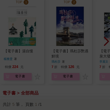
TOP
TOP
1
2
【電子書】湯自慢
【電子書】瑪杜莎艷遇
【電
鮮境
泉大
楊雅雯
著
瑪杜莎
著
李麗文
224
126
特價
元
7
折
特價
元
7
折
電子書
電子書
電子書 > 全部商品
共計
5
筆， 頁數
1
/1