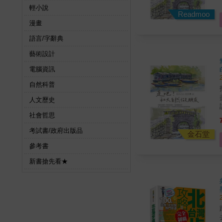
輕小說
氣候
Readmoo
漫畫
語言/字辭典
藝術設計
電腦資訊
自然科普
人文歷史
讀。 本書分別依照捷
社會哲思
考試書/政府出版品
氣候
金石堂
參考書
新書搶先看★
踏
去！ 依照難易度分類，