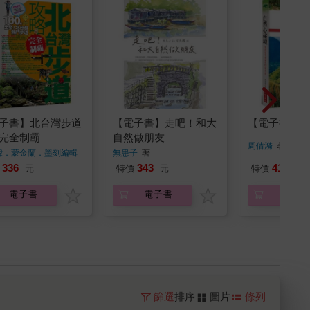
子書】北台灣步道
【電子書】走吧！和大
【電子書】自
完全制霸
自然做朋友
周倩漪
著
緯．蒙金蘭．墨刻編輯
無患子
著
336
343
413
元
特價
元
特價
元
電子書
電子書
電子書
篩選
排序
圖片
條列