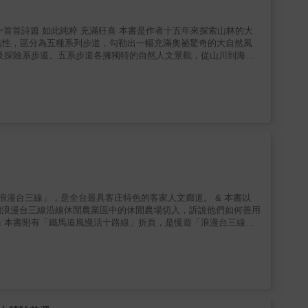
忠與張宗輝體內仍騷動著，他們期盼這趟古典帆船行旅，能引起更多
照片，忠實呈現環島旅途的悲歡
結性，區分為五種系列步道，勾勒出一幅充滿奧祕驚奇的大自然風
洗滌憂傷，撫慰心靈。聆
，療癒系步道是一首首愛與光的詩篇。 當好奇心油然升
風采。鬼斧神工的奇岩造化，黃金城市的不滅傳奇，趣味系步道開啟
道、開發身體動能的探險系步道，讀者可依照自己的身心需求，選擇
。 2. 精選52條路線通往自然心靈祕
大神隱之池、眺望碧海藍天的童話草原、墜入季節魔法的繽紛花境、
三線」，是全台最具客庄特色的客家人文廊道。 & 本書以
度接觸近郊山野，勾起每個人心中的祕境魂。 3. 開啟感官
個浪漫台三線沿線休閒農業區中的休閒農場切入，訴說他們如何善用
鑰，透過視覺、聽覺、嗅覺、味覺、觸覺之五感體驗開發，及各種
運用在日常生活中。 4. 樣貌多元與分級的步道
等，體驗不同型態的天然或人工步道。在自然風貌上，包含森林、草
可探索。步道由淺入深，從一顆星到三顆星，讓讀者可依照自身程
道的適合季節、雨天上路是否適宜、預估步程時間、開車及大眾運輸