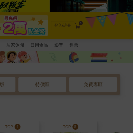
0
登入/註冊
電
居家休閒
日用食品
影音
售票
o版
特價區
免費專區
TOP
TOP
TOP
4
5