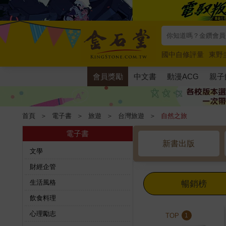
國中自修評量
東野
唯紅花綻放
奧德賽
會員獎勵
中文書
動漫ACG
親子
首頁
＞
電子書
＞
旅遊
＞
台灣旅遊
＞
自然之旅
電子書
新書出版
文學
財經企管
生活風格
暢銷榜
飲食料理
心理勵志
TOP
1