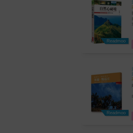
我不惜
光。 這五大系列步道
洋
Readmoo
全
Readmoo
度，
寶