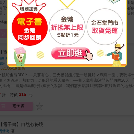
自然料理、手藝餐桌， 探訪與山林氣息相通的廚房， 獲得山的款待 & 山是一座廚房，當走近山腳、走進山裡，就好像走入一處處各自具備獨
的廚房。 & 在山裡，好幾次經驗的都不是快速爐和瓦斯，循環自山林的柴火有自己的慢溫煮法，有著來自山的訊息：關於提醒你無需急
躁，必須耐心花上時間的「等待」。等候休養生息，等待季節使果樹成熟，等
帶領讀者看見不同地理環境樣貌中孕育料理的場所，也是烹煮人文風土的所在：以泥土砌成的
294
特價
元
爐火窯、獨力建造的土團屋、自在耕種香草葉菜的小農園，也能看見因風災遷
落媽媽如何連結大地媽媽的土地智慧。 除了來自山林的料理食材，陪伴餐桌的手作器物，源自泥土、稻梗、礦石和原木，植物纖維的編織和
電子書
染色，山林的自然形貌以各種農藝手作技術進入人們的生活，陶碗、植物染布、廢柴再生、
，自然土石皆以另一種生命風景循環在飲食日常裡。 & 淺山、深山篇章末，也各穿插一位帶路人的親山路線，以更理解高雄山林的視角，跟著
路人認識動植物生態、溪水河川、人與聚落的故事。 & 最後的篇章，則藉由餐飲領域中不同的料理人展現，分享各自擅長的風格餐食，認識來
自高雄山林的食材故事，以及透過他們的料理又如何交集出創意美味，感受山的廚房其實與你我很靠近。 &
【電子書】造自己的船，環我們的島
O型縱走路線，我們往山裏走，也終究要回到自己安住的所在。以食為引，探
陳明忠
著
高雄的山野，提醒我們保持謝意和敬意，品味生活成一個生命的圓。
釀出版
出版
2021/05/19 出版
帆船也能DIY？──只要有心，三夾板就能打造一艘帆船 ✓環島一圈，要取得十五「國」簽證？──海上在走，公文要有，與政府機關的斡旋全紀
！──和天象與潮汐鬥智鬥勇的26天 「浪花不斷拋來，在空中綻放於朦朧的雨中，遠遠地見到了竹圍漁港
的拱橋──這是環島航行很重要的功課，我們需要熟識且辨識出航線近岸的地形
&hellip;&hellip;而且要在一兩公里外海就能看出來。小船不若大船，
315
7
折
特價
元
人要往右坐，而不小心右傾了，人又要即刻往左移──假如移動位置有誤，你就是翻船的
潮風靡多年，無論駕車、鐵道或單車，方式五花八門。本書作者陳明忠與環島
電子書
積多年船帆經驗後，兩人決定嘗試挑戰臺灣首組以「無油電動力四點二米帆船環島一圈」雙人行船的紀錄。
市政府周旋申請公文，以及在淡水河十多次的行前練習，2018年6月17日從新
返回原點；當然，整個過程並非「一帆風順」，翻船、停泊漁港失敗、風向與
挫折，從出發的那一刻便如影隨形。幸好，憑藉陳明忠與張宗輝兩人的豐富經
【電子書】自然心祕境
洋，而畏近山；不患深水，而患淺水。舟本浮物，有桅御風，有舵辟水。」三百多年前，郁永河以《裨海紀遊》記述漂洋過
周倩漪
著