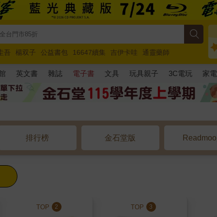
圭吾
楊双子
公益書包
16647續集
吉伊卡哇
通靈藥師
路邊攤新作
馬斯克
玩具總動員5
超慢跑
館
英文書
雜誌
電子書
文具
玩具親子
3C電玩
家
排行榜
金石堂版
Readmo
TOP
TOP
2
3