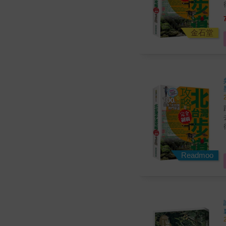
得
在
流、海
代忙
金石堂
的事
發生的
做到： 找到最
踏
去！ 依照難易度分類，
得
在
流、海
代忙
Readmoo
的事
發生的
做到： 找到最