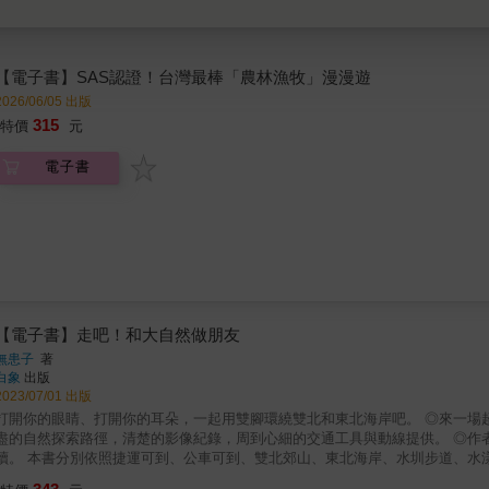
【電子書】SAS認證！台灣最棒「農林漁牧」漫漫遊
2026/06/05 出版
315
特價
元
電子書
【電子書】走吧！和大自然做朋友
無患子
著
白象
出版
2023/07/01 出版
打開你的眼睛、打開你的耳朵，一起用雙腳環繞雙北和東北海岸吧。 ◎來一場超簡單的低碳小旅行，你會發現大自然這個朋友還真是有趣。 ◎詳
盡的自然探索路徑，清楚的影像紀錄，周到心細的交通工具與動線提供。 ◎作
運可到、公車可到、雙北郊山、東北海岸、水圳步道、水漾溼地等章節，整理出48個用大眾運輸工具就可到達的輕旅地點，
現在就讓我們打開五感，從眼觀、耳聽、鼻聞、皮膚觸感、適時品嘗等形式去認識、體驗自然。 「走吧」有兩個意