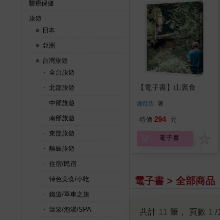
醫療保健
旅遊
日本
亞洲
台灣旅遊
全台旅遊
【電子書】山裏食
北部旅遊
中部旅遊
謝欣珈
著
南部旅遊
294
特價
元
東部旅遊
電子書
離島旅遊
住宿/民宿
電子書 > 全部商品
特色美食/小吃
鐵道/單車之旅
溫泉/泡湯/SPA
共計
11
筆， 頁數
1
/