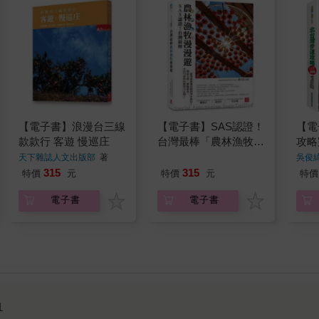
【電子書】浪漫台三線
【電子書】SAS認證！
【電
款款行 客遊 慢巡庄
台灣最棒「農林漁牧」
攻略
漫漫遊
天下雜誌人文出版部
著
吳俊
部
著
315
315
特價
元
特價
元
特價
電子書
電子書
1