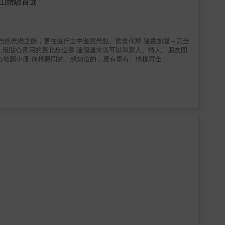
山體驗首選
拔分布而言，絕大部
紹的範圍。因此，每條步道都是當日可以來回的一日行或半日行旅
52條山徑古道是每周的誠摯邀
己，展開旅程，跟隨大自然一同脈動，生命的禮物永遠在等著你。
始進行步道之旅！ ★步道介紹★交通資訊★小叮嚀★周邊景點★周邊美食★貼心地圖小冊 你想要問的、想知道的，應有盡有、樣樣齊全！