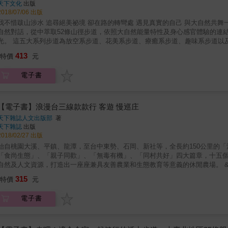
臺的見聞和感悟；三百多年後的今日，即使時過境遷，海島子民的基因在陳明
天下文化
出版
人關注臺灣的土地，以及更勇於投身自製帆船運動，閃耀海洋國度的風采。 本書特色 ▲臺灣第一本「自製無動力帆船環島」紀實手札，從識船、
2018/07/06 出版
製船到玩船，作者陳明忠與夥伴張宗輝期盼以親身實踐拋裝引玉，領進更多有志之士投入帆船運動。 ▲書中百幅
跋山涉水 追尋絕美祕境 卻在路的轉彎處 遇見真實的自己 與大自然共舞一首首詩篇 如此純粹 充滿狂喜 本書是作者十五年來探索山林的大
血汗，以少見的海洋視角回望陸地，見證臺灣繁複多樣的人文風景。
自然對話，從中萃取52條山徑步道，依照大自然能量特性及身心感官體驗的連
為放空系步道、花美系步道、療癒系步道、趣味系步道以及探險系步道。五系步道各擁獨特的自然人文景觀，從山川到海
，從古道到遺跡，豐富的視野沁入心靈。 當處在不同的身心狀態，可選擇不同類型的步道，讓大自然豐饒的寶藏滋養內在生命，將負能量轉變
413
特價
元
為源源不絕的正能量，使人重新回到平衡放鬆的存在品質。 心情渴望放鬆時，不妨卸下煩惱，投奔到海天的懷抱，躺臥草原數著白雲，在遼闊風
景中舒展胸懷。放空系步道的一望無際，令人感到天地包容，自由深呼吸。 當感官慢慢甦醒，感受四季的丰美，春櫻、夏桐、秋芒、冬楓滋潤心
電子書
扉。輕綻的花朵教人融化，楓紅留駐凜冬的燦爛，漫步花美系步道，是柔軟敞開的感動滋味。 情緒需要抒解時，就讓水
聽溪澗衷曲，沉浸湖泊環抱，任潺潺流水輕靈地帶走煩憂。還有那森林與小草的芬芳祕療
起，世界正等待旅人的探索，何妨穿越時空，發掘亙古的大地瑰麗，體驗人文
然的想像力，為生活注入樂趣與創造力。 身心將邁向擴展，步入充滿未知的蠻野山域。縱橫岩峰，探勘身手膽識；穿梭雲霧森林，驚嘆奇幻魔
【電子書】浪漫台三線款款行 客遊 慢巡庄
戒重現。探險系步道讓人超越自我極限，重新盈滿歡悅的能量。 本書特色 1. 全新五大系列身心自導式步道：適合放鬆歸零的放空系步道、滋潤柔
天下雜誌人文出版部
著
軟心靈的花美系步道、撫慰深層情緒的療癒系步道、體驗感知樂趣的趣味系步
天下雜誌
出版
最滋養而契合的山林旅徑！完全自導式步道，讓身體智慧與大自然寶藏結合，隨時調整能量，注入生命活力
2018/02/27 出版
境：祕境存在於豐富的自然山水裡，也藏在感官與心靈之眼中。陽明山區的兩
始自桃園大溪、平鎮、龍潭，至台中東勢、石岡、新社等，全長約150公里的「浪漫台
深入金礦傳奇的神祕通道、宛如魔戒森林的中海拔山域，景觀多樣的52條精緻路線，深
「食尚生態」、「親子同歡」、「無毒有機」、「同村共好」四大篇章，十五
之旅的28支金鑰匙：深層享受大自然的祕密訣竅，五系步道各有獨屬的感官金
自然及人文資源，打造出一座座兼具友善農業和生態教育等意義的休閒農場。 & 本書附有「鐵馬追風慢活十路線」折頁，是慢遊「浪漫台三線」
身心合一的引導練習，來探索感官洋溢的自然世界。使用金鑰匙，可以在大自然裡進行，部分也可
的最佳參考資料。
315
選擇：書中步道涵蓋了自然山徑、歷史古道、礦車輕便路、木棧道、保線路等
特價
元
原、溪流、湖泊、瀑布及海濱的步道；人文風貌則有古厝、茶園、煙道、礦坑
循序漸進地自主選擇。 5. 一目了然的地圖指引與貼心資訊：每條步道皆附有清晰而實用的地圖，詳實標明步道主徑與岔路、重要的地標指
電子書
引、周邊道路、停車處、廁所等等。步道內容提供最貼心的資訊，例如每條步
方式、危險或注意路段提醒，讓健行成為安心而愉悅的享受。 當情緒與身體發出呼喚，五系步道正是回應需求、轉化能量，並帶來絕妙體驗的藏
圖，更好的是，它就在離我們不遠處。 每個系列步道，均有啟動感官之旅的金鑰匙，透過簡單而實用的入門練習，例如特定的呼吸、五感開發