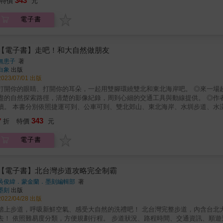
343
特價
元
思，邀請大家一起走向大自然；另一個就是真的用雙腳走吧！ 經過數年的慢行走讀後，深深感受到雙北地區的得天獨厚，有美麗的山海、宜人的
更有便利的交通。 只要你願意，包含都會公園、郊山步道、山溪水圳、溼地埤塘、岬角漁港，只要走出捷運、搭上公車，用雙腳就可以走得
電子書
很精彩。 &
【電子書】走吧！和大自然做朋友
無患子
著
白象
出版
2023/07/01 出版
打開你的眼睛、打開你的耳朵，一起用雙腳環繞雙北和東北海岸吧。 ◎來一場超簡單的低碳小旅行，你會發現大自然這個朋友還真是有趣。 ◎詳
盡的自然探索路徑，清楚的影像紀錄，周到心細的交通工具與動線提供。 ◎作
運可到、公車可到、雙北郊山、東北海岸、水圳步道、水漾溼地等章節，整理出48個用大眾運輸工具就可到達的輕旅地點，
現在就讓我們打開五感，從眼觀、耳聽、鼻聞、皮膚觸感、適時品嘗等形式去認識、體驗自然。 「走吧」有兩個意
343
7
折
特價
元
思，邀請大家一起走向大自然；另一個就是真的用雙腳走吧！ 經過數年的慢行走讀後，深深感受到雙北地區的得天獨厚，有美麗的山海、宜人的
更有便利的交通。 只要你願意，包含都會公園、郊山步道、山溪水圳、溼地埤塘、岬角漁港，只要走出捷運、搭上公車，用雙腳就可以走得
電子書
很精彩。 &
【電子書】北台灣步道攻略完全制霸
吳俊緯．蒙金蘭．墨刻編輯部
著
墨刻
出版
2022/04/28 出版
上步道，呼吸新鮮空氣、感受大自然的洗禮吧！ 北台灣完整步道，內含台北大縱走全收錄！ 涵蓋北北基宜桃竹六縣市，戶外郊遊踏青不怕沒處
方便規劃行程。 步道狀況、路程時間、交通資訊、順遊景點、旅行建議一目了然！ & 你& 有多久沒走向大自然呢？ 還記