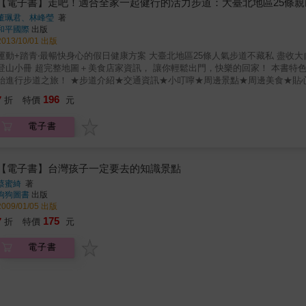
【電子書】走吧！適合全家一起健行的活力步道：大臺北地區25條親
及肢體運用、冥想與觀想等等，幫助每一位接近山林的人，尋找到通往大自然的身心祕境。 精選出爐的52條特色步道，以海
董珮君、林峰瑩
著
分是位於低海拔的郊山古道，少部分是中海拔的中級山，高山百岳不在本書介
和平國際
出版
程，非常容易親近與規劃。每條步道皆有標示難易程度，讀者可依照自身的程度而選擇適合的步道。 一周一步道，
2013/10/01 出版
請，來自山海，來自宇宙，更是源自於身體與心靈的深層呼喚。讓我們帶著自
動+踏青‧最暢快身心的假日健康方案 大臺北地區25條人氣步道不藏私 盡收大自然景緻之餘，更在健行之中遊覽景點、飲食休憩 隨書加贈＋完全
超完整地圖＋美食店家資訊， 讓你輕鬆出門，快樂的回家！ 本書特色 最貼心實用的臺北步道書 這個週末就可以和家人、情人、朋友開
196
7
折
特價
元
電子書
【電子書】台灣孩子一定要去的知識景點
蔡蜜綺
著
狗狗圖書
出版
2009/01/05 出版
175
7
折
特價
元
電子書