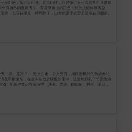
候雨水，也等待陽光，時間到了，山會把當季的豐盈呈現在你面前。
離原鄉、而重新以家鄉作物啟動生命活力的部落廚房，從餐桌上領略
傳承文化的織作與雕刻&hellip;&hellip;透過火、藉由
 閱讀這本書，概念上像翻越行走一條
訪那處與山林氣息相通的廚房，深入自然料理、手藝餐桌，這一路是
地物，地圖也要記在腦海中：沙灘、岩礁、肉粽角、村落、港口
人在上面可以優雅地翻看海圖。浪起，船身是沒有平靜的一刻，一會兒左傾，
豬隊友。」──節錄自〈第一天 看風水出發〉 臺灣環島熱
夥伴張宗輝兩位皆是資深帆船玩家，除了玩船、也熱衷於造船，在累
 歷經三個半月的造船工程、和十五縣
北市竹圍漁港出發，沿西部海岸一路南下，在26天後成功環臺一圈並
潮汐瞬息萬變、船體零件毀損、乃至面對公家單位的消極應對等種種
驗，還有許多陸上老友和陌生人的協助與鼓勵，才讓整趟旅程平安結