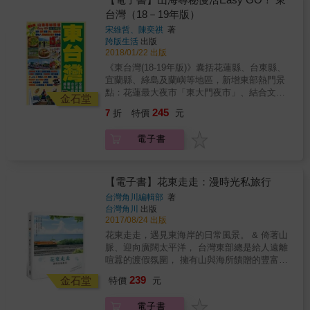
地價值 #最接地氣的台東食手冊，掌握台東食
日常美好風景，從「食」與「育」的觀點，認
台灣（18－19年版）
資訊 #採訪30位以上在地人，用對談了解台東
識新台東。 & 「食」的環節從貼近日常生活的
生活 #15歲前應該學習的15道食譜 #來台東必
宋維哲、陳奕祺
著
飲食習慣，到地域的食物特色，甚至是觀光、
跨版生活
出版
備的手冊＋從小就要讀 #「食在地、飲食文
教育、經濟層面，彼此之間環環相扣。提到城
2018/01/22 出版
化、在地認同、地區活化」價值的傳承與串接
市的印象，食物往往是第一個被提到的，例如
&
《東台灣(18-19年版)》囊括花蓮縣、台東縣、
法國波爾多有葡萄酒、日本青森有蘋果等，這
宜蘭縣、綠島及蘭嶼等地區，新增東部熱門景
些皆是以因食物好品質而出名的城市。 & 台東
點：花蓮最大夜市「東大門夜市」、結合文創
依山傍海，造就得天獨厚的地理條件，蘊含豐
金石堂
及音樂的創意市集「鐵花村音樂聚落」，以及
厚的在地食材資源、多元的部落飲食文化，以
245
7
折
特價
元
東台灣必試熱門食店：「肉羹張 龍鳳腿」和
及在地的農林漁牧產業職人；「台東食」，透
「PASA廚房」等。新版不單全面更新東台灣的
過設計、跨界、資源整合，是一本台東人與來
電子書
客運交通資料，還提供了遊走台東市的「普悠
台東的人必備的手冊。 & 本書特色 & #透過攝
瑪客運」、遊走東台灣各地的「台灣好行」詳
影、採訪、記錄、視覺化圖文等手法，創造在
細時間表，方便讀者掌控行程時間。本書由台
地價值 #最接地氣的台東食手冊，掌握台東食
灣知名旅遊博客親身帶路，分享了只有當地人
【電子書】花東走走：漫時光私旅行
資訊 #採訪30位以上在地人，用對談了解台東
才知道的世外桃源、地道美食。精心推介很多
生活 #15歲前應該學習的15道食譜 #來台東必
台灣角川編輯部
著
台灣人也喜愛遊覽的景點，如全台最美的多良
台灣角川
出版
備的手冊＋從小就要讀 #「食在地、飲食文
車站、世外桃源的泰源幽谷登仙橋休憩區、滿
2017/08/24 出版
化、在地認同、地區活化」價值的傳承與串接
山金針花的六十山石和太麻里金針山、《向左
&
花東走走，遇見東海岸的日常風景。 & 倚著山
走向右走》主題的幾米廣場等。還有隨書附送
脈、迎向廣闊太平洋， 台灣東部總是給人遠離
的東台灣旅遊大地圖，讓你更輕鬆走訪有「台
喧囂的渡假氛圍， 擁有山與海所饋贈的豐富天
灣後花園」美譽的東台灣！想放空減壓的，來
然資源， 花東人文風景自然是獨樹一格。 & 大
239
綠島或蘭嶼看山海、到台東知本浸溫泉、或來
金石堂
特價
元
海與藍天白雲互相映照， 沿著綿延不絕的海岸
宜蘭蘇澳浸冷泉、往不同牧場一嚐新鮮農產及
線向前行， 在得天獨厚的東部展開一趟放鬆小
近距離接觸動物，抑或入住特色民宿好好睡一
電子書
旅行。 & 現在就出發吧！ 到花東走走，遇見不