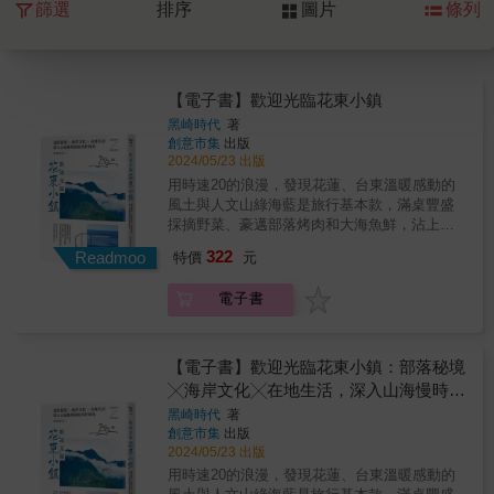
篩選
排序
圖片
條列
【電子書】歡迎光臨花東小鎮
黑崎時代
著
創意市集
出版
2024/05/23 出版
用時速20的浪漫，發現花蓮、台東溫暖感動的
風土與人文山綠海藍是旅行基本款，滿桌豐盛
採摘野菜、豪邁部落烤肉和大海魚鮮，沾上特
製小米辣，是花東在地獨有的盛情款待。喝著
322
Readmoo
特價
元
紅烏龍的甜香，美好在旅程中慢慢回甘。厭倦
了一成不變的都市旅行，歡迎你光臨花東小
電子書
鎮！即便是大海，從花蓮到台東，也有著不同
的色階藍，放眼望去的青山，也隨著四季，綻
開鮮豔紅、橙、黃、綠絢麗色彩。除了花蓮、
玉里、瑞穗，台東、鹿野、池上、長濱、成功
【電子書】歡迎光臨花東小鎮：部落秘境
等必訪城鎮景點，更踏上花東鮮為人知的部落
╳海岸文化╳在地生活，深入山海慢時區
如萬榮、豐濱、延平、大武等，帶回許多部落
的美好時光
黑崎時代
著
文化、人文故事和在地傳統活動，如太巴塱部
創意市集
出版
落的紅糯米、太魯閣族感恩祭與傳統美食，讓
2024/05/23 出版
旅人了解更多文化底蘊，以及充滿人情味的後
用時速20的浪漫，發現花蓮、台東溫暖感動的
山美好。▍有最遙遠部落之稱、獲頒「全球百