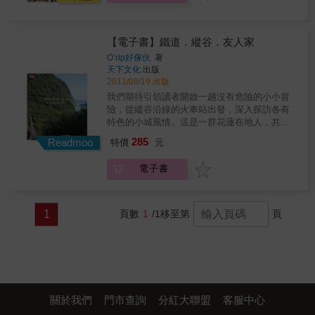
里 & 【台東】 台東市 成功‧東河 池上 關山‧鹿
野 卑南‧太麻里
【電子書】鐵道．縱谷．友人家
O’rip好傢伙
著
天下文化
出版
2011/08/19 出版
我們期待引領讀者開啟一趟沒有危險的小小冒
險，從縱谷沿線的火車站出發，深入探訪各有
特色的小城風情。這是一群花蓮在地人，共同
創作的花蓮深度旅行專書。這本書導覽的不是
285
Readmoo
特價
元
太魯閣、七星潭……等觀光景點，而是以鐵道
串起花蓮的大小城鎮，再以步行、單車、摩托
電子書
車等交通工具深入一個個小社區，認識當地
人、傾聽在地人的小故事、品嚐最道地的小吃
美食、體驗最美的花蓮風情。為了邀請你來花
蓮縱谷的小村小鎮，火車是最簡易可到任何鄉
1
頁數
1
/1
移至第
頁
鎮的交通工具。別擔心，我們都稱這是一種
「不會迷路的冒險」，或許是居住在大山大海
間，花蓮人看似緩慢、卻是自在，心地廣闊很
容易交朋友，只要你坐著火車來，跟著書裡介
紹的26個遊程走進小村小鎮，就會認識當地很
多認真又可愛的 人 事 物。我們看見，每個社
區與部落，都有它獨特的面貌，是由在其間生
關於我們
門市查詢
分紅大聯盟
客服中心
活的人們和環境，共同醞釀出的。人們其實不