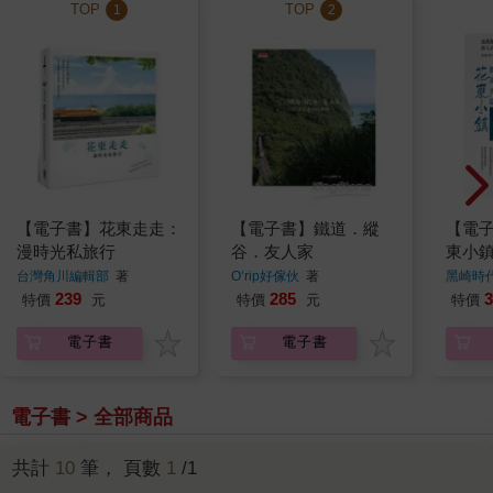
TOP
TOP
1
2
【電子書】花東走走：
【電子書】鐵道．縱
【電
漫時光私旅行
谷．友人家
東小
台灣角川編輯部
著
O’rip好傢伙
著
黑崎時
239
285
3
特價
元
特價
元
特價
電子書
電子書
電子書 > 全部商品
共計
10
筆， 頁數
1
/1