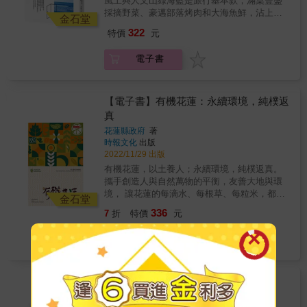
風土與人文山綠海藍是旅行基本款，滿桌豐盛
大綠色旅遊地」殊榮的花蓮吉拉米代，吹著迷
採摘野菜、豪邁部落烤肉和大海魚鮮，沾上特
人南風，翠綠稻田銜接湛藍天空，彷彿天空之
金石堂
製小米辣，是花東在地獨有的盛情款待。喝著
城下的夢幻梯田，神秘又魔幻&hellip;&hellip;▍
322
特價
元
紅烏龍的甜香，美好在旅程中慢慢回甘。厭倦
部落柑仔店牆面的符號和名字，衍生出一種在
了一成不變的都市旅行，歡迎你光臨花東小
地生存方式，販售的是親近土地與人的情感。
電子書
鎮！即便是大海，從花蓮到台東，也有著不同
東西拿了就走，金額下個月再付，柑仔店的存
的色階藍，放眼望去的青山，也隨著四季，綻
在，成了比里民活動中心還要人氣的交流形式
開鮮豔紅、橙、黃、綠絢麗色彩。除了花蓮、
&hellip;&hellip;▍鹿野鄉龍田村從卑南族人的獵
玉里、瑞穗，台東、鹿野、池上、長濱、成功
【電子書】有機花蓮：永續環境，純樸返
場、日據時代移民村，開發成如今的農田與茶
等必訪城鎮景點，更踏上花東鮮為人知的部落
真
園風光，孕育出口感香甜的台東紅烏龍，騎著
如萬榮、豐濱、延平、大武等，帶回許多部落
腳踏車慢慢逛，剛剛好&hellip;&hellip;▍池上早
花蓮縣政府
著
文化、人文故事和在地傳統活動，如太巴塱部
晨的豆皮香氣喚醒活力，稻浪從翠綠轉至金
時報文化
出版
落的紅糯米、太魯閣族感恩祭與傳統美食，讓
黃，季節更替，在池上留下最迷人的專屬代表
2022/11/29 出版
旅人了解更多文化底蘊，以及充滿人情味的後
色&hellip;&hellip;▍台東大武山南排灣族，利用
有機花蓮，以土養人；永續環境，純樸返真。
山美好。▍有最遙遠部落之稱、獲頒「全球百
黃藤、竹編自製魚筌，順應水流放置、敲打魚
攜手創造人與自然萬物的平衡，友善大地與環
大綠色旅遊地」殊榮的花蓮吉拉米代，吹著迷
藤，用特殊魚鏡工具在透徹溪流裡捕魚，古老
境， 讓花蓮的每滴水、每根草、每粒米，都純
人南風，翠綠稻田銜接湛藍天空，彷彿天空之
金石堂
傳統的漁獵卻有著滿滿的生活智慧
淨天然，返璞歸真！ & 花蓮擁有得天獨厚的地
城下的夢幻梯田，神秘又魔幻&hellip;&hellip;▍
336
7
折
特價
元
&hellip;&hellip;▍成功鎮的港口飲食文化自成一
理環境，孕育出美好大地滋養著萬物生長。 永
部落柑仔店牆面的符號和名字，衍生出一種在
格，點一碗米苔目豪邁灑下跳舞柴魚，再至隔
續環境，是我們對有機農業的期許，透過花蓮
地生存方式，販售的是親近土地與人的情感。
電子書
壁攤位叫一份生魚片，這就是「成功人士」每
有機好農們的共同耕耘， 在健康的土地上種植
東西拿了就走，金額下個月再付，柑仔店的存
日獨特的早餐Style&hellip;&hellip;▍跟著海女
出健康的食物，為我們及下一代擁有更好的環
在，成了比里民活動中心還要人氣的交流形式
從海岩撿拾cekiw螺和fafako月光螺，放置鐵網
境。 & 本書將帶你走一回有機花蓮，聆聽有機
&hellip;&hellip;▍鹿野鄉龍田村從卑南族人的獵
烘烤，空氣中瀰漫著鮮甜和海水味道。吃進嘴
職人的農作故事；挖掘在地特色有機食材，體
【電子書】台東食
場、日據時代移民村，開發成如今的農田與茶
裡才明白，原來「有就是有、沒有就是沒
驗有機自然生態之旅，讓我們一起來認識這片
園風光，孕育出口感香甜的台東紅烏龍，騎著
水越設計
著
有」，是大海教會我們的人生豁達
土地的美好！