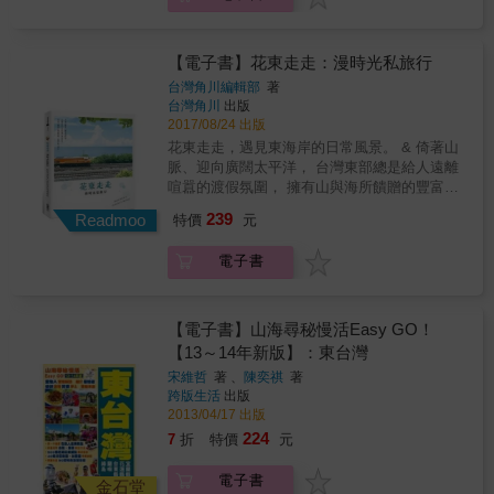
覺。好動愛刺激的，可參加花蓮瑞穗鄉的刺激
一樣的日常風景。 & 【＋PLUS＋】 3天2夜小
泛舟、到宜蘭烏石港賞鯨、台東關山鎮或宜蘭
旅行～路線推薦！！ & 本書介紹花東各地特色
冬山鄉踏單車等……東台灣果然是一個動靜皆
景點， 遊山玩水、故事建築、雜貨市集、在地
【電子書】花東走走：漫時光私旅行
宜的絕佳自然旅遊地！ 本書清晰的交通指引，
小吃、溫馨好宿， 帶你體驗景色看不盡、美食
台灣角川編輯部
著
讓你輕鬆利用火車、客運與台灣好行等大眾運
吃不完的旅程，花東必訪景點缺一不可！ & &
台灣角川
出版
輸前往各地，還提供詳盡的駕車路線資訊，配
【本書特色】 ‧推薦旅行路線，方便規劃出遊行
2017/08/24 出版
合42幅的景點地圖，「交通不便」不再是前往
程。 ‧地區式介紹旅遊景點，好吃好玩一目瞭
花東走走，遇見東海岸的日常風景。 & 倚著山
東台灣享受人生的障礙！․盡收東部本島及綠島
然。 ‧搭配精美圖文，詳細解說景點特色及店家
脈、迎向廣闊太平洋， 台灣東部總是給人遠離
蘭嶼精彩景點：太魯閣、伯朗大道、石朗浮
資訊。 ‧便利「地圖QR Code」交通資訊，讓你
喧囂的渡假氛圍， 擁有山與海所饋贈的豐富天
潛、朝日溫泉․約400個熱捧老店、景點․精心推
輕鬆掃到哪、玩到哪。 & 【花蓮】 花蓮市 秀
然資源， 花東人文風景自然是獨樹一格。 & 大
介89間特色民宿․詳盡交通路線、時間表․專業
239
林‧新城 吉安‧壽豐 鳳林‧光復 豐濱‧瑞穗 玉里‧富
Readmoo
特價
元
海與藍天白雲互相映照， 沿著綿延不絕的海岸
繪製42幅地圖及鐵路圖
里 & 【台東】 台東市 成功‧東河 池上 關山‧鹿
線向前行， 在得天獨厚的東部展開一趟放鬆小
野 卑南‧太麻里
電子書
旅行。 & 現在就出發吧！ 到花東走走，遇見不
一樣的日常風景。 & 【＋PLUS＋】 3天2夜小
旅行～路線推薦！！ & 本書介紹花東各地特色
景點， 遊山玩水、故事建築、雜貨市集、在地
【電子書】山海尋秘慢活Easy GO！
小吃、溫馨好宿， 帶你體驗景色看不盡、美食
【13～14年新版】：東台灣
吃不完的旅程，花東必訪景點缺一不可！ & &
宋維哲
著 、
陳奕祺
著
【本書特色】 ‧推薦旅行路線，方便規劃出遊行
跨版生活
出版
程。 ‧地區式介紹旅遊景點，好吃好玩一目瞭
2013/04/17 出版
然。 ‧搭配精美圖文，詳細解說景點特色及店家
224
7
折
特價
元
資訊。 ‧便利「地圖QR Code」交通資訊，讓你
輕鬆掃到哪、玩到哪。 & 【花蓮】 花蓮市 秀
電子書
林‧新城 吉安‧壽豐 鳳林‧光復 豐濱‧瑞穗 玉里‧富
金石堂