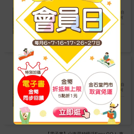
時報文化
出版
腳踏車慢慢逛，剛剛好&hellip;&hellip;▍池上早
&hellip;&hellip;&
2020/11/03 出版
晨的豆皮香氣喚醒活力，稻浪從翠綠轉至金
黃，季節更替，在池上留下最迷人的專屬代表
慢慢咀嚼，細細品味。 來自台東山海田野的自
色&hellip;&hellip;▍台東大武山南排灣族，利用
然食材，帶領人們反璞歸真，探索「食物如何
黃藤、竹編自製魚筌，順應水流放置、敲打魚
吃？從哪兒來？」 & 跟著設計師一起探索豐富
藤，用特殊魚鏡工具在透徹溪流裡捕魚，古老
的台東，走進山、海、田間、漁港、傳統市場
419
金石堂
7
折
特價
元
傳統的漁獵卻有著滿滿的生活智慧
等地挖掘美味，是人生必訪的台東食之旅。& &
&hellip;&hellip;▍成功鎮的港口飲食文化自成一
集合一群關注台東食物教育的政府、學校、在
電子書
格，點一碗米苔目豪邁灑下跳舞柴魚，再至隔
地人、設計師，展開的在地扎根食育行動。 記
壁攤位叫一份生魚片，這就是「成功人士」每
錄部落菜的故鄉、學生吃什麼營養午餐，了解
日獨特的早餐Style&hellip;&hellip;▍跟著海女
在地美味的節慶、食材的春夏秋冬等，透過
從海岩撿拾cekiw螺和fafako月光螺，放置鐵網
「食」連結在地餐館達人、學校教育、家庭的
【電子書】台東食
烘烤，空氣中瀰漫著鮮甜和海水味道。吃進嘴
日常美好風景，從「食」與「育」的觀點，認
水越設計
著
裡才明白，原來「有就是有、沒有就是沒
識新台東。 & 「食」的環節從貼近日常生活的
時報文化
出版
有」，是大海教會我們的人生豁達
飲食習慣，到地域的食物特色，甚至是觀光、
2020/11/03 出版
&hellip;&hellip;&
教育、經濟層面，彼此之間環環相扣。提到城
慢慢咀嚼，細細品味。 來自台東山海田野的自
市的印象，食物往往是第一個被提到的，例如
然食材，帶領人們反璞歸真，探索「食物如何
法國波爾多有葡萄酒、日本青森有蘋果等，這
吃？從哪兒來？」 & 跟著設計師一起探索豐富
些皆是以因食物好品質而出名的城市。 & 台東
的台東，走進山、海、田間、漁港、傳統市場
419
依山傍海，造就得天獨厚的地理條件，蘊含豐
Readmoo
特價
元
等地挖掘美味，是人生必訪的台東食之旅。& &
厚的在地食材資源、多元的部落飲食文化，以
集合一群關注台東食物教育的政府、學校、在
及在地的農林漁牧產業職人；「台東食」，透
電子書
地人、設計師，展開的在地扎根食育行動。 記
過設計、跨界、資源整合，是一本台東人與來
錄部落菜的故鄉、學生吃什麼營養午餐，了解
台東的人必備的手冊。 & 本書特色 & #透過攝
在地美味的節慶、食材的春夏秋冬等，透過
影、採訪、記錄、視覺化圖文等手法，創造在
「食」連結在地餐館達人、學校教育、家庭的
【電子書】山海尋秘慢活Easy GO！ 東