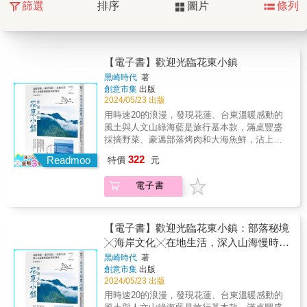
篩選
排序
圖片
條列
【電子書】歡迎光臨花東小鎮
黑崎時代
著
創意市集
出版
2024/05/23 出版
用時速20的浪漫，發現花蓮、台東溫暖感動的
風土與人文山綠海藍是旅行基本款，滿桌豐盛
採摘野菜、豪邁部落烤肉和大海魚鮮，沾上特
製小米辣，是花東在地獨有的盛情款待。喝著
322
Readmoo
特價
元
紅烏龍的甜香，美好在旅程中慢慢回甘。厭倦
了一成不變的都市旅行，歡迎你光臨花東小
電子書
鎮！即便是大海，從花蓮到台東，也有著不同
的色階藍，放眼望去的青山，也隨著四季，綻
開鮮豔紅、橙、黃、綠絢麗色彩。除了花蓮、
玉里、瑞穗，台東、鹿野、池上、長濱、成功
【電子書】歡迎光臨花東小鎮：部落秘境
等必訪城鎮景點，更踏上花東鮮為人知的部落
╳海岸文化╳在地生活，深入山海慢時區
如萬榮、豐濱、延平、大武等，帶回許多部落
的美好時光
黑崎時代
著
文化、人文故事和在地傳統活動，如太巴塱部
創意市集
出版
落的紅糯米、太魯閣族感恩祭與傳統美食，讓
2024/05/23 出版
旅人了解更多文化底蘊，以及充滿人情味的後
用時速20的浪漫，發現花蓮、台東溫暖感動的
山美好。▍有最遙遠部落之稱、獲頒「全球百