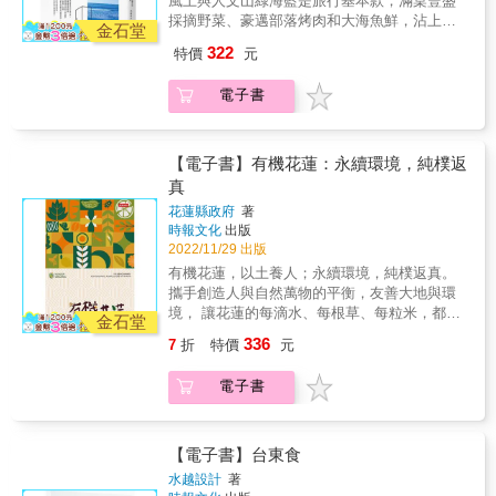
風土與人文山綠海藍是旅行基本款，滿桌豐盛
大綠色旅遊地」殊榮的花蓮吉拉米代，吹著迷
採摘野菜、豪邁部落烤肉和大海魚鮮，沾上特
人南風，翠綠稻田銜接湛藍天空，彷彿天空之
金石堂
製小米辣，是花東在地獨有的盛情款待。喝著
城下的夢幻梯田，神秘又魔幻&hellip;&hellip;▍
322
特價
元
紅烏龍的甜香，美好在旅程中慢慢回甘。厭倦
部落柑仔店牆面的符號和名字，衍生出一種在
了一成不變的都市旅行，歡迎你光臨花東小
地生存方式，販售的是親近土地與人的情感。
電子書
鎮！即便是大海，從花蓮到台東，也有著不同
東西拿了就走，金額下個月再付，柑仔店的存
的色階藍，放眼望去的青山，也隨著四季，綻
在，成了比里民活動中心還要人氣的交流形式
開鮮豔紅、橙、黃、綠絢麗色彩。除了花蓮、
&hellip;&hellip;▍鹿野鄉龍田村從卑南族人的獵
玉里、瑞穗，台東、鹿野、池上、長濱、成功
【電子書】有機花蓮：永續環境，純樸返
場、日據時代移民村，開發成如今的農田與茶
等必訪城鎮景點，更踏上花東鮮為人知的部落
真
園風光，孕育出口感香甜的台東紅烏龍，騎著
如萬榮、豐濱、延平、大武等，帶回許多部落
腳踏車慢慢逛，剛剛好&hellip;&hellip;▍池上早
花蓮縣政府
著
文化、人文故事和在地傳統活動，如太巴塱部
晨的豆皮香氣喚醒活力，稻浪從翠綠轉至金
時報文化
出版
落的紅糯米、太魯閣族感恩祭與傳統美食，讓
黃，季節更替，在池上留下最迷人的專屬代表
2022/11/29 出版
旅人了解更多文化底蘊，以及充滿人情味的後
色&hellip;&hellip;▍台東大武山南排灣族，利用
有機花蓮，以土養人；永續環境，純樸返真。
山美好。▍有最遙遠部落之稱、獲頒「全球百
黃藤、竹編自製魚筌，順應水流放置、敲打魚
攜手創造人與自然萬物的平衡，友善大地與環
大綠色旅遊地」殊榮的花蓮吉拉米代，吹著迷
藤，用特殊魚鏡工具在透徹溪流裡捕魚，古老
境， 讓花蓮的每滴水、每根草、每粒米，都純
人南風，翠綠稻田銜接湛藍天空，彷彿天空之
金石堂
傳統的漁獵卻有著滿滿的生活智慧
淨天然，返璞歸真！ & 花蓮擁有得天獨厚的地
城下的夢幻梯田，神秘又魔幻&hellip;&hellip;▍
336
7
折
特價
元
&hellip;&hellip;▍成功鎮的港口飲食文化自成一
理環境，孕育出美好大地滋養著萬物生長。 永
部落柑仔店牆面的符號和名字，衍生出一種在
格，點一碗米苔目豪邁灑下跳舞柴魚，再至隔
續環境，是我們對有機農業的期許，透過花蓮
地生存方式，販售的是親近土地與人的情感。
電子書
壁攤位叫一份生魚片，這就是「成功人士」每
有機好農們的共同耕耘， 在健康的土地上種植
東西拿了就走，金額下個月再付，柑仔店的存
日獨特的早餐Style&hellip;&hellip;▍跟著海女
出健康的食物，為我們及下一代擁有更好的環
在，成了比里民活動中心還要人氣的交流形式
從海岩撿拾cekiw螺和fafako月光螺，放置鐵網
境。 & 本書將帶你走一回有機花蓮，聆聽有機
&hellip;&hellip;▍鹿野鄉龍田村從卑南族人的獵
烘烤，空氣中瀰漫著鮮甜和海水味道。吃進嘴
職人的農作故事；挖掘在地特色有機食材，體
【電子書】台東食
場、日據時代移民村，開發成如今的農田與茶
裡才明白，原來「有就是有、沒有就是沒
驗有機自然生態之旅，讓我們一起來認識這片
園風光，孕育出口感香甜的台東紅烏龍，騎著
水越設計
著
有」，是大海教會我們的人生豁達
土地的美好！