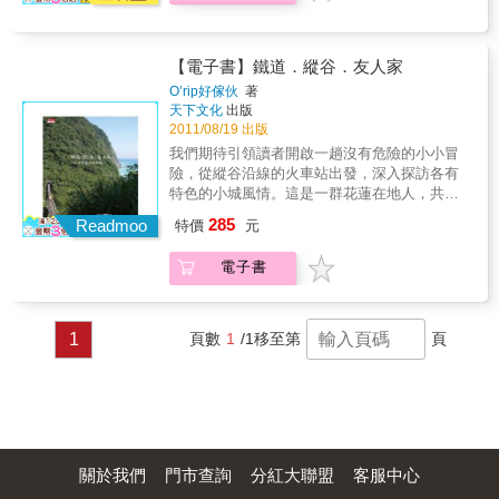
里 & 【台東】 台東市 成功‧東河 池上 關山‧鹿
野 卑南‧太麻里
【電子書】鐵道．縱谷．友人家
O’rip好傢伙
著
天下文化
出版
2011/08/19 出版
我們期待引領讀者開啟一趟沒有危險的小小冒
險，從縱谷沿線的火車站出發，深入探訪各有
特色的小城風情。這是一群花蓮在地人，共同
創作的花蓮深度旅行專書。這本書導覽的不是
285
Readmoo
特價
元
太魯閣、七星潭……等觀光景點，而是以鐵道
串起花蓮的大小城鎮，再以步行、單車、摩托
電子書
車等交通工具深入一個個小社區，認識當地
人、傾聽在地人的小故事、品嚐最道地的小吃
美食、體驗最美的花蓮風情。為了邀請你來花
蓮縱谷的小村小鎮，火車是最簡易可到任何鄉
1
頁數
1
/1
移至第
頁
鎮的交通工具。別擔心，我們都稱這是一種
「不會迷路的冒險」，或許是居住在大山大海
間，花蓮人看似緩慢、卻是自在，心地廣闊很
容易交朋友，只要你坐著火車來，跟著書裡介
紹的26個遊程走進小村小鎮，就會認識當地很
多認真又可愛的 人 事 物。我們看見，每個社
區與部落，都有它獨特的面貌，是由在其間生
關於我們
門市查詢
分紅大聯盟
客服中心
活的人們和環境，共同醞釀出的。人們其實不