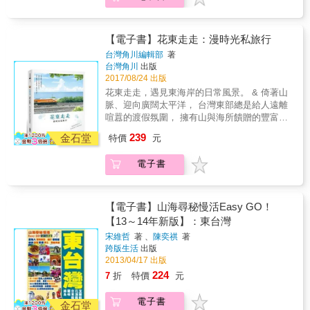
覺。好動愛刺激的，可參加花蓮瑞穗鄉的刺激
一樣的日常風景。 & 【＋PLUS＋】 3天2夜小
泛舟、到宜蘭烏石港賞鯨、台東關山鎮或宜蘭
旅行～路線推薦！！ & 本書介紹花東各地特色
冬山鄉踏單車等……東台灣果然是一個動靜皆
景點， 遊山玩水、故事建築、雜貨市集、在地
【電子書】花東走走：漫時光私旅行
宜的絕佳自然旅遊地！ 本書清晰的交通指引，
小吃、溫馨好宿， 帶你體驗景色看不盡、美食
台灣角川編輯部
著
讓你輕鬆利用火車、客運與台灣好行等大眾運
吃不完的旅程，花東必訪景點缺一不可！ & &
台灣角川
出版
輸前往各地，還提供詳盡的駕車路線資訊，配
【本書特色】 ‧推薦旅行路線，方便規劃出遊行
2017/08/24 出版
合42幅的景點地圖，「交通不便」不再是前往
程。 ‧地區式介紹旅遊景點，好吃好玩一目瞭
花東走走，遇見東海岸的日常風景。 & 倚著山
東台灣享受人生的障礙！․盡收東部本島及綠島
然。 ‧搭配精美圖文，詳細解說景點特色及店家
脈、迎向廣闊太平洋， 台灣東部總是給人遠離
蘭嶼精彩景點：太魯閣、伯朗大道、石朗浮
資訊。 ‧便利「地圖QR Code」交通資訊，讓你
喧囂的渡假氛圍， 擁有山與海所饋贈的豐富天
潛、朝日溫泉․約400個熱捧老店、景點․精心推
輕鬆掃到哪、玩到哪。 & 【花蓮】 花蓮市 秀
然資源， 花東人文風景自然是獨樹一格。 & 大
介89間特色民宿․詳盡交通路線、時間表․專業
239
林‧新城 吉安‧壽豐 鳳林‧光復 豐濱‧瑞穗 玉里‧富
金石堂
特價
元
海與藍天白雲互相映照， 沿著綿延不絕的海岸
繪製42幅地圖及鐵路圖
里 & 【台東】 台東市 成功‧東河 池上 關山‧鹿
線向前行， 在得天獨厚的東部展開一趟放鬆小
野 卑南‧太麻里
電子書
旅行。 & 現在就出發吧！ 到花東走走，遇見不
一樣的日常風景。 & 【＋PLUS＋】 3天2夜小
旅行～路線推薦！！ & 本書介紹花東各地特色
景點， 遊山玩水、故事建築、雜貨市集、在地
【電子書】山海尋秘慢活Easy GO！
小吃、溫馨好宿， 帶你體驗景色看不盡、美食
【13～14年新版】：東台灣
吃不完的旅程，花東必訪景點缺一不可！ & &
宋維哲
著 、
陳奕祺
著
【本書特色】 ‧推薦旅行路線，方便規劃出遊行
跨版生活
出版
程。 ‧地區式介紹旅遊景點，好吃好玩一目瞭
2013/04/17 出版
然。 ‧搭配精美圖文，詳細解說景點特色及店家
224
7
折
特價
元
資訊。 ‧便利「地圖QR Code」交通資訊，讓你
輕鬆掃到哪、玩到哪。 & 【花蓮】 花蓮市 秀
電子書
林‧新城 吉安‧壽豐 鳳林‧光復 豐濱‧瑞穗 玉里‧富
金石堂