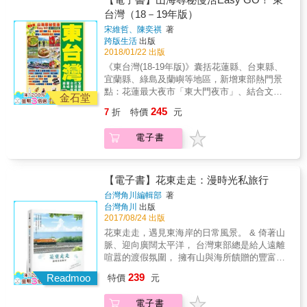
地價值 #最接地氣的台東食手冊，掌握台東食
日常美好風景，從「食」與「育」的觀點，認
台灣（18－19年版）
資訊 #採訪30位以上在地人，用對談了解台東
識新台東。 & 「食」的環節從貼近日常生活的
生活 #15歲前應該學習的15道食譜 #來台東必
宋維哲、陳奕祺
著
飲食習慣，到地域的食物特色，甚至是觀光、
跨版生活
出版
備的手冊＋從小就要讀 #「食在地、飲食文
教育、經濟層面，彼此之間環環相扣。提到城
2018/01/22 出版
化、在地認同、地區活化」價值的傳承與串接
市的印象，食物往往是第一個被提到的，例如
&
《東台灣(18-19年版)》囊括花蓮縣、台東縣、
法國波爾多有葡萄酒、日本青森有蘋果等，這
宜蘭縣、綠島及蘭嶼等地區，新增東部熱門景
些皆是以因食物好品質而出名的城市。 & 台東
點：花蓮最大夜市「東大門夜市」、結合文創
依山傍海，造就得天獨厚的地理條件，蘊含豐
金石堂
及音樂的創意市集「鐵花村音樂聚落」，以及
厚的在地食材資源、多元的部落飲食文化，以
245
7
折
特價
元
東台灣必試熱門食店：「肉羹張 龍鳳腿」和
及在地的農林漁牧產業職人；「台東食」，透
「PASA廚房」等。新版不單全面更新東台灣的
過設計、跨界、資源整合，是一本台東人與來
電子書
客運交通資料，還提供了遊走台東市的「普悠
台東的人必備的手冊。 & 本書特色 & #透過攝
瑪客運」、遊走東台灣各地的「台灣好行」詳
影、採訪、記錄、視覺化圖文等手法，創造在
細時間表，方便讀者掌控行程時間。本書由台
地價值 #最接地氣的台東食手冊，掌握台東食
灣知名旅遊博客親身帶路，分享了只有當地人
【電子書】花東走走：漫時光私旅行
資訊 #採訪30位以上在地人，用對談了解台東
才知道的世外桃源、地道美食。精心推介很多
生活 #15歲前應該學習的15道食譜 #來台東必
台灣角川編輯部
著
台灣人也喜愛遊覽的景點，如全台最美的多良
台灣角川
出版
備的手冊＋從小就要讀 #「食在地、飲食文
車站、世外桃源的泰源幽谷登仙橋休憩區、滿
2017/08/24 出版
化、在地認同、地區活化」價值的傳承與串接
山金針花的六十山石和太麻里金針山、《向左
&
花東走走，遇見東海岸的日常風景。 & 倚著山
走向右走》主題的幾米廣場等。還有隨書附送
脈、迎向廣闊太平洋， 台灣東部總是給人遠離
的東台灣旅遊大地圖，讓你更輕鬆走訪有「台
喧囂的渡假氛圍， 擁有山與海所饋贈的豐富天
灣後花園」美譽的東台灣！想放空減壓的，來
然資源， 花東人文風景自然是獨樹一格。 & 大
239
綠島或蘭嶼看山海、到台東知本浸溫泉、或來
Readmoo
特價
元
海與藍天白雲互相映照， 沿著綿延不絕的海岸
宜蘭蘇澳浸冷泉、往不同牧場一嚐新鮮農產及
線向前行， 在得天獨厚的東部展開一趟放鬆小
近距離接觸動物，抑或入住特色民宿好好睡一
電子書
旅行。 & 現在就出發吧！ 到花東走走，遇見不