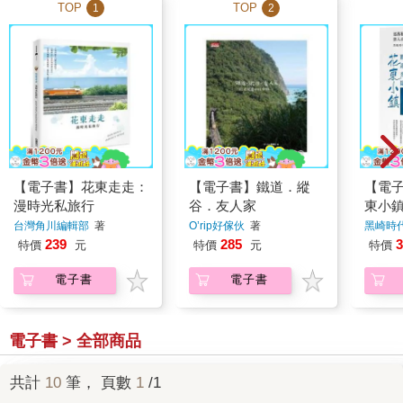
TOP
TOP
1
2
【電子書】花東走走：
【電子書】鐵道．縱
【電
漫時光私旅行
谷．友人家
東小
台灣角川編輯部
著
O’rip好傢伙
著
黑崎時
239
285
3
特價
元
特價
元
特價
電子書
電子書
電子書 > 全部商品
共計
10
筆， 頁數
1
/1