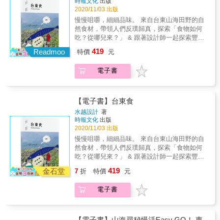
時報文化
出版
腳踏車慢慢逛，剛剛好&hellip;&hellip;▍池上早
&hellip;&hellip;&
2020/11/03 出版
晨的豆皮香氣喚醒活力，稻浪從翠綠轉至金
黃，季節更替，在池上留下最迷人的專屬代表
慢慢咀嚼，細細品味。 來自台東山海田野的自
色&hellip;&hellip;▍台東大武山南排灣族，利用
然食材，帶領人們反璞歸真，探索「食物如何
黃藤、竹編自製魚筌，順應水流放置、敲打魚
吃？從哪兒來？」 & 跟著設計師一起探索豐富
藤，用特殊魚鏡工具在透徹溪流裡捕魚，古老
的台東，走進山、海、田間、漁港、傳統市場
419
Readmoo
特價
元
傳統的漁獵卻有著滿滿的生活智慧
等地挖掘美味，是人生必訪的台東食之旅。& &
&hellip;&hellip;▍成功鎮的港口飲食文化自成一
集合一群關注台東食物教育的政府、學校、在
電子書
格，點一碗米苔目豪邁灑下跳舞柴魚，再至隔
地人、設計師，展開的在地扎根食育行動。 記
壁攤位叫一份生魚片，這就是「成功人士」每
錄部落菜的故鄉、學生吃什麼營養午餐，了解
日獨特的早餐Style&hellip;&hellip;▍跟著海女
在地美味的節慶、食材的春夏秋冬等，透過
從海岩撿拾cekiw螺和fafako月光螺，放置鐵網
「食」連結在地餐館達人、學校教育、家庭的
【電子書】台東食
烘烤，空氣中瀰漫著鮮甜和海水味道。吃進嘴
日常美好風景，從「食」與「育」的觀點，認
水越設計
著
裡才明白，原來「有就是有、沒有就是沒
識新台東。 & 「食」的環節從貼近日常生活的
時報文化
出版
有」，是大海教會我們的人生豁達
飲食習慣，到地域的食物特色，甚至是觀光、
2020/11/03 出版
&hellip;&hellip;&
教育、經濟層面，彼此之間環環相扣。提到城
慢慢咀嚼，細細品味。 來自台東山海田野的自
市的印象，食物往往是第一個被提到的，例如
然食材，帶領人們反璞歸真，探索「食物如何
法國波爾多有葡萄酒、日本青森有蘋果等，這
吃？從哪兒來？」 & 跟著設計師一起探索豐富
些皆是以因食物好品質而出名的城市。 & 台東
的台東，走進山、海、田間、漁港、傳統市場
419
依山傍海，造就得天獨厚的地理條件，蘊含豐
金石堂
7
折
特價
元
等地挖掘美味，是人生必訪的台東食之旅。& &
厚的在地食材資源、多元的部落飲食文化，以
集合一群關注台東食物教育的政府、學校、在
及在地的農林漁牧產業職人；「台東食」，透
電子書
地人、設計師，展開的在地扎根食育行動。 記
過設計、跨界、資源整合，是一本台東人與來
錄部落菜的故鄉、學生吃什麼營養午餐，了解
台東的人必備的手冊。 & 本書特色 & #透過攝
在地美味的節慶、食材的春夏秋冬等，透過
影、採訪、記錄、視覺化圖文等手法，創造在
「食」連結在地餐館達人、學校教育、家庭的
【電子書】山海尋秘慢活Easy GO！ 東