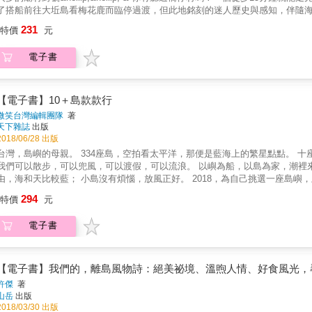
中央的那顆「心」，和環抱海岸的長長手臂各有什麼功能？帶你了解滬房、滬
了搭船前往大坵島看梅花鹿而臨停過渡，但此地銘刻的迷人歷史與感知，伴隨海風與
處，世界各地隨著當地石材、洋流特性不同，造型也各有千秋。 & - 經營「石
前」出發，終於「OBJECT 物件微觀地方」，概論地方的空間到時間，從土
231
營、分潤？為求公平，滬主巡滬順序每年都會「滬鬮」以抽籤決定。「巡滬」只有
特價
元
時刻，也定焦過往戰地政務，在海灘上留下的痕跡。 & 鹹味、身體感、神明：三
湖特有的漁滬文化＆各路達人的討海技藝 -& 漁村的集體經濟「魚灶加工」：
與海為田的獨特生活面貌，還有其因為鄰近中國，而有的那個「不能說的海上祕密」&he
能擔任「徛灶」一職。 討海達人們的家私介紹：炤海、手釣魚、遛海菜挽紫菜、
電子書
的地形特色切入，是什麼原因讓在地耆老即便換過人工關節，仍不厭其煩於村內
頭的「膎」，想到就會流口水、魚灶裡的醬油「鹹汁」。 & - 踏查石滬禮貌守
村竟然就有八間廟，還曾有過「神比人多」的時期。 & 這裡的人約會不對錶，而是
又是危險地帶生人勿近？學會看潮汐預報不可少，告訴你如何從潮差判斷最佳踏查
或Microsoft行事曆約會議，這裡的人卻不這樣過！約時間見面不對點，而
故事與趣聞逸事 & 石滬能讓你一夜致富，還能當嫁妝？連海上霸主座頭鯨魚也
機會開嗎？」當地人會跟你說：「你看那個雲啊&hellip;&hellip;」 & 
【電子書】10＋島款款行
程、滬主組成或曾經風光輝煌的紀錄，離島出走將多年來走踏現場、訪問當地
屬，你會怎麼述說自己與一村之間的聯繫？橋仔村裡此曾仍在的人，是在他們
微笑台灣編輯團隊
著
精采故事。並不時穿插可愛的「澎漁諺」，由漁滬文化衍生出的諺語介紹： & 
海權利、修行的人造船、帶著神明離開的人奉玄天上帝旨意搬遷、回來的人唱戲。還有暫時離開的
天下雜誌
出版
佮凹仔的份，就娶某。
鑑LOOK for VILLAGE▲▲▲ 誌村，始於一地被重新觀看。 我們經常
2018/06/28 出版
的面貌消失在互為對比的差異中，缺少背後應有的在地脈絡；因此，透過量身
，島嶼的母親。 334座島，空拍看太平洋，那便是藍海上的繁星點點。 十座離、離、離島的海上嘉年華，十首青春之聲， 春、夏、秋、冬，
的生活樣貌。 而全台灣21縣市的336個市、鎮、鄉、區當中，共有6,609個村
們可以散步，可以兜風，可以渡假，可以流浪。 以嶼為船，以島為家，潮裡來浪裡去， 有候鳥、珊瑚、海龜為伴。 小島時間比較慢，風比較自
時，總是被省略的區位，也是經常被遺忘的觀看尺度。此書系以「村庄里」出
和天比較藍； 小島沒有煩惱，放風正好。 2018，為自己挑選一座島嶼，上岸走跳！ 十島Plus &gt;&gt;&gt;吉貝．七美．漁翁島．綠島．小
於旅遊的三天兩夜，而能看見一地縱貫的時間軸、居民一日橫向的生活切片。 
球．蘭嶼．烈嶼．莒光．北竿．龜山島&lt;&lt;&lt; ✔在地青年帶路，每個島嶼都有自己的性格，挖掘巷子內的口袋名單、動人的家鄉故事 ✔打破
294
地的故事，濃縮成一本可以塞在口袋隨身攜帶的旅遊知識書，也是少見以「村庄里」為
特價
元
只有夏天才適合旅行島嶼的刻板印象，四季都能上島走跳 ✔行程打包好，吃當季、島生活、樂在地、迷文化、瘋創意，一個人、一群人，隨時出
現意料之外的事。 & Micro makes macro. & ▲最微觀的文化誌：
發
看見更多意料之外的生活況味。 & ▲最深入的口袋書：因為範圍小，所以看
電子書
用嗅覺、身體感、信仰&hellip;&hellip;走入地方。 & ▲最在地的異
的行政單位，以探索未知的新鮮眼光，認識在地文化。 &
【電子書】我們的，離島風物詩：絕美祕境、溫煦人情、好食風光，
許傑
著
山岳
出版
2018/03/30 出版