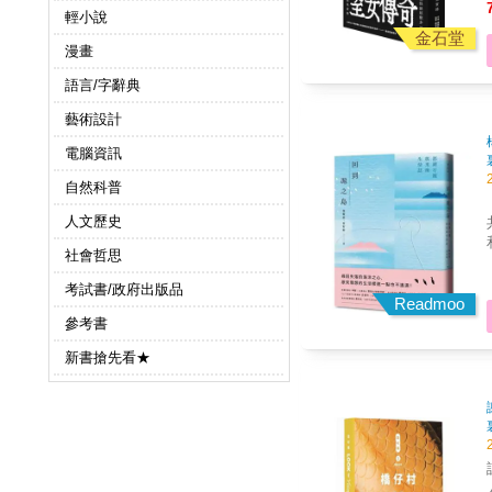
輕小說
金石堂
漫畫
語言/字辭典
藝術設計
電腦資訊
自然科普
人文歷史
社會哲思
考試書/政府出版品
Readmoo
參考書
新書搶先看★