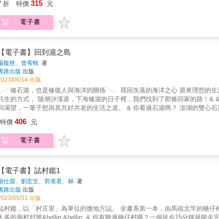
315
7
折
特價
元
港灣，嚇你一把之餘不忘幫忙推車上坡。西安水庫｜從望安國中後方的澎34道
左右張望，免得遇見臉皮掀開、鮮血直流的小女孩向你求救……西安砲台｜明
電子書
穿著藏青長袍、頭髮繫辮的「人」垂頭四處來去，要是看到雙手捧扶頭部的人
場還不是機場，而是人稱「黑石仔頂」的荒地，每到夜間必有一紅一青，兩盞
陰陽大戰。長瀨仔沙灘｜瀕危物種「綠蠵龜」在望安的產卵地點和棲地保護區
別亂撿，免得被隨時出沒沙灘上的老婆婆盯上、伏在你身邊監視你一舉一動…
【電子書】回到滬之島
楊馥慈、曾宥輯
著
裏路出版
出版
2023/06/14 出版
╭╯修石滬，也是修復人與海洋的關係╰╮ 尋回失落的海洋之心 原來理想的生
共生的方式， 隨潮汐漲退，下海修滬的日子裡，我們找到了那條回家的路！& 
和渴望，一輩子想與其共好共老的生活之道。 & 你看過石滬嗎？ 澎湖的雙心
「心」，其實是為了困住魚群的大型陷阱！ & 石滬是一種歷史悠久的古老漁法
406
特價
元
座小島所組成的澎湖群島，擁有形態迥異、外型優美、保存完整、分布密度也
築技法工藝更堪稱是潮間帶上的藝術品&mdash;&mdash;師傅們長時間將
電子書
最佳角度與位置，慢慢疊砌出一道海上長城景觀。 & 它曾而餵養無數澎湖人
漸消逝的困境。 & 澎湖以海為田，曾經的漁滬文化 隨著一口口石滬修復，再次
圈般的神祕符號&mdash;&mdash;石滬，是三百年前，先民與海洋之間以
頭的重量與形狀，當潮起潮退，石滬會用它長長的臂彎與偌大的愛心為你留住魚
【電子書】誌村鑑1
探索石滬文明的帷幕，見證一口又一口石滬興衰的歷史，並追隨匠師走入漁村
謝仕淵、劉宏文、郭美君、林
著
記錄下那些即將被遺忘的里海生活方式&mdash;&mdash;炤海巡滬、刺網
裏路出版
出版
醃漬海味「膎」⋯⋯。 & 這是澎湖人因滬而相連，牽起整個世代之間集體的海
2023/05/31 出版
╭╯╰╮ 你所不知道的滬知識與照片紀錄 & - 快失傳的石滬建築技藝-& 掘
誌村鑑，以「村庄里」為單位的微地方誌。 全書系第一本，由馬祖北竿的橋仔
&mdash;&mdash;敲與修面，修滬菜鳥跟著下海，一一紀錄師傅們從清整地基開
人多的廟村封號&hellip;&hellip; & 你有聽過橋仔村嗎？一個徒步15