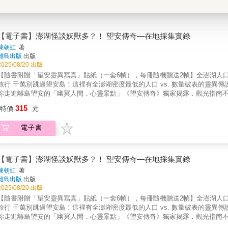
【電子書】澎湖怪談妖獸多？！ 望安傳奇—在地採集實錄
陳朝虹
著
離島出版
出版
2025/08/20 出版
【隨書附贈「望安靈異寫真」貼紙（一套6幀），每冊隨機贈送2幀】全澎湖人口密
旅行 千萬別跳過望安島！這裡有全澎湖密度最低的人口 vs. 數量破表的靈異
你走進離島望安的「幽冥人間．心靈景點」《望安傳奇》獨家揭露．觀光指南
天然的布袋港灣則是傳統望安居民的生計所在，但你可知道，早年望安人泊船
315
特價
元
港灣，嚇你一把之餘不忘幫忙推車上坡。西安水庫｜從望安國中後方的澎34道
左右張望，免得遇見臉皮掀開、鮮血直流的小女孩向你求救……西安砲台｜明
電子書
穿著藏青長袍、頭髮繫辮的「人」垂頭四處來去，要是看到雙手捧扶頭部的人
場還不是機場，而是人稱「黑石仔頂」的荒地，每到夜間必有一紅一青，兩盞
陰陽大戰。長瀨仔沙灘｜瀕危物種「綠蠵龜」在望安的產卵地點和棲地保護區
別亂撿，免得被隨時出沒沙灘上的老婆婆盯上、伏在你身邊監視你一舉一動…
【電子書】澎湖怪談妖獸多？！ 望安傳奇—在地採集實錄
陳朝虹
著
離島出版
出版
2025/08/20 出版
【隨書附贈「望安靈異寫真」貼紙（一套6幀），每冊隨機贈送2幀】全澎湖人口密
旅行 千萬別跳過望安島！這裡有全澎湖密度最低的人口 vs. 數量破表的靈異
你走進離島望安的「幽冥人間．心靈景點」《望安傳奇》獨家揭露．觀光指南
天然的布袋港灣則是傳統望安居民的生計所在，但你可知道，早年望安人泊船