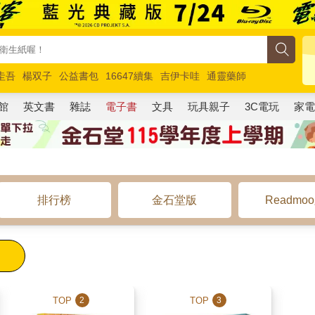
圭吾
楊双子
公益書包
16647續集
吉伊卡哇
通靈藥師
路邊攤新作
馬斯克
玩具總動員5
超慢跑
館
英文書
雜誌
電子書
文具
玩具親子
3C電玩
家
排行榜
金石堂版
Readmo
TOP
TOP
2
3