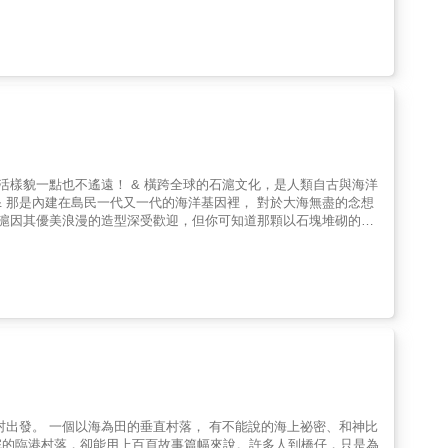
路往西安水庫方向，千萬小心通行，要是感到一陣冷風吹過，切莫
、清留下的砲台遺跡，想瞻仰歷史最好不要摸黑前去，以免遇見一群
朝你走來，務必快速離開，免得雙腿嚇到無力逃跑。望安機場｜當機
幽冥之火前後追逐，望安人都知道，那是豬母精與花宅廟神祇上演的
，過去是居民撿拾海螺、捕魚、撿海龜蛋謀生之地。不過，海龜蛋可
…更多的靈異傳奇點位，等你親臨尋覓打卡！
活樣貌一點也不遙遠！ & 橫跨全球的石滬文化，是人類自古與海洋
& 那是內建在島民一代又一代的海洋基因裡， 對於大海無盡的念想
石滬因其優美浪漫的造型深受歡迎，但你可知道那顆以石塊堆砌的
，在世界各地的海洋文化中皆佔有一席之地。 & 而在台灣，由百餘
最高的石滬群，石滬不僅是對於海洋生態溫柔友好的捕魚方式，其建
身體浸泡在海水中徒手撬動、搬運硬實的玄武岩，一顆顆轉動、為其尋找
、創造一夜致富傳説、與澎湖人相互依存共生的漁滬文化卻面臨將逐
成為我們的日常！ & 在澎湖各島礁的海平面下，那一個個如同麥田
玄武岩奠定的不朽契約，若你能傾心讀懂潮汐洋流的變化、活用每一顆石
群。 & 兩位生在島上卻不懂海的澎湖青年，以修復為起點，拉開
，從頭體會在地日常，描繪出這座島嶼隱藏在大海底下的真實面貌，
拋網、捻海菜挽紫菜、手釣魚、自編魚簍草鞋、徛魚灶煠魚、家家都有的
洋記憶，與無數個關於滬與守滬者的故事。 & ╭╯╰╮石滬小字典
、撬、轉與疊砌、運石料、填櫃、直到完工前的最後一哩路
村出發。 一個以海為田的垂直村落， 有不能說的海上祕密、和神比
始，如何化零為整的精妙手路。 & - 石滬構造與功能介紹 -& 石滬
分鐘就能走完的臨港村落，卻能用上百頁故事篇幅來說。許多人到橋仔，只是為