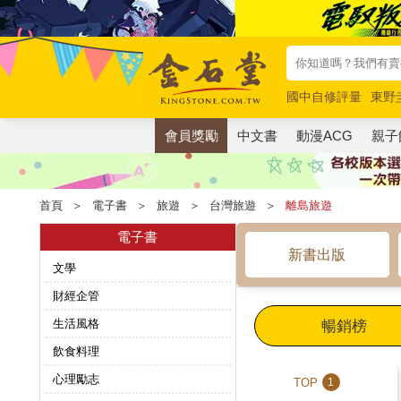
國中自修評量
東野
唯紅花綻放
奧德賽
會員獎勵
中文書
動漫ACG
親子
首頁
＞
電子書
＞
旅遊
＞
台灣旅遊
＞
離島旅遊
電子書
新書出版
文學
財經企管
生活風格
暢銷榜
飲食料理
心理勵志
TOP
1