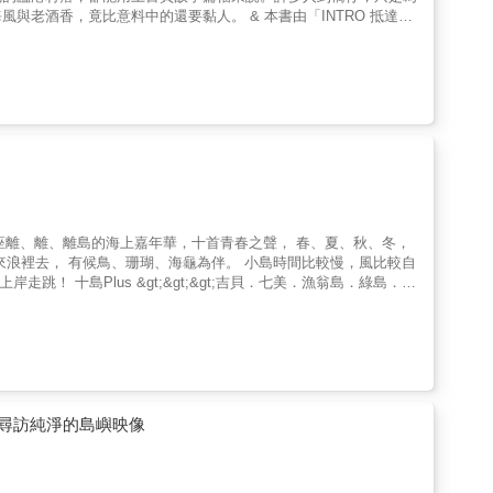
門、滬碇、伸腳、魚井、滬牙到腳路等部位的設計其實各有巧妙之
老酒香，竟比意料中的還要黏人。 & 本書由「INTRO 抵達之
滬股份有限公司」不可不知 -& 一口石滬如何由眾多「股主」一同經
地到其上的人，並以物解鎖尋常眼光。攝影圖輯的安排，定格村里的
輪到當天值日的滬主才能巡，偷巡滬被抓到下場有多慘？ & - 澎
大單元，深入探尋村里的獨特個性 「SMELL有一種鹹味」談橋仔
曾風靡全澎湖的漁產加工業，先醃後晒，中間工序繁瑣，只有能手才
llip;&hellip;「BODY用身體認識」則從橋仔「垂直村落」
刺網、打草鞋。 & 澎湖漁村的隱藏口味：氣味可媲美瑞典鯡魚罐
移動？「GOD神明是好鄰居」所言不假，一眼可望盡的小小橋仔
則 - 想實際親近石滬嗎？先做功課很重要！哪些石滬可以前往，哪些
說，「等那個潮水」 習慣打開手機APP看氣象、點擊Google
時機！ & ╭╯╰╮滬口調查漁滬小報╭╯╰╮ 澎湖石滬的傳奇
得等待潮水高度來到那條隱形的線。旅人待在馬祖總會關心：「今天飛
不請自來？ & 每一口石滬都有自己的樣貌和個性，還有背後建造過
每個人都是島嶼上某一處村里，其一個此曾仍在的人 想像「你」也有所歸
滬主耆老，與彙整歷史文獻所得，重新為這些傳奇石滬譜寫下它們的
個人性格上堆疊大的歷史，住著的人曾於戰地政務時期為女性爭取出
＃一份倒掛仔，可以養一家、親像丁香、鱙仔在落笱。 ＃有船仔頭
人還正在體會、尋覓&hellip;&hellip; ▲▲▲誌村
帶著特定視角觀看「地方」，對於鄉村生活有一套固定的想像，城與鄉各自
打造的議題設定，將地方的獨特性書寫出來，藉此彰顯每個區域特有
里，其中台北市有435個里，金馬地區則有59個村。這是書寫地址
發，與團隊實際踏查、探索微小範圍內的「地方」，讓「認識」不止
每個地方都需要故事，才能定位和對外述說自己是誰。我們將人和
尺度的微觀地理學誌&mdash;&mdash;因為小，而更得以發
除了選舉和納稅，我們很少感受到村、里的邊界。將視野聚焦在方寸之地，反而
得深。製作團隊實地探索一地的前世今生、居民的一日生活切片，更
地感：對很多人來說，國內鄉村地方可能比國外更陌生。本系列標誌出台灣最小
尋訪純淨的島嶼映像