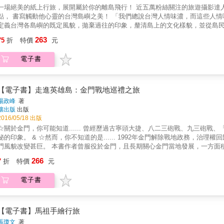
場絕美的紙上行旅，展開屬於你的離島飛行！ 近五萬粉絲關注的旅遊攝影達人許傑， 走過台灣368個鄉鎮和神隱鐵道小站， 以全新的心情與觀
的台灣島嶼之美！ 「我們總說台灣人情味濃，而這些人情味從何而來？其實就是從島上的日常生活而來。希望這本書能重新
定義台灣各島嶼的既定風貌，拋棄過往的印象，釐清島上的文化樣貌，並從島民的『性格
活中最重要的小事！」帶著相機的大男孩，誠懇記錄最在地的真實溫度！ 從18歲開始，許傑便立下拍下全台灣鄉鎮風光的目標──對他來說，台灣
263
75
折
特價
元
這塊土地從不缺乏故事與美景，不過缺了一雙能捕捉細微之處的眼睛。於是，
滴滴，與讀者分享他眼中最暖心也最美好的台灣。 透過許傑純淨的眼睛、文字與鏡頭，一一呈現在書中，翻閱時我們也忘卻世俗煩憂，重新看
電子書
見台灣島嶼的真實之美。你會進行一場絕美的紙上行旅，深刻感受你與台灣之
離島的百景風物詩，「從心」看見島嶼與人的純淨絕美 你是否曾經踏足台灣的離島？或者，單純認為有時間就該往國外飛？ 其實，
台灣的島嶼面貌十分豐富──一島，就是一世界，澎湖馬公的花火節、井垵曬漁
藍眼淚、八八坑道、阿婆的國寶級魚麵；蘭嶼草原、綠島燈塔、琉球烏鬼洞&helli
【電子書】走進英雄島：金門戰地巡禮之旅
！ 不只如此，每個島嶼的人文、歷史與傳統，更是獨具特色！你也許參與過澎湖花火節，但你可曾注意充滿陽光香氣、西衛麵線的浪花
楊政峰
著
之舞？是否踏足媲美日本阿蘇火山草千里的二崁草原？你可能知道蘭嶼東清灣
釀出版
出版
地下屋的達悟族人述說他們的文化與歷史？ 每一座島嶼都有自己的個性，也許充滿勇氣、樂天灑脫，也或許溫柔如水，只待你放慢腳步，用心
2016/05/18 出版
觀察那些離我們最近的海島之美！ 【附六離島拉頁路線圖、適遊
關於金門，你可能知道...... 曾經歷過古寧頭大捷、八二三砲戰、九三砲戰、「單打雙不打」及戰地政務時代的金門，帶給人們莊嚴、肅殺及神
 & ☆然而，你不知道的是...... 1992年金門解除戰地政務，治理權回歸縣政府，軍隊遠離金門，台、金之間的交通更為便利，也影響金
貌改變甚巨。 本書作者曾服役於金門，且長期關心金門當地發展，一方面積極地為急劇變化中的金門留下紀錄；另一方面，也以對金門的
「疼心」，希望用文字的力量對抗隨現實消逝的記憶與遺風。 本書不僅是戰地文化的影像紀錄，也是一本認識金門特有人文風情的旅遊書。 本書
266
7
折
特價
元
& 三步一哨，五步一營 ★豐富的閩南文化& 聚落史蹟，古典樸實 ★特殊的自然景觀& 濕地遍布，水天一色 & 除了隨處可
的戰地遺跡，你知道&hellip;&hellip; 蟛蜞菊為何被稱為「軍中之花」？ 哪裡可以吃到最地道的金門「炒泡麵」？ 成立於一甲子之前的「金門攝
電子書
社」曾出現在哪部電影場景中？ & 曾經歷古寧頭大捷、八二三砲戰等戰事的金門， 已不再是遙遠不可觸及的「軍事重鎮」， 而是頻頻召喚旅人
前往的「旅遊重地」。
【電子書】馬祖手繪行旅
張瓊文
著