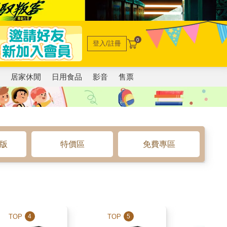
0
登入/註冊
電
居家休閒
日用食品
影音
售票
o版
特價區
免費專區
TOP
TOP
TOP
4
5