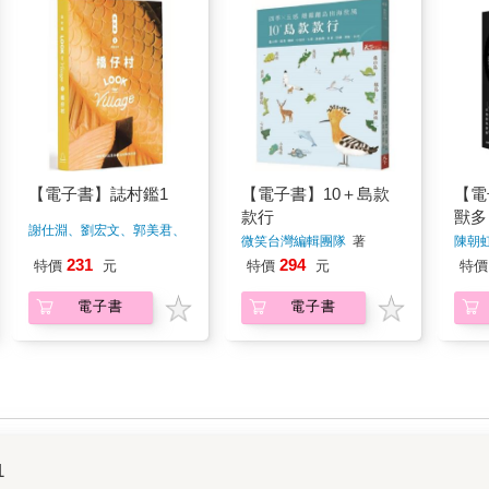
【電子書】誌村鑑1
【電子書】10＋島款
【電
款行
獸多
謝仕淵、劉宏文、郭美君、
在地
微笑台灣編輯團隊
著
陳朝
林
著
231
294
特價
元
特價
元
特價
電子書
電子書
1