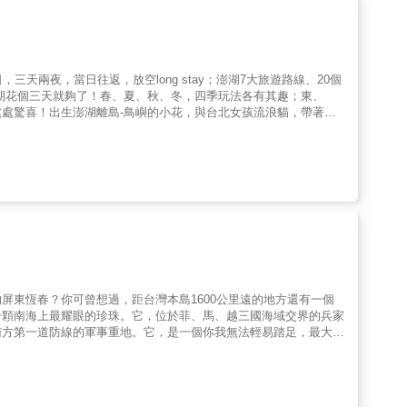
天兩夜，當日往返，放空long stay；澎湖7大旅遊路線、20個
處驚喜！出生澎湖離島-鳥嶼的小花，與台北女孩流浪貓，帶著對
括玩遍世界各地的國外旅客，每一個跟著小花同遊澎湖的旅客，沒有
水、海中品咖啡…熱門的、冷門的、異想不到的海島體驗，原來都在
備，必吃店家、住宿民宿飯店、水上活動資訊小花與流浪貓全部不藏
白沙嶼歷史文化旅 望安
屏東恆春？你可曾想過，距台灣本島1600公里遠的地方還有一個
一顆南海上最耀眼的珍珠。它，位於菲、馬、越三國海域交界的兵家
南方第一道防線的軍事重地。它，是一個你我無法輕易踏足，最大最
懷的大兵自願踏上這個南海上的神祕島嶼，他會發現這裡是宛如天堂
錄在太平島半年多來的軍旅生活，透過一個大頭兵的日記讓你我能一
程。