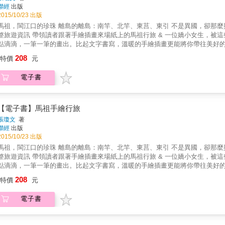
聯經
出版
2015/10/23 出版
，閩江口的珍珠 離島的離島：南竿、北竿、東莒、東引 不是異國，卻那麼與眾不同 & 一本走出來的手繪書 附上每座島的詳細地圖，以及完
 帶領讀者跟著手繪插畫來場紙上的馬祖行旅 & 一位嬌小女生，被這些島給黏住，用手繪將馬祖的文化、生活、人情&hellip;&hellip;點
點滴滴，一筆一筆的畫出。比起文字書寫，溫暖的手繪插畫更能將你帶往美好
天，用畫筆一筆一筆的記錄下在地獨特的閩東式建築、築有封火山牆的廟宇，畫下各種在台灣本島不曾見過的佛手、藤壺、
208
特價
元
珠螺、觀音螺&hellip;&hellip;
電子書
【電子書】馬祖手繪行旅
張瓊文
著
聯經
出版
2015/10/23 出版
，閩江口的珍珠 離島的離島：南竿、北竿、東莒、東引 不是異國，卻那麼與眾不同 & 一本走出來的手繪書 附上每座島的詳細地圖，以及完
 帶領讀者跟著手繪插畫來場紙上的馬祖行旅 & 一位嬌小女生，被這些島給黏住，用手繪將馬祖的文化、生活、人情&hellip;&hellip;點
點滴滴，一筆一筆的畫出。比起文字書寫，溫暖的手繪插畫更能將你帶往美好
天，用畫筆一筆一筆的記錄下在地獨特的閩東式建築、築有封火山牆的廟宇，畫下各種在台灣本島不曾見過的佛手、藤壺、
208
特價
元
珠螺、觀音螺&hellip;&hellip;
電子書