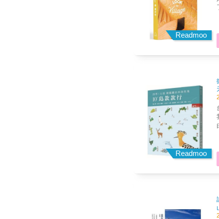
Readmoo
台灣
我
由，海
琉
Readmoo