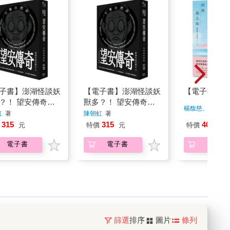
子書】澎湖怪談妖
【電子書】澎湖怪談妖
【電子書】回
？！ 望安傳奇—
獸多？！ 望安傳奇—
楊馥慈、曾宥輯
採集實錄
在地採集實錄
虹
著
陳朝虹
著
315
315
406
元
特價
元
特價
元
電子書
電子書
電子書
篩選
排序
圖片
條列