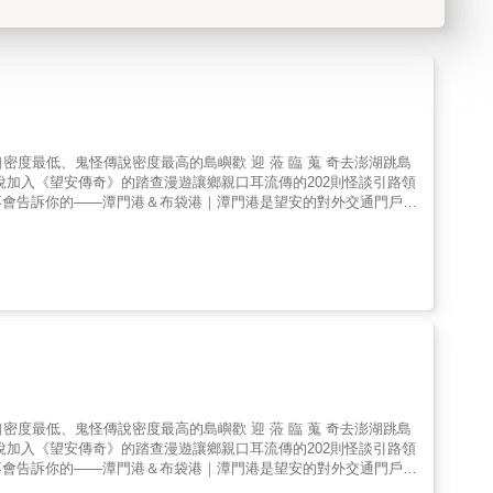
度最低、鬼怪傳說密度最高的島嶼歡 迎 蒞 臨 蒐 奇去澎湖跳島
傳說加入《望安傳奇》的踏查漫遊讓鄉親口耳流傳的202則怪談引路領
不會告訴你的——潭門港＆布袋港｜潭門港是望安的對外交通門戶，
、採海螺、抓章魚時，竹竿鬼、攔路鬼、牛車鬼……眾鬼紛紛出沒兩
路往西安水庫方向，千萬小心通行，要是感到一陣冷風吹過，切莫
、清留下的砲台遺跡，想瞻仰歷史最好不要摸黑前去，以免遇見一群
朝你走來，務必快速離開，免得雙腿嚇到無力逃跑。望安機場｜當機
幽冥之火前後追逐，望安人都知道，那是豬母精與花宅廟神祇上演的
，過去是居民撿拾海螺、捕魚、撿海龜蛋謀生之地。不過，海龜蛋可
…更多的靈異傳奇點位，等你親臨尋覓打卡！
度最低、鬼怪傳說密度最高的島嶼歡 迎 蒞 臨 蒐 奇去澎湖跳島
傳說加入《望安傳奇》的踏查漫遊讓鄉親口耳流傳的202則怪談引路領
不會告訴你的——潭門港＆布袋港｜潭門港是望安的對外交通門戶，
、採海螺、抓章魚時，竹竿鬼、攔路鬼、牛車鬼……眾鬼紛紛出沒兩