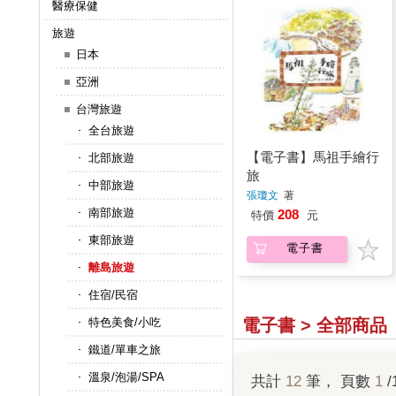
醫療保健
旅遊
日本
亞洲
台灣旅遊
全台旅遊
【電子書】馬祖手繪行
北部旅遊
旅
中部旅遊
張瓊文
著
南部旅遊
208
特價
元
東部旅遊
電子書
離島旅遊
住宿/民宿
電子書 > 全部商品
特色美食/小吃
鐵道/單車之旅
溫泉/泡湯/SPA
共計
12
筆， 頁數
1
/