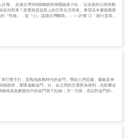
』，從『心』認識台灣離島。」──許傑 ◎「旅行是我生
十年來他從未曾停下腳步，持續以文字與攝影記錄台灣各地角落的點
間日常卻深情的那些吉光片羽，於是也將被觸動，開啟屬於你的離島
場；金門的逆時光街景、老聚落、西園鹽場、寒舍花；馬祖的鐵堡
p;&hellip;這些一生必去一次的絕美景致、在地好味，其實就近在
是台灣迎接第一道曙光的聖地，但你可曾尋訪野銀部落，聽聽住在傳
月份推薦表，踏上許傑領路的絕美環島旅程】