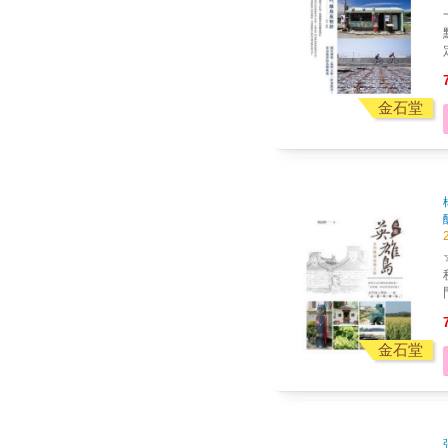
一
點， 書寫觸動他心靈
點
金石堂
飛行。 ◎六座
我們眼前
統
☆
秘的印象。
門風
特色 ★珍貴的戰地風情
見
金石堂
影