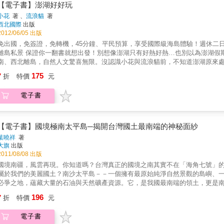
【電子書】澎湖好好玩
小花
著 、
流浪貓
著
西北國際
出版
2012/06/05 出版
免出國，免簽證，免轉機，45分鐘、平民預算，享受國際級海島體驗！週休二日，三
保證你一翻書就想出發！別想像澎湖只有好熱好熱…也別以為澎湖假期花個三天就夠了！春、夏、秋、冬，四季玩法各有其趣；東、
南、西北離島，自然人文驚喜無限。沒認識小花與流浪貓前，不知道澎湖原來處
澎湖極大的熱情在各地散步菊島之美，從親朋好友、新聞媒體、外景節目，包
175
7
折
特價
元
一個人不對澎湖的千變萬化讚嘆不已！雙心七美嶼、人文百年古厝、無人島戲
離我們最近的澎湖。從陸、海、空登陸澎湖的交通方式，玩水、防曬的隨身必
電子書
私貼心推薦。這麼好玩的海島，這麼好玩的方式，保證你一玩上癮！本書特色深度水上水下遊 岐頭、員貝嶼、澎澎灘、小
字花窗、全台最古老媽祖廟迷人天然景 錠鉤嶼海蝕一線天、桶盤海上黃石公園諸島踩水樂 岐頭抱蹲捕魚、澎澎灘翻玩海浪、鳥嶼趣味海釣食、
衣、住、行 資訊俱全，想怎麼玩，就怎麼玩！
【電子書】國境極南太平島─揭開台灣國土最南端的神秘面紗
葉曉祥
著
大旗
出版
2011/08/08 出版
國境南疆，風雲再現。你知道嗎？台灣真正的國境之南其實不在「海角七號」的
屬於我們的美麗國土？南沙太平島－－一個擁有最原始純淨自然景觀的島嶼、
必爭之地，蘊藏大量的石油與天然礦產資源。它，是我國最南端的領土，更是
美麗卻也最危險的「南海火藥庫」。當一個大學剛畢業，天真單純又具浪漫情
196
7
折
特價
元
般的樂園？或者其實是個如地獄般的惡魔島？作者以最真摯、寫實的方式，記
窺太平島的廬山真面目，翻開此書，你將進入一段充滿驚喜、讚歎和歡笑的旅
電子書