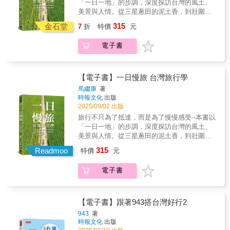
「一日一地」的步調，深度探訪台灣的風土、
旁的必吃老攤與周邊文化景點，幫你省下做功
美景與人情。從三星蔥田的泥土香，到壯圍哈
課的時間，說走就走的一日微旅行。 3. 深度聚
密瓜的夏日甜；外澳牽罟的漁村人情，到新埔
315
焦！白沙屯進香與建築美學專題 特別收錄近年
金石堂
7
折
特價
元
柿餅的秋日暖陽；還有老梅綠石槽的奇幻紋
最受矚目的「白沙屯媽祖進香」攻略，從參與
理、基隆嶼的孤島傳奇。帶你走進產地現場，
方式到文化背景全解析。更深度導覽燕尾飛
電子書
品嘗四季滋味；親近山海之境，領略自然美
簷、剪黏藝術與匠師手藝，讓你從此看懂廟宇
景；漫步古蹟老街，感受歷史韻味。透過作者
建築的門道。 4.最有溫度最接地氣的人文導覽
馬繼康獨到的視角，邀你放慢腳步，細細品
告別生硬的歷史教條。我們用最接地氣的筆
味。書籍特色：1.深入在地，探索不一樣的台
【電子書】一日慢旅 台灣旅行學
觸，將神像特色、民間傳說與地方人情味化為
灣：不僅走訪著名景點，更深入小農、古道與
馬繼康
著
動人故事。
秘境，讓旅行更貼近土地與人情。2.多元主
時報文化
出版
題，適合各種旅行風格：不論是美食愛好者、
2025/09/02 出版
自然步道探險者，或是生態觀察家，都能找到
旅行不只為了抵達，而是為了慢慢感受--本書以
最適合的路線。3.季節推薦，最美時刻不錯
「一日一地」的步調，深度探訪台灣的風土、
過：書中標示各景點的最佳旅行時節，捕捉最
美景與人情。從三星蔥田的泥土香，到壯圍哈
動人的美景。
密瓜的夏日甜；外澳牽罟的漁村人情，到新埔
315
Readmoo
特價
元
柿餅的秋日暖陽；還有老梅綠石槽的奇幻紋
理、基隆嶼的孤島傳奇。帶你走進產地現場，
電子書
品嘗四季滋味；親近山海之境，領略自然美
景；漫步古蹟老街，感受歷史韻味。透過作者
馬繼康獨到的視角，邀你放慢腳步，細細品
味。書籍特色：1.深入在地，探索不一樣的台
【電子書】跟著943搭台灣好行2
灣：不僅走訪著名景點，更深入小農、古道與
943
著
秘境，讓旅行更貼近土地與人情。2.多元主
時報文化
出版
題，適合各種旅行風格：不論是美食愛好者、