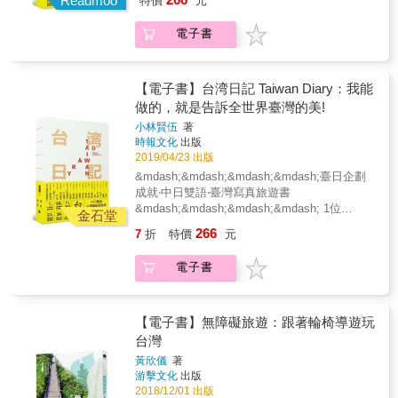
Readmoo
特價
元
祕境＋打卡熱點 11篇&mdash;原住民的部落故
又更多了！』 全部嚴選大型犬牽繩即可進入的
共分成22個城市，每個城市之下再分為「住
事 27間&mdash;精選餐廳與甜點推薦 30則
優良店家 芭比是隻24公斤的大型犬，書中每個
宿」、「飲食」、「玩樂」三大類。 「住宿」
電子書
&mdash;臺日人生故事剪影 1顆&mdash;全心
住宿、景點、餐廳等都是芭比親自去過，大型
部分貼心列上寵物清潔費及相關規定，方便毛
全意愛臺灣的心 ❤❤❤ 『我能做的，就是告訴
犬也能自由自在活動玩耍的友善店家，讓你再
主人查找與參考。 「飲食」部分細分為：「咖
全世界臺灣的美！』──日本旅台攝影作家．攝
也不用擔心大毛孩會被拒之門外，安心地帶狗
啡 早午餐」、「美式 西式料理」、「亞洲料
影師 小林賢伍 KENGO KOBAYASHI ❤❤❤
狗出門吧。 『毛小孩在旅途中受傷或失控怎麼
【電子書】台湾日記 Taiwan Diary：我能
理」，隨心情挑選想吃的豐富料理。 「玩樂」
&hearts; 臺灣好祕境
辦？』 特別專訪獸醫師與訓練師「醫療與急
做的，就是告訴全世界臺灣的美!
部分包含文化園區、休閒農場、濕地、牧場、
&hellip;&hellip;&hellip;&hellip;&hellip;&hellip;&hellip
救」「狗狗行為問題」 帶狗狗旅行時，若是遇
可帶狗狗觀看的表演等，各式各樣人寵同樂的
小林賢伍
著
精選66處就連外國人也能輕易抵達的臺灣最美
到一些狗狗行為上的問題，例如，狗狗在旅館
時報文化
出版
空間景點。 另外，特別規劃彰化、台南、台
祕境。 &hearts; 原住民文化
或餐廳失控吠叫、爆衝停不下來、亂吃地上的
2019/04/23 出版
東、金門、馬祖、蘭嶼這六個城市，一日或半
&hellip;&hellip;&hellip;&hellip;&hellip;..&hellip;&hell
東西，或是突然跟別人的狗打架等等，該怎麼
日深度旅遊路線，由插畫家舒皮手繪具當地特
&mdash;&mdash;&mdash;&mdash;臺日企劃
深入11個排灣、卑南、布農與阿美族部落祕密
辦？發生狗狗暈車／船／機、中暑、誤食毒物
色景點的可愛地圖，不用動腦跟著狗狗就能暢
成就‧中日雙語‧臺灣寫真旅遊書
探索。 &hearts; 餐廳與甜點
或外傷，該如何緊急處理？作者特別專訪寵物
遊台灣人文風情。 『店家規定不同大型狗限制
&mdash;&mdash;&mdash;&mdash; 1位
&hellip;&hellip;.........&hellip;&hellip;&hellip;&hellip;
金石堂
行為訓練師和獸醫師，讓毛小孩爸媽在行前做
又更多了！』 全部嚴選大型犬牽繩即可進入的
&mdash;日本旅臺攝影作家 66處&mdash;臺灣
不藏私分享27間絕對不想讓人知道的私房美食
好功課，避免突發狀況時措手不及。 『你想不
266
7
折
特價
元
優良店家 芭比是隻24公斤的大型犬，書中每個
祕境＋打卡熱點 11篇&mdash;原住民的部落故
基地。 &hearts; 人生的意義
到的需要本書都替你想到了！』 貼心附錄急
住宿、景點、餐廳等都是芭比親自去過，大型
事 27間&mdash;精選餐廳與甜點推薦 30則
&hellip;&hellip;..&hellip;&hellip;&hellip;&hellip;&hell
診、洗衣、交通等實用旅遊資訊 100天的環島
電子書
犬也能自由自在活動玩耍的友善店家，讓你再
&mdash;臺日人生故事剪影 1顆&mdash;全心
紀錄30則一路有緣相遇卻閃閃發光的臺日人生
經驗讓作者深深體會到24小時營業與夜間急診
也不用擔心大毛孩會被拒之門外，安心地帶狗
全意愛臺灣的心 ❤❤❤ 『我能做的，就是告訴
故事。 ❤❤❤ 『臺灣是個越了解，越覺得有魅
的動物醫院、寵物自助洗衣店的重要性。此
狗出門吧。 『毛小孩在旅途中受傷或失控怎麼
全世界臺灣的美！』──日本旅台攝影作家．攝
力的國家。』 這個名叫「臺灣」的國家，有著
外，帶寵物旅行若選擇搭乘大眾工具，運輸公
辦？』 特別專訪獸醫師與訓練師「醫療與急
影師 小林賢伍 KENGO KOBAYASHI ❤❤❤
【電子書】無障礙旅遊：跟著輪椅導遊玩
一股無法用言語形容的強大魔力，人與人之間
司也有相關規定，這些實用和必備的資訊，能
救」「狗狗行為問題」 帶狗狗旅行時，若是遇
&hearts; 臺灣好祕境
台灣
毫無距離感，並且擁有著水秀山青、風光旖旎
將任何意外傷害和不便減至最低。 作者帶著芭
到一些狗狗行為上的問題，例如，狗狗在旅館
&hellip;&hellip;&hellip;&hellip;&hellip;&hellip;&hellip
的風景。 雖然憑藉我一人的力量什麼也辦不
比和阿嬤走訪台灣22個鄉鎮城市，挑選出780間
黃欣儀
著
或餐廳失控吠叫、爆衝停不下來、亂吃地上的
精選66處就連外國人也能輕易抵達的臺灣最美
到，但希望大家能透過我的影像與文字，讓更
以上，連大型狗都能進入的寵物友善店家與景
游擊文化
出版
東西，或是突然跟別人的狗打架等等，該怎麼
祕境。 &hearts; 原住民文化
多人認識臺灣。 如果你也願意，請讓我們一起
2018/12/01 出版
點，搭配由插畫家湯舒皮手繪具當地特色的旅