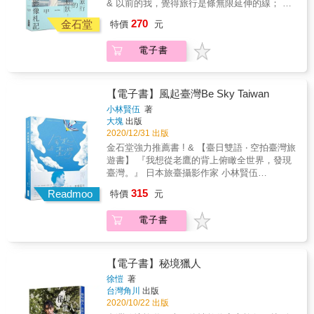
& 以前的我，覺得旅行是條無限延伸的線； 後
陳浪寫出了一本「未完成」的書。 & 不同於以
來的我，認為旅行是個盈缺有時的圓； 現在的
270
往以背包客視角出發敘寫旅程故事的單純旅行
金石堂
特價
元
我逐漸明白，軌跡無法界定，更難以分類。 旅
文學，這回陳浪希望帶領讀者走入「旅行作
行真正的美，原來藏在故事情節。 那些勇敢
家」的創作過程。刻意拿掉旅行書寫裡的部分
電子書
的、脆弱的、絢爛的、平淡的片刻，都成為了
資訊：沒有地名、沒有景點介紹，讓這本作品
我，也成就了我。 & 喧囂未平，徬徨仍在，而
與其說是「書」，反而更像一本記錄著途中風
旅人依舊走著，沒有停下。 在路上經歷著旅行
物及旅人心境的「札記」。使閱讀過程不僅僅
的形狀，尋找著自己的模樣。 & ▌大疫之年
【電子書】風起臺灣Be Sky Taiwan
是「看」，更可以參與補足缺失的資訊，使這
後，再推新作，以「未完成」概念發想 & 當整
小林賢伍
著
本札記更完整、豐富。 & 七大章節的32篇短
個世界因為疫情封鎖，當關乎夢想的道途都中
大塊
出版
文，分別紀錄在台灣不同自然環境裡的旅程。
斷，在紛紛擾擾的生活裡，帶上所有情緒，重
2020/12/31 出版
& 有冬雨綿綿的湖泊、海岸壯闊的離島、橫越
新走進大自然，也通往自己的內心。 & 回顧
金石堂強力推薦書 ! & 【臺日雙語 ‧ 空拍臺灣旅
森林的百年古道，還有荒漠裡傾頹的燈塔。透
2020，相信「未完成」是所有人共同歷經的情
遊書】 『我想從老鷹的背上俯瞰全世界，發現
過這些並不遙遠，卻同樣精彩的旅程，重新找
緒，「原定計畫生變」，以這樣的概念發想，
臺灣。』 日本旅臺攝影作家 小林賢伍
回生活失去的色彩，也拾回自己的形狀。 & 這
陳浪寫出了一本「未完成」的書。 & 不同於以
&mdash;&mdash;&mdash;&mdash;從空中鳥
次，讓所有旅人決定這本作品的形狀。 它既能
315
往以背包客視角出發敘寫旅程故事的單純旅行
Readmoo
特價
元
瞰臺灣&mdash;&mdash;&mdash;&mdash; 全
是書，也能是札記，也可以什麼都不是－－只
文學，這回陳浪希望帶領讀者走入「旅行作
臺空拍祕境&mdash;60處 小林旅行札記
是一個旅行作家的心情隨筆。& & ▌讓照片說
家」的創作過程。刻意拿掉旅行書寫裡的部分
電子書
&mdash;57則 部落鄒族故事&mdash;3篇 ▍ ☻
話，反思社群媒體現象 & 近年來隨著網路媒體
資訊：沒有地名、沒有景點介紹，讓這本作品
臺灣 ‧ 空拍祕境
愈趨發達，旅行的門檻或許降低，但人們也更
與其說是「書」，反而更像一本記錄著途中風
&hellip;&hellip;&hellip;&hellip;&hellip;&hellip;&hellip
容易受到社群媒體的制約。無數網紅景點的誕
物及旅人心境的「札記」。使閱讀過程不僅僅
精選60處北中南東離島秘境 ‧ 從天空的視角鳥
生，不僅替山林海洋帶來不必要的嘈雜和想
【電子書】秘境獵人
是「看」，更可以參與補足缺失的資訊，使這
瞰美麗臺灣。 ☻ 小林 ‧ 旅行札記
像，也使得我們愈來愈不懂得為「自己」旅行
徐愷
著
本札記更完整、豐富。 & 七大章節的32篇短
&hellip;&hellip;&hellip;&hellip;&hellip;&hellip;&hellip
－－我們的旅行，更多時候只是複製他人的建
台灣角川
出版
文，分別紀錄在台灣不同自然環境裡的旅程。
旅行路上的景色與故事57則 ‧ 傾訴對島嶼和人
議，重走別人的旅途。 & 不同於以往作品，影
2020/10/22 出版
& 有冬雨綿綿的湖泊、海岸壯闊的離島、橫越
的感動心情。 ☻ 部落 ‧ 鄒族故事
像僅作為文字情緒的輔佐，這回讓照片和文字