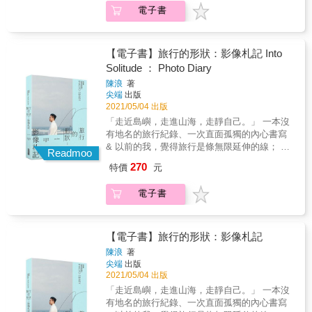
灣人，你說得出自己家鄉的故事嗎？ 這次試著
電子書
用味道來遊遍台灣各鄉鎮吧！ 從櫻花雨、桐花
季、熱氣球、花火節、曬柿子、蘭嶼拼板舟體
驗&hellip;&hellip; 跟著旅遊達人許傑一起玩遍
美麗寶島， 你會發現，台灣不同季節都有讓人
【電子書】旅行的形狀：影像札記 Into
驚豔的城市之美， 無論是在地人情、巷弄風
Solitude ： Photo Diary
情，都值得你細細感受品味。 &
陳浪
著
尖端
出版
2021/05/04 出版
「走近島嶼，走進山海，走靜自己。」 一本沒
有地名的旅行紀錄、一次直面孤獨的內心書寫
& 以前的我，覺得旅行是條無限延伸的線； 後
Readmoo
來的我，認為旅行是個盈缺有時的圓； 現在的
270
特價
元
我逐漸明白，軌跡無法界定，更難以分類。 旅
行真正的美，原來藏在故事情節。 那些勇敢
電子書
的、脆弱的、絢爛的、平淡的片刻，都成為了
我，也成就了我。 & 喧囂未平，徬徨仍在，而
旅人依舊走著，沒有停下。 在路上經歷著旅行
的形狀，尋找著自己的模樣。 & ▌大疫之年
【電子書】旅行的形狀：影像札記
後，再推新作，以「未完成」概念發想 & 當整
陳浪
著
個世界因為疫情封鎖，當關乎夢想的道途都中
尖端
出版
斷，在紛紛擾擾的生活裡，帶上所有情緒，重
2021/05/04 出版
新走進大自然，也通往自己的內心。 & 回顧
「走近島嶼，走進山海，走靜自己。」 一本沒
2020，相信「未完成」是所有人共同歷經的情
有地名的旅行紀錄、一次直面孤獨的內心書寫
緒，「原定計畫生變」，以這樣的概念發想，