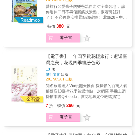
2018/02/07 出版
食堂、書店、茶樓、文創空間面貌展現，洋溢
村、花蓮大農大富、臺東池上遊、臺東金剛大
愛旅行又愛孩子的樂爸親自走訪全臺各地， 讓
嶄新的東洋風情，持續在島嶼上熠熠發光閃
道&hellip;&hellip; Part2觀光娛樂一把罩！全家
你週休二日不再傷腦筋找景點，跟著玩就對
亮。 本書特色 ★本書精選全台具特色且保留完
一起爽爽玩！ 28間熱門觀光工廠 樂爸說：這不
了！ 不必再為安排景點想破頭！ 北部28＋中部
好、有參觀價值的日式建築，依各縣市劃分，
是工廠啦！ 新北林口光淙金工、桃園祥儀機器
Readmoo
22＋南部20＋東部31＝全臺玩透透 週休二日總
一次完整搜羅，方便旅行時一遊。 ★從時代背
人夢工廠、苗栗雅聞香草植物工廠、臺中木匠
380
特價
元
是煩惱不知道要帶家人去哪裡走走？ 好不容易
景談起，走入日治五十年，一探當時的社會氛
兄妹、雲林良作工場、臺南虹泰水凝膠世界、
找到地點卻怕踩到地雷？ 旅遊達人「樂爸」精
圍和生活實況，了解日式建築廣泛散落在各行
臺南臺鉅美妝博物館、屏東客萊斯麥觀光烘焙
電子書
選全臺101處最適合全家人趴趴走的景點，只要
各業的興衰景況。 ★採訪地方文史工作室及古
食品廠、宜蘭一米特、宜蘭奇麗灣、宜蘭溪和
看書照著玩就好，不必再為安排景點想破頭！
蹟導覽員，延伸日式建築相關知識，從中了解
三代目、宜蘭橘之鄉蜜餞形象館、花蓮香又香
目錄 Part1絕美臺灣 Follow Me！ 19處美呆大
東洋老屋的建築用材、結構設計、美學意涵及
便當調查局、花蓮海礦探索館&hellip;&hellip;
自然景點 樂爸說：給你滿滿的美景大～平～臺
老屋創建的故事，提供遊賞之餘，吸收多元的
【電子書】一年四季賞花輕旅行：邂逅臺
Part3戶外好趣淘，自然森呼吸 23個樂活新體驗
～ 桃園大溪石門踏青、石門慈湖追楓、新北三
文化常識。 ★以人文結合旅遊的角度，了解建
灣之美，花現四季繽紛色彩
樂爸說：不出門藍瘦香菇！ 新北石碇深坑美食
峽雲森瀑布、新竹塔克金溪之賞楓密境、苗栗
築古今的演變和時代背景故事，增添遊賞時的
旅遊、新北雙溪雙鐵低碳、新竹青青草原、桃
13
著
大湖草莓三義龍騰勝興、臺中中社花海、臺南
興味與深度。
園林可可家的牧場、臺中赤腳ㄚ生態農莊、南
健行文化
出版
白河賞蓮+臺糖烏樹林、臺南柳營德元埤荷蘭
投埔里牛尾社區親子行、南投埔里親子旅遊、
2017/05/01 出版
村、花蓮大農大富、臺東池上遊、臺東金剛大
雲林臺西口湖親子小小漁夫、彰化和美迷宮歐
知名旅遊達人Via玩翻天推薦 愛攝影的百萬人氣
道&hellip;&hellip; Part2觀光娛樂一把罩！全家
式莊園、嘉義板陶窰、臺南鹽水巡禮、花蓮鳳
部落客13臺灣花季首選地點一次網羅 手機上網
一起爽爽玩！ 28間熱門觀光工廠 樂爸說：這不
林遊、花蓮野猴子、臺東關山花海
掃描本書QR code，賞花地圖定位輕鬆搞定，
是工廠啦！ 新北林口光淙金工、桃園祥儀機器
金石堂
&hellip;&hellip; Part4趣味走跳，嗨翻全家94
暢遊全臺賞花熱點不迷路！ 近年來政府鼓吹觀
人夢工廠、苗栗雅聞香草植物工廠、臺中木匠
266
7
折
特價
元
狂！ 31家玩到瘋樂園 樂爸說：不只是樂園，沒
光，加上交通路網便利，親子出遊風氣盛行，
兄妹、雲林良作工場、臺南虹泰水凝膠世界、
那麼簡單！ 臺北品味親子夢想館、桃園中壢
讓大家更容易親近臺灣這塊土地，發覺更多在
臺南臺鉅美妝博物館、屏東客萊斯麥觀光烘焙
電子書
Bon Bon City、桃園謝宇明陶瓷文化、新竹煙
地鄉鎮的偏遠景點。愛攝影的百萬人氣部落客
食品廠、宜蘭一米特、宜蘭奇麗灣、宜蘭溪和
波星際太空親子樂園、苗栗工藝園區、臺中玩
13，以文圖並茂的方式帶領大家一一探訪令人
三代目、宜蘭橘之鄉蜜餞形象館、花蓮香又香
劇島、彰化茉莉花壇夢想館、雲林斗六官邸兒
驚豔的優美勝地，並精心提供賞花旅遊懶人
便當調查局、花蓮海礦探索館&hellip;&hellip;
童館、嘉義陪你樂Play Learn、高雄幸福童樂
包，讓我們在忙碌的生活壓力下，可以和家人