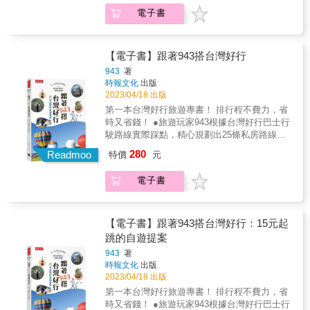
&mdash;&mdash;&mdash;&mdash; GOOD
深入台灣鄉土的主題特輯
電子書
EYE &hearts; TAIWAN 貓派狗派‧萬用貼紙 &
&mdash;&mdash;&mdash;&mdash;&mdash;&mda
Team cat or team dog, we&#39;re all team
傳統慶典、古厝村落、在地物產、工藝技藝、
Taiwan! & 22個台灣縣市與離島 500家優質好店
生態旅遊、地方創生&hellip;&hellip;絕對接地氣
50篇深度特輯 Web App搭配旅行 21條旅遊路
【電子書】跟著943搭台灣好行
全書充滿可愛的插畫與手繪地圖
線 1顆愛台灣的心 & 帶你和你的國外朋友穿梭
&mdash;&mdash;&mdash;&mdash;&mdash;&mda
943
著
大街小巷，看見最真實可愛的台灣！ & 誠意嚴
時報文化
出版
好看又好用的旅遊地圖21張＋超過100幅特色景
選500家好店＋必訪景點
2023/04/18 出版
點小插圖，絕對愛不釋手 & 『 好 國 好 人 ，
&mdash;&mdash;&mdash;&mdash;&mdash;&mda
好 地 方 。 』 & 旅行世界各國後，還是覺得台
第一本台灣好行旅遊專書！ 排行程不費力，省
藝術與文化、 設計與生活風格、食材與料理、
灣最棒！ 這裡是亞洲最民主、最多元也最熱情
時又省錢！ ●旅遊玩家943根據台灣好行巴士行
咖啡與酒精、住宿與放鬆，絕對挑剔 推薦21條
有趣的地方。 只要相處久了，就能確實體會台
駛路線實際踩點，精心規劃出25條私房路線，
新舊融合的旅遊路線
灣的好，甚至捨不得離開。 「我們是小國小
只要15元起，讓你花小錢就能安心出遊，搭配
280
&mdash;&mdash;&mdash;&mdash;&mdash;&mda
Readmoo
特價
元
民，但是我們是好國好人。」────言論自由鬥
一日劵和套票更是超值！ ●台灣好行路線遍及
為每個縣市量身規劃最具特色的一日小旅行路
士鄭南榕 如果要用一句話來介紹台灣，沒有
全台灣，接駁各大知名風景區，按書索驥，讓
線，輕鬆跟著走，吃喝玩樂絕對過癮 收錄50篇
電子書
比這更好的描述， 如同台北是被低估的城市，
你不必再為了如何安排行程燒腦，說走就走！
深入台灣鄉土的主題特輯
台灣也絕對是被低估的國家！ 趕快來吧，只要
台灣有好山好水又好行，想要飽覽古蹟、品嘗
&mdash;&mdash;&mdash;&mdash;&mdash;&mda
來一次，你就會知道所謂好國好民，好在哪
美食、探訪祕境、體驗農遊嗎？不管是在島內
傳統慶典、古厝村落、在地物產、工藝技藝、
裡。 & 『 充 滿 趣 味 與 溫 度 的 台 灣 風 格
漫步或是離島探索，一年四季都有深度又有趣
【電子書】跟著943搭台灣好行：15元起
生態旅遊、地方創生&hellip;&hellip;絕對接地氣
旅 遊 書 ！ 』 & 台北是個可愛、對旅人友善的
的玩法。請跟著省錢旅遊作家943來趟節能減
跳的自遊提案
全書充滿可愛的插畫與手繪地圖
城市，是認識台灣的最佳起點。 不過台灣各地
碳、輕鬆自在的小旅行吧！ &
&mdash;&mdash;&mdash;&mdash;&mdash;&mda
943
著
也有著自己的個性與姿態，一個都不能被忽
時報文化
出版
好看又好用的旅遊地圖21張＋超過100幅特色景
略。 & 因此，暢銷書《GOOD EYE 台北挑剔
2023/04/18 出版
點小插圖，絕對愛不釋手 & 『 好 國 好 人 ，
指南》作者郭佩怜和她在各領域的厲害朋友
好 地 方 。 』 & 旅行世界各國後，還是覺得台
第一本台灣好行旅遊專書！ 排行程不費力，省
們，將挑剔的眼光從台北擴大到台灣22個縣
灣最棒！ 這裡是亞洲最民主、最多元也最熱情
時又省錢！ ●旅遊玩家943根據台灣好行巴士行
市，懷著一顆愛台灣的心，挑戰製作世界第一