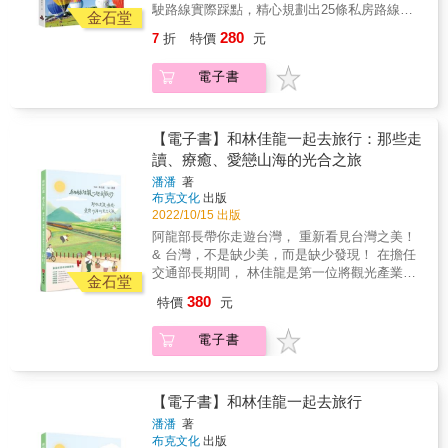
有趣的地方。 只要相處久了，就能確實體會台
駛路線實際踩點，精心規劃出25條私房路線，
本中英雙語的台灣風格旅遊書《GOOD EYE 台
金石堂
灣的好，甚至捨不得離開。 「我們是小國小
只要15元起，讓你花小錢就能安心出遊，搭配
灣挑剔指南》，收錄各地的風格店家、年度活
280
7
折
特價
元
民，但是我們是好國好人。」────言論自由鬥
一日劵和套票更是超值！ ●台灣好行路線遍及
動、在地刊物與深度特輯等，成為探索台灣的
士鄭南榕 如果要用一句話來介紹台灣，沒有
全台灣，接駁各大知名風景區，按書索驥，讓
最佳起點。& && & 『 為 什 麼 需 要 這 本 書
電子書
比這更好的描述， 如同台北是被低估的城市，
你不必再為了如何安排行程燒腦，說走就走！
？ 』 & 重新發現台灣的魅力 &rarr; 拿來練英文
台灣也絕對是被低估的國家！ 趕快來吧，只要
台灣有好山好水又好行，想要飽覽古蹟、品嘗
也不錯（誤） 從此變身旅遊達人 &rarr; 可能會
來一次，你就會知道所謂好國好民，好在哪
美食、探訪祕境、體驗農遊嗎？不管是在島內
被稱讚有好眼光！ 掌握台灣最秘密精彩的地方
裡。 & 『 充 滿 趣 味 與 溫 度 的 台 灣 風 格
漫步或是離島探索，一年四季都有深度又有趣
【電子書】和林佳龍一起去旅行：那些走
&rarr; 喜歡的店也許會客滿（抱歉了） 外國朋
旅 遊 書 ！ 』 & 台北是個可愛、對旅人友善的
的玩法。請跟著省錢旅遊作家943來趟節能減
讀、療癒、愛戀山海的光合之旅
友來，再也不用當地陪！ &rarr; 相當適合拿來
城市，是認識台灣的最佳起點。 不過台灣各地
碳、輕鬆自在的小旅行吧！ &
做國民外交 『 怎 麼 個 挑 剔 法 ？』 & 綜
潘潘
著
也有著自己的個性與姿態，一個都不能被忽
合設計、選品、氛圍、服務、環境、口碑等面
布克文化
出版
略。 & 因此，暢銷書《GOOD EYE 台北挑剔
向 有自信帶著友人去的地方 考慮店家間的多元
2022/10/15 出版
指南》作者郭佩怜和她在各領域的厲害朋友
性與個別獨特性 & 『 使 用 說 明 』 & 全書架
阿龍部長帶你走遊台灣， 重新看見台灣之美！
們，將挑剔的眼光從台北擴大到台灣22個縣
構： 北台灣／中台灣／南台灣／東台灣與離島
& 台灣，不是缺少美，而是缺少發現！ 在擔任
市，懷著一顆愛台灣的心，挑戰製作世界第一
全新改版、最新資訊和路線更新 為了讓大家旅
交通部長期間， 林佳龍是第一位將觀光產業作
本中英雙語的台灣風格旅遊書《GOOD EYE 台
金石堂
遊方便攜帶 《GOOD EYE台灣挑剔指南》將原
為台灣戰略的先行者， 也是最挺觀光業的交通
灣挑剔指南》，收錄各地的風格店家、年度活
380
特價
元
本四小冊合而為一： 可以隨心所欲拿一本就出
部長，處處可見他對台灣觀光的用心。 前瞻觀
動、在地刊物與深度特輯等，成為探索台灣的
發，一本通行全台灣 & 全台灣22個縣市皆分為
光沒撇步，願意做，就對了！ 疫後的觀光業，
最佳起點。& && & 『 為 什 麼 需 要 這 本 書
兩部分介紹，前半部分門別類挑出500家好店，
電子書
應定位為台灣未來的旗艦產業， 本書讓阿龍帶
？ 』 & 重新發現台灣的魅力 &rarr; 拿來練英文
涵蓋5大類：「藝術與文化」、「設計與生活風
你 發掘出台灣最美的角落與最美的故事。 &
也不錯（誤） 從此變身旅遊達人 &rarr; 可能會
格」、「食材與料理」、「音樂與酒精」、
被稱讚有好眼光！ 掌握台灣最秘密精彩的地方
「住宿與放鬆」，每個分類下介紹 6家精選好
【電子書】和林佳龍一起去旅行
&rarr; 喜歡的店也許會客滿（抱歉了） 外國朋
店；後半部有「推薦旅遊路線」和「主題特
友來，再也不用當地陪！ &rarr; 相當適合拿來
潘潘
著
輯」 ，幫助讀者更了解台灣文化 。如果想找特
做國民外交 『 怎 麼 個 挑 剔 法 ？』 & 綜
布克文化
出版
定類型店家可以參考前半部分；需要行程建議