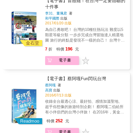
【電子書】冒險癮！在台灣一定要體驗的
Part3戶外好趣淘，自然森呼吸 23個樂活新體驗
館、高雄鈴鹿賽道樂園、宜蘭香草菲菲、宜蘭
在旅途中相互學習成長，一點一滴累積珍貴的
十件事
樂爸說：不出門藍瘦香菇！ 新北石碇深坑美食
祝大漁、宜蘭新傳藝、花蓮玩味蕃樂園、花蓮
回憶。 本書按照季節，依序介紹當季花卉，一
旅遊、新北雙溪雙鐵低碳、新竹青青草原、桃
李31、董珮君
著
文創、臺東賴馬繪本館&hellip;&hellip;
一列出人氣景點。每個推薦的賞花地點除了詳
園林可可家的牧場、臺中赤腳ㄚ生態農莊、南
和平國際
出版
盡的交通指南，也有方便隨掃隨走的QR
投埔里牛尾社區親子行、南投埔里親子旅遊、
2017/01/20 出版
Code，更附上周邊延伸景點、食在好味，可輕
雲林臺西口湖親子小小漁夫、彰化和美迷宮歐
為自己勇敢吧！ 台灣的10種狂熱玩法 難度以5
鬆規畫行程。 現在就拿起行事曆規畫賞花日程
式莊園、嘉義板陶窰、臺南鹽水巡禮、花蓮鳳
顆星等級分類 一步步完成台灣冒險達人精選地
吧！跟著13的腳步，隨著四季時光悠轉，漫遊
林遊、花蓮野猴子、臺東關山花海
圖 旅行的終點是發現不一樣的自己！ 台灣十個
嚴選的賞花祕境和攝影熱點，只要帶著一顆閒
金石堂
&hellip;&hellip; Part4趣味走跳，嗨翻全家94
冒險旅遊清單完整羅列， 花蓮秀姑巒溪泛舟，
適的心，便能放鬆玩、慢慢玩，按圖索驥尋覓
196
7
折
特價
元
狂！ 31家玩到瘋樂園 樂爸說：不只是樂園，沒
挑戰大自然！ 在藍天中飛翔，滑翔翼遠眺大海
到此生必去的打卡熱點或鮮為人知的私房去
那麼簡單！ 臺北品味親子夢想館、桃園中壢
美景 詳細筆記行程旁當地美食、精選住宿 熱血
處，邂逅一場最難忘的悸動旅程，發現生活中
電子書
Bon Bon City、桃園謝宇明陶瓷文化、新竹煙
玩台灣，住宿、美食、景點一把抓！ 周末休假
豐富的樂趣，進而挖掘臺灣花季獨一無二的美
波星際太空親子樂園、苗栗工藝園區、臺中玩
時間，陽光的活動讓生活更生動！ 刺激挑戰加
麗與故事！ 全臺賞花步道熱情相迎！ 異國風情
劇島、彰化茉莉花壇夢想館、雲林斗六官邸兒
上周圍景點一次玩： ◎南投高空彈跳：水里蛇
── ‧臺中武陵農場日本櫻花步道‧臺中大坑濁水
童館、嘉義陪你樂Play Learn、高雄幸福童樂
窯陶藝文化園區、賴姓古厝、集集車站 ◎泳渡
【電子書】蔡阿嘎Fun閃玩台灣
巷櫻花園‧嘉義阿里山吉野櫻 ‧臺南白河世界最美
館、高雄鈴鹿賽道樂園、宜蘭香草菲菲、宜蘭
日月潭：桃米里紙教堂、玄光寺、邵族逐鹿市
木棉花道‧臺南將軍南洋風情木棉道 ‧南投國姓落
蔡阿嘎
著
祝大漁、宜蘭新傳藝、花蓮玩味蕃樂園、花蓮
集 ◎秀姑巒溪泛舟：瑞穗自行車環鄉車道、赤
高寶
出版
羽松歐式庭園‧高雄彩虹橋頭花海 田園情調── ‧
文創、臺東賴馬繪本館&hellip;&hellip;
柯山金針花、舊鐵道文化商圈 ◎大甲媽祖遶
2016/07/13 出版
雲林虎尾木棉花道‧雲林崙背木棉花道 ‧臺南學甲
境：鐵砧山、日南車站、大甲老街、文昌祠 ◎
蜀葵花‧臺南白河荷花田 ‧花蓮赤柯山金針花海‧
收錄全台最透心涼、最好拍、感情加溫聖地、
花蓮划獨木舟：新城鄉神社、崇德無名海灘、
南投信義柳家梅園 本書特色 ★每個景點、店家
超乎你想像的旅遊特別企劃！ 蔡阿嘎二伯給所
太魯閣白楊步道 就在今天！拿起後背包，帶著
皆附地圖Google Map，出遊找路超Easy。 ★
有小伴侶們的台灣小伴旅！ 在2016年，黃金單
一顆愉快的心，讓旅途風景無盡展開， 踏出
探勘尋訪全臺灣各個賞花祕境，用心挑選四季
身漢的蔡阿嘎終於抱得美人歸，喜愛旅遊的他
252
去，你會發現台灣滿滿的美！
Readmoo
特價
元
賞花景點，附加最詳盡貼心的順遊景點、美食
帶著她一起玩遍台灣，創造屬於他們的祕密回
推薦，讓你完整掌握私房的旅遊資訊，一覽臺
憶！這次蔡阿嘎用盡全力打造「蜜月級」的甜
電子書