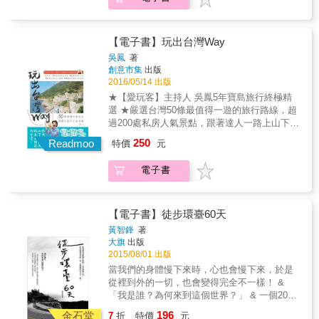
灣美麗的特色風景！
蜜感受，越玩感情越好！ & 蔡阿嘎口袋私房景
點全梭哈，女生最愛的五大主題都在這一本！
感受變身公主的浪漫待遇、只有天知地知你知
我知的兩人私密世界、不用出國也能讓你彷彿
【電子書】玩出台灣Way
置身國外的超級美景、花少少錢得到大大享受
吳鳳
著
的高CP值體驗，以及讓他說出：「怎麼這麼特
創意市集
出版
別！你好厲害！」的終極祕密武器，最適合帶
2016/05/14 出版
她一起去的旅行，這本就GO！ & 書籍特色：
★【愛玩客】主持人 吳鳳5年寶島旅行終極精
1. 規劃五大主題，北中南共75個最適合和她一
選 ★嚴選台灣50條最值得一遊的旅行路線，超
起去的約會祕密基地。 2. 不流俗、超澎湃、超
過200處私房人氣景點，跟著達人一路上山下
私密的旅遊地點，保證讓你耳目一新。 3. 異國
海，徹底玩出最棒的台灣！ 從新北市開始，一
250
景點好好拍，在台灣就可以環遊世界，彷彿身
Readmoo
特價
元
路向南奔馳，足跡踏遍苗栗、台中、彰化、嘉
在國外。 4. 「愛你一萬你」的暖男指南，讓她
義、台南、高雄、花蓮、台東、澎湖、蘭嶼、
不再抱怨你不用心。 5. 內含約會聖地求愛撇
電子書
馬祖&hellip;&hellip;台灣的美麗生態 Ｘ 大自然
步，獨一無二的嘎式浪浪漫一次傳授！ & 五大
風景X 私房景點X 城市美食 X在地文化，保證
旅遊主題： 1. 夢幻公主篇：收錄女孩兒最喜歡
讓你一玩就愛上，不用出國，也能一路玩到
的夢幻主題，和Hello Kitty一起打棒球、客製的
High！ 小鎮之旅 ‖ 菁桐、侯硐、平溪、淡水、
【電子書】徒步環臺60天
人像咖啡拉花、色彩繽紛的馬賽克童話小屋和
八里、新港、布袋&hellip;&hellip; 美食嚐鮮 ‖
黃智鋒
著
充滿驚喜的熱融巧克力球&hellip;&hellip;讓女生
大閘蟹、原住民風味餐、豆腐料理、開運三寶
大旗
出版
們享受公主般的寵愛體驗。 2. 異國特色篇：不
飯、古早味鹹粿&hellip; 生態探險 ‖ 三峽溯溪、
2015/08/01 出版
用出國，在台灣就可以享受到：日式庭園景
桃園拉拉山散步、南投水漾森林露營、台東嘉
當我們的身體慢下來時，心也會慢下來，於是
致、道地馬來西亞料理、英國大草原、杜拜豪
明湖登山&hellip;&hellip; 文化體驗 ‖ 苗栗燈籠
從裡到外的一切，也會變得完全不一樣！ &
華住宿和南洋風高腳屋體驗等等。 3. 超值享受
DIY、彰化襪子娃娃DIY、台南鹽水蜂炮、北港
「我是誰？為何來到這個世界？」 & 一個20來
篇：完美的約會誰說一定要花大錢？這個主題
媽祖繞境&hellip; 新奇玩法 ‖竹南龍鳳漁港乘船
歲的大男孩，對自己抱有超乎年齡的疑問，於
收錄了：可以180度俯瞰北夜景和飛機起降的祕
196
海釣、花蓮和平潛水、台東抓溪蝦
金石堂
7
折
特價
元