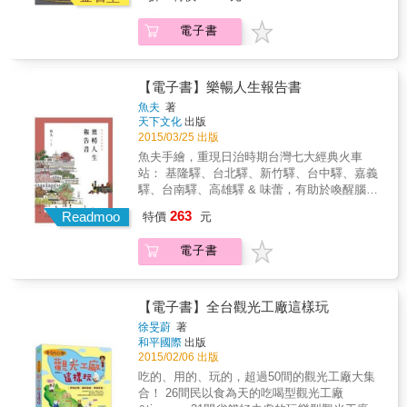
是隻身用雙腳踏上環島旅程，從認識自己開
密景點、可以在高空旋轉餐廳享用平價餐點、
&hellip;&hellip;
始，重新認識外在世界。 & 第1天，我隻身上
手拿著新鮮海產炸物享受漁港風景
電子書
路， & 60天後，我在環島路上不只遇見我自
&hellip;&hellip;，超高CP質就在這裡！ 4. 私密
己！ & 黃智鋒，一個出生在中國農村的男孩，
世界篇：你也想要找一個無人打擾的高品質約
8歲那年隨家人移居香港，在香港上了小學和中
會場所嗎？看這篇就對了！無人的包場海灘、
學，從農村到城市，讓他心底深處從此帶有回
獨棟VILLA、近距離接觸瀑布享受負離子和更勝
【電子書】樂暢人生報告書
不去的鄉愁。 & 「其實我們每一個人都在流
伯朗大道花東景致，全部都報你知！ 5. 特別主
魚夫
著
浪，每天、每分、每秒都在流浪，上班下班，
題篇：流俗景點去到膩了嗎？這個主題絕對會
天下文化
出版
開心不開心，所以流浪未必是實在的出走，而
讓你們說出：「怎麼這麼特別！」在火車車廂
2015/03/25 出版
是在這叫做人生的旅途上，我們的心，每分每
裡看海吃飯還可以住宿、不帶你喝咖啡而是教
魚夫手繪，重現日治時期台灣七大經典火車
秒也在流浪當中。」 & 從他的文字裡，可以感
你品咖啡的咖啡店、堪稱恐怖版「環球影城」
站： 基隆驛、台北驛、新竹驛、台中驛、嘉義
受到他超乎年齡的想法，字裡行間在在流露出
的抱抱聖地，還有全台「最大根」、最讓人害
驛、台南驛、高雄驛 & 味蕾，有助於喚醒腦細
不屬於這個年紀的哲思，與他人生此刻既留的
羞的源神等你們來參觀。
胞裡封存的生活片段; 昔日建築，則讓我們回味
263
真誠之心，不斷在內心裡劇烈碰撞著，於是他
Readmoo
特價
元
過往曾有的美麗。 魚夫帶你全台趴趴走，看建
掙扎著該如何面對與看清每一個當下的真實自
築、吃美食。 深入走訪各地舊時風情，感受老
己。 & 「你今次不走，這樣就一輩子了。」 &
電子書
城底蘊深厚的人文與歷史。 & 台灣是個寶島，
姐姐的一句話，把他埋藏心中兩年的計畫推向
集南北珍饈、天下之精華。魚夫年過半百後，
了現實的彼端，於是他一個人踏上了與自我對
開始樂暢人生，全台趴趴走，吃小吃，也看建
話的徒步環島旅程，在路上不斷地思考著自己
築（那些被拆掉的，魚夫畫回來了），深入走
【電子書】全台觀光工廠這樣玩
究竟是誰。每當身體走不下去時，或心裡出現
訪各地舊時風情。講的不只旅遊、美食，而是
徐旻蔚
著
放棄的念頭時，他都在與自己對抗，也在與自
用一個實在生活者的眼光，來感受老城底蘊深
和平國際
出版
我溝通。 & 這是他的遊記，他的隨筆散文，也
厚的人文與歷史。 & 書中收錄魚夫精細手繪七
2015/02/06 出版
是他在每個地方所親身經歷的故事，但唯獨不
座古早火車站（基隆、台北、新竹、台中、嘉
吃的、用的、玩的，超過50間的觀光工廠大集
是一本吃喝玩樂的旅遊工具書，而是真切紀錄
義、台南、高雄），以此為骨幹，探訪多元美
合！ 26間民以食為天的吃喝型觀光工廠
不同的人、不同的自已，以及不同的物，存活
食小吃及老城建築身世，並配以豐富手繪圖，