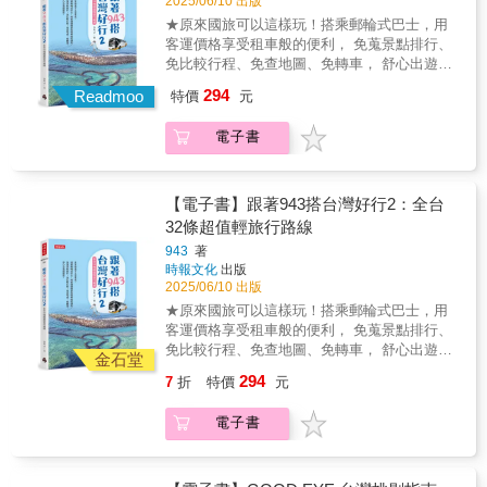
2025/06/10 出版
自然步道探險者，或是生態觀察家，都能找到
★原來國旅可以這樣玩！搭乘郵輪式巴士，用
最適合的路線。3.季節推薦，最美時刻不錯
客運價格享受租車般的便利， 免蒐景點排行、
過：書中標示各景點的最佳旅行時節，捕捉最
免比較行程、免查地圖、免轉車， 舒心出遊超
動人的美景。
輕鬆。 繼《跟著943搭台灣好行：15元起跳的
294
Readmoo
特價
元
自遊提案》後，943再度走訪32條台灣好行精選
路線，分享口碑最佳的人氣景點與新興玩法，
電子書
以及內行人才知道的乘車撇步，讓你不用開
車，就能全台走透透；即使預算有限，也能暢
行無阻。 ●搭乘台灣好行，銅板價省錢出遊 台
灣好行CP傎高，路線遍及台灣本島和離島，有
【電子書】跟著943搭台灣好行2：全台
全台唯一直上台東金剛大道的巴士、票價12元
32條超值輕旅行路線
且比開車更接近壽山動物園的高雄56號公車，
943
著
遊花東一整天最多僅600多元的東部各路線，南
時報文化
出版
投好行卡499元三日任搭10條線的好康組合，經
2025/06/10 出版
濟實惠，是小資旅人的夢幻選擇。 ●搭乘台灣
★原來國旅可以這樣玩！搭乘郵輪式巴士，用
好行，輕鬆深入在地遊 從基隆北海岸到離島，
客運價格享受租車般的便利， 免蒐景點排行、
台灣好行串連車站與各大景點，一車直達。部
免比較行程、免查地圖、免轉車， 舒心出遊超
分路線還有導覽員同行解說，不必跟團，也能
金石堂
輕鬆。 繼《跟著943搭台灣好行：15元起跳的
輕鬆享受深度旅遊的豐富體驗。無論是一人獨
294
7
折
特價
元
自遊提案》後，943再度走訪32條台灣好行精選
旅或全家出遊，只要選好路線就能出發，都能
路線，分享口碑最佳的人氣景點與新興玩法，
玩得超值又盡興。 ●搭乘台灣好行，吃喝玩樂
電子書
以及內行人才知道的乘車撇步，讓你不用開
通通有 台灣好行沿途景點包羅萬象，尋覓人氣
車，就能全台走透透；即使預算有限，也能暢
美食、打卡熱點、五感體驗，與小動物互動，
行無阻。 ●搭乘台灣好行，銅板價省錢出遊 台
都能一次滿足。不管是親子出遊、感受部落文
灣好行CP傎高，路線遍及台灣本島和離島，有