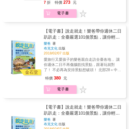
行。 ◎10個老屋特輯──散步懷舊街廓，新與舊
泳， 這些這些，都是這次假期的日常。 你丟我
273
7
折
特價
元
早年因虎尾糖廠設立，帶動運輸鐵道興建，讓
美食，帶讀者由北部出發環島一圈，全面探索
演繹風華 一座日式建築，就是一個時代與土地
撿，不然怎麼辦呢？ 他說：淨灘，有時還會有
雙城同時沾光，留下官邸、郡役所及日式宿舍
台灣的美。介紹地區包括：台北、新北、台
的故事，串起豐厚的人文地貌。本書延伸10個
點髒有點臭，不神聖也不偉大，但總要有這麼
電子書
群遺蹟，如今文創小店進駐，翻轉新意，飄揚
東、花蓮、高雄、墾丁、南投和清境等16個地
老屋特輯，以「老屋改建新風貌，走入空間活
一小群人去做。 你丟我撿，是我們最起碼能為
著書香與咖啡香。 ✽水陸運輸發達的哈瑪星──
區。隨書附送住宿優惠和台灣環島景點大地
用」的概念，帶你穿街走巷，在日式氛圍濃厚
環保盡的一份心力！ 其實人生也是如此，你不
日治時期高雄港邊通往魚市場的一條鐵道，早
圖，環遊台灣就是這麼簡單！除了經典必遊景
的屋舍、街廓間，來一趟和風小旅行。台灣從
要的，我撿起來，我不要的，你撿起來，大家
年企業會社與行政機構紛紛進駐，日式傳統屋
點外，本書還精選：多個溫泉及冷泉，如關子
【電子書】說走就走！樂爸帶你週休二日
北到南皆有日式建築遺蹟可賞： ✽保有日治時
都能適得其所。 踩著載滿垃圾的三輪車，完成
宇、和洋折衷樓房、老車站、日式茶亭與文史
嶺泥漿溫泉、蘇澳冷泉、烏來溫泉和知本溫泉
趴趴走：全臺嚴選101個景點，讓你輕鬆
期蓬勃商業街廓風貌的迪化街──早年台北城繁
1500公里的旅行，旅行，像看書一樣，得要走
工作站，都是古蹟散步的亮點。 喜歡老舊事物
等；適合一家大小的親子遊點，如妖怪村拍
華的縮影，從南北貨、中藥材鋪，乃至轉型經
得遠，才翻得到下一頁的精采！ ※同場加映：
自由行！
樂爸
著
的你，跟著這本書在島嶼上遊逛，悠閒尋訪日
照、台東單車遊等；季節限定的人氣活動，如
營的藝文空間或餐館，融合新舊建築之美。 ✽
神祕好友陪騎、IG祕境打卡點、在地人推薦小
布克文化
出版
式老屋串起的街巷風情與人文故事。這些舊時
出海觀鯨豚、四季賞花及熱汽球昇空等，本書
有背山環水地理優勢的大溪──日治時期陸續興
吃
2018/02/07 出版
代建築歷經整修或重建，改以咖啡館、民宿、
亦一一網羅。到台灣旅遊當然少不了前往夜
建公會堂、武德殿與四連棟警察宿舍，百年
愛旅行又愛孩子的樂爸親自走訪全臺各地， 讓
食堂、書店、茶樓、文創空間面貌展現，洋溢
市，本書推介全台21個人氣夜市，包括：臨江
來，老屋老樹相依相襯，保有濃厚的舊城風
你週休二日不再傷腦筋找景點，跟著玩就對
嶄新的東洋風情，持續在島嶼上熠熠發光閃
街夜市、羅東夜市、光華觀光夜市、花園夜市
光。 ✽自成一股文風的雲林斗六、虎尾街市──
了！ 不必再為安排景點想破頭！ 北部28＋中部
亮。 本書特色 ★本書精選全台具特色且保留完
及逢甲夜市等，介紹鹹水雞、蚵仔煎、大餅包
金石堂
早年因虎尾糖廠設立，帶動運輸鐵道興建，讓
22＋南部20＋東部31＝全臺玩透透 週休二日總
好、有參觀價值的日式建築，依各縣市劃分，
小餅、一串心、三星蔥餅和鱔魚花枝麵等地道
380
特價
元
雙城同時沾光，留下官邸、郡役所及日式宿舍
是煩惱不知道要帶家人去哪裡走走？ 好不容易
一次完整搜羅，方便旅行時一遊。 ★從時代背
美食。【精心設計多款行程】除了提供日數較
群遺蹟，如今文創小店進駐，翻轉新意，飄揚
找到地點卻怕踩到地雷？ 旅遊達人「樂爸」精
景談起，走入日治五十年，一探當時的社會氛
長的7個環島大行程外，本書亦提供北部、東
著書香與咖啡香。 ✽水陸運輸發達的哈瑪星──
電子書
選全臺101處最適合全家人趴趴走的景點，只要
圍和生活實況，了解日式建築廣泛散落在各行
部、南部及中部合共11個地區觀光行程，方便
日治時期高雄港邊通往魚市場的一條鐵道，早
看書照著玩就好，不必再為安排景點想破頭！
各業的興衰景況。 ★採訪地方文史工作室及古
半環島或只作短程旅行的讀者。配上本書精心
年企業會社與行政機構紛紛進駐，日式傳統屋
目錄 Part1絕美臺灣 Follow Me！ 19處美呆大
蹟導覽員，延伸日式建築相關知識，從中了解
繪製的87幅景點地圖，供讀者盡覽各景點位
宇、和洋折衷樓房、老車站、日式茶亭與文史
自然景點 樂爸說：給你滿滿的美景大～平～臺
【電子書】說走就走！樂爸帶你週休二日
東洋老屋的建築用材、結構設計、美學意涵及
置，製定行程更靈活省時。【詳盡環島交通】
工作站，都是古蹟散步的亮點。 喜歡老舊事物
～ 桃園大溪石門踏青、石門慈湖追楓、新北三
老屋創建的故事，提供遊賞之餘，吸收多元的
趴趴走：全臺嚴選101個景點，讓你輕鬆
本書提供順時針環島的交通資料，由北到東、
的你，跟著這本書在島嶼上遊逛，悠閒尋訪日
峽雲森瀑布、新竹塔克金溪之賞楓密境、苗栗
文化常識。 ★以人文結合旅遊的角度，了解建
東到南、南到中、中到北的交通一一囊括。書
自由行！
樂爸
著
式老屋串起的街巷風情與人文故事。這些舊時
大湖草莓三義龍騰勝興、臺中中社花海、臺南
築古今的演變和時代背景故事，增添遊賞時的
內更提供部分公車時間表、行車路線資料，為
布克文化
出版
代建築歷經整修或重建，改以咖啡館、民宿、
白河賞蓮+臺糖烏樹林、臺南柳營德元埤荷蘭
興味與深度。
讀者提供全面交通資訊。