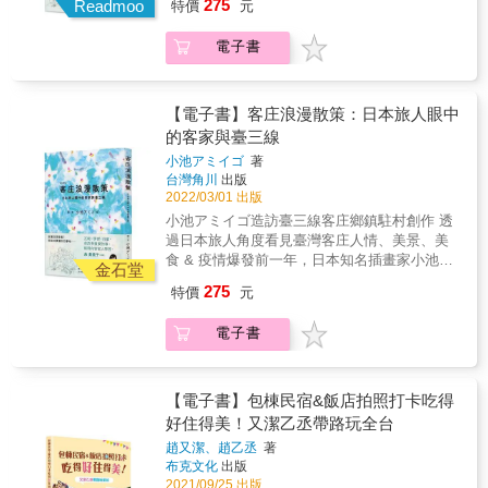
275
Readmoo
特價
元
這趟難得的駐村體驗，讓小池深深愛上客家文
化及人物風情，過程中他親手素描繪製數百幅
電子書
插畫作品，勾勒出沿途觀察到的客庄人情、美
景、美食。 &&& 本書集結小池アミイゴ充滿意
境與濃厚人情味的畫作，加上深入客庄體驗的
文字，輔以旅遊作家三枝克之介紹客家的百科
【電子書】客庄浪漫散策：日本旅人眼中
與景點資訊，讓你深入體驗日本旅人眼中的客
的客家與臺三線
家文化，從日本人的角度看見不一樣的臺灣。
小池アミイゴ
著
& &copy; Hakka Affairs Council(Taiwan)
台灣角川
出版
Amigos KOIKE 2022
2022/03/01 出版
小池アミイゴ造訪臺三線客庄鄉鎮駐村創作 透
過日本旅人角度看見臺灣客庄人情、美景、美
食 & 疫情爆發前一年，日本知名插畫家小池ア
金石堂
ミイゴ曾到臺三線沿線客庄鄉鎮駐村創作。而
275
特價
元
這趟難得的駐村體驗，讓小池深深愛上客家文
化及人物風情，過程中他親手素描繪製數百幅
電子書
插畫作品，勾勒出沿途觀察到的客庄人情、美
景、美食。 &&& 本書集結小池アミイゴ充滿意
境與濃厚人情味的畫作，加上深入客庄體驗的
文字，輔以旅遊作家三枝克之介紹客家的百科
【電子書】包棟民宿&飯店拍照打卡吃得
與景點資訊，讓你深入體驗日本旅人眼中的客
好住得美！又潔乙丞帶路玩全台
家文化，從日本人的角度看見不一樣的臺灣。
趙又潔、趙乙丞
著
& &copy; Hakka Affairs Council(Taiwan)
布克文化
出版
Amigos KOIKE 2022
2021/09/25 出版