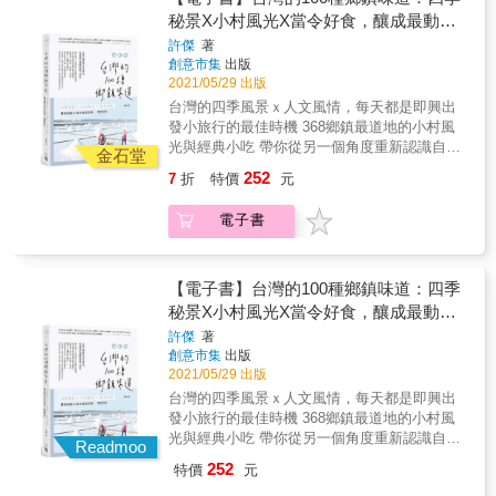
已， 而且還貼心的推薦當地特色美食、景點，
秘景X小村風光X當令好食，釀成最動人
每個地方都值得好好拍照、慢活享受， 真是住
的在地真情味
許傑
著
得開心，吃得湃澎又美味，讓人留連忘返， 可
創意市集
出版
以與家人、朋友帶回滿滿的旅行回憶。
2021/05/29 出版
台灣的四季風景ｘ人文風情，每天都是即興出
發小旅行的最佳時機 368鄉鎮最道地的小村風
光與經典小吃 帶你從另一個角度重新認識自己
金石堂
的家鄉，再次愛上台灣這片土地 這是一趟跟著
252
7
折
特價
元
文字環島、任憑照片發酵的紙上旅行。 身為台
灣人，你說得出自己家鄉的故事嗎？ 這次試著
電子書
用味道來遊遍台灣各鄉鎮吧！ 從櫻花雨、桐花
季、熱氣球、花火節、曬柿子、蘭嶼拼板舟體
驗&hellip;&hellip; 跟著旅遊達人許傑一起玩遍
美麗寶島， 你會發現，台灣不同季節都有讓人
【電子書】台灣的100種鄉鎮味道：四季
驚豔的城市之美， 無論是在地人情、巷弄風
秘景X小村風光X當令好食，釀成最動人
情，都值得你細細感受品味。 &
的在地真情味【暢銷修訂版】
許傑
著
創意市集
出版
2021/05/29 出版
台灣的四季風景ｘ人文風情，每天都是即興出
發小旅行的最佳時機 368鄉鎮最道地的小村風
光與經典小吃 帶你從另一個角度重新認識自己
Readmoo
的家鄉，再次愛上台灣這片土地 這是一趟跟著
252
特價
元
文字環島、任憑照片發酵的紙上旅行。 身為台