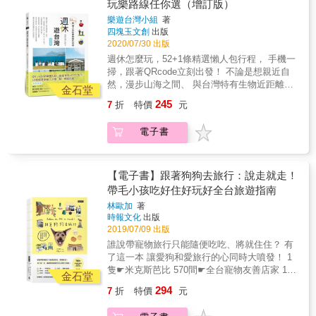
iPhone剪輯vlog、上字幕，並要求自己至少每
玩樂路線任你選（增訂版）
得如何和自己相處。 & 新作雖然以孤獨為題，
&mdash;&mdash;向世界傳達臺灣之美。 在臺
週上一支影片。因為拍片的需求，我每週都找
但更多故事則是自我療傷－－關於旅人如何面
樂遊台灣小組
著
灣生活的2,190個日子裡，就像是有一陣風從背
了一些朋友遊山玩水，過程中看到他們在大自
對自己的孤獨，帶上它，並珍惜它，重新面對
四塊玉文創
出版
後推著，推動著他持續探索這座島嶼的美景，
然裡快樂的樣子，我覺得好開心，他們每個都
2020/07/30 出版
雖然未完成，而依然絢爛的世界。 & 本書特色
臺灣總能帶給他出乎意料的驚喜。呼應年少時
愛上了這種生活。」在影片中，徐愷提倡的理
& ‧全彩印刷、1：1圖文收錄。讓照片說話，讓
週休怎麼玩，52+1條精選懶人包行程， 手機一
「我想從老鷹的背上俯瞰全世界」的夢想，
念是「你不需要花多少錢，就能夠得到這些快
文字躍然紙上 ‧全書旅程皆源自台灣。除去旅遊
掃，跟著QRcode立刻出發！ 不論是想親近自
《風起臺灣》是他首度以空拍視角拍攝臺灣，
樂，這些大自然帶給我們真誠的快樂！」 & 大
資訊，重溫旅行的醍醐味：發掘。 ‧陳浪睽違兩
然，漫步山海之間、 與台灣特有生物近距離接
全書共收錄北中南東離島60祕境，搭配小林走
概這樣更新了十部影片後，徐愷的頻道訂閱人
金石堂
年最新作。創作歷年來最為坦露內心的告白之
觸； 還是想來場懷舊之旅，訪古屋建築、土屋
訪各地的旅行札記與心情，美麗且獨特的照片
數開始暴增。也因此他開始升級設備、購入空
245
7
折
特價
元
作 ‧知名設計師田修銓由外到內全書操刀設計，
石厝； 更或者要探索巷弄美食、深入當地的生
和文字，讀來格外觸動人心。 本書是小林賢伍
拍機等，希望把更完整的景象分享給大家。過
特別邀請眾藝人御用攝影師王晨熙拍攝封面
活， 帶著本書出發，就能重新感受福爾摩沙的
送給臺灣人的禮物，亦是他向空拍大師齊柏林
程中，他覺得自己開啟了人生不同的篇章！ &
電子書
迷人魅力！ 本書特色 ◆人人都適用的行程懶人
先生的致敬之作，「身為日本人的我，帶著敬
於是徐愷想把一些觀念用好玩的方式傳達出
包，只要決定目的地 囊括北、中、南、東和外
意與誠意，記錄並讚頌這片大地。您出生的國
去。「曾經我也犯錯，差點命喪大海，透過這
島，52+1條路線供你隨心所欲地暢遊，無論是
家，如今依然很美。」他說，深刻心情都記錄
本書，讓大家更簡單、更有自信地走進大自
家族踏青、朋友結伴旅行、情侶出遊，都能找
【電子書】跟著狗狗去旅行：說走就走！
書中。 ▍ 臺日企劃&mdash;&mdash;作者、編
然！並把秘境旅遊的快樂分享給大家。」
到最適合的專屬行程！ ◆路線QR code╳實用
帶毛小孩吃好住好玩好全台旅遊指南
輯、翻譯、校對、設計共同製作 ☻ 臺日合作企
APP小工具，行程最大便利化 書中搭配好的導
劃&mdash;&mdash;旅臺日本作家和臺灣出版
林歐加
著
航QRcode讓你絕對不迷路；各種實用APP介
社合力策劃，所推出的嶄新拍攝與書寫主題。
時報文化
出版
紹，不怕出門沒有停車位、路線景點輕鬆找，
☻ 臺日雙語對照&mdash;&mdash;雙語對照設
2019/07/09 出版
身為現代人的你，還不快跟上？ ◆53種品味生
計，除了本地讀者，作者希望更多日本朋友也
誰說帶寵物旅行只能隨便吃吃、將就住住？ 有
活的方式，獻給生活總是一成不變的你 每天機
能認識臺灣。 ☻ 兩地製作團隊
了這一本 讓愛狗和愛旅行的心同時大噴發！ 1
械化地過日子，你厭倦了嗎？從這個假日開
&mdash;&mdash;日文寫作、臺灣翻譯審訂、
隻☛米克斯芭比 570間☛全台寵物友善店家 180
始，你可以出發探尋當地私房祕境、見證老屋
金石堂
臺灣與日本人校對、臺灣出版社製作發行。 ☻
個☛狗狗超愛玩樂景點 33家☛寵物友善溫泉 6
浴火重生、與大自然深入對話、透過手作重新
294
7
折
特價
元
精美典藏設計&mdash;&mdash;名設計師田修
條☛深度旅遊路線 無限☛共同的美好回憶 作者
找回生活溫度&hellip;&hellip;週末過後，和全新
銓操刀，書衣燙銀、內封打凹、攤平線裝、美
帶著芭比和阿嬤，100天環島走訪22個鄉鎮城市
的自己打聲招呼吧！