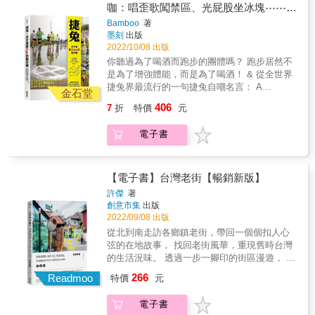
能跑。 像這樣毫無底線的亂亂跑，即使摔得鼻
咖：唱歪歌闖禁區、光屁股坐冰塊⋯⋯最
青臉腫、斷手斷腳， 甚或山中迷航、跌落屎
不正經的野跑俱樂部，週週突破極限，跑
Bamboo
著
坑，卻也樂此不疲。 & 光屁股坐冰塊幾乎是所
墨刻
出版
玩全台
有捷兔會都會玩的幼稚遊戲， 任何物品都可以
2022/10/08 出版
拿來當喝酒容器，並以千奇百怪的姿勢將酒送
你聽過為了喝酒而跑步的團體嗎？ 跑步居然不
入口中， 花招可謂五花八門，只有你想不到，
是為了增強體能，而是為了喝酒！ & 從全世界
沒有捷兔做不到。 & 在這裡，話題百無禁忌，
捷兔界最流行的一句捷兔自嘲名言： A
天南地北胡吹亂扯。 在這裡，拋開世俗身分枷
金石堂
Drinking Club With A Running Problem 就可以
鎖，中年大叔秒變中二。 在這裡，噹噹尺度無
406
7
折
特價
元
大概了解這個團體的屬性。 & 跑步、喝酒只是
下限，喝到鏘無怨尤。 & 即將邁入第50個年頭
捷兔活動中兩個主要元素， 捷兔還有一些外人
的台北捷兔，自1973年成立以來，無論颱風
電子書
所無法想像、匪夷所思的文化， 只有參加過的
&shy;、地震、打雷閃電、大年初一或除夕，每
人才能體會。 & 不管是登山步道、城市巷弄、
個星期六總有一群樂此不疲的瘋子，互相調侃
產業道路、田埂、雜木林、竹林、墓地、亂葬
是否家庭不溫暖才會週末一定要出門。 台北捷
崗、下水道、排水溝、溯溪、翻牆等，到處都
【電子書】台灣老街【暢銷新版】
兔作為台灣第一個野跑團體，如今已累積超過
能跑。 像這樣毫無底線的亂亂跑，即使摔得鼻
2400個跑次，其分會也在台灣和世界各地開枝
許傑
著
青臉腫、斷手斷腳， 甚或山中迷航、跌落屎
創意市集
出版
散葉。 & 本書完整收錄所有關於捷兔的起源、
坑，卻也樂此不疲。 & 光屁股坐冰塊幾乎是所
2022/09/08 出版
文化和大大小小知識， 還有那些好笑的、脫序
有捷兔會都會玩的幼稚遊戲， 任何物品都可以
的，屬於一群男人的浪漫（？）與超狂趣事。
從北到南走訪各鄉鎮老街，帶回一個個扣人心
拿來當喝酒容器，並以千奇百怪的姿勢將酒送
& 準備好一起奔跑了嗎？ ON ON！ &
弦的在地故事， 找回老街風華，重現舊時台灣
入口中， 花招可謂五花八門，只有你想不到，
的生活況味。 透過一步一腳印的街區漫遊， 愛
沒有捷兔做不到。 & 在這裡，話題百無禁忌，
上濃厚人情、愛上這塊土地， 屬於台灣，最美
266
天南地北胡吹亂扯。 在這裡，拋開世俗身分枷
Readmoo
特價
元
的風景。 從街廓延伸出去的，不只是歲月光
鎖，中年大叔秒變中二。 在這裡，噹噹尺度無
景， 還有各鄉鎮的特色樣貌與在地人情。 到越
下限，喝到鏘無怨尤。 & 即將邁入第50個年頭
電子書
夜越熱鬧的台版築地市場基隆崁仔頂體驗糶手
的台北捷兔，自1973年成立以來，無論颱風