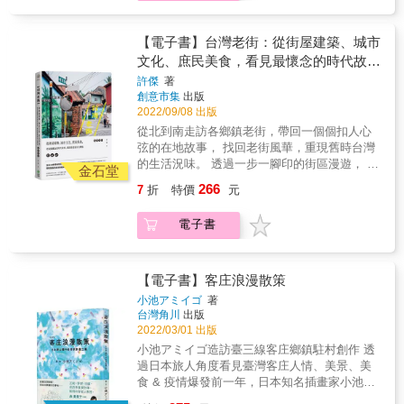
叫賣； 在雨霧中的九份山城巷弄緩慢行旅； 漫
&shy;、地震、打雷閃電、大年初一或除夕，每
步菁寮老街的時光長廊感受滿溢人情； 喝一口
個星期六總有一群樂此不疲的瘋子，互相調侃
新城老街最人氣的檸檬汁， 旅途回憶就像無法
【電子書】台灣老街：從街屋建築、城市
是否家庭不溫暖才會週末一定要出門。 台北捷
忘懷的沁涼酸甜在心裡漾開， 然後期待，下一
文化、庶民美食，看見最懷念的時代故
兔作為台灣第一個野跑團體，如今已累積超過
次再次踏上旅程。 & 品嚐庶民美食、體驗節慶
事，尋訪最道地的台灣味
2400個跑次，其分會也在台灣和世界各地開枝
許傑
著
文化、欣賞建築之美、聆聽人文故事 出發，一
創意市集
出版
散葉。 & 本書完整收錄所有關於捷兔的起源、
起來一場台灣懷舊小旅行吧！
2022/09/08 出版
文化和大大小小知識， 還有那些好笑的、脫序
的，屬於一群男人的浪漫（？）與超狂趣事。
從北到南走訪各鄉鎮老街，帶回一個個扣人心
& 準備好一起奔跑了嗎？ ON ON！ &
弦的在地故事， 找回老街風華，重現舊時台灣
的生活況味。 透過一步一腳印的街區漫遊， 愛
金石堂
上濃厚人情、愛上這塊土地， 屬於台灣，最美
266
7
折
特價
元
的風景。 從街廓延伸出去的，不只是歲月光
景， 還有各鄉鎮的特色樣貌與在地人情。 到越
電子書
夜越熱鬧的台版築地市場基隆崁仔頂體驗糶手
叫賣； 在雨霧中的九份山城巷弄緩慢行旅； 漫
步菁寮老街的時光長廊感受滿溢人情； 喝一口
新城老街最人氣的檸檬汁， 旅途回憶就像無法
【電子書】客庄浪漫散策
忘懷的沁涼酸甜在心裡漾開， 然後期待，下一
小池アミイゴ
著
次再次踏上旅程。 & 品嚐庶民美食、體驗節慶
台灣角川
出版
文化、欣賞建築之美、聆聽人文故事 出發，一
2022/03/01 出版
起來一場台灣懷舊小旅行吧！
小池アミイゴ造訪臺三線客庄鄉鎮駐村創作 透
過日本旅人角度看見臺灣客庄人情、美景、美
食 & 疫情爆發前一年，日本知名插畫家小池ア
ミイゴ曾到臺三線沿線客庄鄉鎮駐村創作。而