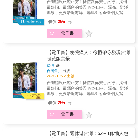
台灣秘境旅遊正夯！徐愷教你安心旅行，找到
森林的百年古道，還有荒漠裡傾頹的燈塔。透
&hellip;&hellip;&hellip;&hellip;&hellip;&hellip;&hellip
一比一地呈現，放大其角色，也拿掉圖說，讓
最好拍、最隱密的美景 前進山林、瀑布、野溪
過這些並不遙遠，卻同樣精彩的旅程，重新找
阿里山天空部落遊記 3篇 ‧ 和老鷹的子民一起記
影像能夠訴說自己的故事。 & 或許，在這樣一
溫泉，更要潛近海洋、離島& 附全新個人寫真
回生活失去的色彩，也拾回自己的形狀。 & 這
錄神話大地。 ▍ 我想從老鷹的背上俯瞰全世
個喧囂難平的時代，我們都該讓事物回歸最初
& 「2019年春天，是個失戀的季節，在這春暖
次，讓所有旅人決定這本作品的形狀。 它既能
295
界。 在臺灣寫下的日記，已經2,190天了。 當
Readmoo
的模樣。讓山只是山，海只是海，而旅人，也
特價
元
花開、萬物更新的時候，我卻陷入低潮。工作
是書，也能是札記，也可以什麼都不是－－只
時訴說這夢想的青年，如今跨海而來，在島國
只是單純熱愛，渴望探索的旅人。 & ▌「寂寞
不上不下，生活了無新意，我覺得我該做點改
是一個旅行作家的心情隨筆。& & ▌讓照片說
上眺望著天空。 活火山的鼓動、大海的生態
不是本意，時間卻選擇讓我成為孤獨的人。」
電子書
變。」那時候徐愷去拜師練詠春，重新學習空
話，反思社群媒體現象 & 近年來隨著網路媒體
系、高山綻放的滿天星斗。 百聞不如一見。
& 「Into Solitude」，Solitude意謂著獨處，卻
翻和認真精進跑酷，也積極去探索大自然。& &
愈趨發達，旅行的門檻或許降低，但人們也更
你，將成為飛鳥的眼睛，隨著風的方向，在山
不代表孤獨。 & 有時刻意地讓自己隻身地踏上
因為朋友的鼓勵，徐愷開始認真經營YouTube
容易受到社群媒體的制約。無數網紅景點的誕
海中盤旋。 心中不斷地掀起向上高升的氣流。
旅程，是能更好地和自己對話的方法。 即便沒
頻道。「我用手機和GoPro來拍攝，並且用
生，不僅替山林海洋帶來不必要的嘈雜和想
【電子書】秘境獵人：徐愷帶你發現台灣
天空，總會與你同在。 Be Sky Taiwan ▍ 風起
有人喜歡，但孤獨卻是人生必經的情緒。當世
iPhone剪輯vlog、上字幕，並要求自己至少每
像，也使得我們愈來愈不懂得為「自己」旅行
隱藏版美景
臺灣，風たちぬ、台湾。 『身為日本人的我，
界因為疫情封鎖之際，人們比起以往更需要懂
週上一支影片。因為拍片的需求，我每週都找
－－我們的旅行，更多時候只是複製他人的建
帶著敬意與誠意的心情，記錄並讚頌這片大
徐愷
著
得如何和自己相處。 & 新作雖然以孤獨為題，
了一些朋友遊山玩水，過程中看到他們在大自
議，重走別人的旅途。 & 不同於以往作品，影
台灣角川
出版
地，風起，臺灣。』 『日本人として、敬意と
但更多故事則是自我療傷－－關於旅人如何面
然裡快樂的樣子，我覺得好開心，他們每個都
像僅作為文字情緒的輔佐，這回讓照片和文字
2020/10/22 出版
誠意を込めて記録した大地讃頌、風たちぬ、
對自己的孤獨，帶上它，並珍惜它，重新面對
愛上了這種生活。」在影片中，徐愷提倡的理
一比一地呈現，放大其角色，也拿掉圖說，讓
台湾。』 &mdash;&mdash;&mdash;&mdash;
台灣秘境旅遊正夯！徐愷教你安心旅行，找到
雖然未完成，而依然絢爛的世界。 & 本書特色
念是「你不需要花多少錢，就能夠得到這些快
影像能夠訴說自己的故事。 & 或許，在這樣一
攝影師 ‧ 旅行作家 小林賢伍 KENGO
最好拍、最隱密的美景 前進山林、瀑布、野溪
& ‧全彩印刷、1：1圖文收錄。讓照片說話，讓
樂，這些大自然帶給我們真誠的快樂！」 & 大
個喧囂難平的時代，我們都該讓事物回歸最初
KOBAYASHI ▍ 我遇到了許多景色與故事。 就
溫泉，更要潛近海洋、離島& 附全新個人寫真
文字躍然紙上 ‧全書旅程皆源自台灣。除去旅遊
概這樣更新了十部影片後，徐愷的頻道訂閱人
金石堂
的模樣。讓山只是山，海只是海，而旅人，也
像是被風從背後推著，我跑遍了整座島嶼。 日
& 「2019年春天，是個失戀的季節，在這春暖
資訊，重溫旅行的醍醐味：發掘。 ‧陳浪睽違兩
數開始暴增。也因此他開始升級設備、購入空
只是單純熱愛，渴望探索的旅人。 & ▌「寂寞
295
特價
元
本旅台攝影師作家小林賢伍，2018年拍攝了
花開、萬物更新的時候，我卻陷入低潮。工作
年最新作。創作歷年來最為坦露內心的告白之
拍機等，希望把更完整的景象分享給大家。過
不是本意，時間卻選擇讓我成為孤獨的人。」
「宜蘭聖母峰」引起許多共鳴，在他命名下，
不上不下，生活了無新意，我覺得我該做點改
作 ‧知名設計師田修銓由外到內全書操刀設計，
程中，他覺得自己開啟了人生不同的篇章！ &
& 「Into Solitude」，Solitude意謂著獨處，卻
電子書
這座山成為人人皆知的「抹茶山」，也締結小
變。」那時候徐愷去拜師練詠春，重新學習空
特別邀請眾藝人御用攝影師王晨熙拍攝封面
於是徐愷想把一些觀念用好玩的方式傳達出
不代表孤獨。 & 有時刻意地讓自己隻身地踏上
林與臺灣人的深厚情誼。有感於臺灣人在311大
翻和認真精進跑酷，也積極去探索大自然。& &
去。「曾經我也犯錯，差點命喪大海，透過這
旅程，是能更好地和自己對話的方法。 即便沒
地震時對日本的支持，小林來臺旅居，這段期
因為朋友的鼓勵，徐愷開始認真經營YouTube
本書，讓大家更簡單、更有自信地走進大自
有人喜歡，但孤獨卻是人生必經的情緒。當世
間，他愛上這裡的人，這片土地，並希望藉由
頻道。「我用手機和GoPro來拍攝，並且用
【電子書】週休遊台灣：52＋1條懶人包
然！並把秘境旅遊的快樂分享給大家。」
界因為疫情封鎖之際，人們比起以往更需要懂
自己的才華&mdash;&mdash;攝影與寫作