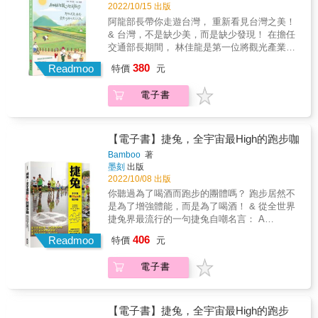
2022/10/15 出版
合設計、選品、氛圍、服務、環境、口碑等面
的，可以直接翻到後半部！ & 『 線 上 輔 助
向 有自信帶著友人去的地方 考慮店家間的多元
阿龍部長帶你走遊台灣， 重新看見台灣之美！
工 具 』 & 除了紙本外，團隊還製作了Web
性與個別獨特性 & 『 使 用 說 明 』 & 全書架
& 台灣，不是缺少美，而是缺少發現！ 在擔任
App，收錄書中所有店家的基本資訊，只要點擊
構： 北台灣／中台灣／南台灣／東台灣與離島
交通部長期間， 林佳龍是第一位將觀光產業作
頁面上的地址欄就能直接連到該店的google
全新改版、最新資訊和路線更新 為了讓大家旅
為台灣戰略的先行者， 也是最挺觀光業的交通
maps位置，方便大家在旅途中查找位置，店家
380
Readmoo
特價
元
遊方便攜帶 《GOOD EYE台灣挑剔指南》將原
部長，處處可見他對台灣觀光的用心。 前瞻觀
資訊若有變動也能即時更新。 &
本四小冊合而為一： 可以隨心所欲拿一本就出
光沒撇步，願意做，就對了！ 疫後的觀光業，
電子書
發，一本通行全台灣 & 全台灣22個縣市皆分為
應定位為台灣未來的旗艦產業， 本書讓阿龍帶
兩部分介紹，前半部分門別類挑出500家好店，
你 發掘出台灣最美的角落與最美的故事。 &
涵蓋5大類：「藝術與文化」、「設計與生活風
格」、「食材與料理」、「音樂與酒精」、
【電子書】捷兔，全宇宙最High的跑步咖
「住宿與放鬆」，每個分類下介紹 6家精選好
Bamboo
著
店；後半部有「推薦旅遊路線」和「主題特
墨刻
出版
輯」 ，幫助讀者更了解台灣文化 。如果想找特
2022/10/08 出版
定類型店家可以參考前半部分；需要行程建議
你聽過為了喝酒而跑步的團體嗎？ 跑步居然不
的，可以直接翻到後半部！ & 『 線 上 輔 助
是為了增強體能，而是為了喝酒！ & 從全世界
工 具 』 & 除了紙本外，團隊還製作了Web
捷兔界最流行的一句捷兔自嘲名言： A
App，收錄書中所有店家的基本資訊，只要點擊
Drinking Club With A Running Problem 就可以
頁面上的地址欄就能直接連到該店的google
406
Readmoo
特價
元
大概了解這個團體的屬性。 & 跑步、喝酒只是
maps位置，方便大家在旅途中查找位置，店家
捷兔活動中兩個主要元素， 捷兔還有一些外人
資訊若有變動也能即時更新。 &
電子書
所無法想像、匪夷所思的文化， 只有參加過的
人才能體會。 & 不管是登山步道、城市巷弄、
產業道路、田埂、雜木林、竹林、墓地、亂葬
崗、下水道、排水溝、溯溪、翻牆等，到處都
【電子書】捷兔，全宇宙最High的跑步