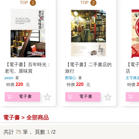
TOP
TOP
1
2
【電子書】百年時光：
【電子書】二手書店的
【電
老宅。屋味賞
旅行
店
pepe
著
鄭絜心
著
文字蔣
麗
著
220
220
2
特價
元
特價
元
特價
電子書
電子書
電子書 > 全部商品
共計
75
筆， 頁數
1
/2