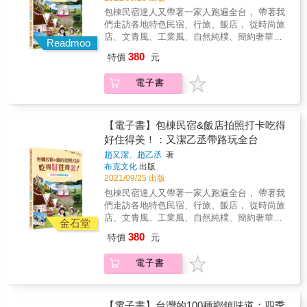
包棟民宿達人又帶著一家人跑遍全台， 帶著我
們走訪各地特色民宿、行旅、飯店， 從時尚旅
店、文青風、工業風、自然純樸、簡約奢華、
Readmoo
童話童趣、歐風古典、日式和風、南洋海景
380
特價
元
&hellip;&hellip;， 台灣的好山好水，讓我們的
玩法可以非常的多樣， 甚至連彩色貨屋、豪華
電子書
露營車、輕鬆入住的頂級露營區，到閩式古厝
都有， 還帶我們走訪農莊、牧場、鹿場，造訪
極特別的美人魚學校&hellip;&hellip;， 五花八
門，應有盡有，光是紙上旅行都教人心動不
【電子書】包棟民宿&飯店拍照打卡吃得
已， 而且還貼心的推薦當地特色美食、景點，
好住得美！：又潔乙丞帶路玩全台
每個地方都值得好好拍照、慢活享受， 真是住
趙又潔、趙乙丞
著
得開心，吃得湃澎又美味，讓人留連忘返， 可
布克文化
出版
以與家人、朋友帶回滿滿的旅行回憶。
2021/09/25 出版
包棟民宿達人又帶著一家人跑遍全台， 帶著我
們走訪各地特色民宿、行旅、飯店， 從時尚旅
店、文青風、工業風、自然純樸、簡約奢華、
金石堂
童話童趣、歐風古典、日式和風、南洋海景
380
特價
元
&hellip;&hellip;， 台灣的好山好水，讓我們的
玩法可以非常的多樣， 甚至連彩色貨屋、豪華
電子書
露營車、輕鬆入住的頂級露營區，到閩式古厝
都有， 還帶我們走訪農莊、牧場、鹿場，造訪
極特別的美人魚學校&hellip;&hellip;， 五花八
門，應有盡有，光是紙上旅行都教人心動不
【電子書】台灣的100種鄉鎮味道：四季