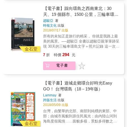
西方巴洛克、文藝復興建築語彙的和洋折衷式
出發， 勇於面對每一段考驗，遇見每一段故
事，還可學習茶道、劍道，穿上和服飲茶、賞
樣。 走進一幢幢日式老房子，看日治時期小販
事，完成每一段夢想； 在路上，他遇到最美的
日式庭園，了解日治時期礦業、林業、製糖、
【電子書】踩向環島之西南東北：30
市場的景況、百年製茶廠的歷史珍寶；教職員
風景是人， 每一個停留，都發現從來不知道的
菸草產業的興衰景況，重溫百年前的生活情
天、19 個縣市、1500 公里，三輪車環島
的宿舍裡，重現教育家昔時的生活情境；走進
台灣風情。 白天騎車，晚上書寫，記錄的一段
境。 ◎16項必賞日式建築元素──看熱鬧也懂門
壯遊淨灘。趙駿亞親筆日記。
日治時期監獄，一窺木造、磚造、鬼瓦融合，
趙駿亞
著
冒險的日子。 沿著公路，他挑戰體力的極限，
道 欣賞日式老屋之美，認識東洋建築名詞是入
時報文化
出版
並開有「貓道」的監獄建築文化；紅磚搭配灰
暫忘生活的束縛； 撿拾被拋棄的空瓶，撿起一
門的功課。本書精選16項必賞日式建築元素，
2018/07/17 出版
白泥牆裝飾的洋樓官邸，不分古今，持續散發
個個希望， 每個晚上，滿載而歸的除了可回收
帶你認識懸魚、鳥居、破風、鬼瓦各有何作
古典與優雅氣息；旗山車站八角形尖塔散發的
所有的未知正是旅行的精采， 你就是我路上最
的垃圾， 還有路上的人事物、風景和故事。 快
用？屋頂、門廊、天井、雨淋板藏著哪些建築
哥德風情，教人目光一亮；到碾米廠去看三層
美的風景。──趙駿亞 全書以趙駿亞親筆筆跡呈
撐不下去的時候，有朋友陪騎、接風， 沿路
意涵？從而了解日式老屋經典的造型式樣、建
樓高的木造碾米機，在老建築裡來一趟稻米文
現 30天的三輪車環島文字＋照片記錄 這一次，
上，一起淨灘，偶爾興之所至，衝個浪、游個
金石堂
材工法、裝飾擺設及生活空間運用等，見識早
化旅行&hellip;&hellip; 建築是城市的風景，老
他用自己的方式去看見台灣； 沿路撿垃圾，用
泳， 這些這些，都是這次假期的日常。 你丟我
年的生活智慧，來一趟知性與感性兼具的旅
294
7
折
特價
元
建築更有著訴說不盡的故事。循著時光線索，
一己之力去愛護台灣。 環島，對你我來說可能
撿，不然怎麼辦呢？ 他說：淨灘，有時還會有
行。 ◎10個老屋特輯──散步懷舊街廓，新與舊
在洋溢和風的屋宇中，一邊欣賞匠人的巧思，
是個夢想， 對他而言卻是一個念頭， 說走就
點髒有點臭，不神聖也不偉大，但總要有這麼
演繹風華 一座日式建築，就是一個時代與土地
電子書
了解建築技法和美學價值，一邊聽舊時代的故
走，給自己一個理由完成初衷！ 出發，是挑
一小群人去做。 你丟我撿，是我們最起碼能為
的故事，串起豐厚的人文地貌。本書延伸10個
事，還可學習茶道、劍道，穿上和服飲茶、賞
戰，也是圓夢。 這一次，他踩著特製的三輪車
環保盡的一份心力！ 其實人生也是如此，你不
老屋特輯，以「老屋改建新風貌，走入空間活
日式庭園，了解日治時期礦業、林業、製糖、
出發， 勇於面對每一段考驗，遇見每一段故
要的，我撿起來，我不要的，你撿起來，大家
用」的概念，帶你穿街走巷，在日式氛圍濃厚
菸草產業的興衰景況，重溫百年前的生活情
事，完成每一段夢想； 在路上，他遇到最美的
【電子書】遊城走鄉環台好時光Easy
都能適得其所。 踩著載滿垃圾的三輪車，完成
的屋舍、街廓間，來一趟和風小旅行。台灣從
境。 ◎16項必賞日式建築元素──看熱鬧也懂門
風景是人， 每一個停留，都發現從來不知道的
GO！ 台灣環島（18－19年版）
1500公里的旅行，旅行，像看書一樣，得要走
北到南皆有日式建築遺蹟可賞： ✽保有日治時
道 欣賞日式老屋之美，認識東洋建築名詞是入
台灣風情。 白天騎車，晚上書寫，記錄的一段
得遠，才翻得到下一頁的精采！ ※同場加映：
期蓬勃商業街廓風貌的迪化街──早年台北城繁
Lammay
著
門的功課。本書精選16項必賞日式建築元素，
冒險的日子。 沿著公路，他挑戰體力的極限，
神祕好友陪騎、IG祕境打卡點、在地人推薦小
華的縮影，從南北貨、中藥材鋪，乃至轉型經
跨版生活
出版
帶你認識懸魚、鳥居、破風、鬼瓦各有何作
暫忘生活的束縛； 撿拾被拋棄的空瓶，撿起一
吃
2018/05/09 出版
營的藝文空間或餐館，融合新舊建築之美。 ✽
用？屋頂、門廊、天井、雨淋板藏著哪些建築
個個希望， 每個晚上，滿載而歸的除了可回收
有背山環水地理優勢的大溪──日治時期陸續興
台灣，由繁華的北部、南部到純樸的東部、中
意涵？從而了解日式老屋經典的造型式樣、建
的垃圾， 還有路上的人事物、風景和故事。 快
建公會堂、武德殿與四連棟警察宿舍，百年
部；由城市風貌到原住民風光；由內陸山河到
材工法、裝飾擺設及生活空間運用等，見識早
撐不下去的時候，有朋友陪騎、接風， 沿路
來，老屋老樹相依相襯，保有濃厚的舊城風
海島度假風情……面貌多樣，景點多得數之不
年的生活智慧，來一趟知性與感性兼具的旅
上，一起淨灘，偶爾興之所至，衝個浪、游個
金石堂
光。 ✽自成一股文風的雲林斗六、虎尾街市──
盡。本書為讀者介紹台灣各地區的特色景點和