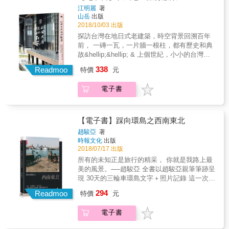
所踏訪的祕境、原住民部落、美食餐廳與人生
開通，串起全台北中南七大經典日式風格車站
礙旅遊團等等。 透過帶團的實戰經驗，作者傳
江明麗
著
故事，現在，就一起跟著小林桑的腳步，踏上
&hellip;&hellip; 這種種，成就了今日島嶼上、
山岳
出版
達了無障礙旅遊的重要概念，包括行程、景
臺灣祕境之旅吧！ ❤❤❤ 『文字、攝影、編
街巷間一簇簇溫婉細緻的建築風情。 ◎28幢和
2018/10/03 出版
點、交通與食宿方面的安排，要如何符合輪椅
輯、設計、翻譯&mdash;臺日最強製作團隊』
風老屋──承載時代記憶與人文土地的故事 台灣
使用者的需求。同時，也從帶團遇到阻礙當
探訪台灣在地日式老建築，時空背景回溯百年
作者小林賢伍邀請一群熱愛臺灣這片土地的好
這片土地，歷經1895～1945日本殖民五十年，
中，倡導通用設計，以及無障礙資訊的透明
前， 一磚一瓦，一片牆一根柱，都有歷史和典
友跨刀製作，由擅長設計旅遊書《GOOD EYE
從鐵道車站、州廳官舍、醫療院所，到糖廠、
化。 本書另精選台灣25大無障礙景點，囊括台
故&hellip;&hellip; & 上個世紀，小小的台灣島
台北挑剔指南》作者郭佩怜擔任編輯，兼具設
酒廠、菸廠、林場、茶廠，甚至連監獄、穀
灣北中南東各個特色景點以及季節景點。每個
在日本殖民下， 一座座日式屋舍、鐵道車站、
計感與商業性的知名平面設計師田修銓統籌全
338
倉、碾米廠都有東洋氣息，處處可見日式建築
Readmoo
特價
元
景點都是作者實去過、玩過，確認無障礙設施
糖廠、神社，如雨後春筍般，遍地生根。 金瓜
書視覺，長期配合的翻譯湯雅鈞、林嘉慶，以
的蹤影。 歷經時代演變，老屋修復或翻新，如
適合輪椅使用者才推薦，附有交通、食、宿及
石採礦風華，留下許多日式老宅和礦業文物；
及攝影助理鍾伯俞，用心用❤做出一本傳遞臺
今成了旅人懷舊尋幽的去處。本書精選全台28
電子書
無障礙設施資訊。 本書特色 ◎全台第一位
嘉義林場帶動木業興盛，築起可觀的日式民
灣好美的書！
個日式特色建築，包含純日式屋舍，以及融入
輪椅導遊第一手實戰經驗，分享無障礙旅遊的
居； 日本子民大量移居花蓮豐田，移民村藏有
西方巴洛克、文藝復興建築語彙的和洋折衷式
規劃與執行經驗 ◎精選台灣25大無障礙景點，
東洋生活樣貌， 甚至，因製菸業而築起鳳林一
樣。 走進一幢幢日式老房子，看日治時期小販
附有景點的無障礙資訊。
帶綠意環繞的菸樓聚落； 加上一條縱貫線鐵道
【電子書】踩向環島之西南東北
市場的景況、百年製茶廠的歷史珍寶；教職員
開通，串起全台北中南七大經典日式風格車站
趙駿亞
著
的宿舍裡，重現教育家昔時的生活情境；走進
&hellip;&hellip; 這種種，成就了今日島嶼上、
時報文化
出版
日治時期監獄，一窺木造、磚造、鬼瓦融合，
街巷間一簇簇溫婉細緻的建築風情。 ◎28幢和
2018/07/17 出版
並開有「貓道」的監獄建築文化；紅磚搭配灰
風老屋──承載時代記憶與人文土地的故事 台灣
所有的未知正是旅行的精采， 你就是我路上最
白泥牆裝飾的洋樓官邸，不分古今，持續散發
這片土地，歷經1895～1945日本殖民五十年，
美的風景。──趙駿亞 全書以趙駿亞親筆筆跡呈
古典與優雅氣息；旗山車站八角形尖塔散發的
從鐵道車站、州廳官舍、醫療院所，到糖廠、
現 30天的三輪車環島文字＋照片記錄 這一次，
哥德風情，教人目光一亮；到碾米廠去看三層
酒廠、菸廠、林場、茶廠，甚至連監獄、穀
他用自己的方式去看見台灣； 沿路撿垃圾，用
樓高的木造碾米機，在老建築裡來一趟稻米文
294
倉、碾米廠都有東洋氣息，處處可見日式建築
Readmoo
特價
元
一己之力去愛護台灣。 環島，對你我來說可能
化旅行&hellip;&hellip; 建築是城市的風景，老
的蹤影。 歷經時代演變，老屋修復或翻新，如
是個夢想， 對他而言卻是一個念頭， 說走就
建築更有著訴說不盡的故事。循著時光線索，
今成了旅人懷舊尋幽的去處。本書精選全台28
電子書
走，給自己一個理由完成初衷！ 出發，是挑
在洋溢和風的屋宇中，一邊欣賞匠人的巧思，
個日式特色建築，包含純日式屋舍，以及融入
戰，也是圓夢。 這一次，他踩著特製的三輪車
了解建築技法和美學價值，一邊聽舊時代的故