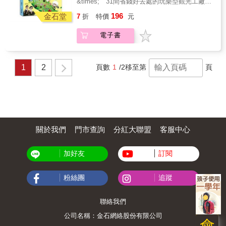
&times; 31間省錢好去處的玩樂型觀光工廠
在這相同時空下的故事。
加上親自拍攝與剪輯的影片（掃描書中各篇QR
食味記憶｜童玩遊藝｜傳產新意 趁著短暫的休
196
Code即可連結看影片），閱讀文字之餘，還能
金石堂
7
折
特價
元
假日走一趟觀光工廠吧！ 邊玩邊探索，發現在
立刻飽覽當地風光，細細品味老城舊事。 & 史
地之美 & &rarr;看似簡單樸實的米粉，其實是需
無前例，七大市長，手牽手推薦﹗ & 台北市長
電子書
要經過重重繁複的製作過程！ &rarr;一圈一圈
柯文哲：有人問我你今晚吃了什麼？我常回
的年輪，代表了蛋糕美味的神奇密碼？ &rarr;生
答：反正就是醣類、蛋白質、脂肪之組合而
活必需品－毛巾也能變化出各種意想不到的夢
已。我是完全和美食扯不上關係的人，結果這
幻逸品！ &rarr;陶藝不止需要強大的專注力，更
1
2
頁數
1
/2
移至第
頁
本書我竟然一口氣從頭到尾讀完還津津有味。
需要創造力讓傳產有新意！ &rarr;動手做一顆專
& 基隆市長林右昌：閱讀本書，就像跟著魚夫
屬自己的夢想氣球，吹氣然後轉一轉，會出現
大哥一路描繪、品嘗、賞味台灣，讓人心神嚮
什麼新造型？ & 親子時光：創造家庭的甜蜜回
往，也讓人食指大動。 & 台南市長賴清德：
憶，享受與孩子之間的親密互動，爸媽的兒時
（本書）從台灣頭走遍台灣尾&hellip;&hellip;手
記憶=小朋友們的新鮮體驗！ & 情侶約會：製
繪台灣日治時期七大火車站，深入淺出介紹台
造兩人的浪漫，不必花大錢買禮物，也不用吃
灣常民小吃飲食文化&hellip;&hellip;匯聚成這本
大餐約會，經濟實惠的小物精巧可愛；一起動
關於我們
門市查詢
分紅大聯盟
客服中心
圖文並茂的祕笈。相信讀完之後，可以大增對
手DIY的美食充滿幸福感！ & 朋友聚會：忙碌
台灣飲食文化的功力。 & 高雄市長陳菊：乍
的生活裡，揪幾個三五好友一起出門透透氣！
看，這是一本名人導覽的類旅遊書。
加好友
訂閱
除了逛街、下午茶行程之外，觀光工廠正夯！
&hellip;&hellip;一讀之下，很驚豔。 & 嘉義市
一起歡聚、歡笑，每一刻。 & 本書特色 & 吃‧
長涂醒哲：展書閱讀，就像品嚐一杯富有層次
喝‧玩‧樂，通包！ & 精選50間up&uarr;的觀光工
粉絲團
追蹤
感的好咖啡，凝香回甘，覺得身在台灣是如此
廠，有提供準爸媽見習的孕婦裝觀光工廠；孩
美好呢！ & 新竹市長林智堅：一場場圖文並茂
子們可以盡情揮灑創意的蜡藝彩繪館；情侶約
的知識性饗宴，讓人由衷體會，真正品嚐美
會聖地之一的大黑松小倆口博物館；全台灣人
聯絡我們
食，不只於味蕾的感動，背後的故事，讓滋味
童年滋味的77乳加－宏亞巧克立共和國
更豐盈深刻。 & 台中市長林佳龍：魚夫以全國
公司名稱：金石網絡股份有限公司
&hellip;&hellip;等等。 & 【吃&times;喝】不再
會
七大驛站為經，地方知名小吃為緯，追本溯