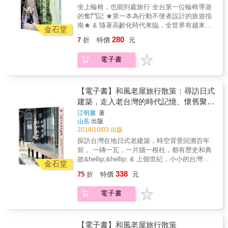
辦？發生狗狗暈車／船／機、中暑、誤食毒物
&hellip;&hellip;&hellip;&hellip;&hellip;..&hellip;&hell
努力，讓臺灣之美傳遍世界。 ❤❤❤ 『我想透
遊路線，成為最詳備的全台寵物旅遊指南。不
坐上輪椅，也能到處旅行 全台第一位輪椅導遊
或外傷，該如何緊急處理？作者特別專訪寵物
深入11個排灣、卑南、布農與阿美族部落祕密
過這本書，將這塊翡翠大地的美傳達到世界各
用再費心規劃，說走就走，跟著狗狗暢遊全
的奮鬥記 ★第一本為行動不便者設計的旅遊指
行為訓練師和獸醫師，讓毛小孩爸媽在行前做
探索。 &hearts; 餐廳與甜點
處。 わたしはいま、この本を片手に、翡翠大
台！
南★ & 隨著高齡化時代來臨，全世界有越來越
好功課，避免突發狀況時措手不及。 『你想不
&hellip;&hellip;.........&hellip;&hellip;&hellip;&hellip;
金石堂
地を世界へ届ける。』&mdash;&mdash;日本
多國家重視無障礙旅遊 而在台灣，也有一位輪
到的需要本書都替你想到了！』 貼心附錄急
不藏私分享27間絕對不想讓人知道的私房美食
280
7
折
特價
元
旅臺作家．攝影師 小林賢伍 KOBAYASHI
椅導遊，默默耕耘無障礙旅遊 從一開始別人不
診、洗衣、交通等實用旅遊資訊 100天的環島
基地。 &hearts; 人生的意義
KENGO 因為311 東日本大地震而認識臺灣的
信她做得到，如今已帶領過五十多次的輪椅旅
經驗讓作者深深體會到24小時營業與夜間急診
&hellip;&hellip;..&hellip;&hellip;&hellip;&hellip;&hell
電子書
東京攝影作家小林賢伍，為了更貼近臺灣，在
遊團 不管是山上或是海邊，甚至去採草莓、賞
的動物醫院、寵物自助洗衣店的重要性。此
紀錄30則一路有緣相遇卻閃閃發光的臺日人生
2016年隻身來到這塊土地，沒想到卻深深被它
蓮賞花、泡溫泉，都有她帶團的足跡 這一切都
外，帶寵物旅行若選擇搭乘大眾工具，運輸公
故事。 ❤❤❤ 『臺灣是個越了解，越覺得有魅
無法言喻的美所感動，決心留在這裡，就此展
發生在她坐上輪椅之後&hellip;&hellip; 二十七
司也有相關規定，這些實用和必備的資訊，能
力的國家。』 這個名叫「臺灣」的國家，有著
開人生的新篇章。 本書紀錄小林旅臺生活期間
歲那年，紅斑性狼瘡的攻擊，使她坐上輪椅、
【電子書】和風老屋旅行散策：尋訪日式
將任何意外傷害和不便減至最低。 作者帶著芭
一股無法用言語形容的強大魔力，人與人之間
所踏訪的祕境、原住民部落、美食餐廳與人生
婚姻被迫結束，取而代之的是漫長的復健生
建築，走入老台灣的時代記憶、懷舊聚
比和阿嬤走訪台灣22個鄉鎮城市，挑選出780間
毫無距離感，並且擁有著水秀山青、風光旖旎
故事，現在，就一起跟著小林桑的腳步，踏上
活。為了擺脫單調重複的日子，她改裝車子，
以上，連大型狗都能進入的寵物友善店家與景
的風景。 雖然憑藉我一人的力量什麼也辦不
落、生活情境
江明麗
著
臺灣祕境之旅吧！ ❤❤❤ 『文字、攝影、編
開始出遊。從台灣的最北邊玩到最南點、從國
點，搭配由插畫家湯舒皮手繪具當地特色的旅
到，但希望大家能透過我的影像與文字，讓更
山岳
出版
輯、設計、翻譯&mdash;臺日最強製作團隊』
內玩到國外，越玩越過癮。為了讓更多輪椅朋
遊路線，成為最詳備的全台寵物旅遊指南。不
多人認識臺灣。 如果你也願意，請讓我們一起
2018/10/03 出版
作者小林賢伍邀請一群熱愛臺灣這片土地的好
友一起出來玩，更想為台灣的無障礙環境盡一
用再費心規劃，說走就走，跟著狗狗暢遊全
努力，讓臺灣之美傳遍世界。 ❤❤❤ 『我想透
探訪台灣在地日式老建築，時空背景回溯百年
友跨刀製作，由擅長設計旅遊書《GOOD EYE
份心力，她考取領隊與導遊，至今已有五十多
台！
過這本書，將這塊翡翠大地的美傳達到世界各
前， 一磚一瓦，一片牆一根柱，都有歷史和典
台北挑剔指南》作者郭佩怜擔任編輯，兼具設
次輪椅旅遊團的帶團經驗。 本書呈現作者從青
處。 わたしはいま、この本を片手に、翡翠大
故&hellip;&hellip; & 上個世紀，小小的台灣島
計感與商業性的知名平面設計師田修銓統籌全
春年華、生病、坐上輪椅、失婚、漫長復健到
金石堂
地を世界へ届ける。』&mdash;&mdash;日本
在日本殖民下， 一座座日式屋舍、鐵道車站、
書視覺，長期配合的翻譯湯雅鈞、林嘉慶，以
成為輪椅導遊的心路歷程。也記錄了作者當上
338
75
折
特價
元
旅臺作家．攝影師 小林賢伍 KOBAYASHI
糖廠、神社，如雨後春筍般，遍地生根。 金瓜
及攝影助理鍾伯俞，用心用❤做出一本傳遞臺
導遊後，如何突破障礙，帶領輪椅朋友全台玩
KENGO 因為311 東日本大地震而認識臺灣的
石採礦風華，留下許多日式老宅和礦業文物；
灣好美的書！
透透，又如何在一次次出遊中，以集體的力
電子書
東京攝影作家小林賢伍，為了更貼近臺灣，在
嘉義林場帶動木業興盛，築起可觀的日式民
量，改變台灣的無障礙環境。 本書精選作者帶
2016年隻身來到這塊土地，沒想到卻深深被它
居； 日本子民大量移居花蓮豐田，移民村藏有
領輪椅旅遊團的紀錄，呈現輪椅旅遊的實際情
無法言喻的美所感動，決心留在這裡，就此展
東洋生活樣貌， 甚至，因製菸業而築起鳳林一
況與操作細節，包括如何採草莓、去沙灘、雪
開人生的新篇章。 本書紀錄小林旅臺生活期間
帶綠意環繞的菸樓聚落； 加上一條縱貫線鐵道
【電子書】和風老屋旅行散策
地、森林遊樂區等等，以及如何操作日本無障