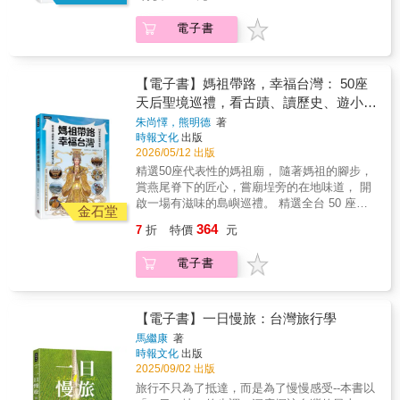
讀者認識每一尊媽祖背後的歷史脈絡與地方故
事。每一站除了介紹廟宇建築、信仰由來與地
電子書
方特色，也延伸規劃廟埕美食、周邊景點，讓
參拜不再只是進香，而是一趟結合人文、風景
與味蕾的深度之旅。 【本書特色】 1. 橫跨本島
與離島，精選 50 座代表性廟宇聖境 從繁華都
【電子書】媽祖帶路，幸福台灣： 50座
會到靜謐漁村，完整收錄 50 座具備歷史脈絡與
天后聖境巡禮，看古蹟、讀歷史、遊小
文化價值的媽祖廟。涵蓋全台各縣市，深入
鎮、吃透廟埕小吃
朱尚懌，熊明德
著
澎、金、馬，最具規模的信仰版圖。 2. 行家帶
時報文化
出版
路！廟口美食 &times; 私房景點的完美提案 參
2026/05/12 出版
拜後的靈魂慰藉，交給在地老味道。串聯廟埕
精選50座代表性的媽祖廟， 隨著媽祖的腳步，
旁的必吃老攤與周邊文化景點，幫你省下做功
賞燕尾脊下的匠心，嘗廟埕旁的在地味道， 開
課的時間，說走就走的一日微旅行。 3. 深度聚
啟一場有滋味的島嶼巡禮。 精選全台 50 座代
焦！白沙屯進香與建築美學專題 特別收錄近年
金石堂
表性媽祖廟，從北到南、由本島到離島，帶領
最受矚目的「白沙屯媽祖進香」攻略，從參與
364
7
折
特價
元
讀者認識每一尊媽祖背後的歷史脈絡與地方故
方式到文化背景全解析。更深度導覽燕尾飛
事。每一站除了介紹廟宇建築、信仰由來與地
簷、剪黏藝術與匠師手藝，讓你從此看懂廟宇
電子書
方特色，也延伸規劃廟埕美食、周邊景點，讓
建築的門道。 4.最有溫度最接地氣的人文導覽
參拜不再只是進香，而是一趟結合人文、風景
告別生硬的歷史教條。我們用最接地氣的筆
與味蕾的深度之旅。 【本書特色】 1. 橫跨本島
觸，將神像特色、民間傳說與地方人情味化為
與離島，精選 50 座代表性廟宇聖境 從繁華都
【電子書】一日慢旅：台灣旅行學
動人故事。
會到靜謐漁村，完整收錄 50 座具備歷史脈絡與
馬繼康
著
文化價值的媽祖廟。涵蓋全台各縣市，深入
時報文化
出版
澎、金、馬，最具規模的信仰版圖。 2. 行家帶
2025/09/02 出版
路！廟口美食 &times; 私房景點的完美提案 參
旅行不只為了抵達，而是為了慢慢感受--本書以
拜後的靈魂慰藉，交給在地老味道。串聯廟埕