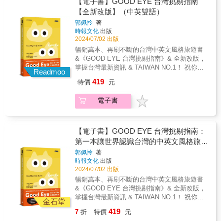
【電子書】GOOD EYE 台灣挑剔指南
化、探索博物館與自然祕境，讓你暢玩無阻。
全台唯一直上台東金剛大道的巴士、票價12元
【全新改版】（中英雙語）
且比開車更接近壽山動物園的高雄56號公車，
郭佩怜
著
遊花東一整天最多僅600多元的東部各路線，南
時報文化
出版
投好行卡499元三日任搭10條線的好康組合，經
2024/07/02 出版
濟實惠，是小資旅人的夢幻選擇。 ●搭乘台灣
暢銷萬本、再刷不斷的台灣中英文風格旅遊書
好行，輕鬆深入在地遊 從基隆北海岸到離島，
&《GOOD EYE 台灣挑剔指南》& 全新改版，
台灣好行串連車站與各大景點，一車直達。部
掌握台灣最新資訊 & TAIWAN NO.1！ 祝你有
分路線還有導覽員同行解說，不必跟團，也能
Readmoo
個愉快的旅程！ &
輕鬆享受深度旅遊的豐富體驗。無論是一人獨
419
特價
元
&mdash;&mdash;&mdash;&mdash;隨書附
旅或全家出遊，只要選好路線就能出發，都能
&mdash;&mdash;&mdash;&mdash; GOOD
玩得超值又盡興。 ●搭乘台灣好行，吃喝玩樂
電子書
EYE &hearts; TAIWAN 貓派狗派‧萬用貼紙 &
通通有 台灣好行沿途景點包羅萬象，尋覓人氣
Team cat or team dog, we&#39;re all team
美食、打卡熱點、五感體驗，與小動物互動，
Taiwan! & 22個台灣縣市與離島 500家優質好店
都能一次滿足。不管是親子出遊、感受部落文
50篇深度特輯 Web App搭配旅行 21條旅遊路
【電子書】GOOD EYE 台灣挑剔指南：
化、探索博物館與自然祕境，讓你暢玩無阻。
線 1顆愛台灣的心 & 帶你和你的國外朋友穿梭
第一本讓世界認識台灣的中英文風格旅遊
大街小巷，看見最真實可愛的台灣！ & 誠意嚴
書
郭佩怜
著
選500家好店＋必訪景點
時報文化
出版
&mdash;&mdash;&mdash;&mdash;&mdash;&mda
2024/07/02 出版
藝術與文化、 設計與生活風格、食材與料理、
暢銷萬本、再刷不斷的台灣中英文風格旅遊書
咖啡與酒精、住宿與放鬆，絕對挑剔 推薦21條
&《GOOD EYE 台灣挑剔指南》& 全新改版，
新舊融合的旅遊路線
掌握台灣最新資訊 & TAIWAN NO.1！ 祝你有
&mdash;&mdash;&mdash;&mdash;&mdash;&mda
金石堂
個愉快的旅程！ &
為每個縣市量身規劃最具特色的一日小旅行路
419
7
折
特價
元
&mdash;&mdash;&mdash;&mdash;隨書附
線，輕鬆跟著走，吃喝玩樂絕對過癮 收錄50篇