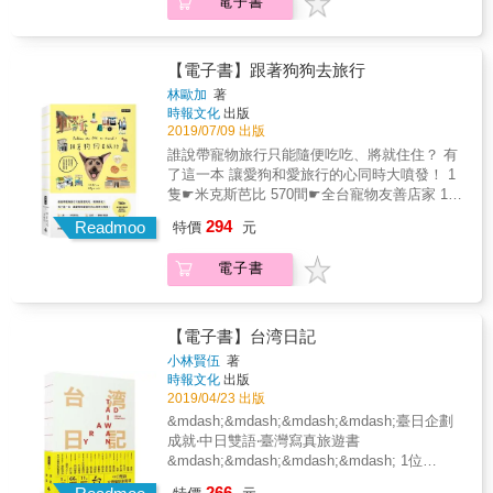
術紙印刷。
電子書
提供780+最完整吃、喝、玩、樂寵物旅行情報
與資訊 幫狗狗穿上救生衣一起在紅樹林划獨木
舟； 坐上分不清是細雨還是大浪打上來的雙軌
風帆； 乘半潛艇看海龜； 搭夜船一起去馬祖；
【電子書】跟著狗狗去旅行
登上滿滿梅花鹿的大坵島&hellip;&hellip; 帶狗
林歐加
著
出門旅行是許多養狗人的心願。 但帶狗旅行只
時報文化
出版
能隨便吃吃嗎？只能睡得將就嗎？只能在有大
2019/07/09 出版
草地的空間玩耍嗎？作者以不妥協的決心和毅
誰說帶寵物旅行只能隨便吃吃、將就住住？ 有
力，帶著芭比和阿嬤過上100天的環島旅行生
了這一本 讓愛狗和愛旅行的心同時大噴發！ 1
活，真正體驗帶狗旅行的心情&hellip;&hellip;
隻☛米克斯芭比 570間☛全台寵物友善店家 180
『好玩、好吃的地方狗狗都不能進去？』 完整
個☛狗狗超愛玩樂景點 33家☛寵物友善溫泉 6
294
收錄全台780間以上寵物友善店家與景點 本書
Readmoo
特價
元
條☛深度旅遊路線 無限☛共同的美好回憶 作者
共分成22個城市，每個城市之下再分為「住
帶著芭比和阿嬤，100天環島走訪22個鄉鎮城市
宿」、「飲食」、「玩樂」三大類。 「住宿」
電子書
提供780+最完整吃、喝、玩、樂寵物旅行情報
部分貼心列上寵物清潔費及相關規定，方便毛
與資訊 幫狗狗穿上救生衣一起在紅樹林划獨木
主人查找與參考。 「飲食」部分細分為：「咖
舟； 坐上分不清是細雨還是大浪打上來的雙軌
啡 早午餐」、「美式 西式料理」、「亞洲料
風帆； 乘半潛艇看海龜； 搭夜船一起去馬祖；
【電子書】台湾日記
理」，隨心情挑選想吃的豐富料理。 「玩樂」
登上滿滿梅花鹿的大坵島&hellip;&hellip; 帶狗
小林賢伍
著
部分包含文化園區、休閒農場、濕地、牧場、
出門旅行是許多養狗人的心願。 但帶狗旅行只
時報文化
出版
可帶狗狗觀看的表演等，各式各樣人寵同樂的
能隨便吃吃嗎？只能睡得將就嗎？只能在有大
2019/04/23 出版
空間景點。 另外，特別規劃彰化、台南、台
草地的空間玩耍嗎？作者以不妥協的決心和毅
&mdash;&mdash;&mdash;&mdash;臺日企劃
東、金門、馬祖、蘭嶼這六個城市，一日或半
力，帶著芭比和阿嬤過上100天的環島旅行生
成就‧中日雙語‧臺灣寫真旅遊書
日深度旅遊路線，由插畫家舒皮手繪具當地特
活，真正體驗帶狗旅行的心情&hellip;&hellip;
&mdash;&mdash;&mdash;&mdash; 1位
色景點的可愛地圖，不用動腦跟著狗狗就能暢
『好玩、好吃的地方狗狗都不能進去？』 完整
&mdash;日本旅臺攝影作家 66處&mdash;臺灣
遊台灣人文風情。 『店家規定不同大型狗限制
266
收錄全台780間以上寵物友善店家與景點 本書