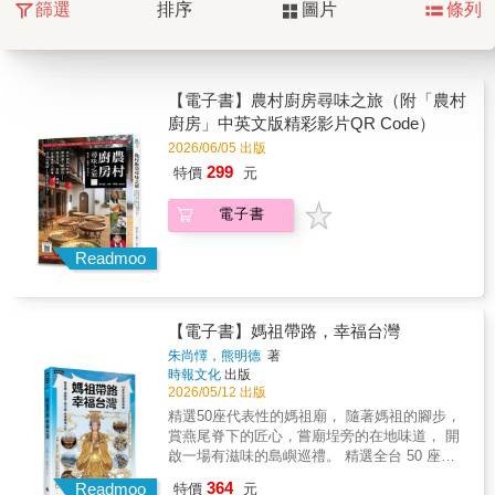
篩選
排序
圖片
條列
【電子書】農村廚房尋味之旅（附「農村
廚房」中英文版精彩影片QR Code）
2026/06/05 出版
299
特價
元
電子書
Readmoo
【電子書】媽祖帶路，幸福台灣
朱尚懌，熊明德
著
時報文化
出版
2026/05/12 出版
精選50座代表性的媽祖廟， 隨著媽祖的腳步，
賞燕尾脊下的匠心，嘗廟埕旁的在地味道， 開
啟一場有滋味的島嶼巡禮。 精選全台 50 座代
表性媽祖廟，從北到南、由本島到離島，帶領
364
Readmoo
特價
元