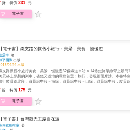
231
7
折
特價
元
電子書
【電子書】鐵支路的懷舊小旅行：美景．美食．慢慢遊
戴震宇
著
和平國際
出版
2013/06/26 出版
鐵支路懷舊小旅行美食．美景．慢慢遊62個鐵道車站 × 14條鐵路環線背上最簡單
美景搭上夢想的列車，省錢又道地的環島首選！旅行，發現福爾摩沙。本書特色6
旅行縱貫線北段．縱貫線中段－海線．縱貫線中段－山線．縱貫線中段．縱貫
山鐵路．南迴線．平溪線在節能減碳蔚成風潮的年代，鐵道&鐵馬的雙鐵遊已成為
175
7
折
特價
元
＊內附全台鐵路圖拉頁
電子書
【電子書】台灣觀光工廠自在遊
蜂傳媒編輯室
著