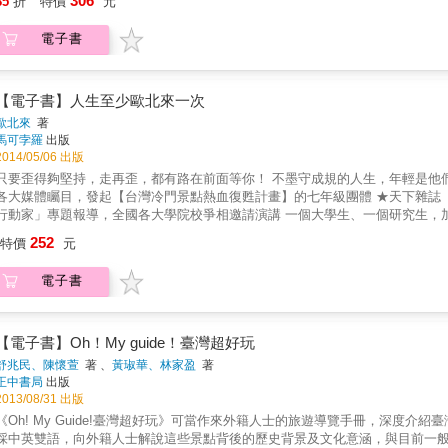
306
85
折
特價
元
你自己。 「歐北來」在台語中是「胡亂來」的意思，而在長輩眼中，這群歐北來青年也似乎把人生走歪得很徹底。沒有收入、沒有經濟奧
援，他們啃著夢想，用腳踏遍台灣，蒐集正在消失的鄉土角落，以及那些被我們遺忘的美好故事。 這是一群年輕人
電子書
在路上認識了各式各樣的人：真人版虎克船長、流浪街頭的藝術家、返鄉奮鬥的創業青年
的風景，更是他們在旅途中遇見的人生導師。 一路上的傾聽，讓他們看見許多用錢也買不到的夢想，而這也成為推動他們繼續向前的夢想。我
們都不是天生就勇敢的人，但我們可以決定要勇敢！生命從來不曾綁住你，只
【電子書】人生至少歐北來一次
歐北來
著
馬可孛羅
出版
2014/05/06 出版
要歪得夠堅持，走再歪，都有路在前面等你！ 不墨守成規的人生，年輕是他們唯一能仰賴的力量 關於歐北來： ★備受商周、Cheers、聯合報
各大媒體矚目，發起【台灣冷門景點熱血復甦計畫】的七年級團體 ★天下雜誌【發現美麗台灣】影片2013年競賽銀牌得主 ★獲今周刊「青年夢想
動家」專題報導，全國各大學院校爭相邀請演講 一個大學生、一個研究生，加上一個專跑財經線的記者與設計師，四名平均不到二十五歲的年
輕人，他們休學、離職、吃自己，為的是同一個夢想&mdash;&mdash;台灣冷門景點熱血復甦計畫。 關於人生
252
特價
元
你自己。 「歐北來」在台語中是「胡亂來」的意思，而在長輩眼中，這群歐北來青年也似乎把人生走歪得很徹底。沒有收入、沒有經濟奧
援，他們啃著夢想，用腳踏遍台灣，蒐集正在消失的鄉土角落，以及那些被我們遺忘的美好故事。 這是一群年輕人
電子書
在路上認識了各式各樣的人：真人版虎克船長、流浪街頭的藝術家、返鄉奮鬥的創業青年
的風景，更是他們在旅途中遇見的人生導師。 一路上的傾聽，讓他們看見許多用錢也買不到的夢想，而這也成為推動他們繼續向前的夢想。我
們都不是天生就勇敢的人，但我們可以決定要勇敢！生命從來不曾綁住你，只
【電子書】Oh！My guide！臺灣超好玩
舒兆民、陳懷萱
著 、
黃琡華、林家盈
著
正中書局
出版
2013/08/31 出版
《Oh! My Guide!臺灣超好玩》可當作來外籍人士的旅遊導覽手冊，深度
採中英雙語，向外籍人士解說這些景點背後的歷史背景及文化意涵，與目前一般常見的