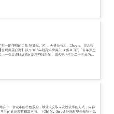
歐北來壯遊台灣的故事，他們
&hellip;&hellip;對他們而言，這些人不僅是一道道擦身而
有你自己選擇被囚禁，不墨守成規，才能看見人生的另一道風景！
，歐北來說： 在行動之前，你始終
歐北來壯遊台灣的故事，他們
&hellip;&hellip;對他們而言，這些人不僅是一道道擦身而
有你自己選擇被囚禁，不墨守成規，才能看見人生的另一道風景！
介紹臺灣的十一個城市的特色景點，以偏人文取向及說故事的方式，內容
旅遊書有相當不同。《Oh! My Guide! 吃喝玩樂學華語》為