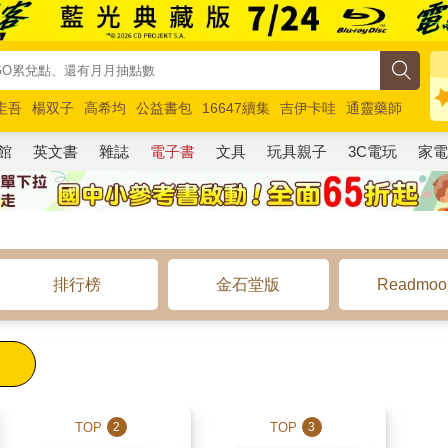
圭吾
楊双子
高希均
公益書包
16647續集
吉伊卡哇
通靈藥師
路邊攤新作
馬斯克
玩具總動員5
超慢跑
館
英文書
雜誌
電子書
文具
玩具親子
3C電玩
家
排行榜
金石堂版
Readmo
TOP
TOP
2
3