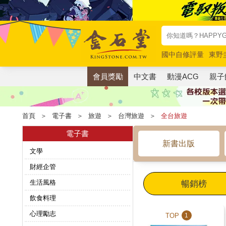
國中自修評量
東野
唯紅花綻放
奧德賽
會員獎勵
中文書
動漫ACG
親子
首頁
＞
電子書
＞
旅遊
＞
台灣旅遊
＞
全台旅遊
電子書
新書出版
文學
財經企管
生活風格
暢銷榜
飲食料理
心理勵志
TOP
1