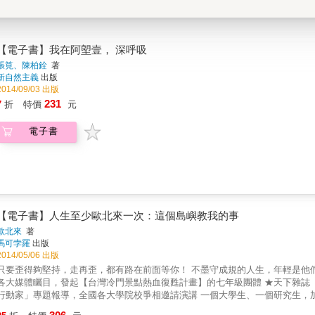
【電子書】我在阿塱壹， 深呼吸
張筧、陳柏銓
著
新自然主義
出版
2014/09/03 出版
231
7
折
特價
元
電子書
【電子書】人生至少歐北來一次：這個島嶼教我的事
歐北來
著
馬可孛羅
出版
2014/05/06 出版
要歪得夠堅持，走再歪，都有路在前面等你！ 不墨守成規的人生，年輕是他們唯一能仰賴的力量 關於歐北來： ★備受商周、Cheers、聯合報
各大媒體矚目，發起【台灣冷門景點熱血復甦計畫】的七年級團體 ★天下雜誌【發現美麗台灣】影片2013年競賽銀牌得主 ★獲今周刊「青年夢想
動家」專題報導，全國各大學院校爭相邀請演講 一個大學生、一個研究生，加上一個專跑財經線的記者與設計師，四名平均不到二十五歲的年
輕人，他們休學、離職、吃自己，為的是同一個夢想&mdash;&mdash;台灣冷門景點熱血復甦計畫。 關於人生