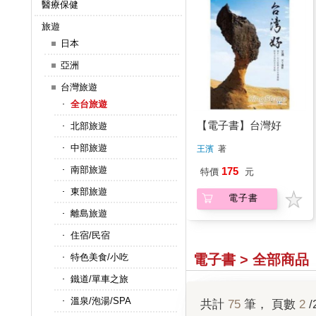
醫療保健
旅遊
日本
亞洲
台灣旅遊
全台旅遊
【電子書】台灣好
北部旅遊
中部旅遊
王濱
著
南部旅遊
175
特價
元
東部旅遊
電子書
離島旅遊
住宿/民宿
電子書 > 全部商品
特色美食/小吃
鐵道/單車之旅
溫泉/泡湯/SPA
共計
75
筆， 頁數
2
/