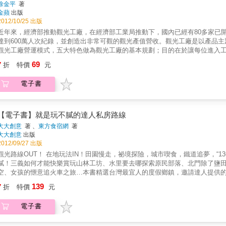
徐金平
著
金蘋
出版
2012/10/25 出版
近年來，經濟部推動觀光工廠，在經濟部工業局推動下，國內已經有80多家已開
達到600萬人次紀錄，並創造出非常可觀的觀光產值營收。觀光工廠是以產品
觀光工廠營運模式，五大特色做為觀光工廠的基本規劃；目的在於讓每位進入
一種休閒旅遊風情，本次編輯精選45家值得一遊的觀光工廠，周休二日就來一
69
7
折
特價
元
新主意~ 遊學樂悠悠來一趟產學的知性之旅更多優惠訊息，請立即下載觀光工廠
電子書
【電子書】就是玩不膩的達人私房路線
大大創意
著 、
東方食宿網
著
大大創意
出版
2012/09/27 出版
觀光路線OUT！ 在地玩法IN！田園慢走，祕境探險，城市喫食，鐵道追夢，“1
膩！三義如何才能快樂賞玩山林工坊、水里要去哪探索原民部落、北門除了鹽
空、女孩的愜意追火車之旅…本書精選台灣最宜人的度假鄉鎮，邀請達人提供的
周休二日也好，三天兩夜也行，出發就對了！本書特色「13位地達人領路 + 8
139
7
折
特價
元
的超實用旅遊書
電子書