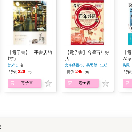
【電子書】二手書店的
【電子書】台灣百年好
【電
旅行
店
Way
鄭絜心
著
文字蔣孟岑、吳思瑩、江明
吳鳳
麗
著
220
245
特價
元
特價
元
特價
電子書
電子書
2