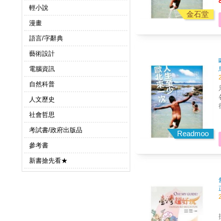
低估了
輕小說
金石堂
漫畫
過
語言/字辭典
藝術設計
電腦資訊
自然科普
只
人文歷史
行
社會哲思
低估了
考試書/政府出版品
Readmoo
參考書
過
新書搶先看★