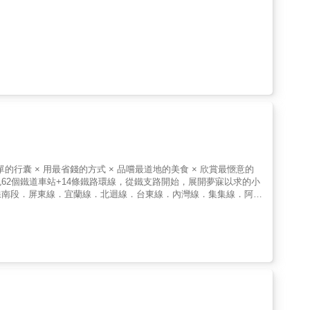
的行囊 × 用最省錢的方式 × 品嚐最道地的美食 × 欣賞最愜意的
2個鐵道車站+14條鐵路環線，從鐵支路開始，展開夢寐以求的小
線南段．屏東線．宜蘭線．北迴線．台東線．內灣線．集集線．阿里
一種時尚。成為鐵道旅行家，一起發現各種面貌的Formosa！