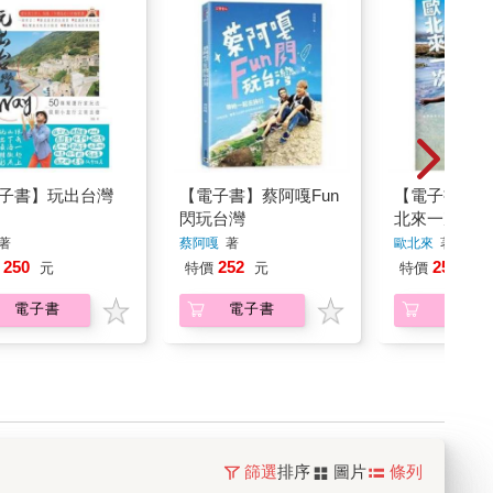
子書】玩出台灣
【電子書】蔡阿嘎Fun
【電子書】人
閃玩台灣
北來一次
著
蔡阿嘎
著
歐北來
著
250
252
252
元
特價
元
特價
元
電子書
電子書
電子書
篩選
排序
圖片
條列