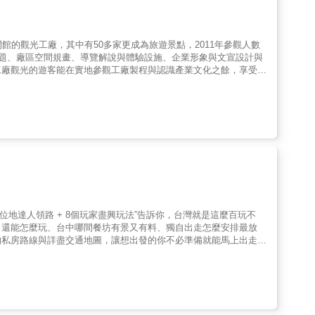
館的觀光工廠，其中有50多家更成為旅遊景點，2011年參觀人數
主題、廠區空間規畫、導覽解說與體驗設施、企業形象與文宣設計與
工廠觀光的遊客能在實地參觀工廠製程與認識產業文化之餘，享受另
趟產學的知性之旅。本書特色精選45家值得一遊的觀光工廠。旅遊
自在遊APP。
3位地達人領路 + 8個玩家盡興玩法”告訴你，台灣就是這麼百玩不
田還能怎麼玩、台中哪間餐坊有景又有料、獨自出走怎麼安排最放
私房路線與詳盡交通地圖，讓想出發的你不必準備就能馬上出走 !
個玩家盡興玩法」的玩不膩行程「詳細店家資訊 + 地圖標示說明」