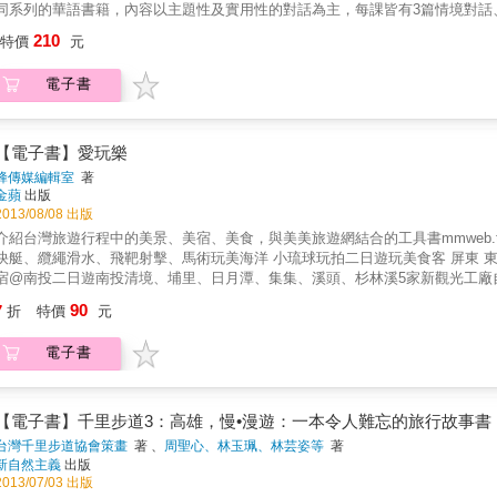
同系列的華語書籍，內容以主題性及實用性的對話為主，每課皆有3篇情境對話、
語。本書特色1.中、英雙語編寫，外籍人士輕鬆理解。 2.11個遊客必訪城鎮，
210
特價
元
花、一知半解。4.每篇附上建議行程，旅遊免煩惱。5.實用的QR code連結，
電子書
【電子書】愛玩樂
蜂傳媒編輯室
著
金蘋
出版
2013/08/08 出版
介紹台灣旅遊行程中的美景、美宿、美食，與美美旅遊網結合的工具書mmweb.
快艇、纜繩滑水、飛靶射擊、馬術玩美海洋 小琉球玩拍二日遊玩美食客 屏東
宿@南投二日遊南投清境、埔里、日月潭、集集、溪頭、杉林溪5家新觀光工廠自在
90
7
折
特價
元
電子書
【電子書】千里步道3：高雄，慢•漫遊：一本令人難忘的旅行故事書
台灣千里步道協會策畫
著 、
周聖心、林玉珮、林芸姿等
著
新自然主義
出版
2013/07/03 出版