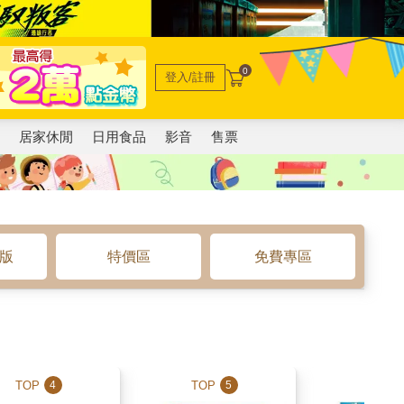
0
登入/註冊
電
居家休閒
日用食品
影音
售票
o版
特價區
免費專區
TOP
TOP
TOP
4
5