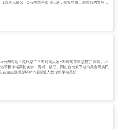
1頁單元練習、1~2句華語常用說法，每篇並附上旅遊時的緊急用
實用性高。 3.從文化故事深入了解台灣民情，除去旅遊時走馬看
讓你查找資料好方便。
tw台灣各地主題玩樂二日遊封面人物~劉若英運動@墾丁 衝浪、小
 東港華橋市場高捷美食：青埔、橋頭、岡山台南安平老街美食玩美民
遊旅遊攝影Martin攝影達人教你簡單拍美照