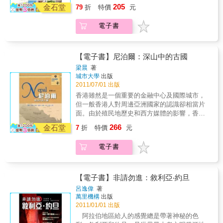
SPA．烏布傳統市場．舊日皇居．蘭夢島的海
205
金石堂
79
折
特價
元
上風光．蘭夢島村落奇．VILLA的閒居生活．塔
那羅海神廟．小婆羅浮圖軍事博物館．金兔黃
電子書
金咖啡製造店．精油製造店．KUTA洋人街．海
邊浪情晚餐．峇隆舞─巴隆與蘭達的善惡舞劇．
衝浪小子年輕導遊彭克洛峇里島的風光景緻，
好比一篇悠閒雅緻的小品文，裡面描繪和敘述
【電子書】尼泊爾：深山中的古國
無數燦然和使人眩目的青春情事！每當憶起這
梁晨
著
抹變化無窮的畫面，我眼下即刻出現，飛翔在
城市大學
出版
蘭夢島半空，那許多隻輕盈的白色海鳥，露出
2011/07/01 出版
無比恬淡的微笑，對我發出淺淺的召喚……
香港雖然是一個重要的金融中心及國際城市，
但一般香港人對周邊亞洲國家的認識卻相當片
面。由於殖民地歷史和西方媒體的影響，香港
人對英美的了解遠較對日本、南韓和東南亞諸
266
金石堂
7
折
特價
元
國為佳。事實上，大專院校本科學生要在港找
一本認識亞洲鄰國的入門書籍也不容易。2004
電子書
年開始陸續出版的「認識東亞及東南亞系
列」，就是從這個目的出發，鼓勵市民，特別
是大專學生，多了解本港周邊的亞洲國家，其
中包括日本和東盟的十個成員國。鑒於反應不
【電子書】非請勿進：敘利亞‧約旦
錯，第二階段擴展為「認識亞洲系列」，計劃
呂逸偉
著
再出版10本，包括南亞的印度、巴基斯坦、孟
萬里機構
出版
加拉；西亞的沙特阿拉伯、伊朗、伊拉克；以
2011/01/01 出版
及南北韓、蒙古等，期望能逐步包括亞洲每一
阿拉伯地區給人的感覺總是帶著神秘的色
個國家。而由於東南亞各國近年發展迅速，早