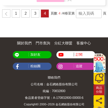
戀」中錫泰所居住的飯店、俊熙與學長的工作
室（畫室）、恩熙與母親居住的雜貨店，「愛
上女主播」的汝矣島、明洞，以及「情定大飯
1
2
3
4
頁數
4
/4
移至第
頁
店」的華克山莊等，都成為旅行社招攬觀光客
的必選行程，讓韓劇的流行還帶動遊韓的人
氣。因此，本書除了介紹精彩的俊男美女與感
人劇情之外，還介紹了四大韓劇的經典場景，
並另外推薦遊韓必訪的七大景點，以及搭配必
買特產與必嚐美食，成為一本集流行、旅遊、
購物與美食於一身的哈韓導覽書籍。
關於我們
門市查詢
分紅大聯盟
客服中心
加好友
訂閱
粉絲團
追蹤
聯絡我們
公司名稱：金石網絡股份有限公司
商品
統編 : 70832800
分類
食品業者登錄字號：A-170832800-00000-6
Copyright© 2000–2026 金石網絡股份有限公司