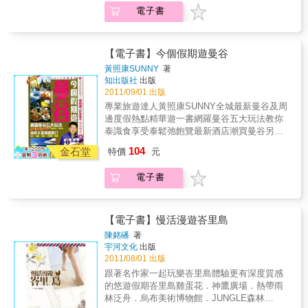
少女發動各種攻勢。他們究竟想得到甚麼？他
電子書
們為甚麼這樣自以為是？！我們的香港少女又
將如何應對？她獨自去土耳其到底收穫了甚
麼？土耳其人相信，被惡魔盯上了便會有厄運
降臨，為了避邪，他們都會隨身攜帶一只“惡魔
【電子書】今個假期遊曼谷
之眼”，圓形的以深藍色及白色相間，像一只藍
黃照康SUNNY
著
色大眼睛的玻璃製品，用來吸引惡魔的注意以
知出版社
出版
避邪。學時裝設計的香港少女，在土耳其買了
2011/09/01 出版
很多惡魔之眼，卻也沒能躲過一次又一次被土
專業旅遊達人黃照康SUNNY全城最新曼谷及周
耳其男人騷擾的厄運。作者用獨特的眼光，美
邊度假熱點精華遊一書網羅曼谷五大玩法教你
麗的照片和自己親手繪製的有趣圖畫，講述她
泰識食享受泰鬆弛飽覽最新酒店潮買曼谷另類
在土耳其的所見所聞和一些視角特別的故
主題玩樂曼谷以外，兼遊世外桃源，推介逍遙
104
事……
金石堂
特價
元
度假天堂：布吉、華欣、蘇梅、芭堤雅、羅勇
搜羅最新resort與酒店，一嘗優質生活滋味；介
電子書
紹陽光海灘與外島，盡享大自然的景致和暖
意；推介特色餐廳與平民覓食好去處，品嘗各
式各樣的泰國美食；逛盡熱門商場與手信賣
店，滿載而歸。體驗不一樣的泰國之旅旅遊專
【電子書】慢活漫遊峇里島
家．專業導賞．提供最新必選貼士各適其適，
陳銘磻
著
寫意自遊！今個假期遊曼谷 2012最新版
宇河文化
出版
2011/08/01 出版
跟著名作家一起玩樂峇里島體驗更有深度質感
的悠遊假期峇里島雞蛋花．神鷹廣場．熱帶雨
林泛舟．烏布美術博物館．JUNGLE森林