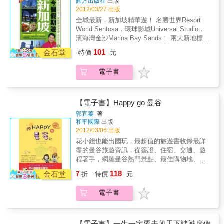
圓方出版社
出版
巧2：要買便宜貨？買單品的觀光客請避開東大
助旅行的玩家們，一玩再玩、玩出不一樣新滋
2012/03/27 出版
門的批貨區，不然只是浪費時間技巧3：白天都
味。 書中&rdquo;有圖有文有對照，步驟教學好
全城最新．新加坡精華遊！ 名勝世界Resort
是行程？沒問題，在首爾，有的是地方可以血
FUN心&rdquo;，讓你韓語不會說、看不懂也能
World Sentosa．環球影城Universal Studio．
拼一整夜技巧4：想打聽折扣期？偷偷告訴你，
買票搭地鐵任意行，更不藏私告訴你如何退稅
濱海灣金沙Marina Bay Sands！ 兩大新地標詳
直接打電話去首爾的百貨公司，說中文也可以
賺最大!!! 你可依照你喜愛的路線，搭著地鐵，
細解構！最新熱點導覽！分區食買玩攻略！ 1.
通！技巧5：到首爾買優衣庫？沒錯！善用匯
101
照著書內路線指標走，跟著嚐美食、看好
金石堂
特價
元
Resort World sentosa (With Universal Sudio) +
率，血拼也能佔便宜首爾購物的５大「技
SHOW、瘋瞎拼的玩法，讓首爾處處都充滿趣
Marina Bay Sands 兩大新地標詳細解構 2. 十
巧」，駐首爾敗家達人通通報給你知！特色
味，喜歡首爾就是這麼EASY GO，首爾就該這
電子書
大必食地道美食 3. 家庭遊好玩景點 4. 分區介
四：台灣首創！「互動式手指韓語通隨身手
樣慢慢玩！ 本書特色 ．期待第一次前進首爾的
紹 《濱海灣及市政廳周邊》、《牛車水》 、
冊」去首爾幹嘛要會講韓文？還在帶單向式的
新朋友，帶著這一本就足夠 ．玩不膩的首爾旅
《烏節路》、《小印度》、《阿拉伯街周
手指旅遊書嗎？落伍囉！K-MOOK隨書附贈
行玩家，一玩再玩首爾就該這樣慢慢玩 ．Step
邊》、《荷蘭村》、《加東區及周邊》、《聖
「遊韓一指通」隨身手冊，讓你可以放在口袋
【電子書】Happy go 曼谷
by step史上最清楚圖解首爾旅遊書，不會韓語
淘沙》 5. 特色酒店巡禮及酒店 6. 旅遊資訊
裡、錢包裡，不增加額外負擔。想知道殺價時
郭宜蓁
著
也讓你玩透透 ．超仔細首爾地鐵路線指標，吃
老闆怎麼回應你嗎？想知道店裡有沒有妳的
和平國際
出版
喝玩樂不再讓你找不到
Size，你喜歡的顏色嗎？想知道多少錢可以退
2012/03/06 出版
稅，怎麼退？「遊韓一指通」輕薄好攜帶，讓
花小錢也能出國玩，最超值的旅遊書收錄最詳
你不用懂韓文，也能在首爾殺價殺到爽！
盡的曼谷旅遊資訊，從簽證、住宿、交通、遊
程著手，網羅曼谷熱門景點、最佳購物地、街
巷美食，讓你第一次去曼谷也能Happy go！★
118
金石堂
7
折
特價
元
熱門景點超好玩TOP10★購物商場&市集超好
買TOP10★迷人夜店超醉人TOP10★街巷小吃
電子書
超滿足TOP10★行李必備伴手禮TOP10特別收
錄簡易泰國會話曼谷空鐵、地鐵、機場快線路
線圖本書特色一輩子一定要造訪一次的天使之
城──曼谷．泰厲害，曼谷TOP10熱門景點+必
【電子書】一生一定要去的天下諸神度假