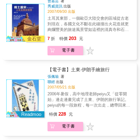
曹嘉芸
著
宿和飲食的注意事項，以及實際花費統計表，
多元民族、宗教、文化所融合的萬種風情！
秀威資訊
出版
並特別規劃兩週版、三週版的旅遊行程建議，
2007/09/30 出版
讓心牽意動的讀者，也能跟著她的腳步，一起
土耳其東部，一個歐亞大陸交會的區域從古老
行腳土耳其！
到現在，各國文化不斷在此碰撞出火花造就更
絢爛豐美的旅途風景譬如這裡的清真寺和石頭
屋很阿拉伯「混血城堡」裡，蒙古、拜占庭、
203
金石堂
7
折
特價
元
俄羅斯的影子通通有……最有趣的當屬「凡
貓」，眼睛一隻藍、一隻黃得很獨特就連博物
電子書
館展示的石雕，外星人樣的圖騰都來參一腳此
外，傳說中的諾亞方舟遺跡1985年列入世界遺
產的迪維利建築愛吃人皮的溫泉魚兒伊朗、敘
利亞邊界的風光在在不容錯過這趟「捲土重
【電子書】土東‧伊朗手繪旅行
來」之旅，讓人發掘多元的土耳其丰采本書是
張佩瑜
著
作者曹嘉芸暨《破土之旅─土耳其西部行腳》
聯經
出版
後，又另一真情旅遊日記。滾完土耳其西部意
2007/05/21 出版
猶未竟的她，這次選擇土耳其東部遊玩，期間
2006年暑假，高中地理老師peiyu又「從零開
心情、所見所聞一一記載下來，生動有趣，讀
始」邊走邊畫完成了土東、伊朗的旅行筆記。
來彷彿跟著她見識到土庫族人的熱情、令人嘆
peiyu的每一段旅程，每一次出走，總帶回來屬
為觀止的古蹟，使人心生嚮往。書末附有簽
於她自己的故事。為什麼總有那麼多精彩奇
228
證、交通、住宿和飲食的注意事項，以及實際
Readmoo
特價
元
遇？並不是她特別幸運，老是碰上精彩的人事
花費統計表，並特別規劃兩週版的旅遊行程建
物，而是她願意打開眼睛，願意伸手，願意聆
議，讓心牽意動的讀者，也能跟著她的腳步，
電子書
聽而來。在她自稱「懶惰、笨蛋」的背後，事
一起探索土耳其！
實上做了很多準備工作，所以常常能廣結善
緣，驚險過關。這一切應該都來自她對旅行一