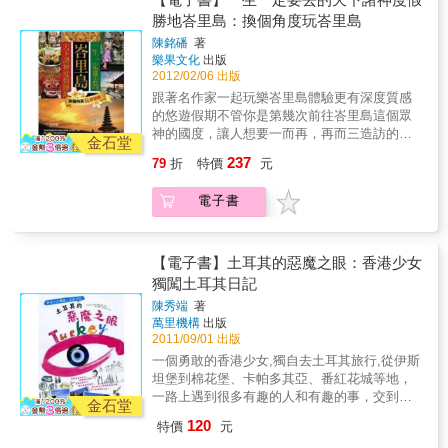
去夜店+必吃美食+必買禮品．泰舒服就是要
勝地峇里島：換個角度玩峇里島
SPA！便宜又愉快的身心靈體驗．泰有情調曼
陳銘磻
著
谷最美+設計之都遊程．量身行程泰貼心貴婦
樂果文化
出版
團、雅痞團、背包團三種行程任你選最省錢的
2012/02/06 出版
旅遊指南，最道地的吃喝玩樂花小錢就能出國
跟著名作家一起玩樂峇里島體驗更有深度質感
玩，就靠一本實用的旅遊書！與其看著精美的
的悠遊假期不管你是第幾次前往峇里島這個眾
旅遊書流口水，不如拿著這本書立刻去「泰享
神的國度，讓人想要一而再，再而三造訪的地
受」！
金石堂
方。溫暖的氣候、海天一色的風光、友善的人
237
79
折
特價
元
民、精緻多元的美食、SPA、休閒住宿的天
堂。峇里島像天堂一樣，值得第一次造訪的
電子書
人、多次旅遊的玩家每來一次一次驚嘆!玩一次
感動一次，現在且讓本書作者帶你慢活漫遊人
間仙境峇里島。峇里島雞蛋花˙神鷹廣場˙熱帶雨
林泛舟˙烏布美術博物館˙JUNGLE森林SPA˙烏
【電子書】土耳其的惡魔之眼：香港少女
布傳統市場˙舊日皇居˙蘭夢島的海上風光˙蘭夢
獨闖土耳其日記
島村落奇˙VILLA的閒居生活˙塔那羅海神廟˙小婆
陳秀端
著
羅浮圖軍事博物館˙金兔黃金咖啡製造店˙精油製
萬里機構
出版
造店˙KUTA洋人街˙海邊浪情晚餐˙峇隆舞─巴隆
2011/09/01 出版
與蘭達的善惡舞劇˙衝浪小子年輕導遊彭克洛等
一個勇敢的香港少女,獨自去土耳其旅行,從伊斯
待你來體驗、感動
坦堡到棉花堡、卡帕多其亞、番紅花城等地，
一路上遇到很多有趣的人和有趣的事，交到了
金石堂
一些真正朋友，看到了許多美麗的風景。在路
120
特價
元
上碰見多個土耳其男人,對外國女人充滿遐想,對