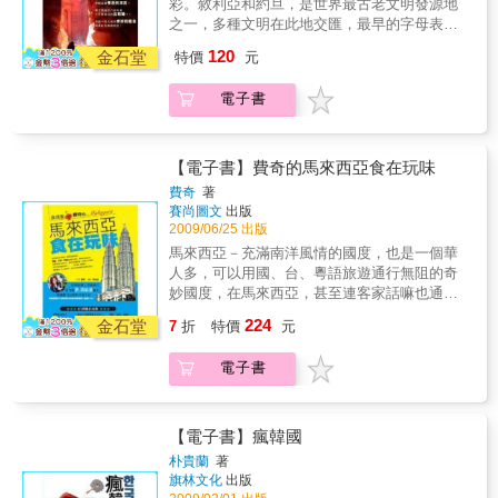
彩。敘利亞和約旦，是世界最古老文明發源地
年出版的「認識東亞及東南亞系列」叢書亦決
之一，多種文明在此地交匯，最早的字母表就
定逐步更新，新版中除補充各國近年政經各方
誕生在這片土地上，此地區也是猶太教、基督
120
面的發展外，亦會併入「認識亞洲系列」。叢
金石堂
特價
元
教、伊斯蘭教三大宗教的發源地。眾多著名的
書以淺白的文字，輔以大量有趣的資料及圖
歷史古跡：古老的修道院，古堡古城，古羅馬
片，每一本書針對一個國家作一概括性的介
電子書
劇場，旖旎的山城風光……高山、森林、河
紹，讓大專學生、工商界人士、遊客、以至有
流、沙漠， “不沉之海”死海，給這裡留下了豐
興趣的市民，對該國的歷史、地理、政治、經
富的自然景觀、人文及歷史遺跡和傳統的民俗
濟、社會和文化，有一初步的認識。
文化。誰又能抗拒超過一萬年歷史的城市？誰
【電子書】費奇的馬來西亞食在玩味
能不對猶太教與基督教的發源地感到好奇？誰
費奇
著
不想親眼目睹耶穌基督受洗的河流？誰不想造
賽尚圖文
出版
訪八百年前十字軍東征的古戰場？！而這一切
2009/06/25 出版
古老而奇妙的組合就是約旦與敘利亞！該書的
馬來西亞－充滿南洋風情的國度，也是一個華
作者，用自己深入敘利亞和約旦親身經歷的故
人多，可以用國、台、粵語旅遊通行無阻的奇
事，告訴讀者不可錯過的最後一塊讓旅人燃起
妙國度，在馬來西亞，甚至連客家話嘛也通！
熱情的土地。
玩味其中，您會發現馬來西亞的神奇魔
224
金石堂
7
折
特價
元
力！ 就像費奇在馬來西亞前首相開的麵包
店前巧遇敦-馬哈迪醫生前首相般神奇！ 現
電子書
在就跟著費奇“玩味”馬來西亞，一同體驗她費盡
心思，出奇不意地運用好奇的眼光，敏銳的味
覺為大家發掘的形形色色、豐富的大馬味道與
深度的大馬旅遊歡樂！「費奇的馬來西亞食在
【電子書】瘋韓國
玩味」一書將帶您體驗馬來西亞的美食精髓：
朴貴蘭
著
1.發掘讓人驚豔的美景、美食： 很多人經
旗林文化
出版
常去吉隆坡、檳城、怡保、馬六甲旅遊，去品