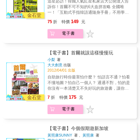
追星必訪！韓國人氣紅星私家店大公開達人告
出Long Stay的第一步，作者決定報名大學語學
訴你！首爾不可不知的6大血拼攻略 全國唯
堂（語言教育學院），重拾課本做學生。除了
一！「互動式手指韓語通隨身手冊」不用學韓
精進的韓語能力，交新朋友，還可以盡情玩
金石堂
語也能瘋首爾！吃美食、追明星、血拼 讓你首
樂，用力「生活」，搞不好……還能交到一個
149
75
折
特價
元
爾一次玩透透！特色一：首爾追星必訪！13家
韓國男朋友！這不是一本首爾旅遊書，作者屋
你非去不可的人氣紅星私家店！你非去不可的
哩阿沙就像跟好友聊天一般，跟你分享她在首
電子書
SUPER JUNIOR神童、金賢重的炸雞店！獨家
爾三個月的Long Stay生活。全方位的讓你一起
採訪！你知道FTISLAND的敏煥家是開章魚料
體驗她的超夢幻首爾：◎出發去遊學，手續雜
理店嗎？在KONA BEANS咖啡廳巧遇SUPER
事怎麼辦？◎四海一家，一起上課學韓文◎在
JUNIOR！？YG Fmily 的SE7EN 所開設的
【電子書】首爾就該這樣慢慢玩
首爾過日子有太多有趣事了◎不必再趕行程，
「烈鳳燉雞」要怎麼去？藝聲的「Handel and
最推薦的玩樂地圖◎民以食為天，我的嚴選美
小梨
著
Gretel」與蘇志燮的「A TWOSOME PLACE
大大創意
出版
食口袋名單◎都到首爾了，不順便追個星太可
BY 51K」哪裡不一樣？連經紀公司也開咖啡
2012/04/01 出版
惜了吧
廳？！CUBE Café全新開幕！13家必去韓國人
自助旅行時你最害怕什麼？ 怕語言不通？怕看
氣紅星私家店，讓你到首爾吃美食、看明星，
不懂地圖？怕自己一個人？ 通通不對，怕的是
點出明星最愛的私房菜，一次玩透透！特色
你沒有一本清楚又不失好玩的旅遊書，讓你
二：首爾血拼！不可錯過的採購攻略，不用去
SHOPING、玩樂、住宿一次搞定!!! 『首爾就
175
Outlet也能讓你買到瘋！到首爾，當然要血拼！
金石堂
7
折
特價
元
該這樣慢慢玩?值得讓你一玩再玩的50個吃喝玩
但要怎麼買，你真的知道嗎？不用去Outlet， 3
樂』依照自助旅行自己安排行程的順序，讓你
折也能讓妳水噹噹！韓國女星必買鞋款！金泰
電子書
照著篇章一步步教你如何規劃，從出發前對首
熙、韓孝珠都穿過的超美女鞋去哪裡買？韓國
爾不了解的常見問題、該怎樣行前準備，一路
美妝採購攻略！不但教你怎麼買，還讓你買得
抵達仁川機場的入出境，及首爾住宿、地鐵線
有道理，買到超划算！特色三：達人告訴你！
美食、購物娛樂一應俱全，希望能讓第一次想
【電子書】今個假期遊新加坡
你不可不知的血拼技巧大公開技巧1：在首爾，
去首爾自助旅行，既期待卻又害怕受傷害的朋
黃照康SUNNY
著 、
黃照康
著
所謂平價，請以「3、5、9」為最高血拼原則技
友們，克服心理障礙；還要讓喜歡飛去首爾自