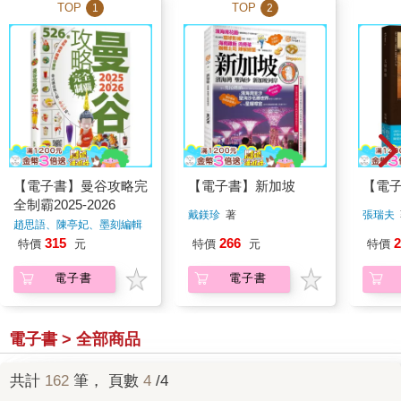
TOP
TOP
1
2
【電子書】曼谷攻略完
【電子書】新加坡
【電
全制霸2025-2026
戴鎂珍
著
張瑞夫
趙思語、陳亭妃、墨刻編輯
部
著
315
266
2
特價
元
特價
元
特價
電子書
電子書
電子書 > 全部商品
共計
162
筆， 頁數
4
/4