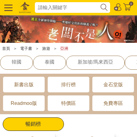
0
首頁
＞
電子書
＞
旅遊
＞
亞洲
韓國
泰國
新加坡/馬來西亞
新書出版
排行榜
金石堂版
Readmoo版
特價區
免費專區
暢銷榜