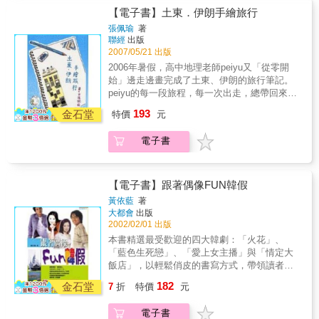
種無可救葯的執著吧！延續上一回來不及漫遊
【電子書】土東．伊朗手繪旅行
的土東，peiyu這次還深入伊朗，發現更多的珍
張佩瑜
著
貴風景、熱情朋友。讀者可以從她認真用心的
聯經
出版
手繪圖文中看得到。
2007/05/21 出版
2006年暑假，高中地理老師peiyu又「從零開
始」邊走邊畫完成了土東、伊朗的旅行筆記。
peiyu的每一段旅程，每一次出走，總帶回來屬
於她自己的故事。為什麼總有那麼多精彩奇
193
金石堂
特價
元
遇？並不是她特別幸運，老是碰上精彩的人事
物，而是她願意打開眼睛，願意伸手，願意聆
電子書
聽而來。在她自稱「懶惰、笨蛋」的背後，事
實上做了很多準備工作，所以常常能廣結善
緣，驚險過關。這一切應該都來自她對旅行一
種無可救葯的執著吧！延續上一回來不及漫遊
【電子書】跟著偶像FUN韓假
的土東，peiyu這次還深入伊朗，發現更多的珍
黃依藍
著
貴風景、熱情朋友。讀者可以從她認真用心的
大都會
出版
手繪圖文中看得到。
2002/02/01 出版
本書精選最受歡迎的四大韓劇：「火花」、
「藍色生死戀」、「愛上女主播」與「情定大
飯店」，以輕鬆俏皮的書寫方式，帶領讀者先
來一趟精簡的劇情之旅，並剖析劇中主角在劇
182
金石堂
7
折
特價
元
情與現實生活中的個性、私密檔案與趣味事。
受浪漫劇情影響，韓劇景點也成了熱門的旅遊
電子書
勝地。像是「火花」中的濟州島，「藍色生死