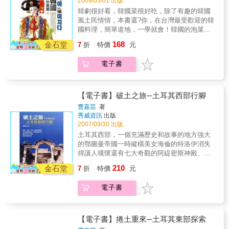
2009/03/01 出版
味那南島風情。透過本書您會發現您絕對無法
韓劇很好看，韓國菜很好吃，除了有趣的韓國
像作者費奇那樣，深入到這個國家的生活、文
風土民情情，本書還?你，在台灣最受歡迎的韓
化的最深處，哪怕是細小的角落也不放過，也
國料理，簡單道地，一學就會！韓國的泡菜舉
要發掘出讓人驚豔的美景、美食。2.用國、台
世聞名，但為什麼韓國人餐餐少不了它？韓國
168
語，甚至客家話就能通行無阻： 馬來西亞
金石堂
7
折
特價
元
的人工美女也是盡所皆知，但費用價格怎麼算
是一個多元種族與文化融和的國家，加上華人
呢？韓國的外送服務好到不需詳細地址也能送
多，所以在多次前往後作者費奇發現馬來西亞
電子書
達？！讓這個在台灣生長的半個韓國人來告訴
是少數充滿異國風情，卻可以使用我們習慣的
你，屬於朝鮮半島上特別的風土民情！
國、台語，甚至客家話、廣東語在馬來西亞遊
玩而通行無阻的國家，不必擔心會有語言障礙
【電子書】破土之旅─土耳其西部行腳
的問題。3.完整呈現馬來西亞的多元美
曹嘉芸
著
食： 本書完整呈現出馬來西亞的美食因文
秀威資訊
出版
化的多元而包羅萬象，讓你一路從高檔頂尖的
2007/09/30 出版
東、西各式精緻美食、在地特色的馬來風味、
土耳其西部，一個充滿歷史和故事的地方強大
印度風情、中華料理等嚐到的庶民小吃！各式
的鄂圖曼帝國一時縱橫美女海倫的特洛伊消失
美食選項之多，透過本書絕對讓您的味蕾忙個
得讓人嘆懷還有七大奇觀的阿緹密斯神殿、小
不停！4.介紹涵蓋吉隆坡、馬六甲、怡保與檳
亞細亞最古老的劇場……親炙歷史遺跡還不夠
城等四個大城市： 費奇利用近兩年的來來
210
金石堂
7
折
特價
元
精采絕倫？那打破陶甕吃燉肉、登臨懸崖古墓
去去，加上幾次個把月Long stay的時間走遍
探險欣賞比人高的人頭雕像、在古蹟裡游泳、
了，基本上代表著馬來西亞目前最繁華與先進
電子書
洗土耳其浴傍晚時，再到石灰棚賞日落綺景鐵
的城市與重要特有文化資產的景點。費奇以美
定是一趟叫人回味無窮的「破土之旅」本書是
食家賞味的角度，把大家所不知道的馬來西亞
作者曹嘉芸自助旅行一個月的真情記述，生動
深度飲饌風情與美味完整地挖掘出來，藉由
有趣，讀來彷彿跟著她遨遊了土耳其半圈回
「費奇的馬來西亞食在玩味」一書的文字與圖
【電子書】捲土重來─土耳其東部探索
來，使人心生嚮往。書末附有簽證、交通、住
片，走進神奇的馬來西亞，同時體驗馬來西亞