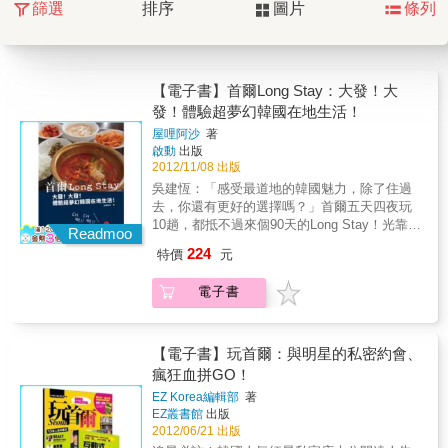
篩選
排序
圖片
條列
【電子書】首爾Long Stay：大發！大
發！體驗超夢幻韓國在地生活！
屋哩阿沙
著
啟動
出版
2012/11/08 出版
吳建恆：「感受最道地的韓國魅力，除了住過
去，你還有更好的選擇嗎？」首爾五天四夜玩
10趟，都抵不過來個90天的Long Stay！光靠短
Readmoo
暫旅行，怎麼能體驗到真正的韓國生活呢？品
224
特價
元
嚐平民美食、在小窩狂看韓國節目、偷學街上
韓妞電眼妝、到帥哥咖啡店報到、跟外國同學
電子書
練習韓文會話、當迷妹追星……在韓國的Long
Stay時光真是宛如做夢般，套句韓國年輕人的
愛用語：「大發！大發！」（真是超讚！超棒
啊！）看韓劇、聽韓樂、穿韓版、學韓文、買
【電子書】玩首爾：與明星的私密約會、
韓國雜貨小物、吃韓國料理……還要去韓國旅
瘋狂血拼GO！
行！近年來熱力私毫沒有減退的這股「韓
EZ Korea編輯部
著
流」，讓多少人趨之若鶩，什麼都要「韓」就
EZ叢書館
出版
對了！可是短暫的小旅行怎麼能滿足你對韓國
2012/06/21 出版
的渴望？除了去玩，也好想在當地生活啊！踏