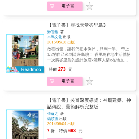
的話，可參考書中的行程建議、簽證、越南盾
喜，會情不自禁地愛上這個風情迷人、獨特的
理當然保有這些特色，不過這裡的食物種類因
電子書
兌換、裝備Checklist等實用資料，一步一步助
國家。 ★分區導覽，深入大城小鎮 吳哥遺跡
為多元文化的影響，非常豐富，各式各樣的餐
你輕鬆出走越南。 本書特色 新增20間峴港、會
群、暹粒、金邊、金邊近郊、西哈努克，本書
館提供了世界各地不同地區的料理，路邊攤和
安人氣小店，走訪越南5大城市 暢遊8大世界遺
囊括經典的觀光路線、新興的旅遊景點和渡假
夜市則是琳瑯滿目的傳統小吃，不做好功課是
產，一覽美山聖地、皇城、古街 介紹超過190
放鬆的好去處，搭配詳盡的城市地圖和交通攻
【電子書】尋找天堂峇里島3
會迷失在其中的。所以跟隨MOOK記者的腳
個人氣景點，11個行程任你選 必吃：牛肉湯
略，一書在手，暢遊柬埔寨。 ★拒絕走馬看
步，找出自己喜歡的的道地滋味吧！ ★市場購
游智維
著
河、蜆仔飯、鯰魚酸湯、會安白玫瑰、雞蛋咖
花！看懂吳哥之美 柬埔寨大部分的古蹟名勝都
木馬文化
出版
物指南 從色彩繽紛、充滿童趣的手工藝品，到
啡、順化宮廷菜、法式料理、廣南麵 當地人推
充滿了印度教和佛教的文化元素，尤其是吳哥
2016/05/18 出版
柬埔寨出名的絲綢和充滿異國風情的當地服
介過百間地道小店，穿梭巷弄尋好物 專業景點
窟，大量的宗教意涵和歷史典故往往令遊客很
飾，都是可以買回來紀念、送禮的好選擇，滿
啟程出發，讓我們把水倒掉，只剩一半。 帶上
地圖及交通資訊，遊走全國超簡單
難吸收，現在MOOK記者要幫您省下每天請導
山滿谷的乾貨和點心也會讓人挑到手軟，怎麼
1/2的自己來到這座島嶼！ 峇里島在地生活體驗
遊的錢了，本書特別規劃吳哥建築藝術的單
買才聰明呢？MOOK記者專題報導柬埔寨必買
一次將峇里島的設計旅店x濃厚人情x在地文化
元，介紹其建築特色和宗教背景，讓讀者掌握
情報，買得開心，帶回去更能延續旅程中的美
盡收眼底 與大自然共舞的島上體驗！ 遠離緊張
273
欣賞吳哥遺跡的入門關鍵，不再只是拍照打卡
Readmoo
特價
元
好回憶。 ★度假放鬆也不是問題 誰說來柬埔寨
的都市節奏，從踏上峇里島開始。 跟隨著大自
的觀光客。 ★美景還需美食作伴 酸、辣、開胃
一定要逛街、參觀名勝古蹟？想來南洋風情的
然的作息日出而動、日落而息。 放下平日的忙
是我們對南洋料理最深刻的印象，柬埔寨的料
電子書
海島、海灘度假和想體驗大自然原始風貌的讀
碌緊張，用味覺品嘗旅行，用身體感受溫度，
理當然保有這些特色，不過這裡的食物種類因
者別擔心，本書深入幾個柬埔寨十分受歡迎的
用心體驗在地的藝術、建築、雕刻、美學、市
為多元文化的影響，非常豐富，各式各樣的餐
海灘，提供不一樣的旅遊視角。
集。在田園綠意中，看見生活真實步調的景
館提供了世界各地不同地區的料理，路邊攤和
緻；在山海居遊的洗禮過後，拼湊出全新的自
【電子書】吳哥深度導覽：神廟建築、神
夜市則是琳瑯滿目的傳統小吃，不做好功課是
己。 書中將收錄島上手作、採買、建行、spa
話傳說、藝術解析完整版
會迷失在其中的。所以跟隨MOOK記者的腳
等體驗，跟隨在地居民的生活，深入了解外在
步，找出自己喜歡的的道地滋味吧！ ★市場購
張蘊之
著
天然環境的可貴，同時也進行體內環保的峇里
貓頭鷹
出版
物指南 從色彩繽紛、充滿童趣的手工藝品，到
島旅行。 從大自然當中尋找靈感，人如何像大
2014/09/04 出版
柬埔寨出名的絲綢和充滿異國風情的當地服
自然一樣生生不息，順應四季，健康豐盛的活
飾，都是可以買回來紀念、送禮的好選擇，滿
693
7
折
特價
元
著。 15間能夠徹底放鬆&hellip;身心滿足的
山滿谷的乾貨和點心也會讓人挑到手軟，怎麼
「家」！ 全書深入介紹在峇里島上，像「家」