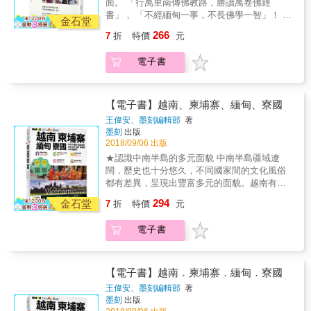
景點的旅遊已過時，本書告訴你如何接地氣，
面。 「行萬里南傳佛教路，勝讀萬卷佛經
了解這個佛教古國的底蘊&hellip;&hellip; 旅行
青網美瘋什麼，都讓MOOK專業記者幫你蒐。
穿奧黛逛景點、招呼人力三輪車遊會安古城、
書」， 「不經緬甸一事，不長佛學一智」！ 做
途中的每顆「心」、每雙「眼」，都讓他看見
金石堂
★ 越香甜越上癮 越南的咖啡生產量是僅次於巴
騎摩托車尋找夜市小吃、戴斗笠搭手搖船穿梭
為一個「儒釋道之子」，作者高度肯定佛陀的
更不一樣的美好世界。 理解這個國家愈多，讓
西，咖啡就是當地人的日常生活， 從路邊攤、
266
7
折
特價
元
湄公河、 跟隨美奈漁夫的「筒船」捕魚、逛芹
智慧能夠成為自己人生的心靈導師。 這一趟旅
他的身心靈愈有方向─一個更加美好的世界。
傳統到精品咖啡館， 從經典煉乳咖啡、蛋咖
苴水上市場、拜大廚為師煮一桌越南家常菜
遊行程，筆者深刻感受到在大而靜穆的緬甸佛
啡、椰子咖啡到髒髒咖啡，品味各有特色。 跟
電子書
&hellip;&hellip; 體驗越南，用五感刻寫旅行的
寺內，透過與佛陀簡單又直接的對話，順利進
著MOOK的腳步，畫出你的咖啡地圖， 本書不
記憶。 ★ 越新潮越多讚 越南持續進化中，每
入空與無我的境界，自然更容易「心領神會」
只告訴你哪裏喝咖啡、買咖啡，還要教你自己
個一段時間都會冒出幾個炸開話題的新景點。
佛陀旨意體悟！
動手，滴濾一杯香甜。 ★ 越有料越美味 你知
讓少女心噴發的粉紅教堂、軍事迷眼紅嫉妒的
&hellip;&hellip;&hellip;&hellip;&hellip;&hellip;&hellip
【電子書】越南、柬埔寨、緬甸、寮國
道越南人的一天從河粉開始嗎？ 點一碗牛肉河
DMZ非軍事區、噴水又噴火的峴港金龍橋、 美
筆者是一名醫師，向來篤信數字，但隨著年紀
王偉安、墨刻編輯部
著
粉，為何送來一大盤草？ 盯著鴨仔蛋，卻不知
奈的濱海大漠沙丘和紅色仙女溪、沙壩梯田健
漸長，人生資歷愈見豐厚，開始轉而追求心靈
墨刻
出版
如何下手？ 越南飲食受到中國、法國和柬埔寨
行、巴拿山佛手橋、富國島的海上鞦韆和跨海
上的富足與美好&hellip;&hellip; 堅信旅行不只
2018/09/06 出版
等地的影響，卻又發展出自我特色， 擅用香草
纜車、芽莊的疊山島秘境、以及各處玩不完的
是另一次的充電，旅途中的一切美好事物與其
★認識中南半島的多元面貌 中南半島疆域遼
和魚露，清爽健康不油膩。 本書為美食控加開
主題樂園&hellip;&hellip; IG打卡不落人後，文
背後代表的內涵， 對他都是反省、瞭解、珍惜
闊，歷史也十分悠久，不同國家間的文化風俗
外掛，網羅各地特色美食、街頭小吃、越式法
青網美瘋什麼，都讓MOOK專業記者幫你蒐。
以致蛻變成長的過程！ 而緬甸一行，讓他更加
都有差異，呈現出豐富多元的面貌。越南有著
餐、新潮流派的Fine Dining，再挑嘴都能滿
★ 越香甜越上癮 越南的咖啡生產量是僅次於巴
了解這個佛教古國的底蘊&hellip;&hellip; 旅行
中南半島最熱門的自然景觀下龍灣，中部的美
足。 ★ 越奢華越放鬆 越南有細長綿密的沙
西，咖啡就是當地人的日常生活， 從路邊攤、
294
途中的每顆「心」、每雙「眼」，都讓他看見
金石堂
7
折
特價
元
山聖地也是知名的世界遺產，越南料理更是享
灘、清澈透藍的海水， 吸引國際頂級度假村相
傳統到精品咖啡館， 從經典煉乳咖啡、蛋咖
更不一樣的美好世界。 理解這個國家愈多，讓
譽全球。柬埔寨最出名的則是被選為新世界奇
繼進駐，順化、峴港、芽莊、美奈、富國島等
啡、椰子咖啡到髒髒咖啡，品味各有特色。 跟
他的身心靈愈有方向─一個更加美好的世界。
電子書
景的吳哥遺跡群，暹粒和金邊也都是迷人的城
的海濱都是兵家必爭之地， 而相較於歐美地區
著MOOK的腳步，畫出你的咖啡地圖， 本書不
市。寮國有著神祕的古都龍坡邦，緬甸仰光的
同等級飯店，越南消費顯得親切可愛。 私人海
只告訴你哪裏喝咖啡、買咖啡，還要教你自己
大金塔和萬塔之城蒲甘都是非常受歡迎的景
灘、無邊際泳池、頂級SPA、溫柔貼心的服
動手，滴濾一杯香甜。 ★ 越有料越美味 你知
點。 & ★分區導覽，深入大城小鎮 越南的胡志
務、美味的食物，享受奢華與悠閒垂手可得。
【電子書】越南．柬埔寨．緬甸．寮國
道越南人的一天從河粉開始嗎？ 點一碗牛肉河
明市、順化、會安、河內、下龍灣；柬埔寨的
&
王偉安、墨刻編輯部
著
粉，為何送來一大盤草？ 盯著鴨仔蛋，卻不知
吳哥、暹粒、金邊；寮國的永珍、龍坡邦、旺
墨刻
出版
如何下手？ 越南飲食受到中國、法國和柬埔寨
陽；緬甸的仰光、蒲甘和曼德勒等等熱門旅遊