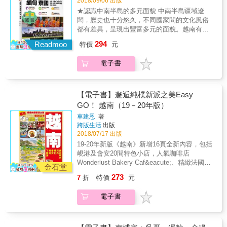
2018/09/06 出版
等地的影響，卻又發展出自我特色， 擅用香草
目的地，本書囊括經典的觀光路線、新興的旅
★認識中南半島的多元面貌 中南半島疆域遼
和魚露，清爽健康不油膩。 本書為美食控加開
遊景點和渡假放鬆的好去處，搭配詳盡的城市
闊，歷史也十分悠久，不同國家間的文化風俗
外掛，網羅各地特色美食、街頭小吃、越式法
地圖和交通攻略，一書在手，暢遊中南半島。
都有差異，呈現出豐富多元的面貌。越南有著
餐、新潮流派的Fine Dining，再挑嘴都能滿
& ★拒絕走馬看花！看懂中南半島之美 在中南
中南半島最熱門的自然景觀下龍灣，中部的美
足。 ★ 越奢華越放鬆 越南有細長綿密的沙
294
半島觀光，到處都是寺廟和宗教建築，尤其在
Readmoo
特價
元
山聖地也是知名的世界遺產，越南料理更是享
灘、清澈透藍的海水， 吸引國際頂級度假村相
吳哥、蒲甘等重要景點，不熟悉其背景和文化
譽全球。柬埔寨最出名的則是被選為新世界奇
繼進駐，順化、峴港、芽莊、美奈、富國島等
會淪為走馬看花，本書的景點介紹詳盡，讓讀
電子書
景的吳哥遺跡群，暹粒和金邊也都是迷人的城
的海濱都是兵家必爭之地， 而相較於歐美地區
者能知其所以然，玩得更充實！ & ★美景還需
市。寮國有著神祕的古都龍坡邦，緬甸仰光的
同等級飯店，越南消費顯得親切可愛。 私人海
美食作伴 越南料理在全世界一直享有高人氣，
大金塔和萬塔之城蒲甘都是非常受歡迎的景
灘、無邊際泳池、頂級SPA、溫柔貼心的服
河粉和春捲都是我們很熟悉的食物；而柬埔寨
點。 & ★分區導覽，深入大城小鎮 越南的胡志
務、美味的食物，享受奢華與悠閒垂手可得。
【電子書】邂逅純樸新派之美Easy
和寮國的料理和越南、泰國料理有很多相似之
明市、順化、會安、河內、下龍灣；柬埔寨的
&
GO！ 越南（19－20年版）
處，例如使用大量的香料，但口味沒有那麼
吳哥、暹粒、金邊；寮國的永珍、龍坡邦、旺
種；而緬甸料理則是受到了印度的影響。總體
車建恩
著
陽；緬甸的仰光、蒲甘和曼德勒等等熱門旅遊
跨版生活
出版
來說中南半島的料理大量使用辛香料，主食也
目的地，本書囊括經典的觀光路線、新興的旅
2018/07/17 出版
以米飯和麵食為主，很符合台灣人的口味。而
遊景點和渡假放鬆的好去處，搭配詳盡的城市
且這裡的食物種類因為多元文化的影響，非常
19-20年新版《越南》新增16頁全新內容，包括
地圖和交通攻略，一書在手，暢遊中南半島。
豐富，各式各樣的餐館也提供了世界各地不同
峴港及會安20間特色小店，人氣咖啡店
& ★拒絕走馬看花！看懂中南半島之美 在中南
地區的料理。所以跟隨MOOK記者的腳步，找
Wonderlust Bakery Caf&eacute;、精緻法國菜
半島觀光，到處都是寺廟和宗教建築，尤其在
金石堂
出自己喜歡的的道地滋味吧！
餐廳Le Rendez Vous、高質素時裝店chula、好
吳哥、蒲甘等重要景點，不熟悉其背景和文化
273
7
折
特價
元
評如潮的Palmarosa Spa等。此外，新版亦更
會淪為走馬看花，本書的景點介紹詳盡，讓讀
新了全書資料，務求讓你出發往越南之前，掌
者能知其所以然，玩得更充實！ & ★美景還需
電子書
握到又新又齊的實用旅遊資訊！ 從古時的輝煌
美食作伴 越南料理在全世界一直享有高人氣，
王國，到歷經法國殖民統治及越南戰爭後走向
河粉和春捲都是我們很熟悉的食物；而柬埔寨
獨立，現今的越南已經搖身一變成為一個擁有
和寮國的料理和越南、泰國料理有很多相似之
獨特歷史風貌、新舊共融的現代化國家！全新