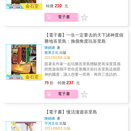
在顯示了高棉民族優異的創造天賦，唯有足夠
素材再加工，繪製成一幅幅精美的油畫。為了
210
強大的國力，才能產生如此精緻優雅的文明。
金石堂
特價
元
能幫助記憶，一開始只是把采風中所遇之事和
它是吳哥王朝輝煌的歷史的見證。 可惜的是，
詳細過程記錄下來，便於在油畫創作中不至於
柬埔寨脫離法國殖民獨立後，因為國家無法負
電子書
將某些細節搞錯。而他這幾年行走在寮國的各
擔龐大的維護成本，只能任其自生自滅。直至
處，還到了緬甸、泰國、馬來西亞、汶萊；每
一九九二年，吳哥遺跡被聯合國教科文組織納
一次的采風，都是對其藝術的提高，也能從中
入世界文化遺產，才由聯合國組織了國際團
獲得很多的故事和繪畫作品，幾千幅鋼筆素描
【電子書】一生一定要去的天下諸神度假
隊，在吳哥進行著長期的維護計畫。所以我們
就是作者創作的源泉。他行走東南亞，就這樣
勝地峇里島：換個角度玩峇里島
今日見到的吳哥，在其沉穩的外表下，是各國
一路寫寫畫畫，回來再加工創作，竟然完成了
精英群策群力共同保存的人類瑰寶。 如果你不
陳銘磻
著
此十幾萬字的遊記。
樂果文化
出版
想走馬看花遊吳哥，如果你想沉浸在吳哥的神
2012/02/06 出版
話世界，如果你只能帶一本旅遊書，或是僅想
在家臥遊，都只要看這本就夠了！ 本書特色：
跟著名作家一起玩樂峇里島體驗更有深度質感
1. 台灣特派團隊實地走訪全區四十八個大小景
的悠遊假期不管你是第幾次前往峇里島這個眾
點，依照最新國際權威研究報告進行正名 貓頭
神的國度，讓人想要一而再，再而三造訪的地
金石堂
鷹出版社特派員張蘊之與許紘捷，多次前往吳
方。溫暖的氣候、海天一色的風光、友善的人
237
79
折
特價
元
哥，大至遊客必遊景點，小至冷門到連探訪都
民、精緻多元的美食、SPA、休閒住宿的天
可能迷路的小廟，一磚一瓦都仔細走訪勘查，
堂。峇里島像天堂一樣，值得第一次造訪的
電子書
並依據柬文發音與詞義，重新考證景點名稱。
人、多次旅遊的玩家每來一次一次驚嘆!玩一次
2. 三百多幅精采照片、五十一張平面導覽圖，
感動一次，現在且讓本書作者帶你慢活漫遊人
完整呈現宏偉建築與經典長廊壁畫 本書以三百
間仙境峇里島。峇里島雞蛋花˙神鷹廣場˙熱帶雨
多幅精采照片，完整呈現吳哥各寺廟的宏偉建
林泛舟˙烏布美術博物館˙JUNGLE森林SPA˙烏
【電子書】慢活漫遊峇里島
築，並針對重點寺廟裡，精采雕像的神話傳說
布傳統市場˙舊日皇居˙蘭夢島的海上風光˙蘭夢
陳銘磻
著
例如：乳海攪拌、羅摩衍那、摩訶婆羅多等神
島村落奇˙VILLA的閒居生活˙塔那羅海神廟˙小婆
宇河文化
出版
話故事；或是建築賞析與故事，包括不同時期
羅浮圖軍事博物館˙金兔黃金咖啡製造店˙精油製
2011/08/01 出版