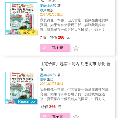
越最大商業都市峴港，自古以來作為重要的國
時下熱門話題！越南最新NEWS●大叻正夯的咖
際貿易港而繁榮興盛，近年持續開發度假中
墨刻編輯部
著
啡農場和山景咖啡●盡情享受自然的隱藏版民宿
墨刻
出版
心，是一座正受到矚目的頂級海灘度假區。海
●河內舊城區散步●水上市場的體驗方式●在料
2024/01/06 出版
上絲路會安，融合中國南方建築特色，古城街
理教室了解越南飲食文化 ★附上最佳的城市遊
道也被列為世界遺產。阮朝古都順化，平靜、
我長得像一本書，但其實是一張藏在書裡的藏
玩路線，細緻又完整的資訊，幫助每位旅客的
沉穩充滿懷舊氣氛，漫步在這座城市中，宛如
寶圖。如果你有幸發現了我，請聽我娓娓道
出遊計畫！ 漫遊越南三大區域 《地球步方─越
回到王朝時代⋯⋯ 北越越南首都河內，歷史悠
來：寶藏藏在一個很迷人的國家，中西方文化
南》依照南越、中越、北越，有系統地介紹越
金石堂
久的寺廟訴說著千年歷史、保留著法國殖民時
在那裡取得了完美的平衡；食物很好吃；物價
南全境各城市資訊。 南越暢遊南越的商業中心
266
7
折
特價
元
代的洋樓和教會等，創造出沉穩的城市氛圍。
很平易近人，聽起來很神奇吧，趕快啟程吧，
都市胡志明市、以隧道聞名的蘇志、湄公河之
越南首屈一指的風景名勝下龍灣、世界遺產城
帶上我，我會引領你把寶藏帶回來的。 ★路上
旅起點美萩、可搭船遊水上市場的芹苴、度假
電子書
市寧平、越南北部海陸玄關的海防、夏季避暑
我會給你貼心的提醒 ◎進入會安老街區到底需
勝地富國島、被稱為「海上桂林」的下龍灣、
勝地沙霸⋯⋯ 除了豐富而完整的景點介紹，並
不需要買票？ ◎想省錢就辦落地簽！ ◎搞懂下
法國統治時代開發的高原避暑勝地大叻、南部
輔以詳細的交通和地圖，再加上經濟實惠的住
龍灣複雜的票券！ ◎馬上上手的越南咖啡沖泡
代表性海灘芽莊、海濱度假區藩切⋯⋯ 中越中
宿美食情報，讓想前往越南的人能夠充分享受
方法！ ◎不用買票也能享受胡志明市的無敵景
【電子書】越南：河內‧胡志明市‧順化‧會
越最大商業都市峴港，自古以來作為重要的國
經濟又自由的旅程。
觀！ ★路上我會和你分享有趣的事 ◎咦，天主
安
際貿易港而繁榮興盛，近年持續開發度假中
教堂裡怎麼會有香爐？ ◎來看世界最大的還劍
心，是一座正受到矚目的頂級海灘度假區。海
墨刻編輯部
著
鱉，神話裡的神龜難道是真的？ ◎既是行宮又
上絲路會安，融合中國南方建築特色，古城街
墨刻
出版
是陵墓，皇帝死前死後都住這？！ ◎讓越南女
道也被列為世界遺產。阮朝古都順化，平靜、
2024/01/06 出版
人婀娜多姿的秘密武器是？ ◎一點都不和平的
沉穩充滿懷舊氣氛，漫步在這座城市中，宛如
我長得像一本書，但其實是一張藏在書裡的藏
非軍事區？ ★引領著你前往藏寶處 走到哪提醒
回到王朝時代⋯⋯ 北越越南首都河內，歷史悠
寶圖。如果你有幸發現了我，請聽我娓娓道
到哪：該怎麼省錢？怎麼玩才節省時間？什麼
久的寺廟訴說著千年歷史、保留著法國殖民時
來：寶藏藏在一個很迷人的國家，中西方文化
交通工具比較方便？路線該怎麼安排？什麼地
Readmoo
代的洋樓和教會等，創造出沉穩的城市氛圍。
在那裡取得了完美的平衡；食物很好吃；物價
方值得欣賞？為什麼要去？ ★尋寶路上的沿途
266
特價
元
越南首屈一指的風景名勝下龍灣、世界遺產城
很平易近人，聽起來很神奇吧，趕快啟程吧，
風光 下龍灣的自然風光舉世無雙；美山聖地是
市寧平、越南北部海陸玄關的海防、夏季避暑
帶上我，我會引領你把寶藏帶回來的。 ★路上
東南亞古文明的瑰寶；順化京城有中國文化的
電子書
勝地沙霸⋯⋯ 除了豐富而完整的景點介紹，並
我會給你貼心的提醒 ◎進入會安老街區到底需