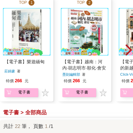
TOP
TOP
1
2
【電子書】樂遊緬甸
【電子書】越南：河
【電
內‧胡志明市‧順化‧會安
的新
莊錦豪
著
墨刻編輯部
著
Click
266
266
2
特價
元
特價
元
特價
電子書
電子書
電子書 > 全部商品
共計
22
筆， 頁數
1
/1