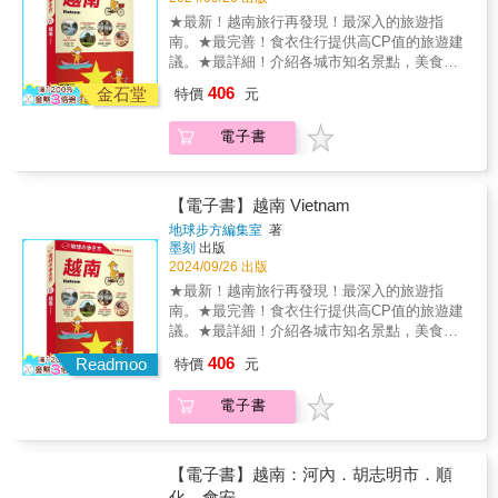
本書帶你了解最新的越南社會，人還沒到越南
民族村落，一窺山中歲月★湄公河三角洲水上
國家之一。在國人熱愛旅遊的越南，除了必遊
★最新！越南旅行再發現！最深入的旅遊指
就已經是個越南通了。
人家市集★下龍灣頂級仿古船，看海上石林(聯
遍布在胡志明市、峴港、會安、河內及下龍
南。★最完善！食衣住行提供高CP值的旅遊建
合國世界遺產)★富國島潛水、海釣、日落
灣、富國島等知名景點外，還要滿足美食、購
議。★最詳細！介紹各城市知名景點，美食、
BBQ，回歸自然的閒雲野趣★美奈的小漁村悠
物、歷史人文觀光需求。充滿活力的越南天
購物與住宿指南Plus，保證玩得盡興又安心。
406
閒風光，躺沙灘、啖海鮮★烹飪教室，學越南
金石堂
空，處處晴朗快意！越南美食世界一流，可以
特價
元
★最貼心！收錄出發前的技巧與建議，天氣X預
菜、逛在地市集★大嚼越南美食、暢享越式濃
品嘗到越式、西式及異國風味菜等世界各地的
算X交通X通訊X租車X緊急醫療，解決各種問
醇咖啡，並推薦各城市必吃的菜色清單★便宜
美食料理。除了百貨公司及流行時尚街區，還
電子書
題。 ＼4大特輯，越南最夯新玩法／ ●看海龜與
手工好，量身訂製衣服、鞋、包，把越式工藝
有多家特色商店。最後不要忘了買伴手禮。令
儒艮！造訪宛若天堂的能量景點崑崙島●挖掘咖
買回家本書特色◆專治旅行疑難雜症根除旅行
人目不轉睛的時尚元素和流行單品，從國外頂
啡之都邦美蜀的絕美咖啡廳●在湄公河三角洲體
小毛病，如：辦護照、簽證、購買票券、安排
尖品牌到話題新店，還可訂製奧黛&西服，尋找
驗鄉村生活●世界遺產住一晚！下龍灣優雅的遊
【電子書】越南 Vietnam
行程、機場入出境手續、行李打包、如何搭乘
優質日用品&美妝品。除了參訪世界遺產、欣賞
輪之旅 ＼豐富專欄27+，內行這樣玩越南／ ●
地球步方編集室
著
各種大眾交通工具、打國際電話、時區轉
水上木偶劇、體驗高級Spa&腳底按摩、上市場
時下熱門話題！越南最新NEWS●大叻正夯的咖
墨刻
出版
換……等疑難雜症，本書全都錄。◆城市玩樂
和夜市尋寶，還有各種表演、逛街購物、夜生
啡農場和山景咖啡●盡情享受自然的隱藏版民宿
2024/09/26 出版
導覽河內、下龍灣、沙巴、順化、會安、峴
活等活動可欣賞探索。越南還能怎麼玩？本書
●河內舊城區散步●水上市場的體驗方式●在料
★最新！越南旅行再發現！最深入的旅遊指
港、芽莊、美奈、大勒、胡志明市、湄公河三
為旅人量身打造最棒也最難忘的越南之旅！介
理教室了解越南飲食文化 ★附上最佳的城市遊
南。★最完善！食衣住行提供高CP值的旅遊建
角洲、富國島。◆Step by Step就這麼簡單跟
紹在越南必做的117件事，從經典地區到私房景
玩路線，細緻又完整的資訊，幫助每位旅客的
議。★最詳細！介紹各城市知名景點，美食、
著圖文步驟走，輕鬆購票、取票、租車、看懂
點，從飲食到購物，從觀賞表演到挑選住宿，
出遊計畫！ 漫遊越南三大區域 《地球步方─越
購物與住宿指南Plus，保證玩得盡興又安心。
重要指標和圖案，原來自助旅行這麼簡單。◆
提出多樣能在越南盡情遊玩的美好方案。特別
406
南》依照南越、中越、北越，有系統地介紹越
Readmoo
特價
元
★最貼心！收錄出發前的技巧與建議，天氣X預
省錢、省時密技大公開貼心提醒你行家才知道
精選介紹在越南必做的117件事和各地區的玩
南全境各城市資訊。 南越暢遊南越的商業中心
算X交通X通訊X租車X緊急醫療，解決各種問
的購物、住宿、搭車等好用小撇步、防踩雷注
法，可以從「必做的事」或目前所在地點迅速
都市胡志明市、以隧道聞名的蘇志、湄公河之
電子書
題。 ＼4大特輯，越南最夯新玩法／ ●看海龜與
意事項。
翻頁查詢。從基本的生活方式到意想不到的享
旅起點美萩、可搭船遊水上市場的芹苴、度假
儒艮！造訪宛若天堂的能量景點崑崙島●挖掘咖
樂玩法，一定讓你找到專屬自己的越南風格旅
勝地富國島、被稱為「海上桂林」的下龍灣、
啡之都邦美蜀的絕美咖啡廳●在湄公河三角洲體
行提案！
法國統治時代開發的高原避暑勝地大叻、南部
驗鄉村生活●世界遺產住一晚！下龍灣優雅的遊
【電子書】越南：河內．胡志明市．順
代表性海灘芽莊、海濱度假區藩切⋯⋯ 中越中
輪之旅 ＼豐富專欄27+，內行這樣玩越南／ ●
化．會安