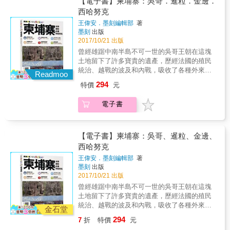
【電子書】柬埔寨：吳哥．暹粒．金邊．
處，例如使用大量的香料，但口味沒有那麼
出版的越南旅遊書帶你遊遍越南5大重點城市，
西哈努克
種；而緬甸料理則是受到了印度的影響。總體
包括胡志明市、河內、峴港、順化、會安，以
來說中南半島的料理大量使用辛香料，主食也
王偉安．墨刻編輯部
著
及走訪全國8大世界遺產，如下龍灣、陸龍灣、
以米飯和麵食為主，很符合台灣人的口味。而
墨刻
出版
美山聖地、昇龍皇城等，讓你感受越南最地道
且這裡的食物種類因為多元文化的影響，非常
2017/10/21 出版
純樸的風土人情。 【世界遺產】擁有狹長地形
豐富，各式各樣的餐館也提供了世界各地不同
曾經雄踞中南半島不可一世的吳哥王朝在這塊
的越南共有8個世界自然/文化遺產，你可在下
地區的料理。所以跟隨MOOK記者的腳步，找
土地留下了許多寶貴的遺產，歷經法國的殖民
龍灣乘竹筏穿過鐘孔洞、於陸龍灣坐舢舨遊三
出自己喜歡的的道地滋味吧！
統治、越戰的波及和內戰，吸收了各種外來文
峽谷、在美山聖地欣賞占婆王國的雕刻技術、
Readmoo
化，形成柬埔寨多元的文化樣貌以及樂觀開朗
從昇龍或順化皇城感受古時王朝首都的氣派宏
294
特價
元
的民族性。來柬埔寨觀光，處處都可以發現驚
偉，或在會安古城感受昔日繁榮港口小鎮氣
喜，會情不自禁地愛上這個風情迷人、獨特的
息。 【殖民風情】受法國統治約60年，越南大
電子書
國家。 ★分區導覽，深入大城小鎮 吳哥遺跡
城市內盡是充滿殖民色彩的建築，如胡志明市
群、暹粒、金邊、金邊近郊、西哈努克，本書
的聖母大教堂、中央郵局、西貢大劇院、美術
囊括經典的觀光路線、新興的旅遊景點和渡假
博物館；河內的主席府、河內歌劇院、大教
放鬆的好去處，搭配詳盡的城市地圖和交通攻
【電子書】柬埔寨：吳哥、暹粒、金邊、
堂、歷史博物館等，快來感受不一樣的法式越
略，一書在手，暢遊柬埔寨。 ★拒絕走馬看
西哈努克
南風情！ 【滋味匯聚】跟着當地人鑽進橫街窄
花！看懂吳哥之美 柬埔寨大部分的古蹟名勝都
巷，尋訪地道人氣餐廳：生牛肉湯河、鯰魚酸
王偉安．墨刻編輯部
著
充滿了印度教和佛教的文化元素，尤其是吳哥
湯、豬肉糯米飯、順化宮廷菜、會安白玫瑰、
墨刻
出版
窟，大量的宗教意涵和歷史典故往往令遊客很
法式海鮮拼盤、七彩水果雪糕、南瓜布甸、雞
2017/10/21 出版
難吸收，現在MOOK記者要幫您省下每天請導
蛋咖啡&hellip;&hellip;滿街美食飄香，問你怎能
曾經雄踞中南半島不可一世的吳哥王朝在這塊
遊的錢了，本書特別規劃吳哥建築藝術的單
抗拒？ 【實用資訊】書中詳細介紹前往越南及
土地留下了許多寶貴的遺產，歷經法國的殖民
元，介紹其建築特色和宗教背景，讓讀者掌握
來往各城市的海陸空交通，且每個城市都有專
統治、越戰的波及和內戰，吸收了各種外來文
欣賞吳哥遺跡的入門關鍵，不再只是拍照打卡
金石堂
業的繪製地圖，配合隨書附送的《越南旅遊大
化，形成柬埔寨多元的文化樣貌以及樂觀開朗
的觀光客。 ★美景還需美食作伴 酸、辣、開胃
294
7
折
特價
元
地圖》，讓你邊走邊計劃！想再節省籌備時間
的民族性。來柬埔寨觀光，處處都可以發現驚
是我們對南洋料理最深刻的印象，柬埔寨的料