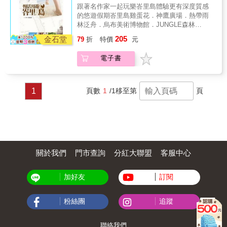
的建築風格、門楣風格、特徵與代表寺廟，還
造店˙KUTA洋人街˙海邊浪情晚餐˙峇隆舞─巴隆
跟著名作家一起玩樂峇里島體驗更有深度質感
有建築物本身象徵與改建等過程，乃至建築師
與蘭達的善惡舞劇˙衝浪小子年輕導遊彭克洛等
的悠遊假期峇里島雞蛋花．神鷹廣場．熱帶雨
等，一一詳析解說。此外，更以五十一張平面
待你來體驗、感動
林泛舟．烏布美術博物館．JUNGLE森林
導覽圖，清楚標示寺廟必看景點及各經典長廊
SPA．烏布傳統市場．舊日皇居．蘭夢島的海
壁畫的相對位置，保證不迷路，菁華一次就看
205
金石堂
79
折
特價
元
上風光．蘭夢島村落奇．VILLA的閒居生活．塔
懂。 3. 隨書附贈吳哥長廊壁畫解說書衣海報，
那羅海神廟．小婆羅浮圖軍事博物館．金兔黃
並貼心提供每座建築的推薦指數與參觀時間 隨
電子書
金咖啡製造店．精油製造店．KUTA洋人街．海
書附有吳哥第三層迴廊壁畫解說書衣海報，此
邊浪情晚餐．峇隆舞─巴隆與蘭達的善惡舞劇．
外內文還有詳盡的旅遊規畫、行程建議，包括
衝浪小子年輕導遊彭克洛峇里島的風光景緻，
每座建築的推薦指數，以及建議參觀時間等等
好比一篇悠閒雅緻的小品文，裡面描繪和敘述
1
頁數
1
/1
移至第
頁
資訊，帶上這本，就好像帶了隨身文化導遊，
無數燦然和使人眩目的青春情事！每當憶起這
保證精采、絕不白遊吳哥！
抹變化無窮的畫面，我眼下即刻出現，飛翔在
蘭夢島半空，那許多隻輕盈的白色海鳥，露出
無比恬淡的微笑，對我發出淺淺的召喚……
關於我們
門市查詢
分紅大聯盟
客服中心
加好友
訂閱
粉絲團
追蹤
聯絡我們