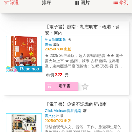
篩選
排序
圖片
條列
【電子書】越南：胡志明市・峴港・會
安・河內
朝日新聞出版
著
奇光
出版
2025/07/30 出版
★ 2025-26最新版，超人氣暢銷熱賣 ★★ 電子
書火熱上市 ★ 越南，城市-古都-離島-世界遺
產，東南亞熱門度假勝地！吃‧喝‧玩‧樂‧賞‧買，
Readmoo
在越南必做的117件事，從經典地區到私房景
322
特價
元
點，從最新資訊到實用便利帳，盡情享受旅遊
越南的多樣美好提案！打造絕景美食經典好物
電子書
精采表演絕不漏勾的越南之旅！旅遊情報最新
最前線，資訊最完整全面，電子書上市，手機
電腦都能閱讀，越南近／盡在眼前！◆117
must dos @ Vietnam：必遊景點、必嘗美食、
【電子書】你還不認識的新越南
必賞藝術、必買好物、必懂知識、必去名店，
Click-Vietnam點點越南
著
最經典美學、最新潮時尚，私房獨家，在地視
真文化
出版
角，一本搞定，絕不漏勾！◆越南城市古都+人
2025/07/23 出版
氣景點+世界遺產：胡志明市草田區、范五老
◎結合現代人文、習俗、工作、旅遊和生活的
街、堤岸、西寧市、美萩市、富國島、峴港、