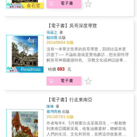
買才聰明呢？MOOK記者專題報導柬埔寨必買
電子書
一樣令人流連忘返的飯店。 從建築設計到旅店
金石堂
情報，買得開心，帶回去更能延續旅程中的美
故事，讓身體與心靈都能在此得到療癒修復。
好回憶。 ★度假放鬆也不是問題 誰說來柬埔寨
旅店以生態永續、療癒修心、人文觀照、親子
一定要逛街、參觀名勝古蹟？想來南洋風情的
隨性四大主題分類。 讓旅人能夠依照主題，選
海島、海灘度假和想體驗大自然原始風貌的讀
【電子書】吳哥深度導覽
擇這一趟放鬆之旅的漫遊住所。就算哪裡都不
者別擔心，本書深入幾個柬埔寨十分受歡迎的
去，用1/2的時間享受住所周遭清新翠綠的山、
張蘊之
著
海灘，提供不一樣的旅遊視角。
貓頭鷹
出版
浩瀚碧藍的海所帶來的自然魔力。除了自然萬
2014/09/04 出版
物，每一間飯店本身也充滿了趣味與無為而為
的療癒效果。 從伴隨晨起的蟲鳴，到夜晚仰望
沒有一本華文世界的吳哥導覽，寫得比這本更
星空入睡，在旅途中展開一次次與自我心靈的
詳盡了── 不論臥遊或是實地參訪，想全面性理
深度對話。 本書特色 峇里島設計旅店+：旅店
解吳哥神廟建築特色、 宗教文化或神話故事，
地圖分布介紹，以貼近的細緻描述，帶你翱遊
看這本就夠了！ 提到「吳哥」，相信許多人腦
693
Readmoo
特價
元
峇里島！書內並附旅店詳細地址及住宿資訊，
海中浮現的，大概就是古蹟、廢墟、印度教神
方便實際使用。 峇里島在地體驗+：從獨特的
話石雕以及塔、塔、塔，很多的塔。也或許是
電子書
旅人角度提供在地觀點+私房景點，獨享峇里島
這樣的刻板印象，所以在華文的譯名，通常加
祕境之美。 峇里島生活美學+：在峇里島熱情
上了「窟」字，稱其為「吳哥窟」。 然而你知
的外貌下，蘊藏著無比精采的藝術人文美麗。
道嗎？ 吳哥的神廟建築，表面上供奉的是來自
透過旅人的挖掘找尋、人文觀察和實地尋訪好
印度的神祇，實際上是國王或貴族的陵寢。吳
【電子書】行走東南亞
玩之處。
哥的神廟雖然富有濃厚的印度色彩，建築形式
陳琳
著
卻是原生於高棉的，且其建築的式樣與裝飾元
臺灣商務
出版
素，還對後來崛起的暹（泰國）產生深遠的影
2013/07/01 出版
響。 吳哥留給世間的，不僅是宗教建築的遺
作者每年4、5月都要出去采風寫生，一般都會
跡，更是東南亞文明在國際舞台上繁盛一時的
到東南亞國家采風，收集油畫素材，瞭解當地
重要證據，它驚人的建造水準與藝術成就，在
人們的生活、文化和習俗，並將這些收集來的