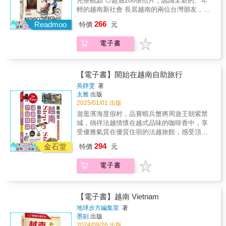
完整觀點 ◎超過200張照片，認識全新的、年
會安、順化、世界遺產阮氏王朝皇城、河內老
輕的越南新社會 長居越南的兩位台灣朋友，帶
街、西湖周邊、下龍灣等，盡覽無遺！◆體驗
大家看見新舊交融的越南現況。
266
越南獨有特色：殖民地建築巡禮、豪華西貢河
Readmoo
特價
元
&mdash;&mdash;
遊船、體驗水上木偶劇、富國島度假勝地、喝
秋姮／John Hang TV&mdash;越南夯台灣創
越南咖啡享受午茶時光、上五行山健行、搭人
電子書
作者 真討厭啊，看完這本書又想去越南走走
力車輕鬆遊街、到河內吃正宗越南河粉、享用
了。
地方小吃和星級餐飲、到缽場採購越南陶瓷、
&mdash;&mdash;藍白拖 旅行愛好者 臺灣和
體驗高CP值療癒Spa等。◆上千張精美照片、
越南是二個往來非常緊密的國家，許多企業到
【電子書】開始在越南自助旅行
插圖、漫畫、藝術畫作、方位圖、圖例圖表，
越南投資，許多臺灣人外派到越南工作，也有
吳靜雯
著
用豐富的視覺呈現導覽越南！◆書前別冊詳附
很多越南配偶移民到臺灣，落地生根。然而，
太雅
出版
越南全圖、胡志明市+中部+順化+峴港+會安
我們對於越南的認識，是否還停留在穿奧黛戴
2025/01/01 出版
+河內地圖、西湖周邊地圖等13幅地圖，以及胡
斗笠的美女、越戰留下的地道，以及越南河
遊逛濱海度假村，品嘗蝦兵蟹將周遊王朝紫禁
志明市&河內國際機場圖，另附越南旅遊用語指
粉？ 越南經濟成長飛快，如今的越南已換上了
城，徜徉法越情懷在越式品味的咖啡香中，享
南、手指美食目錄、必去的超夯自選行程等便
一副年輕的新面貌。都市裡高樓林立，隨處都
受優雅氣質在優質住宿的法越旅館，感受頂級
利帳，方便隨身攜帶參考。◆景點標示和店家
有現代特色的咖啡廳和手搖飲料店，方便通勤
款待旅遊資訊全面更新純樸寶地輕鬆採買步驟
資訊，完整詳盡，方便參考查索！出入境、交
294
族的捷運、共享單車也越來越完整了，甚至一
金石堂
特價
元
解析交通系統、搭車購票前進越南的最佳陪
通、飲食、住宿、購物、購票、通訊、表演、
支越南開發的Zalo手機app，就能實現支付、轉
伴，四處玩轉都上手！本書除了包辦行前準
匯兌、退稅、行前準備、景點╱餐廳╱店家╱
帳、儲值、通訊、傳檔多種功能。 本書作者旅
電子書
備、食衣住行攻略外，更教你深入體會小法國
市集營業時刻等參考資料，一應俱全，清楚翔
居越南多年，深切感受到越南近年來現代化的
越南的萬種風情：★非住不可的法越風旅館，
實，資料最新最正確！ 越南，位於中南半島東
腳步加快了。以臺灣人的視角，作者在書中帶
及高CP值的住宿推薦★細心體貼、講究穴位的
邊的社會主義國家，人口達一億，首都是河
我們體會新越南的現代面貌、年輕族群生活，
越式SPA按摩，超享受★河內老街搭三輪車遊
內，最大城市是胡志明市。自1986年施行改革
【電子書】越南 Vietnam
並整合當地重要的傳統習俗，搭配超過200張照
城★歐美背包客最愛的摩托車之旅，深入在地
開發以來，經濟發展迅速，成為亞洲甚至全球
地球步方編集室
著
片，讓你身歷其境感受到飛躍的社會氣氛。 無
美★美賞法式殖民建築★入古城，看小紫禁，
經濟成長最快速的經濟體之一，每年吸引世界
墨刻
出版
論你是想到越南工作、生活，或只是旅行，這
漫步老民居★沙巴健行，沿寧靜梯田走入少數
各地無數觀光客造訪，更是台灣人最愛旅遊的
2024/09/26 出版