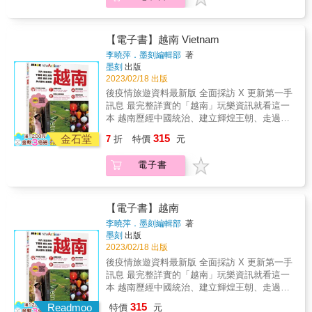
傳承；胡志明市的第一郡處處流露出法國文化
輔以詳細的交通和地圖，再加上經濟實惠的住
不需要買票？ ◎想省錢就辦落地簽！ ◎搞懂下
的影響， ★簡單易懂的藏寶圖 好多好多藝術
宿美食情報，讓想前往越南的人能夠充分享受
龍灣複雜的票券！ ◎馬上上手的越南咖啡沖泡
品、古蹟、建築都不知道該怎麼欣賞嘛？本書
經濟又自由的旅程。
方法！ ◎不用買票也能享受胡志明市的無敵景
【電子書】越南 Vietnam
搭配圖片和地圖解說，看得輕鬆、更好理解！&
觀！ ★路上我會和你分享有趣的事 ◎咦，天主
★冒險路上還是要吃好買好 美食和購物是旅行
李曉萍．墨刻編輯部
著
教堂裡怎麼會有香爐？ ◎來看世界最大的還劍
墨刻
出版
中不可或缺的元素，本書選出離景點不遠的人
鱉，神話裡的神龜難道是真的？ ◎既是行宮又
2023/02/18 出版
氣店家，方便行程的安排，替旅行畫上更豐富
是陵墓，皇帝死前死後都住這？！ ◎讓越南女
的色彩。
後疫情旅遊資料最新版 全面採訪 X 更新第一手
人婀娜多姿的秘密武器是？ ◎一點都不和平的
訊息 最完整詳實的「越南」玩樂資訊就看這一
非軍事區？ ★引領著你前往藏寶處 走到哪提醒
本 越南歷經中國統治、建立輝煌王朝、走過法
到哪：該怎麼省錢？怎麼玩才節省時間？什麼
國殖民、挺過烽火連天的南北戰亂， 淬煉出獨
315
交通工具比較方便？路線該怎麼安排？什麼地
金石堂
7
折
特價
元
特又迷人的文化，中法越混血基因注入當地生
方值得欣賞？為什麼要去？ ★尋寶路上的沿途
活的每個細節， 夾在街頭的越式法國三明治
風光 下龍灣的自然風光舉世無雙；美山聖地是
電子書
裡、藏在越文寫的中式對聯中、飄過天主教堂
東南亞古文明的瑰寶；順化京城有中國文化的
裡的香爐上。 複雜的歷史底蘊、多樣化的自然
傳承；胡志明市的第一郡處處流露出法國文化
地理面貌、再加上山區少數民族的傳統色彩，
的影響， ★簡單易懂的藏寶圖 好多好多藝術
讓越南搖身一變，成為炙手可熱的旅遊市場。
【電子書】越南
品、古蹟、建築都不知道該怎麼欣賞嘛？本書
挺過疫情衝擊，後疫時代的越南逐漸恢復正常
李曉萍．墨刻編輯部
著
搭配圖片和地圖解說，看得輕鬆、更好理解！&
生活， 北部千年古都河內、中部新興度假城峴
墨刻
出版
★冒險路上還是要吃好買好 美食和購物是旅行
港、以及南部不夜城胡志明市的旅遊人口再
2023/02/18 出版
中不可或缺的元素，本書選出離景點不遠的人
現。 本書以北、中、南三大城分區，全方位導
後疫情旅遊資料最新版 全面採訪 X 更新第一手
氣店家，方便行程的安排，替旅行畫上更豐富
入熱騰騰的第一手越南資訊， 介紹區域中各城
訊息 最完整詳實的「越南」玩樂資訊就看這一
的色彩。
景點、挑出不為人知的趣事奇聞、更新交通門
本 越南歷經中國統治、建立輝煌王朝、走過法
票訊息、提供在地體驗活動、以及吃住買攻略
國殖民、挺過烽火連天的南北戰亂， 淬煉出獨
315
等， 加上各式各樣的叮嚀提醒與清楚詳細的地
Readmoo
特價
元