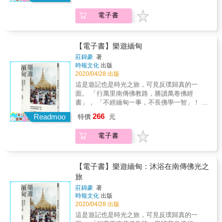
特又迷人的文化，中法越混血基因注入當地生
圖， 讓你毋需再花大把時間搜集資料，把生命
活的每個細節， 夾在街頭的越式法國三明治
浪費在美好的越南旅行中。 ★ 越獨特越經典
電子書
裡、藏在越文寫的中式對聯中、飄過天主教堂
越南不只北中南3大城，8個世界文化遺產別漏
裡的香爐上。 複雜的歷史底蘊、多樣化的自然
勾， 有海上桂林美譽的下龍灣、田園山水長安
地理面貌、再加上山區少數民族的傳統色彩，
名勝群、中世紀港都會安、 氣派華美順化皇
讓越南搖身一變，成為炙手可熱的旅遊市場。
【電子書】樂遊緬甸
城、世界最大單體洞窟的風雅洞國家公園探
挺過疫情衝擊，後疫時代的越南逐漸恢復正常
莊錦豪
著
險、以及占婆帝國留下的美山聖地
生活， 北部千年古都河內、中部新興度假城峴
時報文化
出版
&hellip;&hellip; 涵蓋自然與文化，動靜皆宜、
港、以及南部不夜城胡志明市的旅遊人口再
2020/04/28 出版
歷久不衰。 ★ 越在地越夯 了解一座城市的最
現。 本書以北、中、南三大城分區，全方位導
這是遊記也是時光之旅，可見反璞歸真的一
好方式，自然是跟著當地人生活，鑽進街道與
入熱騰騰的第一手越南資訊， 介紹區域中各城
面。 「行萬里南傳佛教路，勝讀萬卷佛經
巷弄，化身越南人直擊在地文化。 走馬看花逛
景點、挑出不為人知的趣事奇聞、更新交通門
書」， 「不經緬甸一事，不長佛學一智」！ 做
景點的旅遊已過時，本書告訴你如何接地氣，
票訊息、提供在地體驗活動、以及吃住買攻略
為一個「儒釋道之子」，作者高度肯定佛陀的
穿奧黛逛景點、招呼人力三輪車遊會安古城、
266
等， 加上各式各樣的叮嚀提醒與清楚詳細的地
Readmoo
特價
元
智慧能夠成為自己人生的心靈導師。 這一趟旅
騎摩托車尋找夜市小吃、戴斗笠搭手搖船穿梭
圖， 讓你毋需再花大把時間搜集資料，把生命
遊行程，筆者深刻感受到在大而靜穆的緬甸佛
湄公河、 跟隨美奈漁夫的「筒船」捕魚、逛芹
浪費在美好的越南旅行中。 ★ 越獨特越經典
電子書
寺內，透過與佛陀簡單又直接的對話，順利進
苴水上市場、拜大廚為師煮一桌越南家常菜
越南不只北中南3大城，8個世界文化遺產別漏
入空與無我的境界，自然更容易「心領神會」
&hellip;&hellip; 體驗越南，用五感刻寫旅行的
勾， 有海上桂林美譽的下龍灣、田園山水長安
佛陀旨意體悟！
記憶。 ★ 越新潮越多讚 越南持續進化中，每
名勝群、中世紀港都會安、 氣派華美順化皇
&hellip;&hellip;&hellip;&hellip;&hellip;&hellip;&hellip
個一段時間都會冒出幾個炸開話題的新景點。
【電子書】樂遊緬甸：沐浴在南傳佛光之
城、世界最大單體洞窟的風雅洞國家公園探
筆者是一名醫師，向來篤信數字，但隨著年紀
讓少女心噴發的粉紅教堂、軍事迷眼紅嫉妒的
旅
險、以及占婆帝國留下的美山聖地
漸長，人生資歷愈見豐厚，開始轉而追求心靈
DMZ非軍事區、噴水又噴火的峴港金龍橋、 美
&hellip;&hellip; 涵蓋自然與文化，動靜皆宜、
莊錦豪
著
上的富足與美好&hellip;&hellip; 堅信旅行不只
奈的濱海大漠沙丘和紅色仙女溪、沙壩梯田健
時報文化
出版
歷久不衰。 ★ 越在地越夯 了解一座城市的最
是另一次的充電，旅途中的一切美好事物與其
行、巴拿山佛手橋、富國島的海上鞦韆和跨海
2020/04/28 出版
好方式，自然是跟著當地人生活，鑽進街道與
背後代表的內涵， 對他都是反省、瞭解、珍惜
纜車、芽莊的疊山島秘境、以及各處玩不完的
巷弄，化身越南人直擊在地文化。 走馬看花逛
這是遊記也是時光之旅，可見反璞歸真的一
以致蛻變成長的過程！ 而緬甸一行，讓他更加
主題樂園&hellip;&hellip; IG打卡不落人後，文