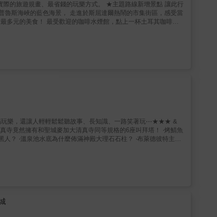
省錢的玩樂方式。 ★主題路線新增景點 讓此行
斯普魯斯海峽的藍色海景， 走進於斯屈達爾熱鬧的市集街區，感受當
遺址、拜占庭建築藝術， 喜愛探索古蹟文化奇景的你，絕對要造訪
布丁、米布丁、土耳其冰淇淋、甜甜圈等各土式甜點， 土耳其茶、咖
冊 食衣住行大小
程步驟化，文字與圖片搭配，易懂，操作容易。 ★專治旅行疑難雜症 旅
續、行李打包、如何搭乘各種大眾交通工具、如何選擇入宿，全都預
遊愛好者的好幫手。 ★玩樂景點分量加倍 作者親自導覽，介紹伊
在地主題旅遊，讓你一次將土耳其玩透透。 ★各種票券、指標解
書照著操作，一個人上路也不怕。 ★實用資訊表格 證件哪裡辦、店
玩樂，還讓人輕輕鬆鬆聽故事、長知識、一路笑著玩⋯★★★ &
然、方便查詢。 ★超好用緊急應變方案 證件護照、財物遺失、遭
‧藍色清真寺竟然擁有和聖城麥加大清真寺同等規格的6座叫拜塔！ ‧烤鯖魚
都錄；附贈救命小紙條隨身攜帶。 ★模擬情境的單字與對話 模擬
人？ ‧溫泉池水底為什麼佈滿神殿大理石石柱？ ‧布萊德彼特主演
。
是怎麼一回事？ ‧只有指甲般大小的小餃子是什麼滋味？ & 【本
用的小提醒：像是搭車該怎麼買票最划算、前往景點最方便又最便宜
 ◎超詳盡的景點解析：除了介紹哪裡有好玩的地方、該怎麼去、價錢時間等
讓你玩得知其所以然，開開心心長知識。 ◎介紹的餐廳與店家都
選擇困難症說掰掰吧。 ◎超清楚的重點整理：有時間的細細研
& 【精選特企】 此外還有精選特企，讓你的旅程更加精采豐富～
城