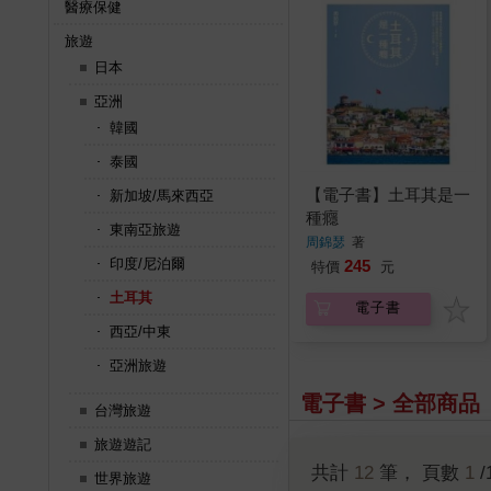
醫療保健
旅遊
日本
亞洲
韓國
泰國
【電子書】土耳其是一
新加坡/馬來西亞
種癮
東南亞旅遊
周錦瑟
著
印度/尼泊爾
245
特價
元
土耳其
電子書
西亞/中東
亞洲旅遊
電子書 > 全部商品
台灣旅遊
旅遊遊記
共計
12
筆， 頁數
1
/
世界旅遊