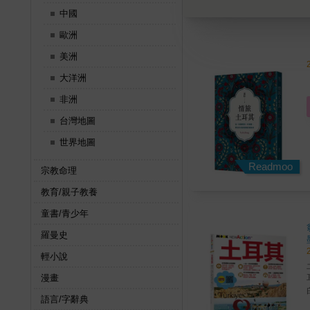
中國
歐洲
美洲
大洋洲
非洲
台灣地圖
世界地圖
Readmoo
宗教命理
教育/親子教養
童書/青少年
羅曼史
輕小說
漫畫
語言/字辭典