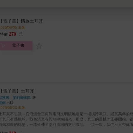
【電子書】情旅土耳其
2026/06/05 出版
270
特價
元
電子書
【電子書】土耳其
翁紫曦、墨刻編輯部
著
墨刻
出版
2026/05/23 出版
土耳其不思議～從浪漫金三角到兩河文明腹地這是一場橫跨歐亞、縱貫萬年的感
耳其只有熱氣球、藍色清真寺與地中海陽光，那麼，真正的震撼才正要開始。
白階梯般的棉堡，一路延伸至兩河流域的文明腹地——這一次，我們不只帶你
打開升級版土耳其版圖土耳其幅員遼闊，是台灣的21.7倍。西部愛琴海沿岸