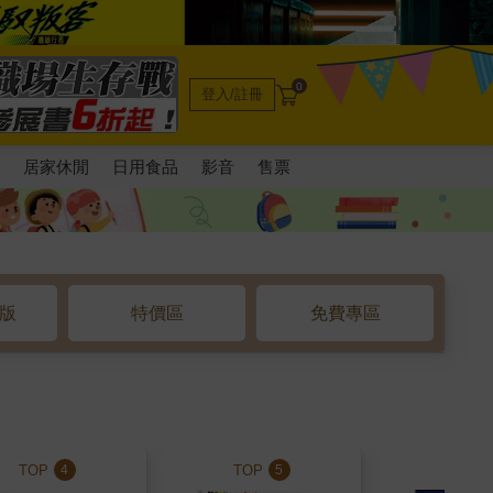
0
登入/註冊
電
居家休閒
日用食品
影音
售票
o版
特價區
免費專區
TOP
TOP
TOP
4
5