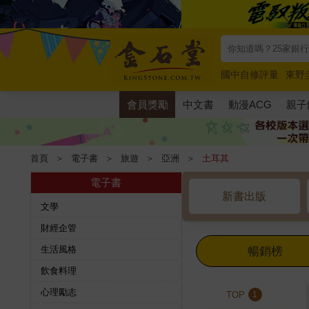
國中自修評量
東野
唯紅花綻放
奧德賽
會員獎勵
中文書
動漫ACG
親子
首頁
＞
電子書
＞
旅遊
＞
亞洲
＞
土耳其
電子書
新書出版
文學
財經企管
生活風格
暢銷榜
飲食料理
心理勵志
TOP
1