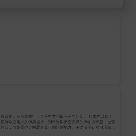
官盛宴，不只是旅行，更是對文明最完美的朝聖。 如果你以為土
從橫跨歐亞兩洲的伊斯坦堡，到奇岩與天空交織的卡帕多奇亞；從雪
看經典，而是帶你走向歷史真正開始的地方。★從海岸到兩河流域：
散落著古希臘與羅馬遺跡，中部奇景如夢，而當旅程繼續向東南推進，