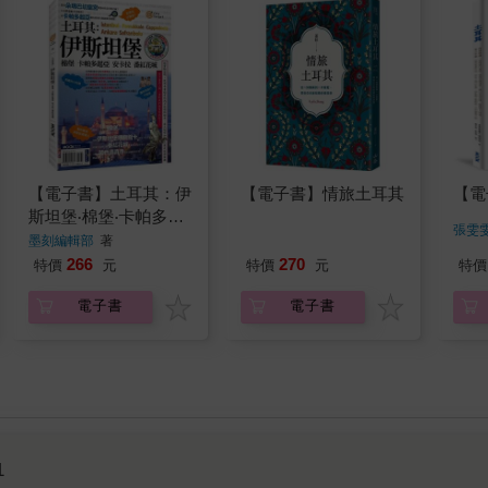
【電子書】土耳其：伊
【電子書】情旅土耳其
【電
斯坦堡‧棉堡‧卡帕多起
張雯
亞‧安卡拉‧番紅花城
墨刻編輯部
著
270
266
特價
元
特價
元
特價
電子書
電子書
1