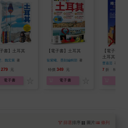
子書】土耳其
【電子書】土耳其
【電子書】捲
土耳其東部探
雯、魏宏展
著
翁紫曦、墨刻編輯部
著
曹嘉芸
著
279
349
20
元
特價
元
7
折
特價
電子書
電子書
電子書
篩選
排序
圖片
條列