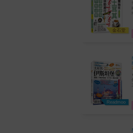
地
土耳其！ 
金石堂
巾
Readmoo