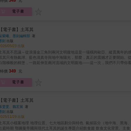
349
特價
元
你將踏入人類文明最深的時間層。本書完整保留金三角經典路線——伊斯坦堡
亞」篇章，將旅行版圖推進至文明源頭地帶：‧走進加濟安泰普馬賽克博物館，
電子書
直面人類最古老神殿之一‧在尚勒烏爾法聖魚池感受信仰與傳說交會的神聖場景‧
谷走訪哈桑卡伊夫，理解文明與現代工程的拉鋸‧同時納入馬爾丁與周邊重點古蹟
完整鋪陳兩河流域與宗教交會的歷史軸線。◆從觀光熱點到文明腹地，從浪漫畫
覽：不只打卡，而是讀懂千年時間走進清真寺，你知道該看哪裡？站在羅馬劇
【電子書】土耳其
理解它的時代意義？本書為每座重要古蹟搭配歷史背景、圖解說明與地圖定位
翁紫曦、墨刻編輯部
著
現場就能掌握千年時間尺度。‧馬賽克藝術如何拼貼帝國榮光？‧被水壩淹沒的古
墨刻
出版
歷史現場？◆從「看熱鬧」晉升為「讀歷史」，你將真正理解腳下土地的重量 
2026/05/23 出版
系之一，卻遠不止沙威瑪與冰淇淋。前菜（Meze）鋪滿整張餐桌，烤肉與鹹優格
土耳其不思議～從浪漫金三角到兩河文明腹地這是一場橫跨歐亞、縱貫萬年的感
料濃郁、燉肉厚實。而來到加濟安泰普，你將遇見真正的甜點王國——層層酥皮、
耳其只有熱氣球、藍色清真寺與地中海陽光，那麼，真正的震撼才正要開始。
準。甜與香的比例，足以改寫你對「甜點」的想像。◆這是一趟用味蕾體驗文化
白階梯般的棉堡，一路延伸至兩河流域的文明腹地——這一次，我們不只帶你
堡大巴扎依舊繁華，但更迷人的是各地城市保留的在地市集性格。從香料山堆
打開升級版土耳其版圖土耳其幅員遼闊，是台灣的21.7倍。西部愛琴海沿岸
349
毯、皮件、綠松石、橄欖油香皂與土耳其軟糖……每一次交易，都是文化的延續
特價
元
你將踏入人類文明最深的時間層。本書完整保留金三角經典路線——伊斯坦堡
戰經驗，教你機智「滿載而歸」。 ★五感全開：讓歷史成為可感的時間層次不
亞」篇章，將旅行版圖推進至文明源頭地帶：‧走進加濟安泰普馬賽克博物館，
哈爾費蒂乘船航行於水下古村之上，或在清真寺旁聆聽宣禮聲與水波交織。◆
電子書
直面人類最古老神殿之一‧在尚勒烏爾法聖魚池感受信仰與傳說交會的神聖場景‧
的存在。 這不是一本「到此一遊」的觀光指南，而是一部能「深入土耳其」的
谷走訪哈桑卡伊夫，理解文明與現代工程的拉鋸‧同時納入馬爾丁與周邊重點古蹟
能在這本書中找到新的震撼與驚喜。土耳其，不只是一張風景明信片。它是人
完整鋪陳兩河流域與宗教交會的歷史軸線。◆從觀光熱點到文明腹地，從浪漫畫
書寫的史詩。翻開這本書，你不只是計畫一趟旅行——更是走進文明的源頭裡
覽：不只打卡，而是讀懂千年時間走進清真寺，你知道該看哪裡？站在羅馬劇
【電子書】土耳其
理解它的時代意義？本書為每座重要古蹟搭配歷史背景、圖解說明與地圖定位
張雯雯、魏宏展
著
現場就能掌握千年時間尺度。‧馬賽克藝術如何拼貼帝國榮光？‧被水壩淹沒的古
墨刻
出版
歷史現場？◆從「看熱鬧」晉升為「讀歷史」，你將真正理解腳下土地的重量 
2025/11/29 出版
系之一，卻遠不止沙威瑪與冰淇淋。前菜（Meze）鋪滿整張餐桌，烤肉與鹹優格
土耳其小檔案地理 地理位置、七大地區劃分與特色 氣候區分（地中海、黑海、
料濃郁、燉肉厚實。而來到加濟安泰普，你將遇見真正的甜點王國——層層酥皮、
占庭時期 鄂圖曼帝國與現代土耳其的誕生專題介紹飲食篇 飲食文化背景、主食 / 