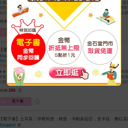
全書資訊更新！必看！15個重點城市深度導覽！ 給你最多樣的土耳其風情、最實際的旅遊規畫、最
絕對值回票價！ 伊斯坦堡主題路線，增加亞洲區熱門景點， 在少女塔遠眺博
文化 登上恰姆勒賈山丘，俯瞰伊斯坦堡日落美景。 ★新增餐廳推薦 帶你品嘗最多元的美食！ 最受歡迎的咖啡水煙館，點上一杯土耳其咖啡，
享受悠閒的時光。 還有平價的土式牛肉丸餐廳，教你最道地的吃法！ ｜主題玩樂，最豐富｜ 帶你探索橫跨歐亞的伊斯蘭文明大國！ 古城徒步、
308
特價
元
海峽郵輪、滑翔翼、熱氣球、土耳其浴， 並擁有眾多的世界級文化遺產、歷史
｜特色工藝，最熱門｜ 土耳其卓越非凡的工藝技術！ 皮件、手工鞋、玫瑰水、橄欖皂、番紅花、 彩繪陶瓷、馬賽克彩燈、藍眼睛、絲
電子書
， 還有不容錯過的伴手禮，一次滿足你！ ｜多元美食，最驚喜｜ 列於世界三大菜系的土耳其料理！ 小酒館、烤肉店、烤餅店、海鮮餐廳、街
頭小吃， 還有土耳其香料飯、沙丁魚飯、麥飯、浪軍馬、旋轉烤肉， 番紅花
啡、獅子奶、蘭根莖熱飲、鹹優格等飲品， 最具特色的愛式料理，來土耳其非嘗不可！ 本書特色 ★Step by Step圖解式教戰手
事項、搭機入境通關、各種交通搭乘接駁，Step by Step圖解法，全部流
【電子書】土耳其：伊斯坦堡‧棉堡‧卡帕多起亞‧安卡拉‧番紅花城
行一開始的準備規畫、辦護照、辦簽證、購買機票、安排行程、機場入出境手
墨刻編輯部
著
先設想周到，並給予適當的指示和解答。絕對是害怕自助旅遊者的救星，自助旅
墨刻
出版
斯坦堡、愛琴海沿岸、地中海沿岸、安納托利亞等分區，網羅必訪景點，並外加
2024/03/16 出版
析 搭機及搭車資訊看板、購票、投幣、按鈕、插孔位置都有拉線指示，跟著本
★★★這是一本可以增加土耳其旅途樂趣的旅遊書，從此讓旅遊不僅只記住吃喝
家、景點怎麼去，相關聯絡資料、各方面查詢管道，條例整理為小BOX，一目了
你知不知道&hellip;.. ‧「喉嚨的療癒」說的就是全球聞名的土耳其軟糖?! 
搶被竊、生病受傷、內急等意外狀況都有解決方案；相關急救單位、救命電話全
三明治在港邊的小船上現做現賣？ ‧為什麼鄂圖皇宮中的宦官一律是來自埃及的黑
各種場合與情境的單字與對話，即使語言不通，指指點點也能輕鬆暢遊土耳其
的電影「特洛伊」大木馬竟立在大馬路旁？ ‧在洞穴煙囪裡爬上爬下只為了喝咖啡
266
特價
元
書優點】 除了有趣知識，這本書還有下列優點，讓大家一路安心玩～ ◎超實
的交通方式&hellip;&hellip;讓你花錢花在刀口，旅遊大省荷包笑呵呵。
電子書
資訊外，還會深入解說各景點的背景典故、不能錯過的重點與如何玩才聰明等，
是超高人氣：而且為了怕你不知如何點菜，我們把招牌菜特別標註出來，笑著和
究、沒時間的直接看重點，這本書就是這麼貼心、這麼方便，值得你微笑擁有。 
◎土耳其交通大解析 ◎土耳其行前懶人包 ◎好買好逛 &
【電子書】土耳其：伊斯坦堡．棉堡．卡帕多起亞．安卡拉．番紅花
墨刻編輯部
著