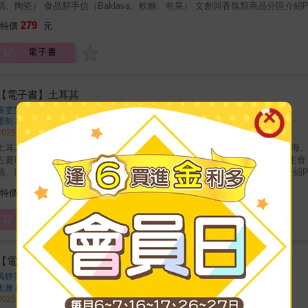
準。甜與香的比例，足以改寫你對「甜點」的想像。◆這是一趟用味蕾體驗文化
睛、陶瓷） 食品類手信（Baklava、軟糖、乾果） 文創與香氛類商品分區介紹P
堡大巴扎依舊繁華，但更迷人的是各地城市保留的在地市集性格。從香料山堆
其：文明的起點與邊境的呼喚PART 3｜北部與高原：黑海綠境與高山秘境PAR
279
毯、皮件、綠松石、橄欖油香皂與土耳其軟糖……每一次交易，都是文化的延續
特價
元
戰經驗，教你機智「滿載而歸」。 ★五感全開：讓歷史成為可感的時間層次不
哈爾費蒂乘船航行於水下古村之上，或在清真寺旁聆聽宣禮聲與水波交織。◆
電子書
的存在。 這不是一本「到此一遊」的觀光指南，而是一部能「深入土耳其」的
能在這本書中找到新的震撼與驚喜。土耳其，不只是一張風景明信片。它是人
書寫的史詩。翻開這本書，你不只是計畫一趟旅行——更是走進文明的源頭裡
【電子書】土耳其
張雯雯、魏宏展
著
墨刻
出版
2025/11/29 出版
土耳其小檔案地理 地理位置、七大地區劃分與特色 氣候區分（地中海、黑海、
占庭時期 鄂圖曼帝國與現代土耳其的誕生專題介紹飲食篇 飲食文化背景、主食 / 
睛、陶瓷） 食品類手信（Baklava、軟糖、乾果） 文創與香氛類商品分區介紹P
其：文明的起點與邊境的呼喚PART 3｜北部與高原：黑海綠境與高山秘境PAR
279
特價
元
電子書
【電子書】開始在土耳其自助旅行
吳靜雯
著
太雅
出版
2025/05/12 出版