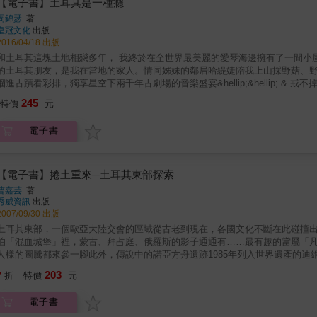
曼幾何圖形的工藝&hellip;&hellip;構成了土耳其斑斕華麗的色彩印象。
【電子書】土耳其是一種癮
長，包含風土民情、旅行見聞、生活日常及社會寫實，使全書滿溢出浪漫的異國風情。 ｜暖鵝黃──文化｜ 泛黃的牆垣、金黃的銅幣
周錦瑟
著
人一種「古老」、「傳統」的感覺，卻溫暖而明亮。如同土耳其的文化──好客
皇冠文化
出版
行｜ 穿梭在一次又一次的旅行中，前方宛如迷霧一般，看不清路途；而萊拉正領著你，走進又走出一陣迷霧白，俯瞰愛琴海的
2016/04/18 出版
靛藍波浪、洞穴旅館的土黃色堡壘、蔥綠色的路樹，以及寂靜的雪白世界⋯⋯每個未知的開端，
耳其這塊土地相戀多年， 我終於在全世界最美麗的愛琴海邊擁有了一間小屋， 正式和土耳其開始同居&hellip;&hellip; & 戒不掉的人情味 熱情
杯煮得到位的紅茶，必須要是「兔血紅色」──這是土耳其人的堅持，不過度烹
的土耳其朋友，是我在當地的家人。情同姊妹的鄰居哈緹婕陪我上山採野菇、
飾的適當性、灑脫對待貓咪的方式⋯⋯萊拉將土耳其的生活，形容為一杯到位的紅茶
溜進古蹟看彩排，獨享星空下兩千年古劇場的音樂盛宴&hellip;&hellip; & 戒不掉的小日子 夏天沿著海邊的松樹林散步，再跳進愛琴海中游泳；秋
會｜ 如果非得為土耳其選出一種顏色，土耳其藍再適合不過了！瘋狂的愛國情節、埋在社會架構裡的幽暗故事，以及當權者貪婪的輪廓，
天採收自家園子裡種的橄欖，醃漬固然美味，榨成橄欖油更顯芳醇；冬夜，三
245
全都化為一層暗藍色，包覆著土耳其。若想一探究竟，得先扒開這層土耳其藍，看見其中
特價
元
著美酒話家常，夫復何求&hellip;&hellip; & 戒不掉的深旅行 有了家作為據點，便更能悠哉地四處旅行。到欸帝額內參觀世界上最古老的「油脂
曾知曉的土耳其 ＋原來「清真認證」的食物代表「環保」與「健康」。 ＋伊斯蘭教是最早提倡「女權主義」的宗教？ ＋哭鬧的小孩惹人疼？
摔角」；登上喀日山國家公園「宙斯的祭壇」俯看群山環抱的海灣；在沽瑞尋覓曾治癒女神阿芙蘿黛緹的溫
公共場合大吵，全土耳其人幫你哄小孩？ ＋土耳其人沒有「父後七日」！生死觀豁達，顛覆你的想像。 無論是伊斯蘭宗教或土耳其，在世人眼
電子書
一種癮，那我這輩子大概再也戒不掉了！
中必定有多種面貌──「保守」、「邪惡」、「固執」──而萊拉絲毫不被刻板
關於反思：比釐清真相更重要的是「如何思考」 拿破崙曾說：「如果世界是一個國家，它的首都一定會是伊斯坦堡。」 站在伊斯坦堡，萊拉引
領著我們一同反思──當齋戒月來臨，土耳其人戒斷物質和慾望，專注身心靈的
【電子書】捲土重來─土耳其東部探索
戰亂及死亡面前，渺小的人類是該停止仇恨了，好好珍惜平靜的當下。 萊拉以細膩的眼光，敏銳的洞察，帶領我們看見你我未曾知曉的土耳其，
曹嘉芸
著
認識深邃浪漫的安納托利亞。
秀威資訊
出版
2007/09/30 出版
土耳其東部，一個歐亞大陸交會的區域從古老到現在，各國文化不斷在此碰撞
伯「混血城堡」裡，蒙古、拜占庭、俄羅斯的影子通通有……最有趣的當屬「
人樣的圖騰都來參一腳此外，傳說中的諾亞方舟遺跡1985年列入世界遺產的
過這趟「捲土重來」之旅，讓人發掘多元的土耳其丰采本書是作者曹嘉芸暨《破
203
7
折
特價
元
西部意猶未竟的她，這次選擇土耳其東部遊玩，期間心情、所見所聞一一記載
觀止的古蹟，使人心生嚮往。書末附有簽證、交通、住宿和飲食的注意事項，
電子書
動的讀者，也能跟著她的腳步，一起探索土耳其！