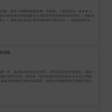
玩樂，還讓人輕輕鬆鬆聽故事、長知識、一路笑著玩⋯★★★ &
‧藍色清真寺竟然擁有和聖城麥加大清真寺同等規格的6座叫拜塔！ ‧烤鯖魚
人？ ‧溫泉池水底為什麼佈滿神殿大理石石柱？ ‧布萊德彼特主演
是怎麼一回事？ ‧只有指甲般大小的小餃子是什麼滋味？ & 【本
用的小提醒：像是搭車該怎麼買票最划算、前往景點最方便又最便宜
 ◎超詳盡的景點解析：除了介紹哪裡有好玩的地方、該怎麼去、價錢時間等
讓你玩得知其所以然，開開心心長知識。 ◎介紹的餐廳與店家都
選擇困難症說掰掰吧。 ◎超清楚的重點整理：有時間的細細研
& 【精選特企】 此外還有精選特企，讓你的旅程更加精采豐富～
美與愁
洗滌一次，多想站在此地生生世世，直到洗淨記憶中的悲歡，落成一
，遠嫁這橫跨歐亞洲的混血國度，徜徉在伊斯蘭與西方價值共存的城
想像、有嚮往，也有疑惑和誤解，為消弭人們對土耳其的古老偏見，
還不足以讓你了解土耳其的精髓。 萊拉如同一位沉靜
書以抒情優美的筆觸，細膩刻畫土耳其的人文風情，穿梭於宗教的神
帶領讀者認識這多元文化融合的幻境之地。 ◆關於感受：