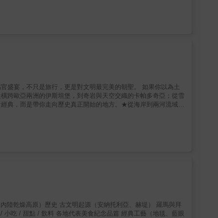
、卡帕多奇亞、棉堡與愛琴海古城，同時重磅擴充「東南安納托利
凝視羅馬帝國遺留的地板藝術‧親臨被列為世界遺產的哥貝力石陣，
沿著幼發拉底河抵達哈爾費蒂，看水壩下沉睡的古村‧在底格里斯河
——戴伊魯扎法蘭修道院、卡西米耶神學院與Dara古城遺址——
面到歷史厚度，這是一次全面升級的土耳其。 ★古文明解剖式導
場中央，你能想像兩千年前的聲音？面對史前巨石神殿，你是否真正
，從羅馬、拜占庭到鄂圖曼，從史前巨石神殿到伊斯蘭建築，讓你在
城意味著什麼？‧「文明十字路口」為何不是口號，而是真實發生的
★味蕾巡禮：從烤肉王國到甜點之都土耳其料理被譽為世界三大菜
（Ayran）構成日常風景；愛琴海沿岸料理清爽鮮明，內陸則香
官盛宴，不只是旅行，更是對文明最完美的朝聖。 如果你以為土
鋪滿開心果的果仁蜜餅（Baklava），在這裡被視為國家級標
從橫跨歐亞兩洲的伊斯坦堡，到奇岩與天空交織的卡帕多奇亞；從雪
的旅行。 ★從大巴扎到銅匠街：敗家，也是一種文化體驗伊斯坦
看經典，而是帶你走向歷史真正開始的地方。★從海岸到兩河流域：
疊的色彩，到銅匠敲打出的金屬節奏；藍眼睛護身符、玻璃燈罩、地
散落著古希臘與羅馬遺跡，中部奇景如夢，而當旅程繼續向東南推進，
。怎麼逛？怎麼挑？如何在熱情攻勢下理性出價？◆MOOK用實
、卡帕多奇亞、棉堡與愛琴海古城，同時重磅擴充「東南安納托利
只住進卡帕多奇亞洞穴旅館、搭乘熱氣球俯瞰奇岩；更帶你體驗在
凝視羅馬帝國遺留的地板藝術‧親臨被列為世界遺產的哥貝力石陣，
當夕陽沉入底格里斯河谷，歷史不再抽象，而是可見、可觸、可思考
沿著幼發拉底河抵達哈爾費蒂，看水壩下沉睡的古村‧在底格里斯河
旅行之書。無論是第一次造訪，或已走過經典路線的二訪旅人，都
——戴伊魯扎法蘭修道院、卡西米耶神學院與Dara古城遺址——
類文明的起點，是宗教與帝國交會的現場，是河流、石頭與時間共同
面到歷史厚度，這是一次全面升級的土耳其。 ★古文明解剖式導
！
場中央，你能想像兩千年前的聲音？面對史前巨石神殿，你是否真正
，從羅馬、拜占庭到鄂圖曼，從史前巨石神殿到伊斯蘭建築，讓你在
城意味著什麼？‧「文明十字路口」為何不是口號，而是真實發生的
★味蕾巡禮：從烤肉王國到甜點之都土耳其料理被譽為世界三大菜
（Ayran）構成日常風景；愛琴海沿岸料理清爽鮮明，內陸則香
內陸乾燥高原）歷史 古文明起源（安納托利亞、赫堤） 羅馬與拜
鋪滿開心果的果仁蜜餅（Baklava），在這裡被視為國家級標
小吃 / 甜點 / 飲料 各地代表美食紀念品篇 經典工藝（地毯、藍眼