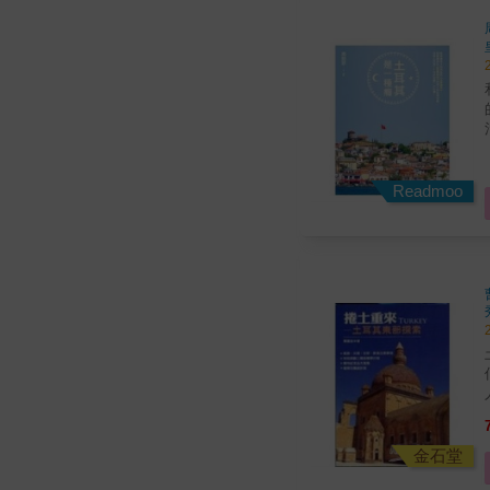
面。 ｜迷霧白──旅
和土
藍──社
佐
們未
Readmoo
在
◆
金石堂