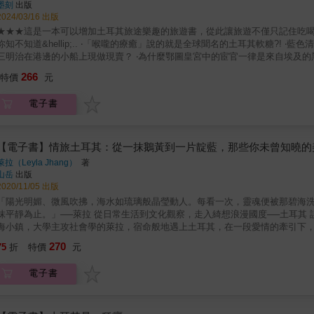
墨刻
出版
2024/03/16 出版
★★★這是一本可以增加土耳其旅途樂趣的旅遊書，從此讓旅遊不僅只記住吃喝
你知不知道&hellip;.. ‧「喉嚨的療癒」說的就是全球聞名的土耳其軟糖?! 
三明治在港邊的小船上現做現賣？ ‧為什麼鄂圖皇宮中的宦官一律是來自埃及的黑
的電影「特洛伊」大木馬竟立在大馬路旁？ ‧在洞穴煙囪裡爬上爬下只為了喝咖啡
266
特價
元
書優點】 除了有趣知識，這本書還有下列優點，讓大家一路安心玩～ ◎超實
的交通方式&hellip;&hellip;讓你花錢花在刀口，旅遊大省荷包笑呵呵。
電子書
資訊外，還會深入解說各景點的背景典故、不能錯過的重點與如何玩才聰明等，
是超高人氣：而且為了怕你不知如何點菜，我們把招牌菜特別標註出來，笑著和
究、沒時間的直接看重點，這本書就是這麼貼心、這麼方便，值得你微笑擁有。 
◎土耳其交通大解析 ◎土耳其行前懶人包 ◎好買好逛 &
【電子書】情旅土耳其：從一抹鵝黃到一片靛藍，那些你未曾知曉的
萊拉（Leyla Jhang）
著
山岳
出版
2020/11/05 出版
「陽光明媚、微風吹拂，海水如琉璃般晶瑩動人。每看一次，靈魂便被那碧海
靜為止。」──萊拉 從日常生活到文化觀察，走入綺想浪漫國度──土耳其 誤解X感受X反思，凝視每一場與安納托利亞的相遇 出生在台灣臨
海小鎮，大學主攻社會學的萊拉，宿命般地遇上土耳其，在一段愛情的牽引下
市。在土耳其生活的這些日子，萊拉更明白這迷人而深邃的國度，人們對它有
270
75
折
特價
元
她以社會觀察的犀利眼光和在地人生活的視角，寫下土耳其的美麗與哀愁。 關於土耳其，你有什麼想像？多數人立刻想到：「熱氣球」或「冰淇
淋」，也有人會說：「政局動盪、戰亂、貧窮落後、女性地位低下」，然而這些刻板印象，
電子書
的冒險家，以生活在土耳其的旅人姿態，拓展一場場耐人尋味的文化之旅。全
祕地帶，並領略東西方飲食文化、生死觀的差異，像是在暮靄中提著一盞柔光探照燈，
其是什麼顏色？ 土耳其的鮮豔色彩，象徵這國度的熱情與多元。那面火紅的國旗、湛藍的海水、五顏六色的香料、綺麗的建築、花草、鄂圖