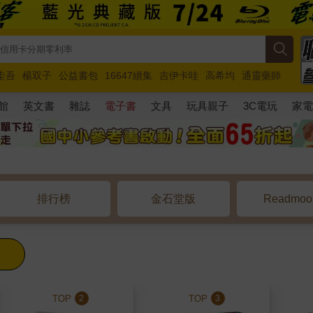
圭吾
楊双子
公益書包
16647續集
吉伊卡哇
高希均
通靈藥師
路邊攤新作
馬斯克
玩具總動員5
超慢跑
館
英文書
雜誌
電子書
文具
玩具親子
3C電玩
家
排行榜
金石堂版
Readmo
TOP
TOP
2
3