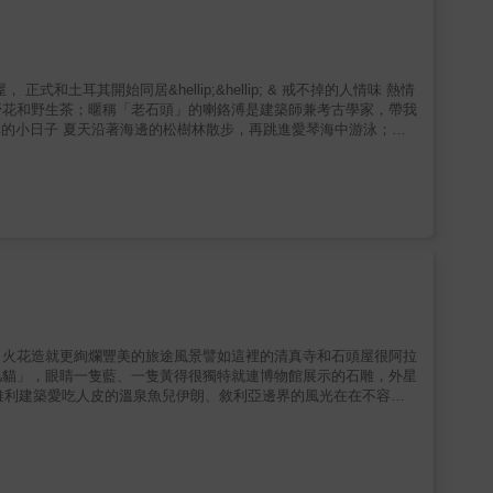
萊拉運用四種土耳其代表色為主題書寫，娓娓道來不同色彩背後的意味深
⋯⋯黃色雖給
、愛情、親子觀念──多半和歷史、宗教有關，卻藏有樂天友好的一
都等著旅人們親自去探索。 ｜兔血紅──生活｜ 一
調，也不任它清清淡淡。猶如土耳其人愛好的大托盤早餐、穿著服
野花和野生茶；暱稱「老石頭」的喇鉻溥是建築師兼考古學家，帶我
，濃厚卻不苦澀，讓人想一杯接著一杯地喝下去。 ｜土耳其
五好友聚在傳統的鐵製火爐邊，用上好的柴薪烤鮮魚、麵餅與栗子，
的色澤亮麗，才能展望真正的土耳其。 ◆關於誤解：我
泉&hellip;&hellip; & 唉，如果土耳其是
印象影響，一步一步揭開土耳其的神祕面紗，翻轉以往的負面印象。
修養，並感到知足；而擁有更多東西的我們，為何感到不快樂？在
出火花造就更絢爛豐美的旅途風景譬如這裡的清真寺和石頭屋很阿拉
凡貓」，眼睛一隻藍、一隻黃得很獨特就連博物館展示的石雕，外星
迪維利建築愛吃人皮的溫泉魚兒伊朗、敘利亞邊界的風光在在不容錯
土之旅─土耳其西部行腳》後，又另一真情旅遊日記。滾完土耳其
下來，生動有趣，讀來彷彿跟著她見識到土庫族人的熱情、令人嘆為
以及實際花費統計表，並特別規劃兩週版的旅遊行程建議，讓心牽意