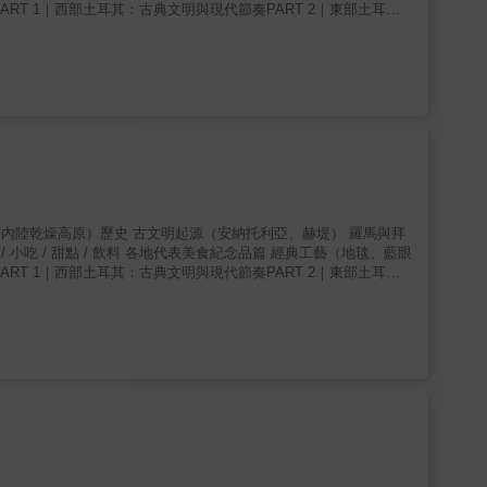
的旅行。 ★從大巴扎到銅匠街：敗家，也是一種文化體驗伊斯坦
ART 1｜西部土耳其：古典文明與現代節奏PART 2｜東部土耳
疊的色彩，到銅匠敲打出的金屬節奏；藍眼睛護身符、玻璃燈罩、地
T 4｜中央安納托利亞：從王國到帝國的軸線文明
。怎麼逛？怎麼挑？如何在熱情攻勢下理性出價？◆MOOK用實
只住進卡帕多奇亞洞穴旅館、搭乘熱氣球俯瞰奇岩；更帶你體驗在
當夕陽沉入底格里斯河谷，歷史不再抽象，而是可見、可觸、可思考
旅行之書。無論是第一次造訪，或已走過經典路線的二訪旅人，都
類文明的起點，是宗教與帝國交會的現場，是河流、石頭與時間共同
！
內陸乾燥高原）歷史 古文明起源（安納托利亞、赫堤） 羅馬與拜
小吃 / 甜點 / 飲料 各地代表美食紀念品篇 經典工藝（地毯、藍眼
ART 1｜西部土耳其：古典文明與現代節奏PART 2｜東部土耳
T 4｜中央安納托利亞：從王國到帝國的軸線文明