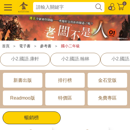
0
首頁
＞
電子書
＞
參考書
＞
國小二年級
小2.國語.康軒
小2.國語.翰林
小2.國語
新書出版
排行榜
金石堂版
Readmoo版
特價區
免費專區
暢銷榜