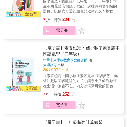
國小國文閱讀題組》低年級（一、二年級）學
中。本書於每篇文本閱讀過後皆附有閱讀檢測
生不用花雙倍價錢，就能一次綜覽兩個年級的
表，以期讓學生於閱讀後評估自己的學習狀
題目。以俏皮可愛的顏色開啟新的文本旅程，
況；並且為檢測學生之閱讀理解程度，本書以
金石堂
文本選題依照108課綱三面九項核心素養，延伸
閱讀題組題型設計加上字詞、句段與篇章的學
224
7
折
特價
元
出各類型閱讀題組。低年級以白話文本為主
習內容，多元的題型能夠讓學生從不同面向思
軸，文本內容生活化，包含動物、人物、寓言
考文本內容。自我閱讀理解評估與混合題型練
電子書
神話、詩歌、圖表篇，培養學生將知識運用於
習搭配文本閱讀可讓學生更紮實穩固自身的閱
生活的能力。因應新課綱方向，本書結合第一
讀理解。因應新課綱方向，本書結合第一線國
線國小教師與學會師資群力量，設計出一篇篇
小教師與學會師資群力量，設計出一篇篇有趣
有趣且有深度的文章，讓學生能夠感受到文字
【電子書】素養檢定：國小數學素養題本
且有深度的文章，讓學生能夠感受到文字的魅
的魅力，並培育國小生的基礎語文能力，逐漸
閱讀數學（二年級）
力，並培育國小生的基礎語文能力，逐漸適應
適應長文閱讀，加強文學、文化、評析、審美
長文閱讀，加強文學、文化、評析、審美與感
中華未來學校教育學會師資群
著
與感知的素養。題目後面也附上閱讀自我檢
知的素養。題目後面也附上閱讀自我檢測，在
大碩教育
出版
測，在檢測的過程中掌握學習情形，為未來的
檢測的過程中掌握學習情形，為未來的素養做
2022/10/31 出版
素養做好準備。素養其實並不難！5大看點快速
好準備。 素養其實並不難！5大看點快速掌
《素養檢定：國小數學素養題本 閱讀數學二年
掌握要領1.趣味性文本引發閱讀動機2.引導學生
握要領 1.趣味性文本引發閱讀動機 2.引
級》是以閱讀題組的方式，讓學生了解到數學
循序漸進地思考3.充分掌握自我學習的狀況4.練
導學生循序漸進地思考 3.充分掌握自我學
在生活中無處不在。內文以清新可愛的配色做
習題目以龔固素養要點5.詳盡的解題觀念一看
金石堂
習的狀況 4.練習題目以龔固素養要點 5.
排版，乾淨又好閱讀，以淘氣的色調搭配童趣
就懂現今「素養」正是生活與未來升學的關
252
7
折
特價
元
詳盡的解題觀念一看就懂 現今「素養」正
感的手繪圖片，讓學生做題目多了一種俏皮的
鍵，此書將帶領國小生先行理解素養概念，並
是生活與未來升學的關鍵，此書將帶領國小生
療癒感。包羅萬象的生活題目，搭配課綱的數
透過綜合練習的方式，希望提升國小生閱讀思
電子書
先行理解素養概念，並透過綜合練習的方式，
學觀念，讓學生能充分將所學知識靈活運用在
維能力，對於未來學習都是一大幫助。本書特
希望提升國小生閱讀思維能力，對於未來學習
日常，不論是買票、做甜點甚至到疫情、世界
色1.以主題單元為題的書本書閱讀題組以不同
都是一大幫助。本書特色 1.以主題單元為
議題等，讓學生接軌多元議題，創造自我學習
主題單元呈現，為提升學生的學習興趣與理解
題 本書閱讀題組以不同主題單元呈現，為
的價值。為因應新課綱與大考命題方向，本書
【電子書】二年級超強計算練習
能力，文字篇章包含字詞、句段與篇章的學習
提升學生的學習興趣與理解能力，文字篇章包
為系列書籍之一，整套系列涵蓋了國小一至六