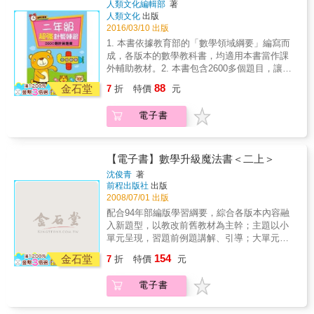
內容，以閱讀模組模式讓學生大量閱讀各類本
人類文化編輯部
著
含字詞、句段與篇章的學習內容，以閱讀模組
年級的全年級數學素養題本，每本書籍著重於
人類文化
出版
文。2.篇篇都有素養的書國語文經常使用文本
模式讓學生大量閱讀各類本文。 2.篇篇都
將知識與課綱要點結合，並融合實際生活的運
2016/03/10 出版
來學習素養，本書採用108課綱強調的三面九項
有素養 國語文經常使用文本來學習素養，
用能力。以平易近人的敘述，說明數學領域的
核心素養，每個單元包含了不同面向的核心素
1. 本書依據教育部的「數學領域綱要」編寫而
本書採用108課綱強調的三面九項核心素養，每
課綱要點，確立主旨觀念，以生活議題形式引
養，用以提升學生對於文本學習面向的深度與
成，各版本的數學教科書，均適用本書當作課
個單元包含了不同面向的核心素養，用以提升
導學生探究思考，從掌握概念到懂得實際應用
廣度。3.有圖表題為單元的書一般閱讀測驗通
外輔助教材。2. 本書包含2600多個題目，讓孩
學生對於文本學習面向的深度與廣度。 3.
解題，從此再也不怕素養數學題。素養其實並
常以文本理解與分析為主，本書其中一單元特
子在充足的計算練習中，紮穩數學根基，提升
有圖表題為單元 一般閱讀測驗通常以文本
88
不難！5大看點快速掌握要領 1.將生活情境議題
金石堂
7
折
特價
元
別以各類生活中常會用到的圖表入題，用來評
數學能力。3. 本書除了加、減、乘法的計算
理解與分析為主，本書其中一單元特別以各類
納入題組2.引導學生循序漸進地思考3.充分掌握
量學生對於圖表的理解，並藉此來提升學生的
外，特別設計：(1)「數字填空」單元：讓孩子
生活中常會用到的圖表入題，用來評量學生對
自我學習的狀況4.簡潔的排版讓作題更輕鬆5.詳
電子書
閱讀能力。4.集結多位國小老師作品本書試題
從計算中建立加減互逆的概念，並熟練九九乘
於圖表的理解，並藉此來提升學生的閱讀能
盡的解題資訊一看就懂現今「素養」正是生活
的編纂是凝聚多位第一線國小國文教師及學會
法，建構除法估商的概念。(2)「比大小」單
力。 4.集結多位國小老師作品 本書試
與升學的關鍵，將帶領學生理解新課綱的素養
教師群的多方力量，目的在於成為108課綱國語
元：讓孩子熟練計算並判斷數量大小再加以比
題的編纂是凝聚多位第一線國小國文教師及學
概念，從生活中探索數字的多重運用，透過練
文閱讀教材。我們期望透過本書培育學生字詞
較。(3)「填符號」單元：讓孩子能靈活運用
【電子書】數學升級魔法書＜二上＞
會教師群的多方力量，目的在於成為108課綱國
習具備將知識實際應用在生活的能力，相信無
辨識、文意理解及統整、推論理解與詮釋等高
加、減、乘法的概念。4. 數學領域學習中，除
語文閱讀教材。我們期望透過本書培育學生字
沈俊青
著
論對於生活還是升學都是一大幫助。
層次的閱讀能力素養。
了「數與計算」主題需加強練習外，認識「各
詞辨識、文意理解及統整、推論理解與詮釋等
前程出版社
出版
單位量」的主題也相當重要，本書也同時規劃
2008/07/01 出版
高層次的閱讀能力素養。
孩子在二年級應學習的「長度」單位化聚與計
配合94年部編版學習綱要，綜合各版本內容融
算，設計數量充足的題目，提供學生熟練練
入新題型，以教改前舊教材為主幹；主題以小
習。
單元呈現，習題前例題講解、引導；大單元最
後附綜合練習兩回，供自行練習，適合一年級
154
金石堂
7
折
特價
元
學生自修或課後練習輔導教材。特色★彌補課
程章節遺漏之不足。適用指標◎ 國小二年級學
電子書
生。