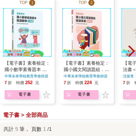
TOP
TOP
1
2
【電子書】素養檢定：
【電子書】素養檢定：
【電
國小數學素養題本 閱
國小國文閱讀題組．閱
法書
讀數學（二年級）
讀素養（低年級）
中華未來學校教育學會師資
中華未來學校教育學會師資
沈俊青
群
著
群
著
252
224
7
折
特價
元
7
折
特價
元
7
折
電子書
電子書
電子書 > 全部商品
共計
5
筆， 頁數
1
/1