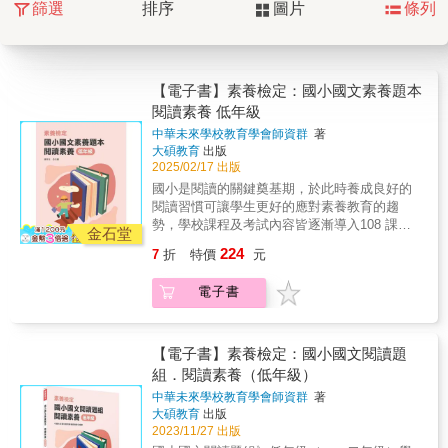
篩選
排序
圖片
條列
【電子書】素養檢定：國小國文素養題本
閱讀素養 低年級
中華未來學校教育學會師資群
著
大碩教育
出版
2025/02/17 出版
國小是閱讀的關鍵奠基期，於此時養成良好的
閱讀習慣可讓學生更好的應對素養教育的趨
勢，學校課程及考試內容皆逐漸導入108 課綱
金石堂
所強調之素養概念，而提升素養不可或缺的即
224
7
折
特價
元
為培養良好的閱讀理解能力。本書採用108 課
綱強調的三面九項核心素養，各單元中包含了
電子書
不同面向的核心素養，並以PIRLS 國際閱讀素
養調查的閱讀理解層次為每單元開頭，讓使用
者清楚知曉該篇核心素養及學習內容，適切融
入十九項議題的文本，以培養學生的批判思考
【電子書】素養檢定：國小國文閱讀題
及國際理解、尊重多元等核心價值。書中包含
組．閱讀素養（低年級）
成語典故、寓言故事、詩歌等多種文本以提升
中華未來學校教育學會師資群
著
學生對於多元閱讀學習的深度與廣度；另外，
大碩教育
出版
書中編入之圖表閱讀是為培養學生從中了解生
2023/11/27 出版
活常見情境，讓學生能夠更好的應用於日常