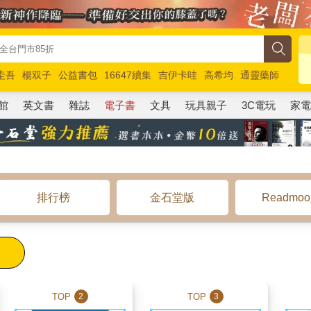
圭吾
楊双子
公益書包
16647續集
吉伊卡哇
高希均
通靈藥師
路邊攤新作
馬斯克
玩具總動員5
超慢跑
館
英文書
雜誌
電子書
文具
玩具親子
3C電玩
家
排行榜
金石堂版
Readmo
TOP
TOP
2
3