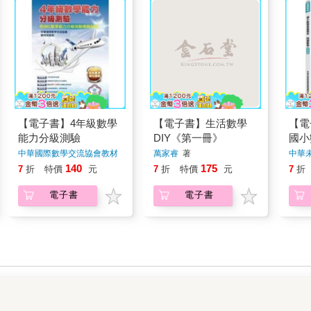
【電子書】4年級數學
【電子書】生活數學
【電
能力分級測驗
DIY《第一冊》
國小
讀數
中華國際數學交流協會教材
萬家睿
著
中華
研發組
著
群
著
140
175
7
折
特價
元
7
折
特價
元
7
折
電子書
電子書