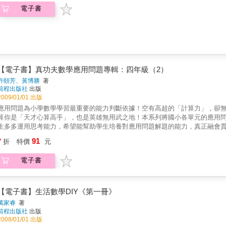
電子書
【電子書】真功夫數學應用問題專輯：四年級（2）
許頤芳、黃博勝
著
前程出版社
出版
2009/01/01 出版
應用問題為小學數學學習最重要的能力判斷依據！空有高超的「計算力」，卻
算你是「天才心算高手」，也是英雄無用武之地！本系列將國小各單元的應用
生多多運用思考能力，希望能幫助學生培養對應用問題解題的能力，真正融會貫
週練習一單元，份量適宜，是教師挑選當作學生課後練習本的最佳選擇。本書
91
7
折
特價
元
將單元要點融會貫通，預備解題基本的概念與技巧。修行篇 ：挑選經典例題，讓學生輕易學習到如何將秘笈提要的重點，應用在數學裡常見的應
。實戰篇 ：題目的安排由淺入深，有計畫、有目的的一步一步引領學生學習，並在較難的題目附上解題小提示，讓學生遇到瓶頸時，可以
電子書
藉由提示的幫助，達到自主學習的效果，另一方面也協助學生建立自信心。
【電子書】生活數學DIY《第一冊》
萬家睿
著
前程出版社
出版
2008/01/01 出版