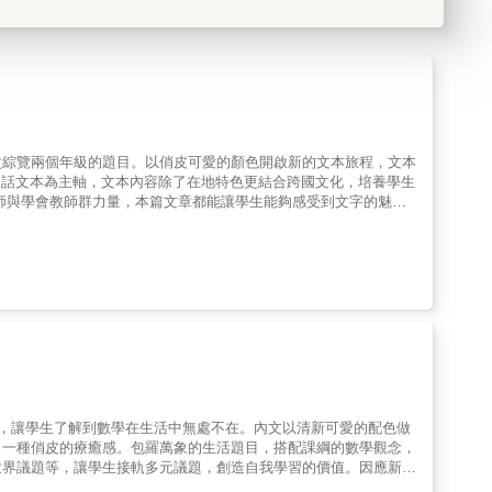
次綜覽兩個年級的題目。以俏皮可愛的顏色開啟新的文本旅程，文本
白話文本為主軸，文本內容除了在地特色更結合跨國文化，培養學生
與學會教師群力量，本篇文章都能讓學生能夠感受到文字的魅
析、審美與感知的素養。題目後面也附上閱讀自我檢測，在檢測的過
速掌握要領 1.趣味性文本引發閱讀動機 2.引導學生循序漸
.詳盡的解題觀念一看就懂 現今「素養」正是生活與未來升學的
升國小生閱讀思維能力，對於未來學習都是一大幫助。
，讓學生了解到數學在生活中無處不在。內文以清新可愛的配色做
了一種俏皮的療癒感。包羅萬象的生活題目，搭配課綱的數學觀念，
世界議題等，讓學生接軌多元議題，創造自我學習的價值。因應新課
活的運用能力。以平易近人的敘述，說明數學領域的課綱要點，確立