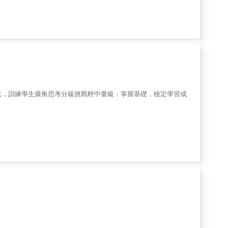
，從此再也不怕素養數學題。素養其實並不難！5大看點快速掌握
習的狀況4.簡潔的排版讓做題更輕鬆5.詳盡的解題資訊一看就懂現今
中探索數字的多重運用，透過練習具備將知識實際應用在生活的能
變化，訓練學生廣角思考分級挑戰輕中量級：掌握基礎，檢定學習成