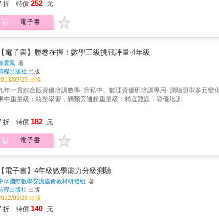
252
7
折
特價
元
主旨觀念，以生活議題形式引導學生探究思考，從掌握概念到懂得實際應用解題
要領 1.將生活情境議題納入題組2.引導學生循序漸進地思考3.充分掌握自我學
電子書
「素養」正是生活與升學的關鍵，將帶領學生理解新課綱的素養概念，從生活
力，相信無論對於生活還是升學都是一大幫助。
【電子書】勝卷在握！數學三級挑戰評量‧4年級
徐雲鳳
著
前程出版社
出版
2013/09/25 出版
九年一貫綜合版資優培訓數學‧ 升私中、數理資優班培訓專用‧ 測驗題型多元
果中重量級：統整學習，觸類旁通超重量級：精選難題，資優培訓
182
7
折
特價
元
電子書
【電子書】4年級數學能力分級測驗
中華國際數學交流協會教材研發組
著
前程出版社
出版
2012/05/28 出版
140
7
折
特價
元