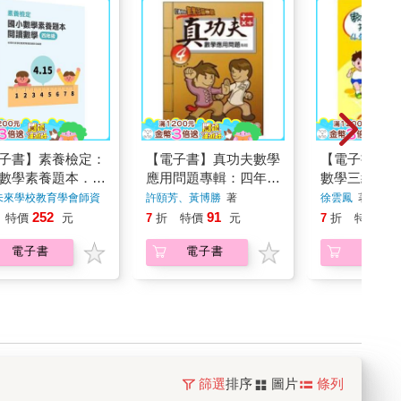
子書】素養檢定：
【電子書】真功夫數學
【電子書】勝
數學素養題本．閱
應用問題專輯：四年級
數學三級挑戰
學 四年級
（2）
級
未來學校教育學會師資
許頤芳、黃博勝
著
徐雲鳳
著
252
91
18
特價
元
7
折
特價
元
7
折
特價
電子書
電子書
電子書
篩選
排序
圖片
條列