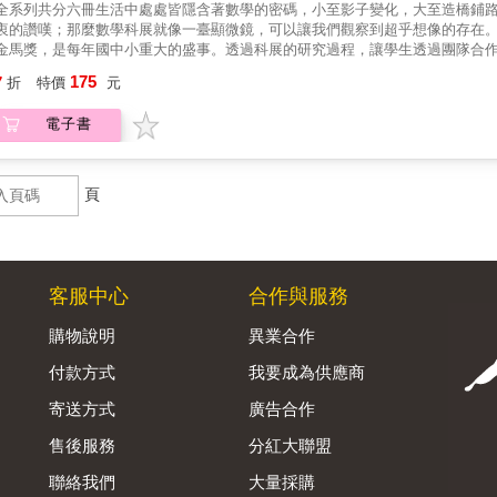
全系列共分六冊生活中處處皆隱含著數學的密碼，小至影子變化，大至造橋鋪
衷的讚嘆；那麼數學科展就像一臺顯微鏡，可以讓我們觀察到超乎想像的存在。
金馬獎，是每年國中小重大的盛事。透過科展的研究過程，讓學生透過團隊合
烈的21世紀，這些能力的學習，可以說是成為領導者所具備的要件。本書作者
175
7
折
特價
元
有效率的引導，讓孩子從生活中的經驗去領悟數學之美，並培養出濃厚的興趣
 DIY吧！本書特色◎ 每一單元都是科展得獎題目。◎ 本書共分兩大篇章。前半篇是透過故事與插畫，引起學生學習動機，再透過步驟化的引
電子書
導，讓孩子一步步發現藏在生活中的數學密碼，並懂得如何分析與歸納，進而應用。◎ 後半篇是集結作者參展經驗中，學生的研究
成為教師帶領孩子學習科展過程中的參考。◎ 本書的插圖特請插畫老師親自手繪，具有收藏價值。◎ 適合對數學科學應用有興趣、參加科展師
生、家長使用。
頁
客服中心
合作與服務
購物說明
異業合作
付款方式
我要成為供應商
寄送方式
廣告合作
售後服務
分紅大聯盟
聯絡我們
大量採購