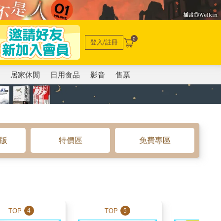
0
登入/註冊
電
居家休閒
日用食品
影音
售票
o版
特價區
免費專區
TOP
TOP
TOP
4
5