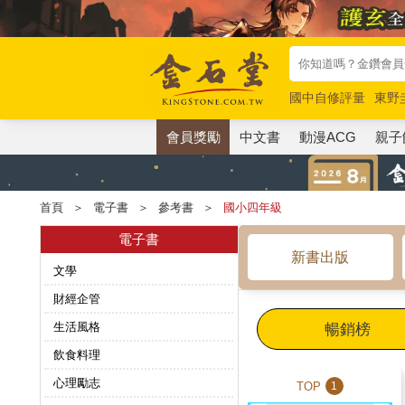
國中自修評量
東野
唯紅花綻放
奧德賽
會員獎勵
中文書
動漫ACG
親子
首頁
＞
電子書
＞
參考書
＞
國小四年級
電子書
新書出版
文學
財經企管
生活風格
暢銷榜
飲食料理
心理勵志
TOP
1