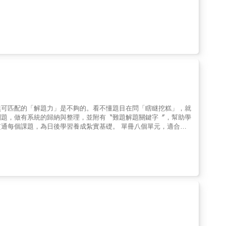
無可匹配的「解題力」是不夠的。看不懂題目在問「瞎瞇挖糕」，就
問題，做有系統的歸納與整理，並附有〝難題解題關鍵字〞，幫助學
通每個課題，為日後學習養成紮實基礎。 單冊八個單元，適合二
特色可分成三大部分秘笈提要：精選單元重點整理，快速的幫助學生