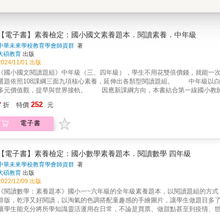
【電子書】素養檢定：國小國文素養題本．閱讀素養．中年級
中華未來學校教育學會師資群
著
大碩教育
出版
2024/11/01 出版
《國小國文閱讀題組》中年級（三、四年級），學生不用花雙倍價錢，就能一
選題依照108課綱三面九項核心素養，延伸出各類型閱讀題組。 中年級以
多元價值觀，提早與世界接軌。 因應新課綱方向，本書結合第一線國小教師
力，並培育國小生的基礎語文能力，逐漸適應長文閱讀，加強文學、文化、評
252
7
折
特價
元
程中掌握學習情形，為未來的素養做好準備。 素養其實並不難！5大看點快
進地思考 3.充分掌握自我學習的狀況 4.練習題目以鞏固素養要點 5
電子書
關鍵，此書將帶領國小生先行理解素養概念，並透過綜合練習的方式，希望提
【電子書】素養檢定：國小數學素養題本．閱讀數學 四年級
中華未來學校教育學會師資群
著
大碩教育
出版
2022/12/09 出版
《閱讀數學：素養題本》國小一~六年級的全年級素養題本，以閱讀題組的方式
排版，乾淨又好閱讀，以淘氣的色調搭配童趣感的手繪圖片，讓學生做題目多
讓學生能充分將所學知識靈活運用在日常，不論是買票、做甜點甚至到疫情、
綱與大考命題方向，本系列書籍著重於將知識與課綱要點結合，並融合實際生