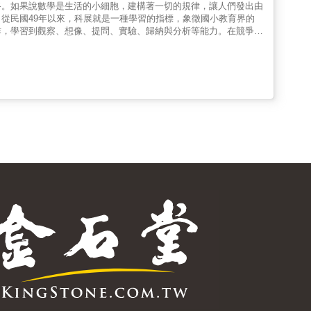
路。如果說數學是生活的小細胞，建構著一切的規律，讓人們發出由
從民國49年以來，科展就是一種學習的指標，象徵國小教育界的
作，學習到觀察、想像、提問、實驗、歸納與分析等能力。在競爭激
有著豐富的科展經驗，幾乎是年年參展，年年得獎。深知如何透過
。想知道如何讓孩子脫穎而出嗎？快來體驗生活中的數學，和孩子們
過程記錄，可