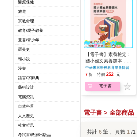
醫療保健
旅遊
宗教命理
教育/親子教養
童書/青少年
羅曼史
【電子書】素養檢定：
輕小說
國小國文素養題本．閱
讀素養．中年級
中華未來學校教育學會師資
漫畫
群
著
252
7
折
特價
元
語言/字辭典
電子書
藝術設計
電腦資訊
自然科普
電子書 > 全部商品
人文歷史
社會哲思
共計
6
筆， 頁數
1
/1
考試書/政府出版品