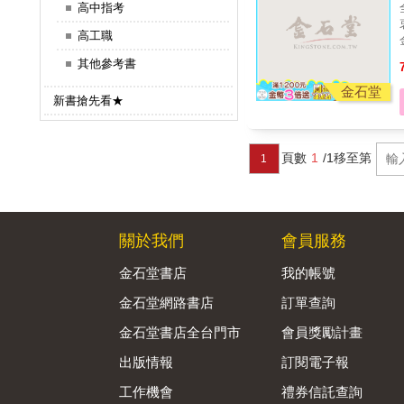
高中指考
高工職
其他參考書
一起
金石堂
新書搶先看★
以
頁數
1
/1
移至第
1
關於我們
會員服務
金石堂書店
我的帳號
金石堂網路書店
訂單查詢
金石堂書店全台門市
會員獎勵計畫
出版情報
訂閱電子報
工作機會
禮券信託查詢