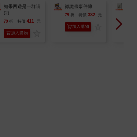
如果西遊是一群喵
微詭畫事件簿
臺灣
(2)
332
79
折
特價
元
79
折
411
79
折
特價
元
加入購物
加入購物
車
車