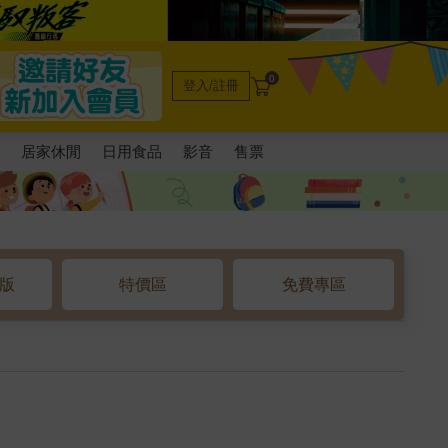
0
登入/註冊
電
居家休閒
日用食品
影音
售票
o版
特價區
免費專區