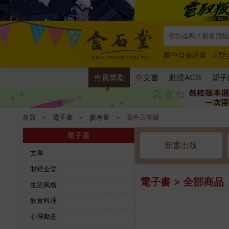
國中自修評量
東野
唯紅花綻放
奧德賽
會員獎勵
中文書
動漫ACG
親子
首頁
＞
電子書
＞
參考書
＞
高中三年級
電子書
新書出版
文學
財經企管
電子書 > 全部商品
生活風格
飲食料理
心理勵志