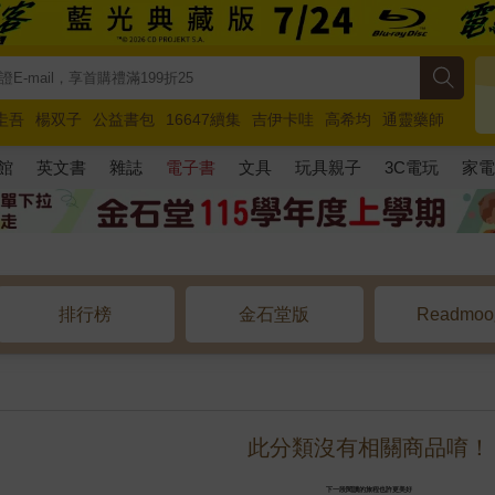
圭吾
楊双子
公益書包
16647續集
吉伊卡哇
高希均
通靈藥師
路邊攤新作
馬斯克
玩具總動員5
超慢跑
館
英文書
雜誌
電子書
文具
玩具親子
3C電玩
家
排行榜
金石堂版
Readmo
此分類沒有相關商品唷！
下一段閱讀的旅程也許更美好