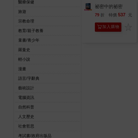
醫療保健
祕密中的祕密
旅遊
537
79
折
特價
元
宗教命理
加入購物
教育/親子教養
車
童書/青少年
羅曼史
輕小說
漫畫
語言/字辭典
藝術設計
電腦資訊
自然科普
人文歷史
社會哲思
考試書/政府出版品