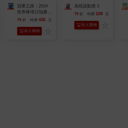
冠軍之路：2024
為怪談點燈 3
世界棒球12強賽感
229
79
折
特價
元
動全紀錄【聯名電
435
79
折
特價
元
影書】
加入購物
加入購物
車
車