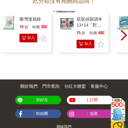
此分類沒有相關商品唷！
下一段閱讀的旅程也許更美好
臺灣漫遊錄
屁屁偵探讀本
13+14「對
300
79
折
特價
元
決！怪盜學
480
75
折
特價
元
院」（套書／
加入
共2冊）
加入
購物
購物
車
車
關於我們
門市查詢
分紅大聯盟
客服中心
加好友
訂閱
粉絲團
追蹤
聯絡我們