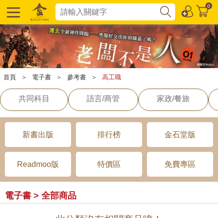
0
首頁
＞
電子書
＞
參考書
＞
高工職
共同科目
語言/商管
家政/餐旅
新書出版
排行榜
金石堂版
Readmoo版
特價區
免費專區
電子書 > 全部商品