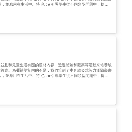
習，並應用在生活中。特 色 :★引導學生從不同類型問題中，提升
、中、高年級分冊，讓學生可應用在學校課業範圍中。
趣並且和兒童生活有關的題材內容，透過體驗和觀察等活動來培養敏
求答案。為彌補學制內的不足，我們策劃了本套啟發式智力測驗叢書
習，並應用在生活中。特 色 :★引導學生從不同類型問題中，提升
、中、高年級分冊，讓學生可應用在學校課業範圍中。