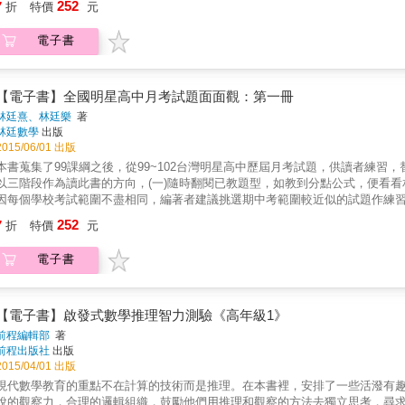
252
7
折
特價
元
電子書
【電子書】全國明星高中月考試題面面觀：第一冊
林廷熹、林廷樂
著
林廷數學
出版
2015/06/01 出版
本書蒐集了99課綱之後，從99~102台灣明星高中歷屆月考試題，供讀者練
以三階段作為讀此書的方向，(一)隨時翻閱已教題型，如教到分點公式，便看看
因每個學校考試範圍不盡相同，編著者建議挑選期中考範圍較近似的試題作練習
驗收，並達臨場模擬效果以收成效。
252
7
折
特價
元
電子書
【電子書】啟發式數學推理智力測驗《高年級1》
前程編輯部
著
前程出版社
出版
2015/04/01 出版
現代數學教育的重點不在計算的技術而是推理。在本書裡，安排了一些活潑有
銳的觀察力，合理的邏輯組織，鼓勵他們用推理和觀察的方法去獨立思考，尋