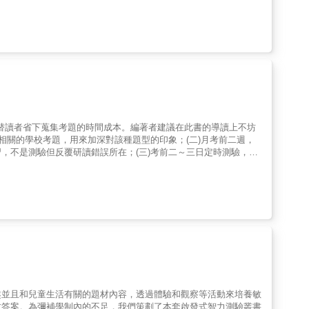
習，替讀者省下蒐集考題的時間成本。編著者建議在此書的導讀上不坊
相關的學校考題，用來加深對該種題型的印象；(二)月考前二週，
，不是測驗但反覆研讀錯誤所在；(三)考前二～三日定時測驗，作
趣並且和兒童生活有關的題材內容，透過體驗和觀察等活動來培養敏
求答案。為彌補學制內的不足，我們策劃了本套啟發式智力測驗叢書