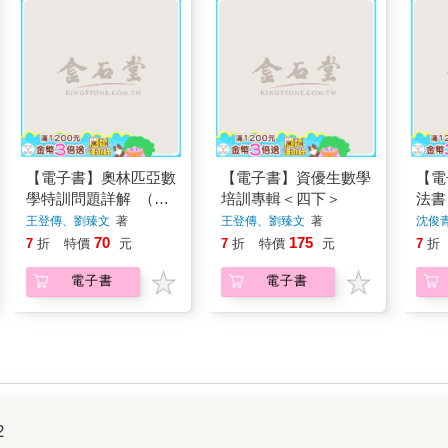
【電子書】奧林匹亞數
【電子書】資優生數學
【電
學特訓問題詳解 （第
培訓專輯＜四下＞
法書
三集）
王登傳、劉臻文
著
王登傳、劉臻文
著
沈俊
70
175
7
折
特價
元
7
折
特價
元
7
折
電子書
電子書
2