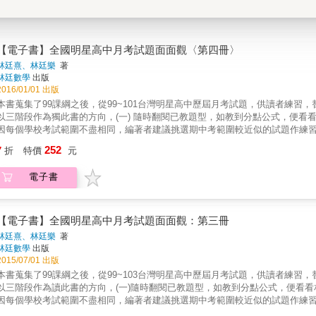
【電子書】全國明星高中月考試題面面觀〈第四冊〉
林廷熹、林廷樂
著
林廷數學
出版
2016/01/01 出版
本書蒐集了99課綱之後，從99~101台灣明星高中歷屆月考試題，供讀者練
以三階段作為獨此書的方向，(一) 隨時翻閱已教題型，如教到分點公式，便看看
因每個學校考試範圍不盡相同，編著者建議挑選期中考範圍較近似的試題作練習，
驗收，並達臨場模擬效果以收成效。
252
7
折
特價
元
電子書
【電子書】全國明星高中月考試題面面觀：第三冊
林廷熹、林廷樂
著
林廷數學
出版
2015/07/01 出版
本書蒐集了99課綱之後，從99~103台灣明星高中歷屆月考試題，供讀者練
以三階段作為讀此書的方向，(一)隨時翻閱已教題型，如教到分點公式，便看看
因每個學校考試範圍不盡相同，編著者建議挑選期中考範圍較近似的試題作練習
驗收，並達臨場模擬效果以收成效。