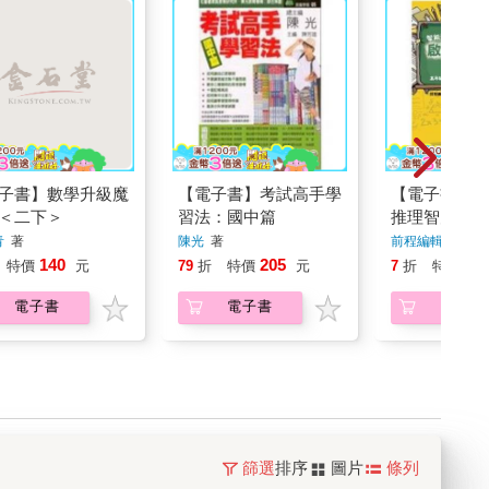
子書】數學升級魔
【電子書】考試高手學
【電子書】啟
＜二下＞
習法：國中篇
推理智力測驗
2》
青
著
陳光
著
前程編輯部
著
140
205
12
特價
元
79
折
特價
元
7
折
特價
電子書
電子書
電子書
篩選
排序
圖片
條列