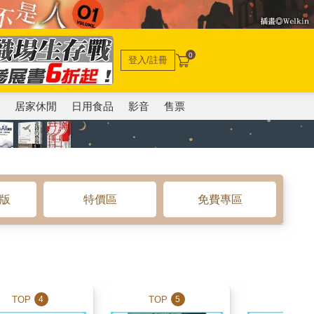
0
登入/註冊
電
居家休閒
日用食品
影音
售票
o版
特價區
免費專區
TOP
TOP
TOP
4
5