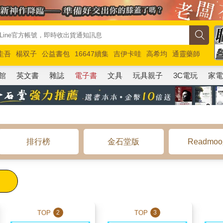
圭吾
楊双子
公益書包
16647續集
吉伊卡哇
高希均
通靈藥師
路邊攤新作
馬斯克
玩具總動員5
超慢跑
館
英文書
雜誌
電子書
文具
玩具親子
3C電玩
家
排行榜
金石堂版
Readmo
TOP
TOP
2
3