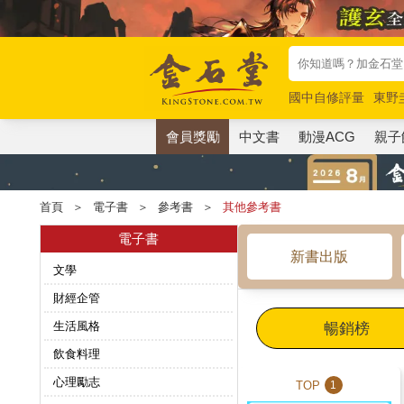
國中自修評量
東野
唯紅花綻放
奧德賽
會員獎勵
中文書
動漫ACG
親子
首頁
＞
電子書
＞
參考書
＞
其他參考書
電子書
新書出版
文學
財經企管
生活風格
暢銷榜
飲食料理
心理勵志
TOP
1