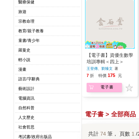
醫療保健
旅遊
宗教命理
教育/親子教養
童書/青少年
羅曼史
【電子書】資優生數學
輕小說
培訓專輯＜四上＞
王登傳、劉臻文
著
漫畫
175
7
折
特價
元
語言/字辭典
電子書
藝術設計
電腦資訊
自然科普
電子書 > 全部商品
人文歷史
社會哲思
共計
74
筆， 頁數
1
/
考試書/政府出版品