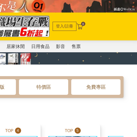
0
登入/註冊
電
居家休閒
日用食品
影音
售票
o版
特價區
免費專區
TOP
TOP
TOP
4
5