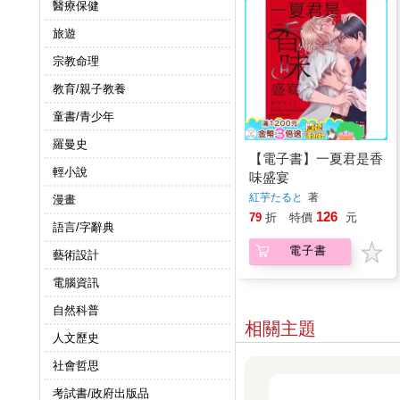
醫療保健
旅遊
宗教命理
教育/親子教養
童書/青少年
羅曼史
【電子書】一夏君是香
輕小說
味盛宴
紅芋たると
著
漫畫
126
79
折
特價
元
語言/字辭典
電子書
藝術設計
電腦資訊
自然科普
相關主題
人文歷史
社會哲思
考試書/政府出版品