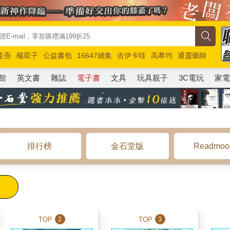
圭吾
楊双子
公益書包
16647續集
吉伊卡哇
高希均
通靈藥師
路邊攤新作
馬斯克
玩具總動員5
超慢跑
館
英文書
雜誌
電子書
文具
玩具親子
3C電玩
家
排行榜
金石堂版
Readmo
TOP
TOP
2
3