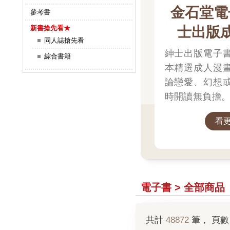
金石堂電
參考書
士出版
新書搶先看★
同人誌搶先看
紳士出版電子
綜合書籍
本精選成人漫
論戀愛、幻想
時開讀無負擔。
堂電子書館，
看
士閱讀時光。
電子書 > 全部商品
共計
48872
筆， 頁數