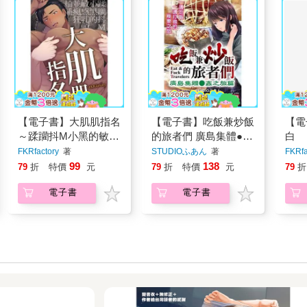
【電子書】大肌肌指名
【電子書】吃飯兼炒飯
【電
～蹂躪抖M小黑的敏感
的旅者們 廣島集體●姦
白
乳頭並瘋狂抽插～
之旅篇
FKRfactory
著
STUDIOふあん
著
FKRfa
99
138
79
折
特價
元
79
折
特價
元
79
折
電子書
電子書