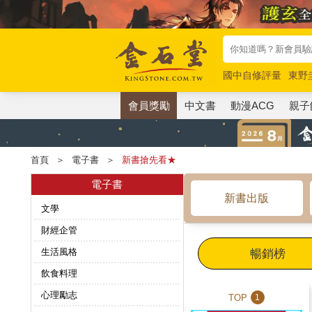
國中自修評量
東野
唯紅花綻放
奧德賽
會員獎勵
中文書
動漫ACG
親子
首頁
＞
電子書
＞
新書搶先看★
電子書
新書出版
文學
財經企管
生活風格
暢銷榜
飲食料理
心理勵志
TOP
1