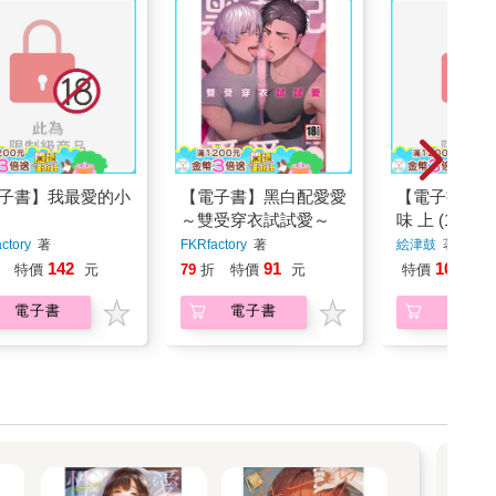
子書】我最愛的小
【電子書】黑白配愛愛
【電子書】哈
～雙受穿衣試試愛～
味 上 (1)
ctory
著
FKRfactory
著
絵津鼓
著
142
91
105
特價
元
79
折
特價
元
特價
元
電子書
電子書
電子書