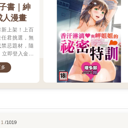
子書｜紳
成人漫畫
書新上架！上百
畫任君挑選，無
或禁忌題材，隨
 立即登入金石
體驗專屬你的紳
更多
1
/1019