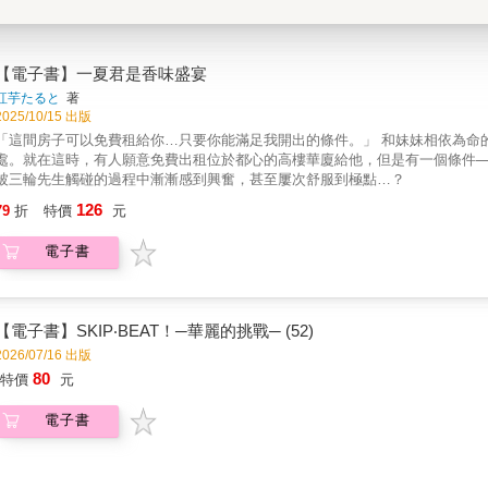
【電子書】一夏君是香味盛宴
紅芋たると
著
2025/10/15 出版
「這間房子可以免費租給你…只要你能滿足我開出的條件。」 和妹妹相依為命
處。就在這時，有人願意免費出租位於都心的高樓華廈給他，但是有一個條件─
被三輪先生觸碰的過程中漸漸感到興奮，甚至屢次舒服到極點…？
126
79
折
特價
元
電子書
【電子書】SKIP‧BEAT！─華麗的挑戰─ (52)
2026/07/16 出版
80
特價
元
電子書