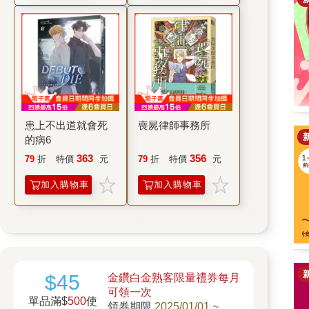
患上不出道就會死
喪屍律師事務所
的病6
363
356
79
折
特價
元
79
折
特價
元
加入購物車
加入購物車
$45
金鑽白金熟客限量禮券每月
可領一次
單品滿$
500
使
領券期限
2025/01/01 ~