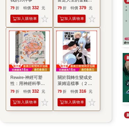
理學【附贈財富自
332
379
79
折
特價
元
79
折
特價
元
由．實踐隨測卡】
加入購物車
加入購物車
Rewire-神經可塑
關於我轉生變成史
性：用神經科學突
萊姆這檔事（２
破行為模式迴圈，
３）完
332
316
79
折
特價
元
79
折
特價
元
終結焦慮、恐慌和
憂鬱，實現最佳的
加入購物車
加入購物車
心理健康