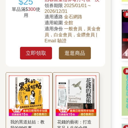
$25
領券期限
2025/01/01 ~
單品滿$
300
使
2026/12/31
用
適用通路
金石網路
適用範圍
全館
適用身份
一般會員，黃金會
員，白金會員，金鑽會員 |
Email 驗證
立即領取
逛逛商品
我的黑道姑姑：教
花錢的藝術：打造
我的99件事
富足人生的金錢心