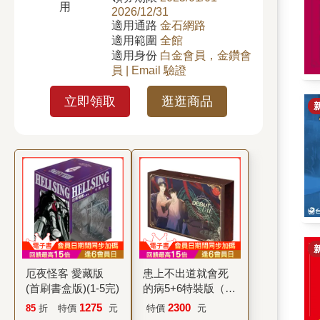
用
2026/12/31
適用通路
金石網路
適用範圍
全館
適用身份
白金會員，金鑽會
員 | Email 驗證
立即領取
逛逛商品
厄夜怪客 愛藏版
患上不出道就會死
(首刷書盒版)(1-5完)
的病5+6特裝版（網
路限定贈品版）
1275
2300
85
折
特價
元
特價
元