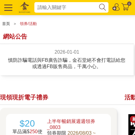
0
首頁
＞
領券/活動
網站公告
2026-01-01
慎防詐騙電話與FB廣告詐騙，金石堂絕不會打電話給您
或透過FB販售商品，千萬小心。
現領現折電子禮券
活動
$20
上半年暢銷展週週領券
_0803
單品滿$
250
使
領券期限
2026/08/03 ~