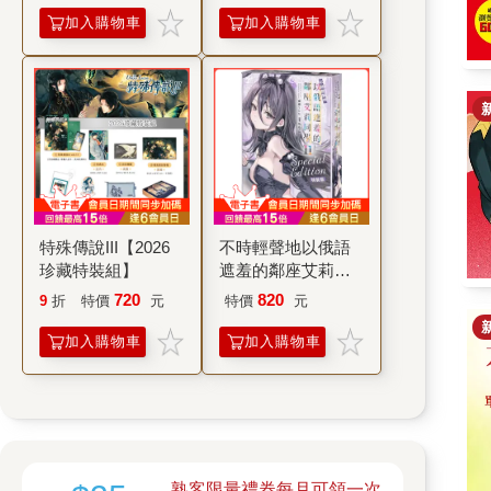
加入購物車
加入購物車
特殊傳說III【2026
不時輕聲地以俄語
珍藏特裝組】
遮羞的鄰座艾莉同
學（１１）【特裝
720
820
9
折
特價
元
特價
元
版】
加入購物車
加入購物車
熟客限量禮券每月可領一次