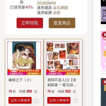
用
2026/08/09
已使用量
40%
適用通路
金石網路
適用範圍
全館
立即領取
逛逛商品
橡樹之下（３）
老闆不是人(1)【首
刷限量 一看完就遞
辭呈版】：護玄全
300
552
79
折
特價
元
79
折
特價
元
新神作降臨！數也
數不完的歡樂吐槽
加入購物車
加入購物車
× 熱血戰鬥！