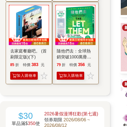
去家庭餐廳吧。 (首
隨他們去：全球熱
刷限定版)(下)
銷突破1000萬冊現
象級巨作！改變千
383
356
85
折
特價
元
79
折
特價
元
萬人命運的心理技
巧【附放下執念明
加入購物車
加入購物車
信片】
$30
2026暑假漫博狂歡(第七週)
領券期限
2026/08/06 ~
單品滿$
350
使
2026/08/12