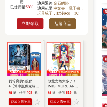
用
適用通路
金石網路
已使用量
58%
適用範圍
中文書，電子書，
玩具親子，動漫acg，3C
立即領取
逛逛商品
我培育的S級們
敗北女角太多了！
4【繁中版獨家珍
IMIGI MURU ART
藏：強者BUFF書籤
WORKS (首刷限定
408
519
85
折
特價
元
85
折
特價
元
–歲星公會長成賢
版)(全)
齊】
加入購物車
加入購物車