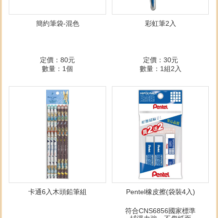
簡約筆袋-混色
彩虹筆2入
定價：80元
定價：30元
數量：1個
數量：1組2入
卡通6入木頭鉛筆組
Pentel橡皮擦(袋裝4入)
符合CNS6856國家標準