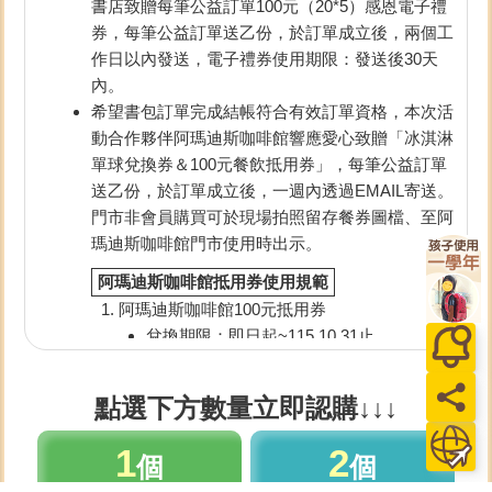
書店致贈每筆公益訂單100元（20*5）感恩電子禮
券，每筆公益訂單送乙份，於訂單成立後，兩個工
作日以內發送，電子禮券使用期限：發送後30天
內。
希望書包訂單完成結帳符合有效訂單資格，本次活
動合作夥伴阿瑪迪斯咖啡館響應愛心致贈「冰淇淋
單球兌換券＆100元餐飲抵用券」，每筆公益訂單
送乙份，於訂單成立後，一週內透過EMAIL寄送。
門市非會員購買可於現場拍照留存餐券圖檔、至阿
瑪迪斯咖啡館門市使用時出示。
阿瑪迪斯咖啡館抵用券使用規範
阿瑪迪斯咖啡館100元抵用券
兌換期限：即日起~115.10.31止
限單筆結帳金額滿1,000元使用，不可累
折。（內用/外帶皆適用，恕不與其他優惠
點選下方數量立即認購↓↓↓
活動、點數折抵併用）
結帳前請先出示本券告知櫃檯人員折抵。
1
2
個
個
本券為贈品券，折抵金額不開立發票，不