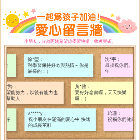
小朋友，叔叔阿姨希望你學習快樂，收穫豐碩。
徐*瑩：
沈*宇：
對學習保持好奇與熱情～你是
叔叔祝你們。有一個美好的童
最棒的：）
年
朱*羚：
黃*雅：
學習，
希望能努力，以後有能力也
要好好念書喔，天
可幫助人
喔：）
s*****y：
珆珊：
祝小朋友在滿滿的愛心中 快速
祝福你們健康平安長大
的成長茁壯