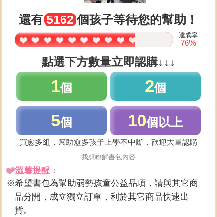
還有
5162
個孩子等待您的幫助！
達成率
76
%
點選下方數量立即認購↓↓↓
1
2
個
個
5
10
個
個以上
買愈多組，幫助愈多孩子上學不中斷，歡迎大量認購
我想瞭解書包內容
溫馨提醒：
希望書包為幫助弱勢孩童公益品項，請與其它商
品分開，成立獨立訂單，利於其它商品快速出
貨。