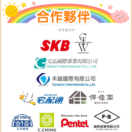
*依筆畫排序