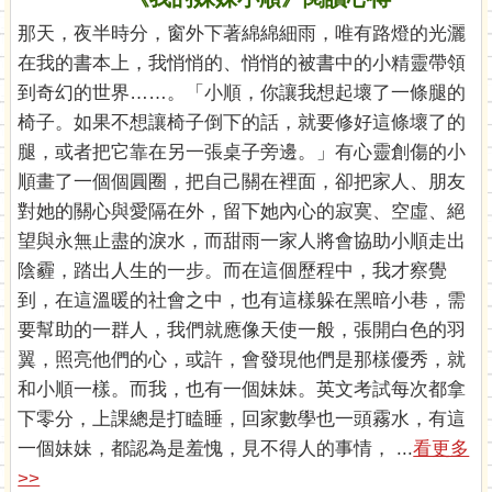
那天，夜半時分，窗外下著綿綿細雨，唯有路燈的光灑
在我的書本上，我悄悄的、悄悄的被書中的小精靈帶領
到奇幻的世界……。「小順，你讓我想起壞了一條腿的
椅子。如果不想讓椅子倒下的話，就要修好這條壞了的
腿，或者把它靠在另一張桌子旁邊。」有心靈創傷的小
順畫了一個個圓圈，把自己關在裡面，卻把家人、朋友
對她的關心與愛隔在外，留下她內心的寂寞、空虛、絕
望與永無止盡的淚水，而甜雨一家人將會協助小順走出
陰霾，踏出人生的一步。而在這個歷程中，我才察覺
到，在這溫暖的社會之中，也有這樣躲在黑暗小巷，需
要幫助的一群人，我們就應像天使一般，張開白色的羽
翼，照亮他們的心，或許，會發現他們是那樣優秀，就
和小順一樣。而我，也有一個妹妹。英文考試每次都拿
下零分，上課總是打瞌睡，回家數學也一頭霧水，有這
一個妹妹，都認為是羞愧，見不得人的事情， ...
看更多
>>