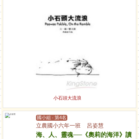
小石頭大流浪
國小組 ‧ 第4名
立農國小六年一班 呂姿慧
海、人、靈魂──《奧莉的海洋》讀