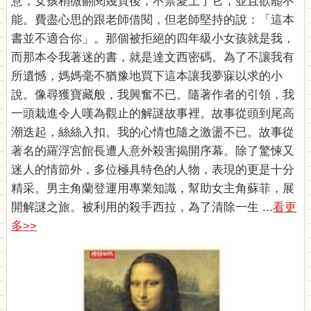
意，女孩稍微翻閱幾頁後，不禁愛上了它，並且欲罷不
能。費盡心思的跟老師借閱，但老師堅持的說：「這本
書並不適合你」。那個被拒絕的四年級小女孩就是我，
而那本令我著迷的書，就是達文西密碼。為了不讓我有
所遺憾，媽媽毫不猶豫地買下這本讓我夢寐以求的小
說。像尋獲寶藏般，我興奮不已。隨著作者的引領，我
一頭栽進令人嘆為觀止的解謎故事裡。故事從頭到尾高
潮迭起，絲絲入扣。我的心情也隨之激盪不已。故事從
著名的羅浮宮館長遭人意外殺害揭開序幕。除了驚悚又
迷人的情節外，多位極具特色的人物，表現的更是十分
精采。男主角蘭登運用專業知識，幫助女主角蘇菲，展
開解謎之旅。被利用的殺手西拉，為了清除一生 ...
看更
多>>