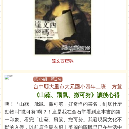
達文西密碼
國小組 ‧ 第2名
台中縣大里市大元國小四年二班 方荳
《山藸、飛鼠、撒可努》讀後心得
咦！「山藸、飛鼠、撒可努」好奇怪的書名，到底什麼
動物叫“撒可努”啊？！這是我在金石堂看到這本書的第
一印象。看完「山藸、飛鼠、撒可努」我發現異文化不
斷的入侵，以前原住民衣服上美麗的圖騰早已在生活中