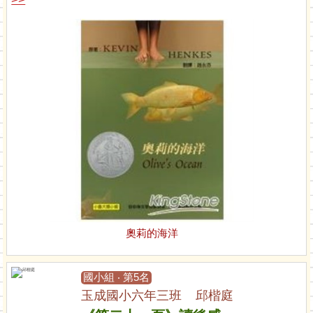
奧莉的海洋
國小組 ‧ 第5名
玉成國小六年三班 邱楷庭