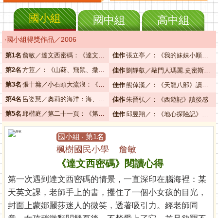
國小組
國中組
高中組
‧國小組得獎作品／2006
第1名
詹敏／達文西密碼：《達文西密碼》閱讀心得
佳作
張立亭／：《我的妹妹小順》閱讀心得
第2名
方荳／：《山藸、飛鼠、撒可努》讀後心得
佳作
劉靜叡／敲門人瑪麗.史密斯：《敲門人瑪麗‧史密斯》閱讀心得
第3名
張十墉／小石頭大流浪：《小石頭大流浪》讀後感
佳作
熊倬漢／：《天龍八部》讀書心得
第4名
呂姿慧／奧莉的海洋：海、人、靈魂──《奧莉的海洋》讀後感
佳作
朱晉弘／：《西遊記》讀後感
第5名
邱楷庭／第二十一頁：《第二十一頁》讀後感
佳作
邱昱翔／：《地心探險記》讀後感
國小組 ‧ 第1名
楓樹國民小學 詹敏
《達文西密碼》閱讀心得
第一次遇到達文西密碼的情景，一直深印在腦海裡：某
天英文課，老師手上的書，攫住了一個小女孩的目光，
封面上蒙娜麗莎迷人的微笑，透著吸引力。經老師同