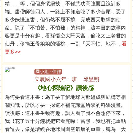
精……等，個個身懷絕技，不僅武功高強而且詭計多
端。唐僧師徒四人，一路上不知道吃了多少苦頭，受了
多少妖怪迫害，但仍然不屈不撓，完成西天取經的使
命。除了「不怕苦、不怕難」的精神，這本書的故事內
容更是十分有趣，看孫悟空大鬧天宮，偷吃太上老君的
仙丹，偷摘王母娘娘的蟠桃，一副「天不怕、地不 ...
看
更多>>
國小組 ‧ 佳作
立農國小六年一班 邱昱翔
《地心探險記》讀後感
為何要看這本書：為了要了解地球內部組成與結構等相
關知識，所以才要一探這本補充課堂所學的科學漫畫。
讀後感：這本書生動有趣，讓人看了就不會想停下來，
我只花了五十分鐘就把它看完囉！當然，我也有把重點
看進去，像是環繞在地球周圍空氣層的重量，稱為「大