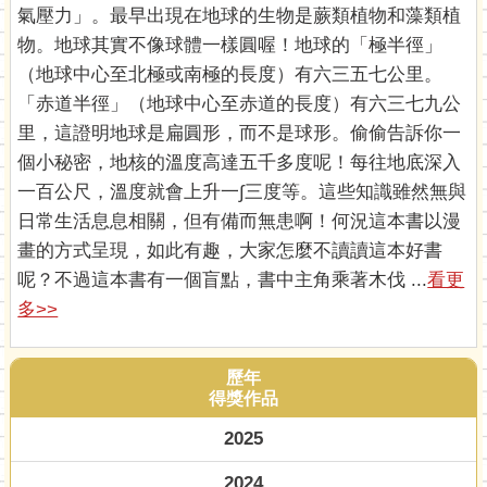
氣壓力」。最早出現在地球的生物是蕨類植物和藻類植
物。地球其實不像球體一樣圓喔！地球的「極半徑」
（地球中心至北極或南極的長度）有六三五七公里。
「赤道半徑」（地球中心至赤道的長度）有六三七九公
里，這證明地球是扁圓形，而不是球形。偷偷告訴你一
個小秘密，地核的溫度高達五千多度呢！每往地底深入
一百公尺，溫度就會上升一∫三度等。這些知識雖然無與
日常生活息息相關，但有備而無患啊！何況這本書以漫
畫的方式呈現，如此有趣，大家怎麼不讀讀這本好書
呢？不過這本書有一個盲點，書中主角乘著木伐 ...
看更
多>>
歷年
得獎作品
2025
2024