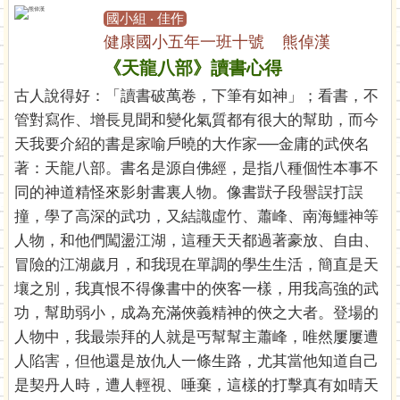
國小組 ‧ 佳作
健康國小五年一班十號 熊倬漢
《天龍八部》讀書心得
古人說得好：「讀書破萬卷，下筆有如神」；看書，不
管對寫作、增長見聞和變化氣質都有很大的幫助，而今
天我要介紹的書是家喻戶曉的大作家──金庸的武俠名
著：天龍八部。書名是源自佛經，是指八種個性本事不
同的神道精怪來影射書裏人物。像書獃子段譽誤打誤
撞，學了高深的武功，又結識虛竹、蕭峰、南海鱷神等
人物，和他們闖盪江湖，這種天天都過著豪放、自由、
冒險的江湖歲月，和我現在單調的學生生活，簡直是天
壤之別，我真恨不得像書中的俠客一樣，用我高強的武
功，幫助弱小，成為充滿俠義精神的俠之大者。登場的
人物中，我最崇拜的人就是丐幫幫主蕭峰，唯然屢屢遭
人陷害，但他還是放仇人一條生路，尤其當他知道自己
是契丹人時，遭人輕視、唾棄，這樣的打擊真有如晴天