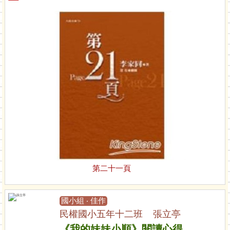
第二十一頁
國小組 ‧ 佳作
民權國小五年十二班 張立亭
《我的妹妹小順》閱讀心得