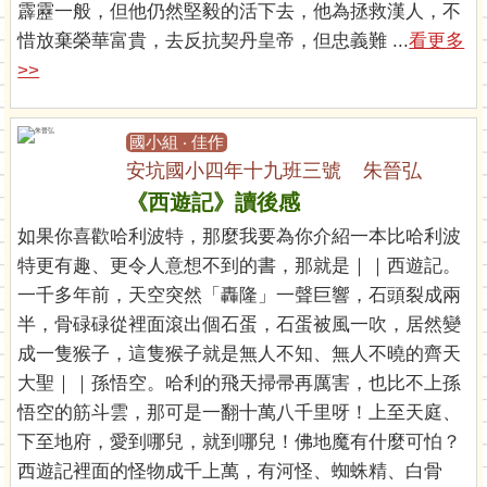
霹靂一般，但他仍然堅毅的活下去，他為拯救漢人，不
惜放棄榮華富貴，去反抗契丹皇帝，但忠義難 ...
看更多
>>
國小組 ‧ 佳作
安坑國小四年十九班三號 朱晉弘
《西遊記》讀後感
如果你喜歡哈利波特，那麼我要為你介紹一本比哈利波
特更有趣、更令人意想不到的書，那就是｜｜西遊記。
一千多年前，天空突然「轟隆」一聲巨響，石頭裂成兩
半，骨碌碌從裡面滾出個石蛋，石蛋被風一吹，居然變
成一隻猴子，這隻猴子就是無人不知、無人不曉的齊天
大聖｜｜孫悟空。哈利的飛天掃帚再厲害，也比不上孫
悟空的筋斗雲，那可是一翻十萬八千里呀！上至天庭、
下至地府，愛到哪兒，就到哪兒！佛地魔有什麼可怕？
西遊記裡面的怪物成千上萬，有河怪、蜘蛛精、白骨