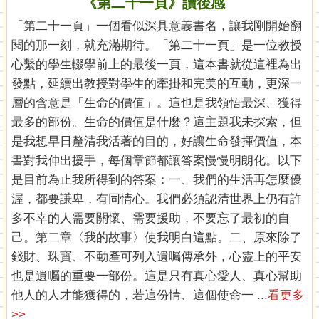
《第二十一頁》讀後感
「第二十一頁」一個看似深具意義書名，讓我剛開始翻
閱的那一刻，就充滿期待。「第二十一頁」是一位教授
心繫的學生輟學前上的最後一頁，這本書就從這裡為出
發點，延續出教授對學生的牽掛和完美的互動，更深一
層的含意是「生命的價值」。這也是我領悟最深、獲得
最多的部份。生命的價值是什麼？這主題我未探索，但
是我想早日釐清我活著的目的，好讓生命發揮價值，本
書對我伸出援手，每個章節都讓答案慢慢明朗化。以下
是目前為止我所得到的答案：一、我們的生活再怎麼優
渥，都要謙卑，有同情心。我們必須認清世界上仍有許
多不幸的人需要關懷、需要援助，不要忘了最初的自
己。第二章〈我的故事〉使我明白這點。二、原來除了
錢財、珠寶、不動產可列入遺囑傳承外，心靈上的平安
也是遺囑的重要一部份。這是只有真心愛人、真心幫助
他人的人才能獲得的，若這份情、這個使命一 ...
看更多
>>