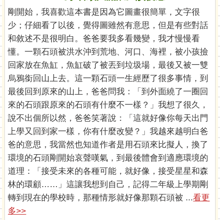
剛開始，我喜歡這本書是因為它圖畫很簡單，文字很
少；仔細看了以後，覺得圖雖然有意思，但是有些對話
和敘述不是很明白。爸爸要我多看幾變，我才慢慢看
懂。一顆石頭被洪水沖到荒地、河口、海裡，被小孩撿
回家放在魚缸，魚缸破了被丟到垃圾場，最後又被一雙
烏鴉銜回山上去。這一顆石頭一生經歷了很多事情，到
最後回到原來的山上，爸爸問我：「到外面繞了一圈回
來的石頭跟原來的石頭有什麼不一樣？」我想了很久，
說不出個所以然，爸爸笑著說：「這就好像你每天出門
上學又回到家一樣，你有什麼改變？」我越來越明白爸
爸的意思，我當然也知道作者是用石頭來比擬人，換了
環境的石頭剛開始哀聲嘆氣，到最後體會到適應環境的
道理：「接受未來的各種可能，就好像，接受星星和森
林的環顧……」這讓我想到自己，記得二年級上學期剛
轉到現在的學校時，那種情形就好像那顆石頭被 ...
看更
多>>