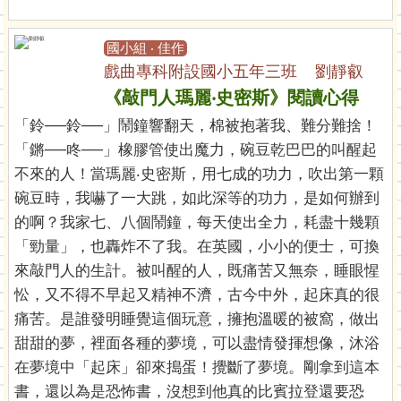
國小組 ‧ 佳作
戲曲專科附設國小五年三班 劉靜叡
《敲門人瑪麗‧史密斯》閱讀心得
「鈴──鈴──」鬧鐘響翻天，棉被抱著我、難分難捨！
「鏘──咚──」橡膠管使出魔力，碗豆乾巴巴的叫醒起
不來的人！當瑪麗‧史密斯，用七成的功力，吹出第一顆
碗豆時，我嚇了一大跳，如此深等的功力，是如何辦到
的啊？我家七、八個鬧鐘，每天使出全力，耗盡十幾顆
「勁量」，也轟炸不了我。在英國，小小的便士，可換
來敲門人的生計。被叫醒的人，既痛苦又無奈，睡眼惺
忪，又不得不早起又精神不濟，古今中外，起床真的很
痛苦。是誰發明睡覺這個玩意，擁抱溫暖的被窩，做出
甜甜的夢，裡面各種的夢境，可以盡情發揮想像，沐浴
在夢境中「起床」卻來搗蛋！攪斷了夢境。剛拿到這本
書，還以為是恐怖書，沒想到他真的比賓拉登還要恐