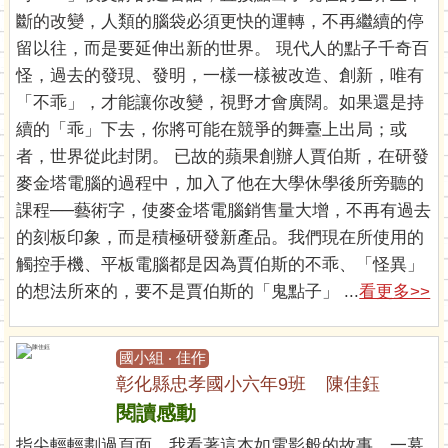
斷的改變，人類的腦袋必須更快的運轉，不再繼續的停
留以往，而是要延伸出新的世界。 現代人的點子千奇百
怪，過去的發現、發明，一樣一樣被改造、創新，唯有
「不乖」，才能讓你改變，視野才會廣闊。如果還是持
續的「乖」下去，你將可能在競爭的舞臺上出局；或
者，世界從此封閉。 已故的蘋果創辦人賈伯斯，在研發
麥金塔電腦的過程中，加入了他在大學休學後所旁聽的
課程──藝術字，使麥金塔電腦銷售量大增，不再有過去
的刻板印象，而是積極研發新產品。我們現在所使用的
觸控手機、平板電腦都是因為賈伯斯的不乖、「怪異」
的想法所來的，要不是賈伯斯的「鬼點子」 ...
看更多>>
國小組 ‧ 佳作
彰化縣忠孝國小六年9班 陳佳鈺
閱讀感動
指尖輕輕劃過頁面，我看著這本如電影般的故事，一幕