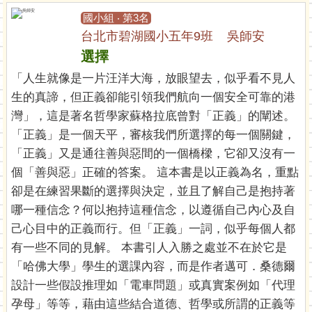
國小組 ‧ 第3名
台北市碧湖國小五年9班 吳師安
選擇
「人生就像是一片汪洋大海，放眼望去，似乎看不見人
生的真諦，但正義卻能引領我們航向一個安全可靠的港
灣」，這是著名哲學家蘇格拉底曾對「正義」的闡述。
「正義」是一個天平，審核我們所選擇的每一個關鍵，
「正義」又是通往善與惡間的一個橋樑，它卻又沒有一
個「善與惡」正確的答案。 這本書是以正義為名，重點
卻是在練習果斷的選擇與決定，並且了解自己是抱持著
哪一種信念？何以抱持這種信念，以遵循自己內心及自
己心目中的正義而行。但「正義」一詞，似乎每個人都
有一些不同的見解。 本書引人入勝之處並不在於它是
「哈佛大學」學生的選課內容，而是作者邁可．桑德爾
設計一些假設推理如「電車問題」或真實案例如「代理
孕母」等等，藉由這些結合道德、哲學或所謂的正義等