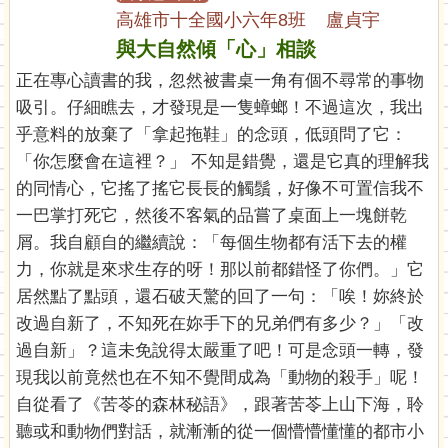
高雄市十全國小六年8班 盧貞宇
與大自然傾「心」相談
正在專心讀書的我，忽然被書桌一角有個不尋常的事物
吸引。仔細瞧去，才發現是一隻蟑螂！不過這次，我出
乎意料的放棄了「拿起拖鞋」的念頭，低頭問了它：
「你怎麼會在這裡？」 不知是錯覺，還是它真的理解我
的同情心，它搖了搖它長長的觸鬚，好像不可置信我不
一巴掌打死它，然後不客氣的品嘗了桌面上一塊餅乾
屑。我自顧自的繼續說：「每個生物都有活下去的權
力，你就是來求生存的呀！那以前都錯怪了你們。」它
居然點了點頭，還石破天驚的回了一句：「唉！妳終於
改過自新了，不知死在妳手下的兄弟們有多少？」「改
過自新」？這未免說得太嚴重了吧！可是念頭一轉，發
現我以前竟然也在不知不覺間成為「動物的殺手」呢！
自從看了《苦苓的森林秘語》，跟著苦苓上山下海，聆
聽或和動物們對話，就漸漸的從一個懵懵懂懂的都市小