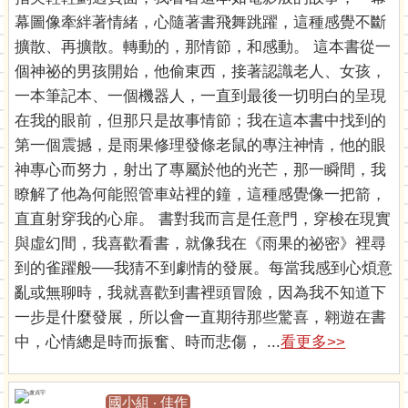
幕圖像牽絆著情緒，心隨著書飛舞跳躍，這種感覺不斷
擴散、再擴散。轉動的，那情節，和感動。 這本書從一
個神祕的男孩開始，他偷東西，接著認識老人、女孩，
一本筆記本、一個機器人，一直到最後一切明白的呈現
在我的眼前，但那只是故事情節；我在這本書中找到的
第一個震撼，是雨果修理發條老鼠的專注神情，他的眼
神專心而努力，射出了專屬於他的光芒，那一瞬間，我
瞭解了他為何能照管車站裡的鐘，這種感覺像一把箭，
直直射穿我的心扉。 書對我而言是任意門，穿梭在現實
與虛幻間，我喜歡看書，就像我在《雨果的祕密》裡尋
到的雀躍般──我猜不到劇情的發展。每當我感到心煩意
亂或無聊時，我就喜歡到書裡頭冒險，因為我不知道下
一步是什麼發展，所以會一直期待那些驚喜，翱遊在書
中，心情總是時而振奮、時而悲傷， ...
看更多>>
國小組 ‧ 佳作