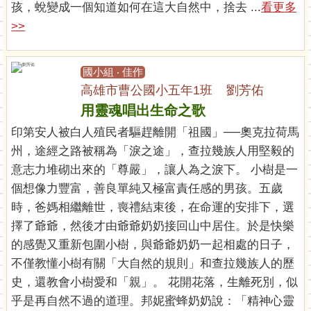
孩，蛻變成一個知道如何在這大自然中，捨去 ...
看更多
>>
國小組 ‧ 佳作
高雄市曹公國小五年1班 劉芳佑
用靈魂唱出生命之歌
印第安人被白人殖民者驅趕離開「祖國」──奧克拉荷馬
州，途經之路被稱為「淚之途」，查拉幾族人用堅毅的
意志力堆砌出來的「尊嚴」，讓人為之淚下。 小樹是一
個想像力豐富，善良單純又極富責任感的男孩。五歲
時，爸媽相繼離世，喪禮結束後，在命運的安排下，選
擇了爺爺，然後才由爺爺奶奶接回山中居住。於是快樂
的感覺又重新包圍小樹，與爺爺奶奶一起相處的日子，
不僅教懂小樹有關「大自然的規則」和查拉幾族人的歷
史，還教會小樹愛和「親」。 花開花落，生離死別，似
乎是再自然不過的道理。邦妮蜜蜂奶奶說：「精神心靈