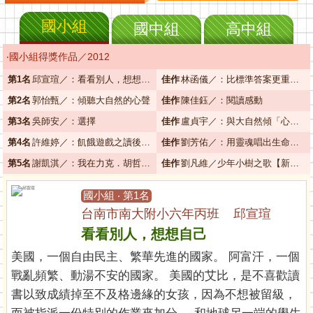
國小組
國中組
高中組
‧國小組得獎作品／2012
第1名
邱宣瑄／：看看別人，想想自己
佳作
林函儀／：比標準答案更重要的事
第2名
郭怡甄／：傾聽大自然的心聲
佳作
陳佳鈺／：閱讀感動
第3名
吳師安／：選擇
佳作
盧貞宇／：與大自然傾「心」相談
第4名
許維婷／：飢餓遊戲之讀後感想
佳作
劉芳佑／：用靈魂唱出生命之歌
第5名
謝凱淇／：我在力克．胡哲身上學到的事
佳作
劉凡維／少年小樹之歌【新版】：與自然一起幸福
國小組 ‧ 第1名
台南市南大附小六年丙班 邱宣瑄
看看別人，想想自己
美國，一個自由民主、繁華先進的國家。 阿富汗，一個
戰亂頻繁、動湯不安的國家。 美國的艾比，是不喜歡讀
書以致成績掉至不及格邊緣的女孩，因為不想被留級，