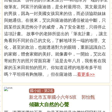
而被指派一份特別的作業來加分──和地球另一端的學生
做筆友。阿富汗的薩迪德，是全村最用功、英文最流利
的男孩，因為一封美國女孩寫來的信，而必須協助妹妹
與她通信。在後來，艾比與薩迪德的通信被迫中斷，只
因某些反美恐怖分子的威脅，為了安全著想，只得停止
這項計畫。 故事中的老師所提出的「筆友計畫」，讓主
角看到不同於自己的文化，了解地球另一端的地理、文
化，甚至於政治，也能透過對方的眼睛，重新認識自己
的家鄉，體會家鄉的美好。就像書中，一開始，艾比在
寄給對方的照片背面寫著「這是去年八月，我爸爸在我
家的玉米田前拍的照片。你知道這裡的地形有多平坦
嗎？平坦得有夠無聊。」但在薩迪德 ...
看更多>>
國小組 ‧ 第2名
新北市五華國小六年5班 郭怡甄
傾聽大自然的心聲