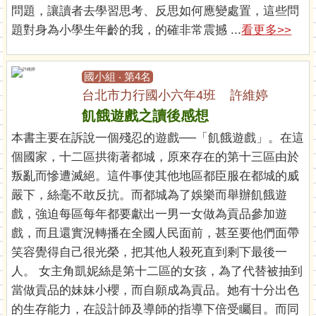
問題，讓讀者去學習思考、反思如何應變處置，這些問
題對身為小學生年齡的我，的確非常震撼 ...
看更多>>
國小組 ‧ 第4名
台北市力行國小六年4班 許維婷
飢餓遊戲之讀後感想
本書主要在訴說一個殘忍的遊戲──「飢餓遊戲」。在這
個國家，十二區拱衛著都城，原來存在的第十三區由於
叛亂而慘遭滅絕。這件事使其他地區都臣服在都城的威
嚴下，絲毫不敢反抗。而都城為了娛樂而舉辦飢餓遊
戲，強迫每區每年都要獻出一男一女做為貢品參加遊
戲，而且還實況轉播在全國人民面前，甚至要他們面帶
笑容覺得自己很光榮，把其他人殺死直到剩下最後一
人。 女主角凱妮絲是第十二區的女孩，為了代替被抽到
當做貢品的妹妹小櫻，而自願成為貢品。她有十分出色
的生存能力，在設計師及導師的指導下倍受矚目。而同