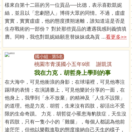
樣來自第十二區的另一位貢品──比德，表示喜歡凱妮
絲，並且以「悲劇戀人」博得大眾的同情。不過，虛虛
實實，實實虛虛，他的態度撲朔迷離，誰知道這是否是
生存戰術的一部份？ 對於那些貢品的遭遇我感到義憤填
膺。同時，我也對凱妮絲願意替妹妹成為貢 ...
看更多>>
國小組 ‧ 第5名
桃園市青溪國小五年9班 謝凱淇
我在力克．胡哲身上學到的事
在大海中，可見他衝浪的身影；在球場裡，可見他專注
踢球的表情；在演講臺上，可見他樂於分享的一面，在
他身上，我學到「永不放棄」的精神及「人生不設限」
的道理。他是力克．胡哲，生來沒有四肢，卻活出不受
限的生命奇蹟。 力克．胡哲從小罹患海豹肢症，天生沒
有四肢，只有一隻小小的「雞腿」，每個人都認為他前
途茫茫，但他以樂觀進取的態度接納自己天生的樣子，