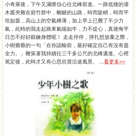
小奇萊後，下午又滿懷信心往北峰前進。一路低矮的灌
木叢夾雜在箭竹群中，蜿蜒的山路，時而陡峭，時而平
坦如茵，高山上的空氣稀薄，加上早上已費了不少力
氣，此時的我走起路來氣喘如牛，力不從心，真後悔平
日怎不好好鍛鍊身體呢！ 走走停停，掙扎想放棄之際，
小樹爺爺的一句「在你認輸前，最好確定自己有沒有盡
全力。」鞭策著我持續往三千多公尺的北峰邁進。心裡
篤定後，此時才又有心思欣賞沿途風景。 ...
看更多>>