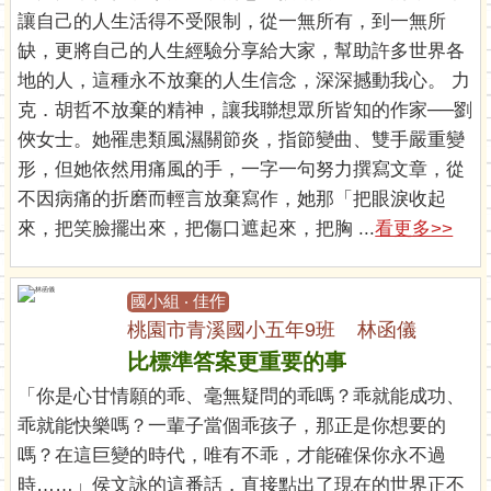
讓自己的人生活得不受限制，從一無所有，到一無所
缺，更將自己的人生經驗分享給大家，幫助許多世界各
地的人，這種永不放棄的人生信念，深深撼動我心。 力
克．胡哲不放棄的精神，讓我聯想眾所皆知的作家──劉
俠女士。她罹患類風濕關節炎，指節變曲、雙手嚴重變
形，但她依然用痛風的手，一字一句努力撰寫文章，從
不因病痛的折磨而輕言放棄寫作，她那「把眼淚收起
來，把笑臉擺出來，把傷口遮起來，把胸 ...
看更多>>
國小組 ‧ 佳作
桃園市青溪國小五年9班 林函儀
比標準答案更重要的事
「你是心甘情願的乖、毫無疑問的乖嗎？乖就能成功、
乖就能快樂嗎？一輩子當個乖孩子，那正是你想要的
嗎？在這巨變的時代，唯有不乖，才能確保你永不過
時……」侯文詠的這番話，直接點出了現在的世界正不