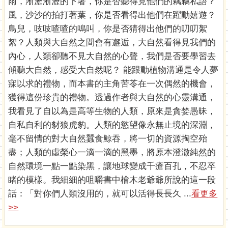
雨，淅瀝淅瀝的下著，你是否聽得見他們的竊竊私語？
風，沙沙的拍打著葉，你是否看得出他們在躍動嬉遊？
鳥兒，吱吱喳喳的鳴叫，你是否猜得出他們的叨叨絮
絮？人類與大自然之間會有邂逅，大自然看得見我們的
內心，人類卻聽不見大自然的心聲，我們是否要學習去
傾聽大自然，感受大自然呢？ 能跟動植物溝通是令人夢
寐以求的禮物，而本書的主角苦苓在一次偶然的機會，
獲得這份珍貴的禮物。透過作者與大自然的心靈溝通，
我看見了自以為是高等生物的人類，原來是貪婪愚昧，
自私自利的豺狼虎豹。人類的慾望像永無止境的深淵，
毫不留情的對大自然蠶食鯨吞，將一切的資源掏空殆
盡；人類的虛榮心一滴一滴的黑墨，將原本澄澈純然的
自然環境一點一點染黑，讓地球變成千瘡百孔，不忍卒
睹的模樣。我細細的咀嚼書中檜木老爺爺所說的這一段
話：「對你們人類沒用的，就可以活得長長久 ...
看更多
>>