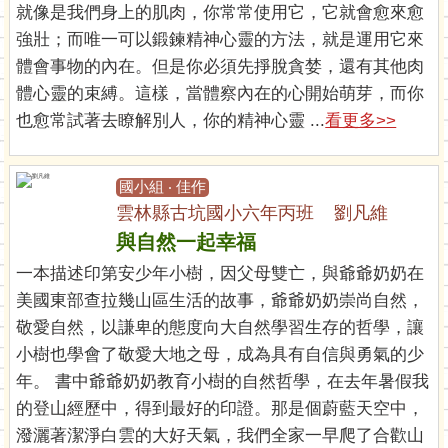
就像是我們身上的肌肉，你常常使用它，它就會愈來愈
強壯；而唯一可以鍛鍊精神心靈的方法，就是運用它來
體會事物的內在。但是你必須先掙脫貪婪，還有其他肉
體心靈的束縛。這樣，當體察內在的心開始萌芽，而你
也愈常試著去瞭解別人，你的精神心靈 ...
看更多>>
國小組 ‧ 佳作
雲林縣古坑國小六年丙班 劉凡維
與自然一起幸福
一本描述印第安少年小樹，因父母雙亡，與爺爺奶奶在
美國東部查拉幾山區生活的故事，爺爺奶奶崇尚自然，
敬愛自然，以謙卑的態度向大自然學習生存的哲學，讓
小樹也學會了敬愛大地之母，成為具有自信與勇氣的少
年。 書中爺爺奶奶教育小樹的自然哲學，在去年暑假我
的登山經歷中，得到最好的印證。那是個蔚藍天空中，
潑灑著潔淨白雲的大好天氣，我們全家一早爬了合歡山