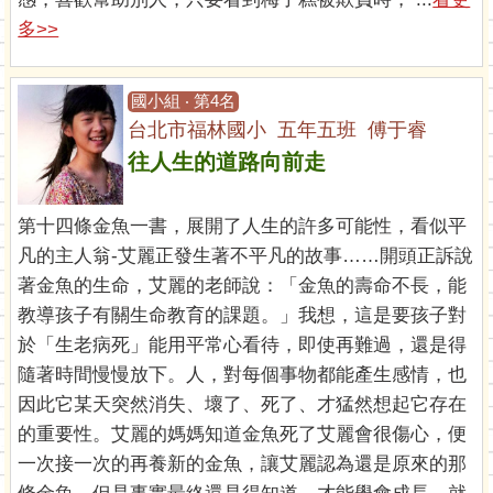
多>>
國小組 ‧ 第4名
台北市福林國小 五年五班 傅于睿
往人生的道路向前走
第十四條金魚一書，展開了人生的許多可能性，看似平
凡的主人翁-艾麗正發生著不平凡的故事……開頭正訴說
著金魚的生命，艾麗的老師說：「金魚的壽命不長，能
教導孩子有關生命教育的課題。」我想，這是要孩子對
於「生老病死」能用平常心看待，即使再難過，還是得
隨著時間慢慢放下。人，對每個事物都能產生感情，也
因此它某天突然消失、壞了、死了、才猛然想起它存在
的重要性。艾麗的媽媽知道金魚死了艾麗會很傷心，便
一次接一次的再養新的金魚，讓艾麗認為還是原來的那