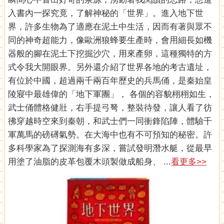
入書內一探究竟，了解神秘的「世界」。進入地下世
界，許多生物為了適應在泥土中生活，因而有著與眾不
同的神奇超能力，像歐洲狼蜂要生產時，會用細長如機
器般的腳在泥土下挖掘沙穴，用來產卵，這種獨特的方
式令我大開眼界。另外還介紹了世界各地的考古遺址，
有位於中國，超過兩千兩百年歷史的兵馬俑，是秦始皇
陵寢中最雄偉的「地下軍團」， 各個的容貌栩栩如生，
武士俑體格健壯，右手提弓弩，整裝待發，讓人看了彷
彿穿越時空來到秦朝，和武士們一同衝鋒陷陣，體驗千
軍萬馬的磅礡氣勢。在大海中也有不可預知的秘密。許
多科學家為了探測海有多深，嘗試發明潛水艇，從最早
用塗了油脂的皮革包覆木頭製做成船身、 ...
看更多>>