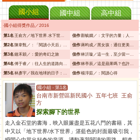
國小組
國中組
高中組
‧國小組得獎作品／2016
第1名
王俞方／地下世界.水下世界-手繪風《地圖》作者群2016新作：探索腳下的世界
佳作
顏毓嫺／：文字的力量；人性的深奧
第2名
陳韋甄／：「閱讀小天后」閱讀心得
佳作
蔣昀成／黑女孩：通往更美好的世界
第3名
鐘禾穎／：愛的奇幻之旅
佳作
林沂璇／這一生，至少當一次傻瓜：木村阿公的奇蹟蘋果：築夢的勇氣
第4名
傅于睿／：往人生的道路向前走
佳作
林亭辰／這是蘋果嗎？也許是喔：這是心得嗎？也許是．ㄛ！
第5名
林彥宇／我在地球的日子：愛是宇宙最大的力量
佳作
楊淳茹／：閱讀心得
國小組 ‧ 第1名
台南市新營區新民國小 五年七班 王俞
方
探索腳下的世界
走入金石堂的書海，映入眼簾盡是五花八門的書籍，其
中又以「地下世界/水下世界」湛藍色的封面最吸引我，
瞬間心中冒出好奇的泉源，湧動著我閱讀的思路，想進