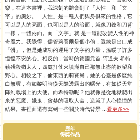
樂，在這本書裡，我深刻的體會到了「人性」和「文
字」的奧妙。「人性」是一種人們與身俱來的性格，它
可以是人的亮面，也可以是人的暗面，就像刀鋒和刀背
一樣，一體兩面。而「文字」就 是一道能改變人性的神
奇魔力。我覺得，儘管莉賽爾是個小偷，還總是出口成
「髒」，但是她成功的運用了文字的力量，溫暖了許多
惶惶不安的心。相反的，當時的德國元首-阿道夫.希特
勒殘殺猶太人，四處打仗來填滿自己那無止盡的欲望和
野心。相較之下，偷東西的莉賽爾，她的心靈是多麼純
白無瑕，有如黎明時從天際透露出的曙光，有如從天堂
降到戰場上的天使。而希特勒呢？他就像是從地獄爬出
來的惡魔、餓鬼，貪婪的吸取人命，造就了人心惶惶的
結果。書裡面還有寫到一些關於時代背景 ...
看更多>>
歷年
得獎作品