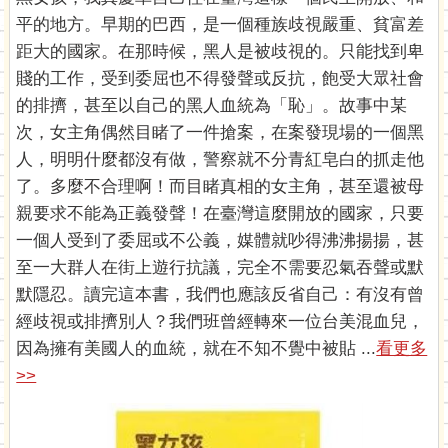
平的地方。早期的巴西，是一個種族歧視嚴重、貧富差
距大的國家。在那時候，黑人是被歧視的。只能找到卑
賤的工作，受到委屈也不得發聲或反抗，飽受大眾社會
的排擠，甚至以自己的黑人血統為「恥」。故事中某
次，女主角偶然目睹了一件搶案，在案發現場的一個黑
人，明明什麼都沒有做，警察就不分青紅皂白的抓走他
了。多麼不合理啊！而目睹真相的女主角，甚至還被母
親要求不能為正義發聲！在臺灣這麼開放的國家，只要
一個人受到了委屈或不公義，媒體就吵得沸沸揚揚，甚
至一大群人在街上遊行抗議，完全不需要忍氣吞聲或默
默隱忍。讀完這本書，我們也應該反省自己：有沒有曾
經歧視或排擠別人？我們班曾經轉來一位台美混血兒，
因為擁有美國人的血統，就在不知不覺中被貼 ...
看更多
>>