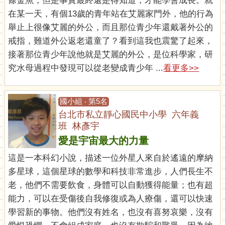
條金魚，但是事實最終還是得知道，才能學會成長。就
在某一天，有個13歲的青年站在艾麗家門外，他的行為
舉止上很像艾麗的外公，而且那位青少年還戴著外公的
戒指，難道外公返老還童了？看到這我也震驚了起來，
接著那位青少年說他就是艾麗的外公，是位科學家，研
究水母過程中發現可以從老變成青少年 ...
看更多>>
國小組 ‧ 第5名
台北市私立靜心國民中小學 六年義
班 林彥宇
愛是宇宙最大的力量
這是一本科幻小說，描述一位外星人來自於遙遠的摩納
多星球，這個星球的數學和科技非常進步，人們長生不
老，他們不需要飲食，身體可以自動獲得能量；也有超
能力，可以在受傷後自我修復或為人療傷，還可以快速
學習新的事物。他們沒有姓名，也沒有喜努哀樂，沒有