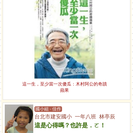
這一生，至少當一次傻瓜：木村阿公的奇蹟
蘋果
國小組 ‧ 佳作
台北市建安國小 一年八班 林亭辰
這是心得嗎？也許是．ㄛ！