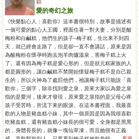
穎
愛的奇幻之旅
《快樂點心人：喜歡你》這本書很特別，故事是描述有
一個可愛的點心人王國，裡面住著一對夫妻，分別是酸
梅粉和白鹹糕，他們生的孩子–梅子糕，生出來不到四
天，就已經會走路了，但是卻一直不會講話，原來是因
為酸梅粉在懷孕時跑去泡羊肉爐溫泉，害梅子糕上火
了。還有因為梅子糕是愛心形的，但是狀元糕家族的人
都是圓形的，讓白鹹糕不禁開始懷疑梅子糕不是自己親
生的，所以火神為了處罰他們，祂讓梅子糕只能說「喜
歡你」三個字，除非找到愛之泉，原來大家以為愛之泉
指的是愛河，後來才發現，原來愛之泉指的是父母心疼
孩子受苦時，所流下來的眼淚。在這本書裡面，我最喜
歡的人物是豬血糕小妹，其中一個原因是因為我很喜歡
吃豬血糕，還有豬血糕小妹長的很可愛，全身都是黑黑
的，身體長長的，就像一塊仙草凍，而且她很有正義
感，喜歡幫助別人，只要看到梅子糕被欺負時， ...
看更