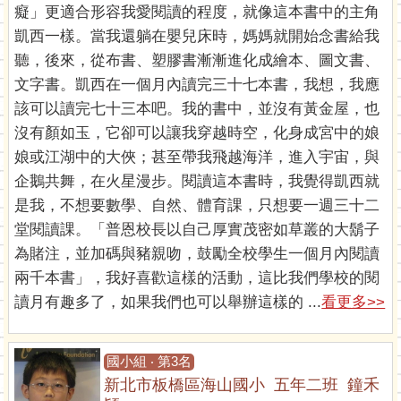
癡」更適合形容我愛閱讀的程度，就像這本書中的主角
凱西一樣。當我還躺在嬰兒床時，媽媽就開始念書給我
聽，後來，從布書、塑膠書漸漸進化成繪本、圖文書、
文字書。凱西在一個月內讀完三十七本書，我想，我應
該可以讀完七十三本吧。我的書中，並沒有黃金屋，也
沒有顏如玉，它卻可以讓我穿越時空，化身成宮中的娘
娘或江湖中的大俠；甚至帶我飛越海洋，進入宇宙，與
企鵝共舞，在火星漫步。閱讀這本書時，我覺得凱西就
是我，不想要數學、自然、體育課，只想要一週三十二
堂閱讀課。「普恩校長以自己厚實茂密如草叢的大鬍子
為賭注，並加碼與豬親吻，鼓勵全校學生一個月內閱讀
兩千本書」，我好喜歡這樣的活動，這比我們學校的閱
讀月有趣多了，如果我們也可以舉辦這樣的 ...
看更多>>
國小組 ‧ 第3名
新北市板橋區海山國小 五年二班 鐘禾