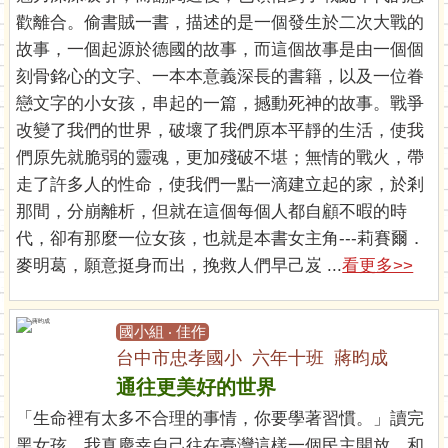
歡離合。偷書賊一書，描述的是一個發生於二次大戰的
故事，一個起源於德國的故事，而這個故事是由一個個
刻骨銘心的文字、一本本意義深長的書籍，以及一位眷
戀文字的小女孩，串起的一篇，撼動死神的故事。戰爭
改變了我們的世界，破壞了我們原本平靜的生活，使我
們原先就脆弱的靈魂，更加殘破不堪；無情的戰火，帶
走了許多人的性命，使我們一點一滴建立起的家，於剎
那間，分崩離析，但就在這個每個人都自顧不暇的時
代，卻有那麼一位女孩，也就是本書女主角---莉賽爾．
麥明葛，願意挺身而出，挽救人們早己岌 ...
看更多>>
國小組 ‧ 佳作
台中市忠孝國小 六年十班 蔣昀成
通往更美好的世界
「生命裡有太多不合理的事情，你要學著習慣。」讀完
黑女孩，我真慶幸自己往在臺灣這樣一個民主開放、和