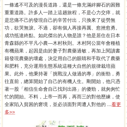
一條遙不可及的漫長道路，還是一條充滿絆腳石的困難
重重道路。許多人一踏上這趟旅程，不是心力交瘁，就
是悲痛不己的發現自己的辛苦付出，只換來了徒勞無
功，欲哭無淚。不過，卻有個人再接再厲、愈挫愈勇。
成功抵達終點。如此傑出的人物是誰？他是居住在日本
青森縣的不平凡小農—木村秋則。木村阿公當年會種植
有機蘋果，起因是由於妻子對農藥過敏，再加上閱讀書
籍發現農藥的壞處，決定用自己的眼睛和手取代了農藥
和肥料，充分運用生態系統這種大自然的規律栽培蘋
果。此外，他秉持著「挑戰沒人做過的專」的衝勁，勇
往直前，總算開始了自己的有機人生。剛開始，他只憑
著一股「相信生命會自己找到出路」的傻勁，就匆匆忙
忙的開始。不料，上帝一而再，再而三的對他歷練，使
全家陷入貧困的窘境，並必須面對周遭人對他的 ...
看更
多>>