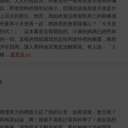
感覺。大人們告訴我：外婆去到一個有很多天使和阿彌
以，即使當時的我年紀很小，但我自認為知道天使是什
上百次的那位。然而，我始終無法將面對死亡的那種感
外婆和小天使再一起，媽媽竟然會那樣傷心？「今天是
別式！』」這本書是這樣開始的。小康的媽媽已經死掉
的一切。這樣的情節讓我想起哈利波特裡的幽靈，雖然
浮在四周，讓人覺得他其實從沒離開過。有人說：「人
...
看更多>>
靚
簡潔有力的標題引起了我的注意：如果這樣，會怎樣？
與精算結論，啊！我最不喜歡計算與科學了！就在我想
的興趣，讓我停不下翻頁的手。看似無稽之談的問題，