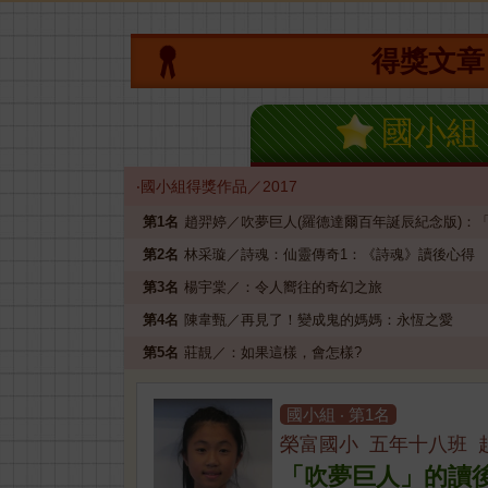
得獎文章
國小組
‧國小組得獎作品／2017
第1名
趙羿婷／吹夢巨人(羅德達爾百年誕辰紀念版)：
第2名
林采璇／詩魂：仙靈傳奇1：《詩魂》讀後心得
第3名
楊宇棠／：令人嚮往的奇幻之旅
第4名
陳韋甄／再見了！變成鬼的媽媽：永恆之愛
第5名
莊靚／：如果這樣，會怎樣?
國小組 ‧ 第1名
榮富國小 五年十八班 
「吹夢巨人」的讀