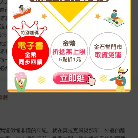
人選，但對窮人而言，這卻是唯一能圓旅行夢的工作。
自己的未來是什麼樣子；而長大後的需求，都只是多餘
陪著牧羊少年展開奇幻旅程吧！牧羊人生長在貧困的農
沒有忘記小時候的夢想，終於說動家人讓他雲遊四海。
沙漠城市就被騙光錢，幸好善心水晶商人給他工作，最
他溫暖和微笑的人，都好似送他美麗寶石的老國王。
界都會來幫忙。」這句話充滿智慧，更帶給我許多啟
每一步，都乘載著有夢卻不敢去闖的父親期盼，在萬分
具 ...
看更多>>
韋甄
我還似懂非懂的年紀。就在莫拉克風災那年，外婆的離