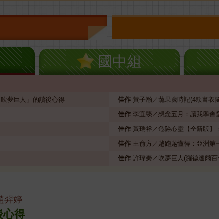
國中組
「吹夢巨人」的讀後心得
佳作
黃子瀚／蔬果歲時記(4款書衣
佳作
李宜臻／想念五月：讓我學會
佳作
黃瑞裕／危險心靈【全新版】
佳作
王俞方／越跑越懂得：亞洲第一極
佳作
許瑋秦／吹夢巨人(羅德達爾百
趙羿婷
後心得