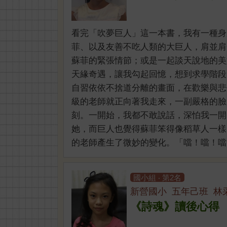
看完「吹夢巨人」這一本書，我有一種身
菲、以及友善不吃人類的大巨人，肩並肩
蘇菲的緊張情節；或是一起談天說地的美
天緣奇遇，讓我勾起回憶，想到求學階段
自習依依不捨道分離的畫面，在歡樂與悲
級的老師就正向著我走來，一副嚴格的臉
刻。一開始，我都不敢說話，深怕我一開
她，而巨人也覺得蘇菲笨得像稻草人一樣
的老師產生了微妙的變化。「噹！噹！噹！」
國小組 ‧ 第2名
新營國小 五年己班 林
《詩魂》讀後心得