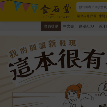
國中自修評量
東野
唯紅花綻放
奧德賽
會員獎勵
中文書
動漫ACG
親子