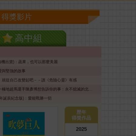
得獎影片
高中組
隨機出貨)：蔬果，也可以那麼美麗
愛與堅強的故事
：就從自己改變起吧－－讀《危險心靈》有感
地超馬選手陳彥博想告訴你的事：永不熄滅的北極星—信念
年誕辰紀念版)：愛能戰勝一切
歷年
得獎作品
2025