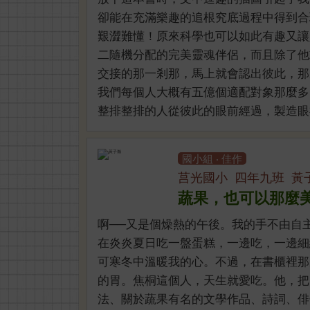
卻能在充滿樂趣的追根究底過程中得到合
艱澀難懂！原來科學也可以如此有趣又讓
二隨機分配的完美靈魂伴侶，而且除了他
交接的那一剎那，馬上就會認出彼此，那
我們每個人大概有五億個適配對象那麼多
整排整排的人從彼此的眼前經過，製造眼神 
國小組 ‧ 佳作
莒光國小 四年九班 黃
蔬果，也可以那麼
啊──又是個燥熱的午後。我的手不由自
在炎炎夏日吃一盤蛋糕，一邊吃，一邊細
可寒冬中溫暖我的心。不過，在書櫃裡那
的胃。焦桐這個人，天生就愛吃。他，把
法、關於蔬果有名的文學作品、詩詞、俳