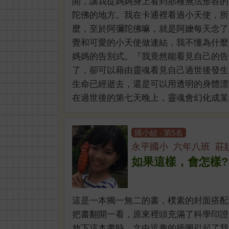
開，讓我從媽媽身上看到那種無法形容的
陀佛的地方。我在卡通裡看過小天使，所
麼，至於阿彌陀佛嘛，就是阿嬤每天念了
覺和可愛的小天使做連結，我不懂為什麼
媽媽的告別式。『我竟然能看見自己的告
了，卻可以藉由靈魂看見自己過世後發生
生命已經逝去，還是可以用透明的身體漂
在過世後的第七天晚上，靈魂會幻化成某種 
國小組 ‧ 第5名
永平國小 六年八班 莊
如果這樣，會怎樣?
這是一本獨一無二的書，樸素的封面搭配
把書翻開一看，原來裡頭充滿了科學印證
放下這本書時，文中逗趣的插圖引起了我