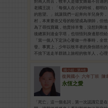
對商人而言，牧羊人是做女婿最不合適的
老國王說：「每個人在小的時候，都明白
的慾望。」就讓我們一起奔向羊兒身旁，
村，本來要依父母的盼望成為律師，但他
為了尋找寶藏，他賣掉羊隻，沒想到剛進
後總算到達金字塔，也領悟到身邊那些給
「當一個人下定決心要做一件事時，全世
發。事實上，少年以牧羊者的身份踏出的
不捨下送走羊群踏上旅程的牧羊人，心理必然
國小組 ‧ 第4名
復興國小 六年丁班 陳
永恆之愛
「死亡」這一個名詞，第一次認識它是在