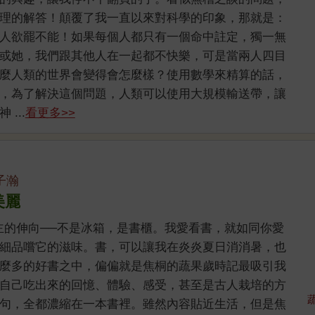
理的解答！顛覆了我一直以來對科學的印象，那就是：
人欲罷不能！如果每個人都只有一個命中註定，獨一無
或她，我們跟其他人在一起都不快樂，可是當兩人四目
麼人類的世界會變得會怎麼樣？使用數學來精算的話，
，為了解決這個問題，人類可以使用大規模輸送帶，讓
...
看更多>>
子瀚
美麗
主的伸向──不是冰箱，是書櫃。我愛看書，就如同你愛
細品嚐它的滋味。書，可以讓我在炎炎夏日消消暑，也
麼多的好書之中，偏偏就是焦桐的蔬果歲時記最吸引我
自己吃出來的回憶、體驗、感受，甚至是古人栽培的方
句，全都濃縮在一本書裡。雖然內容貼近生活，但是焦