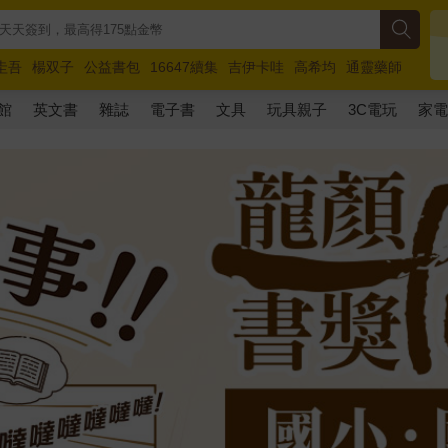
圭吾
楊双子
公益書包
16647續集
吉伊卡哇
高希均
通靈藥師
路邊攤新作
馬斯克
玩具總動員5
超慢跑
館
英文書
雜誌
電子書
文具
玩具親子
3C電玩
家