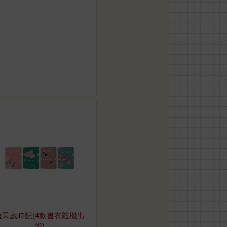
蔬果歲時記(4款書衣隨機出
貨)