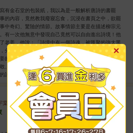
寫有金石堂的包裝紙，我以為是一般解析唐詩的書罷
事的內容，竟然教我廢寢忘食，沉浸在書頁之中，欲罷
事中奇幻、驚險的情節。故事情節主要是在描述柳宗元
。有一次他無意中發現自己竟然可以自由進出詩境！他
了老姜，他說：「詩境中有一個詩魂，被匯聚的強大黑
，分散在五首詩之中。只要根據提示找出所有魂氣，詩
姜的拜託下，宗元便在朋友的幫助下，展開一場詩境之
敢、有義氣，願意幫助自己最討厭的「詩」不被破壞，
 ...
看更多>>
宇棠
旅