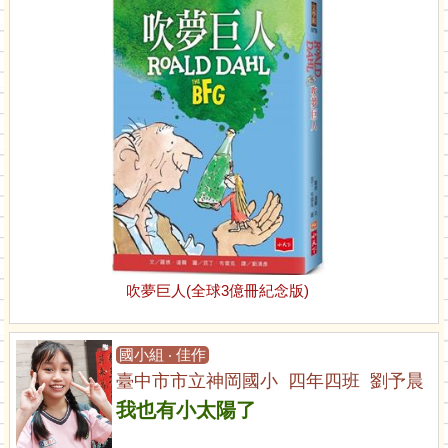
吹夢巨人(全球3億冊紀念版)
國小組 ‧ 佳作
臺中市市立神岡國小 四年四班 劉予晨
我也有小太陽了