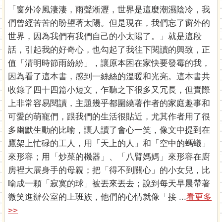
「窗外冷風淒淒，雨聲淅瀝，世界是這麼潮濕陰冷，我
們曾經苦苦的盼望著太陽。但是現在，我們忘了窗外的
世界，因為我們有我們自己的小太陽了。」就是這段
話，引起我的好奇心，也勾起了我往下閱讀的興致，正
值「清明時節雨紛紛」，讓原本困在家快要發霉的我，
因為看了這本書，感到一絲絲的溫暖和光亮。這本書共
收錄了四十四篇小短文，乍聽之下很多又冗長，但實際
上非常容易閱讀，主題幾乎都圍繞著作者的家庭趣事和
可愛的萌寵們，跟我們的生活很貼近，尤其作者用了很
多幽默生動的比喻，讓人讀了會心一笑，像文中提到在
鷹架上忙碌的工人，用「天上的人」和「空中的螞蟻」
來形容；用「炒菜的機器」、「八臂媽媽」來形容在廚
房裡大展身手的母親；把「得不到關心」的小女兒，比
喻成一顆「寂寞的球」被丟來丟去；說到每天早晨帶著
微笑進辦公室的上班族，他們的心情就像「接 ...
看更多
>>