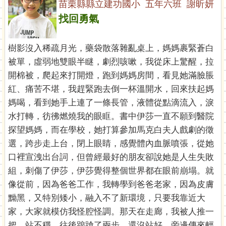
苗栗縣縣立建功國小 五年六班 謝昕妍
找回勇氣
樹影沒入稀疏月光，藥袋散落雜亂桌上，媽媽裹緊蒼白
被單，虛弱地雙眼半瞇，劇烈咳嗽，我從床上驚醒，拉
開棉被，爬起來打開燈，跑到媽媽房間，看見她滿臉脹
紅、痛苦不堪，我趕緊跑去倒一杯溫開水，回來扶起媽
媽喝，看到她手上連了一條長管，液體從點滴流入，淚
水打轉，彷彿燃燒我的眼眶。書中伊莎一直不願到醫院
探望媽媽，而在學校，她打算參加馬克白夫人戲劇的徵
選，跨步走上台，閉上眼睛，感覺體內血脈噴張，從她
口裡宣洩出台詞，但曾經最好的朋友卻說她是人生失敗
組，刺傷了伊莎，伊莎覺得整個世界都在眼前崩塌。就
像從前，因為爸爸工作，我轉學到爸爸老家，因為皮膚
黝黑，又特別矮小，融入不了新環境，只要我靠近大
家，大家就模仿我怪腔怪調。那天在走廊，我被人推一
把，站不穩，往後踉蹌了兩步，還沒站好，旁邊傳來輕