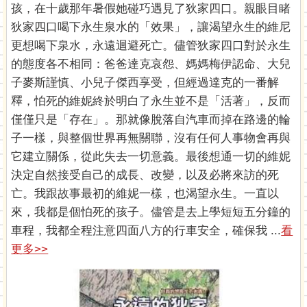
孩，在十歲那年暑假她碰巧遇見了狄家四口。親眼目睹
狄家四口喝下永生泉水的「效果」，讓渴望永生的維尼
更想喝下泉水，永遠迴避死亡。儘管狄家四口對於永生
的態度各不相同：爸爸達克哀怨、媽媽梅伊認命、大兒
子麥斯謹慎、小兒子傑西享受，但經過達克的一番解
釋，怕死的維妮終於明白了永生並不是「活著」，反而
僅僅只是「存在」。那就像脫落自汽車而掉在路邊的輪
子一樣，與整個世界再無關聯，沒有任何人事物會再與
它建立關係，從此失去一切意義。最後想通一切的維妮
決定自然接受自己的成長、改變，以及必將來訪的死
亡。我跟故事最初的維妮一樣，也渴望永生。一直以
來，我都是個怕死的孩子。儘管是去上學短短五分鐘的
車程，我都全程注意四面八方的行車安全，確保我 ...
看
更多>>