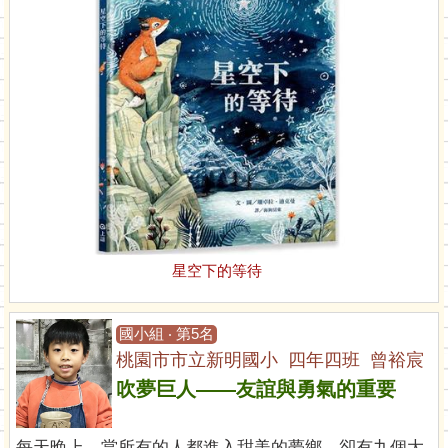
星空下的等待
國小組 ‧ 第5名
桃園市市立新明國小 四年四班 曾裕宸
吹夢巨人——友誼與勇氣的重要
每天晚上，當所有的人都進入甜美的夢鄉，卻有九個大