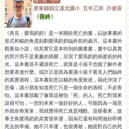
國小組 ‧ 佳作
屏東縣縣立溪北國小 五年乙班 許俊宸
〈善終〉
《再見．愛瑪奶奶》是一本關於死亡的書，以故事書的
形式和貓的角度刻劃愛瑪奶奶臨終前的歲月。這本書外
觀看似小說，但其實它是本特別的圖畫書，書中以真實
的照片而不是童趣的插圖，呈現了愛瑪奶奶病逝前的時
光。這本書並不避諱死亡，就算是小孩子也能了解作者
想要表達什麼。或許正是因為要讓小孩子看見人們臨終
的真實過程，這本書刻意以貓的角度敘述，藉此沖淡了
悲傷，讓小朋友知道死亡只是一個生命的過程，不必害
怕。這本書鼓勵了像我這種怕「死」的人。死亡對我來
說很可怕，一想到本來一個好好的人，可能因為一場意
外就命喪黃泉，我就覺得死亡真是殘酷。這樣看來，故
事主角愛瑪奶奶其實很幸運，因為它還有時間做好即將
死去的準備。她不只幸運，也很勇敢，她面對自己的死