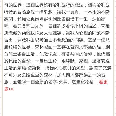
奇的世界，這個世界沒有哈利波特的魔法，但與哈利波
特特的冒險旅程一樣刺激，讓我一頁頁、一本本的不斷
翻閱，頻頻催促媽媽趕快到圖書館借下一集，深怕斷
糧。看完首部曲系列，書裡許多看似平淡的描述，背後
所隱藏的兩難抉擇及人性議題，讓我內心裡的問號不斷
冒出，開啟我去思考過去不曾想過的問題。這是一個只
屬於貓的世界，森林裡面一直存在著四大部族的貓，劃
分領土各自生活，似敵似友，有著共同的信仰，他們屬
於原始的自然。一隻出生於「兩腳獸」家裡、過著安逸
生活的家貓-羅斯提，聽從內心澎湃的渴望，誤闖了充滿
不可知及危險重重的森林，加入四大部部族之一的雷
族，並獲得一個全新的名字-火掌。這隻寵物貓 ...
看更
多>>