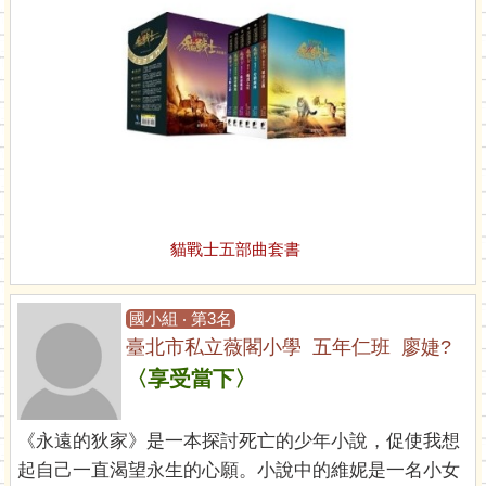
貓戰士五部曲套書
國小組 ‧ 第3名
臺北市私立薇閣小學 五年仁班 廖婕?
〈享受當下〉
《永遠的狄家》是一本探討死亡的少年小說，促使我想
起自己一直渴望永生的心願。小說中的維妮是一名小女