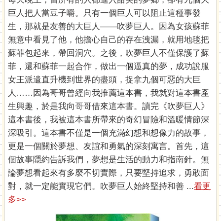
巨人把人當豆子嚼。只有一個巨人可以阻止這種事發
生，那就是友善的大巨人——吹夢巨人。因為女孩蘇菲
無意中看見了他，他擔心自己的存在洩漏，就用地毯把
蘇菲包起來，帶回洞穴。之後，吹夢巨人不僅保護了蘇
菲，還和蘇菲一起合作，做出一個逼真的夢，成功說服
女王派遣直升機到世界的盡頭，捉拿九個可惡的大巨
人……因為哥哥曾經向我推薦這本書，我就對這本書產
生興趣，於是我向哥哥借來這本書。讀完《吹夢巨人》
這本書後，我被這本書所帶來的奇幻冒險和溫暖情節深
深吸引。這本書不僅是一個充滿幻想和想像力的故事，
更是一個關於夢想、友誼和勇氣的深刻寓言。首先，這
個故事隱約告訴我們，夢想是生活的動力和指南針。無
論夢想看起來有多麼不切實際，只要堅持追求，勇敢面
對，就一定能實現它們。吹夢巨人始終堅持和善 ...
看更
多>>