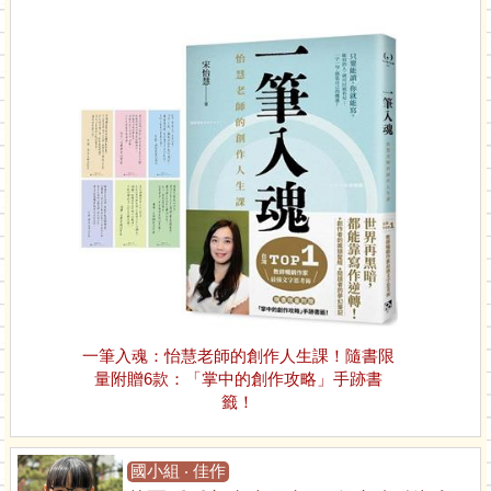
一筆入魂：怡慧老師的創作人生課！隨書限
量附贈6款：「掌中的創作攻略」手跡書
籤！
國小組 ‧ 佳作