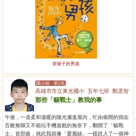
穿裙子的男孩
國小組 ‧ 第2名
高雄市市立東光國小 五年七班 鄭丞智
那些「貓戰士」教我的事
午後，一道柔和溫暖的陽光灑進屋內，忙由偷閒的我在
百般無聊又不能玩手機遊戲的無奈下，翻開了「貓戰
士」首部曲，就此我就像「愛麗絲」一樣跌入了一個神