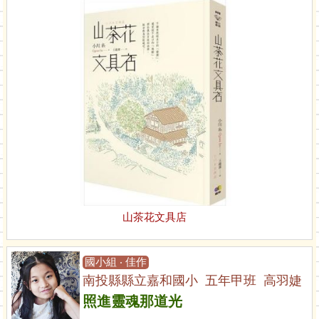
山茶花文具店
國小組 ‧ 佳作
南投縣縣立嘉和國小 五年甲班 高羽婕
照進靈魂那道光