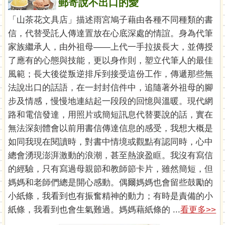
郵寄說不出口的愛
「山茶花文具店」描述雨宮鳩子藉由各種不同種類的書
信，代替受託人傳達置放在心底深處的情誼。身為代筆
家族繼承人，由外祖母——上代一手拉拔長大，並傳授
了應有的心態與技能，更以身作則，塑立代筆人的最佳
風範；長大後從叛逆排斥到接受這份工作，傳遞那些無
法說出口的話語，在一封封信件中，追隨著外祖母的腳
步及情感，慢慢地連結起一段段的回憶與溫暖。現代網
路和電信發達，用照片或簡短訊息代替要說的話，實在
無法深刻體會以前用書信傳達信息的感受，我想大概是
如同我現在閱讀時，對書中情境或觀點有認同時，心中
總會湧現澎湃激動的浪潮，甚至熱淚盈眶。我沒有寫信
的經驗，只有寫過母親節和教師節卡片，雖然簡短，但
媽媽和老師們總是開心感動。偶爾媽媽也會留些鼓勵的
小紙條，我看到也有振奮精神的動力；有時是責備的小
紙條，我看到也會生氣難過。媽媽藉紙條的 ...
看更多>>