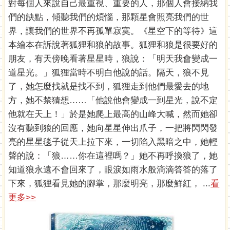
對每個人來說自己最重視、重要的人，那個人會接納我
們的缺點，傾聽我們的煩惱，那顆星會照亮我們的世
界，讓我們的世界不再孤單寂寞。《星空下的等待》這
本繪本在訴說著狐狸和狼的故事。狐狸和狼是很要好的
朋友，有天傍晚看著星星時，狼說：「明天我會變成一
道星光。」狐狸當時不明白他說的話。隔天，狼不見
了，她怎麼找就是找不到，狐狸走到他們最愛去的地
方，她不禁猜想……「他說他會變成一到星光，說不定
他就在天上！」於是她爬上最高的山峰大喊，然而她卻
沒有聽到狼的回應，她向星星伸出爪子，一把將閃閃發
亮的星星毯子從天上拉下來，一切陷入黑暗之中，她輕
聲的說：「狼……你在這裡嗎？」她不再呼換狼了，她
知道狼永遠不會回來了，眼淚如雨水般滴滴答答的落了
下來，狐狸看見她的腳掌，那麼明亮，那麼鮮紅， ...
看
更多>>