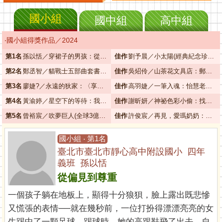
國小組
國中組
高中組
‧國小組得獎作品／2024
第1名
孫以恬／穿裙子的男孩：從偏見到尊重
佳作
劉予晨／小太陽(經典紀念珍藏版，附CD)：我也有小太陽了
第2名
鄭丞智／貓戰士五部曲套書：那些「貓戰士」教我的事
佳作
吳炤伶／山茶花文具店：郵寄說不出口的愛
第3名
廖婕?／永遠的狄家：〈享受當下〉
佳作
高羽婕／一筆入魂：怡慧老師的創作人生課！隨書限量附贈6款：「掌中的創作攻略」手跡書籤！：照進靈魂那道光
第4名
黃渝婷／星空下的等待：我最珍視的人
佳作
謝昕妍／神祕色彩小偷：找回勇氣
第5名
曾裕宸／吹夢巨人(全球3億冊紀念版)：吹夢巨人——友誼與勇氣的重要
佳作
許俊宸／再見，愛瑪奶奶：〈善終〉
國小組 ‧ 第1名
臺北市臺北市靜心高中附設國小 四年
義班 孫以恬
從偏見到尊重
一個孩子躺在地板上，顯得十分狼狽，臉上露出既悲慘
又慌張的表情──就在幾秒前，一位打扮得漂漂亮亮的女
生踢中了一顆足球。踢球時，她的高跟鞋飛了出去，自