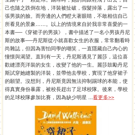
己也隨之跌倒在地，洋裝被扯破，假髮掉落，露出了一
張男孩的臉。而旁邊的人們瞪大著眼睛，不敢相信自己
所看見的景象……。以上的情境來自於我非常喜愛的一
本書──《穿裙子的男孩》，書中描述了一名小男孩丹尼
斯的故事──丹尼斯從小就喜歡女生的衣服，常常翻看時
尚雜誌，但因為害怕同學的嘲笑，一直隱藏自己內心的
憧憬與渴望。直到有一天，丹尼斯遇見了麗莎，這位喜
歡縫漂亮洋裝的女生，改變了他的一生。麗莎鼓勵丹尼
斯試穿她縫製的洋裝，並帶他去學校，實現了他穿裙子
的願望。沒想到，丹尼斯竟因無法抑制踢球的本能，使
得真實身份暴露，被校長趕出了足球校隊。後來，學校
的足球校隊參加比賽，因為缺少明星 ...
看更多>>