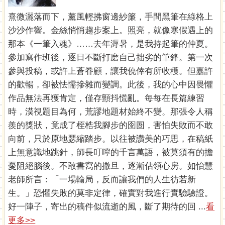
熹微灑落而下，薰風輕拂窗邊紗簾，手間黑筆在綠格上
沙沙作響。金絲悄悄趨步案上。照亮，就像寒假遇上的
那本《一筆入魂》……去年溽暑，是我持起筆的仲夏。
參加寫作班後，逐日不斷打磨自己拙劣的筆鋒。第一次
參與投稿，或許上蒼眷顧，讓我僥倖有所收穫。但嘉許
的歡暢，卻被怯懦摻雜而變調。此後，我的心中因畏懼
作品無法再獲肯定，僅存顫抖慌亂。每每在長篇練習
時，漠視題目為何，荒謬地題材始終不變。那張令人稱
羨的獎狀，竟成了桎梏我腳步的囹圄，害怕失敗而不敢
向前，只於原地瑟縮踏步。以往被讚美的巧思，在稿紙
上無意識地跳針，師長叮嚀的千言萬語，被莫須有的擔
憂阻絕腦後。不敢書寫的撒旦，逐漸佔領心房。如怡慧
老師所言：「一場輸局，反而讓我們的人生彷若新
生。」恐懼失敗的莫非定律，確實對我進行實驗驗證。
好一陣子，寄出的稿件似流逝的風，斷了期待的回 ...
看
更多>>