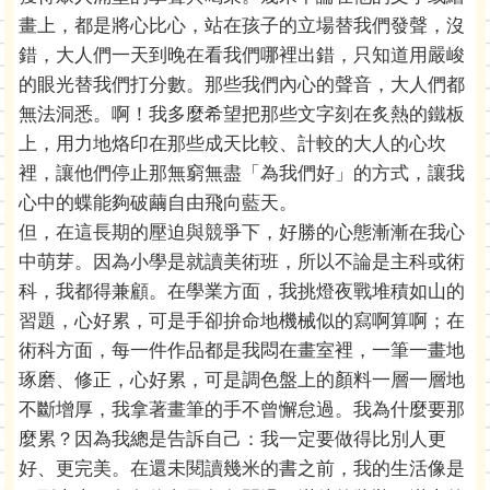
畫上，都是將心比心，站在孩子的立場替我們發聲，沒
錯，大人們一天到晚在看我們哪裡出錯，只知道用嚴峻
的眼光替我們打分數。那些我們內心的聲音，大人們都
無法洞悉。啊！我多麼希望把那些文字刻在炙熱的鐵板
上，用力地烙印在那些成天比較、計較的大人的心坎
裡，讓他們停止那無窮無盡「為我們好」的方式，讓我
心中的蝶能夠破繭自由飛向藍天。
但，在這長期的壓迫與競爭下，好勝的心態漸漸在我心
中萌芽。因為小學是就讀美術班，所以不論是主科或術
科，我都得兼顧。在學業方面，我挑燈夜戰堆積如山的
習題，心好累，可是手卻拚命地機械似的寫啊算啊；在
術科方面，每一件作品都是我悶在畫室裡，一筆一畫地
琢磨、修正，心好累，可是調色盤上的顏料一層一層地
不斷增厚，我拿著畫筆的手不曾懈怠過。我為什麼要那
麼累？因為我總是告訴自己：我一定要做得比別人更
好、更完美。在還未閱讀幾米的書之前，我的生活像是