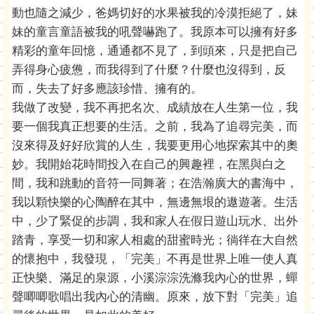
動也隨之減少，爸媽切好的水果被我的冷漠拒絕了，妹
妹的童言童語被我的吼聲嚇跑了。我原本可以擁有好多
精彩的童年回憶，通通都不見了，到頭來，只是把自己
弄得身心疲憊，而我得到了什麼？什麼也沒得到，反
而，失去了好多應該珍惜、擁有的。
我做了改變，我不再把名次、成績放在人生第一位，我
要一個我真正想要的生活。之前，我為了追尋完美，而
沒來得及好好欣賞的人生，我要更用心地探索其中的奧
妙。我開始花時間投入在自己的興趣裡，在黑與白之
間，我和跳動的音符一同舞著；在浩瀚廣大的書海中，
我以顆快樂的心陶醉在其中，無邊無垠的遨遊著。生活
中，少了緊促的步調，我和家人在假日遊山玩水、出外
踏青，享受一切和家人相處的甜蜜時光；徜徉在大自然
的懷抱中，我發現，「完美」不再是世界上唯一使人真
正快樂、滿足的泉源，小溪淙淙洗滌我內心的世界，蟬
聲唧唧歌唱出我內心的清幽。原來，放下對「完美」追