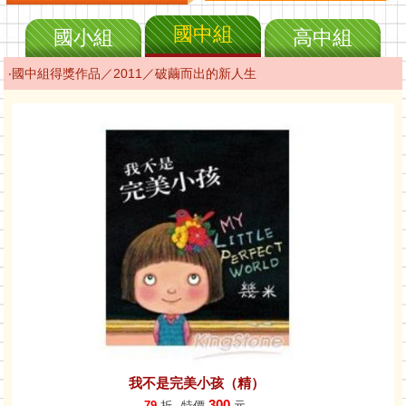
國中組
國小組
高中組
‧國中組得獎作品／2011／破繭而出的新人生
我不是完美小孩（精）
300
79
折
特價
元