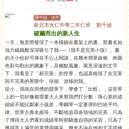
國中組 ‧ 佳作
新北市光仁中學二年仁班 劉千綾
破繭而出的新人生
一天，無意間發現了一本橫躺在書架上的書，那書名如
強力磁鐵般深深吸引了我──《我不是完美小孩》。書
的大小恰好可捧在手心上閱讀，在幾米簡單線條、絢麗
色彩勾勒出的圖象下，及幽默風趣、寓意深遠的文字
下，我看見了「郝完美」的世界，也認真檢視了在完美
與不完美的界限中，徘徊、游移的我。
從小，我就在同儕的競爭下，學會了「比較」，這世界
上的一切好像都需要大人來替我們打分數：珠心算的成
績絕不能比鄰家小孩差，學鋼琴一定要彈到巴哈平均
律、世界古典名曲等。不斷地追尋各領域的完美，只為
了博得大人們看到成績單時那驕傲自得的笑容，只為了
獲得眾人滿堂的掌聲與喝采。幾米不論在他的文字或繪