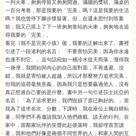
一列火車，匆匆停留又匆匆開過。滿牆的獎狀、滿桌的
一百分考卷，那是我要的「完美」嗎？這是我要的生活
嗎？我也曾停下腳步懷疑著。但，在還未思忖到答案
前，我又已搭上了下一班匆匆靠站的火車，匆匆地去追
尋我要的「完美」。
看完《我不是完美小孩》後，我要的正解出來了。書裡
引述了一段達利的名言：「不要害怕完美，因為你永遠
也達不到它。」這句話宛如一桶冷水從天而落，潑得我
一身溼，我開始與內心的自己面對面，不再逃避。沒
錯，我就是害怕被人超越，所以才那麼努力追求完美，
但我的追尋毫無意義，因為我只是想要贏過他人，沒有
真正想過自己要的是什麼。書中另一句引述莎士比亞的
名言：「為了追求更好，我們毀損了原已夠好的。」當
我為了追求名次、分數，下課時，我在座位上獨自耕耘
著，同學們不再邀請我加入他們嬉戲、談天的行列。在
家中，當鄰家玩伴的笑聲此起彼落時，我卻埋首苦讀
著，我和他們好像是兩個不同世界的人；和家人間的互