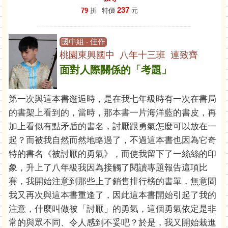
237
79
折
特價
元
國中組 ‧ 佳作
桃園東興國中 八年十三班 連致齊
面對人際關係的「考題」
第一次與這本書邂逅時，是在我七年級時有一次在書局
的書架上看到的，當時，那本書一片海洋藍的書皮，再
加上看似有點矛盾的書名，討厭跟勇氣怎麼可以放在一
起？而被我自然而然地略過了，不過這本書也因為它奇
特的書名《被討厭的勇氣》，而使我留下了一絲絲的印
象，升上了八年級我因為接觸了閱讀專題報告這項比
賽，我開始注意到那些上了銷售排行榜的書單，無意間
我又再次與這本書重逢了，因此這本書開始引起了我的
注意，什麼叫做被「討厭」的勇氣，這個勇氣依定是非
常的與眾不同、令人感到不妥吧？於是，我又開始栽進