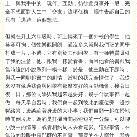
上，與我手中的「玩伴」互動，彷彿置身事外一般，完
全不想面對人生中「交友」這項任務，腦中告訴自己的
只有「逃避」這個想法。
但就在升上六年級時，班上轉來了一個外校的學生，他
笑容可掬，個性樂觀開朗，過沒多久就與我們班的同學
打成一片，不過，它有別於其他同學，有一種特質吸引
了我的注意，他，跟我一樣愛看書，而且他看的書跟我
當時追的小說系列一模一樣，於是，他主動在下課時，
與我一同聊起書中的劇情，當時的我完全愣住了，我從
來沒有像過我會與同學有那麼友好的互動機會，接著日
復一日，那位同學與我越來越要好，幾乎什麼事都一起
做：每天早自習時，我們會一起到彼此的座位旁，邊抄
聯絡簿，邊談論著身邊的大小事；我們自願一起在掃地
時間倒垃圾，為的是打掃時間那短短的十分鐘，可以聊
小說中的情節，或者相約周末去看電影。這些事情，在
當時的我眼中是那麼的不真實、那麼的令人嚮往，我終