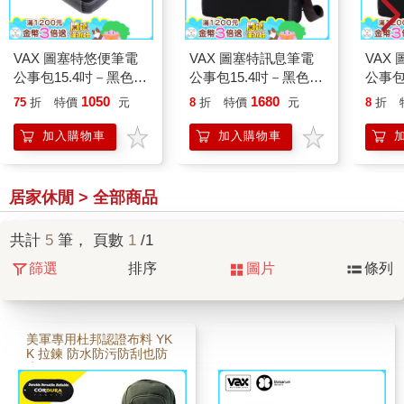
VAX 圖塞特悠便筆電
VAX 圖塞特訊息筆電
VAX
公事包15.4吋－黑色
公事包15.4吋－黑色
公事包
+灰內裡
+紅內裡
+紅內
1050
1680
75
折
特價
元
8
折
特價
元
8
折
加入購物車
加入購物車
居家休閒 > 全部商品
共計
5
筆， 頁數
1
/1
篩選
排序
圖片
條列
美軍專用杜邦認證布料 YK
K 拉鍊 防水防污防刮也防
小人