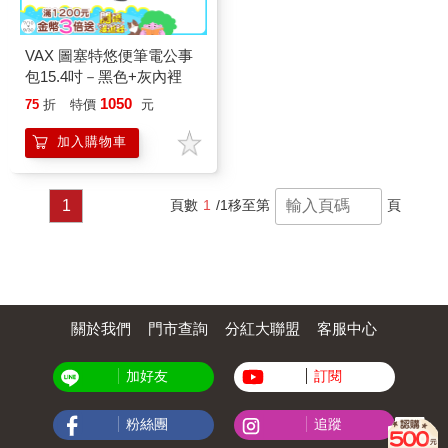
VAX 圖塞特悠便筆電公事
包15.4吋－黑色+灰內裡
1050
75
折
特價
元
加入購物車
1
頁數
1
/1
移至第
頁
關於我們
門市查詢
分紅大聯盟
客服中心
加好友
訂閱
粉絲團
追蹤