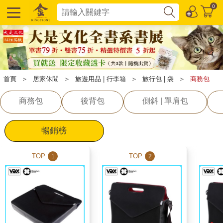
0
首頁
＞
居家休閒
＞
旅遊用品 | 行李箱
＞
旅行包 | 袋
＞
商務包
商務包
後背包
側斜 | 單肩包
暢銷榜
TOP
TOP
1
2