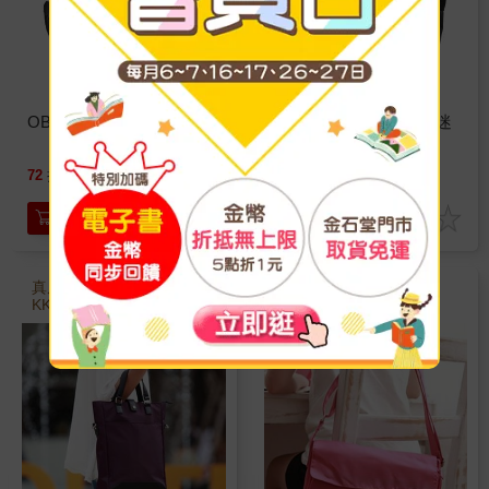
OBIEN 輕捷腰包
OBIEN都會型小郵差包迷
彩系列
780
1080
72
折
特價
元
5
折
特價
元
加入購物車
加入購物車
真皮把手和底材觸感良好Y
KK拉鍊