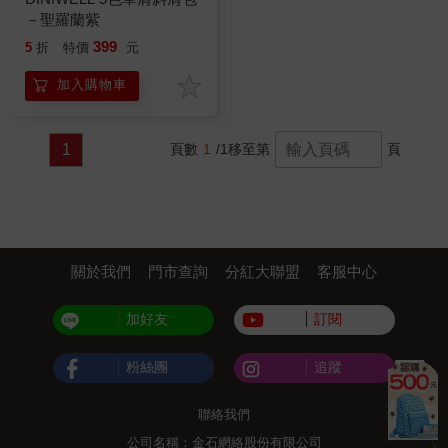
－聖羅蘭紫
399
5
折
特價
元
加入購物車
1
頁數
1
/1
移至第
頁
關於我們
門市查詢
分紅大聯盟
客服中心
加好友
訂閱
粉絲團
追蹤
聯絡我們
公司名稱：金石網絡股份有限公司