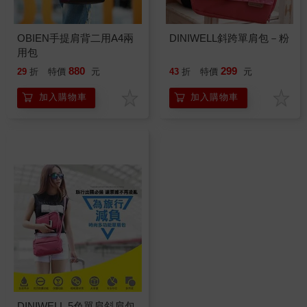
OBIEN手提肩背二用A4兩
DINIWELL斜跨單肩包－粉
用包
880
299
29
折
特價
元
43
折
特價
元
加入購物車
加入購物車
DINIWELL 5色單肩斜肩包