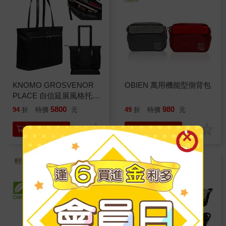
KNOMO GROSVENOR
OBIEN 萬用機能型側背包
PLACE 自信延展風格托特
包
5800
980
94
折
特價
元
49
折
特價
元
加入購物車
加入購物車
輕捷腰包
萬用休閒側背包