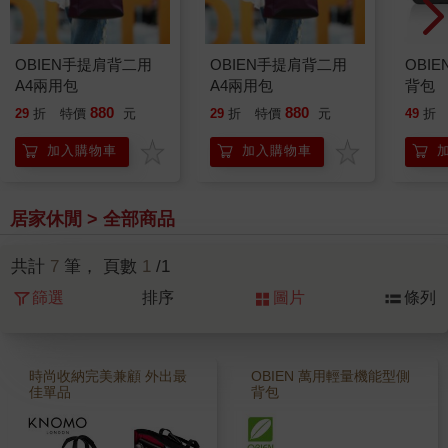
OBIEN手提肩背二用
OBIEN手提肩背二用
OBI
A4兩用包
A4兩用包
背包
880
880
29
折
特價
元
29
折
特價
元
49
折
加入購物車
加入購物車
居家休閒 > 全部商品
共計
7
筆， 頁數
1
/1
篩選
排序
圖片
條列
時尚收納完美兼顧 外出最
OBIEN 萬用輕量機能型側
佳單品
背包