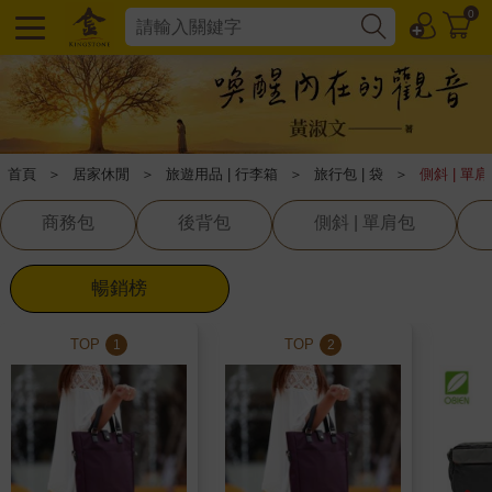
0
首頁
＞
居家休閒
＞
旅遊用品 | 行李箱
＞
旅行包 | 袋
＞
側斜 | 單
商務包
後背包
側斜 | 單肩包
暢銷榜
TOP
TOP
1
2