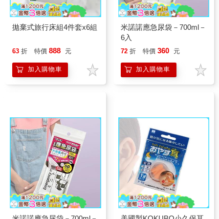
拋棄式旅行床組4件套x6組
米諾諾應急尿袋－700ml－
6入
888
360
63
折
特價
元
72
折
特價
元
加入購物車
加入購物車
米諾諾應急尿袋－700ml－
美國製KOKUBO小久保耳