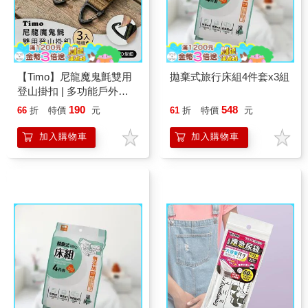
【Timo】尼龍魔鬼氈雙用
拋棄式旅行床組4件套x3組
登山掛扣 | 多功能戶外露
營掛鉤 登山扣 鑰匙圈 行
190
548
66
折
特價
元
61
折
特價
元
李箱固定扣
加入購物車
加入購物車