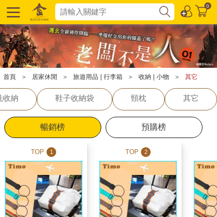
0
首頁
＞
居家休閒
＞
旅遊用品 | 行李箱
＞
收納 | 小物
＞
其它
洗收納
鞋子收納袋
頸枕
其它
暢銷榜
預購榜
TOP
TOP
1
2