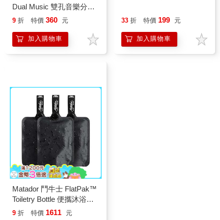
Dual Music 雙孔音樂分享
器 藍色 TB562－BL
360
199
9
折
特價
元
33
折
特價
元
加入購物車
加入購物車
Matador 鬥牛士 FlatPak™
Toiletry Bottle 便攜沐浴旅
行分裝瓶－3入組
1611
9
折
特價
元