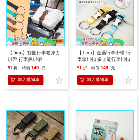
【Timo】雙圈行李箱彈力
【Timo】金屬行李掛帶 行
綁帶 行李捆綁帶
李箱掛扣 多功能行李掛扣
149
149
51
折
特價
元
51
折
特價
元
加入購物車
加入購物車