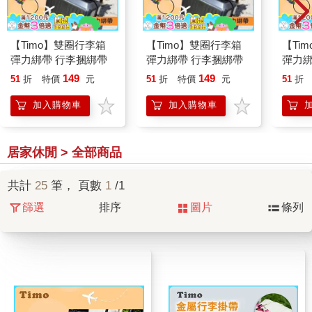
【Timo】雙圈行李箱
【Timo】雙圈行李箱
【Ti
彈力綁帶 行李捆綁帶
彈力綁帶 行李捆綁帶
彈力綁
149
149
51
折
特價
元
51
折
特價
元
51
折
加入購物車
加入購物車
居家休閒 > 全部商品
共計
25
筆， 頁數
1
/1
篩選
排序
圖片
條列