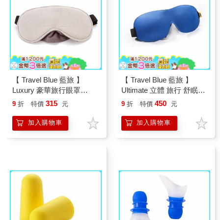
【 Travel Blue 藍旅 】
【 Travel Blue 藍旅 】
Luxury 豪華旅行眼罩
Ultimate 立體 旅行 舒眠眼
TB453
罩 頂級眼罩 TB454
315
450
9
折
特價
元
9
折
特價
元
加入購物車
加入購物車