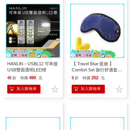
HANLIN－USBL12 可串接
【 Travel Blue 藍旅 】
USB雙面透明LED燈
Comfort Set 旅行舒適套組
（含眼罩與耳塞） TB451
490
252
45
折
特價
元
9
折
特價
元
加入購物車
加入購物車