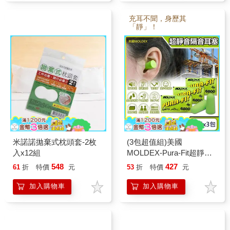
充耳不聞，身歷其
「靜」！
米諾諾拋棄式枕頭套-2枚
(3包超值組)美國
入x12組
MOLDEX-Pura-Fit超靜音
PU慢回彈子彈型隔音耳塞-
548
427
61
折
特價
元
53
折
特價
元
型號6800綠色1對/包
(NRR33dB降噪規格,助眠
加入購物車
加入購物車
器)