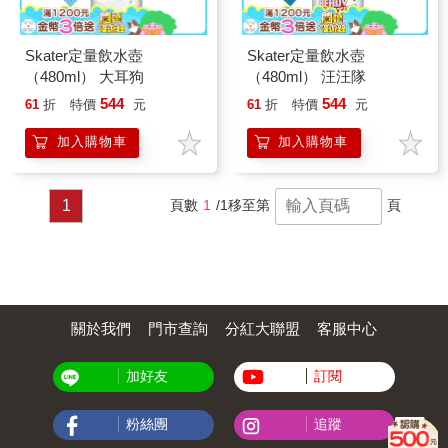
Skater定量飲水壺
Skater定量飲水壺
（480ml） 大耳狗
（480ml） 汪汪隊
544
544
61
折
特價
元
61
折
特價
元
加入購物車
加入購物車
1
頁數
1
/1
移至第
頁
關於我們
門市查詢
分紅大聯盟
客服中心
加好友
訂閱
粉絲團
追蹤