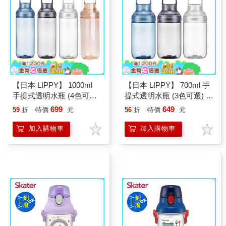
【日本 LIPPY】 1000ml
【日本 LIPPY】 700ml 手
手提式透明水瓶 (4色可選)
提式透明水瓶 (3色可選) 水
水瓶 運動水瓶 水壺 冷水
瓶 運動水瓶 水壺 冷水瓶
699
649
59
折
特價
元
56
折
特價
元
瓶
加入購物車
加入購物車