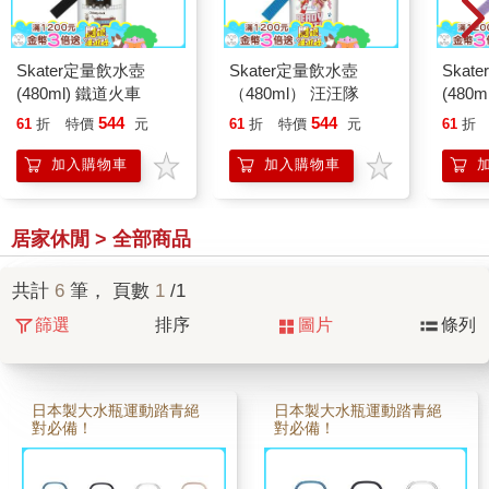
Skater定量飲水壺
Skater定量飲水壺
Skat
(480ml) 鐵道火車
（480ml） 汪汪隊
(480ml
544
544
61
折
特價
元
61
折
特價
元
61
折
加入購物車
加入購物車
居家休閒 > 全部商品
共計
6
筆， 頁數
1
/1
篩選
排序
圖片
條列
日本製大水瓶運動踏青絕
日本製大水瓶運動踏青絕
對必備！
對必備！