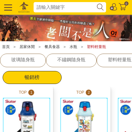
0
首頁
＞
居家休閒
＞
餐具食器
＞
水瓶
＞
塑料輕量瓶
玻璃隨身瓶
不鏽鋼隨身瓶
塑料輕量瓶
暢銷榜
TOP
TOP
1
2