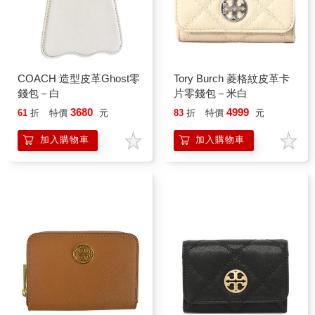
COACH 造型皮革Ghost零
Tory Burch 菱格紋皮革卡
錢包－白
片零錢包－米白
3680
4999
61
折
特價
元
83
折
特價
元
加入購物車
加入購物車