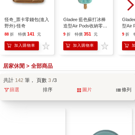
怪奇_票卡零錢包(進入
Gladee 藍色蘇打冰棒
Gla
野外)-怪奇
造型Air Pods收納零錢
型Air
包
141
351
88
折
特價
元
9
折
特價
元
9
折
加入購物車
加入購物車
居家休閒 > 全部商品
共計
142
筆， 頁數
3
/3
篩選
排序
圖片
條列