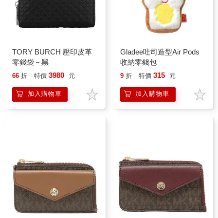
TORY BURCH 壓印皮革
Gladee吐司造型Air Pods
零錢袋－黑
收納零錢包
3980
315
66
折
特價
元
9
折
特價
元
加入購物車
加入購物車