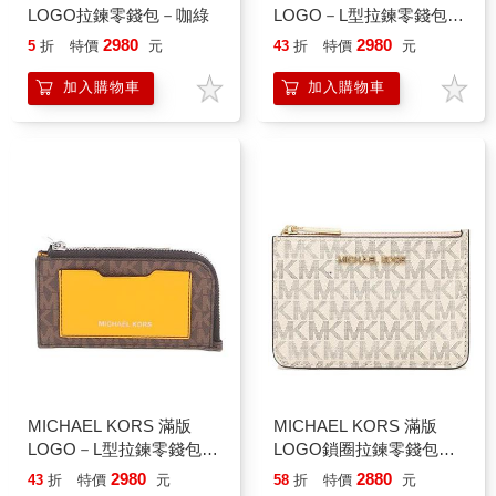
LOGO拉鍊零錢包－咖綠
LOGO－L型拉鍊零錢包－
黑藍
2980
2980
5
折
特價
元
43
折
特價
元
加入購物車
加入購物車
MICHAEL KORS 滿版
MICHAEL KORS 滿版
LOGO－L型拉鍊零錢包－
LOGO鎖圈拉鍊零錢包－
咖桔黃
香草白
2980
2880
43
折
特價
元
58
折
特價
元