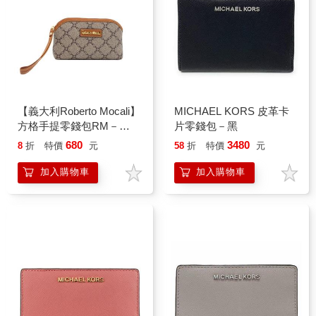
【義大利Roberto Mocali】
MICHAEL KORS 皮革卡
方格手提零錢包RM－
片零錢包－黑
89831
680
3480
8
折
特價
元
58
折
特價
元
加入購物車
加入購物車