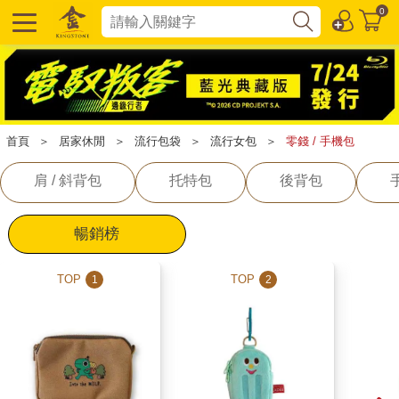
0
首頁
＞
居家休閒
＞
流行包袋
＞
流行女包
＞
零錢 / 手機包
肩 / 斜背包
托特包
後背包
暢銷榜
TOP
TOP
1
2