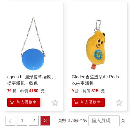
agnes b. 圓形皮革拉鍊手
Gladee香蕉造型Air Pods
提零錢包－藍色
收納零錢包
4180
315
79
折
特價
元
9
折
特價
元
加入購物車
加入購物車
1
2
3
頁數
3
/3
移至第
頁