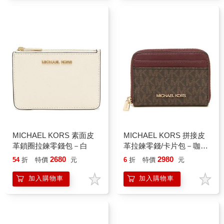
MICHAEL KORS 素面皮
MICHAEL KORS 拼接皮
革鎖圈拉鍊零錢包－白
革拉鍊零錢/卡片包－咖酒
紅
2680
2980
54
折
特價
元
6
折
特價
元
加入購物車
加入購物車