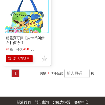
精靈寶可夢【皮卡丘與伊
布】保冷袋
450
76
折
特價
元
加入購物車
1
頁數
1
/1
移至第
頁
關於我們
門市查詢
分紅大聯盟
客服中心