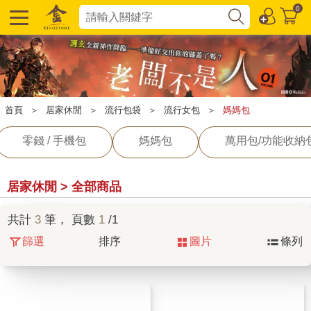
0
首頁
＞
居家休閒
＞
流行包袋
＞
流行女包
＞
媽媽包
零錢 / 手機包
媽媽包
萬用包/功能收納
居家休閒 > 全部商品
共計
3
筆， 頁數
1
/1
篩選
排序
圖片
條列