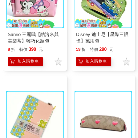
Sanrio 三麗鷗【酷洛米與
Disney 迪士尼【星際三眼
美樂蒂】輕巧化妝包
怪】萬用包
390
290
8
折
特價
元
59
折
特價
元
加入購物車
加入購物車