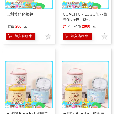
吉利常伴化妝包
COACH C－LOGO印花筆
帶/化妝包－愛心
280
2880
特價
元
74
折
特價
元
加入購物車
加入購物車
三麗鷗 𝗦𝗮𝗻𝗿𝗶𝗼｜橢圓萬
三麗鷗 𝗦𝗮𝗻𝗿𝗶𝗼｜橢圓萬