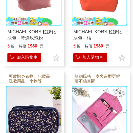
MICHAEL KORS 拉鍊化
MICHAEL KORS 拉鍊化
妝包－乾燥玫瑰粉
妝包－桔
1980
1980
5
折
特價
元
5
折
特價
元
加入購物車
加入購物車
可放貼身衣物、化妝品、
簡約風格、皮夾造型更輕
洗漱用品、小物等
薄不佔空間