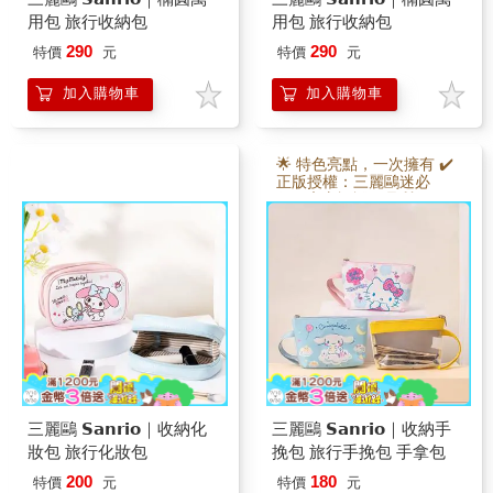
用包 旅行收納包
用包 旅行收納包
290
290
特價
元
特價
元
加入購物車
加入購物車
🌟 特色亮點，一次擁有 ✔️
正版授權：三麗鷗迷必
收，官方認證，品質保
證！ ✔️ 手掛設計：輕鬆拎
走，掛在手上方便又時
尚！ ✔️ 半透明背面：內容
物一目了然，拿取更快
速！ ✔️ 大容量設計：20×5
×12公分，輕鬆收納化妝
品、文具、手機，小巧卻
能裝！
三麗鷗 𝗦𝗮𝗻𝗿𝗶𝗼｜收納化
三麗鷗 𝗦𝗮𝗻𝗿𝗶𝗼｜收納手
妝包 旅行化妝包
挽包 旅行手挽包 手拿包
200
180
特價
元
特價
元