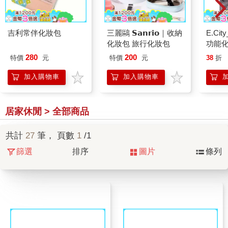
吉利常伴化妝包
三麗鷗 𝗦𝗮𝗻𝗿𝗶𝗼｜收納
E.Ci
化妝包 旅行化妝包
功能
280
200
特價
元
特價
元
38
折
加入購物車
加入購物車
居家休閒 > 全部商品
共計
27
筆， 頁數
1
/1
篩選
排序
圖片
條列