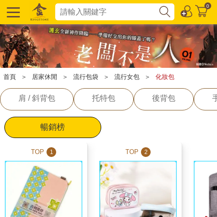
0
首頁
＞
居家休閒
＞
流行包袋
＞
流行女包
＞
化妝包
肩 / 斜背包
托特包
後背包
暢銷榜
TOP
TOP
1
2