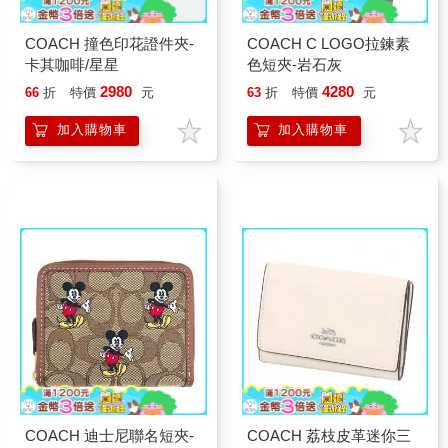
COACH 撞色印花證件夾-
COACH C LOGO拉鍊素
卡其咖啡/星星
色短夾-岩石灰
2980
4280
66
折
特價
元
63
折
特價
元
加入購物車
加入購物車
COACH 迪士尼聯名短夾-
COACH 荔枝皮革迷你三