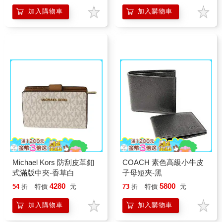
加入購物車
加入購物車
Michael Kors 防刮皮革釦
COACH 素色高級小牛皮
式滿版中夾-香草白
子母短夾-黑
4280
5800
54
折
特價
元
73
折
特價
元
加入購物車
加入購物車