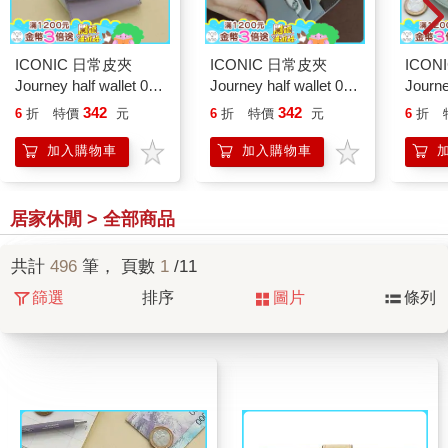
ICONIC 日常皮夾
ICONIC 日常皮夾
ICON
Journey half wallet 03
Journey half wallet 04
Journe
Lavender
Pale blue
Vintag
342
342
6
折
特價
元
6
折
特價
元
6
折
加入購物車
加入購物車
居家休閒 > 全部商品
共計
496
筆， 頁數
1
/11
篩選
排序
圖片
條列