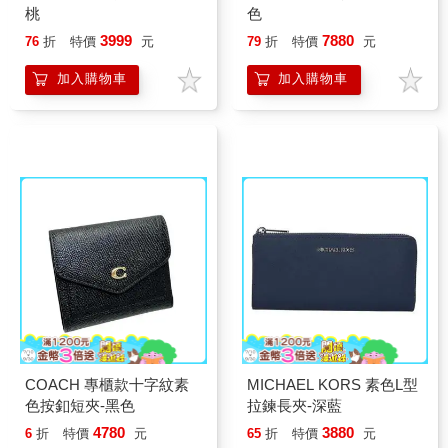
桃
色
3999
7880
76
折
特價
元
79
折
特價
元
加入購物車
加入購物車
COACH 專櫃款十字紋素
MICHAEL KORS 素色L型
色按釦短夾-黑色
拉鍊長夾-深藍
4780
3880
6
折
特價
元
65
折
特價
元