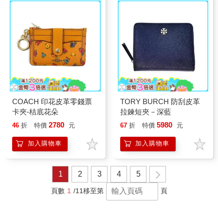
COACH 印花皮革零錢票
TORY BURCH 防刮皮革
卡夾-桔底花朵
拉鍊短夾－深藍
2780
5980
46
折
特價
元
67
折
特價
元
加入購物車
加入購物車
1
2
3
4
5
頁數
1
/11
移至第
頁