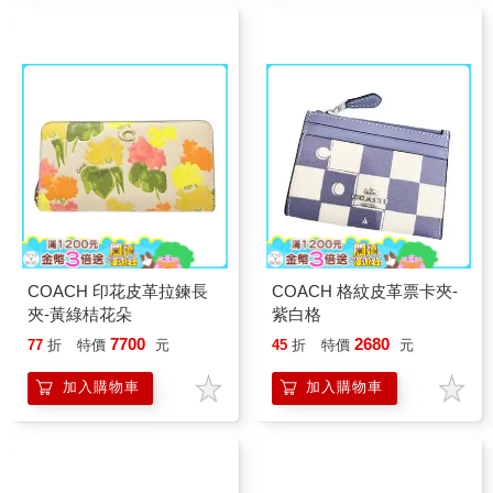
COACH 印花皮革拉鍊長
COACH 格紋皮革票卡夾-
夾-黃綠桔花朵
紫白格
7700
2680
77
折
特價
元
45
折
特價
元
加入購物車
加入購物車