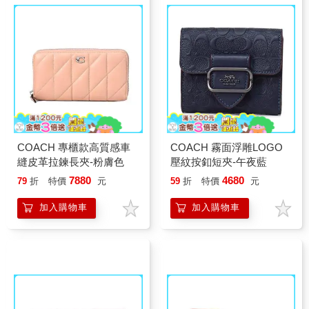
COACH 專櫃款高質感車
COACH 霧面浮雕LOGO
縫皮革拉鍊長夾-粉膚色
壓紋按釦短夾-午夜藍
7880
4680
79
折
特價
元
59
折
特價
元
加入購物車
加入購物車