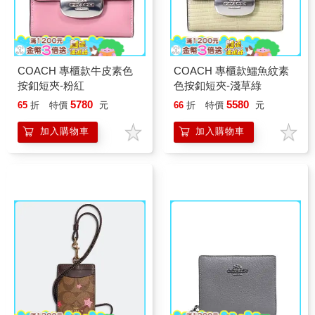
COACH 專櫃款牛皮素色
COACH 專櫃款鱷魚紋素
按釦短夾-粉紅
色按釦短夾-淺草綠
5780
5580
65
折
特價
元
66
折
特價
元
加入購物車
加入購物車