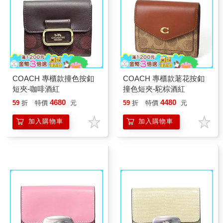
COACH 專櫃款撞色按釦
COACH 專櫃款荖花按釦
短夾-咖啡酒紅
撞色短夾-駝棕酒紅
4680
4480
59
折
特價
元
59
折
特價
元
加入購物車
加入購物車