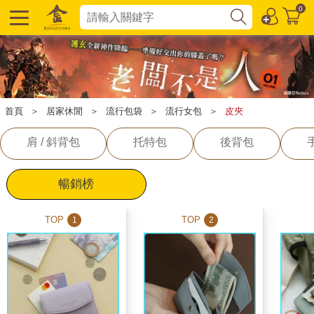
0
首頁
＞
居家休閒
＞
流行包袋
＞
流行女包
＞
皮夾
肩 / 斜背包
托特包
後背包
暢銷榜
TOP
TOP
1
2