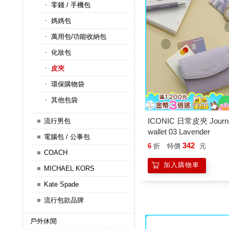
零錢 / 手機包
媽媽包
萬用包/功能收納包
化妝包
皮夾
環保購物袋
其他包袋
ICONIC 日常皮夾 Journey
流行男包
wallet 03 Lavender
電腦包 / 公事包
342
6
折
特價
元
COACH
加入購物車
MICHAEL KORS
Kate Spade
流行包款品牌
戶外休閒