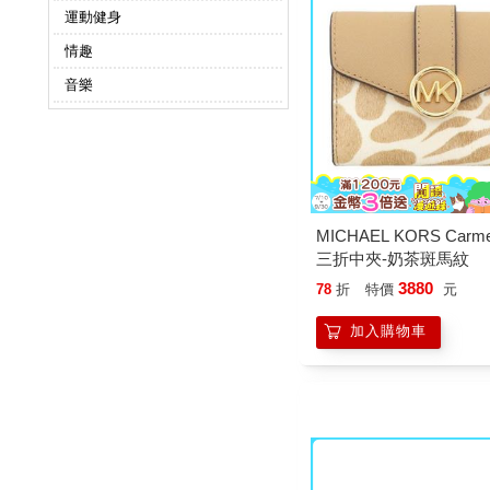
運動健身
情趣
音樂
MICHAEL KORS Carm
三折中夾-奶茶斑馬紋
3880
78
折
特價
元
加入購物車