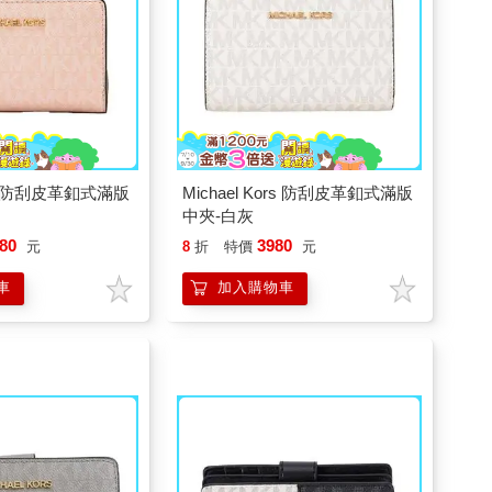
ors 防刮皮革釦式滿版
Michael Kors 防刮皮革釦式滿版
中夾-白灰
80
3980
元
8
折
特價
元
車
加入購物車