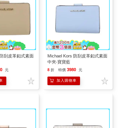
ors 防刮皮革釦式素面
Michael Kors 防刮皮革釦式素面
中夾-寶寶藍
80
3980
元
8
折
特價
元
車
加入購物車