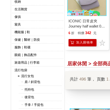
收納
生活雜貨
傢俱
ICONIC 日常皮夾
寢具
Journey half wallet 03
Lavender
機能服 | 鞋
342
6
折
特價
元
保健｜醫材｜防疫
加入購物車
服飾｜鞋襪
眼鏡｜飾品配件
旅遊用品 | 行李箱
居家休閒 > 全部商
流行包袋
流行女包
共計
496
筆， 頁數
1
肩 / 斜背包
托特包
後背包
手拿 / 手提包