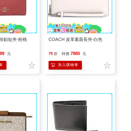
革按釦短夾-粉桃
COACH 皮革素面長夾-白色
99
7880
元
79
折
特價
元
車
加入購物車