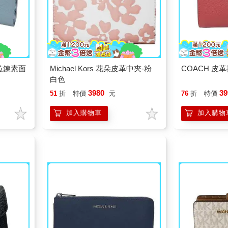
皮革拉鍊素面
Michael Kors 花朵皮革中夾-粉
COACH 皮
白色
3980
39
51
折
特價
元
76
折
特價
加入購物車
加入購物