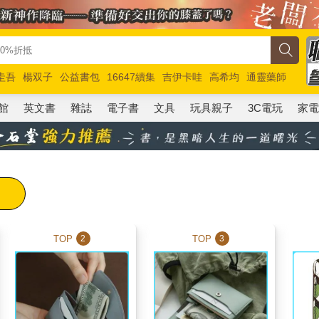
圭吾
楊双子
公益書包
16647續集
吉伊卡哇
高希均
通靈藥師
路邊攤新作
馬斯克
玩具總動員5
超慢跑
館
英文書
雜誌
電子書
文具
玩具親子
3C電玩
家
TOP
TOP
2
3