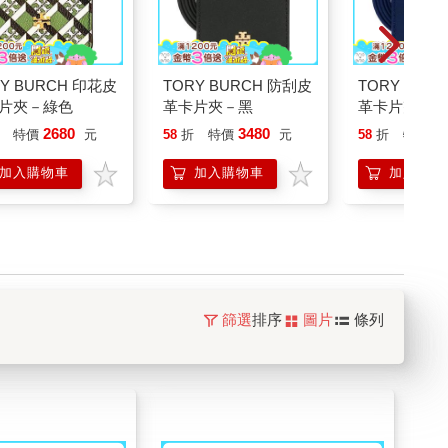
Y BURCH 印花皮
TORY BURCH 防刮皮
TORY BUR
片夾－綠色
革卡片夾－黑
革卡片夾－深
2680
3480
3
特價
元
58
折
特價
元
58
折
特價
加入購物車
加入購物車
加入購物
篩選
排序
圖片
條列