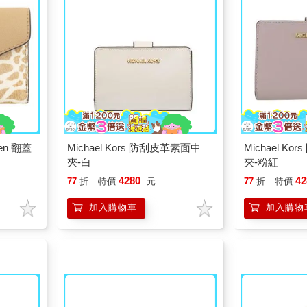
en 翻蓋
Michael Kors 防刮皮革素面中
Michael K
夾-白
夾-粉紅
4280
42
77
折
特價
元
77
折
特價
加入購物車
加入購物