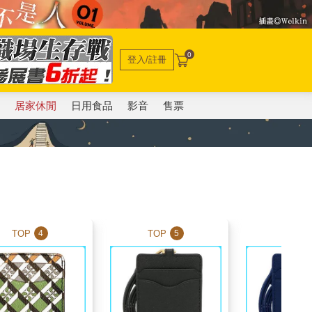
0
登入/註冊
電
居家休閒
日用食品
影音
售票
TOP
TOP
TOP
4
5