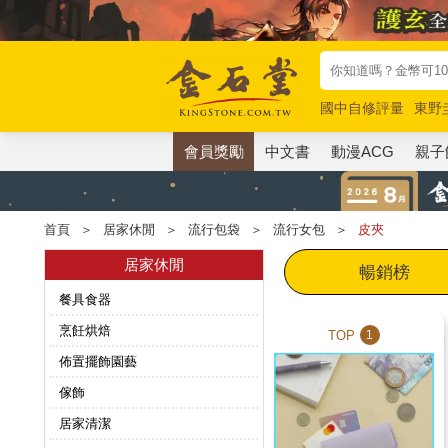
國中自修評量
東野
唯紅花綻放
奧德賽
會員獎勵
中文書
動漫ACG
親子
首頁
＞
居家休閒
＞
流行包袋
＞
流行女包
＞
皮夾
居家休閒
暢銷榜
餐具食器
烹飪烘焙
TOP
1
佈置擺飾園藝
傢飾
居家清潔