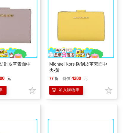
ors 防刮皮革素面中
Michael Kors 防刮皮革素面中
夾-黃
80
4280
元
77
折
特價
元
車
加入購物車