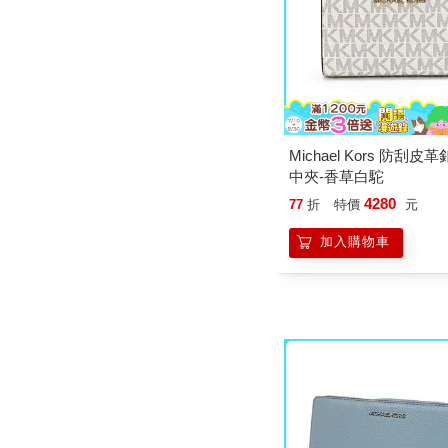
Michael Kors 防刮
中夾-香草白駝
4280
77
折
特價
元
加入購物車