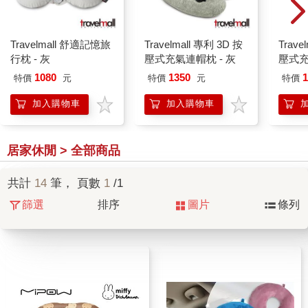
Travelmall 舒適記憶旅
Travelmall 專利 3D 按
Trave
行枕 - 灰
壓式充氣連帽枕 - 灰
壓式充
1080
1350
1
特價
元
特價
元
特價
加入購物車
加入購物車
居家休閒 > 全部商品
共計
14
筆， 頁數
1
/1
篩選
排序
圖片
條列