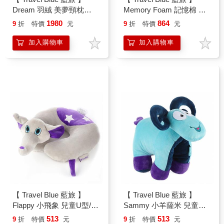
Dream 羽絨 美夢頸枕
Memory Foam 記憶棉 旅
TB215
行頸枕 藍色 TB232－BL
1980
864
9
折
特價
元
9
折
特價
元
加入購物車
加入購物車
【 Travel Blue 藍旅 】
【 Travel Blue 藍旅 】
Flappy 小飛象 兒童U型/ㄇ
Sammy 小羊薩米 兒童靠
型頸枕 TB283
枕/抱枕 TB287
513
513
9
折
特價
元
9
折
特價
元