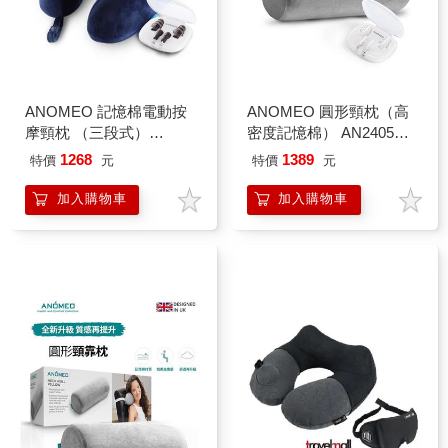
ANOMEO 記憶棉電動按
ANOMEO 圓形頸枕（高
摩頸枕 （三段式）
密度記憶棉） AN2405＋
AN2403＋強力降噪耳塞
睡眠耳塞AN2425
1268
1389
特價
元
特價
元
AN2428
加入購物車
加入購物車