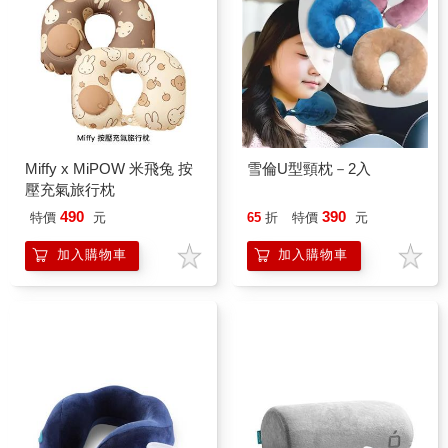
Miffy x MiPOW 米飛兔 按
雪倫U型頸枕－2入
壓充氣旅行枕
490
390
特價
元
65
折
特價
元
加入購物車
加入購物車