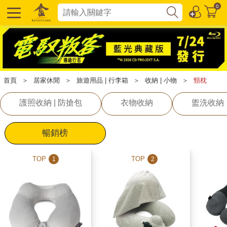
0
首頁
＞
居家休閒
＞
旅遊用品 | 行李箱
＞
收納 | 小物
＞
頸枕
護照收納 | 防搶包
衣物收納
盥洗收納
暢銷榜
TOP
TOP
1
2