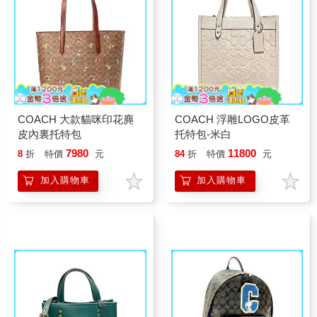
COACH 大款貓咪印花麂
COACH 浮雕LOGO皮革
皮內裏托特包
托特包-米白
7980
11800
8
折
特價
元
84
折
特價
元
加入購物車
加入購物車