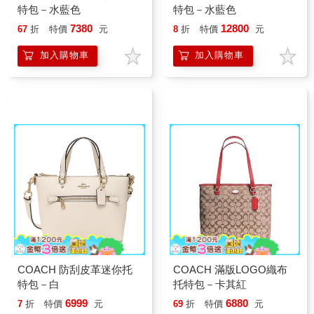
特包－水藍色
特包－水藍色
7380
12800
67
折
特價
元
8
折
特價
元
加入購物車
加入購物車
COACH 防刮皮革迷你托
COACH 滿版LOGO織布
特包－白
托特包－卡其紅
6999
6880
7
折
特價
元
69
折
特價
元