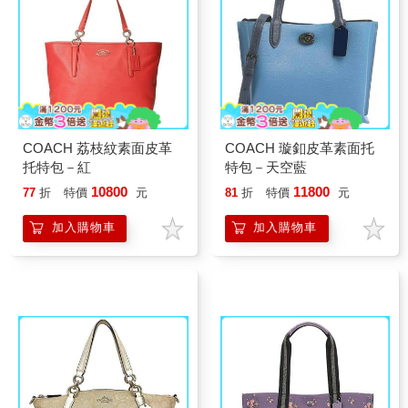
COACH 荔枝紋素面皮革
COACH 璇釦皮革素面托
托特包－紅
特包－天空藍
10800
11800
77
折
特價
元
81
折
特價
元
加入購物車
加入購物車