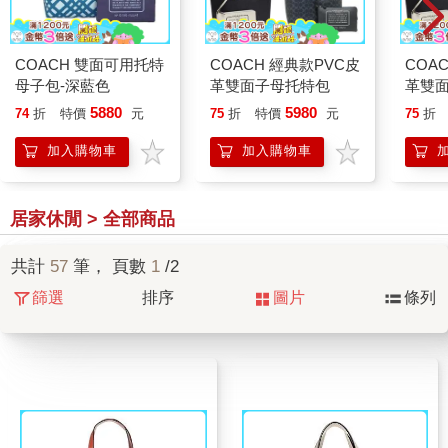
COACH 雙面可用托特
COACH 經典款PVC皮
COA
母子包-深藍色
革雙面子母托特包
革雙
5880
5980
74
折
特價
元
75
折
特價
元
75
折
加入購物車
加入購物車
居家休閒 > 全部商品
共計
57
筆， 頁數
1
/2
篩選
排序
圖片
條列