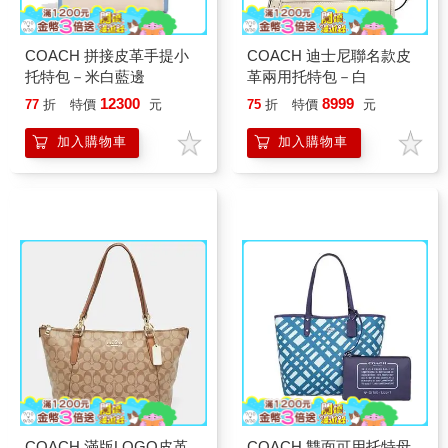
COACH 拼接皮革手提小
COACH 迪士尼聯名款皮
托特包－米白藍邊
革兩用托特包－白
12300
8999
77
折
特價
元
75
折
特價
元
加入購物車
加入購物車
COACH 滿版LOGO皮革
COACH 雙面可用托特母