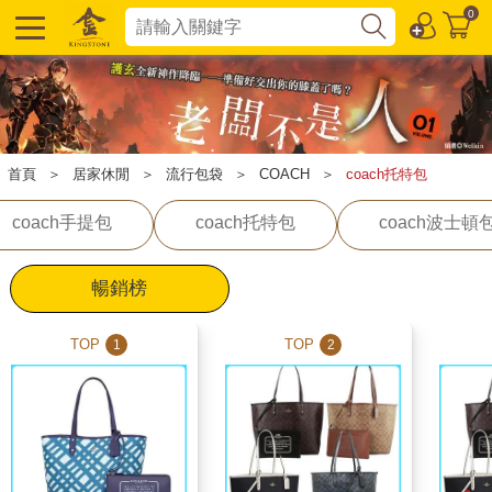
0
首頁
＞
居家休閒
＞
流行包袋
＞
COACH
＞
coach托特包
coach手提包
coach托特包
coach波士頓
暢銷榜
TOP
TOP
1
2