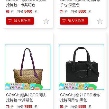
托特包－卡其駝色
子包-深藍色
8480
5880
66
折
特價
元
74
折
特價
元
加入購物車
加入購物車
COACH 經典LOGO滿版
COACH 縫線LOGO迷你
托特包-卡其紫色
托特兩用包-黑色
7999
8888
73
折
特價
元
53
折
特價
元