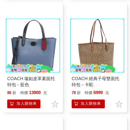
COACH 璇釦皮革素面托
COACH 經典子母雙面托
特包－藍色
特包－卡駝
13800
6999
86
折
特價
元
78
折
特價
元
加入購物車
加入購物車