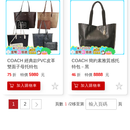
COACH 經典款PVC皮革
COACH 簡約素雅質感托
雙面子母托特包
特包－黑
5980
8888
75
折
特價
元
46
折
特價
元
加入購物車
加入購物車
1
2
頁數
1
/2
移至第
頁