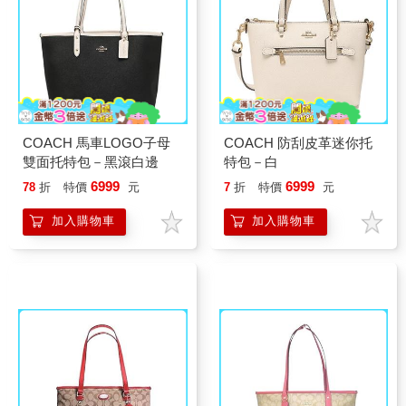
COACH 馬車LOGO子母
COACH 防刮皮革迷你托
雙面托特包－黑滾白邊
特包－白
6999
6999
78
折
特價
元
7
折
特價
元
加入購物車
加入購物車