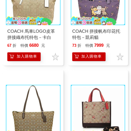
COACH 馬車LOGO皮革
COACH 拼接帆布印花托
拼接織布托特包－卡白
特包－凱莉貓
6680
7999
67
折
特價
元
73
折
特價
元
加入購物車
加入購物車