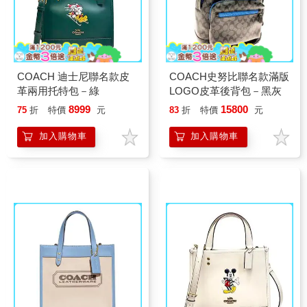
COACH 迪士尼聯名款皮
COACH史努比聯名款滿版
革兩用托特包－綠
LOGO皮革後背包－黑灰
8999
15800
75
折
特價
元
83
折
特價
元
加入購物車
加入購物車