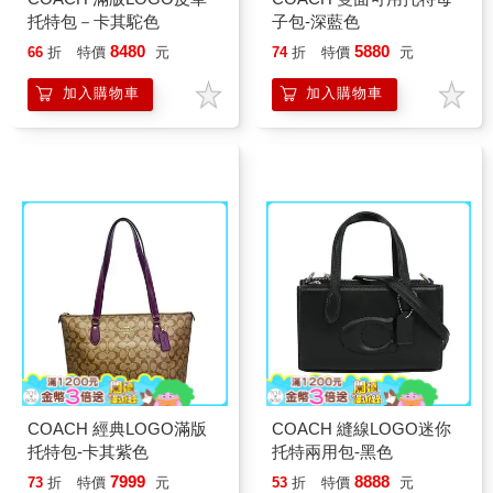
托特包－卡其駝色
子包-深藍色
8480
5880
66
折
特價
元
74
折
特價
元
加入購物車
加入購物車
COACH 經典LOGO滿版
COACH 縫線LOGO迷你
托特包-卡其紫色
托特兩用包-黑色
7999
8888
73
折
特價
元
53
折
特價
元