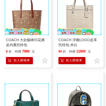
COACH 大款貓咪印花麂
COACH 浮雕LOGO皮革
皮內裏托特包
托特包-米白
7980
11800
8
折
特價
元
84
折
特價
元
加入購物車
加入購物車