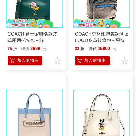
COACH 迪士尼聯名款皮
COACH史努比聯名款滿版
革兩用托特包－綠
LOGO皮革後背包－黑灰
8999
15800
75
折
特價
元
83
折
特價
元
加入購物車
加入購物車