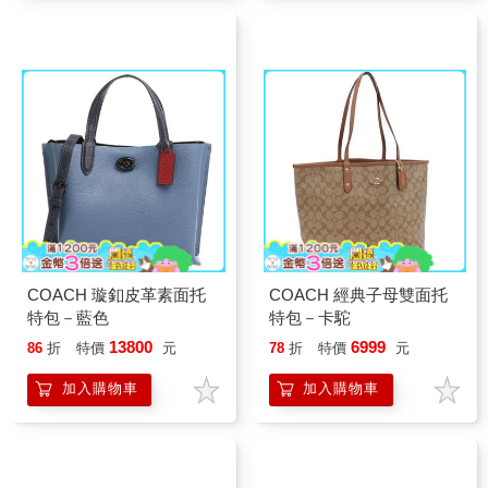
COACH 璇釦皮革素面托
COACH 經典子母雙面托
特包－藍色
特包－卡駝
13800
6999
86
折
特價
元
78
折
特價
元
加入購物車
加入購物車