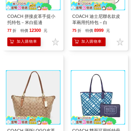
COACH 拼接皮革手提小
COACH 迪士尼聯名款皮
托特包－米白藍邊
革兩用托特包－白
12300
8999
77
折
特價
元
75
折
特價
元
加入購物車
加入購物車
COACH 滿版LOGO皮革
COACH 雙面可用托特母