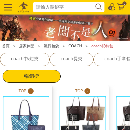
0
首頁
＞
居家休閒
＞
流行包袋
＞
COACH
＞
coach托特包
coach中/短夾
coach長夾
coach手拿
暢銷榜
TOP
TOP
1
2