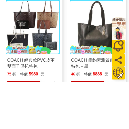
COACH 經典款PVC皮革
COACH 簡約素雅質感托
雙面子母托特包
特包－黑
5980
8888
75
折
特價
元
46
折
特價
元
加入購物車
加入購物車
1
2
頁數
1
/2
移至第
頁