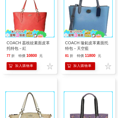
COACH 荔枝紋素面皮革
COACH 璇釦皮革素面托
托特包－紅
特包－天空藍
10800
11800
77
折
特價
元
81
折
特價
元
加入購物車
加入購物車