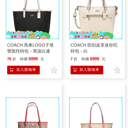
COACH 馬車LOGO子母
COACH 防刮皮革迷你托
雙面托特包－黑滾白邊
特包－白
6999
6999
78
折
特價
元
7
折
特價
元
加入購物車
加入購物車