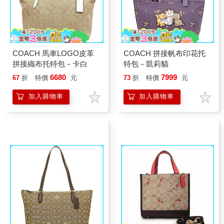
COACH 馬車LOGO皮革
COACH 拼接帆布印花托
拼接織布托特包－卡白
特包－凱莉貓
6680
7999
67
折
特價
元
73
折
特價
元
加入購物車
加入購物車