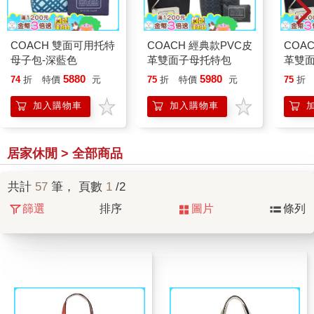
COACH 雙面可用托特
COACH 經典款PVC皮
COA
母子包-深藍色
革雙面子母托特包
革雙
5880
5980
74
折
特價
元
75
折
特價
元
75
折
加入購物車
加入購物車
居家休閒 > 全部商品
共計
57
筆， 頁數
1
/2
篩選
排序
圖片
條列